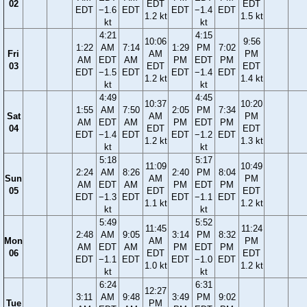
02
EDT
EDT
EDT
−1.6
EDT
EDT
−1.4
EDT
1.2 kt
1.5 kt
kt
kt
4:21
4:15
10:06
9:56
1:22
AM
7:14
1:29
PM
7:02
Fri
AM
PM
AM
EDT
AM
PM
EDT
PM
03
EDT
EDT
EDT
−1.5
EDT
EDT
−1.4
EDT
1.2 kt
1.4 kt
kt
kt
4:49
4:45
10:37
10:20
1:55
AM
7:50
2:05
PM
7:34
Sat
AM
PM
AM
EDT
AM
PM
EDT
PM
04
EDT
EDT
EDT
−1.4
EDT
EDT
−1.2
EDT
1.2 kt
1.3 kt
kt
kt
5:18
5:17
11:09
10:49
2:24
AM
8:26
2:40
PM
8:04
Sun
AM
PM
AM
EDT
AM
PM
EDT
PM
05
EDT
EDT
EDT
−1.3
EDT
EDT
−1.1
EDT
1.1 kt
1.2 kt
kt
kt
5:49
5:52
11:45
11:24
2:48
AM
9:05
3:14
PM
8:32
Mon
AM
PM
AM
EDT
AM
PM
EDT
PM
06
EDT
EDT
EDT
−1.1
EDT
EDT
−1.0
EDT
1.0 kt
1.2 kt
kt
kt
6:24
6:31
12:27
3:11
AM
9:48
3:49
PM
9:02
Tue
PM