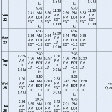
1.2 kt
1.6 kt
kt
kt
5:42
5:48
11:30
11:30
2:41
AM
8:56
2:59
PM
8:33
Sun
AM
PM
AM
EDT
AM
PM
EDT
PM
22
EDT
EDT
EDT
−1.5
EDT
EDT
−1.3
EDT
1.1 kt
1.5 kt
kt
kt
6:36
6:37
12:28
3:36
AM
9:54
3:44
PM
9:25
Mon
PM
AM
EDT
AM
PM
EDT
PM
23
EDT
EDT
−1.3
EDT
EDT
−1.2
EDT
1.0 kt
kt
kt
7:39
7:33
12:26
1:30
4:36
AM
10:57
4:36
PM
10:23
Tue
AM
PM
AM
EDT
AM
PM
EDT
PM
24
EDT
EDT
EDT
−1.2
EDT
EDT
−1.1
EDT
1.5 kt
0.9 kt
kt
kt
8:50
8:36
1:26
2:33
5:44
AM
12:03
5:42
PM
11:28
Wed
AM
PM
Fir
AM
EDT
PM
PM
EDT
PM
25
EDT
EDT
Quar
EDT
−1.1
EDT
EDT
−1.0
EDT
1.4 kt
0.8 kt
kt
kt
10:07
9:46
2:26
3:42
6:55
AM
1:05
7:01
PM
Thu
AM
PM
AM
EDT
PM
PM
EDT
26
EDT
EDT