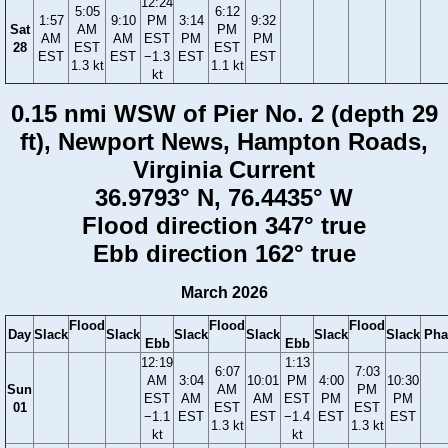
12:24
5:05
6:12
1:57
9:10
PM
3:14
9:32
Sat
AM
PM
AM
AM
EST
PM
PM
28
EST
EST
EST
EST
−1.3
EST
EST
1.3 kt
1.1 kt
kt
0.15 nmi WSW of Pier No. 2 (depth 29
ft), Newport News, Hampton Roads,
Virginia Current
36.9793° N, 76.4435° W
Flood direction 347° true
Ebb direction 162° true
March 2026
Flood
Flood
Flood
Day
Slack
Slack
Slack
Slack
Slack
Slack
Pha
Ebb
Ebb
12:19
1:13
6:07
7:03
AM
3:04
10:01
PM
4:00
10:30
Sun
AM
PM
EST
AM
AM
EST
PM
PM
01
EST
EST
−1.1
EST
EST
−1.4
EST
EST
1.3 kt
1.3 kt
kt
kt