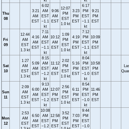
kt
kt
6:02
6:17
12:07
3:21
AM
9:06
3:23
PM
9:21
Thu
PM
AM
EST
AM
PM
EST
PM
08
EST
EST
−1.1
EST
EST
−1.1
EST
1.0 kt
kt
kt
7:11
7:12
12:44
1:09
4:16
AM
10:12
4:19
PM
10:09
Fri
AM
PM
AM
EST
AM
PM
EST
PM
09
EST
EST
EST
−1.1
EST
EST
−1.1
EST
1.3 kt
1.0 kt
kt
kt
8:15
8:04
1:27
2:02
5:09
AM
11:12
5:16
PM
10:58
Sat
AM
PM
La
AM
EST
AM
PM
EST
PM
10
EST
EST
Quar
EST
−1.2
EST
EST
−1.0
EST
1.3 kt
1.0 kt
kt
kt
9:13
8:54
2:09
2:56
6:00
AM
12:07
6:11
PM
11:46
Sun
AM
PM
AM
EST
PM
PM
EST
PM
11
EST
EST
EST
−1.2
EST
EST
−1.0
EST
1.3 kt
1.0 kt
kt
kt
10:08
9:44
2:53
3:52
6:50
AM
12:58
7:03
PM
Mon
AM
PM
AM
EST
PM
PM
EST
12
EST
EST
EST
−1.2
EST
EST
−1.0
1.3 kt
1.0 kt