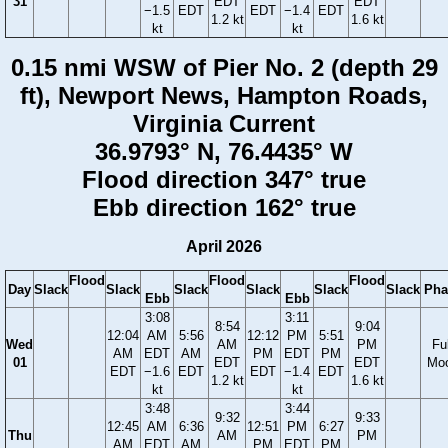
31
EDT
EDT
−1.5
EDT
EDT
−1.4
EDT
1.2 kt
1.6 kt
kt
kt
0.15 nmi WSW of Pier No. 2 (depth 29
ft), Newport News, Hampton Roads,
Virginia Current
36.9793° N, 76.4435° W
Flood direction 347° true
Ebb direction 162° true
April 2026
Flood
Flood
Flood
Day
Slack
Slack
Slack
Slack
Slack
Slack
Pha
Ebb
Ebb
3:08
3:11
8:54
9:04
12:04
AM
5:56
12:12
PM
5:51
Wed
AM
PM
Ful
AM
EDT
AM
PM
EDT
PM
01
EDT
EDT
Mo
EDT
−1.6
EDT
EDT
−1.4
EDT
1.2 kt
1.6 kt
kt
kt
3:48
3:44
9:32
9:33
12:45
AM
6:36
12:51
PM
6:27
Thu
AM
PM
AM
EDT
AM
PM
EDT
PM