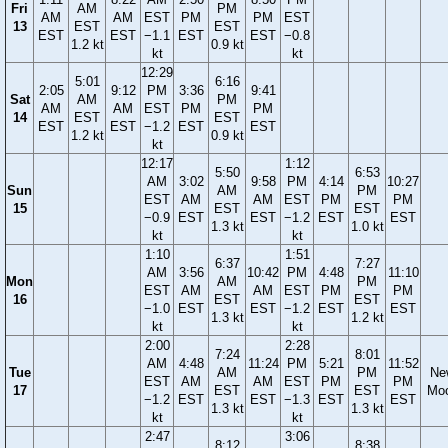
Fri
AM
PM
AM
AM
EST
PM
PM
EST
13
EST
EST
EST
EST
−1.1
EST
EST
−0.8
1.2 kt
0.9 kt
kt
kt
12:29
5:01
6:16
2:05
9:12
PM
3:36
9:41
Sat
AM
PM
AM
AM
EST
PM
PM
14
EST
EST
EST
EST
−1.2
EST
EST
1.2 kt
0.9 kt
kt
12:17
1:12
5:50
6:53
AM
3:02
9:58
PM
4:14
10:27
Sun
AM
PM
EST
AM
AM
EST
PM
PM
15
EST
EST
−0.9
EST
EST
−1.2
EST
EST
1.3 kt
1.0 kt
kt
kt
1:10
1:51
6:37
7:27
AM
3:56
10:42
PM
4:48
11:10
Mon
AM
PM
EST
AM
AM
EST
PM
PM
16
EST
EST
−1.0
EST
EST
−1.2
EST
EST
1.3 kt
1.2 kt
kt
kt
2:00
2:28
7:24
8:01
AM
4:48
11:24
PM
5:21
11:52
Tue
AM
PM
Ne
EST
AM
AM
EST
PM
PM
17
EST
EST
Mo
−1.2
EST
EST
−1.3
EST
EST
1.3 kt
1.3 kt
kt
kt
2:47
3:06
8:12
8:38