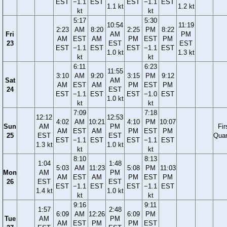
EST
−1.1
EST
EST
−1.1
EST
1.1 kt
1.2 kt
kt
kt
5:17
5:30
10:54
11:19
2:23
AM
8:20
2:25
PM
8:22
Fri
AM
PM
AM
EST
AM
PM
EST
PM
23
EST
EST
EST
−1.1
EST
EST
−1.1
EST
1.0 kt
1.3 kt
kt
kt
6:11
6:23
11:55
3:10
AM
9:20
3:15
PM
9:12
Sat
AM
AM
EST
AM
PM
EST
PM
24
EST
EST
−1.1
EST
EST
−1.0
EST
1.0 kt
kt
kt
7:09
7:18
12:12
12:53
4:02
AM
10:21
4:10
PM
10:07
Sun
AM
PM
Fir
AM
EST
AM
PM
EST
PM
25
EST
EST
Quar
EST
−1.1
EST
EST
−1.1
EST
1.3 kt
1.0 kt
kt
kt
8:10
8:13
1:04
1:48
5:03
AM
11:23
5:08
PM
11:03
Mon
AM
PM
AM
EST
AM
PM
EST
PM
26
EST
EST
EST
−1.1
EST
EST
−1.1
EST
1.4 kt
1.0 kt
kt
kt
9:16
9:11
1:57
2:48
6:09
AM
12:26
6:09
PM
Tue
AM
PM
AM
EST
PM
PM
EST