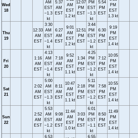
AM
5:37
12:07
PM
5:54
Wed
AM
PM
EST
AM
PM
EST
PM
18
EST
EST
−1.3
EST
EST
−1.3
EST
1.2 kt
1.3 kt
kt
kt
3:30
3:44
9:01
9:19
12:33
AM
6:27
12:51
PM
6:30
Thu
AM
PM
AM
EST
AM
PM
EST
PM
19
EST
EST
EST
−1.4
EST
EST
−1.2
EST
1.2 kt
1.4 kt
kt
kt
4:13
4:25
9:52
10:05
1:16
AM
7:18
1:34
PM
7:12
Fri
AM
PM
AM
EST
AM
PM
EST
PM
20
EST
EST
EST
−1.4
EST
EST
−1.2
EST
1.1 kt
1.4 kt
kt
kt
5:00
5:11
10:47
10:55
2:02
AM
8:11
2:18
PM
7:58
Sat
AM
PM
AM
EST
AM
PM
EST
PM
21
EST
EST
EST
−1.3
EST
EST
−1.2
EST
1.1 kt
1.4 kt
kt
kt
5:53
6:01
11:44
11:49
2:52
AM
9:08
3:03
PM
8:50
Sun
AM
PM
AM
EST
AM
PM
EST
PM
22
EST
EST
EST
−1.2
EST
EST
−1.1
EST
1.0 kt
1.4 kt
kt
kt
6:53
6:55