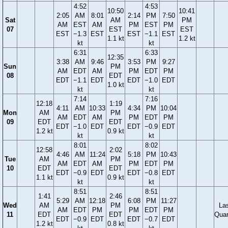
4:52
4:53
10:50
10:41
2:05
AM
8:01
2:14
PM
7:50
Sat
AM
PM
AM
EST
AM
PM
EST
PM
07
EST
EST
EST
−1.3
EST
EST
−1.1
EST
1.1 kt
1.2 kt
kt
kt
6:31
6:33
12:35
3:38
AM
9:46
3:53
PM
9:27
Sun
PM
AM
EDT
AM
PM
EDT
PM
08
EDT
EDT
−1.1
EDT
EDT
−1.0
EDT
1.0 kt
kt
kt
7:14
7:16
12:18
1:19
4:11
AM
10:33
4:34
PM
10:04
Mon
AM
PM
AM
EDT
AM
PM
EDT
PM
09
EDT
EDT
EDT
−1.0
EDT
EDT
−0.9
EDT
1.2 kt
0.9 kt
kt
kt
8:01
8:02
12:58
2:02
4:46
AM
11:24
5:18
PM
10:43
Tue
AM
PM
AM
EDT
AM
PM
EDT
PM
10
EDT
EDT
EDT
−0.9
EDT
EDT
−0.8
EDT
1.1 kt
0.9 kt
kt
kt
8:51
8:51
1:41
2:46
5:29
AM
12:18
6:08
PM
11:27
Wed
AM
PM
La
AM
EDT
PM
PM
EDT
PM
11
EDT
EDT
Quar
EDT
−0.9
EDT
EDT
−0.7
EDT
1.2 kt
0.8 kt