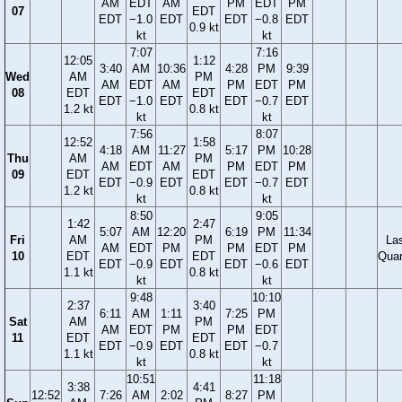
AM
EDT
AM
PM
EDT
PM
07
EDT
EDT
−1.0
EDT
EDT
−0.8
EDT
0.9 kt
kt
kt
7:07
7:16
12:05
1:12
3:40
AM
10:36
4:28
PM
9:39
Wed
AM
PM
AM
EDT
AM
PM
EDT
PM
08
EDT
EDT
EDT
−1.0
EDT
EDT
−0.7
EDT
1.2 kt
0.8 kt
kt
kt
7:56
8:07
12:52
1:58
4:18
AM
11:27
5:17
PM
10:28
Thu
AM
PM
AM
EDT
AM
PM
EDT
PM
09
EDT
EDT
EDT
−0.9
EDT
EDT
−0.7
EDT
1.2 kt
0.8 kt
kt
kt
8:50
9:05
1:42
2:47
5:07
AM
12:20
6:19
PM
11:34
Fri
AM
PM
La
AM
EDT
PM
PM
EDT
PM
10
EDT
EDT
Quar
EDT
−0.9
EDT
EDT
−0.6
EDT
1.1 kt
0.8 kt
kt
kt
9:48
10:10
2:37
3:40
6:11
AM
1:11
7:25
PM
Sat
AM
PM
AM
EDT
PM
PM
EDT
11
EDT
EDT
EDT
−0.9
EDT
EDT
−0.7
1.1 kt
0.8 kt
kt
kt
10:51
11:18
3:38
4:41
12:52
7:26
AM
2:02
8:27
PM