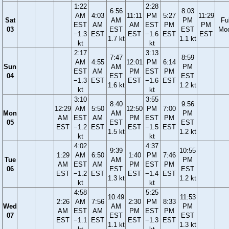
1:22
2:28
6:56
8:03
AM
4:03
11:11
PM
5:27
11:29
Sat
AM
PM
Ful
EST
AM
AM
EST
PM
PM
03
EST
EST
Mo
−1.3
EST
EST
−1.6
EST
EST
1.7 kt
1.1 kt
kt
kt
2:17
3:13
7:47
8:59
AM
4:55
12:01
PM
6:14
Sun
AM
PM
EST
AM
PM
EST
PM
04
EST
EST
−1.3
EST
EST
−1.6
EST
1.6 kt
1.2 kt
kt
kt
3:10
3:55
8:40
9:56
12:29
AM
5:50
12:50
PM
7:00
Mon
AM
PM
AM
EST
AM
PM
EST
PM
05
EST
EST
EST
−1.2
EST
EST
−1.5
EST
1.5 kt
1.2 kt
kt
kt
4:02
4:37
9:39
10:55
1:29
AM
6:50
1:40
PM
7:46
Tue
AM
PM
AM
EST
AM
PM
EST
PM
06
EST
EST
EST
−1.2
EST
EST
−1.4
EST
1.3 kt
1.2 kt
kt
kt
4:58
5:25
10:49
11:53
2:26
AM
7:56
2:30
PM
8:33
Wed
AM
PM
AM
EST
AM
PM
EST
PM
07
EST
EST
EST
−1.1
EST
EST
−1.3
EST
1.1 kt
1.3 kt