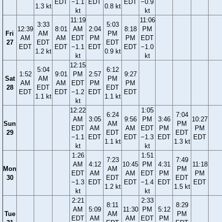
EDT
−1.1
EDT
EDT
−0.9
1.3 kt
0.8 kt
kt
kt
11:19
11:06
3:33
5:03
12:39
8:01
AM
2:04
8:18
PM
Fri
AM
PM
AM
AM
EDT
PM
PM
EDT
27
EDT
EDT
EDT
EDT
−1.1
EDT
EDT
−1.0
1.2 kt
0.9 kt
kt
kt
12:15
5:04
6:12
1:52
9:01
PM
2:57
9:27
Sat
AM
PM
AM
AM
EDT
PM
PM
28
EDT
EDT
EDT
EDT
−1.2
EDT
EDT
1.1 kt
1.1 kt
kt
12:22
1:05
6:24
7:04
AM
3:05
9:56
PM
3:46
10:27
Sun
AM
PM
EDT
AM
AM
EDT
PM
PM
29
EDT
EDT
−1.1
EDT
EDT
−1.3
EDT
EDT
1.1 kt
1.3 kt
kt
kt
1:26
1:51
7:23
7:49
AM
4:12
10:45
PM
4:31
11:18
Mon
AM
PM
EDT
AM
AM
EDT
PM
PM
30
EDT
EDT
−1.3
EDT
EDT
−1.4
EDT
EDT
1.2 kt
1.5 kt
kt
kt
2:21
2:33
8:11
8:29
AM
5:09
11:30
PM
5:12
Tue
AM
PM
EDT
AM
AM
EDT
PM