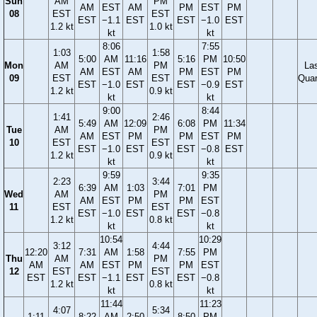
Sun
AM
PM
AM
EST
AM
PM
EST
PM
08
EST
EST
EST
−1.1
EST
EST
−1.0
EST
1.2 kt
1.0 kt
kt
kt
8:06
7:55
1:03
1:58
5:00
AM
11:16
5:16
PM
10:50
Mon
AM
PM
La
AM
EST
AM
PM
EST
PM
09
EST
EST
Quar
EST
−1.0
EST
EST
−0.9
EST
1.2 kt
0.9 kt
kt
kt
9:00
8:44
1:41
2:46
5:49
AM
12:09
6:08
PM
11:34
Tue
AM
PM
AM
EST
PM
PM
EST
PM
10
EST
EST
EST
−1.0
EST
EST
−0.8
EST
1.2 kt
0.9 kt
kt
kt
9:59
9:35
2:23
3:44
6:39
AM
1:03
7:01
PM
Wed
AM
PM
AM
EST
PM
PM
EST
11
EST
EST
EST
−1.0
EST
EST
−0.8
1.2 kt
0.8 kt
kt
kt
10:54
10:29
3:12
4:44
12:20
7:31
AM
1:58
7:55
PM
Thu
AM
PM
AM
AM
EST
PM
PM
EST
12
EST
EST
EST
EST
−1.1
EST
EST
−0.8
1.2 kt
0.8 kt
kt
kt
11:44
11:23
4:07
5:34
1:11
8:22
AM
2:50
8:50
PM