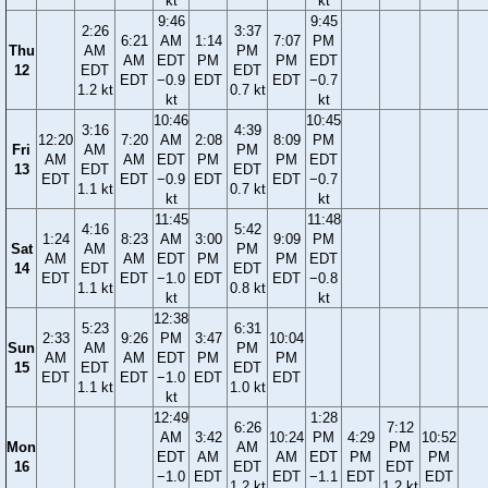
kt
kt
9:46
9:45
2:26
3:37
6:21
AM
1:14
7:07
PM
Thu
AM
PM
AM
EDT
PM
PM
EDT
12
EDT
EDT
EDT
−0.9
EDT
EDT
−0.7
1.2 kt
0.7 kt
kt
kt
10:46
10:45
3:16
4:39
12:20
7:20
AM
2:08
8:09
PM
Fri
AM
PM
AM
AM
EDT
PM
PM
EDT
13
EDT
EDT
EDT
EDT
−0.9
EDT
EDT
−0.7
1.1 kt
0.7 kt
kt
kt
11:45
11:48
4:16
5:42
1:24
8:23
AM
3:00
9:09
PM
Sat
AM
PM
AM
AM
EDT
PM
PM
EDT
14
EDT
EDT
EDT
EDT
−1.0
EDT
EDT
−0.8
1.1 kt
0.8 kt
kt
kt
12:38
5:23
6:31
2:33
9:26
PM
3:47
10:04
Sun
AM
PM
AM
AM
EDT
PM
PM
15
EDT
EDT
EDT
EDT
−1.0
EDT
EDT
1.1 kt
1.0 kt
kt
12:49
1:28
6:26
7:12
AM
3:42
10:24
PM
4:29
10:52
Mon
AM
PM
EDT
AM
AM
EDT
PM
PM
16
EDT
EDT
−1.0
EDT
EDT
−1.1
EDT
EDT
1.2 kt
1.2 kt