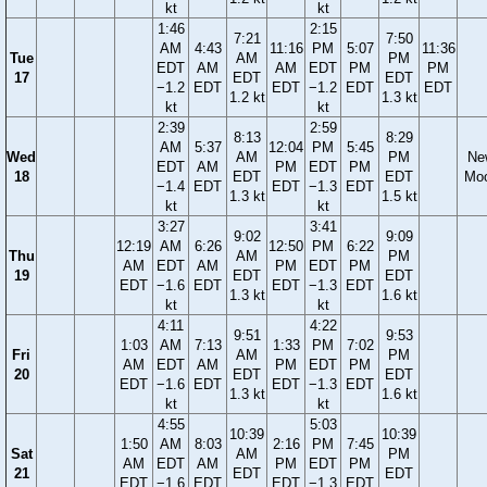
kt
kt
1:46
2:15
7:21
7:50
AM
4:43
11:16
PM
5:07
11:36
Tue
AM
PM
EDT
AM
AM
EDT
PM
PM
17
EDT
EDT
−1.2
EDT
EDT
−1.2
EDT
EDT
1.2 kt
1.3 kt
kt
kt
2:39
2:59
8:13
8:29
AM
5:37
12:04
PM
5:45
Wed
AM
PM
Ne
EDT
AM
PM
EDT
PM
18
EDT
EDT
Mo
−1.4
EDT
EDT
−1.3
EDT
1.3 kt
1.5 kt
kt
kt
3:27
3:41
9:02
9:09
12:19
AM
6:26
12:50
PM
6:22
Thu
AM
PM
AM
EDT
AM
PM
EDT
PM
19
EDT
EDT
EDT
−1.6
EDT
EDT
−1.3
EDT
1.3 kt
1.6 kt
kt
kt
4:11
4:22
9:51
9:53
1:03
AM
7:13
1:33
PM
7:02
Fri
AM
PM
AM
EDT
AM
PM
EDT
PM
20
EDT
EDT
EDT
−1.6
EDT
EDT
−1.3
EDT
1.3 kt
1.6 kt
kt
kt
4:55
5:03
10:39
10:39
1:50
AM
8:03
2:16
PM
7:45
Sat
AM
PM
AM
EDT
AM
PM
EDT
PM
21
EDT
EDT
EDT
−1.6
EDT
EDT
−1.3
EDT