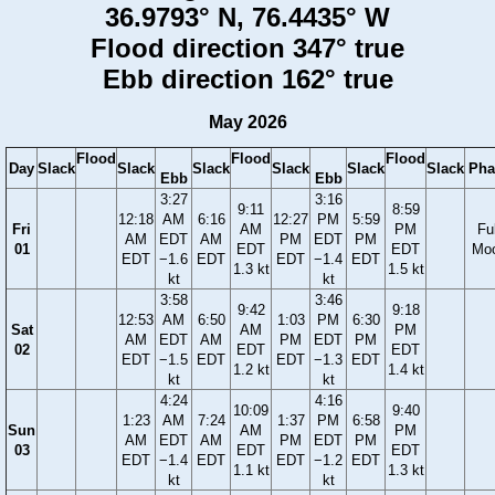
36.9793° N, 76.4435° W
Flood direction 347° true
Ebb direction 162° true
May 2026
Flood
Flood
Flood
Day
Slack
Slack
Slack
Slack
Slack
Slack
Pha
Ebb
Ebb
3:27
3:16
9:11
8:59
12:18
AM
6:16
12:27
PM
5:59
Fri
AM
PM
Ful
AM
EDT
AM
PM
EDT
PM
01
EDT
EDT
Mo
EDT
−1.6
EDT
EDT
−1.4
EDT
1.3 kt
1.5 kt
kt
kt
3:58
3:46
9:42
9:18
12:53
AM
6:50
1:03
PM
6:30
Sat
AM
PM
AM
EDT
AM
PM
EDT
PM
02
EDT
EDT
EDT
−1.5
EDT
EDT
−1.3
EDT
1.2 kt
1.4 kt
kt
kt
4:24
4:16
10:09
9:40
1:23
AM
7:24
1:37
PM
6:58
Sun
AM
PM
AM
EDT
AM
PM
EDT
PM
03
EDT
EDT
EDT
−1.4
EDT
EDT
−1.2
EDT
1.1 kt
1.3 kt
kt
kt