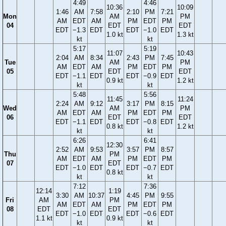
4:49
4:46
10:36
10:09
1:46
AM
7:58
2:10
PM
7:21
Mon
AM
PM
AM
EDT
AM
PM
EDT
PM
04
EDT
EDT
EDT
−1.3
EDT
EDT
−1.0
EDT
1.0 kt
1.3 kt
kt
kt
5:17
5:19
11:07
10:43
2:04
AM
8:34
2:43
PM
7:45
Tue
AM
PM
AM
EDT
AM
PM
EDT
PM
05
EDT
EDT
EDT
−1.1
EDT
EDT
−0.9
EDT
0.9 kt
1.2 kt
kt
kt
5:48
5:56
11:45
11:24
2:24
AM
9:12
3:17
PM
8:15
Wed
AM
PM
AM
EDT
AM
PM
EDT
PM
06
EDT
EDT
EDT
−1.1
EDT
EDT
−0.8
EDT
0.8 kt
1.2 kt
kt
kt
6:26
6:41
12:30
2:52
AM
9:53
3:57
PM
8:57
Thu
PM
AM
EDT
AM
PM
EDT
PM
07
EDT
EDT
−1.0
EDT
EDT
−0.7
EDT
0.8 kt
kt
kt
7:12
7:36
12:14
1:19
3:30
AM
10:37
4:45
PM
9:55
Fri
AM
PM
AM
EDT
AM
PM
EDT
PM
08
EDT
EDT
EDT
−1.0
EDT
EDT
−0.6
EDT
1.1 kt
0.9 kt
kt
kt