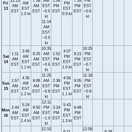
12:23
7:38
AM
1:04
7:35
PM
Fri
AM
PM
AM
AM
EST
PM
PM
EST
13
EST
EST
EST
EST
−0.5
EST
EST
−0.6
1.0 kt
0.9 kt
kt
kt
11:14
AM
EST
−0.5
kt
10:35
10:25
3:45
4:07
1:11
8:25
AM
1:52
8:21
PM
Sat
AM
PM
AM
AM
EST
PM
PM
EST
14
EST
EST
EST
EST
−0.6
EST
EST
−0.7
1.1 kt
1.0 kt
kt
kt
11:25
11:18
4:35
4:56
1:57
9:08
AM
2:39
9:05
PM
Sun
AM
PM
AM
AM
EST
PM
PM
EST
15
EST
EST
EST
EST
−0.8
EST
EST
−0.9
1.2 kt
1.1 kt
kt
kt
12:11
5:24
5:43
2:44
9:50
PM
3:24
9:48
Mon
AM
PM
AM
AM
EST
PM
PM
16
EST
EST
EST
EST
−1.0
EST
EST
1.4 kt
1.3 kt
kt
12:10
12:58
6:11
6:29