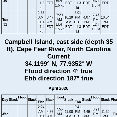
30
EDT
EDT
−1.3
EDT
EDT
−1.3
EDT
EDT
1.5 kt
1.5 kt
kt
kt
1:38
2:01
7:20
7:47
AM
3:47
10:29
PM
4:07
10:54
Tue
AM
PM
EDT
AM
AM
EDT
PM
PM
31
EDT
EDT
−1.4
EDT
EDT
−1.3
EDT
EDT
1.5 kt
1.6 kt
kt
kt
Campbell Island, east side (depth 35
ft), Cape Fear River, North Carolina
Current
34.1199° N, 77.9352° W
Flood direction 4° true
Ebb direction 187° true
April 2026
Flood
Flood
Flood
Day
Slack
Slack
Slack
Slack
Slack
Slack
Pha
Ebb
Ebb
2:24
2:41
7:55
8:21
AM
4:36
11:08
PM
4:49
11:39
Wed
AM
PM
Ful
EDT
AM
AM
EDT
PM
PM