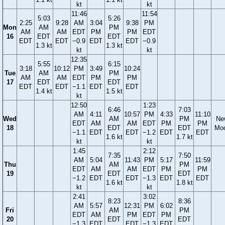
kt
kt
11:46
11:54
5:03
5:26
2:25
9:28
AM
3:04
9:38
PM
Mon
AM
PM
AM
AM
EDT
PM
PM
EDT
16
EDT
EDT
EDT
EDT
−0.9
EDT
EDT
−0.9
1.3 kt
1.3 kt
kt
kt
12:35
5:55
6:15
3:18
10:12
PM
3:49
10:24
Tue
AM
PM
AM
AM
EDT
PM
PM
17
EDT
EDT
EDT
EDT
−1.1
EDT
EDT
1.4 kt
1.5 kt
kt
12:50
1:23
6:46
7:03
AM
4:11
10:57
PM
4:33
11:10
Wed
AM
PM
Ne
EDT
AM
AM
EDT
PM
PM
18
EDT
EDT
Mo
−1.1
EDT
EDT
−1.2
EDT
EDT
1.6 kt
1.7 kt
kt
kt
1:45
2:12
7:35
7:50
AM
5:04
11:43
PM
5:17
11:59
Thu
AM
PM
EDT
AM
AM
EDT
PM
PM
19
EDT
EDT
−1.2
EDT
EDT
−1.3
EDT
EDT
1.6 kt
1.8 kt
kt
kt
2:41
3:02
8:23
8:36
AM
5:57
12:31
PM
6:02
Fri
AM
PM
EDT
AM
PM
EDT
PM
20
EDT
EDT
−1.3
EDT
EDT
−1.3
EDT