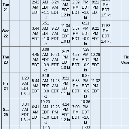
2:42
AM
8:24
2:59
PM
8:21
Tue
AM
PM
AM
EDT
AM
PM
EDT
PM
21
EDT
EDT
EDT
−1.1
EDT
EDT
−1.0
EDT
1.2 kt
1.5 kt
kt
kt
6:51
6:21
11:34
11:53
3:44
AM
9:20
3:57
PM
9:21
Wed
AM
PM
AM
EDT
AM
PM
EDT
PM
22
EDT
EDT
EDT
−1.0
EDT
EDT
−0.9
EDT
1.0 kt
1.4 kt
kt
kt
8:08
7:29
2:17
4:45
AM
10:21
4:57
PM
10:26
Thu
PM
Fir
AM
EDT
AM
PM
EDT
PM
23
EDT
Quar
EDT
−0.9
EDT
EDT
−0.9
EDT
1.0 kt
kt
kt
9:19
9:27
1:20
3:21
5:44
AM
11:23
5:58
PM
11:32
Fri
AM
PM
AM
EDT
AM
PM
EDT
PM
24
EDT
EDT
EDT
−0.9
EDT
EDT
−0.9
EDT
1.3 kt
1.1 kt
kt
kt
10:20
10:36
3:34
4:14
6:41
AM
12:23
7:00
PM
Sat
AM
PM
AM
EDT
PM
PM
EDT
25
EDT
EDT
EDT
−1.0
EDT
EDT
−1.0
1.3 kt
1.2 kt
kt
kt
11:13
11:33