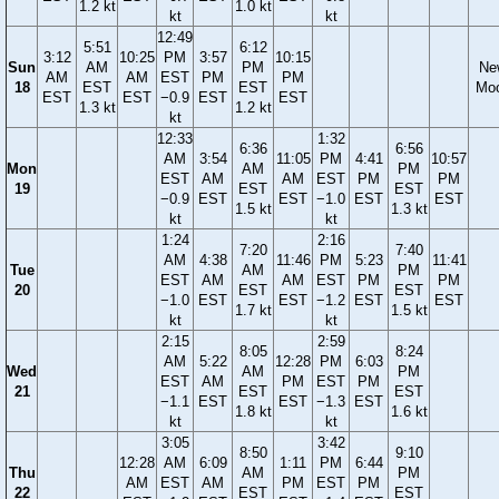
1.2 kt
1.0 kt
kt
kt
12:49
5:51
6:12
3:12
10:25
PM
3:57
10:15
Sun
AM
PM
Ne
AM
AM
EST
PM
PM
18
EST
EST
Mo
EST
EST
−0.9
EST
EST
1.3 kt
1.2 kt
kt
12:33
1:32
6:36
6:56
AM
3:54
11:05
PM
4:41
10:57
Mon
AM
PM
EST
AM
AM
EST
PM
PM
19
EST
EST
−0.9
EST
EST
−1.0
EST
EST
1.5 kt
1.3 kt
kt
kt
1:24
2:16
7:20
7:40
AM
4:38
11:46
PM
5:23
11:41
Tue
AM
PM
EST
AM
AM
EST
PM
PM
20
EST
EST
−1.0
EST
EST
−1.2
EST
EST
1.7 kt
1.5 kt
kt
kt
2:15
2:59
8:05
8:24
AM
5:22
12:28
PM
6:03
Wed
AM
PM
EST
AM
PM
EST
PM
21
EST
EST
−1.1
EST
EST
−1.3
EST
1.8 kt
1.6 kt
kt
kt
3:05
3:42
8:50
9:10
12:28
AM
6:09
1:11
PM
6:44
Thu
AM
PM
AM
EST
AM
PM
EST
PM
22
EST
EST