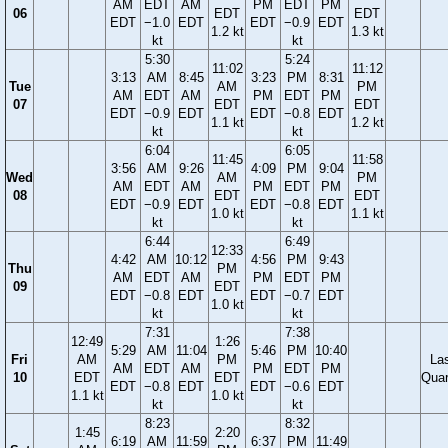
AM
EDT
AM
PM
EDT
PM
06
EDT
EDT
EDT
−1.0
EDT
EDT
−0.9
EDT
1.2 kt
1.3 kt
kt
kt
5:30
5:24
11:02
11:12
3:13
AM
8:45
3:23
PM
8:31
Tue
AM
PM
AM
EDT
AM
PM
EDT
PM
07
EDT
EDT
EDT
−0.9
EDT
EDT
−0.8
EDT
1.1 kt
1.2 kt
kt
kt
6:04
6:05
11:45
11:58
3:56
AM
9:26
4:09
PM
9:04
Wed
AM
PM
AM
EDT
AM
PM
EDT
PM
08
EDT
EDT
EDT
−0.9
EDT
EDT
−0.8
EDT
1.0 kt
1.1 kt
kt
kt
6:44
6:49
12:33
4:42
AM
10:12
4:56
PM
9:43
Thu
PM
AM
EDT
AM
PM
EDT
PM
09
EDT
EDT
−0.8
EDT
EDT
−0.7
EDT
1.0 kt
kt
kt
7:31
7:38
12:49
1:26
5:29
AM
11:04
5:46
PM
10:40
Fri
AM
PM
La
AM
EDT
AM
PM
EDT
PM
10
EDT
EDT
Quar
EDT
−0.8
EDT
EDT
−0.6
EDT
1.1 kt
1.0 kt
kt
kt
8:23
8:32
1:45
2:20
6:19
AM
11:59
6:37
PM
11:49