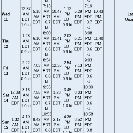
kt
kt
7:13
7:19
12:37
1:12
5:18
AM
10:47
5:29
PM
10:43
Wed
AM
PM
La
AM
EDT
AM
PM
EDT
PM
11
EDT
EDT
Quar
EDT
−0.7
EDT
EDT
−0.7
EDT
1.0 kt
0.9 kt
kt
kt
8:00
8:08
1:28
2:03
6:10
AM
11:41
6:21
PM
11:40
Thu
AM
PM
AM
EDT
AM
PM
EDT
PM
12
EDT
EDT
EDT
−0.6
EDT
EDT
−0.6
EDT
0.9 kt
0.9 kt
kt
kt
8:54
9:03
2:22
2:54
7:03
AM
12:35
7:13
PM
Fri
AM
PM
AM
EDT
PM
PM
EDT
13
EDT
EDT
EDT
−0.6
EDT
EDT
−0.6
0.9 kt
0.9 kt
kt
kt
9:55
10:00
3:16
3:45
12:38
7:55
AM
1:28
8:03
PM
Sat
AM
PM
AM
AM
EDT
PM
PM
EDT
14
EDT
EDT
EDT
EDT
−0.7
EDT
EDT
−0.6
1.0 kt
1.0 kt
kt
kt
10:53
10:58
4:10
4:36
1:32
8:42
AM
2:17
8:52
PM
Sun
AM
PM
AM
AM
EDT
PM
PM
EDT
15
EDT
EDT
EDT
EDT
−0.8
EDT
EDT
−0.8
1.1 kt
1.1 kt