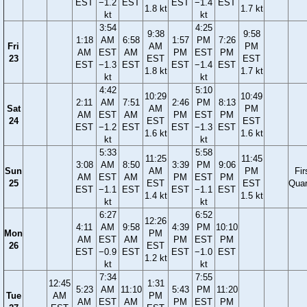
EST
−1.2
EST
EST
−1.4
EST
1.8 kt
1.7 kt
kt
kt
3:54
4:25
9:38
9:58
1:18
AM
6:58
1:57
PM
7:26
Fri
AM
PM
AM
EST
AM
PM
EST
PM
23
EST
EST
EST
−1.3
EST
EST
−1.4
EST
1.8 kt
1.7 kt
kt
kt
4:42
5:10
10:29
10:49
2:11
AM
7:51
2:46
PM
8:13
Sat
AM
PM
AM
EST
AM
PM
EST
PM
24
EST
EST
EST
−1.2
EST
EST
−1.3
EST
1.6 kt
1.6 kt
kt
kt
5:33
5:58
11:25
11:45
3:08
AM
8:50
3:39
PM
9:06
Sun
AM
PM
Fir
AM
EST
AM
PM
EST
PM
25
EST
EST
Quar
EST
−1.1
EST
EST
−1.1
EST
1.4 kt
1.5 kt
kt
kt
6:27
6:52
12:26
4:11
AM
9:58
4:39
PM
10:10
Mon
PM
AM
EST
AM
PM
EST
PM
26
EST
EST
−0.9
EST
EST
−1.0
EST
1.2 kt
kt
kt
7:34
7:55
12:45
1:31
5:23
AM
11:10
5:43
PM
11:20
Tue
AM
PM
AM
EST
AM
PM
EST
PM