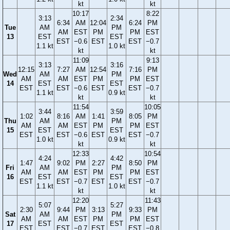
kt
kt
10:17
8:22
3:13
2:34
6:34
AM
12:04
6:24
PM
Tue
AM
PM
AM
EST
PM
PM
EST
13
EST
EST
EST
−0.6
EST
EST
−0.7
1.1 kt
1.0 kt
kt
kt
11:09
9:13
3:13
3:16
12:15
7:27
AM
12:54
7:16
PM
Wed
AM
PM
AM
AM
EST
PM
PM
EST
14
EST
EST
EST
EST
−0.6
EST
EST
−0.7
1.1 kt
0.9 kt
kt
kt
11:54
10:05
3:44
3:59
1:02
8:16
AM
1:41
8:05
PM
Thu
AM
PM
AM
AM
EST
PM
PM
EST
15
EST
EST
EST
EST
−0.6
EST
EST
−0.7
1.0 kt
0.9 kt
kt
kt
12:33
10:54
4:24
4:42
1:47
9:02
PM
2:27
8:50
PM
Fri
AM
PM
AM
AM
EST
PM
PM
EST
16
EST
EST
EST
EST
−0.7
EST
EST
−0.7
1.1 kt
1.0 kt
kt
kt
12:20
11:43
5:07
5:27
2:30
9:44
PM
3:13
9:33
PM
Sat
AM
PM
AM
AM
EST
PM
PM
EST
17
EST
EST
EST
EST
−0.7
EST
EST
−0.8