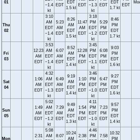
01
EDT
EDT
Mo
−1.4
EDT
EDT
−1.3
EDT
EDT
1.5 kt
1.7 kt
kt
kt
3:10
3:18
8:26
8:46
AM
5:23
11:47
PM
5:29
Thu
AM
PM
EDT
AM
AM
EDT
PM
02
EDT
EDT
−1.4
EDT
EDT
−1.2
EDT
1.5 kt
1.7 kt
kt
kt
3:53
3:45
8:52
9:03
12:23
AM
6:07
12:28
PM
6:08
Fri
AM
PM
AM
EDT
AM
PM
EDT
PM
03
EDT
EDT
EDT
−1.4
EDT
EDT
−1.1
EDT
1.4 kt
1.6 kt
kt
kt
4:32
3:46
9:19
9:27
1:06
AM
6:49
1:10
PM
6:47
Sat
AM
PM
AM
EDT
AM
PM
EDT
PM
04
EDT
EDT
EDT
−1.3
EDT
EDT
−1.0
EDT
1.4 kt
1.6 kt
kt
kt
5:02
4:11
9:49
9:57
1:49
AM
7:29
1:54
PM
7:23
Sun
AM
PM
AM
EDT
AM
PM
EDT
PM
05
EDT
EDT
EDT
−1.2
EDT
EDT
−1.0
EDT
1.3 kt
1.4 kt
kt
kt
5:08
4:46
10:24
10:32
2:31
AM
8:07
2:38
PM
7:58
Mon
AM
PM