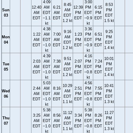
4:09
3:00
8:45
8:53
12:40
AM
6:21
12:39
PM
6:15
Sun
AM
PM
AM
EDT
AM
PM
EDT
PM
03
EDT
EDT
EDT
−1.1
EDT
EDT
−0.9
EDT
1.2 kt
1.5 kt
kt
kt
4:38
3:36
9:16
9:25
1:22
AM
7:00
1:23
PM
6:51
Mon
AM
PM
AM
EDT
AM
PM
EDT
PM
04
EDT
EDT
EDT
−1.0
EDT
EDT
−0.9
EDT
1.2 kt
1.4 kt
kt
kt
4:39
4:16
9:51
10:01
2:03
AM
7:38
2:07
PM
7:24
Tue
AM
PM
AM
EDT
AM
PM
EDT
PM
05
EDT
EDT
EDT
−1.0
EDT
EDT
−0.8
EDT
1.2 kt
1.4 kt
kt
kt
5:03
4:56
10:29
10:41
2:44
AM
8:16
2:51
PM
7:55
Wed
AM
PM
AM
EDT
AM
PM
EDT
PM
06
EDT
EDT
EDT
−1.0
EDT
EDT
−0.8
EDT
1.1 kt
1.3 kt
kt
kt
5:38
5:38
11:12
11:27
3:25
AM
8:56
3:34
PM
8:26
Thu
AM
PM
AM
EDT
AM
PM
EDT
PM
07
EDT
EDT
EDT
−1.0
EDT
EDT
−0.8
EDT
1.1 kt
1.3 kt
kt
kt