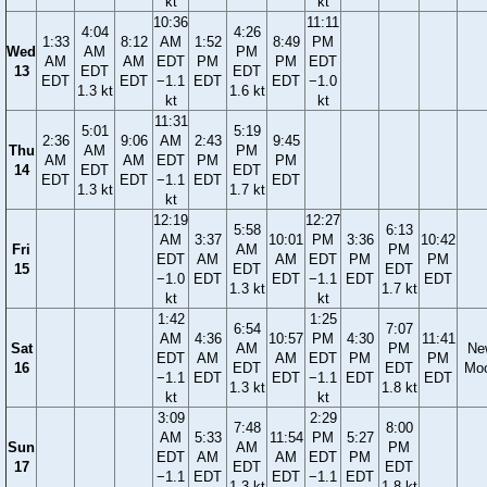
kt
kt
10:36
11:11
4:04
4:26
1:33
8:12
AM
1:52
8:49
PM
Wed
AM
PM
AM
AM
EDT
PM
PM
EDT
13
EDT
EDT
EDT
EDT
−1.1
EDT
EDT
−1.0
1.3 kt
1.6 kt
kt
kt
11:31
5:01
5:19
2:36
9:06
AM
2:43
9:45
Thu
AM
PM
AM
AM
EDT
PM
PM
14
EDT
EDT
EDT
EDT
−1.1
EDT
EDT
1.3 kt
1.7 kt
kt
12:19
12:27
5:58
6:13
AM
3:37
10:01
PM
3:36
10:42
Fri
AM
PM
EDT
AM
AM
EDT
PM
PM
15
EDT
EDT
−1.0
EDT
EDT
−1.1
EDT
EDT
1.3 kt
1.7 kt
kt
kt
1:42
1:25
6:54
7:07
AM
4:36
10:57
PM
4:30
11:41
Sat
AM
PM
Ne
EDT
AM
AM
EDT
PM
PM
16
EDT
EDT
Mo
−1.1
EDT
EDT
−1.1
EDT
EDT
1.3 kt
1.8 kt
kt
kt
3:09
2:29
7:48
8:00
AM
5:33
11:54
PM
5:27
Sun
AM
PM
EDT
AM
AM
EDT
PM
17
EDT
EDT
−1.1
EDT
EDT
−1.1
EDT
1.3 kt
1.8 kt