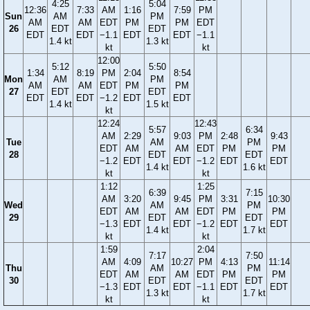
4:25
5:04
12:36
7:33
AM
1:16
7:59
PM
Sun
AM
PM
AM
AM
EDT
PM
PM
EDT
26
EDT
EDT
EDT
EDT
−1.1
EDT
EDT
−1.1
1.4 kt
1.3 kt
kt
kt
12:00
5:12
5:50
1:34
8:19
PM
2:04
8:54
Mon
AM
PM
AM
AM
EDT
PM
PM
27
EDT
EDT
EDT
EDT
−1.2
EDT
EDT
1.4 kt
1.5 kt
kt
12:24
12:43
5:57
6:34
AM
2:29
9:03
PM
2:48
9:43
Tue
AM
PM
EDT
AM
AM
EDT
PM
PM
28
EDT
EDT
−1.2
EDT
EDT
−1.2
EDT
EDT
1.4 kt
1.6 kt
kt
kt
1:12
1:25
6:39
7:15
AM
3:20
9:45
PM
3:31
10:30
Wed
AM
PM
EDT
AM
AM
EDT
PM
PM
29
EDT
EDT
−1.3
EDT
EDT
−1.2
EDT
EDT
1.4 kt
1.7 kt
kt
kt
1:59
2:04
7:17
7:50
AM
4:09
10:27
PM
4:13
11:14
Thu
AM
PM
EDT
AM
AM
EDT
PM
PM
30
EDT
EDT
−1.3
EDT
EDT
−1.1
EDT
EDT
1.3 kt
1.7 kt
kt
kt