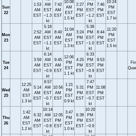
10:08
10:24
1:53
AM
7:42
2:27
PM
7:46
Sun
AM
PM
AM
EST
AM
PM
EST
PM
22
EST
EST
EST
−1.3
EST
EST
−1.2
EST
1.5 kt
1.7 kt
kt
kt
5:18
5:38
11:04
11:20
2:52
AM
8:40
3:24
PM
8:44
Mon
AM
PM
AM
EST
AM
PM
EST
PM
23
EST
EST
EST
−1.1
EST
EST
−1.0
EST
1.3 kt
1.5 kt
kt
kt
6:14
6:33
12:06
3:59
AM
9:45
4:25
PM
9:53
Tue
PM
Fir
AM
EST
AM
PM
EST
PM
24
EST
Quar
EST
−0.9
EST
EST
−0.9
EST
1.1 kt
kt
kt
8:57
7:47
12:25
1:21
5:14
AM
10:56
5:31
PM
11:08
Wed
AM
PM
AM
EST
AM
PM
EST
PM
25
EST
EST
EST
−0.7
EST
EST
−0.7
EST
1.3 kt
0.9 kt
kt
kt
10:14
10:20
1:42
3:47
6:32
AM
12:05
6:38
PM
Thu
AM
PM
AM
EST
PM
PM
EST
26
EST
EST
EST
−0.8
EST
EST
−0.9
1.2 kt
1.0 kt
kt
kt