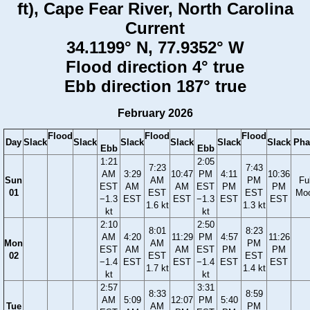
ft), Cape Fear River, North Carolina
Current
34.1199° N, 77.9352° W
Flood direction 4° true
Ebb direction 187° true
February 2026
Flood
Flood
Flood
Day
Slack
Slack
Slack
Slack
Slack
Slack
Pha
Ebb
Ebb
1:21
2:05
7:23
7:43
AM
3:29
10:47
PM
4:11
10:36
Sun
AM
PM
Ful
EST
AM
AM
EST
PM
PM
01
EST
EST
Mo
−1.3
EST
EST
−1.3
EST
EST
1.6 kt
1.3 kt
kt
kt
2:10
2:50
8:01
8:23
AM
4:20
11:29
PM
4:57
11:26
Mon
AM
PM
EST
AM
AM
EST
PM
PM
02
EST
EST
−1.4
EST
EST
−1.4
EST
EST
1.7 kt
1.4 kt
kt
kt
2:57
3:31
8:33
8:59
AM
5:09
12:07
PM
5:40
Tue
AM
PM