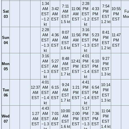
1:34
2:28
7:11
7:54
AM
3:42
11:06
PM
4:33
10:55
Sat
AM
PM
Ful
EST
AM
AM
EST
PM
PM
03
EST
EST
Mo
−1.2
EST
EST
−1.2
EST
EST
1.5 kt
1.2 kt
kt
kt
2:28
3:16
8:07
8:41
AM
4:36
11:56
PM
5:23
11:47
Sun
AM
PM
EST
AM
AM
EST
PM
PM
04
EST
EST
−1.3
EST
EST
−1.3
EST
EST
1.6 kt
1.2 kt
kt
kt
3:16
4:01
8:48
9:27
AM
5:27
12:41
PM
6:10
Mon
AM
PM
EST
AM
PM
EST
PM
05
EST
EST
−1.3
EST
EST
−1.4
EST
1.7 kt
1.3 kt
kt
kt
4:01
4:41
9:24
10:14
12:37
AM
6:15
1:21
PM
6:54
Tue
AM
PM
AM
EST
AM
PM
EST
PM
06
EST
EST
EST
−1.4
EST
EST
−1.4
EST
1.7 kt
1.3 kt
kt
kt
4:43
5:17
10:00
11:04
1:27
AM
7:01
2:00
PM
7:36
Wed
AM
PM
AM
EST
AM
PM
EST
PM
07
EST
EST
EST
−1.3
EST
EST
−1.3
EST
1.6 kt
1.4 kt