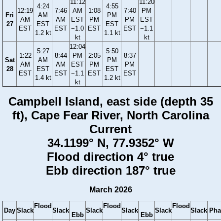
11:12
11:20
4:24
4:55
12:19
7:46
AM
1:08
7:40
PM
Fri
AM
PM
AM
AM
EST
PM
PM
EST
27
EST
EST
EST
EST
−1.0
EST
EST
−1.1
1.2 kt
1.1 kt
kt
kt
12:04
5:27
5:50
1:22
8:44
PM
2:05
8:37
Sat
AM
PM
AM
AM
EST
PM
PM
28
EST
EST
EST
EST
−1.1
EST
EST
1.4 kt
1.2 kt
kt
Campbell Island, east side (depth 35
ft), Cape Fear River, North Carolina
Current
34.1199° N, 77.9352° W
Flood direction 4° true
Ebb direction 187° true
March 2026
Flood
Flood
Flood
Day
Slack
Slack
Slack
Slack
Slack
Slack
Pha
Ebb
Ebb