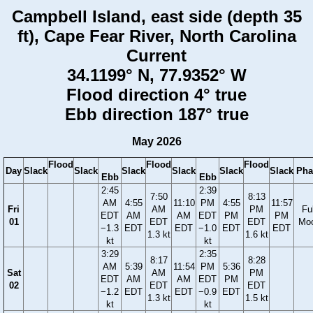
Campbell Island, east side (depth 35
ft), Cape Fear River, North Carolina
Current
34.1199° N, 77.9352° W
Flood direction 4° true
Ebb direction 187° true
May 2026
Flood
Flood
Flood
Day
Slack
Slack
Slack
Slack
Slack
Slack
Pha
Ebb
Ebb
2:45
2:39
7:50
8:13
AM
4:55
11:10
PM
4:55
11:57
Fri
AM
PM
Ful
EDT
AM
AM
EDT
PM
PM
01
EDT
EDT
Mo
−1.3
EDT
EDT
−1.0
EDT
EDT
1.3 kt
1.6 kt
kt
kt
3:29
2:35
8:17
8:28
AM
5:39
11:54
PM
5:36
Sat
AM
PM
EDT
AM
AM
EDT
PM
02
EDT
EDT
−1.2
EDT
EDT
−0.9
EDT
1.3 kt
1.5 kt
kt
kt