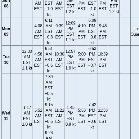
Sun
AM
PM
AM
EST
AM
PM
EST
PM
08
EST
EST
EST
−1.0
EST
EST
−1.0
EST
1.2 kt
1.2 kt
kt
kt
6:11
6:09
12:09
4:08
AM
9:39
4:10
PM
9:48
Mon
PM
La
AM
EST
AM
PM
EST
PM
09
EST
Quar
EST
−0.8
EST
EST
−0.8
EST
1.1 kt
kt
kt
6:51
6:53
12:30
12:57
4:58
AM
10:30
5:00
PM
10:39
Tue
AM
PM
AM
EST
AM
PM
EST
PM
10
EST
EST
EST
−0.6
EST
EST
−0.7
EST
1.1 kt
1.0 kt
kt
kt
7:39
AM
EST
−0.5
kt
9:15
7:42
1:17
1:45
5:52
AM
11:22
5:53
PM
11:33
Wed
AM
PM
AM
EST
AM
PM
EST
PM
11
EST
EST
EST
−0.5
EST
EST
−0.6
EST
1.0 kt
0.9 kt
kt
kt
9:28
AM