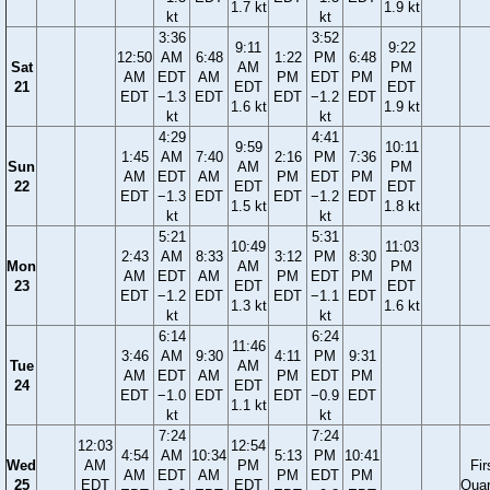
1.7 kt
1.9 kt
kt
kt
3:36
3:52
9:11
9:22
12:50
AM
6:48
1:22
PM
6:48
Sat
AM
PM
AM
EDT
AM
PM
EDT
PM
21
EDT
EDT
EDT
−1.3
EDT
EDT
−1.2
EDT
1.6 kt
1.9 kt
kt
kt
4:29
4:41
9:59
10:11
1:45
AM
7:40
2:16
PM
7:36
Sun
AM
PM
AM
EDT
AM
PM
EDT
PM
22
EDT
EDT
EDT
−1.3
EDT
EDT
−1.2
EDT
1.5 kt
1.8 kt
kt
kt
5:21
5:31
10:49
11:03
2:43
AM
8:33
3:12
PM
8:30
Mon
AM
PM
AM
EDT
AM
PM
EDT
PM
23
EDT
EDT
EDT
−1.2
EDT
EDT
−1.1
EDT
1.3 kt
1.6 kt
kt
kt
6:14
6:24
11:46
3:46
AM
9:30
4:11
PM
9:31
Tue
AM
AM
EDT
AM
PM
EDT
PM
24
EDT
EDT
−1.0
EDT
EDT
−0.9
EDT
1.1 kt
kt
kt
7:24
7:24
12:03
12:54
4:54
AM
10:34
5:13
PM
10:41
Wed
AM
PM
Fir
AM
EDT
AM
PM
EDT
PM
25
EDT
EDT
Quar