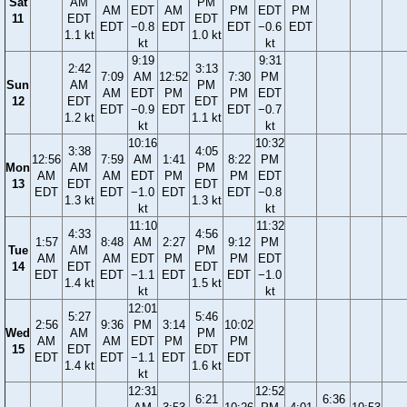
Sat
AM
PM
AM
EDT
AM
PM
EDT
PM
11
EDT
EDT
EDT
−0.8
EDT
EDT
−0.6
EDT
1.1 kt
1.0 kt
kt
kt
9:19
9:31
2:42
3:13
7:09
AM
12:52
7:30
PM
Sun
AM
PM
AM
EDT
PM
PM
EDT
12
EDT
EDT
EDT
−0.9
EDT
EDT
−0.7
1.2 kt
1.1 kt
kt
kt
10:16
10:32
3:38
4:05
12:56
7:59
AM
1:41
8:22
PM
Mon
AM
PM
AM
AM
EDT
PM
PM
EDT
13
EDT
EDT
EDT
EDT
−1.0
EDT
EDT
−0.8
1.3 kt
1.3 kt
kt
kt
11:10
11:32
4:33
4:56
1:57
8:48
AM
2:27
9:12
PM
Tue
AM
PM
AM
AM
EDT
PM
PM
EDT
14
EDT
EDT
EDT
EDT
−1.1
EDT
EDT
−1.0
1.4 kt
1.5 kt
kt
kt
12:01
5:27
5:46
2:56
9:36
PM
3:14
10:02
Wed
AM
PM
AM
AM
EDT
PM
PM
15
EDT
EDT
EDT
EDT
−1.1
EDT
EDT
1.4 kt
1.6 kt
kt
12:31
12:52
6:21
6:36