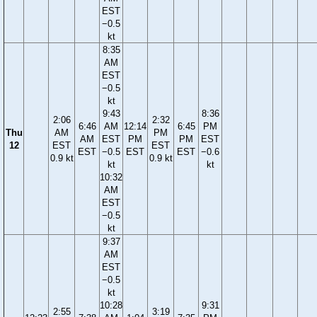
EST
−0.5
kt
8:35
AM
EST
−0.5
kt
9:43
8:36
2:06
2:32
6:46
AM
12:14
6:45
PM
Thu
AM
PM
AM
EST
PM
PM
EST
12
EST
EST
EST
−0.5
EST
EST
−0.6
0.9 kt
0.9 kt
kt
kt
10:32
AM
EST
−0.5
kt
9:37
AM
EST
−0.5
kt
10:28
9:31
2:55
3:19