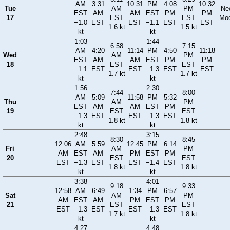
AM
3:31
10:31
PM
4:08
10:32
Tue
AM
PM
Ne
EST
AM
AM
EST
PM
PM
17
EST
EST
Mo
−1.0
EST
EST
−1.1
EST
EST
1.6 kt
1.5 kt
kt
kt
1:03
1:44
6:58
7:15
AM
4:20
11:14
PM
4:50
11:18
Wed
AM
PM
EST
AM
AM
EST
PM
PM
18
EST
EST
−1.1
EST
EST
−1.3
EST
EST
1.7 kt
1.7 kt
kt
kt
1:56
2:30
7:44
8:00
AM
5:09
11:58
PM
5:32
Thu
AM
PM
EST
AM
AM
EST
PM
19
EST
EST
−1.3
EST
EST
−1.3
EST
1.8 kt
1.8 kt
kt
kt
2:48
3:15
8:30
8:45
12:06
AM
5:59
12:45
PM
6:14
Fri
AM
PM
AM
EST
AM
PM
EST
PM
20
EST
EST
EST
−1.3
EST
EST
−1.4
EST
1.8 kt
1.8 kt
kt
kt
3:38
4:01
9:18
9:33
12:58
AM
6:49
1:34
PM
6:57
Sat
AM
PM
AM
EST
AM
PM
EST
PM
21
EST
EST
EST
−1.3
EST
EST
−1.3
EST
1.7 kt
1.8 kt
kt
kt
4:27
4:48