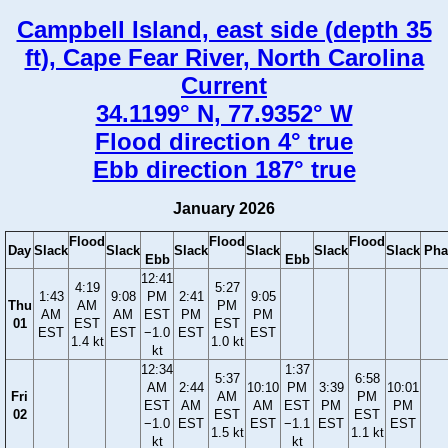
Campbell Island, east side (depth 35
ft), Cape Fear River, North Carolina
Current
34.1199° N, 77.9352° W
Flood direction 4° true
Ebb direction 187° true
January 2026
Flood
Flood
Flood
Day
Slack
Slack
Slack
Slack
Slack
Slack
Pha
Ebb
Ebb
12:41
4:19
5:27
1:43
9:08
PM
2:41
9:05
Thu
AM
PM
AM
AM
EST
PM
PM
01
EST
EST
EST
EST
−1.0
EST
EST
1.4 kt
1.0 kt
kt
12:34
1:37
5:37
6:58
AM
2:44
10:10
PM
3:39
10:01
Fri
AM
PM
EST
AM
AM
EST
PM
PM
02
EST
EST
−1.0
EST
EST
−1.1
EST
EST
1.5 kt
1.1 kt
kt
kt