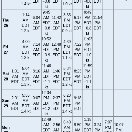
EDT
−0.8
EDT
EDT
−0.8
EDT
1.4 kt
1.0 kt
kt
kt
9:45
9:49
1:14
3:35
6:04
AM
11:42
6:17
PM
11:54
Thu
AM
PM
AM
EDT
AM
PM
EDT
PM
26
EDT
EDT
EDT
−0.8
EDT
EDT
−0.8
EDT
1.2 kt
0.9 kt
kt
kt
10:52
11:03
4:00
4:39
7:14
AM
12:48
7:22
PM
Fri
AM
PM
AM
EDT
PM
PM
EDT
27
EDT
EDT
EDT
−0.9
EDT
EDT
−1.0
1.2 kt
1.1 kt
kt
kt
11:46
11:59
5:04
5:34
1:01
8:16
AM
1:46
8:23
PM
Sat
AM
PM
AM
AM
EDT
PM
PM
EDT
28
EDT
EDT
EDT
EDT
−1.1
EDT
EDT
−1.1
1.3 kt
1.2 kt
kt
kt
12:34
5:55
6:23
2:01
9:07
PM
2:37
9:18
Sun
AM
PM
AM
AM
EDT
PM
PM
29
EDT
EDT
EDT
EDT
−1.2
EDT
EDT
1.4 kt
1.4 kt
kt
12:49
1:19
6:40
7:07
AM
2:56
9:50
PM
3:24
10:07
Mon
AM
PM
EDT
AM
AM
EDT
PM
PM