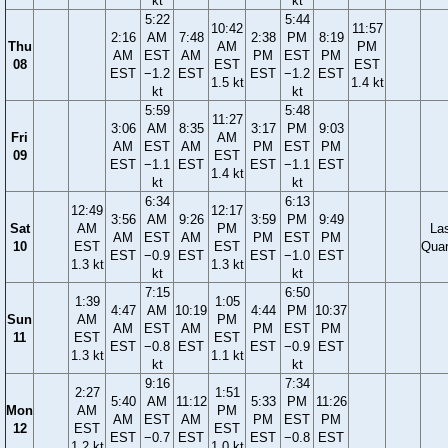
kt
kt
5:22
5:44
10:42
11:57
2:16
AM
7:48
2:38
PM
8:19
Thu
AM
PM
AM
EST
AM
PM
EST
PM
08
EST
EST
EST
−1.2
EST
EST
−1.2
EST
1.5 kt
1.4 kt
kt
kt
5:59
5:48
11:27
3:06
AM
8:35
3:17
PM
9:03
Fri
AM
AM
EST
AM
PM
EST
PM
09
EST
EST
−1.1
EST
EST
−1.1
EST
1.4 kt
kt
kt
6:34
6:13
12:49
12:17
3:56
AM
9:26
3:59
PM
9:49
Sat
AM
PM
La
AM
EST
AM
PM
EST
PM
10
EST
EST
Quar
EST
−0.9
EST
EST
−1.0
EST
1.3 kt
1.3 kt
kt
kt
7:15
6:50
1:39
1:05
4:47
AM
10:19
4:44
PM
10:37
Sun
AM
PM
AM
EST
AM
PM
EST
PM
11
EST
EST
EST
−0.8
EST
EST
−0.9
EST
1.3 kt
1.1 kt
kt
kt
9:16
7:34
2:27
1:51
5:40
AM
11:12
5:33
PM
11:26
Mon
AM
PM
AM
EST
AM
PM
EST
PM
12
EST
EST
EST
−0.7
EST
EST
−0.8
EST
1.2 kt
1.0 kt