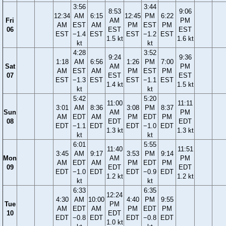
3:56
3:44
8:53
9:06
12:34
AM
6:15
12:45
PM
6:22
Fri
AM
PM
AM
EST
AM
PM
EST
PM
06
EST
EST
EST
−1.4
EST
EST
−1.2
EST
1.5 kt
1.6 kt
kt
kt
4:28
3:52
9:24
9:36
1:18
AM
6:56
1:26
PM
7:00
Sat
AM
PM
AM
EST
AM
PM
EST
PM
07
EST
EST
EST
−1.3
EST
EST
−1.1
EST
1.4 kt
1.5 kt
kt
kt
5:42
5:20
11:00
11:11
3:01
AM
8:36
3:08
PM
8:37
Sun
AM
PM
AM
EDT
AM
PM
EDT
PM
08
EDT
EDT
EDT
−1.1
EDT
EDT
−1.0
EDT
1.3 kt
1.3 kt
kt
kt
6:01
5:55
11:40
11:51
3:45
AM
9:17
3:53
PM
9:14
Mon
AM
PM
AM
EDT
AM
PM
EDT
PM
09
EDT
EDT
EDT
−1.0
EDT
EDT
−0.9
EDT
1.2 kt
1.2 kt
kt
kt
6:33
6:35
12:24
4:30
AM
10:00
4:40
PM
9:55
Tue
PM
AM
EDT
AM
PM
EDT
PM
10
EDT
EDT
−0.8
EDT
EDT
−0.8
EDT
1.0 kt