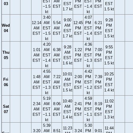
EST
AM
PM
EST
PM
03
EST
EST
−1.5
EST
EST
−1.4
EST
1.7 kt
1.5 kt
kt
kt
3:40
4:07
9:00
9:28
12:14
AM
5:54
12:45
PM
6:21
Wed
AM
PM
AM
EST
AM
PM
EST
PM
04
EST
EST
EST
−1.5
EST
EST
−1.4
EST
1.7 kt
1.5 kt
kt
kt
4:20
4:36
9:28
9:55
1:01
AM
6:38
1:22
PM
7:00
Thu
AM
PM
AM
EST
AM
PM
EST
PM
05
EST
EST
EST
−1.4
EST
EST
−1.3
EST
1.6 kt
1.5 kt
kt
kt
4:55
4:42
10:01
10:25
1:48
AM
7:22
2:00
PM
7:39
Fri
AM
PM
AM
EST
AM
PM
EST
PM
06
EST
EST
EST
−1.3
EST
EST
−1.2
EST
1.5 kt
1.4 kt
kt
kt
5:19
4:59
10:40
11:02
2:34
AM
8:06
2:41
PM
8:19
Sat
AM
PM
AM
EST
AM
PM
EST
PM
07
EST
EST
EST
−1.1
EST
EST
−1.1
EST
1.4 kt
1.3 kt
kt
kt
5:39
5:30
11:23
11:44
3:20
AM
8:51
3:24
PM
9:01