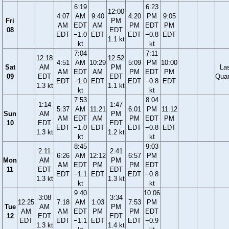
6:19
6:23
12:00
4:07
AM
9:40
4:20
PM
9:05
Fri
PM
AM
EDT
AM
PM
EDT
PM
08
EDT
EDT
−1.0
EDT
EDT
−0.8
EDT
1.1 kt
kt
kt
7:04
7:11
12:18
12:52
4:51
AM
10:29
5:09
PM
10:00
Sat
AM
PM
La
AM
EDT
AM
PM
EDT
PM
09
EDT
EDT
Quar
EDT
−1.0
EDT
EDT
−0.8
EDT
1.3 kt
1.1 kt
kt
kt
7:53
8:04
1:14
1:47
5:37
AM
11:21
6:01
PM
11:12
Sun
AM
PM
AM
EDT
AM
PM
EDT
PM
10
EDT
EDT
EDT
−1.0
EDT
EDT
−0.8
EDT
1.3 kt
1.2 kt
kt
kt
8:45
9:03
2:11
2:41
6:26
AM
12:12
6:57
PM
Mon
AM
PM
AM
EDT
PM
PM
EDT
11
EDT
EDT
EDT
−1.1
EDT
EDT
−0.8
1.3 kt
1.3 kt
kt
kt
9:40
10:06
3:08
3:34
12:25
7:18
AM
1:03
7:53
PM
Tue
AM
PM
AM
AM
EDT
PM
PM
EDT
12
EDT
EDT
EDT
EDT
−1.1
EDT
EDT
−0.9
1.3 kt
1.4 kt