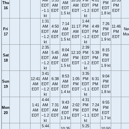
AM
3:53
10:26
PM
4:01
10:53
Thu
AM
PM
EDT
AM
AM
EDT
PM
PM
16
EDT
EDT
−1.1
EDT
EDT
−1.2
EDT
EDT
1.5 kt
1.8 kt
kt
kt
1:31
1:44
7:14
7:26
AM
4:50
11:17
PM
4:49
11:46
Fri
AM
PM
Ne
EDT
AM
AM
EDT
PM
PM
17
EDT
EDT
Mo
−1.2
EDT
EDT
−1.2
EDT
EDT
1.5 kt
1.9 kt
kt
kt
2:35
2:39
8:04
8:15
AM
5:45
12:10
PM
5:39
Sat
AM
PM
EDT
AM
PM
EDT
PM
18
EDT
EDT
−1.2
EDT
EDT
−1.2
EDT
1.5 kt
1.9 kt
kt
kt
3:41
3:35
8:53
9:04
12:41
AM
6:38
1:05
PM
6:31
Sun
AM
PM
AM
EDT
AM
PM
EDT
PM
19
EDT
EDT
EDT
−1.2
EDT
EDT
−1.1
EDT
1.4 kt
1.8 kt
kt
kt
4:44
4:31
9:43
9:55
1:41
AM
7:31
2:02
PM
7:24
Mon
AM
PM
AM
EDT
AM
PM
EDT
PM
20
EDT
EDT
EDT
−1.2
EDT
EDT
−1.1
EDT
1.3 kt
1.7 kt
kt
kt
5:44
5:25
10:35
10:50