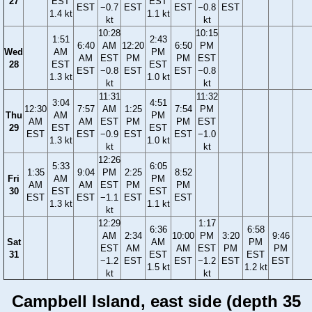
27
EST
EST
EST
−0.7
EST
EST
−0.8
EST
1.4 kt
1.1 kt
kt
kt
10:28
10:15
1:51
2:43
6:40
AM
12:20
6:50
PM
Wed
AM
PM
AM
EST
PM
PM
EST
28
EST
EST
EST
−0.8
EST
EST
−0.8
1.3 kt
1.0 kt
kt
kt
11:31
11:32
3:04
4:51
12:30
7:57
AM
1:25
7:54
PM
Thu
AM
PM
AM
AM
EST
PM
PM
EST
29
EST
EST
EST
EST
−0.9
EST
EST
−1.0
1.3 kt
1.0 kt
kt
kt
12:26
5:33
6:05
1:35
9:04
PM
2:25
8:52
Fri
AM
PM
AM
AM
EST
PM
PM
30
EST
EST
EST
EST
−1.1
EST
EST
1.3 kt
1.1 kt
kt
12:29
1:17
6:36
6:58
AM
2:34
10:00
PM
3:20
9:46
Sat
AM
PM
EST
AM
AM
EST
PM
PM
31
EST
EST
−1.2
EST
EST
−1.2
EST
EST
1.5 kt
1.2 kt
kt
kt
Campbell Island, east side (depth 35