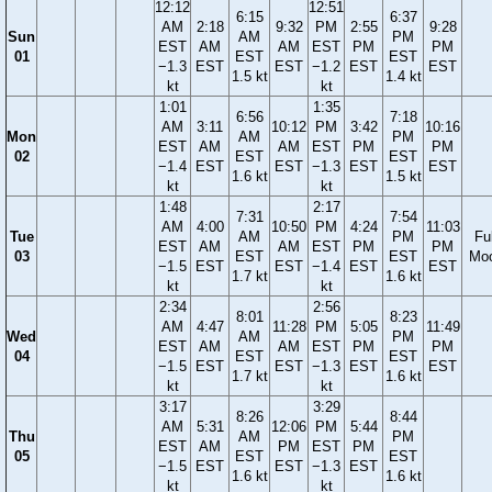
12:12
12:51
6:15
6:37
AM
2:18
9:32
PM
2:55
9:28
Sun
AM
PM
EST
AM
AM
EST
PM
PM
01
EST
EST
−1.3
EST
EST
−1.2
EST
EST
1.5 kt
1.4 kt
kt
kt
1:01
1:35
6:56
7:18
AM
3:11
10:12
PM
3:42
10:16
Mon
AM
PM
EST
AM
AM
EST
PM
PM
02
EST
EST
−1.4
EST
EST
−1.3
EST
EST
1.6 kt
1.5 kt
kt
kt
1:48
2:17
7:31
7:54
AM
4:00
10:50
PM
4:24
11:03
Tue
AM
PM
Ful
EST
AM
AM
EST
PM
PM
03
EST
EST
Mo
−1.5
EST
EST
−1.4
EST
EST
1.7 kt
1.6 kt
kt
kt
2:34
2:56
8:01
8:23
AM
4:47
11:28
PM
5:05
11:49
Wed
AM
PM
EST
AM
AM
EST
PM
PM
04
EST
EST
−1.5
EST
EST
−1.3
EST
EST
1.7 kt
1.6 kt
kt
kt
3:17
3:29
8:26
8:44
AM
5:31
12:06
PM
5:44
Thu
AM
PM
EST
AM
PM
EST
PM
05
EST
EST
−1.5
EST
EST
−1.3
EST
1.6 kt
1.6 kt
kt
kt