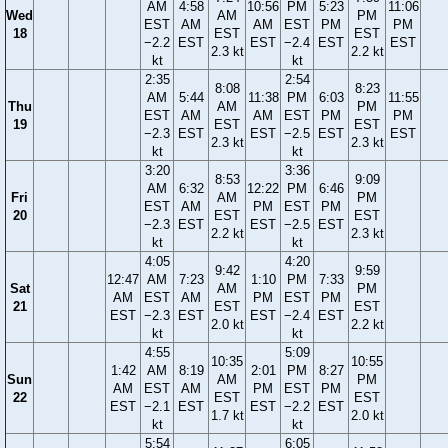
AM
4:58
10:56
PM
5:23
11:06
Wed
AM
PM
EST
AM
AM
EST
PM
PM
18
EST
EST
−2.2
EST
EST
−2.4
EST
EST
2.3 kt
2.2 kt
kt
kt
2:35
2:54
8:08
8:23
AM
5:44
11:38
PM
6:03
11:55
Thu
AM
PM
EST
AM
AM
EST
PM
PM
19
EST
EST
−2.3
EST
EST
−2.5
EST
EST
2.3 kt
2.3 kt
kt
kt
3:20
3:36
8:53
9:09
AM
6:32
12:22
PM
6:46
Fri
AM
PM
EST
AM
PM
EST
PM
20
EST
EST
−2.3
EST
EST
−2.5
EST
2.2 kt
2.3 kt
kt
kt
4:05
4:20
9:42
9:59
12:47
AM
7:23
1:10
PM
7:33
Sat
AM
PM
AM
EST
AM
PM
EST
PM
21
EST
EST
EST
−2.3
EST
EST
−2.4
EST
2.0 kt
2.2 kt
kt
kt
4:55
5:09
10:35
10:55
1:42
AM
8:19
2:01
PM
8:27
Sun
AM
PM
AM
EST
AM
PM
EST
PM
22
EST
EST
EST
−2.1
EST
EST
−2.2
EST
1.7 kt
2.0 kt
kt
kt
5:54
6:05