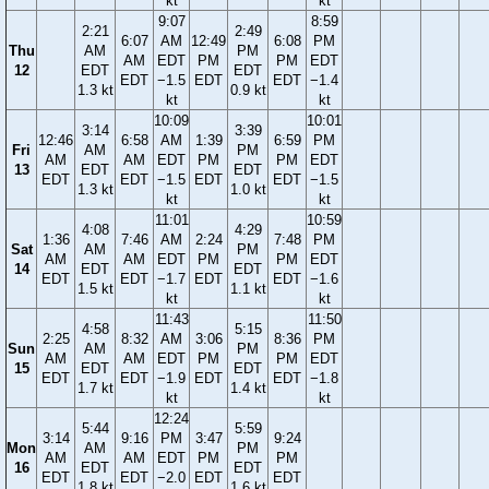
kt
kt
9:07
8:59
2:21
2:49
6:07
AM
12:49
6:08
PM
Thu
AM
PM
AM
EDT
PM
PM
EDT
12
EDT
EDT
EDT
−1.5
EDT
EDT
−1.4
1.3 kt
0.9 kt
kt
kt
10:09
10:01
3:14
3:39
12:46
6:58
AM
1:39
6:59
PM
Fri
AM
PM
AM
AM
EDT
PM
PM
EDT
13
EDT
EDT
EDT
EDT
−1.5
EDT
EDT
−1.5
1.3 kt
1.0 kt
kt
kt
11:01
10:59
4:08
4:29
1:36
7:46
AM
2:24
7:48
PM
Sat
AM
PM
AM
AM
EDT
PM
PM
EDT
14
EDT
EDT
EDT
EDT
−1.7
EDT
EDT
−1.6
1.5 kt
1.1 kt
kt
kt
11:43
11:50
4:58
5:15
2:25
8:32
AM
3:06
8:36
PM
Sun
AM
PM
AM
AM
EDT
PM
PM
EDT
15
EDT
EDT
EDT
EDT
−1.9
EDT
EDT
−1.8
1.7 kt
1.4 kt
kt
kt
12:24
5:44
5:59
3:14
9:16
PM
3:47
9:24
Mon
AM
PM
AM
AM
EDT
PM
PM
16
EDT
EDT
EDT
EDT
−2.0
EDT
EDT
1.8 kt
1.6 kt