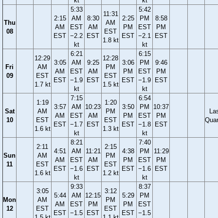
kt
kt
5:33
5:42
11:31
2:15
AM
8:30
2:25
PM
8:58
Thu
AM
AM
EST
AM
PM
EST
PM
08
EST
EST
−2.2
EST
EST
−2.1
EST
1.8 kt
kt
kt
6:21
6:15
12:29
12:28
3:05
AM
9:25
3:06
PM
9:46
Fri
AM
PM
AM
EST
AM
PM
EST
PM
09
EST
EST
EST
−1.9
EST
EST
−1.9
EST
1.7 kt
1.5 kt
kt
kt
7:15
6:54
1:19
1:20
3:57
AM
10:23
3:50
PM
10:37
Sat
AM
PM
La
AM
EST
AM
PM
EST
PM
10
EST
EST
Quar
EST
−1.7
EST
EST
−1.8
EST
1.6 kt
1.3 kt
kt
kt
8:21
7:40
2:11
2:15
4:51
AM
11:21
4:38
PM
11:29
Sun
AM
PM
AM
EST
AM
PM
EST
PM
11
EST
EST
EST
−1.6
EST
EST
−1.6
EST
1.6 kt
1.2 kt
kt
kt
9:33
8:37
3:05
3:12
5:44
AM
12:15
5:29
PM
Mon
AM
PM
AM
EST
PM
PM
EST
12
EST
EST
EST
−1.5
EST
EST
−1.5
1.5 kt
1.1 kt