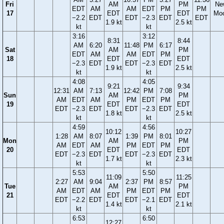
Fri
AM
PM
Ne
EDT
AM
AM
EDT
PM
PM
17
EDT
EDT
Mo
−2.2
EDT
EDT
−2.3
EDT
EDT
1.9 kt
2.5 kt
kt
kt
3:16
3:12
8:31
8:44
AM
6:20
11:48
PM
6:17
Sat
AM
PM
EDT
AM
AM
EDT
PM
18
EDT
EDT
−2.3
EDT
EDT
−2.3
EDT
1.9 kt
2.5 kt
kt
kt
4:08
4:05
9:21
9:34
12:31
AM
7:13
12:42
PM
7:08
Sun
AM
PM
AM
EDT
AM
PM
EDT
PM
19
EDT
EDT
EDT
−2.3
EDT
EDT
−2.3
EDT
1.8 kt
2.5 kt
kt
kt
4:59
4:56
10:12
10:27
1:28
AM
8:07
1:39
PM
8:01
Mon
AM
PM
AM
EDT
AM
PM
EDT
PM
20
EDT
EDT
EDT
−2.3
EDT
EDT
−2.3
EDT
1.7 kt
2.3 kt
kt
kt
5:53
5:50
11:09
11:25
2:27
AM
9:04
2:37
PM
8:57
Tue
AM
PM
AM
EDT
AM
PM
EDT
PM
21
EDT
EDT
EDT
−2.2
EDT
EDT
−2.1
EDT
1.4 kt
2.1 kt
kt
kt
6:53
6:50
12:27