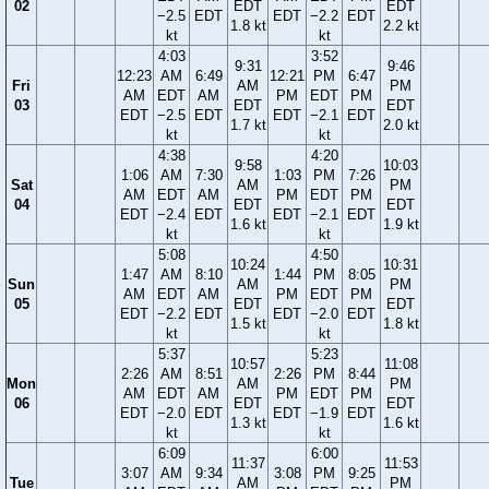
02
EDT
EDT
−2.5
EDT
EDT
−2.2
EDT
1.8 kt
2.2 kt
kt
kt
4:03
3:52
9:31
9:46
12:23
AM
6:49
12:21
PM
6:47
Fri
AM
PM
AM
EDT
AM
PM
EDT
PM
03
EDT
EDT
EDT
−2.5
EDT
EDT
−2.1
EDT
1.7 kt
2.0 kt
kt
kt
4:38
4:20
9:58
10:03
1:06
AM
7:30
1:03
PM
7:26
Sat
AM
PM
AM
EDT
AM
PM
EDT
PM
04
EDT
EDT
EDT
−2.4
EDT
EDT
−2.1
EDT
1.6 kt
1.9 kt
kt
kt
5:08
4:50
10:24
10:31
1:47
AM
8:10
1:44
PM
8:05
Sun
AM
PM
AM
EDT
AM
PM
EDT
PM
05
EDT
EDT
EDT
−2.2
EDT
EDT
−2.0
EDT
1.5 kt
1.8 kt
kt
kt
5:37
5:23
10:57
11:08
2:26
AM
8:51
2:26
PM
8:44
Mon
AM
PM
AM
EDT
AM
PM
EDT
PM
06
EDT
EDT
EDT
−2.0
EDT
EDT
−1.9
EDT
1.3 kt
1.6 kt
kt
kt
6:09
6:00
11:37
11:53
3:07
AM
9:34
3:08
PM
9:25
Tue
AM
PM