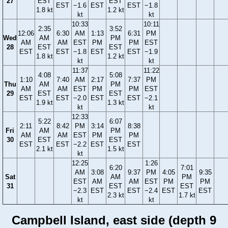
27
EST
EST
EST
−1.6
EST
EST
−1.8
1.8 kt
1.2 kt
kt
kt
10:33
10:11
2:35
3:52
12:06
6:30
AM
1:13
6:31
PM
Wed
AM
PM
AM
AM
EST
PM
PM
EST
28
EST
EST
EST
EST
−1.8
EST
EST
−1.9
1.8 kt
1.2 kt
kt
kt
11:37
11:22
4:08
5:08
1:10
7:40
AM
2:17
7:37
PM
Thu
AM
PM
AM
AM
EST
PM
PM
EST
29
EST
EST
EST
EST
−2.0
EST
EST
−2.1
1.9 kt
1.3 kt
kt
kt
12:33
5:22
6:07
2:11
8:42
PM
3:14
8:38
Fri
AM
PM
AM
AM
EST
PM
PM
30
EST
EST
EST
EST
−2.2
EST
EST
2.1 kt
1.5 kt
kt
12:25
1:26
6:20
7:01
AM
3:08
9:37
PM
4:05
9:35
Sat
AM
PM
EST
AM
AM
EST
PM
PM
31
EST
EST
−2.3
EST
EST
−2.4
EST
EST
2.3 kt
1.7 kt
kt
kt
Campbell Island, east side (depth 9