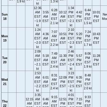
1.9 kt
1.3 kt
kt
12:36
1:34
6:28
6:44
AM
3:55
10:12
PM
4:42
10:01
Sun
AM
PM
Ne
EST
AM
AM
EST
PM
PM
18
EST
EST
Mo
−1.9
EST
EST
−2.1
EST
EST
2.1 kt
1.5 kt
kt
kt
1:24
2:10
7:07
7:24
AM
4:36
10:51
PM
5:20
10:43
Mon
AM
PM
EST
AM
AM
EST
PM
PM
19
EST
EST
−2.0
EST
EST
−2.3
EST
EST
2.2 kt
1.7 kt
kt
kt
2:09
2:46
7:49
8:06
AM
5:18
11:30
PM
5:57
11:28
Tue
AM
PM
EST
AM
AM
EST
PM
PM
20
EST
EST
−2.1
EST
EST
−2.4
EST
EST
2.4 kt
1.9 kt
kt
kt
2:53
3:23
8:31
8:48
AM
6:01
12:09
PM
6:35
Wed
AM
PM
EST
AM
PM
EST
PM
21
EST
EST
−2.2
EST
EST
−2.5
EST
2.4 kt
2.0 kt
kt
kt
3:35
4:01
9:15
9:33
12:15
AM
6:46
12:51
PM
7:15
Thu
AM
PM
AM
EST
AM
PM
EST
PM
22
EST
EST