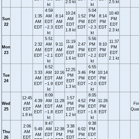
2.0 kt
2.5 kt
kt
kt
4:59
5:04
10:24
10:40
1:35
AM
8:14
1:52
PM
8:14
Sun
AM
PM
AM
EDT
AM
PM
EDT
PM
22
EDT
EDT
EDT
−2.3
EDT
EDT
−2.3
EDT
1.8 kt
2.3 kt
kt
kt
5:51
5:56
11:19
11:37
2:32
AM
9:11
2:47
PM
9:10
Mon
AM
PM
AM
EDT
AM
PM
EDT
PM
23
EDT
EDT
EDT
−2.1
EDT
EDT
−2.2
EDT
1.6 kt
2.1 kt
kt
kt
6:52
6:55
12:25
3:33
AM
10:16
3:46
PM
10:14
Tue
PM
AM
EDT
AM
PM
EDT
PM
24
EDT
EDT
−1.9
EDT
EDT
−2.0
EDT
1.3 kt
kt
kt
8:09
8:05
12:45
1:57
4:39
AM
11:28
4:52
PM
11:26
Wed
AM
PM
Fir
AM
EDT
AM
PM
EDT
PM
25
EDT
EDT
Quar
EDT
−1.8
EDT
EDT
−1.8
EDT
1.8 kt
1.2 kt
kt
kt
9:47
9:38
2:06
3:38
5:49
AM
12:38
6:02
PM
Thu
AM
PM
AM
EDT
PM
PM
EDT
26
EDT
EDT