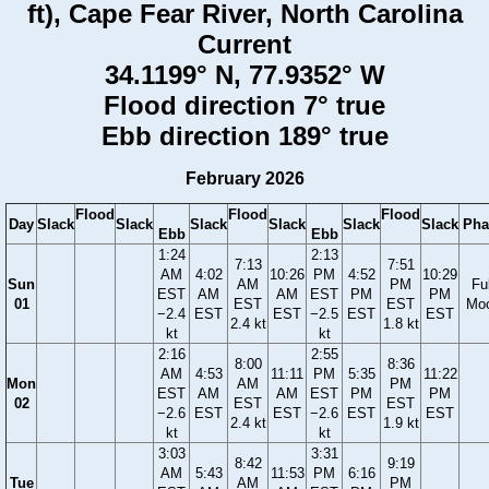
ft), Cape Fear River, North Carolina
Current
34.1199° N, 77.9352° W
Flood direction 7° true
Ebb direction 189° true
February 2026
Flood
Flood
Flood
Day
Slack
Slack
Slack
Slack
Slack
Slack
Pha
Ebb
Ebb
1:24
2:13
7:13
7:51
AM
4:02
10:26
PM
4:52
10:29
Sun
AM
PM
Ful
EST
AM
AM
EST
PM
PM
01
EST
EST
Mo
−2.4
EST
EST
−2.5
EST
EST
2.4 kt
1.8 kt
kt
kt
2:16
2:55
8:00
8:36
AM
4:53
11:11
PM
5:35
11:22
Mon
AM
PM
EST
AM
AM
EST
PM
PM
02
EST
EST
−2.6
EST
EST
−2.6
EST
EST
2.4 kt
1.9 kt
kt
kt
3:03
3:31
8:42
9:19
AM
5:43
11:53
PM
6:16
Tue
AM
PM