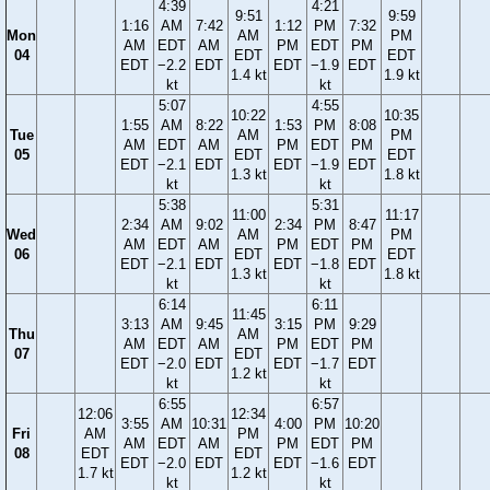
4:39
4:21
9:51
9:59
1:16
AM
7:42
1:12
PM
7:32
Mon
AM
PM
AM
EDT
AM
PM
EDT
PM
04
EDT
EDT
EDT
−2.2
EDT
EDT
−1.9
EDT
1.4 kt
1.9 kt
kt
kt
5:07
4:55
10:22
10:35
1:55
AM
8:22
1:53
PM
8:08
Tue
AM
PM
AM
EDT
AM
PM
EDT
PM
05
EDT
EDT
EDT
−2.1
EDT
EDT
−1.9
EDT
1.3 kt
1.8 kt
kt
kt
5:38
5:31
11:00
11:17
2:34
AM
9:02
2:34
PM
8:47
Wed
AM
PM
AM
EDT
AM
PM
EDT
PM
06
EDT
EDT
EDT
−2.1
EDT
EDT
−1.8
EDT
1.3 kt
1.8 kt
kt
kt
6:14
6:11
11:45
3:13
AM
9:45
3:15
PM
9:29
Thu
AM
AM
EDT
AM
PM
EDT
PM
07
EDT
EDT
−2.0
EDT
EDT
−1.7
EDT
1.2 kt
kt
kt
6:55
6:57
12:06
12:34
3:55
AM
10:31
4:00
PM
10:20
Fri
AM
PM
AM
EDT
AM
PM
EDT
PM
08
EDT
EDT
EDT
−2.0
EDT
EDT
−1.6
EDT
1.7 kt
1.2 kt
kt
kt