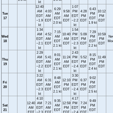
kt
12:40
1:07
6:29
6:43
AM
4:03
9:58
PM
4:28
10:12
Tue
AM
PM
EDT
AM
AM
EDT
PM
PM
17
EDT
EDT
−1.9
EDT
EDT
−2.2
EDT
EDT
2.0 kt
1.9 kt
kt
kt
1:34
1:54
7:15
7:29
AM
4:52
10:40
PM
5:09
10:59
Wed
AM
PM
Ne
EDT
AM
AM
EDT
PM
PM
18
EDT
EDT
Mo
−2.1
EDT
EDT
−2.3
EDT
EDT
2.1 kt
2.2 kt
kt
kt
2:29
2:43
8:01
8:15
AM
5:41
11:24
PM
5:52
11:49
Thu
AM
PM
EDT
AM
AM
EDT
PM
PM
19
EDT
EDT
−2.2
EDT
EDT
−2.4
EDT
EDT
2.1 kt
2.4 kt
kt
kt
3:22
3:30
8:48
9:02
AM
6:31
12:10
PM
6:37
Fri
AM
PM
EDT
AM
PM
EDT
PM
20
EDT
EDT
−2.3
EDT
EDT
−2.4
EDT
2.1 kt
2.5 kt
kt
kt
4:10
4:17
9:35
9:49
12:40
AM
7:21
12:59
PM
7:24
Sat
AM
PM
AM
EDT
AM
PM
EDT
PM
21
EDT
EDT
EDT
−2.3
EDT
EDT
−2.4
EDT