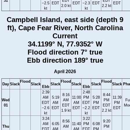
31
EDT
EDT
−2.5
EDT
EDT
−2.3
EDT
EDT
2.0 kt
2.2 kt
kt
kt
Campbell Island, east side (depth 9
ft), Cape Fear River, North Carolina
Current
34.1199° N, 77.9352° W
Flood direction 7° true
Ebb direction 189° true
April 2026
Flood
Flood
Flood
Day
Slack
Slack
Slack
Slack
Slack
Slack
Pha
Ebb
Ebb
2:39
2:48
8:16
8:44
AM
5:19
11:00
PM
5:28
11:39
Wed
AM
PM
Ful
EDT
AM
AM
EDT
PM
PM
01
EDT
EDT
Mo
−2.6
EDT
EDT
−2.2
EDT
EDT
1.9 kt
2.2 kt
kt
kt
3:24
3:22
8:56
9:20
AM
6:05
11:40
PM
6:08
Thu
AM
PM
EDT
AM
AM
EDT
PM