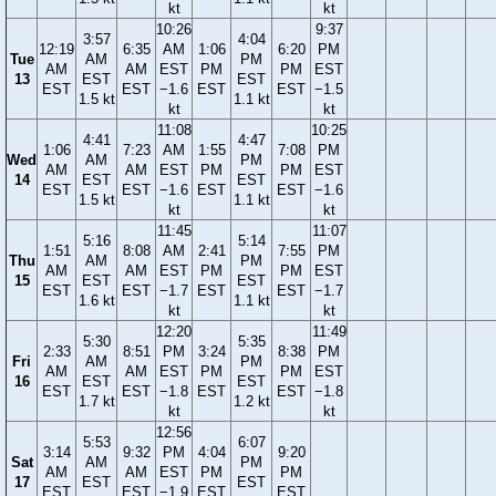
kt
kt
10:26
9:37
3:57
4:04
12:19
6:35
AM
1:06
6:20
PM
Tue
AM
PM
AM
AM
EST
PM
PM
EST
13
EST
EST
EST
EST
−1.6
EST
EST
−1.5
1.5 kt
1.1 kt
kt
kt
11:08
10:25
4:41
4:47
1:06
7:23
AM
1:55
7:08
PM
Wed
AM
PM
AM
AM
EST
PM
PM
EST
14
EST
EST
EST
EST
−1.6
EST
EST
−1.6
1.5 kt
1.1 kt
kt
kt
11:45
11:07
5:16
5:14
1:51
8:08
AM
2:41
7:55
PM
Thu
AM
PM
AM
AM
EST
PM
PM
EST
15
EST
EST
EST
EST
−1.7
EST
EST
−1.7
1.6 kt
1.1 kt
kt
kt
12:20
11:49
5:30
5:35
2:33
8:51
PM
3:24
8:38
PM
Fri
AM
PM
AM
AM
EST
PM
PM
EST
16
EST
EST
EST
EST
−1.8
EST
EST
−1.8
1.7 kt
1.2 kt
kt
kt
12:56
5:53
6:07
3:14
9:32
PM
4:04
9:20
Sat
AM
PM
AM
AM
EST
PM
PM
17
EST
EST
EST
EST
−1.9
EST
EST