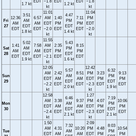
EDT
−1.8
EDT
EDT
−1.8
1.7 kt
1.2 kt
kt
kt
11:01
11:04
3:51
4:47
12:36
6:57
AM
1:40
7:11
PM
Fri
AM
PM
AM
AM
EDT
PM
PM
EDT
27
EDT
EDT
EDT
EDT
−2.0
EDT
EDT
−2.0
1.8 kt
1.4 kt
kt
kt
11:55
5:02
5:43
1:41
7:58
AM
2:35
8:15
Sat
AM
PM
AM
AM
EDT
PM
PM
28
EDT
EDT
EDT
EDT
−2.1
EDT
EDT
1.9 kt
1.6 kt
kt
12:05
12:42
5:57
6:32
AM
2:42
8:51
PM
3:23
9:13
Sun
AM
PM
EDT
AM
AM
EDT
PM
PM
29
EDT
EDT
−2.2
EDT
EDT
−2.3
EDT
EDT
2.0 kt
1.9 kt
kt
kt
12:58
1:27
6:46
7:19
AM
3:38
9:37
PM
4:07
10:06
Mon
AM
PM
EDT
AM
AM
EDT
PM
PM
30
EDT
EDT
−2.4
EDT
EDT
−2.3
EDT
EDT
2.1 kt
2.1 kt
kt
kt
1:50
2:09
7:32
8:03
AM
4:31
10:20
PM
4:48
10:54
Tue
AM
PM
EDT
AM
AM
EDT
PM
PM