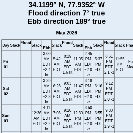
34.1199° N, 77.9352° W
Flood direction 7° true
Ebb direction 189° true
May 2026
Flood
Flood
Flood
Day
Slack
Slack
Slack
Slack
Slack
Slack
Pha
Ebb
Ebb
3:00
2:45
8:29
8:51
AM
5:42
11:05
PM
5:37
11:55
Fri
AM
PM
Ful
EDT
AM
AM
EDT
PM
PM
01
EDT
EDT
Mo
−2.4
EDT
EDT
−2.0
EDT
EDT
1.6 kt
2.1 kt
kt
kt
3:39
3:18
9:03
9:12
AM
6:23
11:47
PM
6:16
Sat
AM
PM
EDT
AM
AM
EDT
PM
02
EDT
EDT
−2.3
EDT
EDT
−2.0
EDT
1.5 kt
2.0 kt
kt
kt
4:11
3:50
9:26
9:30
12:36
AM
7:03
12:30
PM
6:55
Sun
AM
PM
AM
EDT
AM
PM
EDT
PM
03
EDT
EDT
EDT
−2.2
EDT
EDT
−2.0
EDT
1.5 kt
1.9 kt
kt
kt