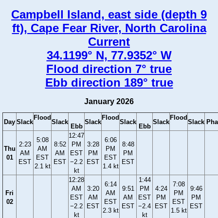
Campbell Island, east side (depth 9
ft), Cape Fear River, North Carolina
Current
34.1199° N, 77.9352° W
Flood direction 7° true
Ebb direction 189° true
January 2026
Flood
Flood
Flood
Day
Slack
Slack
Slack
Slack
Slack
Slack
Pha
Ebb
Ebb
12:47
5:08
6:06
2:23
8:52
PM
3:28
8:48
Thu
AM
PM
AM
AM
EST
PM
PM
01
EST
EST
EST
EST
−2.2
EST
EST
2.1 kt
1.4 kt
kt
12:28
1:44
6:14
7:08
AM
3:20
9:51
PM
4:24
9:46
Fri
AM
PM
EST
AM
AM
EST
PM
PM
02
EST
EST
−2.2
EST
EST
−2.4
EST
EST
2.3 kt
1.5 kt
kt
kt