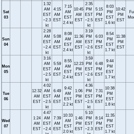
1:32
2:35
7:15
8:03
AM
4:15
10:45
PM
5:15
10:42
Sat
AM
PM
Ful
EST
AM
AM
EST
PM
PM
03
EST
EST
Mo
−2.3
EST
EST
−2.5
EST
EST
2.4 kt
1.6 kt
kt
kt
2:28
3:19
8:08
8:54
AM
5:08
11:36
PM
6:03
11:38
Sun
AM
PM
EST
AM
AM
EST
PM
PM
04
EST
EST
−2.4
EST
EST
−2.6
EST
EST
2.4 kt
1.7 kt
kt
kt
3:16
3:59
8:55
9:44
AM
5:59
12:23
PM
6:48
Mon
AM
PM
EST
AM
PM
EST
PM
05
EST
EST
−2.5
EST
EST
−2.6
EST
2.4 kt
1.7 kt
kt
kt
4:02
4:36
9:42
10:38
12:32
AM
6:49
1:06
PM
7:31
Tue
AM
PM
AM
EST
AM
PM
EST
PM
06
EST
EST
EST
−2.5
EST
EST
−2.5
EST
2.2 kt
1.8 kt
kt
kt
4:47
5:10
10:33
11:35
1:24
AM
7:39
1:46
PM
8:14
Wed
AM
PM
AM
EST
AM
PM
EST
PM
07
EST
EST
EST
−2.4
EST
EST
−2.3
EST
2.0 kt
1.7 kt