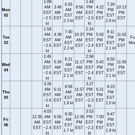
1:09
1:44
6:55
7:29
AM
3:48
9:56
PM
4:22
10:13
Mon
AM
PM
EST
AM
AM
EST
PM
PM
02
EST
EST
−2.5
EST
EST
−2.5
EST
EST
2.3 kt
2.0 kt
kt
kt
1:59
2:24
7:40
8:11
AM
4:38
10:37
PM
5:02
11:02
Tue
AM
PM
Ful
EST
AM
AM
EST
PM
PM
03
EST
EST
Mo
−2.6
EST
EST
−2.4
EST
EST
2.2 kt
2.1 kt
kt
kt
2:45
2:58
8:21
8:50
AM
5:26
11:17
PM
5:42
11:50
Wed
AM
PM
EST
AM
AM
EST
PM
PM
04
EST
EST
−2.6
EST
EST
−2.4
EST
EST
2.1 kt
2.1 kt
kt
kt
3:26
3:27
8:58
9:23
AM
6:11
11:57
PM
6:21
Thu
AM
PM
EST
AM
AM
EST
PM
05
EST
EST
−2.6
EST
EST
−2.3
EST
1.9 kt
2.0 kt
kt
kt
4:03
3:53
9:30
9:47
12:35
AM
6:55
12:36
PM
7:00
Fri
AM
PM
AM
EST
AM
PM
EST
PM
06
EST
EST
EST
−2.4
EST
EST
−2.2
EST
1.7 kt
1.9 kt
kt
kt