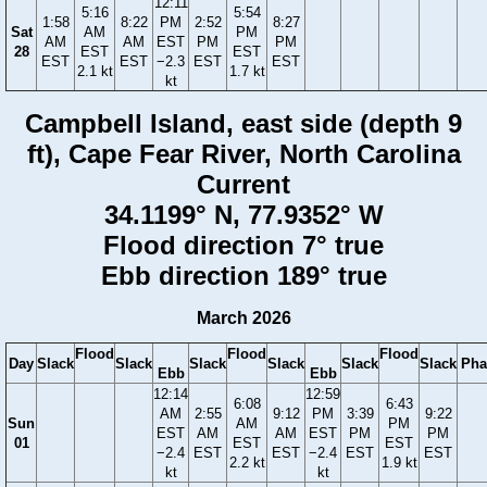
12:11
5:16
5:54
1:58
8:22
PM
2:52
8:27
Sat
AM
PM
AM
AM
EST
PM
PM
28
EST
EST
EST
EST
−2.3
EST
EST
2.1 kt
1.7 kt
kt
Campbell Island, east side (depth 9
ft), Cape Fear River, North Carolina
Current
34.1199° N, 77.9352° W
Flood direction 7° true
Ebb direction 189° true
March 2026
Flood
Flood
Flood
Day
Slack
Slack
Slack
Slack
Slack
Slack
Pha
Ebb
Ebb
12:14
12:59
6:08
6:43
AM
2:55
9:12
PM
3:39
9:22
Sun
AM
PM
EST
AM
AM
EST
PM
PM
01
EST
EST
−2.4
EST
EST
−2.4
EST
EST
2.2 kt
1.9 kt
kt
kt