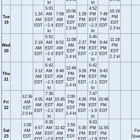
kt
kt
5:01
4:52
10:06
10:19
1:24
AM
7:58
1:29
PM
7:49
Tue
AM
PM
AM
EDT
AM
PM
EDT
PM
19
EDT
EDT
EDT
−2.4
EDT
EDT
−2.3
EDT
1.5 kt
2.3 kt
kt
kt
5:51
5:45
11:08
11:18
2:19
AM
8:52
2:27
PM
8:44
Wed
AM
PM
AM
EDT
AM
PM
EDT
PM
20
EDT
EDT
EDT
−2.4
EDT
EDT
−2.2
EDT
1.4 kt
2.2 kt
kt
kt
6:42
6:42
12:49
3:12
AM
9:48
3:26
PM
9:43
Thu
PM
AM
EDT
AM
PM
EDT
PM
21
EDT
EDT
−2.3
EDT
EDT
−2.1
EDT
1.4 kt
kt
kt
7:36
7:47
12:36
2:00
4:05
AM
10:45
4:26
PM
10:48
Fri
AM
PM
AM
EDT
AM
PM
EDT
PM
22
EDT
EDT
EDT
−2.1
EDT
EDT
−1.9
EDT
2.0 kt
1.4 kt
kt
kt
8:35
9:03
2:00
2:59
4:57
AM
11:42
5:30
PM
11:55
Sat
AM
PM
Fir
AM
EDT
AM
PM
EDT
PM
23
EDT
EDT
Quar
EDT
−2.0
EDT
EDT
−1.9
EDT