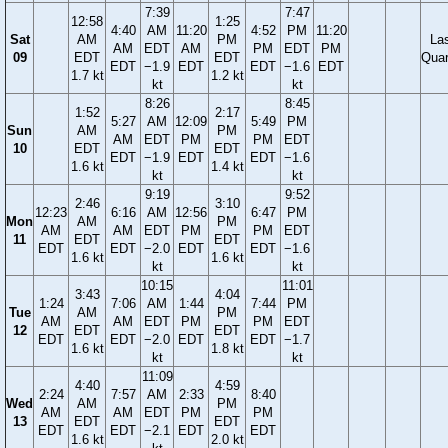
7:39
7:47
12:58
1:25
4:40
AM
11:20
4:52
PM
11:20
Sat
AM
PM
La
AM
EDT
AM
PM
EDT
PM
09
EDT
EDT
Quar
EDT
−1.9
EDT
EDT
−1.6
EDT
1.7 kt
1.2 kt
kt
kt
8:26
8:45
1:52
2:17
5:27
AM
12:09
5:49
PM
Sun
AM
PM
AM
EDT
PM
PM
EDT
10
EDT
EDT
EDT
−1.9
EDT
EDT
−1.6
1.6 kt
1.4 kt
kt
kt
9:19
9:52
2:46
3:10
12:23
6:16
AM
12:56
6:47
PM
Mon
AM
PM
AM
AM
EDT
PM
PM
EDT
11
EDT
EDT
EDT
EDT
−2.0
EDT
EDT
−1.6
1.6 kt
1.6 kt
kt
kt
10:15
11:01
3:43
4:04
1:24
7:06
AM
1:44
7:44
PM
Tue
AM
PM
AM
AM
EDT
PM
PM
EDT
12
EDT
EDT
EDT
EDT
−2.0
EDT
EDT
−1.7
1.6 kt
1.8 kt
kt
kt
11:09
4:40
4:59
2:24
7:57
AM
2:33
8:40
Wed
AM
PM
AM
AM
EDT
PM
PM
13
EDT
EDT
EDT
EDT
−2.1
EDT
EDT
1.6 kt
2.0 kt