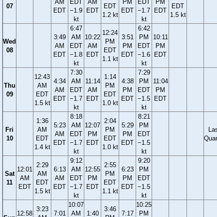
AM
EDT
AM
PM
EDT
PM
07
EDT
EDT
EDT
−1.9
EDT
EDT
−1.7
EDT
1.2 kt
1.5 kt
kt
kt
6:47
6:42
12:24
3:49
AM
10:22
3:51
PM
10:11
Wed
PM
AM
EDT
AM
PM
EDT
PM
08
EDT
EDT
−1.8
EDT
EDT
−1.6
EDT
1.1 kt
kt
kt
7:30
7:29
12:43
1:14
4:34
AM
11:14
4:38
PM
11:04
Thu
AM
PM
AM
EDT
AM
PM
EDT
PM
09
EDT
EDT
EDT
−1.7
EDT
EDT
−1.5
EDT
1.5 kt
1.0 kt
kt
kt
8:18
8:21
1:36
2:04
5:23
AM
12:07
5:29
PM
Fri
AM
PM
La
AM
EDT
PM
PM
EDT
10
EDT
EDT
Quar
EDT
−1.7
EDT
EDT
−1.5
1.4 kt
1.0 kt
kt
kt
9:12
9:20
2:29
2:55
12:01
6:13
AM
12:55
6:23
PM
Sat
AM
PM
AM
AM
EDT
PM
PM
EDT
11
EDT
EDT
EDT
EDT
−1.7
EDT
EDT
−1.5
1.5 kt
1.1 kt
kt
kt
10:07
10:25
3:23
3:46
12:58
7:01
AM
1:40
7:17
PM