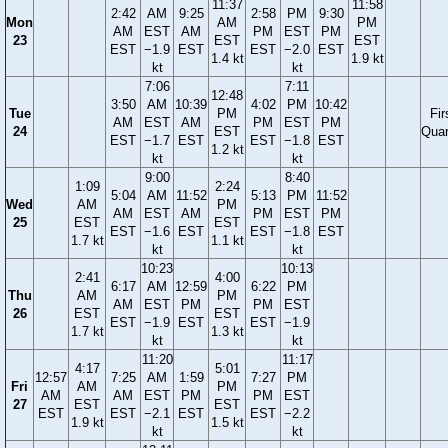
11:37
11:58
2:42
AM
9:25
2:58
PM
9:30
Mon
AM
PM
AM
EST
AM
PM
EST
PM
23
EST
EST
EST
−1.9
EST
EST
−2.0
EST
1.4 kt
1.9 kt
kt
kt
7:06
7:11
12:48
3:50
AM
10:39
4:02
PM
10:42
Tue
PM
Fir
AM
EST
AM
PM
EST
PM
24
EST
Quar
EST
−1.7
EST
EST
−1.8
EST
1.2 kt
kt
kt
9:00
8:40
1:09
2:24
5:04
AM
11:52
5:13
PM
11:52
Wed
AM
PM
AM
EST
AM
PM
EST
PM
25
EST
EST
EST
−1.6
EST
EST
−1.8
EST
1.7 kt
1.1 kt
kt
kt
10:23
10:13
2:41
4:00
6:17
AM
12:59
6:22
PM
Thu
AM
PM
AM
EST
PM
PM
EST
26
EST
EST
EST
−1.9
EST
EST
−1.9
1.7 kt
1.3 kt
kt
kt
11:20
11:17
4:17
5:01
12:57
7:25
AM
1:59
7:27
PM
Fri
AM
PM
AM
AM
EST
PM
PM
EST
27
EST
EST
EST
EST
−2.1
EST
EST
−2.2
1.9 kt
1.5 kt
kt
kt