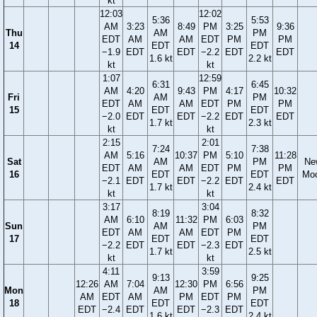
kt
12:03
12:02
5:36
5:53
AM
3:23
8:49
PM
3:25
9:36
Thu
AM
PM
EDT
AM
AM
EDT
PM
PM
14
EDT
EDT
−1.9
EDT
EDT
−2.2
EDT
EDT
1.6 kt
2.2 kt
kt
kt
1:07
12:59
6:31
6:45
AM
4:20
9:43
PM
4:17
10:32
Fri
AM
PM
EDT
AM
AM
EDT
PM
PM
15
EDT
EDT
−2.0
EDT
EDT
−2.2
EDT
EDT
1.7 kt
2.3 kt
kt
kt
2:15
2:01
7:24
7:38
AM
5:16
10:37
PM
5:10
11:28
Sat
AM
PM
Ne
EDT
AM
AM
EDT
PM
PM
16
EDT
EDT
Mo
−2.1
EDT
EDT
−2.2
EDT
EDT
1.7 kt
2.4 kt
kt
kt
3:17
3:04
8:19
8:32
AM
6:10
11:32
PM
6:03
Sun
AM
PM
EDT
AM
AM
EDT
PM
17
EDT
EDT
−2.2
EDT
EDT
−2.3
EDT
1.7 kt
2.5 kt
kt
kt
4:11
3:59
9:13
9:25
12:26
AM
7:04
12:30
PM
6:56
Mon
AM
PM
AM
EDT
AM
PM
EDT
PM
18
EDT
EDT
EDT
−2.4
EDT
EDT
−2.3
EDT
1.6 kt
2.4 kt