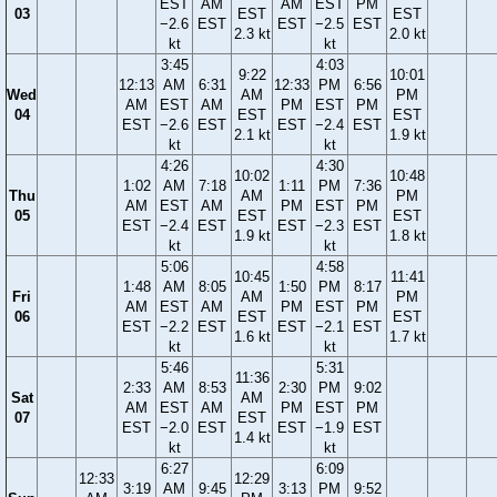
EST
AM
AM
EST
PM
03
EST
EST
−2.6
EST
EST
−2.5
EST
2.3 kt
2.0 kt
kt
kt
3:45
4:03
9:22
10:01
12:13
AM
6:31
12:33
PM
6:56
Wed
AM
PM
AM
EST
AM
PM
EST
PM
04
EST
EST
EST
−2.6
EST
EST
−2.4
EST
2.1 kt
1.9 kt
kt
kt
4:26
4:30
10:02
10:48
1:02
AM
7:18
1:11
PM
7:36
Thu
AM
PM
AM
EST
AM
PM
EST
PM
05
EST
EST
EST
−2.4
EST
EST
−2.3
EST
1.9 kt
1.8 kt
kt
kt
5:06
4:58
10:45
11:41
1:48
AM
8:05
1:50
PM
8:17
Fri
AM
PM
AM
EST
AM
PM
EST
PM
06
EST
EST
EST
−2.2
EST
EST
−2.1
EST
1.6 kt
1.7 kt
kt
kt
5:46
5:31
11:36
2:33
AM
8:53
2:30
PM
9:02
Sat
AM
AM
EST
AM
PM
EST
PM
07
EST
EST
−2.0
EST
EST
−1.9
EST
1.4 kt
kt
kt
6:27
6:09
12:33
12:29
3:19
AM
9:45
3:13
PM
9:52