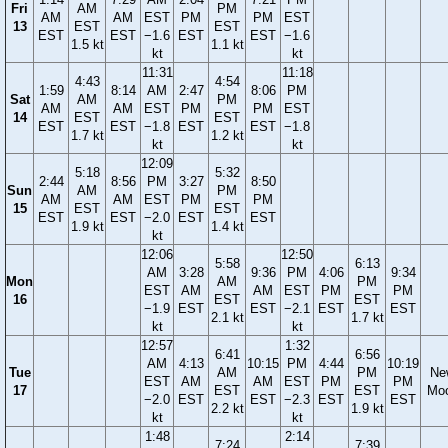
Fri
AM
PM
AM
AM
EST
PM
PM
EST
13
EST
EST
EST
EST
−1.6
EST
EST
−1.6
1.5 kt
1.1 kt
kt
kt
11:31
11:18
4:43
4:54
1:59
8:14
AM
2:47
8:06
PM
Sat
AM
PM
AM
AM
EST
PM
PM
EST
14
EST
EST
EST
EST
−1.8
EST
EST
−1.8
1.7 kt
1.2 kt
kt
kt
12:09
5:18
5:32
2:44
8:56
PM
3:27
8:50
Sun
AM
PM
AM
AM
EST
PM
PM
15
EST
EST
EST
EST
−2.0
EST
EST
1.9 kt
1.4 kt
kt
12:06
12:50
5:58
6:13
AM
3:28
9:36
PM
4:06
9:34
Mon
AM
PM
EST
AM
AM
EST
PM
PM
16
EST
EST
−1.9
EST
EST
−2.1
EST
EST
2.1 kt
1.7 kt
kt
kt
12:57
1:32
6:41
6:56
AM
4:13
10:15
PM
4:44
10:19
Tue
AM
PM
Ne
EST
AM
AM
EST
PM
PM
17
EST
EST
Mo
−2.0
EST
EST
−2.3
EST
EST
2.2 kt
1.9 kt
kt
kt
1:48
2:14
7:24
7:39