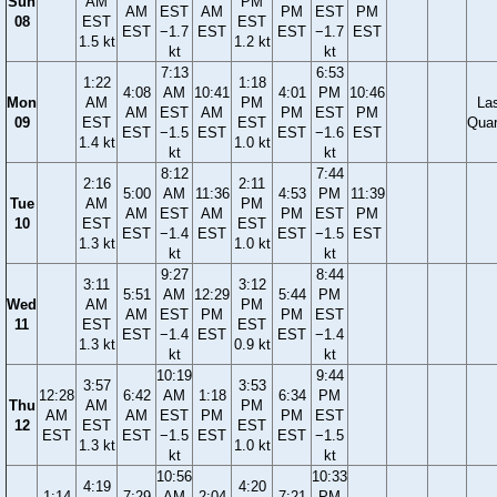
Sun
AM
PM
AM
EST
AM
PM
EST
PM
08
EST
EST
EST
−1.7
EST
EST
−1.7
EST
1.5 kt
1.2 kt
kt
kt
7:13
6:53
1:22
1:18
4:08
AM
10:41
4:01
PM
10:46
Mon
AM
PM
La
AM
EST
AM
PM
EST
PM
09
EST
EST
Quar
EST
−1.5
EST
EST
−1.6
EST
1.4 kt
1.0 kt
kt
kt
8:12
7:44
2:16
2:11
5:00
AM
11:36
4:53
PM
11:39
Tue
AM
PM
AM
EST
AM
PM
EST
PM
10
EST
EST
EST
−1.4
EST
EST
−1.5
EST
1.3 kt
1.0 kt
kt
kt
9:27
8:44
3:11
3:12
5:51
AM
12:29
5:44
PM
Wed
AM
PM
AM
EST
PM
PM
EST
11
EST
EST
EST
−1.4
EST
EST
−1.4
1.3 kt
0.9 kt
kt
kt
10:19
9:44
3:57
3:53
12:28
6:42
AM
1:18
6:34
PM
Thu
AM
PM
AM
AM
EST
PM
PM
EST
12
EST
EST
EST
EST
−1.5
EST
EST
−1.5
1.3 kt
1.0 kt
kt
kt
10:56
10:33
4:19
4:20
1:14
7:29
AM
2:04
7:21
PM