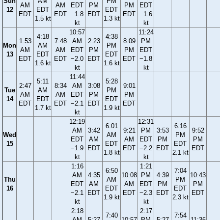
Sun
AM
PM
AM
AM
EDT
PM
PM
EDT
12
EDT
EDT
EDT
EDT
−1.8
EDT
EDT
−1.6
1.5 kt
1.3 kt
kt
kt
10:57
11:24
4:18
4:38
1:53
7:48
AM
2:23
8:09
PM
Mon
AM
PM
AM
AM
EDT
PM
PM
EDT
13
EDT
EDT
EDT
EDT
−2.0
EDT
EDT
−1.8
1.6 kt
1.6 kt
kt
kt
11:44
5:11
5:28
2:47
8:34
AM
3:08
9:01
Tue
AM
PM
AM
AM
EDT
PM
PM
14
EDT
EDT
EDT
EDT
−2.1
EDT
EDT
1.7 kt
1.9 kt
kt
12:19
12:31
6:01
6:16
AM
3:42
9:21
PM
3:53
9:52
Wed
AM
PM
EDT
AM
AM
EDT
PM
PM
15
EDT
EDT
−1.9
EDT
EDT
−2.2
EDT
EDT
1.8 kt
2.1 kt
kt
kt
1:16
1:21
6:50
7:04
AM
4:35
10:08
PM
4:39
10:43
Thu
AM
PM
EDT
AM
AM
EDT
PM
PM
16
EDT
EDT
−2.1
EDT
EDT
−2.3
EDT
EDT
1.9 kt
2.3 kt
kt
kt
2:18
2:17
7:40
7:54
AM
5:27
10:57
PM
5:27
11:36