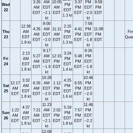
3:26
AM
10:05
3:37
PM
9:59
Wed
PM
AM
EDT
AM
PM
EDT
PM
22
EDT
EDT
−2.1
EDT
EDT
−2.0
EDT
1.3 kt
kt
kt
8:00
7:59
12:38
2:15
4:26
AM
11:11
4:41
PM
11:08
Thu
AM
PM
Fir
AM
EDT
AM
PM
EDT
PM
23
EDT
EDT
Quar
EDT
−2.0
EDT
EDT
−1.8
EDT
1.9 kt
1.3 kt
kt
kt
9:17
9:26
2:13
3:24
5:27
AM
12:15
5:48
PM
Fri
AM
PM
AM
EDT
PM
PM
EDT
24
EDT
EDT
EDT
−1.9
EDT
EDT
−1.8
1.8 kt
1.4 kt
kt
kt
10:28
10:46
3:32
4:25
12:17
6:26
AM
1:12
6:55
PM
Sat
AM
PM
AM
AM
EDT
PM
PM
EDT
25
EDT
EDT
EDT
EDT
−2.0
EDT
EDT
−2.0
1.8 kt
1.6 kt
kt
kt
11:23
11:46
4:37
5:19
1:22
7:21
AM
2:02
7:57
PM
Sun
AM
PM
AM
AM
EDT
PM
PM
EDT
26
EDT
EDT
EDT
EDT
−2.1
EDT
EDT
−2.2
1.8 kt
1.8 kt
kt
kt
12:09