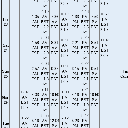
EST
−2.2
EST
EST
−2.5
EST
2.3 kt
2.1 kt
kt
kt
4:19
4:43
10:03
10:23
1:05
AM
7:36
1:33
PM
7:59
Fri
AM
PM
AM
EST
AM
PM
EST
PM
23
EST
EST
EST
−2.2
EST
EST
−2.5
EST
2.1 kt
2.1 kt
kt
kt
5:08
5:29
10:56
11:18
1:58
AM
8:31
2:21
PM
8:51
Sat
AM
PM
AM
EST
AM
PM
EST
PM
24
EST
EST
EST
−2.0
EST
EST
−2.3
EST
1.9 kt
2.0 kt
kt
kt
6:03
6:22
11:56
2:57
AM
9:37
3:15
PM
9:51
Sun
AM
Fir
AM
EST
AM
PM
EST
PM
25
EST
Quar
EST
−1.8
EST
EST
−2.1
EST
1.6 kt
kt
kt
7:11
7:24
12:18
1:00
4:03
AM
10:50
4:16
PM
10:59
Mon
AM
PM
AM
EST
AM
PM
EST
PM
26
EST
EST
EST
−1.6
EST
EST
−1.9
EST
1.9 kt
1.4 kt
kt
kt
8:55
8:42
1:22
2:12
5:16
AM
12:04
5:23
PM
Tue
AM
PM
AM
EST
PM
PM
EST