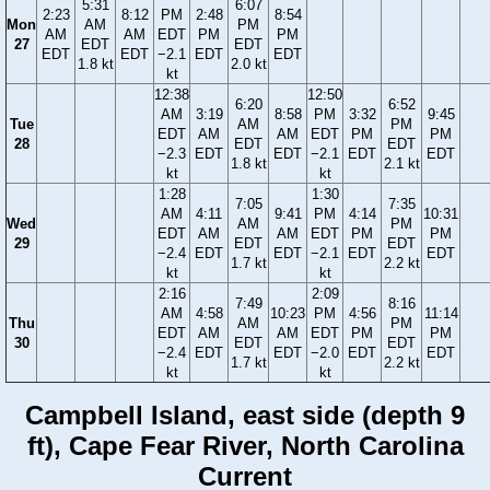
5:31
6:07
2:23
8:12
PM
2:48
8:54
Mon
AM
PM
AM
AM
EDT
PM
PM
27
EDT
EDT
EDT
EDT
−2.1
EDT
EDT
1.8 kt
2.0 kt
kt
12:38
12:50
6:20
6:52
AM
3:19
8:58
PM
3:32
9:45
Tue
AM
PM
EDT
AM
AM
EDT
PM
PM
28
EDT
EDT
−2.3
EDT
EDT
−2.1
EDT
EDT
1.8 kt
2.1 kt
kt
kt
1:28
1:30
7:05
7:35
AM
4:11
9:41
PM
4:14
10:31
Wed
AM
PM
EDT
AM
AM
EDT
PM
PM
29
EDT
EDT
−2.4
EDT
EDT
−2.1
EDT
EDT
1.7 kt
2.2 kt
kt
kt
2:16
2:09
7:49
8:16
AM
4:58
10:23
PM
4:56
11:14
Thu
AM
PM
EDT
AM
AM
EDT
PM
PM
30
EDT
EDT
−2.4
EDT
EDT
−2.0
EDT
EDT
1.7 kt
2.2 kt
kt
kt
Campbell Island, east side (depth 9
ft), Cape Fear River, North Carolina
Current