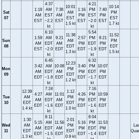
4:37
4:21
10:01
10:14
1:18
AM
7:38
1:16
PM
7:40
Sat
AM
PM
AM
EST
AM
PM
EST
PM
07
EST
EST
EST
−2.2
EST
EST
−2.0
EST
1.5 kt
1.7 kt
kt
kt
6:10
5:54
11:38
11:52
1:59
AM
9:21
2:57
PM
9:21
Sun
AM
PM
AM
EDT
AM
PM
EDT
PM
08
EDT
EDT
EST
−2.0
EDT
EDT
−1.9
EDT
1.3 kt
1.5 kt
kt
kt
6:45
6:32
12:23
3:42
AM
10:08
3:40
PM
10:07
Mon
PM
AM
EDT
AM
PM
EDT
PM
09
EDT
EDT
−1.8
EDT
EDT
−1.7
EDT
1.2 kt
kt
kt
7:24
7:16
12:39
1:12
4:27
AM
11:01
4:26
PM
10:59
Tue
AM
PM
AM
EDT
AM
PM
EDT
PM
10
EDT
EDT
EDT
−1.6
EDT
EDT
−1.6
EDT
1.4 kt
1.0 kt
kt
kt
8:11
8:04
1:30
2:01
5:15
AM
11:56
5:16
PM
11:53
Wed
AM
PM
La
AM
EDT
AM
PM
EDT
PM
11
EDT
EDT
Quar
EDT
−1.5
EDT
EDT
−1.4
EDT
1.3 kt
0.9 kt