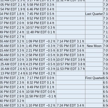
:22 AM EDT 2.3 ft
5:17 PM EDT 0.1 ft
11:52 PM EDT 3.0 ft
7:
:05 PM EDT 2.1 ft
5:58 PM EDT 0.3 ft
7:
:54 PM EDT 1.9 ft
6:46 PM EDT 0.4 ft
7:
54 PM EDT 1.8 ft
7:45 PM EDT 0.5 ft
Last Quarter
7:
02 PM EDT 1.8 ft
8:52 PM EDT 0.5 ft
7:
07 PM EDT 2.0 ft
9:58 PM EDT 0.4 ft
7:
02 PM EDT 2.2 ft
10:57 PM EDT 0.3 ft
7:
49 PM EDT 2.4 ft
11:48 PM EDT 0.1 ft
7:
32 PM EDT 2.7 ft
7:
55 AM EDT 3.2 ft
1:09 PM EDT −0.2 ft
7:14 PM EDT 3.1 ft
7:
35 AM EDT 3.3 ft
1:45 PM EDT −0.3 ft
7:55 PM EDT 3.4 ft
New Moon
7:
15 AM EDT 3.3 ft
2:21 PM EDT −0.5 ft
8:37 PM EDT 3.6 ft
7:
56 AM EDT 3.2 ft
2:58 PM EDT −0.5 ft
9:20 PM EDT 3.8 ft
7:
40 AM EDT 3.0 ft
3:39 PM EDT −0.5 ft
10:07 PM EDT 3.9 ft
7:
:25 AM EDT 2.8 ft
4:23 PM EDT −0.5 ft
10:57 PM EDT 3.8 ft
7:
:16 AM EDT 2.6 ft
5:13 PM EDT −0.3 ft
11:53 PM EDT 3.7 ft
7:
:13 PM EDT 2.4 ft
6:10 PM EDT −0.2 ft
6:
20 PM EDT 2.3 ft
7:17 PM EDT 0.0 ft
First Quarter
6:
35 PM EDT 2.3 ft
8:32 PM EDT 0.1 ft
6:
50 PM EDT 2.4 ft
9:49 PM EDT 0.1 ft
6:
56 PM EDT 2.6 ft
10:58 PM EDT 0.0 ft
6:
52 PM EDT 2.9 ft
11:58 PM EDT −0.1 ft
6:
40 PM EDT 3.2 ft
6:
01 AM EDT 3.2 ft
1:10 PM EDT −0.2 ft
7:24 PM EDT 3.4 ft
6: