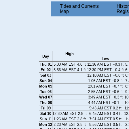
Tides and Currents
Histor
Map
Regis
High
Day
Low
Thu 01
5:00 AM EST 4.0 ft
11:36 AM EST −0.3 ft
5:
Fri 02
5:56 AM EST 4.1 ft
12:30 PM EST −0.4 ft
6:
Sat 03
12:10 AM EST −0.8 ft
6:
Sun 04
1:06 AM EST −0.8 ft
7:
Mon 05
2:01 AM EST −0.7 ft
8:
Tue 06
2:55 AM EST −0.6 ft
9:
Wed 07
3:49 AM EST −0.3 ft
10
Thu 08
4:44 AM EST −0.1 ft
10
Fri 09
5:43 AM EST 0.2 ft
11
Sat 10
12:30 AM EST 2.8 ft
6:45 AM EST 0.4 ft
12
Sun 11
1:26 AM EST 2.8 ft
7:51 AM EST 0.5 ft
1:
Mon 12
2:23 AM EST 2.8 ft
8:56 AM EST 0.5 ft
2: