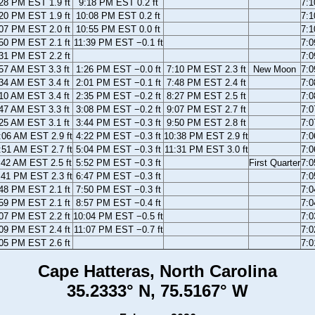
28 PM EST 1.9 ft
9:18 PM EST 0.2 ft
7:
20 PM EST 1.9 ft
10:08 PM EST 0.2 ft
7:
07 PM EST 2.0 ft
10:55 PM EST 0.0 ft
7:
50 PM EST 2.1 ft
11:39 PM EST −0.1 ft
7:
31 PM EST 2.2 ft
7:
57 AM EST 3.3 ft
1:26 PM EST −0.0 ft
7:10 PM EST 2.3 ft
New Moon
7:
34 AM EST 3.4 ft
2:01 PM EST −0.1 ft
7:48 PM EST 2.4 ft
7:
10 AM EST 3.4 ft
2:35 PM EST −0.2 ft
8:27 PM EST 2.5 ft
7:
47 AM EST 3.3 ft
3:08 PM EST −0.2 ft
9:07 PM EST 2.7 ft
7:
25 AM EST 3.1 ft
3:44 PM EST −0.3 ft
9:50 PM EST 2.8 ft
7:
:06 AM EST 2.9 ft
4:22 PM EST −0.3 ft
10:38 PM EST 2.9 ft
7:
:51 AM EST 2.7 ft
5:04 PM EST −0.3 ft
11:31 PM EST 3.0 ft
7:
:42 AM EST 2.5 ft
5:52 PM EST −0.3 ft
First Quarter
7:
:41 PM EST 2.3 ft
6:47 PM EST −0.3 ft
7:
48 PM EST 2.1 ft
7:50 PM EST −0.3 ft
7:
59 PM EST 2.1 ft
8:57 PM EST −0.4 ft
7:
07 PM EST 2.2 ft
10:04 PM EST −0.5 ft
7:
09 PM EST 2.4 ft
11:07 PM EST −0.7 ft
7:
05 PM EST 2.6 ft
7:
Cape Hatteras, North Carolina
35.2333° N, 75.5167° W