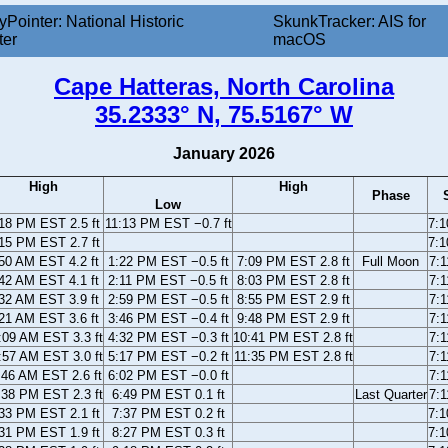
yPointer: National Historic
SkunkTracker: AIS for
ter
macOS
Cape Hatteras, North Carolina
35.2333° N, 75.5167° W
January 2026
High
High
Phase
Low
18 PM EST 2.5 ft
11:13 PM EST −0.7 ft
7:
15 PM EST 2.7 ft
7:
50 AM EST 4.2 ft
1:22 PM EST −0.5 ft
7:09 PM EST 2.8 ft
Full Moon
7:
42 AM EST 4.1 ft
2:11 PM EST −0.5 ft
8:03 PM EST 2.8 ft
7:
32 AM EST 3.9 ft
2:59 PM EST −0.5 ft
8:55 PM EST 2.9 ft
7:
21 AM EST 3.6 ft
3:46 PM EST −0.4 ft
9:48 PM EST 2.9 ft
7:
:09 AM EST 3.3 ft
4:32 PM EST −0.3 ft
10:41 PM EST 2.8 ft
7:
:57 AM EST 3.0 ft
5:17 PM EST −0.2 ft
11:35 PM EST 2.8 ft
7:
:46 AM EST 2.6 ft
6:02 PM EST −0.0 ft
7:
:38 PM EST 2.3 ft
6:49 PM EST 0.1 ft
Last Quarter
7:
33 PM EST 2.1 ft
7:37 PM EST 0.2 ft
7:
31 PM EST 1.9 ft
8:27 PM EST 0.3 ft
7: