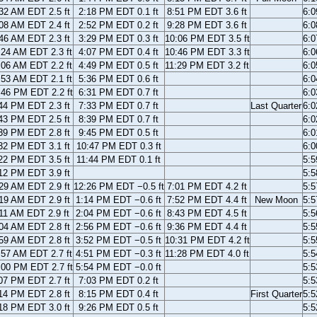
32 AM EDT 2.5 ft
2:18 PM EDT 0.1 ft
8:51 PM EDT 3.6 ft
6:
08 AM EDT 2.4 ft
2:52 PM EDT 0.2 ft
9:28 PM EDT 3.6 ft
6:
46 AM EDT 2.3 ft
3:29 PM EDT 0.3 ft
10:06 PM EDT 3.5 ft
6:
:24 AM EDT 2.3 ft
4:07 PM EDT 0.4 ft
10:46 PM EDT 3.3 ft
6:
:06 AM EDT 2.2 ft
4:49 PM EDT 0.5 ft
11:29 PM EDT 3.2 ft
6:
:53 AM EDT 2.1 ft
5:36 PM EDT 0.6 ft
6:
:46 PM EDT 2.2 ft
6:31 PM EDT 0.7 ft
6:
44 PM EDT 2.3 ft
7:33 PM EDT 0.7 ft
Last Quarter
6:
43 PM EDT 2.5 ft
8:39 PM EDT 0.7 ft
6:
39 PM EDT 2.8 ft
9:45 PM EDT 0.5 ft
6:
32 PM EDT 3.1 ft
10:47 PM EDT 0.3 ft
6:
22 PM EDT 3.5 ft
11:44 PM EDT 0.1 ft
5:
12 PM EDT 3.9 ft
5:
29 AM EDT 2.9 ft
12:26 PM EDT −0.5 ft
7:01 PM EDT 4.2 ft
5:
19 AM EDT 2.9 ft
1:14 PM EDT −0.6 ft
7:52 PM EDT 4.4 ft
New Moon
5:
11 AM EDT 2.9 ft
2:04 PM EDT −0.6 ft
8:43 PM EDT 4.5 ft
5:
04 AM EDT 2.8 ft
2:56 PM EDT −0.6 ft
9:36 PM EDT 4.4 ft
5:
59 AM EDT 2.8 ft
3:52 PM EDT −0.5 ft
10:31 PM EDT 4.2 ft
5:
:57 AM EDT 2.7 ft
4:51 PM EDT −0.3 ft
11:28 PM EDT 4.0 ft
5:
:00 PM EDT 2.7 ft
5:54 PM EDT −0.0 ft
5:
07 PM EDT 2.7 ft
7:03 PM EDT 0.2 ft
5:
14 PM EDT 2.8 ft
8:15 PM EDT 0.4 ft
First Quarter
5:
18 PM EDT 3.0 ft
9:26 PM EDT 0.5 ft
5: