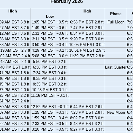
February 2026
High
High
Phase
Low
39 AM EST 3.8 ft
1:05 PM EST −0.5 ft
6:58 PM EST 2.8 ft
Full Moon
7:
27 AM EST 3.7 ft
1:49 PM EST −0.6 ft
7:47 PM EST 2.9 ft
7:
12 AM EST 3.6 ft
2:31 PM EST −0.6 ft
8:34 PM EST 3.0 ft
6:
56 AM EST 3.3 ft
3:11 PM EST −0.5 ft
9:20 PM EST 3.0 ft
6:
38 AM EST 3.0 ft
3:50 PM EST −0.4 ft
10:05 PM EST 3.0 ft
6:
:19 AM EST 2.7 ft
4:29 PM EST −0.2 ft
10:51 PM EST 2.9 ft
6:
:02 AM EST 2.4 ft
5:08 PM EST −0.0 ft
11:39 PM EST 2.8 ft
6:
:48 AM EST 2.1 ft
5:50 PM EST 0.2 ft
6:
:40 PM EST 1.9 ft
6:38 PM EST 0.3 ft
Last Quarter
6:
41 PM EST 1.8 ft
7:34 PM EST 0.4 ft
6:
46 PM EST 1.8 ft
8:35 PM EST 0.3 ft
6:
45 PM EST 1.8 ft
9:35 PM EST 0.2 ft
6:
37 PM EST 2.0 ft
10:28 PM EST 0.1 ft
6:
23 PM EST 2.2 ft
11:16 PM EST −0.1 ft
6:
04 PM EST 2.4 ft
6:
30 AM EST 3.3 ft
12:52 PM EST −0.1 ft
6:44 PM EST 2.6 ft
6:
07 AM EST 3.3 ft
1:25 PM EST −0.3 ft
7:23 PM EST 2.8 ft
New Moon
6:
44 AM EST 3.3 ft
1:59 PM EST −0.4 ft
8:02 PM EST 3.0 ft
6:
22 AM EST 3.2 ft
2:33 PM EST −0.5 ft
8:43 PM EST 3.2 ft
6:
01 AM EST 3.1 ft
3:10 PM EST −0.5 ft
9:27 PM EST 3.3 ft
6: