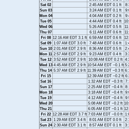
Sat 02
2:45 AM EDT 0.1 ft
8:
Sun 03
3:24 AM EDT 0.1 ft
9:
Mon 04
4:04 AM EDT 0.2 ft
9:
Tue 05
4:44 AM EDT 0.4 ft
10
Wed 06
5:26 AM EDT 0.5 ft
11
Thu 07
6:11 AM EDT 0.6 ft
11
Fri 08
12:16 AM EDT 3.1 ft
6:59 AM EDT 0.6 ft
12
Sat 09
1:07 AM EDT 3.0 ft
7:48 AM EDT 0.6 ft
1:
Sun 10
2:01 AM EDT 2.9 ft
8:36 AM EDT 0.5 ft
2:
Mon 11
2:57 AM EDT 2.9 ft
9:23 AM EDT 0.4 ft
3:
Tue 12
3:52 AM EDT 2.9 ft
10:08 AM EDT 0.2 ft
4:
Wed 13
4:45 AM EDT 2.9 ft
10:54 AM EDT −0.1 ft
5:
Thu 14
5:37 AM EDT 2.9 ft
11:39 AM EDT −0.3 ft
6:
Fri 15
12:39 AM EDT −0.2 ft
6:
Sat 16
1:32 AM EDT −0.3 ft
7:
Sun 17
2:25 AM EDT −0.4 ft
8:
Mon 18
3:18 AM EDT −0.4 ft
9:
Tue 19
4:12 AM EDT −0.4 ft
9:
Wed 20
5:08 AM EDT −0.2 ft
10
Thu 21
6:05 AM EDT −0.1 ft
12
Fri 22
12:28 AM EDT 3.7 ft
7:03 AM EDT −0.0 ft
1:
Sat 23
1:29 AM EDT 3.4 ft
8:01 AM EDT 0.0 ft
2:
Sun 24
2:30 AM EDT 3.1 ft
8:57 AM EDT 0.1 ft
3: