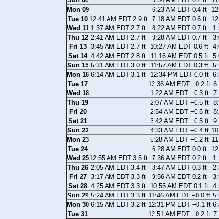
Sun 08
5:34 AM EDT 0.2 ft
11
Mon 09
6:23 AM EDT 0.4 ft
12
Tue 10
12:41 AM EDT 2.9 ft
7:18 AM EDT 0.6 ft
12
Wed 11
1:37 AM EDT 2.7 ft
8:22 AM EDT 0.7 ft
1:
Thu 12
2:41 AM EDT 2.7 ft
9:28 AM EDT 0.7 ft
3:
Fri 13
3:45 AM EDT 2.7 ft
10:27 AM EDT 0.6 ft
4:
Sat 14
4:42 AM EDT 2.8 ft
11:16 AM EDT 0.5 ft
5:
Sun 15
5:31 AM EDT 3.0 ft
11:57 AM EDT 0.3 ft
5:
Mon 16
6:14 AM EDT 3.1 ft
12:34 PM EDT 0.0 ft
6:
Tue 17
12:36 AM EDT −0.2 ft
6:
Wed 18
1:22 AM EDT −0.3 ft
7:
Thu 19
2:07 AM EDT −0.5 ft
8:
Fri 20
2:54 AM EDT −0.5 ft
8:
Sat 21
3:42 AM EDT −0.5 ft
9:
Sun 22
4:33 AM EDT −0.4 ft
10
Mon 23
5:28 AM EDT −0.2 ft
11
Tue 24
6:28 AM EDT 0.0 ft
12
Wed 25
12:55 AM EDT 3.5 ft
7:36 AM EDT 0.2 ft
1:
Thu 26
2:05 AM EDT 3.4 ft
8:47 AM EDT 0.3 ft
2:
Fri 27
3:17 AM EDT 3.3 ft
9:56 AM EDT 0.2 ft
3:
Sat 28
4:25 AM EDT 3.3 ft
10:55 AM EDT 0.1 ft
4:
Sun 29
5:24 AM EDT 3.3 ft
11:46 AM EDT −0.0 ft
5:
Mon 30
6:15 AM EDT 3.2 ft
12:31 PM EDT −0.1 ft
6:
Tue 31
12:51 AM EDT −0.2 ft
7: