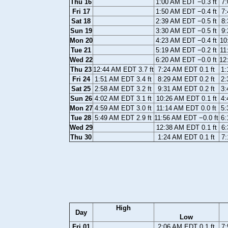
Thu 16
1:00 AM EDT −0.3 ft
7:
Fri 17
1:50 AM EDT −0.4 ft
7:
Sat 18
2:39 AM EDT −0.5 ft
8:
Sun 19
3:30 AM EDT −0.5 ft
9:
Mon 20
4:23 AM EDT −0.4 ft
10
Tue 21
5:19 AM EDT −0.2 ft
11
Wed 22
6:20 AM EDT −0.0 ft
12
Thu 23
12:44 AM EDT 3.7 ft
7:24 AM EDT 0.1 ft
1:
Fri 24
1:51 AM EDT 3.4 ft
8:29 AM EDT 0.2 ft
2:
Sat 25
2:58 AM EDT 3.2 ft
9:31 AM EDT 0.2 ft
3:
Sun 26
4:02 AM EDT 3.1 ft
10:26 AM EDT 0.1 ft
4:
Mon 27
4:59 AM EDT 3.0 ft
11:14 AM EDT 0.0 ft
5:
Tue 28
5:49 AM EDT 2.9 ft
11:56 AM EDT −0.0 ft
6:
Wed 29
12:38 AM EDT 0.1 ft
6:
Thu 30
1:24 AM EDT 0.1 ft
7:
High
Day
Low
Fri 01
2:06 AM EDT 0.1 ft
7: