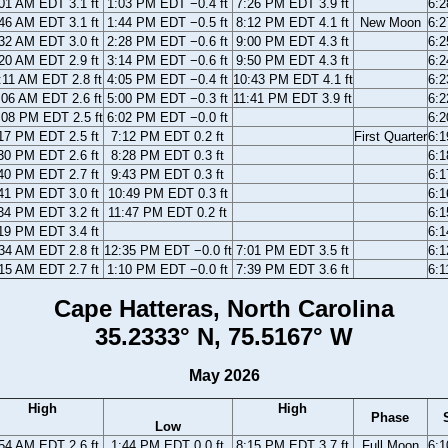
01 AM EDT 3.1 ft
1:03 PM EDT −0.4 ft
7:26 PM EDT 3.9 ft
6:
46 AM EDT 3.1 ft
1:44 PM EDT −0.5 ft
8:12 PM EDT 4.1 ft
New Moon
6:
32 AM EDT 3.0 ft
2:28 PM EDT −0.6 ft
9:00 PM EDT 4.3 ft
6:
20 AM EDT 2.9 ft
3:14 PM EDT −0.6 ft
9:50 PM EDT 4.3 ft
6:
:11 AM EDT 2.8 ft
4:05 PM EDT −0.4 ft
10:43 PM EDT 4.1 ft
6:
:06 AM EDT 2.6 ft
5:00 PM EDT −0.3 ft
11:41 PM EDT 3.9 ft
6:
:08 PM EDT 2.5 ft
6:02 PM EDT −0.0 ft
6:
17 PM EDT 2.5 ft
7:12 PM EDT 0.2 ft
First Quarter
6:
30 PM EDT 2.6 ft
8:28 PM EDT 0.3 ft
6:
40 PM EDT 2.7 ft
9:43 PM EDT 0.3 ft
6:
41 PM EDT 3.0 ft
10:49 PM EDT 0.3 ft
6:
34 PM EDT 3.2 ft
11:47 PM EDT 0.2 ft
6:
19 PM EDT 3.4 ft
6:
34 AM EDT 2.8 ft
12:35 PM EDT −0.0 ft
7:01 PM EDT 3.5 ft
6:
15 AM EDT 2.7 ft
1:10 PM EDT −0.0 ft
7:39 PM EDT 3.6 ft
6:
Cape Hatteras, North Carolina
35.2333° N, 75.5167° W
May 2026
High
High
Phase
Low
54 AM EDT 2.6 ft
1:44 PM EDT 0.0 ft
8:15 PM EDT 3.7 ft
Full Moon
6: