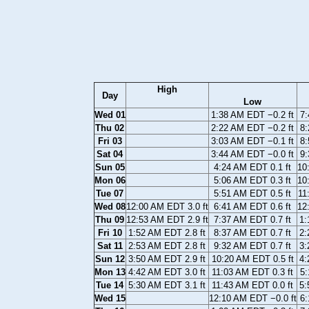
High
Day
Low
Wed 01
1:38 AM EDT −0.2 ft
7:
Thu 02
2:22 AM EDT −0.2 ft
8:
Fri 03
3:03 AM EDT −0.1 ft
8:
Sat 04
3:44 AM EDT −0.0 ft
9:
Sun 05
4:24 AM EDT 0.1 ft
10
Mon 06
5:06 AM EDT 0.3 ft
10
Tue 07
5:51 AM EDT 0.5 ft
11
Wed 08
12:00 AM EDT 3.0 ft
6:41 AM EDT 0.6 ft
12
Thu 09
12:53 AM EDT 2.9 ft
7:37 AM EDT 0.7 ft
1:
Fri 10
1:52 AM EDT 2.8 ft
8:37 AM EDT 0.7 ft
2:
Sat 11
2:53 AM EDT 2.8 ft
9:32 AM EDT 0.7 ft
3:
Sun 12
3:50 AM EDT 2.9 ft
10:20 AM EDT 0.5 ft
4:
Mon 13
4:42 AM EDT 3.0 ft
11:03 AM EDT 0.3 ft
5:
Tue 14
5:30 AM EDT 3.1 ft
11:43 AM EDT 0.0 ft
5:
Wed 15
12:10 AM EDT −0.0 ft
6: