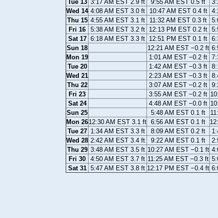
Tue 13
3:17 AM EST 2.9 ft
9:55 AM EST 0.5 ft
3:
Wed 14
4:08 AM EST 3.0 ft
10:47 AM EST 0.4 ft
4:
Thu 15
4:55 AM EST 3.1 ft
11:32 AM EST 0.3 ft
5:
Fri 16
5:38 AM EST 3.2 ft
12:13 PM EST 0.2 ft
5:
Sat 17
6:18 AM EST 3.3 ft
12:51 PM EST 0.1 ft
6:
Sun 18
12:21 AM EST −0.2 ft
6:
Mon 19
1:01 AM EST −0.2 ft
7:
Tue 20
1:42 AM EST −0.3 ft
8:
Wed 21
2:23 AM EST −0.3 ft
8:
Thu 22
3:07 AM EST −0.2 ft
9:
Fri 23
3:55 AM EST −0.2 ft
10
Sat 24
4:48 AM EST −0.0 ft
10
Sun 25
5:48 AM EST 0.1 ft
11
Mon 26
12:30 AM EST 3.1 ft
6:56 AM EST 0.1 ft
12
Tue 27
1:34 AM EST 3.3 ft
8:09 AM EST 0.2 ft
1:
Wed 28
2:42 AM EST 3.4 ft
9:22 AM EST 0.1 ft
2:
Thu 29
3:48 AM EST 3.5 ft
10:27 AM EST −0.1 ft
4:
Fri 30
4:50 AM EST 3.7 ft
11:25 AM EST −0.3 ft
5:
Sat 31
5:47 AM EST 3.8 ft
12:17 PM EST −0.4 ft
6: