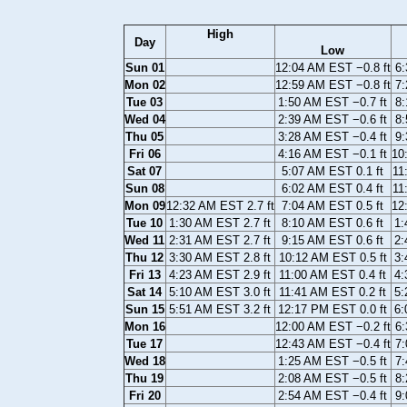
High
Day
Low
Sun 01
12:04 AM EST −0.8 ft
6:
Mon 02
12:59 AM EST −0.8 ft
7:
Tue 03
1:50 AM EST −0.7 ft
8:
Wed 04
2:39 AM EST −0.6 ft
8:
Thu 05
3:28 AM EST −0.4 ft
9:
Fri 06
4:16 AM EST −0.1 ft
10
Sat 07
5:07 AM EST 0.1 ft
11
Sun 08
6:02 AM EST 0.4 ft
11
Mon 09
12:32 AM EST 2.7 ft
7:04 AM EST 0.5 ft
12
Tue 10
1:30 AM EST 2.7 ft
8:10 AM EST 0.6 ft
1:
Wed 11
2:31 AM EST 2.7 ft
9:15 AM EST 0.6 ft
2:
Thu 12
3:30 AM EST 2.8 ft
10:12 AM EST 0.5 ft
3:
Fri 13
4:23 AM EST 2.9 ft
11:00 AM EST 0.4 ft
4:
Sat 14
5:10 AM EST 3.0 ft
11:41 AM EST 0.2 ft
5:
Sun 15
5:51 AM EST 3.2 ft
12:17 PM EST 0.0 ft
6:
Mon 16
12:00 AM EST −0.2 ft
6:
Tue 17
12:43 AM EST −0.4 ft
7:
Wed 18
1:25 AM EST −0.5 ft
7:
Thu 19
2:08 AM EST −0.5 ft
8:
Fri 20
2:54 AM EST −0.4 ft
9: