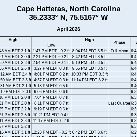
Cape Hatteras, North Carolina
35.2333° N, 75.5167° W
April 2026
High
High
Phase
Low
43 AM EDT 3.1 ft
1:47 PM EDT −0.2 ft
8:04 PM EDT 3.5 ft
Full Moon
6:
21 AM EDT 3.0 ft
2:21 PM EDT −0.2 ft
8:42 PM EDT 3.5 ft
6:
59 AM EDT 2.8 ft
2:54 PM EDT −0.1 ft
9:19 PM EDT 3.5 ft
6:
35 AM EDT 2.6 ft
3:27 PM EDT 0.0 ft
9:55 PM EDT 3.5 ft
6:
:12 AM EDT 2.4 ft
4:01 PM EDT 0.2 ft
10:33 PM EDT 3.3 ft
6:
:50 AM EDT 2.3 ft
4:37 PM EDT 0.3 ft
11:14 PM EDT 3.2 ft
6:
:31 AM EDT 2.1 ft
5:18 PM EDT 0.5 ft
6:
:19 PM EDT 2.0 ft
6:06 PM EDT 0.6 ft
6:
16 PM EDT 2.0 ft
7:04 PM EDT 0.7 ft
6:
21 PM EDT 2.0 ft
8:11 PM EDT 0.7 ft
Last Quarter
6:
25 PM EDT 2.2 ft
9:19 PM EDT 0.6 ft
6:
21 PM EDT 2.5 ft
10:21 PM EDT 0.4 ft
6:
11 PM EDT 2.8 ft
11:17 PM EDT 0.2 ft
6:
57 PM EDT 3.2 ft
6:
16 AM EDT 3.1 ft
12:23 PM EDT −0.2 ft
6:42 PM EDT 3.6 ft
6: