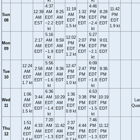
kt
kt
4:37
4:46
11:19
11:42
12:39
AM
8:25
1:32
PM
8:28
Sun
AM
PM
AM
EDT
AM
PM
EDT
PM
08
EDT
EDT
EST
−2.2
EDT
EDT
−2.4
EDT
1.5 kt
1.9 kt
kt
kt
5:16
5:27
12:02
2:17
AM
8:59
2:07
PM
9:01
Mon
PM
AM
EDT
AM
PM
EDT
PM
09
EDT
EDT
−1.9
EDT
EDT
−2.1
EDT
1.2 kt
kt
kt
5:56
6:09
12:24
12:47
2:58
AM
9:36
2:47
PM
9:36
Tue
AM
PM
AM
EDT
AM
PM
EDT
PM
10
EDT
EDT
EDT
−1.6
EDT
EDT
−1.8
EDT
1.7 kt
1.0 kt
kt
kt
6:36
6:53
1:06
1:36
3:44
AM
10:29
3:38
PM
10:19
Wed
AM
PM
La
AM
EDT
AM
PM
EDT
PM
11
EDT
EDT
Quar
EDT
−1.4
EDT
EDT
−1.5
EDT
1.5 kt
0.8 kt
kt
kt
7:20
7:46
1:51
2:37
4:33
AM
11:42
4:44
PM
11:12
Thu
AM
PM
AM
EDT
AM
PM
EDT
PM
12
EDT
EDT
EDT
−1.3
EDT
EDT
−1.3
EDT
1.4 kt
0.7 kt