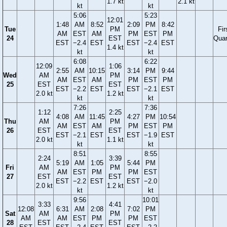
1.7 kt
2.1 kt
kt
kt
5:06
5:23
12:01
1:48
AM
8:52
2:09
PM
8:42
Tue
PM
Fir
AM
EST
AM
PM
EST
PM
24
EST
Quar
EST
−2.4
EST
EST
−2.4
EST
1.4 kt
kt
kt
6:08
6:22
12:09
1:06
2:55
AM
10:15
3:14
PM
9:44
Wed
AM
PM
AM
EST
AM
PM
EST
PM
25
EST
EST
EST
−2.2
EST
EST
−2.1
EST
2.0 kt
1.2 kt
kt
kt
7:26
7:36
1:12
2:25
4:08
AM
11:45
4:27
PM
10:54
Thu
AM
PM
AM
EST
AM
PM
EST
PM
26
EST
EST
EST
−2.1
EST
EST
−1.9
EST
2.0 kt
1.1 kt
kt
kt
8:51
8:55
2:24
3:39
5:19
AM
1:05
5:44
PM
Fri
AM
PM
AM
EST
PM
PM
EST
27
EST
EST
EST
−2.2
EST
EST
−2.0
2.0 kt
1.2 kt
kt
kt
9:56
10:01
3:33
4:41
12:08
6:31
AM
2:08
7:02
PM
Sat
AM
PM
AM
AM
EST
PM
PM
EST
28
EST
EST