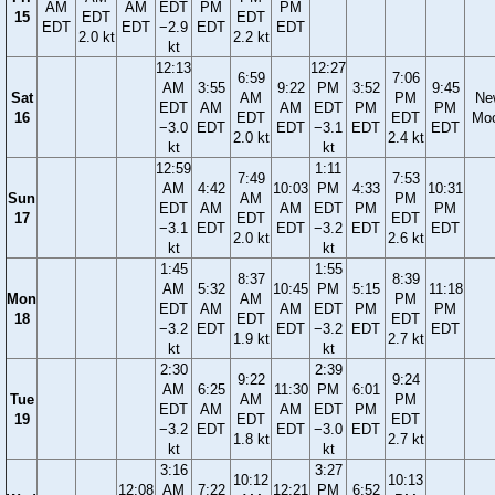
AM
AM
EDT
PM
PM
15
EDT
EDT
EDT
EDT
−2.9
EDT
EDT
2.0 kt
2.2 kt
kt
12:13
12:27
6:59
7:06
AM
3:55
9:22
PM
3:52
9:45
Sat
AM
PM
Ne
EDT
AM
AM
EDT
PM
PM
16
EDT
EDT
Mo
−3.0
EDT
EDT
−3.1
EDT
EDT
2.0 kt
2.4 kt
kt
kt
12:59
1:11
7:49
7:53
AM
4:42
10:03
PM
4:33
10:31
Sun
AM
PM
EDT
AM
AM
EDT
PM
PM
17
EDT
EDT
−3.1
EDT
EDT
−3.2
EDT
EDT
2.0 kt
2.6 kt
kt
kt
1:45
1:55
8:37
8:39
AM
5:32
10:45
PM
5:15
11:18
Mon
AM
PM
EDT
AM
AM
EDT
PM
PM
18
EDT
EDT
−3.2
EDT
EDT
−3.2
EDT
EDT
1.9 kt
2.7 kt
kt
kt
2:30
2:39
9:22
9:24
AM
6:25
11:30
PM
6:01
Tue
AM
PM
EDT
AM
AM
EDT
PM
19
EDT
EDT
−3.2
EDT
EDT
−3.0
EDT
1.8 kt
2.7 kt
kt
kt
3:16
3:27
10:12
10:13
12:08
AM
7:22
12:21
PM
6:52