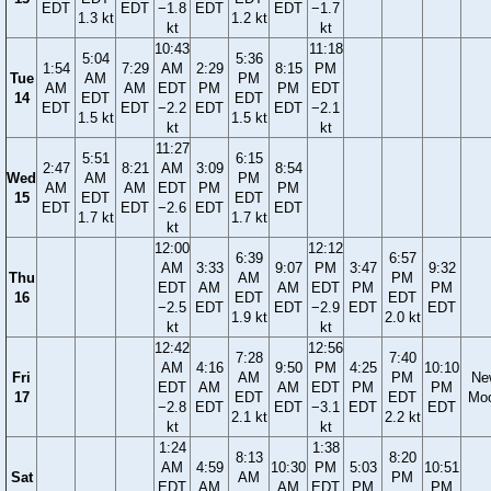
EDT
EDT
−1.8
EDT
EDT
−1.7
1.3 kt
1.2 kt
kt
kt
10:43
11:18
5:04
5:36
1:54
7:29
AM
2:29
8:15
PM
Tue
AM
PM
AM
AM
EDT
PM
PM
EDT
14
EDT
EDT
EDT
EDT
−2.2
EDT
EDT
−2.1
1.5 kt
1.5 kt
kt
kt
11:27
5:51
6:15
2:47
8:21
AM
3:09
8:54
Wed
AM
PM
AM
AM
EDT
PM
PM
15
EDT
EDT
EDT
EDT
−2.6
EDT
EDT
1.7 kt
1.7 kt
kt
12:00
12:12
6:39
6:57
AM
3:33
9:07
PM
3:47
9:32
Thu
AM
PM
EDT
AM
AM
EDT
PM
PM
16
EDT
EDT
−2.5
EDT
EDT
−2.9
EDT
EDT
1.9 kt
2.0 kt
kt
kt
12:42
12:56
7:28
7:40
AM
4:16
9:50
PM
4:25
10:10
Fri
AM
PM
Ne
EDT
AM
AM
EDT
PM
PM
17
EDT
EDT
Mo
−2.8
EDT
EDT
−3.1
EDT
EDT
2.1 kt
2.2 kt
kt
kt
1:24
1:38
8:13
8:20
AM
4:59
10:30
PM
5:03
10:51
Sat
AM
PM
EDT
AM
AM
EDT
PM
PM