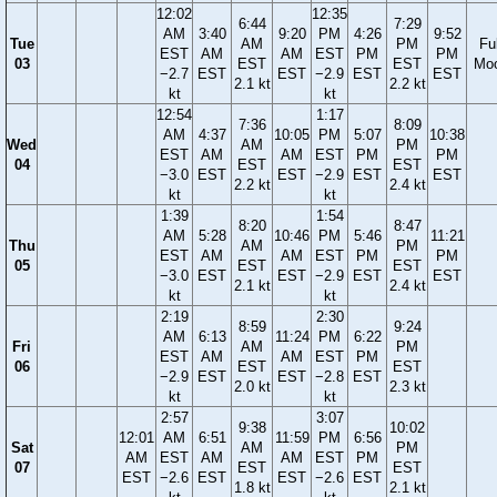
12:02
12:35
6:44
7:29
AM
3:40
9:20
PM
4:26
9:52
Tue
AM
PM
Ful
EST
AM
AM
EST
PM
PM
03
EST
EST
Mo
−2.7
EST
EST
−2.9
EST
EST
2.1 kt
2.2 kt
kt
kt
12:54
1:17
7:36
8:09
AM
4:37
10:05
PM
5:07
10:38
Wed
AM
PM
EST
AM
AM
EST
PM
PM
04
EST
EST
−3.0
EST
EST
−2.9
EST
EST
2.2 kt
2.4 kt
kt
kt
1:39
1:54
8:20
8:47
AM
5:28
10:46
PM
5:46
11:21
Thu
AM
PM
EST
AM
AM
EST
PM
PM
05
EST
EST
−3.0
EST
EST
−2.9
EST
EST
2.1 kt
2.4 kt
kt
kt
2:19
2:30
8:59
9:24
AM
6:13
11:24
PM
6:22
Fri
AM
PM
EST
AM
AM
EST
PM
06
EST
EST
−2.9
EST
EST
−2.8
EST
2.0 kt
2.3 kt
kt
kt
2:57
3:07
9:38
10:02
12:01
AM
6:51
11:59
PM
6:56
Sat
AM
PM
AM
EST
AM
AM
EST
PM
07
EST
EST
EST
−2.6
EST
EST
−2.6
EST
1.8 kt
2.1 kt