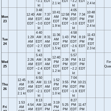
−3.1
EDT
EDT
−3.2
EDT
2.1 kt
2.4 kt
kt
kt
3:48
4:05
10:41
10:48
12:40
AM
7:37
12:58
PM
7:34
Mon
AM
PM
AM
EDT
AM
PM
EDT
PM
23
EDT
EDT
EDT
−3.0
EDT
EDT
−3.0
EDT
1.9 kt
2.4 kt
kt
kt
4:40
4:58
11:36
11:43
1:29
AM
8:31
1:43
PM
8:19
Tue
AM
PM
AM
EDT
AM
PM
EDT
PM
24
EDT
EDT
EDT
−2.7
EDT
EDT
−2.6
EDT
1.5 kt
2.3 kt
kt
kt
5:43
5:57
12:40
2:26
AM
9:38
2:38
PM
9:12
Wed
PM
Fir
AM
EDT
AM
PM
EDT
PM
25
EDT
Quar
EDT
−2.4
EDT
EDT
−2.2
EDT
1.2 kt
kt
kt
6:50
7:04
12:45
1:52
3:35
AM
11:13
3:55
PM
10:21
Thu
AM
PM
AM
EDT
AM
PM
EDT
PM
26
EDT
EDT
EDT
−2.1
EDT
EDT
−1.9
EDT
2.1 kt
1.0 kt
kt
kt
8:13
8:27
1:53
3:19
4:54
AM
12:46
5:25
PM
11:47
Fri
AM
PM
AM
EDT
PM
PM
EDT
PM