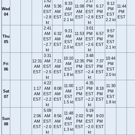
1:52
2:17
8:33
9:12
AM
5:36
11:08
PM
6:17
11:44
Wed
AM
PM
EST
AM
AM
EST
PM
PM
04
EST
EST
−2.8
EST
EST
−2.8
EST
EST
2.1 kt
2.2 kt
kt
kt
2:41
3:01
9:21
9:57
AM
6:32
11:53
PM
6:57
Thu
AM
PM
EST
AM
AM
EST
PM
05
EST
EST
−2.7
EST
EST
−2.6
EST
2.0 kt
2.1 kt
kt
kt
3:31
3:48
10:10
10:44
12:31
AM
7:21
12:35
PM
7:37
Fri
AM
PM
AM
EST
AM
PM
EST
PM
06
EST
EST
EST
−2.5
EST
EST
−2.4
EST
1.8 kt
2.0 kt
kt
kt
4:22
4:35
11:00
11:30
1:17
AM
8:08
1:17
PM
8:18
Sat
AM
PM
AM
EST
AM
PM
EST
PM
07
EST
EST
EST
−2.2
EST
EST
−2.2
EST
1.5 kt
1.8 kt
kt
kt
5:09
5:19
11:48
2:06
AM
8:56
2:02
PM
9:03
Sun
AM
AM
EST
AM
PM
EST
PM
08
EST
EST
−2.0
EST
EST
−2.0
EST
1.3 kt
kt
kt