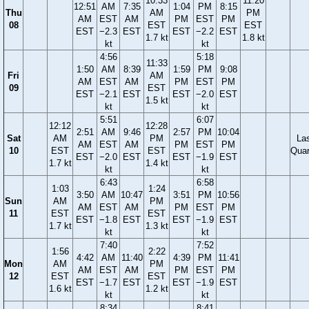
10:33
11:20
12:51
AM
7:35
1:04
PM
8:15
Thu
AM
PM
AM
EST
AM
PM
EST
PM
08
EST
EST
EST
−2.3
EST
EST
−2.2
EST
1.7 kt
1.8 kt
kt
kt
4:56
5:18
11:33
1:50
AM
8:39
1:59
PM
9:08
Fri
AM
AM
EST
AM
PM
EST
PM
09
EST
EST
−2.1
EST
EST
−2.0
EST
1.5 kt
kt
kt
5:51
6:07
12:12
12:28
2:51
AM
9:46
2:57
PM
10:04
Sat
AM
PM
La
AM
EST
AM
PM
EST
PM
10
EST
EST
Quar
EST
−2.0
EST
EST
−1.9
EST
1.7 kt
1.4 kt
kt
kt
6:43
6:58
1:03
1:24
3:50
AM
10:47
3:51
PM
10:56
Sun
AM
PM
AM
EST
AM
PM
EST
PM
11
EST
EST
EST
−1.8
EST
EST
−1.9
EST
1.7 kt
1.3 kt
kt
kt
7:40
7:52
1:56
2:22
4:42
AM
11:40
4:39
PM
11:41
Mon
AM
PM
AM
EST
AM
PM
EST
PM
12
EST
EST
EST
−1.7
EST
EST
−1.9
EST
1.6 kt
1.2 kt
kt
kt
8:34
8:41