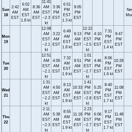
11:41
6:02
6:51
2:42
8:36
AM
3:36
9:05
Sun
AM
PM
Ne
AM
AM
EST
PM
PM
18
EST
EST
Mo
EST
EST
−2.3
EST
EST
1.8 kt
1.3 kt
kt
12:08
12:22
6:49
7:31
AM
3:22
9:13
PM
4:10
9:47
Mon
AM
PM
EST
AM
AM
EST
PM
PM
19
EST
EST
−2.1
EST
EST
−2.5
EST
EST
1.8 kt
1.4 kt
kt
kt
12:51
1:01
7:32
8:06
AM
4:05
9:51
PM
4:46
10:28
Tue
AM
PM
EST
AM
AM
EST
PM
PM
20
EST
EST
−2.1
EST
EST
−2.7
EST
EST
1.9 kt
1.6 kt
kt
kt
1:31
1:41
8:13
8:40
AM
4:50
10:33
PM
5:25
11:08
Wed
AM
PM
EST
AM
AM
EST
PM
PM
21
EST
EST
−2.2
EST
EST
−2.8
EST
EST
1.9 kt
1.7 kt
kt
kt
2:11
2:23
8:55
9:17
AM
5:38
11:18
PM
6:06
11:48
Thu
AM
PM
EST
AM
AM
EST
PM
PM
22
EST
EST
−2.3
EST
EST
−2.7
EST
EST
1.9 kt
1.7 kt
kt
kt