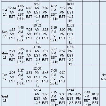
9:52
10:15
4:05
4:52
12:44
6:43
AM
2:02
7:19
PM
Sat
AM
PM
AM
AM
EST
PM
PM
EST
14
EST
EST
EST
EST
−1.8
EST
EST
−1.7
1.6 kt
1.1 kt
kt
kt
10:32
11:02
4:48
5:39
1:32
7:26
AM
2:38
8:09
PM
Sun
AM
PM
AM
AM
EST
PM
PM
EST
15
EST
EST
EST
EST
−2.1
EST
EST
−1.8
1.6 kt
1.2 kt
kt
kt
11:16
11:50
5:35
6:27
2:21
8:08
AM
3:11
8:52
PM
Mon
AM
PM
AM
AM
EST
PM
PM
EST
16
EST
EST
EST
EST
−2.3
EST
EST
−2.0
1.7 kt
1.4 kt
kt
kt
12:00
6:27
7:08
3:08
8:51
PM
3:46
9:30
Tue
AM
PM
Ne
AM
AM
EST
PM
PM
17
EST
EST
Mo
EST
EST
−2.6
EST
EST
1.8 kt
1.6 kt
kt
12:34
12:44
7:15
7:43
AM
3:53
9:33
PM
4:22
10:07
Wed
AM
PM
EST
AM
AM
EST
PM
PM
18
EST
EST
−2.3
EST
EST
−2.8
EST
EST
1.9 kt
1.8 kt