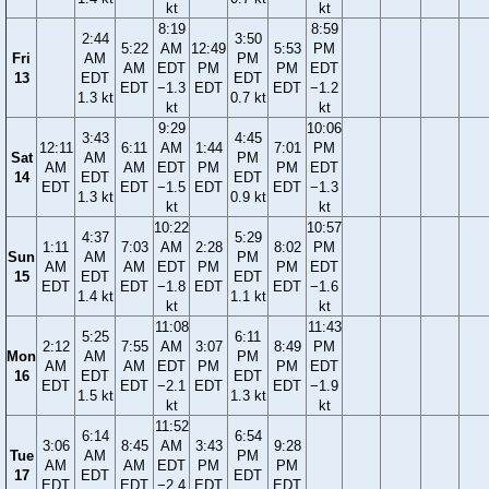
kt
kt
8:19
8:59
2:44
3:50
5:22
AM
12:49
5:53
PM
Fri
AM
PM
AM
EDT
PM
PM
EDT
13
EDT
EDT
EDT
−1.3
EDT
EDT
−1.2
1.3 kt
0.7 kt
kt
kt
9:29
10:06
3:43
4:45
12:11
6:11
AM
1:44
7:01
PM
Sat
AM
PM
AM
AM
EDT
PM
PM
EDT
14
EDT
EDT
EDT
EDT
−1.5
EDT
EDT
−1.3
1.3 kt
0.9 kt
kt
kt
10:22
10:57
4:37
5:29
1:11
7:03
AM
2:28
8:02
PM
Sun
AM
PM
AM
AM
EDT
PM
PM
EDT
15
EDT
EDT
EDT
EDT
−1.8
EDT
EDT
−1.6
1.4 kt
1.1 kt
kt
kt
11:08
11:43
5:25
6:11
2:12
7:55
AM
3:07
8:49
PM
Mon
AM
PM
AM
AM
EDT
PM
PM
EDT
16
EDT
EDT
EDT
EDT
−2.1
EDT
EDT
−1.9
1.5 kt
1.3 kt
kt
kt
11:52
6:14
6:54
3:06
8:45
AM
3:43
9:28
Tue
AM
PM
AM
AM
EDT
PM
PM
17
EDT
EDT
EDT
EDT
−2.4
EDT
EDT