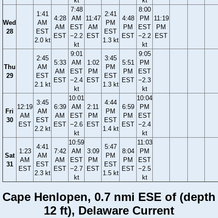
kt
kt
7:48
8:00
1:41
2:41
4:28
AM
11:47
4:48
PM
11:19
Wed
AM
PM
AM
EST
AM
PM
EST
PM
28
EST
EST
EST
−2.2
EST
EST
−2.2
EST
2.0 kt
1.3 kt
kt
kt
9:01
9:05
2:45
3:45
5:33
AM
1:02
5:51
PM
Thu
AM
PM
AM
EST
PM
PM
EST
29
EST
EST
EST
−2.4
EST
EST
−2.3
2.1 kt
1.3 kt
kt
kt
10:01
10:04
3:45
4:44
12:19
6:39
AM
2:11
6:59
PM
Fri
AM
PM
AM
AM
EST
PM
PM
EST
30
EST
EST
EST
EST
−2.6
EST
EST
−2.4
2.2 kt
1.4 kt
kt
kt
10:59
11:03
4:41
5:47
1:23
7:42
AM
3:09
8:04
PM
Sat
AM
PM
AM
AM
EST
PM
PM
EST
31
EST
EST
EST
EST
−2.7
EST
EST
−2.5
2.3 kt
1.5 kt
kt
kt
Cape Henlopen, 0.7 nmi ESE of (depth
12 ft), Delaware Current