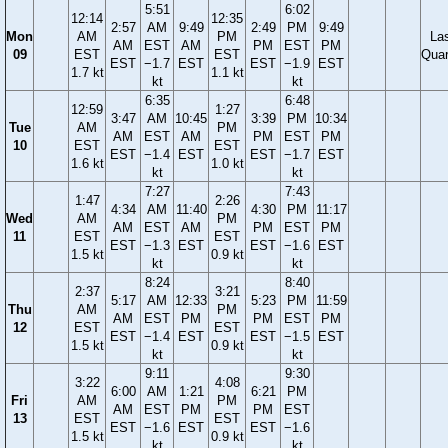
5:51
6:02
12:14
12:35
2:57
AM
9:49
2:49
PM
9:49
Mon
AM
PM
La
AM
EST
AM
PM
EST
PM
09
EST
EST
Quar
EST
−1.7
EST
EST
−1.9
EST
1.7 kt
1.1 kt
kt
kt
6:35
6:48
12:59
1:27
3:47
AM
10:45
3:39
PM
10:34
Tue
AM
PM
AM
EST
AM
PM
EST
PM
10
EST
EST
EST
−1.4
EST
EST
−1.7
EST
1.6 kt
1.0 kt
kt
kt
7:27
7:43
1:47
2:26
4:34
AM
11:40
4:30
PM
11:17
Wed
AM
PM
AM
EST
AM
PM
EST
PM
11
EST
EST
EST
−1.3
EST
EST
−1.6
EST
1.5 kt
0.9 kt
kt
kt
8:24
8:40
2:37
3:21
5:17
AM
12:33
5:23
PM
11:59
Thu
AM
PM
AM
EST
PM
PM
EST
PM
12
EST
EST
EST
−1.4
EST
EST
−1.5
EST
1.5 kt
0.9 kt
kt
kt
9:11
9:30
3:22
4:08
6:00
AM
1:21
6:21
PM
Fri
AM
PM
AM
EST
PM
PM
EST
13
EST
EST
EST
−1.6
EST
EST
−1.6
1.5 kt
0.9 kt
kt
kt