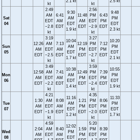
2.1 kt
2.5 kt
kt
kt
2:49
2:56
9:30
9:48
AM
6:41
11:48
PM
6:43
Sat
AM
PM
EDT
AM
AM
EDT
PM
04
EDT
EDT
−2.8
EDT
EDT
−2.9
EDT
1.9 kt
2.3 kt
kt
kt
3:19
3:27
10:04
10:20
12:26
AM
7:13
12:19
PM
7:12
Sun
AM
PM
AM
EDT
AM
PM
EDT
PM
05
EDT
EDT
EDT
−2.5
EDT
EDT
−2.7
EDT
1.7 kt
2.1 kt
kt
kt
3:49
3:59
10:38
10:55
12:58
AM
7:41
12:49
PM
7:39
Mon
AM
PM
AM
EDT
AM
PM
EDT
PM
06
EDT
EDT
EDT
−2.2
EDT
EDT
−2.4
EDT
1.4 kt
1.9 kt
kt
kt
4:21
4:35
11:16
11:33
1:30
AM
8:08
1:21
PM
8:06
Tue
AM
PM
AM
EDT
AM
PM
EDT
PM
07
EDT
EDT
EDT
−1.9
EDT
EDT
−2.0
EDT
1.2 kt
1.7 kt
kt
kt
4:59
5:20
12:02
2:04
AM
8:40
1:59
PM
8:39
Wed
PM
AM
EDT
AM
PM
EDT
PM
08
EDT