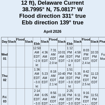
12 ft), Delaware Current
38.7995° N, 75.0817° W
Flood direction 331° true
Ebb direction 139° true
April 2026
Flood
Flood
Flood
Day
Slack
Slack
Slack
Slack
Slack
Slack
Pha
Ebb
Ebb
12:50
1:12
7:31
8:03
AM
4:36
10:01
PM
4:58
10:33
Wed
AM
PM
Ful
EDT
AM
AM
EDT
PM
PM
01
EDT
EDT
Mo
−2.9
EDT
EDT
−2.9
EDT
EDT
2.0 kt
2.4 kt
kt
kt
1:36
1:51
8:18
8:42
AM
5:23
10:40
PM
5:35
11:13
Thu
AM
PM
EDT
AM
AM
EDT
PM
PM
02
EDT
EDT
−3.0
EDT
EDT
−3.0
EDT
EDT
2.1 kt
2.5 kt
kt
kt
2:14
2:25
8:56
9:16
AM
6:05
11:16
PM
6:11
11:51
Fri
AM
PM
EDT
AM
AM
EDT
PM
PM
03
EDT
EDT
−3.0
EDT
EDT
−3.0
EDT
EDT