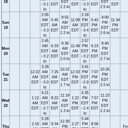
18
EDT
EDT
−3.1
EDT
EDT
−3.3
EDT
EDT
2.2 kt
2.5 kt
kt
kt
2:05
2:18
8:55
9:00
AM
5:45
11:09
PM
5:42
11:34
Sun
AM
PM
EDT
AM
AM
EDT
PM
PM
19
EDT
EDT
−3.3
EDT
EDT
−3.4
EDT
EDT
2.2 kt
2.6 kt
kt
kt
2:45
2:57
9:36
9:40
AM
6:33
11:49
PM
6:23
Mon
AM
PM
EDT
AM
AM
EDT
PM
20
EDT
EDT
−3.2
EDT
EDT
−3.2
EDT
2.0 kt
2.7 kt
kt
kt
3:28
3:41
10:22
10:26
12:22
AM
7:25
12:33
PM
7:07
Tue
AM
PM
AM
EDT
AM
PM
EDT
PM
21
EDT
EDT
EDT
−3.0
EDT
EDT
−2.9
EDT
1.7 kt
2.5 kt
kt
kt
4:21
4:35
11:19
11:23
1:12
AM
8:22
1:22
PM
7:57
Wed
AM
PM
AM
EDT
AM
PM
EDT
PM
22
EDT
EDT
EDT
−2.7
EDT
EDT
−2.4
EDT
1.3 kt
2.2 kt
kt
kt
5:28
5:44
12:30
2:10
AM
9:34
2:27
PM
8:56
Thu
PM
Fir