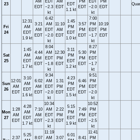
AM
EDT
AM
PM
EDT
PM
23
EDT
Quar
EDT
−2.3
EDT
EDT
−2.0
EDT
1.1 kt
kt
kt
6:42
7:00
12:31
1:45
3:21
AM
11:10
3:57
PM
10:19
Fri
AM
PM
AM
EDT
AM
PM
EDT
PM
24
EDT
EDT
EDT
−2.0
EDT
EDT
−1.7
EDT
1.9 kt
1.0 kt
kt
kt
8:04
8:27
1:45
3:11
4:44
AM
12:30
5:30
PM
Sat
AM
PM
AM
EDT
PM
PM
EDT
25
EDT
EDT
EDT
−1.8
EDT
EDT
−1.7
1.7 kt
1.2 kt
kt
kt
9:34
9:51
3:10
4:23
12:01
6:02
AM
1:31
6:46
PM
Sun
AM
PM
AM
AM
EDT
PM
PM
EDT
26
EDT
EDT
EDT
EDT
−2.0
EDT
EDT
−2.0
1.6 kt
1.5 kt
kt
kt
10:34
10:52
4:28
5:15
1:28
7:10
AM
2:22
7:49
PM
Mon
AM
PM
AM
AM
EDT
PM
PM
EDT
27
EDT
EDT
EDT
EDT
−2.3
EDT
EDT
−2.5
1.7 kt
1.9 kt
kt
kt
11:19
11:41
5:25
6:01
2:37
8:07
AM
3:07
8:41
PM