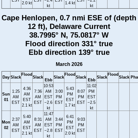
EST
EST
−2.4
EST
EST
−2.2
2.0 kt
1.4 kt
kt
kt
Cape Henlopen, 0.7 nmi ESE of (depth
12 ft), Delaware Current
38.7995° N, 75.0817° W
Flood direction 331° true
Ebb direction 139° true
March 2026
Flood
Flood
Flood
Day
Slack
Slack
Slack
Slack
Slack
Slack
Pha
Ebb
Ebb
10:53
11:02
4:36
5:43
1:25
7:36
AM
3:00
8:07
PM
Sun
AM
PM
AM
AM
EST
PM
PM
EST
01
EST
EST
EST
EST
−2.6
EST
EST
−2.5
2.1 kt
1.7 kt
kt
kt
11:47
5:40
6:41
2:37
8:31
AM
3:44
9:03
Mon
AM
PM
AM
AM
EST
PM
PM
02
EST
EST
EST
EST
−2.8
EST
EST
2.1 kt
2.0 kt
kt