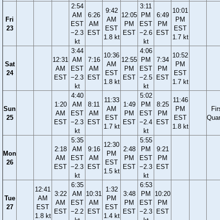
2:54
3:11
9:42
10:01
AM
6:26
12:05
PM
6:49
Fri
AM
PM
EST
AM
PM
EST
PM
23
EST
EST
−2.3
EST
EST
−2.6
EST
1.8 kt
1.7 kt
kt
kt
3:44
4:06
10:36
10:52
12:31
AM
7:16
12:55
PM
7:34
Sat
AM
PM
AM
EST
AM
PM
EST
PM
24
EST
EST
EST
−2.3
EST
EST
−2.5
EST
1.8 kt
1.7 kt
kt
kt
4:40
5:02
11:33
11:46
1:20
AM
8:11
1:49
PM
8:25
Sun
AM
PM
Fir
AM
EST
AM
PM
EST
PM
25
EST
EST
Quar
EST
−2.3
EST
EST
−2.4
EST
1.7 kt
1.8 kt
kt
kt
5:35
5:55
12:30
2:18
AM
9:16
2:48
PM
9:21
Mon
PM
AM
EST
AM
PM
EST
PM
26
EST
EST
−2.3
EST
EST
−2.3
EST
1.5 kt
kt
kt
6:35
6:53
12:41
1:32
3:22
AM
10:31
3:48
PM
10:20
Tue
AM
PM
AM
EST
AM
PM
EST
PM
27
EST
EST
EST
−2.2
EST
EST
−2.3
EST
1.8 kt
1.4 kt