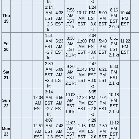
kt
kt
1:14
1:24
7:58
8:16
AM
4:38
10:17
PM
5:00
10:44
Thu
AM
PM
EST
AM
AM
EST
PM
PM
19
EST
EST
−2.6
EST
EST
−3.0
EST
EST
2.1 kt
2.0 kt
kt
kt
1:51
2:04
8:38
8:51
AM
5:23
11:00
PM
5:40
11:22
Fri
AM
PM
EST
AM
AM
EST
PM
PM
20
EST
EST
−2.7
EST
EST
−3.0
EST
EST
2.1 kt
2.1 kt
kt
kt
2:30
2:47
9:20
9:30
AM
6:09
11:43
PM
6:21
Sat
AM
PM
EST
AM
AM
EST
PM
21
EST
EST
−2.8
EST
EST
−3.0
EST
2.1 kt
2.1 kt
kt
kt
3:14
3:35
10:08
10:18
12:04
AM
6:56
12:28
PM
7:04
Sun
AM
PM
AM
EST
AM
PM
EST
PM
22
EST
EST
EST
−2.7
EST
EST
−2.8
EST
1.9 kt
2.1 kt
kt
kt
4:07
4:29
11:03
11:12
12:51
AM
7:48
1:15
PM
7:50
Mon
AM
PM
AM
EST
AM
PM
EST
PM
23
EST
EST
EST
−2.6
EST
EST
−2.6
EST