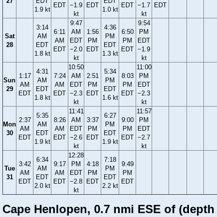
27
EDT
EDT
EDT
−1.9
EDT
EDT
−1.7
EDT
1.9 kt
1.0 kt
kt
kt
9:47
9:54
3:14
4:36
6:11
AM
1:56
6:50
PM
Sat
AM
PM
AM
EDT
PM
PM
EDT
28
EDT
EDT
EDT
−2.0
EDT
EDT
−1.9
1.8 kt
1.3 kt
kt
kt
10:50
11:00
4:31
5:34
1:17
7:24
AM
2:51
8:03
PM
Sun
AM
PM
AM
AM
EDT
PM
PM
EDT
29
EDT
EDT
EDT
EDT
−2.3
EDT
EDT
−2.3
1.8 kt
1.6 kt
kt
kt
11:41
11:57
5:35
6:27
2:37
8:26
AM
3:37
9:00
PM
Mon
AM
PM
AM
AM
EDT
PM
PM
EDT
30
EDT
EDT
EDT
EDT
−2.6
EDT
EDT
−2.7
1.9 kt
1.9 kt
kt
kt
12:28
6:34
7:18
3:42
9:17
PM
4:18
9:49
Tue
AM
PM
AM
AM
EDT
PM
PM
31
EDT
EDT
EDT
EDT
−2.8
EDT
EDT
2.0 kt
2.2 kt
kt
Cape Henlopen, 0.7 nmi ESE of (depth