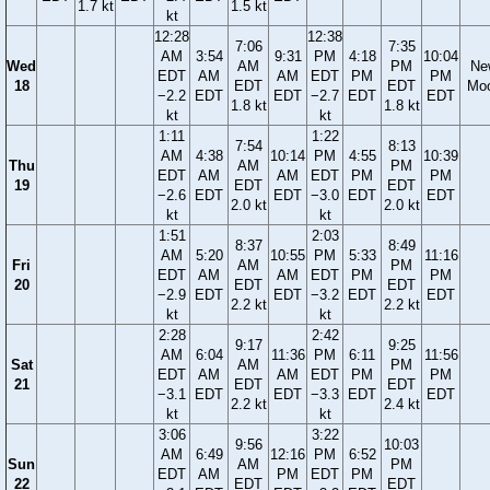
1.7 kt
1.5 kt
kt
12:28
12:38
7:06
7:35
AM
3:54
9:31
PM
4:18
10:04
Wed
AM
PM
Ne
EDT
AM
AM
EDT
PM
PM
18
EDT
EDT
Mo
−2.2
EDT
EDT
−2.7
EDT
EDT
1.8 kt
1.8 kt
kt
kt
1:11
1:22
7:54
8:13
AM
4:38
10:14
PM
4:55
10:39
Thu
AM
PM
EDT
AM
AM
EDT
PM
PM
19
EDT
EDT
−2.6
EDT
EDT
−3.0
EDT
EDT
2.0 kt
2.0 kt
kt
kt
1:51
2:03
8:37
8:49
AM
5:20
10:55
PM
5:33
11:16
Fri
AM
PM
EDT
AM
AM
EDT
PM
PM
20
EDT
EDT
−2.9
EDT
EDT
−3.2
EDT
EDT
2.2 kt
2.2 kt
kt
kt
2:28
2:42
9:17
9:25
AM
6:04
11:36
PM
6:11
11:56
Sat
AM
PM
EDT
AM
AM
EDT
PM
PM
21
EDT
EDT
−3.1
EDT
EDT
−3.3
EDT
EDT
2.2 kt
2.4 kt
kt
kt
3:06
3:22
9:56
10:03
AM
6:49
12:16
PM
6:52
Sun
AM
PM
EDT
AM
PM
EDT
PM
22
EDT
EDT