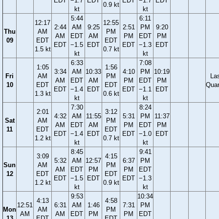
EDT
−1.7
EDT
EDT
−1.7
EDT
0.9 kt
kt
kt
5:44
6:11
12:17
12:55
2:44
AM
9:25
2:51
PM
9:20
Thu
AM
PM
AM
EDT
AM
PM
EDT
PM
09
EDT
EDT
EDT
−1.5
EDT
EDT
−1.3
EDT
1.5 kt
0.7 kt
kt
kt
6:33
7:08
1:05
1:56
3:34
AM
10:33
4:10
PM
10:19
Fri
AM
PM
La
AM
EDT
AM
PM
EDT
PM
10
EDT
EDT
Quar
EDT
−1.4
EDT
EDT
−1.1
EDT
1.3 kt
0.6 kt
kt
kt
7:30
8:24
2:01
3:12
4:32
AM
11:55
5:31
PM
11:37
Sat
AM
PM
AM
EDT
AM
PM
EDT
PM
11
EDT
EDT
EDT
−1.4
EDT
EDT
−1.0
EDT
1.2 kt
0.7 kt
kt
kt
8:45
9:41
3:09
4:15
5:32
AM
12:57
6:37
PM
Sun
AM
PM
AM
EDT
PM
PM
EDT
12
EDT
EDT
EDT
−1.5
EDT
EDT
−1.3
1.2 kt
0.9 kt
kt
kt
9:53
10:34
4:13
4:58
12:51
6:31
AM
1:46
7:31
PM
Mon
AM
PM
AM
AM
EDT
PM
PM
EDT
13
EDT
EDT