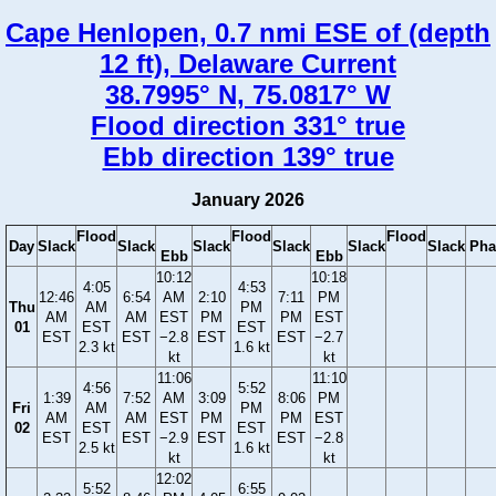
Cape Henlopen, 0.7 nmi ESE of (depth
12 ft), Delaware Current
38.7995° N, 75.0817° W
Flood direction 331° true
Ebb direction 139° true
January 2026
Flood
Flood
Flood
Day
Slack
Slack
Slack
Slack
Slack
Slack
Pha
Ebb
Ebb
10:12
10:18
4:05
4:53
12:46
6:54
AM
2:10
7:11
PM
Thu
AM
PM
AM
AM
EST
PM
PM
EST
01
EST
EST
EST
EST
−2.8
EST
EST
−2.7
2.3 kt
1.6 kt
kt
kt
11:06
11:10
4:56
5:52
1:39
7:52
AM
3:09
8:06
PM
Fri
AM
PM
AM
AM
EST
PM
PM
EST
02
EST
EST
EST
EST
−2.9
EST
EST
−2.8
2.5 kt
1.6 kt
kt
kt
12:02
5:52
6:55