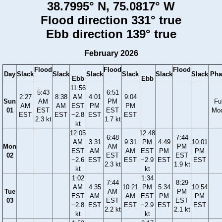
38.7995° N, 75.0817° W
Flood direction 331° true
Ebb direction 139° true
February 2026
Flood
Flood
Flood
Day
Slack
Slack
Slack
Slack
Slack
Slack
Pha
Ebb
Ebb
11:56
5:43
6:51
2:27
8:38
AM
4:01
9:04
Sun
AM
PM
Ful
AM
AM
EST
PM
PM
01
EST
EST
Mo
EST
EST
−2.8
EST
EST
2.3 kt
1.7 kt
kt
12:05
12:48
6:48
7:44
AM
3:31
9:31
PM
4:49
10:01
Mon
AM
PM
EST
AM
AM
EST
PM
PM
02
EST
EST
−2.6
EST
EST
−2.9
EST
EST
2.3 kt
1.9 kt
kt
kt
1:02
1:34
7:44
8:29
AM
4:35
10:21
PM
5:34
10:54
Tue
AM
PM
EST
AM
AM
EST
PM
PM
03
EST
EST
−2.8
EST
EST
−2.9
EST
EST
2.2 kt
2.1 kt
kt
kt