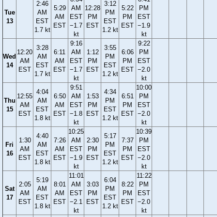
2:46
3:12
5:29
AM
12:28
5:22
PM
Tue
AM
PM
AM
EST
PM
PM
EST
13
EST
EST
EST
−1.7
EST
EST
−1.9
1.7 kt
1.2 kt
kt
kt
9:16
9:22
3:28
3:55
12:20
6:11
AM
1:12
6:06
PM
Wed
AM
PM
AM
AM
EST
PM
PM
EST
14
EST
EST
EST
EST
−1.7
EST
EST
−2.0
1.7 kt
1.2 kt
kt
kt
9:51
10:00
4:04
4:34
12:55
6:50
AM
1:53
6:51
PM
Thu
AM
PM
AM
AM
EST
PM
PM
EST
15
EST
EST
EST
EST
−1.8
EST
EST
−2.0
1.8 kt
1.2 kt
kt
kt
10:25
10:39
4:40
5:17
1:30
7:26
AM
2:30
7:37
PM
Fri
AM
PM
AM
AM
EST
PM
PM
EST
16
EST
EST
EST
EST
−1.9
EST
EST
−2.0
1.8 kt
1.2 kt
kt
kt
11:01
11:22
5:19
6:04
2:05
8:01
AM
3:03
8:22
PM
Sat
AM
PM
AM
AM
EST
PM
PM
EST
17
EST
EST
EST
EST
−2.1
EST
EST
−2.0
1.8 kt
1.2 kt
kt
kt