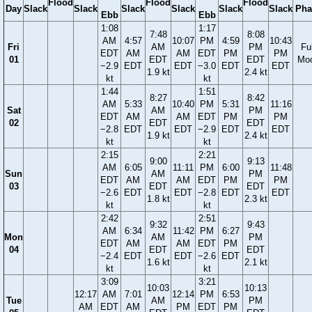
Flood
Flood
Flood
Day
Slack
Slack
Slack
Slack
Slack
Slack
Pha
Ebb
Ebb
1:08
1:17
7:48
8:08
AM
4:57
10:07
PM
4:59
10:43
Fri
AM
PM
Ful
EDT
AM
AM
EDT
PM
PM
01
EDT
EDT
Mo
−2.9
EDT
EDT
−3.0
EDT
EDT
1.9 kt
2.4 kt
kt
kt
1:44
1:51
8:27
8:42
AM
5:33
10:40
PM
5:31
11:16
Sat
AM
PM
EDT
AM
AM
EDT
PM
PM
02
EDT
EDT
−2.8
EDT
EDT
−2.9
EDT
EDT
1.9 kt
2.4 kt
kt
kt
2:15
2:21
9:00
9:13
AM
6:05
11:11
PM
6:00
11:48
Sun
AM
PM
EDT
AM
AM
EDT
PM
PM
03
EDT
EDT
−2.6
EDT
EDT
−2.8
EDT
EDT
1.8 kt
2.3 kt
kt
kt
2:42
2:51
9:32
9:43
AM
6:34
11:42
PM
6:27
Mon
AM
PM
EDT
AM
AM
EDT
PM
04
EDT
EDT
−2.4
EDT
EDT
−2.6
EDT
1.6 kt
2.1 kt
kt
kt
3:09
3:21
10:03
10:13
12:17
AM
7:01
12:14
PM
6:53
Tue
AM
PM
AM
EDT
AM
PM
EDT
PM