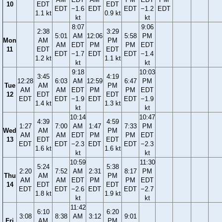
10
EDT
EDT
EDT
−1.6
EDT
EDT
−1.2
EDT
1.1 kt
0.9 kt
kt
kt
8:07
9:06
2:38
3:29
5:01
AM
12:06
5:58
PM
Mon
AM
PM
AM
EDT
PM
PM
EDT
11
EDT
EDT
EDT
−1.7
EDT
EDT
−1.4
1.2 kt
1.1 kt
kt
kt
9:18
10:03
3:45
4:19
12:28
6:03
AM
12:59
6:47
PM
Tue
AM
PM
AM
AM
EDT
PM
PM
EDT
12
EDT
EDT
EDT
EDT
−1.9
EDT
EDT
−1.9
1.4 kt
1.3 kt
kt
kt
10:14
10:47
4:39
4:59
1:27
7:00
AM
1:47
7:33
PM
Wed
AM
PM
AM
AM
EDT
PM
PM
EDT
13
EDT
EDT
EDT
EDT
−2.3
EDT
EDT
−2.3
1.6 kt
1.6 kt
kt
kt
10:59
11:30
5:24
5:38
2:20
7:52
AM
2:31
8:17
PM
Thu
AM
PM
AM
AM
EDT
PM
PM
EDT
14
EDT
EDT
EDT
EDT
−2.6
EDT
EDT
−2.7
1.8 kt
1.9 kt
kt
kt
11:42
6:10
6:20
3:08
8:38
AM
3:12
9:01
Fri
AM
PM