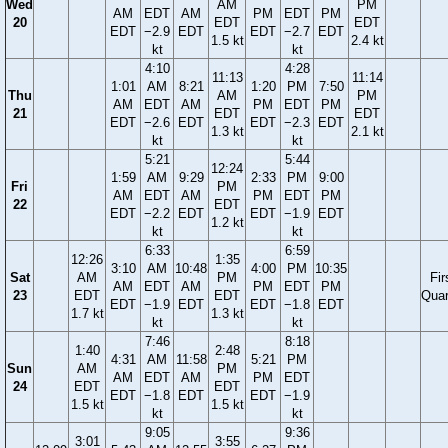
Wed
AM
PM
AM
EDT
AM
PM
EDT
PM
20
EDT
EDT
EDT
−2.9
EDT
EDT
−2.7
EDT
1.5 kt
2.4 kt
kt
kt
4:10
4:28
11:13
11:14
1:01
AM
8:21
1:20
PM
7:50
Thu
AM
PM
AM
EDT
AM
PM
EDT
PM
21
EDT
EDT
EDT
−2.6
EDT
EDT
−2.3
EDT
1.3 kt
2.1 kt
kt
kt
5:21
5:44
12:24
1:59
AM
9:29
2:33
PM
9:00
Fri
PM
AM
EDT
AM
PM
EDT
PM
22
EDT
EDT
−2.2
EDT
EDT
−1.9
EDT
1.2 kt
kt
kt
6:33
6:59
12:26
1:35
3:10
AM
10:48
4:00
PM
10:35
Sat
AM
PM
Fir
AM
EDT
AM
PM
EDT
PM
23
EDT
EDT
Quar
EDT
−1.9
EDT
EDT
−1.8
EDT
1.7 kt
1.3 kt
kt
kt
7:46
8:18
1:40
2:48
4:31
AM
11:58
5:21
PM
Sun
AM
PM
AM
EDT
AM
PM
EDT
24
EDT
EDT
EDT
−1.8
EDT
EDT
−1.9
1.5 kt
1.5 kt
kt
kt
9:05
9:36
3:01
3:55