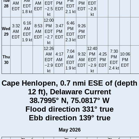
Tue
AM
PM
AM
AM
EDT
PM
PM
EDT
28
EDT
EDT
EDT
EDT
−2.5
EDT
EDT
−2.8
1.8 kt
2.1 kt
kt
kt
12:00
6:16
6:46
3:32
8:53
PM
3:47
9:26
Wed
AM
PM
AM
AM
EDT
PM
PM
29
EDT
EDT
EDT
EDT
−2.7
EDT
EDT
1.9 kt
2.3 kt
kt
12:26
12:40
7:04
7:30
AM
4:17
9:32
PM
4:25
10:06
Thu
AM
PM
EDT
AM
AM
EDT
PM
PM
30
EDT
EDT
−2.9
EDT
EDT
−2.9
EDT
EDT
1.9 kt
2.4 kt
kt
kt
Cape Henlopen, 0.7 nmi ESE of (depth
12 ft), Delaware Current
38.7995° N, 75.0817° W
Flood direction 331° true
Ebb direction 139° true
May 2026