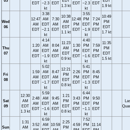
05
EDT
EDT
EDT
−2.3
EDT
EDT
−2.3
EDT
1.3 kt
1.9 kt
kt
kt
3:38
3:55
10:38
10:49
12:47
AM
7:30
12:48
PM
7:24
Wed
AM
PM
AM
EDT
AM
PM
EDT
PM
06
EDT
EDT
EDT
−2.1
EDT
EDT
−1.9
EDT
1.1 kt
1.7 kt
kt
kt
4:14
4:40
11:23
11:35
1:20
AM
8:04
1:30
PM
7:59
Thu
AM
PM
AM
EDT
AM
PM
EDT
PM
07
EDT
EDT
EDT
−1.9
EDT
EDT
−1.6
EDT
0.9 kt
1.5 kt
kt
kt
5:02
5:41
12:21
1:59
AM
8:47
2:26
PM
8:45
Fri
PM
AM
EDT
AM
PM
EDT
PM
08
EDT
EDT
−1.7
EDT
EDT
−1.3
EDT
0.8 kt
kt
kt
5:59
6:44
12:30
1:21
2:48
AM
9:45
3:43
PM
9:50
Sat
AM
PM
La
AM
EDT
AM
PM
EDT
PM
09
EDT
EDT
Quar
EDT
−1.6
EDT
EDT
−1.1
EDT
1.3 kt
0.8 kt
kt
kt
6:59
7:52
1:31
2:25
3:52
AM
10:59
4:59
PM
11:14
Sun
AM
PM
AM
EDT
AM
PM
EDT
PM