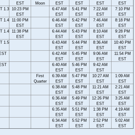
EST
Moon
EST
EST
EST
EST
T 1.3
10:23 PM
6:47 AM
5:41 PM
7:22 AM
7:10 PM
EST
EST
EST
EST
EST
T 1.4
11:00 PM
6:46 AM
5:42 PM
7:46 AM
8:18 PM
EST
EST
EST
EST
EST
T 1.4
11:38 PM
6:44 AM
5:43 PM
8:10 AM
9:28 PM
EST
EST
EST
EST
EST
T 1.5
6:43 AM
5:44 PM
8:36 AM
10:40 PM
EST
EST
EST
EST
 EST
6:42 AM
5:45 PM
9:06 AM
11:54 PM
EST
EST
EST
EST
 EST
6:40 AM
5:46 PM
9:42 AM
EST
EST
EST
First
6:39 AM
5:47 PM
10:27 AM
1:09 AM
Quarter
EST
EST
EST
EST
6:38 AM
5:48 PM
11:21 AM
2:21 AM
EST
EST
EST
EST
6:36 AM
5:49 PM
12:26 PM
3:25 AM
EST
EST
EST
EST
6:35 AM
5:51 PM
1:38 PM
4:19 AM
EST
EST
EST
EST
6:34 AM
5:52 PM
2:52 PM
5:02 AM
EST
EST
EST
EST