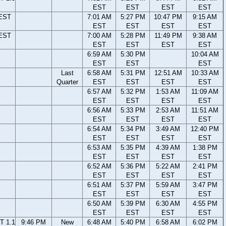
EST
EST
EST
EST
 EST
7:01 AM
5:27 PM
10:47 PM
9:15 AM
EST
EST
EST
EST
 EST
7:00 AM
5:28 PM
11:49 PM
9:38 AM
EST
EST
EST
EST
6:59 AM
5:30 PM
10:04 AM
EST
EST
EST
Last
6:58 AM
5:31 PM
12:51 AM
10:33 AM
Quarter
EST
EST
EST
EST
6:57 AM
5:32 PM
1:53 AM
11:09 AM
EST
EST
EST
EST
6:56 AM
5:33 PM
2:53 AM
11:51 AM
EST
EST
EST
EST
6:54 AM
5:34 PM
3:49 AM
12:40 PM
EST
EST
EST
EST
6:53 AM
5:35 PM
4:39 AM
1:38 PM
EST
EST
EST
EST
6:52 AM
5:36 PM
5:22 AM
2:41 PM
EST
EST
EST
EST
6:51 AM
5:37 PM
5:59 AM
3:47 PM
EST
EST
EST
EST
6:50 AM
5:39 PM
6:30 AM
4:55 PM
EST
EST
EST
EST
T 1.1
9:46 PM
New
6:48 AM
5:40 PM
6:58 AM
6:02 PM