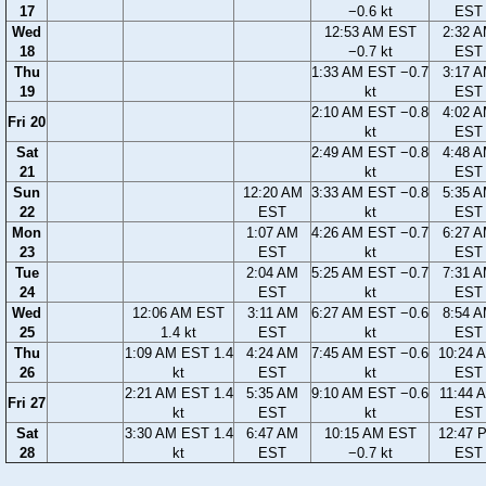
17
−0.6 kt
EST
Wed
12:53 AM EST
2:32 
18
−0.7 kt
EST
Thu
1:33 AM EST −0.7
3:17 
19
kt
EST
2:10 AM EST −0.8
4:02 
Fri 20
kt
EST
Sat
2:49 AM EST −0.8
4:48 
21
kt
EST
Sun
12:20 AM
3:33 AM EST −0.8
5:35 
22
EST
kt
EST
Mon
1:07 AM
4:26 AM EST −0.7
6:27 
23
EST
kt
EST
Tue
2:04 AM
5:25 AM EST −0.7
7:31 
24
EST
kt
EST
Wed
12:06 AM EST
3:11 AM
6:27 AM EST −0.6
8:54 
25
1.4 kt
EST
kt
EST
Thu
1:09 AM EST 1.4
4:24 AM
7:45 AM EST −0.6
10:24 
26
kt
EST
kt
EST
2:21 AM EST 1.4
5:35 AM
9:10 AM EST −0.6
11:44 
Fri 27
kt
EST
kt
EST
Sat
3:30 AM EST 1.4
6:47 AM
10:15 AM EST
12:47 
28
kt
EST
−0.7 kt
EST