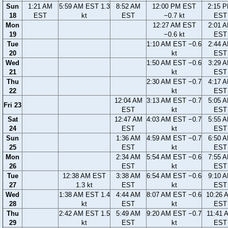
Sun
1:21 AM
5:59 AM EST 1.3
8:52 AM
12:00 PM EST
2:15 
18
EST
kt
EST
−0.7 kt
EST
Mon
12:27 AM EST
2:01 
19
−0.6 kt
EST
Tue
1:10 AM EST −0.6
2:44 
20
kt
EST
Wed
1:50 AM EST −0.6
3:29 
21
kt
EST
Thu
2:30 AM EST −0.7
4:17 
22
kt
EST
12:04 AM
3:13 AM EST −0.7
5:05 
Fri 23
EST
kt
EST
Sat
12:47 AM
4:03 AM EST −0.7
5:55 
24
EST
kt
EST
Sun
1:36 AM
4:59 AM EST −0.7
6:50 
25
EST
kt
EST
Mon
2:34 AM
5:54 AM EST −0.6
7:55 
26
EST
kt
EST
Tue
12:38 AM EST
3:38 AM
6:54 AM EST −0.6
9:10 
27
1.3 kt
EST
kt
EST
Wed
1:38 AM EST 1.4
4:44 AM
8:07 AM EST −0.6
10:26 
28
kt
EST
kt
EST
Thu
2:42 AM EST 1.5
5:49 AM
9:20 AM EST −0.7
11:41 
29
kt
EST
kt
EST