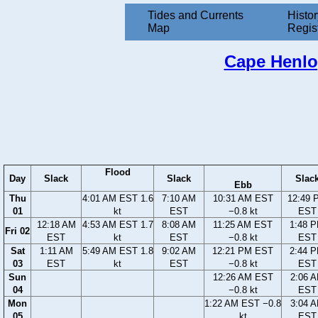
Tides and Currents
Histor
Map
Regis
Cape Henlop
Flood
Day
Slack
Slack
Slac
Ebb
Thu
4:01 AM EST 1.6
7:10 AM
10:31 AM EST
12:49 
01
kt
EST
−0.8 kt
EST
12:18 AM
4:53 AM EST 1.7
8:08 AM
11:25 AM EST
1:48 
Fri 02
EST
kt
EST
−0.8 kt
EST
Sat
1:11 AM
5:49 AM EST 1.8
9:02 AM
12:21 PM EST
2:44 
03
EST
kt
EST
−0.8 kt
EST
Sun
12:26 AM EST
2:06 
04
−0.8 kt
EST
Mon
1:22 AM EST −0.8
3:04 
05
kt
EST