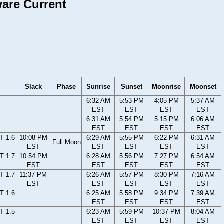
ware Current
Slack
Phase
Sunrise
Sunset
Moonrise
Moonset
6:32 AM
5:53 PM
4:05 PM
5:37 AM
EST
EST
EST
EST
6:31 AM
5:54 PM
5:15 PM
6:06 AM
EST
EST
EST
EST
T 1.6
10:08 PM
6:29 AM
5:55 PM
6:22 PM
6:31 AM
Full Moon
EST
EST
EST
EST
EST
T 1.7
10:54 PM
6:28 AM
5:56 PM
7:27 PM
6:54 AM
EST
EST
EST
EST
EST
T 1.7
11:37 PM
6:26 AM
5:57 PM
8:30 PM
7:16 AM
EST
EST
EST
EST
EST
T 1.6
6:25 AM
5:58 PM
9:34 PM
7:39 AM
EST
EST
EST
EST
T 1.5
6:23 AM
5:59 PM
10:37 PM
8:04 AM
EST
EST
EST
EST