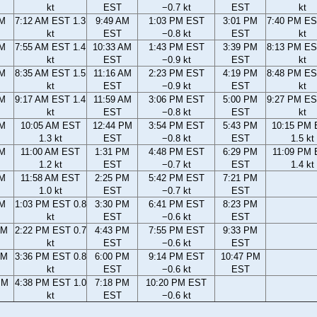
kt
EST
−0.7 kt
EST
kt
AM
7:12 AM EST 1.3
9:49 AM
1:03 PM EST
3:01 PM
7:40 PM ES
kt
EST
−0.8 kt
EST
kt
AM
7:55 AM EST 1.4
10:33 AM
1:43 PM EST
3:39 PM
8:13 PM ES
kt
EST
−0.9 kt
EST
kt
AM
8:35 AM EST 1.5
11:16 AM
2:23 PM EST
4:19 PM
8:48 PM ES
kt
EST
−0.9 kt
EST
kt
AM
9:17 AM EST 1.4
11:59 AM
3:06 PM EST
5:00 PM
9:27 PM ES
kt
EST
−0.8 kt
EST
kt
AM
10:05 AM EST
12:44 PM
3:54 PM EST
5:43 PM
10:15 PM
1.3 kt
EST
−0.8 kt
EST
1.5 kt
AM
11:00 AM EST
1:31 PM
4:48 PM EST
6:29 PM
11:09 PM
1.2 kt
EST
−0.7 kt
EST
1.4 kt
AM
11:58 AM EST
2:25 PM
5:42 PM EST
7:21 PM
1.0 kt
EST
−0.7 kt
EST
AM
1:03 PM EST 0.8
3:30 PM
6:41 PM EST
8:23 PM
kt
EST
−0.6 kt
EST
AM
2:22 PM EST 0.7
4:43 PM
7:55 PM EST
9:33 PM
kt
EST
−0.6 kt
EST
AM
3:36 PM EST 0.8
6:00 PM
9:14 PM EST
10:47 PM
kt
EST
−0.6 kt
EST
PM
4:38 PM EST 1.0
7:18 PM
10:20 PM EST
kt
EST
−0.6 kt