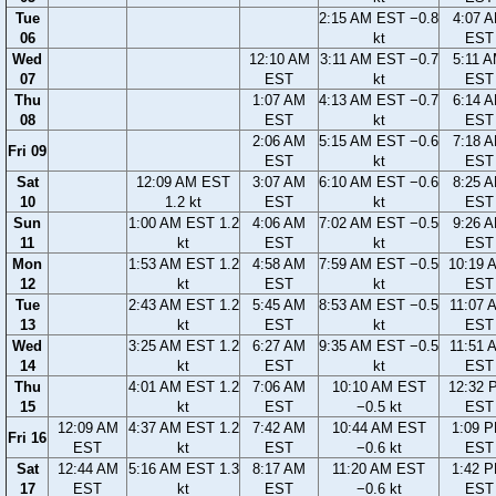
Tue
2:15 AM EST −0.8
4:07 
06
kt
EST
Wed
12:10 AM
3:11 AM EST −0.7
5:11 
07
EST
kt
EST
Thu
1:07 AM
4:13 AM EST −0.7
6:14 
08
EST
kt
EST
2:06 AM
5:15 AM EST −0.6
7:18 
Fri 09
EST
kt
EST
Sat
12:09 AM EST
3:07 AM
6:10 AM EST −0.6
8:25 
10
1.2 kt
EST
kt
EST
Sun
1:00 AM EST 1.2
4:06 AM
7:02 AM EST −0.5
9:26 
11
kt
EST
kt
EST
Mon
1:53 AM EST 1.2
4:58 AM
7:59 AM EST −0.5
10:19 
12
kt
EST
kt
EST
Tue
2:43 AM EST 1.2
5:45 AM
8:53 AM EST −0.5
11:07 
13
kt
EST
kt
EST
Wed
3:25 AM EST 1.2
6:27 AM
9:35 AM EST −0.5
11:51 
14
kt
EST
kt
EST
Thu
4:01 AM EST 1.2
7:06 AM
10:10 AM EST
12:32 
15
kt
EST
−0.5 kt
EST
12:09 AM
4:37 AM EST 1.2
7:42 AM
10:44 AM EST
1:09 
Fri 16
EST
kt
EST
−0.6 kt
EST
Sat
12:44 AM
5:16 AM EST 1.3
8:17 AM
11:20 AM EST
1:42 
17
EST
kt
EST
−0.6 kt
EST