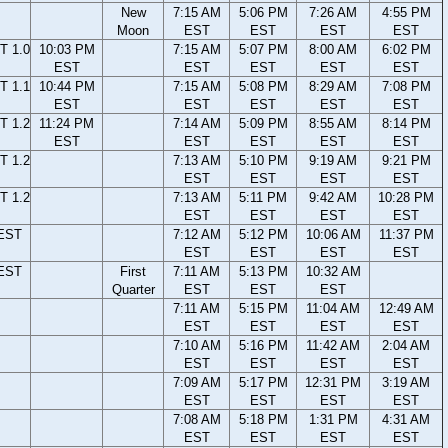
New
7:15 AM
5:06 PM
7:26 AM
4:55 PM
Moon
EST
EST
EST
EST
T 1.0
10:03 PM
7:15 AM
5:07 PM
8:00 AM
6:02 PM
EST
EST
EST
EST
EST
T 1.1
10:44 PM
7:15 AM
5:08 PM
8:29 AM
7:08 PM
EST
EST
EST
EST
EST
T 1.2
11:24 PM
7:14 AM
5:09 PM
8:55 AM
8:14 PM
EST
EST
EST
EST
EST
T 1.2
7:13 AM
5:10 PM
9:19 AM
9:21 PM
EST
EST
EST
EST
T 1.2
7:13 AM
5:11 PM
9:42 AM
10:28 PM
EST
EST
EST
EST
 EST
7:12 AM
5:12 PM
10:06 AM
11:37 PM
EST
EST
EST
EST
 EST
First
7:11 AM
5:13 PM
10:32 AM
Quarter
EST
EST
EST
7:11 AM
5:15 PM
11:04 AM
12:49 AM
EST
EST
EST
EST
7:10 AM
5:16 PM
11:42 AM
2:04 AM
EST
EST
EST
EST
7:09 AM
5:17 PM
12:31 PM
3:19 AM
EST
EST
EST
EST
7:08 AM
5:18 PM
1:31 PM
4:31 AM
EST
EST
EST
EST