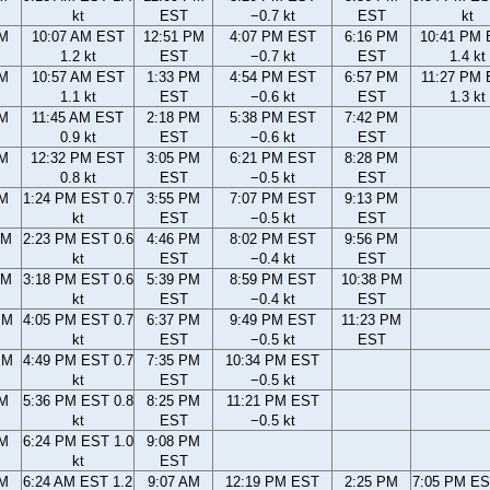
kt
EST
−0.7 kt
EST
kt
AM
10:07 AM EST
12:51 PM
4:07 PM EST
6:16 PM
10:41 PM
1.2 kt
EST
−0.7 kt
EST
1.4 kt
AM
10:57 AM EST
1:33 PM
4:54 PM EST
6:57 PM
11:27 PM
1.1 kt
EST
−0.6 kt
EST
1.3 kt
AM
11:45 AM EST
2:18 PM
5:38 PM EST
7:42 PM
0.9 kt
EST
−0.6 kt
EST
AM
12:32 PM EST
3:05 PM
6:21 PM EST
8:28 PM
0.8 kt
EST
−0.5 kt
EST
AM
1:24 PM EST 0.7
3:55 PM
7:07 PM EST
9:13 PM
kt
EST
−0.5 kt
EST
AM
2:23 PM EST 0.6
4:46 PM
8:02 PM EST
9:56 PM
kt
EST
−0.4 kt
EST
AM
3:18 PM EST 0.6
5:39 PM
8:59 PM EST
10:38 PM
kt
EST
−0.4 kt
EST
PM
4:05 PM EST 0.7
6:37 PM
9:49 PM EST
11:23 PM
kt
EST
−0.5 kt
EST
PM
4:49 PM EST 0.7
7:35 PM
10:34 PM EST
kt
EST
−0.5 kt
PM
5:36 PM EST 0.8
8:25 PM
11:21 PM EST
kt
EST
−0.5 kt
PM
6:24 PM EST 1.0
9:08 PM
kt
EST
AM
6:24 AM EST 1.2
9:07 AM
12:19 PM EST
2:25 PM
7:05 PM ES