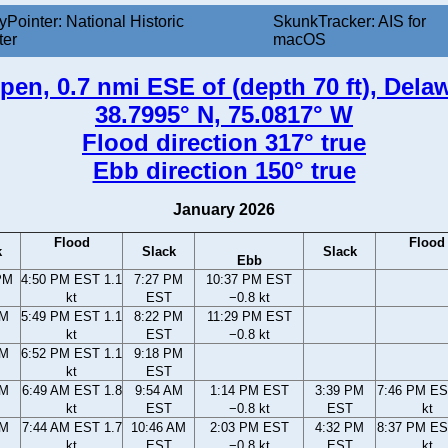
yPointer: National Historic
SkunkTracker: AIS for
ter
macOS
en, 0.7 nmi ESE of (depth 70 ft), Dela
38.7995° N, 75.0817° W
Flood direction 317° true
Ebb direction 150° true
January 2026
Flood
Flood
k
Slack
Slack
Ebb
PM
4:50 PM EST 1.1
7:27 PM
10:37 PM EST
kt
EST
−0.8 kt
PM
5:49 PM EST 1.1
8:22 PM
11:29 PM EST
kt
EST
−0.8 kt
PM
6:52 PM EST 1.1
9:18 PM
kt
EST
AM
6:49 AM EST 1.8
9:54 AM
1:14 PM EST
3:39 PM
7:46 PM ES
kt
EST
−0.8 kt
EST
kt
AM
7:44 AM EST 1.7
10:46 AM
2:03 PM EST
4:32 PM
8:37 PM ES
kt
EST
−0.8 kt
EST
kt