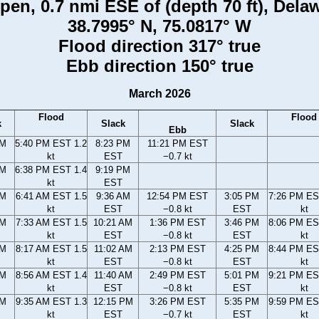
en, 0.7 nmi ESE of (depth 70 ft), Dela
38.7995° N, 75.0817° W
Flood direction 317° true
Ebb direction 150° true
March 2026
Flood
Flood
k
Slack
Slack
Ebb
PM
5:40 PM EST 1.2
8:23 PM
11:21 PM EST
kt
EST
−0.7 kt
PM
6:38 PM EST 1.4
9:19 PM
kt
EST
AM
6:41 AM EST 1.5
9:36 AM
12:54 PM EST
3:05 PM
7:26 PM ES
kt
EST
−0.8 kt
EST
kt
AM
7:33 AM EST 1.5
10:21 AM
1:36 PM EST
3:46 PM
8:06 PM ES
kt
EST
−0.8 kt
EST
kt
AM
8:17 AM EST 1.5
11:02 AM
2:13 PM EST
4:25 PM
8:44 PM ES
kt
EST
−0.8 kt
EST
kt
AM
8:56 AM EST 1.4
11:40 AM
2:49 PM EST
5:01 PM
9:21 PM ES
kt
EST
−0.8 kt
EST
kt
AM
9:35 AM EST 1.3
12:15 PM
3:26 PM EST
5:35 PM
9:59 PM ES
kt
EST
−0.7 kt
EST
kt