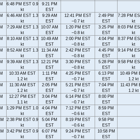
PM
6:48 PM EST 0.9
9:21 PM
kt
EST
AM
6:46 AM EST 1.3
9:29 AM
12:41 PM EST
2:49 PM
7:28 PM ES
kt
EST
−0.7 kt
EST
kt
AM
7:29 AM EST 1.3
10:07 AM
1:20 PM EST
3:25 PM
8:03 PM ES
kt
EST
−0.8 kt
EST
kt
AM
8:10 AM EST 1.3
10:49 AM
2:00 PM EST
4:04 PM
8:37 PM ES
kt
EST
−0.8 kt
EST
kt
AM
8:52 AM EST 1.3
11:34 AM
2:42 PM EST
4:45 PM
9:14 PM ES
kt
EST
−0.8 kt
EST
kt
AM
9:39 AM EST 1.3
12:21 PM
3:30 PM EST
5:28 PM
9:58 PM ES
kt
EST
−0.8 kt
EST
kt
AM
10:33 AM EST
1:11 PM
4:25 PM EST
6:13 PM
10:49 PM
1.2 kt
EST
−0.7 kt
EST
1.2 kt
AM
11:30 AM EST
2:05 PM
5:21 PM EST
7:04 PM
11:43 PM
1.2 kt
EST
−0.7 kt
EST
1.2 kt
AM
12:27 PM EST
3:04 PM
6:14 PM EST
8:00 PM
1.1 kt
EST
−0.7 kt
EST
AM
1:29 PM EST 1.0
4:04 PM
7:12 PM EST
8:59 PM
kt
EST
−0.6 kt
EST
AM
2:38 PM EST 0.9
5:04 PM
8:19 PM EST
9:58 PM
kt
EST
−0.6 kt
EST
AM
3:42 PM EST 0.9
6:07 PM
9:24 PM EST
10:58 PM
kt
EST
−0.7 kt
EST