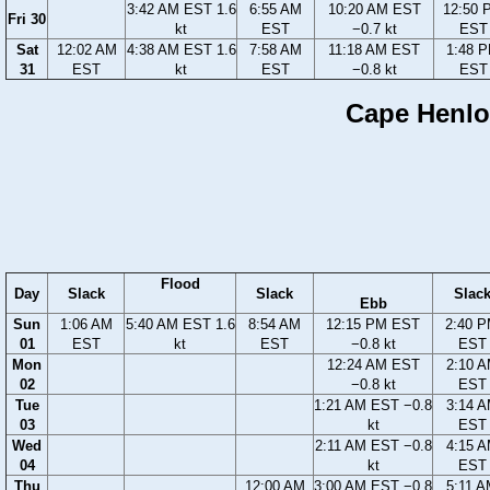
3:42 AM EST 1.6
6:55 AM
10:20 AM EST
12:50 
Fri 30
kt
EST
−0.7 kt
EST
Sat
12:02 AM
4:38 AM EST 1.6
7:58 AM
11:18 AM EST
1:48 
31
EST
kt
EST
−0.8 kt
EST
Cape Henlop
Flood
Day
Slack
Slack
Slac
Ebb
Sun
1:06 AM
5:40 AM EST 1.6
8:54 AM
12:15 PM EST
2:40 
01
EST
kt
EST
−0.8 kt
EST
Mon
12:24 AM EST
2:10 
02
−0.8 kt
EST
Tue
1:21 AM EST −0.8
3:14 
03
kt
EST
Wed
2:11 AM EST −0.8
4:15 
04
kt
EST
Thu
12:00 AM
3:00 AM EST −0.8
5:11 