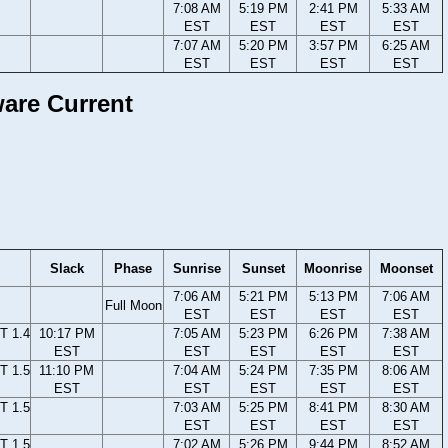
7:08 AM
5:19 PM
2:41 PM
5:33 AM
EST
EST
EST
EST
7:07 AM
5:20 PM
3:57 PM
6:25 AM
EST
EST
EST
EST
ware Current
Slack
Phase
Sunrise
Sunset
Moonrise
Moonset
7:06 AM
5:21 PM
5:13 PM
7:06 AM
Full Moon
EST
EST
EST
EST
T 1.4
10:17 PM
7:05 AM
5:23 PM
6:26 PM
7:38 AM
EST
EST
EST
EST
EST
T 1.5
11:10 PM
7:04 AM
5:24 PM
7:35 PM
8:06 AM
EST
EST
EST
EST
EST
T 1.5
7:03 AM
5:25 PM
8:41 PM
8:30 AM
EST
EST
EST
EST
T 1.5
7:02 AM
5:26 PM
9:44 PM
8:52 AM