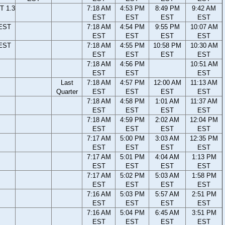
T 1.3
7:18 AM
4:53 PM
8:49 PM
9:42 AM
EST
EST
EST
EST
 EST
7:18 AM
4:54 PM
9:55 PM
10:07 AM
EST
EST
EST
EST
 EST
7:18 AM
4:55 PM
10:58 PM
10:30 AM
EST
EST
EST
EST
7:18 AM
4:56 PM
10:51 AM
EST
EST
EST
Last
7:18 AM
4:57 PM
12:00 AM
11:13 AM
Quarter
EST
EST
EST
EST
7:18 AM
4:58 PM
1:01 AM
11:37 AM
EST
EST
EST
EST
7:18 AM
4:59 PM
2:02 AM
12:04 PM
EST
EST
EST
EST
7:17 AM
5:00 PM
3:03 AM
12:35 PM
EST
EST
EST
EST
7:17 AM
5:01 PM
4:04 AM
1:13 PM
EST
EST
EST
EST
7:17 AM
5:02 PM
5:03 AM
1:58 PM
EST
EST
EST
EST
7:16 AM
5:03 PM
5:57 AM
2:51 PM
EST
EST
EST
EST
7:16 AM
5:04 PM
6:45 AM
3:51 PM
EST
EST
EST
EST