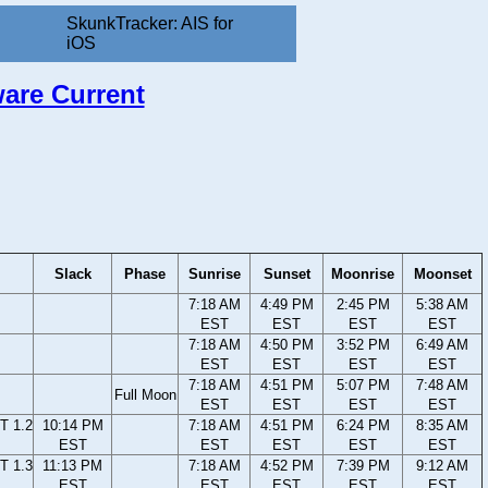
SkunkTracker: AIS for
iOS
ware Current
Slack
Phase
Sunrise
Sunset
Moonrise
Moonset
7:18 AM
4:49 PM
2:45 PM
5:38 AM
EST
EST
EST
EST
7:18 AM
4:50 PM
3:52 PM
6:49 AM
EST
EST
EST
EST
7:18 AM
4:51 PM
5:07 PM
7:48 AM
Full Moon
EST
EST
EST
EST
T 1.2
10:14 PM
7:18 AM
4:51 PM
6:24 PM
8:35 AM
EST
EST
EST
EST
EST
T 1.3
11:13 PM
7:18 AM
4:52 PM
7:39 PM
9:12 AM
EST
EST
EST
EST
EST