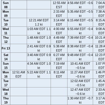
Sun
12:55 AM
4:56 AM EDT −0.6
7:04 
08
EST
kt
EDT
Mon
2:33 AM
5:35 AM EDT −0.5
7:38 
09
EDT
kt
EDT
Tue
12:21 AM EDT
3:14 AM
6:15 AM EDT −0.5
8:15 
10
1.2 kt
EDT
kt
EDT
Wed
1:03 AM EDT 1.1
4:00 AM
6:55 AM EDT −0.4
9:08 
11
kt
EDT
kt
EDT
Thu
1:48 AM EDT 1.0
4:49 AM
7:39 AM EDT −0.4
10:21 
12
kt
EDT
kt
EDT
2:41 AM EDT 0.9
5:38 AM
8:38 AM EDT −0.4
11:28 
Fri 13
kt
EDT
kt
EDT
Sat
3:40 AM EDT 0.9
6:27 AM
9:48 AM EDT −0.4
12:23 
14
kt
EDT
kt
EDT
Sun
4:34 AM EDT 1.0
7:19 AM
10:41 AM EDT
1:07 
15
kt
EDT
−0.5 kt
EDT
Mon
12:51 AM
5:22 AM EDT 1.1
8:11 AM
11:27 AM EDT
1:46 
16
EDT
kt
EDT
−0.6 kt
EDT
Tue
12:02 AM EDT
1:45 
17
−0.5 kt
EDT
Wed
12:47 AM EDT
2:33 
18
−0.6 kt
EDT
Thu
1:30 AM EDT −0.7
3:17 
19
kt
EDT