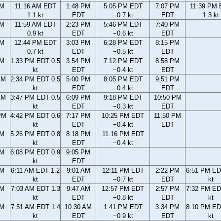
AM
11:16 AM EDT
1:48 PM
5:05 PM EDT
7:07 PM
11:39 PM
1.1 kt
EDT
−0.7 kt
EDT
1.3 kt
AM
11:59 AM EDT
2:23 PM
5:46 PM EDT
7:40 PM
0.9 kt
EDT
−0.6 kt
EDT
AM
12:44 PM EDT
3:03 PM
6:28 PM EDT
8:15 PM
0.7 kt
EDT
−0.5 kt
EDT
AM
1:33 PM EDT 0.5
3:54 PM
7:12 PM EDT
8:58 PM
kt
EDT
−0.4 kt
EDT
AM
2:34 PM EDT 0.5
5:00 PM
8:05 PM EDT
9:51 PM
kt
EDT
−0.4 kt
EDT
AM
3:47 PM EDT 0.5
6:09 PM
9:18 PM EDT
10:50 PM
kt
EDT
−0.3 kt
EDT
PM
4:42 PM EDT 0.6
7:17 PM
10:25 PM EDT
11:50 PM
kt
EDT
−0.4 kt
EDT
PM
5:26 PM EDT 0.8
8:18 PM
11:16 PM EDT
kt
EDT
−0.4 kt
PM
6:08 PM EDT 0.9
9:05 PM
kt
EDT
AM
6:11 AM EDT 1.2
9:01 AM
12:11 PM EDT
2:22 PM
6:51 PM ED
kt
EDT
−0.7 kt
EDT
kt
AM
7:03 AM EDT 1.3
9:47 AM
12:57 PM EDT
2:57 PM
7:32 PM ED
kt
EDT
−0.8 kt
EDT
kt
AM
7:51 AM EDT 1.4
10:30 AM
1:41 PM EDT
3:34 PM
8:10 PM ED
kt
EDT
−0.9 kt
EDT
kt