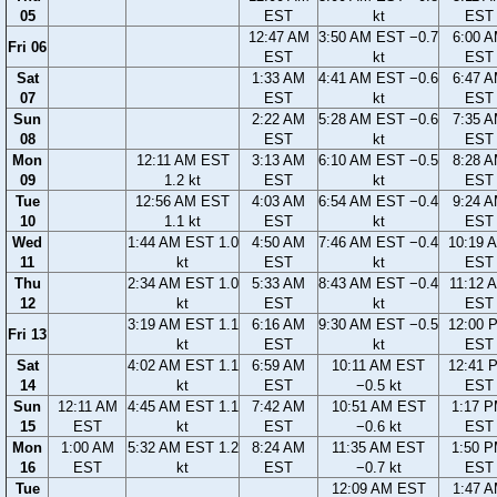
05
EST
kt
EST
12:47 AM
3:50 AM EST −0.7
6:00 
Fri 06
EST
kt
EST
Sat
1:33 AM
4:41 AM EST −0.6
6:47 
07
EST
kt
EST
Sun
2:22 AM
5:28 AM EST −0.6
7:35 
08
EST
kt
EST
Mon
12:11 AM EST
3:13 AM
6:10 AM EST −0.5
8:28 
09
1.2 kt
EST
kt
EST
Tue
12:56 AM EST
4:03 AM
6:54 AM EST −0.4
9:24 
10
1.1 kt
EST
kt
EST
Wed
1:44 AM EST 1.0
4:50 AM
7:46 AM EST −0.4
10:19 
11
kt
EST
kt
EST
Thu
2:34 AM EST 1.0
5:33 AM
8:43 AM EST −0.4
11:12 
12
kt
EST
kt
EST
3:19 AM EST 1.1
6:16 AM
9:30 AM EST −0.5
12:00 
Fri 13
kt
EST
kt
EST
Sat
4:02 AM EST 1.1
6:59 AM
10:11 AM EST
12:41 
14
kt
EST
−0.5 kt
EST
Sun
12:11 AM
4:45 AM EST 1.1
7:42 AM
10:51 AM EST
1:17 
15
EST
kt
EST
−0.6 kt
EST
Mon
1:00 AM
5:32 AM EST 1.2
8:24 AM
11:35 AM EST
1:50 
16
EST
kt
EST
−0.7 kt
EST
Tue
12:09 AM EST
1:47 