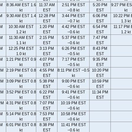
AM
8:36 AM EST 1.6
11:37 AM
2:51 PM EST
5:20 PM
9:27 PM ES
kt
EST
−0.8 kt
EST
kt
AM
9:30 AM EST 1.4
12:28 PM
3:44 PM EST
6:06 PM
10:22 PM
kt
EST
−0.7 kt
EST
1.3 kt
AM
10:30 AM EST
1:20 PM
4:42 PM EST
6:54 PM
11:17 PM
1.2 kt
EST
−0.6 kt
EST
1.2 kt
AM
11:30 AM EST
2:15 PM
5:37 PM EST
7:47 PM
1.1 kt
EST
−0.6 kt
EST
AM
12:25 PM EST
3:13 PM
6:26 PM EST
8:43 PM
1.0 kt
EST
−0.5 kt
EST
AM
1:21 PM EST 0.9
4:07 PM
7:17 PM EST
9:35 PM
kt
EST
−0.5 kt
EST
AM
2:19 PM EST 0.8
4:55 PM
8:11 PM EST −0.5
10:20 PM
kt
EST
kt
EST
AM
3:09 PM EST 0.8
5:38 PM
9:00 PM EST
10:59 PM
kt
EST
−0.6 kt
EST
AM
3:52 PM EST 0.8
6:22 PM
9:41 PM EST
11:34 PM
kt
EST
−0.6 kt
EST
PM
4:31 PM EST 0.8
7:07 PM
10:19 PM EST
kt
EST
−0.6 kt
PM
5:14 PM EST 0.8
7:53 PM
10:58 PM EST
kt
EST
−0.6 kt
PM
6:01 PM EST 0.8
8:38 PM
11:41 PM EST
kt
EST
−0.6 kt