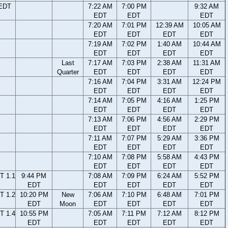
 EDT
7:22 AM
7:00 PM
9:32 AM
EDT
EDT
EDT
7:20 AM
7:01 PM
12:39 AM
10:05 AM
EDT
EDT
EDT
EDT
7:19 AM
7:02 PM
1:40 AM
10:44 AM
EDT
EDT
EDT
EDT
Last
7:17 AM
7:03 PM
2:38 AM
11:31 AM
Quarter
EDT
EDT
EDT
EDT
7:16 AM
7:04 PM
3:31 AM
12:24 PM
EDT
EDT
EDT
EDT
7:14 AM
7:05 PM
4:16 AM
1:25 PM
EDT
EDT
EDT
EDT
7:13 AM
7:06 PM
4:56 AM
2:29 PM
EDT
EDT
EDT
EDT
7:11 AM
7:07 PM
5:29 AM
3:36 PM
EDT
EDT
EDT
EDT
7:10 AM
7:08 PM
5:58 AM
4:43 PM
EDT
EDT
EDT
EDT
T 1.1
9:44 PM
7:08 AM
7:09 PM
6:24 AM
5:52 PM
EDT
EDT
EDT
EDT
EDT
T 1.2
10:20 PM
New
7:06 AM
7:10 PM
6:48 AM
7:01 PM
EDT
Moon
EDT
EDT
EDT
EDT
T 1.4
10:55 PM
7:05 AM
7:11 PM
7:12 AM
8:12 PM
EDT
EDT
EDT
EDT
EDT