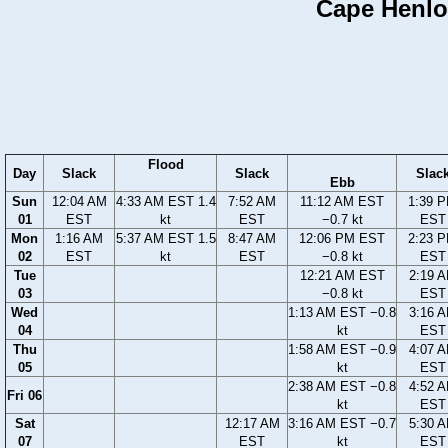
Cape Henlop
Flood
Day
Slack
Slack
Slac
Ebb
Sun
12:04 AM
4:33 AM EST 1.4
7:52 AM
11:12 AM EST
1:39 
01
EST
kt
EST
−0.7 kt
EST
Mon
1:16 AM
5:37 AM EST 1.5
8:47 AM
12:06 PM EST
2:23 
02
EST
kt
EST
−0.8 kt
EST
Tue
12:21 AM EST
2:19 
03
−0.8 kt
EST
Wed
1:13 AM EST −0.8
3:16 
04
kt
EST
Thu
1:58 AM EST −0.9
4:07 
05
kt
EST
2:38 AM EST −0.8
4:52 
Fri 06
kt
EST
Sat
12:17 AM
3:16 AM EST −0.7
5:30 
07
EST
kt
EST