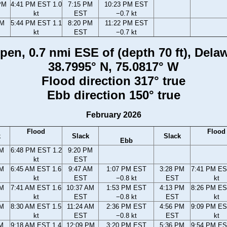
PM
4:41 PM EST 1.0
7:15 PM
10:23 PM EST
kt
EST
−0.7 kt
PM
5:44 PM EST 1.1
8:20 PM
11:22 PM EST
kt
EST
−0.7 kt
en, 0.7 nmi ESE of (depth 70 ft), Dela
38.7995° N, 75.0817° W
Flood direction 317° true
Ebb direction 150° true
February 2026
Flood
Flood
k
Slack
Slack
Ebb
PM
6:48 PM EST 1.2
9:20 PM
kt
EST
AM
6:45 AM EST 1.6
9:47 AM
1:07 PM EST
3:28 PM
7:41 PM ES
kt
EST
−0.8 kt
EST
kt
AM
7:41 AM EST 1.6
10:37 AM
1:53 PM EST
4:13 PM
8:26 PM ES
kt
EST
−0.8 kt
EST
kt
AM
8:30 AM EST 1.5
11:24 AM
2:36 PM EST
4:56 PM
9:09 PM ES
kt
EST
−0.8 kt
EST
kt
AM
9:18 AM EST 1.4
12:09 PM
3:20 PM EST
5:36 PM
9:54 PM ES