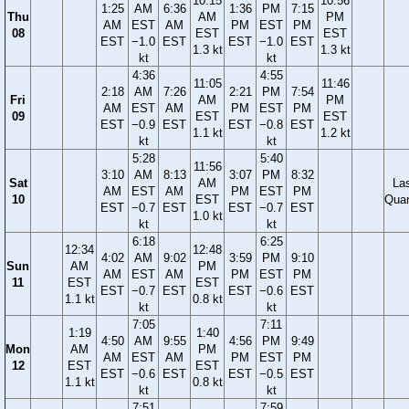
10:15
10:56
1:25
AM
6:36
1:36
PM
7:15
Thu
AM
PM
AM
EST
AM
PM
EST
PM
08
EST
EST
EST
−1.0
EST
EST
−1.0
EST
1.3 kt
1.3 kt
kt
kt
4:36
4:55
11:05
11:46
2:18
AM
7:26
2:21
PM
7:54
Fri
AM
PM
AM
EST
AM
PM
EST
PM
09
EST
EST
EST
−0.9
EST
EST
−0.8
EST
1.1 kt
1.2 kt
kt
kt
5:28
5:40
11:56
3:10
AM
8:13
3:07
PM
8:32
Sat
AM
La
AM
EST
AM
PM
EST
PM
10
EST
Quar
EST
−0.7
EST
EST
−0.7
EST
1.0 kt
kt
kt
6:18
6:25
12:34
12:48
4:02
AM
9:02
3:59
PM
9:10
Sun
AM
PM
AM
EST
AM
PM
EST
PM
11
EST
EST
EST
−0.7
EST
EST
−0.6
EST
1.1 kt
0.8 kt
kt
kt
7:05
7:11
1:19
1:40
4:50
AM
9:55
4:56
PM
9:49
Mon
AM
PM
AM
EST
AM
PM
EST
PM
12
EST
EST
EST
−0.6
EST
EST
−0.5
EST
1.1 kt
0.8 kt
kt
kt
7:51
7:59