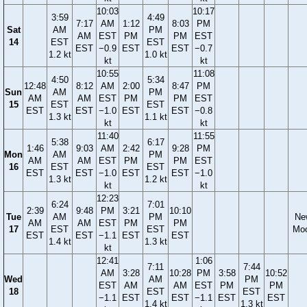
10:03
10:17
3:59
4:49
7:17
AM
1:12
8:03
PM
Sat
AM
PM
AM
EST
PM
PM
EST
14
EST
EST
EST
−0.9
EST
EST
−0.7
1.2 kt
1.0 kt
kt
kt
10:55
11:08
4:50
5:34
12:48
8:12
AM
2:00
8:47
PM
Sun
AM
PM
AM
AM
EST
PM
PM
EST
15
EST
EST
EST
EST
−1.0
EST
EST
−0.8
1.3 kt
1.1 kt
kt
kt
11:40
11:55
5:38
6:17
1:46
9:03
AM
2:42
9:28
PM
Mon
AM
PM
AM
AM
EST
PM
PM
EST
16
EST
EST
EST
EST
−1.0
EST
EST
−1.0
1.3 kt
1.2 kt
kt
kt
12:23
6:24
7:01
2:39
9:48
PM
3:21
10:10
Tue
AM
PM
Ne
AM
AM
EST
PM
PM
17
EST
EST
Mo
EST
EST
−1.1
EST
EST
1.4 kt
1.3 kt
kt
12:41
1:06
7:11
7:44
AM
3:28
10:28
PM
3:58
10:52
Wed
AM
PM
EST
AM
AM
EST
PM
PM
18
EST
EST
−1.1
EST
EST
−1.1
EST
EST
1.4 kt
1.3 kt