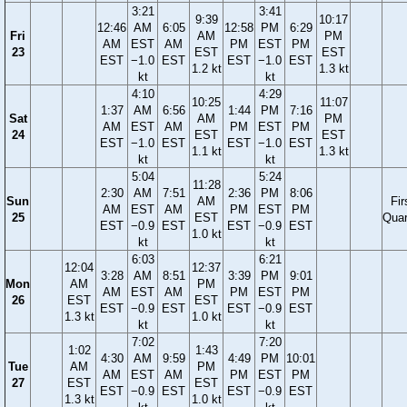
3:21
3:41
9:39
10:17
12:46
AM
6:05
12:58
PM
6:29
Fri
AM
PM
AM
EST
AM
PM
EST
PM
23
EST
EST
EST
−1.0
EST
EST
−1.0
EST
1.2 kt
1.3 kt
kt
kt
4:10
4:29
10:25
11:07
1:37
AM
6:56
1:44
PM
7:16
Sat
AM
PM
AM
EST
AM
PM
EST
PM
24
EST
EST
EST
−1.0
EST
EST
−1.0
EST
1.1 kt
1.3 kt
kt
kt
5:04
5:24
11:28
2:30
AM
7:51
2:36
PM
8:06
Sun
AM
Fir
AM
EST
AM
PM
EST
PM
25
EST
Quar
EST
−0.9
EST
EST
−0.9
EST
1.0 kt
kt
kt
6:03
6:21
12:04
12:37
3:28
AM
8:51
3:39
PM
9:01
Mon
AM
PM
AM
EST
AM
PM
EST
PM
26
EST
EST
EST
−0.9
EST
EST
−0.9
EST
1.3 kt
1.0 kt
kt
kt
7:02
7:20
1:02
1:43
4:30
AM
9:59
4:49
PM
10:01
Tue
AM
PM
AM
EST
AM
PM
EST
PM
27
EST
EST
EST
−0.9
EST
EST
−0.9
EST
1.3 kt
1.0 kt