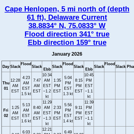
Cape Henlopen, 5 mi north of (depth
61 ft), Delaware Current
38.8834° N, 75.0833° W
Flood direction 341° true
Ebb direction 159° true
January 2026
Flood
Flood
Flood
Day
Slack
Slack
Slack
Slack
Slack
Slack
Pha
Ebb
Ebb
10:34
10:45
4:23
5:04
12:28
7:47
AM
1:35
8:15
PM
Thu
AM
PM
AM
AM
EST
PM
PM
EST
01
EST
EST
EST
EST
−1.2
EST
EST
−1.1
1.5 kt
1.3 kt
kt
kt
11:29
11:39
5:13
5:56
1:25
8:40
AM
2:33
9:11
PM
Fri
AM
PM
AM
AM
EST
PM
PM
EST
02
EST
EST
EST
EST
−1.3
EST
EST
−1.1
1.6 kt
1.4 kt
kt
kt
12:21
6:03
6:49