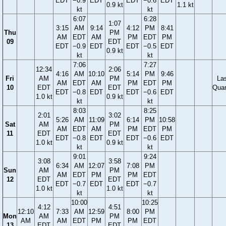
EDT
−0.9
EDT
EDT
−0.6
EDT
0.9 kt
1.1 kt
kt
kt
6:07
6:28
1:07
3:15
AM
9:14
4:12
PM
8:41
Thu
PM
AM
EDT
AM
PM
EDT
PM
09
EDT
EDT
−0.9
EDT
EDT
−0.5
EDT
0.9 kt
kt
kt
7:06
7:27
12:34
2:06
4:16
AM
10:10
5:14
PM
9:46
Fri
AM
PM
La
AM
EDT
AM
PM
EDT
PM
10
EDT
EDT
Quar
EDT
−0.8
EDT
EDT
−0.6
EDT
1.0 kt
0.9 kt
kt
kt
8:03
8:25
2:01
3:02
5:26
AM
11:09
6:14
PM
10:58
Sat
AM
PM
AM
EDT
AM
PM
EDT
PM
11
EDT
EDT
EDT
−0.8
EDT
EDT
−0.6
EDT
1.0 kt
0.9 kt
kt
kt
9:01
9:24
3:08
3:58
6:34
AM
12:07
7:08
PM
Sun
AM
PM
AM
EDT
PM
PM
EDT
12
EDT
EDT
EDT
−0.7
EDT
EDT
−0.7
1.0 kt
1.0 kt
kt
kt
10:00
10:25
4:12
4:51
12:10
7:33
AM
12:59
8:00
PM
Mon
AM
PM
AM
AM
EDT
PM
PM
EDT
13
EDT
EDT