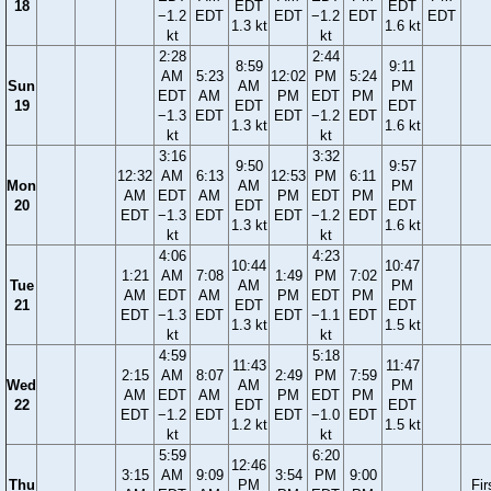
18
EDT
EDT
−1.2
EDT
EDT
−1.2
EDT
EDT
1.3 kt
1.6 kt
kt
kt
2:28
2:44
8:59
9:11
AM
5:23
12:02
PM
5:24
Sun
AM
PM
EDT
AM
PM
EDT
PM
19
EDT
EDT
−1.3
EDT
EDT
−1.2
EDT
1.3 kt
1.6 kt
kt
kt
3:16
3:32
9:50
9:57
12:32
AM
6:13
12:53
PM
6:11
Mon
AM
PM
AM
EDT
AM
PM
EDT
PM
20
EDT
EDT
EDT
−1.3
EDT
EDT
−1.2
EDT
1.3 kt
1.6 kt
kt
kt
4:06
4:23
10:44
10:47
1:21
AM
7:08
1:49
PM
7:02
Tue
AM
PM
AM
EDT
AM
PM
EDT
PM
21
EDT
EDT
EDT
−1.3
EDT
EDT
−1.1
EDT
1.3 kt
1.5 kt
kt
kt
4:59
5:18
11:43
11:47
2:15
AM
8:07
2:49
PM
7:59
Wed
AM
PM
AM
EDT
AM
PM
EDT
PM
22
EDT
EDT
EDT
−1.2
EDT
EDT
−1.0
EDT
1.2 kt
1.5 kt
kt
kt
5:59
6:20
12:46
3:15
AM
9:09
3:54
PM
9:00
Thu
PM
Fir