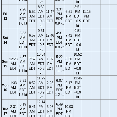
kt
kt
8:32
8:51
2:26
3:34
5:52
AM
11:47
6:51
PM
11:15
Fri
AM
PM
AM
EDT
AM
PM
EDT
PM
13
EDT
EDT
EDT
−0.8
EDT
EDT
−0.5
EDT
1.0 kt
0.9 kt
kt
kt
9:31
9:51
3:33
4:31
6:57
AM
12:46
7:42
PM
Sat
AM
PM
AM
EDT
PM
PM
EDT
14
EDT
EDT
EDT
−0.8
EDT
EDT
−0.6
1.0 kt
0.9 kt
kt
kt
10:34
10:52
4:37
5:22
12:28
7:57
AM
1:39
8:30
PM
Sun
AM
PM
AM
AM
EDT
PM
PM
EDT
15
EDT
EDT
EDT
EDT
−0.8
EDT
EDT
−0.8
1.1 kt
1.1 kt
kt
kt
11:29
11:46
5:31
6:07
1:33
8:52
AM
2:25
9:17
PM
Mon
AM
PM
AM
AM
EDT
PM
PM
EDT
16
EDT
EDT
EDT
EDT
−0.9
EDT
EDT
−0.9
1.2 kt
1.2 kt
kt
kt
12:14
6:19
6:49
2:31
9:41
PM
3:08
10:03
Tue
AM
PM
AM
AM
EDT
PM
PM
17
EDT
EDT
EDT
EDT
−1.0
EDT
EDT