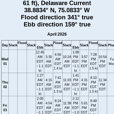
61 ft), Delaware Current
38.8834° N, 75.0833° W
Flood direction 341° true
Ebb direction 159° true
April 2026
Flood
Flood
Flood
Day
Slack
Slack
Slack
Slack
Slack
Slack
Pha
Ebb
Ebb
12:45
1:08
6:56
7:28
AM
3:30
10:24
PM
3:57
10:54
Wed
AM
PM
Ful
EDT
AM
AM
EDT
PM
PM
01
EDT
EDT
Mo
−1.1
EDT
EDT
−1.1
EDT
EDT
1.4 kt
1.5 kt
kt
kt
1:27
1:41
7:41
8:10
AM
4:15
11:03
PM
4:31
11:34
Thu
AM
PM
EDT
AM
AM
EDT
PM
PM
02
EDT
EDT
−1.1
EDT
EDT
−1.1
EDT
EDT
1.3 kt
1.5 kt
kt
kt
2:05
2:12
8:24
8:49
AM
4:54
11:39
PM
5:01
Fri
AM
PM
EDT
AM
AM
EDT
PM
03
EDT
EDT
−1.1
EDT
EDT
−1.0
EDT