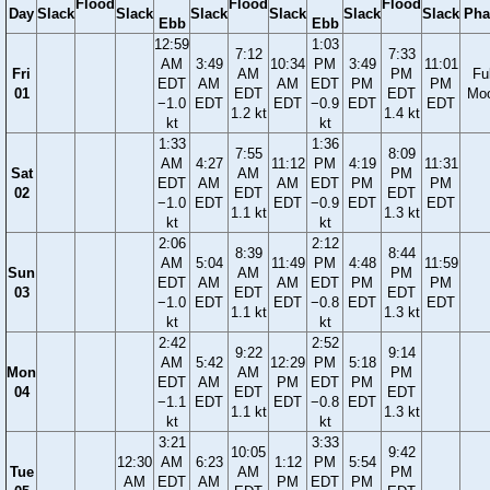
Flood
Flood
Flood
Day
Slack
Slack
Slack
Slack
Slack
Slack
Pha
Ebb
Ebb
12:59
1:03
7:12
7:33
AM
3:49
10:34
PM
3:49
11:01
Fri
AM
PM
Ful
EDT
AM
AM
EDT
PM
PM
01
EDT
EDT
Mo
−1.0
EDT
EDT
−0.9
EDT
EDT
1.2 kt
1.4 kt
kt
kt
1:33
1:36
7:55
8:09
AM
4:27
11:12
PM
4:19
11:31
Sat
AM
PM
EDT
AM
AM
EDT
PM
PM
02
EDT
EDT
−1.0
EDT
EDT
−0.9
EDT
EDT
1.1 kt
1.3 kt
kt
kt
2:06
2:12
8:39
8:44
AM
5:04
11:49
PM
4:48
11:59
Sun
AM
PM
EDT
AM
AM
EDT
PM
PM
03
EDT
EDT
−1.0
EDT
EDT
−0.8
EDT
EDT
1.1 kt
1.3 kt
kt
kt
2:42
2:52
9:22
9:14
AM
5:42
12:29
PM
5:18
Mon
AM
PM
EDT
AM
PM
EDT
PM
04
EDT
EDT
−1.1
EDT
EDT
−0.8
EDT
1.1 kt
1.3 kt
kt
kt
3:21
3:33
10:05
9:42
12:30
AM
6:23
1:12
PM
5:54
Tue
AM
PM
AM
EDT
AM
PM
EDT
PM