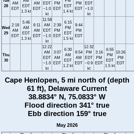
Tue
AM
PM
AM
AM
EDT
PM
PM
EDT
28
EDT
EDT
EDT
EDT
−1.0
EDT
EDT
−1.0
1.3 kt
1.4 kt
kt
kt
11:58
5:46
6:15
2:18
9:11
AM
2:39
9:44
Wed
AM
PM
AM
AM
EDT
PM
PM
29
EDT
EDT
EDT
EDT
−1.0
EDT
EDT
1.3 kt
1.5 kt
kt
12:22
12:32
6:30
6:55
AM
3:07
9:54
PM
3:16
10:26
Thu
AM
PM
EDT
AM
AM
EDT
PM
PM
30
EDT
EDT
−1.0
EDT
EDT
−0.9
EDT
EDT
1.2 kt
1.5 kt
kt
kt
Cape Henlopen, 5 mi north of (depth
61 ft), Delaware Current
38.8834° N, 75.0833° W
Flood direction 341° true
Ebb direction 159° true
May 2026