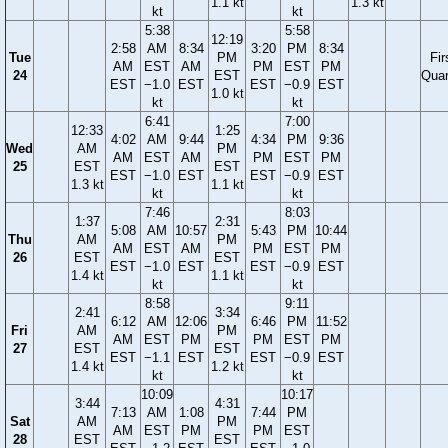
1.1 kt
1.3 kt
kt
kt
5:38
5:58
12:19
2:58
AM
8:34
3:20
PM
8:34
Tue
PM
Fir
AM
EST
AM
PM
EST
PM
24
EST
Quar
EST
−1.0
EST
EST
−0.9
EST
1.0 kt
kt
kt
6:41
7:00
12:33
1:25
4:02
AM
9:44
4:34
PM
9:36
Wed
AM
PM
AM
EST
AM
PM
EST
PM
25
EST
EST
EST
−1.0
EST
EST
−0.9
EST
1.3 kt
1.1 kt
kt
kt
7:46
8:03
1:37
2:31
5:08
AM
10:57
5:43
PM
10:44
Thu
AM
PM
AM
EST
AM
PM
EST
PM
26
EST
EST
EST
−1.0
EST
EST
−0.9
EST
1.4 kt
1.1 kt
kt
kt
8:58
9:11
2:41
3:34
6:12
AM
12:06
6:46
PM
11:52
Fri
AM
PM
AM
EST
PM
PM
EST
PM
27
EST
EST
EST
−1.1
EST
EST
−0.9
EST
1.4 kt
1.2 kt
kt
kt
10:09
10:17
3:44
4:31
7:13
AM
1:08
7:44
PM
Sat
AM
PM
AM
EST
PM
PM
EST
28
EST
EST