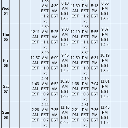
1:55
2:22
8:18
8:55
AM
4:39
11:39
PM
5:18
Wed
AM
PM
EST
AM
AM
EST
PM
04
EST
EST
−1.2
EST
EST
−1.2
EST
1.5 kt
1.5 kt
kt
kt
2:39
2:58
9:03
9:37
12:11
AM
5:25
12:19
PM
5:55
Thu
AM
PM
AM
EST
AM
PM
EST
PM
05
EST
EST
EST
−1.1
EST
EST
−1.1
EST
1.4 kt
1.4 kt
kt
kt
3:20
3:32
9:45
10:19
12:57
AM
6:09
12:59
PM
6:31
Fri
AM
PM
AM
EST
AM
PM
EST
PM
06
EST
EST
EST
−1.0
EST
EST
−1.0
EST
1.2 kt
1.3 kt
kt
kt
4:01
4:10
10:28
11:01
1:43
AM
6:52
1:38
PM
7:04
Sat
AM
PM
AM
EST
AM
PM
EST
PM
07
EST
EST
EST
−0.9
EST
EST
−0.8
EST
1.0 kt
1.2 kt
kt
kt
4:44
4:51
11:16
11:45
2:26
AM
7:35
2:21
PM
7:36
Sun
AM
PM
AM
EST
AM
PM
EST
PM
08
EST
EST
EST
−0.7
EST
EST
−0.7
EST
0.9 kt
1.1 kt
kt
kt