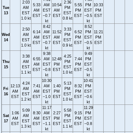
2:03
2:36
5:33
AM
10:54
5:55
PM
10:33
Tue
AM
PM
AM
EST
AM
PM
EST
PM
13
EST
EST
EST
−0.7
EST
EST
−0.5
EST
1.0 kt
0.8 kt
kt
kt
8:42
8:52
2:50
3:33
6:14
AM
11:52
6:52
PM
11:21
Wed
AM
PM
AM
EST
AM
PM
EST
PM
14
EST
EST
EST
−0.7
EST
EST
−0.5
EST
1.0 kt
0.9 kt
kt
kt
9:38
9:49
3:38
4:25
6:55
AM
12:48
7:44
PM
Thu
AM
PM
AM
EST
PM
PM
EST
15
EST
EST
EST
−0.8
EST
EST
−0.5
1.1 kt
1.0 kt
kt
kt
10:30
10:41
4:24
5:13
12:13
7:41
AM
1:40
8:32
PM
Fri
AM
PM
AM
AM
EST
PM
PM
EST
16
EST
EST
EST
EST
−1.0
EST
EST
−0.6
1.2 kt
1.0 kt
kt
kt
11:17
11:29
5:09
5:58
1:06
8:30
AM
2:27
9:15
PM
Sat
AM
PM
AM
AM
EST
PM
PM
EST
17
EST
EST
EST
EST
−1.1
EST
EST
−0.8
1.3 kt
1.1 kt
kt
kt