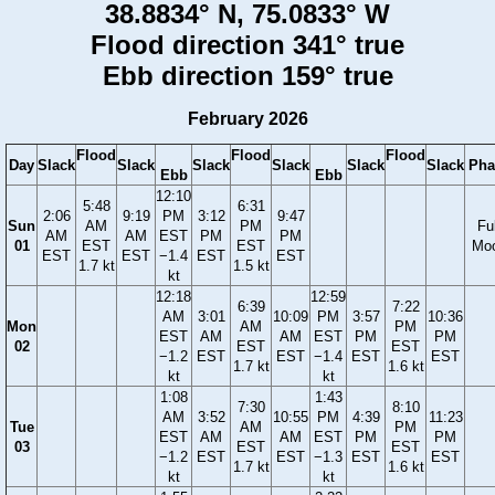
38.8834° N, 75.0833° W
Flood direction 341° true
Ebb direction 159° true
February 2026
Flood
Flood
Flood
Day
Slack
Slack
Slack
Slack
Slack
Slack
Pha
Ebb
Ebb
12:10
5:48
6:31
2:06
9:19
PM
3:12
9:47
Sun
AM
PM
Ful
AM
AM
EST
PM
PM
01
EST
EST
Mo
EST
EST
−1.4
EST
EST
1.7 kt
1.5 kt
kt
12:18
12:59
6:39
7:22
AM
3:01
10:09
PM
3:57
10:36
Mon
AM
PM
EST
AM
AM
EST
PM
PM
02
EST
EST
−1.2
EST
EST
−1.4
EST
EST
1.7 kt
1.6 kt
kt
kt
1:08
1:43
7:30
8:10
AM
3:52
10:55
PM
4:39
11:23
Tue
AM
PM
EST
AM
AM
EST
PM
PM
03
EST
EST
−1.2
EST
EST
−1.3
EST
EST
1.7 kt
1.6 kt
kt
kt