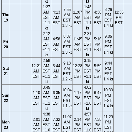
kt
kt
1:27
1:48
7:55
8:26
AM
4:13
11:07
PM
4:36
11:35
Thu
AM
PM
EST
AM
AM
EST
PM
PM
19
EST
EST
−1.1
EST
EST
−1.1
EST
EST
1.3 kt
1.4 kt
kt
kt
2:12
2:31
8:37
9:05
AM
4:58
11:45
PM
5:16
Fri
AM
PM
EST
AM
AM
EST
PM
20
EST
EST
−1.1
EST
EST
−1.1
EST
1.3 kt
1.4 kt
kt
kt
2:58
3:15
9:18
9:44
12:21
AM
5:44
12:28
PM
5:59
Sat
AM
PM
AM
EST
AM
PM
EST
PM
21
EST
EST
EST
−1.1
EST
EST
−1.1
EST
1.2 kt
1.4 kt
kt
kt
3:45
4:02
10:04
10:30
1:10
AM
6:35
1:17
PM
6:47
Sun
AM
PM
AM
EST
AM
PM
EST
PM
22
EST
EST
EST
−1.1
EST
EST
−1.0
EST
1.1 kt
1.4 kt
kt
kt
4:38
4:57
11:07
11:29
2:01
AM
7:32
2:14
PM
7:38
Mon
AM
PM
AM
EST
AM
PM
EST
PM
23
EST
EST
EST
−1.0
EST
EST
−1.0
EST