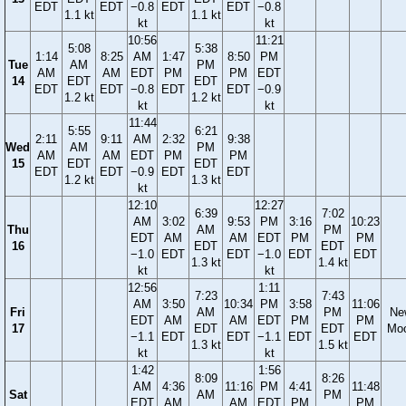
EDT
EDT
−0.8
EDT
EDT
−0.8
1.1 kt
1.1 kt
kt
kt
10:56
11:21
5:08
5:38
1:14
8:25
AM
1:47
8:50
PM
Tue
AM
PM
AM
AM
EDT
PM
PM
EDT
14
EDT
EDT
EDT
EDT
−0.8
EDT
EDT
−0.9
1.2 kt
1.2 kt
kt
kt
11:44
5:55
6:21
2:11
9:11
AM
2:32
9:38
Wed
AM
PM
AM
AM
EDT
PM
PM
15
EDT
EDT
EDT
EDT
−0.9
EDT
EDT
1.2 kt
1.3 kt
kt
12:10
12:27
6:39
7:02
AM
3:02
9:53
PM
3:16
10:23
Thu
AM
PM
EDT
AM
AM
EDT
PM
PM
16
EDT
EDT
−1.0
EDT
EDT
−1.0
EDT
EDT
1.3 kt
1.4 kt
kt
kt
12:56
1:11
7:23
7:43
AM
3:50
10:34
PM
3:58
11:06
Fri
AM
PM
Ne
EDT
AM
AM
EDT
PM
PM
17
EDT
EDT
Mo
−1.1
EDT
EDT
−1.1
EDT
EDT
1.3 kt
1.5 kt
kt
kt
1:42
1:56
8:09
8:26
AM
4:36
11:16
PM
4:41
11:48
Sat
AM
PM
EDT
AM
AM
EDT
PM
PM