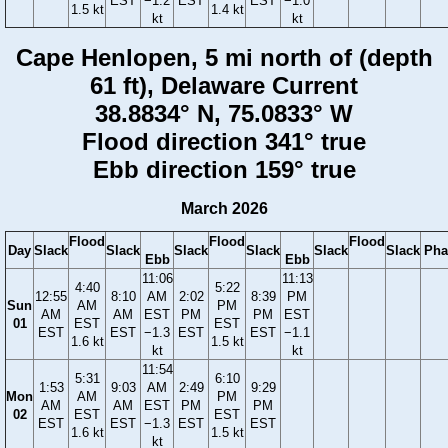
EST
−1.2
EST
EST
−1.0
1.5 kt
1.4 kt
kt
kt
Cape Henlopen, 5 mi north of (depth
61 ft), Delaware Current
38.8834° N, 75.0833° W
Flood direction 341° true
Ebb direction 159° true
March 2026
Flood
Flood
Flood
Day
Slack
Slack
Slack
Slack
Slack
Slack
Pha
Ebb
Ebb
11:06
11:13
4:40
5:22
12:55
8:10
AM
2:02
8:39
PM
Sun
AM
PM
AM
AM
EST
PM
PM
EST
01
EST
EST
EST
EST
−1.3
EST
EST
−1.1
1.6 kt
1.5 kt
kt
kt
11:54
5:31
6:10
1:53
9:03
AM
2:49
9:29
Mon
AM
PM
AM
AM
EST
PM
PM
02
EST
EST
EST
EST
−1.3
EST
EST
1.6 kt
1.5 kt
kt