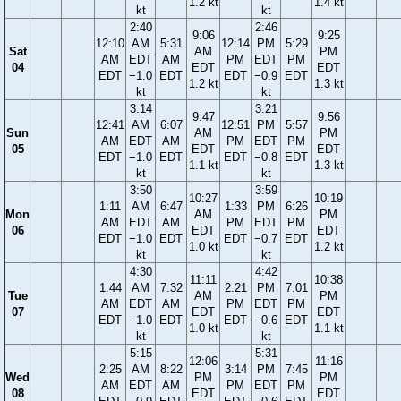
1.2 kt
1.4 kt
kt
kt
2:40
2:46
9:06
9:25
12:10
AM
5:31
12:14
PM
5:29
Sat
AM
PM
AM
EDT
AM
PM
EDT
PM
04
EDT
EDT
EDT
−1.0
EDT
EDT
−0.9
EDT
1.2 kt
1.3 kt
kt
kt
3:14
3:21
9:47
9:56
12:41
AM
6:07
12:51
PM
5:57
Sun
AM
PM
AM
EDT
AM
PM
EDT
PM
05
EDT
EDT
EDT
−1.0
EDT
EDT
−0.8
EDT
1.1 kt
1.3 kt
kt
kt
3:50
3:59
10:27
10:19
1:11
AM
6:47
1:33
PM
6:26
Mon
AM
PM
AM
EDT
AM
PM
EDT
PM
06
EDT
EDT
EDT
−1.0
EDT
EDT
−0.7
EDT
1.0 kt
1.2 kt
kt
kt
4:30
4:42
11:11
10:38
1:44
AM
7:32
2:21
PM
7:01
Tue
AM
PM
AM
EDT
AM
PM
EDT
PM
07
EDT
EDT
EDT
−1.0
EDT
EDT
−0.6
EDT
1.0 kt
1.1 kt
kt
kt
5:15
5:31
12:06
11:16
2:25
AM
8:22
3:14
PM
7:45
Wed
PM
PM
AM
EDT
AM
PM
EDT
PM
08
EDT
EDT