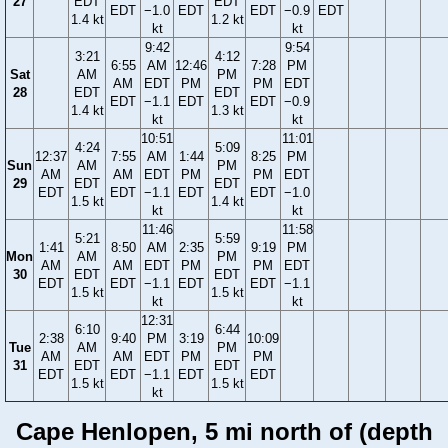
27
EDT
EDT
EDT
−1.0
EDT
EDT
−0.9
EDT
1.4 kt
1.2 kt
kt
kt
9:42
9:54
3:21
4:12
6:55
AM
12:46
7:28
PM
Sat
AM
PM
AM
EDT
PM
PM
EDT
28
EDT
EDT
EDT
−1.1
EDT
EDT
−0.9
1.4 kt
1.3 kt
kt
kt
10:51
11:01
4:24
5:09
12:37
7:55
AM
1:44
8:25
PM
Sun
AM
PM
AM
AM
EDT
PM
PM
EDT
29
EDT
EDT
EDT
EDT
−1.1
EDT
EDT
−1.0
1.5 kt
1.4 kt
kt
kt
11:46
11:58
5:21
5:59
1:41
8:50
AM
2:35
9:19
PM
Mon
AM
PM
AM
AM
EDT
PM
PM
EDT
30
EDT
EDT
EDT
EDT
−1.1
EDT
EDT
−1.1
1.5 kt
1.5 kt
kt
kt
12:31
6:10
6:44
2:38
9:40
PM
3:19
10:09
Tue
AM
PM
AM
AM
EDT
PM
PM
31
EDT
EDT
EDT
EDT
−1.1
EDT
EDT
1.5 kt
1.5 kt
kt
Cape Henlopen, 5 mi north of (depth