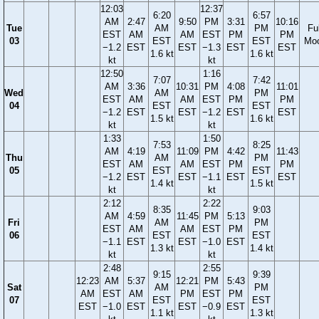
12:03
12:37
6:20
6:57
AM
2:47
9:50
PM
3:31
10:16
Tue
AM
PM
Ful
EST
AM
AM
EST
PM
PM
03
EST
EST
Mo
−1.2
EST
EST
−1.3
EST
EST
1.6 kt
1.6 kt
kt
kt
12:50
1:16
7:07
7:42
AM
3:36
10:31
PM
4:08
11:01
Wed
AM
PM
EST
AM
AM
EST
PM
PM
04
EST
EST
−1.2
EST
EST
−1.2
EST
EST
1.5 kt
1.6 kt
kt
kt
1:33
1:50
7:53
8:25
AM
4:19
11:09
PM
4:42
11:43
Thu
AM
PM
EST
AM
AM
EST
PM
PM
05
EST
EST
−1.2
EST
EST
−1.1
EST
EST
1.4 kt
1.5 kt
kt
kt
2:12
2:22
8:35
9:03
AM
4:59
11:45
PM
5:13
Fri
AM
PM
EST
AM
AM
EST
PM
06
EST
EST
−1.1
EST
EST
−1.0
EST
1.3 kt
1.4 kt
kt
kt
2:48
2:55
9:15
9:39
12:23
AM
5:37
12:21
PM
5:43
Sat
AM
PM
AM
EST
AM
PM
EST
PM
07
EST
EST
EST
−1.0
EST
EST
−0.9
EST
1.1 kt
1.3 kt