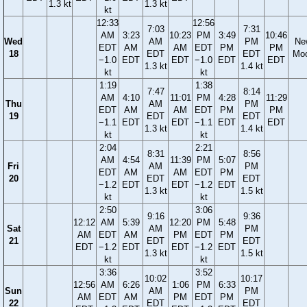
1.3 kt
1.3 kt
kt
12:33
12:56
7:03
7:31
AM
3:23
10:23
PM
3:49
10:46
Wed
AM
PM
Ne
EDT
AM
AM
EDT
PM
PM
18
EDT
EDT
Mo
−1.0
EDT
EDT
−1.0
EDT
EDT
1.3 kt
1.4 kt
kt
kt
1:19
1:38
7:47
8:14
AM
4:10
11:01
PM
4:28
11:29
Thu
AM
PM
EDT
AM
AM
EDT
PM
PM
19
EDT
EDT
−1.1
EDT
EDT
−1.1
EDT
EDT
1.3 kt
1.4 kt
kt
kt
2:04
2:21
8:31
8:56
AM
4:54
11:39
PM
5:07
Fri
AM
PM
EDT
AM
AM
EDT
PM
20
EDT
EDT
−1.2
EDT
EDT
−1.2
EDT
1.3 kt
1.5 kt
kt
kt
2:50
3:06
9:16
9:36
12:12
AM
5:39
12:20
PM
5:48
Sat
AM
PM
AM
EDT
AM
PM
EDT
PM
21
EDT
EDT
EDT
−1.2
EDT
EDT
−1.2
EDT
1.3 kt
1.5 kt
kt
kt
3:36
3:52
10:02
10:17
12:56
AM
6:26
1:06
PM
6:33
Sun
AM
PM
AM
EDT
AM
PM
EDT
PM
22
EDT
EDT