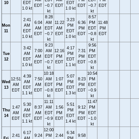
10
EDT
EDT
EDT
−0.7
EDT
EDT
−0.7
EDT
1.0 kt
1.0 kt
kt
kt
8:28
8:57
2:41
3:23
6:04
AM
11:22
6:36
PM
11:48
Mon
AM
PM
AM
EDT
AM
PM
EDT
PM
11
EDT
EDT
EDT
−0.7
EDT
EDT
−0.8
EDT
1.0 kt
1.0 kt
kt
kt
9:23
9:56
3:42
4:17
7:00
AM
12:16
7:31
PM
Tue
AM
PM
AM
EDT
PM
PM
EDT
12
EDT
EDT
EDT
−0.7
EDT
EDT
−0.8
1.0 kt
1.1 kt
kt
kt
10:18
10:54
4:39
5:07
12:51
7:50
AM
1:07
8:23
PM
Wed
AM
PM
AM
AM
EDT
PM
PM
EDT
13
EDT
EDT
EDT
EDT
−0.8
EDT
EDT
−0.9
1.1 kt
1.3 kt
kt
kt
11:11
11:47
5:30
5:51
1:47
8:37
AM
1:56
9:12
PM
Thu
AM
PM
AM
AM
EDT
PM
PM
EDT
14
EDT
EDT
EDT
EDT
−0.9
EDT
EDT
−1.0
1.1 kt
1.4 kt
kt
kt
12:00
6:17
6:34
2:41
9:24
PM
2:44
9:58
Fri
AM
PM