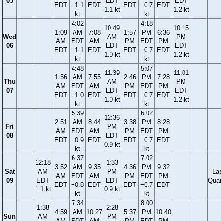
05
EDT
EDT
EDT
−1.1
EDT
EDT
−0.7
EDT
1.1 kt
1.2 kt
kt
kt
4:02
4:18
10:49
10:15
1:09
AM
7:08
1:57
PM
6:36
Wed
AM
PM
AM
EDT
AM
PM
EDT
PM
06
EDT
EDT
EDT
−1.1
EDT
EDT
−0.7
EDT
1.0 kt
1.2 kt
kt
kt
4:48
5:07
11:39
11:01
1:56
AM
7:55
2:46
PM
7:28
Thu
AM
PM
AM
EDT
AM
PM
EDT
PM
07
EDT
EDT
EDT
−1.0
EDT
EDT
−0.7
EDT
1.0 kt
1.2 kt
kt
kt
5:39
6:02
12:36
2:51
AM
8:44
3:38
PM
8:28
Fri
PM
AM
EDT
AM
PM
EDT
PM
08
EDT
EDT
−0.9
EDT
EDT
−0.7
EDT
0.9 kt
kt
kt
6:37
7:02
12:18
1:33
3:52
AM
9:35
4:36
PM
9:32
Sat
AM
PM
La
AM
EDT
AM
PM
EDT
PM
09
EDT
EDT
Quar
EDT
−0.8
EDT
EDT
−0.7
EDT
1.1 kt
0.9 kt
kt
kt
7:34
8:00
1:38
2:28
4:59
AM
10:27
5:37
PM
10:40
Sun
AM
PM
AM
EDT
AM
PM
EDT
PM