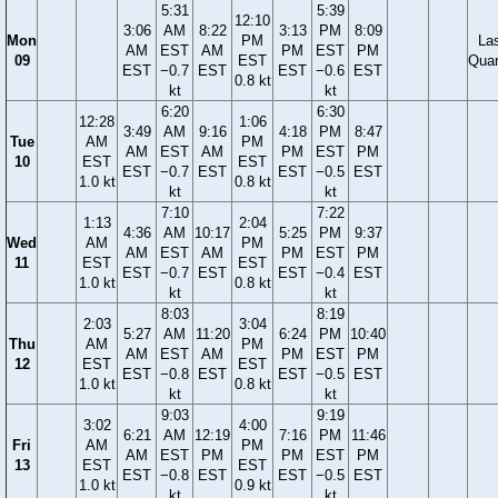
5:31
5:39
12:10
3:06
AM
8:22
3:13
PM
8:09
Mon
PM
La
AM
EST
AM
PM
EST
PM
09
EST
Quar
EST
−0.7
EST
EST
−0.6
EST
0.8 kt
kt
kt
6:20
6:30
12:28
1:06
3:49
AM
9:16
4:18
PM
8:47
Tue
AM
PM
AM
EST
AM
PM
EST
PM
10
EST
EST
EST
−0.7
EST
EST
−0.5
EST
1.0 kt
0.8 kt
kt
kt
7:10
7:22
1:13
2:04
4:36
AM
10:17
5:25
PM
9:37
Wed
AM
PM
AM
EST
AM
PM
EST
PM
11
EST
EST
EST
−0.7
EST
EST
−0.4
EST
1.0 kt
0.8 kt
kt
kt
8:03
8:19
2:03
3:04
5:27
AM
11:20
6:24
PM
10:40
Thu
AM
PM
AM
EST
AM
PM
EST
PM
12
EST
EST
EST
−0.8
EST
EST
−0.5
EST
1.0 kt
0.8 kt
kt
kt
9:03
9:19
3:02
4:00
6:21
AM
12:19
7:16
PM
11:46
Fri
AM
PM
AM
EST
PM
PM
EST
PM
13
EST
EST
EST
−0.8
EST
EST
−0.5
EST
1.0 kt
0.9 kt
kt
kt