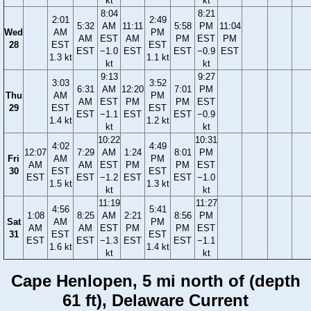
kt
kt
8:04
8:21
2:01
2:49
5:32
AM
11:11
5:58
PM
11:04
Wed
AM
PM
AM
EST
AM
PM
EST
PM
28
EST
EST
EST
−1.0
EST
EST
−0.9
EST
1.3 kt
1.1 kt
kt
kt
9:13
9:27
3:03
3:52
6:31
AM
12:20
7:01
PM
Thu
AM
PM
AM
EST
PM
PM
EST
29
EST
EST
EST
−1.1
EST
EST
−0.9
1.4 kt
1.2 kt
kt
kt
10:22
10:31
4:02
4:49
12:07
7:29
AM
1:24
8:01
PM
Fri
AM
PM
AM
AM
EST
PM
PM
EST
30
EST
EST
EST
EST
−1.2
EST
EST
−1.0
1.5 kt
1.3 kt
kt
kt
11:19
11:27
4:56
5:41
1:08
8:25
AM
2:21
8:56
PM
Sat
AM
PM
AM
AM
EST
PM
PM
EST
31
EST
EST
EST
EST
−1.3
EST
EST
−1.1
1.6 kt
1.4 kt
kt
kt
Cape Henlopen, 5 mi north of (depth
61 ft), Delaware Current