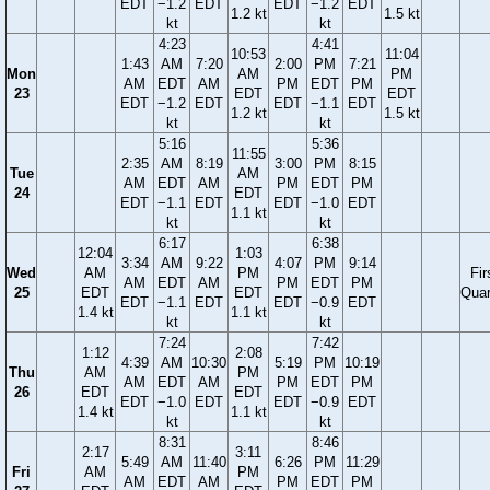
EDT
−1.2
EDT
EDT
−1.2
EDT
1.2 kt
1.5 kt
kt
kt
4:23
4:41
10:53
11:04
1:43
AM
7:20
2:00
PM
7:21
Mon
AM
PM
AM
EDT
AM
PM
EDT
PM
23
EDT
EDT
EDT
−1.2
EDT
EDT
−1.1
EDT
1.2 kt
1.5 kt
kt
kt
5:16
5:36
11:55
2:35
AM
8:19
3:00
PM
8:15
Tue
AM
AM
EDT
AM
PM
EDT
PM
24
EDT
EDT
−1.1
EDT
EDT
−1.0
EDT
1.1 kt
kt
kt
6:17
6:38
12:04
1:03
3:34
AM
9:22
4:07
PM
9:14
Wed
AM
PM
Fir
AM
EDT
AM
PM
EDT
PM
25
EDT
EDT
Quar
EDT
−1.1
EDT
EDT
−0.9
EDT
1.4 kt
1.1 kt
kt
kt
7:24
7:42
1:12
2:08
4:39
AM
10:30
5:19
PM
10:19
Thu
AM
PM
AM
EDT
AM
PM
EDT
PM
26
EDT
EDT
EDT
−1.0
EDT
EDT
−0.9
EDT
1.4 kt
1.1 kt
kt
kt
8:31
8:46
2:17
3:11
5:49
AM
11:40
6:26
PM
11:29
Fri
AM
PM
AM
EDT
AM
PM
EDT
PM