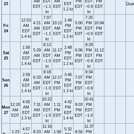
AM
EDT
AM
PM
EDT
PM
23
EDT
Quar
EDT
−1.1
EDT
EDT
−0.9
EDT
1.2 kt
kt
kt
7:07
7:25
12:53
1:48
4:21
AM
10:12
5:00
PM
10:04
Fri
AM
PM
AM
EDT
AM
PM
EDT
PM
24
EDT
EDT
EDT
−1.1
EDT
EDT
−0.9
EDT
1.4 kt
1.2 kt
kt
kt
8:13
8:29
1:58
2:48
5:29
AM
11:17
6:06
PM
11:12
Sat
AM
PM
AM
EDT
AM
PM
EDT
PM
25
EDT
EDT
EDT
−1.0
EDT
EDT
−0.9
EDT
1.4 kt
1.2 kt
kt
kt
9:18
9:34
2:59
3:46
6:33
AM
12:17
7:07
PM
Sun
AM
PM
AM
EDT
PM
PM
EDT
26
EDT
EDT
EDT
−1.0
EDT
EDT
−0.9
1.4 kt
1.3 kt
kt
kt
10:22
10:41
4:00
4:42
12:20
7:31
AM
1:11
8:03
PM
Mon
AM
PM
AM
AM
EDT
PM
PM
EDT
27
EDT
EDT
EDT
EDT
−1.0
EDT
EDT
−1.0
1.3 kt
1.4 kt
kt
kt
11:16
11:37
4:57
5:32
1:23
8:23
AM
1:58
8:56
PM