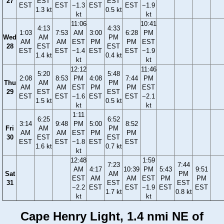
27
EST
EST
EST
EST
−1.3
EST
EST
−1.9
1.3 kt
0.5 kt
kt
kt
11:06
10:41
4:13
4:33
1:03
7:53
AM
3:00
6:28
PM
Wed
AM
PM
AM
AM
EST
PM
PM
EST
28
EST
EST
EST
EST
−1.4
EST
EST
−1.9
1.4 kt
0.4 kt
kt
kt
12:12
11:46
5:20
5:48
2:08
8:53
PM
4:08
7:44
PM
Thu
AM
PM
AM
AM
EST
PM
PM
EST
29
EST
EST
EST
EST
−1.6
EST
EST
−2.1
1.5 kt
0.5 kt
kt
kt
1:11
6:25
6:52
3:14
9:48
PM
5:00
8:52
Fri
AM
PM
AM
AM
EST
PM
PM
30
EST
EST
EST
EST
−1.8
EST
EST
1.6 kt
0.7 kt
kt
12:48
1:59
7:23
7:44
AM
4:17
10:39
PM
5:43
9:51
Sat
AM
PM
EST
AM
AM
EST
PM
PM
31
EST
EST
−2.2
EST
EST
−1.9
EST
EST
1.7 kt
0.8 kt
kt
kt
Cape Henry Light, 1.4 nmi NE of