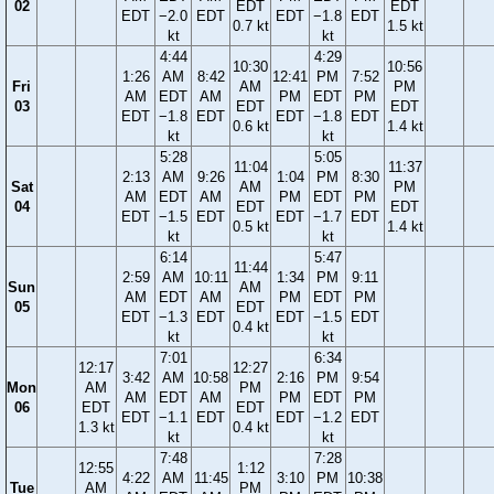
02
EDT
EDT
EDT
−2.0
EDT
EDT
−1.8
EDT
0.7 kt
1.5 kt
kt
kt
4:44
4:29
10:30
10:56
1:26
AM
8:42
12:41
PM
7:52
Fri
AM
PM
AM
EDT
AM
PM
EDT
PM
03
EDT
EDT
EDT
−1.8
EDT
EDT
−1.8
EDT
0.6 kt
1.4 kt
kt
kt
5:28
5:05
11:04
11:37
2:13
AM
9:26
1:04
PM
8:30
Sat
AM
PM
AM
EDT
AM
PM
EDT
PM
04
EDT
EDT
EDT
−1.5
EDT
EDT
−1.7
EDT
0.5 kt
1.4 kt
kt
kt
6:14
5:47
11:44
2:59
AM
10:11
1:34
PM
9:11
Sun
AM
AM
EDT
AM
PM
EDT
PM
05
EDT
EDT
−1.3
EDT
EDT
−1.5
EDT
0.4 kt
kt
kt
7:01
6:34
12:17
12:27
3:42
AM
10:58
2:16
PM
9:54
Mon
AM
PM
AM
EDT
AM
PM
EDT
PM
06
EDT
EDT
EDT
−1.1
EDT
EDT
−1.2
EDT
1.3 kt
0.4 kt
kt
kt
7:48
7:28
12:55
1:12
4:22
AM
11:45
3:10
PM
10:38
Tue
AM
PM