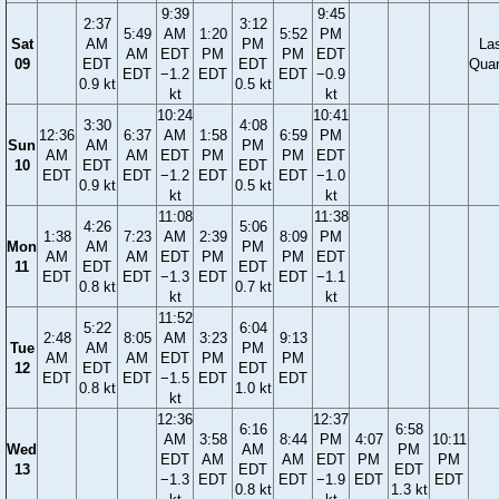
9:39
9:45
2:37
3:12
5:49
AM
1:20
5:52
PM
Sat
AM
PM
La
AM
EDT
PM
PM
EDT
09
EDT
EDT
Quar
EDT
−1.2
EDT
EDT
−0.9
0.9 kt
0.5 kt
kt
kt
10:24
10:41
3:30
4:08
12:36
6:37
AM
1:58
6:59
PM
Sun
AM
PM
AM
AM
EDT
PM
PM
EDT
10
EDT
EDT
EDT
EDT
−1.2
EDT
EDT
−1.0
0.9 kt
0.5 kt
kt
kt
11:08
11:38
4:26
5:06
1:38
7:23
AM
2:39
8:09
PM
Mon
AM
PM
AM
AM
EDT
PM
PM
EDT
11
EDT
EDT
EDT
EDT
−1.3
EDT
EDT
−1.1
0.8 kt
0.7 kt
kt
kt
11:52
5:22
6:04
2:48
8:05
AM
3:23
9:13
Tue
AM
PM
AM
AM
EDT
PM
PM
12
EDT
EDT
EDT
EDT
−1.5
EDT
EDT
0.8 kt
1.0 kt
kt
12:36
12:37
6:16
6:58
AM
3:58
8:44
PM
4:07
10:11
Wed
AM
PM
EDT
AM
AM
EDT
PM
PM
13
EDT
EDT
−1.3
EDT
EDT
−1.9
EDT
EDT
0.8 kt
1.3 kt