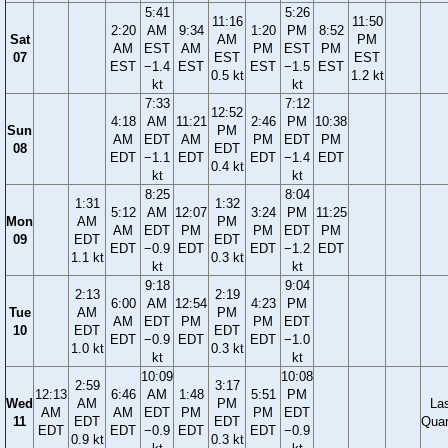
5:41
5:26
11:16
11:50
2:20
AM
9:34
1:20
PM
8:52
Sat
AM
PM
AM
EST
AM
PM
EST
PM
07
EST
EST
EST
−1.4
EST
EST
−1.5
EST
0.5 kt
1.2 kt
kt
kt
7:33
7:12
12:52
4:18
AM
11:21
2:46
PM
10:38
Sun
PM
AM
EDT
AM
PM
EDT
PM
08
EDT
EDT
−1.1
EDT
EDT
−1.4
EDT
0.4 kt
kt
kt
8:25
8:04
1:31
1:32
5:12
AM
12:07
3:24
PM
11:25
Mon
AM
PM
AM
EDT
PM
PM
EDT
PM
09
EDT
EDT
EDT
−0.9
EDT
EDT
−1.2
EDT
1.1 kt
0.3 kt
kt
kt
9:18
9:04
2:13
2:19
6:00
AM
12:54
4:23
PM
Tue
AM
PM
AM
EDT
PM
PM
EDT
10
EDT
EDT
EDT
−0.9
EDT
EDT
−1.0
1.0 kt
0.3 kt
kt
kt
10:09
10:08
2:59
3:17
12:13
6:46
AM
1:48
5:51
PM
Wed
AM
PM
La
AM
AM
EDT
PM
PM
EDT
11
EDT
EDT
Quar
EDT
EDT
−0.9
EDT
EDT
−0.9
0.9 kt
0.3 kt