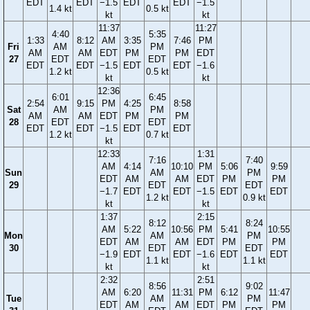
EDT
EDT
−1.5
EDT
EDT
−1.5
1.4 kt
0.5 kt
kt
kt
11:37
11:27
4:40
5:35
1:33
8:12
AM
3:35
7:46
PM
Fri
AM
PM
AM
AM
EDT
PM
PM
EDT
27
EDT
EDT
EDT
EDT
−1.5
EDT
EDT
−1.6
1.2 kt
0.5 kt
kt
kt
12:36
6:01
6:45
2:54
9:15
PM
4:25
8:58
Sat
AM
PM
AM
AM
EDT
PM
PM
28
EDT
EDT
EDT
EDT
−1.5
EDT
EDT
1.2 kt
0.7 kt
kt
12:33
1:31
7:16
7:40
AM
4:14
10:10
PM
5:06
9:59
Sun
AM
PM
EDT
AM
AM
EDT
PM
PM
29
EDT
EDT
−1.7
EDT
EDT
−1.5
EDT
EDT
1.2 kt
0.9 kt
kt
kt
1:37
2:15
8:12
8:24
AM
5:22
10:56
PM
5:41
10:55
Mon
AM
PM
EDT
AM
AM
EDT
PM
PM
30
EDT
EDT
−1.9
EDT
EDT
−1.6
EDT
EDT
1.1 kt
1.1 kt
kt
kt
2:32
2:51
8:56
9:02
AM
6:20
11:31
PM
6:12
11:47
Tue
AM
PM
EDT
AM
AM
EDT
PM
PM