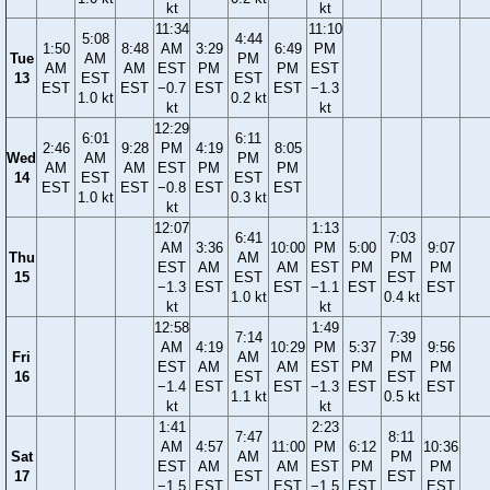
kt
kt
11:34
11:10
5:08
4:44
1:50
8:48
AM
3:29
6:49
PM
Tue
AM
PM
AM
AM
EST
PM
PM
EST
13
EST
EST
EST
EST
−0.7
EST
EST
−1.3
1.0 kt
0.2 kt
kt
kt
12:29
6:01
6:11
2:46
9:28
PM
4:19
8:05
Wed
AM
PM
AM
AM
EST
PM
PM
14
EST
EST
EST
EST
−0.8
EST
EST
1.0 kt
0.3 kt
kt
12:07
1:13
6:41
7:03
AM
3:36
10:00
PM
5:00
9:07
Thu
AM
PM
EST
AM
AM
EST
PM
PM
15
EST
EST
−1.3
EST
EST
−1.1
EST
EST
1.0 kt
0.4 kt
kt
kt
12:58
1:49
7:14
7:39
AM
4:19
10:29
PM
5:37
9:56
Fri
AM
PM
EST
AM
AM
EST
PM
PM
16
EST
EST
−1.4
EST
EST
−1.3
EST
EST
1.1 kt
0.5 kt
kt
kt
1:41
2:23
7:47
8:11
AM
4:57
11:00
PM
6:12
10:36
Sat
AM
PM
EST
AM
AM
EST
PM
PM
17
EST
EST
−1.5
EST
EST
−1.5
EST
EST