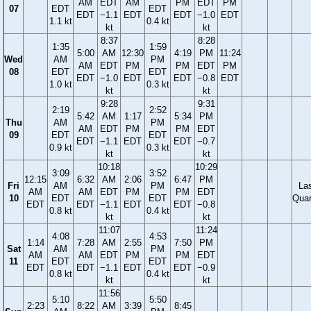
AM
EDT
AM
PM
EDT
PM
07
EDT
EDT
EDT
−1.1
EDT
EDT
−1.0
EDT
1.1 kt
0.4 kt
kt
kt
8:37
8:28
1:35
1:59
5:00
AM
12:30
4:19
PM
11:24
Wed
AM
PM
AM
EDT
PM
PM
EDT
PM
08
EDT
EDT
EDT
−1.0
EDT
EDT
−0.8
EDT
1.0 kt
0.3 kt
kt
kt
9:28
9:31
2:19
2:52
5:42
AM
1:17
5:34
PM
Thu
AM
PM
AM
EDT
PM
PM
EDT
09
EDT
EDT
EDT
−1.1
EDT
EDT
−0.7
0.9 kt
0.3 kt
kt
kt
10:18
10:29
3:09
3:52
12:15
6:32
AM
2:06
6:47
PM
Fri
AM
PM
La
AM
AM
EDT
PM
PM
EDT
10
EDT
EDT
Quar
EDT
EDT
−1.1
EDT
EDT
−0.8
0.8 kt
0.4 kt
kt
kt
11:07
11:24
4:08
4:53
1:14
7:28
AM
2:55
7:50
PM
Sat
AM
PM
AM
AM
EDT
PM
PM
EDT
11
EDT
EDT
EDT
EDT
−1.1
EDT
EDT
−0.9
0.8 kt
0.4 kt
kt
kt
11:56
5:10
5:50
2:23
8:22
AM
3:39
8:45