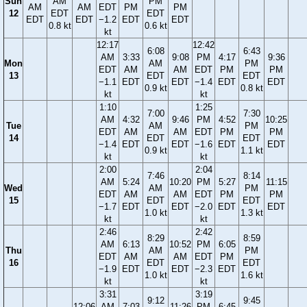
Sun
AM
PM
AM
AM
EDT
PM
PM
12
EDT
EDT
EDT
EDT
−1.2
EDT
EDT
0.8 kt
0.6 kt
kt
12:17
12:42
6:08
6:43
AM
3:33
9:08
PM
4:17
9:36
Mon
AM
PM
EDT
AM
AM
EDT
PM
PM
13
EDT
EDT
−1.1
EDT
EDT
−1.4
EDT
EDT
0.9 kt
0.8 kt
kt
kt
1:10
1:25
7:00
7:30
AM
4:32
9:46
PM
4:52
10:25
Tue
AM
PM
EDT
AM
AM
EDT
PM
PM
14
EDT
EDT
−1.4
EDT
EDT
−1.6
EDT
EDT
0.9 kt
1.1 kt
kt
kt
2:00
2:04
7:46
8:14
AM
5:24
10:20
PM
5:27
11:15
Wed
AM
PM
EDT
AM
AM
EDT
PM
PM
15
EDT
EDT
−1.7
EDT
EDT
−2.0
EDT
EDT
1.0 kt
1.3 kt
kt
kt
2:46
2:42
8:29
8:59
AM
6:13
10:52
PM
6:05
Thu
AM
PM
EDT
AM
AM
EDT
PM
16
EDT
EDT
−1.9
EDT
EDT
−2.3
EDT
1.0 kt
1.6 kt
kt
kt
3:31
3:19
9:12
9:45
12:06
AM
7:03
11:26
PM
6:45