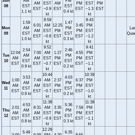
Sun
AM
PM
AM
EST
AM
PM
EST
PM
08
EST
EST
EST
−0.9
EST
EST
−1.3
EST
1.1 kt
0.4 kt
kt
kt
8:59
8:43
1:59
1:47
6:01
AM
12:25
3:45
PM
Mon
AM
PM
La
AM
EST
PM
PM
EST
09
EST
EST
Quar
EST
−0.8
EST
EST
−1.2
1.0 kt
0.3 kt
kt
kt
9:52
9:41
2:54
2:46
12:04
7:00
AM
1:27
4:55
PM
Tue
AM
PM
AM
AM
EST
PM
PM
EST
10
EST
EST
EST
EST
−0.7
EST
EST
−1.1
0.9 kt
0.2 kt
kt
kt
10:44
10:39
3:53
4:03
1:00
7:49
AM
2:37
6:37
PM
Wed
AM
PM
AM
AM
EST
PM
PM
EST
11
EST
EST
EST
EST
−0.7
EST
EST
−1.0
0.8 kt
0.2 kt
kt
kt
11:38
11:38
4:53
5:36
2:01
8:31
AM
3:35
7:59
PM
Thu
AM
PM
AM
AM
EST
PM
PM
EST
12
EST
EST
EST
EST
−0.9
EST
EST
−1.1
0.8 kt
0.3 kt
kt
kt
12:29
5:49
6:35
3:00
9:09
PM
4:20
8:55