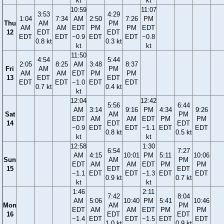
kt
kt
10:59
11:07
3:53
4:29
1:04
7:34
AM
2:50
7:26
PM
Thu
AM
PM
AM
AM
EDT
PM
PM
EDT
12
EDT
EDT
EDT
EDT
−0.9
EDT
EDT
−0.8
0.8 kt
0.3 kt
kt
kt
11:50
4:54
5:44
2:05
8:25
AM
3:48
8:37
Fri
AM
PM
AM
AM
EDT
PM
PM
13
EDT
EDT
EDT
EDT
−1.0
EDT
EDT
0.7 kt
0.4 kt
kt
12:04
12:42
5:56
6:44
AM
3:14
9:16
PM
4:34
9:26
Sat
AM
PM
EDT
AM
AM
EDT
PM
PM
14
EDT
EDT
−0.9
EDT
EDT
−1.1
EDT
EDT
0.8 kt
0.5 kt
kt
kt
12:58
1:30
6:54
7:27
AM
4:15
10:01
PM
5:11
10:06
Sun
AM
PM
EDT
AM
AM
EDT
PM
PM
15
EDT
EDT
−1.1
EDT
EDT
−1.3
EDT
EDT
0.9 kt
0.7 kt
kt
kt
1:46
2:11
7:42
8:04
AM
5:06
10:40
PM
5:41
10:46
Mon
AM
PM
EDT
AM
AM
EDT
PM
PM
16
EDT
EDT
−1.4
EDT
EDT
−1.5
EDT
EDT
1.0 kt
0.9 kt