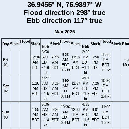
36.9455° N, 75.9897° W
Flood direction 298° true
Ebb direction 117° true
May 2026
Flood
Flood
Flood
Day
Slack
Slack
Slack
Slack
Slack
Slack
Pha
Ebb
Ebb
3:50
3:26
9:30
9:55
12:36
AM
7:48
11:29
PM
6:50
Fri
AM
PM
Ful
AM
EDT
AM
AM
EDT
PM
01
EDT
EDT
Mo
EDT
−1.6
EDT
EDT
−1.9
EDT
0.5 kt
1.5 kt
kt
kt
4:27
4:01
9:58
10:30
1:18
AM
8:26
11:57
PM
7:25
Sat
AM
PM
AM
EDT
AM
AM
EDT
PM
02
EDT
EDT
EDT
−1.5
EDT
EDT
−1.8
EDT
0.4 kt
1.4 kt
kt
kt
5:05
4:38
10:36
11:06
1:55
AM
9:04
12:33
PM
8:01
Sun
AM
PM
AM
EDT
AM
PM
EDT
PM
03
EDT
EDT
EDT
−1.4
EDT
EDT
−1.6
EDT
0.4 kt
1.3 kt
kt
kt