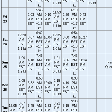
EST
−1.6
EST
EST
−1.6
EST
1.2 kt
0.9 kt
kt
kt
5:45
6:10
11:53
2:03
AM
9:10
2:29
PM
9:43
Fri
AM
AM
EST
AM
PM
EST
PM
23
EST
EST
−1.5
EST
EST
−1.7
EST
1.1 kt
kt
kt
6:42
6:54
12:20
12:35
3:07
AM
10:04
3:00
PM
10:27
Sat
AM
PM
AM
EST
AM
PM
EST
PM
24
EST
EST
EST
−1.4
EST
EST
−1.8
EST
1.1 kt
1.0 kt
kt
kt
7:46
7:43
1:09
1:21
4:18
AM
11:01
3:36
PM
11:14
Sun
AM
PM
Fir
AM
EST
AM
PM
EST
PM
25
EST
EST
Quar
EST
−1.3
EST
EST
−1.9
EST
1.2 kt
0.8 kt
kt
kt
8:53
8:38
2:05
2:15
5:32
AM
12:09
4:19
PM
Mon
AM
PM
AM
EST
PM
PM
EST
26
EST
EST
EST
−1.2
EST
EST
−1.9
1.3 kt
0.6 kt
kt
kt
10:00
9:38
3:07
3:21
12:05
6:45
AM
1:33
5:15
PM
Tue
AM
PM
AM
AM
EST
PM
PM
EST