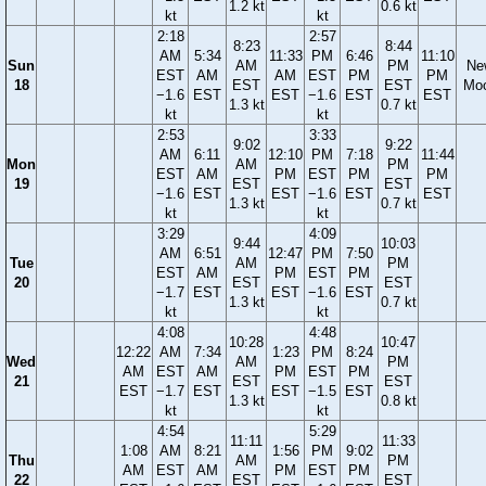
1.2 kt
0.6 kt
kt
kt
2:18
2:57
8:23
8:44
AM
5:34
11:33
PM
6:46
11:10
Sun
AM
PM
Ne
EST
AM
AM
EST
PM
PM
18
EST
EST
Mo
−1.6
EST
EST
−1.6
EST
EST
1.3 kt
0.7 kt
kt
kt
2:53
3:33
9:02
9:22
AM
6:11
12:10
PM
7:18
11:44
Mon
AM
PM
EST
AM
PM
EST
PM
PM
19
EST
EST
−1.6
EST
EST
−1.6
EST
EST
1.3 kt
0.7 kt
kt
kt
3:29
4:09
9:44
10:03
AM
6:51
12:47
PM
7:50
Tue
AM
PM
EST
AM
PM
EST
PM
20
EST
EST
−1.7
EST
EST
−1.6
EST
1.3 kt
0.7 kt
kt
kt
4:08
4:48
10:28
10:47
12:22
AM
7:34
1:23
PM
8:24
Wed
AM
PM
AM
EST
AM
PM
EST
PM
21
EST
EST
EST
−1.7
EST
EST
−1.5
EST
1.3 kt
0.8 kt
kt
kt
4:54
5:29
11:11
11:33
1:08
AM
8:21
1:56
PM
9:02
Thu
AM
PM
AM
EST
AM
PM
EST
PM
22
EST
EST