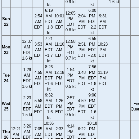
0.9 kt
1.6 kt
kt
kt
6:19
6:00
12:05
2:54
AM
10:01
2:04
PM
9:31
Sun
PM
AM
EDT
AM
PM
EDT
PM
22
EDT
EDT
−1.8
EDT
EDT
−2.2
EDT
0.8 kt
kt
kt
7:21
6:55
12:37
12:58
3:53
AM
11:10
2:51
PM
10:23
Mon
AM
PM
AM
EDT
AM
PM
EDT
PM
23
EDT
EDT
EDT
−1.7
EDT
EDT
−2.0
EDT
1.6 kt
0.7 kt
kt
kt
8:26
7:56
1:29
1:54
4:55
AM
12:19
3:48
PM
11:19
Tue
AM
PM
AM
EDT
PM
PM
EDT
PM
24
EDT
EDT
EDT
−1.6
EDT
EDT
−1.8
EDT
1.6 kt
0.5 kt
kt
kt
9:32
9:06
2:23
2:57
5:58
AM
1:26
4:59
PM
Wed
AM
PM
Fir
AM
EDT
PM
PM
EDT
25
EDT
EDT
Quar
EDT
−1.6
EDT
EDT
−1.6
1.5 kt
0.5 kt
kt
kt
10:36
10:18
3:26
4:14
12:21
7:05
AM
2:33
6:22
PM
Thu
AM
PM
AM
AM
EDT
PM
PM
EDT
26
EDT
EDT