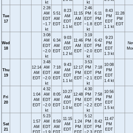
kt
kt
2:28
2:46
8:23
8:43
AM
5:51
11:15
PM
6:11
11:28
Tue
AM
PM
EDT
AM
AM
EDT
PM
PM
17
EDT
EDT
−1.7
EDT
EDT
−1.8
EDT
EDT
1.1 kt
1.1 kt
kt
kt
3:08
3:19
9:03
9:23
AM
6:34
11:46
PM
6:42
Wed
AM
PM
Ne
EDT
AM
AM
EDT
PM
18
EDT
EDT
Mo
−2.0
EDT
EDT
−2.0
EDT
1.2 kt
1.3 kt
kt
kt
3:48
3:53
9:43
10:08
12:14
AM
7:18
12:17
PM
7:18
Thu
AM
PM
AM
EDT
AM
PM
EDT
PM
19
EDT
EDT
EDT
−2.0
EDT
EDT
−2.1
EDT
1.1 kt
1.4 kt
kt
kt
4:32
4:30
10:27
10:56
1:04
AM
8:05
12:48
PM
7:58
Fri
AM
PM
AM
EDT
AM
PM
EDT
PM
20
EDT
EDT
EDT
−2.0
EDT
EDT
−2.2
EDT
1.0 kt
1.5 kt
kt
kt
5:23
5:12
11:15
11:47
1:57
AM
8:59
1:24
PM
8:42
Sat
AM
PM
AM
EDT
AM
PM
EDT
PM
21
EDT
EDT
EDT
−1.9
EDT
EDT
−2.3
EDT