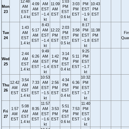
12:48
1:03
4:09
AM
11:09
3:03
PM
10:43
Mon
AM
PM
AM
EST
AM
PM
EST
PM
23
EST
EST
EST
−1.4
EST
EST
−1.9
EST
1.4 kt
0.6 kt
kt
kt
8:43
8:17
1:43
2:03
5:17
AM
12:22
3:58
PM
11:38
Tue
AM
PM
Fir
AM
EST
PM
PM
EST
PM
24
EST
EST
Quar
EST
−1.4
EST
EST
−1.8
EST
1.4 kt
0.5 kt
kt
kt
9:49
9:25
2:44
3:14
6:26
AM
1:42
5:11
PM
Wed
AM
PM
AM
EST
PM
PM
EST
25
EST
EST
EST
−1.4
EST
EST
−1.7
1.4 kt
0.4 kt
kt
kt
10:53
10:32
3:54
4:34
12:42
7:33
AM
2:56
6:36
PM
Thu
AM
PM
AM
AM
EST
PM
PM
EST
26
EST
EST
EST
EST
−1.5
EST
EST
−1.7
1.4 kt
0.4 kt
kt
kt
11:57
11:40
5:08
5:51
1:57
8:35
AM
3:53
7:53
PM
Fri
AM
PM
AM
AM
EST
PM
PM
EST
27
EST
EST
EST
EST
−1.6
EST
EST
−1.9
1.4 kt
0.6 kt
kt
kt