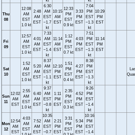
kt
kt
6:30
7:04
12:08
12:33
2:48
AM
10:15
3:33
PM
10:29
Thu
AM
PM
AM
EST
AM
PM
EST
PM
08
EST
EST
EST
−1.7
EST
EST
−1.3
EST
1.0 kt
0.9 kt
kt
kt
7:33
7:51
12:57
1:12
4:01
AM
11:14
4:03
PM
11:14
Fri
AM
PM
AM
EST
AM
PM
EST
PM
09
EST
EST
EST
−1.4
EST
EST
−1.3
EST
1.0 kt
0.7 kt
kt
kt
8:37
8:38
1:52
1:51
5:20
AM
12:10
4:27
PM
Sat
AM
PM
La
AM
EST
PM
PM
EST
10
EST
EST
Quar
EST
−1.1
EST
EST
−1.3
1.0 kt
0.4 kt
kt
kt
9:37
9:26
2:55
2:35
12:02
6:40
AM
1:11
4:52
PM
Sun
AM
PM
AM
AM
EST
PM
PM
EST
11
EST
EST
EST
EST
−0.8
EST
EST
−1.4
1.0 kt
0.3 kt
kt
kt
10:35
10:16
4:03
3:31
12:54
7:52
AM
2:21
5:34
PM
Mon
AM
PM
AM
AM
EST
PM
PM
EST
12
EST
EST
EST
EST
−0.7
EST
EST
−1.4
1.0 kt
0.2 kt