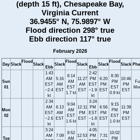
(depth 15 ft), Chesapeake Bay,
Virginia Current
36.9455° N, 75.9897° W
Flood direction 298° true
Ebb direction 117° true
February 2026
Flood
Flood
Flood
Day
Slack
Slack
Slack
Slack
Slack
Slack
Pha
Ebb
Ebb
1:43
2:42
8:14
8:30
AM
5:16
11:27
PM
6:20
10:46
Sun
AM
PM
Ful
EST
AM
AM
EST
PM
PM
01
EST
EST
Mo
−2.4
EST
EST
−1.9
EST
EST
1.7 kt
0.9 kt
kt
kt
2:34
3:24
9:04
9:15
AM
6:13
12:11
PM
6:56
11:39
Mon
AM
PM
EST
AM
PM
EST
PM
PM
02
EST
EST
−2.6
EST
EST
−1.8
EST
EST
1.6 kt
1.0 kt
kt
kt
3:24
4:05
9:52
10:02
AM
7:09
12:53
PM
7:31
Tue
AM
PM