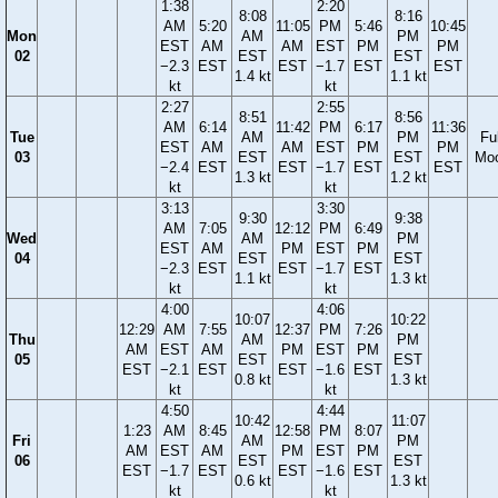
1:38
2:20
8:08
8:16
AM
5:20
11:05
PM
5:46
10:45
Mon
AM
PM
EST
AM
AM
EST
PM
PM
02
EST
EST
−2.3
EST
EST
−1.7
EST
EST
1.4 kt
1.1 kt
kt
kt
2:27
2:55
8:51
8:56
AM
6:14
11:42
PM
6:17
11:36
Tue
AM
PM
Ful
EST
AM
AM
EST
PM
PM
03
EST
EST
Mo
−2.4
EST
EST
−1.7
EST
EST
1.3 kt
1.2 kt
kt
kt
3:13
3:30
9:30
9:38
AM
7:05
12:12
PM
6:49
Wed
AM
PM
EST
AM
PM
EST
PM
04
EST
EST
−2.3
EST
EST
−1.7
EST
1.1 kt
1.3 kt
kt
kt
4:00
4:06
10:07
10:22
12:29
AM
7:55
12:37
PM
7:26
Thu
AM
PM
AM
EST
AM
PM
EST
PM
05
EST
EST
EST
−2.1
EST
EST
−1.6
EST
0.8 kt
1.3 kt
kt
kt
4:50
4:44
10:42
11:07
1:23
AM
8:45
12:58
PM
8:07
Fri
AM
PM
AM
EST
AM
PM
EST
PM
06
EST
EST
EST
−1.7
EST
EST
−1.6
EST
0.6 kt
1.3 kt
kt
kt