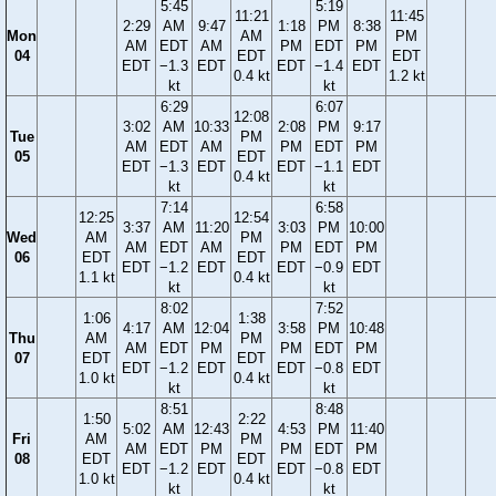
5:45
5:19
11:21
11:45
2:29
AM
9:47
1:18
PM
8:38
Mon
AM
PM
AM
EDT
AM
PM
EDT
PM
04
EDT
EDT
EDT
−1.3
EDT
EDT
−1.4
EDT
0.4 kt
1.2 kt
kt
kt
6:29
6:07
12:08
3:02
AM
10:33
2:08
PM
9:17
Tue
PM
AM
EDT
AM
PM
EDT
PM
05
EDT
EDT
−1.3
EDT
EDT
−1.1
EDT
0.4 kt
kt
kt
7:14
6:58
12:25
12:54
3:37
AM
11:20
3:03
PM
10:00
Wed
AM
PM
AM
EDT
AM
PM
EDT
PM
06
EDT
EDT
EDT
−1.2
EDT
EDT
−0.9
EDT
1.1 kt
0.4 kt
kt
kt
8:02
7:52
1:06
1:38
4:17
AM
12:04
3:58
PM
10:48
Thu
AM
PM
AM
EDT
PM
PM
EDT
PM
07
EDT
EDT
EDT
−1.2
EDT
EDT
−0.8
EDT
1.0 kt
0.4 kt
kt
kt
8:51
8:48
1:50
2:22
5:02
AM
12:43
4:53
PM
11:40
Fri
AM
PM
AM
EDT
PM
PM
EDT
PM
08
EDT
EDT
EDT
−1.2
EDT
EDT
−0.8
EDT
1.0 kt
0.4 kt
kt
kt