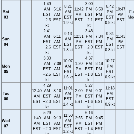
1:49
3:00
8:21
8:42
AM
5:16
11:42
PM
6:50
10:47
Sat
AM
PM
Ful
EST
AM
AM
EST
PM
PM
03
EST
EST
Mo
−2.6
EST
EST
−2.1
EST
EST
1.9 kt
0.8 kt
kt
kt
2:41
3:48
9:13
9:34
AM
6:11
12:31
PM
7:34
11:43
Sun
AM
PM
EST
AM
PM
EST
PM
PM
04
EST
EST
−2.6
EST
EST
−2.0
EST
EST
1.8 kt
0.8 kt
kt
kt
3:33
4:37
10:07
10:27
AM
7:09
1:20
PM
8:18
Mon
AM
PM
EST
AM
PM
EST
PM
05
EST
EST
−2.5
EST
EST
−1.8
EST
1.6 kt
0.9 kt
kt
kt
4:29
5:27
11:01
11:18
12:40
AM
8:10
2:09
PM
9:01
Tue
AM
PM
AM
EST
AM
PM
EST
PM
06
EST
EST
EST
−2.3
EST
EST
−1.6
EST
1.4 kt
0.9 kt
kt
kt
5:29
6:16
11:50
1:40
AM
9:13
2:55
PM
9:45
Wed
AM
AM
EST
AM
PM
EST
PM
07
EST
EST
−2.0
EST
EST
−1.4
EST
1.2 kt