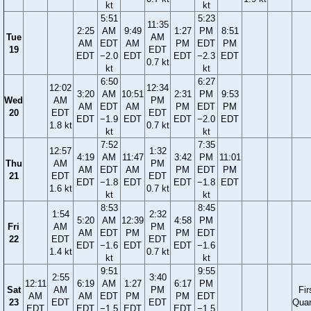
kt
kt
5:51
5:23
11:35
2:25
AM
9:49
1:27
PM
8:51
Tue
AM
AM
EDT
AM
PM
EDT
PM
19
EDT
EDT
−2.0
EDT
EDT
−2.3
EDT
0.7 kt
kt
kt
6:50
6:27
12:02
12:34
3:20
AM
10:51
2:31
PM
9:53
Wed
AM
PM
AM
EDT
AM
PM
EDT
PM
20
EDT
EDT
EDT
−1.9
EDT
EDT
−2.0
EDT
1.8 kt
0.7 kt
kt
kt
7:52
7:35
12:57
1:32
4:19
AM
11:47
3:42
PM
11:01
Thu
AM
PM
AM
EDT
AM
PM
EDT
PM
21
EDT
EDT
EDT
−1.8
EDT
EDT
−1.8
EDT
1.6 kt
0.7 kt
kt
kt
8:53
8:45
1:54
2:32
5:20
AM
12:39
4:58
PM
Fri
AM
PM
AM
EDT
PM
PM
EDT
22
EDT
EDT
EDT
−1.6
EDT
EDT
−1.6
1.4 kt
0.7 kt
kt
kt
9:51
9:55
2:55
3:40
12:11
6:19
AM
1:27
6:17
PM
Sat
AM
PM
Fir
AM
AM
EDT
PM
PM
EDT
23
EDT
EDT
Quar
EDT
EDT
−1.5
EDT
EDT
−1.5