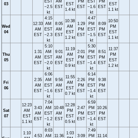
EST
AM
PM
EST
PM
03
EST
EST
−2.5
EST
EST
−1.6
EST
1.4 kt
1.1 kt
kt
kt
4:15
4:47
10:38
10:50
12:33
AM
8:05
1:29
PM
8:09
Wed
AM
PM
AM
EST
AM
PM
EST
PM
04
EST
EST
EST
−2.3
EST
EST
−1.5
EST
1.2 kt
1.1 kt
kt
kt
5:10
5:30
11:19
11:37
1:31
AM
9:01
2:01
PM
8:51
Thu
AM
PM
AM
EST
AM
PM
EST
PM
05
EST
EST
EST
−2.0
EST
EST
−1.4
EST
0.9 kt
1.2 kt
kt
kt
6:06
6:14
11:55
2:35
AM
9:56
2:26
PM
9:38
Fri
AM
AM
EST
AM
PM
EST
PM
06
EST
EST
−1.6
EST
EST
−1.4
EST
0.7 kt
kt
kt
7:04
6:59
12:23
12:28
3:43
AM
10:48
2:47
PM
10:26
Sat
AM
PM
AM
EST
AM
PM
EST
PM
07
EST
EST
EST
−1.2
EST
EST
−1.4
EST
1.1 kt
0.5 kt
kt
kt
8:03
7:49
1:10
1:03
4:53
AM
11:36
3:09
PM
11:14