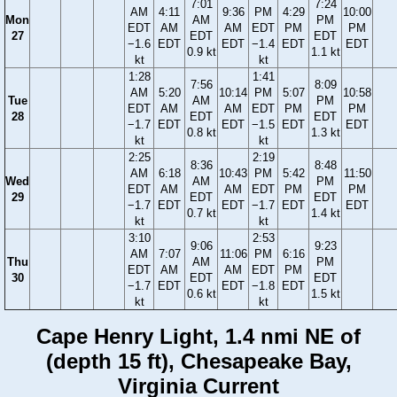
7:01
7:24
AM
4:11
9:36
PM
4:29
10:00
Mon
AM
PM
EDT
AM
AM
EDT
PM
PM
27
EDT
EDT
−1.6
EDT
EDT
−1.4
EDT
EDT
0.9 kt
1.1 kt
kt
kt
1:28
1:41
7:56
8:09
AM
5:20
10:14
PM
5:07
10:58
Tue
AM
PM
EDT
AM
AM
EDT
PM
PM
28
EDT
EDT
−1.7
EDT
EDT
−1.5
EDT
EDT
0.8 kt
1.3 kt
kt
kt
2:25
2:19
8:36
8:48
AM
6:18
10:43
PM
5:42
11:50
Wed
AM
PM
EDT
AM
AM
EDT
PM
PM
29
EDT
EDT
−1.7
EDT
EDT
−1.7
EDT
EDT
0.7 kt
1.4 kt
kt
kt
3:10
2:53
9:06
9:23
AM
7:07
11:06
PM
6:16
Thu
AM
PM
EDT
AM
AM
EDT
PM
30
EDT
EDT
−1.7
EDT
EDT
−1.8
EDT
0.6 kt
1.5 kt
kt
kt
Cape Henry Light, 1.4 nmi NE of
(depth 15 ft), Chesapeake Bay,
Virginia Current