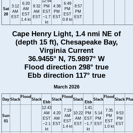
12:54
6:20
6:49
3:12
9:32
PM
4:38
8:57
Sat
AM
PM
AM
AM
EST
PM
PM
28
EST
EST
EST
EST
−1.7
EST
EST
1.4 kt
0.8 kt
kt
Cape Henry Light, 1.4 nmi NE of
(depth 15 ft), Chesapeake Bay,
Virginia Current
36.9455° N, 75.9897° W
Flood direction 298° true
Ebb direction 117° true
March 2026
Flood
Flood
Flood
Day
Slack
Slack
Slack
Slack
Slack
Slack
Pha
Ebb
Ebb
12:43
1:41
7:19
7:35
AM
4:20
10:22
PM
5:14
9:53
Sun
AM
PM
EST
AM
AM
EST
PM
PM
01
EST
EST
−2.1
EST
EST
−1.7
EST
EST
1.4 kt
1.0 kt
kt
kt