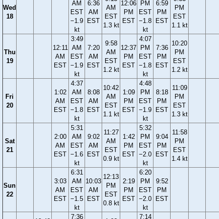
AM
6:36
12:06
PM
6:59
Wed
AM
PM
EST
AM
PM
EST
PM
18
EST
EST
−1.9
EST
EST
−1.8
EST
1.3 kt
1.1 kt
kt
kt
3:49
4:07
9:58
10:20
12:11
AM
7:20
12:37
PM
7:36
Thu
AM
PM
AM
EST
AM
PM
EST
PM
19
EST
EST
EST
−1.9
EST
EST
−1.8
EST
1.2 kt
1.2 kt
kt
kt
4:37
4:48
10:42
11:09
1:02
AM
8:08
1:09
PM
8:18
Fri
AM
PM
AM
EST
AM
PM
EST
PM
20
EST
EST
EST
−1.8
EST
EST
−1.9
EST
1.1 kt
1.3 kt
kt
kt
5:31
5:32
11:27
11:58
2:00
AM
9:02
1:42
PM
9:04
Sat
AM
PM
AM
EST
AM
PM
EST
PM
21
EST
EST
EST
−1.6
EST
EST
−2.0
EST
0.9 kt
1.4 kt
kt
kt
6:31
6:20
12:13
3:03
AM
10:03
2:19
PM
9:52
Sun
PM
AM
EST
AM
PM
EST
PM
22
EST
EST
−1.5
EST
EST
−2.0
EST
0.8 kt
kt
kt
7:36
7:14