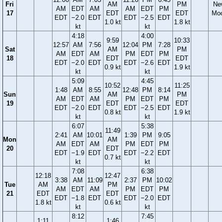
Fri
AM
PM
Ne
AM
EDT
AM
AM
EDT
PM
17
EDT
EDT
Mo
EDT
−2.0
EDT
EDT
−2.5
EDT
1.0 kt
1.8 kt
kt
kt
4:18
4:00
9:59
10:33
12:57
AM
7:56
12:04
PM
7:28
Sat
AM
PM
AM
EDT
AM
PM
EDT
PM
18
EDT
EDT
EDT
−2.0
EDT
EDT
−2.6
EDT
0.9 kt
1.9 kt
kt
kt
5:09
4:45
10:52
11:25
1:48
AM
8:55
12:48
PM
8:14
Sun
AM
PM
AM
EDT
AM
PM
EDT
PM
19
EDT
EDT
EDT
−2.0
EDT
EDT
−2.5
EDT
0.8 kt
1.9 kt
kt
kt
6:07
5:38
11:49
2:41
AM
10:01
1:39
PM
9:05
Mon
AM
AM
EDT
AM
PM
EDT
PM
20
EDT
EDT
−1.9
EDT
EDT
−2.2
EDT
0.7 kt
kt
kt
7:08
6:38
12:18
12:47
3:38
AM
11:09
2:37
PM
10:02
Tue
AM
PM
AM
EDT
AM
PM
EDT
PM
21
EDT
EDT
EDT
−1.8
EDT
EDT
−2.0
EDT
1.8 kt
0.6 kt
kt
kt
8:12
7:45
1:11
1:46