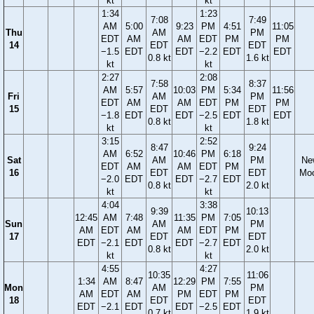
kt
kt
1:34
1:23
7:08
7:49
AM
5:00
9:23
PM
4:51
11:05
Thu
AM
PM
EDT
AM
AM
EDT
PM
PM
14
EDT
EDT
−1.5
EDT
EDT
−2.2
EDT
EDT
0.8 kt
1.6 kt
kt
kt
2:27
2:08
7:58
8:37
AM
5:57
10:03
PM
5:34
11:56
Fri
AM
PM
EDT
AM
AM
EDT
PM
PM
15
EDT
EDT
−1.8
EDT
EDT
−2.5
EDT
EDT
0.8 kt
1.8 kt
kt
kt
3:15
2:52
8:47
9:24
AM
6:52
10:46
PM
6:18
Sat
AM
PM
Ne
EDT
AM
AM
EDT
PM
16
EDT
EDT
Mo
−2.0
EDT
EDT
−2.7
EDT
0.8 kt
2.0 kt
kt
kt
4:04
3:38
9:39
10:13
12:45
AM
7:48
11:35
PM
7:05
Sun
AM
PM
AM
EDT
AM
AM
EDT
PM
17
EDT
EDT
EDT
−2.1
EDT
EDT
−2.7
EDT
0.8 kt
2.0 kt
kt
kt
4:55
4:27
10:35
11:06
1:34
AM
8:47
12:29
PM
7:55
Mon
AM
PM
AM
EDT
AM
PM
EDT
PM
18
EDT
EDT
EDT
−2.1
EDT
EDT
−2.5
EDT
0.7 kt
1.9 kt