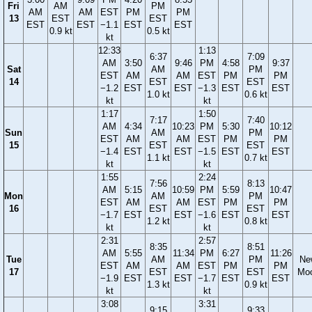
Fri
AM
PM
AM
AM
EST
PM
PM
13
EST
EST
EST
EST
−1.1
EST
EST
0.9 kt
0.5 kt
kt
12:33
1:13
6:37
7:09
AM
3:50
9:46
PM
4:58
9:37
Sat
AM
PM
EST
AM
AM
EST
PM
PM
14
EST
EST
−1.2
EST
EST
−1.3
EST
EST
1.0 kt
0.6 kt
kt
kt
1:17
1:50
7:17
7:40
AM
4:34
10:23
PM
5:30
10:12
Sun
AM
PM
EST
AM
AM
EST
PM
PM
15
EST
EST
−1.4
EST
EST
−1.5
EST
EST
1.1 kt
0.7 kt
kt
kt
1:55
2:24
7:56
8:13
AM
5:15
10:59
PM
5:59
10:47
Mon
AM
PM
EST
AM
AM
EST
PM
PM
16
EST
EST
−1.7
EST
EST
−1.6
EST
EST
1.2 kt
0.8 kt
kt
kt
2:31
2:57
8:35
8:51
AM
5:55
11:34
PM
6:27
11:26
Tue
AM
PM
Ne
EST
AM
AM
EST
PM
PM
17
EST
EST
Mo
−1.9
EST
EST
−1.7
EST
EST
1.3 kt
0.9 kt
kt
kt
3:08
3:31
9:15
9:33