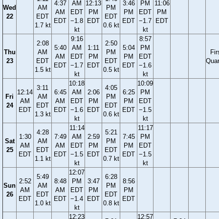
4:37
AM
12:13
3:46
PM
11:06
Wed
AM
PM
AM
EDT
PM
PM
EDT
PM
22
EDT
EDT
EDT
−1.8
EDT
EDT
−1.7
EDT
1.7 kt
0.6 kt
kt
kt
9:16
8:57
2:08
2:50
5:40
AM
1:11
5:04
PM
Thu
AM
PM
Fir
AM
EDT
PM
PM
EDT
23
EDT
EDT
Quar
EDT
−1.7
EDT
EDT
−1.6
1.5 kt
0.5 kt
kt
kt
10:18
10:09
3:11
4:05
12:14
6:45
AM
2:06
6:25
PM
Fri
AM
PM
AM
AM
EDT
PM
PM
EDT
24
EDT
EDT
EDT
EDT
−1.6
EDT
EDT
−1.5
1.3 kt
0.6 kt
kt
kt
11:14
11:17
4:28
5:21
1:30
7:49
AM
2:59
7:45
PM
Sat
AM
PM
AM
AM
EDT
PM
PM
EDT
25
EDT
EDT
EDT
EDT
−1.5
EDT
EDT
−1.5
1.1 kt
0.7 kt
kt
kt
12:07
5:49
6:28
2:52
8:48
PM
3:47
8:56
Sun
AM
PM
AM
AM
EDT
PM
PM
26
EDT
EDT
EDT
EDT
−1.4
EDT
EDT
1.0 kt
0.8 kt
kt
12:23
12:57