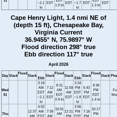
31
EDT
EDT
−2.1
EDT
EDT
−1.7
EDT
EDT
1.0 kt
1.3 kt
kt
kt
Cape Henry Light, 1.4 nmi NE of
(depth 15 ft), Chesapeake Bay,
Virginia Current
36.9455° N, 75.9897° W
Flood direction 298° true
Ebb direction 117° true
April 2026
Flood
Flood
Flood
Day
Slack
Slack
Slack
Slack
Slack
Slack
Pha
Ebb
Ebb
3:19
3:24
9:31
9:39
AM
7:12
11:59
PM
6:43
Wed
AM
PM
Ful
EDT
AM
AM
EDT
PM
01
EDT
EDT
Mo
−2.1
EDT
EDT
−1.8
EDT
0.9 kt
1.4 kt
kt
kt
4:02
3:56
10:01
10:17
12:37
AM
7:58
12:21
PM
7:16
Thu
AM
PM
AM
EDT
AM
PM
EDT
PM