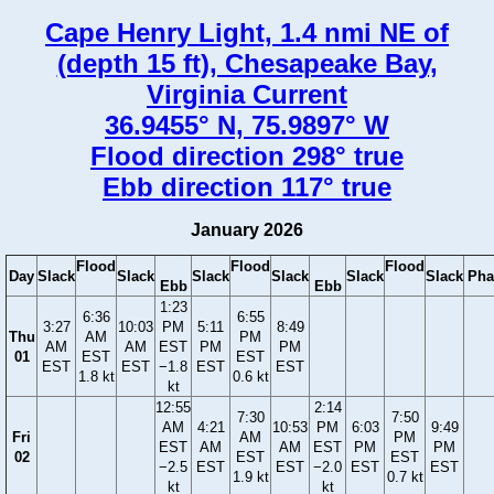
Cape Henry Light, 1.4 nmi NE of
(depth 15 ft), Chesapeake Bay,
Virginia Current
36.9455° N, 75.9897° W
Flood direction 298° true
Ebb direction 117° true
January 2026
Flood
Flood
Flood
Day
Slack
Slack
Slack
Slack
Slack
Slack
Pha
Ebb
Ebb
1:23
6:36
6:55
3:27
10:03
PM
5:11
8:49
Thu
AM
PM
AM
AM
EST
PM
PM
01
EST
EST
EST
EST
−1.8
EST
EST
1.8 kt
0.6 kt
kt
12:55
2:14
7:30
7:50
AM
4:21
10:53
PM
6:03
9:49
Fri
AM
PM
EST
AM
AM
EST
PM
PM
02
EST
EST
−2.5
EST
EST
−2.0
EST
EST
1.9 kt
0.7 kt
kt
kt