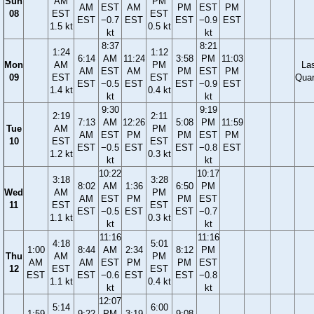
Sun
AM
PM
AM
EST
AM
PM
EST
PM
08
EST
EST
EST
−0.7
EST
EST
−0.9
EST
1.5 kt
0.5 kt
kt
kt
8:37
8:21
1:24
1:12
6:14
AM
11:24
3:58
PM
11:03
Mon
AM
PM
La
AM
EST
AM
PM
EST
PM
09
EST
EST
Quar
EST
−0.5
EST
EST
−0.9
EST
1.4 kt
0.4 kt
kt
kt
9:30
9:19
2:19
2:11
7:13
AM
12:26
5:08
PM
11:59
Tue
AM
PM
AM
EST
PM
PM
EST
PM
10
EST
EST
EST
−0.5
EST
EST
−0.8
EST
1.2 kt
0.3 kt
kt
kt
10:22
10:17
3:18
3:28
8:02
AM
1:36
6:50
PM
Wed
AM
PM
AM
EST
PM
PM
EST
11
EST
EST
EST
−0.5
EST
EST
−0.7
1.1 kt
0.3 kt
kt
kt
11:16
11:16
4:18
5:01
1:00
8:44
AM
2:34
8:12
PM
Thu
AM
PM
AM
AM
EST
PM
PM
EST
12
EST
EST
EST
EST
−0.6
EST
EST
−0.8
1.1 kt
0.4 kt
kt
kt
12:07
5:14
6:00
1:59
9:22
PM
3:19
9:08