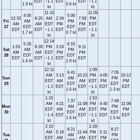
EDT
−1.1
EDT
EDT
−1.1
1.9 kt
0.6 kt
kt
kt
11:15
11:05
4:05
5:00
12:32
8:25
AM
2:34
7:59
PM
Fri
AM
PM
AM
AM
EDT
PM
PM
EDT
27
EDT
EDT
EDT
EDT
−1.1
EDT
EDT
−1.1
1.7 kt
0.7 kt
kt
kt
12:14
5:26
6:10
1:53
9:28
PM
3:24
9:11
Sat
AM
PM
AM
AM
EDT
PM
PM
28
EDT
EDT
EDT
EDT
−1.1
EDT
EDT
1.6 kt
1.0 kt
kt
12:11
1:09
6:41
7:05
AM
3:13
10:23
PM
4:05
10:12
Sun
AM
PM
EDT
AM
AM
EDT
PM
PM
29
EDT
EDT
−1.2
EDT
EDT
−1.1
EDT
EDT
1.6 kt
1.3 kt
kt
kt
1:15
1:53
7:37
7:49
AM
4:21
11:09
PM
4:40
11:08
Mon
AM
PM
EDT
AM
AM
EDT
PM
PM
30
EDT
EDT
−1.4
EDT
EDT
−1.1
EDT
EDT
1.6 kt
1.5 kt
kt
kt
2:10
2:29
8:21
8:27
AM
5:19
11:44
PM
5:11
Tue
AM
PM
EDT
AM
AM
EDT
PM