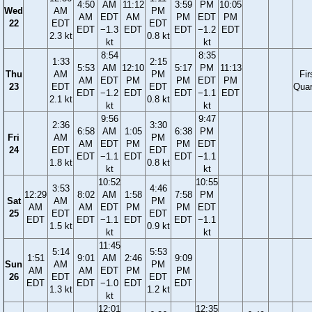
4:50
AM
11:12
3:59
PM
10:05
Wed
AM
PM
AM
EDT
AM
PM
EDT
PM
22
EDT
EDT
EDT
−1.3
EDT
EDT
−1.2
EDT
2.3 kt
0.8 kt
kt
kt
8:54
8:35
1:33
2:15
5:53
AM
12:10
5:17
PM
11:13
Thu
AM
PM
Fir
AM
EDT
PM
PM
EDT
PM
23
EDT
EDT
Quar
EDT
−1.2
EDT
EDT
−1.1
EDT
2.1 kt
0.8 kt
kt
kt
9:56
9:47
2:36
3:30
6:58
AM
1:05
6:38
PM
Fri
AM
PM
AM
EDT
PM
PM
EDT
24
EDT
EDT
EDT
−1.1
EDT
EDT
−1.1
1.8 kt
0.8 kt
kt
kt
10:52
10:55
3:53
4:46
12:29
8:02
AM
1:58
7:58
PM
Sat
AM
PM
AM
AM
EDT
PM
PM
EDT
25
EDT
EDT
EDT
EDT
−1.1
EDT
EDT
−1.1
1.5 kt
0.9 kt
kt
kt
11:45
5:14
5:53
1:51
9:01
AM
2:46
9:09
Sun
AM
PM
AM
AM
EDT
PM
PM
26
EDT
EDT
EDT
EDT
−1.0
EDT
EDT
1.3 kt
1.2 kt
kt
12:01
12:35