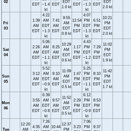
02
EDT
EDT
EDT
−1.4
EDT
EDT
−1.3
EDT
1.0 kt
2.0 kt
kt
kt
4:22
4:07
9:55
10:21
1:39
AM
7:41
12:54
PM
6:51
Fri
AM
PM
AM
EDT
AM
PM
EDT
PM
03
EDT
EDT
EDT
−1.3
EDT
EDT
−1.3
EDT
0.8 kt
2.0 kt
kt
kt
5:06
4:43
10:29
11:02
2:26
AM
8:25
1:17
PM
7:29
Sat
AM
PM
AM
EDT
AM
PM
EDT
PM
04
EDT
EDT
EDT
−1.1
EDT
EDT
−1.2
EDT
0.6 kt
1.9 kt
kt
kt
5:52
5:25
11:09
11:42
3:12
AM
9:10
1:47
PM
8:10
Sun
AM
PM
AM
EDT
AM
PM
EDT
PM
05
EDT
EDT
EDT
−0.9
EDT
EDT
−1.1
EDT
0.5 kt
1.7 kt
kt
kt
6:39
6:12
11:52
3:55
AM
9:57
2:29
PM
8:53
Mon
AM
AM
EDT
AM
PM
EDT
PM
06
EDT
EDT
−0.8
EDT
EDT
−0.9
EDT
0.5 kt
kt
kt
7:26
7:06
12:20
12:37
4:35
AM
10:44
3:23
PM
9:37
Tue
AM
PM