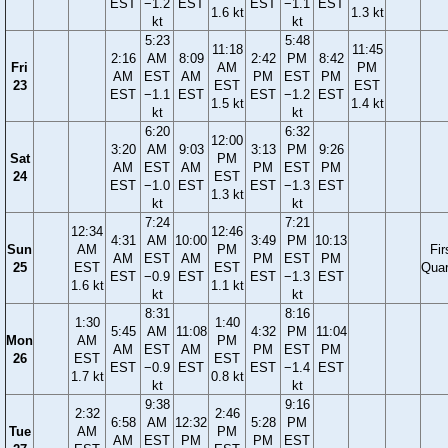
EST
−1.2
EST
EST
−1.1
EST
1.6 kt
1.3 kt
kt
kt
5:23
5:48
11:18
11:45
2:16
AM
8:09
2:42
PM
8:42
Fri
AM
PM
AM
EST
AM
PM
EST
PM
23
EST
EST
EST
−1.1
EST
EST
−1.2
EST
1.5 kt
1.4 kt
kt
kt
6:20
6:32
12:00
3:20
AM
9:03
3:13
PM
9:26
Sat
PM
AM
EST
AM
PM
EST
PM
24
EST
EST
−1.0
EST
EST
−1.3
EST
1.3 kt
kt
kt
7:24
7:21
12:34
12:46
4:31
AM
10:00
3:49
PM
10:13
Sun
AM
PM
Fir
AM
EST
AM
PM
EST
PM
25
EST
EST
Quar
EST
−0.9
EST
EST
−1.3
EST
1.6 kt
1.1 kt
kt
kt
8:31
8:16
1:30
1:40
5:45
AM
11:08
4:32
PM
11:04
Mon
AM
PM
AM
EST
AM
PM
EST
PM
26
EST
EST
EST
−0.9
EST
EST
−1.4
EST
1.7 kt
0.8 kt
kt
kt
9:38
9:16
2:32
2:46
6:58
AM
12:32
5:28
PM
Tue
AM
PM
AM
EST
PM
PM
EST