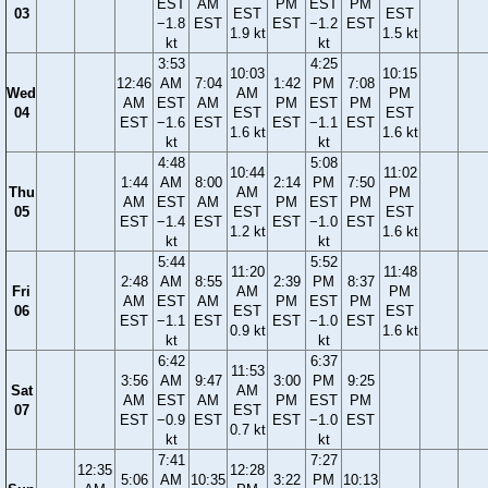
EST
AM
PM
EST
PM
03
EST
EST
−1.8
EST
EST
−1.2
EST
1.9 kt
1.5 kt
kt
kt
3:53
4:25
10:03
10:15
12:46
AM
7:04
1:42
PM
7:08
Wed
AM
PM
AM
EST
AM
PM
EST
PM
04
EST
EST
EST
−1.6
EST
EST
−1.1
EST
1.6 kt
1.6 kt
kt
kt
4:48
5:08
10:44
11:02
1:44
AM
8:00
2:14
PM
7:50
Thu
AM
PM
AM
EST
AM
PM
EST
PM
05
EST
EST
EST
−1.4
EST
EST
−1.0
EST
1.2 kt
1.6 kt
kt
kt
5:44
5:52
11:20
11:48
2:48
AM
8:55
2:39
PM
8:37
Fri
AM
PM
AM
EST
AM
PM
EST
PM
06
EST
EST
EST
−1.1
EST
EST
−1.0
EST
0.9 kt
1.6 kt
kt
kt
6:42
6:37
11:53
3:56
AM
9:47
3:00
PM
9:25
Sat
AM
AM
EST
AM
PM
EST
PM
07
EST
EST
−0.9
EST
EST
−1.0
EST
0.7 kt
kt
kt
7:41
7:27
12:35
12:28
5:06
AM
10:35
3:22
PM
10:13