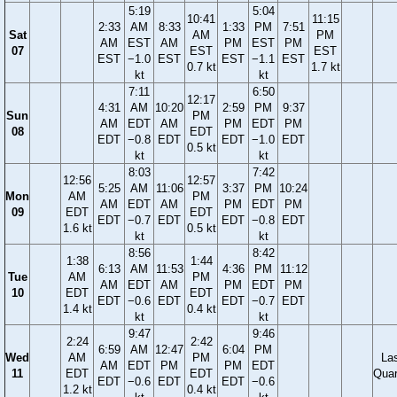
5:19
5:04
10:41
11:15
2:33
AM
8:33
1:33
PM
7:51
Sat
AM
PM
AM
EST
AM
PM
EST
PM
07
EST
EST
EST
−1.0
EST
EST
−1.1
EST
0.7 kt
1.7 kt
kt
kt
7:11
6:50
12:17
4:31
AM
10:20
2:59
PM
9:37
Sun
PM
AM
EDT
AM
PM
EDT
PM
08
EDT
EDT
−0.8
EDT
EDT
−1.0
EDT
0.5 kt
kt
kt
8:03
7:42
12:56
12:57
5:25
AM
11:06
3:37
PM
10:24
Mon
AM
PM
AM
EDT
AM
PM
EDT
PM
09
EDT
EDT
EDT
−0.7
EDT
EDT
−0.8
EDT
1.6 kt
0.5 kt
kt
kt
8:56
8:42
1:38
1:44
6:13
AM
11:53
4:36
PM
11:12
Tue
AM
PM
AM
EDT
AM
PM
EDT
PM
10
EDT
EDT
EDT
−0.6
EDT
EDT
−0.7
EDT
1.4 kt
0.4 kt
kt
kt
9:47
9:46
2:24
2:42
6:59
AM
12:47
6:04
PM
Wed
AM
PM
La
AM
EDT
PM
PM
EDT
11
EDT
EDT
Quar
EDT
−0.6
EDT
EDT
−0.6
1.2 kt
0.4 kt