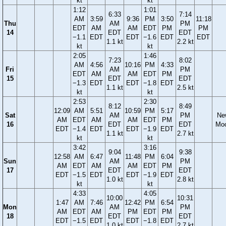
kt
kt
1:12
1:01
6:33
7:14
AM
3:59
9:36
PM
3:50
11:18
Thu
AM
PM
EDT
AM
AM
EDT
PM
PM
14
EDT
EDT
−1.1
EDT
EDT
−1.6
EDT
EDT
1.1 kt
2.2 kt
kt
kt
2:05
1:46
7:23
8:02
AM
4:56
10:16
PM
4:33
Fri
AM
PM
EDT
AM
AM
EDT
PM
15
EDT
EDT
−1.3
EDT
EDT
−1.8
EDT
1.1 kt
2.5 kt
kt
kt
2:53
2:30
8:12
8:49
12:09
AM
5:51
10:59
PM
5:17
Sat
AM
PM
Ne
AM
EDT
AM
AM
EDT
PM
16
EDT
EDT
Mo
EDT
−1.4
EDT
EDT
−1.9
EDT
1.1 kt
2.7 kt
kt
kt
3:42
3:16
9:04
9:38
12:58
AM
6:47
11:48
PM
6:04
Sun
AM
PM
AM
EDT
AM
AM
EDT
PM
17
EDT
EDT
EDT
−1.5
EDT
EDT
−1.9
EDT
1.0 kt
2.8 kt
kt
kt
4:33
4:05
10:00
10:31
1:47
AM
7:46
12:42
PM
6:54
Mon
AM
PM
AM
EDT
AM
PM
EDT
PM
18
EDT
EDT
EDT
−1.5
EDT
EDT
−1.8
EDT
1.0 kt
2.7 kt