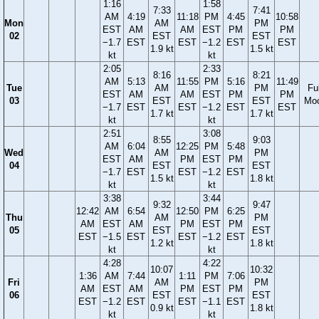
1:16
1:58
7:33
7:41
AM
4:19
11:18
PM
4:45
10:58
Mon
AM
PM
EST
AM
AM
EST
PM
PM
02
EST
EST
−1.7
EST
EST
−1.2
EST
EST
1.9 kt
1.5 kt
kt
kt
2:05
2:33
8:16
8:21
AM
5:13
11:55
PM
5:16
11:49
Tue
AM
PM
Ful
EST
AM
AM
EST
PM
PM
03
EST
EST
Mo
−1.7
EST
EST
−1.2
EST
EST
1.7 kt
1.7 kt
kt
kt
2:51
3:08
8:55
9:03
AM
6:04
12:25
PM
5:48
Wed
AM
PM
EST
AM
PM
EST
PM
04
EST
EST
−1.7
EST
EST
−1.2
EST
1.5 kt
1.8 kt
kt
kt
3:38
3:44
9:32
9:47
12:42
AM
6:54
12:50
PM
6:25
Thu
AM
PM
AM
EST
AM
PM
EST
PM
05
EST
EST
EST
−1.5
EST
EST
−1.2
EST
1.2 kt
1.8 kt
kt
kt
4:28
4:22
10:07
10:32
1:36
AM
7:44
1:11
PM
7:06
Fri
AM
PM
AM
EST
AM
PM
EST
PM
06
EST
EST
EST
−1.2
EST
EST
−1.1
EST
0.9 kt
1.8 kt
kt
kt