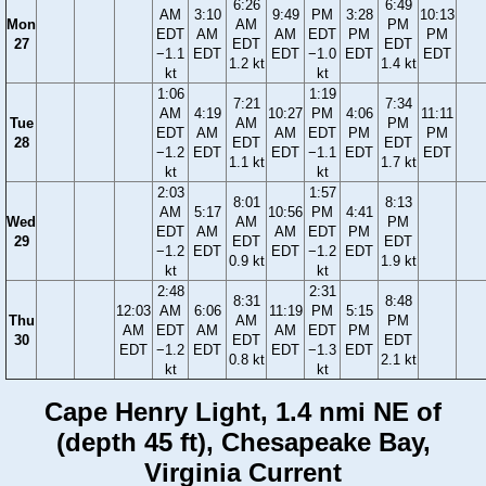
6:26
6:49
AM
3:10
9:49
PM
3:28
10:13
Mon
AM
PM
EDT
AM
AM
EDT
PM
PM
27
EDT
EDT
−1.1
EDT
EDT
−1.0
EDT
EDT
1.2 kt
1.4 kt
kt
kt
1:06
1:19
7:21
7:34
AM
4:19
10:27
PM
4:06
11:11
Tue
AM
PM
EDT
AM
AM
EDT
PM
PM
28
EDT
EDT
−1.2
EDT
EDT
−1.1
EDT
EDT
1.1 kt
1.7 kt
kt
kt
2:03
1:57
8:01
8:13
AM
5:17
10:56
PM
4:41
Wed
AM
PM
EDT
AM
AM
EDT
PM
29
EDT
EDT
−1.2
EDT
EDT
−1.2
EDT
0.9 kt
1.9 kt
kt
kt
2:48
2:31
8:31
8:48
12:03
AM
6:06
11:19
PM
5:15
Thu
AM
PM
AM
EDT
AM
AM
EDT
PM
30
EDT
EDT
EDT
−1.2
EDT
EDT
−1.3
EDT
0.8 kt
2.1 kt
kt
kt
Cape Henry Light, 1.4 nmi NE of
(depth 45 ft), Chesapeake Bay,
Virginia Current