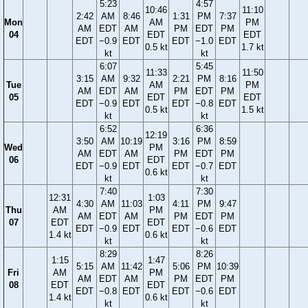
5:23
4:57
10:46
11:10
2:42
AM
8:46
1:31
PM
7:37
Mon
AM
PM
AM
EDT
AM
PM
EDT
PM
04
EDT
EDT
EDT
−0.9
EDT
EDT
−1.0
EDT
0.5 kt
1.7 kt
kt
kt
6:07
5:45
11:33
11:50
3:15
AM
9:32
2:21
PM
8:16
Tue
AM
PM
AM
EDT
AM
PM
EDT
PM
05
EDT
EDT
EDT
−0.9
EDT
EDT
−0.8
EDT
0.5 kt
1.5 kt
kt
kt
6:52
6:36
12:19
3:50
AM
10:19
3:16
PM
8:59
Wed
PM
AM
EDT
AM
PM
EDT
PM
06
EDT
EDT
−0.9
EDT
EDT
−0.7
EDT
0.6 kt
kt
kt
7:40
7:30
12:31
1:03
4:30
AM
11:03
4:11
PM
9:47
Thu
AM
PM
AM
EDT
AM
PM
EDT
PM
07
EDT
EDT
EDT
−0.9
EDT
EDT
−0.6
EDT
1.4 kt
0.6 kt
kt
kt
8:29
8:26
1:15
1:47
5:15
AM
11:42
5:06
PM
10:39
Fri
AM
PM
AM
EDT
AM
PM
EDT
PM
08
EDT
EDT
EDT
−0.8
EDT
EDT
−0.6
EDT
1.4 kt
0.6 kt
kt
kt