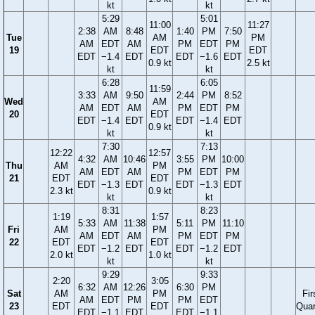
kt
kt
5:29
5:01
11:00
11:27
2:38
AM
8:48
1:40
PM
7:50
Tue
AM
PM
AM
EDT
AM
PM
EDT
PM
19
EDT
EDT
EDT
−1.4
EDT
EDT
−1.6
EDT
0.9 kt
2.5 kt
kt
kt
6:28
6:05
11:59
3:33
AM
9:50
2:44
PM
8:52
Wed
AM
AM
EDT
AM
PM
EDT
PM
20
EDT
EDT
−1.4
EDT
EDT
−1.4
EDT
0.9 kt
kt
kt
7:30
7:13
12:22
12:57
4:32
AM
10:46
3:55
PM
10:00
Thu
AM
PM
AM
EDT
AM
PM
EDT
PM
21
EDT
EDT
EDT
−1.3
EDT
EDT
−1.3
EDT
2.3 kt
0.9 kt
kt
kt
8:31
8:23
1:19
1:57
5:33
AM
11:38
5:11
PM
11:10
Fri
AM
PM
AM
EDT
AM
PM
EDT
PM
22
EDT
EDT
EDT
−1.2
EDT
EDT
−1.2
EDT
2.0 kt
1.0 kt
kt
kt
9:29
9:33
2:20
3:05
6:32
AM
12:26
6:30
PM
Sat
AM
PM
Fir
AM
EDT
PM
PM
EDT
23
EDT
EDT
Quar
EDT
−1.1
EDT
EDT
−1.1