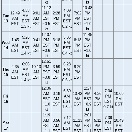
kt
kt
11:12
10:48
4:33
4:09
12:49
9:01
AM
2:28
7:02
PM
Tue
AM
PM
AM
AM
EST
PM
PM
EST
13
EST
EST
EST
EST
−0.5
EST
EST
−1.0
1.3 kt
0.2 kt
kt
kt
12:07
11:45
5:26
5:36
1:45
9:41
PM
3:18
8:18
PM
Wed
AM
PM
AM
AM
EST
PM
PM
EST
14
EST
EST
EST
EST
−0.6
EST
EST
−1.0
1.4 kt
0.4 kt
kt
kt
12:51
6:06
6:28
2:35
10:13
PM
3:59
9:20
Thu
AM
PM
AM
AM
EST
PM
PM
15
EST
EST
EST
EST
−0.8
EST
EST
1.4 kt
0.6 kt
kt
12:36
1:27
6:39
7:04
AM
3:18
10:42
PM
4:36
10:09
Fri
AM
PM
EST
AM
AM
EST
PM
PM
16
EST
EST
−1.0
EST
EST
−0.9
EST
EST
1.5 kt
0.7 kt
kt
kt
1:19
2:01
7:12
7:36
AM
3:56
11:13
PM
5:11
10:49
Sat
AM
PM
EST
AM
AM
EST
PM
PM
17
EST
EST
−1.1
EST
EST
−1.1
EST
EST