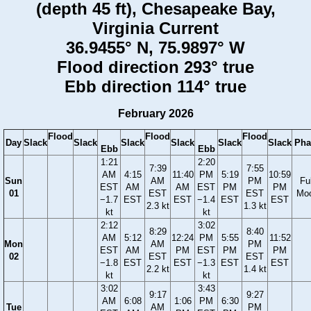
(depth 45 ft), Chesapeake Bay,
Virginia Current
36.9455° N, 75.9897° W
Flood direction 293° true
Ebb direction 114° true
February 2026
Flood
Flood
Flood
Day
Slack
Slack
Slack
Slack
Slack
Slack
Pha
Ebb
Ebb
1:21
2:20
7:39
7:55
AM
4:15
11:40
PM
5:19
10:59
Sun
AM
PM
Ful
EST
AM
AM
EST
PM
PM
01
EST
EST
Mo
−1.7
EST
EST
−1.4
EST
EST
2.3 kt
1.3 kt
kt
kt
2:12
3:02
8:29
8:40
AM
5:12
12:24
PM
5:55
11:52
Mon
AM
PM
EST
AM
PM
EST
PM
PM
02
EST
EST
−1.8
EST
EST
−1.3
EST
EST
2.2 kt
1.4 kt
kt
kt
3:02
3:43
9:17
9:27
AM
6:08
1:06
PM
6:30
Tue
AM
PM