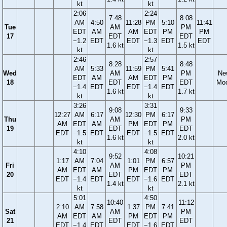
kt
kt
2:06
2:24
7:48
8:08
AM
4:50
11:28
PM
5:10
11:41
Tue
AM
PM
EDT
AM
AM
EDT
PM
PM
17
EDT
EDT
−1.2
EDT
EDT
−1.3
EDT
EDT
1.6 kt
1.5 kt
kt
kt
2:46
2:57
8:28
8:48
AM
5:33
11:59
PM
5:41
Wed
AM
PM
Ne
EDT
AM
AM
EDT
PM
18
EDT
EDT
Mo
−1.4
EDT
EDT
−1.4
EDT
1.6 kt
1.7 kt
kt
kt
3:26
3:31
9:08
9:33
12:27
AM
6:17
12:30
PM
6:17
Thu
AM
PM
AM
EDT
AM
PM
EDT
PM
19
EDT
EDT
EDT
−1.5
EDT
EDT
−1.5
EDT
1.6 kt
2.0 kt
kt
kt
4:10
4:08
9:52
10:21
1:17
AM
7:04
1:01
PM
6:57
Fri
AM
PM
AM
EDT
AM
PM
EDT
PM
20
EDT
EDT
EDT
−1.4
EDT
EDT
−1.6
EDT
1.4 kt
2.1 kt
kt
kt
5:01
4:50
10:40
11:12
2:10
AM
7:58
1:37
PM
7:41
Sat
AM
PM
AM
EDT
AM
PM
EDT
PM
21
EDT
EDT
EDT
−1.4
EDT
EDT
−1.6
EDT