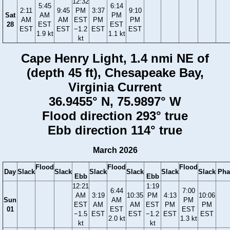
12:32
5:45
6:14
2:11
9:45
PM
3:37
9:10
Sat
AM
PM
AM
AM
EST
PM
PM
28
EST
EST
EST
EST
−1.2
EST
EST
1.9 kt
1.1 kt
kt
Cape Henry Light, 1.4 nmi NE of
(depth 45 ft), Chesapeake Bay,
Virginia Current
36.9455° N, 75.9897° W
Flood direction 293° true
Ebb direction 114° true
March 2026
Flood
Flood
Flood
Day
Slack
Slack
Slack
Slack
Slack
Slack
Pha
Ebb
Ebb
12:21
1:19
6:44
7:00
AM
3:19
10:35
PM
4:13
10:06
Sun
AM
PM
EST
AM
AM
EST
PM
PM
01
EST
EST
−1.5
EST
EST
−1.2
EST
EST
2.0 kt
1.3 kt
kt
kt