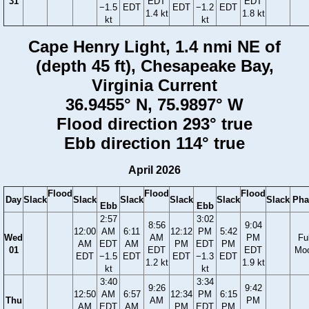
31
EDT
EDT
−1.5
EDT
EDT
−1.2
EDT
1.4 kt
1.8 kt
kt
kt
Cape Henry Light, 1.4 nmi NE of
(depth 45 ft), Chesapeake Bay,
Virginia Current
36.9455° N, 75.9897° W
Flood direction 293° true
Ebb direction 114° true
April 2026
Flood
Flood
Flood
Day
Slack
Slack
Slack
Slack
Slack
Slack
Pha
Ebb
Ebb
2:57
3:02
8:56
9:04
12:00
AM
6:11
12:12
PM
5:42
Wed
AM
PM
Ful
AM
EDT
AM
PM
EDT
PM
01
EDT
EDT
Mo
EDT
−1.5
EDT
EDT
−1.3
EDT
1.2 kt
1.9 kt
kt
kt
3:40
3:34
9:26
9:42
12:50
AM
6:57
12:34
PM
6:15
Thu
AM
PM
AM
EDT
AM
PM
EDT
PM