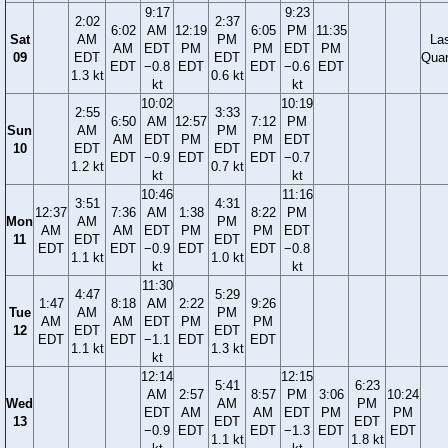
9:17
9:23
2:02
2:37
6:02
AM
12:19
6:05
PM
11:35
Sat
AM
PM
La
AM
EDT
PM
PM
EDT
PM
09
EDT
EDT
Quar
EDT
−0.8
EDT
EDT
−0.6
EDT
1.3 kt
0.6 kt
kt
kt
10:02
10:19
2:55
3:33
6:50
AM
12:57
7:12
PM
Sun
AM
PM
AM
EDT
PM
PM
EDT
10
EDT
EDT
EDT
−0.9
EDT
EDT
−0.7
1.2 kt
0.7 kt
kt
kt
10:46
11:16
3:51
4:31
12:37
7:36
AM
1:38
8:22
PM
Mon
AM
PM
AM
AM
EDT
PM
PM
EDT
11
EDT
EDT
EDT
EDT
−0.9
EDT
EDT
−0.8
1.1 kt
1.0 kt
kt
kt
11:30
4:47
5:29
1:47
8:18
AM
2:22
9:26
Tue
AM
PM
AM
AM
EDT
PM
PM
12
EDT
EDT
EDT
EDT
−1.1
EDT
EDT
1.1 kt
1.3 kt
kt
12:14
12:15
5:41
6:23
AM
2:57
8:57
PM
3:06
10:24
Wed
AM
PM
EDT
AM
AM
EDT
PM
PM
13
EDT
EDT
−0.9
EDT
EDT
−1.3
EDT
EDT
1.1 kt
1.8 kt