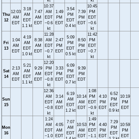
kt
kt
10:37
10:45
3:18
3:54
12:03
7:47
AM
1:49
7:39
PM
Thu
AM
PM
AM
AM
EDT
PM
PM
EDT
12
EDT
EDT
EDT
EDT
−0.6
EDT
EDT
−0.6
1.1 kt
0.4 kt
kt
kt
11:28
11:42
4:19
5:09
1:04
8:38
AM
2:47
8:50
PM
Fri
AM
PM
AM
AM
EDT
PM
PM
EDT
13
EDT
EDT
EDT
EDT
−0.7
EDT
EDT
−0.7
1.0 kt
0.5 kt
kt
kt
12:20
5:21
6:09
2:13
9:29
PM
3:33
9:39
Sat
AM
PM
AM
AM
EDT
PM
PM
14
EDT
EDT
EDT
EDT
−0.8
EDT
EDT
1.1 kt
0.7 kt
kt
12:36
1:08
6:19
6:52
AM
3:14
10:14
PM
4:10
10:19
Sun
AM
PM
EDT
AM
AM
EDT
PM
PM
15
EDT
EDT
−0.8
EDT
EDT
−0.9
EDT
EDT
1.2 kt
0.9 kt
kt
kt
1:24
1:49
7:07
7:29
AM
4:05
10:53
PM
4:40
10:59
Mon
AM
PM
EDT
AM
AM
EDT
PM
PM
16
EDT
EDT
−1.0
EDT
EDT
−1.1
EDT
EDT
1.4 kt
1.2 kt