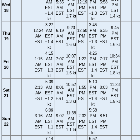
AM
5:35
12:19
PM
5:58
Wed
AM
PM
EST
AM
PM
EST
PM
18
EST
EST
−1.4
EST
EST
−1.3
EST
1.7 kt
1.4 kt
kt
kt
3:27
3:45
9:23
9:45
12:24
AM
6:19
12:50
PM
6:35
Thu
AM
PM
AM
EST
AM
PM
EST
PM
19
EST
EST
EST
−1.4
EST
EST
−1.3
EST
1.6 kt
1.6 kt
kt
kt
4:15
4:26
10:07
10:34
1:15
AM
7:07
1:22
PM
7:17
Fri
AM
PM
AM
EST
AM
PM
EST
PM
20
EST
EST
EST
−1.3
EST
EST
−1.4
EST
1.5 kt
1.8 kt
kt
kt
5:09
5:10
10:52
11:23
2:13
AM
8:01
1:55
PM
8:03
Sat
AM
PM
AM
EST
AM
PM
EST
PM
21
EST
EST
EST
−1.2
EST
EST
−1.4
EST
1.3 kt
1.9 kt
kt
kt
6:09
5:58
11:38
3:16
AM
9:02
2:32
PM
8:51
Sun
AM
AM
EST
AM
PM
EST
PM
22
EST
EST
−1.1
EST
EST
−1.4
EST
1.1 kt
kt
kt
7:14
6:52