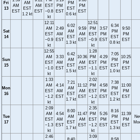
Fri
AM
PM
AM
AM
EST
PM
PM
13
EST
EST
EST
EST
−0.8
EST
EST
1.2 kt
0.6 kt
kt
12:11
12:51
6:02
6:34
AM
2:49
9:59
PM
3:57
9:50
Sat
AM
PM
EST
AM
AM
EST
PM
PM
14
EST
EST
−0.9
EST
EST
−0.9
EST
EST
1.3 kt
0.8 kt
kt
kt
12:55
1:28
6:42
7:05
AM
3:33
10:36
PM
4:29
10:25
Sun
AM
PM
EST
AM
AM
EST
PM
PM
15
EST
EST
−1.0
EST
EST
−1.1
EST
EST
1.5 kt
1.0 kt
kt
kt
1:33
2:02
7:21
7:38
AM
4:14
11:12
PM
4:58
11:00
Mon
AM
PM
EST
AM
AM
EST
PM
PM
16
EST
EST
−1.2
EST
EST
−1.2
EST
EST
1.7 kt
1.2 kt
kt
kt
2:09
2:35
8:00
8:16
AM
4:54
11:47
PM
5:26
11:39
Tue
AM
PM
Ne
EST
AM
AM
EST
PM
PM
17
EST
EST
Mo
−1.3
EST
EST
−1.2
EST
EST
1.7 kt
1.3 kt
kt
kt
2:46
3:09
8:40
8:58