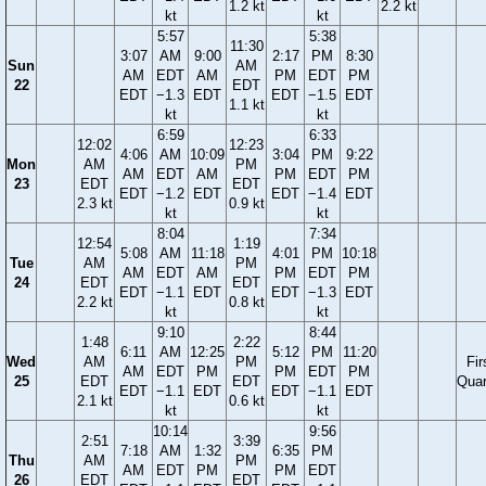
1.2 kt
2.2 kt
kt
kt
5:57
5:38
11:30
3:07
AM
9:00
2:17
PM
8:30
Sun
AM
AM
EDT
AM
PM
EDT
PM
22
EDT
EDT
−1.3
EDT
EDT
−1.5
EDT
1.1 kt
kt
kt
6:59
6:33
12:02
12:23
4:06
AM
10:09
3:04
PM
9:22
Mon
AM
PM
AM
EDT
AM
PM
EDT
PM
23
EDT
EDT
EDT
−1.2
EDT
EDT
−1.4
EDT
2.3 kt
0.9 kt
kt
kt
8:04
7:34
12:54
1:19
5:08
AM
11:18
4:01
PM
10:18
Tue
AM
PM
AM
EDT
AM
PM
EDT
PM
24
EDT
EDT
EDT
−1.1
EDT
EDT
−1.3
EDT
2.2 kt
0.8 kt
kt
kt
9:10
8:44
1:48
2:22
6:11
AM
12:25
5:12
PM
11:20
Wed
AM
PM
Fir
AM
EDT
PM
PM
EDT
PM
25
EDT
EDT
Quar
EDT
−1.1
EDT
EDT
−1.1
EDT
2.1 kt
0.6 kt
kt
kt
10:14
9:56
2:51
3:39
7:18
AM
1:32
6:35
PM
Thu
AM
PM
AM
EDT
PM
PM
EDT
26
EDT
EDT