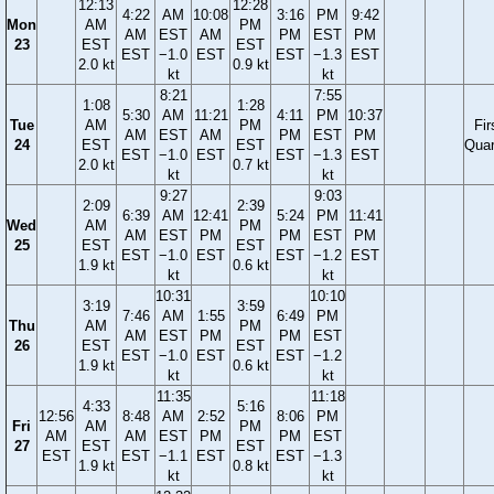
12:13
12:28
4:22
AM
10:08
3:16
PM
9:42
Mon
AM
PM
AM
EST
AM
PM
EST
PM
23
EST
EST
EST
−1.0
EST
EST
−1.3
EST
2.0 kt
0.9 kt
kt
kt
8:21
7:55
1:08
1:28
5:30
AM
11:21
4:11
PM
10:37
Tue
AM
PM
Fir
AM
EST
AM
PM
EST
PM
24
EST
EST
Quar
EST
−1.0
EST
EST
−1.3
EST
2.0 kt
0.7 kt
kt
kt
9:27
9:03
2:09
2:39
6:39
AM
12:41
5:24
PM
11:41
Wed
AM
PM
AM
EST
PM
PM
EST
PM
25
EST
EST
EST
−1.0
EST
EST
−1.2
EST
1.9 kt
0.6 kt
kt
kt
10:31
10:10
3:19
3:59
7:46
AM
1:55
6:49
PM
Thu
AM
PM
AM
EST
PM
PM
EST
26
EST
EST
EST
−1.0
EST
EST
−1.2
1.9 kt
0.6 kt
kt
kt
11:35
11:18
4:33
5:16
12:56
8:48
AM
2:52
8:06
PM
Fri
AM
PM
AM
AM
EST
PM
PM
EST
27
EST
EST
EST
EST
−1.1
EST
EST
−1.3
1.9 kt
0.8 kt
kt
kt