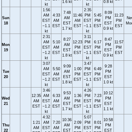
1.6 kt
0.8 kt
kt
kt
1:56
2:35
7:48
8:09
AM
4:33
11:46
PM
5:45
11:23
Sun
AM
PM
Ne
EST
AM
AM
EST
PM
PM
18
EST
EST
Mo
−1.1
EST
EST
−1.1
EST
EST
1.7 kt
0.9 kt
kt
kt
2:31
3:11
8:27
8:47
AM
5:10
12:23
PM
6:17
11:57
Mon
AM
PM
EST
AM
PM
EST
PM
PM
19
EST
EST
−1.2
EST
EST
−1.1
EST
EST
1.8 kt
0.9 kt
kt
kt
3:07
3:47
9:09
9:28
AM
5:50
1:00
PM
6:49
Tue
AM
PM
EST
AM
PM
EST
PM
20
EST
EST
−1.2
EST
EST
−1.1
EST
1.8 kt
1.0 kt
kt
kt
3:46
4:26
9:53
10:12
12:35
AM
6:33
1:36
PM
7:23
Wed
AM
PM
AM
EST
AM
PM
EST
PM
21
EST
EST
EST
−1.2
EST
EST
−1.1
EST
1.7 kt
1.1 kt
kt
kt
4:32
5:07
10:36
10:58
1:21
AM
7:20
2:09
PM
8:01
Thu
AM
PM
AM
EST
AM
PM
EST
PM
22
EST
EST