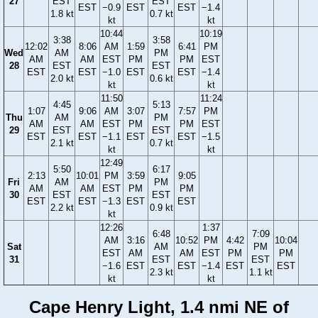
27
EST
EST
EST
−0.9
EST
EST
−1.4
1.8 kt
0.7 kt
kt
kt
10:44
10:19
3:38
3:58
12:02
8:06
AM
1:59
6:41
PM
Wed
AM
PM
AM
AM
EST
PM
PM
EST
28
EST
EST
EST
EST
−1.0
EST
EST
−1.4
2.0 kt
0.6 kt
kt
kt
11:50
11:24
4:45
5:13
1:07
9:06
AM
3:07
7:57
PM
Thu
AM
PM
AM
AM
EST
PM
PM
EST
29
EST
EST
EST
EST
−1.1
EST
EST
−1.5
2.1 kt
0.7 kt
kt
kt
12:49
5:50
6:17
2:13
10:01
PM
3:59
9:05
Fri
AM
PM
AM
AM
EST
PM
PM
30
EST
EST
EST
EST
−1.3
EST
EST
2.2 kt
0.9 kt
kt
12:26
1:37
6:48
7:09
AM
3:16
10:52
PM
4:42
10:04
Sat
AM
PM
EST
AM
AM
EST
PM
PM
31
EST
EST
−1.6
EST
EST
−1.4
EST
EST
2.3 kt
1.1 kt
kt
kt
Cape Henry Light, 1.4 nmi NE of