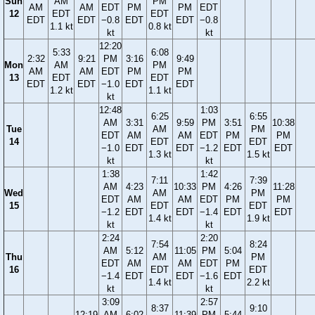
Sun
AM
PM
AM
AM
EDT
PM
PM
EDT
12
EDT
EDT
EDT
EDT
−0.8
EDT
EDT
−0.8
1.1 kt
0.8 kt
kt
kt
12:20
5:33
6:08
2:32
9:21
PM
3:16
9:49
Mon
AM
PM
AM
AM
EDT
PM
PM
13
EDT
EDT
EDT
EDT
−1.0
EDT
EDT
1.2 kt
1.1 kt
kt
12:48
1:03
6:25
6:55
AM
3:31
9:59
PM
3:51
10:38
Tue
AM
PM
EDT
AM
AM
EDT
PM
PM
14
EDT
EDT
−1.0
EDT
EDT
−1.2
EDT
EDT
1.3 kt
1.5 kt
kt
kt
1:38
1:42
7:11
7:39
AM
4:23
10:33
PM
4:26
11:28
Wed
AM
PM
EDT
AM
AM
EDT
PM
PM
15
EDT
EDT
−1.2
EDT
EDT
−1.4
EDT
EDT
1.4 kt
1.9 kt
kt
kt
2:24
2:20
7:54
8:24
AM
5:12
11:05
PM
5:04
Thu
AM
PM
EDT
AM
AM
EDT
PM
16
EDT
EDT
−1.4
EDT
EDT
−1.6
EDT
1.4 kt
2.2 kt
kt
kt
3:09
2:57
8:37
9:10
12:19
AM
6:02
11:39
PM
5:44