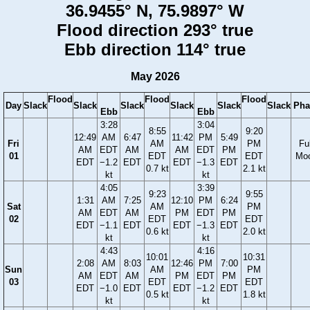
36.9455° N, 75.9897° W
Flood direction 293° true
Ebb direction 114° true
May 2026
Flood
Flood
Flood
Day
Slack
Slack
Slack
Slack
Slack
Slack
Pha
Ebb
Ebb
3:28
3:04
8:55
9:20
12:49
AM
6:47
11:42
PM
5:49
Fri
AM
PM
Ful
AM
EDT
AM
AM
EDT
PM
01
EDT
EDT
Mo
EDT
−1.2
EDT
EDT
−1.3
EDT
0.7 kt
2.1 kt
kt
kt
4:05
3:39
9:23
9:55
1:31
AM
7:25
12:10
PM
6:24
Sat
AM
PM
AM
EDT
AM
PM
EDT
PM
02
EDT
EDT
EDT
−1.1
EDT
EDT
−1.3
EDT
0.6 kt
2.0 kt
kt
kt
4:43
4:16
10:01
10:31
2:08
AM
8:03
12:46
PM
7:00
Sun
AM
PM
AM
EDT
AM
PM
EDT
PM
03
EDT
EDT
EDT
−1.0
EDT
EDT
−1.2
EDT
0.5 kt
1.8 kt
kt
kt