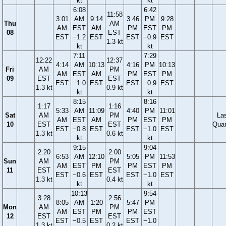
kt
kt
6:08
6:42
11:58
3:01
AM
9:14
3:46
PM
9:28
Thu
AM
AM
EST
AM
PM
EST
PM
08
EST
EST
−1.2
EST
EST
−0.9
EST
1.3 kt
kt
kt
7:11
7:29
12:22
12:37
4:14
AM
10:13
4:16
PM
10:13
Fri
AM
PM
AM
EST
AM
PM
EST
PM
09
EST
EST
EST
−1.0
EST
EST
−0.9
EST
1.3 kt
0.9 kt
kt
kt
8:15
8:16
1:17
1:16
5:33
AM
11:09
4:40
PM
11:01
Sat
AM
PM
La
AM
EST
AM
PM
EST
PM
10
EST
EST
Quar
EST
−0.8
EST
EST
−1.0
EST
1.3 kt
0.6 kt
kt
kt
9:15
9:04
2:20
2:00
6:53
AM
12:10
5:05
PM
11:53
Sun
AM
PM
AM
EST
PM
PM
EST
PM
11
EST
EST
EST
−0.6
EST
EST
−1.0
EST
1.3 kt
0.4 kt
kt
kt
10:13
9:54
3:28
2:56
8:05
AM
1:20
5:47
PM
Mon
AM
PM
AM
EST
PM
PM
EST
12
EST
EST
EST
−0.5
EST
EST
−1.0
1.3 kt
0.2 kt