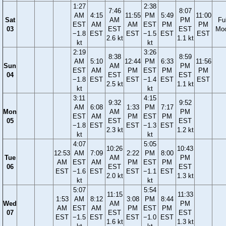
1:27
2:38
7:46
8:07
AM
4:15
11:55
PM
5:49
11:00
Sat
AM
PM
Ful
EST
AM
AM
EST
PM
PM
03
EST
EST
Mo
−1.8
EST
EST
−1.5
EST
EST
2.6 kt
1.1 kt
kt
kt
2:19
3:26
8:38
8:59
AM
5:10
12:44
PM
6:33
11:56
Sun
AM
PM
EST
AM
PM
EST
PM
PM
04
EST
EST
−1.8
EST
EST
−1.4
EST
EST
2.5 kt
1.1 kt
kt
kt
3:11
4:15
9:32
9:52
AM
6:08
1:33
PM
7:17
Mon
AM
PM
EST
AM
PM
EST
PM
05
EST
EST
−1.8
EST
EST
−1.3
EST
2.3 kt
1.2 kt
kt
kt
4:07
5:05
10:26
10:43
12:53
AM
7:09
2:22
PM
8:00
Tue
AM
PM
AM
EST
AM
PM
EST
PM
06
EST
EST
EST
−1.6
EST
EST
−1.1
EST
2.0 kt
1.3 kt
kt
kt
5:07
5:54
11:15
11:33
1:53
AM
8:12
3:08
PM
8:44
Wed
AM
PM
AM
EST
AM
PM
EST
PM
07
EST
EST
EST
−1.5
EST
EST
−1.0
EST
1.6 kt
1.3 kt