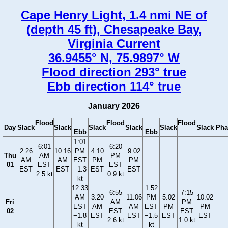
Cape Henry Light, 1.4 nmi NE of
(depth 45 ft), Chesapeake Bay,
Virginia Current
36.9455° N, 75.9897° W
Flood direction 293° true
Ebb direction 114° true
January 2026
Flood
Flood
Flood
Day
Slack
Slack
Slack
Slack
Slack
Slack
Pha
Ebb
Ebb
1:01
6:01
6:20
2:26
10:16
PM
4:10
9:02
Thu
AM
PM
AM
AM
EST
PM
PM
01
EST
EST
EST
EST
−1.3
EST
EST
2.5 kt
0.9 kt
kt
12:33
1:52
6:55
7:15
AM
3:20
11:06
PM
5:02
10:02
Fri
AM
PM
EST
AM
AM
EST
PM
PM
02
EST
EST
−1.8
EST
EST
−1.5
EST
EST
2.6 kt
1.0 kt
kt
kt