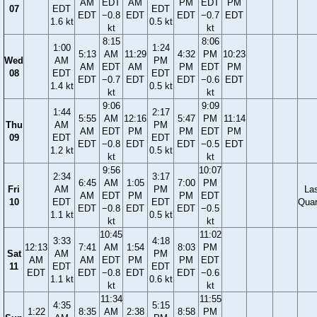
AM
EDT
AM
PM
EDT
PM
07
EDT
EDT
EDT
−0.8
EDT
EDT
−0.7
EDT
1.6 kt
0.5 kt
kt
kt
8:15
8:06
1:00
1:24
5:13
AM
11:29
4:32
PM
10:23
Wed
AM
PM
AM
EDT
AM
PM
EDT
PM
08
EDT
EDT
EDT
−0.7
EDT
EDT
−0.6
EDT
1.4 kt
0.5 kt
kt
kt
9:06
9:09
1:44
2:17
5:55
AM
12:16
5:47
PM
11:14
Thu
AM
PM
AM
EDT
PM
PM
EDT
PM
09
EDT
EDT
EDT
−0.8
EDT
EDT
−0.5
EDT
1.2 kt
0.5 kt
kt
kt
9:56
10:07
2:34
3:17
6:45
AM
1:05
7:00
PM
Fri
AM
PM
La
AM
EDT
PM
PM
EDT
10
EDT
EDT
Quar
EDT
−0.8
EDT
EDT
−0.5
1.1 kt
0.5 kt
kt
kt
10:45
11:02
3:33
4:18
12:13
7:41
AM
1:54
8:03
PM
Sat
AM
PM
AM
AM
EDT
PM
PM
EDT
11
EDT
EDT
EDT
EDT
−0.8
EDT
EDT
−0.6
1.1 kt
0.6 kt
kt
kt
11:34
11:55
4:35
5:15
1:22
8:35
AM
2:38
8:58
PM