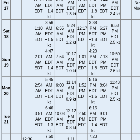
Fri
AM
PM
Ne
AM
EDT
AM
AM
EDT
PM
17
EDT
EDT
Mo
EDT
−1.4
EDT
EDT
−1.8
EDT
1.3 kt
2.4 kt
kt
kt
3:56
3:38
9:24
9:58
1:10
AM
6:55
12:17
PM
6:27
Sat
AM
PM
AM
EDT
AM
PM
EDT
PM
18
EDT
EDT
EDT
−1.5
EDT
EDT
−1.8
EDT
1.2 kt
2.5 kt
kt
kt
4:47
4:23
10:17
10:50
2:01
AM
7:54
1:01
PM
7:13
Sun
AM
PM
AM
EDT
AM
PM
EDT
PM
19
EDT
EDT
EDT
−1.4
EDT
EDT
−1.8
EDT
1.0 kt
2.6 kt
kt
kt
5:45
5:16
11:14
11:43
2:54
AM
9:00
1:52
PM
8:04
Mon
AM
PM
AM
EDT
AM
PM
EDT
PM
20
EDT
EDT
EDT
−1.4
EDT
EDT
−1.6
EDT
0.9 kt
2.5 kt
kt
kt
6:46
6:16
12:12
3:51
AM
10:08
2:50
PM
9:01
Tue
PM
AM
EDT
AM
PM
EDT
PM
21
EDT
EDT
−1.3
EDT
EDT
−1.4
EDT
0.8 kt
kt
kt
7:50
7:23
12:36
1:11