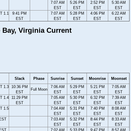
7:07 AM
5:26 PM
2:52 PM
5:30 AM
EST
EST
EST
EST
T 1.1
9:41 PM
7:07 AM
5:28 PM
4:06 PM
6:22 AM
EST
EST
EST
EST
EST
 Bay, Virginia Current
Slack
Phase
Sunrise
Sunset
Moonrise
Moonset
T 1.3
10:36 PM
7:06 AM
5:29 PM
5:21 PM
7:05 AM
Full Moon
EST
EST
EST
EST
EST
T 1.4
11:29 PM
7:05 AM
5:30 PM
6:32 PM
7:39 AM
EST
EST
EST
EST
EST
T 1.5
7:04 AM
5:31 PM
7:40 PM
8:08 AM
EST
EST
EST
EST
 EST
7:03 AM
5:32 PM
8:44 PM
8:33 AM
EST
EST
EST
EST
 EST
7:02 AM
5:33 PM
9:47 PM
8:57 AM