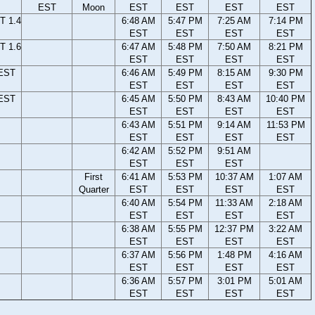
EST
Moon
EST
EST
EST
EST
T 1.4
6:48 AM
5:47 PM
7:25 AM
7:14 PM
EST
EST
EST
EST
T 1.6
6:47 AM
5:48 PM
7:50 AM
8:21 PM
EST
EST
EST
EST
 EST
6:46 AM
5:49 PM
8:15 AM
9:30 PM
EST
EST
EST
EST
 EST
6:45 AM
5:50 PM
8:43 AM
10:40 PM
EST
EST
EST
EST
6:43 AM
5:51 PM
9:14 AM
11:53 PM
EST
EST
EST
EST
6:42 AM
5:52 PM
9:51 AM
EST
EST
EST
First
6:41 AM
5:53 PM
10:37 AM
1:07 AM
Quarter
EST
EST
EST
EST
6:40 AM
5:54 PM
11:33 AM
2:18 AM
EST
EST
EST
EST
6:38 AM
5:55 PM
12:37 PM
3:22 AM
EST
EST
EST
EST
6:37 AM
5:56 PM
1:48 PM
4:16 AM
EST
EST
EST
EST
6:36 AM
5:57 PM
3:01 PM
5:01 AM
EST
EST
EST
EST