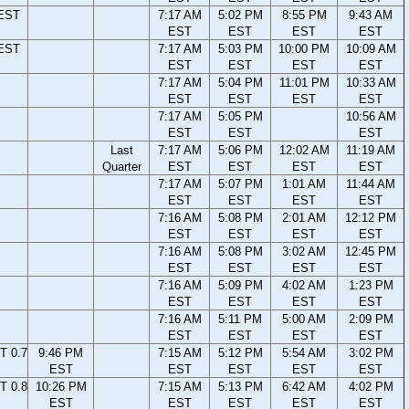
 EST
7:17 AM
5:02 PM
8:55 PM
9:43 AM
EST
EST
EST
EST
 EST
7:17 AM
5:03 PM
10:00 PM
10:09 AM
EST
EST
EST
EST
7:17 AM
5:04 PM
11:01 PM
10:33 AM
EST
EST
EST
EST
7:17 AM
5:05 PM
10:56 AM
EST
EST
EST
Last
7:17 AM
5:06 PM
12:02 AM
11:19 AM
Quarter
EST
EST
EST
EST
7:17 AM
5:07 PM
1:01 AM
11:44 AM
EST
EST
EST
EST
7:16 AM
5:08 PM
2:01 AM
12:12 PM
EST
EST
EST
EST
7:16 AM
5:08 PM
3:02 AM
12:45 PM
EST
EST
EST
EST
7:16 AM
5:09 PM
4:02 AM
1:23 PM
EST
EST
EST
EST
7:16 AM
5:11 PM
5:00 AM
2:09 PM
EST
EST
EST
EST
T 0.7
9:46 PM
7:15 AM
5:12 PM
5:54 AM
3:02 PM
EST
EST
EST
EST
EST
T 0.8
10:26 PM
7:15 AM
5:13 PM
6:42 AM
4:02 PM
EST
EST
EST
EST
EST