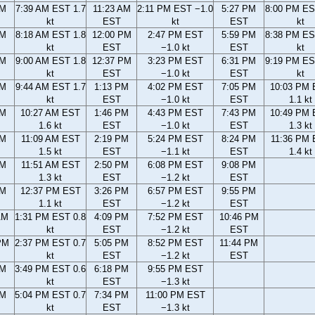
AM
7:39 AM EST 1.7
11:23 AM
2:11 PM EST −1.0
5:27 PM
8:00 PM ES
kt
EST
kt
EST
kt
AM
8:18 AM EST 1.8
12:00 PM
2:47 PM EST
5:59 PM
8:38 PM ES
kt
EST
−1.0 kt
EST
kt
AM
9:00 AM EST 1.8
12:37 PM
3:23 PM EST
6:31 PM
9:19 PM ES
kt
EST
−1.0 kt
EST
kt
AM
9:44 AM EST 1.7
1:13 PM
4:02 PM EST
7:05 PM
10:03 PM
kt
EST
−1.0 kt
EST
1.1 kt
AM
10:27 AM EST
1:46 PM
4:43 PM EST
7:43 PM
10:49 PM
1.6 kt
EST
−1.0 kt
EST
1.3 kt
AM
11:09 AM EST
2:19 PM
5:24 PM EST
8:24 PM
11:36 PM
1.5 kt
EST
−1.1 kt
EST
1.4 kt
AM
11:51 AM EST
2:50 PM
6:08 PM EST
9:08 PM
1.3 kt
EST
−1.2 kt
EST
AM
12:37 PM EST
3:26 PM
6:57 PM EST
9:55 PM
1.1 kt
EST
−1.2 kt
EST
AM
1:31 PM EST 0.8
4:09 PM
7:52 PM EST
10:46 PM
kt
EST
−1.2 kt
EST
PM
2:37 PM EST 0.7
5:05 PM
8:52 PM EST
11:44 PM
kt
EST
−1.2 kt
EST
PM
3:49 PM EST 0.6
6:18 PM
9:55 PM EST
kt
EST
−1.3 kt
PM
5:04 PM EST 0.7
7:34 PM
11:00 PM EST
kt
EST
−1.3 kt