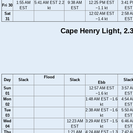
1:55 AM
5:41 AM EST 2.2
9:38 AM
12:25 PM EST
3:41 
Fri 30
EST
kt
EST
−1.1 kt
EST
Sat
12:02 AM EST
2:58 
31
−1.4 kt
EST
Cape Henry Light, 2.3
Flood
Day
Slack
Slack
Slac
Ebb
Sun
12:57 AM EST
3:57 
01
−1.6 kt
EST
Mon
1:48 AM EST −1.6
4:54 
02
kt
EST
Tue
2:38 AM EST −1.6
5:50 
03
kt
EST
Wed
12:23 AM
3:29 AM EST −1.5
6:46 
04
EST
kt
EST
Thu
1:21 AM
4:24 AM EST −1.3
7:42 