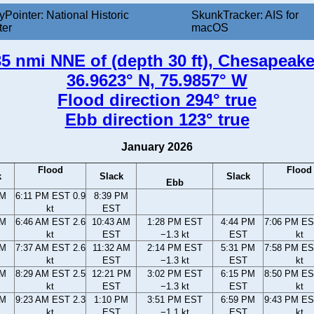
yPointer: National Historic
SkunkTracker: AIS for
ter
macOS
5 nmi NNE of (depth 30 ft), Chesapeake
36.9623° N, 75.9857° W
Flood direction 294° true
Ebb direction 123° true
January 2026
Flood
Flood
k
Slack
Slack
Ebb
PM
6:11 PM EST 0.9
8:39 PM
kt
EST
AM
6:46 AM EST 2.6
10:43 AM
1:28 PM EST
4:44 PM
7:06 PM ES
kt
EST
−1.3 kt
EST
kt
AM
7:37 AM EST 2.6
11:32 AM
2:14 PM EST
5:31 PM
7:58 PM ES
kt
EST
−1.3 kt
EST
kt
AM
8:29 AM EST 2.5
12:21 PM
3:02 PM EST
6:15 PM
8:50 PM ES
kt
EST
−1.3 kt
EST
kt
AM
9:23 AM EST 2.3
1:10 PM
3:51 PM EST
6:59 PM
9:43 PM ES
kt
EST
−1.1 kt
EST
kt