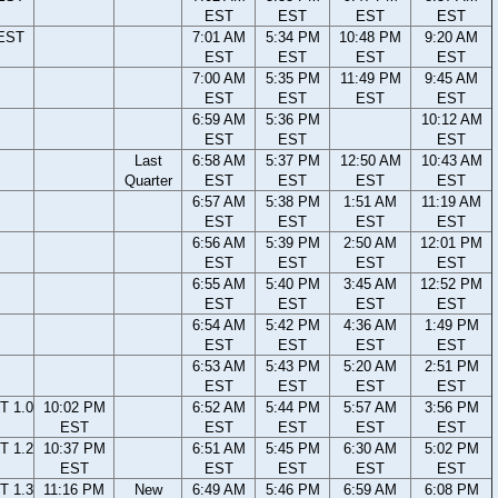
EST
EST
EST
EST
 EST
7:01 AM
5:34 PM
10:48 PM
9:20 AM
EST
EST
EST
EST
7:00 AM
5:35 PM
11:49 PM
9:45 AM
EST
EST
EST
EST
6:59 AM
5:36 PM
10:12 AM
EST
EST
EST
Last
6:58 AM
5:37 PM
12:50 AM
10:43 AM
Quarter
EST
EST
EST
EST
6:57 AM
5:38 PM
1:51 AM
11:19 AM
EST
EST
EST
EST
6:56 AM
5:39 PM
2:50 AM
12:01 PM
EST
EST
EST
EST
6:55 AM
5:40 PM
3:45 AM
12:52 PM
EST
EST
EST
EST
6:54 AM
5:42 PM
4:36 AM
1:49 PM
EST
EST
EST
EST
6:53 AM
5:43 PM
5:20 AM
2:51 PM
EST
EST
EST
EST
T 1.0
10:02 PM
6:52 AM
5:44 PM
5:57 AM
3:56 PM
EST
EST
EST
EST
EST
T 1.2
10:37 PM
6:51 AM
5:45 PM
6:30 AM
5:02 PM
EST
EST
EST
EST
EST
T 1.3
11:16 PM
New
6:49 AM
5:46 PM
6:59 AM
6:08 PM