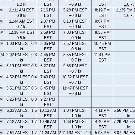
1.2 kt
EST
−0.9 kt
EST
1.6 kt
AM
11:11 AM EST
2:16 PM
5:28 PM EST
8:19 PM
11:39 PM
0.9 kt
EST
−0.9 kt
EST
1.6 kt
AM
11:44 AM EST
2:37 PM
6:13 PM EST
9:07 PM
0.7 kt
EST
−0.9 kt
EST
AM
12:19 PM EST
2:59 PM
7:03 PM EST
9:55 PM
0.5 kt
EST
−0.9 kt
EST
AM
1:03 PM EST 0.4
3:35 PM
7:57 PM EST
10:45 PM
kt
EST
−0.8 kt
EST
PM
2:02 PM EST 0.3
4:45 PM
8:55 PM EST
11:41 PM
kt
EST
−0.7 kt
EST
PM
3:19 PM EST 0.3
6:27 PM
9:53 PM EST
kt
EST
−0.7 kt
PM
4:52 PM EST 0.4
7:49 PM
10:52 PM EST
kt
EST
−0.7 kt
PM
5:51 PM EST 0.6
8:45 PM
11:47 PM EST
kt
EST
−0.8 kt
PM
6:25 PM EST 0.8
9:27 PM
kt
EST
AM
6:33 AM EST 1.5
10:13 AM
1:04 PM EST
4:11 PM
6:56 PM ES
kt
EST
−1.0 kt
EST
kt
AM
7:12 AM EST 1.7
10:49 AM
1:38 PM EST
4:40 PM
7:29 PM ES
kt
EST
−1.0 kt
EST
kt
AM
7:51 AM EST 1.7
11:24 AM
2:11 PM EST −1.1
5:08 PM
8:07 PM ES