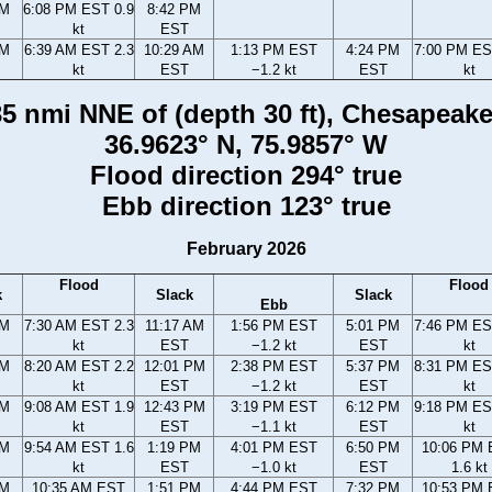
PM
6:08 PM EST 0.9
8:42 PM
kt
EST
AM
6:39 AM EST 2.3
10:29 AM
1:13 PM EST
4:24 PM
7:00 PM ES
kt
EST
−1.2 kt
EST
kt
5 nmi NNE of (depth 30 ft), Chesapeake
36.9623° N, 75.9857° W
Flood direction 294° true
Ebb direction 123° true
February 2026
Flood
Flood
k
Slack
Slack
Ebb
AM
7:30 AM EST 2.3
11:17 AM
1:56 PM EST
5:01 PM
7:46 PM ES
kt
EST
−1.2 kt
EST
kt
AM
8:20 AM EST 2.2
12:01 PM
2:38 PM EST
5:37 PM
8:31 PM ES
kt
EST
−1.2 kt
EST
kt
AM
9:08 AM EST 1.9
12:43 PM
3:19 PM EST
6:12 PM
9:18 PM ES
kt
EST
−1.1 kt
EST
kt
AM
9:54 AM EST 1.6
1:19 PM
4:01 PM EST
6:50 PM
10:06 PM
kt
EST
−1.0 kt
EST
1.6 kt
AM
10:35 AM EST
1:51 PM
4:44 PM EST
7:32 PM
10:53 PM