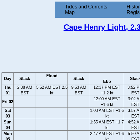
Tides and Currents
Histor
Map
Regis
Cape Henry Light, 2.3
Flood
Day
Slack
Slack
Slac
Ebb
Thu
2:08 AM
5:52 AM EST 2.5
9:53 AM
12:37 PM EST
3:52 
01
EST
kt
EST
−1.2 kt
EST
12:09 AM EST
3:02 
Fri 02
−1.6 kt
EST
Sat
1:03 AM EST −1.6
3:57 
03
kt
EST
Sun
1:55 AM EST −1.7
4:52 
04
kt
EST
Mon
2:47 AM EST −1.6
5:50 
05
kt
EST