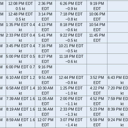
AM
12:08 PM EDT
2:36 PM
6:26 PM EDT
9:19 PM
0.5 kt
EDT
−0.9 kt
EDT
AM
12:48 PM EDT
3:14 PM
7:18 PM EDT
10:06 PM
0.5 kt
EDT
−0.8 kt
EDT
AM
1:35 PM EDT 0.4
4:13 PM
8:18 PM EDT
10:54 PM
kt
EDT
−0.6 kt
EDT
PM
2:33 PM EDT 0.4
5:41 PM
9:22 PM EDT
11:45 PM
kt
EDT
−0.5 kt
EDT
PM
3:45 PM EDT 0.4
7:16 PM
10:21 PM EDT
kt
EDT
−0.5 kt
PM
5:00 PM EDT 0.5
8:27 PM
11:18 PM EDT
kt
EDT
−0.6 kt
PM
6:00 PM EDT 0.7
9:16 PM
kt
EDT
AM
6:10 AM EDT 1.2
9:51 AM
12:44 PM EDT
3:52 PM
6:43 PM ED
kt
EDT
−0.8 kt
EDT
kt
AM
6:58 AM EDT 1.4
10:30 AM
1:25 PM EDT
4:22 PM
7:20 PM ED
kt
EDT
−1.0 kt
EDT
kt
AM
7:39 AM EDT 1.6
11:05 AM
2:00 PM EDT
4:52 PM
7:59 PM ED
kt
EDT
−1.1 kt
EDT
kt
AM
8:19 AM EDT 1.6
11:36 AM
2:33 PM EDT
5:23 PM
8:39 PM ED
kt
EDT
−1.3 kt
EDT
kt
AM
8:59 AM EDT 1.6
12:07 PM
3:07 PM EDT
5:59 PM
9:24 PM ED
kt
EDT
−1.4 kt
EDT
kt