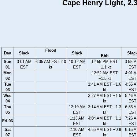
Cape Henry Light, 2.3
Flood
Day
Slack
Slack
Slac
Ebb
Sun
3:01 AM
6:35 AM EST 2.0
10:12 AM
12:55 PM EST
3:55 
01
EST
kt
EST
−1.1 kt
EST
Mon
12:52 AM EST
4:01 
02
−1.5 kt
EST
Tue
1:41 AM EST −1.6
4:55 
03
kt
EST
Wed
2:27 AM EST −1.5
5:46 
04
kt
EST
Thu
12:19 AM
3:14 AM EST −1.3
6:36 
05
EST
kt
EST
1:13 AM
4:04 AM EST −1.1
7:26 
Fri 06
EST
kt
EST
Sat
2:10 AM
4:55 AM EST −0.9
8:15 
07
EST
kt
EST