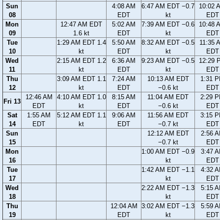
Sun
4:08 AM
6:47 AM EDT −0.7
10:02 
08
EDT
kt
EDT
Mon
12:47 AM EDT
5:02 AM
7:39 AM EDT −0.6
10:48 
09
1.6 kt
EDT
kt
EDT
Tue
1:29 AM EDT 1.4
5:50 AM
8:32 AM EDT −0.5
11:35 
10
kt
EDT
kt
EDT
Wed
2:15 AM EDT 1.2
6:36 AM
9:23 AM EDT −0.5
12:29 
11
kt
EDT
kt
EDT
Thu
3:09 AM EDT 1.1
7:24 AM
10:13 AM EDT
1:31 
12
kt
EDT
−0.6 kt
EDT
12:46 AM
4:10 AM EDT 1.0
8:15 AM
11:04 AM EDT
2:29 
Fri 13
EDT
kt
EDT
−0.6 kt
EDT
Sat
1:55 AM
5:12 AM EDT 1.1
9:06 AM
11:56 AM EDT
3:15 
14
EDT
kt
EDT
−0.7 kt
EDT
Sun
12:12 AM EDT
2:56 
15
−0.7 kt
EDT
Mon
1:00 AM EDT −0.9
3:47 
16
kt
EDT
Tue
1:42 AM EDT −1.1
4:32 
17
kt
EDT
Wed
2:22 AM EDT −1.3
5:15 
18
kt
EDT
Thu
12:04 AM
3:02 AM EDT −1.3
5:59 
19
EDT
kt
EDT