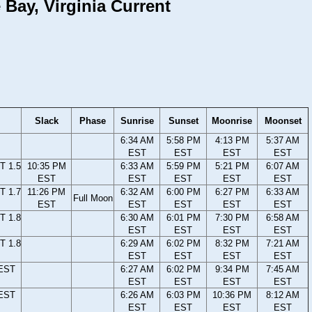
 Bay, Virginia Current
Slack
Phase
Sunrise
Sunset
Moonrise
Moonset
6:34 AM
5:58 PM
4:13 PM
5:37 AM
EST
EST
EST
EST
T 1.5
10:35 PM
6:33 AM
5:59 PM
5:21 PM
6:07 AM
EST
EST
EST
EST
EST
T 1.7
11:26 PM
6:32 AM
6:00 PM
6:27 PM
6:33 AM
Full Moon
EST
EST
EST
EST
EST
T 1.8
6:30 AM
6:01 PM
7:30 PM
6:58 AM
EST
EST
EST
EST
T 1.8
6:29 AM
6:02 PM
8:32 PM
7:21 AM
EST
EST
EST
EST
 EST
6:27 AM
6:02 PM
9:34 PM
7:45 AM
EST
EST
EST
EST
 EST
6:26 AM
6:03 PM
10:36 PM
8:12 AM
EST
EST
EST
EST