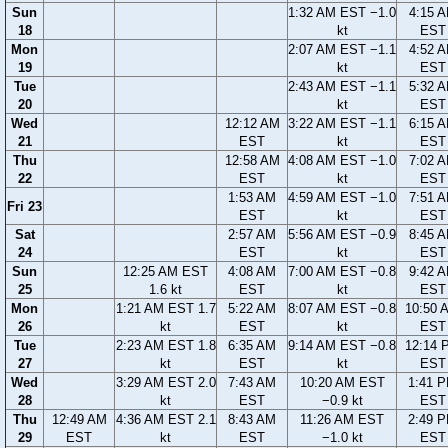
Sun
1:32 AM EST −1.0
4:15 
18
kt
EST
Mon
2:07 AM EST −1.1
4:52 
19
kt
EST
Tue
2:43 AM EST −1.1
5:32 
20
kt
EST
Wed
12:12 AM
3:22 AM EST −1.1
6:15 
21
EST
kt
EST
Thu
12:58 AM
4:08 AM EST −1.0
7:02 
22
EST
kt
EST
1:53 AM
4:59 AM EST −1.0
7:51 
Fri 23
EST
kt
EST
Sat
2:57 AM
5:56 AM EST −0.9
8:45 
24
EST
kt
EST
Sun
12:25 AM EST
4:08 AM
7:00 AM EST −0.8
9:42 
25
1.6 kt
EST
kt
EST
Mon
1:21 AM EST 1.7
5:22 AM
8:07 AM EST −0.8
10:50 
26
kt
EST
kt
EST
Tue
2:23 AM EST 1.8
6:35 AM
9:14 AM EST −0.8
12:14 
27
kt
EST
kt
EST
Wed
3:29 AM EST 2.0
7:43 AM
10:20 AM EST
1:41 
28
kt
EST
−0.9 kt
EST
Thu
12:49 AM
4:36 AM EST 2.1
8:43 AM
11:26 AM EST
2:49 
29
EST
kt
EST
−1.0 kt
EST