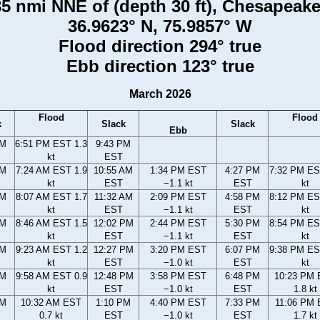
5 nmi NNE of (depth 30 ft), Chesapeake
36.9623° N, 75.9857° W
Flood direction 294° true
Ebb direction 123° true
March 2026
Flood
Flood
k
Slack
Slack
Ebb
PM
6:51 PM EST 1.3
9:43 PM
kt
EST
AM
7:24 AM EST 1.9
10:55 AM
1:34 PM EST
4:27 PM
7:32 PM ES
kt
EST
−1.1 kt
EST
kt
AM
8:07 AM EST 1.7
11:32 AM
2:09 PM EST
4:58 PM
8:12 PM ES
kt
EST
−1.1 kt
EST
kt
AM
8:46 AM EST 1.5
12:02 PM
2:44 PM EST
5:30 PM
8:54 PM ES
kt
EST
−1.1 kt
EST
kt
AM
9:23 AM EST 1.2
12:27 PM
3:20 PM EST
6:07 PM
9:38 PM ES
kt
EST
−1.0 kt
EST
kt
AM
9:58 AM EST 0.9
12:48 PM
3:58 PM EST
6:48 PM
10:23 PM
kt
EST
−1.0 kt
EST
1.8 kt
AM
10:32 AM EST
1:10 PM
4:40 PM EST
7:33 PM
11:06 PM
0.7 kt
EST
−1.0 kt
EST
1.7 kt