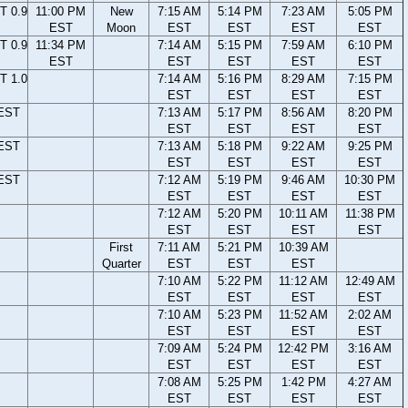
T 0.9
11:00 PM
New
7:15 AM
5:14 PM
7:23 AM
5:05 PM
EST
Moon
EST
EST
EST
EST
T 0.9
11:34 PM
7:14 AM
5:15 PM
7:59 AM
6:10 PM
EST
EST
EST
EST
EST
T 1.0
7:14 AM
5:16 PM
8:29 AM
7:15 PM
EST
EST
EST
EST
 EST
7:13 AM
5:17 PM
8:56 AM
8:20 PM
EST
EST
EST
EST
 EST
7:13 AM
5:18 PM
9:22 AM
9:25 PM
EST
EST
EST
EST
 EST
7:12 AM
5:19 PM
9:46 AM
10:30 PM
EST
EST
EST
EST
7:12 AM
5:20 PM
10:11 AM
11:38 PM
EST
EST
EST
EST
First
7:11 AM
5:21 PM
10:39 AM
Quarter
EST
EST
EST
7:10 AM
5:22 PM
11:12 AM
12:49 AM
EST
EST
EST
EST
7:10 AM
5:23 PM
11:52 AM
2:02 AM
EST
EST
EST
EST
7:09 AM
5:24 PM
12:42 PM
3:16 AM
EST
EST
EST
EST
7:08 AM
5:25 PM
1:42 PM
4:27 AM
EST
EST
EST
EST