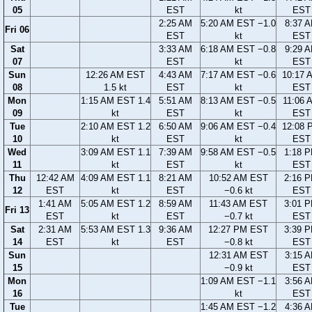
05
EST
kt
EST
2:25 AM
5:20 AM EST −1.0
8:37 
Fri 06
EST
kt
EST
Sat
3:33 AM
6:18 AM EST −0.8
9:29 
07
EST
kt
EST
Sun
12:26 AM EST
4:43 AM
7:17 AM EST −0.6
10:17 
08
1.5 kt
EST
kt
EST
Mon
1:15 AM EST 1.4
5:51 AM
8:13 AM EST −0.5
11:06 
09
kt
EST
kt
EST
Tue
2:10 AM EST 1.2
6:50 AM
9:06 AM EST −0.4
12:08 
10
kt
EST
kt
EST
Wed
3:09 AM EST 1.1
7:39 AM
9:58 AM EST −0.5
1:18 
11
kt
EST
kt
EST
Thu
12:42 AM
4:09 AM EST 1.1
8:21 AM
10:52 AM EST
2:16 
12
EST
kt
EST
−0.6 kt
EST
1:41 AM
5:05 AM EST 1.2
8:59 AM
11:43 AM EST
3:01 
Fri 13
EST
kt
EST
−0.7 kt
EST
Sat
2:31 AM
5:53 AM EST 1.3
9:36 AM
12:27 PM EST
3:39 
14
EST
kt
EST
−0.8 kt
EST
Sun
12:31 AM EST
3:15 
15
−0.9 kt
EST
Mon
1:09 AM EST −1.1
3:56 
16
kt
EST
Tue
1:45 AM EST −1.2
4:36 