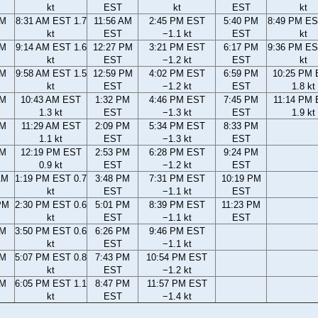
kt
EST
kt
EST
kt
AM
8:31 AM EST 1.7
11:56 AM
2:45 PM EST
5:40 PM
8:49 PM ES
kt
EST
−1.1 kt
EST
kt
AM
9:14 AM EST 1.6
12:27 PM
3:21 PM EST
6:17 PM
9:36 PM ES
kt
EST
−1.2 kt
EST
kt
AM
9:58 AM EST 1.5
12:59 PM
4:02 PM EST
6:59 PM
10:25 PM
kt
EST
−1.2 kt
EST
1.8 kt
AM
10:43 AM EST
1:32 PM
4:46 PM EST
7:45 PM
11:14 PM
1.3 kt
EST
−1.3 kt
EST
1.9 kt
AM
11:29 AM EST
2:09 PM
5:34 PM EST
8:33 PM
1.1 kt
EST
−1.3 kt
EST
AM
12:19 PM EST
2:53 PM
6:28 PM EST
9:24 PM
0.9 kt
EST
−1.2 kt
EST
AM
1:19 PM EST 0.7
3:48 PM
7:31 PM EST
10:19 PM
kt
EST
−1.1 kt
EST
PM
2:30 PM EST 0.6
5:01 PM
8:39 PM EST
11:23 PM
kt
EST
−1.1 kt
EST
PM
3:50 PM EST 0.6
6:26 PM
9:46 PM EST
kt
EST
−1.1 kt
PM
5:07 PM EST 0.8
7:43 PM
10:54 PM EST
kt
EST
−1.2 kt
PM
6:05 PM EST 1.1
8:47 PM
11:57 PM EST
kt
EST
−1.4 kt