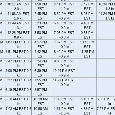
AM
10:17 AM EST
1:59 PM
4:41 PM EST
7:42 PM
10:34 PM
2.0 kt
EST
−1.0 kt
EST
1.3 kt
AM
11:06 AM EST
2:45 PM
5:30 PM EST
8:26 PM
11:24 PM
1.6 kt
EST
−0.9 kt
EST
1.3 kt
AM
11:49 AM EST
3:23 PM
6:18 PM EST
9:10 PM
1.3 kt
EST
−0.9 kt
EST
AM
12:28 PM EST
3:53 PM
7:05 PM EST
9:55 PM
0.9 kt
EST
−0.8 kt
EST
AM
1:07 PM EST 0.6
4:17 PM
7:52 PM EST
10:43 PM
kt
EST
−0.9 kt
EST
AM
1:51 PM EST 0.4
4:42 PM
8:40 PM EST
11:35 PM
kt
EST
−0.9 kt
EST
PM
2:47 PM EST 0.2
5:24 PM
9:30 PM EST
kt
EST
−0.9 kt
PM
4:00 PM EST 0.2
6:39 PM
10:24 PM EST
kt
EST
−0.9 kt
PM
5:27 PM EST 0.4
7:55 PM
11:21 PM EST
kt
EST
−0.9 kt
PM
6:19 PM EST 0.6
8:57 PM
kt
EST
AM
6:30 AM EST 1.5
10:19 AM
1:03 PM EST
4:18 PM
6:55 PM ES
kt
EST
−0.9 kt
EST
kt
AM
7:03 AM EST 1.6
10:50 AM
1:37 PM EST
4:53 PM
7:27 PM ES
kt
EST
−1.0 kt
EST
kt