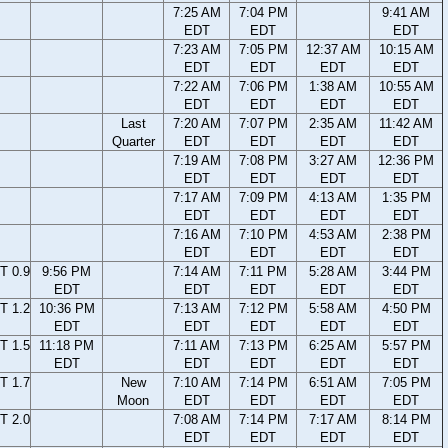
7:25 AM
7:04 PM
9:41 AM
EDT
EDT
EDT
7:23 AM
7:05 PM
12:37 AM
10:15 AM
EDT
EDT
EDT
EDT
7:22 AM
7:06 PM
1:38 AM
10:55 AM
EDT
EDT
EDT
EDT
Last
7:20 AM
7:07 PM
2:35 AM
11:42 AM
Quarter
EDT
EDT
EDT
EDT
7:19 AM
7:08 PM
3:27 AM
12:36 PM
EDT
EDT
EDT
EDT
7:17 AM
7:09 PM
4:13 AM
1:35 PM
EDT
EDT
EDT
EDT
7:16 AM
7:10 PM
4:53 AM
2:38 PM
EDT
EDT
EDT
EDT
T 0.9
9:56 PM
7:14 AM
7:11 PM
5:28 AM
3:44 PM
EDT
EDT
EDT
EDT
EDT
T 1.2
10:36 PM
7:13 AM
7:12 PM
5:58 AM
4:50 PM
EDT
EDT
EDT
EDT
EDT
T 1.5
11:18 PM
7:11 AM
7:13 PM
6:25 AM
5:57 PM
EDT
EDT
EDT
EDT
EDT
T 1.7
New
7:10 AM
7:14 PM
6:51 AM
7:05 PM
Moon
EDT
EDT
EDT
EDT
T 2.0
7:08 AM
7:14 PM
7:17 AM
8:14 PM
EDT
EDT
EDT
EDT