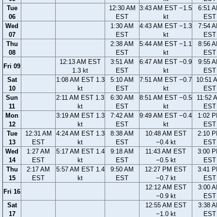
Tue
12:30 AM
3:43 AM EST −1.5
6:51 
06
EST
kt
EST
Wed
1:30 AM
4:43 AM EST −1.3
7:54 
07
EST
kt
EST
Thu
2:38 AM
5:44 AM EST −1.1
8:56 
08
EST
kt
EST
12:13 AM EST
3:51 AM
6:47 AM EST −0.9
9:55 
Fri 09
1.3 kt
EST
kt
EST
Sat
1:08 AM EST 1.3
5:10 AM
7:51 AM EST −0.7
10:51 
10
kt
EST
kt
EST
Sun
2:11 AM EST 1.3
6:30 AM
8:51 AM EST −0.5
11:52 
11
kt
EST
kt
EST
Mon
3:19 AM EST 1.3
7:42 AM
9:49 AM EST −0.4
1:02 
12
kt
EST
kt
EST
Tue
12:31 AM
4:24 AM EST 1.3
8:38 AM
10:48 AM EST
2:10 
13
EST
kt
EST
−0.4 kt
EST
Wed
1:27 AM
5:17 AM EST 1.4
9:18 AM
11:43 AM EST
3:00 
14
EST
kt
EST
−0.5 kt
EST
Thu
2:17 AM
5:57 AM EST 1.4
9:50 AM
12:27 PM EST
3:41 
15
EST
kt
EST
−0.7 kt
EST
12:12 AM EST
3:00 
Fri 16
−0.9 kt
EST
Sat
12:55 AM EST
3:38 
17
−1.0 kt
EST