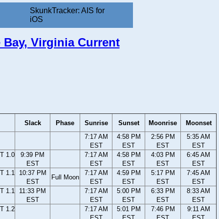
SkunkTracker: AIS for
iOS
 Bay, Virginia Current
Slack
Phase
Sunrise
Sunset
Moonrise
Moonset
7:17 AM
4:58 PM
2:56 PM
5:35 AM
EST
EST
EST
EST
T 1.0
9:39 PM
7:17 AM
4:58 PM
4:03 PM
6:45 AM
EST
EST
EST
EST
EST
T 1.1
10:37 PM
7:17 AM
4:59 PM
5:17 PM
7:45 AM
Full Moon
EST
EST
EST
EST
EST
T 1.1
11:33 PM
7:17 AM
5:00 PM
6:33 PM
8:33 AM
EST
EST
EST
EST
EST
T 1.2
7:17 AM
5:01 PM
7:46 PM
9:11 AM
EST
EST
EST
EST