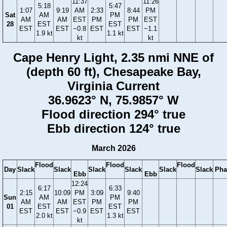
11:37
11:26
5:18
5:47
1:07
9:19
AM
2:33
8:44
PM
Sat
AM
PM
AM
AM
EST
PM
PM
EST
28
EST
EST
EST
EST
−0.8
EST
EST
−1.1
1.9 kt
1.1 kt
kt
kt
Cape Henry Light, 2.35 nmi NNE of
(depth 60 ft), Chesapeake Bay,
Virginia Current
36.9623° N, 75.9857° W
Flood direction 294° true
Ebb direction 124° true
March 2026
Flood
Flood
Flood
Day
Slack
Slack
Slack
Slack
Slack
Slack
Pha
Ebb
Ebb
12:24
6:17
6:33
2:15
10:09
PM
3:09
9:40
Sun
AM
PM
AM
AM
EST
PM
PM
01
EST
EST
EST
EST
−0.9
EST
EST
2.0 kt
1.3 kt
kt