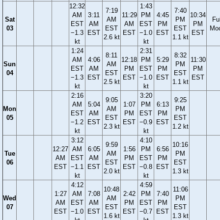
12:32
1:43
7:19
7:40
AM
3:11
11:29
PM
4:45
10:34
Sat
AM
PM
Ful
EST
AM
AM
EST
PM
PM
03
EST
EST
Mo
−1.3
EST
EST
−1.0
EST
EST
2.6 kt
1.1 kt
kt
kt
1:24
2:31
8:11
8:32
AM
4:06
12:18
PM
5:29
11:30
Sun
AM
PM
EST
AM
PM
EST
PM
PM
04
EST
EST
−1.3
EST
EST
−1.0
EST
EST
2.5 kt
1.1 kt
kt
kt
2:16
3:20
9:05
9:25
AM
5:04
1:07
PM
6:13
Mon
AM
PM
EST
AM
PM
EST
PM
05
EST
EST
−1.2
EST
EST
−0.9
EST
2.3 kt
1.2 kt
kt
kt
3:12
4:10
9:59
10:16
12:27
AM
6:05
1:56
PM
6:56
Tue
AM
PM
AM
EST
AM
PM
EST
PM
06
EST
EST
EST
−1.1
EST
EST
−0.8
EST
2.0 kt
1.3 kt
kt
kt
4:12
4:59
10:48
11:06
1:27
AM
7:08
2:42
PM
7:40
Wed
AM
PM
AM
EST
AM
PM
EST
PM
07
EST
EST
EST
−1.0
EST
EST
−0.7
EST
1.6 kt
1.3 kt