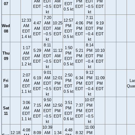
AM
EDT
AM
PM
EDT
PM
07
EDT
EDT
−0.5
EDT
EDT
−0.5
EDT
0.5 kt
kt
kt
7:20
7:11
12:33
12:57
4:47
AM
10:25
4:06
PM
9:19
Wed
AM
PM
AM
EDT
AM
PM
EDT
PM
08
EDT
EDT
EDT
−0.5
EDT
EDT
−0.4
EDT
1.4 kt
0.5 kt
kt
kt
8:11
8:14
1:17
1:50
5:29
AM
11:12
5:21
PM
10:10
Thu
AM
PM
AM
EDT
AM
PM
EDT
PM
09
EDT
EDT
EDT
−0.5
EDT
EDT
−0.4
EDT
1.2 kt
0.5 kt
kt
kt
9:01
9:12
2:07
2:50
6:19
AM
12:01
6:34
PM
11:09
Fri
AM
PM
La
AM
EDT
PM
PM
EDT
PM
10
EDT
EDT
Quar
EDT
−0.5
EDT
EDT
−0.4
EDT
1.1 kt
0.5 kt
kt
kt
9:50
10:07
3:06
3:51
7:15
AM
12:50
7:37
PM
Sat
AM
PM
AM
EDT
PM
PM
EDT
11
EDT
EDT
EDT
−0.5
EDT
EDT
−0.5
1.1 kt
0.6 kt
kt
kt
10:39
11:00
4:08
4:48
12:18
8:09
AM
1:34
8:32
PM