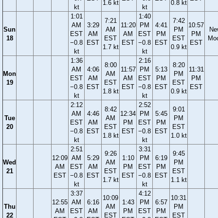
1.6 kt
0.8 kt
kt
kt
1:01
1:40
7:21
7:42
AM
3:29
11:20
PM
4:41
10:57
Sun
AM
PM
Ne
EST
AM
AM
EST
PM
PM
18
EST
EST
Mo
−0.8
EST
EST
−0.8
EST
EST
1.7 kt
0.9 kt
kt
kt
1:36
2:16
8:00
8:20
AM
4:06
11:57
PM
5:13
11:31
Mon
AM
PM
EST
AM
AM
EST
PM
PM
19
EST
EST
−0.8
EST
EST
−0.8
EST
EST
1.8 kt
0.9 kt
kt
kt
2:12
2:52
8:42
9:01
AM
4:46
12:34
PM
5:45
Tue
AM
PM
EST
AM
PM
EST
PM
20
EST
EST
−0.8
EST
EST
−0.8
EST
1.8 kt
1.0 kt
kt
kt
2:51
3:31
9:26
9:45
12:09
AM
5:29
1:10
PM
6:19
Wed
AM
PM
AM
EST
AM
PM
EST
PM
21
EST
EST
EST
−0.8
EST
EST
−0.8
EST
1.7 kt
1.1 kt
kt
kt
3:37
4:12
10:09
10:31
12:55
AM
6:16
1:43
PM
6:57
Thu
AM
PM
AM
EST
AM
PM
EST
PM
22
EST
EST