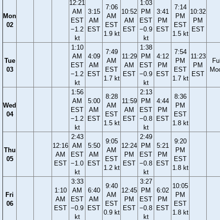
12:21
1:03
7:06
7:14
AM
3:15
10:52
PM
3:41
10:32
Mon
AM
PM
EST
AM
AM
EST
PM
PM
02
EST
EST
−1.2
EST
EST
−0.9
EST
EST
1.9 kt
1.5 kt
kt
kt
1:10
1:38
7:49
7:54
AM
4:09
11:29
PM
4:12
11:23
Tue
AM
PM
Ful
EST
AM
AM
EST
PM
PM
03
EST
EST
Mo
−1.2
EST
EST
−0.9
EST
EST
1.7 kt
1.7 kt
kt
kt
1:56
2:13
8:28
8:36
AM
5:00
11:59
PM
4:44
Wed
AM
PM
EST
AM
AM
EST
PM
04
EST
EST
−1.2
EST
EST
−0.8
EST
1.5 kt
1.8 kt
kt
kt
2:43
2:49
9:05
9:20
12:16
AM
5:50
12:24
PM
5:21
Thu
AM
PM
AM
EST
AM
PM
EST
PM
05
EST
EST
EST
−1.0
EST
EST
−0.8
EST
1.2 kt
1.8 kt
kt
kt
3:33
3:27
9:40
10:05
1:10
AM
6:40
12:45
PM
6:02
Fri
AM
PM
AM
EST
AM
PM
EST
PM
06
EST
EST
EST
−0.9
EST
EST
−0.8
EST
0.9 kt
1.8 kt
kt
kt