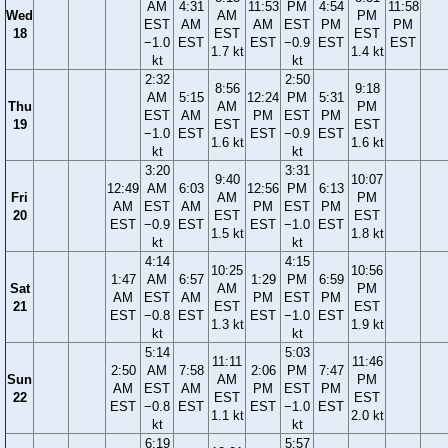
AM
4:31
11:53
PM
4:54
11:58
Wed
AM
PM
EST
AM
AM
EST
PM
PM
18
EST
EST
−1.0
EST
EST
−0.9
EST
EST
1.7 kt
1.4 kt
kt
kt
2:32
2:50
8:56
9:18
AM
5:15
12:24
PM
5:31
Thu
AM
PM
EST
AM
PM
EST
PM
19
EST
EST
−1.0
EST
EST
−0.9
EST
1.6 kt
1.6 kt
kt
kt
3:20
3:31
9:40
10:07
12:49
AM
6:03
12:56
PM
6:13
Fri
AM
PM
AM
EST
AM
PM
EST
PM
20
EST
EST
EST
−0.9
EST
EST
−1.0
EST
1.5 kt
1.8 kt
kt
kt
4:14
4:15
10:25
10:56
1:47
AM
6:57
1:29
PM
6:59
Sat
AM
PM
AM
EST
AM
PM
EST
PM
21
EST
EST
EST
−0.8
EST
EST
−1.0
EST
1.3 kt
1.9 kt
kt
kt
5:14
5:03
11:11
11:46
2:50
AM
7:58
2:06
PM
7:47
Sun
AM
PM
AM
EST
AM
PM
EST
PM
22
EST
EST
EST
−0.8
EST
EST
−1.0
EST
1.1 kt
2.0 kt
kt
kt
6:19
5:57