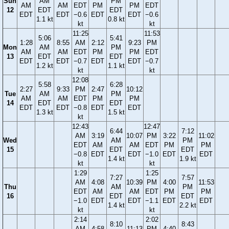
Sun
AM
PM
AM
AM
EDT
PM
PM
EDT
12
EDT
EDT
EDT
EDT
−0.6
EDT
EDT
−0.6
1.1 kt
0.8 kt
kt
kt
11:25
11:53
5:06
5:41
1:28
8:55
AM
2:12
9:23
PM
Mon
AM
PM
AM
AM
EDT
PM
PM
EDT
13
EDT
EDT
EDT
EDT
−0.7
EDT
EDT
−0.7
1.2 kt
1.1 kt
kt
kt
12:08
5:58
6:28
2:27
9:33
PM
2:47
10:12
Tue
AM
PM
AM
AM
EDT
PM
PM
14
EDT
EDT
EDT
EDT
−0.8
EDT
EDT
1.3 kt
1.5 kt
kt
12:43
12:47
6:44
7:12
AM
3:19
10:07
PM
3:22
11:02
Wed
AM
PM
EDT
AM
AM
EDT
PM
PM
15
EDT
EDT
−0.8
EDT
EDT
−1.0
EDT
EDT
1.4 kt
1.9 kt
kt
kt
1:29
1:25
7:27
7:57
AM
4:08
10:39
PM
4:00
11:53
Thu
AM
PM
EDT
AM
AM
EDT
PM
PM
16
EDT
EDT
−1.0
EDT
EDT
−1.1
EDT
EDT
1.4 kt
2.2 kt
kt
kt
2:14
2:02
8:10
8:43
AM
4:58
11:13
PM
4:40