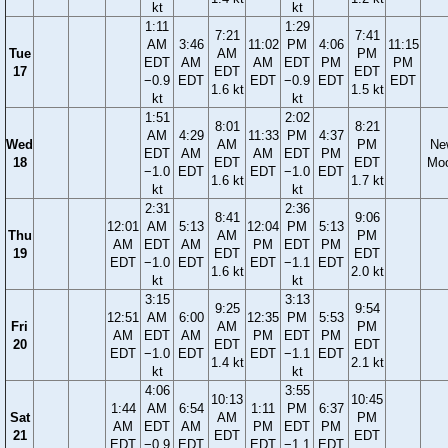
kt
kt
1:11
1:29
7:21
7:41
AM
3:46
11:02
PM
4:06
11:15
Tue
AM
PM
EDT
AM
AM
EDT
PM
PM
17
EDT
EDT
−0.9
EDT
EDT
−0.9
EDT
EDT
1.6 kt
1.5 kt
kt
kt
1:51
2:02
8:01
8:21
AM
4:29
11:33
PM
4:37
Wed
AM
PM
Ne
EDT
AM
AM
EDT
PM
18
EDT
EDT
Mo
−1.0
EDT
EDT
−1.0
EDT
1.6 kt
1.7 kt
kt
kt
2:31
2:36
8:41
9:06
12:01
AM
5:13
12:04
PM
5:13
Thu
AM
PM
AM
EDT
AM
PM
EDT
PM
19
EDT
EDT
EDT
−1.0
EDT
EDT
−1.1
EDT
1.6 kt
2.0 kt
kt
kt
3:15
3:13
9:25
9:54
12:51
AM
6:00
12:35
PM
5:53
Fri
AM
PM
AM
EDT
AM
PM
EDT
PM
20
EDT
EDT
EDT
−1.0
EDT
EDT
−1.1
EDT
1.4 kt
2.1 kt
kt
kt
4:06
3:55
10:13
10:45
1:44
AM
6:54
1:11
PM
6:37
Sat
AM
PM
AM
EDT
AM
PM
EDT
PM
21
EDT
EDT
EDT
−0.9
EDT
EDT
−1.1
EDT