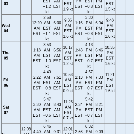
EST
AM
PM
EST
PM
03
EST
EST
−1.2
EST
EST
−0.8
EST
1.9 kt
1.5 kt
kt
kt
2:58
3:30
9:36
9:48
12:20
AM
6:00
1:16
PM
6:04
Wed
AM
PM
AM
EST
AM
PM
EST
PM
04
EST
EST
EST
−1.1
EST
EST
−0.8
EST
1.6 kt
1.6 kt
kt
kt
3:53
4:13
10:17
10:35
1:18
AM
6:56
1:48
PM
6:46
Thu
AM
PM
AM
EST
AM
PM
EST
PM
05
EST
EST
EST
−1.0
EST
EST
−0.7
EST
1.2 kt
1.6 kt
kt
kt
4:49
4:57
10:53
11:21
2:22
AM
7:51
2:13
PM
7:33
Fri
AM
PM
AM
EST
AM
PM
EST
PM
06
EST
EST
EST
−0.8
EST
EST
−0.7
EST
0.9 kt
1.6 kt
kt
kt
5:47
5:42
11:26
3:30
AM
8:43
2:34
PM
8:21
Sat
AM
AM
EST
AM
PM
EST
PM
07
EST
EST
−0.6
EST
EST
−0.7
EST
0.7 kt
kt
kt
6:46
6:32
12:08
12:01
4:40
AM
9:31
2:56
PM
9:09