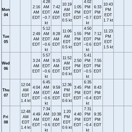
4:28
4:02
10:19
10:43
2:16
AM
7:42
1:05
PM
6:33
Mon
AM
PM
AM
EDT
AM
PM
EDT
PM
04
EDT
EDT
EDT
−0.7
EDT
EDT
−0.7
EDT
0.5 kt
1.7 kt
kt
kt
5:12
4:50
11:06
11:23
2:49
AM
8:28
1:55
PM
7:12
Tue
AM
PM
AM
EDT
AM
PM
EDT
PM
05
EDT
EDT
EDT
−0.6
EDT
EDT
−0.6
EDT
0.5 kt
1.5 kt
kt
kt
5:57
5:41
11:52
3:24
AM
9:15
2:50
PM
7:55
Wed
AM
AM
EDT
AM
PM
EDT
PM
06
EDT
EDT
−0.6
EDT
EDT
−0.5
EDT
0.6 kt
kt
kt
6:45
6:35
12:04
12:36
4:04
AM
9:59
3:45
PM
8:43
Thu
AM
PM
AM
EDT
AM
PM
EDT
PM
07
EDT
EDT
EDT
−0.6
EDT
EDT
−0.4
EDT
1.4 kt
0.6 kt
kt
kt
7:34
7:31
12:48
1:20
4:49
AM
10:38
4:40
PM
9:35
Fri
AM
PM
AM
EDT
AM
PM
EDT
PM
08
EDT
EDT
EDT
−0.6
EDT
EDT
−0.4
EDT
1.4 kt
0.6 kt
kt
kt