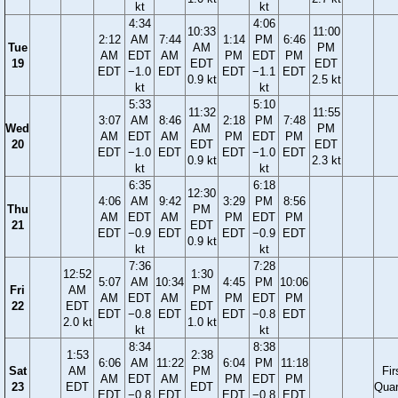
kt
kt
4:34
4:06
10:33
11:00
2:12
AM
7:44
1:14
PM
6:46
Tue
AM
PM
AM
EDT
AM
PM
EDT
PM
19
EDT
EDT
EDT
−1.0
EDT
EDT
−1.1
EDT
0.9 kt
2.5 kt
kt
kt
5:33
5:10
11:32
11:55
3:07
AM
8:46
2:18
PM
7:48
Wed
AM
PM
AM
EDT
AM
PM
EDT
PM
20
EDT
EDT
EDT
−1.0
EDT
EDT
−1.0
EDT
0.9 kt
2.3 kt
kt
kt
6:35
6:18
12:30
4:06
AM
9:42
3:29
PM
8:56
Thu
PM
AM
EDT
AM
PM
EDT
PM
21
EDT
EDT
−0.9
EDT
EDT
−0.9
EDT
0.9 kt
kt
kt
7:36
7:28
12:52
1:30
5:07
AM
10:34
4:45
PM
10:06
Fri
AM
PM
AM
EDT
AM
PM
EDT
PM
22
EDT
EDT
EDT
−0.8
EDT
EDT
−0.8
EDT
2.0 kt
1.0 kt
kt
kt
8:34
8:38
1:53
2:38
6:06
AM
11:22
6:04
PM
11:18
Sat
AM
PM
Fir
AM
EDT
AM
PM
EDT
PM
23
EDT
EDT
Quar
EDT
−0.8
EDT
EDT
−0.8
EDT