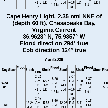
31
EDT
EDT
−1.1
EDT
EDT
−0.8
EDT
EDT
1.4 kt
1.8 kt
kt
kt
Cape Henry Light, 2.35 nmi NNE of
(depth 60 ft), Chesapeake Bay,
Virginia Current
36.9623° N, 75.9857° W
Flood direction 294° true
Ebb direction 124° true
April 2026
Flood
Flood
Flood
Day
Slack
Slack
Slack
Slack
Slack
Slack
Pha
Ebb
Ebb
2:02
2:07
8:29
8:37
AM
5:07
11:46
PM
4:38
Wed
AM
PM
Ful
EDT
AM
AM
EDT
PM
01
EDT
EDT
Mo
−1.1
EDT
EDT
−0.9
EDT
1.2 kt
1.9 kt
kt
kt
2:45
2:39
8:59
9:15
12:24
AM
5:53
12:08
PM
5:11
Thu
AM
PM
AM
EDT
AM
PM
EDT
PM