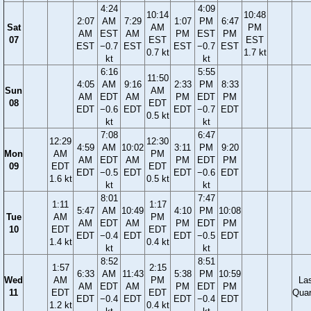
4:24
4:09
10:14
10:48
2:07
AM
7:29
1:07
PM
6:47
Sat
AM
PM
AM
EST
AM
PM
EST
PM
07
EST
EST
EST
−0.7
EST
EST
−0.7
EST
0.7 kt
1.7 kt
kt
kt
6:16
5:55
11:50
4:05
AM
9:16
2:33
PM
8:33
Sun
AM
AM
EDT
AM
PM
EDT
PM
08
EDT
EDT
−0.6
EDT
EDT
−0.7
EDT
0.5 kt
kt
kt
7:08
6:47
12:29
12:30
4:59
AM
10:02
3:11
PM
9:20
Mon
AM
PM
AM
EDT
AM
PM
EDT
PM
09
EDT
EDT
EDT
−0.5
EDT
EDT
−0.6
EDT
1.6 kt
0.5 kt
kt
kt
8:01
7:47
1:11
1:17
5:47
AM
10:49
4:10
PM
10:08
Tue
AM
PM
AM
EDT
AM
PM
EDT
PM
10
EDT
EDT
EDT
−0.4
EDT
EDT
−0.5
EDT
1.4 kt
0.4 kt
kt
kt
8:52
8:51
1:57
2:15
6:33
AM
11:43
5:38
PM
10:59
Wed
AM
PM
La
AM
EDT
AM
PM
EDT
PM
11
EDT
EDT
Quar
EDT
−0.4
EDT
EDT
−0.4
EDT
1.2 kt
0.4 kt