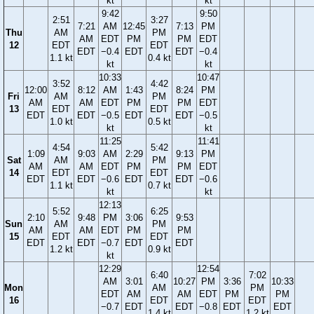
kt
kt
9:42
9:50
2:51
3:27
7:21
AM
12:45
7:13
PM
Thu
AM
PM
AM
EDT
PM
PM
EDT
12
EDT
EDT
EDT
−0.4
EDT
EDT
−0.4
1.1 kt
0.4 kt
kt
kt
10:33
10:47
3:52
4:42
12:00
8:12
AM
1:43
8:24
PM
Fri
AM
PM
AM
AM
EDT
PM
PM
EDT
13
EDT
EDT
EDT
EDT
−0.5
EDT
EDT
−0.5
1.0 kt
0.5 kt
kt
kt
11:25
11:41
4:54
5:42
1:09
9:03
AM
2:29
9:13
PM
Sat
AM
PM
AM
AM
EDT
PM
PM
EDT
14
EDT
EDT
EDT
EDT
−0.6
EDT
EDT
−0.6
1.1 kt
0.7 kt
kt
kt
12:13
5:52
6:25
2:10
9:48
PM
3:06
9:53
Sun
AM
PM
AM
AM
EDT
PM
PM
15
EDT
EDT
EDT
EDT
−0.7
EDT
EDT
1.2 kt
0.9 kt
kt
12:29
12:54
6:40
7:02
AM
3:01
10:27
PM
3:36
10:33
Mon
AM
PM
EDT
AM
AM
EDT
PM
PM
16
EDT
EDT
−0.7
EDT
EDT
−0.8
EDT
EDT
1.4 kt
1.2 kt