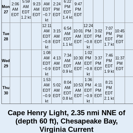
5:59
6:22
2:06
9:23
AM
2:24
9:47
Mon
AM
PM
AM
AM
EDT
PM
PM
27
EDT
EDT
EDT
EDT
−0.7
EDT
EDT
1.2 kt
1.4 kt
kt
12:11
12:24
6:54
7:07
AM
3:15
10:01
PM
3:02
10:45
Tue
AM
PM
EDT
AM
AM
EDT
PM
PM
28
EDT
EDT
−0.8
EDT
EDT
−0.8
EDT
EDT
1.1 kt
1.7 kt
kt
kt
1:08
1:02
7:34
7:46
AM
4:13
10:30
PM
3:37
11:37
Wed
AM
PM
EDT
AM
AM
EDT
PM
PM
29
EDT
EDT
−0.9
EDT
EDT
−0.8
EDT
EDT
0.9 kt
1.9 kt
kt
kt
1:53
1:36
8:04
8:21
AM
5:02
10:53
PM
4:11
Thu
AM
PM
EDT
AM
AM
EDT
PM
30
EDT
EDT
−0.9
EDT
EDT
−0.9
EDT
0.8 kt
2.1 kt
kt
kt
Cape Henry Light, 2.35 nmi NNE of
(depth 60 ft), Chesapeake Bay,
Virginia Current