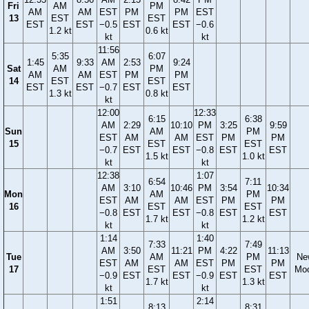
Fri
AM
PM
AM
AM
EST
PM
PM
EST
13
EST
EST
EST
EST
−0.5
EST
EST
−0.6
1.2 kt
0.6 kt
kt
kt
11:56
5:35
6:07
1:45
9:33
AM
2:53
9:24
Sat
AM
PM
AM
AM
EST
PM
PM
14
EST
EST
EST
EST
−0.7
EST
EST
1.3 kt
0.8 kt
kt
12:00
12:33
6:15
6:38
AM
2:29
10:10
PM
3:25
9:59
Sun
AM
PM
EST
AM
AM
EST
PM
PM
15
EST
EST
−0.7
EST
EST
−0.8
EST
EST
1.5 kt
1.0 kt
kt
kt
12:38
1:07
6:54
7:11
AM
3:10
10:46
PM
3:54
10:34
Mon
AM
PM
EST
AM
AM
EST
PM
PM
16
EST
EST
−0.8
EST
EST
−0.8
EST
EST
1.7 kt
1.2 kt
kt
kt
1:14
1:40
7:33
7:49
AM
3:50
11:21
PM
4:22
11:13
Tue
AM
PM
Ne
EST
AM
AM
EST
PM
PM
17
EST
EST
Mo
−0.9
EST
EST
−0.9
EST
EST
1.7 kt
1.3 kt
kt
kt
1:51
2:14
8:13
8:31