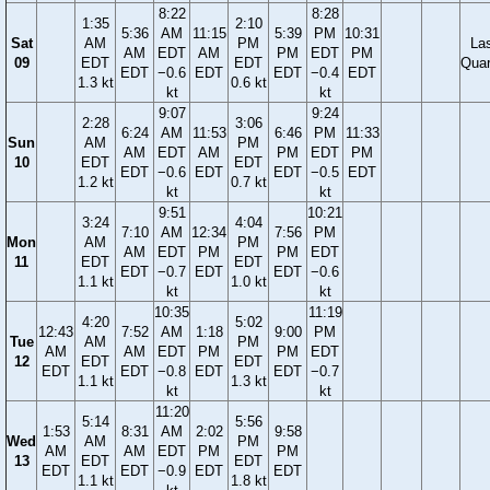
8:22
8:28
1:35
2:10
5:36
AM
11:15
5:39
PM
10:31
Sat
AM
PM
La
AM
EDT
AM
PM
EDT
PM
09
EDT
EDT
Quar
EDT
−0.6
EDT
EDT
−0.4
EDT
1.3 kt
0.6 kt
kt
kt
9:07
9:24
2:28
3:06
6:24
AM
11:53
6:46
PM
11:33
Sun
AM
PM
AM
EDT
AM
PM
EDT
PM
10
EDT
EDT
EDT
−0.6
EDT
EDT
−0.5
EDT
1.2 kt
0.7 kt
kt
kt
9:51
10:21
3:24
4:04
7:10
AM
12:34
7:56
PM
Mon
AM
PM
AM
EDT
PM
PM
EDT
11
EDT
EDT
EDT
−0.7
EDT
EDT
−0.6
1.1 kt
1.0 kt
kt
kt
10:35
11:19
4:20
5:02
12:43
7:52
AM
1:18
9:00
PM
Tue
AM
PM
AM
AM
EDT
PM
PM
EDT
12
EDT
EDT
EDT
EDT
−0.8
EDT
EDT
−0.7
1.1 kt
1.3 kt
kt
kt
11:20
5:14
5:56
1:53
8:31
AM
2:02
9:58
Wed
AM
PM
AM
AM
EDT
PM
PM
13
EDT
EDT
EDT
EDT
−0.9
EDT
EDT
1.1 kt
1.8 kt