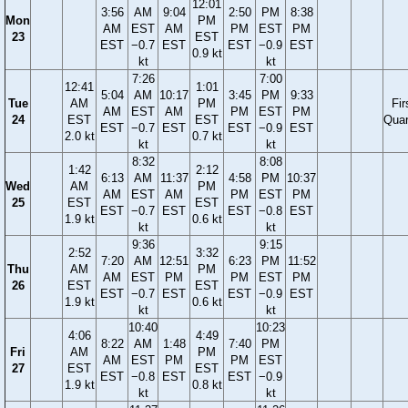
12:01
3:56
AM
9:04
2:50
PM
8:38
Mon
PM
AM
EST
AM
PM
EST
PM
23
EST
EST
−0.7
EST
EST
−0.9
EST
0.9 kt
kt
kt
7:26
7:00
12:41
1:01
5:04
AM
10:17
3:45
PM
9:33
Tue
AM
PM
Fir
AM
EST
AM
PM
EST
PM
24
EST
EST
Quar
EST
−0.7
EST
EST
−0.9
EST
2.0 kt
0.7 kt
kt
kt
8:32
8:08
1:42
2:12
6:13
AM
11:37
4:58
PM
10:37
Wed
AM
PM
AM
EST
AM
PM
EST
PM
25
EST
EST
EST
−0.7
EST
EST
−0.8
EST
1.9 kt
0.6 kt
kt
kt
9:36
9:15
2:52
3:32
7:20
AM
12:51
6:23
PM
11:52
Thu
AM
PM
AM
EST
PM
PM
EST
PM
26
EST
EST
EST
−0.7
EST
EST
−0.9
EST
1.9 kt
0.6 kt
kt
kt
10:40
10:23
4:06
4:49
8:22
AM
1:48
7:40
PM
Fri
AM
PM
AM
EST
PM
PM
EST
27
EST
EST
EST
−0.8
EST
EST
−0.9
1.9 kt
0.8 kt
kt
kt