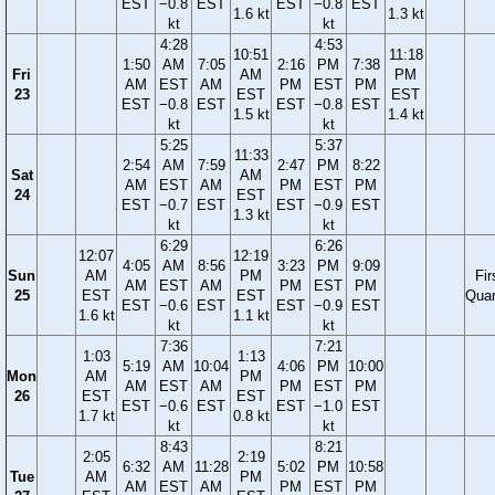
EST
−0.8
EST
EST
−0.8
EST
1.6 kt
1.3 kt
kt
kt
4:28
4:53
10:51
11:18
1:50
AM
7:05
2:16
PM
7:38
Fri
AM
PM
AM
EST
AM
PM
EST
PM
23
EST
EST
EST
−0.8
EST
EST
−0.8
EST
1.5 kt
1.4 kt
kt
kt
5:25
5:37
11:33
2:54
AM
7:59
2:47
PM
8:22
Sat
AM
AM
EST
AM
PM
EST
PM
24
EST
EST
−0.7
EST
EST
−0.9
EST
1.3 kt
kt
kt
6:29
6:26
12:07
12:19
4:05
AM
8:56
3:23
PM
9:09
Sun
AM
PM
Fir
AM
EST
AM
PM
EST
PM
25
EST
EST
Quar
EST
−0.6
EST
EST
−0.9
EST
1.6 kt
1.1 kt
kt
kt
7:36
7:21
1:03
1:13
5:19
AM
10:04
4:06
PM
10:00
Mon
AM
PM
AM
EST
AM
PM
EST
PM
26
EST
EST
EST
−0.6
EST
EST
−1.0
EST
1.7 kt
0.8 kt
kt
kt
8:43
8:21
2:05
2:19
6:32
AM
11:28
5:02
PM
10:58
Tue
AM
PM
AM
EST
AM
PM
EST
PM