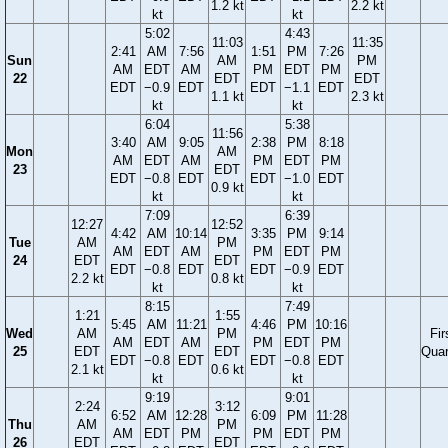
1.2 kt
2.2 kt
kt
kt
5:02
4:43
11:03
11:35
2:41
AM
7:56
1:51
PM
7:26
Sun
AM
PM
AM
EDT
AM
PM
EDT
PM
22
EDT
EDT
EDT
−0.9
EDT
EDT
−1.1
EDT
1.1 kt
2.3 kt
kt
kt
6:04
5:38
11:56
3:40
AM
9:05
2:38
PM
8:18
Mon
AM
AM
EDT
AM
PM
EDT
PM
23
EDT
EDT
−0.8
EDT
EDT
−1.0
EDT
0.9 kt
kt
kt
7:09
6:39
12:27
12:52
4:42
AM
10:14
3:35
PM
9:14
Tue
AM
PM
AM
EDT
AM
PM
EDT
PM
24
EDT
EDT
EDT
−0.8
EDT
EDT
−0.9
EDT
2.2 kt
0.8 kt
kt
kt
8:15
7:49
1:21
1:55
5:45
AM
11:21
4:46
PM
10:16
Wed
AM
PM
Fir
AM
EDT
AM
PM
EDT
PM
25
EDT
EDT
Quar
EDT
−0.8
EDT
EDT
−0.8
EDT
2.1 kt
0.6 kt
kt
kt
9:19
9:01
2:24
3:12
6:52
AM
12:28
6:09
PM
11:28
Thu
AM
PM
AM
EDT
PM
PM
EDT
PM
26
EDT
EDT