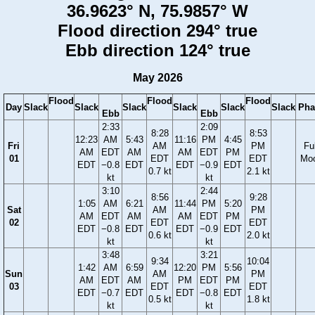
36.9623° N, 75.9857° W
Flood direction 294° true
Ebb direction 124° true
May 2026
Flood
Flood
Flood
Day
Slack
Slack
Slack
Slack
Slack
Slack
Pha
Ebb
Ebb
2:33
2:09
8:28
8:53
12:23
AM
5:43
11:16
PM
4:45
Fri
AM
PM
Ful
AM
EDT
AM
AM
EDT
PM
01
EDT
EDT
Mo
EDT
−0.8
EDT
EDT
−0.9
EDT
0.7 kt
2.1 kt
kt
kt
3:10
2:44
8:56
9:28
1:05
AM
6:21
11:44
PM
5:20
Sat
AM
PM
AM
EDT
AM
AM
EDT
PM
02
EDT
EDT
EDT
−0.8
EDT
EDT
−0.9
EDT
0.6 kt
2.0 kt
kt
kt
3:48
3:21
9:34
10:04
1:42
AM
6:59
12:20
PM
5:56
Sun
AM
PM
AM
EDT
AM
PM
EDT
PM
03
EDT
EDT
EDT
−0.7
EDT
EDT
−0.8
EDT
0.5 kt
1.8 kt
kt
kt