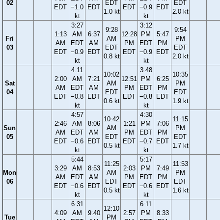
02
EDT
EDT
EDT
−1.0
EDT
EDT
−0.9
EDT
1.0 kt
2.0 kt
kt
kt
3:27
3:12
9:28
9:54
1:13
AM
6:37
12:28
PM
5:47
Fri
AM
PM
AM
EDT
AM
PM
EDT
PM
03
EDT
EDT
EDT
−0.9
EDT
EDT
−0.9
EDT
0.8 kt
2.0 kt
kt
kt
4:11
3:48
10:02
10:35
2:00
AM
7:21
12:51
PM
6:25
Sat
AM
PM
AM
EDT
AM
PM
EDT
PM
04
EDT
EDT
EDT
−0.8
EDT
EDT
−0.8
EDT
0.6 kt
1.9 kt
kt
kt
4:57
4:30
10:42
11:15
2:46
AM
8:06
1:21
PM
7:06
Sun
AM
PM
AM
EDT
AM
PM
EDT
PM
05
EDT
EDT
EDT
−0.6
EDT
EDT
−0.7
EDT
0.5 kt
1.7 kt
kt
kt
5:44
5:17
11:25
11:53
3:29
AM
8:53
2:03
PM
7:49
Mon
AM
PM
AM
EDT
AM
PM
EDT
PM
06
EDT
EDT
EDT
−0.6
EDT
EDT
−0.6
EDT
0.5 kt
1.6 kt
kt
kt
6:31
6:11
12:10
4:09
AM
9:40
2:57
PM
8:33
Tue
PM