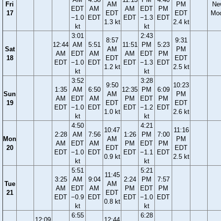
Fri
AM
PM
Ne
EDT
AM
AM
EDT
PM
17
EDT
EDT
Mo
−1.0
EDT
EDT
−1.3
EDT
1.3 kt
2.4 kt
kt
kt
3:01
2:43
8:57
9:31
12:44
AM
5:51
11:51
PM
5:23
Sat
AM
PM
AM
EDT
AM
AM
EDT
PM
18
EDT
EDT
EDT
−1.0
EDT
EDT
−1.3
EDT
1.2 kt
2.5 kt
kt
kt
3:52
3:28
9:50
10:23
1:35
AM
6:50
12:35
PM
6:09
Sun
AM
PM
AM
EDT
AM
PM
EDT
PM
19
EDT
EDT
EDT
−1.0
EDT
EDT
−1.2
EDT
1.0 kt
2.6 kt
kt
kt
4:50
4:21
10:47
11:16
2:28
AM
7:56
1:26
PM
7:00
Mon
AM
PM
AM
EDT
AM
PM
EDT
PM
20
EDT
EDT
EDT
−1.0
EDT
EDT
−1.1
EDT
0.9 kt
2.5 kt
kt
kt
5:51
5:21
11:45
3:25
AM
9:04
2:24
PM
7:57
Tue
AM
AM
EDT
AM
PM
EDT
PM
21
EDT
EDT
−0.9
EDT
EDT
−1.0
EDT
0.8 kt
kt
kt
6:55
6:28
12:09
12:44