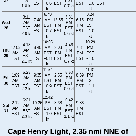
27
EST
EST
EST
−0.6
EST
EST
−1.0
EST
1.8 kt
0.7 kt
kt
kt
9:49
9:24
3:11
3:31
7:40
AM
12:55
6:15
PM
Wed
AM
PM
AM
EST
PM
PM
EST
28
EST
EST
EST
−0.7
EST
EST
−1.0
2.0 kt
0.6 kt
kt
kt
10:55
10:29
4:18
4:46
12:03
8:40
AM
2:03
7:31
PM
Thu
AM
PM
AM
AM
EST
PM
PM
EST
29
EST
EST
EST
EST
−0.8
EST
EST
−1.0
2.1 kt
0.7 kt
kt
kt
11:54
11:31
5:23
5:50
1:09
9:35
AM
2:55
8:39
PM
Fri
AM
PM
AM
AM
EST
PM
PM
EST
30
EST
EST
EST
EST
−0.9
EST
EST
−1.1
2.2 kt
0.9 kt
kt
kt
12:42
6:21
6:42
2:12
10:26
PM
3:38
9:38
Sat
AM
PM
AM
AM
EST
PM
PM
31
EST
EST
EST
EST
−1.0
EST
EST
2.3 kt
1.1 kt
kt
Cape Henry Light, 2.35 nmi NNE of