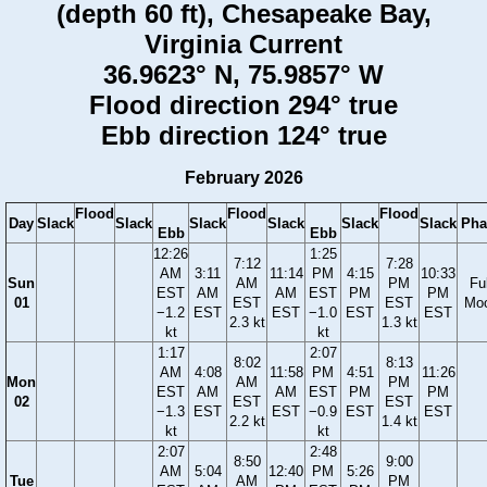
(depth 60 ft), Chesapeake Bay,
Virginia Current
36.9623° N, 75.9857° W
Flood direction 294° true
Ebb direction 124° true
February 2026
Flood
Flood
Flood
Day
Slack
Slack
Slack
Slack
Slack
Slack
Pha
Ebb
Ebb
12:26
1:25
7:12
7:28
AM
3:11
11:14
PM
4:15
10:33
Sun
AM
PM
Ful
EST
AM
AM
EST
PM
PM
01
EST
EST
Mo
−1.2
EST
EST
−1.0
EST
EST
2.3 kt
1.3 kt
kt
kt
1:17
2:07
8:02
8:13
AM
4:08
11:58
PM
4:51
11:26
Mon
AM
PM
EST
AM
AM
EST
PM
PM
02
EST
EST
−1.3
EST
EST
−0.9
EST
EST
2.2 kt
1.4 kt
kt
kt
2:07
2:48
8:50
9:00
AM
5:04
12:40
PM
5:26
Tue
AM
PM