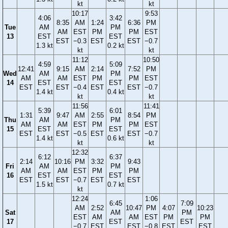
kt
kt
10:17
9:53
4:06
3:42
8:35
AM
1:24
6:36
PM
Tue
AM
PM
AM
EST
PM
PM
EST
13
EST
EST
EST
−0.3
EST
EST
−0.7
1.3 kt
0.2 kt
kt
kt
11:12
10:50
4:59
5:09
12:41
9:15
AM
2:14
7:52
PM
Wed
AM
PM
AM
AM
EST
PM
PM
EST
14
EST
EST
EST
EST
−0.4
EST
EST
−0.7
1.4 kt
0.4 kt
kt
kt
11:56
11:41
5:39
6:01
1:31
9:47
AM
2:55
8:54
PM
Thu
AM
PM
AM
AM
EST
PM
PM
EST
15
EST
EST
EST
EST
−0.5
EST
EST
−0.7
1.4 kt
0.6 kt
kt
kt
12:32
6:12
6:37
2:14
10:16
PM
3:32
9:43
Fri
AM
PM
AM
AM
EST
PM
PM
16
EST
EST
EST
EST
−0.7
EST
EST
1.5 kt
0.7 kt
kt
12:24
1:06
6:45
7:09
AM
2:52
10:47
PM
4:07
10:23
Sat
AM
PM
EST
AM
AM
EST
PM
PM
17
EST
EST
−0.7
EST
EST
−0.8
EST
EST