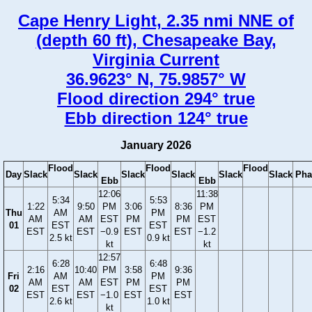
Cape Henry Light, 2.35 nmi NNE of
(depth 60 ft), Chesapeake Bay,
Virginia Current
36.9623° N, 75.9857° W
Flood direction 294° true
Ebb direction 124° true
January 2026
Flood
Flood
Flood
Day
Slack
Slack
Slack
Slack
Slack
Slack
Pha
Ebb
Ebb
12:06
11:38
5:34
5:53
1:22
9:50
PM
3:06
8:36
PM
Thu
AM
PM
AM
AM
EST
PM
PM
EST
01
EST
EST
EST
EST
−0.9
EST
EST
−1.2
2.5 kt
0.9 kt
kt
kt
12:57
6:28
6:48
2:16
10:40
PM
3:58
9:36
Fri
AM
PM
AM
AM
EST
PM
PM
02
EST
EST
EST
EST
−1.0
EST
EST
2.6 kt
1.0 kt
kt