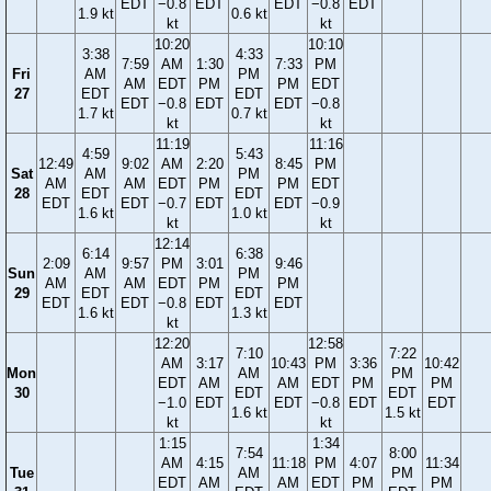
EDT
−0.8
EDT
EDT
−0.8
EDT
1.9 kt
0.6 kt
kt
kt
10:20
10:10
3:38
4:33
7:59
AM
1:30
7:33
PM
Fri
AM
PM
AM
EDT
PM
PM
EDT
27
EDT
EDT
EDT
−0.8
EDT
EDT
−0.8
1.7 kt
0.7 kt
kt
kt
11:19
11:16
4:59
5:43
12:49
9:02
AM
2:20
8:45
PM
Sat
AM
PM
AM
AM
EDT
PM
PM
EDT
28
EDT
EDT
EDT
EDT
−0.7
EDT
EDT
−0.9
1.6 kt
1.0 kt
kt
kt
12:14
6:14
6:38
2:09
9:57
PM
3:01
9:46
Sun
AM
PM
AM
AM
EDT
PM
PM
29
EDT
EDT
EDT
EDT
−0.8
EDT
EDT
1.6 kt
1.3 kt
kt
12:20
12:58
7:10
7:22
AM
3:17
10:43
PM
3:36
10:42
Mon
AM
PM
EDT
AM
AM
EDT
PM
PM
30
EDT
EDT
−1.0
EDT
EDT
−0.8
EDT
EDT
1.6 kt
1.5 kt
kt
kt
1:15
1:34
7:54
8:00
AM
4:15
11:18
PM
4:07
11:34
Tue
AM
PM
EDT
AM
AM
EDT
PM
PM