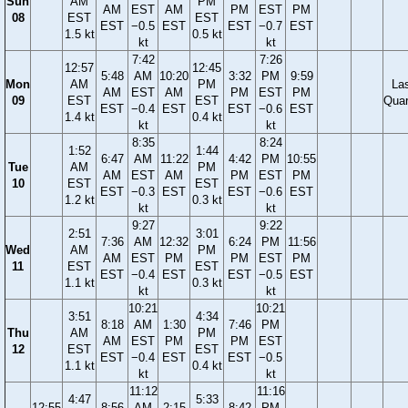
Sun
AM
PM
AM
EST
AM
PM
EST
PM
08
EST
EST
EST
−0.5
EST
EST
−0.7
EST
1.5 kt
0.5 kt
kt
kt
7:42
7:26
12:57
12:45
5:48
AM
10:20
3:32
PM
9:59
Mon
AM
PM
La
AM
EST
AM
PM
EST
PM
09
EST
EST
Quar
EST
−0.4
EST
EST
−0.6
EST
1.4 kt
0.4 kt
kt
kt
8:35
8:24
1:52
1:44
6:47
AM
11:22
4:42
PM
10:55
Tue
AM
PM
AM
EST
AM
PM
EST
PM
10
EST
EST
EST
−0.3
EST
EST
−0.6
EST
1.2 kt
0.3 kt
kt
kt
9:27
9:22
2:51
3:01
7:36
AM
12:32
6:24
PM
11:56
Wed
AM
PM
AM
EST
PM
PM
EST
PM
11
EST
EST
EST
−0.4
EST
EST
−0.5
EST
1.1 kt
0.3 kt
kt
kt
10:21
10:21
3:51
4:34
8:18
AM
1:30
7:46
PM
Thu
AM
PM
AM
EST
PM
PM
EST
12
EST
EST
EST
−0.4
EST
EST
−0.5
1.1 kt
0.4 kt
kt
kt
11:12
11:16
4:47
5:33
12:55
8:56
AM
2:15
8:42
PM