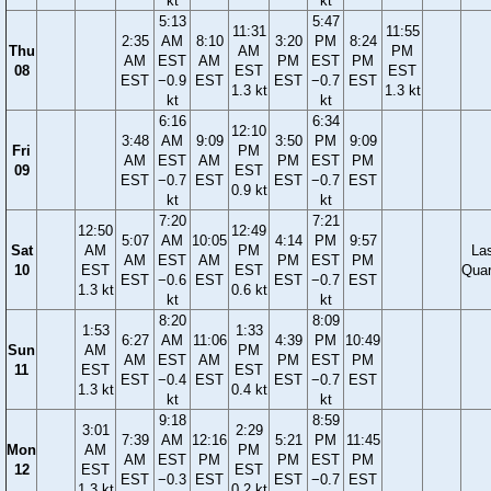
kt
kt
5:13
5:47
11:31
11:55
2:35
AM
8:10
3:20
PM
8:24
Thu
AM
PM
AM
EST
AM
PM
EST
PM
08
EST
EST
EST
−0.9
EST
EST
−0.7
EST
1.3 kt
1.3 kt
kt
kt
6:16
6:34
12:10
3:48
AM
9:09
3:50
PM
9:09
Fri
PM
AM
EST
AM
PM
EST
PM
09
EST
EST
−0.7
EST
EST
−0.7
EST
0.9 kt
kt
kt
7:20
7:21
12:50
12:49
5:07
AM
10:05
4:14
PM
9:57
Sat
AM
PM
La
AM
EST
AM
PM
EST
PM
10
EST
EST
Quar
EST
−0.6
EST
EST
−0.7
EST
1.3 kt
0.6 kt
kt
kt
8:20
8:09
1:53
1:33
6:27
AM
11:06
4:39
PM
10:49
Sun
AM
PM
AM
EST
AM
PM
EST
PM
11
EST
EST
EST
−0.4
EST
EST
−0.7
EST
1.3 kt
0.4 kt
kt
kt
9:18
8:59
3:01
2:29
7:39
AM
12:16
5:21
PM
11:45
Mon
AM
PM
AM
EST
PM
PM
EST
PM
12
EST
EST
EST
−0.3
EST
EST
−0.7
EST
1.3 kt
0.2 kt