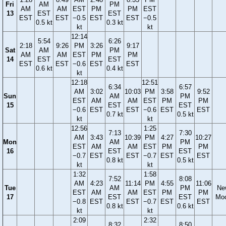
Fri
AM
PM
AM
AM
EST
PM
PM
EST
13
EST
EST
EST
EST
−0.5
EST
EST
−0.5
0.5 kt
0.3 kt
kt
kt
12:14
5:54
6:26
2:18
9:26
PM
3:26
9:17
Sat
AM
PM
AM
AM
EST
PM
PM
14
EST
EST
EST
EST
−0.6
EST
EST
0.6 kt
0.4 kt
kt
12:18
12:51
6:34
6:57
AM
3:02
10:03
PM
3:58
9:52
Sun
AM
PM
EST
AM
AM
EST
PM
PM
15
EST
EST
−0.6
EST
EST
−0.6
EST
EST
0.7 kt
0.5 kt
kt
kt
12:56
1:25
7:13
7:30
AM
3:43
10:39
PM
4:27
10:27
Mon
AM
PM
EST
AM
AM
EST
PM
PM
16
EST
EST
−0.7
EST
EST
−0.7
EST
EST
0.8 kt
0.5 kt
kt
kt
1:32
1:58
7:52
8:08
AM
4:23
11:14
PM
4:55
11:06
Tue
AM
PM
Ne
EST
AM
AM
EST
PM
PM
17
EST
EST
Mo
−0.8
EST
EST
−0.7
EST
EST
0.8 kt
0.6 kt
kt
kt
2:09
2:32
8:32
8:50