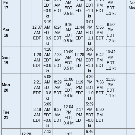
Fri
AM
PM
Ne
EDT
AM
AM
EDT
PM
17
EDT
EDT
Mo
−0.9
EDT
EDT
−1.1
EDT
0.6 kt
1.1 kt
kt
kt
3:19
3:01
9:16
9:50
12:37
AM
6:24
11:44
PM
5:56
Sat
AM
PM
AM
EDT
AM
AM
EDT
PM
18
EDT
EDT
EDT
−0.9
EDT
EDT
−1.1
EDT
0.5 kt
1.2 kt
kt
kt
4:10
3:46
10:09
10:42
1:28
AM
7:23
12:28
PM
6:42
Sun
AM
PM
AM
EDT
AM
PM
EDT
PM
19
EDT
EDT
EDT
−0.9
EDT
EDT
−1.1
EDT
0.5 kt
1.2 kt
kt
kt
5:08
4:39
11:06
11:35
2:21
AM
8:29
1:19
PM
7:33
Mon
AM
PM
AM
EDT
AM
PM
EDT
PM
20
EDT
EDT
EDT
−0.8
EDT
EDT
−1.0
EDT
0.4 kt
1.1 kt
kt
kt
6:09
5:39
12:04
3:18
AM
9:37
2:17
PM
8:30
Tue
PM
AM
EDT
AM
PM
EDT
PM
21
EDT
EDT
−0.8
EDT
EDT
−0.8
EDT
0.4 kt
kt
kt
7:13
6:46
12:28
1:03