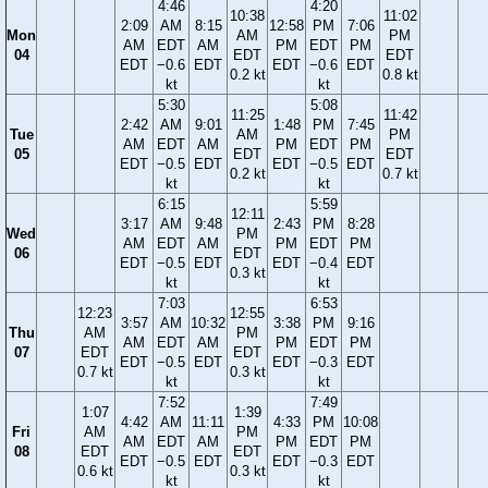
4:46
4:20
10:38
11:02
2:09
AM
8:15
12:58
PM
7:06
Mon
AM
PM
AM
EDT
AM
PM
EDT
PM
04
EDT
EDT
EDT
−0.6
EDT
EDT
−0.6
EDT
0.2 kt
0.8 kt
kt
kt
5:30
5:08
11:25
11:42
2:42
AM
9:01
1:48
PM
7:45
Tue
AM
PM
AM
EDT
AM
PM
EDT
PM
05
EDT
EDT
EDT
−0.5
EDT
EDT
−0.5
EDT
0.2 kt
0.7 kt
kt
kt
6:15
5:59
12:11
3:17
AM
9:48
2:43
PM
8:28
Wed
PM
AM
EDT
AM
PM
EDT
PM
06
EDT
EDT
−0.5
EDT
EDT
−0.4
EDT
0.3 kt
kt
kt
7:03
6:53
12:23
12:55
3:57
AM
10:32
3:38
PM
9:16
Thu
AM
PM
AM
EDT
AM
PM
EDT
PM
07
EDT
EDT
EDT
−0.5
EDT
EDT
−0.3
EDT
0.7 kt
0.3 kt
kt
kt
7:52
7:49
1:07
1:39
4:42
AM
11:11
4:33
PM
10:08
Fri
AM
PM
AM
EDT
AM
PM
EDT
PM
08
EDT
EDT
EDT
−0.5
EDT
EDT
−0.3
EDT
0.6 kt
0.3 kt
kt
kt