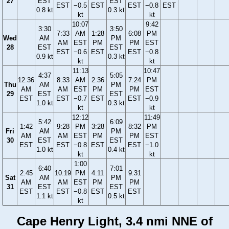
27
EST
EST
EST
−0.5
EST
EST
−0.8
EST
0.8 kt
0.3 kt
kt
kt
10:07
9:42
3:30
3:50
7:33
AM
1:28
6:08
PM
Wed
AM
PM
AM
EST
PM
PM
EST
28
EST
EST
EST
−0.6
EST
EST
−0.8
0.9 kt
0.3 kt
kt
kt
11:13
10:47
4:37
5:05
12:36
8:33
AM
2:36
7:24
PM
Thu
AM
PM
AM
AM
EST
PM
PM
EST
29
EST
EST
EST
EST
−0.7
EST
EST
−0.9
1.0 kt
0.3 kt
kt
kt
12:12
11:49
5:42
6:09
1:42
9:28
PM
3:28
8:32
PM
Fri
AM
PM
AM
AM
EST
PM
PM
EST
30
EST
EST
EST
EST
−0.8
EST
EST
−1.0
1.0 kt
0.4 kt
kt
kt
1:00
6:40
7:01
2:45
10:19
PM
4:11
9:31
Sat
AM
PM
AM
AM
EST
PM
PM
31
EST
EST
EST
EST
−0.8
EST
EST
1.1 kt
0.5 kt
kt
Cape Henry Light, 3.4 nmi NNE of