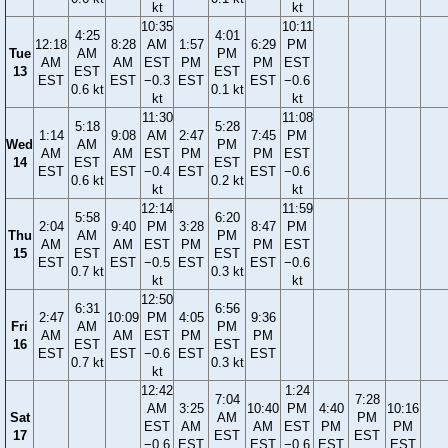
kt
kt
10:35
10:11
4:25
4:01
12:18
8:28
AM
1:57
6:29
PM
Tue
AM
PM
AM
AM
EST
PM
PM
EST
13
EST
EST
EST
EST
−0.3
EST
EST
−0.6
0.6 kt
0.1 kt
kt
kt
11:30
11:08
5:18
5:28
1:14
9:08
AM
2:47
7:45
PM
Wed
AM
PM
AM
AM
EST
PM
PM
EST
14
EST
EST
EST
EST
−0.4
EST
EST
−0.6
0.6 kt
0.2 kt
kt
kt
12:14
11:59
5:58
6:20
2:04
9:40
PM
3:28
8:47
PM
Thu
AM
PM
AM
AM
EST
PM
PM
EST
15
EST
EST
EST
EST
−0.5
EST
EST
−0.6
0.7 kt
0.3 kt
kt
kt
12:50
6:31
6:56
2:47
10:09
PM
4:05
9:36
Fri
AM
PM
AM
AM
EST
PM
PM
16
EST
EST
EST
EST
−0.6
EST
EST
0.7 kt
0.3 kt
kt
12:42
1:24
7:04
7:28
AM
3:25
10:40
PM
4:40
10:16
Sat
AM
PM
EST
AM
AM
EST
PM
PM
17
EST
EST
−0.6
EST
EST
−0.6
EST
EST