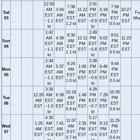
12:50
2:01
7:38
7:59
AM
3:44
11:22
PM
5:18
10:27
Sat
AM
PM
Ful
EST
AM
AM
EST
PM
PM
03
EST
EST
Mo
−1.1
EST
EST
−0.9
EST
EST
1.2 kt
0.5 kt
kt
kt
1:42
2:49
8:30
8:51
AM
4:39
12:11
PM
6:02
11:23
Sun
AM
PM
EST
AM
PM
EST
PM
PM
04
EST
EST
−1.1
EST
EST
−0.8
EST
EST
1.1 kt
0.5 kt
kt
kt
2:34
3:38
9:24
9:44
AM
5:37
1:00
PM
6:46
Mon
AM
PM
EST
AM
PM
EST
PM
05
EST
EST
−1.1
EST
EST
−0.8
EST
1.0 kt
0.5 kt
kt
kt
3:30
4:28
10:18
10:35
12:20
AM
6:38
1:49
PM
7:29
Tue
AM
PM
AM
EST
AM
PM
EST
PM
06
EST
EST
EST
−1.0
EST
EST
−0.7
EST
0.9 kt
0.6 kt
kt
kt
4:30
5:17
11:07
11:25
1:20
AM
7:41
2:35
PM
8:13
Wed
AM
PM
AM
EST
AM
PM
EST
PM
07
EST
EST
EST
−0.9
EST
EST
−0.6
EST
0.7 kt
0.6 kt