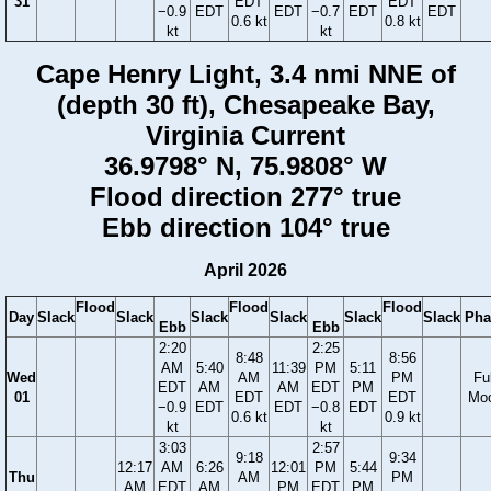
31
EDT
EDT
−0.9
EDT
EDT
−0.7
EDT
EDT
0.6 kt
0.8 kt
kt
kt
Cape Henry Light, 3.4 nmi NNE of
(depth 30 ft), Chesapeake Bay,
Virginia Current
36.9798° N, 75.9808° W
Flood direction 277° true
Ebb direction 104° true
April 2026
Flood
Flood
Flood
Day
Slack
Slack
Slack
Slack
Slack
Slack
Pha
Ebb
Ebb
2:20
2:25
8:48
8:56
AM
5:40
11:39
PM
5:11
Wed
AM
PM
Ful
EDT
AM
AM
EDT
PM
01
EDT
EDT
Mo
−0.9
EDT
EDT
−0.8
EDT
0.6 kt
0.9 kt
kt
kt
3:03
2:57
9:18
9:34
12:17
AM
6:26
12:01
PM
5:44
Thu
AM
PM
AM
EDT
AM
PM
EDT
PM