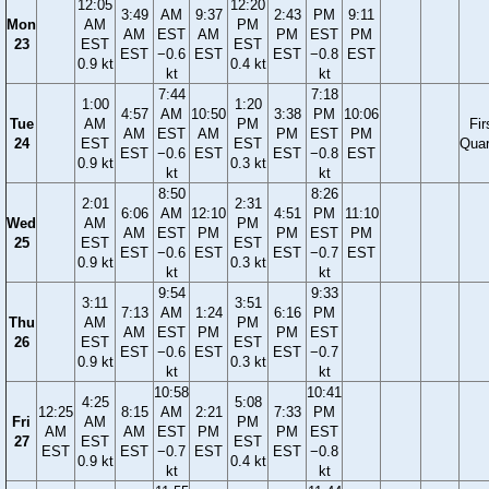
12:05
12:20
3:49
AM
9:37
2:43
PM
9:11
Mon
AM
PM
AM
EST
AM
PM
EST
PM
23
EST
EST
EST
−0.6
EST
EST
−0.8
EST
0.9 kt
0.4 kt
kt
kt
7:44
7:18
1:00
1:20
4:57
AM
10:50
3:38
PM
10:06
Tue
AM
PM
Fir
AM
EST
AM
PM
EST
PM
24
EST
EST
Quar
EST
−0.6
EST
EST
−0.8
EST
0.9 kt
0.3 kt
kt
kt
8:50
8:26
2:01
2:31
6:06
AM
12:10
4:51
PM
11:10
Wed
AM
PM
AM
EST
PM
PM
EST
PM
25
EST
EST
EST
−0.6
EST
EST
−0.7
EST
0.9 kt
0.3 kt
kt
kt
9:54
9:33
3:11
3:51
7:13
AM
1:24
6:16
PM
Thu
AM
PM
AM
EST
PM
PM
EST
26
EST
EST
EST
−0.6
EST
EST
−0.7
0.9 kt
0.3 kt
kt
kt
10:58
10:41
4:25
5:08
12:25
8:15
AM
2:21
7:33
PM
Fri
AM
PM
AM
AM
EST
PM
PM
EST
27
EST
EST
EST
EST
−0.7
EST
EST
−0.8
0.9 kt
0.4 kt
kt
kt