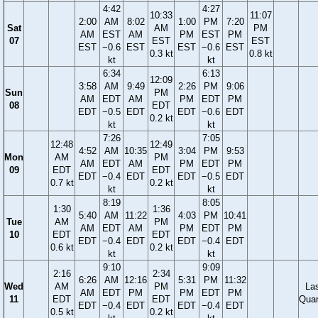
4:42
4:27
10:33
11:07
2:00
AM
8:02
1:00
PM
7:20
Sat
AM
PM
AM
EST
AM
PM
EST
PM
07
EST
EST
EST
−0.6
EST
EST
−0.6
EST
0.3 kt
0.8 kt
kt
kt
6:34
6:13
12:09
3:58
AM
9:49
2:26
PM
9:06
Sun
PM
AM
EDT
AM
PM
EDT
PM
08
EDT
EDT
−0.5
EDT
EDT
−0.6
EDT
0.2 kt
kt
kt
7:26
7:05
12:48
12:49
4:52
AM
10:35
3:04
PM
9:53
Mon
AM
PM
AM
EDT
AM
PM
EDT
PM
09
EDT
EDT
EDT
−0.4
EDT
EDT
−0.5
EDT
0.7 kt
0.2 kt
kt
kt
8:19
8:05
1:30
1:36
5:40
AM
11:22
4:03
PM
10:41
Tue
AM
PM
AM
EDT
AM
PM
EDT
PM
10
EDT
EDT
EDT
−0.4
EDT
EDT
−0.4
EDT
0.6 kt
0.2 kt
kt
kt
9:10
9:09
2:16
2:34
6:26
AM
12:16
5:31
PM
11:32
Wed
AM
PM
La
AM
EDT
PM
PM
EDT
PM
11
EDT
EDT
Quar
EDT
−0.4
EDT
EDT
−0.4
EDT
0.5 kt
0.2 kt