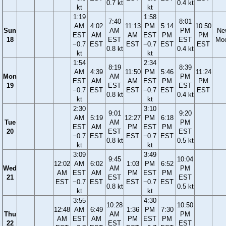
0.7 kt
0.4 kt
kt
kt
1:19
1:58
7:40
8:01
AM
4:02
11:13
PM
5:14
10:50
Sun
AM
PM
Ne
EST
AM
AM
EST
PM
PM
18
EST
EST
Mo
−0.7
EST
EST
−0.7
EST
EST
0.8 kt
0.4 kt
kt
kt
1:54
2:34
8:19
8:39
AM
4:39
11:50
PM
5:46
11:24
Mon
AM
PM
EST
AM
AM
EST
PM
PM
19
EST
EST
−0.7
EST
EST
−0.7
EST
EST
0.8 kt
0.4 kt
kt
kt
2:30
3:10
9:01
9:20
AM
5:19
12:27
PM
6:18
Tue
AM
PM
EST
AM
PM
EST
PM
20
EST
EST
−0.7
EST
EST
−0.7
EST
0.8 kt
0.5 kt
kt
kt
3:09
3:49
9:45
10:04
12:02
AM
6:02
1:03
PM
6:52
Wed
AM
PM
AM
EST
AM
PM
EST
PM
21
EST
EST
EST
−0.7
EST
EST
−0.7
EST
0.8 kt
0.5 kt
kt
kt
3:55
4:30
10:28
10:50
12:48
AM
6:49
1:36
PM
7:30
Thu
AM
PM
AM
EST
AM
PM
EST
PM
22
EST
EST