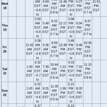
AM
5:04
11:46
PM
5:27
11:51
Wed
AM
PM
EST
AM
AM
EST
PM
PM
18
EST
EST
−0.8
EST
EST
−0.8
EST
EST
0.8 kt
0.7 kt
kt
kt
2:50
3:08
9:15
9:37
AM
5:48
12:17
PM
6:04
Thu
AM
PM
EST
AM
PM
EST
PM
19
EST
EST
−0.8
EST
EST
−0.8
EST
0.7 kt
0.7 kt
kt
kt
3:38
3:49
9:59
10:26
12:42
AM
6:36
12:49
PM
6:46
Fri
AM
PM
AM
EST
AM
PM
EST
PM
20
EST
EST
EST
−0.8
EST
EST
−0.8
EST
0.7 kt
0.8 kt
kt
kt
4:32
4:33
10:44
11:15
1:40
AM
7:30
1:22
PM
7:32
Sat
AM
PM
AM
EST
AM
PM
EST
PM
21
EST
EST
EST
−0.7
EST
EST
−0.8
EST
0.6 kt
0.9 kt
kt
kt
5:32
5:21
11:30
2:43
AM
8:31
1:59
PM
8:20
Sun
AM
AM
EST
AM
PM
EST
PM
22
EST
EST
−0.6
EST
EST
−0.8
EST
0.5 kt
kt
kt
6:37
6:15