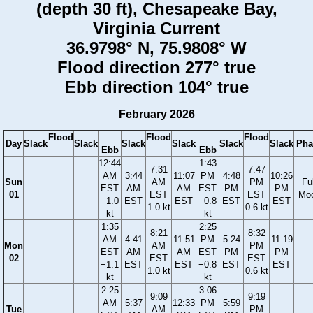
(depth 30 ft), Chesapeake Bay,
Virginia Current
36.9798° N, 75.9808° W
Flood direction 277° true
Ebb direction 104° true
February 2026
Flood
Flood
Flood
Day
Slack
Slack
Slack
Slack
Slack
Slack
Pha
Ebb
Ebb
12:44
1:43
7:31
7:47
AM
3:44
11:07
PM
4:48
10:26
Sun
AM
PM
Ful
EST
AM
AM
EST
PM
PM
01
EST
EST
Mo
−1.0
EST
EST
−0.8
EST
EST
1.0 kt
0.6 kt
kt
kt
1:35
2:25
8:21
8:32
AM
4:41
11:51
PM
5:24
11:19
Mon
AM
PM
EST
AM
AM
EST
PM
PM
02
EST
EST
−1.1
EST
EST
−0.8
EST
EST
1.0 kt
0.6 kt
kt
kt
2:25
3:06
9:09
9:19
AM
5:37
12:33
PM
5:59
Tue
AM
PM