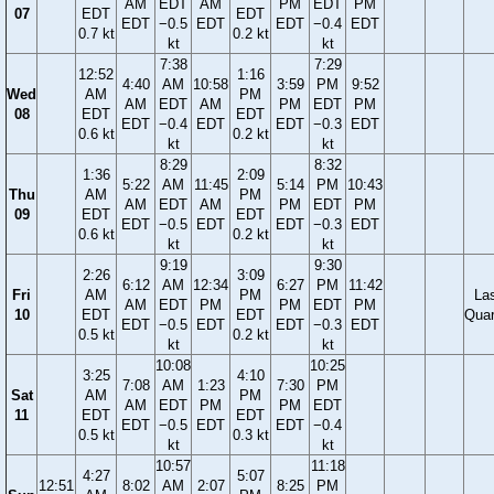
AM
EDT
AM
PM
EDT
PM
07
EDT
EDT
EDT
−0.5
EDT
EDT
−0.4
EDT
0.7 kt
0.2 kt
kt
kt
7:38
7:29
12:52
1:16
4:40
AM
10:58
3:59
PM
9:52
Wed
AM
PM
AM
EDT
AM
PM
EDT
PM
08
EDT
EDT
EDT
−0.4
EDT
EDT
−0.3
EDT
0.6 kt
0.2 kt
kt
kt
8:29
8:32
1:36
2:09
5:22
AM
11:45
5:14
PM
10:43
Thu
AM
PM
AM
EDT
AM
PM
EDT
PM
09
EDT
EDT
EDT
−0.5
EDT
EDT
−0.3
EDT
0.6 kt
0.2 kt
kt
kt
9:19
9:30
2:26
3:09
6:12
AM
12:34
6:27
PM
11:42
Fri
AM
PM
La
AM
EDT
PM
PM
EDT
PM
10
EDT
EDT
Quar
EDT
−0.5
EDT
EDT
−0.3
EDT
0.5 kt
0.2 kt
kt
kt
10:08
10:25
3:25
4:10
7:08
AM
1:23
7:30
PM
Sat
AM
PM
AM
EDT
PM
PM
EDT
11
EDT
EDT
EDT
−0.5
EDT
EDT
−0.4
0.5 kt
0.3 kt
kt
kt
10:57
11:18
4:27
5:07
12:51
8:02
AM
2:07
8:25
PM