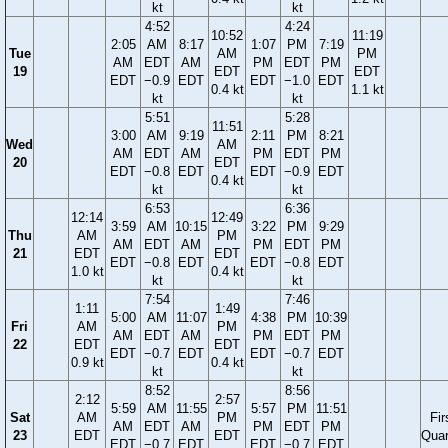
kt
kt
4:52
4:24
10:52
11:19
2:05
AM
8:17
1:07
PM
7:19
Tue
AM
PM
AM
EDT
AM
PM
EDT
PM
19
EDT
EDT
EDT
−0.9
EDT
EDT
−1.0
EDT
0.4 kt
1.1 kt
kt
kt
5:51
5:28
11:51
3:00
AM
9:19
2:11
PM
8:21
Wed
AM
AM
EDT
AM
PM
EDT
PM
20
EDT
EDT
−0.8
EDT
EDT
−0.9
EDT
0.4 kt
kt
kt
6:53
6:36
12:14
12:49
3:59
AM
10:15
3:22
PM
9:29
Thu
AM
PM
AM
EDT
AM
PM
EDT
PM
21
EDT
EDT
EDT
−0.8
EDT
EDT
−0.8
EDT
1.0 kt
0.4 kt
kt
kt
7:54
7:46
1:11
1:49
5:00
AM
11:07
4:38
PM
10:39
Fri
AM
PM
AM
EDT
AM
PM
EDT
PM
22
EDT
EDT
EDT
−0.7
EDT
EDT
−0.7
EDT
0.9 kt
0.4 kt
kt
kt
8:52
8:56
2:12
2:57
5:59
AM
11:55
5:57
PM
11:51
Sat
AM
PM
Fir
AM
EDT
AM
PM
EDT
PM
23
EDT
EDT
Quar
EDT
−0.7
EDT
EDT
−0.7
EDT