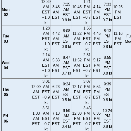
12:39
1:21
7:25
7:33
AM
3:48
10:45
PM
4:14
10:25
Mon
AM
PM
EST
AM
AM
EST
PM
PM
02
EST
EST
−1.0
EST
EST
−0.7
EST
EST
0.9 kt
0.7 kt
kt
kt
1:28
1:56
8:08
8:13
AM
4:42
11:22
PM
4:45
11:16
Tue
AM
PM
Ful
EST
AM
AM
EST
PM
PM
03
EST
EST
Mo
−1.0
EST
EST
−0.7
EST
EST
0.8 kt
0.8 kt
kt
kt
2:14
2:31
8:47
8:55
AM
5:33
11:52
PM
5:17
Wed
AM
PM
EST
AM
AM
EST
PM
04
EST
EST
−1.0
EST
EST
−0.7
EST
0.7 kt
0.8 kt
kt
kt
3:01
3:07
9:24
9:39
12:09
AM
6:23
12:17
PM
5:54
Thu
AM
PM
AM
EST
AM
PM
EST
PM
05
EST
EST
EST
−0.9
EST
EST
−0.7
EST
0.5 kt
0.8 kt
kt
kt
3:51
3:45
9:59
10:24
1:03
AM
7:13
12:38
PM
6:35
Fri
AM
PM
AM
EST
AM
PM
EST
PM
06
EST
EST
EST
−0.7
EST
EST
−0.7
EST
0.4 kt
0.8 kt
kt
kt