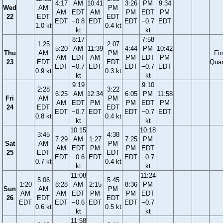
4:17
AM
10:41
3:26
PM
9:34
Wed
AM
PM
AM
EDT
AM
PM
EDT
PM
22
EDT
EDT
EDT
−0.8
EDT
EDT
−0.7
EDT
1.0 kt
0.4 kt
kt
kt
8:17
7:58
1:25
2:07
5:20
AM
11:39
4:44
PM
10:42
Thu
AM
PM
Fir
AM
EDT
AM
PM
EDT
PM
23
EDT
EDT
Quar
EDT
−0.7
EDT
EDT
−0.7
EDT
0.9 kt
0.3 kt
kt
kt
9:19
9:10
2:28
3:22
6:25
AM
12:34
6:05
PM
11:58
Fri
AM
PM
AM
EDT
PM
PM
EDT
PM
24
EDT
EDT
EDT
−0.7
EDT
EDT
−0.7
EDT
0.8 kt
0.4 kt
kt
kt
10:15
10:18
3:45
4:38
7:29
AM
1:27
7:25
PM
Sat
AM
PM
AM
EDT
PM
PM
EDT
25
EDT
EDT
EDT
−0.6
EDT
EDT
−0.7
0.7 kt
0.4 kt
kt
kt
11:08
11:24
5:06
5:45
1:20
8:28
AM
2:15
8:36
PM
Sun
AM
PM
AM
AM
EDT
PM
PM
EDT
26
EDT
EDT
EDT
EDT
−0.6
EDT
EDT
−0.7
0.6 kt
0.5 kt
kt
kt
11:58