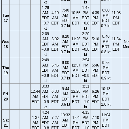
kt
kt
1:29
1:47
7:40
8:00
AM
4:19
10:55
PM
4:39
11:08
Tue
AM
PM
EDT
AM
AM
EDT
PM
PM
17
EDT
EDT
−0.7
EDT
EDT
−0.8
EDT
EDT
0.7 kt
0.7 kt
kt
kt
2:09
2:20
8:20
8:40
AM
5:02
11:26
PM
5:10
11:54
Wed
AM
PM
Ne
EDT
AM
AM
EDT
PM
PM
18
EDT
EDT
Mo
−0.8
EDT
EDT
−0.8
EDT
EDT
0.7 kt
0.8 kt
kt
kt
2:49
2:54
9:00
9:25
AM
5:46
11:57
PM
5:46
Thu
AM
PM
EDT
AM
AM
EDT
PM
19
EDT
EDT
−0.9
EDT
EDT
−0.9
EDT
0.7 kt
0.9 kt
kt
kt
3:33
3:31
9:44
10:13
12:44
AM
6:33
12:28
PM
6:26
Fri
AM
PM
AM
EDT
AM
PM
EDT
PM
20
EDT
EDT
EDT
−0.9
EDT
EDT
−1.0
EDT
0.6 kt
1.0 kt
kt
kt
4:24
4:13
10:32
11:04
1:37
AM
7:27
1:04
PM
7:10
Sat
AM
PM
AM
EDT
AM
PM
EDT
PM
21
EDT
EDT
EDT
−0.8
EDT
EDT
−1.0
EDT