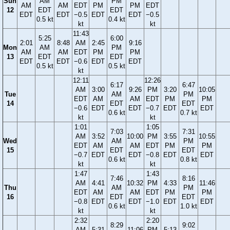
Sun
AM
PM
AM
AM
EDT
PM
PM
EDT
12
EDT
EDT
EDT
EDT
−0.5
EDT
EDT
−0.5
0.5 kt
0.4 kt
kt
kt
11:43
5:25
6:00
2:01
8:48
AM
2:45
9:16
Mon
AM
PM
AM
AM
EDT
PM
PM
13
EDT
EDT
EDT
EDT
−0.6
EDT
EDT
0.5 kt
0.5 kt
kt
12:11
12:26
6:17
6:47
AM
3:00
9:26
PM
3:20
10:05
Tue
AM
PM
EDT
AM
AM
EDT
PM
PM
14
EDT
EDT
−0.6
EDT
EDT
−0.7
EDT
EDT
0.6 kt
0.7 kt
kt
kt
1:01
1:05
7:03
7:31
AM
3:52
10:00
PM
3:55
10:55
Wed
AM
PM
EDT
AM
AM
EDT
PM
PM
15
EDT
EDT
−0.7
EDT
EDT
−0.8
EDT
EDT
0.6 kt
0.8 kt
kt
kt
1:47
1:43
7:46
8:16
AM
4:41
10:32
PM
4:33
11:46
Thu
AM
PM
EDT
AM
AM
EDT
PM
PM
16
EDT
EDT
−0.8
EDT
EDT
−1.0
EDT
EDT
0.6 kt
1.0 kt
kt
kt
2:32
2:20
8:29
9:02
AM
5:31
11:06
PM
5:13