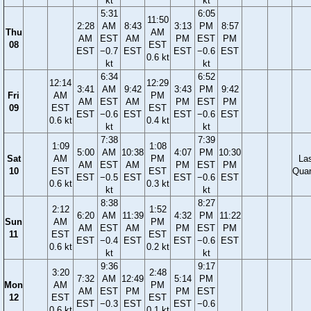
kt
kt
5:31
6:05
11:50
2:28
AM
8:43
3:13
PM
8:57
Thu
AM
AM
EST
AM
PM
EST
PM
08
EST
EST
−0.7
EST
EST
−0.6
EST
0.6 kt
kt
kt
6:34
6:52
12:14
12:29
3:41
AM
9:42
3:43
PM
9:42
Fri
AM
PM
AM
EST
AM
PM
EST
PM
09
EST
EST
EST
−0.6
EST
EST
−0.6
EST
0.6 kt
0.4 kt
kt
kt
7:38
7:39
1:09
1:08
5:00
AM
10:38
4:07
PM
10:30
Sat
AM
PM
La
AM
EST
AM
PM
EST
PM
10
EST
EST
Quar
EST
−0.5
EST
EST
−0.6
EST
0.6 kt
0.3 kt
kt
kt
8:38
8:27
2:12
1:52
6:20
AM
11:39
4:32
PM
11:22
Sun
AM
PM
AM
EST
AM
PM
EST
PM
11
EST
EST
EST
−0.4
EST
EST
−0.6
EST
0.6 kt
0.2 kt
kt
kt
9:36
9:17
3:20
2:48
7:32
AM
12:49
5:14
PM
Mon
AM
PM
AM
EST
PM
PM
EST
12
EST
EST
EST
−0.3
EST
EST
−0.6
0.6 kt
0.1 kt