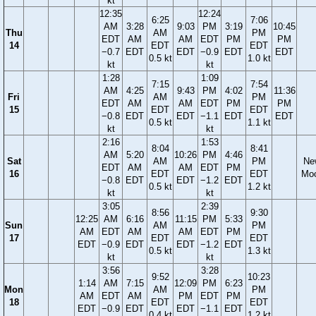
kt
12:35
12:24
6:25
7:06
AM
3:28
9:03
PM
3:19
10:45
Thu
AM
PM
EDT
AM
AM
EDT
PM
PM
14
EDT
EDT
−0.7
EDT
EDT
−0.9
EDT
EDT
0.5 kt
1.0 kt
kt
kt
1:28
1:09
7:15
7:54
AM
4:25
9:43
PM
4:02
11:36
Fri
AM
PM
EDT
AM
AM
EDT
PM
PM
15
EDT
EDT
−0.8
EDT
EDT
−1.1
EDT
EDT
0.5 kt
1.1 kt
kt
kt
2:16
1:53
8:04
8:41
AM
5:20
10:26
PM
4:46
Sat
AM
PM
Ne
EDT
AM
AM
EDT
PM
16
EDT
EDT
Mo
−0.8
EDT
EDT
−1.2
EDT
0.5 kt
1.2 kt
kt
kt
3:05
2:39
8:56
9:30
12:25
AM
6:16
11:15
PM
5:33
Sun
AM
PM
AM
EDT
AM
AM
EDT
PM
17
EDT
EDT
EDT
−0.9
EDT
EDT
−1.2
EDT
0.5 kt
1.3 kt
kt
kt
3:56
3:28
9:52
10:23
1:14
AM
7:15
12:09
PM
6:23
Mon
AM
PM
AM
EDT
AM
PM
EDT
PM
18
EDT
EDT
EDT
−0.9
EDT
EDT
−1.1
EDT
0.4 kt
1.2 kt