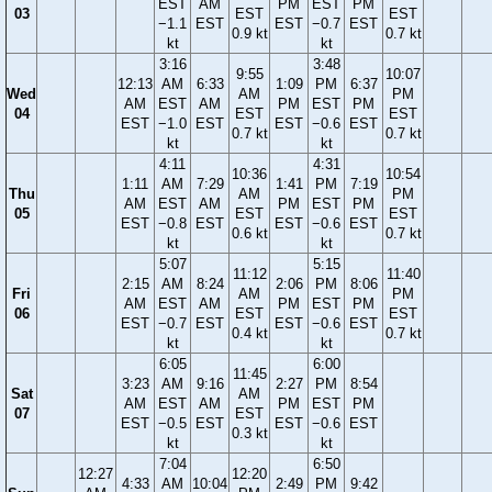
EST
AM
PM
EST
PM
03
EST
EST
−1.1
EST
EST
−0.7
EST
0.9 kt
0.7 kt
kt
kt
3:16
3:48
9:55
10:07
12:13
AM
6:33
1:09
PM
6:37
Wed
AM
PM
AM
EST
AM
PM
EST
PM
04
EST
EST
EST
−1.0
EST
EST
−0.6
EST
0.7 kt
0.7 kt
kt
kt
4:11
4:31
10:36
10:54
1:11
AM
7:29
1:41
PM
7:19
Thu
AM
PM
AM
EST
AM
PM
EST
PM
05
EST
EST
EST
−0.8
EST
EST
−0.6
EST
0.6 kt
0.7 kt
kt
kt
5:07
5:15
11:12
11:40
2:15
AM
8:24
2:06
PM
8:06
Fri
AM
PM
AM
EST
AM
PM
EST
PM
06
EST
EST
EST
−0.7
EST
EST
−0.6
EST
0.4 kt
0.7 kt
kt
kt
6:05
6:00
11:45
3:23
AM
9:16
2:27
PM
8:54
Sat
AM
AM
EST
AM
PM
EST
PM
07
EST
EST
−0.5
EST
EST
−0.6
EST
0.3 kt
kt
kt
7:04
6:50
12:27
12:20
4:33
AM
10:04
2:49
PM
9:42