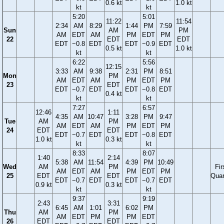
0.6 kt
1.0 kt
kt
kt
5:20
5:01
11:22
11:54
2:34
AM
8:29
1:44
PM
7:59
Sun
AM
PM
AM
EDT
AM
PM
EDT
PM
22
EDT
EDT
EDT
−0.8
EDT
EDT
−0.9
EDT
0.5 kt
1.0 kt
kt
kt
6:22
5:56
12:15
3:33
AM
9:38
2:31
PM
8:51
Mon
PM
AM
EDT
AM
PM
EDT
PM
23
EDT
EDT
−0.7
EDT
EDT
−0.8
EDT
0.4 kt
kt
kt
7:27
6:57
12:46
1:11
4:35
AM
10:47
3:28
PM
9:47
Tue
AM
PM
AM
EDT
AM
PM
EDT
PM
24
EDT
EDT
EDT
−0.7
EDT
EDT
−0.8
EDT
1.0 kt
0.3 kt
kt
kt
8:33
8:07
1:40
2:14
5:38
AM
11:54
4:39
PM
10:49
Wed
AM
PM
Fir
AM
EDT
AM
PM
EDT
PM
25
EDT
EDT
Quar
EDT
−0.7
EDT
EDT
−0.7
EDT
0.9 kt
0.3 kt
kt
kt
9:37
9:19
2:43
3:31
6:45
AM
1:01
6:02
PM
Thu
AM
PM
AM
EDT
PM
PM
EDT
26
EDT
EDT