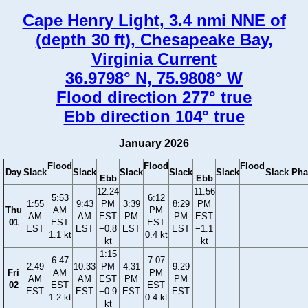
Cape Henry Light, 3.4 nmi NNE of
(depth 30 ft), Chesapeake Bay,
Virginia Current
36.9798° N, 75.9808° W
Flood direction 277° true
Ebb direction 104° true
January 2026
Flood
Flood
Flood
Day
Slack
Slack
Slack
Slack
Slack
Slack
Pha
Ebb
Ebb
12:24
11:56
5:53
6:12
1:55
9:43
PM
3:39
8:29
PM
Thu
AM
PM
AM
AM
EST
PM
PM
EST
01
EST
EST
EST
EST
−0.8
EST
EST
−1.1
1.1 kt
0.4 kt
kt
kt
1:15
6:47
7:07
2:49
10:33
PM
4:31
9:29
Fri
AM
PM
AM
AM
EST
PM
PM
02
EST
EST
EST
EST
−0.9
EST
EST
1.2 kt
0.4 kt
kt