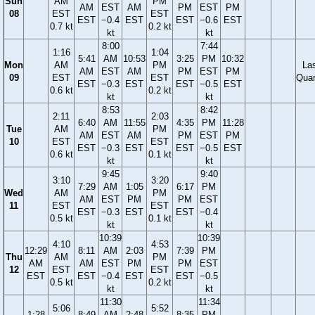
Sun
AM
PM
AM
EST
AM
PM
EST
PM
08
EST
EST
EST
−0.4
EST
EST
−0.6
EST
0.7 kt
0.2 kt
kt
kt
8:00
7:44
1:16
1:04
5:41
AM
10:53
3:25
PM
10:32
Mon
AM
PM
La
AM
EST
AM
PM
EST
PM
09
EST
EST
Quar
EST
−0.3
EST
EST
−0.5
EST
0.6 kt
0.2 kt
kt
kt
8:53
8:42
2:11
2:03
6:40
AM
11:55
4:35
PM
11:28
Tue
AM
PM
AM
EST
AM
PM
EST
PM
10
EST
EST
EST
−0.3
EST
EST
−0.5
EST
0.6 kt
0.1 kt
kt
kt
9:45
9:40
3:10
3:20
7:29
AM
1:05
6:17
PM
Wed
AM
PM
AM
EST
PM
PM
EST
11
EST
EST
EST
−0.3
EST
EST
−0.4
0.5 kt
0.1 kt
kt
kt
10:39
10:39
4:10
4:53
12:29
8:11
AM
2:03
7:39
PM
Thu
AM
PM
AM
AM
EST
PM
PM
EST
12
EST
EST
EST
EST
−0.4
EST
EST
−0.5
0.5 kt
0.2 kt
kt
kt
11:30
11:34
5:06
5:52
1:28
8:49
AM
2:48
8:35
PM