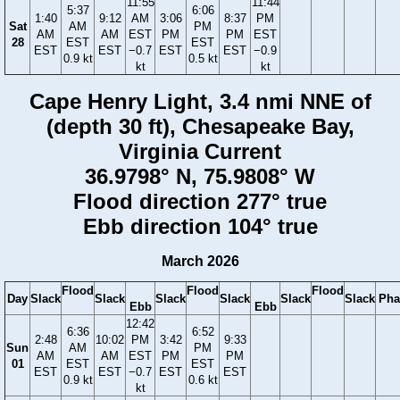
11:55
11:44
5:37
6:06
1:40
9:12
AM
3:06
8:37
PM
Sat
AM
PM
AM
AM
EST
PM
PM
EST
28
EST
EST
EST
EST
−0.7
EST
EST
−0.9
0.9 kt
0.5 kt
kt
kt
Cape Henry Light, 3.4 nmi NNE of
(depth 30 ft), Chesapeake Bay,
Virginia Current
36.9798° N, 75.9808° W
Flood direction 277° true
Ebb direction 104° true
March 2026
Flood
Flood
Flood
Day
Slack
Slack
Slack
Slack
Slack
Slack
Pha
Ebb
Ebb
12:42
6:36
6:52
2:48
10:02
PM
3:42
9:33
Sun
AM
PM
AM
AM
EST
PM
PM
01
EST
EST
EST
EST
−0.7
EST
EST
0.9 kt
0.6 kt
kt