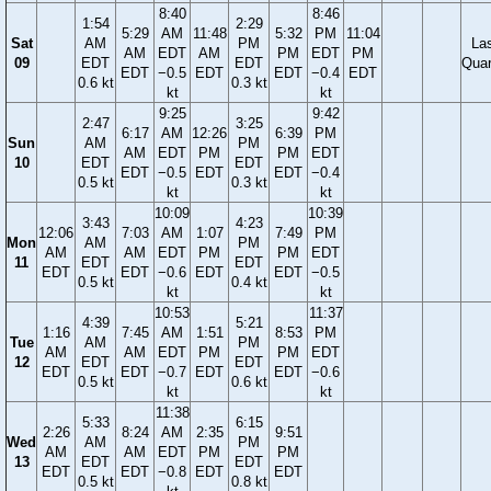
8:40
8:46
1:54
2:29
5:29
AM
11:48
5:32
PM
11:04
Sat
AM
PM
La
AM
EDT
AM
PM
EDT
PM
09
EDT
EDT
Quar
EDT
−0.5
EDT
EDT
−0.4
EDT
0.6 kt
0.3 kt
kt
kt
9:25
9:42
2:47
3:25
6:17
AM
12:26
6:39
PM
Sun
AM
PM
AM
EDT
PM
PM
EDT
10
EDT
EDT
EDT
−0.5
EDT
EDT
−0.4
0.5 kt
0.3 kt
kt
kt
10:09
10:39
3:43
4:23
12:06
7:03
AM
1:07
7:49
PM
Mon
AM
PM
AM
AM
EDT
PM
PM
EDT
11
EDT
EDT
EDT
EDT
−0.6
EDT
EDT
−0.5
0.5 kt
0.4 kt
kt
kt
10:53
11:37
4:39
5:21
1:16
7:45
AM
1:51
8:53
PM
Tue
AM
PM
AM
AM
EDT
PM
PM
EDT
12
EDT
EDT
EDT
EDT
−0.7
EDT
EDT
−0.6
0.5 kt
0.6 kt
kt
kt
11:38
5:33
6:15
2:26
8:24
AM
2:35
9:51
Wed
AM
PM
AM
AM
EDT
PM
PM
13
EDT
EDT
EDT
EDT
−0.8
EDT
EDT
0.5 kt
0.8 kt