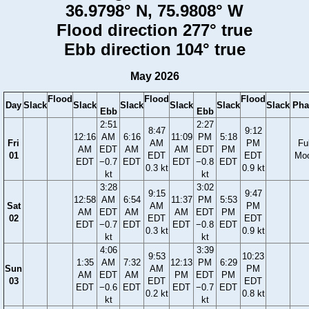
36.9798° N, 75.9808° W
Flood direction 277° true
Ebb direction 104° true
May 2026
Flood
Flood
Flood
Day
Slack
Slack
Slack
Slack
Slack
Slack
Pha
Ebb
Ebb
2:51
2:27
8:47
9:12
12:16
AM
6:16
11:09
PM
5:18
Fri
AM
PM
Ful
AM
EDT
AM
AM
EDT
PM
01
EDT
EDT
Mo
EDT
−0.7
EDT
EDT
−0.8
EDT
0.3 kt
0.9 kt
kt
kt
3:28
3:02
9:15
9:47
12:58
AM
6:54
11:37
PM
5:53
Sat
AM
PM
AM
EDT
AM
AM
EDT
PM
02
EDT
EDT
EDT
−0.7
EDT
EDT
−0.8
EDT
0.3 kt
0.9 kt
kt
kt
4:06
3:39
9:53
10:23
1:35
AM
7:32
12:13
PM
6:29
Sun
AM
PM
AM
EDT
AM
PM
EDT
PM
03
EDT
EDT
EDT
−0.6
EDT
EDT
−0.7
EDT
0.2 kt
0.8 kt
kt
kt