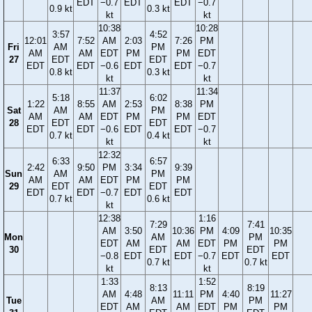
EDT
−0.7
EDT
EDT
−0.7
0.9 kt
0.3 kt
kt
kt
10:38
10:28
3:57
4:52
12:01
7:52
AM
2:03
7:26
PM
Fri
AM
PM
AM
AM
EDT
PM
PM
EDT
27
EDT
EDT
EDT
EDT
−0.6
EDT
EDT
−0.7
0.8 kt
0.3 kt
kt
kt
11:37
11:34
5:18
6:02
1:22
8:55
AM
2:53
8:38
PM
Sat
AM
PM
AM
AM
EDT
PM
PM
EDT
28
EDT
EDT
EDT
EDT
−0.6
EDT
EDT
−0.7
0.7 kt
0.4 kt
kt
kt
12:32
6:33
6:57
2:42
9:50
PM
3:34
9:39
Sun
AM
PM
AM
AM
EDT
PM
PM
29
EDT
EDT
EDT
EDT
−0.7
EDT
EDT
0.7 kt
0.6 kt
kt
12:38
1:16
7:29
7:41
AM
3:50
10:36
PM
4:09
10:35
Mon
AM
PM
EDT
AM
AM
EDT
PM
PM
30
EDT
EDT
−0.8
EDT
EDT
−0.7
EDT
EDT
0.7 kt
0.7 kt
kt
kt
1:33
1:52
8:13
8:19
AM
4:48
11:11
PM
4:40
11:27
Tue
AM
PM
EDT
AM
AM
EDT
PM
PM