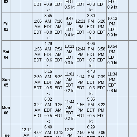
02
EDT
EDT
EDT
−0.9
EDT
EDT
−0.8
EDT
0.5 kt
0.9 kt
kt
kt
3:45
3:30
9:47
10:13
1:06
AM
7:10
12:21
PM
6:20
Fri
AM
PM
AM
EDT
AM
PM
EDT
PM
03
EDT
EDT
EDT
−0.8
EDT
EDT
−0.8
EDT
0.4 kt
0.9 kt
kt
kt
4:29
4:06
10:21
10:54
1:53
AM
7:54
12:44
PM
6:58
Sat
AM
PM
AM
EDT
AM
PM
EDT
PM
04
EDT
EDT
EDT
−0.6
EDT
EDT
−0.7
EDT
0.3 kt
0.9 kt
kt
kt
5:15
4:48
11:01
11:34
2:39
AM
8:39
1:14
PM
7:39
Sun
AM
PM
AM
EDT
AM
PM
EDT
PM
05
EDT
EDT
EDT
−0.5
EDT
EDT
−0.6
EDT
0.2 kt
0.8 kt
kt
kt
6:02
5:35
11:44
3:22
AM
9:26
1:56
PM
8:22
Mon
AM
AM
EDT
AM
PM
EDT
PM
06
EDT
EDT
−0.5
EDT
EDT
−0.5
EDT
0.2 kt
kt
kt
6:49
6:29
12:12
12:29
4:02
AM
10:13
2:50
PM
9:06
Tue
AM
PM