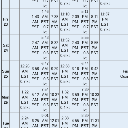
EST
−0.7
EST
EST
−0.7
EST
0.7 kt
0.6 kt
kt
kt
4:46
5:11
11:10
11:37
1:43
AM
7:38
2:09
PM
8:11
Fri
AM
PM
AM
EST
AM
PM
EST
PM
23
EST
EST
EST
−0.7
EST
EST
−0.7
EST
0.7 kt
0.7 kt
kt
kt
5:43
5:55
11:52
2:47
AM
8:32
2:40
PM
8:55
Sat
AM
AM
EST
AM
PM
EST
PM
24
EST
EST
−0.6
EST
EST
−0.8
EST
0.6 kt
kt
kt
6:47
6:44
12:26
12:38
3:58
AM
9:29
3:16
PM
9:42
Sun
AM
PM
Fir
AM
EST
AM
PM
EST
PM
25
EST
EST
Quar
EST
−0.5
EST
EST
−0.8
EST
0.7 kt
0.5 kt
kt
kt
7:54
7:39
1:22
1:32
5:12
AM
10:37
3:59
PM
10:33
Mon
AM
PM
AM
EST
AM
PM
EST
PM
26
EST
EST
EST
−0.5
EST
EST
−0.8
EST
0.8 kt
0.4 kt
kt
kt
9:01
8:39
2:24
2:38
6:25
AM
12:01
4:55
PM
11:31
Tue
AM
PM
AM
EST
PM
PM
EST
PM