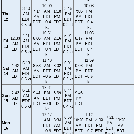
kt
kt
10:00
10:08
3:10
3:46
7:14
AM
1:18
7:06
PM
Thu
AM
PM
AM
EDT
PM
PM
EDT
12
EDT
EDT
EDT
−0.4
EDT
EDT
−0.4
0.5 kt
0.2 kt
kt
kt
10:51
11:05
4:11
5:01
12:33
8:05
AM
2:16
8:17
PM
Fri
AM
PM
AM
AM
EDT
PM
PM
EDT
13
EDT
EDT
EDT
EDT
−0.4
EDT
EDT
−0.4
0.5 kt
0.2 kt
kt
kt
11:43
11:59
5:13
6:01
1:42
8:56
AM
3:02
9:06
PM
Sat
AM
PM
AM
AM
EDT
PM
PM
EDT
14
EDT
EDT
EDT
EDT
−0.5
EDT
EDT
−0.5
0.5 kt
0.3 kt
kt
kt
12:31
6:11
6:44
2:43
9:41
PM
3:39
9:46
Sun
AM
PM
AM
AM
EDT
PM
PM
15
EDT
EDT
EDT
EDT
−0.6
EDT
EDT
0.6 kt
0.4 kt
kt
12:47
1:12
6:59
7:21
AM
3:34
10:20
PM
4:09
10:26
Mon
AM
PM
EDT
AM
AM
EDT
PM
PM
16
EDT
EDT
−0.6
EDT
EDT
−0.7
EDT
EDT
0.6 kt
0.5 kt