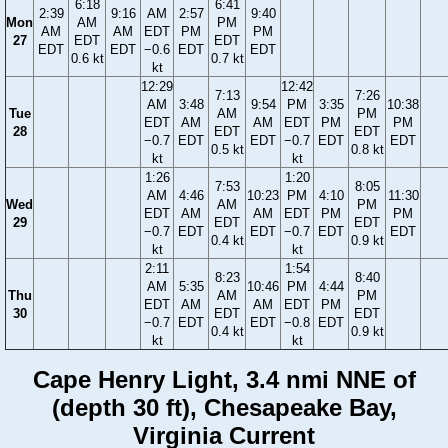
6:18
6:41
2:39
9:16
AM
2:57
9:40
Mon
AM
PM
AM
AM
EDT
PM
PM
27
EDT
EDT
EDT
EDT
−0.6
EDT
EDT
0.6 kt
0.7 kt
kt
12:29
12:42
7:13
7:26
AM
3:48
9:54
PM
3:35
10:38
Tue
AM
PM
EDT
AM
AM
EDT
PM
PM
28
EDT
EDT
−0.7
EDT
EDT
−0.7
EDT
EDT
0.5 kt
0.8 kt
kt
kt
1:26
1:20
7:53
8:05
AM
4:46
10:23
PM
4:10
11:30
Wed
AM
PM
EDT
AM
AM
EDT
PM
PM
29
EDT
EDT
−0.7
EDT
EDT
−0.7
EDT
EDT
0.4 kt
0.9 kt
kt
kt
2:11
1:54
8:23
8:40
AM
5:35
10:46
PM
4:44
Thu
AM
PM
EDT
AM
AM
EDT
PM
30
EDT
EDT
−0.7
EDT
EDT
−0.8
EDT
0.4 kt
0.9 kt
kt
kt
Cape Henry Light, 3.4 nmi NNE of
(depth 30 ft), Chesapeake Bay,
Virginia Current