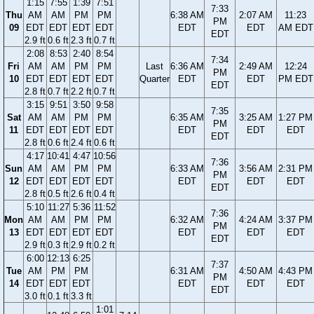
1:15
7:55
1:39
7:51
7:33
Thu
AM
AM
PM
PM
6:38 AM
2:07 AM
11:23
PM
09
EDT
EDT
EDT
EDT
EDT
EDT
AM EDT
EDT
2.9 ft
0.6 ft
2.3 ft
0.7 ft
2:08
8:53
2:40
8:54
7:34
Fri
AM
AM
PM
PM
Last
6:36 AM
2:49 AM
12:24
PM
10
EDT
EDT
EDT
EDT
Quarter
EDT
EDT
PM EDT
EDT
2.8 ft
0.7 ft
2.2 ft
0.7 ft
3:15
9:51
3:50
9:58
7:35
Sat
AM
AM
PM
PM
6:35 AM
3:25 AM
1:27 PM
PM
11
EDT
EDT
EDT
EDT
EDT
EDT
EDT
EDT
2.8 ft
0.6 ft
2.4 ft
0.6 ft
4:17
10:41
4:47
10:56
7:36
Sun
AM
AM
PM
PM
6:33 AM
3:56 AM
2:31 PM
PM
12
EDT
EDT
EDT
EDT
EDT
EDT
EDT
EDT
2.8 ft
0.5 ft
2.6 ft
0.4 ft
5:10
11:27
5:36
11:52
7:36
Mon
AM
AM
PM
PM
6:32 AM
4:24 AM
3:37 PM
PM
13
EDT
EDT
EDT
EDT
EDT
EDT
EDT
EDT
2.9 ft
0.3 ft
2.9 ft
0.2 ft
6:00
12:13
6:25
7:37
Tue
AM
PM
PM
6:31 AM
4:50 AM
4:43 PM
PM
14
EDT
EDT
EDT
EDT
EDT
EDT
EDT
3.0 ft
0.1 ft
3.3 ft
1:01