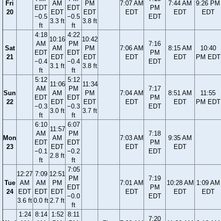
Fri
AM
PM
7:07 AM
7:44 AM
9:26 PM
EDT
EDT
PM
20
EDT
EDT
EDT
EDT
EDT
−0.5
−0.5
EDT
3.3 ft
3.8 ft
ft
ft
4:18
4:22
10:16
10:42
AM
PM
7:16
Sat
AM
PM
7:06 AM
8:15 AM
10:40
EDT
EDT
PM
21
EDT
EDT
EDT
EDT
PM EDT
−0.4
−0.4
EDT
3.1 ft
3.8 ft
ft
ft
5:12
5:12
11:06
11:34
AM
PM
7:17
Sun
AM
PM
7:04 AM
8:51 AM
11:55
EDT
EDT
PM
22
EDT
EDT
EDT
EDT
PM EDT
−0.3
−0.3
EDT
3.0 ft
3.7 ft
ft
ft
6:10
6:07
11:57
AM
PM
7:18
Mon
AM
7:03 AM
9:35 AM
EDT
EDT
PM
23
EDT
EDT
EDT
−0.1
−0.2
EDT
2.8 ft
ft
ft
7:05
12:27
7:09
12:51
PM
7:19
Tue
AM
AM
PM
7:01 AM
10:28 AM
1:09 AM
EDT
PM
24
EDT
EDT
EDT
EDT
EDT
EDT
−0.0
EDT
3.6 ft
0.0 ft
2.7 ft
ft
1:24
8:14
1:52
8:11
7:20