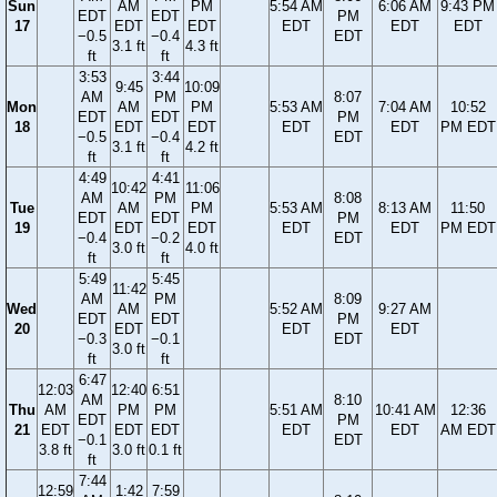
Sun
AM
PM
5:54 AM
6:06 AM
9:43 PM
EDT
EDT
PM
17
EDT
EDT
EDT
EDT
EDT
−0.5
−0.4
EDT
3.1 ft
4.3 ft
ft
ft
3:53
3:44
9:45
10:09
AM
PM
8:07
Mon
AM
PM
5:53 AM
7:04 AM
10:52
EDT
EDT
PM
18
EDT
EDT
EDT
EDT
PM EDT
−0.5
−0.4
EDT
3.1 ft
4.2 ft
ft
ft
4:49
4:41
10:42
11:06
AM
PM
8:08
Tue
AM
PM
5:53 AM
8:13 AM
11:50
EDT
EDT
PM
19
EDT
EDT
EDT
EDT
PM EDT
−0.4
−0.2
EDT
3.0 ft
4.0 ft
ft
ft
5:49
5:45
11:42
AM
PM
8:09
Wed
AM
5:52 AM
9:27 AM
EDT
EDT
PM
20
EDT
EDT
EDT
−0.3
−0.1
EDT
3.0 ft
ft
ft
6:47
12:03
12:40
6:51
AM
8:10
Thu
AM
PM
PM
5:51 AM
10:41 AM
12:36
EDT
PM
21
EDT
EDT
EDT
EDT
EDT
AM EDT
−0.1
EDT
3.8 ft
3.0 ft
0.1 ft
ft
7:44
12:59
1:42
7:59