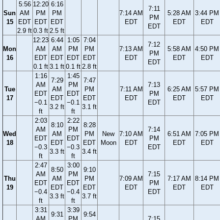
5:56
12:20
6:16
7:11
Sun
AM
PM
PM
7:14 AM
5:28 AM
3:44 PM
PM
15
EDT
EDT
EDT
EDT
EDT
EDT
EDT
2.9 ft
0.3 ft
2.5 ft
12:23
6:44
1:05
7:04
7:12
Mon
AM
AM
PM
PM
7:13 AM
5:58 AM
4:50 PM
PM
16
EDT
EDT
EDT
EDT
EDT
EDT
EDT
EDT
0.1 ft
3.1 ft
0.1 ft
2.8 ft
1:16
1:45
7:29
7:47
AM
PM
7:13
Tue
AM
PM
7:11 AM
6:25 AM
5:57 PM
EDT
EDT
PM
17
EDT
EDT
EDT
EDT
EDT
−0.1
−0.1
EDT
3.2 ft
3.1 ft
ft
ft
2:03
2:22
8:10
8:28
AM
PM
7:14
Wed
AM
PM
New
7:10 AM
6:51 AM
7:05 PM
EDT
EDT
PM
18
EDT
EDT
Moon
EDT
EDT
EDT
−0.3
−0.3
EDT
3.3 ft
3.4 ft
ft
ft
2:47
3:00
8:50
9:10
AM
PM
7:15
Thu
AM
PM
7:09 AM
7:17 AM
8:14 PM
EDT
EDT
PM
19
EDT
EDT
EDT
EDT
EDT
−0.4
−0.4
EDT
3.3 ft
3.7 ft
ft
ft
3:31
3:39
9:31
9:54
AM
PM
7:15