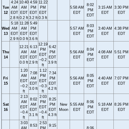
4:24
10:40
4:59
11:22
8:02
Tue
AM
AM
PM
PM
5:58 AM
3:15 AM
3:30 PM
PM
12
EDT
EDT
EDT
EDT
EDT
EDT
EDT
EDT
2.8 ft
0.2 ft
3.2 ft
0.3 ft
5:18
11:28
5:49
8:03
Wed
AM
AM
PM
5:57 AM
3:40 AM
4:38 PM
PM
13
EDT
EDT
EDT
EDT
EDT
EDT
EDT
2.9 ft
0.0 ft
3.6 ft
12:19
12:21
6:13
6:42
PM
8:04
Thu
AM
AM
PM
5:56 AM
4:08 AM
5:51 PM
EDT
PM
14
EDT
EDT
EDT
EDT
EDT
EDT
−0.2
EDT
0.0 ft
2.9 ft
3.9 ft
ft
1:20
1:12
7:08
7:34
AM
PM
8:05
Fri
AM
PM
5:56 AM
4:40 AM
7:07 PM
EDT
EDT
PM
15
EDT
EDT
EDT
EDT
EDT
−0.2
−0.3
EDT
3.0 ft
4.2 ft
ft
ft
2:13
2:03
8:02
8:25
AM
PM
8:06
Sat
AM
PM
New
5:55 AM
5:18 AM
8:26 PM
EDT
EDT
PM
16
EDT
EDT
Moon
EDT
EDT
EDT
−0.4
−0.4
EDT
3.1 ft
4.3 ft
ft
ft
3:03
2:53
8:53
9:15
AM
PM
8:06