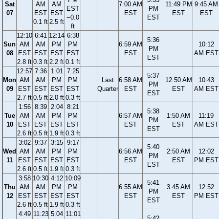
Sat
AM
AM
7:00 AM
11:49 PM
9:45 AM
EST
PM
07
EST
EST
EST
EST
EST
−0.0
EST
0.1 ft
2.5 ft
ft
12:10
6:41
12:14
6:38
5:36
Sun
AM
AM
PM
PM
6:59 AM
10:12
PM
08
EST
EST
EST
EST
EST
AM EST
EST
2.8 ft
0.3 ft
2.2 ft
0.1 ft
12:57
7:36
1:01
7:25
5:37
Mon
AM
AM
PM
PM
Last
6:58 AM
12:50 AM
10:43
PM
09
EST
EST
EST
EST
Quarter
EST
EST
AM EST
EST
2.7 ft
0.5 ft
2.0 ft
0.3 ft
1:56
8:39
2:04
8:21
5:38
Tue
AM
AM
PM
PM
6:57 AM
1:50 AM
11:19
PM
10
EST
EST
EST
EST
EST
EST
AM EST
EST
2.6 ft
0.5 ft
1.9 ft
0.3 ft
3:02
9:37
3:15
9:17
5:40
Wed
AM
AM
PM
PM
6:56 AM
2:50 AM
12:02
PM
11
EST
EST
EST
EST
EST
EST
PM EST
EST
2.6 ft
0.5 ft
1.9 ft
0.3 ft
3:58
10:30
4:12
10:09
5:41
Thu
AM
AM
PM
PM
6:55 AM
3:45 AM
12:52
PM
12
EST
EST
EST
EST
EST
EST
PM EST
EST
2.6 ft
0.5 ft
1.9 ft
0.3 ft
4:49
11:23
5:04
11:01
5:42