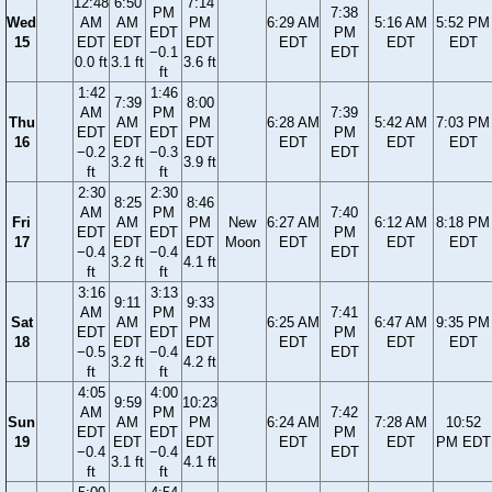
12:48
6:50
7:14
PM
7:38
Wed
AM
AM
PM
6:29 AM
5:16 AM
5:52 PM
EDT
PM
15
EDT
EDT
EDT
EDT
EDT
EDT
−0.1
EDT
0.0 ft
3.1 ft
3.6 ft
ft
1:42
1:46
7:39
8:00
AM
PM
7:39
Thu
AM
PM
6:28 AM
5:42 AM
7:03 PM
EDT
EDT
PM
16
EDT
EDT
EDT
EDT
EDT
−0.2
−0.3
EDT
3.2 ft
3.9 ft
ft
ft
2:30
2:30
8:25
8:46
AM
PM
7:40
Fri
AM
PM
New
6:27 AM
6:12 AM
8:18 PM
EDT
EDT
PM
17
EDT
EDT
Moon
EDT
EDT
EDT
−0.4
−0.4
EDT
3.2 ft
4.1 ft
ft
ft
3:16
3:13
9:11
9:33
AM
PM
7:41
Sat
AM
PM
6:25 AM
6:47 AM
9:35 PM
EDT
EDT
PM
18
EDT
EDT
EDT
EDT
EDT
−0.5
−0.4
EDT
3.2 ft
4.2 ft
ft
ft
4:05
4:00
9:59
10:23
AM
PM
7:42
Sun
AM
PM
6:24 AM
7:28 AM
10:52
EDT
EDT
PM
19
EDT
EDT
EDT
EDT
PM EDT
−0.4
−0.4
EDT
3.1 ft
4.1 ft
ft
ft