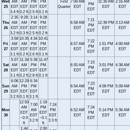
Wed
AM
AM
PM
PM
First
7:00 AM
11:30 AM
2:16 AM
PM
25
EDT
EDT
EDT
EDT
Quarter
EDT
EDT
EDT
EDT
3.4 ft
0.2 ft
2.5 ft
0.1 ft
2:35
9:28
3:14
9:28
7:21
Thu
AM
AM
PM
PM
6:58 AM
12:39 PM
3:13 AM
PM
26
EDT
EDT
EDT
EDT
EDT
EDT
EDT
EDT
3.2 ft
0.3 ft
2.5 ft
0.2 ft
3:58
10:35
4:34
10:41
7:22
Fri
AM
AM
PM
PM
6:57 AM
1:51 PM
4:00 AM
PM
27
EDT
EDT
EDT
EDT
EDT
EDT
EDT
EDT
3.1 ft
0.2 ft
2.6 ft
0.1 ft
5:07
11:34
5:38
11:47
7:23
Sat
AM
AM
PM
PM
6:55 AM
3:01 PM
4:38 AM
PM
28
EDT
EDT
EDT
EDT
EDT
EDT
EDT
EDT
3.1 ft
0.2 ft
2.8 ft
0.1 ft
6:06
12:29
6:34
7:23
Sun
AM
PM
PM
6:54 AM
4:09 PM
5:09 AM
PM
29
EDT
EDT
EDT
EDT
EDT
EDT
EDT
3.2 ft
0.1 ft
3.1 ft
12:50
1:19
7:00
7:24
AM
PM
7:24
Mon
AM
PM
6:52 AM
5:14 PM
5:36 AM
EDT
EDT
PM
30
EDT
EDT
EDT
EDT
EDT
−0.0
−0.1
EDT
3.2 ft
3.3 ft
ft
ft
1:44
2:00