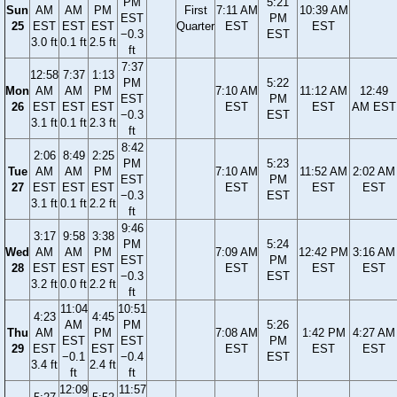
PM
5:21
Sun
AM
AM
PM
First
7:11 AM
10:39 AM
EST
PM
25
EST
EST
EST
Quarter
EST
EST
−0.3
EST
3.0 ft
0.1 ft
2.5 ft
ft
7:37
12:58
7:37
1:13
PM
5:22
Mon
AM
AM
PM
7:10 AM
11:12 AM
12:49
EST
PM
26
EST
EST
EST
EST
EST
AM EST
−0.3
EST
3.1 ft
0.1 ft
2.3 ft
ft
8:42
2:06
8:49
2:25
PM
5:23
Tue
AM
AM
PM
7:10 AM
11:52 AM
2:02 AM
EST
PM
27
EST
EST
EST
EST
EST
EST
−0.3
EST
3.1 ft
0.1 ft
2.2 ft
ft
9:46
3:17
9:58
3:38
PM
5:24
Wed
AM
AM
PM
7:09 AM
12:42 PM
3:16 AM
EST
PM
28
EST
EST
EST
EST
EST
EST
−0.3
EST
3.2 ft
0.0 ft
2.2 ft
ft
11:04
10:51
4:23
4:45
AM
PM
5:26
Thu
AM
PM
7:08 AM
1:42 PM
4:27 AM
EST
EST
PM
29
EST
EST
EST
EST
EST
−0.1
−0.4
EST
3.4 ft
2.4 ft
ft
ft
12:09
11:57