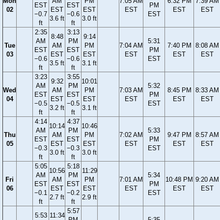
Mon
AM
PM
7:05 AM
6:32 PM
7:39 AM
EST
EST
PM
02
EST
EST
EST
EST
EST
−0.7
−0.6
EST
3.6 ft
3.0 ft
ft
ft
2:35
3:13
8:48
9:14
AM
PM
5:31
Tue
AM
PM
7:04 AM
7:40 PM
8:08 AM
EST
EST
PM
03
EST
EST
EST
EST
EST
−0.6
−0.6
EST
3.5 ft
3.1 ft
ft
ft
3:23
3:55
9:32
10:01
AM
PM
5:32
Wed
AM
PM
7:03 AM
8:45 PM
8:33 AM
EST
EST
PM
04
EST
EST
EST
EST
EST
−0.5
−0.5
EST
3.2 ft
3.1 ft
ft
ft
4:14
4:37
10:14
10:46
AM
PM
5:33
Thu
AM
PM
7:02 AM
9:47 PM
8:57 AM
EST
EST
PM
05
EST
EST
EST
EST
EST
−0.3
−0.3
EST
3.0 ft
3.0 ft
ft
ft
5:05
5:18
10:56
11:29
AM
PM
5:34
Fri
AM
PM
7:01 AM
10:48 PM
9:20 AM
EST
EST
PM
06
EST
EST
EST
EST
EST
−0.1
−0.2
EST
2.7 ft
2.9 ft
ft
ft
5:57
5:53
11:34
PM
5:35