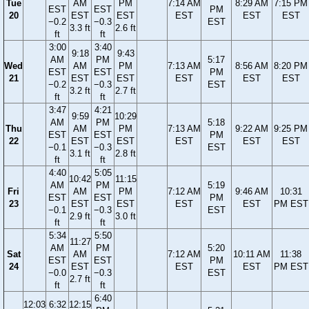
Tue
AM
PM
7:14 AM
8:29 AM
7:15 PM
EST
EST
PM
20
EST
EST
EST
EST
EST
−0.2
−0.3
EST
3.3 ft
2.6 ft
ft
ft
3:00
3:40
9:18
9:43
AM
PM
5:17
Wed
AM
PM
7:13 AM
8:56 AM
8:20 PM
EST
EST
PM
21
EST
EST
EST
EST
EST
−0.2
−0.3
EST
3.2 ft
2.7 ft
ft
ft
3:47
4:21
9:59
10:29
AM
PM
5:18
Thu
AM
PM
7:13 AM
9:22 AM
9:25 PM
EST
EST
PM
22
EST
EST
EST
EST
EST
−0.1
−0.3
EST
3.1 ft
2.8 ft
ft
ft
4:40
5:05
10:42
11:15
AM
PM
5:19
Fri
AM
PM
7:12 AM
9:46 AM
10:31
EST
EST
PM
23
EST
EST
EST
EST
PM EST
−0.1
−0.3
EST
2.9 ft
3.0 ft
ft
ft
5:34
5:50
11:27
AM
PM
5:20
Sat
AM
7:12 AM
10:11 AM
11:38
EST
EST
PM
24
EST
EST
EST
PM EST
−0.0
−0.3
EST
2.7 ft
ft
ft
6:40
12:03
6:32
12:15