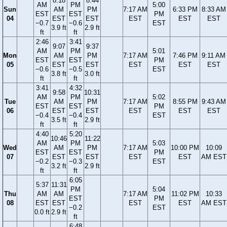
8:18
8:44
AM
PM
5:00
Sun
AM
PM
7:17 AM
6:33 PM
8:33 AM
EST
EST
PM
04
EST
EST
EST
EST
EST
−0.7
−0.6
EST
3.9 ft
2.9 ft
ft
ft
2:46
3:41
9:07
9:37
AM
PM
5:01
Mon
AM
PM
7:17 AM
7:46 PM
9:11 AM
EST
EST
PM
05
EST
EST
EST
EST
EST
−0.6
−0.5
EST
3.8 ft
3.0 ft
ft
ft
3:41
4:32
9:58
10:31
AM
PM
5:02
Tue
AM
PM
7:17 AM
8:55 PM
9:43 AM
EST
EST
PM
06
EST
EST
EST
EST
EST
−0.4
−0.4
EST
3.5 ft
2.9 ft
ft
ft
4:40
5:20
10:46
11:22
AM
PM
5:03
Wed
AM
PM
7:17 AM
10:00 PM
10:09
EST
EST
PM
07
EST
EST
EST
EST
AM EST
−0.2
−0.3
EST
3.2 ft
2.9 ft
ft
ft
6:05
5:37
11:31
PM
5:04
Thu
AM
AM
7:17 AM
11:02 PM
10:33
EST
PM
08
EST
EST
EST
EST
AM EST
−0.2
EST
0.0 ft
2.9 ft
ft
6:48