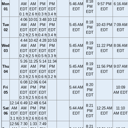
8:18
Mon
AM
AM
PM
PM
5:46 AM
9:57 PM
6:16 AM
PM
01
EDT
EDT
EDT
EDT
EDT
EDT
EDT
EDT
0.1 ft
2.6 ft
0.3 ft
3.4 ft
4:06
10:01
3:48
10:12
8:18
Tue
AM
AM
PM
PM
5:45 AM
10:43 PM
7:09 AM
PM
02
EDT
EDT
EDT
EDT
EDT
EDT
EDT
EDT
0.2 ft
2.5 ft
0.4 ft
3.4 ft
4:44
10:42
4:28
10:53
8:19
Wed
AM
AM
PM
PM
5:45 AM
11:22 PM
8:06 AM
PM
03
EDT
EDT
EDT
EDT
EDT
EDT
EDT
EDT
0.2 ft
2.5 ft
0.5 ft
3.3 ft
5:26
11:25
5:14
11:34
8:19
Thu
AM
AM
PM
PM
5:45 AM
11:56 PM
9:07 AM
PM
04
EDT
EDT
EDT
EDT
EDT
EDT
EDT
EDT
0.3 ft
2.5 ft
0.6 ft
3.2 ft
6:08
12:06
6:04
8:20
Fri
AM
PM
PM
5:44 AM
10:09
PM
05
EDT
EDT
EDT
EDT
AM EDT
EDT
0.3 ft
2.5 ft
0.6 ft
12:14
6:49
12:48
6:54
8:21
Sat
AM
AM
PM
PM
5:44 AM
12:25 AM
11:10
PM
06
EDT
EDT
EDT
EDT
EDT
EDT
AM EDT
EDT
3.1 ft
0.3 ft
2.6 ft
0.6 ft
12:56
7:30
1:33
7:49
8:21