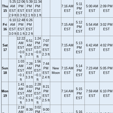
5:25
12:06
5:39
11:34
5:11
Thu
AM
PM
PM
PM
7:16 AM
5:00 AM
2:09 PM
PM
15
EST
EST
EST
EST
EST
EST
EST
EST
2.9 ft
0.3 ft
2.1 ft
0.1 ft
6:10
12:48
6:26
5:12
Fri
AM
PM
PM
7:15 AM
5:54 AM
3:02 PM
PM
16
EST
EST
EST
EST
EST
EST
EST
3.0 ft
0.1 ft
2.2 ft
12:22
1:24
6:51
7:07
AM
PM
5:13
Sat
AM
PM
7:15 AM
6:42 AM
4:02 PM
EST
EST
PM
17
EST
EST
EST
EST
EST
−0.0
−0.0
EST
3.2 ft
2.3 ft
ft
ft
1:03
1:56
7:28
7:44
AM
PM
5:14
Sun
AM
PM
New
7:15 AM
7:23 AM
5:05 PM
EST
EST
PM
18
EST
EST
Moon
EST
EST
EST
−0.1
−0.1
EST
3.3 ft
2.4 ft
ft
ft
1:41
2:28
8:03
8:21
AM
PM
5:15
Mon
AM
PM
7:14 AM
7:59 AM
6:10 PM
EST
EST
PM
19
EST
EST
EST
EST
EST
−0.2
−0.2
EST
3.3 ft
2.5 ft
ft
ft
2:19
3:02
8:39
9:00
AM
PM
5:16