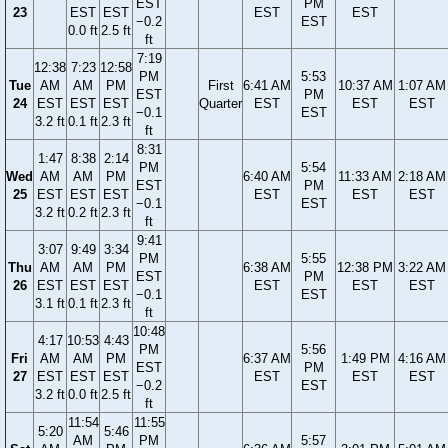
EST
PM
23
EST
EST
EST
EST
−0.2
EST
0.0 ft
2.5 ft
ft
7:19
12:38
7:23
12:58
PM
5:53
Tue
AM
AM
PM
First
6:41 AM
10:37 AM
1:07 AM
EST
PM
24
EST
EST
EST
Quarter
EST
EST
EST
−0.1
EST
3.2 ft
0.1 ft
2.3 ft
ft
8:31
1:47
8:38
2:14
PM
5:54
Wed
AM
AM
PM
6:40 AM
11:33 AM
2:18 AM
EST
PM
25
EST
EST
EST
EST
EST
EST
−0.1
EST
3.2 ft
0.2 ft
2.3 ft
ft
9:41
3:07
9:49
3:34
PM
5:55
Thu
AM
AM
PM
6:38 AM
12:38 PM
3:22 AM
EST
PM
26
EST
EST
EST
EST
EST
EST
−0.1
EST
3.1 ft
0.1 ft
2.3 ft
ft
10:48
4:17
10:53
4:43
PM
5:56
Fri
AM
AM
PM
6:37 AM
1:49 PM
4:16 AM
EST
PM
27
EST
EST
EST
EST
EST
EST
−0.2
EST
3.2 ft
0.0 ft
2.5 ft
ft
11:54
11:55
5:20
5:46
AM
PM
5:57