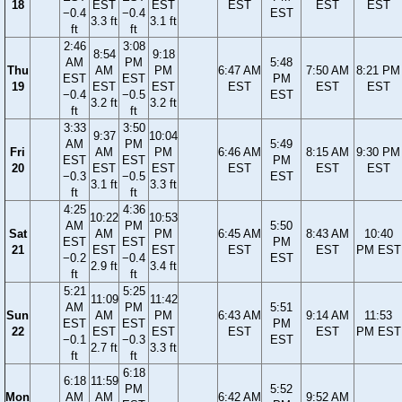
18
EST
EST
EST
EST
EST
−0.4
−0.4
EST
3.3 ft
3.1 ft
ft
ft
2:46
3:08
8:54
9:18
AM
PM
5:48
Thu
AM
PM
6:47 AM
7:50 AM
8:21 PM
EST
EST
PM
19
EST
EST
EST
EST
EST
−0.4
−0.5
EST
3.2 ft
3.2 ft
ft
ft
3:33
3:50
9:37
10:04
AM
PM
5:49
Fri
AM
PM
6:46 AM
8:15 AM
9:30 PM
EST
EST
PM
20
EST
EST
EST
EST
EST
−0.3
−0.5
EST
3.1 ft
3.3 ft
ft
ft
4:25
4:36
10:22
10:53
AM
PM
5:50
Sat
AM
PM
6:45 AM
8:43 AM
10:40
EST
EST
PM
21
EST
EST
EST
EST
PM EST
−0.2
−0.4
EST
2.9 ft
3.4 ft
ft
ft
5:21
5:25
11:09
11:42
AM
PM
5:51
Sun
AM
PM
6:43 AM
9:14 AM
11:53
EST
EST
PM
22
EST
EST
EST
EST
PM EST
−0.1
−0.3
EST
2.7 ft
3.3 ft
ft
ft
6:18
6:18
11:59
PM
5:52
Mon
AM
AM
6:42 AM
9:52 AM