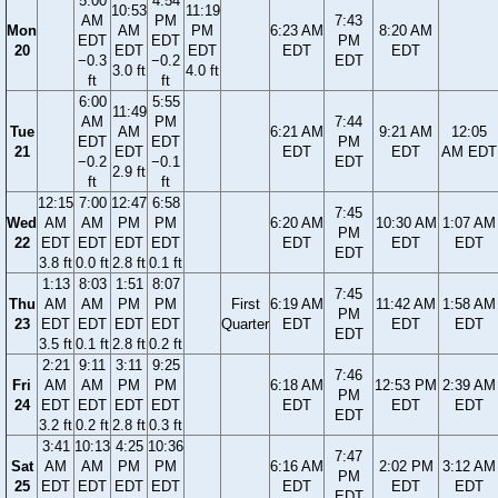
5:00
4:54
10:53
11:19
AM
PM
7:43
Mon
AM
PM
6:23 AM
8:20 AM
EDT
EDT
PM
20
EDT
EDT
EDT
EDT
−0.3
−0.2
EDT
3.0 ft
4.0 ft
ft
ft
6:00
5:55
11:49
AM
PM
7:44
Tue
AM
6:21 AM
9:21 AM
12:05
EDT
EDT
PM
21
EDT
EDT
EDT
AM EDT
−0.2
−0.1
EDT
2.9 ft
ft
ft
12:15
7:00
12:47
6:58
7:45
Wed
AM
AM
PM
PM
6:20 AM
10:30 AM
1:07 AM
PM
22
EDT
EDT
EDT
EDT
EDT
EDT
EDT
EDT
3.8 ft
0.0 ft
2.8 ft
0.1 ft
1:13
8:03
1:51
8:07
7:45
Thu
AM
AM
PM
PM
First
6:19 AM
11:42 AM
1:58 AM
PM
23
EDT
EDT
EDT
EDT
Quarter
EDT
EDT
EDT
EDT
3.5 ft
0.1 ft
2.8 ft
0.2 ft
2:21
9:11
3:11
9:25
7:46
Fri
AM
AM
PM
PM
6:18 AM
12:53 PM
2:39 AM
PM
24
EDT
EDT
EDT
EDT
EDT
EDT
EDT
EDT
3.2 ft
0.2 ft
2.8 ft
0.3 ft
3:41
10:13
4:25
10:36
7:47
Sat
AM
AM
PM
PM
6:16 AM
2:02 PM
3:12 AM
PM
25
EDT
EDT
EDT
EDT
EDT
EDT
EDT
EDT