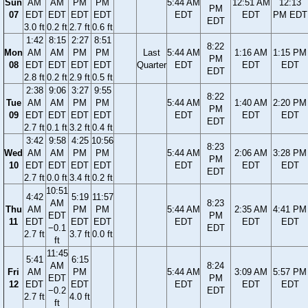
Sun
AM
AM
PM
PM
5:44 AM
12:51 AM
12:13
PM
07
EDT
EDT
EDT
EDT
EDT
EDT
PM EDT
EDT
3.0 ft
0.2 ft
2.7 ft
0.6 ft
1:42
8:15
2:27
8:51
8:22
Mon
AM
AM
PM
PM
Last
5:44 AM
1:16 AM
1:15 PM
PM
08
EDT
EDT
EDT
EDT
Quarter
EDT
EDT
EDT
EDT
2.8 ft
0.2 ft
2.9 ft
0.5 ft
2:38
9:06
3:27
9:55
8:22
Tue
AM
AM
PM
PM
5:44 AM
1:40 AM
2:20 PM
PM
09
EDT
EDT
EDT
EDT
EDT
EDT
EDT
EDT
2.7 ft
0.1 ft
3.2 ft
0.4 ft
3:42
9:58
4:25
10:56
8:23
Wed
AM
AM
PM
PM
5:44 AM
2:06 AM
3:28 PM
PM
10
EDT
EDT
EDT
EDT
EDT
EDT
EDT
EDT
2.7 ft
0.0 ft
3.4 ft
0.2 ft
10:51
4:42
5:19
11:57
AM
8:23
Thu
AM
PM
PM
5:44 AM
2:35 AM
4:41 PM
EDT
PM
11
EDT
EDT
EDT
EDT
EDT
EDT
−0.1
EDT
2.7 ft
3.7 ft
0.0 ft
ft
11:45
5:41
6:15
AM
8:24
Fri
AM
PM
5:44 AM
3:09 AM
5:57 PM
EDT
PM
12
EDT
EDT
EDT
EDT
EDT
−0.2
EDT
2.7 ft
4.0 ft
ft