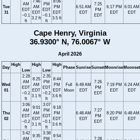
7:46
8:06
AM
PM
7:25
Tue
AM
PM
6:51 AM
6:17 PM
6:01 AM
EDT
EDT
PM
31
EDT
EDT
EDT
EDT
EDT
−0.1
−0.1
EDT
3.2 ft
3.5 ft
ft
ft
Cape Henry, Virginia
36.9300° N, 76.0067° W
April 2026
High
High
High
Day
Phase
Sunrise
Sunset
Moonrise
Moonset
Low
Low
2:28
2:35
8:25
8:44
AM
PM
7:26
Wed
AM
PM
Full
6:49 AM
7:19 PM
6:24 AM
EDT
EDT
PM
01
EDT
EDT
Moon
EDT
EDT
EDT
−0.2
−0.2
EDT
3.1 ft
3.6 ft
ft
ft
3:06
3:07
9:01
9:18
AM
PM
7:27
Thu
AM
PM
6:48 AM
8:20 PM
6:48 AM
EDT
EDT
PM
02
EDT
EDT
EDT
EDT
EDT
−0.2
−0.1
EDT
3.1 ft
3.6 ft
ft
ft
3:42
3:38
9:35
9:54
AM
PM
7:28