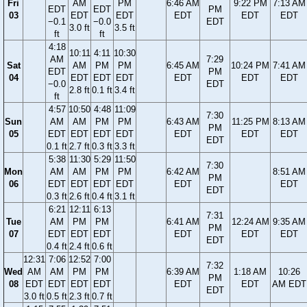
Fri
AM
PM
6:46 AM
9:22 PM
7:13 AM
EDT
EDT
PM
03
EDT
EDT
EDT
EDT
EDT
−0.1
−0.0
EDT
3.0 ft
3.5 ft
ft
ft
4:18
10:11
4:11
10:30
AM
7:29
Sat
AM
PM
PM
6:45 AM
10:24 PM
7:41 AM
EDT
PM
04
EDT
EDT
EDT
EDT
EDT
EDT
−0.0
EDT
2.8 ft
0.1 ft
3.4 ft
ft
4:57
10:50
4:48
11:09
7:30
Sun
AM
AM
PM
PM
6:43 AM
11:25 PM
8:13 AM
PM
05
EDT
EDT
EDT
EDT
EDT
EDT
EDT
EDT
0.1 ft
2.7 ft
0.3 ft
3.3 ft
5:38
11:30
5:29
11:50
7:30
Mon
AM
AM
PM
PM
6:42 AM
8:51 AM
PM
06
EDT
EDT
EDT
EDT
EDT
EDT
EDT
0.3 ft
2.6 ft
0.4 ft
3.1 ft
6:21
12:11
6:13
7:31
Tue
AM
PM
PM
6:41 AM
12:24 AM
9:35 AM
PM
07
EDT
EDT
EDT
EDT
EDT
EDT
EDT
0.4 ft
2.4 ft
0.6 ft
12:31
7:06
12:52
7:00
7:32
Wed
AM
AM
PM
PM
6:39 AM
1:18 AM
10:26
PM
08
EDT
EDT
EDT
EDT
EDT
EDT
AM EDT
EDT
3.0 ft
0.5 ft
2.3 ft
0.7 ft