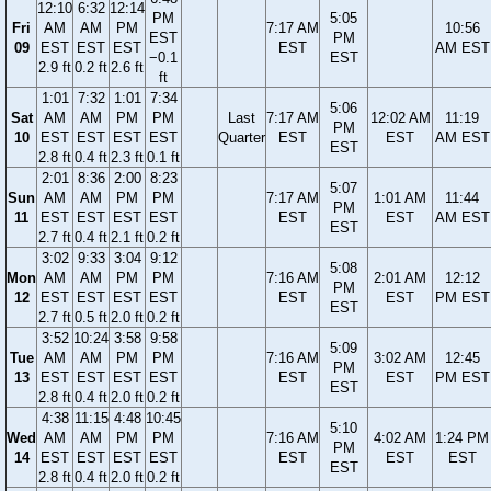
12:10
6:32
12:14
PM
5:05
Fri
AM
AM
PM
7:17 AM
10:56
EST
PM
09
EST
EST
EST
EST
AM EST
−0.1
EST
2.9 ft
0.2 ft
2.6 ft
ft
1:01
7:32
1:01
7:34
5:06
Sat
AM
AM
PM
PM
Last
7:17 AM
12:02 AM
11:19
PM
10
EST
EST
EST
EST
Quarter
EST
EST
AM EST
EST
2.8 ft
0.4 ft
2.3 ft
0.1 ft
2:01
8:36
2:00
8:23
5:07
Sun
AM
AM
PM
PM
7:17 AM
1:01 AM
11:44
PM
11
EST
EST
EST
EST
EST
EST
AM EST
EST
2.7 ft
0.4 ft
2.1 ft
0.2 ft
3:02
9:33
3:04
9:12
5:08
Mon
AM
AM
PM
PM
7:16 AM
2:01 AM
12:12
PM
12
EST
EST
EST
EST
EST
EST
PM EST
EST
2.7 ft
0.5 ft
2.0 ft
0.2 ft
3:52
10:24
3:58
9:58
5:09
Tue
AM
AM
PM
PM
7:16 AM
3:02 AM
12:45
PM
13
EST
EST
EST
EST
EST
EST
PM EST
EST
2.8 ft
0.4 ft
2.0 ft
0.2 ft
4:38
11:15
4:48
10:45
5:10
Wed
AM
AM
PM
PM
7:16 AM
4:02 AM
1:24 PM
PM
14
EST
EST
EST
EST
EST
EST
EST
EST
2.8 ft
0.4 ft
2.0 ft
0.2 ft