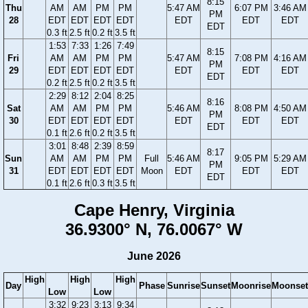
8:15
Thu
AM
AM
PM
PM
5:47 AM
6:07 PM
3:46 AM
PM
28
EDT
EDT
EDT
EDT
EDT
EDT
EDT
EDT
0.3 ft
2.5 ft
0.2 ft
3.5 ft
1:53
7:33
1:26
7:49
8:15
Fri
AM
AM
PM
PM
5:47 AM
7:08 PM
4:16 AM
PM
29
EDT
EDT
EDT
EDT
EDT
EDT
EDT
EDT
0.2 ft
2.5 ft
0.2 ft
3.5 ft
2:29
8:12
2:04
8:25
8:16
Sat
AM
AM
PM
PM
5:46 AM
8:08 PM
4:50 AM
PM
30
EDT
EDT
EDT
EDT
EDT
EDT
EDT
EDT
0.1 ft
2.6 ft
0.2 ft
3.5 ft
3:01
8:48
2:39
8:59
8:17
Sun
AM
AM
PM
PM
Full
5:46 AM
9:05 PM
5:29 AM
PM
31
EDT
EDT
EDT
EDT
Moon
EDT
EDT
EDT
EDT
0.1 ft
2.6 ft
0.3 ft
3.5 ft
Cape Henry, Virginia
36.9300° N, 76.0067° W
June 2026
High
High
High
Day
Phase
Sunrise
Sunset
Moonrise
Moonset
Low
Low
3:32
9:23
3:13
9:34