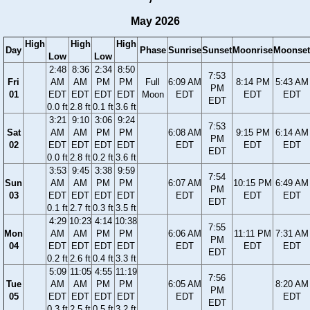
May 2026
High
High
High
Day
Phase
Sunrise
Sunset
Moonrise
Moonset
Low
Low
2:48
8:36
2:34
8:50
7:53
Fri
AM
AM
PM
PM
Full
6:09 AM
8:14 PM
5:43 AM
PM
01
EDT
EDT
EDT
EDT
Moon
EDT
EDT
EDT
EDT
0.0 ft
2.8 ft
0.1 ft
3.6 ft
3:21
9:10
3:06
9:24
7:53
Sat
AM
AM
PM
PM
6:08 AM
9:15 PM
6:14 AM
PM
02
EDT
EDT
EDT
EDT
EDT
EDT
EDT
EDT
0.0 ft
2.8 ft
0.2 ft
3.6 ft
3:53
9:45
3:38
9:59
7:54
Sun
AM
AM
PM
PM
6:07 AM
10:15 PM
6:49 AM
PM
03
EDT
EDT
EDT
EDT
EDT
EDT
EDT
EDT
0.1 ft
2.7 ft
0.3 ft
3.5 ft
4:29
10:23
4:14
10:38
7:55
Mon
AM
AM
PM
PM
6:06 AM
11:11 PM
7:31 AM
PM
04
EDT
EDT
EDT
EDT
EDT
EDT
EDT
EDT
0.2 ft
2.6 ft
0.4 ft
3.3 ft
5:09
11:05
4:55
11:19
7:56
Tue
AM
AM
PM
PM
6:05 AM
8:20 AM
PM
05
EDT
EDT
EDT
EDT
EDT
EDT
EDT
0.3 ft
2.5 ft
0.5 ft
3.2 ft