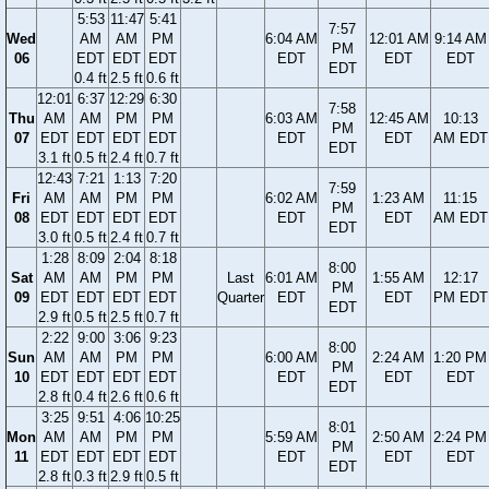
5:53
11:47
5:41
7:57
Wed
AM
AM
PM
6:04 AM
12:01 AM
9:14 AM
PM
06
EDT
EDT
EDT
EDT
EDT
EDT
EDT
0.4 ft
2.5 ft
0.6 ft
12:01
6:37
12:29
6:30
7:58
Thu
AM
AM
PM
PM
6:03 AM
12:45 AM
10:13
PM
07
EDT
EDT
EDT
EDT
EDT
EDT
AM EDT
EDT
3.1 ft
0.5 ft
2.4 ft
0.7 ft
12:43
7:21
1:13
7:20
7:59
Fri
AM
AM
PM
PM
6:02 AM
1:23 AM
11:15
PM
08
EDT
EDT
EDT
EDT
EDT
EDT
AM EDT
EDT
3.0 ft
0.5 ft
2.4 ft
0.7 ft
1:28
8:09
2:04
8:18
8:00
Sat
AM
AM
PM
PM
Last
6:01 AM
1:55 AM
12:17
PM
09
EDT
EDT
EDT
EDT
Quarter
EDT
EDT
PM EDT
EDT
2.9 ft
0.5 ft
2.5 ft
0.7 ft
2:22
9:00
3:06
9:23
8:00
Sun
AM
AM
PM
PM
6:00 AM
2:24 AM
1:20 PM
PM
10
EDT
EDT
EDT
EDT
EDT
EDT
EDT
EDT
2.8 ft
0.4 ft
2.6 ft
0.6 ft
3:25
9:51
4:06
10:25
8:01
Mon
AM
AM
PM
PM
5:59 AM
2:50 AM
2:24 PM
PM
11
EDT
EDT
EDT
EDT
EDT
EDT
EDT
EDT
2.8 ft
0.3 ft
2.9 ft
0.5 ft