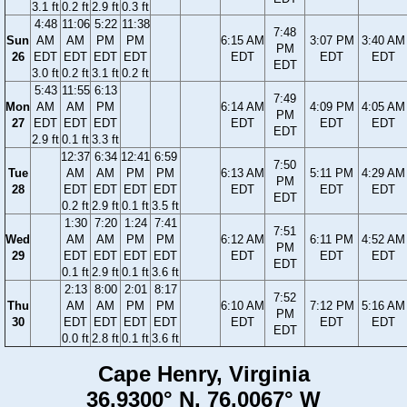
3.1 ft
0.2 ft
2.9 ft
0.3 ft
4:48
11:06
5:22
11:38
7:48
Sun
AM
AM
PM
PM
6:15 AM
3:07 PM
3:40 AM
PM
26
EDT
EDT
EDT
EDT
EDT
EDT
EDT
EDT
3.0 ft
0.2 ft
3.1 ft
0.2 ft
5:43
11:55
6:13
7:49
Mon
AM
AM
PM
6:14 AM
4:09 PM
4:05 AM
PM
27
EDT
EDT
EDT
EDT
EDT
EDT
EDT
2.9 ft
0.1 ft
3.3 ft
12:37
6:34
12:41
6:59
7:50
Tue
AM
AM
PM
PM
6:13 AM
5:11 PM
4:29 AM
PM
28
EDT
EDT
EDT
EDT
EDT
EDT
EDT
EDT
0.2 ft
2.9 ft
0.1 ft
3.5 ft
1:30
7:20
1:24
7:41
7:51
Wed
AM
AM
PM
PM
6:12 AM
6:11 PM
4:52 AM
PM
29
EDT
EDT
EDT
EDT
EDT
EDT
EDT
EDT
0.1 ft
2.9 ft
0.1 ft
3.6 ft
2:13
8:00
2:01
8:17
7:52
Thu
AM
AM
PM
PM
6:10 AM
7:12 PM
5:16 AM
PM
30
EDT
EDT
EDT
EDT
EDT
EDT
EDT
EDT
0.0 ft
2.8 ft
0.1 ft
3.6 ft
Cape Henry, Virginia
36.9300° N, 76.0067° W