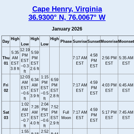
Cape Henry, Virginia
36.9300° N, 76.0067° W
January 2026
High
High
High
Day
Phase
Sunrise
Sunset
Moonrise
Moonset
Low
Low
12:19
5:35
5:59
PM
4:58
Thu
AM
PM
7:17 AM
2:56 PM
5:35 AM
EST
PM
01
EST
EST
EST
EST
EST
−0.3
EST
3.8 ft
2.6 ft
ft
12:03
1:15
6:34
6:59
AM
PM
4:59
Fri
AM
PM
7:17 AM
4:03 PM
6:45 AM
EST
EST
PM
02
EST
EST
EST
EST
EST
−0.6
−0.5
EST
3.9 ft
2.8 ft
ft
ft
1:02
2:04
7:28
7:52
AM
PM
4:59
Sat
AM
PM
Full
7:17 AM
5:17 PM
7:45 AM
EST
EST
PM
03
EST
EST
Moon
EST
EST
EST
−0.7
−0.6
EST
4.0 ft
2.9 ft
ft
ft
1:55
2:52