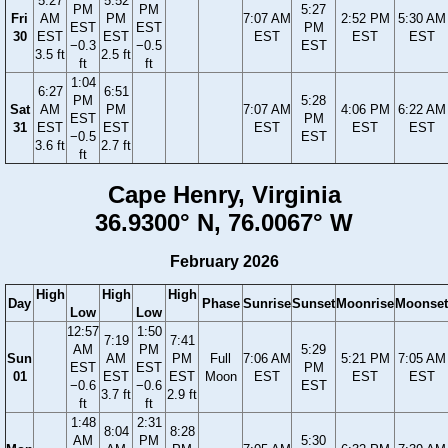
5:27
5:52
PM
PM
5:27
Fri
AM
PM
7:07 AM
2:52 PM
5:30 AM
EST
EST
PM
30
EST
EST
EST
EST
EST
−0.3
−0.5
EST
3.5 ft
2.5 ft
ft
ft
1:04
6:27
6:51
PM
5:28
Sat
AM
PM
7:07 AM
4:06 PM
6:22 AM
EST
PM
31
EST
EST
EST
EST
EST
−0.5
EST
3.6 ft
2.7 ft
ft
Cape Henry, Virginia
36.9300° N, 76.0067° W
February 2026
High
High
High
Day
Phase
Sunrise
Sunset
Moonrise
Moonset
Low
Low
12:57
1:50
7:19
7:41
AM
PM
5:29
Sun
AM
PM
Full
7:06 AM
5:21 PM
7:05 AM
EST
EST
PM
01
EST
EST
Moon
EST
EST
EST
−0.6
−0.6
EST
3.7 ft
2.9 ft
ft
ft
1:48
2:31
8:04
8:28
AM
PM
5:30