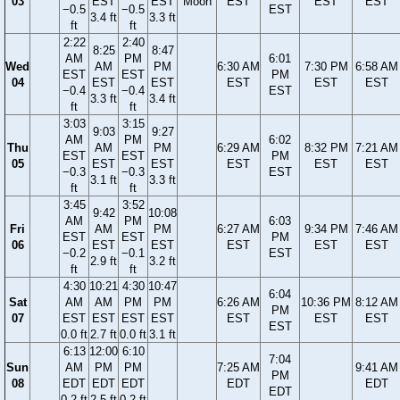
03
EST
EST
Moon
EST
EST
EST
−0.5
−0.5
EST
3.4 ft
3.3 ft
ft
ft
2:22
2:40
8:25
8:47
AM
PM
6:01
Wed
AM
PM
6:30 AM
7:30 PM
6:58 AM
EST
EST
PM
04
EST
EST
EST
EST
EST
−0.4
−0.4
EST
3.3 ft
3.4 ft
ft
ft
3:03
3:15
9:03
9:27
AM
PM
6:02
Thu
AM
PM
6:29 AM
8:32 PM
7:21 AM
EST
EST
PM
05
EST
EST
EST
EST
EST
−0.3
−0.3
EST
3.1 ft
3.3 ft
ft
ft
3:45
3:52
9:42
10:08
AM
PM
6:03
Fri
AM
PM
6:27 AM
9:34 PM
7:46 AM
EST
EST
PM
06
EST
EST
EST
EST
EST
−0.2
−0.1
EST
2.9 ft
3.2 ft
ft
ft
4:30
10:21
4:30
10:47
6:04
Sat
AM
AM
PM
PM
6:26 AM
10:36 PM
8:12 AM
PM
07
EST
EST
EST
EST
EST
EST
EST
EST
0.0 ft
2.7 ft
0.0 ft
3.1 ft
6:13
12:00
6:10
7:04
Sun
AM
PM
PM
7:25 AM
9:41 AM
PM
08
EDT
EDT
EDT
EDT
EDT
EDT
0.2 ft
2.5 ft
0.2 ft