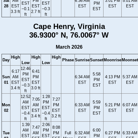
Sat
AM
PM
6:36 AM
3:01 PM
5:01 AM
EST
EST
PM
28
EST
EST
EST
EST
EST
−0.1
−0.3
EST
3.3 ft
2.7 ft
ft
ft
Cape Henry, Virginia
36.9300° N, 76.0067° W
March 2026
High
High
High
Day
Phase
Sunrise
Sunset
Moonrise
Moonset
Low
Low
12:46
6:17
6:41
PM
5:58
Sun
AM
PM
6:34 AM
4:13 PM
5:37 AM
EST
PM
01
EST
EST
EST
EST
EST
−0.3
EST
3.4 ft
3.0 ft
ft
12:52
1:28
7:05
7:27
AM
PM
5:59
Mon
AM
PM
6:33 AM
5:21 PM
6:07 AM
EST
EST
PM
02
EST
EST
EST
EST
EST
−0.4
−0.4
EST
3.4 ft
3.2 ft
ft
ft
1:39
2:06
7:47
8:08
AM
PM
6:00
Tue
AM
PM
Full
6:32 AM
6:27 PM
6:33 AM
EST
EST
PM