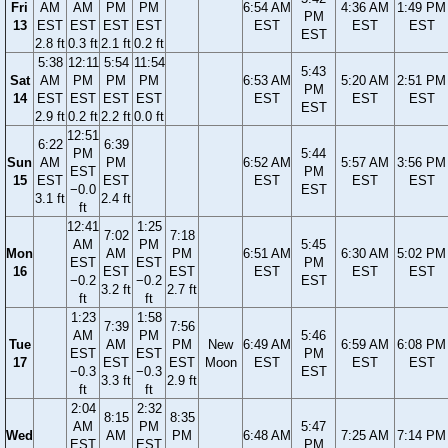
Fri
AM
AM
PM
PM
6:54 AM
4:36 AM
1:49 PM
PM
13
EST
EST
EST
EST
EST
EST
EST
EST
2.8 ft
0.3 ft
2.1 ft
0.2 ft
5:38
12:11
5:54
11:54
5:43
Sat
AM
PM
PM
PM
6:53 AM
5:20 AM
2:51 PM
PM
14
EST
EST
EST
EST
EST
EST
EST
EST
2.9 ft
0.2 ft
2.2 ft
0.0 ft
12:51
6:22
6:39
PM
5:44
Sun
AM
PM
6:52 AM
5:57 AM
3:56 PM
EST
PM
15
EST
EST
EST
EST
EST
−0.0
EST
3.1 ft
2.4 ft
ft
12:41
1:25
7:02
7:18
AM
PM
5:45
Mon
AM
PM
6:51 AM
6:30 AM
5:02 PM
EST
EST
PM
16
EST
EST
EST
EST
EST
−0.2
−0.2
EST
3.2 ft
2.7 ft
ft
ft
1:23
1:58
7:39
7:56
AM
PM
5:46
Tue
AM
PM
New
6:49 AM
6:59 AM
6:08 PM
EST
EST
PM
17
EST
EST
Moon
EST
EST
EST
−0.3
−0.3
EST
3.3 ft
2.9 ft
ft
ft
2:04
2:32
8:15
8:35
AM
PM
5:47
Wed
AM
PM
6:48 AM
7:25 AM
7:14 PM
EST
EST
PM