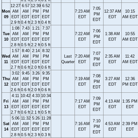
12:27
6:57
12:39
6:52
7:05
Mon
AM
AM
PM
PM
7:23 AM
12:37 AM
10:15
PM
09
EDT
EDT
EDT
EDT
EDT
EDT
AM EDT
EDT
2.9 ft
0.4 ft
2.3 ft
0.4 ft
1:08
7:43
1:21
7:37
7:06
Tue
AM
AM
PM
PM
7:22 AM
1:38 AM
10:55
PM
10
EDT
EDT
EDT
EDT
EDT
EDT
AM EDT
EDT
2.8 ft
0.5 ft
2.2 ft
0.5 ft
1:57
8:40
2:14
8:32
7:07
Wed
AM
AM
PM
PM
Last
7:20 AM
2:35 AM
11:42
PM
11
EDT
EDT
EDT
EDT
Quarter
EDT
EDT
AM EDT
EDT
2.7 ft
0.6 ft
2.0 ft
0.6 ft
3:02
9:45
3:26
9:35
7:08
Thu
AM
AM
PM
PM
7:19 AM
3:27 AM
12:36
PM
12
EDT
EDT
EDT
EDT
EDT
EDT
PM EDT
EDT
2.6 ft
0.6 ft
2.0 ft
0.6 ft
4:11
10:42
4:33
10:34
7:09
Fri
AM
AM
PM
PM
7:17 AM
4:13 AM
1:35 PM
PM
13
EDT
EDT
EDT
EDT
EDT
EDT
EDT
EDT
2.7 ft
0.6 ft
2.1 ft
0.5 ft
5:06
11:32
5:26
11:28
7:10
Sat
AM
AM
PM
PM
7:16 AM
4:53 AM
2:39 PM
PM
14
EDT
EDT
EDT
EDT
EDT
EDT
EDT
EDT
2.8 ft
0.5 ft
2.3 ft
0.3 ft