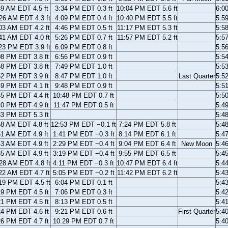
49 AM EDT 4.5 ft
3:34 PM EDT 0.3 ft
10:04 PM EDT 5.6 ft
6:0
26 AM EDT 4.3 ft
4:09 PM EDT 0.4 ft
10:40 PM EDT 5.5 ft
5:5
03 AM EDT 4.2 ft
4:46 PM EDT 0.5 ft
11:17 PM EDT 5.3 ft
5:5
41 AM EDT 4.0 ft
5:26 PM EDT 0.7 ft
11:57 PM EDT 5.2 ft
5:5
23 PM EDT 3.9 ft
6:09 PM EDT 0.8 ft
5:5
08 PM EDT 3.8 ft
6:56 PM EDT 0.9 ft
5:5
58 PM EDT 3.8 ft
7:49 PM EDT 1.0 ft
5:5
52 PM EDT 3.9 ft
8:47 PM EDT 1.0 ft
Last Quarter
5:5
49 PM EDT 4.1 ft
9:48 PM EDT 0.9 ft
5:5
45 PM EDT 4.4 ft
10:48 PM EDT 0.7 ft
5:5
40 PM EDT 4.9 ft
11:47 PM EDT 0.5 ft
5:4
33 PM EDT 5.3 ft
5:4
58 AM EDT 4.8 ft
12:53 PM EDT −0.1 ft
7:24 PM EDT 5.8 ft
5:4
51 AM EDT 4.9 ft
1:41 PM EDT −0.3 ft
8:14 PM EDT 6.1 ft
5:4
43 AM EDT 4.9 ft
2:29 PM EDT −0.4 ft
9:04 PM EDT 6.4 ft
New Moon
5:4
35 AM EDT 4.9 ft
3:19 PM EDT −0.4 ft
9:55 PM EDT 6.5 ft
5:4
28 AM EDT 4.8 ft
4:11 PM EDT −0.3 ft
10:47 PM EDT 6.4 ft
5:4
22 AM EDT 4.7 ft
5:05 PM EDT −0.2 ft
11:42 PM EDT 6.2 ft
5:4
19 PM EDT 4.5 ft
6:04 PM EDT 0.1 ft
5:4
19 PM EDT 4.5 ft
7:06 PM EDT 0.3 ft
5:4
21 PM EDT 4.5 ft
8:13 PM EDT 0.5 ft
5:4
24 PM EDT 4.6 ft
9:21 PM EDT 0.6 ft
First Quarter
5:4
26 PM EDT 4.7 ft
10:29 PM EDT 0.7 ft
5:4