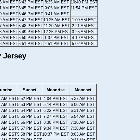
43 AM EST
5:43 PM EST
8:35 AM EST
10:40 PM EST
41 AM EST
5:45 PM EST
9:05 AM EST
11:54 PM EST
40 AM EST
5:46 PM EST
9:41 AM EST
39 AM EST
5:47 PM EST
10:25 AM EST
1:09 AM EST
37 AM EST
5:48 PM EST
11:20 AM EST
2:21 AM EST
36 AM EST
5:49 PM EST
12:25 PM EST
3:25 AM EST
35 AM EST
5:50 PM EST
1:37 PM EST
4:19 AM EST
33 AM EST
5:51 PM EST
2:51 PM EST
5:02 AM EST
 Jersey
unrise
Sunset
Moonrise
Moonset
2 AM EST
5:52 PM EST
4:04 PM EST
5:37 AM EST
0 AM EST
5:53 PM EST
5:14 PM EST
6:06 AM EST
9 AM EST
5:54 PM EST
6:22 PM EST
6:31 AM EST
7 AM EST
5:55 PM EST
7:27 PM EST
6:54 AM EST
6 AM EST
5:56 PM EST
8:30 PM EST
7:16 AM EST
4 AM EST
5:57 PM EST
9:34 PM EST
7:38 AM EST
3 AM EST
5:58 PM EST
10:37 PM EST
8:03 AM EST