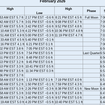
February 2026
High
High
Phase
Low
53 AM EST 5.7 ft
2:17 PM EST −0.6 ft
8:21 PM EST 4.5 ft
Full Moon
7:
42 AM EST 5.7 ft
3:01 PM EST −0.6 ft
9:08 PM EST 4.7 ft
7:
27 AM EST 5.5 ft
3:42 PM EST −0.6 ft
9:52 PM EST 4.8 ft
7:
:10 AM EST 5.3 ft
4:22 PM EST −0.5 ft
10:36 PM EST 4.8 ft
7:
:51 AM EST 4.9 ft
5:00 PM EST −0.3 ft
11:19 PM EST 4.7 ft
7:
:33 AM EST 4.5 ft
5:40 PM EST −0.1 ft
7:
:16 PM EST 4.1 ft
6:21 PM EST 0.1 ft
7:
02 PM EST 3.8 ft
7:05 PM EST 0.3 ft
6:
53 PM EST 3.5 ft
7:54 PM EST 0.5 ft
Last Quarter
6:
51 PM EST 3.3 ft
8:48 PM EST 0.6 ft
6:
53 PM EST 3.2 ft
9:45 PM EST 0.6 ft
6:
53 PM EST 3.3 ft
10:41 PM EST 0.5 ft
6:
48 PM EST 3.5 ft
11:34 PM EST 0.3 ft
6:
36 PM EST 3.7 ft
6:
58 AM EST 5.0 ft
1:13 PM EST 0.1 ft
7:19 PM EST 4.0 ft
6:
40 AM EST 5.2 ft
1:50 PM EST −0.1 ft
7:59 PM EST 4.3 ft
6:
19 AM EST 5.3 ft
2:26 PM EST −0.3 ft
8:38 PM EST 4.5 ft
New Moon
6:
58 AM EST 5.3 ft
3:02 PM EST −0.4 ft
9:17 PM EST 4.8 ft
6:
38 AM EST 5.2 ft
3:40 PM EST −0.5 ft
9:57 PM EST 5.0 ft
6:
:19 AM EST 5.0 ft
4:20 PM EST −0.5 ft
10:40 PM EST 5.1 ft
6: