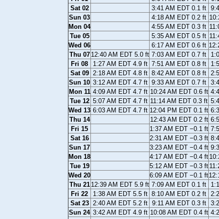
Sat 02
3:41 AM EDT 0.1 ft
9:
Sun 03
4:18 AM EDT 0.2 ft
10:
Mon 04
4:55 AM EDT 0.3 ft
11:
Tue 05
5:35 AM EDT 0.5 ft
11:
Wed 06
6:17 AM EDT 0.6 ft
12:
Thu 07
12:40 AM EDT 5.0 ft
7:03 AM EDT 0.7 ft
1:
Fri 08
1:27 AM EDT 4.9 ft
7:51 AM EDT 0.8 ft
1:
Sat 09
2:18 AM EDT 4.8 ft
8:42 AM EDT 0.8 ft
2:
Sun 10
3:12 AM EDT 4.7 ft
9:33 AM EDT 0.7 ft
3:
Mon 11
4:09 AM EDT 4.7 ft
10:24 AM EDT 0.6 ft
4:
Tue 12
5:07 AM EDT 4.7 ft
11:14 AM EDT 0.3 ft
5:
Wed 13
6:03 AM EDT 4.7 ft
12:04 PM EDT 0.1 ft
6:
Thu 14
12:43 AM EDT 0.2 ft
6:
Fri 15
1:37 AM EDT −0.1 ft
7:
Sat 16
2:31 AM EDT −0.3 ft
8:
Sun 17
3:23 AM EDT −0.4 ft
9:
Mon 18
4:17 AM EDT −0.4 ft
10:
Tue 19
5:12 AM EDT −0.3 ft
11:
Wed 20
6:09 AM EDT −0.1 ft
12:
Thu 21
12:39 AM EDT 5.9 ft
7:09 AM EDT 0.1 ft
1:
Fri 22
1:38 AM EDT 5.5 ft
8:10 AM EDT 0.2 ft
2:
Sat 23
2:40 AM EDT 5.2 ft
9:11 AM EDT 0.3 ft
3:
Sun 24
3:42 AM EDT 4.9 ft
10:08 AM EDT 0.4 ft
4: