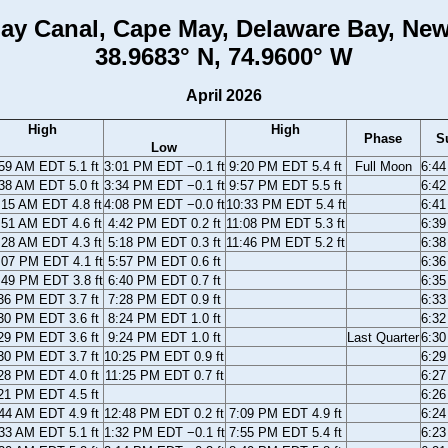
ay Canal, Cape May, Delaware Bay, New
38.9683° N, 74.9600° W
April 2026
High
High
Phase
S
Low
59 AM EDT 5.1 ft
3:01 PM EDT −0.1 ft
9:20 PM EDT 5.4 ft
Full Moon
6:4
38 AM EDT 5.0 ft
3:34 PM EDT −0.1 ft
9:57 PM EDT 5.5 ft
6:4
:15 AM EDT 4.8 ft
4:08 PM EDT −0.0 ft
10:33 PM EDT 5.4 ft
6:4
:51 AM EDT 4.6 ft
4:42 PM EDT 0.2 ft
11:08 PM EDT 5.3 ft
6:3
:28 AM EDT 4.3 ft
5:18 PM EDT 0.3 ft
11:46 PM EDT 5.2 ft
6:3
:07 PM EDT 4.1 ft
5:57 PM EDT 0.6 ft
6:3
:49 PM EDT 3.8 ft
6:40 PM EDT 0.7 ft
6:3
36 PM EDT 3.7 ft
7:28 PM EDT 0.9 ft
6:3
30 PM EDT 3.6 ft
8:24 PM EDT 1.0 ft
6:3
29 PM EDT 3.6 ft
9:24 PM EDT 1.0 ft
Last Quarter
6:3
30 PM EDT 3.7 ft
10:25 PM EDT 0.9 ft
6:2
28 PM EDT 4.0 ft
11:25 PM EDT 0.7 ft
6:2
21 PM EDT 4.5 ft
6:2
44 AM EDT 4.9 ft
12:48 PM EDT 0.2 ft
7:09 PM EDT 4.9 ft
6:2
33 AM EDT 5.1 ft
1:32 PM EDT −0.1 ft
7:55 PM EDT 5.4 ft
6:2