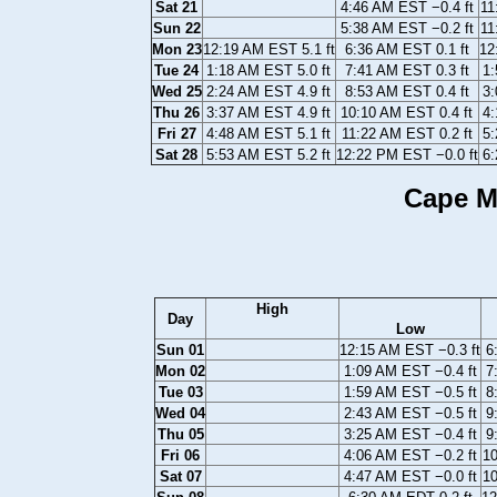
Sat 21
4:46 AM EST −0.4 ft
11
Sun 22
5:38 AM EST −0.2 ft
11
Mon 23
12:19 AM EST 5.1 ft
6:36 AM EST 0.1 ft
12
Tue 24
1:18 AM EST 5.0 ft
7:41 AM EST 0.3 ft
1:
Wed 25
2:24 AM EST 4.9 ft
8:53 AM EST 0.4 ft
3:
Thu 26
3:37 AM EST 4.9 ft
10:10 AM EST 0.4 ft
4:
Fri 27
4:48 AM EST 5.1 ft
11:22 AM EST 0.2 ft
5:
Sat 28
5:53 AM EST 5.2 ft
12:22 PM EST −0.0 ft
6:
Cape M
High
Day
Low
Sun 01
12:15 AM EST −0.3 ft
6
Mon 02
1:09 AM EST −0.4 ft
7
Tue 03
1:59 AM EST −0.5 ft
8
Wed 04
2:43 AM EST −0.5 ft
9
Thu 05
3:25 AM EST −0.4 ft
9
Fri 06
4:06 AM EST −0.2 ft
10
Sat 07
4:47 AM EST −0.0 ft
10