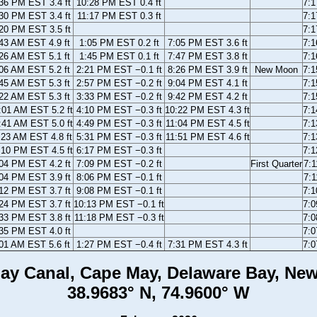
36 PM EST 3.4 ft
10:28 PM EST 0.4 ft
7:
30 PM EST 3.4 ft
11:17 PM EST 0.3 ft
7:
20 PM EST 3.5 ft
7:
43 AM EST 4.9 ft
1:05 PM EST 0.2 ft
7:05 PM EST 3.6 ft
7:
26 AM EST 5.1 ft
1:45 PM EST 0.1 ft
7:47 PM EST 3.8 ft
7:
06 AM EST 5.2 ft
2:21 PM EST −0.1 ft
8:26 PM EST 3.9 ft
New Moon
7:
45 AM EST 5.3 ft
2:57 PM EST −0.2 ft
9:04 PM EST 4.1 ft
7:
22 AM EST 5.3 ft
3:33 PM EST −0.2 ft
9:42 PM EST 4.2 ft
7:
:01 AM EST 5.2 ft
4:10 PM EST −0.3 ft
10:22 PM EST 4.3 ft
7:
:41 AM EST 5.0 ft
4:49 PM EST −0.3 ft
11:04 PM EST 4.5 ft
7:
:23 AM EST 4.8 ft
5:31 PM EST −0.3 ft
11:51 PM EST 4.6 ft
7:
:10 PM EST 4.5 ft
6:17 PM EST −0.3 ft
7:
04 PM EST 4.2 ft
7:09 PM EST −0.2 ft
First Quarter
7:
04 PM EST 3.9 ft
8:06 PM EST −0.1 ft
7:
12 PM EST 3.7 ft
9:08 PM EST −0.1 ft
7:
24 PM EST 3.7 ft
10:13 PM EST −0.1 ft
7:
33 PM EST 3.8 ft
11:18 PM EST −0.3 ft
7:
35 PM EST 4.0 ft
7:
01 AM EST 5.6 ft
1:27 PM EST −0.4 ft
7:31 PM EST 4.3 ft
7:
ay Canal, Cape May, Delaware Bay, New
38.9683° N, 74.9600° W