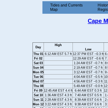
Tides and Currents
Histor
Map
Regis
Cape M
High
Day
Low
Thu 01
6:12 AM EST 5.7 ft
12:37 PM EST −0.3 ft
6:
Fri 02
12:29 AM EST −0.6 ft
7:
Sat 03
1:24 AM EST −0.7 ft
8:
Sun 04
2:19 AM EST −0.7 ft
8:
Mon 05
3:12 AM EST −0.7 ft
9:
Tue 06
4:04 AM EST −0.5 ft
10
Wed 07
4:56 AM EST −0.3 ft
11
Thu 08
5:49 AM EST −0.0 ft
12
Fri 09
12:45 AM EST 4.4 ft
6:44 AM EST 0.3 ft
12
Sat 10
1:36 AM EST 4.3 ft
7:40 AM EST 0.5 ft
1:
Sun 11
2:28 AM EST 4.3 ft
8:39 AM EST 0.6 ft
2:
Mon 12
3:22 AM EST 4.3 ft
9:38 AM EST 0.6 ft
3: