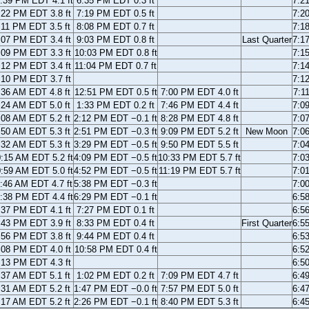
:39 PM EDT 4.1 ft
6:35 PM EDT 0.3 ft
7:2
:22 PM EDT 3.8 ft
7:19 PM EDT 0.5 ft
7:2
:11 PM EDT 3.5 ft
8:08 PM EDT 0.7 ft
7:1
:07 PM EDT 3.4 ft
9:03 PM EDT 0.8 ft
Last Quarter
7:1
:09 PM EDT 3.3 ft
10:03 PM EDT 0.8 ft
7:1
:12 PM EDT 3.4 ft
11:04 PM EDT 0.7 ft
7:1
:10 PM EDT 3.7 ft
7:1
:36 AM EDT 4.8 ft
12:51 PM EDT 0.5 ft
7:00 PM EDT 4.0 ft
7:1
:24 AM EDT 5.0 ft
1:33 PM EDT 0.2 ft
7:46 PM EDT 4.4 ft
7:0
:08 AM EDT 5.2 ft
2:12 PM EDT −0.1 ft
8:28 PM EDT 4.8 ft
7:0
:50 AM EDT 5.3 ft
2:51 PM EDT −0.3 ft
9:09 PM EDT 5.2 ft
New Moon
7:0
:32 AM EDT 5.3 ft
3:29 PM EDT −0.5 ft
9:50 PM EDT 5.5 ft
7:0
:15 AM EDT 5.2 ft
4:09 PM EDT −0.5 ft
10:33 PM EDT 5.7 ft
7:0
:59 AM EDT 5.0 ft
4:52 PM EDT −0.5 ft
11:19 PM EDT 5.7 ft
7:0
:46 AM EDT 4.7 ft
5:38 PM EDT −0.3 ft
7:0
:38 PM EDT 4.4 ft
6:29 PM EDT −0.1 ft
6:5
:37 PM EDT 4.1 ft
7:27 PM EDT 0.1 ft
6:5
:43 PM EDT 3.9 ft
8:33 PM EDT 0.4 ft
First Quarter
6:5
:56 PM EDT 3.8 ft
9:44 PM EDT 0.4 ft
6:5
:08 PM EDT 4.0 ft
10:58 PM EDT 0.4 ft
6:5
:13 PM EDT 4.3 ft
6:5
:37 AM EDT 5.1 ft
1:02 PM EDT 0.2 ft
7:09 PM EDT 4.7 ft
6:4
:31 AM EDT 5.2 ft
1:47 PM EDT −0.0 ft
7:57 PM EDT 5.0 ft
6:4
:17 AM EDT 5.2 ft
2:26 PM EDT −0.1 ft
8:40 PM EDT 5.3 ft
6:4