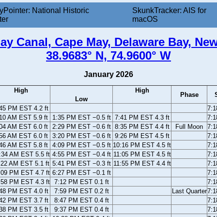
yPointer: National Historic
SkunkTracker: AIS for
ter
macOS
ay Canal, Cape May, Delaware Bay, New
38.9683° N, 74.9600° W
January 2026
High
High
Phase
Low
45 PM EST 4.2 ft
7:
10 AM EST 5.9 ft
1:35 PM EST −0.5 ft
7:41 PM EST 4.3 ft
7:
04 AM EST 6.0 ft
2:29 PM EST −0.6 ft
8:35 PM EST 4.4 ft
Full Moon
7:
56 AM EST 6.0 ft
3:20 PM EST −0.6 ft
9:26 PM EST 4.5 ft
7:
46 AM EST 5.8 ft
4:09 PM EST −0.5 ft
10:16 PM EST 4.5 ft
7:
:34 AM EST 5.5 ft
4:55 PM EST −0.4 ft
11:05 PM EST 4.5 ft
7:
:22 AM EST 5.1 ft
5:41 PM EST −0.3 ft
11:55 PM EST 4.4 ft
7:
:09 PM EST 4.7 ft
6:27 PM EST −0.1 ft
7:
:58 PM EST 4.3 ft
7:12 PM EST 0.1 ft
7:
48 PM EST 4.0 ft
7:59 PM EST 0.2 ft
Last Quarter
7:
42 PM EST 3.7 ft
8:47 PM EST 0.4 ft
7:
38 PM EST 3.5 ft
9:37 PM EST 0.4 ft
7: