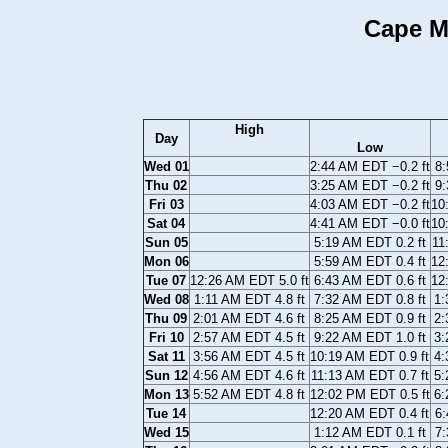
Cape M
High
Day
Low
Wed 01
2:44 AM EDT −0.2 ft
8:
Thu 02
3:25 AM EDT −0.2 ft
9:
Fri 03
4:03 AM EDT −0.2 ft
10
Sat 04
4:41 AM EDT −0.0 ft
10
Sun 05
5:19 AM EDT 0.2 ft
11
Mon 06
5:59 AM EDT 0.4 ft
12
Tue 07
12:26 AM EDT 5.0 ft
6:43 AM EDT 0.6 ft
12
Wed 08
1:11 AM EDT 4.8 ft
7:32 AM EDT 0.8 ft
1:
Thu 09
2:01 AM EDT 4.6 ft
8:25 AM EDT 0.9 ft
2:
Fri 10
2:57 AM EDT 4.5 ft
9:22 AM EDT 1.0 ft
3:
Sat 11
3:56 AM EDT 4.5 ft
10:19 AM EDT 0.9 ft
4:
Sun 12
4:56 AM EDT 4.6 ft
11:13 AM EDT 0.7 ft
5:
Mon 13
5:52 AM EDT 4.8 ft
12:02 PM EDT 0.5 ft
6:
Tue 14
12:20 AM EDT 0.4 ft
6:
Wed 15
1:12 AM EDT 0.1 ft
7: