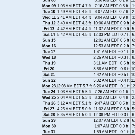
Sun 08
6:30 AM EDT 0.2 ft
12
Mon 09
1:03 AM EDT 4.7 ft
7:16 AM EDT 0.5 ft
1
Tue 10
1:49 AM EDT 4.5 ft
8:07 AM EDT 0.7 ft
2
Wed 11
2:41 AM EDT 4.4 ft
9:04 AM EDT 0.9 ft
3
Thu 12
3:40 AM EDT 4.3 ft
10:06 AM EDT 0.9 ft
4
Fri 13
4:42 AM EDT 4.4 ft
11:07 AM EDT 0.9 ft
5
Sat 14
5:42 AM EDT 4.5 ft
12:03 PM EDT 0.7 ft
6
Sun 15
12:01 AM EDT 0.5 ft
6
Mon 16
12:53 AM EDT 0.2 ft
7
Tue 17
1:41 AM EDT −0.1 ft
8
Wed 18
2:26 AM EDT −0.3 ft
8
Thu 19
3:11 AM EDT −0.5 ft
9
Fri 20
3:56 AM EDT −0.6 ft
10
Sat 21
4:42 AM EDT −0.5 ft
10
Sun 22
5:32 AM EDT −0.4 ft
11
Mon 23
12:08 AM EDT 5.7 ft
6:26 AM EDT −0.1 ft
12
Tue 24
1:03 AM EDT 5.5 ft
7:26 AM EDT 0.1 ft
1
Wed 25
2:04 AM EDT 5.3 ft
8:33 AM EDT 0.4 ft
2
Thu 26
3:12 AM EDT 5.1 ft
9:47 AM EDT 0.5 ft
3
Fri 27
4:25 AM EDT 5.0 ft
11:02 AM EDT 0.5 ft
5
Sat 28
5:35 AM EDT 5.0 ft
12:08 PM EDT 0.3 ft
6
Sun 29
12:07 AM EDT 0.2 ft
6
Mon 30
1:07 AM EDT 0.0 ft
7
Tue 31
1:59 AM EDT −0.1 ft
8