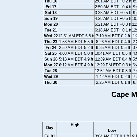
Thu 16
2:01 AM EDT −0.2 ft
8:
Fri 17
2:50 AM EDT −0.4 ft
9:
Sat 18
3:38 AM EDT −0.5 ft
9:
Sun 19
4:28 AM EDT −0.5 ft
10
Mon 20
5:21 AM EDT −0.3 ft
11
Tue 21
6:18 AM EDT −0.1 ft
12
Wed 22
12:51 AM EDT 5.8 ft
7:19 AM EDT 0.2 ft
1:
Thu 23
1:53 AM EDT 5.5 ft
8:26 AM EDT 0.4 ft
2:
Fri 24
2:59 AM EDT 5.2 ft
9:35 AM EDT 0.5 ft
3:
Sat 25
4:08 AM EDT 5.0 ft
10:41 AM EDT 0.5 ft
4:
Sun 26
5:13 AM EDT 4.9 ft
11:39 AM EDT 0.4 ft
5:
Mon 27
6:12 AM EDT 4.9 ft
12:29 PM EDT 0.3 ft
6:
Tue 28
12:52 AM EDT 0.3 ft
7:
Wed 29
1:42 AM EDT 0.2 ft
7:
Thu 30
2:25 AM EDT 0.1 ft
8:
Cape M
High
Day
Low
Fri 01
3:04 AM EDT 0.1 ft
9: