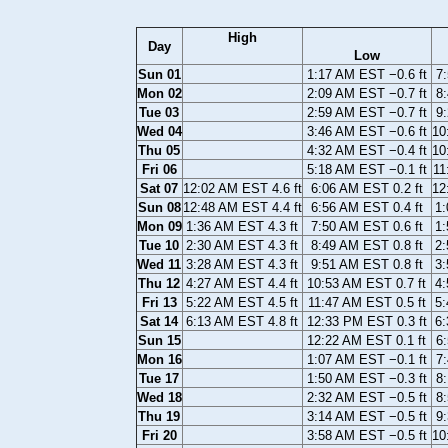
High
Day
Low
Sun 01
1:17 AM EST −0.6 ft
7:
Mon 02
2:09 AM EST −0.7 ft
8:
Tue 03
2:59 AM EST −0.7 ft
9:
Wed 04
3:46 AM EST −0.6 ft
10
Thu 05
4:32 AM EST −0.4 ft
10
Fri 06
5:18 AM EST −0.1 ft
11
Sat 07
12:02 AM EST 4.6 ft
6:06 AM EST 0.2 ft
12
Sun 08
12:48 AM EST 4.4 ft
6:56 AM EST 0.4 ft
1:
Mon 09
1:36 AM EST 4.3 ft
7:50 AM EST 0.6 ft
1:
Tue 10
2:30 AM EST 4.3 ft
8:49 AM EST 0.8 ft
2:
Wed 11
3:28 AM EST 4.3 ft
9:51 AM EST 0.8 ft
3:
Thu 12
4:27 AM EST 4.4 ft
10:53 AM EST 0.7 ft
4:
Fri 13
5:22 AM EST 4.5 ft
11:47 AM EST 0.5 ft
5:
Sat 14
6:13 AM EST 4.8 ft
12:33 PM EST 0.3 ft
6:
Sun 15
12:22 AM EST 0.1 ft
6:
Mon 16
1:07 AM EST −0.1 ft
7:
Tue 17
1:50 AM EST −0.3 ft
8:
Wed 18
2:32 AM EST −0.5 ft
8:
Thu 19
3:14 AM EST −0.5 ft
9:
Fri 20
3:58 AM EST −0.5 ft
10