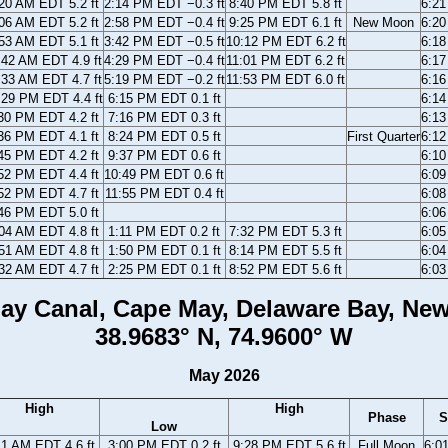
20 AM EDT 5.2 ft
2:14 PM EDT −0.3 ft
8:40 PM EDT 5.8 ft
6:2
06 AM EDT 5.2 ft
2:58 PM EDT −0.4 ft
9:25 PM EDT 6.1 ft
New Moon
6:2
53 AM EDT 5.1 ft
3:42 PM EDT −0.5 ft
10:12 PM EDT 6.2 ft
6:1
:42 AM EDT 4.9 ft
4:29 PM EDT −0.4 ft
11:01 PM EDT 6.2 ft
6:1
:33 AM EDT 4.7 ft
5:19 PM EDT −0.2 ft
11:53 PM EDT 6.0 ft
6:1
:29 PM EDT 4.4 ft
6:15 PM EDT 0.1 ft
6:1
30 PM EDT 4.2 ft
7:16 PM EDT 0.3 ft
6:1
36 PM EDT 4.1 ft
8:24 PM EDT 0.5 ft
First Quarter
6:1
45 PM EDT 4.2 ft
9:37 PM EDT 0.6 ft
6:1
52 PM EDT 4.4 ft
10:49 PM EDT 0.6 ft
6:0
52 PM EDT 4.7 ft
11:55 PM EDT 0.4 ft
6:0
46 PM EDT 5.0 ft
6:0
04 AM EDT 4.8 ft
1:11 PM EDT 0.2 ft
7:32 PM EDT 5.3 ft
6:0
51 AM EDT 4.8 ft
1:50 PM EDT 0.1 ft
8:14 PM EDT 5.5 ft
6:0
32 AM EDT 4.7 ft
2:25 PM EDT 0.1 ft
8:52 PM EDT 5.6 ft
6:0
ay Canal, Cape May, Delaware Bay, New
38.9683° N, 74.9600° W
May 2026
High
High
Phase
S
Low
11 AM EDT 4.6 ft
3:00 PM EDT 0.2 ft
9:28 PM EDT 5.6 ft
Full Moon
6:0