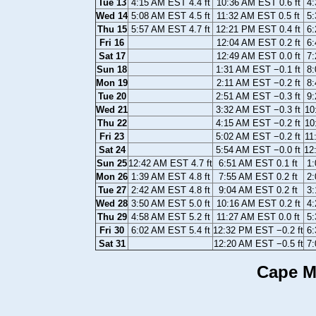
Tue 13
4:15 AM EST 4.4 ft
10:36 AM EST 0.6 ft
4:
Wed 14
5:08 AM EST 4.5 ft
11:32 AM EST 0.5 ft
5:
Thu 15
5:57 AM EST 4.7 ft
12:21 PM EST 0.4 ft
6:
Fri 16
12:04 AM EST 0.2 ft
6:
Sat 17
12:49 AM EST 0.0 ft
7:
Sun 18
1:31 AM EST −0.1 ft
8:
Mon 19
2:11 AM EST −0.2 ft
8:
Tue 20
2:51 AM EST −0.3 ft
9:
Wed 21
3:32 AM EST −0.3 ft
10
Thu 22
4:15 AM EST −0.2 ft
10
Fri 23
5:02 AM EST −0.2 ft
11
Sat 24
5:54 AM EST −0.0 ft
12
Sun 25
12:42 AM EST 4.7 ft
6:51 AM EST 0.1 ft
1:
Mon 26
1:39 AM EST 4.8 ft
7:55 AM EST 0.2 ft
2:
Tue 27
2:42 AM EST 4.8 ft
9:04 AM EST 0.2 ft
3:
Wed 28
3:50 AM EST 5.0 ft
10:16 AM EST 0.2 ft
4:
Thu 29
4:58 AM EST 5.2 ft
11:27 AM EST 0.0 ft
5:
Fri 30
6:02 AM EST 5.4 ft
12:32 PM EST −0.2 ft
6:
Sat 31
12:20 AM EST −0.5 ft
7:
Cape M