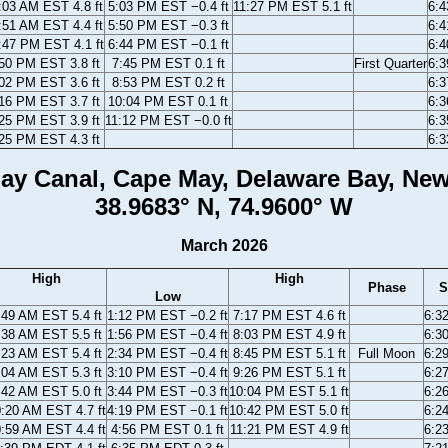
:03 AM EST 4.8 ft
5:03 PM EST −0.4 ft
11:27 PM EST 5.1 ft
6:
:51 AM EST 4.4 ft
5:50 PM EST −0.3 ft
6:
:47 PM EST 4.1 ft
6:44 PM EST −0.1 ft
6:
50 PM EST 3.8 ft
7:45 PM EST 0.1 ft
First Quarter
6:
02 PM EST 3.6 ft
8:53 PM EST 0.2 ft
6:
16 PM EST 3.7 ft
10:04 PM EST 0.1 ft
6:
25 PM EST 3.9 ft
11:12 PM EST −0.0 ft
6:
25 PM EST 4.3 ft
6:
ay Canal, Cape May, Delaware Bay, New
38.9683° N, 74.9600° W
March 2026
High
High
Phase
S
Low
:49 AM EST 5.4 ft
1:12 PM EST −0.2 ft
7:17 PM EST 4.6 ft
6:3
:38 AM EST 5.5 ft
1:56 PM EST −0.4 ft
8:03 PM EST 4.9 ft
6:3
:23 AM EST 5.4 ft
2:34 PM EST −0.4 ft
8:45 PM EST 5.1 ft
Full Moon
6:2
:04 AM EST 5.3 ft
3:10 PM EST −0.4 ft
9:26 PM EST 5.1 ft
6:2
:42 AM EST 5.0 ft
3:44 PM EST −0.3 ft
10:04 PM EST 5.1 ft
6:2
:20 AM EST 4.7 ft
4:19 PM EST −0.1 ft
10:42 PM EST 5.0 ft
6:2
:59 AM EST 4.4 ft
4:56 PM EST 0.1 ft
11:21 PM EST 4.9 ft
6:2