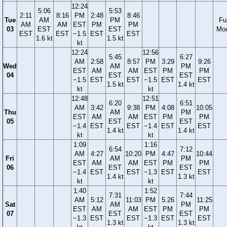
12:24
5:06
5:53
2:11
8:16
PM
2:48
8:46
Tue
AM
PM
Ful
AM
AM
EST
PM
PM
03
EST
EST
Mo
EST
EST
−1.5
EST
EST
1.6 kt
1.5 kt
kt
12:24
12:56
5:45
6:27
AM
2:58
8:57
PM
3:29
9:26
Wed
AM
PM
EST
AM
AM
EST
PM
PM
04
EST
EST
−1.5
EST
EST
−1.5
EST
EST
1.5 kt
1.4 kt
kt
kt
12:48
12:51
6:20
6:51
AM
3:42
9:38
PM
4:08
10:05
Thu
AM
PM
EST
AM
AM
EST
PM
PM
05
EST
EST
−1.4
EST
EST
−1.4
EST
EST
1.4 kt
1.4 kt
kt
kt
1:09
1:16
6:54
7:12
AM
4:27
10:20
PM
4:47
10:44
Fri
AM
PM
EST
AM
AM
EST
PM
PM
06
EST
EST
−1.4
EST
EST
−1.3
EST
EST
1.4 kt
1.3 kt
kt
kt
1:40
1:52
7:31
7:44
AM
5:12
11:03
PM
5:26
11:25
Sat
AM
PM
EST
AM
AM
EST
PM
PM
07
EST
EST
−1.3
EST
EST
−1.3
EST
EST
1.3 kt
1.3 kt