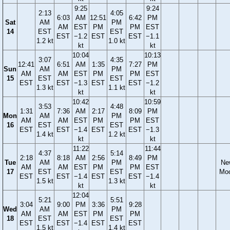
9:25
9:24
2:13
4:05
6:03
AM
12:51
6:42
PM
Sat
AM
PM
AM
EST
PM
PM
EST
14
EST
EST
EST
−1.2
EST
EST
−1.1
1.2 kt
1.0 kt
kt
kt
10:04
10:13
3:07
4:35
12:41
6:51
AM
1:35
7:27
PM
Sun
AM
PM
AM
AM
EST
PM
PM
EST
15
EST
EST
EST
EST
−1.3
EST
EST
−1.2
1.3 kt
1.1 kt
kt
kt
10:42
10:59
3:53
4:48
1:31
7:36
AM
2:17
8:09
PM
Mon
AM
PM
AM
AM
EST
PM
PM
EST
16
EST
EST
EST
EST
−1.4
EST
EST
−1.3
1.4 kt
1.2 kt
kt
kt
11:22
11:44
4:37
5:14
2:18
8:18
AM
2:56
8:49
PM
Tue
AM
PM
Ne
AM
AM
EST
PM
PM
EST
17
EST
EST
Mo
EST
EST
−1.4
EST
EST
−1.4
1.5 kt
1.3 kt
kt
kt
12:04
5:21
5:51
3:04
9:00
PM
3:36
9:28
Wed
AM
PM
AM
AM
EST
PM
PM
18
EST
EST
EST
EST
−1.4
EST
EST
1.5 kt
1.4 kt