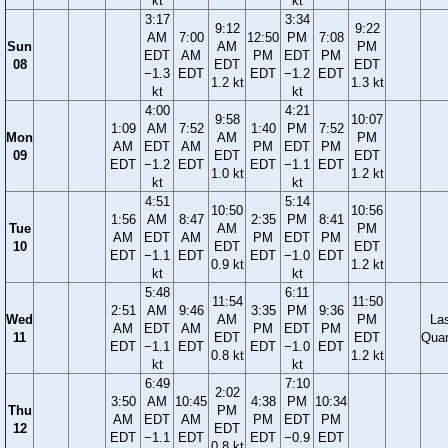
kt
kt
3:17
3:34
9:12
9:22
AM
7:00
12:50
PM
7:08
Sun
AM
PM
EDT
AM
PM
EDT
PM
08
EDT
EDT
−1.3
EDT
EDT
−1.2
EDT
1.2 kt
1.3 kt
kt
kt
4:00
4:21
9:58
10:07
1:09
AM
7:52
1:40
PM
7:52
Mon
AM
PM
AM
EDT
AM
PM
EDT
PM
09
EDT
EDT
EDT
−1.2
EDT
EDT
−1.1
EDT
1.0 kt
1.2 kt
kt
kt
4:51
5:14
10:50
10:56
1:56
AM
8:47
2:35
PM
8:41
Tue
AM
PM
AM
EDT
AM
PM
EDT
PM
10
EDT
EDT
EDT
−1.1
EDT
EDT
−1.0
EDT
0.9 kt
1.2 kt
kt
kt
5:48
6:11
11:54
11:50
2:51
AM
9:46
3:35
PM
9:36
Wed
AM
PM
La
AM
EDT
AM
PM
EDT
PM
11
EDT
EDT
Quar
EDT
−1.1
EDT
EDT
−1.0
EDT
0.8 kt
1.2 kt
kt
kt
6:49
7:10
2:02
3:50
AM
10:45
4:38
PM
10:34
Thu
PM
AM
EDT
AM
PM
EDT
PM
12
EDT
EDT
−1.1
EDT
EDT
−0.9
EDT
0.8 kt