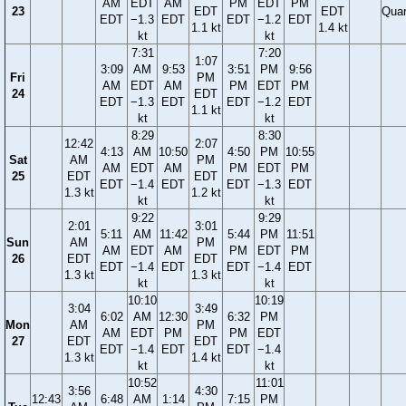
AM
EDT
AM
PM
EDT
PM
23
EDT
EDT
Quar
EDT
−1.3
EDT
EDT
−1.2
EDT
1.1 kt
1.4 kt
kt
kt
7:31
7:20
1:07
3:09
AM
9:53
3:51
PM
9:56
Fri
PM
AM
EDT
AM
PM
EDT
PM
24
EDT
EDT
−1.3
EDT
EDT
−1.2
EDT
1.1 kt
kt
kt
8:29
8:30
12:42
2:07
4:13
AM
10:50
4:50
PM
10:55
Sat
AM
PM
AM
EDT
AM
PM
EDT
PM
25
EDT
EDT
EDT
−1.4
EDT
EDT
−1.3
EDT
1.3 kt
1.2 kt
kt
kt
9:22
9:29
2:01
3:01
5:11
AM
11:42
5:44
PM
11:51
Sun
AM
PM
AM
EDT
AM
PM
EDT
PM
26
EDT
EDT
EDT
−1.4
EDT
EDT
−1.4
EDT
1.3 kt
1.3 kt
kt
kt
10:10
10:19
3:04
3:49
6:02
AM
12:30
6:32
PM
Mon
AM
PM
AM
EDT
PM
PM
EDT
27
EDT
EDT
EDT
−1.4
EDT
EDT
−1.4
1.3 kt
1.4 kt
kt
kt
10:52
11:01
3:56
4:30
12:43
6:48
AM
1:14
7:15
PM