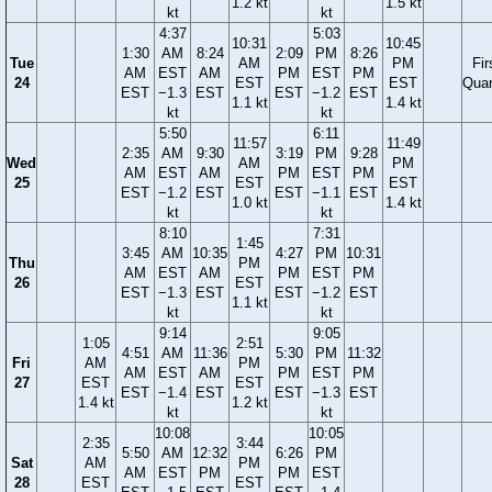
1.2 kt
1.5 kt
kt
kt
4:37
5:03
10:31
10:45
1:30
AM
8:24
2:09
PM
8:26
Tue
AM
PM
Fir
AM
EST
AM
PM
EST
PM
24
EST
EST
Quar
EST
−1.3
EST
EST
−1.2
EST
1.1 kt
1.4 kt
kt
kt
5:50
6:11
11:57
11:49
2:35
AM
9:30
3:19
PM
9:28
Wed
AM
PM
AM
EST
AM
PM
EST
PM
25
EST
EST
EST
−1.2
EST
EST
−1.1
EST
1.0 kt
1.4 kt
kt
kt
8:10
7:31
1:45
3:45
AM
10:35
4:27
PM
10:31
Thu
PM
AM
EST
AM
PM
EST
PM
26
EST
EST
−1.3
EST
EST
−1.2
EST
1.1 kt
kt
kt
9:14
9:05
1:05
2:51
4:51
AM
11:36
5:30
PM
11:32
Fri
AM
PM
AM
EST
AM
PM
EST
PM
27
EST
EST
EST
−1.4
EST
EST
−1.3
EST
1.4 kt
1.2 kt
kt
kt
10:08
10:05
2:35
3:44
5:50
AM
12:32
6:26
PM
Sat
AM
PM
AM
EST
PM
PM
EST
28
EST
EST