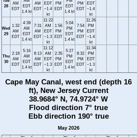
Tue
AM
PM
AM
AM
EDT
PM
PM
EDT
28
EDT
EDT
EDT
EDT
−1.4
EDT
EDT
−1.4
1.4 kt
1.4 kt
kt
kt
11:22
11:26
4:39
5:04
1:32
7:31
AM
1:56
7:54
PM
Wed
AM
PM
AM
AM
EDT
PM
PM
EDT
29
EDT
EDT
EDT
EDT
−1.3
EDT
EDT
−1.4
1.4 kt
1.4 kt
kt
kt
11:12
11:34
5:16
5:27
2:18
8:13
AM
2:35
8:32
PM
Thu
AM
PM
AM
AM
EDT
PM
PM
EDT
30
EDT
EDT
EDT
EDT
−1.3
EDT
EDT
−1.3
1.4 kt
1.4 kt
kt
kt
Cape May Canal, west end (depth 16
ft), New Jersey Current
38.9684° N, 74.9724° W
Flood direction 7° true
Ebb direction 190° true
May 2026