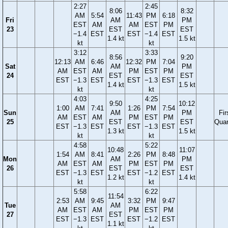
2:27
2:45
8:06
8:32
AM
5:54
11:43
PM
6:18
Fri
AM
PM
EST
AM
AM
EST
PM
23
EST
EST
−1.4
EST
EST
−1.4
EST
1.4 kt
1.5 kt
kt
kt
3:12
3:33
8:56
9:20
12:13
AM
6:46
12:32
PM
7:04
Sat
AM
PM
AM
EST
AM
PM
EST
PM
24
EST
EST
EST
−1.3
EST
EST
−1.3
EST
1.4 kt
1.5 kt
kt
kt
4:03
4:25
9:50
10:12
1:00
AM
7:41
1:26
PM
7:54
Sun
AM
PM
Fir
AM
EST
AM
PM
EST
PM
25
EST
EST
Quar
EST
−1.3
EST
EST
−1.3
EST
1.3 kt
1.5 kt
kt
kt
4:58
5:22
10:48
11:07
1:54
AM
8:41
2:26
PM
8:48
Mon
AM
PM
AM
EST
AM
PM
EST
PM
26
EST
EST
EST
−1.3
EST
EST
−1.2
EST
1.2 kt
1.4 kt
kt
kt
5:58
6:22
11:54
2:53
AM
9:45
3:32
PM
9:47
Tue
AM
AM
EST
AM
PM
EST
PM
27
EST
EST
−1.3
EST
EST
−1.2
EST
1.1 kt