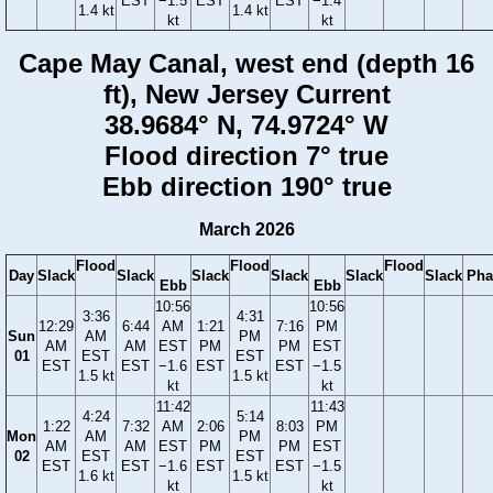
EST
−1.5
EST
EST
−1.4
1.4 kt
1.4 kt
kt
kt
Cape May Canal, west end (depth 16
ft), New Jersey Current
38.9684° N, 74.9724° W
Flood direction 7° true
Ebb direction 190° true
March 2026
Flood
Flood
Flood
Day
Slack
Slack
Slack
Slack
Slack
Slack
Pha
Ebb
Ebb
10:56
10:56
3:36
4:31
12:29
6:44
AM
1:21
7:16
PM
Sun
AM
PM
AM
AM
EST
PM
PM
EST
01
EST
EST
EST
EST
−1.6
EST
EST
−1.5
1.5 kt
1.5 kt
kt
kt
11:42
11:43
4:24
5:14
1:22
7:32
AM
2:06
8:03
PM
Mon
AM
PM
AM
AM
EST
PM
PM
EST
02
EST
EST
EST
EST
−1.6
EST
EST
−1.5
1.6 kt
1.5 kt
kt
kt