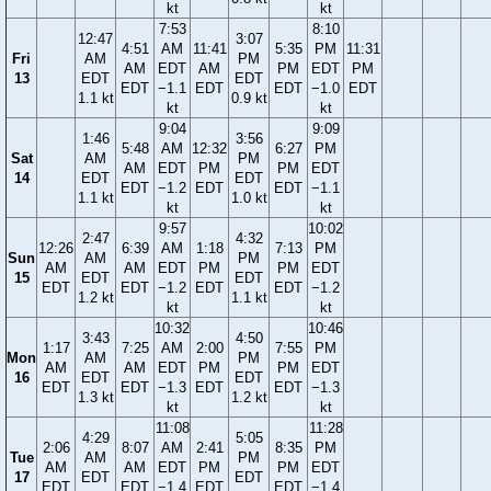
kt
kt
7:53
8:10
12:47
3:07
4:51
AM
11:41
5:35
PM
11:31
Fri
AM
PM
AM
EDT
AM
PM
EDT
PM
13
EDT
EDT
EDT
−1.1
EDT
EDT
−1.0
EDT
1.1 kt
0.9 kt
kt
kt
9:04
9:09
1:46
3:56
5:48
AM
12:32
6:27
PM
Sat
AM
PM
AM
EDT
PM
PM
EDT
14
EDT
EDT
EDT
−1.2
EDT
EDT
−1.1
1.1 kt
1.0 kt
kt
kt
9:57
10:02
2:47
4:32
12:26
6:39
AM
1:18
7:13
PM
Sun
AM
PM
AM
AM
EDT
PM
PM
EDT
15
EDT
EDT
EDT
EDT
−1.2
EDT
EDT
−1.2
1.2 kt
1.1 kt
kt
kt
10:32
10:46
3:43
4:50
1:17
7:25
AM
2:00
7:55
PM
Mon
AM
PM
AM
AM
EDT
PM
PM
EDT
16
EDT
EDT
EDT
EDT
−1.3
EDT
EDT
−1.3
1.3 kt
1.2 kt
kt
kt
11:08
11:28
4:29
5:05
2:06
8:07
AM
2:41
8:35
PM
Tue
AM
PM
AM
AM
EDT
PM
PM
EDT
17
EDT
EDT
EDT
EDT
−1.4
EDT
EDT
−1.4