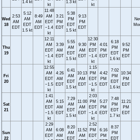
1.4 kt
1.3 kt
kt
kt
11:48
5:12
5:38
2:53
8:49
AM
3:21
9:13
Wed
AM
PM
Ne
AM
AM
EDT
PM
PM
18
EDT
EDT
Mo
EDT
EDT
−1.4
EDT
EDT
1.5 kt
1.5 kt
kt
12:11
12:30
5:55
6:18
AM
3:39
9:30
PM
4:01
9:52
Thu
AM
PM
EDT
AM
AM
EDT
PM
PM
19
EDT
EDT
−1.4
EDT
EDT
−1.4
EDT
EDT
1.5 kt
1.6 kt
kt
kt
12:55
1:15
6:41
7:02
AM
4:26
10:13
PM
4:42
10:34
Fri
AM
PM
EDT
AM
AM
EDT
PM
PM
20
EDT
EDT
−1.5
EDT
EDT
−1.5
EDT
EDT
1.5 kt
1.6 kt
kt
kt
1:41
2:03
7:29
7:48
AM
5:15
11:00
PM
5:27
11:21
Sat
AM
PM
EDT
AM
AM
EDT
PM
PM
21
EDT
EDT
−1.5
EDT
EDT
−1.4
EDT
EDT
1.5 kt
1.7 kt
kt
kt
2:29
2:52
8:20
8:37
AM
6:08
11:52
PM
6:16
Sun
AM
PM
EDT
AM
AM
EDT
PM
22
EDT
EDT