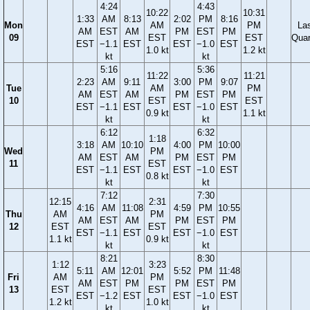
4:24
4:43
10:22
10:31
1:33
AM
8:13
2:02
PM
8:16
Mon
AM
PM
La
AM
EST
AM
PM
EST
PM
09
EST
EST
Quar
EST
−1.1
EST
EST
−1.0
EST
1.0 kt
1.2 kt
kt
kt
5:16
5:36
11:22
11:21
2:23
AM
9:11
3:00
PM
9:07
Tue
AM
PM
AM
EST
AM
PM
EST
PM
10
EST
EST
EST
−1.1
EST
EST
−1.0
EST
0.9 kt
1.1 kt
kt
kt
6:12
6:32
1:18
3:18
AM
10:10
4:00
PM
10:00
Wed
PM
AM
EST
AM
PM
EST
PM
11
EST
EST
−1.1
EST
EST
−1.0
EST
0.8 kt
kt
kt
7:12
7:30
12:15
2:31
4:16
AM
11:08
4:59
PM
10:55
Thu
AM
PM
AM
EST
AM
PM
EST
PM
12
EST
EST
EST
−1.1
EST
EST
−1.0
EST
1.1 kt
0.9 kt
kt
kt
8:21
8:30
1:12
3:23
5:11
AM
12:01
5:52
PM
11:48
Fri
AM
PM
AM
EST
PM
PM
EST
PM
13
EST
EST
EST
−1.2
EST
EST
−1.0
EST
1.2 kt
1.0 kt
kt
kt