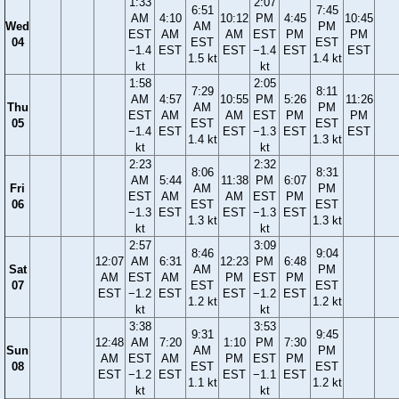
1:33
2:07
6:51
7:45
AM
4:10
10:12
PM
4:45
10:45
Wed
AM
PM
EST
AM
AM
EST
PM
PM
04
EST
EST
−1.4
EST
EST
−1.4
EST
EST
1.5 kt
1.4 kt
kt
kt
1:58
2:05
7:29
8:11
AM
4:57
10:55
PM
5:26
11:26
Thu
AM
PM
EST
AM
AM
EST
PM
PM
05
EST
EST
−1.4
EST
EST
−1.3
EST
EST
1.4 kt
1.3 kt
kt
kt
2:23
2:32
8:06
8:31
AM
5:44
11:38
PM
6:07
Fri
AM
PM
EST
AM
AM
EST
PM
06
EST
EST
−1.3
EST
EST
−1.3
EST
1.3 kt
1.3 kt
kt
kt
2:57
3:09
8:46
9:04
12:07
AM
6:31
12:23
PM
6:48
Sat
AM
PM
AM
EST
AM
PM
EST
PM
07
EST
EST
EST
−1.2
EST
EST
−1.2
EST
1.2 kt
1.2 kt
kt
kt
3:38
3:53
9:31
9:45
12:48
AM
7:20
1:10
PM
7:30
Sun
AM
PM
AM
EST
AM
PM
EST
PM
08
EST
EST
EST
−1.2
EST
EST
−1.1
EST
1.1 kt
1.2 kt
kt
kt