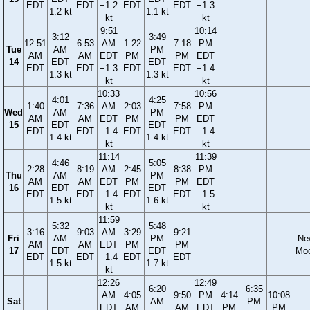
EDT
EDT
−1.2
EDT
EDT
−1.3
1.2 kt
1.1 kt
kt
kt
9:51
10:14
3:12
3:49
12:51
6:53
AM
1:22
7:18
PM
Tue
AM
PM
AM
AM
EDT
PM
PM
EDT
14
EDT
EDT
EDT
EDT
−1.3
EDT
EDT
−1.4
1.3 kt
1.3 kt
kt
kt
10:33
10:56
4:01
4:25
1:40
7:36
AM
2:03
7:58
PM
Wed
AM
PM
AM
AM
EDT
PM
PM
EDT
15
EDT
EDT
EDT
EDT
−1.4
EDT
EDT
−1.4
1.4 kt
1.4 kt
kt
kt
11:14
11:39
4:46
5:05
2:28
8:19
AM
2:45
8:38
PM
Thu
AM
PM
AM
AM
EDT
PM
PM
EDT
16
EDT
EDT
EDT
EDT
−1.4
EDT
EDT
−1.5
1.5 kt
1.6 kt
kt
kt
11:59
5:32
5:48
3:16
9:03
AM
3:29
9:21
Fri
AM
PM
Ne
AM
AM
EDT
PM
PM
17
EDT
EDT
Mo
EDT
EDT
−1.4
EDT
EDT
1.5 kt
1.7 kt
kt
12:26
12:49
6:20
6:35
AM
4:05
9:50
PM
4:14
10:08
Sat
AM
PM
EDT
AM
AM
EDT
PM
PM