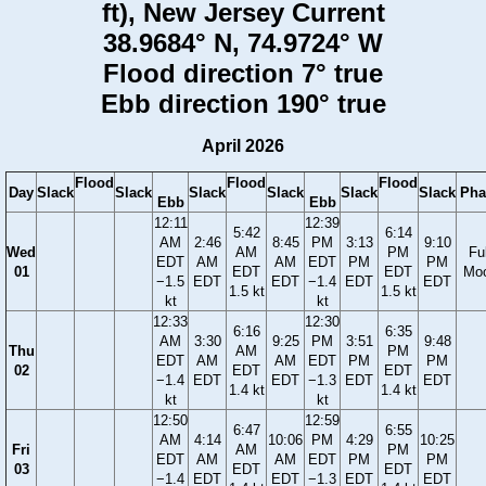
ft), New Jersey Current
38.9684° N, 74.9724° W
Flood direction 7° true
Ebb direction 190° true
April 2026
Flood
Flood
Flood
Day
Slack
Slack
Slack
Slack
Slack
Slack
Pha
Ebb
Ebb
12:11
12:39
5:42
6:14
AM
2:46
8:45
PM
3:13
9:10
Wed
AM
PM
Ful
EDT
AM
AM
EDT
PM
PM
01
EDT
EDT
Mo
−1.5
EDT
EDT
−1.4
EDT
EDT
1.5 kt
1.5 kt
kt
kt
12:33
12:30
6:16
6:35
AM
3:30
9:25
PM
3:51
9:48
Thu
AM
PM
EDT
AM
AM
EDT
PM
PM
02
EDT
EDT
−1.4
EDT
EDT
−1.3
EDT
EDT
1.4 kt
1.4 kt
kt
kt
12:50
12:59
6:47
6:55
AM
4:14
10:06
PM
4:29
10:25
Fri
AM
PM
EDT
AM
AM
EDT
PM
PM
03
EDT
EDT
−1.4
EDT
EDT
−1.3
EDT
EDT