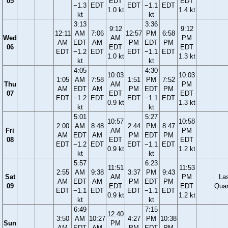
05
EDT
EDT
−1.3
EDT
EDT
−1.1
EDT
1.0 kt
1.4 kt
kt
kt
3:13
3:36
9:12
9:12
12:11
AM
7:06
12:57
PM
6:58
Wed
AM
PM
AM
EDT
AM
PM
EDT
PM
06
EDT
EDT
EDT
−1.2
EDT
EDT
−1.1
EDT
1.0 kt
1.3 kt
kt
kt
4:05
4:30
10:03
10:03
1:05
AM
7:58
1:51
PM
7:52
Thu
AM
PM
AM
EDT
AM
PM
EDT
PM
07
EDT
EDT
EDT
−1.2
EDT
EDT
−1.1
EDT
0.9 kt
1.3 kt
kt
kt
5:01
5:27
10:57
10:58
2:00
AM
8:48
2:44
PM
8:47
Fri
AM
PM
AM
EDT
AM
PM
EDT
PM
08
EDT
EDT
EDT
−1.2
EDT
EDT
−1.1
EDT
0.9 kt
1.2 kt
kt
kt
5:57
6:23
11:51
11:53
2:55
AM
9:38
3:37
PM
9:43
Sat
AM
PM
La
AM
EDT
AM
PM
EDT
PM
09
EDT
EDT
Quar
EDT
−1.1
EDT
EDT
−1.1
EDT
0.9 kt
1.2 kt
kt
kt
6:49
7:15
12:40
3:50
AM
10:27
4:27
PM
10:38
Sun
PM
AM
EDT
AM
PM
EDT
PM