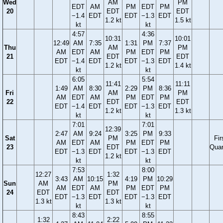
Wed
AM
PM
EDT
AM
PM
EDT
PM
20
EDT
EDT
−1.4
EDT
EDT
−1.3
EDT
1.2 kt
1.5 kt
kt
kt
4:57
4:36
10:31
10:01
12:49
AM
7:35
1:31
PM
7:37
Thu
AM
PM
AM
EDT
AM
PM
EDT
PM
21
EDT
EDT
EDT
−1.4
EDT
EDT
−1.3
EDT
1.2 kt
1.4 kt
kt
kt
6:05
5:54
11:41
11:11
1:49
AM
8:30
2:29
PM
8:36
Fri
AM
PM
AM
EDT
AM
PM
EDT
PM
22
EDT
EDT
EDT
−1.4
EDT
EDT
−1.3
EDT
1.2 kt
1.3 kt
kt
kt
7:01
7:01
12:39
2:47
AM
9:24
3:25
PM
9:33
Sat
PM
Fir
AM
EDT
AM
PM
EDT
PM
23
EDT
Quar
EDT
−1.3
EDT
EDT
−1.3
EDT
1.2 kt
kt
kt
7:53
8:00
12:27
1:32
3:43
AM
10:15
4:19
PM
10:29
Sun
AM
PM
AM
EDT
AM
PM
EDT
PM
24
EDT
EDT
EDT
−1.3
EDT
EDT
−1.3
EDT
1.3 kt
1.3 kt
kt
kt
8:43
8:55
1:32
2:22