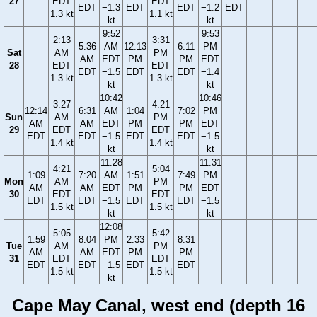
27
EDT
EDT
EDT
−1.3
EDT
EDT
−1.2
EDT
1.3 kt
1.1 kt
kt
kt
9:52
9:53
2:13
3:31
5:36
AM
12:13
6:11
PM
Sat
AM
PM
AM
EDT
PM
PM
EDT
28
EDT
EDT
EDT
−1.5
EDT
EDT
−1.4
1.3 kt
1.3 kt
kt
kt
10:42
10:46
3:27
4:21
12:14
6:31
AM
1:04
7:02
PM
Sun
AM
PM
AM
AM
EDT
PM
PM
EDT
29
EDT
EDT
EDT
EDT
−1.5
EDT
EDT
−1.5
1.4 kt
1.4 kt
kt
kt
11:28
11:31
4:21
5:04
1:09
7:20
AM
1:51
7:49
PM
Mon
AM
PM
AM
AM
EDT
PM
PM
EDT
30
EDT
EDT
EDT
EDT
−1.5
EDT
EDT
−1.5
1.5 kt
1.5 kt
kt
kt
12:08
5:05
5:42
1:59
8:04
PM
2:33
8:31
Tue
AM
PM
AM
AM
EDT
PM
PM
31
EDT
EDT
EDT
EDT
−1.5
EDT
EDT
1.5 kt
1.5 kt
kt
Cape May Canal, west end (depth 16