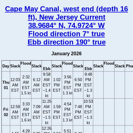
Cape May Canal, west end (depth 16
ft), New Jersey Current
38.9684° N, 74.9724° W
Flood direction 7° true
Ebb direction 190° true
January 2026
Flood
Flood
Flood
Day
Slack
Slack
Slack
Slack
Slack
Slack
Pha
Ebb
Ebb
9:58
9:48
2:32
3:56
12:03
6:12
AM
1:02
6:50
PM
Thu
AM
PM
AM
AM
EST
PM
PM
EST
01
EST
EST
EST
EST
−1.4
EST
EST
−1.3
1.5 kt
1.3 kt
kt
kt
11:25
10:53
3:33
4:54
12:59
7:09
AM
1:59
7:48
PM
Fri
AM
PM
AM
AM
EST
PM
PM
EST
02
EST
EST
EST
EST
−1.5
EST
EST
−1.3
1.6 kt
1.3 kt
kt
kt
12:26
4:29
5:51