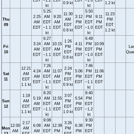
EDT
−1.2
EDT
EDT
−1.0
EDT
0.9 kt
1.2 kt
kt
kt
5:25
5:50
11:30
11:23
2:25
AM
9:20
3:12
PM
9:11
Thu
AM
PM
AM
EDT
AM
PM
EDT
PM
09
EDT
EDT
EDT
−1.1
EDT
EDT
−1.0
EDT
0.8 kt
1.2 kt
kt
kt
6:27
6:49
1:26
3:24
AM
10:15
4:11
PM
10:09
Fri
PM
La
AM
EDT
AM
PM
EDT
PM
10
EDT
Quar
EDT
−1.1
EDT
EDT
−1.0
EDT
0.8 kt
kt
kt
7:26
7:46
12:21
2:24
4:24
AM
11:07
5:06
PM
11:06
Sat
AM
PM
AM
EDT
AM
PM
EDT
PM
11
EDT
EDT
EDT
−1.1
EDT
EDT
−1.1
EDT
1.1 kt
0.9 kt
kt
kt
8:20
8:40
1:19
3:07
5:19
AM
11:55
5:54
PM
Sun
AM
PM
AM
EDT
AM
PM
EDT
12
EDT
EDT
EDT
−1.1
EDT
EDT
−1.2
1.1 kt
1.0 kt
kt
kt
9:08
9:30
2:17
3:26
12:00
6:08
AM
12:39
6:38
PM
Mon
AM
PM
AM
AM
EDT
PM
PM
EDT
13
EDT
EDT