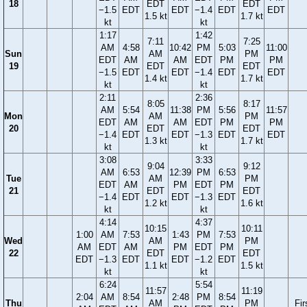
18
EDT
EDT
−1.5
EDT
EDT
−1.4
EDT
EDT
1.5 kt
1.7 kt
kt
kt
1:17
1:42
7:11
7:25
AM
4:58
10:42
PM
5:03
11:00
Sun
AM
PM
EDT
AM
AM
EDT
PM
PM
19
EDT
EDT
−1.5
EDT
EDT
−1.4
EDT
EDT
1.4 kt
1.7 kt
kt
kt
2:11
2:36
8:05
8:17
AM
5:54
11:38
PM
5:56
11:57
Mon
AM
PM
EDT
AM
AM
EDT
PM
PM
20
EDT
EDT
−1.4
EDT
EDT
−1.3
EDT
EDT
1.3 kt
1.7 kt
kt
kt
3:08
3:33
9:04
9:12
AM
6:53
12:39
PM
6:53
Tue
AM
PM
EDT
AM
PM
EDT
PM
21
EDT
EDT
−1.4
EDT
EDT
−1.3
EDT
1.2 kt
1.6 kt
kt
kt
4:14
4:37
10:15
10:11
1:00
AM
7:53
1:43
PM
7:53
Wed
AM
PM
AM
EDT
AM
PM
EDT
PM
22
EDT
EDT
EDT
−1.3
EDT
EDT
−1.2
EDT
1.1 kt
1.5 kt
kt
kt
6:24
5:54
11:57
11:19
2:04
AM
8:54
2:48
PM
8:54
Thu
AM
PM
Fir