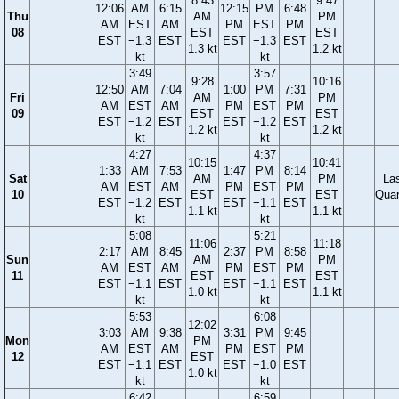
8:43
9:47
12:06
AM
6:15
12:15
PM
6:48
Thu
AM
PM
AM
EST
AM
PM
EST
PM
08
EST
EST
EST
−1.3
EST
EST
−1.3
EST
1.3 kt
1.2 kt
kt
kt
3:49
3:57
9:28
10:16
12:50
AM
7:04
1:00
PM
7:31
Fri
AM
PM
AM
EST
AM
PM
EST
PM
09
EST
EST
EST
−1.2
EST
EST
−1.2
EST
1.2 kt
1.2 kt
kt
kt
4:27
4:37
10:15
10:41
1:33
AM
7:53
1:47
PM
8:14
Sat
AM
PM
La
AM
EST
AM
PM
EST
PM
10
EST
EST
Quar
EST
−1.2
EST
EST
−1.1
EST
1.1 kt
1.1 kt
kt
kt
5:08
5:21
11:06
11:18
2:17
AM
8:45
2:37
PM
8:58
Sun
AM
PM
AM
EST
AM
PM
EST
PM
11
EST
EST
EST
−1.1
EST
EST
−1.1
EST
1.0 kt
1.1 kt
kt
kt
5:53
6:08
12:02
3:03
AM
9:38
3:31
PM
9:45
Mon
PM
AM
EST
AM
PM
EST
PM
12
EST
EST
−1.1
EST
EST
−1.0
EST
1.0 kt
kt
kt
6:42
6:59