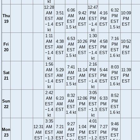
kt
12:28
12:47
6:06
6:32
AM
3:51
9:42
PM
4:16
10:09
Thu
AM
PM
EST
AM
AM
EST
PM
PM
19
EST
EST
−1.4
EST
EST
−1.4
EST
EST
1.5 kt
1.5 kt
kt
kt
1:11
1:30
6:53
7:16
AM
4:38
10:26
PM
4:58
10:52
Fri
AM
PM
EST
AM
AM
EST
PM
PM
20
EST
EST
−1.4
EST
EST
−1.4
EST
EST
1.5 kt
1.6 kt
kt
kt
1:56
2:16
7:41
8:03
AM
5:29
11:14
PM
5:44
11:39
Sat
AM
PM
EST
AM
AM
EST
PM
PM
21
EST
EST
−1.4
EST
EST
−1.4
EST
EST
1.5 kt
1.6 kt
kt
kt
2:42
3:05
8:32
8:52
AM
6:23
12:06
PM
6:33
Sun
AM
PM
EST
AM
PM
EST
PM
22
EST
EST
−1.4
EST
EST
−1.3
EST
1.4 kt
1.6 kt
kt
kt
3:35
4:01
9:27
9:46
12:31
AM
7:21
1:04
PM
7:27
Mon
AM
PM
AM
EST
AM
PM
EST
PM
23
EST
EST
EST
−1.3
EST
EST
−1.2
EST