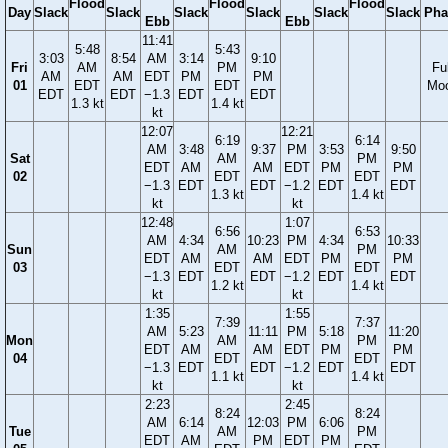
Flood
Flood
Flood
Day
Slack
Slack
Slack
Slack
Slack
Slack
Pha
Ebb
Ebb
11:41
5:48
5:43
3:03
8:54
AM
3:14
9:10
Fri
AM
PM
Ful
AM
AM
EDT
PM
PM
01
EDT
EDT
Mo
EDT
EDT
−1.3
EDT
EDT
1.3 kt
1.4 kt
kt
12:07
12:21
6:19
6:14
AM
3:48
9:37
PM
3:53
9:50
Sat
AM
PM
EDT
AM
AM
EDT
PM
PM
02
EDT
EDT
−1.3
EDT
EDT
−1.2
EDT
EDT
1.3 kt
1.4 kt
kt
kt
12:48
1:07
6:56
6:53
AM
4:34
10:23
PM
4:34
10:33
Sun
AM
PM
EDT
AM
AM
EDT
PM
PM
03
EDT
EDT
−1.3
EDT
EDT
−1.2
EDT
EDT
1.2 kt
1.4 kt
kt
kt
1:35
1:55
7:39
7:37
AM
5:23
11:11
PM
5:18
11:20
Mon
AM
PM
EDT
AM
AM
EDT
PM
PM
04
EDT
EDT
−1.3
EDT
EDT
−1.2
EDT
EDT
1.1 kt
1.4 kt
kt
kt
2:23
2:45
8:24
8:24
AM
6:14
12:03
PM
6:06
Tue
AM
PM
EDT
AM
PM
EDT
PM