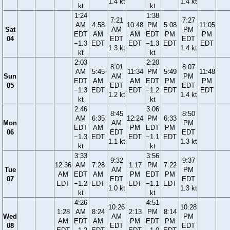
1.4 kt
1.4 kt
kt
kt
1:24
1:38
7:21
7:27
AM
4:58
10:48
PM
5:08
11:05
Sat
AM
PM
EDT
AM
AM
EDT
PM
PM
04
EDT
EDT
−1.3
EDT
EDT
−1.3
EDT
EDT
1.3 kt
1.4 kt
kt
kt
2:03
2:20
8:01
8:07
AM
5:45
11:34
PM
5:49
11:48
Sun
AM
PM
EDT
AM
AM
EDT
PM
PM
05
EDT
EDT
−1.3
EDT
EDT
−1.2
EDT
EDT
1.2 kt
1.4 kt
kt
kt
2:46
3:06
8:45
8:50
AM
6:35
12:24
PM
6:33
Mon
AM
PM
EDT
AM
PM
EDT
PM
06
EDT
EDT
−1.3
EDT
EDT
−1.1
EDT
1.1 kt
1.3 kt
kt
kt
3:33
3:56
9:32
9:37
12:36
AM
7:28
1:17
PM
7:22
Tue
AM
PM
AM
EDT
AM
PM
EDT
PM
07
EDT
EDT
EDT
−1.2
EDT
EDT
−1.1
EDT
1.0 kt
1.3 kt
kt
kt
4:26
4:51
10:26
10:28
1:28
AM
8:24
2:13
PM
8:14
Wed
AM
PM
AM
EDT
AM
PM
EDT
PM
08
EDT
EDT