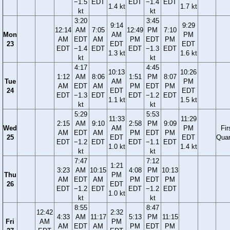
−1.5
EDT
EDT
−1.4
EDT
1.4 kt
1.7 kt
kt
kt
3:20
3:45
9:14
9:29
12:14
AM
7:05
12:49
PM
7:10
Mon
AM
PM
AM
EDT
AM
PM
EDT
PM
23
EDT
EDT
EDT
−1.4
EDT
EDT
−1.3
EDT
1.3 kt
1.6 kt
kt
kt
4:17
4:45
10:13
10:26
1:12
AM
8:06
1:51
PM
8:07
Tue
AM
PM
AM
EDT
AM
PM
EDT
PM
24
EDT
EDT
EDT
−1.3
EDT
EDT
−1.2
EDT
1.1 kt
1.5 kt
kt
kt
5:29
5:53
11:33
11:29
2:15
AM
9:10
2:58
PM
9:09
Wed
AM
PM
Fir
AM
EDT
AM
PM
EDT
PM
25
EDT
EDT
Quar
EDT
−1.2
EDT
EDT
−1.1
EDT
1.0 kt
1.4 kt
kt
kt
7:47
7:12
1:21
3:23
AM
10:15
4:08
PM
10:13
Thu
PM
AM
EDT
AM
PM
EDT
PM
26
EDT
EDT
−1.2
EDT
EDT
−1.2
EDT
1.0 kt
kt
kt
8:55
8:47
12:42
2:32
4:33
AM
11:17
5:13
PM
11:15
Fri
AM
PM
AM
EDT
AM
PM
EDT
PM