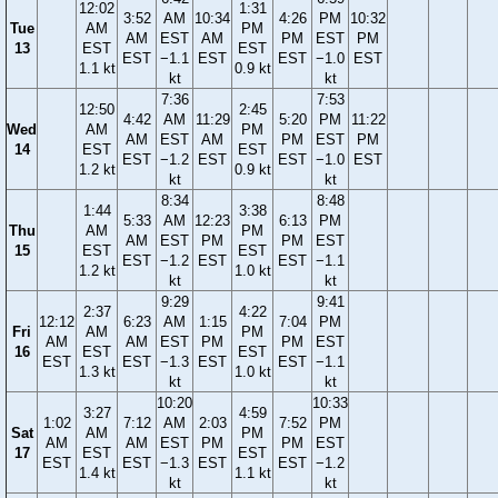
12:02
1:31
3:52
AM
10:34
4:26
PM
10:32
Tue
AM
PM
AM
EST
AM
PM
EST
PM
13
EST
EST
EST
−1.1
EST
EST
−1.0
EST
1.1 kt
0.9 kt
kt
kt
7:36
7:53
12:50
2:45
4:42
AM
11:29
5:20
PM
11:22
Wed
AM
PM
AM
EST
AM
PM
EST
PM
14
EST
EST
EST
−1.2
EST
EST
−1.0
EST
1.2 kt
0.9 kt
kt
kt
8:34
8:48
1:44
3:38
5:33
AM
12:23
6:13
PM
Thu
AM
PM
AM
EST
PM
PM
EST
15
EST
EST
EST
−1.2
EST
EST
−1.1
1.2 kt
1.0 kt
kt
kt
9:29
9:41
2:37
4:22
12:12
6:23
AM
1:15
7:04
PM
Fri
AM
PM
AM
AM
EST
PM
PM
EST
16
EST
EST
EST
EST
−1.3
EST
EST
−1.1
1.3 kt
1.0 kt
kt
kt
10:20
10:33
3:27
4:59
1:02
7:12
AM
2:03
7:52
PM
Sat
AM
PM
AM
AM
EST
PM
PM
EST
17
EST
EST
EST
EST
−1.3
EST
EST
−1.2
1.4 kt
1.1 kt
kt
kt