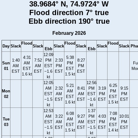
38.9684° N, 74.9724° W
Flood direction 7° true
Ebb direction 190° true
February 2026
Flood
Flood
Flood
Day
Slack
Slack
Slack
Slack
Slack
Slack
Pha
Ebb
Ebb
12:09
4:31
5:38
1:40
7:52
PM
2:33
8:27
Sun
AM
PM
Ful
AM
AM
EST
PM
PM
01
EST
EST
Mo
EST
EST
−1.6
EST
EST
1.6 kt
1.5 kt
kt
12:05
12:56
5:21
6:25
AM
2:32
8:41
PM
3:19
9:15
Mon
AM
PM
EST
AM
AM
EST
PM
PM
02
EST
EST
−1.5
EST
EST
−1.6
EST
EST
1.6 kt
1.5 kt
kt
kt
12:53
1:37
6:08
7:08
AM
3:22
9:27
PM
4:03
10:01
Tue
AM
PM
EST
AM
AM
EST
PM
PM
03
EST
EST
−1.5
EST
EST
−1.5
EST
EST
1.5 kt
1.4 kt
kt
kt