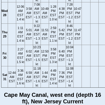
kt
kt
7:08
7:28
12:06
1:28
3:58
AM
10:49
4:38
PM
10:47
Wed
AM
PM
AM
EST
AM
PM
EST
PM
28
EST
EST
EST
−1.3
EST
EST
−1.2
EST
1.4 kt
1.0 kt
kt
kt
9:22
8:46
1:11
2:59
5:01
AM
11:51
5:42
PM
11:47
Thu
AM
PM
AM
EST
AM
PM
EST
PM
29
EST
EST
EST
−1.3
EST
EST
−1.2
EST
1.4 kt
1.1 kt
kt
kt
10:23
10:04
2:27
3:58
6:02
AM
12:50
6:40
PM
Fri
AM
PM
AM
EST
PM
PM
EST
30
EST
EST
EST
−1.5
EST
EST
−1.3
1.5 kt
1.3 kt
kt
kt
11:18
11:08
3:36
4:49
12:44
6:59
AM
1:44
7:36
PM
Sat
AM
PM
AM
AM
EST
PM
PM
EST
31
EST
EST
EST
EST
−1.6
EST
EST
−1.4
1.6 kt
1.4 kt
kt
kt
Cape May Canal, west end (depth 16
ft), New Jersey Current