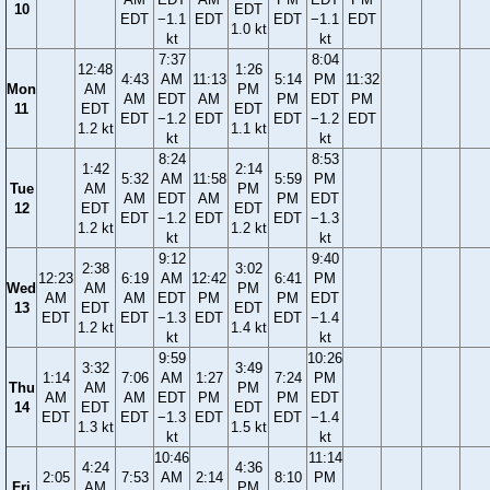
10
EDT
EDT
−1.1
EDT
EDT
−1.1
EDT
1.0 kt
kt
kt
7:37
8:04
12:48
1:26
4:43
AM
11:13
5:14
PM
11:32
Mon
AM
PM
AM
EDT
AM
PM
EDT
PM
11
EDT
EDT
EDT
−1.2
EDT
EDT
−1.2
EDT
1.2 kt
1.1 kt
kt
kt
8:24
8:53
1:42
2:14
5:32
AM
11:58
5:59
PM
Tue
AM
PM
AM
EDT
AM
PM
EDT
12
EDT
EDT
EDT
−1.2
EDT
EDT
−1.3
1.2 kt
1.2 kt
kt
kt
9:12
9:40
2:38
3:02
12:23
6:19
AM
12:42
6:41
PM
Wed
AM
PM
AM
AM
EDT
PM
PM
EDT
13
EDT
EDT
EDT
EDT
−1.3
EDT
EDT
−1.4
1.2 kt
1.4 kt
kt
kt
9:59
10:26
3:32
3:49
1:14
7:06
AM
1:27
7:24
PM
Thu
AM
PM
AM
AM
EDT
PM
PM
EDT
14
EDT
EDT
EDT
EDT
−1.3
EDT
EDT
−1.4
1.3 kt
1.5 kt
kt
kt
10:46
11:14
4:24
4:36
2:05
7:53
AM
2:14
8:10
PM
Fri
AM
PM