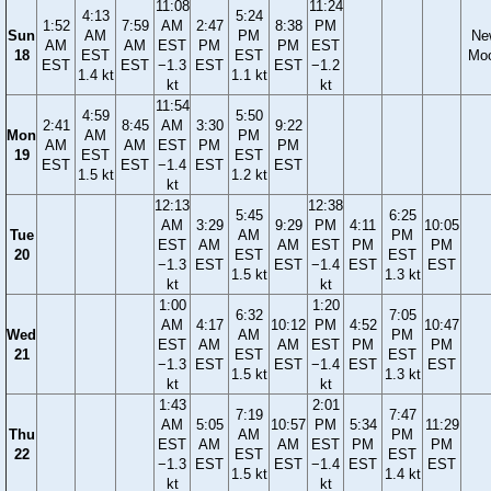
11:08
11:24
4:13
5:24
1:52
7:59
AM
2:47
8:38
PM
Sun
AM
PM
Ne
AM
AM
EST
PM
PM
EST
18
EST
EST
Mo
EST
EST
−1.3
EST
EST
−1.2
1.4 kt
1.1 kt
kt
kt
11:54
4:59
5:50
2:41
8:45
AM
3:30
9:22
Mon
AM
PM
AM
AM
EST
PM
PM
19
EST
EST
EST
EST
−1.4
EST
EST
1.5 kt
1.2 kt
kt
12:13
12:38
5:45
6:25
AM
3:29
9:29
PM
4:11
10:05
Tue
AM
PM
EST
AM
AM
EST
PM
PM
20
EST
EST
−1.3
EST
EST
−1.4
EST
EST
1.5 kt
1.3 kt
kt
kt
1:00
1:20
6:32
7:05
AM
4:17
10:12
PM
4:52
10:47
Wed
AM
PM
EST
AM
AM
EST
PM
PM
21
EST
EST
−1.3
EST
EST
−1.4
EST
EST
1.5 kt
1.3 kt
kt
kt
1:43
2:01
7:19
7:47
AM
5:05
10:57
PM
5:34
11:29
Thu
AM
PM
EST
AM
AM
EST
PM
PM
22
EST
EST
−1.3
EST
EST
−1.4
EST
EST
1.5 kt
1.4 kt
kt
kt