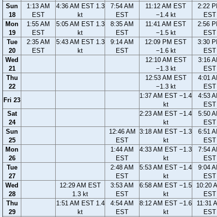
Sun
1:13 AM
4:36 AM EST 1.3
7:54 AM
11:12 AM EST
2:22 
18
EST
kt
EST
−1.4 kt
EST
Mon
1:55 AM
5:05 AM EST 1.3
8:35 AM
11:41 AM EST
2:56 
19
EST
kt
EST
−1.5 kt
EST
Tue
2:35 AM
5:43 AM EST 1.3
9:14 AM
12:09 PM EST
3:30 
20
EST
kt
EST
−1.6 kt
EST
Wed
12:10 AM EST
3:16 
21
−1.3 kt
EST
Thu
12:53 AM EST
4:01 
22
−1.3 kt
EST
1:37 AM EST −1.4
4:53 
Fri 23
kt
EST
Sat
2:23 AM EST −1.4
5:50 
24
kt
EST
Sun
12:46 AM
3:18 AM EST −1.3
6:51 
25
EST
kt
EST
Mon
1:44 AM
4:33 AM EST −1.3
7:54 
26
EST
kt
EST
Tue
2:48 AM
5:53 AM EST −1.4
9:04 
27
EST
kt
EST
Wed
12:29 AM EST
3:53 AM
6:58 AM EST −1.5
10:20 
28
1.3 kt
EST
kt
EST
Thu
1:51 AM EST 1.4
4:54 AM
8:12 AM EST −1.6
11:31 
29
kt
EST
kt
EST