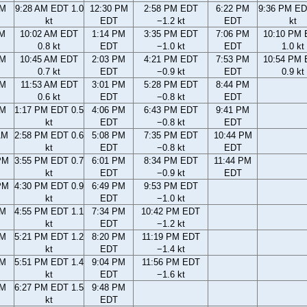
AM
9:28 AM EDT 1.0
12:30 PM
2:58 PM EDT
6:22 PM
9:36 PM ED
kt
EDT
−1.2 kt
EDT
kt
AM
10:02 AM EDT
1:14 PM
3:35 PM EDT
7:06 PM
10:10 PM
0.8 kt
EDT
−1.0 kt
EDT
1.0 kt
AM
10:45 AM EDT
2:03 PM
4:21 PM EDT
7:53 PM
10:54 PM
0.7 kt
EDT
−0.9 kt
EDT
0.9 kt
AM
11:53 AM EDT
3:01 PM
5:28 PM EDT
8:44 PM
0.6 kt
EDT
−0.8 kt
EDT
AM
1:17 PM EDT 0.5
4:06 PM
6:43 PM EDT
9:41 PM
kt
EDT
−0.8 kt
EDT
AM
2:58 PM EDT 0.6
5:08 PM
7:35 PM EDT
10:44 PM
kt
EDT
−0.8 kt
EDT
PM
3:55 PM EDT 0.7
6:01 PM
8:34 PM EDT
11:44 PM
kt
EDT
−0.9 kt
EDT
PM
4:30 PM EDT 0.9
6:49 PM
9:53 PM EDT
kt
EDT
−1.0 kt
PM
4:55 PM EDT 1.1
7:34 PM
10:42 PM EDT
kt
EDT
−1.2 kt
PM
5:21 PM EDT 1.2
8:20 PM
11:19 PM EDT
kt
EDT
−1.4 kt
PM
5:51 PM EDT 1.4
9:04 PM
11:56 PM EDT
kt
EDT
−1.6 kt
PM
6:27 PM EDT 1.5
9:48 PM
kt
EDT