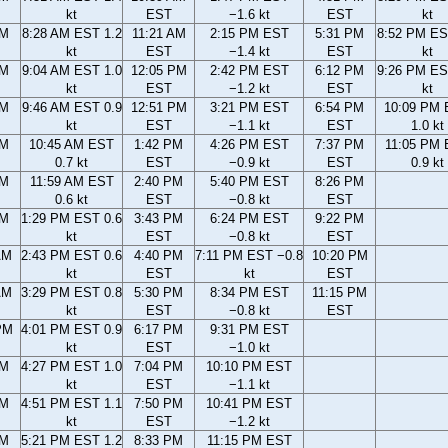
kt
EST
−1.6 kt
EST
kt
AM
8:28 AM EST 1.2
11:21 AM
2:15 PM EST
5:31 PM
8:52 PM ES
kt
EST
−1.4 kt
EST
kt
AM
9:04 AM EST 1.0
12:05 PM
2:42 PM EST
6:12 PM
9:26 PM ES
kt
EST
−1.2 kt
EST
kt
AM
9:46 AM EST 0.9
12:51 PM
3:21 PM EST
6:54 PM
10:09 PM
kt
EST
−1.1 kt
EST
1.0 kt
AM
10:45 AM EST
1:42 PM
4:26 PM EST
7:37 PM
11:05 PM
0.7 kt
EST
−0.9 kt
EST
0.9 kt
AM
11:59 AM EST
2:40 PM
5:40 PM EST
8:26 PM
0.6 kt
EST
−0.8 kt
EST
AM
1:29 PM EST 0.6
3:43 PM
6:24 PM EST
9:22 PM
kt
EST
−0.8 kt
EST
AM
2:43 PM EST 0.6
4:40 PM
7:11 PM EST −0.8
10:20 PM
kt
EST
kt
EST
AM
3:29 PM EST 0.8
5:30 PM
8:34 PM EST
11:15 PM
kt
EST
−0.8 kt
EST
PM
4:01 PM EST 0.9
6:17 PM
9:31 PM EST
kt
EST
−1.0 kt
PM
4:27 PM EST 1.0
7:04 PM
10:10 PM EST
kt
EST
−1.1 kt
PM
4:51 PM EST 1.1
7:50 PM
10:41 PM EST
kt
EST
−1.2 kt
PM
5:21 PM EST 1.2
8:33 PM
11:15 PM EST