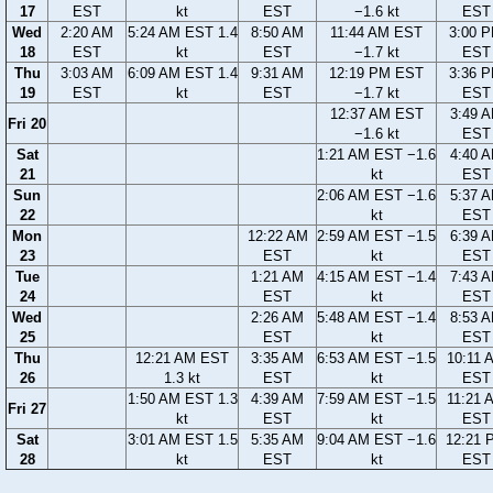
17
EST
kt
EST
−1.6 kt
EST
Wed
2:20 AM
5:24 AM EST 1.4
8:50 AM
11:44 AM EST
3:00 
18
EST
kt
EST
−1.7 kt
EST
Thu
3:03 AM
6:09 AM EST 1.4
9:31 AM
12:19 PM EST
3:36 
19
EST
kt
EST
−1.7 kt
EST
12:37 AM EST
3:49 
Fri 20
−1.6 kt
EST
Sat
1:21 AM EST −1.6
4:40 
21
kt
EST
Sun
2:06 AM EST −1.6
5:37 
22
kt
EST
Mon
12:22 AM
2:59 AM EST −1.5
6:39 
23
EST
kt
EST
Tue
1:21 AM
4:15 AM EST −1.4
7:43 
24
EST
kt
EST
Wed
2:26 AM
5:48 AM EST −1.4
8:53 
25
EST
kt
EST
Thu
12:21 AM EST
3:35 AM
6:53 AM EST −1.5
10:11 
26
1.3 kt
EST
kt
EST
1:50 AM EST 1.3
4:39 AM
7:59 AM EST −1.5
11:21 
Fri 27
kt
EST
kt
EST
Sat
3:01 AM EST 1.5
5:35 AM
9:04 AM EST −1.6
12:21 
28
kt
EST
kt
EST