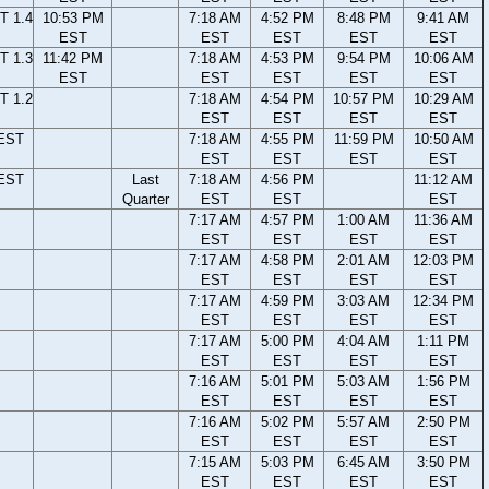
T 1.4
10:53 PM
7:18 AM
4:52 PM
8:48 PM
9:41 AM
EST
EST
EST
EST
EST
T 1.3
11:42 PM
7:18 AM
4:53 PM
9:54 PM
10:06 AM
EST
EST
EST
EST
EST
T 1.2
7:18 AM
4:54 PM
10:57 PM
10:29 AM
EST
EST
EST
EST
 EST
7:18 AM
4:55 PM
11:59 PM
10:50 AM
EST
EST
EST
EST
 EST
Last
7:18 AM
4:56 PM
11:12 AM
Quarter
EST
EST
EST
7:17 AM
4:57 PM
1:00 AM
11:36 AM
EST
EST
EST
EST
7:17 AM
4:58 PM
2:01 AM
12:03 PM
EST
EST
EST
EST
7:17 AM
4:59 PM
3:03 AM
12:34 PM
EST
EST
EST
EST
7:17 AM
5:00 PM
4:04 AM
1:11 PM
EST
EST
EST
EST
7:16 AM
5:01 PM
5:03 AM
1:56 PM
EST
EST
EST
EST
7:16 AM
5:02 PM
5:57 AM
2:50 PM
EST
EST
EST
EST
7:15 AM
5:03 PM
6:45 AM
3:50 PM
EST
EST
EST
EST