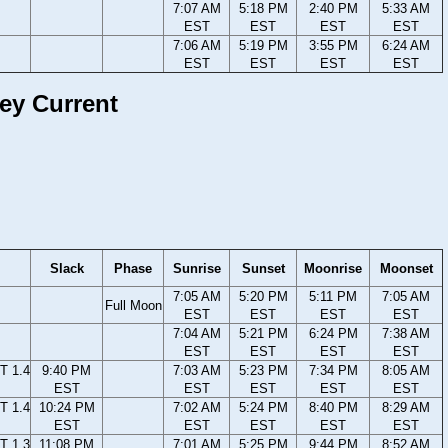
7:07 AM
5:18 PM
2:40 PM
5:33 AM
EST
EST
EST
EST
7:06 AM
5:19 PM
3:55 PM
6:24 AM
EST
EST
EST
EST
sey Current
Slack
Phase
Sunrise
Sunset
Moonrise
Moonset
7:05 AM
5:20 PM
5:11 PM
7:05 AM
Full Moon
EST
EST
EST
EST
7:04 AM
5:21 PM
6:24 PM
7:38 AM
EST
EST
EST
EST
T 1.4
9:40 PM
7:03 AM
5:23 PM
7:34 PM
8:05 AM
EST
EST
EST
EST
EST
T 1.4
10:24 PM
7:02 AM
5:24 PM
8:40 PM
8:29 AM
EST
EST
EST
EST
EST
T 1.3
11:08 PM
7:01 AM
5:25 PM
9:44 PM
8:52 AM