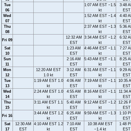
Tue
1:07 AM EST −1.5
3:48 
06
kt
EST
Wed
1:52 AM EST −1.4
4:40 
07
kt
EST
Thu
2:37 AM EST −1.3
5:36 
08
kt
EST
12:32 AM
3:34 AM EST −1.2
6:32 
Fri 09
EST
kt
EST
Sat
1:23 AM
4:46 AM EST −1.1
7:27 
10
EST
kt
EST
Sun
2:16 AM
5:43 AM EST −1.1
8:25 
11
EST
kt
EST
Mon
12:20 AM EST
3:12 AM
6:31 AM EST −1.1
9:29 
12
1.0 kt
EST
kt
EST
Tue
1:19 AM EST 1.0
4:06 AM
7:19 AM EST −1.1
10:35 
13
kt
EST
kt
EST
Wed
2:24 AM EST 1.0
4:55 AM
8:16 AM EST −1.1
11:34 
14
kt
EST
kt
EST
Thu
3:11 AM EST 1.1
5:40 AM
9:12 AM EST −1.2
12:26 
15
kt
EST
kt
EST
3:44 AM EST 1.2
6:25 AM
9:59 AM EST −1.3
1:10 
Fri 16
kt
EST
kt
EST
Sat
12:30 AM
4:10 AM EST 1.2
7:10 AM
10:38 AM EST
1:48 
17
EST
kt
EST
−1.4 kt
EST