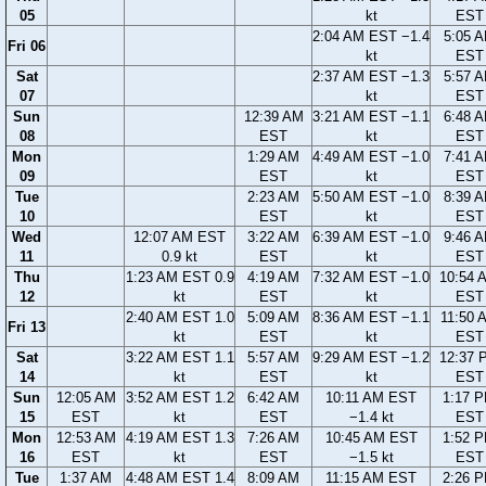
05
kt
EST
2:04 AM EST −1.4
5:05 
Fri 06
kt
EST
Sat
2:37 AM EST −1.3
5:57 
07
kt
EST
Sun
12:39 AM
3:21 AM EST −1.1
6:48 
08
EST
kt
EST
Mon
1:29 AM
4:49 AM EST −1.0
7:41 
09
EST
kt
EST
Tue
2:23 AM
5:50 AM EST −1.0
8:39 
10
EST
kt
EST
Wed
12:07 AM EST
3:22 AM
6:39 AM EST −1.0
9:46 
11
0.9 kt
EST
kt
EST
Thu
1:23 AM EST 0.9
4:19 AM
7:32 AM EST −1.0
10:54 
12
kt
EST
kt
EST
2:40 AM EST 1.0
5:09 AM
8:36 AM EST −1.1
11:50 
Fri 13
kt
EST
kt
EST
Sat
3:22 AM EST 1.1
5:57 AM
9:29 AM EST −1.2
12:37 
14
kt
EST
kt
EST
Sun
12:05 AM
3:52 AM EST 1.2
6:42 AM
10:11 AM EST
1:17 
15
EST
kt
EST
−1.4 kt
EST
Mon
12:53 AM
4:19 AM EST 1.3
7:26 AM
10:45 AM EST
1:52 
16
EST
kt
EST
−1.5 kt
EST
Tue
1:37 AM
4:48 AM EST 1.4
8:09 AM
11:15 AM EST
2:26 