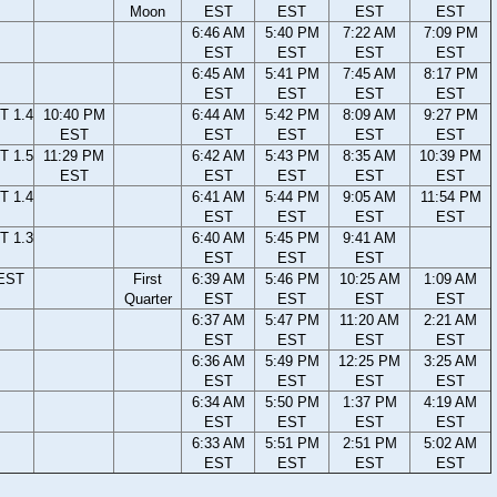
Moon
EST
EST
EST
EST
6:46 AM
5:40 PM
7:22 AM
7:09 PM
EST
EST
EST
EST
6:45 AM
5:41 PM
7:45 AM
8:17 PM
EST
EST
EST
EST
T 1.4
10:40 PM
6:44 AM
5:42 PM
8:09 AM
9:27 PM
EST
EST
EST
EST
EST
T 1.5
11:29 PM
6:42 AM
5:43 PM
8:35 AM
10:39 PM
EST
EST
EST
EST
EST
T 1.4
6:41 AM
5:44 PM
9:05 AM
11:54 PM
EST
EST
EST
EST
T 1.3
6:40 AM
5:45 PM
9:41 AM
EST
EST
EST
 EST
First
6:39 AM
5:46 PM
10:25 AM
1:09 AM
Quarter
EST
EST
EST
EST
6:37 AM
5:47 PM
11:20 AM
2:21 AM
EST
EST
EST
EST
6:36 AM
5:49 PM
12:25 PM
3:25 AM
EST
EST
EST
EST
6:34 AM
5:50 PM
1:37 PM
4:19 AM
EST
EST
EST
EST
6:33 AM
5:51 PM
2:51 PM
5:02 AM
EST
EST
EST
EST