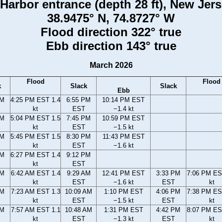
arbor entrance (depth 28 ft), New Jer
38.9475° N, 74.8727° W
Flood direction 322° true
Ebb direction 143° true
March 2026
Flood
Flood
k
Slack
Slack
Ebb
PM
4:25 PM EST 1.4
6:55 PM
10:14 PM EST
kt
EST
−1.4 kt
PM
5:04 PM EST 1.5
7:45 PM
10:59 PM EST
kt
EST
−1.5 kt
PM
5:45 PM EST 1.5
8:30 PM
11:43 PM EST
kt
EST
−1.6 kt
PM
6:27 PM EST 1.4
9:12 PM
kt
EST
AM
6:42 AM EST 1.4
9:29 AM
12:41 PM EST
3:33 PM
7:06 PM ES
kt
EST
−1.6 kt
EST
kt
AM
7:23 AM EST 1.3
10:09 AM
1:10 PM EST
4:06 PM
7:38 PM ES
kt
EST
−1.5 kt
EST
kt
AM
7:57 AM EST 1.1
10:48 AM
1:31 PM EST
4:42 PM
8:07 PM ES
kt
EST
−1.3 kt
EST
kt