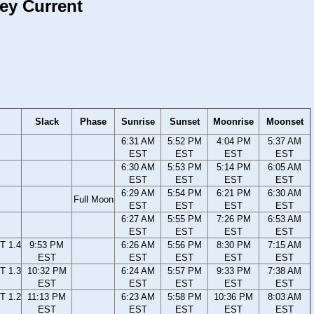
sey Current
Slack
Phase
Sunrise
Sunset
Moonrise
Moonset
6:31 AM
5:52 PM
4:04 PM
5:37 AM
EST
EST
EST
EST
6:30 AM
5:53 PM
5:14 PM
6:05 AM
EST
EST
EST
EST
6:29 AM
5:54 PM
6:21 PM
6:30 AM
Full Moon
EST
EST
EST
EST
6:27 AM
5:55 PM
7:26 PM
6:53 AM
EST
EST
EST
EST
T 1.4
9:53 PM
6:26 AM
5:56 PM
8:30 PM
7:15 AM
EST
EST
EST
EST
EST
T 1.3
10:32 PM
6:24 AM
5:57 PM
9:33 PM
7:38 AM
EST
EST
EST
EST
EST
T 1.2
11:13 PM
6:23 AM
5:58 PM
10:36 PM
8:03 AM
EST
EST
EST
EST
EST