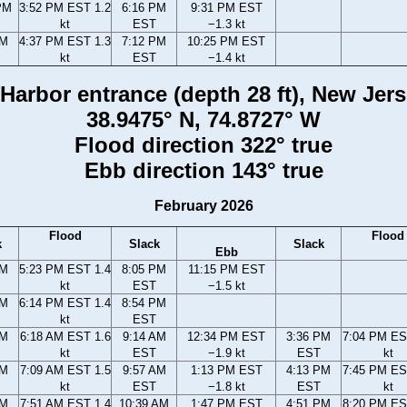
PM
3:52 PM EST 1.2
6:16 PM
9:31 PM EST
kt
EST
−1.3 kt
PM
4:37 PM EST 1.3
7:12 PM
10:25 PM EST
kt
EST
−1.4 kt
arbor entrance (depth 28 ft), New Jer
38.9475° N, 74.8727° W
Flood direction 322° true
Ebb direction 143° true
February 2026
Flood
Flood
k
Slack
Slack
Ebb
PM
5:23 PM EST 1.4
8:05 PM
11:15 PM EST
kt
EST
−1.5 kt
PM
6:14 PM EST 1.4
8:54 PM
kt
EST
AM
6:18 AM EST 1.6
9:14 AM
12:34 PM EST
3:36 PM
7:04 PM ES
kt
EST
−1.9 kt
EST
kt
AM
7:09 AM EST 1.5
9:57 AM
1:13 PM EST
4:13 PM
7:45 PM ES
kt
EST
−1.8 kt
EST
kt
AM
7:51 AM EST 1.4
10:39 AM
1:47 PM EST
4:51 PM
8:20 PM ES