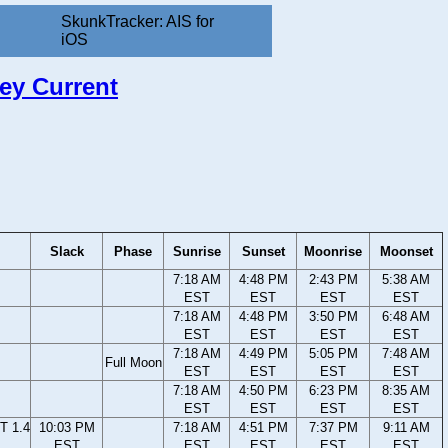
SkunkTracker: AIS for
iOS
sey Current
Slack
Phase
Sunrise
Sunset
Moonrise
Moonset
7:18 AM
4:48 PM
2:43 PM
5:38 AM
EST
EST
EST
EST
7:18 AM
4:48 PM
3:50 PM
6:48 AM
EST
EST
EST
EST
7:18 AM
4:49 PM
5:05 PM
7:48 AM
Full Moon
EST
EST
EST
EST
7:18 AM
4:50 PM
6:23 PM
8:35 AM
EST
EST
EST
EST
T 1.4
10:03 PM
7:18 AM
4:51 PM
7:37 PM
9:11 AM
EST
EST
EST
EST
EST