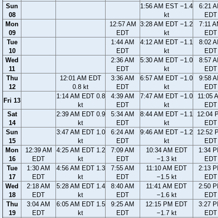
Sun
1:56 AM EST −1.4
6:21 
08
kt
EDT
Mon
12:57 AM
3:28 AM EDT −1.2
7:11 
09
EDT
kt
EDT
Tue
1:44 AM
4:12 AM EDT −1.1
8:02 
10
EDT
kt
EDT
Wed
2:36 AM
5:30 AM EDT −1.0
8:57 
11
EDT
kt
EDT
Thu
12:01 AM EDT
3:36 AM
6:57 AM EDT −1.0
9:58 
12
0.8 kt
EDT
kt
EDT
1:14 AM EDT 0.8
4:39 AM
7:47 AM EDT −1.0
11:05 
Fri 13
kt
EDT
kt
EDT
Sat
2:39 AM EDT 0.9
5:34 AM
8:44 AM EDT −1.1
12:04 
14
kt
EDT
kt
EDT
Sun
3:47 AM EDT 1.0
6:24 AM
9:46 AM EDT −1.2
12:52 
15
kt
EDT
kt
EDT
Mon
12:39 AM
4:25 AM EDT 1.2
7:09 AM
10:34 AM EDT
1:34 
16
EDT
kt
EDT
−1.3 kt
EDT
Tue
1:30 AM
4:56 AM EDT 1.3
7:55 AM
11:10 AM EDT
2:13 
17
EDT
kt
EDT
−1.5 kt
EDT
Wed
2:18 AM
5:28 AM EDT 1.4
8:40 AM
11:41 AM EDT
2:50 
18
EDT
kt
EDT
−1.6 kt
EDT
Thu
3:04 AM
6:05 AM EDT 1.5
9:25 AM
12:15 PM EDT
3:27 
19
EDT
kt
EDT
−1.7 kt
EDT