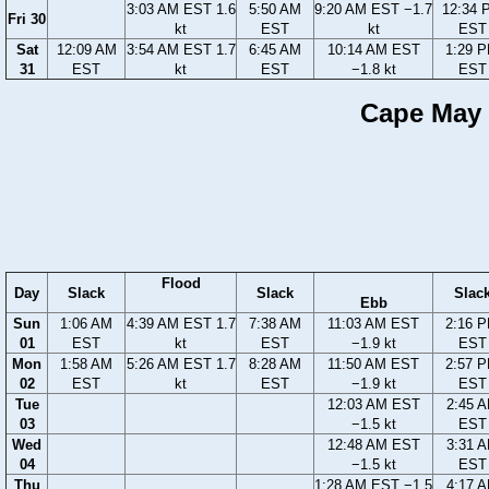
3:03 AM EST 1.6
5:50 AM
9:20 AM EST −1.7
12:34 
Fri 30
kt
EST
kt
EST
Sat
12:09 AM
3:54 AM EST 1.7
6:45 AM
10:14 AM EST
1:29 
31
EST
kt
EST
−1.8 kt
EST
Cape May H
Flood
Day
Slack
Slack
Slac
Ebb
Sun
1:06 AM
4:39 AM EST 1.7
7:38 AM
11:03 AM EST
2:16 
01
EST
kt
EST
−1.9 kt
EST
Mon
1:58 AM
5:26 AM EST 1.7
8:28 AM
11:50 AM EST
2:57 
02
EST
kt
EST
−1.9 kt
EST
Tue
12:03 AM EST
2:45 
03
−1.5 kt
EST
Wed
12:48 AM EST
3:31 
04
−1.5 kt
EST
Thu
1:28 AM EST −1.5
4:17 