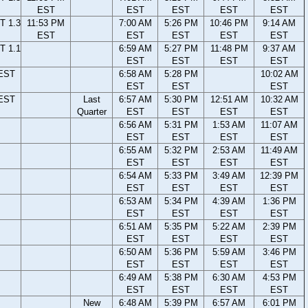
EST
EST
EST
EST
EST
T 1.3
11:53 PM
7:00 AM
5:26 PM
10:46 PM
9:14 AM
EST
EST
EST
EST
EST
T 1.1
6:59 AM
5:27 PM
11:48 PM
9:37 AM
EST
EST
EST
EST
 EST
6:58 AM
5:28 PM
10:02 AM
EST
EST
EST
 EST
Last
6:57 AM
5:30 PM
12:51 AM
10:32 AM
Quarter
EST
EST
EST
EST
6:56 AM
5:31 PM
1:53 AM
11:07 AM
EST
EST
EST
EST
6:55 AM
5:32 PM
2:53 AM
11:49 AM
EST
EST
EST
EST
6:54 AM
5:33 PM
3:49 AM
12:39 PM
EST
EST
EST
EST
6:53 AM
5:34 PM
4:39 AM
1:36 PM
EST
EST
EST
EST
6:51 AM
5:35 PM
5:22 AM
2:39 PM
EST
EST
EST
EST
6:50 AM
5:36 PM
5:59 AM
3:46 PM
EST
EST
EST
EST
6:49 AM
5:38 PM
6:30 AM
4:53 PM
EST
EST
EST
EST
New
6:48 AM
5:39 PM
6:57 AM
6:01 PM