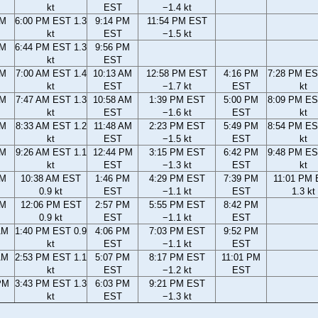
kt
EST
−1.4 kt
PM
6:00 PM EST 1.3
9:14 PM
11:54 PM EST
kt
EST
−1.5 kt
PM
6:44 PM EST 1.3
9:56 PM
kt
EST
AM
7:00 AM EST 1.4
10:13 AM
12:58 PM EST
4:16 PM
7:28 PM ES
kt
EST
−1.7 kt
EST
kt
AM
7:47 AM EST 1.3
10:58 AM
1:39 PM EST
5:00 PM
8:09 PM ES
kt
EST
−1.6 kt
EST
kt
AM
8:33 AM EST 1.2
11:48 AM
2:23 PM EST
5:49 PM
8:54 PM ES
kt
EST
−1.5 kt
EST
kt
AM
9:26 AM EST 1.1
12:44 PM
3:15 PM EST
6:42 PM
9:48 PM ES
kt
EST
−1.3 kt
EST
kt
AM
10:38 AM EST
1:46 PM
4:29 PM EST
7:39 PM
11:01 PM
0.9 kt
EST
−1.1 kt
EST
1.3 kt
AM
12:06 PM EST
2:57 PM
5:55 PM EST
8:42 PM
0.9 kt
EST
−1.1 kt
EST
AM
1:40 PM EST 0.9
4:06 PM
7:03 PM EST
9:52 PM
kt
EST
−1.1 kt
EST
AM
2:53 PM EST 1.1
5:07 PM
8:17 PM EST
11:01 PM
kt
EST
−1.2 kt
EST
PM
3:43 PM EST 1.3
6:03 PM
9:21 PM EST
kt
EST
−1.3 kt