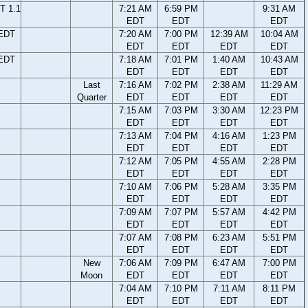
T 1.1
7:21 AM
6:59 PM
9:31 AM
EDT
EDT
EDT
 EDT
7:20 AM
7:00 PM
12:39 AM
10:04 AM
EDT
EDT
EDT
EDT
 EDT
7:18 AM
7:01 PM
1:40 AM
10:43 AM
EDT
EDT
EDT
EDT
Last
7:16 AM
7:02 PM
2:38 AM
11:29 AM
Quarter
EDT
EDT
EDT
EDT
7:15 AM
7:03 PM
3:30 AM
12:23 PM
EDT
EDT
EDT
EDT
7:13 AM
7:04 PM
4:16 AM
1:23 PM
EDT
EDT
EDT
EDT
7:12 AM
7:05 PM
4:55 AM
2:28 PM
EDT
EDT
EDT
EDT
7:10 AM
7:06 PM
5:28 AM
3:35 PM
EDT
EDT
EDT
EDT
7:09 AM
7:07 PM
5:57 AM
4:42 PM
EDT
EDT
EDT
EDT
7:07 AM
7:08 PM
6:23 AM
5:51 PM
EDT
EDT
EDT
EDT
New
7:06 AM
7:09 PM
6:47 AM
7:00 PM
Moon
EDT
EDT
EDT
EDT
7:04 AM
7:10 PM
7:11 AM
8:11 PM
EDT
EDT
EDT
EDT