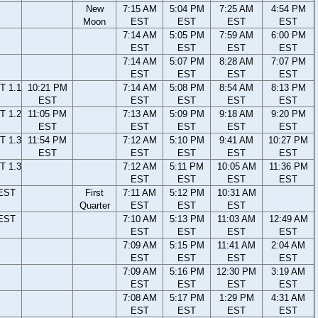
New
7:15 AM
5:04 PM
7:25 AM
4:54 PM
Moon
EST
EST
EST
EST
7:14 AM
5:05 PM
7:59 AM
6:00 PM
EST
EST
EST
EST
7:14 AM
5:07 PM
8:28 AM
7:07 PM
EST
EST
EST
EST
T 1.1
10:21 PM
7:14 AM
5:08 PM
8:54 AM
8:13 PM
EST
EST
EST
EST
EST
T 1.2
11:05 PM
7:13 AM
5:09 PM
9:18 AM
9:20 PM
EST
EST
EST
EST
EST
T 1.3
11:54 PM
7:12 AM
5:10 PM
9:41 AM
10:27 PM
EST
EST
EST
EST
EST
T 1.3
7:12 AM
5:11 PM
10:05 AM
11:36 PM
EST
EST
EST
EST
 EST
First
7:11 AM
5:12 PM
10:31 AM
Quarter
EST
EST
EST
 EST
7:10 AM
5:13 PM
11:03 AM
12:49 AM
EST
EST
EST
EST
7:09 AM
5:15 PM
11:41 AM
2:04 AM
EST
EST
EST
EST
7:09 AM
5:16 PM
12:30 PM
3:19 AM
EST
EST
EST
EST
7:08 AM
5:17 PM
1:29 PM
4:31 AM
EST
EST
EST
EST