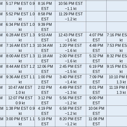
PM
5:17 PM EST 0.9
8:16 PM
10:56 PM EST
kt
EST
−1.1 kt
PM
5:52 PM EST 1.0
8:58 PM
11:29 PM EST
kt
EST
−1.2 kt
PM
6:34 PM EST 1.0
9:39 PM
kt
EST
AM
6:28 AM EST 1.3
9:53 AM
12:43 PM EST
4:07 PM
7:16 PM ES
kt
EST
−1.6 kt
EST
kt
AM
7:16 AM EST 1.3
10:34 AM
1:20 PM EST
4:48 PM
7:53 PM ES
kt
EST
−1.6 kt
EST
kt
AM
8:00 AM EST 1.3
11:18 AM
2:00 PM EST
5:32 PM
8:32 PM ES
kt
EST
−1.6 kt
EST
kt
AM
8:44 AM EST 1.2
12:06 PM
2:45 PM EST
6:19 PM
9:15 PM ES
kt
EST
−1.5 kt
EST
kt
AM
9:36 AM EST 1.1
1:00 PM
3:40 PM EST
7:09 PM
10:10 PM
kt
EST
−1.4 kt
EST
1.3 kt
AM
10:47 AM EST
2:02 PM
4:49 PM EST
8:01 PM
11:19 PM
1.0 kt
EST
−1.3 kt
EST
1.3 kt
AM
12:07 PM EST
3:12 PM
5:56 PM EST
9:00 PM
0.9 kt
EST
−1.2 kt
EST
AM
1:38 PM EST 0.9
4:19 PM
6:58 PM EST
10:04 PM
kt
EST
−1.2 kt
EST
AM
3:00 PM EST 1.1
5:19 PM
8:20 PM EST
11:08 PM
kt
EST
−1.2 kt
EST