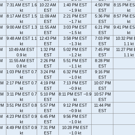
AM
7:31 AM EST 1.6
10:22 AM
1:40 PM EST
4:50 PM
8:15 PM ES
kt
EST
−1.9 kt
EST
kt
AM
8:17 AM EST 1.5
11:09 AM
2:21 PM EST
5:36 PM
8:57 PM ES
kt
EST
−1.7 kt
EST
kt
AM
9:00 AM EST 1.3
11:55 AM
3:03 PM EST
6:21 PM
9:41 PM ES
kt
EST
−1.5 kt
EST
kt
AM
9:48 AM EST 1.1
12:43 PM
3:58 PM EST
7:03 PM
10:32 PM
kt
EST
−1.3 kt
EST
1.1 kt
AM
10:49 AM EST
1:32 PM
5:02 PM EST
7:45 PM
11:27 PM
0.9 kt
EST
−1.2 kt
EST
1.1 kt
AM
11:55 AM EST
2:26 PM
5:51 PM EST
8:28 PM
0.8 kt
EST
−1.1 kt
EST
AM
1:03 PM EST 0.7
3:24 PM
6:32 PM EST
9:16 PM
kt
EST
−1.0 kt
EST
AM
2:17 PM EST 0.7
4:19 PM
7:13 PM EST
10:07 PM
kt
EST
−0.9 kt
EST
AM
3:11 PM EST 0.7
5:10 PM
8:11 PM EST −0.9
10:57 PM
kt
EST
kt
EST
PM
3:51 PM EST 0.8
5:57 PM
9:12 PM EST
11:44 PM
kt
EST
−0.9 kt
EST
PM
4:23 PM EST 0.9
6:45 PM
9:56 PM EST
kt
EST
−1.0 kt
PM
4:49 PM EST 0.9
7:31 PM
10:28 PM EST
kt
EST
−1.0 kt