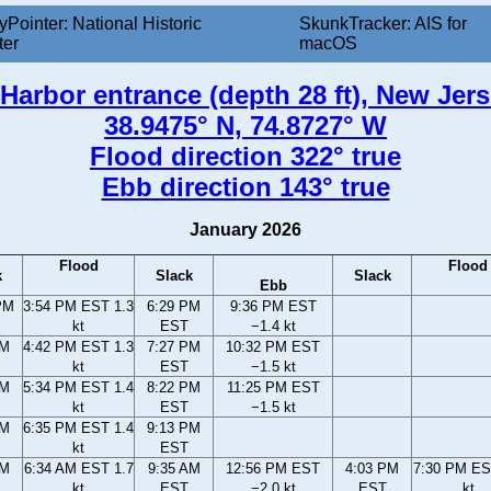
yPointer: National Historic
SkunkTracker: AIS for
ter
macOS
arbor entrance (depth 28 ft), New Jer
38.9475° N, 74.8727° W
Flood direction 322° true
Ebb direction 143° true
January 2026
Flood
Flood
k
Slack
Slack
Ebb
PM
3:54 PM EST 1.3
6:29 PM
9:36 PM EST
kt
EST
−1.4 kt
PM
4:42 PM EST 1.3
7:27 PM
10:32 PM EST
kt
EST
−1.5 kt
PM
5:34 PM EST 1.4
8:22 PM
11:25 PM EST
kt
EST
−1.5 kt
PM
6:35 PM EST 1.4
9:13 PM
kt
EST
AM
6:34 AM EST 1.7
9:35 AM
12:56 PM EST
4:03 PM
7:30 PM ES
kt
EST
−2.0 kt
EST
kt