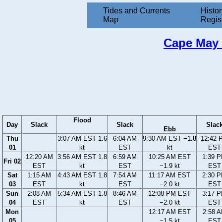
Tides and Currents
Histor
Map
Regis
Cape May H
Flood
Day
Slack
Slack
Slac
Ebb
Thu
3:07 AM EST 1.6
6:04 AM
9:30 AM EST −1.8
12:42 
01
kt
EST
kt
EST
12:20 AM
3:56 AM EST 1.8
6:59 AM
10:25 AM EST
1:39 
Fri 02
EST
kt
EST
−1.9 kt
EST
Sat
1:15 AM
4:43 AM EST 1.8
7:54 AM
11:17 AM EST
2:30 
03
EST
kt
EST
−2.0 kt
EST
Sun
2:08 AM
5:34 AM EST 1.8
8:46 AM
12:08 PM EST
3:17 
04
EST
kt
EST
−2.0 kt
EST
Mon
12:17 AM EST
2:58 
05
−1.5 kt
EST