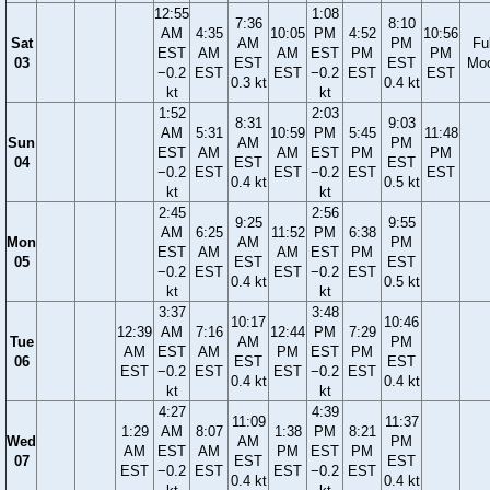
12:55
1:08
7:36
8:10
AM
4:35
10:05
PM
4:52
10:56
Sat
AM
PM
Ful
EST
AM
AM
EST
PM
PM
03
EST
EST
Mo
−0.2
EST
EST
−0.2
EST
EST
0.3 kt
0.4 kt
kt
kt
1:52
2:03
8:31
9:03
AM
5:31
10:59
PM
5:45
11:48
Sun
AM
PM
EST
AM
AM
EST
PM
PM
04
EST
EST
−0.2
EST
EST
−0.2
EST
EST
0.4 kt
0.5 kt
kt
kt
2:45
2:56
9:25
9:55
AM
6:25
11:52
PM
6:38
Mon
AM
PM
EST
AM
AM
EST
PM
05
EST
EST
−0.2
EST
EST
−0.2
EST
0.4 kt
0.5 kt
kt
kt
3:37
3:48
10:17
10:46
12:39
AM
7:16
12:44
PM
7:29
Tue
AM
PM
AM
EST
AM
PM
EST
PM
06
EST
EST
EST
−0.2
EST
EST
−0.2
EST
0.4 kt
0.4 kt
kt
kt
4:27
4:39
11:09
11:37
1:29
AM
8:07
1:38
PM
8:21
Wed
AM
PM
AM
EST
AM
PM
EST
PM
07
EST
EST
EST
−0.2
EST
EST
−0.2
EST
0.4 kt
0.4 kt