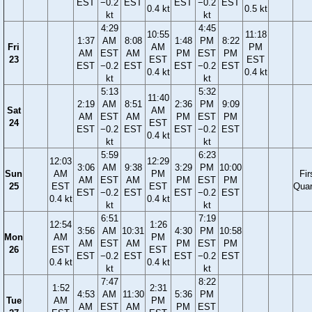
EST
−0.2
EST
EST
−0.2
EST
0.4 kt
0.5 kt
kt
kt
4:29
4:45
10:55
11:18
1:37
AM
8:08
1:48
PM
8:22
Fri
AM
PM
AM
EST
AM
PM
EST
PM
23
EST
EST
EST
−0.2
EST
EST
−0.2
EST
0.4 kt
0.4 kt
kt
kt
5:13
5:32
11:40
2:19
AM
8:51
2:36
PM
9:09
Sat
AM
AM
EST
AM
PM
EST
PM
24
EST
EST
−0.2
EST
EST
−0.2
EST
0.4 kt
kt
kt
5:59
6:23
12:03
12:29
3:06
AM
9:38
3:29
PM
10:00
Sun
AM
PM
Fir
AM
EST
AM
PM
EST
PM
25
EST
EST
Quar
EST
−0.2
EST
EST
−0.2
EST
0.4 kt
0.4 kt
kt
kt
6:51
7:19
12:54
1:26
3:56
AM
10:31
4:30
PM
10:58
Mon
AM
PM
AM
EST
AM
PM
EST
PM
26
EST
EST
EST
−0.2
EST
EST
−0.2
EST
0.4 kt
0.4 kt
kt
kt
7:47
8:22
1:52
2:31
4:53
AM
11:30
5:36
PM
Tue
AM
PM
AM
EST
AM
PM
EST