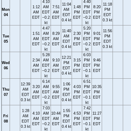
4:10
4:40
11:04
11:18
1:12
AM
7:51
1:48
PM
8:20
Mon
AM
PM
AM
EDT
AM
PM
EDT
PM
04
EDT
EDT
EDT
−0.2
EDT
EDT
−0.2
EDT
0.4 kt
0.3 kt
kt
kt
4:47
5:20
11:40
11:56
1:51
AM
8:29
2:30
PM
9:01
Tue
AM
PM
AM
EDT
AM
PM
EDT
PM
05
EDT
EDT
EDT
−0.2
EDT
EDT
−0.2
EDT
0.4 kt
0.3 kt
kt
kt
5:28
6:03
12:21
2:34
AM
9:10
3:15
PM
9:46
Wed
PM
AM
EDT
AM
PM
EDT
PM
06
EDT
EDT
−0.2
EDT
EDT
−0.1
EDT
0.4 kt
kt
kt
6:14
6:51
12:39
1:06
3:20
AM
9:55
4:03
PM
10:35
Thu
AM
PM
AM
EDT
AM
PM
EDT
PM
07
EDT
EDT
EDT
−0.2
EDT
EDT
−0.1
EDT
0.3 kt
0.4 kt
kt
kt
7:03
7:42
1:28
1:55
4:10
AM
10:44
4:53
PM
11:27
Fri
AM
PM
AM
EDT
AM
PM
EDT
PM
08
EDT
EDT
EDT
−0.2
EDT
EDT
−0.1
EDT
0.3 kt
0.4 kt
kt
kt