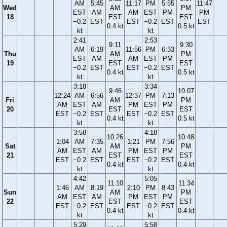
AM
5:45
11:17
PM
5:55
11:47
Wed
AM
PM
EST
AM
AM
EST
PM
PM
18
EST
EST
−0.2
EST
EST
−0.2
EST
EST
0.4 kt
0.5 kt
kt
kt
2:41
2:53
9:11
9:30
AM
6:19
11:56
PM
6:33
Thu
AM
PM
EST
AM
AM
EST
PM
19
EST
EST
−0.2
EST
EST
−0.2
EST
0.4 kt
0.5 kt
kt
kt
3:18
3:34
9:46
10:07
12:24
AM
6:56
12:37
PM
7:13
Fri
AM
PM
AM
EST
AM
PM
EST
PM
20
EST
EST
EST
−0.2
EST
EST
−0.2
EST
0.4 kt
0.5 kt
kt
kt
3:58
4:18
10:26
10:48
1:04
AM
7:35
1:21
PM
7:56
Sat
AM
PM
AM
EST
AM
PM
EST
PM
21
EST
EST
EST
−0.2
EST
EST
−0.2
EST
0.4 kt
0.4 kt
kt
kt
4:42
5:05
11:10
11:34
1:46
AM
8:19
2:10
PM
8:43
Sun
AM
PM
AM
EST
AM
PM
EST
PM
22
EST
EST
EST
−0.2
EST
EST
−0.2
EST
0.4 kt
0.4 kt
kt
kt
5:29
5:58