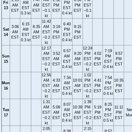
Fri
AM
PM
AM
AM
EST
PM
PM
EST
13
EST
EST
EST
EST
−0.1
EST
EST
−0.1
0.3 kt
0.4 kt
kt
kt
11:42
6:15
6:40
3:06
8:35
AM
3:19
9:15
Sat
AM
PM
AM
AM
EST
PM
PM
14
EST
EST
EST
EST
−0.2
EST
EST
0.3 kt
0.4 kt
kt
12:17
12:24
6:57
7:19
AM
3:52
9:20
PM
4:02
9:57
Sun
AM
PM
EST
AM
AM
EST
PM
PM
15
EST
EST
−0.2
EST
EST
−0.2
EST
EST
0.4 kt
0.4 kt
kt
kt
12:56
1:02
7:34
7:54
AM
4:33
10:01
PM
4:41
10:35
Mon
AM
PM
EST
AM
AM
EST
PM
PM
16
EST
EST
−0.2
EST
EST
−0.2
EST
EST
0.4 kt
0.4 kt
kt
kt
1:31
1:39
8:07
8:25
AM
5:09
10:39
PM
5:19
11:11
Tue
AM
PM
Ne
EST
AM
AM
EST
PM
PM
17
EST
EST
Mo
−0.2
EST
EST
−0.2
EST
EST
0.4 kt
0.5 kt
kt
kt
2:05
2:15
8:38
8:57