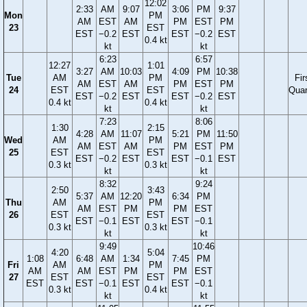
12:02
2:33
AM
9:07
3:06
PM
9:37
Mon
PM
AM
EST
AM
PM
EST
PM
23
EST
EST
−0.2
EST
EST
−0.2
EST
0.4 kt
kt
kt
6:23
6:57
12:27
1:01
3:27
AM
10:03
4:09
PM
10:38
Tue
AM
PM
Fir
AM
EST
AM
PM
EST
PM
24
EST
EST
Quar
EST
−0.2
EST
EST
−0.2
EST
0.4 kt
0.4 kt
kt
kt
7:23
8:06
1:30
2:15
4:28
AM
11:07
5:21
PM
11:50
Wed
AM
PM
AM
EST
AM
PM
EST
PM
25
EST
EST
EST
−0.2
EST
EST
−0.1
EST
0.3 kt
0.3 kt
kt
kt
8:32
9:24
2:50
3:43
5:37
AM
12:20
6:34
PM
Thu
AM
PM
AM
EST
PM
PM
EST
26
EST
EST
EST
−0.1
EST
EST
−0.1
0.3 kt
0.3 kt
kt
kt
9:49
10:46
4:20
5:04
1:08
6:48
AM
1:34
7:45
PM
Fri
AM
PM
AM
AM
EST
PM
PM
EST
27
EST
EST
EST
EST
−0.1
EST
EST
−0.1
0.3 kt
0.4 kt
kt
kt