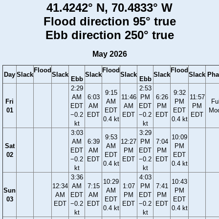
41.4242° N, 70.4833° W
Flood direction 95° true
Ebb direction 250° true
May 2026
Flood
Flood
Flood
Day
Slack
Slack
Slack
Slack
Slack
Slack
Pha
Ebb
Ebb
2:29
2:53
9:15
9:32
AM
6:03
11:46
PM
6:26
11:57
Fri
AM
PM
Ful
EDT
AM
AM
EDT
PM
PM
01
EDT
EDT
Mo
−0.2
EDT
EDT
−0.2
EDT
EDT
0.4 kt
0.4 kt
kt
kt
3:03
3:29
9:53
10:09
AM
6:39
12:27
PM
7:04
Sat
AM
PM
EDT
AM
PM
EDT
PM
02
EDT
EDT
−0.2
EDT
EDT
−0.2
EDT
0.4 kt
0.4 kt
kt
kt
3:36
4:03
10:29
10:43
12:34
AM
7:15
1:07
PM
7:41
Sun
AM
PM
AM
EDT
AM
PM
EDT
PM
03
EDT
EDT
EDT
−0.2
EDT
EDT
−0.2
EDT
0.4 kt
0.4 kt
kt
kt