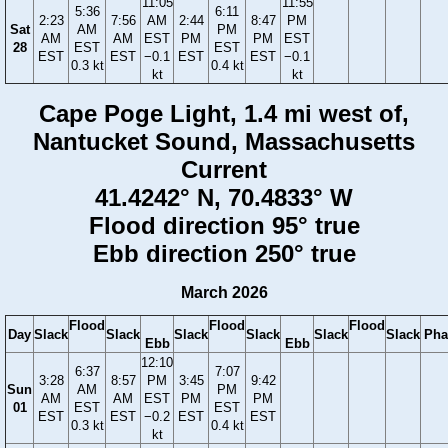
11:05
11:55
5:36
6:11
2:23
7:56
AM
2:44
8:47
PM
Sat
AM
PM
AM
AM
EST
PM
PM
EST
28
EST
EST
EST
EST
−0.1
EST
EST
−0.1
0.3 kt
0.4 kt
kt
kt
Cape Poge Light, 1.4 mi west of,
Nantucket Sound, Massachusetts
Current
41.4242° N, 70.4833° W
Flood direction 95° true
Ebb direction 250° true
March 2026
Flood
Flood
Flood
Day
Slack
Slack
Slack
Slack
Slack
Slack
Pha
Ebb
Ebb
12:10
6:37
7:07
3:28
8:57
PM
3:45
9:42
Sun
AM
PM
AM
AM
EST
PM
PM
01
EST
EST
EST
EST
−0.2
EST
EST
0.3 kt
0.4 kt
kt