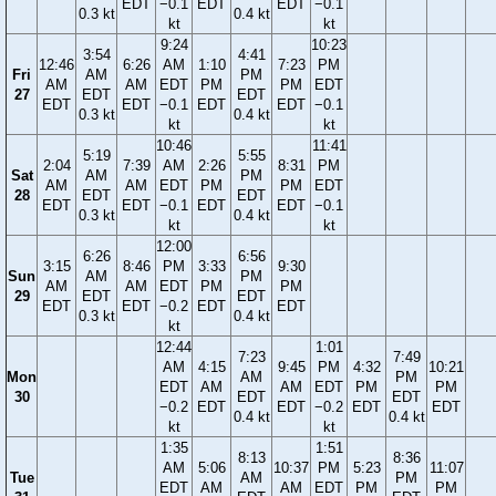
EDT
−0.1
EDT
EDT
−0.1
0.3 kt
0.4 kt
kt
kt
9:24
10:23
3:54
4:41
12:46
6:26
AM
1:10
7:23
PM
Fri
AM
PM
AM
AM
EDT
PM
PM
EDT
27
EDT
EDT
EDT
EDT
−0.1
EDT
EDT
−0.1
0.3 kt
0.4 kt
kt
kt
10:46
11:41
5:19
5:55
2:04
7:39
AM
2:26
8:31
PM
Sat
AM
PM
AM
AM
EDT
PM
PM
EDT
28
EDT
EDT
EDT
EDT
−0.1
EDT
EDT
−0.1
0.3 kt
0.4 kt
kt
kt
12:00
6:26
6:56
3:15
8:46
PM
3:33
9:30
Sun
AM
PM
AM
AM
EDT
PM
PM
29
EDT
EDT
EDT
EDT
−0.2
EDT
EDT
0.3 kt
0.4 kt
kt
12:44
1:01
7:23
7:49
AM
4:15
9:45
PM
4:32
10:21
Mon
AM
PM
EDT
AM
AM
EDT
PM
PM
30
EDT
EDT
−0.2
EDT
EDT
−0.2
EDT
EDT
0.4 kt
0.4 kt
kt
kt
1:35
1:51
8:13
8:36
AM
5:06
10:37
PM
5:23
11:07
Tue
AM
PM
EDT
AM
AM
EDT
PM
PM