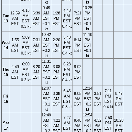
kt
kt
9:49
10:25
4:15
4:48
12:59
6:39
AM
1:28
7:21
PM
Tue
AM
PM
AM
AM
EST
PM
PM
EST
13
EST
EST
EST
EST
−0.1
EST
EST
−0.1
0.3 kt
0.4 kt
kt
kt
10:42
11:19
5:09
5:40
1:55
7:31
AM
2:20
8:14
PM
Wed
AM
PM
AM
AM
EST
PM
PM
EST
14
EST
EST
EST
EST
−0.2
EST
EST
−0.1
0.3 kt
0.4 kt
kt
kt
11:31
6:00
6:28
2:49
8:20
AM
3:08
9:02
Thu
AM
PM
AM
AM
EST
PM
PM
15
EST
EST
EST
EST
−0.2
EST
EST
0.3 kt
0.4 kt
kt
12:07
12:14
6:46
7:11
AM
3:38
9:05
PM
3:51
9:47
Fri
AM
PM
EST
AM
AM
EST
PM
PM
16
EST
EST
−0.1
EST
EST
−0.2
EST
EST
0.3 kt
0.4 kt
kt
kt
12:49
12:54
7:27
7:50
AM
4:22
9:48
PM
4:32
10:28
Sat
AM
PM
EST
AM
AM
EST
PM
PM
17
EST
EST
−0.2
EST
EST
−0.2
EST
EST