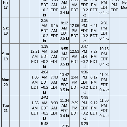
Fri
AM
PM
Ne
EDT
AM
AM
EDT
PM
PM
17
EDT
EDT
Mo
−0.2
EDT
EDT
−0.2
EDT
EDT
0.4 kt
0.4 kt
kt
kt
2:36
3:01
9:12
9:31
AM
6:15
12:06
PM
6:41
Sat
AM
PM
EDT
AM
PM
EDT
PM
18
EDT
EDT
−0.2
EDT
EDT
−0.2
EDT
0.5 kt
0.4 kt
kt
kt
3:19
3:47
9:55
10:15
12:21
AM
6:58
12:53
PM
7:27
Sun
AM
PM
AM
EDT
AM
PM
EDT
PM
19
EDT
EDT
EDT
−0.2
EDT
EDT
−0.2
EDT
0.5 kt
0.4 kt
kt
kt
4:04
4:36
10:42
11:04
1:06
AM
7:43
1:44
PM
8:17
Mon
AM
PM
AM
EDT
AM
PM
EDT
PM
20
EDT
EDT
EDT
−0.2
EDT
EDT
−0.2
EDT
0.5 kt
0.4 kt
kt
kt
4:54
5:30
11:34
11:59
1:55
AM
8:33
2:39
PM
9:12
Tue
AM
PM
AM
EDT
AM
PM
EDT
PM
21
EDT
EDT
EDT
−0.2
EDT
EDT
−0.2
EDT
0.4 kt
0.4 kt
kt
kt
5:48
6:29
12:35