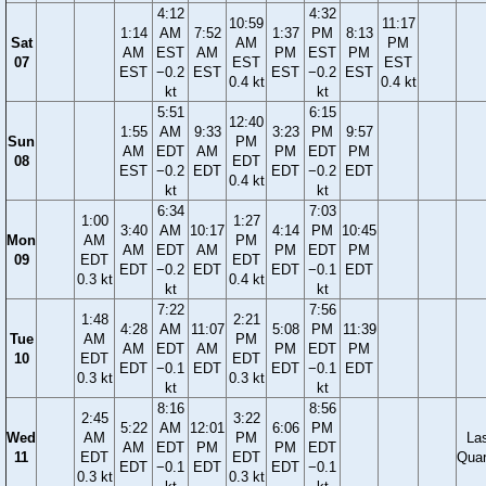
4:12
4:32
10:59
11:17
1:14
AM
7:52
1:37
PM
8:13
Sat
AM
PM
AM
EST
AM
PM
EST
PM
07
EST
EST
EST
−0.2
EST
EST
−0.2
EST
0.4 kt
0.4 kt
kt
kt
5:51
6:15
12:40
1:55
AM
9:33
3:23
PM
9:57
Sun
PM
AM
EDT
AM
PM
EDT
PM
08
EDT
EST
−0.2
EDT
EDT
−0.2
EDT
0.4 kt
kt
kt
6:34
7:03
1:00
1:27
3:40
AM
10:17
4:14
PM
10:45
Mon
AM
PM
AM
EDT
AM
PM
EDT
PM
09
EDT
EDT
EDT
−0.2
EDT
EDT
−0.1
EDT
0.3 kt
0.4 kt
kt
kt
7:22
7:56
1:48
2:21
4:28
AM
11:07
5:08
PM
11:39
Tue
AM
PM
AM
EDT
AM
PM
EDT
PM
10
EDT
EDT
EDT
−0.1
EDT
EDT
−0.1
EDT
0.3 kt
0.3 kt
kt
kt
8:16
8:56
2:45
3:22
5:22
AM
12:01
6:06
PM
Wed
AM
PM
La
AM
EDT
PM
PM
EDT
11
EDT
EDT
Quar
EDT
−0.1
EDT
EDT
−0.1
0.3 kt
0.3 kt