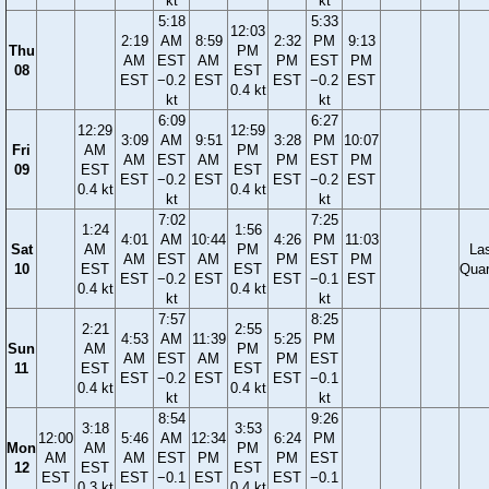
kt
kt
5:18
5:33
12:03
2:19
AM
8:59
2:32
PM
9:13
Thu
PM
AM
EST
AM
PM
EST
PM
08
EST
EST
−0.2
EST
EST
−0.2
EST
0.4 kt
kt
kt
6:09
6:27
12:29
12:59
3:09
AM
9:51
3:28
PM
10:07
Fri
AM
PM
AM
EST
AM
PM
EST
PM
09
EST
EST
EST
−0.2
EST
EST
−0.2
EST
0.4 kt
0.4 kt
kt
kt
7:02
7:25
1:24
1:56
4:01
AM
10:44
4:26
PM
11:03
Sat
AM
PM
La
AM
EST
AM
PM
EST
PM
10
EST
EST
Quar
EST
−0.2
EST
EST
−0.1
EST
0.4 kt
0.4 kt
kt
kt
7:57
8:25
2:21
2:55
4:53
AM
11:39
5:25
PM
Sun
AM
PM
AM
EST
AM
PM
EST
11
EST
EST
EST
−0.2
EST
EST
−0.1
0.4 kt
0.4 kt
kt
kt
8:54
9:26
3:18
3:53
12:00
5:46
AM
12:34
6:24
PM
Mon
AM
PM
AM
AM
EST
PM
PM
EST
12
EST
EST
EST
EST
−0.1
EST
EST
−0.1
0.3 kt
0.4 kt