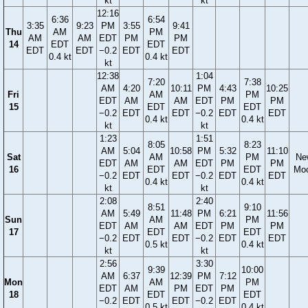
kt
kt
12:16
6:36
6:54
3:35
9:23
PM
3:55
9:41
Thu
AM
PM
AM
AM
EDT
PM
PM
14
EDT
EDT
EDT
EDT
−0.2
EDT
EDT
0.4 kt
0.4 kt
kt
12:38
1:04
7:20
7:38
AM
4:20
10:11
PM
4:43
10:25
Fri
AM
PM
EDT
AM
AM
EDT
PM
PM
15
EDT
EDT
−0.2
EDT
EDT
−0.2
EDT
EDT
0.4 kt
0.4 kt
kt
kt
1:23
1:51
8:05
8:23
AM
5:04
10:58
PM
5:32
11:10
Sat
AM
PM
Ne
EDT
AM
AM
EDT
PM
PM
16
EDT
EDT
Mo
−0.2
EDT
EDT
−0.2
EDT
EDT
0.4 kt
0.4 kt
kt
kt
2:08
2:40
8:51
9:10
AM
5:49
11:48
PM
6:21
11:56
Sun
AM
PM
EDT
AM
AM
EDT
PM
PM
17
EDT
EDT
−0.2
EDT
EDT
−0.2
EDT
EDT
0.5 kt
0.4 kt
kt
kt
2:56
3:30
9:39
10:00
AM
6:37
12:39
PM
7:12
Mon
AM
PM
EDT
AM
PM
EDT
PM
18
EDT
EDT
−0.2
EDT
EDT
−0.2
EDT
0.5 kt
0.4 kt