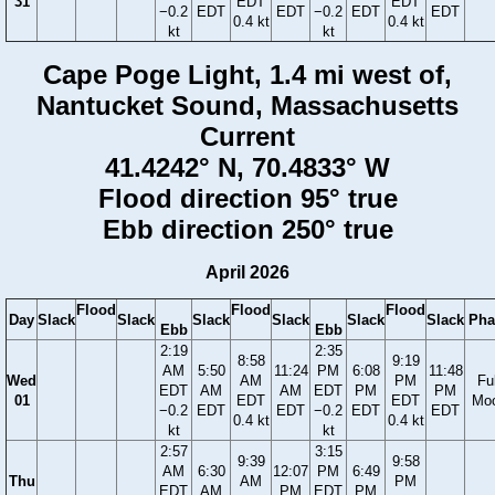
31
EDT
EDT
−0.2
EDT
EDT
−0.2
EDT
EDT
0.4 kt
0.4 kt
kt
kt
Cape Poge Light, 1.4 mi west of,
Nantucket Sound, Massachusetts
Current
41.4242° N, 70.4833° W
Flood direction 95° true
Ebb direction 250° true
April 2026
Flood
Flood
Flood
Day
Slack
Slack
Slack
Slack
Slack
Slack
Pha
Ebb
Ebb
2:19
2:35
8:58
9:19
AM
5:50
11:24
PM
6:08
11:48
Wed
AM
PM
Ful
EDT
AM
AM
EDT
PM
PM
01
EDT
EDT
Mo
−0.2
EDT
EDT
−0.2
EDT
EDT
0.4 kt
0.4 kt
kt
kt
2:57
3:15
9:39
9:58
AM
6:30
12:07
PM
6:49
Thu
AM
PM
EDT
AM
PM
EDT
PM