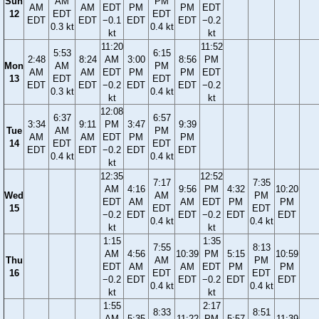
Sun
AM
PM
AM
AM
EDT
PM
PM
EDT
12
EDT
EDT
EDT
EDT
−0.1
EDT
EDT
−0.2
0.3 kt
0.4 kt
kt
kt
11:20
11:52
5:53
6:15
2:48
8:24
AM
3:00
8:56
PM
Mon
AM
PM
AM
AM
EDT
PM
PM
EDT
13
EDT
EDT
EDT
EDT
−0.2
EDT
EDT
−0.2
0.3 kt
0.4 kt
kt
kt
12:08
6:37
6:57
3:34
9:11
PM
3:47
9:39
Tue
AM
PM
AM
AM
EDT
PM
PM
14
EDT
EDT
EDT
EDT
−0.2
EDT
EDT
0.4 kt
0.4 kt
kt
12:35
12:52
7:17
7:35
AM
4:16
9:56
PM
4:32
10:20
Wed
AM
PM
EDT
AM
AM
EDT
PM
PM
15
EDT
EDT
−0.2
EDT
EDT
−0.2
EDT
EDT
0.4 kt
0.4 kt
kt
kt
1:15
1:35
7:55
8:13
AM
4:56
10:39
PM
5:15
10:59
Thu
AM
PM
EDT
AM
AM
EDT
PM
PM
16
EDT
EDT
−0.2
EDT
EDT
−0.2
EDT
EDT
0.4 kt
0.4 kt
kt
kt
1:55
2:17
8:33
8:51
AM
5:35
11:22
PM
5:57
11:39