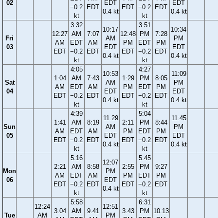
02
EDT
EDT
−0.2
EDT
EDT
−0.2
EDT
0.4 kt
0.4 kt
kt
kt
3:32
3:51
10:17
10:34
12:27
AM
7:07
12:48
PM
7:28
Fri
AM
PM
AM
EDT
AM
PM
EDT
PM
03
EDT
EDT
EDT
−0.2
EDT
EDT
−0.2
EDT
0.4 kt
0.4 kt
kt
kt
4:05
4:27
10:53
11:09
1:04
AM
7:43
1:29
PM
8:05
Sat
AM
PM
AM
EDT
AM
PM
EDT
PM
04
EDT
EDT
EDT
−0.2
EDT
EDT
−0.2
EDT
0.4 kt
0.4 kt
kt
kt
4:39
5:04
11:29
11:45
1:41
AM
8:19
2:11
PM
8:44
Sun
AM
PM
AM
EDT
AM
PM
EDT
PM
05
EDT
EDT
EDT
−0.2
EDT
EDT
−0.2
EDT
0.4 kt
0.4 kt
kt
kt
5:16
5:45
12:07
2:21
AM
8:58
2:55
PM
9:27
Mon
PM
AM
EDT
AM
PM
EDT
PM
06
EDT
EDT
−0.2
EDT
EDT
−0.2
EDT
0.4 kt
kt
kt
5:58
6:31
12:24
12:51
3:04
AM
9:41
3:43
PM
10:13
Tue
AM
PM