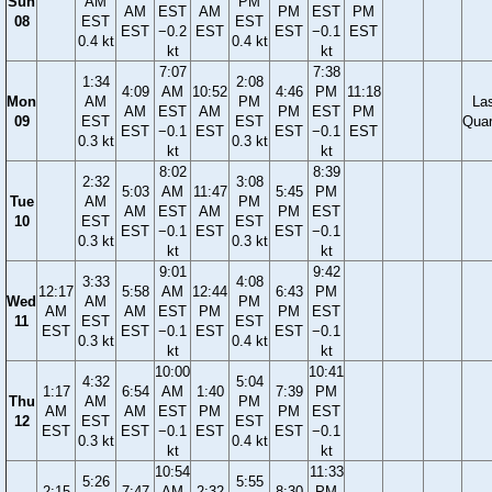
Sun
AM
PM
AM
EST
AM
PM
EST
PM
08
EST
EST
EST
−0.2
EST
EST
−0.1
EST
0.4 kt
0.4 kt
kt
kt
7:07
7:38
1:34
2:08
4:09
AM
10:52
4:46
PM
11:18
Mon
AM
PM
La
AM
EST
AM
PM
EST
PM
09
EST
EST
Quar
EST
−0.1
EST
EST
−0.1
EST
0.3 kt
0.3 kt
kt
kt
8:02
8:39
2:32
3:08
5:03
AM
11:47
5:45
PM
Tue
AM
PM
AM
EST
AM
PM
EST
10
EST
EST
EST
−0.1
EST
EST
−0.1
0.3 kt
0.3 kt
kt
kt
9:01
9:42
3:33
4:08
12:17
5:58
AM
12:44
6:43
PM
Wed
AM
PM
AM
AM
EST
PM
PM
EST
11
EST
EST
EST
EST
−0.1
EST
EST
−0.1
0.3 kt
0.4 kt
kt
kt
10:00
10:41
4:32
5:04
1:17
6:54
AM
1:40
7:39
PM
Thu
AM
PM
AM
AM
EST
PM
PM
EST
12
EST
EST
EST
EST
−0.1
EST
EST
−0.1
0.3 kt
0.4 kt
kt
kt
10:54
11:33
5:26
5:55
2:15
7:47
AM
2:32
8:30
PM