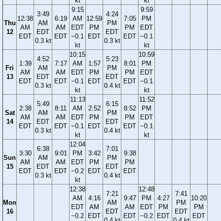
kt
kt
9:15
9:59
3:49
4:24
12:38
6:19
AM
12:59
7:05
PM
Thu
AM
PM
AM
AM
EDT
PM
PM
EDT
12
EDT
EDT
EDT
EDT
−0.1
EDT
EDT
−0.1
0.3 kt
0.3 kt
kt
kt
10:15
10:59
4:52
5:23
1:39
7:17
AM
1:57
8:01
PM
Fri
AM
PM
AM
AM
EDT
PM
PM
EDT
13
EDT
EDT
EDT
EDT
−0.1
EDT
EDT
−0.1
0.3 kt
0.4 kt
kt
kt
11:13
11:52
5:49
6:15
2:38
8:11
AM
2:52
8:52
PM
Sat
AM
PM
AM
AM
EDT
PM
PM
EDT
14
EDT
EDT
EDT
EDT
−0.1
EDT
EDT
−0.1
0.3 kt
0.4 kt
kt
kt
12:04
6:38
7:01
3:30
9:01
PM
3:42
9:38
Sun
AM
PM
AM
AM
EDT
PM
PM
15
EDT
EDT
EDT
EDT
−0.2
EDT
EDT
0.3 kt
0.4 kt
kt
12:38
12:48
7:21
7:41
AM
4:16
9:47
PM
4:27
10:20
Mon
AM
PM
EDT
AM
AM
EDT
PM
PM
16
EDT
EDT
−0.2
EDT
EDT
−0.2
EDT
EDT
0.4 kt
0.4 kt