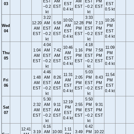
EST
AM
AM
EST
PM
03
EST
EST
−0.2
EST
EST
−0.2
EST
0.4 kt
0.5 kt
kt
kt
3:22
3:33
10:02
10:26
12:20
AM
6:58
12:28
PM
7:13
Wed
AM
PM
AM
EST
AM
PM
EST
PM
04
EST
EST
EST
−0.2
EST
EST
−0.2
EST
0.4 kt
0.4 kt
kt
kt
4:04
4:18
10:46
11:09
1:04
AM
7:42
1:16
PM
7:58
Thu
AM
PM
AM
EST
AM
PM
EST
PM
05
EST
EST
EST
−0.2
EST
EST
−0.2
EST
0.4 kt
0.4 kt
kt
kt
4:46
5:03
11:31
11:54
1:48
AM
8:26
2:05
PM
8:43
Fri
AM
PM
AM
EST
AM
PM
EST
PM
06
EST
EST
EST
−0.2
EST
EST
−0.2
EST
0.4 kt
0.4 kt
kt
kt
5:30
5:50
12:19
2:32
AM
9:11
2:55
PM
9:31
Sat
PM
AM
EST
AM
PM
EST
PM
07
EST
EST
−0.2
EST
EST
−0.2
EST
0.4 kt
kt
kt
6:16
6:42
12:41
1:11
3:19
AM
10:00
3:49
PM
10:22