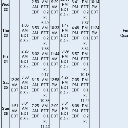
2:50
AM
9:29
3:41
PM
10:14
Wed
PM
AM
EDT
AM
PM
EDT
PM
22
EDT
EDT
−0.2
EDT
EDT
−0.2
EDT
0.4 kt
kt
kt
6:49
7:37
1:05
1:47
3:53
AM
10:33
4:48
PM
11:24
Thu
AM
PM
Fir
AM
EDT
AM
PM
EDT
PM
23
EDT
EDT
Quar
EDT
−0.2
EDT
EDT
−0.1
EDT
0.3 kt
0.4 kt
kt
kt
7:58
8:54
2:26
3:09
5:02
AM
11:44
5:57
PM
Fri
AM
PM
AM
EDT
AM
PM
EDT
24
EDT
EDT
EDT
−0.1
EDT
EDT
−0.1
0.3 kt
0.4 kt
kt
kt
9:17
10:13
3:50
4:27
12:39
6:15
AM
12:58
7:05
PM
Sat
AM
PM
AM
AM
EDT
PM
PM
EDT
25
EDT
EDT
EDT
EDT
−0.1
EDT
EDT
−0.1
0.3 kt
0.4 kt
kt
kt
10:35
11:22
5:04
5:34
1:51
7:25
AM
2:09
8:08
PM
Sun
AM
PM
AM
AM
EDT
PM
PM
EDT
26
EDT
EDT
EDT
EDT
−0.1
EDT
EDT
−0.2
0.3 kt
0.4 kt
kt
kt
11:44