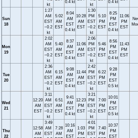
0.4 kt
0.4 kt
kt
kt
1:27
1:30
8:04
8:25
AM
5:02
10:28
PM
5:10
11:06
Sun
AM
PM
Ne
EST
AM
AM
EST
PM
PM
18
EST
EST
Mo
−0.2
EST
EST
−0.2
EST
EST
0.4 kt
0.4 kt
kt
kt
2:02
2:06
8:37
8:56
AM
5:40
11:06
PM
5:46
11:43
Mon
AM
PM
EST
AM
AM
EST
PM
PM
19
EST
EST
−0.2
EST
EST
−0.2
EST
EST
0.4 kt
0.4 kt
kt
kt
2:36
2:42
9:08
9:28
AM
6:15
11:44
PM
6:22
Tue
AM
PM
EST
AM
AM
EST
PM
20
EST
EST
−0.2
EST
EST
−0.2
EST
0.4 kt
0.5 kt
kt
kt
3:11
3:21
9:41
10:01
12:20
AM
6:51
12:23
PM
7:00
Wed
AM
PM
AM
EST
AM
PM
EST
PM
21
EST
EST
EST
−0.2
EST
EST
−0.2
EST
0.4 kt
0.5 kt
kt
kt
3:49
4:01
10:16
10:37
12:58
AM
7:28
1:03
PM
7:40
Thu
AM
PM
AM
EST
AM
PM
EST
PM
22
EST
EST