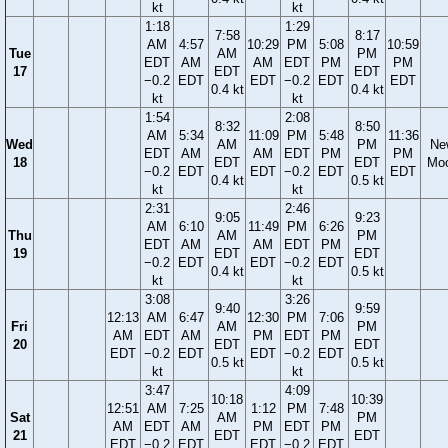
kt
kt
1:18
1:29
7:58
8:17
AM
4:57
10:29
PM
5:08
10:59
Tue
AM
PM
EDT
AM
AM
EDT
PM
PM
17
EDT
EDT
−0.2
EDT
EDT
−0.2
EDT
EDT
0.4 kt
0.4 kt
kt
kt
1:54
2:08
8:32
8:50
AM
5:34
11:09
PM
5:48
11:36
Wed
AM
PM
Ne
EDT
AM
AM
EDT
PM
PM
18
EDT
EDT
Mo
−0.2
EDT
EDT
−0.2
EDT
EDT
0.4 kt
0.5 kt
kt
kt
2:31
2:46
9:05
9:23
AM
6:10
11:49
PM
6:26
Thu
AM
PM
EDT
AM
AM
EDT
PM
19
EDT
EDT
−0.2
EDT
EDT
−0.2
EDT
0.4 kt
0.5 kt
kt
kt
3:08
3:26
9:40
9:59
12:13
AM
6:47
12:30
PM
7:06
Fri
AM
PM
AM
EDT
AM
PM
EDT
PM
20
EDT
EDT
EDT
−0.2
EDT
EDT
−0.2
EDT
0.5 kt
0.5 kt
kt
kt
3:47
4:09
10:18
10:39
12:51
AM
7:25
1:12
PM
7:48
Sat
AM
PM
AM
EDT
AM
PM
EDT
PM
21
EDT
EDT
EDT
−0.2
EDT
EDT
−0.2
EDT