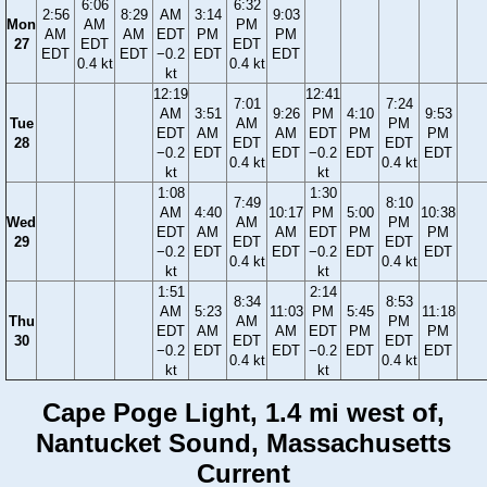
6:06
6:32
2:56
8:29
AM
3:14
9:03
Mon
AM
PM
AM
AM
EDT
PM
PM
27
EDT
EDT
EDT
EDT
−0.2
EDT
EDT
0.4 kt
0.4 kt
kt
12:19
12:41
7:01
7:24
AM
3:51
9:26
PM
4:10
9:53
Tue
AM
PM
EDT
AM
AM
EDT
PM
PM
28
EDT
EDT
−0.2
EDT
EDT
−0.2
EDT
EDT
0.4 kt
0.4 kt
kt
kt
1:08
1:30
7:49
8:10
AM
4:40
10:17
PM
5:00
10:38
Wed
AM
PM
EDT
AM
AM
EDT
PM
PM
29
EDT
EDT
−0.2
EDT
EDT
−0.2
EDT
EDT
0.4 kt
0.4 kt
kt
kt
1:51
2:14
8:34
8:53
AM
5:23
11:03
PM
5:45
11:18
Thu
AM
PM
EDT
AM
AM
EDT
PM
PM
30
EDT
EDT
−0.2
EDT
EDT
−0.2
EDT
EDT
0.4 kt
0.4 kt
kt
kt
Cape Poge Light, 1.4 mi west of,
Nantucket Sound, Massachusetts
Current