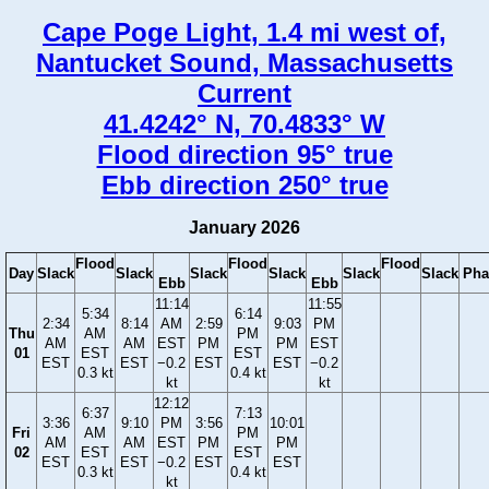
Cape Poge Light, 1.4 mi west of,
Nantucket Sound, Massachusetts
Current
41.4242° N, 70.4833° W
Flood direction 95° true
Ebb direction 250° true
January 2026
Flood
Flood
Flood
Day
Slack
Slack
Slack
Slack
Slack
Slack
Pha
Ebb
Ebb
11:14
11:55
5:34
6:14
2:34
8:14
AM
2:59
9:03
PM
Thu
AM
PM
AM
AM
EST
PM
PM
EST
01
EST
EST
EST
EST
−0.2
EST
EST
−0.2
0.3 kt
0.4 kt
kt
kt
12:12
6:37
7:13
3:36
9:10
PM
3:56
10:01
Fri
AM
PM
AM
AM
EST
PM
PM
02
EST
EST
EST
EST
−0.2
EST
EST
0.3 kt
0.4 kt
kt