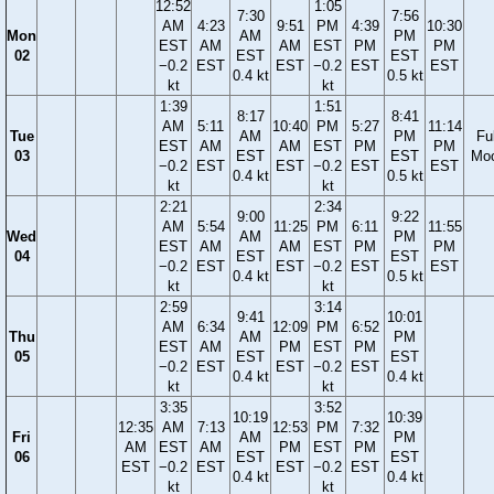
12:52
1:05
7:30
7:56
AM
4:23
9:51
PM
4:39
10:30
Mon
AM
PM
EST
AM
AM
EST
PM
PM
02
EST
EST
−0.2
EST
EST
−0.2
EST
EST
0.4 kt
0.5 kt
kt
kt
1:39
1:51
8:17
8:41
AM
5:11
10:40
PM
5:27
11:14
Tue
AM
PM
Ful
EST
AM
AM
EST
PM
PM
03
EST
EST
Mo
−0.2
EST
EST
−0.2
EST
EST
0.4 kt
0.5 kt
kt
kt
2:21
2:34
9:00
9:22
AM
5:54
11:25
PM
6:11
11:55
Wed
AM
PM
EST
AM
AM
EST
PM
PM
04
EST
EST
−0.2
EST
EST
−0.2
EST
EST
0.4 kt
0.5 kt
kt
kt
2:59
3:14
9:41
10:01
AM
6:34
12:09
PM
6:52
Thu
AM
PM
EST
AM
PM
EST
PM
05
EST
EST
−0.2
EST
EST
−0.2
EST
0.4 kt
0.4 kt
kt
kt
3:35
3:52
10:19
10:39
12:35
AM
7:13
12:53
PM
7:32
Fri
AM
PM
AM
EST
AM
PM
EST
PM
06
EST
EST
EST
−0.2
EST
EST
−0.2
EST
0.4 kt
0.4 kt
kt
kt