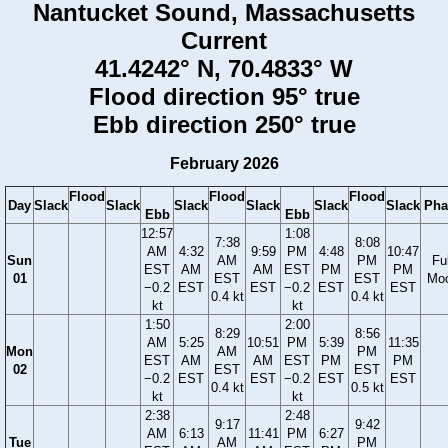
Nantucket Sound, Massachusetts
Current
41.4242° N, 70.4833° W
Flood direction 95° true
Ebb direction 250° true
February 2026
Flood
Flood
Flood
Day
Slack
Slack
Slack
Slack
Slack
Slack
Pha
Ebb
Ebb
12:57
1:08
7:38
8:08
AM
4:32
9:59
PM
4:48
10:47
Sun
AM
PM
Ful
EST
AM
AM
EST
PM
PM
01
EST
EST
Mo
−0.2
EST
EST
−0.2
EST
EST
0.4 kt
0.4 kt
kt
kt
1:50
2:00
8:29
8:56
AM
5:25
10:51
PM
5:39
11:35
Mon
AM
PM
EST
AM
AM
EST
PM
PM
02
EST
EST
−0.2
EST
EST
−0.2
EST
EST
0.4 kt
0.5 kt
kt
kt
2:38
2:48
9:17
9:42
AM
6:13
11:41
PM
6:27
Tue
AM
PM