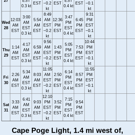
27
EST
EST
EST
−0.2
EST
EST
−0.1
0.3 kt
0.4 kt
kt
kt
8:49
9:31
3:00
3:47
12:03
5:54
AM
12:36
6:45
PM
Wed
AM
PM
AM
AM
EST
PM
PM
EST
28
EST
EST
EST
EST
−0.2
EST
EST
−0.1
0.3 kt
0.4 kt
kt
kt
9:56
10:44
4:17
5:05
1:14
6:59
AM
1:43
7:53
PM
Thu
AM
PM
AM
AM
EST
PM
PM
EST
29
EST
EST
EST
EST
−0.2
EST
EST
−0.1
0.3 kt
0.4 kt
kt
kt
11:05
11:55
5:34
6:14
2:26
8:03
AM
2:50
8:57
PM
Fri
AM
PM
AM
AM
EST
PM
PM
EST
30
EST
EST
EST
EST
−0.2
EST
EST
−0.1
0.3 kt
0.4 kt
kt
kt
12:10
6:41
7:15
3:33
9:03
PM
3:52
9:54
Sat
AM
PM
AM
AM
EST
PM
PM
31
EST
EST
EST
EST
−0.2
EST
EST
0.3 kt
0.4 kt
kt
Cape Poge Light, 1.4 mi west of,