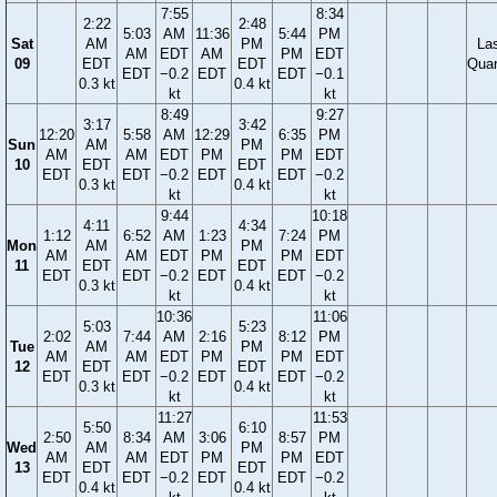
7:55
8:34
2:22
2:48
5:03
AM
11:36
5:44
PM
Sat
AM
PM
La
AM
EDT
AM
PM
EDT
09
EDT
EDT
Quar
EDT
−0.2
EDT
EDT
−0.1
0.3 kt
0.4 kt
kt
kt
8:49
9:27
3:17
3:42
12:20
5:58
AM
12:29
6:35
PM
Sun
AM
PM
AM
AM
EDT
PM
PM
EDT
10
EDT
EDT
EDT
EDT
−0.2
EDT
EDT
−0.2
0.3 kt
0.4 kt
kt
kt
9:44
10:18
4:11
4:34
1:12
6:52
AM
1:23
7:24
PM
Mon
AM
PM
AM
AM
EDT
PM
PM
EDT
11
EDT
EDT
EDT
EDT
−0.2
EDT
EDT
−0.2
0.3 kt
0.4 kt
kt
kt
10:36
11:06
5:03
5:23
2:02
7:44
AM
2:16
8:12
PM
Tue
AM
PM
AM
AM
EDT
PM
PM
EDT
12
EDT
EDT
EDT
EDT
−0.2
EDT
EDT
−0.2
0.3 kt
0.4 kt
kt
kt
11:27
11:53
5:50
6:10
2:50
8:34
AM
3:06
8:57
PM
Wed
AM
PM
AM
AM
EDT
PM
PM
EDT
13
EDT
EDT
EDT
EDT
−0.2
EDT
EDT
−0.2
0.4 kt
0.4 kt