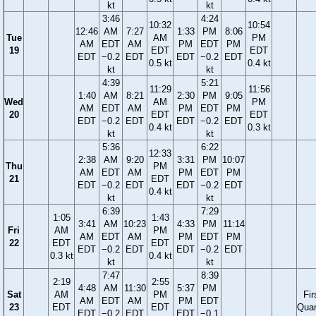
kt
kt
3:46
4:24
10:32
10:54
12:46
AM
7:27
1:33
PM
8:06
Tue
AM
PM
AM
EDT
AM
PM
EDT
PM
19
EDT
EDT
EDT
−0.2
EDT
EDT
−0.2
EDT
0.5 kt
0.4 kt
kt
kt
4:39
5:21
11:29
11:56
1:40
AM
8:21
2:30
PM
9:05
Wed
AM
PM
AM
EDT
AM
PM
EDT
PM
20
EDT
EDT
EDT
−0.2
EDT
EDT
−0.2
EDT
0.4 kt
0.3 kt
kt
kt
5:36
6:22
12:33
2:38
AM
9:20
3:31
PM
10:07
Thu
PM
AM
EDT
AM
PM
EDT
PM
21
EDT
EDT
−0.2
EDT
EDT
−0.2
EDT
0.4 kt
kt
kt
6:39
7:29
1:05
1:43
3:41
AM
10:23
4:33
PM
11:14
Fri
AM
PM
AM
EDT
AM
PM
EDT
PM
22
EDT
EDT
EDT
−0.2
EDT
EDT
−0.2
EDT
0.3 kt
0.4 kt
kt
kt
7:47
8:39
2:19
2:55
4:48
AM
11:30
5:37
PM
Sat
AM
PM
Fir
AM
EDT
AM
PM
EDT
23
EDT
EDT
Quar
EDT
−0.2
EDT
EDT
−0.1