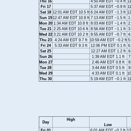
Thu 16
4:50 AM EDT −0.4 ft
11
Fri 17
5:37 AM EDT −0.9 ft
11
Sat 18
12:01 AM EDT 10.5 ft
6:24 AM EDT −1.3 ft
12
Sun 19
12:47 AM EDT 10.8 ft
7:13 AM EDT −1.5 ft
1
Mon 20
1:34 AM EDT 10.8 ft
8:03 AM EDT −1.4 ft
2
Tue 21
2:25 AM EDT 10.6 ft
8:56 AM EDT −1.1 ft
3
Wed 22
3:21 AM EDT 10.2 ft
9:55 AM EDT −0.7 ft
4
Thu 23
4:24 AM EDT 9.7 ft
10:59 AM EDT −0.2 ft
5
Fri 24
5:33 AM EDT 9.3 ft
12:06 PM EDT 0.1 ft
6
Sat 25
12:27 AM EDT 1.2 ft
6
Sun 26
1:39 AM EDT 1.1 ft
7
Mon 27
2:46 AM EDT 0.8 ft
8
Tue 28
3:44 AM EDT 0.5 ft
9
Wed 29
4:33 AM EDT 0.1 ft
10
Thu 30
5:19 AM EDT −0.1 ft
11
High
Day
Low
Fri 01
6:01 AM EDT −0.2 ft
12