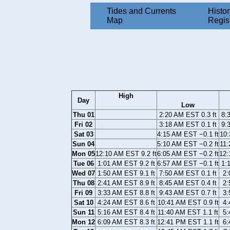
Tides and Currents
Histor
Map
Regis
High
Day
Low
Thu 01
2:20 AM EST 0.3 ft
8:
Fri 02
3:18 AM EST 0.1 ft
9:
Sat 03
4:15 AM EST −0.1 ft
10:
Sun 04
5:10 AM EST −0.2 ft
11:
Mon 05
12:10 AM EST 9.2 ft
6:05 AM EST −0.2 ft
12:
Tue 06
1:01 AM EST 9.2 ft
6:57 AM EST −0.1 ft
1:
Wed 07
1:50 AM EST 9.1 ft
7:50 AM EST 0.1 ft
2:
Thu 08
2:41 AM EST 8.9 ft
8:45 AM EST 0.4 ft
2:
Fri 09
3:33 AM EST 8.8 ft
9:43 AM EST 0.7 ft
3:
Sat 10
4:24 AM EST 8.6 ft
10:41 AM EST 0.9 ft
4:
Sun 11
5:16 AM EST 8.4 ft
11:40 AM EST 1.1 ft
5:
Mon 12
6:09 AM EST 8.3 ft
12:41 PM EST 1.1 ft
6: