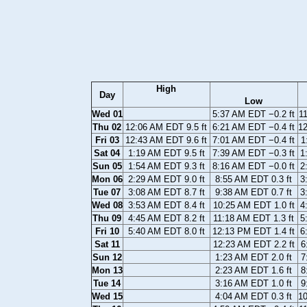
High
Day
Low
Wed 01
5:37 AM EDT −0.2 ft
11
Thu 02
12:06 AM EDT 9.5 ft
6:21 AM EDT −0.4 ft
12
Fri 03
12:43 AM EDT 9.6 ft
7:01 AM EDT −0.4 ft
1
Sat 04
1:19 AM EDT 9.5 ft
7:39 AM EDT −0.3 ft
1
Sun 05
1:54 AM EDT 9.3 ft
8:16 AM EDT −0.0 ft
2
Mon 06
2:29 AM EDT 9.0 ft
8:55 AM EDT 0.3 ft
3
Tue 07
3:08 AM EDT 8.7 ft
9:38 AM EDT 0.7 ft
3
Wed 08
3:53 AM EDT 8.4 ft
10:25 AM EDT 1.0 ft
4
Thu 09
4:45 AM EDT 8.2 ft
11:18 AM EDT 1.3 ft
5
Fri 10
5:40 AM EDT 8.0 ft
12:13 PM EDT 1.4 ft
6
Sat 11
12:23 AM EDT 2.2 ft
6
Sun 12
1:23 AM EDT 2.0 ft
7
Mon 13
2:23 AM EDT 1.6 ft
8
Tue 14
3:16 AM EDT 1.0 ft
9
Wed 15
4:04 AM EDT 0.3 ft
10