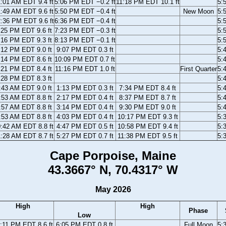
:01 AM EDT 9.4 ft
5:06 PM EDT −0.2 ft
11:18 PM EDT 10.1 ft
5:
:49 AM EDT 9.6 ft
5:50 PM EDT −0.4 ft
New Moon
5:
:36 PM EDT 9.6 ft
6:36 PM EDT −0.4 ft
5:
:25 PM EDT 9.6 ft
7:23 PM EDT −0.3 ft
5:
:16 PM EDT 9.3 ft
8:13 PM EDT −0.1 ft
5:
:12 PM EDT 9.0 ft
9:07 PM EDT 0.3 ft
5:
:14 PM EDT 8.6 ft
10:09 PM EDT 0.7 ft
5:
:21 PM EDT 8.4 ft
11:16 PM EDT 1.0 ft
First Quarter
5:
:28 PM EDT 8.3 ft
5:
:43 AM EDT 9.0 ft
1:13 PM EDT 0.3 ft
7:34 PM EDT 8.4 ft
5:
:53 AM EDT 8.8 ft
2:17 PM EDT 0.4 ft
8:37 PM EDT 8.7 ft
5:
:57 AM EDT 8.8 ft
3:14 PM EDT 0.4 ft
9:30 PM EDT 9.0 ft
5:
:53 AM EDT 8.8 ft
4:03 PM EDT 0.4 ft
10:17 PM EDT 9.3 ft
5:
:42 AM EDT 8.8 ft
4:47 PM EDT 0.5 ft
10:58 PM EDT 9.4 ft
5:
:28 AM EDT 8.7 ft
5:27 PM EDT 0.7 ft
11:38 PM EDT 9.5 ft
5:
Cape Porpoise, Maine
43.3667° N, 70.4317° W
May 2026
High
High
Phase
Low
:11 PM EDT 8.6 ft
6:05 PM EDT 0.8 ft
Full Moon
5: