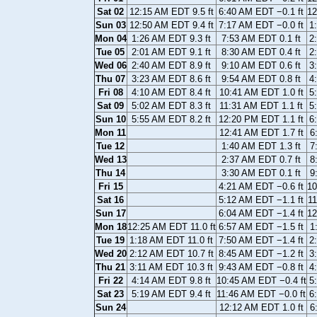
Sat 02
12:15 AM EDT 9.5 ft
6:40 AM EDT −0.1 ft
12
Sun 03
12:50 AM EDT 9.4 ft
7:17 AM EDT −0.0 ft
1
Mon 04
1:26 AM EDT 9.3 ft
7:53 AM EDT 0.1 ft
2
Tue 05
2:01 AM EDT 9.1 ft
8:30 AM EDT 0.4 ft
2
Wed 06
2:40 AM EDT 8.9 ft
9:10 AM EDT 0.6 ft
3
Thu 07
3:23 AM EDT 8.6 ft
9:54 AM EDT 0.8 ft
4
Fri 08
4:10 AM EDT 8.4 ft
10:41 AM EDT 1.0 ft
5
Sat 09
5:02 AM EDT 8.3 ft
11:31 AM EDT 1.1 ft
5
Sun 10
5:55 AM EDT 8.2 ft
12:20 PM EDT 1.1 ft
6
Mon 11
12:41 AM EDT 1.7 ft
6
Tue 12
1:40 AM EDT 1.3 ft
7
Wed 13
2:37 AM EDT 0.7 ft
8
Thu 14
3:30 AM EDT 0.1 ft
9
Fri 15
4:21 AM EDT −0.6 ft
10
Sat 16
5:12 AM EDT −1.1 ft
11
Sun 17
6:04 AM EDT −1.4 ft
12
Mon 18
12:25 AM EDT 11.0 ft
6:57 AM EDT −1.5 ft
1
Tue 19
1:18 AM EDT 11.0 ft
7:50 AM EDT −1.4 ft
2
Wed 20
2:12 AM EDT 10.7 ft
8:45 AM EDT −1.2 ft
3
Thu 21
3:11 AM EDT 10.3 ft
9:43 AM EDT −0.8 ft
4
Fri 22
4:14 AM EDT 9.8 ft
10:45 AM EDT −0.4 ft
5
Sat 23
5:19 AM EDT 9.4 ft
11:46 AM EDT −0.0 ft
6
Sun 24
12:12 AM EDT 1.0 ft
6