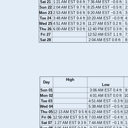
Sat 21
1:21 AM EST 9.6 ft
7:36 AM EST −0.6 ft
1
Sun 22
2:04 AM EST 9.7 ft
8:25 AM EST −0.5 ft
2
Mon 23
2:53 AM EST 9.6 ft
9:20 AM EST −0.3 ft
3
Tue 24
3:48 AM EST 9.4 ft
10:20 AM EST −0.0 ft
4
Wed 25
4:51 AM EST 9.2 ft
11:27 AM EST 0.2 ft
5
Thu 26
6:00 AM EST 9.0 ft
12:40 PM EST 0.3 ft
6
Fri 27
12:52 AM EST 1.1 ft
7
Sat 28
2:04 AM EST 0.8 ft
8
High
Day
Low
Sun 01
3:06 AM EST 0.4 ft
9
Mon 02
4:01 AM EST 0.0 ft
10
Tue 03
4:51 AM EST −0.3 ft
11
Wed 04
5:38 AM EST −0.5 ft
11
Thu 05
12:13 AM EST 9.5 ft
6:22 AM EST −0.5 ft
12
Fri 06
12:50 AM EST 9.5 ft
7:03 AM EST −0.4 ft
1
Sat 07
1:27 AM EST 9.3 ft
7:44 AM EST −0.1 ft
1