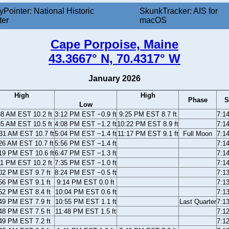
yPointer: National Historic
SkunkTracker: AIS for
ter
macOS
Cape Porpoise, Maine
43.3667° N, 70.4317° W
January 2026
High
High
Phase
S
Low
38 AM EST 10.2 ft
3:12 PM EST −0.9 ft
9:25 PM EST 8.7 ft
7:1
35 AM EST 10.5 ft
4:08 PM EST −1.2 ft
10:22 PM EST 8.9 ft
7:1
31 AM EST 10.7 ft
5:04 PM EST −1.4 ft
11:17 PM EST 9.1 ft
Full Moon
7:1
26 AM EST 10.7 ft
5:56 PM EST −1.4 ft
7:1
19 PM EST 10.6 ft
6:47 PM EST −1.3 ft
7:1
11 PM EST 10.2 ft
7:35 PM EST −1.0 ft
7:1
02 PM EST 9.7 ft
8:24 PM EST −0.5 ft
7:1
56 PM EST 9.1 ft
9:14 PM EST 0.0 ft
7:1
52 PM EST 8.4 ft
10:04 PM EST 0.6 ft
7:1
49 PM EST 7.9 ft
10:55 PM EST 1.1 ft
Last Quarter
7:1
48 PM EST 7.5 ft
11:48 PM EST 1.5 ft
7:1
49 PM EST 7.2 ft
7:1