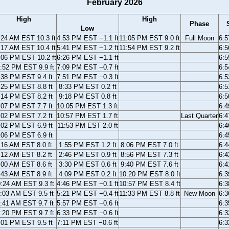
February 2026
High
High
Phase
Low
:24 AM EST 10.3 ft
4:53 PM EST −1.1 ft
11:05 PM EST 9.0 ft
Full Moon
6:
:17 AM EST 10.4 ft
5:41 PM EST −1.2 ft
11:54 PM EST 9.2 ft
6:
:06 PM EST 10.2 ft
6:26 PM EST −1.1 ft
6:
:52 PM EST 9.9 ft
7:09 PM EST −0.7 ft
6:
:38 PM EST 9.4 ft
7:51 PM EST −0.3 ft
6:
:25 PM EST 8.8 ft
8:33 PM EST 0.2 ft
6:
:14 PM EST 8.2 ft
9:18 PM EST 0.8 ft
6:
:07 PM EST 7.7 ft
10:05 PM EST 1.3 ft
6:
:02 PM EST 7.2 ft
10:57 PM EST 1.7 ft
Last Quarter
6:
:02 PM EST 6.9 ft
11:53 PM EST 2.0 ft
6:
:06 PM EST 6.9 ft
6:
:16 AM EST 8.0 ft
1:55 PM EST 1.2 ft
8:06 PM EST 7.0 ft
6:
:12 AM EST 8.2 ft
2:46 PM EST 0.9 ft
8:56 PM EST 7.3 ft
6:
:00 AM EST 8.6 ft
3:30 PM EST 0.6 ft
9:40 PM EST 7.6 ft
6:
:43 AM EST 8.9 ft
4:09 PM EST 0.2 ft
10:20 PM EST 8.0 ft
6:
:24 AM EST 9.3 ft
4:46 PM EST −0.1 ft
10:57 PM EST 8.4 ft
6:
:03 AM EST 9.5 ft
5:21 PM EST −0.4 ft
11:33 PM EST 8.8 ft
New Moon
6:
:41 AM EST 9.7 ft
5:57 PM EST −0.6 ft
6:
:20 PM EST 9.7 ft
6:33 PM EST −0.6 ft
6:
:01 PM EST 9.5 ft
7:11 PM EST −0.6 ft
6: