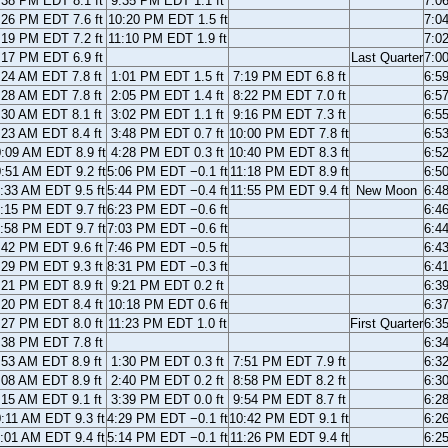
:38 PM EDT 8.1 ft
9:35 PM EDT 1.1 ft
7:0
:26 PM EDT 7.6 ft
10:20 PM EDT 1.5 ft
7:0
:19 PM EDT 7.2 ft
11:10 PM EDT 1.9 ft
7:0
:17 PM EDT 6.9 ft
Last Quarter
7:0
:24 AM EDT 7.8 ft
1:01 PM EDT 1.5 ft
7:19 PM EDT 6.8 ft
6:5
:28 AM EDT 7.8 ft
2:05 PM EDT 1.4 ft
8:22 PM EDT 7.0 ft
6:5
:30 AM EDT 8.1 ft
3:02 PM EDT 1.1 ft
9:16 PM EDT 7.3 ft
6:5
:23 AM EDT 8.4 ft
3:48 PM EDT 0.7 ft
10:00 PM EDT 7.8 ft
6:5
:09 AM EDT 8.9 ft
4:28 PM EDT 0.3 ft
10:40 PM EDT 8.3 ft
6:5
:51 AM EDT 9.2 ft
5:06 PM EDT −0.1 ft
11:18 PM EDT 8.9 ft
6:5
:33 AM EDT 9.5 ft
5:44 PM EDT −0.4 ft
11:55 PM EDT 9.4 ft
New Moon
6:4
:15 PM EDT 9.7 ft
6:23 PM EDT −0.6 ft
6:4
:58 PM EDT 9.7 ft
7:03 PM EDT −0.6 ft
6:4
:42 PM EDT 9.6 ft
7:46 PM EDT −0.5 ft
6:4
:29 PM EDT 9.3 ft
8:31 PM EDT −0.3 ft
6:4
:21 PM EDT 8.9 ft
9:21 PM EDT 0.2 ft
6:3
:20 PM EDT 8.4 ft
10:18 PM EDT 0.6 ft
6:3
:27 PM EDT 8.0 ft
11:23 PM EDT 1.0 ft
First Quarter
6:3
:38 PM EDT 7.8 ft
6:3
:53 AM EDT 8.9 ft
1:30 PM EDT 0.3 ft
7:51 PM EDT 7.9 ft
6:3
:08 AM EDT 8.9 ft
2:40 PM EDT 0.2 ft
8:58 PM EDT 8.2 ft
6:3
:15 AM EDT 9.1 ft
3:39 PM EDT 0.0 ft
9:54 PM EDT 8.7 ft
6:2
:11 AM EDT 9.3 ft
4:29 PM EDT −0.1 ft
10:42 PM EDT 9.1 ft
6:2
:01 AM EDT 9.4 ft
5:14 PM EDT −0.1 ft
11:26 PM EDT 9.4 ft
6:2