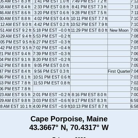
05 AM EST 8.3 ft
1:41 PM EST 1.0 ft
7:49 PM EST 7.2 ft
7:1
58 AM EST 8.4 ft
2:33 PM EST 0.8 ft
8:41 PM EST 7.3 ft
7:1
46 AM EST 8.6 ft
3:20 PM EST 0.6 ft
9:28 PM EST 7.5 ft
7:1
30 AM EST 8.8 ft
4:02 PM EST 0.4 ft
10:11 PM EST 7.7 ft
7:1
:12 AM EST 9.0 ft
4:42 PM EST 0.2 ft
10:52 PM EST 7.9 ft
7:1
:51 AM EST 9.2 ft
5:18 PM EST −0.0 ft
11:29 PM EST 8.0 ft
New Moon
7:0
:29 AM EST 9.4 ft
5:53 PM EST −0.2 ft
7:0
:05 PM EST 9.5 ft
6:27 PM EST −0.3 ft
7:0
:42 PM EST 9.5 ft
7:02 PM EST −0.4 ft
7:0
21 PM EST 9.4 ft
7:39 PM EST −0.3 ft
7:0
04 PM EST 9.1 ft
8:20 PM EST −0.2 ft
7:0
52 PM EST 8.8 ft
9:05 PM EST 0.0 ft
7:0
47 PM EST 8.4 ft
9:56 PM EST 0.3 ft
First Quarter
7:0
46 PM EST 8.1 ft
10:51 PM EST 0.6 ft
7:0
53 PM EST 7.8 ft
11:53 PM EST 0.8 ft
7:0
06 PM EST 7.8 ft
7:0
23 AM EST 9.5 ft
2:01 PM EST −0.2 ft
8:16 PM EST 8.0 ft
7:0
29 AM EST 9.8 ft
3:03 PM EST −0.6 ft
9:17 PM EST 8.3 ft
6:5
28 AM EST 10.1 ft
4:00 PM EST −0.9 ft
10:13 PM EST 8.7 ft
6:5
Cape Porpoise, Maine
43.3667° N, 70.4317° W