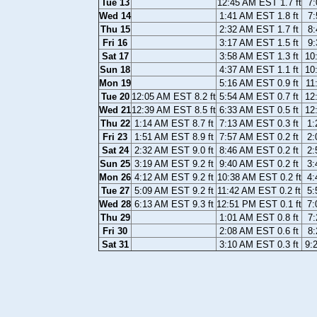
Tue 13
12:45 AM EST 1.7 ft
7:
Wed 14
1:41 AM EST 1.8 ft
7:
Thu 15
2:32 AM EST 1.7 ft
8:
Fri 16
3:17 AM EST 1.5 ft
9:
Sat 17
3:58 AM EST 1.3 ft
10
Sun 18
4:37 AM EST 1.1 ft
10
Mon 19
5:16 AM EST 0.9 ft
11
Tue 20
12:05 AM EST 8.2 ft
5:54 AM EST 0.7 ft
12
Wed 21
12:39 AM EST 8.5 ft
6:33 AM EST 0.5 ft
12
Thu 22
1:14 AM EST 8.7 ft
7:13 AM EST 0.3 ft
1:
Fri 23
1:51 AM EST 8.9 ft
7:57 AM EST 0.2 ft
2:
Sat 24
2:32 AM EST 9.0 ft
8:46 AM EST 0.2 ft
2:
Sun 25
3:19 AM EST 9.2 ft
9:40 AM EST 0.2 ft
3:
Mon 26
4:12 AM EST 9.2 ft
10:38 AM EST 0.2 ft
4:
Tue 27
5:09 AM EST 9.2 ft
11:42 AM EST 0.2 ft
5:
Wed 28
6:13 AM EST 9.3 ft
12:51 PM EST 0.1 ft
7:
Thu 29
1:01 AM EST 0.8 ft
7:
Fri 30
2:08 AM EST 0.6 ft
8:
Sat 31
3:10 AM EST 0.3 ft
9: