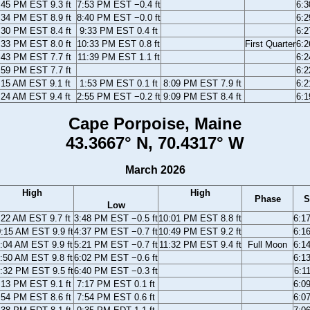
:45 PM EST 9.3 ft
7:53 PM EST −0.4 ft
6:
:34 PM EST 8.9 ft
8:40 PM EST −0.0 ft
6:
:30 PM EST 8.4 ft
9:33 PM EST 0.4 ft
6:
:33 PM EST 8.0 ft
10:33 PM EST 0.8 ft
First Quarter
6:
:43 PM EST 7.7 ft
11:39 PM EST 1.1 ft
6:
:59 PM EST 7.7 ft
6:
:15 AM EST 9.1 ft
1:53 PM EST 0.1 ft
8:09 PM EST 7.9 ft
6:
:24 AM EST 9.4 ft
2:55 PM EST −0.2 ft
9:09 PM EST 8.4 ft
6:
Cape Porpoise, Maine
43.3667° N, 70.4317° W
March 2026
High
High
Phase
S
Low
:22 AM EST 9.7 ft
3:48 PM EST −0.5 ft
10:01 PM EST 8.8 ft
6:1
:15 AM EST 9.9 ft
4:37 PM EST −0.7 ft
10:49 PM EST 9.2 ft
6:1
:04 AM EST 9.9 ft
5:21 PM EST −0.7 ft
11:32 PM EST 9.4 ft
Full Moon
6:1
:50 AM EST 9.8 ft
6:02 PM EST −0.6 ft
6:1
:32 PM EST 9.5 ft
6:40 PM EST −0.3 ft
6:1
:13 PM EST 9.1 ft
7:17 PM EST 0.1 ft
6:0
:54 PM EST 8.6 ft
7:54 PM EST 0.6 ft
6:0