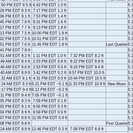
:50 PM EDT 8.5 ft
6:42 PM EDT 1.0 ft
5:
:28 PM EDT 8.3 ft
7:17 PM EDT 1.2 ft
5:
:06 PM EDT 8.1 ft
7:53 PM EDT 1.4 ft
5:
:45 PM EDT 7.9 ft
8:31 PM EDT 1.6 ft
5:
:27 PM EDT 7.7 ft
9:13 PM EDT 1.8 ft
5:
:13 PM EDT 7.5 ft
10:00 PM EDT 1.9 ft
5:
:02 PM EDT 7.5 ft
10:51 PM EDT 2.0 ft
5:
:51 PM EDT 7.6 ft
11:45 PM EDT 1.9 ft
Last Quarter
5:
:41 PM EDT 7.8 ft
5:
:51 AM EDT 8.2 ft
1:11 PM EDT 1.0 ft
7:32 PM EDT 8.2 ft
5:
:49 AM EDT 8.4 ft
2:03 PM EDT 0.8 ft
8:22 PM EDT 8.8 ft
5:
:46 AM EDT 8.6 ft
2:53 PM EDT 0.5 ft
9:10 PM EDT 9.4 ft
5:
:40 AM EDT 8.9 ft
3:42 PM EDT 0.2 ft
9:57 PM EDT 10.0 ft
5:
:32 AM EDT 9.1 ft
4:31 PM EDT 0.0 ft
10:44 PM EDT 10.5 ft
5:
:24 AM EDT 9.3 ft
5:21 PM EDT −0.1 ft
11:33 PM EDT 10.9 ft
New Moon
5:
:17 PM EDT 9.4 ft
6:12 PM EDT −0.2 ft
5:
:11 PM EDT 9.4 ft
7:05 PM EDT −0.1 ft
5:
:05 PM EDT 9.3 ft
7:59 PM EDT 0.1 ft
5:
:02 PM EDT 9.1 ft
8:56 PM EDT 0.3 ft
5:
:04 PM EDT 8.9 ft
9:59 PM EDT 0.6 ft
5:
:07 PM EDT 8.8 ft
11:05 PM EDT 0.9 ft
5:
:08 PM EDT 8.8 ft
First Quarter
5:
:24 AM EDT 8.9 ft
12:46 PM EDT 0.3 ft
7:08 PM EDT 8.8 ft
5: