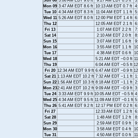
Sun 08
3:06 AM EDT 9.0 ft
9:27 AM EDT 0.3 ft
3
Mon 09
3:47 AM EDT 8.6 ft
10:13 AM EDT 0.7 ft
4
Tue 10
4:34 AM EDT 8.3 ft
11:04 AM EDT 1.1 ft
5
Wed 11
5:26 AM EDT 8.0 ft
12:00 PM EDT 1.4 ft
6
Thu 12
12:05 AM EDT 2.1 ft
6
Fri 13
1:07 AM EDT 2.2 ft
7
Sat 14
2:10 AM EDT 2.0 ft
8
Sun 15
3:07 AM EDT 1.6 ft
9
Mon 16
3:55 AM EDT 1.1 ft
10
Tue 17
4:38 AM EDT 0.6 ft
10
Wed 18
5:21 AM EDT −0.0 ft
11
Thu 19
6:04 AM EDT −0.5 ft
12
Fri 20
12:34 AM EDT 9.9 ft
6:47 AM EDT −0.9 ft
12
Sat 21
1:13 AM EDT 10.2 ft
7:32 AM EDT −1.1 ft
1
Sun 22
1:56 AM EDT 10.3 ft
8:18 AM EDT −1.1 ft
2
Mon 23
2:41 AM EDT 10.2 ft
9:09 AM EDT −0.9 ft
3
Tue 24
3:33 AM EDT 9.9 ft
10:05 AM EDT −0.5 ft
4
Wed 25
4:34 AM EDT 9.5 ft
11:09 AM EDT −0.1 ft
5
Thu 26
5:41 AM EDT 9.2 ft
12:17 PM EDT 0.2 ft
6
Fri 27
12:33 AM EDT 1.2 ft
6
Sat 28
1:48 AM EDT 1.2 ft
8
Sun 29
2:59 AM EDT 0.9 ft
9
Mon 30
3:58 AM EDT 0.4 ft
10
Tue 31
4:50 AM EDT 0.0 ft
11