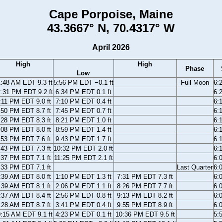
Cape Porpoise, Maine
43.3667° N, 70.4317° W
April 2026
High
High
Phase
Low
:48 AM EDT 9.3 ft
5:56 PM EDT −0.1 ft
Full Moon
6:
:31 PM EDT 9.2 ft
6:34 PM EDT 0.1 ft
6:
:11 PM EDT 9.0 ft
7:10 PM EDT 0.4 ft
6:
:50 PM EDT 8.7 ft
7:45 PM EDT 0.7 ft
6:
:28 PM EDT 8.3 ft
8:21 PM EDT 1.0 ft
6:
:08 PM EDT 8.0 ft
8:59 PM EDT 1.4 ft
6:
:53 PM EDT 7.6 ft
9:43 PM EDT 1.7 ft
6:
:43 PM EDT 7.3 ft
10:32 PM EDT 2.0 ft
6:
:37 PM EDT 7.1 ft
11:25 PM EDT 2.1 ft
6:
:33 PM EDT 7.1 ft
Last Quarter
6:
:39 AM EDT 8.0 ft
1:10 PM EDT 1.3 ft
7:31 PM EDT 7.3 ft
6:
:39 AM EDT 8.1 ft
2:06 PM EDT 1.1 ft
8:26 PM EDT 7.7 ft
6:
:37 AM EDT 8.4 ft
2:56 PM EDT 0.8 ft
9:13 PM EDT 8.2 ft
6:
:28 AM EDT 8.7 ft
3:41 PM EDT 0.4 ft
9:55 PM EDT 8.9 ft
6:
:15 AM EDT 9.1 ft
4:23 PM EDT 0.1 ft
10:36 PM EDT 9.5 ft
5: