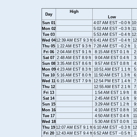
High
Day
Low
Sun 01
4:07 AM EST −0.0 ft
10
Mon 02
5:02 AM EST −0.3 ft
11
Tue 03
5:53 AM EST −0.4 ft
12
Wed 04
12:39 AM EST 9.3 ft
6:41 AM EST −0.4 ft
12
Thu 05
1:22 AM EST 9.3 ft
7:28 AM EST −0.2 ft
1
Fri 06
2:04 AM EST 9.1 ft
8:15 AM EST 0.1 ft
2
Sat 07
2:48 AM EST 8.9 ft
9:04 AM EST 0.4 ft
3
Sun 08
3:35 AM EST 8.6 ft
9:57 AM EST 0.8 ft
4
Mon 09
4:23 AM EST 8.3 ft
10:51 AM EST 1.1 ft
5
Tue 10
5:16 AM EST 8.0 ft
11:50 AM EST 1.3 ft
6
Wed 11
6:15 AM EST 7.9 ft
12:54 PM EST 1.4 ft
7
Thu 12
12:55 AM EST 2.1 ft
7
Fri 13
1:54 AM EST 1.9 ft
8
Sat 14
2:45 AM EST 1.6 ft
9
Sun 15
3:29 AM EST 1.2 ft
9
Mon 16
4:10 AM EST 0.8 ft
10
Tue 17
4:50 AM EST 0.4 ft
11
Wed 18
5:30 AM EST 0.0 ft
11
Thu 19
12:07 AM EST 9.1 ft
6:10 AM EST −0.3 ft
12
Fri 20
12:43 AM EST 9.4 ft
6:52 AM EST −0.5 ft
1