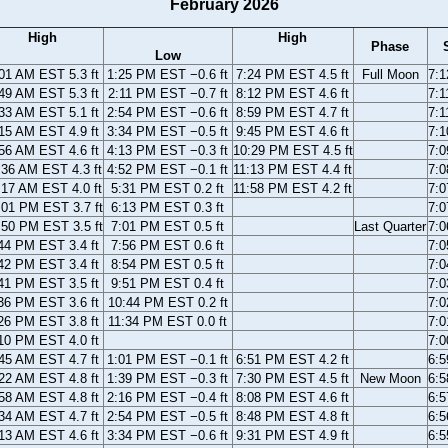
February 2026
High
High
Phase
Low
01 AM EST 5.3 ft
1:25 PM EST −0.6 ft
7:24 PM EST 4.5 ft
Full Moon
7:
49 AM EST 5.3 ft
2:11 PM EST −0.7 ft
8:12 PM EST 4.6 ft
7:
33 AM EST 5.1 ft
2:54 PM EST −0.6 ft
8:59 PM EST 4.7 ft
7:
15 AM EST 4.9 ft
3:34 PM EST −0.5 ft
9:45 PM EST 4.6 ft
7:
56 AM EST 4.6 ft
4:13 PM EST −0.3 ft
10:29 PM EST 4.5 ft
7:
:36 AM EST 4.3 ft
4:52 PM EST −0.1 ft
11:13 PM EST 4.4 ft
7:
:17 AM EST 4.0 ft
5:31 PM EST 0.2 ft
11:58 PM EST 4.2 ft
7:
:01 PM EST 3.7 ft
6:13 PM EST 0.3 ft
7:
:50 PM EST 3.5 ft
7:01 PM EST 0.5 ft
Last Quarter
7:
44 PM EST 3.4 ft
7:56 PM EST 0.6 ft
7:
42 PM EST 3.4 ft
8:54 PM EST 0.5 ft
7:
41 PM EST 3.5 ft
9:51 PM EST 0.4 ft
7:
36 PM EST 3.6 ft
10:44 PM EST 0.2 ft
7:
26 PM EST 3.8 ft
11:34 PM EST 0.0 ft
7:
10 PM EST 4.0 ft
7:
45 AM EST 4.7 ft
1:01 PM EST −0.1 ft
6:51 PM EST 4.2 ft
6:
22 AM EST 4.8 ft
1:39 PM EST −0.3 ft
7:30 PM EST 4.5 ft
New Moon
6:
58 AM EST 4.8 ft
2:16 PM EST −0.4 ft
8:08 PM EST 4.6 ft
6:
34 AM EST 4.7 ft
2:54 PM EST −0.5 ft
8:48 PM EST 4.8 ft
6:
13 AM EST 4.6 ft
3:34 PM EST −0.6 ft
9:31 PM EST 4.9 ft
6: