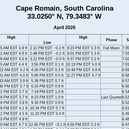
Cape Romain, South Carolina
33.0250° N, 79.3483° W
April 2026
High
High
Phase
S
Low
55 AM EDT 4.9 ft
2:11 PM EDT −0.2 ft
8:23 PM EDT 5.3 ft
Full Moon
7:0
32 AM EDT 4.8 ft
2:48 PM EDT −0.2 ft
9:01 PM EDT 5.3 ft
7:0
09 AM EDT 4.6 ft
3:22 PM EDT −0.0 ft
9:37 PM EDT 5.2 ft
7:0
45 AM EDT 4.4 ft
3:55 PM EDT 0.1 ft
10:13 PM EDT 5.0 ft
7:0
22 AM EDT 4.2 ft
4:26 PM EDT 0.3 ft
10:49 PM EDT 4.9 ft
6:5
01 AM EDT 4.0 ft
5:00 PM EDT 0.5 ft
11:27 PM EDT 4.7 ft
6:5
43 AM EDT 3.9 ft
5:38 PM EDT 0.7 ft
6:5
30 PM EDT 3.7 ft
6:24 PM EDT 0.9 ft
6:5
22 PM EDT 3.7 ft
7:19 PM EDT 1.0 ft
6:5
19 PM EDT 3.7 ft
8:23 PM EDT 1.0 ft
Last Quarter
6:5
19 PM EDT 3.9 ft
9:30 PM EDT 0.9 ft
6:5
18 PM EDT 4.1 ft
10:34 PM EDT 0.7 ft
6:5
12 PM EDT 4.5 ft
11:33 PM EDT 0.4 ft
6:4
03 PM EDT 4.9 ft
6:4
30 AM EDT 4.7 ft
12:45 PM EDT −0.1 ft
6:50 PM EDT 5.3 ft
6:4