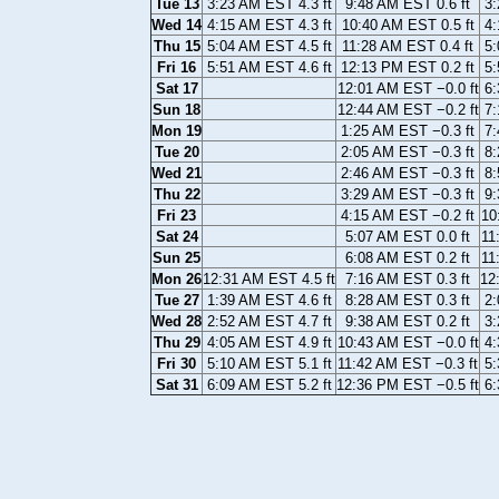
Tue 13
3:23 AM EST 4.3 ft
9:48 AM EST 0.6 ft
3:
Wed 14
4:15 AM EST 4.3 ft
10:40 AM EST 0.5 ft
4:
Thu 15
5:04 AM EST 4.5 ft
11:28 AM EST 0.4 ft
5:
Fri 16
5:51 AM EST 4.6 ft
12:13 PM EST 0.2 ft
5:
Sat 17
12:01 AM EST −0.0 ft
6:
Sun 18
12:44 AM EST −0.2 ft
7:
Mon 19
1:25 AM EST −0.3 ft
7:
Tue 20
2:05 AM EST −0.3 ft
8:
Wed 21
2:46 AM EST −0.3 ft
8:
Thu 22
3:29 AM EST −0.3 ft
9:
Fri 23
4:15 AM EST −0.2 ft
10
Sat 24
5:07 AM EST 0.0 ft
11
Sun 25
6:08 AM EST 0.2 ft
11
Mon 26
12:31 AM EST 4.5 ft
7:16 AM EST 0.3 ft
12
Tue 27
1:39 AM EST 4.6 ft
8:28 AM EST 0.3 ft
2:
Wed 28
2:52 AM EST 4.7 ft
9:38 AM EST 0.2 ft
3:
Thu 29
4:05 AM EST 4.9 ft
10:43 AM EST −0.0 ft
4:
Fri 30
5:10 AM EST 5.1 ft
11:42 AM EST −0.3 ft
5:
Sat 31
6:09 AM EST 5.2 ft
12:36 PM EST −0.5 ft
6: