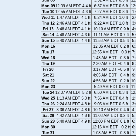
Sun 08
5:51 AM EDT 0.3 ft
11
Mon 09
12:09 AM EDT 4.4 ft
6:37 AM EDT 0.6 ft
12
Tue 10
12:55 AM EDT 4.3 ft
7:27 AM EDT 0.8 ft
1:
Wed 11
1:47 AM EDT 4.1 ft
8:24 AM EDT 1.0 ft
2:
Thu 12
2:46 AM EDT 4.1 ft
9:22 AM EDT 1.0 ft
3:
Fri 13
3:48 AM EDT 4.1 ft
10:19 AM EDT 0.9 ft
4:
Sat 14
4:48 AM EDT 4.3 ft
11:11 AM EDT 0.7 ft
5:
Sun 15
5:40 AM EDT 4.4 ft
11:58 AM EDT 0.5 ft
5:
Mon 16
12:05 AM EDT 0.2 ft
6:
Tue 17
12:55 AM EDT −0.0 ft
7:
Wed 18
1:43 AM EDT −0.3 ft
7:
Thu 19
2:30 AM EDT −0.4 ft
8:
Fri 20
3:17 AM EDT −0.5 ft
9:
Sat 21
4:05 AM EDT −0.4 ft
9:
Sun 22
4:55 AM EDT −0.2 ft
10
Mon 23
5:49 AM EDT 0.0 ft
11
Tue 24
12:07 AM EDT 5.2 ft
6:50 AM EDT 0.3 ft
12
Wed 25
1:13 AM EDT 5.0 ft
7:56 AM EDT 0.4 ft
1:
Thu 26
2:24 AM EDT 4.8 ft
9:05 AM EDT 0.5 ft
3:
Fri 27
3:36 AM EDT 4.8 ft
10:10 AM EDT 0.4 ft
4:
Sat 28
4:42 AM EDT 4.8 ft
11:08 AM EDT 0.2 ft
5:
Sun 29
5:40 AM EDT 4.9 ft
12:00 PM EDT 0.1 ft
6:
Mon 30
12:16 AM EDT −0.2 ft
6:
Tue 31
1:08 AM EDT −0.3 ft
7: