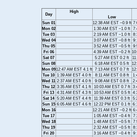
High
Day
Low
Sun 01
12:38 AM EST −0.9 ft
7:
Mon 02
1:30 AM EST −1.0 ft
7:
Tue 03
2:19 AM EST −1.0 ft
8:
Wed 04
3:07 AM EST −0.8 ft
9:
Thu 05
3:52 AM EST −0.5 ft
9:
Fri 06
4:39 AM EST −0.2 ft
10
Sat 07
5:27 AM EST 0.2 ft
11
Sun 08
6:18 AM EST 0.5 ft
12
Mon 09
12:47 AM EST 4.1 ft
7:13 AM EST 0.7 ft
12
Tue 10
1:39 AM EST 4.0 ft
8:11 AM EST 0.8 ft
1:
Wed 11
2:37 AM EST 4.0 ft
9:08 AM EST 0.8 ft
2:
Thu 12
3:35 AM EST 4.1 ft
10:03 AM EST 0.7 ft
3:
Fri 13
4:31 AM EST 4.3 ft
10:53 AM EST 0.5 ft
4:
Sat 14
5:20 AM EST 4.4 ft
11:39 AM EST 0.3 ft
5:
Sun 15
6:05 AM EST 4.6 ft
12:22 PM EST 0.1 ft
6:
Mon 16
12:21 AM EST −0.2 ft
6:
Tue 17
1:05 AM EST −0.4 ft
7:
Wed 18
1:48 AM EST −0.5 ft
7:
Thu 19
2:32 AM EST −0.5 ft
8:
Fri 20
3:16 AM EST −0.4 ft
9: