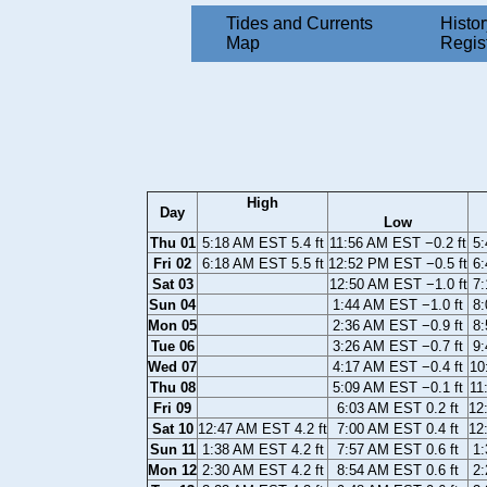
Tides and Currents
Histor
Map
Regis
High
Day
Low
Thu 01
5:18 AM EST 5.4 ft
11:56 AM EST −0.2 ft
5:
Fri 02
6:18 AM EST 5.5 ft
12:52 PM EST −0.5 ft
6:
Sat 03
12:50 AM EST −1.0 ft
7:
Sun 04
1:44 AM EST −1.0 ft
8:
Mon 05
2:36 AM EST −0.9 ft
8:
Tue 06
3:26 AM EST −0.7 ft
9:
Wed 07
4:17 AM EST −0.4 ft
10
Thu 08
5:09 AM EST −0.1 ft
11
Fri 09
6:03 AM EST 0.2 ft
12
Sat 10
12:47 AM EST 4.2 ft
7:00 AM EST 0.4 ft
12
Sun 11
1:38 AM EST 4.2 ft
7:57 AM EST 0.6 ft
1:
Mon 12
2:30 AM EST 4.2 ft
8:54 AM EST 0.6 ft
2: