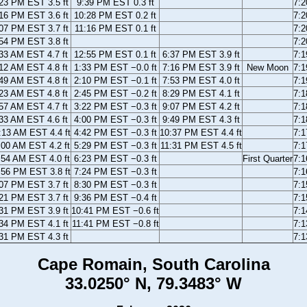
23 PM EST 3.5 ft
9:39 PM EST 0.3 ft
7:
16 PM EST 3.6 ft
10:28 PM EST 0.2 ft
7:
07 PM EST 3.7 ft
11:16 PM EST 0.1 ft
7:
54 PM EST 3.8 ft
7:
33 AM EST 4.7 ft
12:55 PM EST 0.1 ft
6:37 PM EST 3.9 ft
7:
12 AM EST 4.8 ft
1:33 PM EST −0.0 ft
7:16 PM EST 3.9 ft
New Moon
7:
49 AM EST 4.8 ft
2:10 PM EST −0.1 ft
7:53 PM EST 4.0 ft
7:
23 AM EST 4.8 ft
2:45 PM EST −0.2 ft
8:29 PM EST 4.1 ft
7:
57 AM EST 4.7 ft
3:22 PM EST −0.3 ft
9:07 PM EST 4.2 ft
7:
33 AM EST 4.6 ft
4:00 PM EST −0.3 ft
9:49 PM EST 4.3 ft
7:
:13 AM EST 4.4 ft
4:42 PM EST −0.3 ft
10:37 PM EST 4.4 ft
7:
:00 AM EST 4.2 ft
5:29 PM EST −0.3 ft
11:31 PM EST 4.5 ft
7:
:54 AM EST 4.0 ft
6:23 PM EST −0.3 ft
First Quarter
7:
:56 PM EST 3.8 ft
7:24 PM EST −0.3 ft
7:
07 PM EST 3.7 ft
8:30 PM EST −0.3 ft
7:
21 PM EST 3.7 ft
9:36 PM EST −0.4 ft
7:
31 PM EST 3.9 ft
10:41 PM EST −0.6 ft
7:
34 PM EST 4.1 ft
11:41 PM EST −0.8 ft
7:
31 PM EST 4.3 ft
7:
Cape Romain, South Carolina
33.0250° N, 79.3483° W