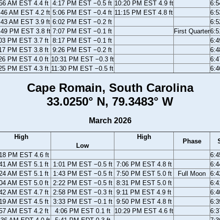
56 AM EST 4.4 ft
4:17 PM EST −0.5 ft
10:20 PM EST 4.9 ft
6:
:46 AM EST 4.2 ft
5:06 PM EST −0.4 ft
11:15 PM EST 4.8 ft
6:
:43 AM EST 3.9 ft
6:02 PM EST −0.2 ft
6:
:49 PM EST 3.8 ft
7:07 PM EST −0.1 ft
First Quarter
6:
03 PM EST 3.7 ft
8:17 PM EST −0.1 ft
6:
17 PM EST 3.8 ft
9:26 PM EST −0.2 ft
6:
26 PM EST 4.0 ft
10:31 PM EST −0.3 ft
6:
25 PM EST 4.3 ft
11:30 PM EST −0.5 ft
6:
Cape Romain, South Carolina
33.0250° N, 79.3483° W
March 2026
High
High
Phase
Low
18 PM EST 4.6 ft
6:
41 AM EST 5.1 ft
1:01 PM EST −0.5 ft
7:06 PM EST 4.8 ft
6:
24 AM EST 5.1 ft
1:43 PM EST −0.5 ft
7:50 PM EST 5.0 ft
Full Moon
6:
04 AM EST 5.0 ft
2:22 PM EST −0.5 ft
8:31 PM EST 5.0 ft
6:
42 AM EST 4.7 ft
2:58 PM EST −0.3 ft
9:11 PM EST 4.9 ft
6:
19 AM EST 4.5 ft
3:33 PM EST −0.1 ft
9:50 PM EST 4.8 ft
6:
57 AM EST 4.2 ft
4:06 PM EST 0.1 ft
10:29 PM EST 4.6 ft
6: