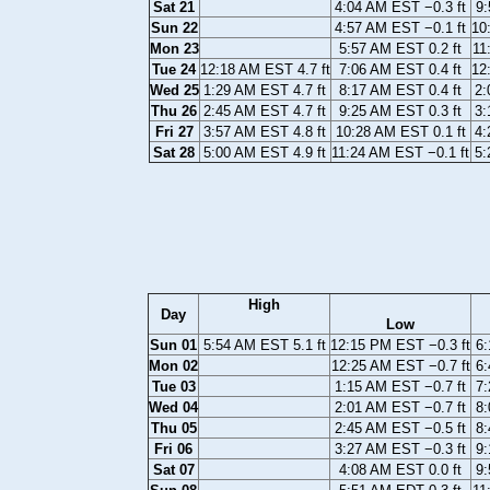
Sat 21
4:04 AM EST −0.3 ft
9:
Sun 22
4:57 AM EST −0.1 ft
10
Mon 23
5:57 AM EST 0.2 ft
11
Tue 24
12:18 AM EST 4.7 ft
7:06 AM EST 0.4 ft
12
Wed 25
1:29 AM EST 4.7 ft
8:17 AM EST 0.4 ft
2:
Thu 26
2:45 AM EST 4.7 ft
9:25 AM EST 0.3 ft
3:
Fri 27
3:57 AM EST 4.8 ft
10:28 AM EST 0.1 ft
4:
Sat 28
5:00 AM EST 4.9 ft
11:24 AM EST −0.1 ft
5:
High
Day
Low
Sun 01
5:54 AM EST 5.1 ft
12:15 PM EST −0.3 ft
6:
Mon 02
12:25 AM EST −0.7 ft
6:
Tue 03
1:15 AM EST −0.7 ft
7:
Wed 04
2:01 AM EST −0.7 ft
8:
Thu 05
2:45 AM EST −0.5 ft
8:
Fri 06
3:27 AM EST −0.3 ft
9:
Sat 07
4:08 AM EST 0.0 ft
9: