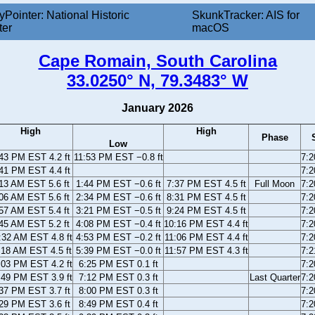
yPointer: National Historic
SkunkTracker: AIS for
ter
macOS
Cape Romain, South Carolina
33.0250° N, 79.3483° W
January 2026
High
High
Phase
Low
43 PM EST 4.2 ft
11:53 PM EST −0.8 ft
7:
41 PM EST 4.4 ft
7:
13 AM EST 5.6 ft
1:44 PM EST −0.6 ft
7:37 PM EST 4.5 ft
Full Moon
7:
06 AM EST 5.6 ft
2:34 PM EST −0.6 ft
8:31 PM EST 4.5 ft
7:
57 AM EST 5.4 ft
3:21 PM EST −0.5 ft
9:24 PM EST 4.5 ft
7:
45 AM EST 5.2 ft
4:08 PM EST −0.4 ft
10:16 PM EST 4.4 ft
7:
:32 AM EST 4.8 ft
4:53 PM EST −0.2 ft
11:06 PM EST 4.4 ft
7:
:18 AM EST 4.5 ft
5:39 PM EST −0.0 ft
11:57 PM EST 4.3 ft
7:
:03 PM EST 4.2 ft
6:25 PM EST 0.1 ft
7:
:49 PM EST 3.9 ft
7:12 PM EST 0.3 ft
Last Quarter
7:
37 PM EST 3.7 ft
8:00 PM EST 0.3 ft
7:
29 PM EST 3.6 ft
8:49 PM EST 0.4 ft
7: