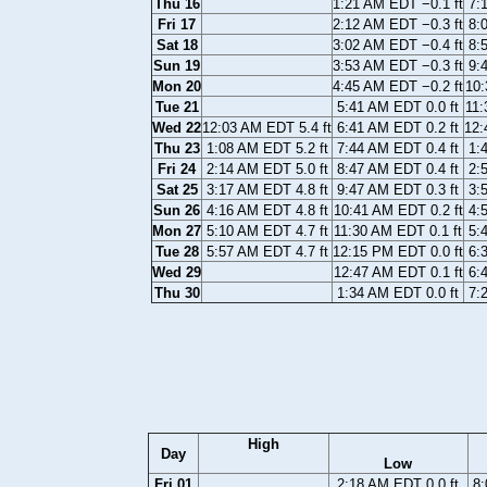
Thu 16
1:21 AM EDT −0.1 ft
7:
Fri 17
2:12 AM EDT −0.3 ft
8:
Sat 18
3:02 AM EDT −0.4 ft
8:
Sun 19
3:53 AM EDT −0.3 ft
9:
Mon 20
4:45 AM EDT −0.2 ft
10:
Tue 21
5:41 AM EDT 0.0 ft
11:
Wed 22
12:03 AM EDT 5.4 ft
6:41 AM EDT 0.2 ft
12:
Thu 23
1:08 AM EDT 5.2 ft
7:44 AM EDT 0.4 ft
1:
Fri 24
2:14 AM EDT 5.0 ft
8:47 AM EDT 0.4 ft
2:
Sat 25
3:17 AM EDT 4.8 ft
9:47 AM EDT 0.3 ft
3:
Sun 26
4:16 AM EDT 4.8 ft
10:41 AM EDT 0.2 ft
4:
Mon 27
5:10 AM EDT 4.7 ft
11:30 AM EDT 0.1 ft
5:
Tue 28
5:57 AM EDT 4.7 ft
12:15 PM EDT 0.0 ft
6:
Wed 29
12:47 AM EDT 0.1 ft
6:
Thu 30
1:34 AM EDT 0.0 ft
7:
High
Day
Low
Fri 01
2:18 AM EDT 0.0 ft
8: