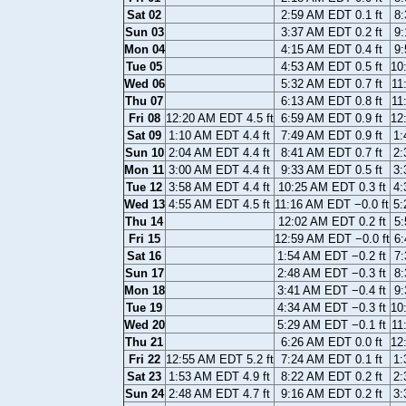
Sat 02
2:59 AM EDT 0.1 ft
8:
Sun 03
3:37 AM EDT 0.2 ft
9:
Mon 04
4:15 AM EDT 0.4 ft
9:
Tue 05
4:53 AM EDT 0.5 ft
10
Wed 06
5:32 AM EDT 0.7 ft
11
Thu 07
6:13 AM EDT 0.8 ft
11
Fri 08
12:20 AM EDT 4.5 ft
6:59 AM EDT 0.9 ft
12
Sat 09
1:10 AM EDT 4.4 ft
7:49 AM EDT 0.9 ft
1:
Sun 10
2:04 AM EDT 4.4 ft
8:41 AM EDT 0.7 ft
2:
Mon 11
3:00 AM EDT 4.4 ft
9:33 AM EDT 0.5 ft
3:
Tue 12
3:58 AM EDT 4.4 ft
10:25 AM EDT 0.3 ft
4:
Wed 13
4:55 AM EDT 4.5 ft
11:16 AM EDT −0.0 ft
5:
Thu 14
12:02 AM EDT 0.2 ft
5:
Fri 15
12:59 AM EDT −0.0 ft
6:
Sat 16
1:54 AM EDT −0.2 ft
7:
Sun 17
2:48 AM EDT −0.3 ft
8:
Mon 18
3:41 AM EDT −0.4 ft
9:
Tue 19
4:34 AM EDT −0.3 ft
10
Wed 20
5:29 AM EDT −0.1 ft
11
Thu 21
6:26 AM EDT 0.0 ft
12
Fri 22
12:55 AM EDT 5.2 ft
7:24 AM EDT 0.1 ft
1:
Sat 23
1:53 AM EDT 4.9 ft
8:22 AM EDT 0.2 ft
2:
Sun 24
2:48 AM EDT 4.7 ft
9:16 AM EDT 0.2 ft
3: