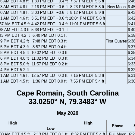
16 AM EDT 4.8 ft
1:30 PM EDT −0.4 ft
7:37 PM EDT 5.6 ft
6:4
03 AM EDT 4.8 ft
2:16 PM EDT −0.6 ft
8:23 PM EDT 5.8 ft
New Moon
6:4
50 AM EDT 4.8 ft
3:03 PM EDT −0.6 ft
9:12 PM EDT 5.9 ft
6:4
41 AM EDT 4.6 ft
3:51 PM EDT −0.6 ft
10:04 PM EDT 5.8 ft
6:4
37 AM EDT 4.5 ft
4:42 PM EDT −0.4 ft
11:01 PM EDT 5.6 ft
6:4
38 AM EDT 4.3 ft
5:38 PM EDT −0.1 ft
6:4
43 PM EDT 4.2 ft
6:40 PM EDT 0.1 ft
6:3
49 PM EDT 4.2 ft
7:48 PM EDT 0.3 ft
First Quarter
6:3
55 PM EDT 4.3 ft
8:57 PM EDT 0.4 ft
6:3
58 PM EDT 4.5 ft
10:02 PM EDT 0.3 ft
6:3
56 PM EDT 4.8 ft
11:02 PM EDT 0.3 ft
6:3
48 PM EDT 5.0 ft
11:57 PM EDT 0.2 ft
6:3
34 PM EDT 5.2 ft
6:3
41 AM EDT 4.6 ft
12:57 PM EDT 0.0 ft
7:16 PM EDT 5.3 ft
6:3
21 AM EDT 4.5 ft
1:36 PM EDT 0.0 ft
7:55 PM EDT 5.4 ft
6:3
Cape Romain, South Carolina
33.0250° N, 79.3483° W
May 2026
High
High
Phase
Low
00 AM EDT 4.5 ft
2:13 PM EDT 0.1 ft
8:32 PM EDT 5.4 ft
Full Moon
6: