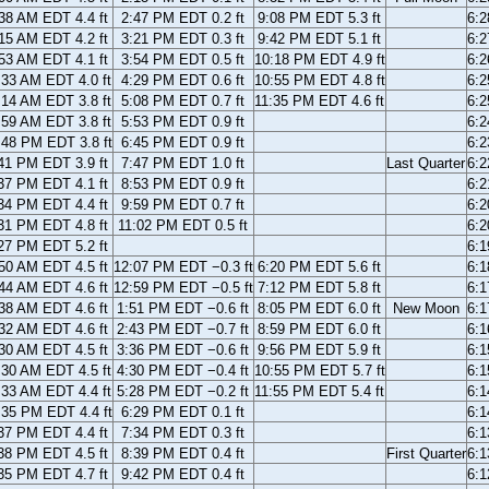
38 AM EDT 4.4 ft
2:47 PM EDT 0.2 ft
9:08 PM EDT 5.3 ft
6:
15 AM EDT 4.2 ft
3:21 PM EDT 0.3 ft
9:42 PM EDT 5.1 ft
6:
53 AM EDT 4.1 ft
3:54 PM EDT 0.5 ft
10:18 PM EDT 4.9 ft
6:
:33 AM EDT 4.0 ft
4:29 PM EDT 0.6 ft
10:55 PM EDT 4.8 ft
6:
:14 AM EDT 3.8 ft
5:08 PM EDT 0.7 ft
11:35 PM EDT 4.6 ft
6:
:59 AM EDT 3.8 ft
5:53 PM EDT 0.9 ft
6:
:48 PM EDT 3.8 ft
6:45 PM EDT 0.9 ft
6:
41 PM EDT 3.9 ft
7:47 PM EDT 1.0 ft
Last Quarter
6:
37 PM EDT 4.1 ft
8:53 PM EDT 0.9 ft
6:
34 PM EDT 4.4 ft
9:59 PM EDT 0.7 ft
6:
31 PM EDT 4.8 ft
11:02 PM EDT 0.5 ft
6:
27 PM EDT 5.2 ft
6:
50 AM EDT 4.5 ft
12:07 PM EDT −0.3 ft
6:20 PM EDT 5.6 ft
6:
44 AM EDT 4.6 ft
12:59 PM EDT −0.5 ft
7:12 PM EDT 5.8 ft
6:
38 AM EDT 4.6 ft
1:51 PM EDT −0.6 ft
8:05 PM EDT 6.0 ft
New Moon
6:
32 AM EDT 4.6 ft
2:43 PM EDT −0.7 ft
8:59 PM EDT 6.0 ft
6:
30 AM EDT 4.5 ft
3:36 PM EDT −0.6 ft
9:56 PM EDT 5.9 ft
6:
:30 AM EDT 4.5 ft
4:30 PM EDT −0.4 ft
10:55 PM EDT 5.7 ft
6:
:33 AM EDT 4.4 ft
5:28 PM EDT −0.2 ft
11:55 PM EDT 5.4 ft
6:
:35 PM EDT 4.4 ft
6:29 PM EDT 0.1 ft
6:
37 PM EDT 4.4 ft
7:34 PM EDT 0.3 ft
6:
38 PM EDT 4.5 ft
8:39 PM EDT 0.4 ft
First Quarter
6:
35 PM EDT 4.7 ft
9:42 PM EDT 0.4 ft
6: