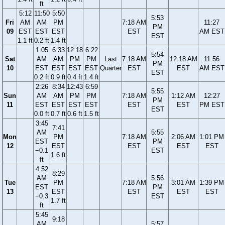
ft
5:12
11:50
5:50
5:53
Fri
AM
AM
PM
7:18 AM
11:27
PM
09
EST
EST
EST
EST
AM EST
EST
1.1 ft
0.2 ft
1.4 ft
1:05
6:33
12:18
6:22
5:54
Sat
AM
AM
PM
PM
Last
7:18 AM
12:18 AM
11:56
PM
10
EST
EST
EST
EST
Quarter
EST
EST
AM EST
EST
0.2 ft
0.9 ft
0.4 ft
1.4 ft
2:26
8:34
12:43
6:59
5:55
Sun
AM
AM
PM
PM
7:18 AM
1:12 AM
12:27
PM
11
EST
EST
EST
EST
EST
EST
PM EST
EST
0.0 ft
0.7 ft
0.6 ft
1.5 ft
3:45
7:41
AM
5:55
Mon
PM
7:18 AM
2:06 AM
1:01 PM
EST
PM
12
EST
EST
EST
EST
−0.1
EST
1.6 ft
ft
4:52
8:29
AM
5:56
Tue
PM
7:18 AM
3:01 AM
1:39 PM
EST
PM
13
EST
EST
EST
EST
−0.3
EST
1.7 ft
ft
5:45
9:18
AM
5:57