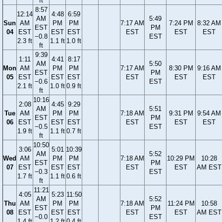
ft
8:57
12:14
4:48
6:59
AM
5:49
Sun
AM
PM
PM
7:17 AM
7:24 PM
8:32 AM
EST
PM
04
EST
EST
EST
EST
EST
EST
−0.8
EST
2.3 ft
1.1 ft
1.0 ft
ft
9:39
1:11
4:41
8:17
AM
5:50
Mon
AM
PM
PM
7:17 AM
8:30 PM
9:16 AM
EST
PM
05
EST
EST
EST
EST
EST
EST
−0.6
EST
2.1 ft
1.0 ft
0.9 ft
ft
10:16
2:08
4:45
9:29
AM
5:51
Tue
AM
PM
PM
7:18 AM
9:31 PM
9:54 AM
EST
PM
06
EST
EST
EST
EST
EST
EST
−0.5
EST
1.9 ft
1.1 ft
0.7 ft
ft
10:50
3:06
5:01
10:39
AM
5:52
Wed
AM
PM
PM
7:18 AM
10:29 PM
10:28
EST
PM
07
EST
EST
EST
EST
EST
AM EST
−0.3
EST
1.7 ft
1.1 ft
0.6 ft
ft
11:21
4:05
5:23
11:50
AM
5:52
Thu
AM
PM
PM
7:18 AM
11:24 PM
10:58
EST
PM
08
EST
EST
EST
EST
EST
AM EST
−0.0
EST
1.4 ft
1.2 ft
0.4 ft