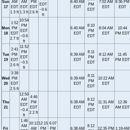
Sun
AM
AM
PM
6:40 AM
7:02 AM
9:36 PM
EDT
PM
17
EDT
EDT
EDT
EDT
EDT
EDT
−0.6
EDT
1.3 ft
1.3 ft
2.6 ft
ft
10:54
1:52
PM
8:10
Mon
PM
6:40 AM
8:04 AM
10:44
EDT
PM
18
EDT
EDT
EDT
PM EDT
−0.6
EDT
2.7 ft
ft
11:52
2:41
PM
8:11
Tue
PM
6:39 AM
9:12 AM
11:45
EDT
PM
19
EDT
EDT
EDT
PM EDT
−0.5
EDT
2.6 ft
ft
3:39
8:11
Wed
PM
6:39 AM
10:22 AM
PM
20
EDT
EDT
EDT
EDT
2.5 ft
12:50
4:46
AM
8:12
Thu
PM
6:38 AM
11:31 AM
12:36
EDT
PM
21
EDT
EDT
EDT
AM EDT
−0.4
EDT
2.2 ft
ft
1:46
10:12
12:15
6:07
AM
8:12
Fri
AM
PM
PM
6:38 AM
12:35 PM
1:19 AM