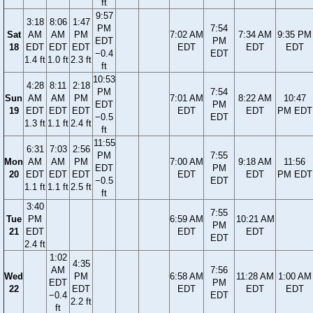
ft
9:57
3:18
8:06
1:47
PM
7:54
Sat
AM
AM
PM
7:02 AM
7:34 AM
9:35 PM
EDT
PM
18
EDT
EDT
EDT
EDT
EDT
EDT
−0.4
EDT
1.4 ft
1.0 ft
2.3 ft
ft
10:53
4:28
8:11
2:18
PM
7:54
Sun
AM
AM
PM
7:01 AM
8:22 AM
10:47
EDT
PM
19
EDT
EDT
EDT
EDT
EDT
PM EDT
−0.5
EDT
1.3 ft
1.1 ft
2.4 ft
ft
11:55
6:31
7:03
2:56
PM
7:55
Mon
AM
AM
PM
7:00 AM
9:18 AM
11:56
EDT
PM
20
EDT
EDT
EDT
EDT
EDT
PM EDT
−0.5
EDT
1.1 ft
1.1 ft
2.5 ft
ft
3:40
7:55
Tue
PM
6:59 AM
10:21 AM
PM
21
EDT
EDT
EDT
EDT
2.4 ft
1:02
4:35
AM
7:56
Wed
PM
6:58 AM
11:28 AM
1:00 AM
EDT
PM
22
EDT
EDT
EDT
EDT
−0.4
EDT
2.2 ft
ft