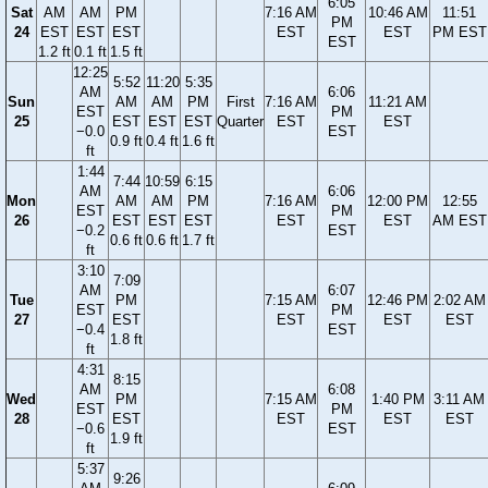
6:05
Sat
AM
AM
PM
7:16 AM
10:46 AM
11:51
PM
24
EST
EST
EST
EST
EST
PM EST
EST
1.2 ft
0.1 ft
1.5 ft
12:25
5:52
11:20
5:35
AM
6:06
Sun
AM
AM
PM
First
7:16 AM
11:21 AM
EST
PM
25
EST
EST
EST
Quarter
EST
EST
−0.0
EST
0.9 ft
0.4 ft
1.6 ft
ft
1:44
7:44
10:59
6:15
AM
6:06
Mon
AM
AM
PM
7:16 AM
12:00 PM
12:55
EST
PM
26
EST
EST
EST
EST
EST
AM EST
−0.2
EST
0.6 ft
0.6 ft
1.7 ft
ft
3:10
7:09
AM
6:07
Tue
PM
7:15 AM
12:46 PM
2:02 AM
EST
PM
27
EST
EST
EST
EST
−0.4
EST
1.8 ft
ft
4:31
8:15
AM
6:08
Wed
PM
7:15 AM
1:40 PM
3:11 AM
EST
PM
28
EST
EST
EST
EST
−0.6
EST
1.9 ft
ft
5:37
9:26