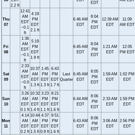
EDT
2.2 ft
12:41
4:19
AM
8:04
Thu
PM
6:46 AM
12:39 AM
11:09
EDT
PM
07
EDT
EDT
EDT
AM EDT
−0.1
EDT
2.1 ft
ft
1:36
5:19
AM
8:04
Fri
PM
6:45 AM
1:21 AM
12:05
EDT
PM
08
EDT
EDT
EDT
PM EDT
−0.1
EDT
1.9 ft
ft
2:33
10:37
1:45
6:43
AM
8:05
Sat
AM
PM
PM
Last
6:45 AM
1:59 AM
1:02 PM
EDT
PM
09
EDT
EDT
EDT
Quarter
EDT
EDT
EDT
−0.0
EDT
1.3 ft
1.3 ft
1.7 ft
ft
3:26
10:32
3:23
8:21
8:06
Sun
AM
AM
PM
PM
6:44 AM
2:33 AM
1:59 PM
PM
10
EDT
EDT
EDT
EDT
EDT
EDT
EDT
EDT
0.1 ft
1.4 ft
1.1 ft
1.6 ft
4:14
10:44
4:37
9:51
8:06
Mon
AM
AM
PM
PM
6:43 AM
3:06 AM
2:56 PM
PM
11
EDT
EDT
EDT
EDT
EDT
EDT
EDT
EDT
0.2 ft
1.5 ft
0.9 ft
1.6 ft