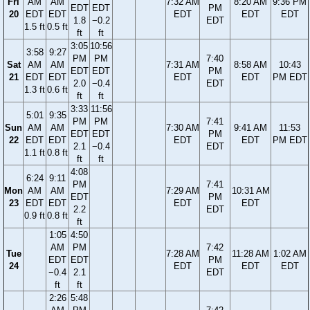
Fri
AM
AM
7:32 AM
8:20 AM
9:36 PM
EDT
EDT
PM
20
EDT
EDT
EDT
EDT
EDT
1.8
−0.2
EDT
1.5 ft
0.5 ft
ft
ft
3:05
10:56
3:58
9:27
PM
PM
7:40
Sat
AM
AM
7:31 AM
8:58 AM
10:43
EDT
EDT
PM
21
EDT
EDT
EDT
EDT
PM EDT
2.0
−0.4
EDT
1.3 ft
0.6 ft
ft
ft
3:33
11:56
5:01
9:35
PM
PM
7:41
Sun
AM
AM
7:30 AM
9:41 AM
11:53
EDT
EDT
PM
22
EDT
EDT
EDT
EDT
PM EDT
2.1
−0.4
EDT
1.1 ft
0.8 ft
ft
ft
4:08
6:24
9:11
PM
7:41
Mon
AM
AM
7:29 AM
10:31 AM
EDT
PM
23
EDT
EDT
EDT
EDT
2.2
EDT
0.9 ft
0.8 ft
ft
1:05
4:50
AM
PM
7:42
Tue
7:28 AM
11:28 AM
1:02 AM
EDT
EDT
PM
24
EDT
EDT
EDT
−0.4
2.1
EDT
ft
ft
2:26
5:48