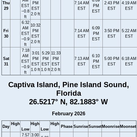
AM
6:09
Thu
PM
7:14 AM
2:43 PM
4:19 AM
EST
PM
29
EST
EST
EST
EST
−0.8
EST
2.0 ft
ft
6:32
10:32
AM
6:09
Fri
PM
7:14 AM
3:50 PM
5:22 AM
EST
PM
30
EST
EST
EST
EST
−0.9
EST
2.0 ft
ft
7:18
3:01
5:29
11:33
AM
6:10
Sat
PM
PM
PM
7:13 AM
5:00 PM
6:18 AM
EST
PM
31
EST
EST
EST
EST
EST
EST
−0.9
EST
1.0 ft
1.0 ft
2.0 ft
ft
Captiva Island, Pine Island Sound,
Florida
26.5217° N, 82.1883° W
February 2026
High
High
High
Day
Phase
Sunrise
Sunset
Moonrise
Moonset
Low
Low
7:57
3:00