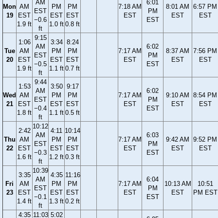
AM
6:01
Mon
AM
PM
PM
7:18 AM
8:01 AM
6:57 PM
EST
PM
19
EST
EST
EST
EST
EST
EST
−0.6
EST
1.9 ft
1.0 ft
0.8 ft
ft
9:15
1:06
3:34
8:24
AM
6:02
Tue
AM
PM
PM
7:17 AM
8:37 AM
7:56 PM
EST
PM
20
EST
EST
EST
EST
EST
EST
−0.5
EST
1.9 ft
1.1 ft
0.7 ft
ft
9:44
1:53
3:50
9:17
AM
6:02
Wed
AM
PM
PM
7:17 AM
9:10 AM
8:54 PM
EST
PM
21
EST
EST
EST
EST
EST
EST
−0.4
EST
1.8 ft
1.1 ft
0.5 ft
ft
10:12
2:42
4:11
10:14
AM
6:03
Thu
AM
PM
PM
7:17 AM
9:42 AM
9:52 PM
EST
PM
22
EST
EST
EST
EST
EST
EST
−0.3
EST
1.6 ft
1.2 ft
0.3 ft
ft
10:39
3:35
4:35
11:16
AM
6:04
Fri
AM
PM
PM
7:17 AM
10:13 AM
10:51
EST
PM
23
EST
EST
EST
EST
EST
PM EST
−0.1
EST
1.4 ft
1.3 ft
0.2 ft
ft
4:35
11:03
5:02