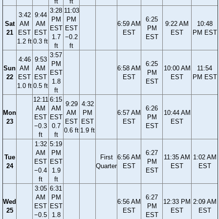
ft
ft
3:28
11:03
3:42
9:44
PM
PM
6:25
Sat
AM
AM
6:59 AM
9:22 AM
10:48
EST
EST
PM
21
EST
EST
EST
EST
PM EST
1.7
−0.2
EST
1.2 ft
0.3 ft
ft
ft
3:57
4:46
9:53
PM
6:25
Sun
AM
AM
6:58 AM
10:00 AM
11:54
EST
PM
22
EST
EST
EST
EST
PM EST
1.8
EST
1.0 ft
0.5 ft
ft
12:11
6:15
9:29
4:32
AM
AM
6:26
Mon
AM
PM
6:57 AM
10:44 AM
EST
EST
PM
23
EST
EST
EST
EST
−0.3
0.7
EST
0.6 ft
1.9 ft
ft
ft
1:32
5:19
AM
PM
6:27
Tue
First
6:56 AM
11:35 AM
1:02 AM
EST
EST
PM
24
Quarter
EST
EST
EST
−0.4
1.9
EST
ft
ft
3:05
6:31
AM
PM
6:27
Wed
6:56 AM
12:33 PM
2:09 AM
EST
EST
PM
25
EST
EST
EST
−0.5
1.8
EST