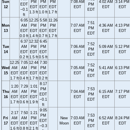
Sun
PM
PM
PM
7:08 AM
4:02 AM
3:14 PM
EDT
PM
12
EDT
EDT
EDT
EDT
EDT
EDT
−0.1
EDT
1.3 ft
1.0 ft
1.7 ft
ft
6:05
12:25
5:58
11:26
7:51
Mon
AM
PM
PM
PM
7:07 AM
4:36 AM
4:13 PM
PM
13
EDT
EDT
EDT
EDT
EDT
EDT
EDT
EDT
0.0 ft
1.4 ft
0.7 ft
1.7 ft
6:37
12:32
6:45
7:52
Tue
AM
PM
PM
7:06 AM
5:09 AM
5:12 PM
PM
14
EDT
EDT
EDT
EDT
EDT
EDT
EDT
0.2 ft
1.5 ft
0.5 ft
12:25
7:05
12:44
7:30
7:52
Wed
AM
AM
PM
PM
7:05 AM
5:41 AM
6:13 PM
PM
15
EDT
EDT
EDT
EDT
EDT
EDT
EDT
EDT
1.7 ft
0.4 ft
1.7 ft
0.2 ft
8:17
1:20
7:29
1:01
PM
7:53
Thu
AM
AM
PM
7:04 AM
6:15 AM
7:17 PM
EDT
PM
16
EDT
EDT
EDT
EDT
EDT
EDT
−0.1
EDT
1.7 ft
0.6 ft
1.9 ft
ft
9:05
2:17
7:50
1:21
PM
7:53
Fri
AM
AM
PM
New
7:03 AM
6:52 AM
8:24 PM
EDT
PM
17
EDT
EDT
EDT
Moon
EDT
EDT
EDT
−0.3
EDT
1.6 ft
0.8 ft
2.1 ft