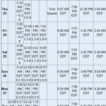
2:14
5:52
AM
7:56
Thu
PM
First
6:57 AM
12:36 PM
1:54 AM
EDT
PM
23
EDT
Quarter
EDT
EDT
EDT
−0.3
EDT
2.0 ft
ft
3:25
12:19
1:44
7:41
AM
7:57
Fri
PM
PM
PM
6:56 AM
1:41 PM
2:41 AM
EDT
PM
24
EDT
EDT
EDT
EDT
EDT
EDT
−0.2
EDT
1.3 ft
1.3 ft
1.8 ft
ft
4:26
11:53
4:11
9:29
AM
7:57
Sat
AM
PM
PM
6:55 AM
2:42 PM
3:20 AM
EDT
PM
25
EDT
EDT
EDT
EDT
EDT
EDT
−0.1
EDT
1.4 ft
1.1 ft
1.6 ft
ft
5:14
11:54
5:34
10:57
7:58
Sun
AM
AM
PM
PM
6:54 AM
3:40 PM
3:54 AM
PM
26
EDT
EDT
EDT
EDT
EDT
EDT
EDT
EDT
0.1 ft
1.5 ft
0.8 ft
1.6 ft
5:50
12:01
6:30
7:58
Mon
AM
PM
PM
6:54 AM
4:36 PM
4:26 AM
PM
27
EDT
EDT
EDT
EDT
EDT
EDT
EDT
0.3 ft
1.6 ft
0.5 ft
12:05
6:17
12:11
7:13
7:59