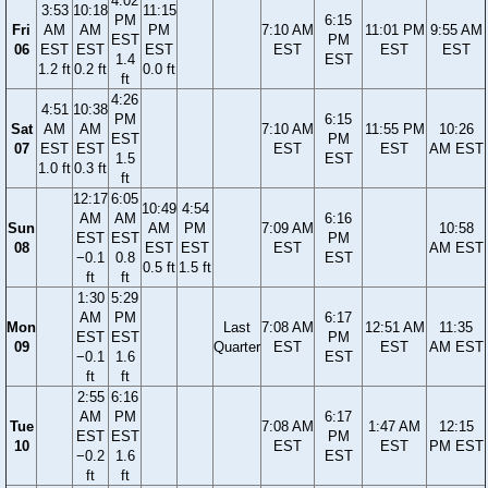
4:02
3:53
10:18
11:15
PM
6:15
Fri
AM
AM
PM
7:10 AM
11:01 PM
9:55 AM
EST
PM
06
EST
EST
EST
EST
EST
EST
1.4
EST
1.2 ft
0.2 ft
0.0 ft
ft
4:26
4:51
10:38
PM
6:15
Sat
AM
AM
7:10 AM
11:55 PM
10:26
EST
PM
07
EST
EST
EST
EST
AM EST
1.5
EST
1.0 ft
0.3 ft
ft
12:17
6:05
10:49
4:54
AM
AM
6:16
Sun
AM
PM
7:09 AM
10:58
EST
EST
PM
08
EST
EST
EST
AM EST
−0.1
0.8
EST
0.5 ft
1.5 ft
ft
ft
1:30
5:29
AM
PM
6:17
Mon
Last
7:08 AM
12:51 AM
11:35
EST
EST
PM
09
Quarter
EST
EST
AM EST
−0.1
1.6
EST
ft
ft
2:55
6:16
AM
PM
6:17
Tue
7:08 AM
1:47 AM
12:15
EST
EST
PM
10
EST
EST
PM EST
−0.2
1.6
EST
ft
ft