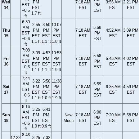
Wed
PM
7:18 AM
3:56 AM
2:21 PM
EST
PM
14
EST
EST
EST
EST
−0.5
EST
1.7 ft
ft
6:30
2:55
3:50
10:07
AM
5:58
Thu
PM
PM
PM
7:18 AM
4:52 AM
3:09 PM
EST
PM
15
EST
EST
EST
EST
EST
EST
−0.6
EST
1.1 ft
1.1 ft
1.8 ft
ft
7:08
3:09
4:57
10:53
AM
5:58
Fri
PM
PM
PM
7:18 AM
5:45 AM
4:02 PM
EST
PM
16
EST
EST
EST
EST
EST
EST
−0.6
EST
1.1 ft
1.1 ft
1.9 ft
ft
7:44
3:22
5:50
11:38
AM
5:59
Sat
PM
PM
PM
7:18 AM
6:35 AM
4:59 PM
EST
PM
17
EST
EST
EST
EST
EST
EST
−0.6
EST
1.1 ft
1.0 ft
1.9 ft
ft
8:16
3:25
6:41
AM
6:00
Sun
PM
PM
New
7:18 AM
7:20 AM
5:58 PM
EST
PM
18
EST
EST
Moon
EST
EST
EST
−0.6
EST
1.0 ft
0.9 ft
ft
8:46
12:22
3:25
7:32