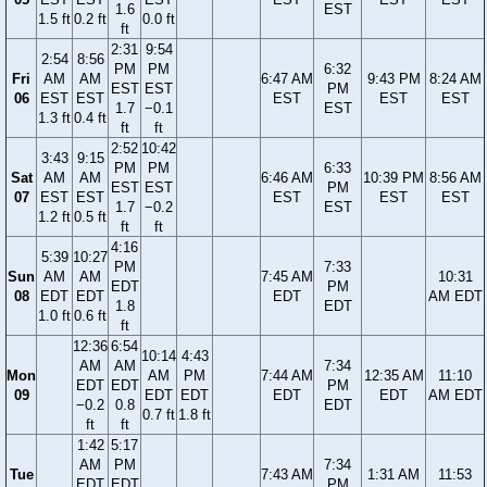
1.6
EST
1.5 ft
0.2 ft
0.0 ft
ft
2:31
9:54
2:54
8:56
PM
PM
6:32
Fri
AM
AM
6:47 AM
9:43 PM
8:24 AM
EST
EST
PM
06
EST
EST
EST
EST
EST
1.7
−0.1
EST
1.3 ft
0.4 ft
ft
ft
2:52
10:42
3:43
9:15
PM
PM
6:33
Sat
AM
AM
6:46 AM
10:39 PM
8:56 AM
EST
EST
PM
07
EST
EST
EST
EST
EST
1.7
−0.2
EST
1.2 ft
0.5 ft
ft
ft
4:16
5:39
10:27
PM
7:33
Sun
AM
AM
7:45 AM
10:31
EDT
PM
08
EDT
EDT
EDT
AM EDT
1.8
EDT
1.0 ft
0.6 ft
ft
12:36
6:54
10:14
4:43
AM
AM
7:34
Mon
AM
PM
7:44 AM
12:35 AM
11:10
EDT
EDT
PM
09
EDT
EDT
EDT
EDT
AM EDT
−0.2
0.8
EDT
0.7 ft
1.8 ft
ft
ft
1:42
5:17
AM
PM
7:34
Tue
7:43 AM
1:31 AM
11:53
EDT
EDT
PM