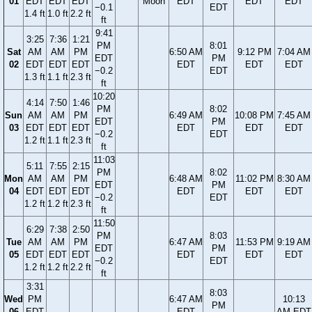
01
EDT
EDT
EDT
Moon
EDT
EDT
EDT
−0.1
EDT
1.4 ft
1.0 ft
2.2 ft
ft
9:41
3:25
7:36
1:21
PM
8:01
Sat
AM
AM
PM
6:50 AM
9:12 PM
7:04 AM
EDT
PM
02
EDT
EDT
EDT
EDT
EDT
EDT
−0.2
EDT
1.3 ft
1.1 ft
2.3 ft
ft
10:20
4:14
7:50
1:46
PM
8:02
Sun
AM
AM
PM
6:49 AM
10:08 PM
7:45 AM
EDT
PM
03
EDT
EDT
EDT
EDT
EDT
EDT
−0.2
EDT
1.2 ft
1.1 ft
2.3 ft
ft
11:03
5:11
7:55
2:15
PM
8:02
Mon
AM
AM
PM
6:48 AM
11:02 PM
8:30 AM
EDT
PM
04
EDT
EDT
EDT
EDT
EDT
EDT
−0.2
EDT
1.2 ft
1.2 ft
2.3 ft
ft
11:50
6:29
7:38
2:50
PM
8:03
Tue
AM
AM
PM
6:47 AM
11:53 PM
9:19 AM
EDT
PM
05
EDT
EDT
EDT
EDT
EDT
EDT
−0.2
EDT
1.2 ft
1.2 ft
2.2 ft
ft
3:31
8:03
Wed
PM
6:47 AM
10:13
PM
06
EDT
EDT
AM EDT