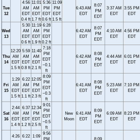
4:56
11:01
5:36
11:09
8:07
Tue
AM
AM
PM
PM
6:43 AM
3:37 AM
3:55 PM
PM
12
EDT
EDT
EDT
EDT
EDT
EDT
EDT
EDT
0.4 ft
1.7 ft
0.6 ft
1.5 ft
5:30
11:19
6:28
8:07
Wed
AM
AM
PM
6:42 AM
4:10 AM
4:56 PM
PM
13
EDT
EDT
EDT
EDT
EDT
EDT
EDT
0.6 ft
1.9 ft
0.2 ft
7:18
12:20
5:59
11:40
PM
8:08
Thu
AM
AM
AM
6:42 AM
4:44 AM
6:01 PM
EDT
PM
14
EDT
EDT
EDT
EDT
EDT
EDT
−0.1
EDT
1.5 ft
0.8 ft
2.1 ft
ft
8:09
1:29
6:22
12:05
PM
8:08
Fri
AM
AM
PM
6:41 AM
5:23 AM
7:10 PM
EDT
PM
15
EDT
EDT
EDT
EDT
EDT
EDT
−0.3
EDT
1.5 ft
1.1 ft
2.3 ft
ft
9:01
2:44
6:37
12:34
PM
8:09
Sat
AM
AM
PM
New
6:41 AM
6:09 AM
8:23 PM
EDT
PM
16
EDT
EDT
EDT
Moon
EDT
EDT
EDT
−0.5
EDT
1.4 ft
1.2 ft
2.5 ft
ft
9:56
4:26
6:22
1:09
PM
8:09