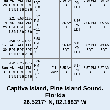
Thu
AM
AM
AM
6:36 AM
6:10 PM
4:30 AM
EDT
PM
28
EDT
EDT
EDT
EDT
EDT
EDT
−0.0
EDT
1.3 ft
1.1 ft
2.2 ft
ft
8:22
2:28
5:58
11:55
PM
8:16
Fri
AM
AM
AM
6:36 AM
7:06 PM
5:05 AM
EDT
PM
29
EDT
EDT
EDT
EDT
EDT
EDT
−0.1
EDT
1.3 ft
1.2 ft
2.3 ft
ft
8:58
3:31
6:16
12:20
PM
8:16
Sat
AM
AM
PM
6:36 AM
8:02 PM
5:43 AM
EDT
PM
30
EDT
EDT
EDT
EDT
EDT
EDT
−0.1
EDT
1.3 ft
1.3 ft
2.3 ft
ft
9:36
4:44
6:25
12:47
PM
8:17
Sun
AM
AM
PM
Full
6:35 AM
8:57 PM
6:27 AM
EDT
PM
31
EDT
EDT
EDT
Moon
EDT
EDT
EDT
−0.1
EDT
1.3 ft
1.3 ft
2.4 ft
ft
Captiva Island, Pine Island Sound,
Florida
26.5217° N, 82.1883° W