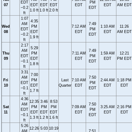
EDT
PM
07
EDT
EDT
EDT
EDT
EDT
AM EDT
−0.2
EDT
1.0 ft
1.0 ft
2.0 ft
ft
1:07
4:35
AM
7:49
Wed
PM
7:12 AM
1:10 AM
11:26
EDT
PM
08
EDT
EDT
EDT
AM EDT
−0.2
EDT
1.9 ft
ft
2:17
5:29
AM
7:49
Thu
PM
7:11 AM
1:59 AM
12:21
EDT
PM
09
EDT
EDT
EDT
PM EDT
−0.1
EDT
1.8 ft
ft
3:31
7:00
AM
7:50
Fri
PM
Last
7:10 AM
2:44 AM
1:18 PM
EDT
PM
10
EDT
Quarter
EDT
EDT
EDT
−0.1
EDT
1.7 ft
ft
4:36
12:35
3:46
8:53
AM
7:50
Sat
PM
PM
PM
7:09 AM
3:25 AM
2:16 PM
EDT
PM
11
EDT
EDT
EDT
EDT
EDT
EDT
−0.1
EDT
1.3 ft
1.2 ft
1.6 ft
ft
5:26
12:26
5:03
10:19
AM
7:51