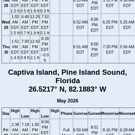
Tue
AM
AM
PM
PM
6:53 AM
5:31 PM
4:56 AM
PM
28
EDT
EDT
EDT
EDT
EDT
EDT
EDT
EDT
1.5 ft
0.5 ft
1.8 ft
0.3 ft
1:02
6:40
12:25
7:52
8:00
Wed
AM
AM
PM
PM
6:52 AM
6:25 PM
5:25 AM
PM
29
EDT
EDT
EDT
EDT
EDT
EDT
EDT
EDT
1.5 ft
0.7 ft
1.9 ft
0.1 ft
8:28
1:51
7:00
12:42
PM
8:00
Thu
AM
AM
PM
6:51 AM
7:20 PM
5:56 AM
EDT
PM
30
EDT
EDT
EDT
EDT
EDT
EDT
−0.0
EDT
1.4 ft
0.9 ft
2.1 ft
ft
Captiva Island, Pine Island Sound,
Florida
26.5217° N, 82.1883° W
May 2026
High
High
High
Day
Phase
Sunrise
Sunset
Moonrise
Moonset
Low
Low
9:04
2:38
7:19
1:00
PM
8:01
Fri
AM
AM
PM
Full
6:50 AM
8:16 PM
6:28 AM
EDT
PM