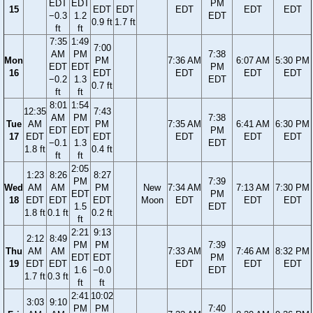
EDT
EDT
PM
15
EDT
EDT
EDT
EDT
EDT
−0.3
1.2
EDT
0.9 ft
1.7 ft
ft
ft
7:35
1:49
7:00
AM
PM
7:38
Mon
PM
7:36 AM
6:07 AM
5:30 PM
EDT
EDT
PM
16
EDT
EDT
EDT
EDT
−0.2
1.3
EDT
0.7 ft
ft
ft
8:01
1:54
12:35
7:43
AM
PM
7:38
Tue
AM
PM
7:35 AM
6:41 AM
6:30 PM
EDT
EDT
PM
17
EDT
EDT
EDT
EDT
EDT
−0.1
1.3
EDT
1.8 ft
0.4 ft
ft
ft
2:05
1:23
8:26
8:27
PM
7:39
Wed
AM
AM
PM
New
7:34 AM
7:13 AM
7:30 PM
EDT
PM
18
EDT
EDT
EDT
Moon
EDT
EDT
EDT
1.5
EDT
1.8 ft
0.1 ft
0.2 ft
ft
2:21
9:13
2:12
8:49
PM
PM
7:39
Thu
AM
AM
7:33 AM
7:46 AM
8:32 PM
EDT
EDT
PM
19
EDT
EDT
EDT
EDT
EDT
1.6
−0.0
EDT
1.7 ft
0.3 ft
ft
ft
2:41
10:02
3:03
9:10
PM
PM
7:40