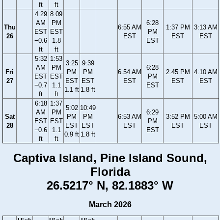
ft
ft
4:29
8:09
AM
PM
6:28
Thu
6:55 AM
1:37 PM
3:13 AM
EST
EST
PM
26
EST
EST
EST
−0.6
1.8
EST
ft
ft
5:32
1:53
3:25
9:39
AM
PM
6:28
Fri
PM
PM
6:54 AM
2:45 PM
4:10 AM
EST
EST
PM
27
EST
EST
EST
EST
EST
−0.7
1.1
EST
1.1 ft
1.8 ft
ft
ft
6:18
1:37
5:02
10:49
AM
PM
6:29
Sat
PM
PM
6:53 AM
3:52 PM
5:00 AM
EST
EST
PM
28
EST
EST
EST
EST
EST
−0.6
1.1
EST
0.9 ft
1.8 ft
ft
ft
Captiva Island, Pine Island Sound,
Florida
26.5217° N, 82.1883° W
March 2026