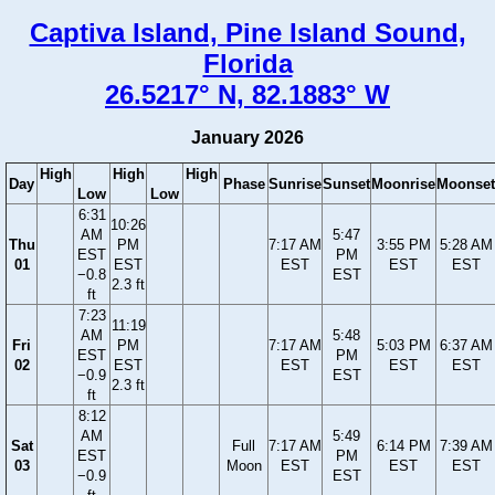
Captiva Island, Pine Island Sound,
Florida
26.5217° N, 82.1883° W
January 2026
High
High
High
Day
Phase
Sunrise
Sunset
Moonrise
Moonset
Low
Low
6:31
10:26
AM
5:47
Thu
PM
7:17 AM
3:55 PM
5:28 AM
EST
PM
01
EST
EST
EST
EST
−0.8
EST
2.3 ft
ft
7:23
11:19
AM
5:48
Fri
PM
7:17 AM
5:03 PM
6:37 AM
EST
PM
02
EST
EST
EST
EST
−0.9
EST
2.3 ft
ft
8:12
AM
5:49
Sat
Full
7:17 AM
6:14 PM
7:39 AM
EST
PM
03
Moon
EST
EST
EST
−0.9
EST