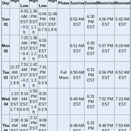
High
High
High
Day
Phase
Sunrise
Sunset
Moonrise
Moonset
Low
Low
6:55
1:36
6:04
11:46
AM
PM
6:30
Sun
PM
PM
6:52 AM
4:56 PM
5:42 AM
EST
EST
PM
01
EST
EST
EST
EST
EST
−0.5
1.1
EST
0.7 ft
1.8 ft
ft
ft
7:25
1:36
6:55
AM
PM
6:30
Mon
PM
6:51 AM
5:57 PM
6:19 AM
EST
EST
PM
02
EST
EST
EST
EST
−0.4
1.2
EST
0.5 ft
ft
ft
7:51
1:42
12:37
7:41
AM
PM
6:31
Tue
AM
PM
Full
6:50 AM
6:56 PM
6:52 AM
EST
EST
PM
03
EST
EST
Moon
EST
EST
EST
−0.2
1.3
EST
1.8 ft
0.3 ft
ft
ft
1:55
1:23
8:14
8:25
PM
6:31
Wed
AM
AM
PM
6:49 AM
7:52 PM
7:23 AM
EST
PM
04
EST
EST
EST
EST
EST
EST
1.4
EST
1.7 ft
0.0 ft
0.2 ft
ft
2:11
2:08
8:36
9:09
PM
6:32
Thu
AM
AM
PM
6:48 AM
8:48 PM
7:53 AM
EST
PM
05
EST
EST
EST
EST
EST
EST