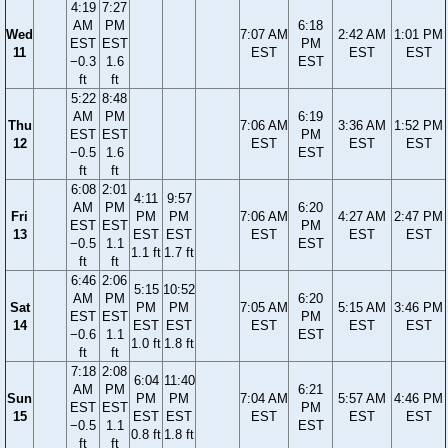
4:19
7:27
AM
PM
6:18
Wed
7:07 AM
2:42 AM
1:01 PM
EST
EST
PM
11
EST
EST
EST
−0.3
1.6
EST
ft
ft
5:22
8:48
AM
PM
6:19
Thu
7:06 AM
3:36 AM
1:52 PM
EST
EST
PM
12
EST
EST
EST
−0.5
1.6
EST
ft
ft
6:08
2:01
4:11
9:57
AM
PM
6:20
Fri
PM
PM
7:06 AM
4:27 AM
2:47 PM
EST
EST
PM
13
EST
EST
EST
EST
EST
−0.5
1.1
EST
1.1 ft
1.7 ft
ft
ft
6:46
2:06
5:15
10:52
AM
PM
6:20
Sat
PM
PM
7:05 AM
5:15 AM
3:46 PM
EST
EST
PM
14
EST
EST
EST
EST
EST
−0.6
1.1
EST
1.0 ft
1.8 ft
ft
ft
7:18
2:08
6:04
11:40
AM
PM
6:21
Sun
PM
PM
7:04 AM
5:57 AM
4:46 PM
EST
EST
PM
15
EST
EST
EST
EST
EST
−0.5
1.1
EST
0.8 ft
1.8 ft
ft
ft