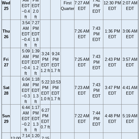
AM
PM
7:42
Wed
First
7:27 AM
12:30 PM
2:07 AM
EDT
EDT
PM
25
Quarter
EDT
EDT
EDT
−0.4
2.0
EDT
ft
ft
3:54
7:27
AM
PM
7:43
Thu
7:26 AM
1:36 PM
3:06 AM
EDT
EDT
PM
26
EDT
EDT
EDT
−0.4
1.8
EDT
ft
ft
5:09
1:39
3:24
9:24
AM
PM
7:43
Fri
PM
PM
7:25 AM
2:43 PM
3:57 AM
EDT
EDT
PM
27
EDT
EDT
EDT
EDT
EDT
−0.4
1.2
EDT
1.2 ft
1.7 ft
ft
ft
6:04
1:18
5:22
10:53
AM
PM
7:43
Sat
PM
PM
7:23 AM
3:47 PM
4:41 AM
EDT
EDT
PM
28
EDT
EDT
EDT
EDT
EDT
−0.3
1.3
EDT
1.0 ft
1.7 ft
ft
ft
6:44
1:17
6:27
AM
PM
7:44
Sun
PM
7:22 AM
4:48 PM
5:19 AM
EDT
EDT
PM
29
EDT
EDT
EDT
EDT
−0.2
1.3
EDT
0.7 ft
ft
ft
7:14
1:20
12:00
7:15