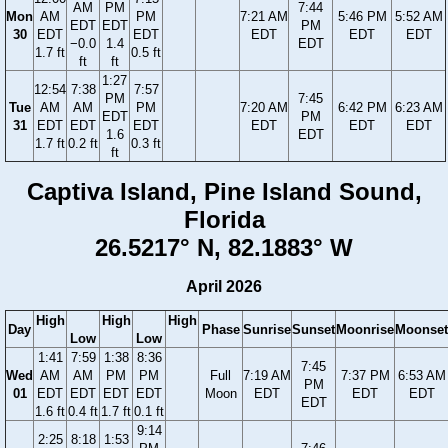
AM
PM
7:44
Mon
AM
PM
7:21 AM
5:46 PM
5:52 AM
EDT
EDT
PM
30
EDT
EDT
EDT
EDT
EDT
−0.0
1.4
EDT
1.7 ft
0.5 ft
ft
ft
1:27
12:54
7:38
7:57
PM
7:45
Tue
AM
AM
PM
7:20 AM
6:42 PM
6:23 AM
EDT
PM
31
EDT
EDT
EDT
EDT
EDT
EDT
1.6
EDT
1.7 ft
0.2 ft
0.3 ft
ft
Captiva Island, Pine Island Sound,
Florida
26.5217° N, 82.1883° W
April 2026
High
High
High
Day
Phase
Sunrise
Sunset
Moonrise
Moonset
Low
Low
1:41
7:59
1:38
8:36
7:45
Wed
AM
AM
PM
PM
Full
7:19 AM
7:37 PM
6:53 AM
PM
01
EDT
EDT
EDT
EDT
Moon
EDT
EDT
EDT
EDT
1.6 ft
0.4 ft
1.7 ft
0.1 ft
9:14
2:25
8:18
1:53