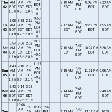
PM
7:46
Thu
AM
AM
PM
7:18 AM
8:32 PM
7:23 AM
EDT
PM
02
EDT
EDT
EDT
EDT
EDT
EDT
−0.0
EDT
1.5 ft
0.5 ft
1.9 ft
ft
9:53
3:08
8:38
2:11
PM
7:46
Fri
AM
AM
PM
7:17 AM
9:28 PM
7:55 AM
EDT
PM
03
EDT
EDT
EDT
EDT
EDT
EDT
−0.1
EDT
1.4 ft
0.7 ft
2.0 ft
ft
10:33
3:54
8:56
2:32
PM
7:47
Sat
AM
AM
PM
7:16 AM
10:24 PM
8:28 AM
EDT
PM
04
EDT
EDT
EDT
EDT
EDT
EDT
−0.2
EDT
1.3 ft
0.8 ft
2.0 ft
ft
11:17
4:43
9:10
2:55
PM
7:47
Sun
AM
AM
PM
7:15 AM
11:21 PM
9:06 AM
EDT
PM
05
EDT
EDT
EDT
EDT
EDT
EDT
−0.2
EDT
1.2 ft
0.9 ft
2.1 ft
ft
5:43
9:14
3:23
7:48
Mon
AM
AM
PM
7:14 AM
9:48 AM
PM
06
EDT
EDT
EDT
EDT
EDT
EDT
1.1 ft
0.9 ft
2.1 ft
12:08
7:16
8:38
3:56
AM
7:48
Tue
AM
AM
PM
7:13 AM
12:16 AM
10:35