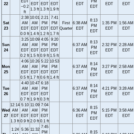
EDT
PM
22
EDT
EDT
EDT
EDT
EDT
EDT
−0.2
EDT
1.3 ft
1.3 ft
1.9 ft
ft
2:38
10:01
2:21
7:41
8:13
Sat
AM
AM
PM
PM
First
6:38 AM
1:35 PM
1:56 AM
PM
23
EDT
EDT
EDT
EDT
Quarter
EDT
EDT
EDT
EDT
0.0 ft
1.4 ft
1.2 ft
1.7 ft
3:25
10:09
4:05
9:20
8:13
Sun
AM
AM
PM
PM
6:37 AM
2:32 PM
2:28 AM
PM
24
EDT
EDT
EDT
EDT
EDT
EDT
EDT
EDT
0.2 ft
1.5 ft
0.9 ft
1.5 ft
4:06
10:26
5:22
10:53
8:14
Mon
AM
AM
PM
PM
6:37 AM
3:27 PM
2:58 AM
PM
25
EDT
EDT
EDT
EDT
EDT
EDT
EDT
EDT
0.5 ft
1.7 ft
0.6 ft
1.4 ft
4:40
10:47
6:18
8:14
Tue
AM
AM
PM
6:37 AM
4:21 PM
3:28 AM
PM
26
EDT
EDT
EDT
EDT
EDT
EDT
EDT
0.7 ft
1.9 ft
0.3 ft
12:14
5:10
11:09
7:04
8:15
Wed
AM
AM
AM
PM
6:36 AM
5:15 PM
3:58 AM
PM
27
EDT
EDT
EDT
EDT
EDT
EDT
EDT
EDT
1.3 ft
0.9 ft
2.0 ft
0.1 ft
7:45
1:24
5:36
11:32
PM
8:15