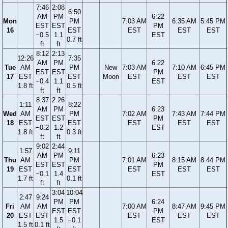
7:46
2:08
6:50
AM
PM
6:22
Mon
PM
7:03 AM
6:35 AM
5:45 PM
EST
EST
PM
16
EST
EST
EST
EST
−0.5
1.1
EST
0.7 ft
ft
ft
8:12
2:13
12:26
7:35
AM
PM
6:22
Tue
AM
PM
New
7:03 AM
7:10 AM
6:45 PM
EST
EST
PM
17
EST
EST
Moon
EST
EST
EST
−0.4
1.1
EST
1.8 ft
0.5 ft
ft
ft
8:37
2:26
1:11
8:22
AM
PM
6:23
Wed
AM
PM
7:02 AM
7:43 AM
7:44 PM
EST
EST
PM
18
EST
EST
EST
EST
EST
−0.2
1.2
EST
1.8 ft
0.3 ft
ft
ft
9:02
2:44
1:57
9:11
AM
PM
6:23
Thu
AM
PM
7:01 AM
8:15 AM
8:44 PM
EST
EST
PM
19
EST
EST
EST
EST
EST
−0.1
1.4
EST
1.7 ft
0.1 ft
ft
ft
3:04
10:04
2:47
9:24
PM
PM
6:24
Fri
AM
AM
7:00 AM
8:47 AM
9:45 PM
EST
EST
PM
20
EST
EST
EST
EST
EST
1.5
−0.1
EST
1.5 ft
0.1 ft