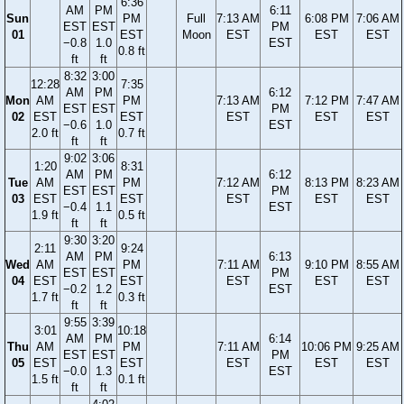
6:36
AM
PM
6:11
Sun
PM
Full
7:13 AM
6:08 PM
7:06 AM
EST
EST
PM
01
EST
Moon
EST
EST
EST
−0.8
1.0
EST
0.8 ft
ft
ft
8:32
3:00
12:28
7:35
AM
PM
6:12
Mon
AM
PM
7:13 AM
7:12 PM
7:47 AM
EST
EST
PM
02
EST
EST
EST
EST
EST
−0.6
1.0
EST
2.0 ft
0.7 ft
ft
ft
9:02
3:06
1:20
8:31
AM
PM
6:12
Tue
AM
PM
7:12 AM
8:13 PM
8:23 AM
EST
EST
PM
03
EST
EST
EST
EST
EST
−0.4
1.1
EST
1.9 ft
0.5 ft
ft
ft
9:30
3:20
2:11
9:24
AM
PM
6:13
Wed
AM
PM
7:11 AM
9:10 PM
8:55 AM
EST
EST
PM
04
EST
EST
EST
EST
EST
−0.2
1.2
EST
1.7 ft
0.3 ft
ft
ft
9:55
3:39
3:01
10:18
AM
PM
6:14
Thu
AM
PM
7:11 AM
10:06 PM
9:25 AM
EST
EST
PM
05
EST
EST
EST
EST
EST
−0.0
1.3
EST
1.5 ft
0.1 ft
ft
ft