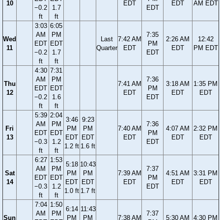
10
EDT
EDT
AM EDT
−0.2
1.7
EDT
ft
ft
3:03
6:05
AM
PM
7:35
Wed
Last
7:42 AM
2:26 AM
12:42
EDT
EDT
PM
11
Quarter
EDT
EDT
PM EDT
−0.2
1.7
EDT
ft
ft
4:30
7:31
AM
PM
7:36
Thu
7:41 AM
3:18 AM
1:35 PM
EDT
EDT
PM
12
EDT
EDT
EDT
−0.2
1.6
EDT
ft
ft
5:39
2:04
3:46
9:23
AM
PM
7:36
Fri
PM
PM
7:40 AM
4:07 AM
2:32 PM
EDT
EDT
PM
13
EDT
EDT
EDT
EDT
EDT
−0.3
1.2
EDT
1.2 ft
1.6 ft
ft
ft
6:27
1:53
5:18
10:43
AM
PM
7:37
Sat
PM
PM
7:39 AM
4:51 AM
3:31 PM
EDT
EDT
PM
14
EDT
EDT
EDT
EDT
EDT
−0.3
1.2
EDT
1.0 ft
1.7 ft
ft
ft
7:04
1:50
6:14
11:43
AM
PM
7:37
Sun
PM
PM
7:38 AM
5:30 AM
4:30 PM