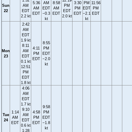
1:32
12:19
5:36
AM
8:58
3:30
PM
11:56
Sun
AM
PM
AM
EDT
AM
PM
EDT
PM
22
EDT
EDT
EDT
−0.3
EDT
EDT
−2.1
EDT
2.2 kt
2.0 kt
kt
kt
2:42
AM
EDT
1.9 kt
8:55
8:11
4:11
PM
Mon
AM
PM
EDT
23
EDT
EDT
−2.0
0.1 kt
kt
12:51
PM
EDT
1.8 kt
4:06
AM
EDT
1.7 kt
9:58
9:10
1:14
4:58
PM
Tue
AM
AM
PM
EDT
24
EDT
EDT
EDT
−1.8
0.6 kt
kt
1:28