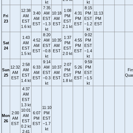
kt
kt
7:35
8:15
12:38
1:08
3:40
AM
10:18
4:31
PM
11:13
Fri
AM
PM
AM
EST
AM
PM
EST
PM
23
EST
EST
EST
−1.3
EST
EST
−1.2
EST
1.6 kt
2.1 kt
kt
kt
8:20
9:02
1:43
1:37
4:52
AM
10:35
4:55
PM
Sat
AM
PM
AM
EST
AM
PM
EST
24
EST
EST
EST
−0.8
EST
EST
−1.4
1.5 kt
2.0 kt
kt
kt
9:14
9:59
2:58
2:07
12:32
6:33
AM
10:37
5:26
PM
Sun
AM
PM
Fir
AM
AM
EST
AM
PM
EST
25
EST
EST
Quar
EST
EST
−0.3
EST
EST
−1.5
1.4 kt
1.8 kt
kt
kt
4:37
AM
EST
1.3 kt
11:10
10:01
2:00
6:07
PM
Mon
AM
AM
PM
EST
26
EST
EST
EST
−1.7
0.2 kt
kt
2:41