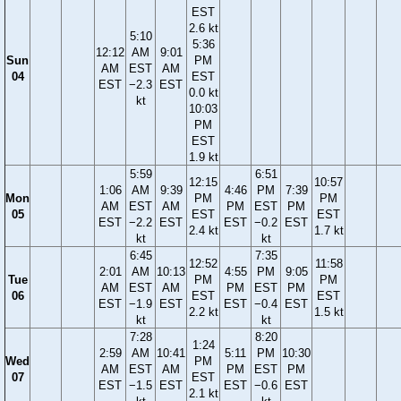
EST
2.6 kt
5:10
5:36
12:12
AM
9:01
Sun
PM
AM
EST
AM
04
EST
EST
−2.3
EST
0.0 kt
kt
10:03
PM
EST
1.9 kt
5:59
6:51
12:15
10:57
1:06
AM
9:39
4:46
PM
7:39
Mon
PM
PM
AM
EST
AM
PM
EST
PM
05
EST
EST
EST
−2.2
EST
EST
−0.2
EST
2.4 kt
1.7 kt
kt
kt
6:45
7:35
12:52
11:58
2:01
AM
10:13
4:55
PM
9:05
Tue
PM
PM
AM
EST
AM
PM
EST
PM
06
EST
EST
EST
−1.9
EST
EST
−0.4
EST
2.2 kt
1.5 kt
kt
kt
7:28
8:20
1:24
2:59
AM
10:41
5:11
PM
10:30
Wed
PM
AM
EST
AM
PM
EST
PM
07
EST
EST
−1.5
EST
EST
−0.6
EST
2.1 kt