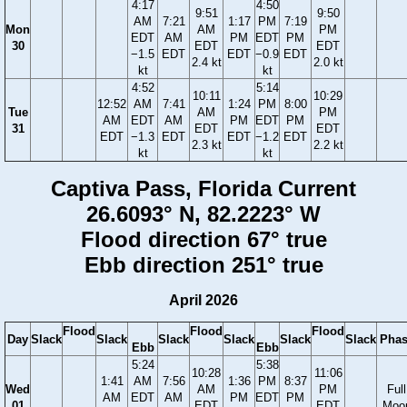
4:17
4:50
9:51
9:50
AM
7:21
1:17
PM
7:19
Mon
AM
PM
EDT
AM
PM
EDT
PM
30
EDT
EDT
−1.5
EDT
EDT
−0.9
EDT
2.4 kt
2.0 kt
kt
kt
4:52
5:14
10:11
10:29
12:52
AM
7:41
1:24
PM
8:00
Tue
AM
PM
AM
EDT
AM
PM
EDT
PM
31
EDT
EDT
EDT
−1.3
EDT
EDT
−1.2
EDT
2.3 kt
2.2 kt
kt
kt
Captiva Pass, Florida Current
26.6093° N, 82.2223° W
Flood direction 67° true
Ebb direction 251° true
April 2026
Flood
Flood
Flood
Day
Slack
Slack
Slack
Slack
Slack
Slack
Phas
Ebb
Ebb
5:24
5:38
10:28
11:06
1:41
AM
7:56
1:36
PM
8:37
Wed
AM
PM
Full
AM
EDT
AM
PM
EDT
PM
01
EDT
EDT
Moo