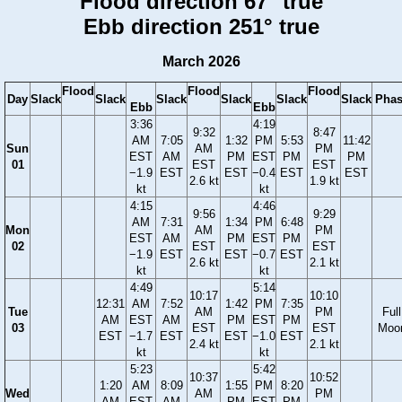
Flood direction 67° true
Ebb direction 251° true
March 2026
Flood
Flood
Flood
Day
Slack
Slack
Slack
Slack
Slack
Slack
Phas
Ebb
Ebb
3:36
4:19
9:32
8:47
AM
7:05
1:32
PM
5:53
11:42
Sun
AM
PM
EST
AM
PM
EST
PM
PM
01
EST
EST
−1.9
EST
EST
−0.4
EST
EST
2.6 kt
1.9 kt
kt
kt
4:15
4:46
9:56
9:29
AM
7:31
1:34
PM
6:48
Mon
AM
PM
EST
AM
PM
EST
PM
02
EST
EST
−1.9
EST
EST
−0.7
EST
2.6 kt
2.1 kt
kt
kt
4:49
5:14
10:17
10:10
12:31
AM
7:52
1:42
PM
7:35
Tue
AM
PM
Full
AM
EST
AM
PM
EST
PM
03
EST
EST
Moo
EST
−1.7
EST
EST
−1.0
EST
2.4 kt
2.1 kt
kt
kt
5:23
5:42
10:37
10:52
1:20
AM
8:09
1:55
PM
8:20
Wed
AM
PM
AM
EST
AM
PM
EST
PM