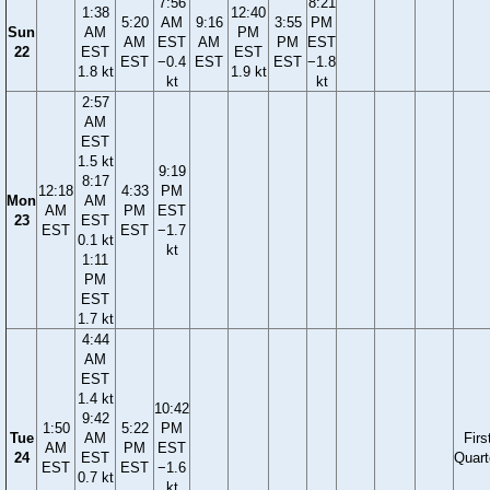
7:56
8:21
1:38
12:40
5:20
AM
9:16
3:55
PM
Sun
AM
PM
AM
EST
AM
PM
EST
22
EST
EST
EST
−0.4
EST
EST
−1.8
1.8 kt
1.9 kt
kt
kt
2:57
AM
EST
1.5 kt
9:19
8:17
12:18
4:33
PM
Mon
AM
AM
PM
EST
23
EST
EST
EST
−1.7
0.1 kt
kt
1:11
PM
EST
1.7 kt
4:44
AM
EST
1.4 kt
10:42
9:42
1:50
5:22
PM
Tue
AM
Firs
AM
PM
EST
24
EST
Quart
EST
EST
−1.6
0.7 kt
kt