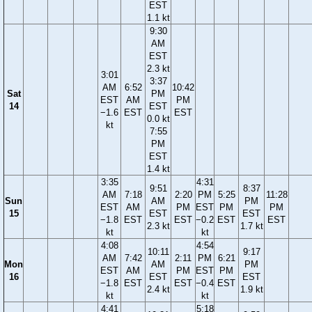
EST
1.1 kt
9:30
AM
EST
2.3 kt
3:01
3:37
AM
6:52
10:42
Sat
PM
EST
AM
PM
14
EST
−1.6
EST
EST
0.0 kt
kt
7:55
PM
EST
1.4 kt
3:35
4:31
9:51
8:37
AM
7:18
2:20
PM
5:25
11:28
Sun
AM
PM
EST
AM
PM
EST
PM
PM
15
EST
EST
−1.8
EST
EST
−0.2
EST
EST
2.3 kt
1.7 kt
kt
kt
4:08
4:54
10:11
9:17
AM
7:42
2:11
PM
6:21
Mon
AM
PM
EST
AM
PM
EST
PM
16
EST
EST
−1.8
EST
EST
−0.4
EST
2.4 kt
1.9 kt
kt
kt
4:41
5:18