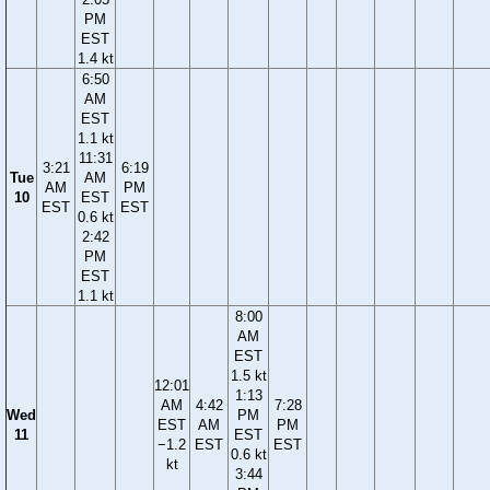
PM
EST
1.4 kt
6:50
AM
EST
1.1 kt
11:31
3:21
6:19
Tue
AM
AM
PM
10
EST
EST
EST
0.6 kt
2:42
PM
EST
1.1 kt
8:00
AM
EST
1.5 kt
12:01
1:13
AM
4:42
7:28
Wed
PM
EST
AM
PM
11
EST
−1.2
EST
EST
0.6 kt
kt
3:44