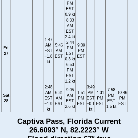
PM
EST
0.9 kt
8:33
AM
EST
2.4 kt
1:47
2:44
AM
5:46
9:39
Fri
PM
EST
AM
PM
27
EST
−1.8
EST
EST
0.3 kt
kt
6:53
PM
EST
1.2 kt
2:48
3:49
9:05
7:58
AM
6:31
1:51
PM
4:31
10:46
Sat
AM
PM
EST
AM
PM
EST
PM
PM
28
EST
EST
−1.9
EST
EST
−0.1
EST
EST
2.6 kt
1.6 kt
kt
kt
Captiva Pass, Florida Current
26.6093° N, 82.2223° W