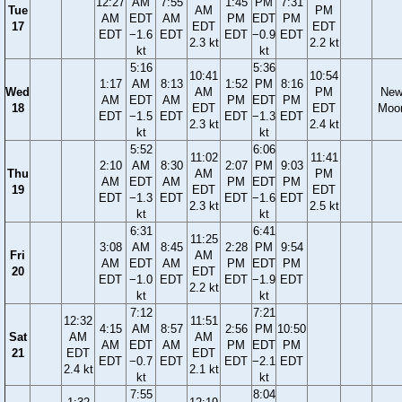
12:27
AM
7:55
1:45
PM
7:31
Tue
AM
PM
AM
EDT
AM
PM
EDT
PM
17
EDT
EDT
EDT
−1.6
EDT
EDT
−0.9
EDT
2.3 kt
2.2 kt
kt
kt
5:16
5:36
10:41
10:54
1:17
AM
8:13
1:52
PM
8:16
Wed
AM
PM
Ne
AM
EDT
AM
PM
EDT
PM
18
EDT
EDT
Moo
EDT
−1.5
EDT
EDT
−1.3
EDT
2.3 kt
2.4 kt
kt
kt
5:52
6:06
11:02
11:41
2:10
AM
8:30
2:07
PM
9:03
Thu
AM
PM
AM
EDT
AM
PM
EDT
PM
19
EDT
EDT
EDT
−1.3
EDT
EDT
−1.6
EDT
2.3 kt
2.5 kt
kt
kt
6:31
6:41
11:25
3:08
AM
8:45
2:28
PM
9:54
Fri
AM
AM
EDT
AM
PM
EDT
PM
20
EDT
EDT
−1.0
EDT
EDT
−1.9
EDT
2.2 kt
kt
kt
7:12
7:21
12:32
11:51
4:15
AM
8:57
2:56
PM
10:50
Sat
AM
AM
AM
EDT
AM
PM
EDT
PM
21
EDT
EDT
EDT
−0.7
EDT
EDT
−2.1
EDT
2.4 kt
2.1 kt
kt
kt
7:55
8:04