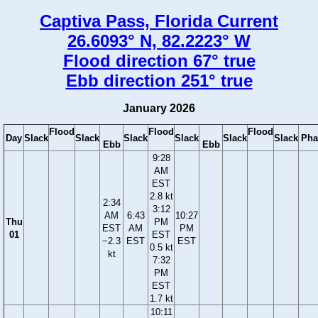
Captiva Pass, Florida Current
26.6093° N, 82.2223° W
Flood direction 67° true
Ebb direction 251° true
January 2026
Flood
Flood
Flood
Day
Slack
Slack
Slack
Slack
Slack
Slack
Pha
Ebb
Ebb
9:28
AM
EST
2.8 kt
2:34
3:12
AM
6:43
10:27
Thu
PM
EST
AM
PM
01
EST
−2.3
EST
EST
0.5 kt
kt
7:32
PM
EST
1.7 kt
10:11