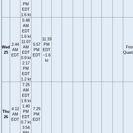
PM
EDT
1.6 kt
5:48
AM
EDT
1.6 kt
11:33
11:07
2:44
5:57
PM
Wed
AM
Firs
AM
PM
EDT
25
EDT
Quart
EDT
EDT
−1.6
0.9 kt
kt
2:17
PM
EDT
1.2 kt
7:25
AM
EDT
1.8 kt
1:40
4:12
7:25
Thu
PM
AM
PM
26
EDT
EDT
EDT
0.7 kt
3:54
PM