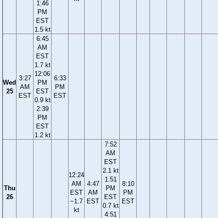
1:46
PM
EST
1.5 kt
6:45
AM
EST
1.7 kt
12:06
3:27
6:33
Wed
PM
AM
PM
25
EST
EST
EST
0.9 kt
2:39
PM
EST
1.2 kt
7:52
AM
EST
2.1 kt
12:24
1:51
AM
4:47
8:10
Thu
PM
EST
AM
PM
26
EST
−1.7
EST
EST
0.7 kt
kt
4:51