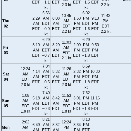
EDT
−1.1
EDT
EDT
−1.5
EDT
2.3 kt
2.2 kt
kt
kt
5:56
6:02
10:45
11:43
2:29
AM
8:08
1:50
PM
9:13
Thu
AM
PM
AM
EDT
AM
PM
EDT
PM
02
EDT
EDT
EDT
−0.9
EDT
EDT
−1.6
EDT
2.2 kt
2.2 kt
kt
kt
6:29
6:29
11:03
3:19
AM
8:20
2:09
PM
9:50
Fri
AM
AM
EDT
AM
PM
EDT
PM
03
EDT
EDT
−0.7
EDT
EDT
−1.8
EDT
2.1 kt
kt
kt
7:04
6:59
12:24
11:26
4:14
AM
8:32
2:32
PM
10:30
Sat
AM
AM
AM
EDT
AM
PM
EDT
PM
04
EDT
EDT
EDT
−0.5
EDT
EDT
−1.8
EDT
2.0 kt
2.0 kt
kt
kt
7:40
7:32
1:09
11:53
5:18
AM
8:42
3:01
PM
11:16
Sun
AM
AM
AM
EDT
AM
PM
EDT
PM
05
EDT
EDT
EDT
−0.3
EDT
EDT
−1.8
EDT
1.9 kt
1.8 kt
kt
kt
8:21
8:10
2:02
12:24
6:49
AM
8:32
3:34
PM
Mon
AM
PM
AM
EDT
AM
PM
EDT