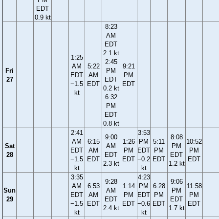
EDT
0.9 kt
8:23
AM
EDT
2.1 kt
1:25
2:45
AM
5:22
9:21
Fri
PM
EDT
AM
PM
27
EDT
−1.5
EDT
EDT
0.2 kt
kt
6:32
PM
EDT
0.8 kt
2:41
3:53
9:00
8:08
AM
6:15
1:26
PM
5:11
10:52
Sat
AM
PM
EDT
AM
PM
EDT
PM
PM
28
EDT
EDT
−1.5
EDT
EDT
−0.2
EDT
EDT
2.3 kt
1.2 kt
kt
kt
3:35
4:23
9:28
9:06
AM
6:53
1:14
PM
6:28
11:58
Sun
AM
PM
EDT
AM
PM
EDT
PM
PM
29
EDT
EDT
−1.5
EDT
EDT
−0.6
EDT
EDT
2.4 kt
1.7 kt
kt
kt