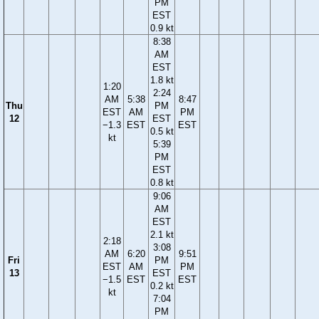
PM
EST
0.9 kt
8:38
AM
EST
1.8 kt
1:20
2:24
AM
5:38
8:47
Thu
PM
EST
AM
PM
12
EST
−1.3
EST
EST
0.5 kt
kt
5:39
PM
EST
0.8 kt
9:06
AM
EST
2.1 kt
2:18
3:08
AM
6:20
9:51
Fri
PM
EST
AM
PM
13
EST
−1.5
EST
EST
0.2 kt
kt
7:04
PM