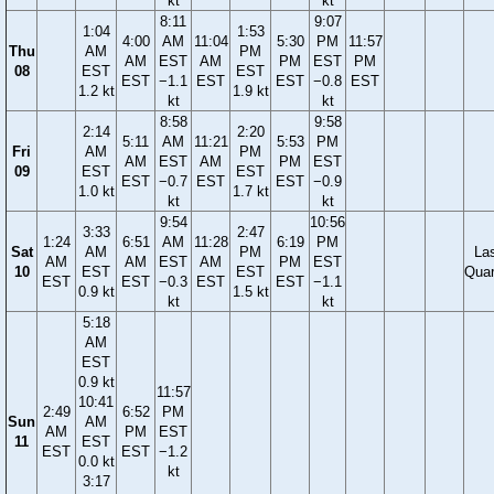
kt
kt
8:11
9:07
1:04
1:53
4:00
AM
11:04
5:30
PM
11:57
Thu
AM
PM
AM
EST
AM
PM
EST
PM
08
EST
EST
EST
−1.1
EST
EST
−0.8
EST
1.2 kt
1.9 kt
kt
kt
8:58
9:58
2:14
2:20
5:11
AM
11:21
5:53
PM
Fri
AM
PM
AM
EST
AM
PM
EST
09
EST
EST
EST
−0.7
EST
EST
−0.9
1.0 kt
1.7 kt
kt
kt
9:54
10:56
3:33
2:47
1:24
6:51
AM
11:28
6:19
PM
Sat
AM
PM
La
AM
AM
EST
AM
PM
EST
10
EST
EST
Quar
EST
EST
−0.3
EST
EST
−1.1
0.9 kt
1.5 kt
kt
kt
5:18
AM
EST
0.9 kt
11:57
10:41
2:49
6:52
PM
Sun
AM
AM
PM
EST
11
EST
EST
EST
−1.2
0.0 kt
kt
3:17