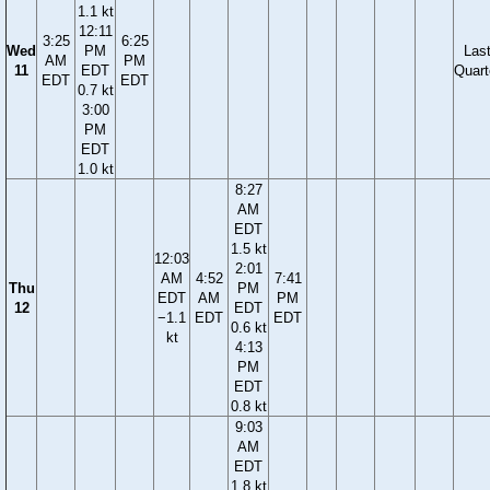
1.1 kt
12:11
3:25
6:25
Wed
PM
Las
AM
PM
11
EDT
Quart
EDT
EDT
0.7 kt
3:00
PM
EDT
1.0 kt
8:27
AM
EDT
1.5 kt
12:03
2:01
AM
4:52
7:41
Thu
PM
EDT
AM
PM
12
EDT
−1.1
EDT
EDT
0.6 kt
kt
4:13
PM
EDT
0.8 kt
9:03
AM
EDT
1.8 kt