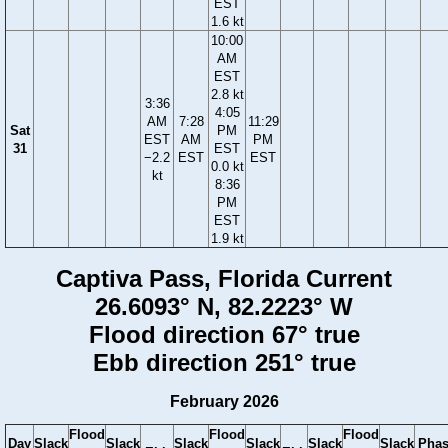
EST
1.6 kt
10:00
AM
EST
2.8 kt
3:36
4:05
AM
7:28
11:29
Sat
PM
EST
AM
PM
31
EST
−2.2
EST
EST
0.0 kt
kt
8:36
PM
EST
1.9 kt
Captiva Pass, Florida Current
26.6093° N, 82.2223° W
Flood direction 67° true
Ebb direction 251° true
February 2026
Flood
Flood
Flood
Day
Slack
Slack
Slack
Slack
Slack
Slack
Phas