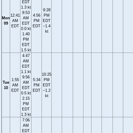
EDT
1.3 kt
9:28
8:53
12:41
4:56
PM
Mon
AM
AM
PM
EDT
09
EDT
EDT
EDT
−1.4
0.0 kt
kt
1:40
PM
EDT
1.5 kt
4:47
AM
EDT
1.1 kt
10:25
9:56
1:55
5:34
PM
Tue
AM
AM
PM
EDT
10
EDT
EDT
EDT
−1.2
0.5 kt
kt
2:15
PM
EDT
1.3 kt
7:06
AM
EDT