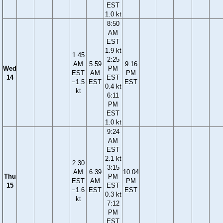
EST
1.0 kt
8:50
AM
EST
1.9 kt
1:45
2:25
AM
5:59
9:16
Wed
PM
EST
AM
PM
14
EST
−1.5
EST
EST
0.4 kt
kt
6:11
PM
EST
1.0 kt
9:24
AM
EST
2.1 kt
2:30
3:15
AM
6:39
10:04
Thu
PM
EST
AM
PM
15
EST
−1.6
EST
EST
0.3 kt
kt
7:12
PM
EST