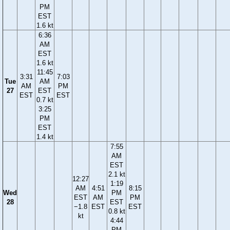
PM
EST
1.6 kt
6:36
AM
EST
1.6 kt
11:45
3:31
7:03
Tue
AM
AM
PM
27
EST
EST
EST
0.7 kt
3:25
PM
EST
1.4 kt
7:55
AM
EST
2.1 kt
12:27
1:19
AM
4:51
8:15
Wed
PM
EST
AM
PM
28
EST
−1.8
EST
EST
0.8 kt
kt
4:44
PM