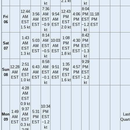
2.1 kt
kt
kt
7:36
8:04
12:44
12:43
3:56
AM
9:54
4:06
PM
11:18
Fri
AM
PM
AM
EST
AM
PM
EST
PM
06
EST
EST
EST
−0.9
EST
EST
−1.2
EST
1.5 kt
2.0 kt
kt
kt
8:14
8:42
1:43
1:08
5:03
AM
10:03
4:30
PM
Sat
AM
PM
AM
EST
AM
PM
EST
07
EST
EST
EST
−0.5
EST
EST
−1.3
1.3 kt
1.8 kt
kt
kt
8:58
9:29
2:51
1:35
12:28
6:43
AM
9:51
4:57
PM
Sun
AM
PM
AM
AM
EST
AM
PM
EST
08
EST
EST
EST
EST
−0.1
EST
EST
−1.2
1.0 kt
1.6 kt
kt
kt
4:28
AM
EST
0.9 kt
10:34
9:37
1:49
5:31
PM
Mon
AM
Las
AM
PM
EST
09
EST
Quart
EST
EST
−1.2
0.3 kt
kt
2:05