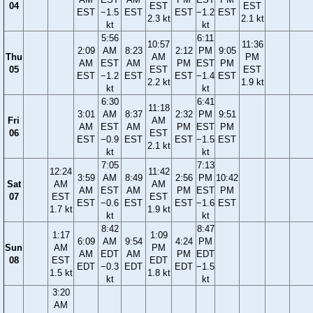
04
EST
EST
EST
−1.5
EST
EST
−1.2
EST
2.3 kt
2.1 kt
kt
kt
5:56
6:11
10:57
11:36
2:09
AM
8:23
2:12
PM
9:05
Thu
AM
PM
AM
EST
AM
PM
EST
PM
05
EST
EST
EST
−1.2
EST
EST
−1.4
EST
2.2 kt
1.9 kt
kt
kt
6:30
6:41
11:18
3:01
AM
8:37
2:32
PM
9:51
Fri
AM
AM
EST
AM
PM
EST
PM
06
EST
EST
−0.9
EST
EST
−1.5
EST
2.1 kt
kt
kt
7:05
7:13
12:24
11:42
3:59
AM
8:49
2:56
PM
10:42
Sat
AM
AM
AM
EST
AM
PM
EST
PM
07
EST
EST
EST
−0.6
EST
EST
−1.6
EST
1.7 kt
1.9 kt
kt
kt
8:42
8:47
1:17
1:09
6:09
AM
9:54
4:24
PM
Sun
AM
PM
AM
EDT
AM
PM
EDT
08
EST
EDT
EDT
−0.3
EDT
EDT
−1.5
1.5 kt
1.8 kt
kt
kt
3:20
AM