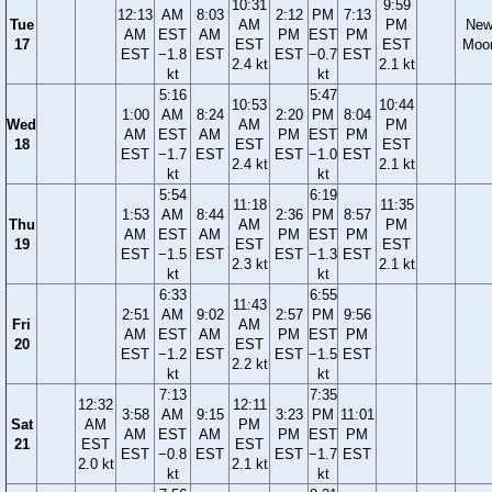
10:31
9:59
12:13
AM
8:03
2:12
PM
7:13
Tue
AM
PM
Ne
AM
EST
AM
PM
EST
PM
17
EST
EST
Moo
EST
−1.8
EST
EST
−0.7
EST
2.4 kt
2.1 kt
kt
kt
5:16
5:47
10:53
10:44
1:00
AM
8:24
2:20
PM
8:04
Wed
AM
PM
AM
EST
AM
PM
EST
PM
18
EST
EST
EST
−1.7
EST
EST
−1.0
EST
2.4 kt
2.1 kt
kt
kt
5:54
6:19
11:18
11:35
1:53
AM
8:44
2:36
PM
8:57
Thu
AM
PM
AM
EST
AM
PM
EST
PM
19
EST
EST
EST
−1.5
EST
EST
−1.3
EST
2.3 kt
2.1 kt
kt
kt
6:33
6:55
11:43
2:51
AM
9:02
2:57
PM
9:56
Fri
AM
AM
EST
AM
PM
EST
PM
20
EST
EST
−1.2
EST
EST
−1.5
EST
2.2 kt
kt
kt
7:13
7:35
12:32
12:11
3:58
AM
9:15
3:23
PM
11:01
Sat
AM
PM
AM
EST
AM
PM
EST
PM
21
EST
EST
EST
−0.8
EST
EST
−1.7
EST
2.0 kt
2.1 kt
kt
kt