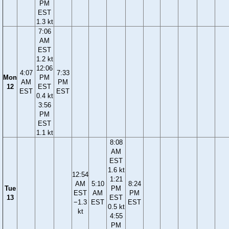
PM
EST
1.3 kt
7:06
AM
EST
1.2 kt
12:06
4:07
7:33
Mon
PM
AM
PM
12
EST
EST
EST
0.4 kt
3:56
PM
EST
1.1 kt
8:08
AM
EST
1.6 kt
12:54
1:21
AM
5:10
8:24
Tue
PM
EST
AM
PM
13
EST
−1.3
EST
EST
0.5 kt
kt
4:55
PM