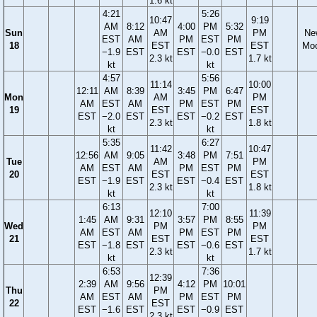
1.6 kt
4:21
5:26
10:47
9:19
AM
8:12
4:00
PM
5:32
Sun
AM
PM
Ne
EST
AM
PM
EST
PM
18
EST
EST
Mo
−1.9
EST
EST
−0.0
EST
2.3 kt
1.7 kt
kt
kt
4:57
5:56
11:14
10:00
12:11
AM
8:39
3:45
PM
6:47
Mon
AM
PM
AM
EST
AM
PM
EST
PM
19
EST
EST
EST
−2.0
EST
EST
−0.2
EST
2.3 kt
1.8 kt
kt
kt
5:35
6:27
11:42
10:47
12:56
AM
9:05
3:48
PM
7:51
Tue
AM
PM
AM
EST
AM
PM
EST
PM
20
EST
EST
EST
−1.9
EST
EST
−0.4
EST
2.3 kt
1.8 kt
kt
kt
6:13
7:00
12:10
11:39
1:45
AM
9:31
3:57
PM
8:55
Wed
PM
PM
AM
EST
AM
PM
EST
PM
21
EST
EST
EST
−1.8
EST
EST
−0.6
EST
2.3 kt
1.7 kt
kt
kt
6:53
7:36
12:39
2:39
AM
9:56
4:12
PM
10:01
Thu
PM
AM
EST
AM
PM
EST
PM
22
EST
EST
−1.6
EST
EST
−0.9
EST
2.3 kt