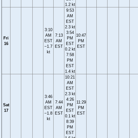
1.2 kt
9:53
AM
EST
2.3 kt
3:10
3:54
AM
7:13
10:47
Fri
PM
EST
AM
PM
16
EST
−1.7
EST
EST
0.2 kt
kt
7:58
PM
EST
1.4 kt
10:21
AM
EST
2.3 kt
3:46
4:26
AM
7:44
11:29
Sat
PM
EST
AM
PM
17
EST
−1.8
EST
EST
0.1 kt
kt
8:39
PM
EST