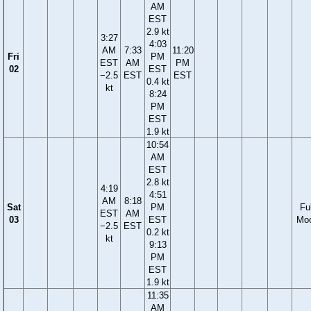
AM
EST
2.9 kt
3:27
4:03
AM
7:33
11:20
Fri
PM
EST
AM
PM
02
EST
−2.5
EST
EST
0.4 kt
kt
8:24
PM
EST
1.9 kt
10:54
AM
EST
2.8 kt
4:19
4:51
AM
8:18
Sat
PM
Ful
EST
AM
03
EST
Mo
−2.5
EST
0.2 kt
kt
9:13
PM
EST
1.9 kt
11:35
AM