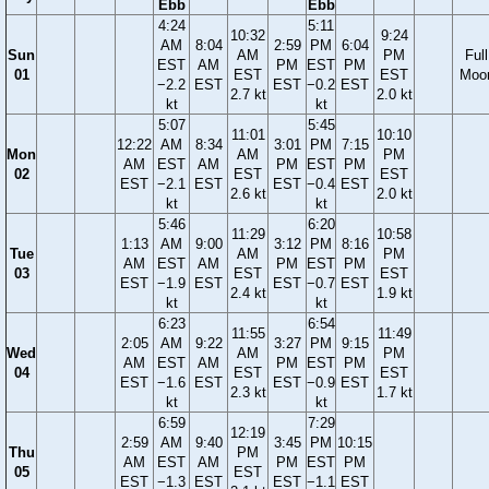
Ebb
Ebb
4:24
5:11
10:32
9:24
AM
8:04
2:59
PM
6:04
Sun
AM
PM
Full
EST
AM
PM
EST
PM
01
EST
EST
Moo
−2.2
EST
EST
−0.2
EST
2.7 kt
2.0 kt
kt
kt
5:07
5:45
11:01
10:10
12:22
AM
8:34
3:01
PM
7:15
Mon
AM
PM
AM
EST
AM
PM
EST
PM
02
EST
EST
EST
−2.1
EST
EST
−0.4
EST
2.6 kt
2.0 kt
kt
kt
5:46
6:20
11:29
10:58
1:13
AM
9:00
3:12
PM
8:16
Tue
AM
PM
AM
EST
AM
PM
EST
PM
03
EST
EST
EST
−1.9
EST
EST
−0.7
EST
2.4 kt
1.9 kt
kt
kt
6:23
6:54
11:55
11:49
2:05
AM
9:22
3:27
PM
9:15
Wed
AM
PM
AM
EST
AM
PM
EST
PM
04
EST
EST
EST
−1.6
EST
EST
−0.9
EST
2.3 kt
1.7 kt
kt
kt
6:59
7:29
12:19
2:59
AM
9:40
3:45
PM
10:15
Thu
PM
AM
EST
AM
PM
EST
PM
05
EST
EST
−1.3
EST
EST
−1.1
EST