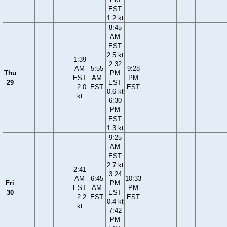
EST
1.2 kt
8:45
AM
EST
2.5 kt
1:39
2:32
AM
5:55
9:28
Thu
PM
EST
AM
PM
29
EST
−2.0
EST
EST
0.6 kt
kt
6:30
PM
EST
1.3 kt
9:25
AM
EST
2.7 kt
2:41
3:24
AM
6:45
10:33
Fri
PM
EST
AM
PM
30
EST
−2.2
EST
EST
0.4 kt
kt
7:42
PM