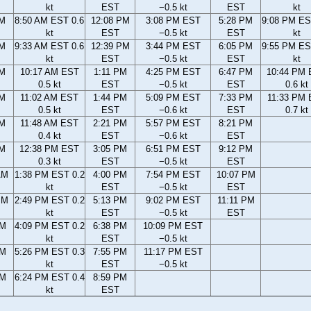
kt
EST
−0.5 kt
EST
kt
AM
8:50 AM EST 0.6
12:08 PM
3:08 PM EST
5:28 PM
9:08 PM ES
kt
EST
−0.5 kt
EST
kt
AM
9:33 AM EST 0.6
12:39 PM
3:44 PM EST
6:05 PM
9:55 PM ES
kt
EST
−0.5 kt
EST
kt
AM
10:17 AM EST
1:11 PM
4:25 PM EST
6:47 PM
10:44 PM
0.5 kt
EST
−0.5 kt
EST
0.6 kt
AM
11:02 AM EST
1:44 PM
5:09 PM EST
7:33 PM
11:33 PM
0.5 kt
EST
−0.6 kt
EST
0.7 kt
AM
11:48 AM EST
2:21 PM
5:57 PM EST
8:21 PM
0.4 kt
EST
−0.6 kt
EST
AM
12:38 PM EST
3:05 PM
6:51 PM EST
9:12 PM
0.3 kt
EST
−0.5 kt
EST
AM
1:38 PM EST 0.2
4:00 PM
7:54 PM EST
10:07 PM
kt
EST
−0.5 kt
EST
PM
2:49 PM EST 0.2
5:13 PM
9:02 PM EST
11:11 PM
kt
EST
−0.5 kt
EST
PM
4:09 PM EST 0.2
6:38 PM
10:09 PM EST
kt
EST
−0.5 kt
PM
5:26 PM EST 0.3
7:55 PM
11:17 PM EST
kt
EST
−0.5 kt
PM
6:24 PM EST 0.4
8:59 PM
kt
EST