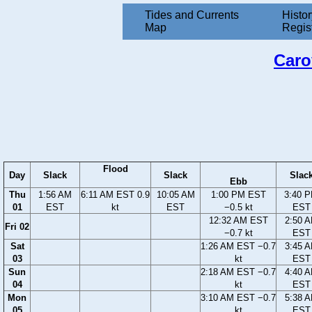
Tides and Currents
Histor
Map
Regis
Caro
Flood
Day
Slack
Slack
Slac
Ebb
Thu
1:56 AM
6:11 AM EST 0.9
10:05 AM
1:00 PM EST
3:40 
01
EST
kt
EST
−0.5 kt
EST
12:32 AM EST
2:50 
Fri 02
−0.7 kt
EST
Sat
1:26 AM EST −0.7
3:45 
03
kt
EST
Sun
2:18 AM EST −0.7
4:40 
04
kt
EST
Mon
3:10 AM EST −0.7
5:38 
05
kt
EST