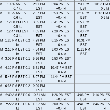
AM
10:36 AM EST
2:11 PM
5:04 PM EST
7:30 PM
10:53 PM
0.7 kt
EST
−0.4 kt
EST
0.5 kt
AM
11:25 AM EST
2:57 PM
5:53 PM EST
8:14 PM
11:43 PM
0.6 kt
EST
−0.4 kt
EST
0.5 kt
AM
12:08 PM EST
3:35 PM
6:41 PM EST
8:58 PM
0.5 kt
EST
−0.4 kt
EST
AM
12:47 PM EST
4:05 PM
7:28 PM EST
9:43 PM
0.3 kt
EST
−0.4 kt
EST
AM
1:26 PM EST 0.2
4:29 PM
8:15 PM EST
10:31 PM
kt
EST
−0.4 kt
EST
AM
2:10 PM EST 0.1
4:54 PM
9:03 PM EST
11:23 PM
kt
EST
−0.4 kt
EST
PM
3:06 PM EST 0.1
5:36 PM
9:53 PM EST
kt
EST
−0.4 kt
PM
4:19 PM EST 0.1
6:51 PM
10:47 PM EST
kt
EST
−0.4 kt
PM
5:46 PM EST 0.1
8:07 PM
11:44 PM EST
kt
EST
−0.4 kt
PM
6:38 PM EST 0.2
9:09 PM
kt
EST
AM
6:49 AM EST 0.6
10:31 AM
1:26 PM EST
4:06 PM
7:14 PM ES
kt
EST
−0.4 kt
EST
kt
AM
7:22 AM EST 0.6
11:02 AM
2:00 PM EST
4:41 PM
7:46 PM ES
kt
EST
−0.4 kt
EST
kt