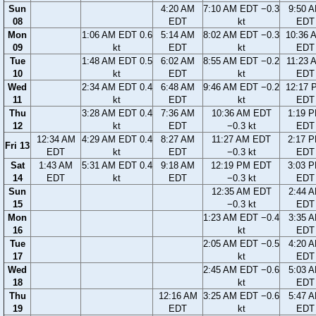
Sun
4:20 AM
7:10 AM EDT −0.3
9:50 
08
EDT
kt
EDT
Mon
1:06 AM EDT 0.6
5:14 AM
8:02 AM EDT −0.3
10:36 
09
kt
EDT
kt
EDT
Tue
1:48 AM EDT 0.5
6:02 AM
8:55 AM EDT −0.2
11:23 
10
kt
EDT
kt
EDT
Wed
2:34 AM EDT 0.4
6:48 AM
9:46 AM EDT −0.2
12:17 
11
kt
EDT
kt
EDT
Thu
3:28 AM EDT 0.4
7:36 AM
10:36 AM EDT
1:19 
12
kt
EDT
−0.3 kt
EDT
12:34 AM
4:29 AM EDT 0.4
8:27 AM
11:27 AM EDT
2:17 
Fri 13
EDT
kt
EDT
−0.3 kt
EDT
Sat
1:43 AM
5:31 AM EDT 0.4
9:18 AM
12:19 PM EDT
3:03 
14
EDT
kt
EDT
−0.3 kt
EDT
Sun
12:35 AM EDT
2:44 
15
−0.3 kt
EDT
Mon
1:23 AM EDT −0.4
3:35 
16
kt
EDT
Tue
2:05 AM EDT −0.5
4:20 
17
kt
EDT
Wed
2:45 AM EDT −0.6
5:03 
18
kt
EDT
Thu
12:16 AM
3:25 AM EDT −0.6
5:47 
19
EDT
kt
EDT