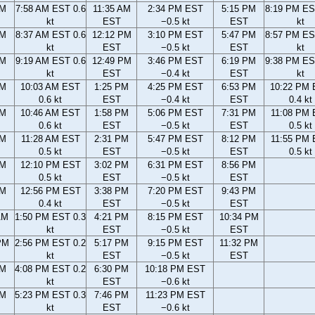
AM
7:58 AM EST 0.6
11:35 AM
2:34 PM EST
5:15 PM
8:19 PM ES
kt
EST
−0.5 kt
EST
kt
AM
8:37 AM EST 0.6
12:12 PM
3:10 PM EST
5:47 PM
8:57 PM ES
kt
EST
−0.5 kt
EST
kt
AM
9:19 AM EST 0.6
12:49 PM
3:46 PM EST
6:19 PM
9:38 PM ES
kt
EST
−0.4 kt
EST
kt
AM
10:03 AM EST
1:25 PM
4:25 PM EST
6:53 PM
10:22 PM
0.6 kt
EST
−0.4 kt
EST
0.4 kt
AM
10:46 AM EST
1:58 PM
5:06 PM EST
7:31 PM
11:08 PM
0.6 kt
EST
−0.5 kt
EST
0.5 kt
AM
11:28 AM EST
2:31 PM
5:47 PM EST
8:12 PM
11:55 PM
0.5 kt
EST
−0.5 kt
EST
0.5 kt
AM
12:10 PM EST
3:02 PM
6:31 PM EST
8:56 PM
0.5 kt
EST
−0.5 kt
EST
AM
12:56 PM EST
3:38 PM
7:20 PM EST
9:43 PM
0.4 kt
EST
−0.5 kt
EST
AM
1:50 PM EST 0.3
4:21 PM
8:15 PM EST
10:34 PM
kt
EST
−0.5 kt
EST
PM
2:56 PM EST 0.2
5:17 PM
9:15 PM EST
11:32 PM
kt
EST
−0.5 kt
EST
PM
4:08 PM EST 0.2
6:30 PM
10:18 PM EST
kt
EST
−0.6 kt
PM
5:23 PM EST 0.3
7:46 PM
11:23 PM EST
kt
EST
−0.6 kt