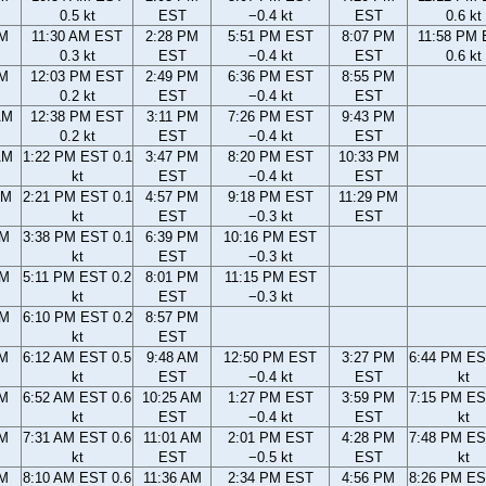
0.5 kt
EST
−0.4 kt
EST
0.6 kt
AM
11:30 AM EST
2:28 PM
5:51 PM EST
8:07 PM
11:58 PM
0.3 kt
EST
−0.4 kt
EST
0.6 kt
AM
12:03 PM EST
2:49 PM
6:36 PM EST
8:55 PM
0.2 kt
EST
−0.4 kt
EST
AM
12:38 PM EST
3:11 PM
7:26 PM EST
9:43 PM
0.2 kt
EST
−0.4 kt
EST
AM
1:22 PM EST 0.1
3:47 PM
8:20 PM EST
10:33 PM
kt
EST
−0.4 kt
EST
AM
2:21 PM EST 0.1
4:57 PM
9:18 PM EST
11:29 PM
kt
EST
−0.3 kt
EST
PM
3:38 PM EST 0.1
6:39 PM
10:16 PM EST
kt
EST
−0.3 kt
PM
5:11 PM EST 0.2
8:01 PM
11:15 PM EST
kt
EST
−0.3 kt
PM
6:10 PM EST 0.2
8:57 PM
kt
EST
AM
6:12 AM EST 0.5
9:48 AM
12:50 PM EST
3:27 PM
6:44 PM ES
kt
EST
−0.4 kt
EST
kt
AM
6:52 AM EST 0.6
10:25 AM
1:27 PM EST
3:59 PM
7:15 PM ES
kt
EST
−0.4 kt
EST
kt
AM
7:31 AM EST 0.6
11:01 AM
2:01 PM EST
4:28 PM
7:48 PM ES
kt
EST
−0.5 kt
EST
kt
AM
8:10 AM EST 0.6
11:36 AM
2:34 PM EST
4:56 PM
8:26 PM ES