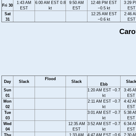
1:43 AM
6:00 AM EST 0.8
9:50 AM
12:48 PM EST
3:29 
Fri 30
EST
kt
EST
−0.5 kt
EST
Sat
12:25 AM EST
2:46 
31
−0.6 kt
EST
Caro
Flood
Day
Slack
Slack
Slac
Ebb
Sun
1:20 AM EST −0.7
3:45 
01
kt
EST
Mon
2:11 AM EST −0.7
4:42 
02
kt
EST
Tue
3:01 AM EST −0.7
5:38 
03
kt
EST
Wed
12:35 AM
3:52 AM EST −0.7
6:34 
04
EST
kt
EST
Thu
1:33 AM
4:47 AM EST −0.6
7:30 