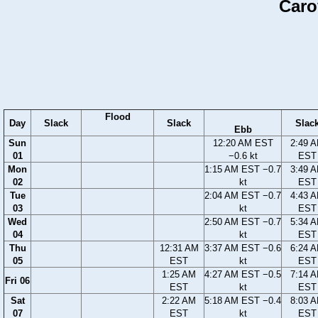
Caro
Flood
Day
Slack
Slack
Slac
Ebb
Sun
12:20 AM EST
2:49 
01
−0.6 kt
EST
Mon
1:15 AM EST −0.7
3:49 
02
kt
EST
Tue
2:04 AM EST −0.7
4:43 
03
kt
EST
Wed
2:50 AM EST −0.7
5:34 
04
kt
EST
Thu
12:31 AM
3:37 AM EST −0.6
6:24 
05
EST
kt
EST
1:25 AM
4:27 AM EST −0.5
7:14 
Fri 06
EST
kt
EST
Sat
2:22 AM
5:18 AM EST −0.4
8:03 
07
EST
kt
EST