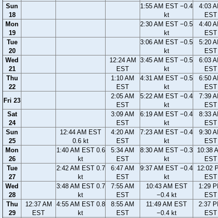
Sun
1:55 AM EST −0.4
4:03 
18
kt
EST
Mon
2:30 AM EST −0.5
4:40 
19
kt
EST
Tue
3:06 AM EST −0.5
5:20 
20
kt
EST
Wed
12:24 AM
3:45 AM EST −0.5
6:03 
21
EST
kt
EST
Thu
1:10 AM
4:31 AM EST −0.5
6:50 
22
EST
kt
EST
2:05 AM
5:22 AM EST −0.4
7:39 
Fri 23
EST
kt
EST
Sat
3:09 AM
6:19 AM EST −0.4
8:33 
24
EST
kt
EST
Sun
12:44 AM EST
4:20 AM
7:23 AM EST −0.4
9:30 
25
0.6 kt
EST
kt
EST
Mon
1:40 AM EST 0.6
5:34 AM
8:30 AM EST −0.3
10:38 
26
kt
EST
kt
EST
Tue
2:42 AM EST 0.7
6:47 AM
9:37 AM EST −0.4
12:02 
27
kt
EST
kt
EST
Wed
3:48 AM EST 0.7
7:55 AM
10:43 AM EST
1:29 
28
kt
EST
−0.4 kt
EST
Thu
12:37 AM
4:55 AM EST 0.8
8:55 AM
11:49 AM EST
2:37 
29
EST
kt
EST
−0.4 kt
EST