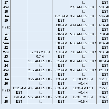
17
kt
EST
Wed
2:45 AM EST −0.6
5:05 
18
kt
EST
Thu
12:13 AM
3:26 AM EST −0.5
5:49 
19
EST
kt
EST
1:04 AM
4:14 AM EST −0.5
6:37 
Fri 20
EST
kt
EST
Sat
2:02 AM
5:08 AM EST −0.5
7:31 
21
EST
kt
EST
Sun
3:05 AM
6:08 AM EST −0.4
8:32 
22
EST
kt
EST
Mon
12:23 AM EST
4:11 AM
7:13 AM EST −0.4
9:38 
23
0.7 kt
EST
kt
EST
Tue
1:18 AM EST 0.7
5:19 AM
8:20 AM EST −0.4
10:51 
24
kt
EST
kt
EST
Wed
2:19 AM EST 0.7
6:28 AM
9:26 AM EST −0.4
12:11 
25
kt
EST
kt
EST
Thu
3:29 AM EST 0.7
7:35 AM
10:30 AM EST
1:25 
26
kt
EST
−0.4 kt
EST
12:26 AM
4:43 AM EST 0.7
8:37 AM
11:34 AM EST
2:22 
Fri 27
EST
kt
EST
−0.4 kt
EST
Sat
1:41 AM
5:55 AM EST 0.7
9:34 AM
12:31 PM EST
3:07 
28
EST
kt
EST
−0.5 kt
EST