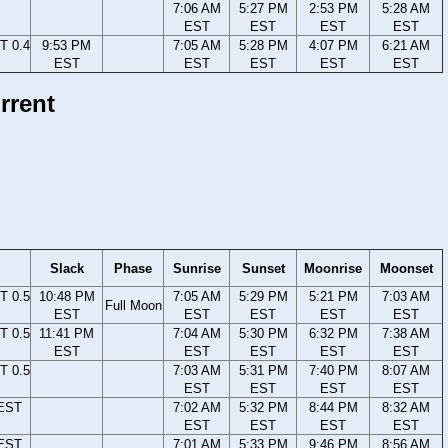
7:06 AM
5:27 PM
2:53 PM
5:28 AM
EST
EST
EST
EST
T 0.4
9:53 PM
7:05 AM
5:28 PM
4:07 PM
6:21 AM
EST
EST
EST
EST
EST
rrent
Slack
Phase
Sunrise
Sunset
Moonrise
Moonset
T 0.5
10:48 PM
7:05 AM
5:29 PM
5:21 PM
7:03 AM
Full Moon
EST
EST
EST
EST
EST
T 0.5
11:41 PM
7:04 AM
5:30 PM
6:32 PM
7:38 AM
EST
EST
EST
EST
EST
T 0.5
7:03 AM
5:31 PM
7:40 PM
8:07 AM
EST
EST
EST
EST
 EST
7:02 AM
5:32 PM
8:44 PM
8:32 AM
EST
EST
EST
EST
 EST
7:01 AM
5:33 PM
9:46 PM
8:56 AM