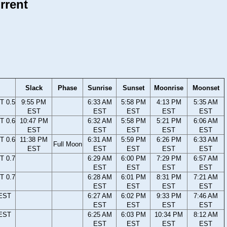
rrent
Slack
Phase
Sunrise
Sunset
Moonrise
Moonset
T 0.5
9:55 PM
6:33 AM
5:58 PM
4:13 PM
5:35 AM
EST
EST
EST
EST
EST
T 0.6
10:47 PM
6:32 AM
5:58 PM
5:21 PM
6:06 AM
EST
EST
EST
EST
EST
T 0.6
11:38 PM
6:31 AM
5:59 PM
6:26 PM
6:33 AM
Full Moon
EST
EST
EST
EST
EST
T 0.7
6:29 AM
6:00 PM
7:29 PM
6:57 AM
EST
EST
EST
EST
T 0.7
6:28 AM
6:01 PM
8:31 PM
7:21 AM
EST
EST
EST
EST
 EST
6:27 AM
6:02 PM
9:33 PM
7:46 AM
EST
EST
EST
EST
 EST
6:25 AM
6:03 PM
10:34 PM
8:12 AM
EST
EST
EST
EST