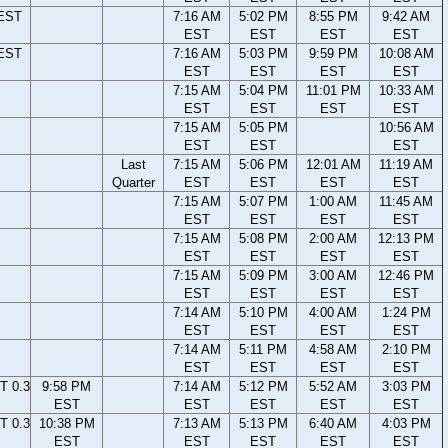
 EST
7:16 AM
5:02 PM
8:55 PM
9:42 AM
EST
EST
EST
EST
 EST
7:16 AM
5:03 PM
9:59 PM
10:08 AM
EST
EST
EST
EST
7:15 AM
5:04 PM
11:01 PM
10:33 AM
EST
EST
EST
EST
7:15 AM
5:05 PM
10:56 AM
EST
EST
EST
Last
7:15 AM
5:06 PM
12:01 AM
11:19 AM
Quarter
EST
EST
EST
EST
7:15 AM
5:07 PM
1:00 AM
11:45 AM
EST
EST
EST
EST
7:15 AM
5:08 PM
2:00 AM
12:13 PM
EST
EST
EST
EST
7:15 AM
5:09 PM
3:00 AM
12:46 PM
EST
EST
EST
EST
7:14 AM
5:10 PM
4:00 AM
1:24 PM
EST
EST
EST
EST
7:14 AM
5:11 PM
4:58 AM
2:10 PM
EST
EST
EST
EST
T 0.3
9:58 PM
7:14 AM
5:12 PM
5:52 AM
3:03 PM
EST
EST
EST
EST
EST
T 0.3
10:38 PM
7:13 AM
5:13 PM
6:40 AM
4:03 PM
EST
EST
EST
EST
EST