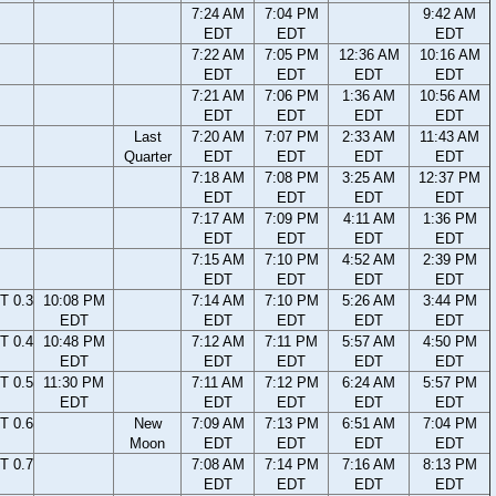
7:24 AM
7:04 PM
9:42 AM
EDT
EDT
EDT
7:22 AM
7:05 PM
12:36 AM
10:16 AM
EDT
EDT
EDT
EDT
7:21 AM
7:06 PM
1:36 AM
10:56 AM
EDT
EDT
EDT
EDT
Last
7:20 AM
7:07 PM
2:33 AM
11:43 AM
Quarter
EDT
EDT
EDT
EDT
7:18 AM
7:08 PM
3:25 AM
12:37 PM
EDT
EDT
EDT
EDT
7:17 AM
7:09 PM
4:11 AM
1:36 PM
EDT
EDT
EDT
EDT
7:15 AM
7:10 PM
4:52 AM
2:39 PM
EDT
EDT
EDT
EDT
T 0.3
10:08 PM
7:14 AM
7:10 PM
5:26 AM
3:44 PM
EDT
EDT
EDT
EDT
EDT
T 0.4
10:48 PM
7:12 AM
7:11 PM
5:57 AM
4:50 PM
EDT
EDT
EDT
EDT
EDT
T 0.5
11:30 PM
7:11 AM
7:12 PM
6:24 AM
5:57 PM
EDT
EDT
EDT
EDT
EDT
T 0.6
New
7:09 AM
7:13 PM
6:51 AM
7:04 PM
Moon
EDT
EDT
EDT
EDT
T 0.7
7:08 AM
7:14 PM
7:16 AM
8:13 PM
EDT
EDT
EDT
EDT