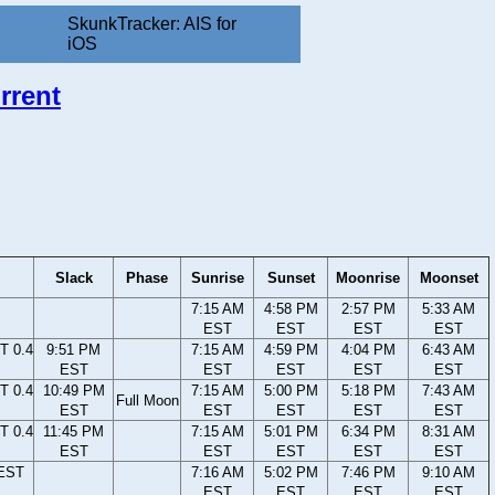
SkunkTracker: AIS for
iOS
rrent
Slack
Phase
Sunrise
Sunset
Moonrise
Moonset
7:15 AM
4:58 PM
2:57 PM
5:33 AM
EST
EST
EST
EST
T 0.4
9:51 PM
7:15 AM
4:59 PM
4:04 PM
6:43 AM
EST
EST
EST
EST
EST
T 0.4
10:49 PM
7:15 AM
5:00 PM
5:18 PM
7:43 AM
Full Moon
EST
EST
EST
EST
EST
T 0.4
11:45 PM
7:15 AM
5:01 PM
6:34 PM
8:31 AM
EST
EST
EST
EST
EST
 EST
7:16 AM
5:02 PM
7:46 PM
9:10 AM
EST
EST
EST
EST