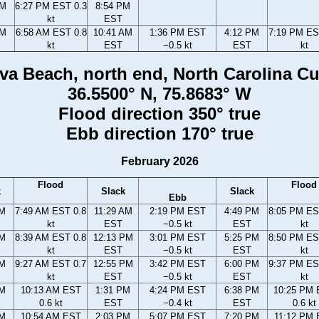
PM
6:27 PM EST 0.3
8:54 PM
kt
EST
AM
6:58 AM EST 0.8
10:41 AM
1:36 PM EST
4:12 PM
7:19 PM ES
kt
EST
−0.5 kt
EST
kt
va Beach, north end, North Carolina Cu
36.5500° N, 75.8683° W
Flood direction 350° true
Ebb direction 170° true
February 2026
Flood
Flood
k
Slack
Slack
Ebb
AM
7:49 AM EST 0.8
11:29 AM
2:19 PM EST
4:49 PM
8:05 PM ES
kt
EST
−0.5 kt
EST
kt
AM
8:39 AM EST 0.8
12:13 PM
3:01 PM EST
5:25 PM
8:50 PM ES
kt
EST
−0.5 kt
EST
kt
AM
9:27 AM EST 0.7
12:55 PM
3:42 PM EST
6:00 PM
9:37 PM ES
kt
EST
−0.5 kt
EST
kt
AM
10:13 AM EST
1:31 PM
4:24 PM EST
6:38 PM
10:25 PM
0.6 kt
EST
−0.4 kt
EST
0.6 kt
AM
10:54 AM EST
2:03 PM
5:07 PM EST
7:20 PM
11:12 PM