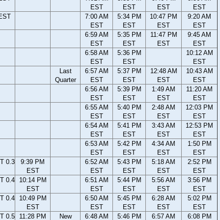
EST
EST
EST
EST
 EST
7:00 AM
5:34 PM
10:47 PM
9:20 AM
EST
EST
EST
EST
6:59 AM
5:35 PM
11:47 PM
9:45 AM
EST
EST
EST
EST
6:58 AM
5:36 PM
10:12 AM
EST
EST
EST
Last
6:57 AM
5:37 PM
12:48 AM
10:43 AM
Quarter
EST
EST
EST
EST
6:56 AM
5:39 PM
1:49 AM
11:20 AM
EST
EST
EST
EST
6:55 AM
5:40 PM
2:48 AM
12:03 PM
EST
EST
EST
EST
6:54 AM
5:41 PM
3:43 AM
12:53 PM
EST
EST
EST
EST
6:53 AM
5:42 PM
4:34 AM
1:50 PM
EST
EST
EST
EST
T 0.3
9:39 PM
6:52 AM
5:43 PM
5:18 AM
2:52 PM
EST
EST
EST
EST
EST
T 0.4
10:14 PM
6:51 AM
5:44 PM
5:56 AM
3:56 PM
EST
EST
EST
EST
EST
T 0.4
10:49 PM
6:50 AM
5:45 PM
6:28 AM
5:02 PM
EST
EST
EST
EST
EST
T 0.5
11:28 PM
New
6:48 AM
5:46 PM
6:57 AM
6:08 PM