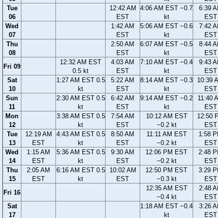
Tue
12:42 AM
4:06 AM EST −0.7
6:39 
06
EST
kt
EST
Wed
1:42 AM
5:06 AM EST −0.6
7:42 
07
EST
kt
EST
Thu
2:50 AM
6:07 AM EST −0.5
8:44 
08
EST
kt
EST
12:32 AM EST
4:03 AM
7:10 AM EST −0.4
9:43 
Fri 09
0.5 kt
EST
kt
EST
Sat
1:27 AM EST 0.5
5:22 AM
8:14 AM EST −0.3
10:39 
10
kt
EST
kt
EST
Sun
2:30 AM EST 0.5
6:42 AM
9:14 AM EST −0.2
11:40 
11
kt
EST
kt
EST
Mon
3:38 AM EST 0.5
7:54 AM
10:12 AM EST
12:50 
12
kt
EST
−0.2 kt
EST
Tue
12:19 AM
4:43 AM EST 0.5
8:50 AM
11:11 AM EST
1:58 
13
EST
kt
EST
−0.2 kt
EST
Wed
1:15 AM
5:36 AM EST 0.5
9:30 AM
12:06 PM EST
2:48 
14
EST
kt
EST
−0.2 kt
EST
Thu
2:05 AM
6:16 AM EST 0.5
10:02 AM
12:50 PM EST
3:29 
15
EST
kt
EST
−0.3 kt
EST
12:35 AM EST
2:48 
Fri 16
−0.4 kt
EST
Sat
1:18 AM EST −0.4
3:26 
17
kt
EST