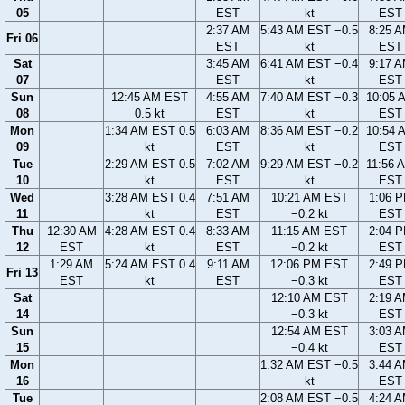
05
EST
kt
EST
2:37 AM
5:43 AM EST −0.5
8:25 
Fri 06
EST
kt
EST
Sat
3:45 AM
6:41 AM EST −0.4
9:17 
07
EST
kt
EST
Sun
12:45 AM EST
4:55 AM
7:40 AM EST −0.3
10:05 
08
0.5 kt
EST
kt
EST
Mon
1:34 AM EST 0.5
6:03 AM
8:36 AM EST −0.2
10:54 
09
kt
EST
kt
EST
Tue
2:29 AM EST 0.5
7:02 AM
9:29 AM EST −0.2
11:56 
10
kt
EST
kt
EST
Wed
3:28 AM EST 0.4
7:51 AM
10:21 AM EST
1:06 
11
kt
EST
−0.2 kt
EST
Thu
12:30 AM
4:28 AM EST 0.4
8:33 AM
11:15 AM EST
2:04 
12
EST
kt
EST
−0.2 kt
EST
1:29 AM
5:24 AM EST 0.4
9:11 AM
12:06 PM EST
2:49 
Fri 13
EST
kt
EST
−0.3 kt
EST
Sat
12:10 AM EST
2:19 
14
−0.3 kt
EST
Sun
12:54 AM EST
3:03 
15
−0.4 kt
EST
Mon
1:32 AM EST −0.5
3:44 
16
kt
EST
Tue
2:08 AM EST −0.5
4:24 