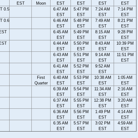
EST
Moon
EST
EST
EST
EST
T 0.5
6:47 AM
5:47 PM
7:24 AM
7:14 PM
EST
EST
EST
EST
T 0.6
6:46 AM
5:48 PM
7:49 AM
8:21 PM
EST
EST
EST
EST
 EST
6:45 AM
5:49 PM
8:15 AM
9:28 PM
EST
EST
EST
EST
 EST
6:44 AM
5:50 PM
8:43 AM
10:39 PM
EST
EST
EST
EST
6:43 AM
5:51 PM
9:14 AM
11:51 PM
EST
EST
EST
EST
6:41 AM
5:52 PM
9:52 AM
EST
EST
EST
First
6:40 AM
5:53 PM
10:38 AM
1:05 AM
Quarter
EST
EST
EST
EST
6:39 AM
5:54 PM
11:34 AM
2:16 AM
EST
EST
EST
EST
6:37 AM
5:55 PM
12:38 PM
3:20 AM
EST
EST
EST
EST
6:36 AM
5:56 PM
1:49 PM
4:14 AM
EST
EST
EST
EST
6:35 AM
5:57 PM
3:02 PM
4:59 AM
EST
EST
EST
EST