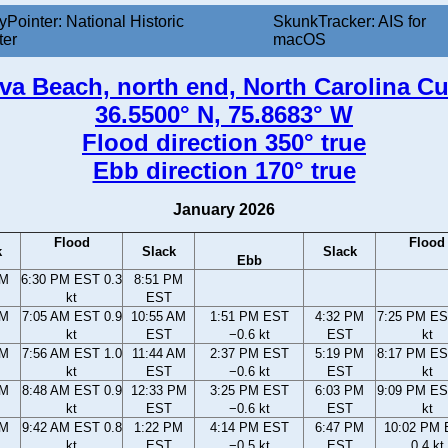
yPointer: National Historic
SkunkTracker: AIS for
ter
macOS
va Beach, north end, North Carolina Cu
36.5500° N, 75.8683° W
Flood direction 350° true
Ebb direction 170° true
January 2026
Flood
Flood
k
Slack
Slack
Ebb
PM
6:30 PM EST 0.3
8:51 PM
kt
EST
AM
7:05 AM EST 0.9
10:55 AM
1:51 PM EST
4:32 PM
7:25 PM ES
kt
EST
−0.6 kt
EST
kt
AM
7:56 AM EST 1.0
11:44 AM
2:37 PM EST
5:19 PM
8:17 PM ES
kt
EST
−0.6 kt
EST
kt
AM
8:48 AM EST 0.9
12:33 PM
3:25 PM EST
6:03 PM
9:09 PM ES
kt
EST
−0.6 kt
EST
kt
AM
9:42 AM EST 0.8
1:22 PM
4:14 PM EST
6:47 PM
10:02 PM
kt
EST
−0.5 kt
EST
0.4 kt