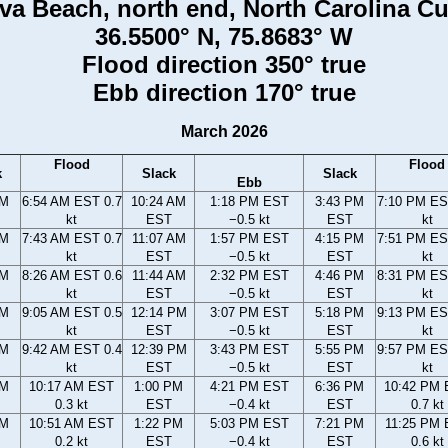
va Beach, north end, North Carolina Cu
36.5500° N, 75.8683° W
Flood direction 350° true
Ebb direction 170° true
March 2026
Flood
Flood
k
Slack
Slack
Ebb
AM
6:54 AM EST 0.7
10:24 AM
1:18 PM EST
3:43 PM
7:10 PM ES
kt
EST
−0.5 kt
EST
kt
AM
7:43 AM EST 0.7
11:07 AM
1:57 PM EST
4:15 PM
7:51 PM ES
kt
EST
−0.5 kt
EST
kt
AM
8:26 AM EST 0.6
11:44 AM
2:32 PM EST
4:46 PM
8:31 PM ES
kt
EST
−0.5 kt
EST
kt
AM
9:05 AM EST 0.5
12:14 PM
3:07 PM EST
5:18 PM
9:13 PM ES
kt
EST
−0.5 kt
EST
kt
AM
9:42 AM EST 0.4
12:39 PM
3:43 PM EST
5:55 PM
9:57 PM ES
kt
EST
−0.5 kt
EST
kt
AM
10:17 AM EST
1:00 PM
4:21 PM EST
6:36 PM
10:42 PM
0.3 kt
EST
−0.4 kt
EST
0.7 kt
AM
10:51 AM EST
1:22 PM
5:03 PM EST
7:21 PM
11:25 PM
0.2 kt
EST
−0.4 kt
EST
0.6 kt