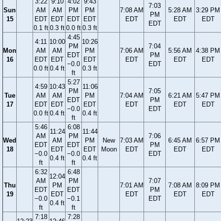
3:22
9:10
4:02
9:43
7:03
Sun
AM
AM
PM
PM
7:08 AM
5:28 AM
3:29 PM
PM
15
EDT
EDT
EDT
EDT
EDT
EDT
EDT
EDT
0.1 ft
0.3 ft
0.0 ft
0.3 ft
4:45
4:11
10:00
10:26
PM
7:04
Mon
AM
AM
PM
7:06 AM
5:56 AM
4:38 PM
EDT
PM
16
EDT
EDT
EDT
EDT
EDT
EDT
−0.0
EDT
0.0 ft
0.4 ft
0.3 ft
ft
5:27
4:59
10:43
11:06
PM
7:05
Tue
AM
AM
PM
7:04 AM
6:21 AM
5:47 PM
EDT
PM
17
EDT
EDT
EDT
EDT
EDT
EDT
−0.0
EDT
0.0 ft
0.4 ft
0.4 ft
ft
5:46
6:08
11:24
11:44
AM
PM
7:06
Wed
AM
PM
New
7:03 AM
6:45 AM
6:57 PM
EDT
EDT
PM
18
EDT
EDT
Moon
EDT
EDT
EDT
−0.0
−0.0
EDT
0.4 ft
0.4 ft
ft
ft
6:32
6:48
12:04
AM
PM
7:07
Thu
PM
7:01 AM
7:08 AM
8:09 PM
EDT
EDT
PM
19
EDT
EDT
EDT
EDT
−0.0
−0.1
EDT
0.4 ft
ft
ft
7:18
7:28