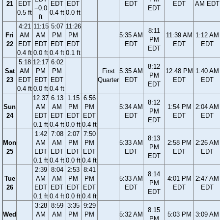
21
EDT
EDT
EDT
EDT
EDT
AM EDT
−0.0
EDT
0.5 ft
0.4 ft
0.0 ft
ft
4:21
11:15
5:07
11:26
8:11
Fri
AM
AM
PM
PM
5:35 AM
11:39 AM
1:12 AM
PM
22
EDT
EDT
EDT
EDT
EDT
EDT
EDT
EDT
0.4 ft
0.0 ft
0.4 ft
0.1 ft
5:18
12:17
6:02
8:12
Sat
AM
PM
PM
First
5:35 AM
12:48 PM
1:40 AM
PM
23
EDT
EDT
EDT
Quarter
EDT
EDT
EDT
EDT
0.4 ft
0.0 ft
0.4 ft
12:37
6:13
1:15
6:56
8:12
Sun
AM
AM
PM
PM
5:34 AM
1:54 PM
2:04 AM
PM
24
EDT
EDT
EDT
EDT
EDT
EDT
EDT
EDT
0.1 ft
0.4 ft
0.0 ft
0.4 ft
1:42
7:08
2:07
7:50
8:13
Mon
AM
AM
PM
PM
5:33 AM
2:58 PM
2:26 AM
PM
25
EDT
EDT
EDT
EDT
EDT
EDT
EDT
EDT
0.1 ft
0.4 ft
0.0 ft
0.4 ft
2:39
8:04
2:53
8:41
8:14
Tue
AM
AM
PM
PM
5:33 AM
4:01 PM
2:47 AM
PM
26
EDT
EDT
EDT
EDT
EDT
EDT
EDT
EDT
0.1 ft
0.4 ft
0.0 ft
0.4 ft
3:28
8:59
3:35
9:29
8:15
Wed
AM
AM
PM
PM
5:32 AM
5:03 PM
3:09 AM
PM