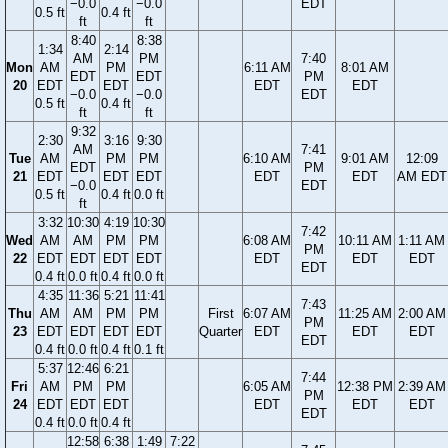
−0.0
−0.0
EDT
0.5 ft
0.4 ft
ft
ft
8:40
8:38
1:34
2:14
AM
PM
7:40
Mon
AM
PM
6:11 AM
8:01 AM
EDT
EDT
PM
20
EDT
EDT
EDT
EDT
−0.0
−0.0
EDT
0.5 ft
0.4 ft
ft
ft
9:32
2:30
3:16
9:30
AM
7:41
Tue
AM
PM
PM
6:10 AM
9:01 AM
12:09
EDT
PM
21
EDT
EDT
EDT
EDT
EDT
AM EDT
−0.0
EDT
0.5 ft
0.4 ft
0.0 ft
ft
3:32
10:30
4:19
10:30
7:42
Wed
AM
AM
PM
PM
6:08 AM
10:11 AM
1:11 AM
PM
22
EDT
EDT
EDT
EDT
EDT
EDT
EDT
EDT
0.4 ft
0.0 ft
0.4 ft
0.0 ft
4:35
11:36
5:21
11:41
7:43
Thu
AM
AM
PM
PM
First
6:07 AM
11:25 AM
2:00 AM
PM
23
EDT
EDT
EDT
EDT
Quarter
EDT
EDT
EDT
EDT
0.4 ft
0.0 ft
0.4 ft
0.1 ft
5:37
12:46
6:21
7:44
Fri
AM
PM
PM
6:05 AM
12:38 PM
2:39 AM
PM
24
EDT
EDT
EDT
EDT
EDT
EDT
EDT
0.4 ft
0.0 ft
0.4 ft
12:58
6:38
1:49
7:22