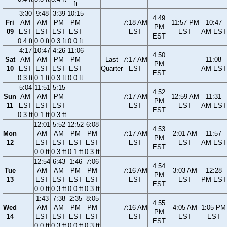
ft
3:30
9:48
3:39
10:15
4:49
Fri
AM
AM
PM
PM
7:18 AM
11:57 PM
10:47
PM
09
EST
EST
EST
EST
EST
EST
AM EST
EST
0.4 ft
0.0 ft
0.3 ft
0.0 ft
4:17
10:47
4:26
11:06
4:50
Sat
AM
AM
PM
PM
Last
7:17 AM
11:08
PM
10
EST
EST
EST
EST
Quarter
EST
AM EST
EST
0.3 ft
0.1 ft
0.3 ft
0.0 ft
5:04
11:51
5:15
4:52
Sun
AM
AM
PM
7:17 AM
12:59 AM
11:31
PM
11
EST
EST
EST
EST
EST
AM EST
EST
0.3 ft
0.1 ft
0.3 ft
12:01
5:52
12:52
6:08
4:53
Mon
AM
AM
PM
PM
7:17 AM
2:01 AM
11:57
PM
12
EST
EST
EST
EST
EST
EST
AM EST
EST
0.0 ft
0.3 ft
0.1 ft
0.3 ft
12:54
6:43
1:46
7:06
4:54
Tue
AM
AM
PM
PM
7:16 AM
3:03 AM
12:28
PM
13
EST
EST
EST
EST
EST
EST
PM EST
EST
0.0 ft
0.3 ft
0.0 ft
0.3 ft
1:43
7:38
2:35
8:05
4:55
Wed
AM
AM
PM
PM
7:16 AM
4:05 AM
1:05 PM
PM
14
EST
EST
EST
EST
EST
EST
EST
EST
0.0 ft
0.3 ft
0.0 ft
0.3 ft