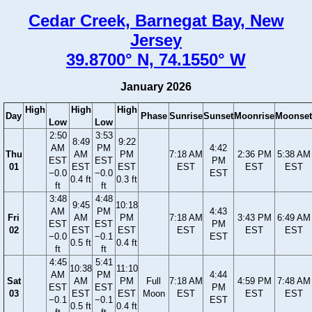
Cedar Creek, Barnegat Bay, New
Jersey
39.8700° N, 74.1550° W
January 2026
High
High
High
Day
Phase
Sunrise
Sunset
Moonrise
Moonset
Low
Low
2:50
3:53
8:49
9:22
AM
PM
4:42
Thu
AM
PM
7:18 AM
2:36 PM
5:38 AM
EST
EST
PM
01
EST
EST
EST
EST
EST
−0.0
−0.0
EST
0.4 ft
0.3 ft
ft
ft
3:48
4:48
9:45
10:18
AM
PM
4:43
Fri
AM
PM
7:18 AM
3:43 PM
6:49 AM
EST
EST
PM
02
EST
EST
EST
EST
EST
−0.0
−0.1
EST
0.5 ft
0.4 ft
ft
ft
4:45
5:41
10:38
11:10
AM
PM
4:44
Sat
AM
PM
Full
7:18 AM
4:59 PM
7:48 AM
EST
EST
PM
03
EST
EST
Moon
EST
EST
EST
−0.1
−0.1
EST
0.5 ft
0.4 ft