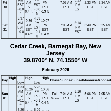
AM
PM
5:13
Fri
AM
PM
7:06 AM
2:33 PM
5:34 AM
EST
EST
PM
30
EST
EST
EST
EST
EST
−0.0
−0.0
EST
0.4 ft
0.3 ft
ft
ft
3:37
4:33
9:36
10:07
AM
PM
5:14
Sat
AM
PM
7:05 AM
3:49 PM
6:25 AM
EST
EST
PM
31
EST
EST
EST
EST
EST
−0.0
−0.1
EST
0.4 ft
0.4 ft
ft
ft
Cedar Creek, Barnegat Bay, New
Jersey
39.8700° N, 74.1550° W
February 2026
High
High
High
Day
Phase
Sunrise
Sunset
Moonrise
Moonset
Low
Low
4:33
5:23
10:26
10:56
AM
PM
5:16
Sun
AM
PM
Full
7:04 AM
5:06 PM
7:05 AM
EST
EST
PM
01
EST
EST
Moon
EST
EST
EST
−0.1
−0.1
EST
0.4 ft
0.4 ft
ft
ft
5:26
6:09