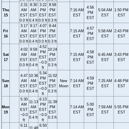
2:31
8:30
3:22
8:58
4:56
Thu
AM
AM
PM
PM
7:16 AM
5:04 AM
1:50 PM
PM
15
EST
EST
EST
EST
EST
EST
EST
EST
0.0 ft
0.4 ft
0.0 ft
0.3 ft
3:17
9:17
4:07
9:44
4:57
Fri
AM
AM
PM
PM
7:15 AM
5:58 AM
2:43 PM
PM
16
EST
EST
EST
EST
EST
EST
EST
EST
0.0 ft
0.4 ft
0.0 ft
0.3 ft
4:52
4:02
9:58
10:24
PM
4:58
Sat
AM
AM
PM
7:15 AM
6:45 AM
3:43 PM
EST
PM
17
EST
EST
EST
EST
EST
EST
−0.0
EST
0.0 ft
0.4 ft
0.3 ft
ft
5:34
4:47
10:36
11:02
PM
4:59
Sun
AM
AM
PM
New
7:14 AM
7:25 AM
4:48 PM
EST
PM
18
EST
EST
EST
Moon
EST
EST
EST
−0.0
EST
0.0 ft
0.4 ft
0.3 ft
ft
5:30
6:13
11:13
11:39
AM
PM
5:00
Mon
AM
PM
7:14 AM
7:59 AM
5:55 PM
EST
EST
PM
19
EST
EST
EST
EST
EST
−0.0
−0.0
EST
0.4 ft
0.3 ft
ft
ft
6:11
6:50
11:48