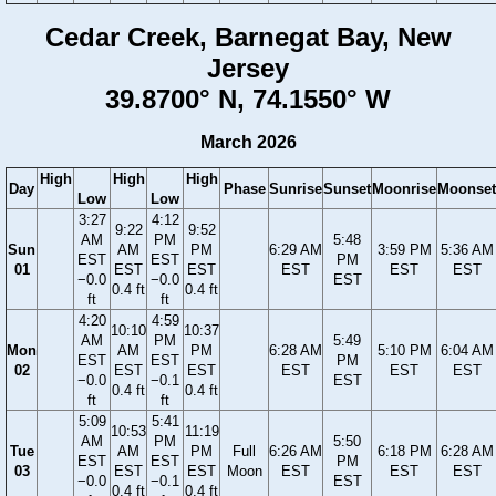
Cedar Creek, Barnegat Bay, New
Jersey
39.8700° N, 74.1550° W
March 2026
High
High
High
Day
Phase
Sunrise
Sunset
Moonrise
Moonset
Low
Low
3:27
4:12
9:22
9:52
AM
PM
5:48
Sun
AM
PM
6:29 AM
3:59 PM
5:36 AM
EST
EST
PM
01
EST
EST
EST
EST
EST
−0.0
−0.0
EST
0.4 ft
0.4 ft
ft
ft
4:20
4:59
10:10
10:37
AM
PM
5:49
Mon
AM
PM
6:28 AM
5:10 PM
6:04 AM
EST
EST
PM
02
EST
EST
EST
EST
EST
−0.0
−0.1
EST
0.4 ft
0.4 ft
ft
ft
5:09
5:41
10:53
11:19
AM
PM
5:50
Tue
AM
PM
Full
6:26 AM
6:18 PM
6:28 AM
EST
EST
PM
03
EST
EST
Moon
EST
EST
EST
−0.0
−0.1
EST
0.4 ft
0.4 ft