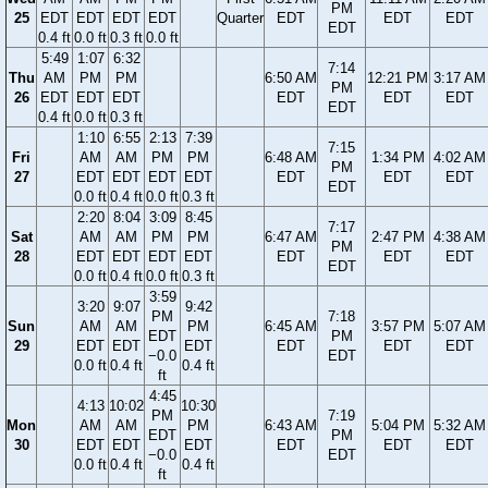
PM
25
EDT
EDT
EDT
EDT
Quarter
EDT
EDT
EDT
EDT
0.4 ft
0.0 ft
0.3 ft
0.0 ft
5:49
1:07
6:32
7:14
Thu
AM
PM
PM
6:50 AM
12:21 PM
3:17 AM
PM
26
EDT
EDT
EDT
EDT
EDT
EDT
EDT
0.4 ft
0.0 ft
0.3 ft
1:10
6:55
2:13
7:39
7:15
Fri
AM
AM
PM
PM
6:48 AM
1:34 PM
4:02 AM
PM
27
EDT
EDT
EDT
EDT
EDT
EDT
EDT
EDT
0.0 ft
0.4 ft
0.0 ft
0.3 ft
2:20
8:04
3:09
8:45
7:17
Sat
AM
AM
PM
PM
6:47 AM
2:47 PM
4:38 AM
PM
28
EDT
EDT
EDT
EDT
EDT
EDT
EDT
EDT
0.0 ft
0.4 ft
0.0 ft
0.3 ft
3:59
3:20
9:07
9:42
PM
7:18
Sun
AM
AM
PM
6:45 AM
3:57 PM
5:07 AM
EDT
PM
29
EDT
EDT
EDT
EDT
EDT
EDT
−0.0
EDT
0.0 ft
0.4 ft
0.4 ft
ft
4:45
4:13
10:02
10:30
PM
7:19
Mon
AM
AM
PM
6:43 AM
5:04 PM
5:32 AM
EDT
PM
30
EDT
EDT
EDT
EDT
EDT
EDT
−0.0
EDT
0.0 ft
0.4 ft
0.4 ft
ft