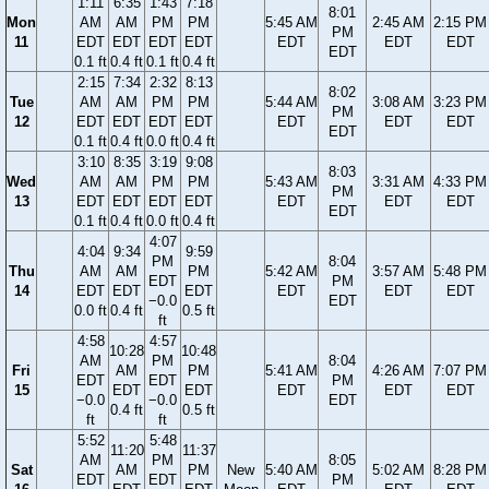
1:11
6:35
1:43
7:18
8:01
Mon
AM
AM
PM
PM
5:45 AM
2:45 AM
2:15 PM
PM
11
EDT
EDT
EDT
EDT
EDT
EDT
EDT
EDT
0.1 ft
0.4 ft
0.1 ft
0.4 ft
2:15
7:34
2:32
8:13
8:02
Tue
AM
AM
PM
PM
5:44 AM
3:08 AM
3:23 PM
PM
12
EDT
EDT
EDT
EDT
EDT
EDT
EDT
EDT
0.1 ft
0.4 ft
0.0 ft
0.4 ft
3:10
8:35
3:19
9:08
8:03
Wed
AM
AM
PM
PM
5:43 AM
3:31 AM
4:33 PM
PM
13
EDT
EDT
EDT
EDT
EDT
EDT
EDT
EDT
0.1 ft
0.4 ft
0.0 ft
0.4 ft
4:07
4:04
9:34
9:59
PM
8:04
Thu
AM
AM
PM
5:42 AM
3:57 AM
5:48 PM
EDT
PM
14
EDT
EDT
EDT
EDT
EDT
EDT
−0.0
EDT
0.0 ft
0.4 ft
0.5 ft
ft
4:58
4:57
10:28
10:48
AM
PM
8:04
Fri
AM
PM
5:41 AM
4:26 AM
7:07 PM
EDT
EDT
PM
15
EDT
EDT
EDT
EDT
EDT
−0.0
−0.0
EDT
0.4 ft
0.5 ft
ft
ft
5:52
5:48
11:20
11:37
AM
PM
8:05
Sat
AM
PM
New
5:40 AM
5:02 AM
8:28 PM
EDT
EDT
PM