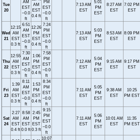
AM
PM
5:01
Tue
AM
7:13 AM
8:27 AM
7:02 PM
EST
EST
PM
20
EST
EST
EST
EST
−0.0
−0.0
EST
0.4 ft
ft
ft
6:51
7:24
12:15
12:26
AM
PM
5:03
Wed
AM
PM
7:13 AM
8:53 AM
8:09 PM
EST
EST
PM
21
EST
EST
EST
EST
EST
−0.0
−0.0
EST
0.3 ft
0.4 ft
ft
ft
7:30
7:58
12:55
1:06
AM
PM
5:04
Thu
AM
PM
7:12 AM
9:15 AM
9:17 PM
EST
EST
PM
22
EST
EST
EST
EST
EST
−0.0
−0.0
EST
0.3 ft
0.4 ft
ft
ft
8:11
8:34
1:39
1:53
AM
PM
5:05
Fri
AM
PM
7:11 AM
9:38 AM
10:25
EST
EST
PM
23
EST
EST
EST
EST
PM EST
−0.0
−0.0
EST
0.3 ft
0.4 ft
ft
ft
9:15
2:27
8:58
2:45
PM
5:06
Sat
AM
AM
PM
7:11 AM
10:01 AM
11:35
EST
PM
24
EST
EST
EST
EST
EST
PM EST
−0.0
EST
0.4 ft
0.0 ft
0.3 ft
ft
10:07