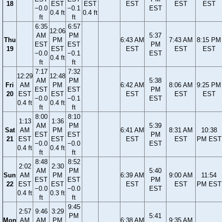
18
EST
EST
EST
EST
EST
−0.0
−0.1
EST
0.4 ft
0.4 ft
ft
ft
6:35
6:57
12:06
AM
PM
5:37
Thu
PM
6:43 AM
7:43 AM
8:15 PM
EST
EST
PM
19
EST
EST
EST
EST
−0.0
−0.1
EST
0.4 ft
ft
ft
7:17
7:32
12:29
12:48
AM
PM
5:38
Fri
AM
PM
6:42 AM
8:06 AM
9:25 PM
EST
EST
PM
20
EST
EST
EST
EST
EST
−0.0
−0.1
EST
0.4 ft
0.4 ft
ft
ft
8:00
8:10
1:13
1:36
AM
PM
5:39
Sat
AM
PM
6:41 AM
8:31 AM
10:38
EST
EST
PM
21
EST
EST
EST
EST
PM EST
−0.0
−0.0
EST
0.4 ft
0.4 ft
ft
ft
8:48
8:52
2:02
2:30
AM
PM
5:40
Sun
AM
PM
6:39 AM
9:00 AM
11:54
EST
EST
PM
22
EST
EST
EST
EST
PM EST
−0.0
−0.0
EST
0.4 ft
0.3 ft
ft
ft
9:45
2:57
9:46
3:29
PM
5:41
Mon
AM
AM
PM
6:38 AM
9:35 AM