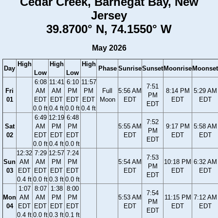
Cedar Creek, Barnegat Bay, New
Jersey
39.8700° N, 74.1550° W
May 2026
High
High
High
Day
Phase
Sunrise
Sunset
Moonrise
Moonset
Low
Low
6:08
11:41
6:10
11:57
7:51
Fri
AM
AM
PM
PM
Full
5:56 AM
8:14 PM
5:29 AM
PM
01
EDT
EDT
EDT
EDT
Moon
EDT
EDT
EDT
EDT
0.0 ft
0.4 ft
0.0 ft
0.4 ft
6:49
12:19
6:48
7:52
Sat
AM
PM
PM
5:55 AM
9:17 PM
5:58 AM
PM
02
EDT
EDT
EDT
EDT
EDT
EDT
EDT
0.0 ft
0.4 ft
0.0 ft
12:32
7:29
12:57
7:24
7:53
Sun
AM
AM
PM
PM
5:54 AM
10:18 PM
6:32 AM
PM
03
EDT
EDT
EDT
EDT
EDT
EDT
EDT
EDT
0.4 ft
0.0 ft
0.3 ft
0.0 ft
1:07
8:07
1:38
8:00
7:54
Mon
AM
AM
PM
PM
5:53 AM
11:15 PM
7:12 AM
PM
04
EDT
EDT
EDT
EDT
EDT
EDT
EDT
EDT
0.4 ft
0.0 ft
0.3 ft
0.1 ft