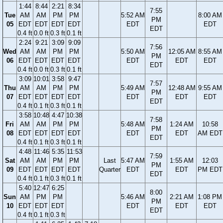
1:44
8:44
2:21
8:34
7:55
Tue
AM
AM
PM
PM
5:52 AM
8:00 AM
PM
05
EDT
EDT
EDT
EDT
EDT
EDT
EDT
0.4 ft
0.0 ft
0.3 ft
0.1 ft
2:24
9:21
3:09
9:09
7:56
Wed
AM
AM
PM
PM
5:50 AM
12:05 AM
8:55 AM
PM
06
EDT
EDT
EDT
EDT
EDT
EDT
EDT
EDT
0.4 ft
0.0 ft
0.3 ft
0.1 ft
3:09
10:01
3:58
9:47
7:57
Thu
AM
AM
PM
PM
5:49 AM
12:48 AM
9:55 AM
PM
07
EDT
EDT
EDT
EDT
EDT
EDT
EDT
EDT
0.4 ft
0.1 ft
0.3 ft
0.1 ft
3:58
10:48
4:47
10:38
7:58
Fri
AM
AM
PM
PM
5:48 AM
1:24 AM
10:58
PM
08
EDT
EDT
EDT
EDT
EDT
EDT
AM EDT
EDT
0.4 ft
0.1 ft
0.3 ft
0.1 ft
4:48
11:46
5:35
11:53
7:59
Sat
AM
AM
PM
PM
Last
5:47 AM
1:55 AM
12:03
PM
09
EDT
EDT
EDT
EDT
Quarter
EDT
EDT
PM EDT
EDT
0.4 ft
0.1 ft
0.3 ft
0.1 ft
5:40
12:47
6:25
8:00
Sun
AM
PM
PM
5:46 AM
2:21 AM
1:08 PM
PM
10
EDT
EDT
EDT
EDT
EDT
EDT
EDT
0.4 ft
0.1 ft
0.3 ft