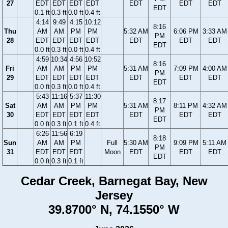
27
EDT
EDT
EDT
EDT
EDT
EDT
EDT
EDT
0.1 ft
0.3 ft
0.0 ft
0.4 ft
4:14
9:49
4:15
10:12
8:16
Thu
AM
AM
PM
PM
5:32 AM
6:06 PM
3:33 AM
PM
28
EDT
EDT
EDT
EDT
EDT
EDT
EDT
EDT
0.0 ft
0.3 ft
0.0 ft
0.4 ft
4:59
10:34
4:56
10:52
8:16
Fri
AM
AM
PM
PM
5:31 AM
7:09 PM
4:00 AM
PM
29
EDT
EDT
EDT
EDT
EDT
EDT
EDT
EDT
0.0 ft
0.3 ft
0.0 ft
0.4 ft
5:43
11:16
5:37
11:30
8:17
Sat
AM
AM
PM
PM
5:31 AM
8:11 PM
4:32 AM
PM
30
EDT
EDT
EDT
EDT
EDT
EDT
EDT
EDT
0.0 ft
0.3 ft
0.1 ft
0.4 ft
6:26
11:56
6:19
8:18
Sun
AM
AM
PM
Full
5:30 AM
9:09 PM
5:11 AM
PM
31
EDT
EDT
EDT
Moon
EDT
EDT
EDT
EDT
0.0 ft
0.3 ft
0.1 ft
Cedar Creek, Barnegat Bay, New
Jersey
39.8700° N, 74.1550° W