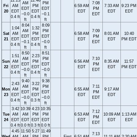
12:23
12:46
AM
PM
7:08
Fri
AM
PM
6:59 AM
7:33 AM
9:23 PM
EDT
EDT
PM
20
EDT
EDT
EDT
EDT
EDT
−0.0
−0.1
EDT
0.4 ft
0.4 ft
ft
ft
8:04
8:09
1:04
1:32
AM
PM
7:09
Sat
AM
PM
6:58 AM
8:01 AM
10:40
EDT
EDT
PM
21
EDT
EDT
EDT
EDT
PM EDT
−0.1
−0.0
EDT
0.4 ft
0.4 ft
ft
ft
8:50
8:51
1:51
2:23
AM
PM
7:10
Sun
AM
PM
6:56 AM
8:35 AM
11:57
EDT
EDT
PM
22
EDT
EDT
EDT
EDT
PM EDT
−0.0
−0.0
EDT
0.4 ft
0.4 ft
ft
ft
9:40
9:38
2:43
3:22
AM
PM
7:11
Mon
AM
PM
6:55 AM
9:17 AM
EDT
EDT
PM
23
EDT
EDT
EDT
EDT
−0.0
−0.0
EDT
0.4 ft
0.3 ft
ft
ft
3:42
10:39
4:23
10:35
7:12
Tue
AM
AM
PM
PM
6:53 AM
10:09 AM
1:13 AM
PM
24
EDT
EDT
EDT
EDT
EDT
EDT
EDT
EDT
0.4 ft
0.0 ft
0.3 ft
0.0 ft
4:45
11:50
5:27
11:49
7:13
Wed
AM
AM
PM
PM
First
6:51 AM
11:11 AM
2:20 AM