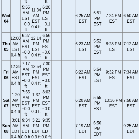
ft
ft
5:55
6:20
11:34
AM
PM
5:51
Wed
AM
6:25 AM
7:24 PM
6:50 AM
EST
EST
PM
04
EST
EST
EST
EST
−0.0
−0.1
EST
0.4 ft
ft
ft
6:37
6:56
12:00
12:14
AM
PM
5:52
Thu
AM
PM
6:23 AM
8:28 PM
7:12 AM
EST
EST
PM
05
EST
EST
EST
EST
EST
−0.0
−0.0
EST
0.4 ft
0.4 ft
ft
ft
7:17
7:30
12:39
12:54
AM
PM
5:54
Fri
AM
PM
6:22 AM
9:32 PM
7:34 AM
EST
EST
PM
06
EST
EST
EST
EST
EST
−0.0
−0.0
EST
0.4 ft
0.4 ft
ft
ft
7:55
8:03
1:20
1:37
AM
PM
5:55
Sat
AM
PM
6:20 AM
10:36 PM
7:58 AM
EST
EST
PM
07
EST
EST
EST
EST
EST
−0.0
−0.0
EST
0.4 ft
0.3 ft
ft
ft
3:01
9:34
3:21
9:35
6:56
Sun
AM
AM
PM
PM
7:19 AM
9:25 AM
PM
08
EDT
EDT
EDT
EDT
EDT
EDT
EDT
0.4 ft
0.0 ft
0.3 ft
0.0 ft