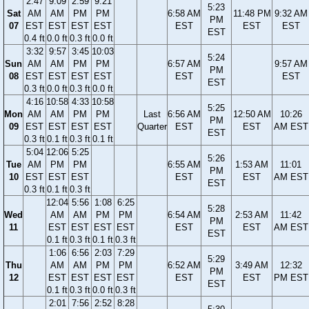
2:47
9:09
2:59
9:21
5:23
Sat
AM
AM
PM
PM
6:58 AM
11:48 PM
9:32 AM
PM
07
EST
EST
EST
EST
EST
EST
EST
EST
0.4 ft
0.0 ft
0.3 ft
0.0 ft
3:32
9:57
3:45
10:03
5:24
Sun
AM
AM
PM
PM
6:57 AM
9:57 AM
PM
08
EST
EST
EST
EST
EST
EST
EST
0.3 ft
0.0 ft
0.3 ft
0.0 ft
4:16
10:58
4:33
10:58
5:25
Mon
AM
AM
PM
PM
Last
6:56 AM
12:50 AM
10:26
PM
09
EST
EST
EST
EST
Quarter
EST
EST
AM EST
EST
0.3 ft
0.1 ft
0.3 ft
0.1 ft
5:04
12:06
5:25
5:26
Tue
AM
PM
PM
6:55 AM
1:53 AM
11:01
PM
10
EST
EST
EST
EST
EST
AM EST
EST
0.3 ft
0.1 ft
0.3 ft
12:04
5:56
1:08
6:25
5:28
Wed
AM
AM
PM
PM
6:54 AM
2:53 AM
11:42
PM
11
EST
EST
EST
EST
EST
EST
AM EST
EST
0.1 ft
0.3 ft
0.1 ft
0.3 ft
1:06
6:56
2:03
7:29
5:29
Thu
AM
AM
PM
PM
6:52 AM
3:49 AM
12:32
PM
12
EST
EST
EST
EST
EST
EST
PM EST
EST
0.1 ft
0.3 ft
0.0 ft
0.3 ft
2:01
7:56
2:52
8:28