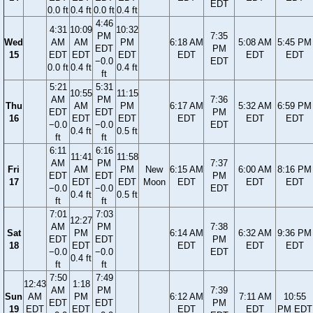
EDT
0.0 ft
0.4 ft
0.0 ft
0.4 ft
4:46
4:31
10:09
10:32
PM
7:35
Wed
AM
AM
PM
6:18 AM
5:08 AM
5:45 PM
EDT
PM
15
EDT
EDT
EDT
EDT
EDT
EDT
−0.0
EDT
0.0 ft
0.4 ft
0.4 ft
ft
5:21
5:31
10:55
11:15
AM
PM
7:36
Thu
AM
PM
6:17 AM
5:32 AM
6:59 PM
EDT
EDT
PM
16
EDT
EDT
EDT
EDT
EDT
−0.0
−0.0
EDT
0.4 ft
0.5 ft
ft
ft
6:11
6:16
11:41
11:58
AM
PM
7:37
Fri
AM
PM
New
6:15 AM
6:00 AM
8:16 PM
EDT
EDT
PM
17
EDT
EDT
Moon
EDT
EDT
EDT
−0.0
−0.0
EDT
0.4 ft
0.5 ft
ft
ft
7:01
7:03
12:27
AM
PM
7:38
Sat
PM
6:14 AM
6:32 AM
9:36 PM
EDT
EDT
PM
18
EDT
EDT
EDT
EDT
−0.0
−0.0
EDT
0.4 ft
ft
ft
7:50
7:49
12:43
1:18
AM
PM
7:39
Sun
AM
PM
6:12 AM
7:11 AM
10:55
EDT
EDT
PM
19
EDT
EDT
EDT
EDT
PM EDT