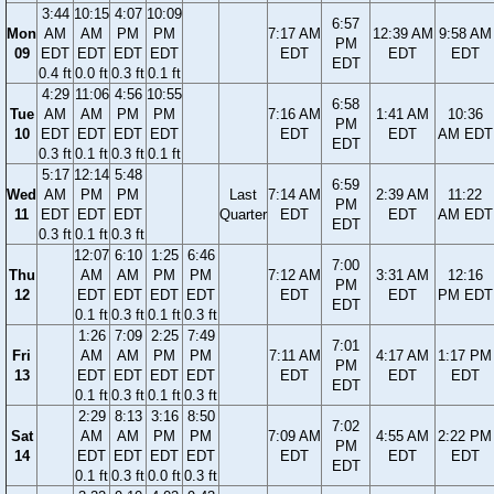
3:44
10:15
4:07
10:09
6:57
Mon
AM
AM
PM
PM
7:17 AM
12:39 AM
9:58 AM
PM
09
EDT
EDT
EDT
EDT
EDT
EDT
EDT
EDT
0.4 ft
0.0 ft
0.3 ft
0.1 ft
4:29
11:06
4:56
10:55
6:58
Tue
AM
AM
PM
PM
7:16 AM
1:41 AM
10:36
PM
10
EDT
EDT
EDT
EDT
EDT
EDT
AM EDT
EDT
0.3 ft
0.1 ft
0.3 ft
0.1 ft
5:17
12:14
5:48
6:59
Wed
AM
PM
PM
Last
7:14 AM
2:39 AM
11:22
PM
11
EDT
EDT
EDT
Quarter
EDT
EDT
AM EDT
EDT
0.3 ft
0.1 ft
0.3 ft
12:07
6:10
1:25
6:46
7:00
Thu
AM
AM
PM
PM
7:12 AM
3:31 AM
12:16
PM
12
EDT
EDT
EDT
EDT
EDT
EDT
PM EDT
EDT
0.1 ft
0.3 ft
0.1 ft
0.3 ft
1:26
7:09
2:25
7:49
7:01
Fri
AM
AM
PM
PM
7:11 AM
4:17 AM
1:17 PM
PM
13
EDT
EDT
EDT
EDT
EDT
EDT
EDT
EDT
0.1 ft
0.3 ft
0.1 ft
0.3 ft
2:29
8:13
3:16
8:50
7:02
Sat
AM
AM
PM
PM
7:09 AM
4:55 AM
2:22 PM
PM
14
EDT
EDT
EDT
EDT
EDT
EDT
EDT
EDT
0.1 ft
0.3 ft
0.0 ft
0.3 ft