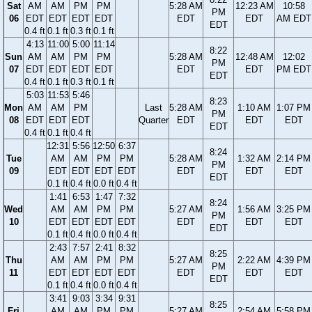
Sat
AM
AM
PM
PM
5:28 AM
12:23 AM
10:58
PM
06
EDT
EDT
EDT
EDT
EDT
EDT
AM EDT
EDT
0.4 ft
0.1 ft
0.3 ft
0.1 ft
4:13
11:00
5:00
11:14
8:22
Sun
AM
AM
PM
PM
5:28 AM
12:48 AM
12:02
PM
07
EDT
EDT
EDT
EDT
EDT
EDT
PM EDT
EDT
0.4 ft
0.1 ft
0.3 ft
0.1 ft
5:03
11:53
5:46
8:23
Mon
AM
AM
PM
Last
5:28 AM
1:10 AM
1:07 PM
PM
08
EDT
EDT
EDT
Quarter
EDT
EDT
EDT
EDT
0.4 ft
0.1 ft
0.4 ft
12:31
5:56
12:50
6:37
8:24
Tue
AM
AM
PM
PM
5:28 AM
1:32 AM
2:14 PM
PM
09
EDT
EDT
EDT
EDT
EDT
EDT
EDT
EDT
0.1 ft
0.4 ft
0.0 ft
0.4 ft
1:41
6:53
1:47
7:32
8:24
Wed
AM
AM
PM
PM
5:27 AM
1:56 AM
3:25 PM
PM
10
EDT
EDT
EDT
EDT
EDT
EDT
EDT
EDT
0.1 ft
0.4 ft
0.0 ft
0.4 ft
2:43
7:57
2:41
8:32
8:25
Thu
AM
AM
PM
PM
5:27 AM
2:22 AM
4:39 PM
PM
11
EDT
EDT
EDT
EDT
EDT
EDT
EDT
EDT
0.1 ft
0.4 ft
0.0 ft
0.4 ft
3:41
9:03
3:34
9:31
8:25
Fri
AM
AM
PM
PM
5:27 AM
2:54 AM
5:58 PM