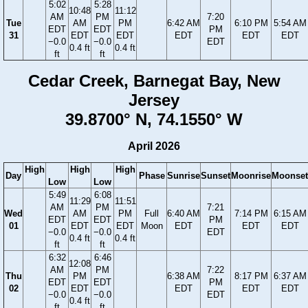
5:02
5:28
10:48
11:12
AM
PM
7:20
Tue
AM
PM
6:42 AM
6:10 PM
5:54 AM
EDT
EDT
PM
31
EDT
EDT
EDT
EDT
EDT
−0.0
−0.0
EDT
0.4 ft
0.4 ft
ft
ft
Cedar Creek, Barnegat Bay, New
Jersey
39.8700° N, 74.1550° W
April 2026
High
High
High
Day
Phase
Sunrise
Sunset
Moonrise
Moonset
Low
Low
5:49
6:08
11:29
11:51
AM
PM
7:21
Wed
AM
PM
Full
6:40 AM
7:14 PM
6:15 AM
EDT
EDT
PM
01
EDT
EDT
Moon
EDT
EDT
EDT
−0.0
−0.0
EDT
0.4 ft
0.4 ft
ft
ft
6:32
6:46
12:08
AM
PM
7:22
Thu
PM
6:38 AM
8:17 PM
6:37 AM
EDT
EDT
PM
02
EDT
EDT
EDT
EDT
−0.0
−0.0
EDT
0.4 ft
ft
ft