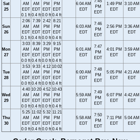
7:45
Sat
AM
AM
PM
PM
6:04 AM
1:49 PM
3:10 AM
PM
25
EDT
EDT
EDT
EDT
EDT
EDT
EDT
EDT
0.1 ft
0.4 ft
0.0 ft
0.4 ft
2:06
7:39
2:42
8:21
7:46
Sun
AM
AM
PM
PM
6:03 AM
2:56 PM
3:36 AM
PM
26
EDT
EDT
EDT
EDT
EDT
EDT
EDT
EDT
0.1 ft
0.4 ft
0.0 ft
0.4 ft
3:03
8:39
3:29
9:15
7:47
Mon
AM
AM
PM
PM
6:01 AM
4:01 PM
3:59 AM
PM
27
EDT
EDT
EDT
EDT
EDT
EDT
EDT
EDT
0.0 ft
0.4 ft
0.0 ft
0.4 ft
3:53
9:33
4:12
10:02
7:48
Tue
AM
AM
PM
PM
6:00 AM
5:05 PM
4:21 AM
PM
28
EDT
EDT
EDT
EDT
EDT
EDT
EDT
EDT
0.0 ft
0.4 ft
0.0 ft
0.4 ft
4:40
10:20
4:52
10:43
7:49
Wed
AM
AM
PM
PM
5:59 AM
6:07 PM
4:42 AM
PM
29
EDT
EDT
EDT
EDT
EDT
EDT
EDT
EDT
0.0 ft
0.4 ft
0.0 ft
0.4 ft
5:25
11:02
5:32
11:21
7:50
Thu
AM
AM
PM
PM
5:58 AM
7:11 PM
5:04 AM
PM
30
EDT
EDT
EDT
EDT
EDT
EDT
EDT
EDT
0.0 ft
0.4 ft
0.0 ft
0.4 ft