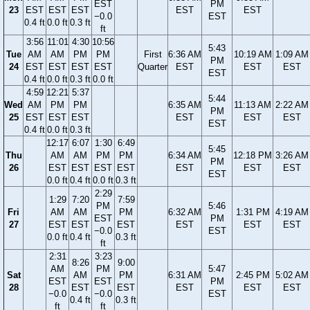
EST
PM
23
EST
EST
EST
EST
EST
−0.0
EST
0.4 ft
0.0 ft
0.3 ft
ft
3:56
11:01
4:30
10:56
5:43
Tue
AM
AM
PM
PM
First
6:36 AM
10:19 AM
1:09 AM
PM
24
EST
EST
EST
EST
Quarter
EST
EST
EST
EST
0.4 ft
0.0 ft
0.3 ft
0.0 ft
4:59
12:21
5:37
5:44
Wed
AM
PM
PM
6:35 AM
11:13 AM
2:22 AM
PM
25
EST
EST
EST
EST
EST
EST
EST
0.4 ft
0.0 ft
0.3 ft
12:17
6:07
1:30
6:49
5:45
Thu
AM
AM
PM
PM
6:34 AM
12:18 PM
3:26 AM
PM
26
EST
EST
EST
EST
EST
EST
EST
EST
0.0 ft
0.4 ft
0.0 ft
0.3 ft
2:29
1:29
7:20
7:59
PM
5:46
Fri
AM
AM
PM
6:32 AM
1:31 PM
4:19 AM
EST
PM
27
EST
EST
EST
EST
EST
EST
−0.0
EST
0.0 ft
0.4 ft
0.3 ft
ft
2:31
3:23
8:26
9:00
AM
PM
5:47
Sat
AM
PM
6:31 AM
2:45 PM
5:02 AM
EST
EST
PM
28
EST
EST
EST
EST
EST
−0.0
−0.0
EST
0.4 ft
0.3 ft
ft
ft