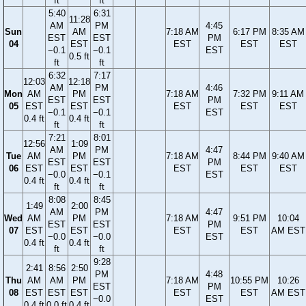
ft
ft
5:40
6:31
11:28
AM
PM
4:45
Sun
AM
7:18 AM
6:17 PM
8:35 AM
EST
EST
PM
04
EST
EST
EST
EST
−0.1
−0.1
EST
0.5 ft
ft
ft
6:32
7:17
12:03
12:18
AM
PM
4:46
Mon
AM
PM
7:18 AM
7:32 PM
9:11 AM
EST
EST
PM
05
EST
EST
EST
EST
EST
−0.1
−0.1
EST
0.4 ft
0.4 ft
ft
ft
7:21
8:01
12:56
1:09
AM
PM
4:47
Tue
AM
PM
7:18 AM
8:44 PM
9:40 AM
EST
EST
PM
06
EST
EST
EST
EST
EST
−0.0
−0.1
EST
0.4 ft
0.4 ft
ft
ft
8:08
8:45
1:49
2:00
AM
PM
4:47
Wed
AM
PM
7:18 AM
9:51 PM
10:04
EST
EST
PM
07
EST
EST
EST
EST
AM EST
−0.0
−0.0
EST
0.4 ft
0.4 ft
ft
ft
9:28
2:41
8:56
2:50
PM
4:48
Thu
AM
AM
PM
7:18 AM
10:55 PM
10:26
EST
PM
08
EST
EST
EST
EST
EST
AM EST
−0.0
EST
0.4 ft
0.0 ft
0.4 ft