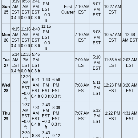
3:19
9:58
3:41
PM
5:07
Sun
AM
AM
PM
First
7:10 AM
10:27 AM
EST
PM
25
EST
EST
EST
Quarter
EST
EST
−0.0
EST
0.4 ft
0.0 ft
0.3 ft
ft
11:15
4:15
11:16
4:40
PM
5:08
Mon
AM
AM
PM
7:10 AM
10:57 AM
12:48
EST
PM
26
EST
EST
EST
EST
EST
AM EST
−0.0
EST
0.4 ft
0.0 ft
0.3 ft
ft
5:14
12:35
5:46
5:10
Tue
AM
PM
PM
7:09 AM
11:35 AM
2:03 AM
PM
27
EST
EST
EST
EST
EST
EST
EST
0.4 ft
0.0 ft
0.3 ft
12:29
6:21
1:43
6:58
AM
5:11
Wed
AM
PM
PM
7:08 AM
12:23 PM
3:20 AM
EST
PM
28
EST
EST
EST
EST
EST
EST
−0.0
EST
0.4 ft
0.0 ft
0.3 ft
ft
1:37
2:43
7:31
8:09
AM
PM
5:12
Thu
AM
PM
7:07 AM
1:22 PM
4:31 AM
EST
EST
PM
29
EST
EST
EST
EST
EST
−0.0
−0.0
EST
0.4 ft
0.3 ft
ft
ft
2:39
3:40
8:38
9:12