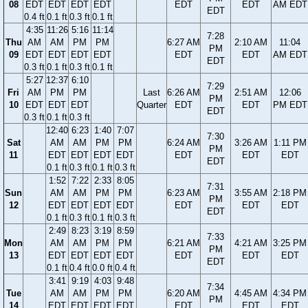
08
EDT
EDT
EDT
EDT
EDT
EDT
AM EDT
EDT
0.4 ft
0.1 ft
0.3 ft
0.1 ft
4:35
11:26
5:16
11:14
7:28
Thu
AM
AM
PM
PM
6:27 AM
2:10 AM
11:04
PM
09
EDT
EDT
EDT
EDT
EDT
EDT
AM EDT
EDT
0.3 ft
0.1 ft
0.3 ft
0.1 ft
5:27
12:37
6:10
7:29
Fri
AM
PM
PM
Last
6:26 AM
2:51 AM
12:06
PM
10
EDT
EDT
EDT
Quarter
EDT
EDT
PM EDT
EDT
0.3 ft
0.1 ft
0.3 ft
12:40
6:23
1:40
7:07
7:30
Sat
AM
AM
PM
PM
6:24 AM
3:26 AM
1:11 PM
PM
11
EDT
EDT
EDT
EDT
EDT
EDT
EDT
EDT
0.1 ft
0.3 ft
0.1 ft
0.3 ft
1:52
7:22
2:33
8:05
7:31
Sun
AM
AM
PM
PM
6:23 AM
3:55 AM
2:18 PM
PM
12
EDT
EDT
EDT
EDT
EDT
EDT
EDT
EDT
0.1 ft
0.3 ft
0.1 ft
0.3 ft
2:49
8:23
3:19
8:59
7:33
Mon
AM
AM
PM
PM
6:21 AM
4:21 AM
3:25 PM
PM
13
EDT
EDT
EDT
EDT
EDT
EDT
EDT
EDT
0.1 ft
0.4 ft
0.0 ft
0.4 ft
3:41
9:19
4:03
9:48
7:34
Tue
AM
AM
PM
PM
6:20 AM
4:45 AM
4:34 PM
PM
14
EDT
EDT
EDT
EDT
EDT
EDT
EDT