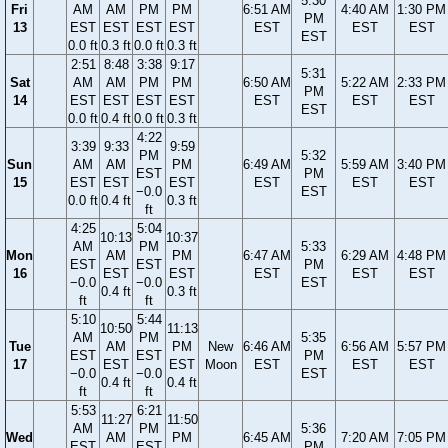
5:30
Fri
AM
AM
PM
PM
6:51 AM
4:40 AM
1:30 PM
PM
13
EST
EST
EST
EST
EST
EST
EST
EST
0.0 ft
0.3 ft
0.0 ft
0.3 ft
2:51
8:48
3:38
9:17
5:31
Sat
AM
AM
PM
PM
6:50 AM
5:22 AM
2:33 PM
PM
14
EST
EST
EST
EST
EST
EST
EST
EST
0.0 ft
0.4 ft
0.0 ft
0.3 ft
4:22
3:39
9:33
9:59
PM
5:32
Sun
AM
AM
PM
6:49 AM
5:59 AM
3:40 PM
EST
PM
15
EST
EST
EST
EST
EST
EST
−0.0
EST
0.0 ft
0.4 ft
0.3 ft
ft
4:25
5:04
10:13
10:37
AM
PM
5:33
Mon
AM
PM
6:47 AM
6:29 AM
4:48 PM
EST
EST
PM
16
EST
EST
EST
EST
EST
−0.0
−0.0
EST
0.4 ft
0.3 ft
ft
ft
5:10
5:44
10:50
11:13
AM
PM
5:35
Tue
AM
PM
New
6:46 AM
6:56 AM
5:57 PM
EST
EST
PM
17
EST
EST
Moon
EST
EST
EST
−0.0
−0.0
EST
0.4 ft
0.4 ft
ft
ft
5:53
6:21
11:27
11:50
AM
PM
5:36
Wed
AM
PM
6:45 AM
7:20 AM
7:05 PM
EST
EST
PM