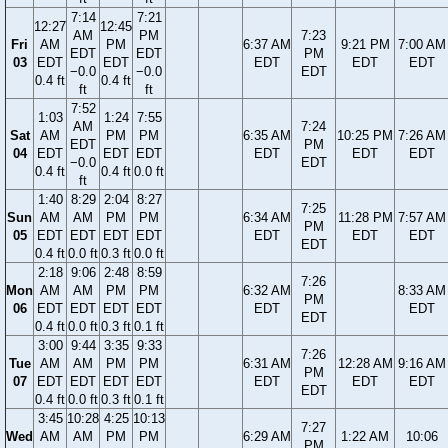
7:14
7:21
12:27
12:45
AM
PM
7:23
Fri
AM
PM
6:37 AM
9:21 PM
7:00 AM
EDT
EDT
PM
03
EDT
EDT
EDT
EDT
EDT
−0.0
−0.0
EDT
0.4 ft
0.4 ft
ft
ft
7:52
1:03
1:24
7:55
AM
7:24
Sat
AM
PM
PM
6:35 AM
10:25 PM
7:26 AM
EDT
PM
04
EDT
EDT
EDT
EDT
EDT
EDT
−0.0
EDT
0.4 ft
0.4 ft
0.0 ft
ft
1:40
8:29
2:04
8:27
7:25
Sun
AM
AM
PM
PM
6:34 AM
11:28 PM
7:57 AM
PM
05
EDT
EDT
EDT
EDT
EDT
EDT
EDT
EDT
0.4 ft
0.0 ft
0.3 ft
0.0 ft
2:18
9:06
2:48
8:59
7:26
Mon
AM
AM
PM
PM
6:32 AM
8:33 AM
PM
06
EDT
EDT
EDT
EDT
EDT
EDT
EDT
0.4 ft
0.0 ft
0.3 ft
0.1 ft
3:00
9:44
3:35
9:33
7:26
Tue
AM
AM
PM
PM
6:31 AM
12:28 AM
9:16 AM
PM
07
EDT
EDT
EDT
EDT
EDT
EDT
EDT
EDT
0.4 ft
0.0 ft
0.3 ft
0.1 ft
3:45
10:28
4:25
10:13
7:27
Wed
AM
AM
PM
PM
6:29 AM
1:22 AM
10:06
PM