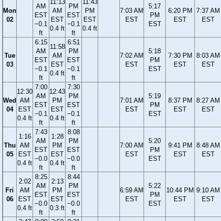
11:13
11:43
AM
PM
5:17
Mon
AM
PM
7:03 AM
6:20 PM
7:37 AM
EST
EST
PM
02
EST
EST
EST
EST
EST
−0.1
−0.1
EST
0.4 ft
0.4 ft
ft
ft
6:15
6:51
11:58
AM
PM
5:18
Tue
AM
7:02 AM
7:30 PM
8:03 AM
EST
EST
PM
03
EST
EST
EST
EST
−0.1
−0.1
EST
0.4 ft
ft
ft
7:00
7:30
12:30
12:43
AM
PM
5:19
Wed
AM
PM
7:01 AM
8:37 PM
8:27 AM
EST
EST
PM
04
EST
EST
EST
EST
EST
−0.1
−0.1
EST
0.4 ft
0.4 ft
ft
ft
7:43
8:08
1:16
1:28
AM
PM
5:20
Thu
AM
PM
7:00 AM
9:41 PM
8:48 AM
EST
EST
PM
05
EST
EST
EST
EST
EST
−0.0
−0.0
EST
0.4 ft
0.4 ft
ft
ft
8:25
8:44
2:02
2:13
AM
PM
5:22
Fri
AM
PM
6:59 AM
10:44 PM
9:10 AM
EST
EST
PM
06
EST
EST
EST
EST
EST
−0.0
−0.0
EST
0.4 ft
0.3 ft
ft
ft