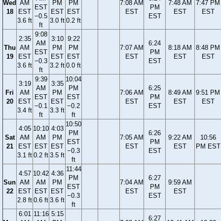
Wed
AM
PM
PM
7:08 AM
7:48 AM
7:47 PM
EST
PM
18
EST
EST
EST
EST
EST
EST
−0.5
EST
3.6 ft
3.0 ft
0.2 ft
ft
9:08
2:35
3:10
9:22
AM
6:24
Thu
AM
PM
PM
7:07 AM
8:18 AM
8:48 PM
EST
PM
19
EST
EST
EST
EST
EST
EST
−0.3
EST
3.6 ft
3.2 ft
0.0 ft
ft
9:39
10:04
3:19
3:35
AM
PM
6:25
Fri
AM
PM
7:06 AM
8:49 AM
9:51 PM
EST
EST
PM
20
EST
EST
EST
EST
EST
−0.1
−0.2
EST
3.4 ft
3.3 ft
ft
ft
10:50
4:05
10:10
4:03
PM
6:26
Sat
AM
AM
PM
7:05 AM
9:22 AM
10:56
EST
PM
21
EST
EST
EST
EST
EST
PM EST
−0.3
EST
3.1 ft
0.2 ft
3.5 ft
ft
11:44
4:57
10:42
4:36
PM
6:27
Sun
AM
AM
PM
7:04 AM
9:59 AM
EST
PM
22
EST
EST
EST
EST
EST
−0.3
EST
2.8 ft
0.6 ft
3.6 ft
ft
6:01
11:16
5:15
6:27