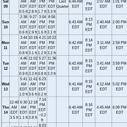
Sat
AM
AM
PM
PM
Last
6:44 AM
2:07 AM
1:01 PM
PM
09
EDT
EDT
EDT
EDT
Quarter
EDT
EDT
EDT
EDT
0.5 ft
2.8 ft
1.7 ft
3.3 ft
2:38
9:27
3:04
8:56
8:13
Sun
AM
AM
PM
PM
6:43 AM
2:40 AM
2:00 PM
PM
10
EDT
EDT
EDT
EDT
EDT
EDT
EDT
EDT
0.6 ft
2.9 ft
1.6 ft
3.1 ft
3:44
10:18
4:21
10:22
8:14
Mon
AM
AM
PM
PM
6:42 AM
3:11 AM
2:59 PM
PM
11
EDT
EDT
EDT
EDT
EDT
EDT
EDT
EDT
0.8 ft
3.1 ft
1.2 ft
3.2 ft
4:46
11:02
5:27
11:36
8:15
Tue
AM
AM
PM
PM
6:42 AM
3:41 AM
3:59 PM
PM
12
EDT
EDT
EDT
EDT
EDT
EDT
EDT
EDT
0.9 ft
3.3 ft
0.8 ft
3.3 ft
5:41
11:41
6:23
8:15
Wed
AM
AM
PM
6:41 AM
4:12 AM
5:02 PM
PM
13
EDT
EDT
EDT
EDT
EDT
EDT
EDT
1.0 ft
3.6 ft
0.2 ft
7:14
12:40
6:30
12:18
PM
8:16
Thu
AM
AM
PM
6:40 AM
4:45 AM
6:08 PM
EDT
PM
14
EDT
EDT
EDT
EDT
EDT
EDT
−0.2
EDT
3.5 ft
1.1 ft
3.8 ft
ft
8:03