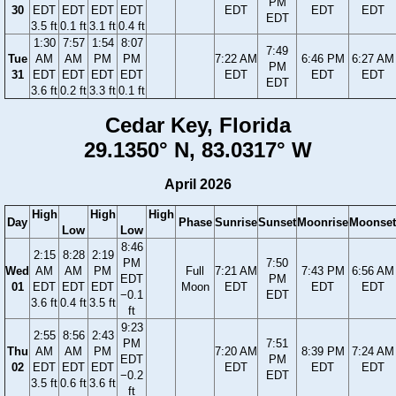
PM
30
EDT
EDT
EDT
EDT
EDT
EDT
EDT
EDT
3.5 ft
0.1 ft
3.1 ft
0.4 ft
1:30
7:57
1:54
8:07
7:49
Tue
AM
AM
PM
PM
7:22 AM
6:46 PM
6:27 AM
PM
31
EDT
EDT
EDT
EDT
EDT
EDT
EDT
EDT
3.6 ft
0.2 ft
3.3 ft
0.1 ft
Cedar Key, Florida
29.1350° N, 83.0317° W
April 2026
High
High
High
Day
Phase
Sunrise
Sunset
Moonrise
Moonset
Low
Low
8:46
2:15
8:28
2:19
PM
7:50
Wed
AM
AM
PM
Full
7:21 AM
7:43 PM
6:56 AM
EDT
PM
01
EDT
EDT
EDT
Moon
EDT
EDT
EDT
−0.1
EDT
3.6 ft
0.4 ft
3.5 ft
ft
9:23
2:55
8:56
2:43
PM
7:51
Thu
AM
AM
PM
7:20 AM
8:39 PM
7:24 AM
EDT
PM
02
EDT
EDT
EDT
EDT
EDT
EDT
−0.2
EDT
3.5 ft
0.6 ft
3.6 ft
ft