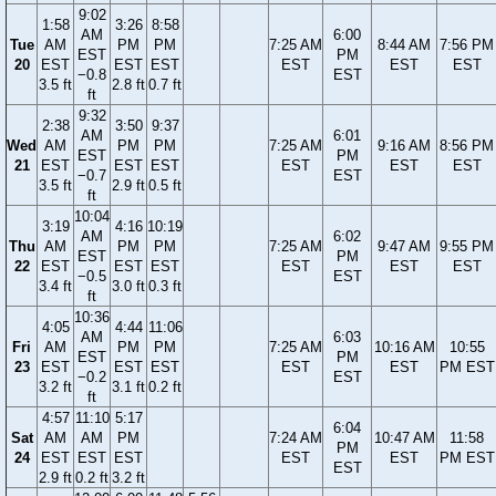
9:02
1:58
3:26
8:58
AM
6:00
Tue
AM
PM
PM
7:25 AM
8:44 AM
7:56 PM
EST
PM
20
EST
EST
EST
EST
EST
EST
−0.8
EST
3.5 ft
2.8 ft
0.7 ft
ft
9:32
2:38
3:50
9:37
AM
6:01
Wed
AM
PM
PM
7:25 AM
9:16 AM
8:56 PM
EST
PM
21
EST
EST
EST
EST
EST
EST
−0.7
EST
3.5 ft
2.9 ft
0.5 ft
ft
10:04
3:19
4:16
10:19
AM
6:02
Thu
AM
PM
PM
7:25 AM
9:47 AM
9:55 PM
EST
PM
22
EST
EST
EST
EST
EST
EST
−0.5
EST
3.4 ft
3.0 ft
0.3 ft
ft
10:36
4:05
4:44
11:06
AM
6:03
Fri
AM
PM
PM
7:25 AM
10:16 AM
10:55
EST
PM
23
EST
EST
EST
EST
EST
PM EST
−0.2
EST
3.2 ft
3.1 ft
0.2 ft
ft
4:57
11:10
5:17
6:04
Sat
AM
AM
PM
7:24 AM
10:47 AM
11:58
PM
24
EST
EST
EST
EST
EST
PM EST
EST
2.9 ft
0.2 ft
3.2 ft