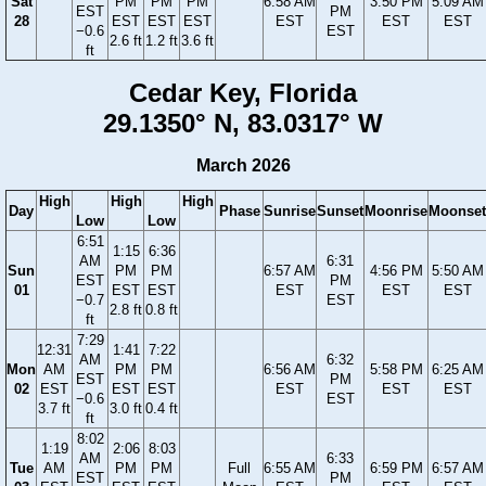
Sat
PM
PM
PM
6:58 AM
3:50 PM
5:09 AM
EST
PM
28
EST
EST
EST
EST
EST
EST
−0.6
EST
2.6 ft
1.2 ft
3.6 ft
ft
Cedar Key, Florida
29.1350° N, 83.0317° W
March 2026
High
High
High
Day
Phase
Sunrise
Sunset
Moonrise
Moonset
Low
Low
6:51
1:15
6:36
AM
6:31
Sun
PM
PM
6:57 AM
4:56 PM
5:50 AM
EST
PM
01
EST
EST
EST
EST
EST
−0.7
EST
2.8 ft
0.8 ft
ft
7:29
12:31
1:41
7:22
AM
6:32
Mon
AM
PM
PM
6:56 AM
5:58 PM
6:25 AM
EST
PM
02
EST
EST
EST
EST
EST
EST
−0.6
EST
3.7 ft
3.0 ft
0.4 ft
ft
8:02
1:19
2:06
8:03
AM
6:33
Tue
AM
PM
PM
Full
6:55 AM
6:59 PM
6:57 AM
EST
PM