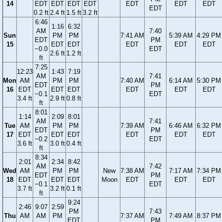
14
EDT
EDT
EDT
EDT
EDT
EDT
EDT
EDT
0.2 ft
2.4 ft
1.5 ft
3.2 ft
6:46
1:16
6:32
AM
7:40
Sun
PM
PM
7:41 AM
5:39 AM
4:29 PM
EDT
PM
15
EDT
EDT
EDT
EDT
EDT
−0.0
EDT
2.6 ft
1.2 ft
ft
7:25
12:23
1:43
7:19
AM
7:41
Mon
AM
PM
PM
7:40 AM
6:14 AM
5:30 PM
EDT
PM
16
EDT
EDT
EDT
EDT
EDT
EDT
−0.1
EDT
3.4 ft
2.9 ft
0.8 ft
ft
8:01
1:14
2:09
8:01
AM
7:41
Tue
AM
PM
PM
7:39 AM
6:46 AM
6:32 PM
EDT
PM
17
EDT
EDT
EDT
EDT
EDT
EDT
−0.2
EDT
3.6 ft
3.0 ft
0.4 ft
ft
8:34
2:01
2:34
8:42
AM
7:42
Wed
AM
PM
PM
New
7:38 AM
7:17 AM
7:34 PM
EDT
PM
18
EDT
EDT
EDT
Moon
EDT
EDT
EDT
−0.1
EDT
3.7 ft
3.2 ft
0.1 ft
ft
9:24
2:46
9:07
2:59
PM
7:43
Thu
AM
AM
PM
7:37 AM
7:49 AM
8:37 PM
EDT
PM