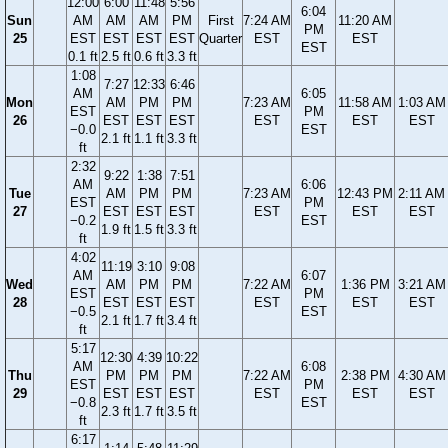
12:00
6:00
11:48
5:56
6:04
Sun
AM
AM
AM
PM
First
7:24 AM
11:20 AM
PM
25
EST
EST
EST
EST
Quarter
EST
EST
EST
0.1 ft
2.5 ft
0.6 ft
3.3 ft
1:08
7:27
12:33
6:46
AM
6:05
Mon
AM
PM
PM
7:23 AM
11:58 AM
1:03 AM
EST
PM
26
EST
EST
EST
EST
EST
EST
−0.0
EST
2.1 ft
1.1 ft
3.3 ft
ft
2:32
9:22
1:38
7:51
AM
6:06
Tue
AM
PM
PM
7:23 AM
12:43 PM
2:11 AM
EST
PM
27
EST
EST
EST
EST
EST
EST
−0.2
EST
1.9 ft
1.5 ft
3.3 ft
ft
4:02
11:19
3:10
9:08
AM
6:07
Wed
AM
PM
PM
7:22 AM
1:36 PM
3:21 AM
EST
PM
28
EST
EST
EST
EST
EST
EST
−0.5
EST
2.1 ft
1.7 ft
3.4 ft
ft
5:17
12:30
4:39
10:22
AM
6:08
Thu
PM
PM
PM
7:22 AM
2:38 PM
4:30 AM
EST
PM
29
EST
EST
EST
EST
EST
EST
−0.8
EST
2.3 ft
1.7 ft
3.5 ft
ft
6:17