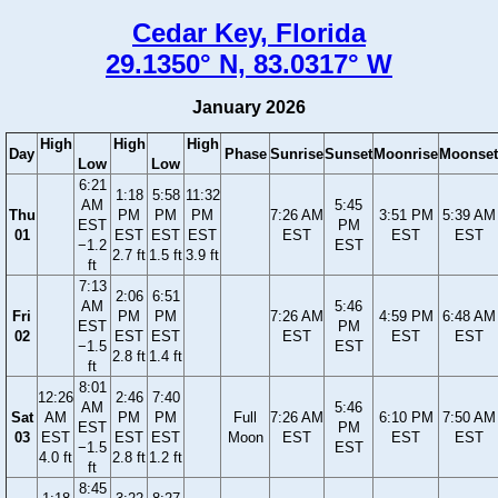
Cedar Key, Florida
29.1350° N, 83.0317° W
January 2026
High
High
High
Day
Phase
Sunrise
Sunset
Moonrise
Moonset
Low
Low
6:21
1:18
5:58
11:32
AM
5:45
Thu
PM
PM
PM
7:26 AM
3:51 PM
5:39 AM
EST
PM
01
EST
EST
EST
EST
EST
EST
−1.2
EST
2.7 ft
1.5 ft
3.9 ft
ft
7:13
2:06
6:51
AM
5:46
Fri
PM
PM
7:26 AM
4:59 PM
6:48 AM
EST
PM
02
EST
EST
EST
EST
EST
−1.5
EST
2.8 ft
1.4 ft
ft
8:01
12:26
2:46
7:40
AM
5:46
Sat
AM
PM
PM
Full
7:26 AM
6:10 PM
7:50 AM
EST
PM
03
EST
EST
EST
Moon
EST
EST
EST
−1.5
EST
4.0 ft
2.8 ft
1.2 ft
ft
8:45