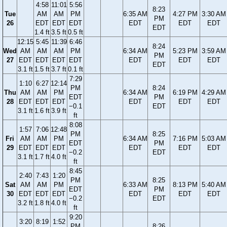
4:58
11:01
5:56
8:23
Tue
AM
AM
PM
6:35 AM
4:27 PM
3:30 AM
PM
26
EDT
EDT
EDT
EDT
EDT
EDT
EDT
1.4 ft
3.5 ft
0.5 ft
12:15
5:45
11:39
6:46
8:24
Wed
AM
AM
AM
PM
6:34 AM
5:23 PM
3:59 AM
PM
27
EDT
EDT
EDT
EDT
EDT
EDT
EDT
EDT
3.1 ft
1.5 ft
3.7 ft
0.1 ft
7:29
1:10
6:27
12:14
PM
8:24
Thu
AM
AM
PM
6:34 AM
6:19 PM
4:29 AM
EDT
PM
28
EDT
EDT
EDT
EDT
EDT
EDT
−0.1
EDT
3.1 ft
1.6 ft
3.9 ft
ft
8:08
1:57
7:06
12:48
PM
8:25
Fri
AM
AM
PM
6:34 AM
7:16 PM
5:03 AM
EDT
PM
29
EDT
EDT
EDT
EDT
EDT
EDT
−0.2
EDT
3.1 ft
1.7 ft
4.0 ft
ft
8:45
2:40
7:43
1:20
PM
8:25
Sat
AM
AM
PM
6:33 AM
8:13 PM
5:40 AM
EDT
PM
30
EDT
EDT
EDT
EDT
EDT
EDT
−0.2
EDT
3.2 ft
1.8 ft
4.0 ft
ft
9:20
3:20
8:19
1:52
PM
8:26