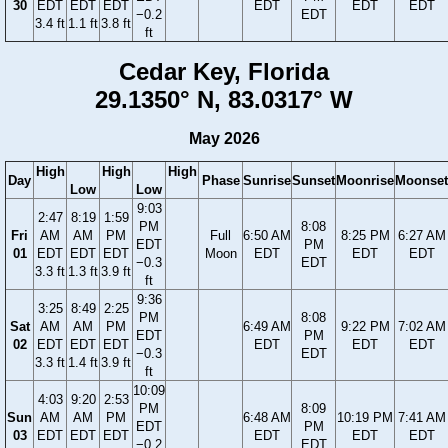
30
EDT
EDT
EDT
EDT
EDT
EDT
−0.2
EDT
3.4 ft
1.1 ft
3.8 ft
ft
Cedar Key, Florida
29.1350° N, 83.0317° W
May 2026
High
High
High
Day
Phase
Sunrise
Sunset
Moonrise
Moonset
Low
Low
9:03
2:47
8:19
1:59
PM
8:08
Fri
AM
AM
PM
Full
6:50 AM
8:25 PM
6:27 AM
EDT
PM
01
EDT
EDT
EDT
Moon
EDT
EDT
EDT
−0.3
EDT
3.3 ft
1.3 ft
3.9 ft
ft
9:36
3:25
8:49
2:25
PM
8:08
Sat
AM
AM
PM
6:49 AM
9:22 PM
7:02 AM
EDT
PM
02
EDT
EDT
EDT
EDT
EDT
EDT
−0.3
EDT
3.3 ft
1.4 ft
3.9 ft
ft
10:09
4:03
9:20
2:53
PM
8:09
Sun
AM
AM
PM
6:48 AM
10:19 PM
7:41 AM
EDT
PM
03
EDT
EDT
EDT
EDT
EDT
EDT
−0.2
EDT