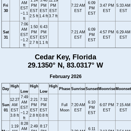
1:14
5:48
11:29
AM
6:09
Fri
PM
PM
PM
7:22 AM
3:47 PM
5:33 AM
EST
PM
30
EST
EST
EST
EST
EST
EST
−1.1
EST
2.5 ft
1.4 ft
3.7 ft
ft
7:06
1:50
6:43
AM
6:09
Sat
PM
PM
7:21 AM
4:57 PM
6:29 AM
EST
PM
31
EST
EST
EST
EST
EST
−1.2
EST
2.7 ft
1.1 ft
ft
Cedar Key, Florida
29.1350° N, 83.0317° W
February 2026
High
High
High
Day
Phase
Sunrise
Sunset
Moonrise
Moonset
Low
Low
7:49
12:27
2:21
7:32
AM
6:10
Sun
AM
PM
PM
Full
7:20 AM
6:07 PM
7:15 AM
EST
PM
01
EST
EST
EST
Moon
EST
EST
EST
−1.2
EST
3.8 ft
2.8 ft
0.8 ft
ft
8:28
1:19
2:49
8:17
AM
6:11