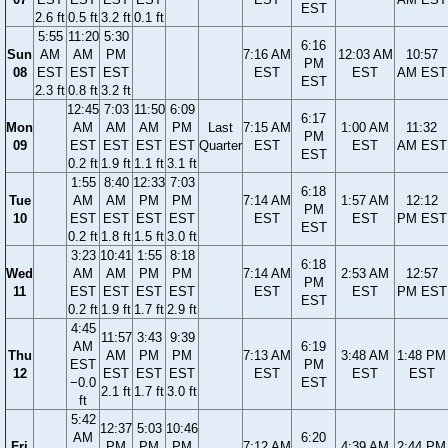
EST
2.6 ft
0.5 ft
3.2 ft
0.1 ft
5:55
11:20
5:30
6:16
Sun
AM
AM
PM
7:16 AM
12:03 AM
10:57
PM
08
EST
EST
EST
EST
EST
AM EST
EST
2.3 ft
0.8 ft
3.2 ft
12:45
7:03
11:50
6:09
6:17
Mon
AM
AM
AM
PM
Last
7:15 AM
1:00 AM
11:32
PM
09
EST
EST
EST
EST
Quarter
EST
EST
AM EST
EST
0.2 ft
1.9 ft
1.1 ft
3.1 ft
1:55
8:40
12:33
7:03
6:18
Tue
AM
AM
PM
PM
7:14 AM
1:57 AM
12:12
PM
10
EST
EST
EST
EST
EST
EST
PM EST
EST
0.2 ft
1.8 ft
1.5 ft
3.0 ft
3:23
10:41
1:55
8:18
6:18
Wed
AM
AM
PM
PM
7:14 AM
2:53 AM
12:57
PM
11
EST
EST
EST
EST
EST
EST
PM EST
EST
0.2 ft
1.9 ft
1.7 ft
2.9 ft
4:45
11:57
3:43
9:39
AM
6:19
Thu
AM
PM
PM
7:13 AM
3:48 AM
1:48 PM
EST
PM
12
EST
EST
EST
EST
EST
EST
−0.0
EST
2.1 ft
1.7 ft
3.0 ft
ft
5:42
12:37
5:03
10:46
AM
6:20
Fri
PM
PM
PM
7:12 AM
4:39 AM
2:44 PM