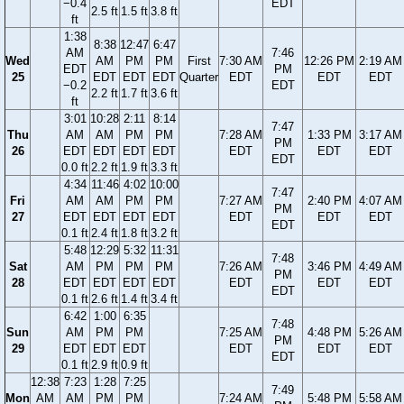
−0.4
EDT
2.5 ft
1.5 ft
3.8 ft
ft
1:38
8:38
12:47
6:47
AM
7:46
Wed
AM
PM
PM
First
7:30 AM
12:26 PM
2:19 AM
EDT
PM
25
EDT
EDT
EDT
Quarter
EDT
EDT
EDT
−0.2
EDT
2.2 ft
1.7 ft
3.6 ft
ft
3:01
10:28
2:11
8:14
7:47
Thu
AM
AM
PM
PM
7:28 AM
1:33 PM
3:17 AM
PM
26
EDT
EDT
EDT
EDT
EDT
EDT
EDT
EDT
0.0 ft
2.2 ft
1.9 ft
3.3 ft
4:34
11:46
4:02
10:00
7:47
Fri
AM
AM
PM
PM
7:27 AM
2:40 PM
4:07 AM
PM
27
EDT
EDT
EDT
EDT
EDT
EDT
EDT
EDT
0.1 ft
2.4 ft
1.8 ft
3.2 ft
5:48
12:29
5:32
11:31
7:48
Sat
AM
PM
PM
PM
7:26 AM
3:46 PM
4:49 AM
PM
28
EDT
EDT
EDT
EDT
EDT
EDT
EDT
EDT
0.1 ft
2.6 ft
1.4 ft
3.4 ft
6:42
1:00
6:35
7:48
Sun
AM
PM
PM
7:25 AM
4:48 PM
5:26 AM
PM
29
EDT
EDT
EDT
EDT
EDT
EDT
EDT
0.1 ft
2.9 ft
0.9 ft
12:38
7:23
1:28
7:25
7:49
Mon
AM
AM
PM
PM
7:24 AM
5:48 PM
5:58 AM