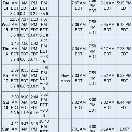
7:58
Tue
AM
AM
PM
PM
7:07 AM
5:14 AM
5:15 PM
PM
14
EDT
EDT
EDT
EDT
EDT
EDT
EDT
EDT
3.4 ft
0.4 ft
3.2 ft
0.5 ft
12:57
7:17
1:13
7:37
7:58
Wed
AM
AM
PM
PM
7:06 AM
5:45 AM
6:18 PM
PM
15
EDT
EDT
EDT
EDT
EDT
EDT
EDT
EDT
3.6 ft
0.5 ft
3.4 ft
0.1 ft
8:21
1:49
7:56
1:42
PM
7:59
Thu
AM
AM
PM
7:04 AM
6:17 AM
7:23 PM
EDT
PM
16
EDT
EDT
EDT
EDT
EDT
EDT
−0.3
EDT
3.7 ft
0.6 ft
3.7 ft
ft
9:06
2:39
8:33
2:12
PM
7:59
Fri
AM
AM
PM
New
7:03 AM
6:52 AM
8:32 PM
EDT
PM
17
EDT
EDT
EDT
Moon
EDT
EDT
EDT
−0.6
EDT
3.7 ft
0.8 ft
3.9 ft
ft
9:52
3:30
9:10
2:44
PM
8:00
Sat
AM
AM
PM
7:02 AM
7:32 AM
9:44 PM
EDT
PM
18
EDT
EDT
EDT
EDT
EDT
EDT
−0.8
EDT
3.6 ft
1.1 ft
4.1 ft
ft
10:40
4:22
9:47
3:19
PM
8:00
Sun
AM
AM
PM
7:01 AM
8:19 AM
10:57
EDT
PM