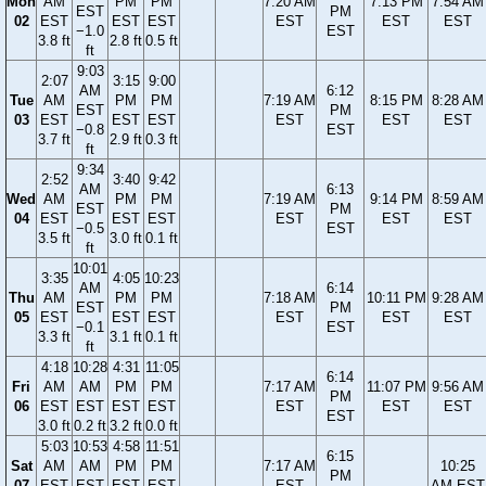
Mon
AM
PM
PM
7:20 AM
7:13 PM
7:54 AM
EST
PM
02
EST
EST
EST
EST
EST
EST
−1.0
EST
3.8 ft
2.8 ft
0.5 ft
ft
9:03
2:07
3:15
9:00
AM
6:12
Tue
AM
PM
PM
7:19 AM
8:15 PM
8:28 AM
EST
PM
03
EST
EST
EST
EST
EST
EST
−0.8
EST
3.7 ft
2.9 ft
0.3 ft
ft
9:34
2:52
3:40
9:42
AM
6:13
Wed
AM
PM
PM
7:19 AM
9:14 PM
8:59 AM
EST
PM
04
EST
EST
EST
EST
EST
EST
−0.5
EST
3.5 ft
3.0 ft
0.1 ft
ft
10:01
3:35
4:05
10:23
AM
6:14
Thu
AM
PM
PM
7:18 AM
10:11 PM
9:28 AM
EST
PM
05
EST
EST
EST
EST
EST
EST
−0.1
EST
3.3 ft
3.1 ft
0.1 ft
ft
4:18
10:28
4:31
11:05
6:14
Fri
AM
AM
PM
PM
7:17 AM
11:07 PM
9:56 AM
PM
06
EST
EST
EST
EST
EST
EST
EST
EST
3.0 ft
0.2 ft
3.2 ft
0.0 ft
5:03
10:53
4:58
11:51
6:15
Sat
AM
AM
PM
PM
7:17 AM
10:25
PM
07
EST
EST
EST
EST
EST
AM EST