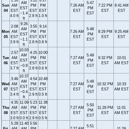
1:18
3:22
8:27
AM
5:47
Sun
AM
PM
PM
7:26 AM
7:22 PM
8:41 AM
EST
PM
04
EST
EST
EST
EST
EST
EST
−1.4
EST
4.0 ft
2.8 ft
1.0 ft
ft
9:26
2:08
3:55
9:14
AM
5:48
Mon
AM
PM
PM
7:26 AM
8:29 PM
9:25 AM
EST
PM
05
EST
EST
EST
EST
EST
EST
−1.1
EST
3.9 ft
2.8 ft
0.8 ft
ft
10:03
2:57
4:25
10:00
AM
5:49
Tue
AM
PM
PM
7:27 AM
9:32 PM
10:01
EST
PM
06
EST
EST
EST
EST
EST
AM EST
−0.8
EST
3.7 ft
2.8 ft
0.6 ft
ft
10:37
3:46
4:54
10:48
AM
5:49
Wed
AM
PM
PM
7:27 AM
10:32 PM
10:33
EST
PM
07
EST
EST
EST
EST
EST
AM EST
−0.4
EST
3.4 ft
2.9 ft
0.5 ft
ft
4:35
11:09
5:23
11:38
5:50
Thu
AM
AM
PM
PM
7:27 AM
11:29 PM
11:01
PM
08
EST
EST
EST
EST
EST
EST
AM EST
EST
3.0 ft
0.0 ft
2.9 ft
0.5 ft
5:28
11:40
5:56
5:51
Fri
AM
AM
PM
7:27 AM
11:29