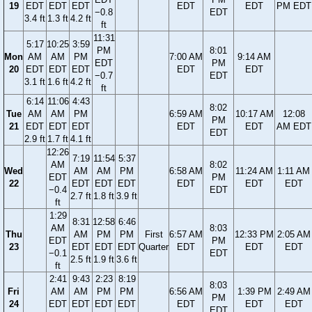
19
EDT
EDT
EDT
EDT
EDT
PM EDT
−0.8
EDT
3.4 ft
1.3 ft
4.2 ft
ft
11:31
5:17
10:25
3:59
PM
8:01
Mon
AM
AM
PM
7:00 AM
9:14 AM
EDT
PM
20
EDT
EDT
EDT
EDT
EDT
−0.7
EDT
3.1 ft
1.6 ft
4.2 ft
ft
6:14
11:06
4:43
8:02
Tue
AM
AM
PM
6:59 AM
10:17 AM
12:08
PM
21
EDT
EDT
EDT
EDT
EDT
AM EDT
EDT
2.9 ft
1.7 ft
4.1 ft
12:26
7:19
11:54
5:37
AM
8:02
Wed
AM
AM
PM
6:58 AM
11:24 AM
1:11 AM
EDT
PM
22
EDT
EDT
EDT
EDT
EDT
EDT
−0.4
EDT
2.7 ft
1.8 ft
3.9 ft
ft
1:29
8:31
12:58
6:46
AM
8:03
Thu
AM
PM
PM
First
6:57 AM
12:33 PM
2:05 AM
EDT
PM
23
EDT
EDT
EDT
Quarter
EDT
EDT
EDT
−0.1
EDT
2.5 ft
1.9 ft
3.6 ft
ft
2:41
9:43
2:23
8:19
8:03
Fri
AM
AM
PM
PM
6:56 AM
1:39 PM
2:49 AM
PM
24
EDT
EDT
EDT
EDT
EDT
EDT
EDT
EDT