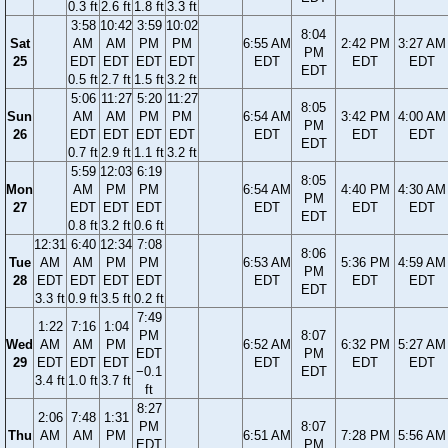
0.3 ft
2.6 ft
1.8 ft
3.3 ft
3:58
10:42
3:59
10:02
8:04
Sat
AM
AM
PM
PM
6:55 AM
2:42 PM
3:27 AM
PM
25
EDT
EDT
EDT
EDT
EDT
EDT
EDT
EDT
0.5 ft
2.7 ft
1.5 ft
3.2 ft
5:06
11:27
5:20
11:27
8:05
Sun
AM
AM
PM
PM
6:54 AM
3:42 PM
4:00 AM
PM
26
EDT
EDT
EDT
EDT
EDT
EDT
EDT
EDT
0.7 ft
2.9 ft
1.1 ft
3.2 ft
5:59
12:03
6:19
8:05
Mon
AM
PM
PM
6:54 AM
4:40 PM
4:30 AM
PM
27
EDT
EDT
EDT
EDT
EDT
EDT
EDT
0.8 ft
3.2 ft
0.6 ft
12:31
6:40
12:34
7:08
8:06
Tue
AM
AM
PM
PM
6:53 AM
5:36 PM
4:59 AM
PM
28
EDT
EDT
EDT
EDT
EDT
EDT
EDT
EDT
3.3 ft
0.9 ft
3.5 ft
0.2 ft
7:49
1:22
7:16
1:04
PM
8:07
Wed
AM
AM
PM
6:52 AM
6:32 PM
5:27 AM
EDT
PM
29
EDT
EDT
EDT
EDT
EDT
EDT
−0.1
EDT
3.4 ft
1.0 ft
3.7 ft
ft
8:27
2:06
7:48
1:31
PM
8:07
Thu
AM
AM
PM
6:51 AM
7:28 PM
5:56 AM
EDT
PM