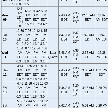
EDT
2.7 ft
0.8 ft
3.5 ft
12:11
6:28
11:42
5:38
AM
7:36
Mon
AM
AM
PM
7:48 AM
12:45 AM
11:07
EDT
PM
09
EDT
EDT
EDT
EDT
EDT
AM EDT
−0.1
EDT
2.5 ft
1.1 ft
3.4 ft
ft
12:56
7:26
12:12
6:15
7:37
Tue
AM
AM
PM
PM
7:47 AM
1:42 AM
11:49
PM
10
EDT
EDT
EDT
EDT
EDT
EDT
AM EDT
EDT
0.1 ft
2.2 ft
1.3 ft
3.3 ft
1:54
8:47
12:54
7:06
7:38
Wed
AM
AM
PM
PM
Last
7:46 AM
2:37 AM
12:38
PM
11
EDT
EDT
EDT
EDT
Quarter
EDT
EDT
PM EDT
EDT
0.3 ft
2.0 ft
1.6 ft
3.1 ft
3:14
10:35
2:12
8:26
7:38
Thu
AM
AM
PM
PM
7:45 AM
3:30 AM
1:31 PM
PM
12
EDT
EDT
EDT
EDT
EDT
EDT
EDT
EDT
0.4 ft
2.0 ft
1.8 ft
3.0 ft
4:46
11:58
4:05
10:03
7:39
Fri
AM
AM
PM
PM
7:44 AM
4:18 AM
2:29 PM
PM
13
EDT
EDT
EDT
EDT
EDT
EDT
EDT
EDT
0.3 ft
2.2 ft
1.8 ft
3.0 ft
5:56
12:44
5:32
11:22
7:40
Sat
AM
PM
PM
PM
7:42 AM
5:01 AM
3:28 PM
PM