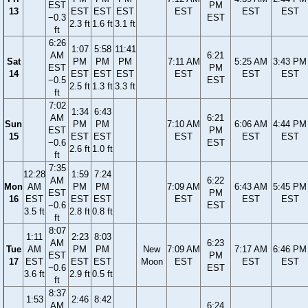
EST
PM
13
EST
EST
EST
EST
EST
EST
−0.3
EST
2.3 ft
1.6 ft
3.1 ft
ft
6:26
1:07
5:58
11:41
AM
6:21
Sat
PM
PM
PM
7:11 AM
5:25 AM
3:43 PM
EST
PM
14
EST
EST
EST
EST
EST
EST
−0.5
EST
2.5 ft
1.3 ft
3.3 ft
ft
7:02
1:34
6:43
AM
6:21
Sun
PM
PM
7:10 AM
6:06 AM
4:44 PM
EST
PM
15
EST
EST
EST
EST
EST
−0.6
EST
2.6 ft
1.0 ft
ft
7:35
12:28
1:59
7:24
AM
6:22
Mon
AM
PM
PM
7:09 AM
6:43 AM
5:45 PM
EST
PM
16
EST
EST
EST
EST
EST
EST
−0.6
EST
3.5 ft
2.8 ft
0.8 ft
ft
8:07
1:11
2:23
8:03
AM
6:23
Tue
AM
PM
PM
New
7:09 AM
7:17 AM
6:46 PM
EST
PM
17
EST
EST
EST
Moon
EST
EST
EST
−0.6
EST
3.6 ft
2.9 ft
0.5 ft
ft
8:37
1:53
2:46
8:42
AM
6:24