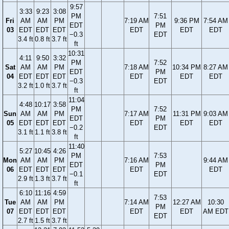
9:57
3:33
9:23
3:08
PM
7:51
Fri
AM
AM
PM
7:19 AM
9:36 PM
7:54 AM
EDT
PM
03
EDT
EDT
EDT
EDT
EDT
EDT
−0.3
EDT
3.4 ft
0.8 ft
3.7 ft
ft
10:31
4:11
9:50
3:32
PM
7:52
Sat
AM
AM
PM
7:18 AM
10:34 PM
8:27 AM
EDT
PM
04
EDT
EDT
EDT
EDT
EDT
EDT
−0.3
EDT
3.2 ft
1.0 ft
3.7 ft
ft
11:04
4:48
10:17
3:58
PM
7:52
Sun
AM
AM
PM
7:17 AM
11:31 PM
9:03 AM
EDT
PM
05
EDT
EDT
EDT
EDT
EDT
EDT
−0.2
EDT
3.1 ft
1.1 ft
3.8 ft
ft
11:40
5:27
10:45
4:26
PM
7:53
Mon
AM
AM
PM
7:16 AM
9:44 AM
EDT
PM
06
EDT
EDT
EDT
EDT
EDT
−0.1
EDT
2.9 ft
1.3 ft
3.7 ft
ft
6:10
11:16
4:59
7:53
Tue
AM
AM
PM
7:14 AM
12:27 AM
10:30
PM
07
EDT
EDT
EDT
EDT
EDT
AM EDT
EDT
2.7 ft
1.5 ft
3.7 ft