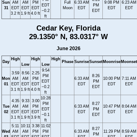
Sun
AM
AM
PM
Full
6:33 AM
9:08 PM
6:23 AM
EDT
PM
31
EDT
EDT
EDT
Moon
EDT
EDT
EDT
−0.2
EDT
3.2 ft
1.9 ft
4.0 ft
ft
Cedar Key, Florida
29.1350° N, 83.0317° W
June 2026
High
High
High
Day
Phase
Sunrise
Sunset
Moonrise
Moonset
Low
Low
9:54
3:59
8:56
2:25
PM
8:26
Mon
AM
AM
PM
6:33 AM
10:00 PM
7:11 AM
EDT
PM
01
EDT
EDT
EDT
EDT
EDT
EDT
−0.2
EDT
3.1 ft
1.9 ft
4.0 ft
ft
10:28
4:35
9:33
3:00
PM
8:27
Tue
AM
AM
PM
6:33 AM
10:47 PM
8:04 AM
EDT
PM
02
EDT
EDT
EDT
EDT
EDT
EDT
−0.1
EDT
3.1 ft
1.9 ft
3.9 ft
ft
5:11
10:11
3:38
11:02
8:27
Wed
AM
AM
PM
PM
6:33 AM
11:29 PM
8:59 AM
PM
03
EDT
EDT
EDT
EDT
EDT
EDT
EDT