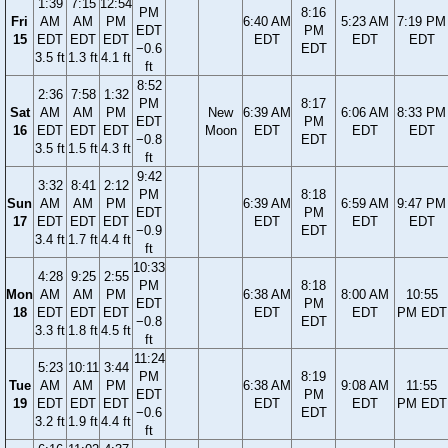
1:39
7:15
12:54
PM
8:16
Fri
AM
AM
PM
6:40 AM
5:23 AM
7:19 PM
EDT
PM
15
EDT
EDT
EDT
EDT
EDT
EDT
−0.6
EDT
3.5 ft
1.3 ft
4.1 ft
ft
8:52
2:36
7:58
1:32
PM
8:17
Sat
AM
AM
PM
New
6:39 AM
6:06 AM
8:33 PM
EDT
PM
16
EDT
EDT
EDT
Moon
EDT
EDT
EDT
−0.8
EDT
3.5 ft
1.5 ft
4.3 ft
ft
9:42
3:32
8:41
2:12
PM
8:18
Sun
AM
AM
PM
6:39 AM
6:59 AM
9:47 PM
EDT
PM
17
EDT
EDT
EDT
EDT
EDT
EDT
−0.9
EDT
3.4 ft
1.7 ft
4.4 ft
ft
10:33
4:28
9:25
2:55
PM
8:18
Mon
AM
AM
PM
6:38 AM
8:00 AM
10:55
EDT
PM
18
EDT
EDT
EDT
EDT
EDT
PM EDT
−0.8
EDT
3.3 ft
1.8 ft
4.5 ft
ft
11:24
5:23
10:11
3:44
PM
8:19
Tue
AM
AM
PM
6:38 AM
9:08 AM
11:55
EDT
PM
19
EDT
EDT
EDT
EDT
EDT
PM EDT
−0.6
EDT
3.2 ft
1.9 ft
4.4 ft
ft