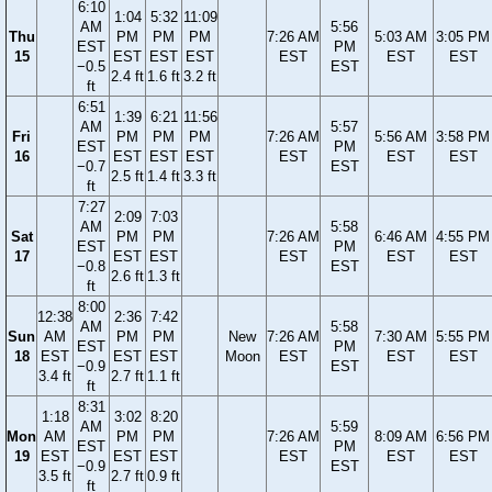
6:10
1:04
5:32
11:09
AM
5:56
Thu
PM
PM
PM
7:26 AM
5:03 AM
3:05 PM
EST
PM
15
EST
EST
EST
EST
EST
EST
−0.5
EST
2.4 ft
1.6 ft
3.2 ft
ft
6:51
1:39
6:21
11:56
AM
5:57
Fri
PM
PM
PM
7:26 AM
5:56 AM
3:58 PM
EST
PM
16
EST
EST
EST
EST
EST
EST
−0.7
EST
2.5 ft
1.4 ft
3.3 ft
ft
7:27
2:09
7:03
AM
5:58
Sat
PM
PM
7:26 AM
6:46 AM
4:55 PM
EST
PM
17
EST
EST
EST
EST
EST
−0.8
EST
2.6 ft
1.3 ft
ft
8:00
12:38
2:36
7:42
AM
5:58
Sun
AM
PM
PM
New
7:26 AM
7:30 AM
5:55 PM
EST
PM
18
EST
EST
EST
Moon
EST
EST
EST
−0.9
EST
3.4 ft
2.7 ft
1.1 ft
ft
8:31
1:18
3:02
8:20
AM
5:59
Mon
AM
PM
PM
7:26 AM
8:09 AM
6:56 PM
EST
PM
19
EST
EST
EST
EST
EST
EST
−0.9
EST
3.5 ft
2.7 ft
0.9 ft
ft