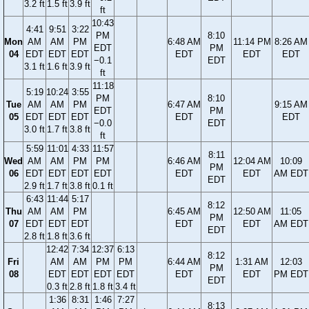
3.2 ft
1.5 ft
3.9 ft
ft
10:43
4:41
9:51
3:22
PM
8:10
Mon
AM
AM
PM
6:48 AM
11:14 PM
8:26 AM
EDT
PM
04
EDT
EDT
EDT
EDT
EDT
EDT
−0.1
EDT
3.1 ft
1.6 ft
3.9 ft
ft
11:18
5:19
10:24
3:55
PM
8:10
Tue
AM
AM
PM
6:47 AM
9:15 AM
EDT
PM
05
EDT
EDT
EDT
EDT
EDT
−0.0
EDT
3.0 ft
1.7 ft
3.8 ft
ft
5:59
11:01
4:33
11:57
8:11
Wed
AM
AM
PM
PM
6:46 AM
12:04 AM
10:09
PM
06
EDT
EDT
EDT
EDT
EDT
EDT
AM EDT
EDT
2.9 ft
1.7 ft
3.8 ft
0.1 ft
6:43
11:44
5:17
8:12
Thu
AM
AM
PM
6:45 AM
12:50 AM
11:05
PM
07
EDT
EDT
EDT
EDT
EDT
AM EDT
EDT
2.8 ft
1.8 ft
3.6 ft
12:42
7:34
12:37
6:13
8:12
Fri
AM
AM
PM
PM
6:44 AM
1:31 AM
12:03
PM
08
EDT
EDT
EDT
EDT
EDT
EDT
PM EDT
EDT
0.3 ft
2.8 ft
1.8 ft
3.4 ft
1:36
8:31
1:46
7:27
8:13