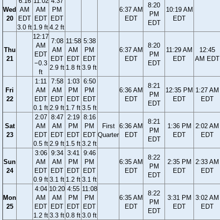
6:16
11:02
4:37
8:20
Wed
AM
AM
PM
6:37 AM
10:19 AM
PM
20
EDT
EDT
EDT
EDT
EDT
EDT
3.0 ft
1.9 ft
4.2 ft
12:17
7:08
11:58
5:38
AM
8:20
Thu
AM
AM
PM
6:37 AM
11:29 AM
12:45
EDT
PM
21
EDT
EDT
EDT
EDT
EDT
AM EDT
−0.3
EDT
2.9 ft
1.8 ft
3.9 ft
ft
1:11
7:58
1:03
6:50
8:21
Fri
AM
AM
PM
PM
6:36 AM
12:35 PM
1:27 AM
PM
22
EDT
EDT
EDT
EDT
EDT
EDT
EDT
EDT
0.1 ft
2.9 ft
1.7 ft
3.5 ft
2:07
8:47
2:19
8:16
8:21
Sat
AM
AM
PM
PM
First
6:36 AM
1:36 PM
2:02 AM
PM
23
EDT
EDT
EDT
EDT
Quarter
EDT
EDT
EDT
EDT
0.5 ft
2.9 ft
1.5 ft
3.2 ft
3:06
9:34
3:41
9:46
8:22
Sun
AM
AM
PM
PM
6:35 AM
2:35 PM
2:33 AM
PM
24
EDT
EDT
EDT
EDT
EDT
EDT
EDT
EDT
0.9 ft
3.1 ft
1.2 ft
3.1 ft
4:04
10:20
4:55
11:08
8:22
Mon
AM
AM
PM
PM
6:35 AM
3:31 PM
3:02 AM
PM
25
EDT
EDT
EDT
EDT
EDT
EDT
EDT
EDT
1.2 ft
3.3 ft
0.8 ft
3.0 ft