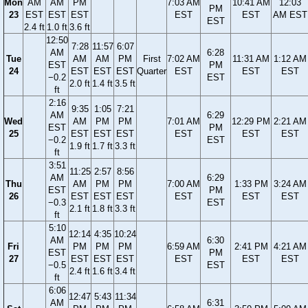
Mon
AM
AM
PM
7:03 AM
10:41 AM
12:03
PM
23
EST
EST
EST
EST
EST
AM EST
EST
2.4 ft
1.0 ft
3.6 ft
12:50
7:28
11:57
6:07
AM
6:28
Tue
AM
AM
PM
First
7:02 AM
11:31 AM
1:12 AM
EST
PM
24
EST
EST
EST
Quarter
EST
EST
EST
−0.2
EST
2.0 ft
1.4 ft
3.5 ft
ft
2:16
9:35
1:05
7:21
AM
6:29
Wed
AM
PM
PM
7:01 AM
12:29 PM
2:21 AM
EST
PM
25
EST
EST
EST
EST
EST
EST
−0.2
EST
1.9 ft
1.7 ft
3.3 ft
ft
3:51
11:25
2:57
8:56
AM
6:29
Thu
AM
PM
PM
7:00 AM
1:33 PM
3:24 AM
EST
PM
26
EST
EST
EST
EST
EST
EST
−0.3
EST
2.1 ft
1.8 ft
3.3 ft
ft
5:10
12:14
4:35
10:24
AM
6:30
Fri
PM
PM
PM
6:59 AM
2:41 PM
4:21 AM
EST
PM
27
EST
EST
EST
EST
EST
EST
−0.5
EST
2.4 ft
1.6 ft
3.4 ft
ft
6:06
12:47
5:43
11:34
AM
6:31