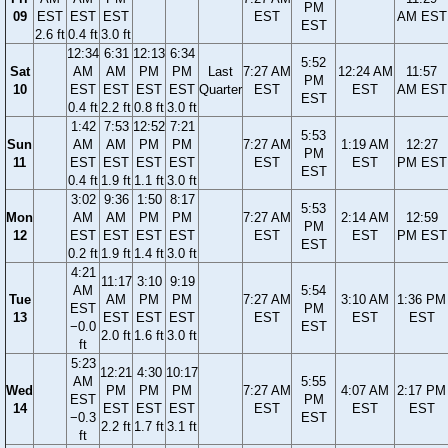
PM
09
EST
EST
EST
EST
AM EST
EST
2.6 ft
0.4 ft
3.0 ft
12:34
6:31
12:13
6:34
5:52
Sat
AM
AM
PM
PM
Last
7:27 AM
12:24 AM
11:57
PM
10
EST
EST
EST
EST
Quarter
EST
EST
AM EST
EST
0.4 ft
2.2 ft
0.8 ft
3.0 ft
1:42
7:53
12:52
7:21
5:53
Sun
AM
AM
PM
PM
7:27 AM
1:19 AM
12:27
PM
11
EST
EST
EST
EST
EST
EST
PM EST
EST
0.4 ft
1.9 ft
1.1 ft
3.0 ft
3:02
9:36
1:50
8:17
5:53
Mon
AM
AM
PM
PM
7:27 AM
2:14 AM
12:59
PM
12
EST
EST
EST
EST
EST
EST
PM EST
EST
0.2 ft
1.9 ft
1.4 ft
3.0 ft
4:21
11:17
3:10
9:19
AM
5:54
Tue
AM
PM
PM
7:27 AM
3:10 AM
1:36 PM
EST
PM
13
EST
EST
EST
EST
EST
EST
−0.0
EST
2.0 ft
1.6 ft
3.0 ft
ft
5:23
12:21
4:30
10:17
AM
5:55
Wed
PM
PM
PM
7:27 AM
4:07 AM
2:17 PM
EST
PM
14
EST
EST
EST
EST
EST
EST
−0.3
EST
2.2 ft
1.7 ft
3.1 ft
ft