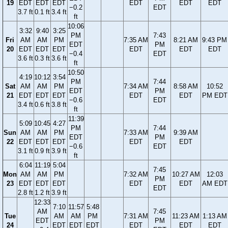
19
EDT
EDT
EDT
EDT
EDT
EDT
−0.2
EDT
3.7 ft
0.1 ft
3.4 ft
ft
10:06
3:32
9:40
3:25
PM
7:43
Fri
AM
AM
PM
7:35 AM
8:21 AM
9:43 PM
EDT
PM
20
EDT
EDT
EDT
EDT
EDT
EDT
−0.4
EDT
3.6 ft
0.3 ft
3.6 ft
ft
10:50
4:19
10:12
3:54
PM
7:44
Sat
AM
AM
PM
7:34 AM
8:58 AM
10:52
EDT
PM
21
EDT
EDT
EDT
EDT
EDT
PM EDT
−0.6
EDT
3.4 ft
0.6 ft
3.8 ft
ft
11:39
5:09
10:45
4:27
PM
7:44
Sun
AM
AM
PM
7:33 AM
9:39 AM
EDT
PM
22
EDT
EDT
EDT
EDT
EDT
−0.6
EDT
3.1 ft
0.9 ft
3.9 ft
ft
6:04
11:19
5:04
7:45
Mon
AM
AM
PM
7:32 AM
10:27 AM
12:03
PM
23
EDT
EDT
EDT
EDT
EDT
AM EDT
EDT
2.8 ft
1.2 ft
3.9 ft
12:33
7:10
11:57
5:48
AM
7:45
Tue
AM
AM
PM
7:31 AM
11:23 AM
1:13 AM
EDT
PM
24
EDT
EDT
EDT
EDT
EDT
EDT