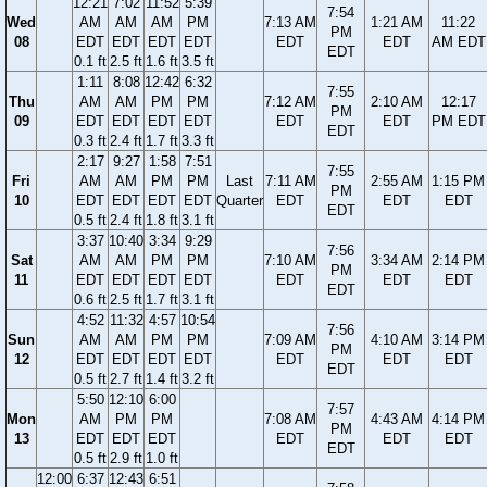
12:21
7:02
11:52
5:39
7:54
Wed
AM
AM
AM
PM
7:13 AM
1:21 AM
11:22
PM
08
EDT
EDT
EDT
EDT
EDT
EDT
AM EDT
EDT
0.1 ft
2.5 ft
1.6 ft
3.5 ft
1:11
8:08
12:42
6:32
7:55
Thu
AM
AM
PM
PM
7:12 AM
2:10 AM
12:17
PM
09
EDT
EDT
EDT
EDT
EDT
EDT
PM EDT
EDT
0.3 ft
2.4 ft
1.7 ft
3.3 ft
2:17
9:27
1:58
7:51
7:55
Fri
AM
AM
PM
PM
Last
7:11 AM
2:55 AM
1:15 PM
PM
10
EDT
EDT
EDT
EDT
Quarter
EDT
EDT
EDT
EDT
0.5 ft
2.4 ft
1.8 ft
3.1 ft
3:37
10:40
3:34
9:29
7:56
Sat
AM
AM
PM
PM
7:10 AM
3:34 AM
2:14 PM
PM
11
EDT
EDT
EDT
EDT
EDT
EDT
EDT
EDT
0.6 ft
2.5 ft
1.7 ft
3.1 ft
4:52
11:32
4:57
10:54
7:56
Sun
AM
AM
PM
PM
7:09 AM
4:10 AM
3:14 PM
PM
12
EDT
EDT
EDT
EDT
EDT
EDT
EDT
EDT
0.5 ft
2.7 ft
1.4 ft
3.2 ft
5:50
12:10
6:00
7:57
Mon
AM
PM
PM
7:08 AM
4:43 AM
4:14 PM
PM
13
EDT
EDT
EDT
EDT
EDT
EDT
EDT
0.5 ft
2.9 ft
1.0 ft
12:00
6:37
12:43
6:51