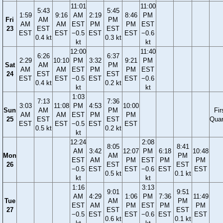
11:01
11:00
5:43
5:45
1:59
9:16
AM
2:19
8:46
PM
Fri
AM
PM
AM
AM
EST
PM
PM
EST
23
EST
EST
EST
EST
−0.5
EST
EST
−0.6
0.4 kt
0.3 kt
kt
kt
12:00
11:40
6:26
6:37
2:29
10:10
PM
3:32
9:21
PM
Sat
AM
PM
AM
AM
EST
PM
PM
EST
24
EST
EST
EST
EST
−0.5
EST
EST
−0.6
0.4 kt
0.2 kt
kt
kt
1:03
7:13
7:36
3:03
11:08
PM
4:53
10:00
Sun
AM
PM
Fir
AM
AM
EST
PM
PM
25
EST
EST
Quar
EST
EST
−0.5
EST
EST
0.5 kt
0.2 kt
kt
12:24
2:08
8:05
8:41
AM
3:42
12:07
PM
6:18
10:48
Mon
AM
PM
EST
AM
PM
EST
PM
PM
26
EST
EST
−0.5
EST
EST
−0.6
EST
EST
0.5 kt
0.1 kt
kt
kt
1:16
3:13
9:01
9:51
AM
4:29
1:06
PM
7:36
11:49
Tue
AM
PM
EST
AM
PM
EST
PM
PM
27
EST
EST
−0.5
EST
EST
−0.6
EST
EST
0.6 kt
0.1 kt