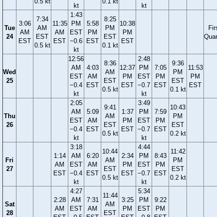
0.5 kt
0.1 kt
kt
kt
1:43
7:34
8:25
3:06
11:35
PM
5:58
10:38
Tue
AM
PM
Fir
AM
AM
EST
PM
PM
24
EST
EST
Quar
EST
EST
−0.6
EST
EST
0.5 kt
0.1 kt
kt
12:56
2:48
8:36
9:36
AM
4:03
12:37
PM
7:05
11:53
Wed
AM
PM
EST
AM
PM
EST
PM
PM
25
EST
EST
−0.4
EST
EST
−0.7
EST
EST
0.5 kt
0.1 kt
kt
kt
2:05
3:49
9:41
10:43
AM
5:09
1:37
PM
7:59
Thu
AM
PM
EST
AM
PM
EST
PM
26
EST
EST
−0.4
EST
EST
−0.7
EST
0.5 kt
0.2 kt
kt
kt
3:18
4:44
10:44
11:42
1:14
AM
6:20
2:34
PM
8:43
Fri
AM
PM
AM
EST
AM
PM
EST
PM
27
EST
EST
EST
−0.4
EST
EST
−0.7
EST
0.5 kt
0.2 kt
kt
kt
4:27
5:34
11:44
2:28
AM
7:31
3:25
PM
9:22
Sat
AM
AM
EST
AM
PM
EST
PM
28
EST