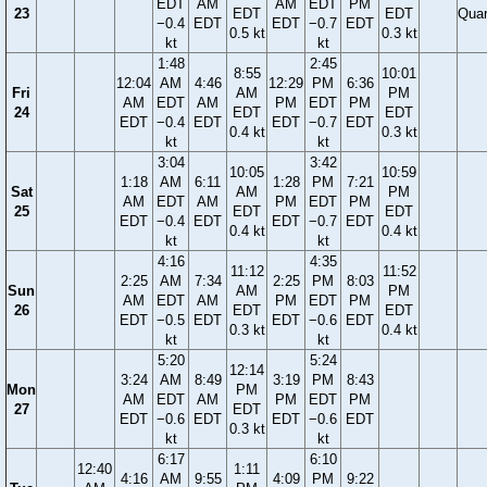
EDT
AM
AM
EDT
PM
23
EDT
EDT
Quar
−0.4
EDT
EDT
−0.7
EDT
0.5 kt
0.3 kt
kt
kt
1:48
2:45
8:55
10:01
12:04
AM
4:46
12:29
PM
6:36
Fri
AM
PM
AM
EDT
AM
PM
EDT
PM
24
EDT
EDT
EDT
−0.4
EDT
EDT
−0.7
EDT
0.4 kt
0.3 kt
kt
kt
3:04
3:42
10:05
10:59
1:18
AM
6:11
1:28
PM
7:21
Sat
AM
PM
AM
EDT
AM
PM
EDT
PM
25
EDT
EDT
EDT
−0.4
EDT
EDT
−0.7
EDT
0.4 kt
0.4 kt
kt
kt
4:16
4:35
11:12
11:52
2:25
AM
7:34
2:25
PM
8:03
Sun
AM
PM
AM
EDT
AM
PM
EDT
PM
26
EDT
EDT
EDT
−0.5
EDT
EDT
−0.6
EDT
0.3 kt
0.4 kt
kt
kt
5:20
5:24
12:14
3:24
AM
8:49
3:19
PM
8:43
Mon
PM
AM
EDT
AM
PM
EDT
PM
27
EDT
EDT
−0.6
EDT
EDT
−0.6
EDT
0.3 kt
kt
kt
6:17
6:10
12:40
1:11
4:16
AM
9:55
4:09
PM
9:22