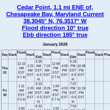
Cedar Point, 1.1 mi ENE of,
Chesapeake Bay, Maryland Current
38.3045° N, 76.3517° W
Flood direction 10° true
Ebb direction 185° true
January 2026
Flood
Flood
Flood
Day
Slack
Slack
Slack
Slack
Slack
Slack
Pha
Ebb
Ebb
4:35
6:19
12:15
12:09
2:25
AM
7:33
4:05
PM
10:38
Thu
AM
PM
AM
EST
AM
PM
EST
PM
01
EST
EST
EST
−0.5
EST
EST
−0.9
EST
0.1 kt
0.7 kt
kt
kt
5:33
7:07
1:11
1:00
3:33
AM
8:29
4:53
PM
11:19
Fri
AM
PM
AM
EST
AM
PM
EST
PM
02
EST
EST
EST
−0.5
EST
EST
−0.9
EST
0.2 kt
0.7 kt
kt
kt
6:32
7:53
2:04
1:52