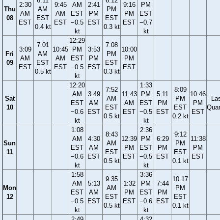
6:11
6:12
2:30
9:45
AM
2:41
9:16
PM
Thu
AM
PM
AM
AM
EST
PM
PM
EST
08
EST
EST
EST
EST
−0.5
EST
EST
−0.7
0.4 kt
0.3 kt
kt
kt
12:29
7:01
7:08
3:09
10:45
PM
3:53
10:00
Fri
AM
PM
AM
AM
EST
PM
PM
09
EST
EST
EST
EST
−0.5
EST
EST
0.5 kt
0.3 kt
kt
12:20
1:33
7:52
8:09
AM
3:49
11:43
PM
5:11
10:46
Sat
AM
PM
La
EST
AM
AM
EST
PM
PM
10
EST
EST
Quar
−0.6
EST
EST
−0.5
EST
EST
0.5 kt
0.2 kt
kt
kt
1:08
2:36
8:43
9:12
AM
4:30
12:39
PM
6:29
11:38
Sun
AM
PM
EST
AM
PM
EST
PM
PM
11
EST
EST
−0.6
EST
EST
−0.5
EST
EST
0.5 kt
0.1 kt
kt
kt
1:58
3:36
9:35
10:17
AM
5:13
1:32
PM
7:44
Mon
AM
PM
EST
AM
PM
EST
PM
12
EST
EST
−0.5
EST
EST
−0.6
EST
0.5 kt
0.1 kt
kt
kt
2:49
4:32