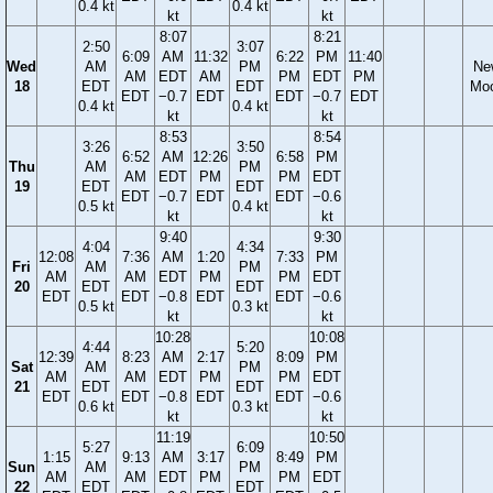
0.4 kt
0.4 kt
kt
kt
8:07
8:21
2:50
3:07
6:09
AM
11:32
6:22
PM
11:40
Wed
AM
PM
Ne
AM
EDT
AM
PM
EDT
PM
18
EDT
EDT
Mo
EDT
−0.7
EDT
EDT
−0.7
EDT
0.4 kt
0.4 kt
kt
kt
8:53
8:54
3:26
3:50
6:52
AM
12:26
6:58
PM
Thu
AM
PM
AM
EDT
PM
PM
EDT
19
EDT
EDT
EDT
−0.7
EDT
EDT
−0.6
0.5 kt
0.4 kt
kt
kt
9:40
9:30
4:04
4:34
12:08
7:36
AM
1:20
7:33
PM
Fri
AM
PM
AM
AM
EDT
PM
PM
EDT
20
EDT
EDT
EDT
EDT
−0.8
EDT
EDT
−0.6
0.5 kt
0.3 kt
kt
kt
10:28
10:08
4:44
5:20
12:39
8:23
AM
2:17
8:09
PM
Sat
AM
PM
AM
AM
EDT
PM
PM
EDT
21
EDT
EDT
EDT
EDT
−0.8
EDT
EDT
−0.6
0.6 kt
0.3 kt
kt
kt
11:19
10:50
5:27
6:09
1:15
9:13
AM
3:17
8:49
PM
Sun
AM
PM
AM
AM
EDT
PM
PM
EDT
22
EDT
EDT