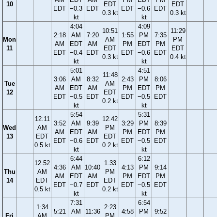
10
EDT
EDT
EDT
−0.3
EDT
EDT
−0.6
EDT
0.3 kt
0.3 kt
kt
kt
4:04
4:09
10:51
11:29
2:18
AM
7:20
1:55
PM
7:35
Mon
AM
PM
AM
EDT
AM
PM
EDT
PM
11
EDT
EDT
EDT
−0.4
EDT
EDT
−0.6
EDT
0.3 kt
0.4 kt
kt
kt
5:01
4:51
11:48
3:06
AM
8:32
2:43
PM
8:06
Tue
AM
AM
EDT
AM
PM
EDT
PM
12
EDT
EDT
−0.5
EDT
EDT
−0.5
EDT
0.2 kt
kt
kt
5:54
5:31
12:11
12:42
3:52
AM
9:39
3:29
PM
8:39
Wed
AM
PM
AM
EDT
AM
PM
EDT
PM
13
EDT
EDT
EDT
−0.6
EDT
EDT
−0.5
EDT
0.5 kt
0.2 kt
kt
kt
6:44
6:12
12:52
1:33
4:36
AM
10:40
4:13
PM
9:14
Thu
AM
PM
AM
EDT
AM
PM
EDT
PM
14
EDT
EDT
EDT
−0.7
EDT
EDT
−0.5
EDT
0.5 kt
0.2 kt
kt
kt
7:31
6:54
1:34
2:23
5:21
AM
11:36
4:58
PM
9:52
Fri
AM
PM