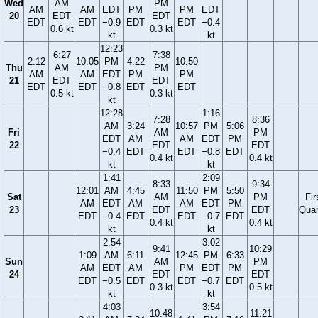
Wed
AM
PM
AM
AM
EDT
PM
PM
EDT
20
EDT
EDT
EDT
EDT
−0.9
EDT
EDT
−0.4
0.6 kt
0.3 kt
kt
kt
12:23
6:27
7:38
2:12
10:05
PM
4:22
10:50
Thu
AM
PM
AM
AM
EDT
PM
PM
21
EDT
EDT
EDT
EDT
−0.8
EDT
EDT
0.5 kt
0.3 kt
kt
12:28
1:16
7:28
8:36
AM
3:24
10:57
PM
5:06
Fri
AM
PM
EDT
AM
AM
EDT
PM
22
EDT
EDT
−0.4
EDT
EDT
−0.8
EDT
0.4 kt
0.4 kt
kt
kt
1:41
2:09
8:33
9:34
12:01
AM
4:45
11:50
PM
5:50
Sat
AM
PM
Fir
AM
EDT
AM
AM
EDT
PM
23
EDT
EDT
Quar
EDT
−0.4
EDT
EDT
−0.7
EDT
0.4 kt
0.4 kt
kt
kt
2:54
3:02
9:41
10:29
1:09
AM
6:11
12:45
PM
6:33
Sun
AM
PM
AM
EDT
AM
PM
EDT
PM
24
EDT
EDT
EDT
−0.5
EDT
EDT
−0.7
EDT
0.3 kt
0.5 kt
kt
kt
4:03
3:54
10:48
11:21