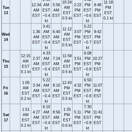
10:24
11:18
12:34
AM
5:56
2:22
PM
8:48
Tue
AM
PM
AM
EST
AM
PM
EST
PM
13
EST
EST
EST
−0.4
EST
EST
−0.6
EST
0.5 kt
0.1 kt
kt
kt
3:41
5:22
11:12
1:36
AM
6:40
3:07
PM
9:42
Wed
AM
AM
EST
AM
PM
EST
PM
14
EST
EST
−0.4
EST
EST
−0.7
EST
0.5 kt
kt
kt
4:33
6:08
12:15
11:59
2:37
AM
7:24
3:51
PM
10:27
Thu
AM
AM
AM
EST
AM
PM
EST
PM
15
EST
EST
EST
−0.4
EST
EST
−0.8
EST
0.1 kt
0.5 kt
kt
kt
5:22
6:50
1:05
12:43
3:34
AM
8:10
4:32
PM
11:07
Fri
AM
PM
AM
EST
AM
PM
EST
PM
16
EST
EST
EST
−0.4
EST
EST
−0.8
EST
0.2 kt
0.5 kt
kt
kt
6:10
7:30
1:51
1:25
4:27
AM
8:56
5:11
PM
11:41
Sat
AM
PM
AM
EST
AM
PM
EST
PM
17
EST
EST
EST
−0.4
EST
EST
−0.8
EST
0.2 kt
0.6 kt
kt
kt