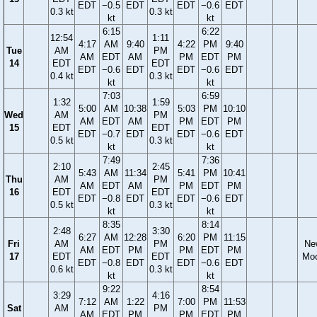
EDT
−0.5
EDT
EDT
−0.6
EDT
0.3 kt
0.3 kt
kt
kt
6:15
6:22
12:54
1:11
4:17
AM
9:40
4:22
PM
9:40
Tue
AM
PM
AM
EDT
AM
PM
EDT
PM
14
EDT
EDT
EDT
−0.6
EDT
EDT
−0.6
EDT
0.4 kt
0.3 kt
kt
kt
7:03
6:59
1:32
1:59
5:00
AM
10:38
5:03
PM
10:10
Wed
AM
PM
AM
EDT
AM
PM
EDT
PM
15
EDT
EDT
EDT
−0.7
EDT
EDT
−0.6
EDT
0.5 kt
0.3 kt
kt
kt
7:49
7:36
2:10
2:45
5:43
AM
11:34
5:41
PM
10:41
Thu
AM
PM
AM
EDT
AM
PM
EDT
PM
16
EDT
EDT
EDT
−0.8
EDT
EDT
−0.6
EDT
0.5 kt
0.3 kt
kt
kt
8:35
8:14
2:48
3:30
6:27
AM
12:28
6:20
PM
11:15
Fri
AM
PM
Ne
AM
EDT
PM
PM
EDT
PM
17
EDT
EDT
Mo
EDT
−0.8
EDT
EDT
−0.6
EDT
0.6 kt
0.3 kt
kt
kt
9:22
8:54
3:29
4:16
7:12
AM
1:22
7:00
PM
11:53
Sat
AM
PM
AM
EDT
PM
PM
EDT
PM