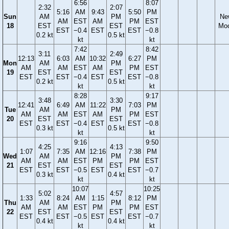
6:56
8:07
2:32
2:07
5:16
AM
9:43
5:50
PM
Sun
AM
PM
Ne
AM
EST
AM
PM
EST
18
EST
EST
Mo
EST
−0.4
EST
EST
−0.8
0.2 kt
0.5 kt
kt
kt
7:42
8:42
3:11
2:49
12:13
6:03
AM
10:32
6:27
PM
Mon
AM
PM
AM
AM
EST
AM
PM
EST
19
EST
EST
EST
EST
−0.4
EST
EST
−0.8
0.2 kt
0.5 kt
kt
kt
8:28
9:17
3:48
3:30
12:41
6:49
AM
11:22
7:03
PM
Tue
AM
PM
AM
AM
EST
AM
PM
EST
20
EST
EST
EST
EST
−0.4
EST
EST
−0.8
0.3 kt
0.5 kt
kt
kt
9:16
9:50
4:25
4:13
1:07
7:35
AM
12:16
7:38
PM
Wed
AM
PM
AM
AM
EST
PM
PM
EST
21
EST
EST
EST
EST
−0.5
EST
EST
−0.7
0.3 kt
0.4 kt
kt
kt
10:07
10:25
5:02
4:57
1:33
8:24
AM
1:15
8:12
PM
Thu
AM
PM
AM
AM
EST
PM
PM
EST
22
EST
EST
EST
EST
−0.5
EST
EST
−0.7
0.4 kt
0.4 kt
kt
kt