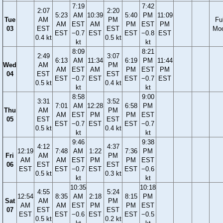
7:19
7:42
2:07
2:20
5:23
AM
10:39
5:40
PM
11:09
Tue
AM
PM
Ful
AM
EST
AM
PM
EST
PM
03
EST
EST
Mo
EST
−0.7
EST
EST
−0.8
EST
0.4 kt
0.5 kt
kt
kt
8:09
8:21
2:49
3:07
6:13
AM
11:34
6:19
PM
11:44
Wed
AM
PM
AM
EST
AM
PM
EST
PM
04
EST
EST
EST
−0.7
EST
EST
−0.7
EST
0.5 kt
0.4 kt
kt
kt
8:58
9:00
3:31
3:52
7:01
AM
12:28
6:58
PM
Thu
AM
PM
AM
EST
PM
PM
EST
05
EST
EST
EST
−0.7
EST
EST
−0.7
0.5 kt
0.4 kt
kt
kt
9:46
9:38
4:12
4:37
12:19
7:48
AM
1:22
7:36
PM
Fri
AM
PM
AM
AM
EST
PM
PM
EST
06
EST
EST
EST
EST
−0.7
EST
EST
−0.6
0.5 kt
0.3 kt
kt
kt
10:35
10:18
4:55
5:24
12:54
8:35
AM
2:18
8:15
PM
Sat
AM
PM
AM
AM
EST
PM
PM
EST
07
EST
EST
EST
EST
−0.6
EST
EST
−0.5
0.5 kt
0.2 kt