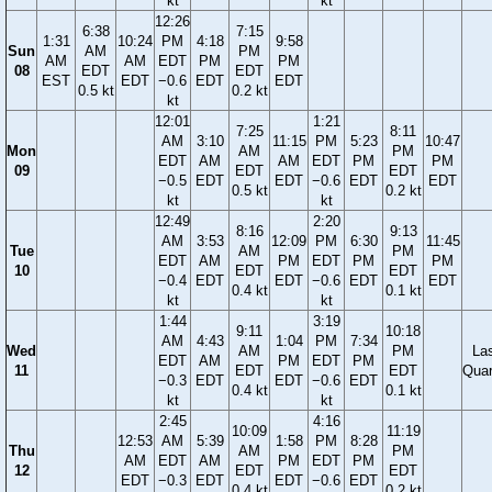
kt
kt
12:26
6:38
7:15
1:31
10:24
PM
4:18
9:58
Sun
AM
PM
AM
AM
EDT
PM
PM
08
EDT
EDT
EST
EDT
−0.6
EDT
EDT
0.5 kt
0.2 kt
kt
12:01
1:21
7:25
8:11
AM
3:10
11:15
PM
5:23
10:47
Mon
AM
PM
EDT
AM
AM
EDT
PM
PM
09
EDT
EDT
−0.5
EDT
EDT
−0.6
EDT
EDT
0.5 kt
0.2 kt
kt
kt
12:49
2:20
8:16
9:13
AM
3:53
12:09
PM
6:30
11:45
Tue
AM
PM
EDT
AM
PM
EDT
PM
PM
10
EDT
EDT
−0.4
EDT
EDT
−0.6
EDT
EDT
0.4 kt
0.1 kt
kt
kt
1:44
3:19
9:11
10:18
AM
4:43
1:04
PM
7:34
Wed
AM
PM
La
EDT
AM
PM
EDT
PM
11
EDT
EDT
Quar
−0.3
EDT
EDT
−0.6
EDT
0.4 kt
0.1 kt
kt
kt
2:45
4:16
10:09
11:19
12:53
AM
5:39
1:58
PM
8:28
Thu
AM
PM
AM
EDT
AM
PM
EDT
PM
12
EDT
EDT
EDT
−0.3
EDT
EDT
−0.6
EDT
0.4 kt
0.2 kt