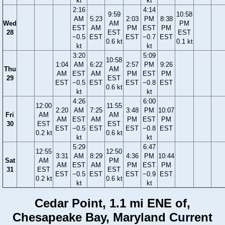
kt
kt
2:16
4:14
9:59
10:58
AM
5:23
2:03
PM
8:38
Wed
AM
PM
EST
AM
PM
EST
PM
28
EST
EST
−0.5
EST
EST
−0.7
EST
0.6 kt
0.1 kt
kt
kt
3:20
5:09
10:58
1:04
AM
6:22
2:57
PM
9:26
Thu
AM
AM
EST
AM
PM
EST
PM
29
EST
EST
−0.5
EST
EST
−0.8
EST
0.6 kt
kt
kt
4:26
6:00
12:00
11:55
2:20
AM
7:25
3:48
PM
10:07
Fri
AM
AM
AM
EST
AM
PM
EST
PM
30
EST
EST
EST
−0.5
EST
EST
−0.8
EST
0.2 kt
0.6 kt
kt
kt
5:29
6:47
12:55
12:50
3:31
AM
8:29
4:36
PM
10:44
Sat
AM
PM
AM
EST
AM
PM
EST
PM
31
EST
EST
EST
−0.5
EST
EST
−0.9
EST
0.2 kt
0.6 kt
kt
kt
Cedar Point, 1.1 mi ENE of,
Chesapeake Bay, Maryland Current