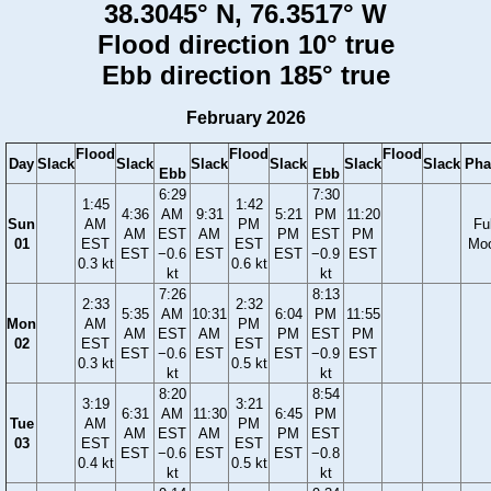
38.3045° N, 76.3517° W
Flood direction 10° true
Ebb direction 185° true
February 2026
Flood
Flood
Flood
Day
Slack
Slack
Slack
Slack
Slack
Slack
Pha
Ebb
Ebb
6:29
7:30
1:45
1:42
4:36
AM
9:31
5:21
PM
11:20
Sun
AM
PM
Ful
AM
EST
AM
PM
EST
PM
01
EST
EST
Mo
EST
−0.6
EST
EST
−0.9
EST
0.3 kt
0.6 kt
kt
kt
7:26
8:13
2:33
2:32
5:35
AM
10:31
6:04
PM
11:55
Mon
AM
PM
AM
EST
AM
PM
EST
PM
02
EST
EST
EST
−0.6
EST
EST
−0.9
EST
0.3 kt
0.5 kt
kt
kt
8:20
8:54
3:19
3:21
6:31
AM
11:30
6:45
PM
Tue
AM
PM
AM
EST
AM
PM
EST
03
EST
EST
EST
−0.6
EST
EST
−0.8
0.4 kt
0.5 kt
kt
kt