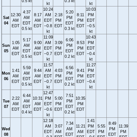
0.5 kt
0.3 kt
kt
kt
10:24
10:03
4:37
5:20
12:30
8:17
AM
2:18
8:11
PM
Sat
AM
PM
AM
AM
EDT
PM
PM
EDT
04
EDT
EDT
EDT
EDT
−0.8
EDT
EDT
−0.5
0.5 kt
0.3 kt
kt
kt
11:09
10:43
5:17
6:06
1:05
9:00
AM
3:09
8:53
PM
Sun
AM
PM
AM
AM
EDT
PM
PM
EDT
05
EDT
EDT
EDT
EDT
−0.7
EDT
EDT
−0.4
0.5 kt
0.2 kt
kt
kt
11:57
11:27
5:59
6:56
1:41
9:44
AM
4:03
9:41
PM
Mon
AM
PM
AM
AM
EDT
PM
PM
EDT
06
EDT
EDT
EDT
EDT
−0.7
EDT
EDT
−0.4
0.5 kt
0.2 kt
kt
kt
12:47
6:44
7:51
2:22
10:31
PM
5:00
10:35
Tue
AM
PM
AM
AM
EDT
PM
PM
07
EDT
EDT
EDT
EDT
−0.6
EDT
EDT
0.4 kt
0.2 kt
kt
12:18
1:41
7:34
8:49
AM
3:07
11:21
PM
5:55
11:39
Wed
AM
PM
EDT
AM
AM
EDT
PM
PM
08
EDT
EDT