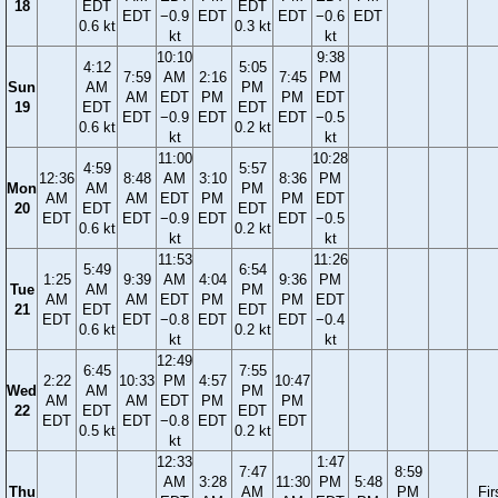
18
EDT
EDT
EDT
−0.9
EDT
EDT
−0.6
EDT
0.6 kt
0.3 kt
kt
kt
10:10
9:38
4:12
5:05
7:59
AM
2:16
7:45
PM
Sun
AM
PM
AM
EDT
PM
PM
EDT
19
EDT
EDT
EDT
−0.9
EDT
EDT
−0.5
0.6 kt
0.2 kt
kt
kt
11:00
10:28
4:59
5:57
12:36
8:48
AM
3:10
8:36
PM
Mon
AM
PM
AM
AM
EDT
PM
PM
EDT
20
EDT
EDT
EDT
EDT
−0.9
EDT
EDT
−0.5
0.6 kt
0.2 kt
kt
kt
11:53
11:26
5:49
6:54
1:25
9:39
AM
4:04
9:36
PM
Tue
AM
PM
AM
AM
EDT
PM
PM
EDT
21
EDT
EDT
EDT
EDT
−0.8
EDT
EDT
−0.4
0.6 kt
0.2 kt
kt
kt
12:49
6:45
7:55
2:22
10:33
PM
4:57
10:47
Wed
AM
PM
AM
AM
EDT
PM
PM
22
EDT
EDT
EDT
EDT
−0.8
EDT
EDT
0.5 kt
0.2 kt
kt
12:33
1:47
7:47
8:59
AM
3:28
11:30
PM
5:48
Thu
AM
PM
Fir