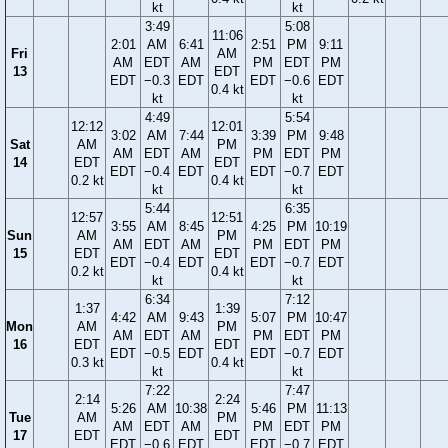
kt
kt
3:49
5:08
11:06
2:01
AM
6:41
2:51
PM
9:11
Fri
AM
AM
EDT
AM
PM
EDT
PM
13
EDT
EDT
−0.3
EDT
EDT
−0.6
EDT
0.4 kt
kt
kt
4:49
5:54
12:12
12:01
3:02
AM
7:44
3:39
PM
9:48
Sat
AM
PM
AM
EDT
AM
PM
EDT
PM
14
EDT
EDT
EDT
−0.4
EDT
EDT
−0.7
EDT
0.2 kt
0.4 kt
kt
kt
5:44
6:35
12:57
12:51
3:55
AM
8:45
4:25
PM
10:19
Sun
AM
PM
AM
EDT
AM
PM
EDT
PM
15
EDT
EDT
EDT
−0.4
EDT
EDT
−0.7
EDT
0.2 kt
0.4 kt
kt
kt
6:34
7:12
1:37
1:39
4:42
AM
9:43
5:07
PM
10:47
Mon
AM
PM
AM
EDT
AM
PM
EDT
PM
16
EDT
EDT
EDT
−0.5
EDT
EDT
−0.7
EDT
0.3 kt
0.4 kt
kt
kt
7:22
7:47
2:14
2:24
5:26
AM
10:38
5:46
PM
11:13
Tue
AM
PM
AM
EDT
AM
PM
EDT
PM
17
EDT
EDT
EDT
−0.6
EDT
EDT
−0.7
EDT