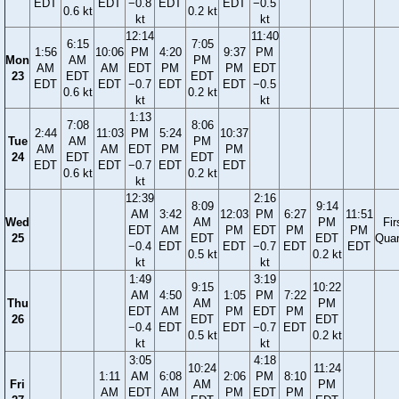
EDT
EDT
−0.8
EDT
EDT
−0.5
0.6 kt
0.2 kt
kt
kt
12:14
11:40
6:15
7:05
1:56
10:06
PM
4:20
9:37
PM
Mon
AM
PM
AM
AM
EDT
PM
PM
EDT
23
EDT
EDT
EDT
EDT
−0.7
EDT
EDT
−0.5
0.6 kt
0.2 kt
kt
kt
1:13
7:08
8:06
2:44
11:03
PM
5:24
10:37
Tue
AM
PM
AM
AM
EDT
PM
PM
24
EDT
EDT
EDT
EDT
−0.7
EDT
EDT
0.6 kt
0.2 kt
kt
12:39
2:16
8:09
9:14
AM
3:42
12:03
PM
6:27
11:51
Wed
AM
PM
Fir
EDT
AM
PM
EDT
PM
PM
25
EDT
EDT
Quar
−0.4
EDT
EDT
−0.7
EDT
EDT
0.5 kt
0.2 kt
kt
kt
1:49
3:19
9:15
10:22
AM
4:50
1:05
PM
7:22
Thu
AM
PM
EDT
AM
PM
EDT
PM
26
EDT
EDT
−0.4
EDT
EDT
−0.7
EDT
0.5 kt
0.2 kt
kt
kt
3:05
4:18
10:24
11:24
1:11
AM
6:08
2:06
PM
8:10
Fri
AM
PM
AM
EDT
AM
PM
EDT
PM