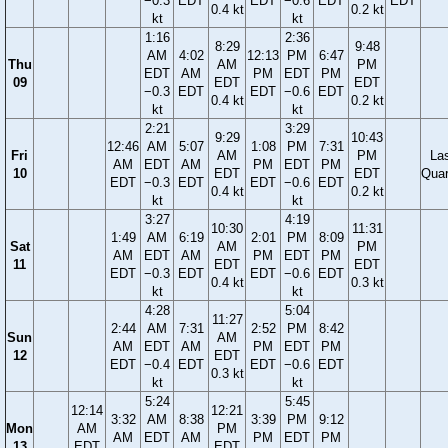
−0.3
EDT
EDT
−0.6
EDT
EDT
0.4 kt
0.2 kt
kt
kt
1:16
2:36
8:29
9:48
AM
4:02
12:13
PM
6:47
Thu
AM
PM
EDT
AM
PM
EDT
PM
09
EDT
EDT
−0.3
EDT
EDT
−0.6
EDT
0.4 kt
0.2 kt
kt
kt
2:21
3:29
9:29
10:43
12:46
AM
5:07
1:08
PM
7:31
Fri
AM
PM
La
AM
EDT
AM
PM
EDT
PM
10
EDT
EDT
Quar
EDT
−0.3
EDT
EDT
−0.6
EDT
0.4 kt
0.2 kt
kt
kt
3:27
4:19
10:30
11:31
1:49
AM
6:19
2:01
PM
8:09
Sat
AM
PM
AM
EDT
AM
PM
EDT
PM
11
EDT
EDT
EDT
−0.3
EDT
EDT
−0.6
EDT
0.4 kt
0.3 kt
kt
kt
4:28
5:04
11:27
2:44
AM
7:31
2:52
PM
8:42
Sun
AM
AM
EDT
AM
PM
EDT
PM
12
EDT
EDT
−0.4
EDT
EDT
−0.6
EDT
0.3 kt
kt
kt
5:24
5:45
12:14
12:21
3:32
AM
8:38
3:39
PM
9:12
Mon
AM
PM
AM
EDT
AM
PM
EDT
PM
13
EDT
EDT