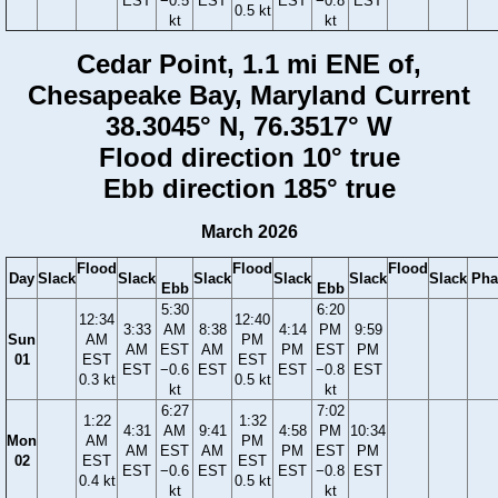
EST
−0.5
EST
EST
−0.8
EST
0.5 kt
kt
kt
Cedar Point, 1.1 mi ENE of,
Chesapeake Bay, Maryland Current
38.3045° N, 76.3517° W
Flood direction 10° true
Ebb direction 185° true
March 2026
Flood
Flood
Flood
Day
Slack
Slack
Slack
Slack
Slack
Slack
Pha
Ebb
Ebb
5:30
6:20
12:34
12:40
3:33
AM
8:38
4:14
PM
9:59
Sun
AM
PM
AM
EST
AM
PM
EST
PM
01
EST
EST
EST
−0.6
EST
EST
−0.8
EST
0.3 kt
0.5 kt
kt
kt
6:27
7:02
1:22
1:32
4:31
AM
9:41
4:58
PM
10:34
Mon
AM
PM
AM
EST
AM
PM
EST
PM
02
EST
EST
EST
−0.6
EST
EST
−0.8
EST
0.4 kt
0.5 kt
kt
kt