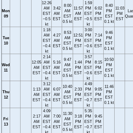
12:26
1:59
8:00
8:40
AM
3:42
11:57
PM
6:02
11:03
Mon
AM
PM
La
EST
AM
AM
EST
PM
PM
09
EST
EST
Quar
−0.5
EST
EST
−0.5
EST
EST
0.5 kt
0.1 kt
kt
kt
1:18
3:00
8:53
9:46
AM
4:27
12:51
PM
7:14
Tue
AM
PM
EST
AM
PM
EST
PM
10
EST
EST
−0.4
EST
EST
−0.6
EST
0.5 kt
0.1 kt
kt
kt
2:14
3:57
9:47
10:50
12:05
AM
5:16
1:44
PM
8:15
Wed
AM
PM
AM
EST
AM
PM
EST
PM
11
EST
EST
EST
−0.4
EST
EST
−0.6
EST
0.5 kt
0.1 kt
kt
kt
3:12
4:49
10:40
11:46
1:13
AM
6:07
2:33
PM
9:05
Thu
AM
PM
AM
EST
AM
PM
EST
PM
12
EST
EST
EST
−0.4
EST
EST
−0.7
EST
0.5 kt
0.1 kt
kt
kt
4:09
5:35
11:30
2:17
AM
7:00
3:18
PM
9:45
Fri
AM
AM
EST
AM
PM
EST
PM
13
EST
EST
−0.4
EST
EST
−0.7
EST
0.5 kt
kt
kt