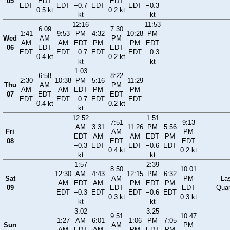
05
EDT
EDT
EDT
EDT
−0.7
EDT
EDT
−0.3
0.5 kt
0.2 kt
kt
kt
12:16
11:53
6:09
7:30
1:41
9:53
PM
4:32
10:28
PM
Wed
AM
PM
AM
AM
EDT
PM
PM
EDT
06
EDT
EDT
EDT
EDT
−0.7
EDT
EDT
−0.3
0.4 kt
0.2 kt
kt
kt
1:03
6:58
8:22
2:30
10:38
PM
5:16
11:29
Thu
AM
PM
AM
AM
EDT
PM
PM
07
EDT
EDT
EDT
EDT
−0.7
EDT
EDT
0.4 kt
0.2 kt
kt
12:52
1:51
7:51
9:13
AM
3:31
11:26
PM
5:56
Fri
AM
PM
EDT
AM
AM
EDT
PM
08
EDT
EDT
−0.3
EDT
EDT
−0.6
EDT
0.4 kt
0.2 kt
kt
kt
1:57
2:39
8:50
10:01
12:30
AM
4:43
12:15
PM
6:32
Sat
AM
PM
La
AM
EDT
AM
PM
EDT
PM
09
EDT
EDT
Quar
EDT
−0.3
EDT
EDT
−0.6
EDT
0.3 kt
0.3 kt
kt
kt
3:02
3:25
9:51
10:47
1:27
AM
6:01
1:06
PM
7:05
Sun
AM
PM
AM
EDT
AM
PM
EDT
PM