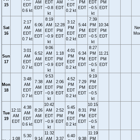
AM
EDT
AM
PM
EDT
PM
15
EDT
EDT
EDT
−0.8
EDT
EDT
−0.5
EDT
0.6 kt
0.2 kt
kt
kt
8:19
7:39
2:17
3:12
6:06
AM
12:28
5:44
PM
10:34
Sat
AM
PM
Ne
AM
EDT
PM
PM
EDT
PM
16
EDT
EDT
Mo
EDT
−0.9
EDT
EDT
−0.5
EDT
0.7 kt
0.2 kt
kt
kt
9:06
8:27
3:01
4:01
6:52
AM
1:18
6:34
PM
11:21
Sun
AM
PM
AM
EDT
PM
PM
EDT
PM
17
EDT
EDT
EDT
−0.9
EDT
EDT
−0.5
EDT
0.7 kt
0.2 kt
kt
kt
9:53
9:19
3:48
4:52
7:38
AM
2:06
7:29
PM
Mon
AM
PM
AM
EDT
PM
PM
EDT
18
EDT
EDT
EDT
−0.9
EDT
EDT
−0.5
0.7 kt
0.2 kt
kt
kt
10:42
10:15
4:38
5:45
12:11
8:26
AM
2:52
8:31
PM
Tue
AM
PM
AM
AM
EDT
PM
PM
EDT
19
EDT
EDT
EDT
EDT
−0.9
EDT
EDT
−0.5
0.6 kt
0.2 kt
kt
kt
11:32
11:19
5:30
6:40
1:08
9:14
AM
3:37
9:38
PM