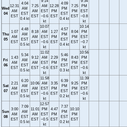
9:14
9:34
4:04
4:09
12:31
7:25
AM
12:28
7:25
PM
Wed
AM
PM
AM
AM
EST
PM
PM
EST
04
EST
EST
EST
EST
−0.6
EST
EST
−0.8
0.4 kt
0.4 kt
kt
kt
10:07
10:14
4:48
4:57
1:07
8:18
AM
1:27
8:04
PM
Thu
AM
PM
AM
AM
EST
PM
PM
EST
05
EST
EST
EST
EST
−0.6
EST
EST
−0.7
0.5 kt
0.4 kt
kt
kt
11:02
10:56
5:34
5:46
1:43
9:12
AM
2:29
8:43
PM
Fri
AM
PM
AM
AM
EST
PM
PM
EST
06
EST
EST
EST
EST
−0.6
EST
EST
−0.6
0.5 kt
0.3 kt
kt
kt
11:58
11:39
6:20
6:39
2:21
10:06
AM
3:35
9:25
PM
Sat
AM
PM
AM
AM
EST
PM
PM
EST
07
EST
EST
EST
EST
−0.6
EST
EST
−0.6
0.5 kt
0.2 kt
kt
kt
12:57
7:09
7:37
3:00
11:01
PM
4:47
10:10
Sun
AM
PM
AM
AM
EST
PM
PM
08
EST
EST
EST
EST
−0.5
EST
EST
0.5 kt
0.2 kt
kt