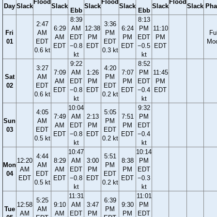
Flood
Flood
Flood
Day
Slack
Slack
Slack
Slack
Slack
Slack
Pha
Ebb
Ebb
8:39
8:13
2:47
3:36
6:29
AM
12:38
6:24
PM
11:10
Fri
AM
PM
Ful
AM
EDT
PM
PM
EDT
PM
01
EDT
EDT
Mo
EDT
−0.8
EDT
EDT
−0.5
EDT
0.6 kt
0.3 kt
kt
kt
9:22
8:52
3:27
4:20
7:09
AM
1:26
7:07
PM
11:45
Sat
AM
PM
AM
EDT
PM
PM
EDT
PM
02
EDT
EDT
EDT
−0.8
EDT
EDT
−0.4
EDT
0.6 kt
0.2 kt
kt
kt
10:04
9:32
4:05
5:05
7:49
AM
2:13
7:51
PM
Sun
AM
PM
AM
EDT
PM
PM
EDT
03
EDT
EDT
EDT
−0.8
EDT
EDT
−0.4
0.5 kt
0.2 kt
kt
kt
10:47
10:14
4:44
5:51
12:20
8:29
AM
3:00
8:38
PM
Mon
AM
PM
AM
AM
EDT
PM
PM
EDT
04
EDT
EDT
EDT
EDT
−0.8
EDT
EDT
−0.3
0.5 kt
0.2 kt
kt
kt
11:31
11:01
5:25
6:39
12:58
9:10
AM
3:47
9:30
PM
Tue
AM
PM
AM
AM
EDT
PM
PM
EDT