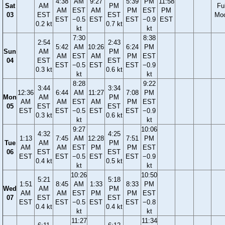
4:38
AM
9:27
5:39
PM
11:58
Sat
AM
PM
Ful
AM
EST
AM
PM
EST
PM
03
EST
EST
Mo
EST
−0.5
EST
EST
−0.9
EST
0.2 kt
0.7 kt
kt
kt
7:30
8:38
2:54
2:43
5:42
AM
10:26
6:24
PM
Sun
AM
PM
AM
EST
AM
PM
EST
04
EST
EST
EST
−0.5
EST
EST
−0.9
0.3 kt
0.6 kt
kt
kt
8:28
9:22
3:44
3:34
12:36
6:44
AM
11:27
7:08
PM
Mon
AM
PM
AM
AM
EST
AM
PM
EST
05
EST
EST
EST
EST
−0.5
EST
EST
−0.9
0.3 kt
0.6 kt
kt
kt
9:27
10:06
4:32
4:25
1:13
7:45
AM
12:28
7:51
PM
Tue
AM
PM
AM
AM
EST
PM
PM
EST
06
EST
EST
EST
EST
−0.5
EST
EST
−0.9
0.4 kt
0.5 kt
kt
kt
10:26
10:50
5:21
5:18
1:51
8:45
AM
1:33
8:33
PM
Wed
AM
PM
AM
AM
EST
PM
PM
EST
07
EST
EST
EST
EST
−0.5
EST
EST
−0.8
0.4 kt
0.4 kt
kt
kt
11:27
11:34