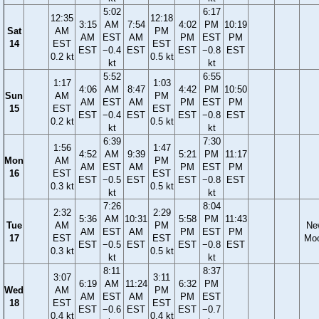
5:02
6:17
12:35
12:18
3:15
AM
7:54
4:02
PM
10:19
Sat
AM
PM
AM
EST
AM
PM
EST
PM
14
EST
EST
EST
−0.4
EST
EST
−0.8
EST
0.2 kt
0.5 kt
kt
kt
5:52
6:55
1:17
1:03
4:06
AM
8:47
4:42
PM
10:50
Sun
AM
PM
AM
EST
AM
PM
EST
PM
15
EST
EST
EST
−0.4
EST
EST
−0.8
EST
0.2 kt
0.5 kt
kt
kt
6:39
7:30
1:56
1:47
4:52
AM
9:39
5:21
PM
11:17
Mon
AM
PM
AM
EST
AM
PM
EST
PM
16
EST
EST
EST
−0.5
EST
EST
−0.8
EST
0.3 kt
0.5 kt
kt
kt
7:26
8:04
2:32
2:29
5:36
AM
10:31
5:58
PM
11:43
Tue
AM
PM
Ne
AM
EST
AM
PM
EST
PM
17
EST
EST
Mo
EST
−0.5
EST
EST
−0.8
EST
0.3 kt
0.5 kt
kt
kt
8:11
8:37
3:07
3:11
6:19
AM
11:24
6:32
PM
Wed
AM
PM
AM
EST
AM
PM
EST
18
EST
EST
EST
−0.6
EST
EST
−0.7
0.4 kt
0.4 kt