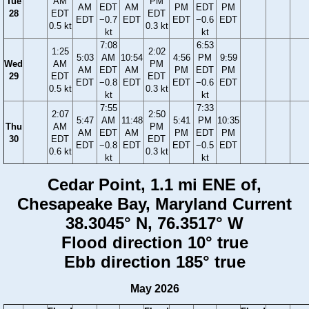
Tue
AM
PM
AM
EDT
AM
PM
EDT
PM
28
EDT
EDT
EDT
−0.7
EDT
EDT
−0.6
EDT
0.5 kt
0.3 kt
kt
kt
7:08
6:53
1:25
2:02
5:03
AM
10:54
4:56
PM
9:59
Wed
AM
PM
AM
EDT
AM
PM
EDT
PM
29
EDT
EDT
EDT
−0.8
EDT
EDT
−0.6
EDT
0.5 kt
0.3 kt
kt
kt
7:55
7:33
2:07
2:50
5:47
AM
11:48
5:41
PM
10:35
Thu
AM
PM
AM
EDT
AM
PM
EDT
PM
30
EDT
EDT
EDT
−0.8
EDT
EDT
−0.5
EDT
0.6 kt
0.3 kt
kt
kt
Cedar Point, 1.1 mi ENE of,
Chesapeake Bay, Maryland Current
38.3045° N, 76.3517° W
Flood direction 10° true
Ebb direction 185° true
May 2026