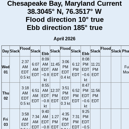
Chesapeake Bay, Maryland Current
38.3045° N, 76.3517° W
Flood direction 10° true
Ebb direction 185° true
April 2026
Flood
Flood
Flood
Day
Slack
Slack
Slack
Slack
Slack
Slack
Pha
Ebb
Ebb
8:09
8:08
2:37
3:06
6:07
AM
11:45
6:12
PM
11:21
Wed
AM
PM
Ful
AM
EDT
AM
PM
EDT
PM
01
EDT
EDT
Mo
EDT
−0.8
EDT
EDT
−0.6
EDT
0.5 kt
0.4 kt
kt
kt
8:55
8:47
3:18
3:51
6:51
AM
12:37
6:52
PM
11:56
Thu
AM
PM
AM
EDT
PM
PM
EDT
PM
02
EDT
EDT
EDT
−0.8
EDT
EDT
−0.6
EDT
0.5 kt
0.3 kt
kt
kt
9:40
9:25
3:58
4:35
7:34
AM
1:27
7:31
PM
Fri
AM
PM
AM
EDT
PM
PM
EDT
03
EDT
EDT
EDT
−0.8
EDT
EDT
−0.5