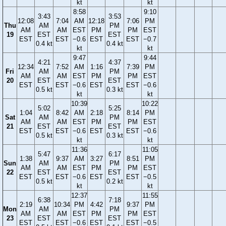
kt
kt
8:58
9:10
3:43
3:53
12:08
7:04
AM
12:18
7:06
PM
Thu
AM
PM
AM
AM
EST
PM
PM
EST
19
EST
EST
EST
EST
−0.6
EST
EST
−0.7
0.4 kt
0.4 kt
kt
kt
9:47
9:44
4:21
4:37
12:34
7:52
AM
1:16
7:39
PM
Fri
AM
PM
AM
AM
EST
PM
PM
EST
20
EST
EST
EST
EST
−0.6
EST
EST
−0.6
0.5 kt
0.3 kt
kt
kt
10:39
10:22
5:02
5:25
1:04
8:42
AM
2:18
8:14
PM
Sat
AM
PM
AM
AM
EST
PM
PM
EST
21
EST
EST
EST
EST
−0.6
EST
EST
−0.6
0.5 kt
0.3 kt
kt
kt
11:36
11:05
5:47
6:17
1:38
9:37
AM
3:27
8:51
PM
Sun
AM
PM
AM
AM
EST
PM
PM
EST
22
EST
EST
EST
EST
−0.6
EST
EST
−0.5
0.5 kt
0.2 kt
kt
kt
12:37
11:55
6:38
7:18
2:19
10:34
PM
4:42
9:37
PM
Mon
AM
PM
AM
AM
EST
PM
PM
EST
23
EST
EST
EST
EST
−0.6
EST
EST
−0.5