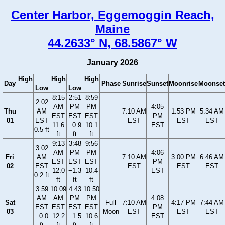
Center Harbor, Eggemoggin Reach,
Maine
44.2633° N, 68.5867° W
January 2026
High
High
High
Day
Phase
Sunrise
Sunset
Moonrise
Moonset
Low
Low
8:15
2:51
8:59
2:02
AM
PM
PM
4:05
Thu
AM
7:10 AM
1:53 PM
5:34 AM
EST
EST
EST
PM
01
EST
EST
EST
EST
11.6
−0.9
10.1
EST
0.5 ft
ft
ft
ft
9:13
3:48
9:56
3:02
AM
PM
PM
4:06
Fri
AM
7:10 AM
3:00 PM
6:46 AM
EST
EST
EST
PM
02
EST
EST
EST
EST
12.0
−1.3
10.4
EST
0.2 ft
ft
ft
ft
3:59
10:09
4:43
10:50
AM
AM
PM
PM
4:08
Sat
Full
7:10 AM
4:17 PM
7:44 AM
EST
EST
EST
EST
PM
03
Moon
EST
EST
EST
−0.0
12.2
−1.5
10.6
EST