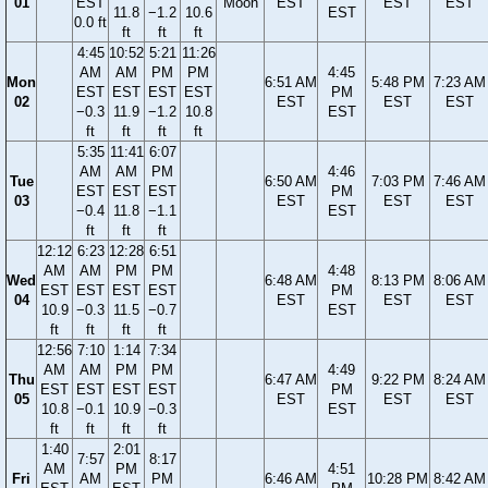
01
EST
Moon
EST
EST
EST
11.8
−1.2
10.6
EST
0.0 ft
ft
ft
ft
4:45
10:52
5:21
11:26
AM
AM
PM
PM
4:45
Mon
6:51 AM
5:48 PM
7:23 AM
EST
EST
EST
EST
PM
02
EST
EST
EST
−0.3
11.9
−1.2
10.8
EST
ft
ft
ft
ft
5:35
11:41
6:07
AM
AM
PM
4:46
Tue
6:50 AM
7:03 PM
7:46 AM
EST
EST
EST
PM
03
EST
EST
EST
−0.4
11.8
−1.1
EST
ft
ft
ft
12:12
6:23
12:28
6:51
AM
AM
PM
PM
4:48
Wed
6:48 AM
8:13 PM
8:06 AM
EST
EST
EST
EST
PM
04
EST
EST
EST
10.9
−0.3
11.5
−0.7
EST
ft
ft
ft
ft
12:56
7:10
1:14
7:34
AM
AM
PM
PM
4:49
Thu
6:47 AM
9:22 PM
8:24 AM
EST
EST
EST
EST
PM
05
EST
EST
EST
10.8
−0.1
10.9
−0.3
EST
ft
ft
ft
ft
1:40
2:01
7:57
8:17
AM
PM
4:51
Fri
AM
PM
6:46 AM
10:28 PM
8:42 AM