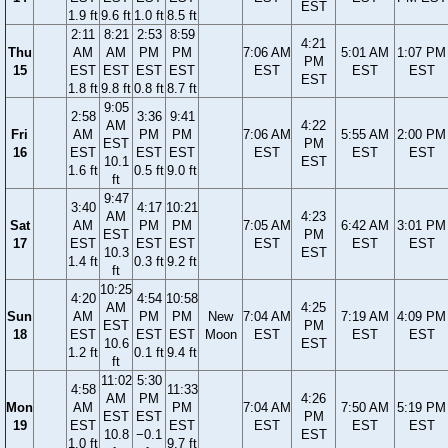
EST
1.9 ft
9.6 ft
1.0 ft
8.5 ft
2:11
8:21
2:53
8:59
4:21
Thu
AM
AM
PM
PM
7:06 AM
5:01 AM
1:07 PM
PM
15
EST
EST
EST
EST
EST
EST
EST
EST
1.8 ft
9.8 ft
0.8 ft
8.7 ft
9:05
2:58
3:36
9:41
AM
4:22
Fri
AM
PM
PM
7:06 AM
5:55 AM
2:00 PM
EST
PM
16
EST
EST
EST
EST
EST
EST
10.1
EST
1.6 ft
0.5 ft
9.0 ft
ft
9:47
3:40
4:17
10:21
AM
4:23
Sat
AM
PM
PM
7:05 AM
6:42 AM
3:01 PM
EST
PM
17
EST
EST
EST
EST
EST
EST
10.3
EST
1.4 ft
0.3 ft
9.2 ft
ft
10:25
4:20
4:54
10:58
AM
4:25
Sun
AM
PM
PM
New
7:04 AM
7:19 AM
4:09 PM
EST
PM
18
EST
EST
EST
Moon
EST
EST
EST
10.6
EST
1.2 ft
0.1 ft
9.4 ft
ft
11:02
5:30
4:58
11:33
AM
PM
4:26
Mon
AM
PM
7:04 AM
7:50 AM
5:19 PM
EST
EST
PM
19
EST
EST
EST
EST
EST
10.8
−0.1
EST
1.0 ft
9.7 ft