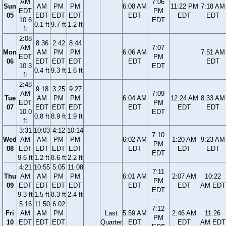
AM
7:06
Sun
AM
PM
PM
6:08 AM
11:22 PM
7:18 AM
EDT
PM
05
EDT
EDT
EDT
EDT
EDT
EDT
10.6
EDT
0.1 ft
9.7 ft
1.2 ft
ft
2:08
8:36
2:42
8:44
AM
7:07
Mon
AM
PM
PM
6:06 AM
7:51 AM
EDT
PM
06
EDT
EDT
EDT
EDT
EDT
10.3
EDT
0.4 ft
9.3 ft
1.6 ft
ft
2:48
9:18
3:25
9:27
AM
7:09
Tue
AM
PM
PM
6:04 AM
12:24 AM
8:33 AM
EDT
PM
07
EDT
EDT
EDT
EDT
EDT
EDT
10.0
EDT
0.8 ft
8.9 ft
1.9 ft
ft
3:31
10:03
4:12
10:14
7:10
Wed
AM
AM
PM
PM
6:02 AM
1:20 AM
9:23 AM
PM
08
EDT
EDT
EDT
EDT
EDT
EDT
EDT
EDT
9.6 ft
1.2 ft
8.6 ft
2.2 ft
4:21
10:55
5:05
11:08
7:11
Thu
AM
AM
PM
PM
6:01 AM
2:07 AM
10:22
PM
09
EDT
EDT
EDT
EDT
EDT
EDT
AM EDT
EDT
9.3 ft
1.5 ft
8.3 ft
2.4 ft
5:16
11:50
6:02
7:12
Fri
AM
AM
PM
Last
5:59 AM
2:46 AM
11:26
PM
10
EDT
EDT
EDT
Quarter
EDT
EDT
AM EDT