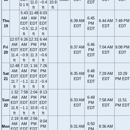
11.0
−0.4
10.9
EDT
0.1 ft
ft
ft
ft
5:43
11:48
6:03
AM
AM
PM
6:45
Thu
6:39 AM
6:44 AM
7:49 PM
EDT
EDT
EDT
PM
19
EDT
EDT
EDT
−0.5
11.2
−0.6
EDT
ft
ft
ft
12:07
6:26
12:31
6:44
AM
AM
PM
PM
6:46
Fri
6:37 AM
7:04 AM
9:08 PM
EDT
EDT
EDT
EDT
PM
20
EDT
EDT
EDT
11.4
−0.9
11.3
−0.6
EDT
ft
ft
ft
ft
12:48
7:10
1:16
7:26
AM
AM
PM
PM
6:48
Sat
6:35 AM
7:29 AM
10:29
EDT
EDT
EDT
EDT
PM
21
EDT
EDT
PM EDT
11.7
−1.1
11.2
−0.4
EDT
ft
ft
ft
ft
1:32
7:58
2:04
8:13
AM
AM
PM
PM
6:49
Sun
6:33 AM
7:58 AM
11:51
EDT
EDT
EDT
EDT
PM
22
EDT
EDT
PM EDT
11.8
−1.1
10.8
−0.1
EDT
ft
ft
ft
ft
2:19
8:49
2:56
9:04
AM
AM
PM
6:50
Mon
PM
6:31 AM
8:36 AM
EDT
EDT
EDT
PM