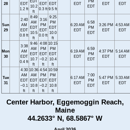
EDT
PM
28
EDT
EDT
EDT
EDT
EDT
EDT
10.2
EDT
1.2 ft
0.3 ft
9.5 ft
ft
8:49
9:25
2:40
3:16
AM
PM
6:58
Sun
AM
PM
6:20 AM
3:26 PM
4:53 AM
EDT
EDT
PM
29
EDT
EDT
EDT
EDT
EDT
10.5
10.0
EDT
0.8 ft
0.0 ft
ft
ft
9:46
4:08
10:15
3:38
AM
PM
PM
6:59
Mon
AM
6:19 AM
4:37 PM
5:14 AM
EDT
EDT
EDT
PM
30
EDT
EDT
EDT
EDT
10.7
−0.2
10.4
EDT
0.4 ft
ft
ft
ft
4:30
10:36
4:54
10:59
AM
AM
PM
PM
7:00
Tue
6:17 AM
5:47 PM
5:33 AM
EDT
EDT
EDT
EDT
PM
31
EDT
EDT
EDT
−0.1
10.8
−0.2
10.8
EDT
ft
ft
ft
ft
Center Harbor, Eggemoggin Reach,
Maine
44.2633° N, 68.5867° W
April 2026