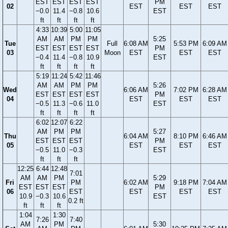
EST
EST
EST
EST
PM
02
EST
EST
EST
−0.0
11.4
−0.8
10.6
EST
ft
ft
ft
ft
4:33
10:39
5:00
11:05
AM
AM
PM
PM
5:25
Tue
Full
6:08 AM
5:53 PM
6:09 AM
EST
EST
EST
EST
PM
03
Moon
EST
EST
EST
−0.4
11.4
−0.8
10.9
EST
ft
ft
ft
ft
5:19
11:24
5:42
11:46
AM
AM
PM
PM
5:26
Wed
6:06 AM
7:02 PM
6:28 AM
EST
EST
EST
EST
PM
04
EST
EST
EST
−0.5
11.3
−0.6
11.0
EST
ft
ft
ft
ft
6:02
12:07
6:22
AM
PM
PM
5:27
Thu
6:04 AM
8:10 PM
6:46 AM
EST
EST
EST
PM
05
EST
EST
EST
−0.5
11.0
−0.3
EST
ft
ft
ft
12:25
6:44
12:48
7:01
AM
AM
PM
5:29
Fri
PM
6:02 AM
9:18 PM
7:04 AM
EST
EST
EST
PM
06
EST
EST
EST
EST
10.9
−0.3
10.6
EST
0.2 ft
ft
ft
ft
1:04
1:30
7:26
7:40
AM
PM
5:30