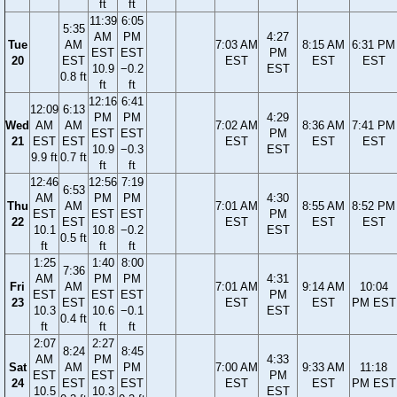
ft
ft
11:39
6:05
5:35
AM
PM
4:27
Tue
AM
7:03 AM
8:15 AM
6:31 PM
EST
EST
PM
20
EST
EST
EST
EST
10.9
−0.2
EST
0.8 ft
ft
ft
12:16
6:41
12:09
6:13
PM
PM
4:29
Wed
AM
AM
7:02 AM
8:36 AM
7:41 PM
EST
EST
PM
21
EST
EST
EST
EST
EST
10.9
−0.3
EST
9.9 ft
0.7 ft
ft
ft
12:46
12:56
7:19
6:53
AM
PM
PM
4:30
Thu
AM
7:01 AM
8:55 AM
8:52 PM
EST
EST
EST
PM
22
EST
EST
EST
EST
10.1
10.8
−0.2
EST
0.5 ft
ft
ft
ft
1:25
1:40
8:00
7:36
AM
PM
PM
4:31
Fri
AM
7:01 AM
9:14 AM
10:04
EST
EST
EST
PM
23
EST
EST
EST
PM EST
10.3
10.6
−0.1
EST
0.4 ft
ft
ft
ft
2:07
2:27
8:24
8:45
AM
PM
4:33
Sat
AM
PM
7:00 AM
9:33 AM
11:18
EST
EST
PM
24
EST
EST
EST
EST
PM EST
10.5
10.3
EST