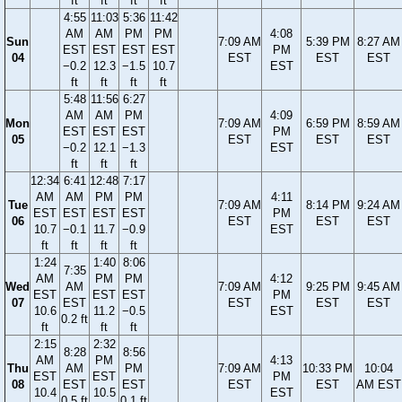
ft
ft
ft
ft
4:55
11:03
5:36
11:42
AM
AM
PM
PM
4:08
Sun
7:09 AM
5:39 PM
8:27 AM
EST
EST
EST
EST
PM
04
EST
EST
EST
−0.2
12.3
−1.5
10.7
EST
ft
ft
ft
ft
5:48
11:56
6:27
AM
AM
PM
4:09
Mon
7:09 AM
6:59 PM
8:59 AM
EST
EST
EST
PM
05
EST
EST
EST
−0.2
12.1
−1.3
EST
ft
ft
ft
12:34
6:41
12:48
7:17
AM
AM
PM
PM
4:11
Tue
7:09 AM
8:14 PM
9:24 AM
EST
EST
EST
EST
PM
06
EST
EST
EST
10.7
−0.1
11.7
−0.9
EST
ft
ft
ft
ft
1:24
1:40
8:06
7:35
AM
PM
PM
4:12
Wed
AM
7:09 AM
9:25 PM
9:45 AM
EST
EST
EST
PM
07
EST
EST
EST
EST
10.6
11.2
−0.5
EST
0.2 ft
ft
ft
ft
2:15
2:32
8:28
8:56
AM
PM
4:13
Thu
AM
PM
7:09 AM
10:33 PM
10:04
EST
EST
PM
08
EST
EST
EST
EST
AM EST
10.4
10.5
EST
0.5 ft
0.1 ft