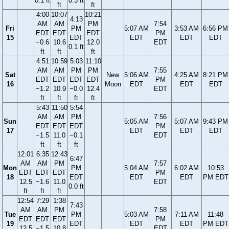
0.1 ft
0.3 ft
ft
ft
4:00
10:07
10:21
4:13
AM
AM
PM
7:54
Fri
PM
5:07 AM
3:53 AM
6:56 PM
EDT
EDT
EDT
PM
15
EDT
EDT
EDT
EDT
−0.6
10.6
12.0
EDT
0.1 ft
ft
ft
ft
4:51
10:59
5:03
11:10
AM
AM
PM
PM
7:55
Sat
New
5:06 AM
4:25 AM
8:21 PM
EDT
EDT
EDT
EDT
PM
16
Moon
EDT
EDT
EDT
−1.2
10.9
−0.0
12.4
EDT
ft
ft
ft
ft
5:43
11:50
5:54
AM
AM
PM
7:56
Sun
5:05 AM
5:07 AM
9:43 PM
EDT
EDT
EDT
PM
17
EDT
EDT
EDT
−1.5
11.0
−0.1
EDT
ft
ft
ft
12:01
6:35
12:43
6:47
AM
AM
PM
7:57
Mon
PM
5:04 AM
6:02 AM
10:53
EDT
EDT
EDT
PM
18
EDT
EDT
EDT
PM EDT
12.5
−1.6
11.0
EDT
0.0 ft
ft
ft
ft
12:54
7:29
1:38
7:43
AM
AM
PM
7:58
Tue
PM
5:03 AM
7:11 AM
11:48
EDT
EDT
EDT
PM
19
EDT
EDT
EDT
PM EDT
12.5
−1.5
10.8
EDT