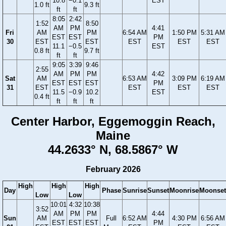
10.8
−0.1
EST
1.0 ft
9.3 ft
ft
ft
8:05
2:42
1:52
8:50
AM
PM
4:41
Fri
AM
PM
6:54 AM
1:50 PM
5:31 AM
EST
EST
PM
30
EST
EST
EST
EST
EST
11.1
−0.5
EST
0.8 ft
9.7 ft
ft
ft
9:05
3:39
9:46
2:55
AM
PM
PM
4:42
Sat
AM
6:53 AM
3:09 PM
6:19 AM
EST
EST
EST
PM
31
EST
EST
EST
EST
11.5
−0.9
10.2
EST
0.4 ft
ft
ft
ft
Center Harbor, Eggemoggin Reach,
Maine
44.2633° N, 68.5867° W
February 2026
High
High
High
Day
Phase
Sunrise
Sunset
Moonrise
Moonset
Low
Low
10:01
4:32
10:38
3:52
AM
PM
PM
4:44
Sun
AM
Full
6:52 AM
4:30 PM
6:56 AM
EST
EST
EST
PM