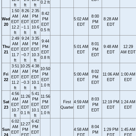
0.2 ft
ft
ft
ft
1:50
8:26
2:35
8:42
AM
AM
PM
8:00
Wed
PM
5:02 AM
8:28 AM
EDT
EDT
EDT
PM
20
EDT
EDT
EDT
12.2
−1.1
10.6
EDT
0.5 ft
ft
ft
ft
2:49
9:24
3:35
9:44
AM
AM
PM
8:01
Thu
PM
5:01 AM
9:48 AM
12:29
EDT
EDT
EDT
PM
21
EDT
EDT
EDT
AM EDT
11.7
−0.7
10.3
EDT
0.8 ft
ft
ft
ft
3:51
10:25
4:38
10:50
AM
AM
PM
8:02
Fri
PM
5:00 AM
11:06 AM
1:00 AM
EDT
EDT
EDT
PM
22
EDT
EDT
EDT
EDT
11.2
−0.3
10.1
EDT
1.0 ft
ft
ft
ft
4:56
5:41
11:26
11:56
AM
PM
8:03
Sat
AM
PM
First
4:59 AM
12:19 PM
1:24 AM
EDT
EDT
PM
23
EDT
EDT
Quarter
EDT
EDT
EDT
10.7
10.1
EDT
0.1 ft
1.0 ft
ft
ft
6:02
6:42
12:27
AM
PM
8:04
Sun
PM
4:58 AM
1:29 PM
1:45 AM
EDT
EDT
PM
24
EDT
EDT
EDT
EDT