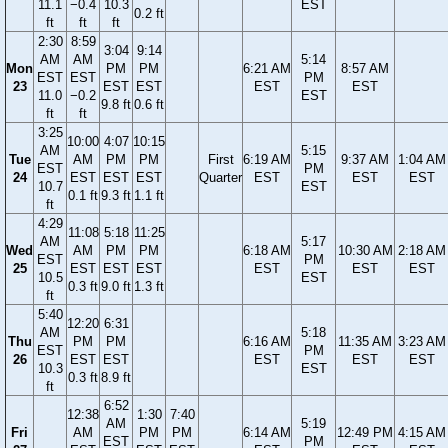
11.1
−0.4
10.3
EST
0.2 ft
ft
ft
ft
2:30
8:59
3:04
9:14
AM
AM
5:14
Mon
PM
PM
6:21 AM
8:57 AM
EST
EST
PM
23
EST
EST
EST
EST
11.0
−0.2
EST
9.8 ft
0.6 ft
ft
ft
3:25
10:00
4:07
10:15
AM
5:15
Tue
AM
PM
PM
First
6:19 AM
9:37 AM
1:04 AM
EST
PM
24
EST
EST
EST
Quarter
EST
EST
EST
10.7
EST
0.1 ft
9.3 ft
1.1 ft
ft
4:29
11:08
5:18
11:25
AM
5:17
Wed
AM
PM
PM
6:18 AM
10:30 AM
2:18 AM
EST
PM
25
EST
EST
EST
EST
EST
EST
10.5
EST
0.3 ft
9.0 ft
1.3 ft
ft
5:40
12:20
6:31
AM
5:18
Thu
PM
PM
6:16 AM
11:35 AM
3:23 AM
EST
PM
26
EST
EST
EST
EST
EST
10.3
EST
0.3 ft
8.9 ft
ft
6:52
12:38
1:30
7:40
AM
5:19
Fri
AM
PM
PM
6:14 AM
12:49 PM
4:15 AM
EST
PM