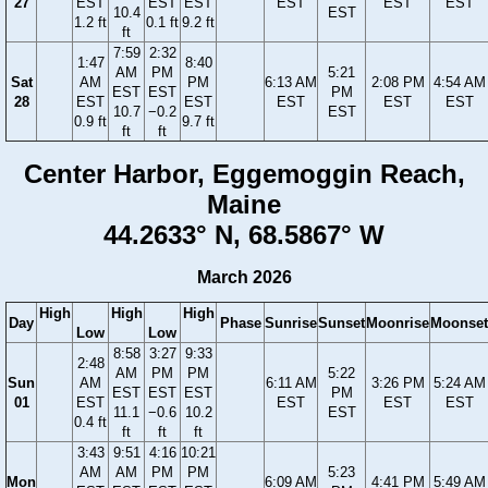
27
EST
EST
EST
EST
EST
EST
10.4
EST
1.2 ft
0.1 ft
9.2 ft
ft
7:59
2:32
1:47
8:40
AM
PM
5:21
Sat
AM
PM
6:13 AM
2:08 PM
4:54 AM
EST
EST
PM
28
EST
EST
EST
EST
EST
10.7
−0.2
EST
0.9 ft
9.7 ft
ft
ft
Center Harbor, Eggemoggin Reach,
Maine
44.2633° N, 68.5867° W
March 2026
High
High
High
Day
Phase
Sunrise
Sunset
Moonrise
Moonset
Low
Low
8:58
3:27
9:33
2:48
AM
PM
PM
5:22
Sun
AM
6:11 AM
3:26 PM
5:24 AM
EST
EST
EST
PM
01
EST
EST
EST
EST
11.1
−0.6
10.2
EST
0.4 ft
ft
ft
ft
3:43
9:51
4:16
10:21
AM
AM
PM
PM
5:23
Mon
6:09 AM
4:41 PM
5:49 AM