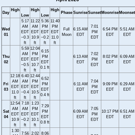
High
High
High
Day
Phase
Sunrise
Sunset
Moonrise
Moonset
Low
Low
5:17
11:22
5:36
11:40
AM
AM
PM
PM
7:01
Wed
Full
6:15 AM
6:54 PM
5:51 AM
EDT
EDT
EDT
EDT
PM
01
Moon
EDT
EDT
EDT
−0.3
10.9
−0.2
11.0
EDT
ft
ft
ft
ft
5:59
12:04
6:15
AM
PM
7:02
Thu
PM
6:13 AM
8:02 PM
6:09 AM
EDT
EDT
PM
02
EDT
EDT
EDT
EDT
−0.5
10.7
EDT
0.1 ft
ft
ft
12:18
6:40
12:44
6:52
AM
AM
PM
7:04
Fri
PM
6:11 AM
9:09 PM
6:29 AM
EDT
EDT
EDT
PM
03
EDT
EDT
EDT
EDT
11.0
−0.4
10.5
EDT
0.4 ft
ft
ft
ft
12:54
7:18
1:23
7:29
AM
AM
PM
7:05
Sat
PM
6:09 AM
10:17 PM
6:51 AM
EDT
EDT
EDT
PM
04
EDT
EDT
EDT
EDT
10.9
−0.2
10.1
EDT
0.8 ft
ft
ft
ft
1:30
7:56
2:02
8:06