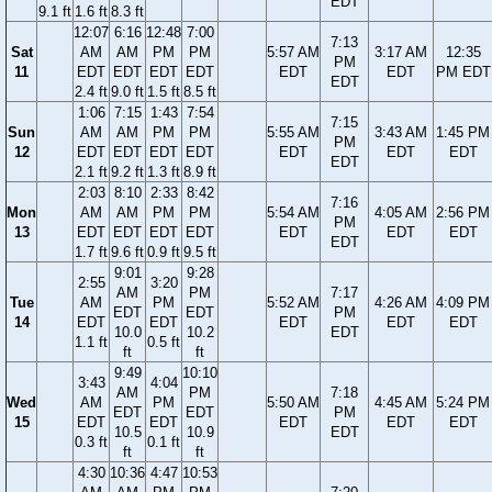
EDT
9.1 ft
1.6 ft
8.3 ft
12:07
6:16
12:48
7:00
7:13
Sat
AM
AM
PM
PM
5:57 AM
3:17 AM
12:35
PM
11
EDT
EDT
EDT
EDT
EDT
EDT
PM EDT
EDT
2.4 ft
9.0 ft
1.5 ft
8.5 ft
1:06
7:15
1:43
7:54
7:15
Sun
AM
AM
PM
PM
5:55 AM
3:43 AM
1:45 PM
PM
12
EDT
EDT
EDT
EDT
EDT
EDT
EDT
EDT
2.1 ft
9.2 ft
1.3 ft
8.9 ft
2:03
8:10
2:33
8:42
7:16
Mon
AM
AM
PM
PM
5:54 AM
4:05 AM
2:56 PM
PM
13
EDT
EDT
EDT
EDT
EDT
EDT
EDT
EDT
1.7 ft
9.6 ft
0.9 ft
9.5 ft
9:01
9:28
2:55
3:20
AM
PM
7:17
Tue
AM
PM
5:52 AM
4:26 AM
4:09 PM
EDT
EDT
PM
14
EDT
EDT
EDT
EDT
EDT
10.0
10.2
EDT
1.1 ft
0.5 ft
ft
ft
9:49
10:10
3:43
4:04
AM
PM
7:18
Wed
AM
PM
5:50 AM
4:45 AM
5:24 PM
EDT
EDT
PM
15
EDT
EDT
EDT
EDT
EDT
10.5
10.9
EDT
0.3 ft
0.1 ft
ft
ft
4:30
10:36
4:47
10:53