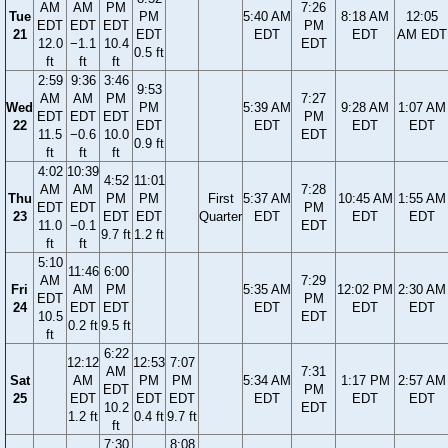
AM
AM
PM
7:26
Tue
PM
5:40 AM
8:18 AM
12:05
EDT
EDT
EDT
PM
21
EDT
EDT
EDT
AM EDT
12.0
−1.1
10.4
EDT
0.5 ft
ft
ft
ft
2:59
9:36
3:46
9:53
AM
AM
PM
7:27
Wed
PM
5:39 AM
9:28 AM
1:07 AM
EDT
EDT
EDT
PM
22
EDT
EDT
EDT
EDT
11.5
−0.6
10.0
EDT
0.9 ft
ft
ft
ft
4:02
10:39
4:52
11:01
AM
AM
7:28
Thu
PM
PM
First
5:37 AM
10:45 AM
1:55 AM
EDT
EDT
PM
23
EDT
EDT
Quarter
EDT
EDT
EDT
11.0
−0.1
EDT
9.7 ft
1.2 ft
ft
ft
5:10
11:46
6:00
AM
7:29
Fri
AM
PM
5:35 AM
12:02 PM
2:30 AM
EDT
PM
24
EDT
EDT
EDT
EDT
EDT
10.5
EDT
0.2 ft
9.5 ft
ft
6:22
12:12
12:53
7:07
AM
7:31
Sat
AM
PM
PM
5:34 AM
1:17 PM
2:57 AM
EDT
PM
25
EDT
EDT
EDT
EDT
EDT
EDT
10.2
EDT
1.2 ft
0.4 ft
9.7 ft
ft
7:30
8:08