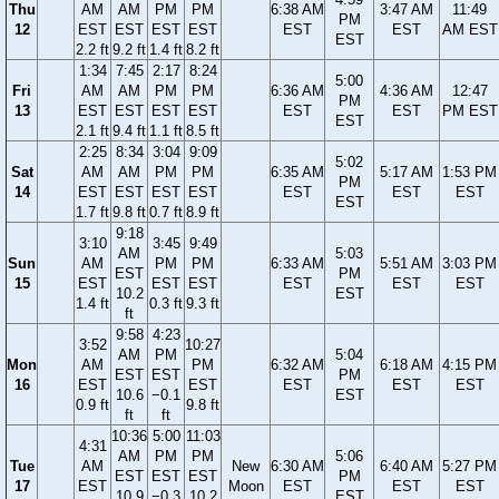
Thu
AM
AM
PM
PM
6:38 AM
3:47 AM
11:49
PM
12
EST
EST
EST
EST
EST
EST
AM EST
EST
2.2 ft
9.2 ft
1.4 ft
8.2 ft
1:34
7:45
2:17
8:24
5:00
Fri
AM
AM
PM
PM
6:36 AM
4:36 AM
12:47
PM
13
EST
EST
EST
EST
EST
EST
PM EST
EST
2.1 ft
9.4 ft
1.1 ft
8.5 ft
2:25
8:34
3:04
9:09
5:02
Sat
AM
AM
PM
PM
6:35 AM
5:17 AM
1:53 PM
PM
14
EST
EST
EST
EST
EST
EST
EST
EST
1.7 ft
9.8 ft
0.7 ft
8.9 ft
9:18
3:10
3:45
9:49
AM
5:03
Sun
AM
PM
PM
6:33 AM
5:51 AM
3:03 PM
EST
PM
15
EST
EST
EST
EST
EST
EST
10.2
EST
1.4 ft
0.3 ft
9.3 ft
ft
9:58
4:23
3:52
10:27
AM
PM
5:04
Mon
AM
PM
6:32 AM
6:18 AM
4:15 PM
EST
EST
PM
16
EST
EST
EST
EST
EST
10.6
−0.1
EST
0.9 ft
9.8 ft
ft
ft
10:36
5:00
11:03
4:31
AM
PM
PM
5:06
Tue
AM
New
6:30 AM
6:40 AM
5:27 PM
EST
EST
EST
PM
17
EST
Moon
EST
EST
EST
10.9
−0.3
10.2
EST