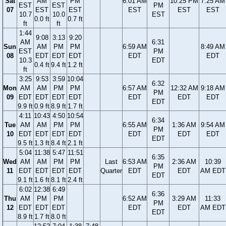
Sat
AM
PM
6:01 AM
10:25 PM
7:25 AM
EST
EST
PM
07
EST
EST
EST
EST
EST
10.7
10.0
EST
0.0 ft
0.7 ft
ft
ft
1:44
9:08
3:13
9:20
AM
6:31
Sun
AM
PM
PM
6:59 AM
8:49 AM
EST
PM
08
EDT
EDT
EDT
EDT
EDT
10.3
EDT
0.4 ft
9.4 ft
1.2 ft
ft
3:25
9:53
3:59
10:04
6:32
Mon
AM
AM
PM
PM
6:57 AM
12:32 AM
9:18 AM
PM
09
EDT
EDT
EDT
EDT
EDT
EDT
EDT
EDT
9.9 ft
0.9 ft
8.9 ft
1.7 ft
4:11
10:43
4:50
10:54
6:34
Tue
AM
AM
PM
PM
6:55 AM
1:36 AM
9:54 AM
PM
10
EDT
EDT
EDT
EDT
EDT
EDT
EDT
EDT
9.5 ft
1.3 ft
8.4 ft
2.1 ft
5:04
11:38
5:47
11:51
6:35
Wed
AM
AM
PM
PM
Last
6:53 AM
2:36 AM
10:39
PM
11
EDT
EDT
EDT
EDT
Quarter
EDT
EDT
AM EDT
EDT
9.1 ft
1.6 ft
8.1 ft
2.4 ft
6:02
12:38
6:49
6:36
Thu
AM
PM
PM
6:52 AM
3:29 AM
11:33
PM
12
EDT
EDT
EDT
EDT
EDT
AM EDT
EDT
8.9 ft
1.7 ft
8.0 ft