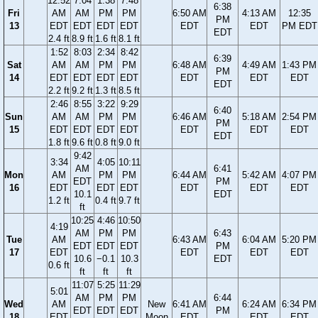
12:52
7:04
1:38
7:48
6:38
Fri
AM
AM
PM
PM
6:50 AM
4:13 AM
12:35
PM
13
EDT
EDT
EDT
EDT
EDT
EDT
PM EDT
EDT
2.4 ft
8.9 ft
1.6 ft
8.1 ft
1:52
8:03
2:34
8:42
6:39
Sat
AM
AM
PM
PM
6:48 AM
4:49 AM
1:43 PM
PM
14
EDT
EDT
EDT
EDT
EDT
EDT
EDT
EDT
2.2 ft
9.2 ft
1.3 ft
8.5 ft
2:46
8:55
3:22
9:29
6:40
Sun
AM
AM
PM
PM
6:46 AM
5:18 AM
2:54 PM
PM
15
EDT
EDT
EDT
EDT
EDT
EDT
EDT
EDT
1.8 ft
9.6 ft
0.8 ft
9.0 ft
9:42
3:34
4:05
10:11
AM
6:41
Mon
AM
PM
PM
6:44 AM
5:42 AM
4:07 PM
EDT
PM
16
EDT
EDT
EDT
EDT
EDT
EDT
10.1
EDT
1.2 ft
0.4 ft
9.7 ft
ft
10:25
4:46
10:50
4:19
AM
PM
PM
6:43
Tue
AM
6:43 AM
6:04 AM
5:20 PM
EDT
EDT
EDT
PM
17
EDT
EDT
EDT
EDT
10.6
−0.1
10.3
EDT
0.6 ft
ft
ft
ft
11:07
5:25
11:29
5:01
AM
PM
PM
6:44
Wed
AM
New
6:41 AM
6:24 AM
6:34 PM
EDT
EDT
EDT
PM
18
EDT
Moon
EDT
EDT
EDT