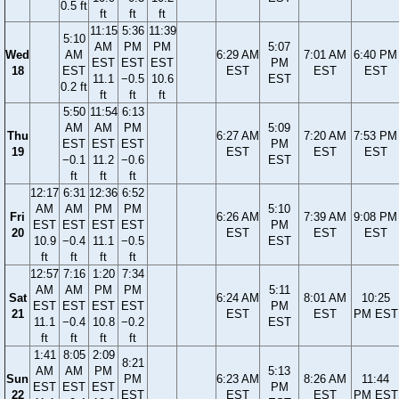
0.5 ft
ft
ft
ft
11:15
5:36
11:39
5:10
AM
PM
PM
5:07
Wed
AM
6:29 AM
7:01 AM
6:40 PM
EST
EST
EST
PM
18
EST
EST
EST
EST
11.1
−0.5
10.6
EST
0.2 ft
ft
ft
ft
5:50
11:54
6:13
AM
AM
PM
5:09
Thu
6:27 AM
7:20 AM
7:53 PM
EST
EST
EST
PM
19
EST
EST
EST
−0.1
11.2
−0.6
EST
ft
ft
ft
12:17
6:31
12:36
6:52
AM
AM
PM
PM
5:10
Fri
6:26 AM
7:39 AM
9:08 PM
EST
EST
EST
EST
PM
20
EST
EST
EST
10.9
−0.4
11.1
−0.5
EST
ft
ft
ft
ft
12:57
7:16
1:20
7:34
AM
AM
PM
PM
5:11
Sat
6:24 AM
8:01 AM
10:25
EST
EST
EST
EST
PM
21
EST
EST
PM EST
11.1
−0.4
10.8
−0.2
EST
ft
ft
ft
ft
1:41
8:05
2:09
8:21
AM
AM
PM
5:13
Sun
PM
6:23 AM
8:26 AM
11:44
EST
EST
EST
PM
22
EST
EST
EST
PM EST