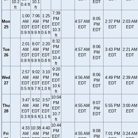
10.2
10.1
EDT
0.4 ft
ft
ft
7:39
1:00
7:06
1:25
PM
8:05
Mon
AM
AM
PM
4:57 AM
2:37 PM
2:03 AM
EDT
PM
25
EDT
EDT
EDT
EDT
EDT
EDT
10.3
EDT
0.9 ft
9.9 ft
0.6 ft
ft
8:32
2:01
8:07
2:20
PM
8:06
Tue
AM
AM
PM
4:57 AM
3:43 PM
2:21 AM
EDT
PM
26
EDT
EDT
EDT
EDT
EDT
EDT
10.4
EDT
0.8 ft
9.8 ft
0.8 ft
ft
9:20
2:57
9:02
3:10
PM
8:06
Wed
AM
AM
PM
4:56 AM
4:49 PM
2:39 AM
EDT
PM
27
EDT
EDT
EDT
EDT
EDT
EDT
10.6
EDT
0.5 ft
9.7 ft
1.0 ft
ft
10:04
3:47
9:52
3:57
PM
8:07
Thu
AM
AM
PM
4:55 AM
5:55 PM
3:00 AM
EDT
PM
28
EDT
EDT
EDT
EDT
EDT
EDT
10.7
EDT
0.3 ft
9.6 ft
1.1 ft
ft
10:44
4:33
10:38
4:40
PM
8:08
Fri
AM
AM
PM
4:55 AM
7:01 PM
3:24 AM
EDT
PM