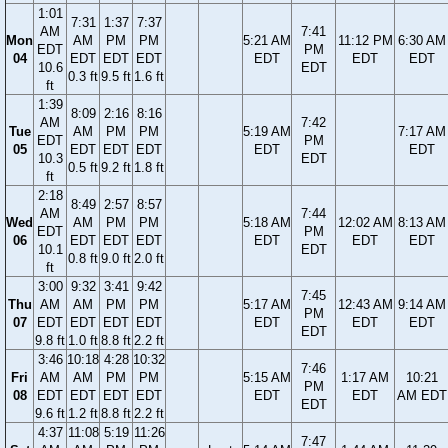
1:01
7:31
1:37
7:37
AM
7:41
Mon
AM
PM
PM
5:21 AM
11:12 PM
6:30 AM
EDT
PM
04
EDT
EDT
EDT
EDT
EDT
EDT
10.6
EDT
0.3 ft
9.5 ft
1.6 ft
ft
1:39
8:09
2:16
8:16
AM
7:42
Tue
AM
PM
PM
5:19 AM
7:17 AM
EDT
PM
05
EDT
EDT
EDT
EDT
EDT
10.3
EDT
0.5 ft
9.2 ft
1.8 ft
ft
2:18
8:49
2:57
8:57
AM
7:44
Wed
AM
PM
PM
5:18 AM
12:02 AM
8:13 AM
EDT
PM
06
EDT
EDT
EDT
EDT
EDT
EDT
10.1
EDT
0.8 ft
9.0 ft
2.0 ft
ft
3:00
9:32
3:41
9:42
7:45
Thu
AM
AM
PM
PM
5:17 AM
12:43 AM
9:14 AM
PM
07
EDT
EDT
EDT
EDT
EDT
EDT
EDT
EDT
9.8 ft
1.0 ft
8.8 ft
2.2 ft
3:46
10:18
4:28
10:32
7:46
Fri
AM
AM
PM
PM
5:15 AM
1:17 AM
10:21
PM
08
EDT
EDT
EDT
EDT
EDT
EDT
AM EDT
EDT
9.6 ft
1.2 ft
8.8 ft
2.2 ft
4:37
11:08
5:19
11:26
7:47