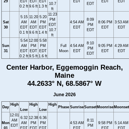
29
EDT
EDT
EDT
EDT
EDT
EDT
10.7
EDT
0.2 ft
9.6 ft
1.3 ft
ft
11:23
5:15
11:20
5:20
PM
8:09
Sat
AM
AM
PM
4:54 AM
8:06 PM
3:53 AM
EDT
PM
30
EDT
EDT
EDT
EDT
EDT
EDT
10.7
EDT
0.1 ft
9.6 ft
1.4 ft
ft
5:54
12:00
5:58
8:10
Sun
AM
PM
PM
Full
4:54 AM
9:05 PM
4:29 AM
PM
31
EDT
EDT
EDT
Moon
EDT
EDT
EDT
EDT
0.2 ft
9.5 ft
1.6 ft
Center Harbor, Eggemoggin Reach,
Maine
44.2633° N, 68.5867° W
June 2026
High
High
High
Day
Phase
Sunrise
Sunset
Moonrise
Moonset
Low
Low
12:01
6:32
12:38
6:36
AM
8:11
Mon
AM
PM
PM
4:53 AM
9:58 PM
5:14 AM
EDT
PM
01
EDT
EDT
EDT
EDT
EDT
EDT