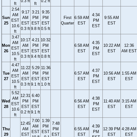
0.3 ft
0.2 ft
ft
ft
2:54
9:17
3:21
9:35
AM
4:34
Sun
AM
PM
PM
First
6:59 AM
9:55 AM
EST
PM
25
EST
EST
EST
Quarter
EST
EST
10.6
EST
0.3 ft
9.8 ft
0.5 ft
ft
3:47
10:17
4:21
10:32
AM
4:35
Mon
AM
PM
PM
6:58 AM
10:22 AM
12:36
EST
PM
26
EST
EST
EST
EST
EST
AM EST
10.5
EST
0.3 ft
9.4 ft
0.8 ft
ft
4:47
11:22
5:29
11:36
AM
4:37
Tue
AM
PM
PM
6:57 AM
10:56 AM
1:55 AM
EST
PM
27
EST
EST
EST
EST
EST
EST
10.5
EST
0.3 ft
9.1 ft
1.0 ft
ft
5:52
12:31
6:40
AM
4:38
Wed
PM
PM
6:56 AM
11:40 AM
3:15 AM
EST
PM
28
EST
EST
EST
EST
EST
10.6
EST
0.2 ft
9.1 ft
ft
7:00
1:39
12:45
7:48
AM
PM
4:39
Thu
AM
PM
6:55 AM
12:39 PM
4:28 AM
EST
EST
PM
29
EST
EST
EST
EST
EST