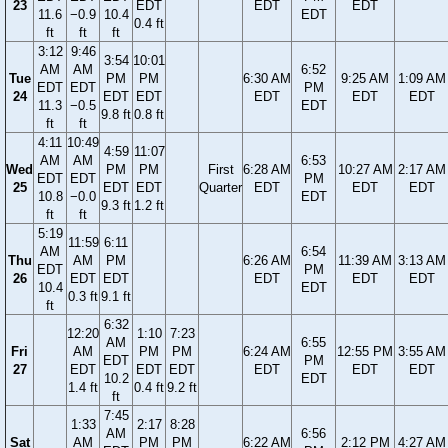
23
EDT
EDT
EDT
11.6
−0.9
10.4
EDT
0.4 ft
ft
ft
ft
3:12
9:46
3:54
10:01
AM
AM
6:52
Tue
PM
PM
6:30 AM
9:25 AM
1:09 AM
EDT
EDT
PM
24
EDT
EDT
EDT
EDT
EDT
11.3
−0.5
EDT
9.8 ft
0.8 ft
ft
ft
4:11
10:49
4:59
11:07
AM
AM
6:53
Wed
PM
PM
First
6:28 AM
10:27 AM
2:17 AM
EDT
EDT
PM
25
EDT
EDT
Quarter
EDT
EDT
EDT
10.8
−0.0
EDT
9.3 ft
1.2 ft
ft
ft
5:19
11:59
6:11
AM
6:54
Thu
AM
PM
6:26 AM
11:39 AM
3:13 AM
EDT
PM
26
EDT
EDT
EDT
EDT
EDT
10.4
EDT
0.3 ft
9.1 ft
ft
6:32
12:20
1:10
7:23
AM
6:55
Fri
AM
PM
PM
6:24 AM
12:55 PM
3:55 AM
EDT
PM
27
EDT
EDT
EDT
EDT
EDT
EDT
10.2
EDT
1.4 ft
0.4 ft
9.2 ft
ft
7:45
1:33
2:17
8:28
AM
6:56
Sat
AM
PM
PM
6:22 AM
2:12 PM
4:27 AM