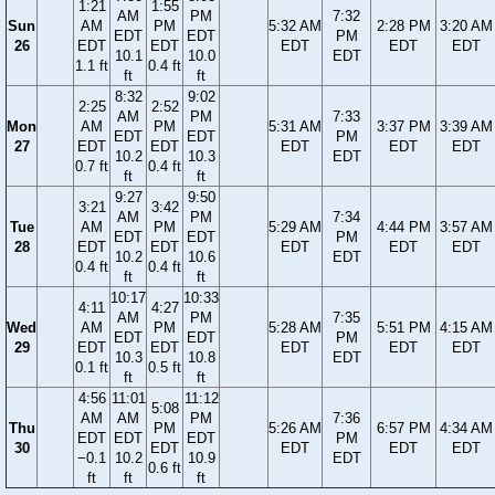
1:21
1:55
AM
PM
7:32
Sun
AM
PM
5:32 AM
2:28 PM
3:20 AM
EDT
EDT
PM
26
EDT
EDT
EDT
EDT
EDT
10.1
10.0
EDT
1.1 ft
0.4 ft
ft
ft
8:32
9:02
2:25
2:52
AM
PM
7:33
Mon
AM
PM
5:31 AM
3:37 PM
3:39 AM
EDT
EDT
PM
27
EDT
EDT
EDT
EDT
EDT
10.2
10.3
EDT
0.7 ft
0.4 ft
ft
ft
9:27
9:50
3:21
3:42
AM
PM
7:34
Tue
AM
PM
5:29 AM
4:44 PM
3:57 AM
EDT
EDT
PM
28
EDT
EDT
EDT
EDT
EDT
10.2
10.6
EDT
0.4 ft
0.4 ft
ft
ft
10:17
10:33
4:11
4:27
AM
PM
7:35
Wed
AM
PM
5:28 AM
5:51 PM
4:15 AM
EDT
EDT
PM
29
EDT
EDT
EDT
EDT
EDT
10.3
10.8
EDT
0.1 ft
0.5 ft
ft
ft
4:56
11:01
11:12
5:08
AM
AM
PM
7:36
Thu
PM
5:26 AM
6:57 PM
4:34 AM
EDT
EDT
EDT
PM
30
EDT
EDT
EDT
EDT
−0.1
10.2
10.9
EDT
0.6 ft
ft
ft
ft