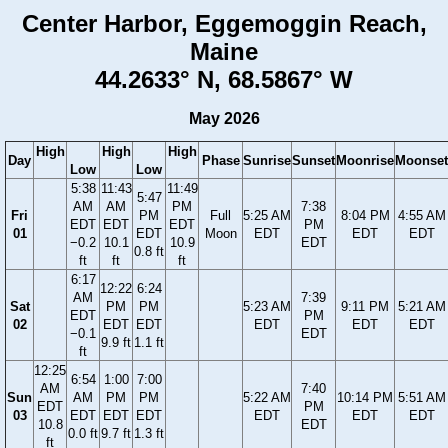
Center Harbor, Eggemoggin Reach,
Maine
44.2633° N, 68.5867° W
May 2026
High
High
High
Day
Phase
Sunrise
Sunset
Moonrise
Moonset
Low
Low
5:38
11:43
11:49
5:47
AM
AM
PM
7:38
Fri
PM
Full
5:25 AM
8:04 PM
4:55 AM
EDT
EDT
EDT
PM
01
EDT
Moon
EDT
EDT
EDT
−0.2
10.1
10.9
EDT
0.8 ft
ft
ft
ft
6:17
12:22
6:24
AM
7:39
Sat
PM
PM
5:23 AM
9:11 PM
5:21 AM
EDT
PM
02
EDT
EDT
EDT
EDT
EDT
−0.1
EDT
9.9 ft
1.1 ft
ft
12:25
6:54
1:00
7:00
AM
7:40
Sun
AM
PM
PM
5:22 AM
10:14 PM
5:51 AM
EDT
PM
03
EDT
EDT
EDT
EDT
EDT
EDT
10.8
EDT
0.0 ft
9.7 ft
1.3 ft
ft