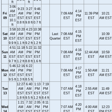
ft
ft
3:06
9:23
3:27
9:46
AM
4:14
Fri
AM
PM
PM
7:09 AM
11:39 PM
10:21
EST
PM
09
EST
EST
EST
EST
EST
AM EST
10.1
EST
0.8 ft
9.8 ft
0.7 ft
ft
3:58
10:20
4:23
10:38
4:15
Sat
AM
AM
PM
PM
Last
7:08 AM
10:39
PM
10
EST
EST
EST
EST
Quarter
EST
AM EST
EST
9.9 ft
1.1 ft
9.2 ft
1.2 ft
4:51
11:18
5:22
11:32
4:16
Sun
AM
AM
PM
PM
7:08 AM
12:44 AM
10:59
PM
11
EST
EST
EST
EST
EST
EST
AM EST
EST
9.7 ft
1.2 ft
8.8 ft
1.6 ft
5:46
12:16
6:22
4:17
Mon
AM
PM
PM
7:08 AM
1:50 AM
11:21
PM
12
EST
EST
EST
EST
EST
AM EST
EST
9.5 ft
1.3 ft
8.5 ft
12:27
6:40
1:13
7:19
4:18
Tue
AM
AM
PM
PM
7:07 AM
2:55 AM
11:49
PM
13
EST
EST
EST
EST
EST
EST
AM EST
EST
1.8 ft
9.5 ft
1.2 ft
8.4 ft
1:21
7:32
2:05
8:11
4:20
Wed
AM
AM
PM
PM
7:07 AM
4:00 AM
12:23
PM
14
EST
EST
EST
EST
EST
EST
PM EST