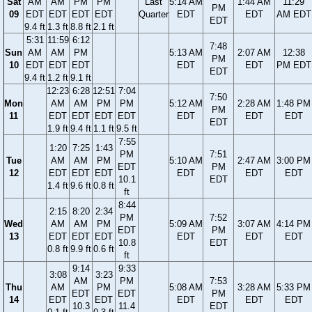
Sat
AM
AM
PM
PM
Last
5:14 AM
1:44 AM
11:29
PM
09
EDT
EDT
EDT
EDT
Quarter
EDT
EDT
AM EDT
EDT
9.4 ft
1.3 ft
8.8 ft
2.1 ft
5:31
11:59
6:12
7:48
Sun
AM
AM
PM
5:13 AM
2:07 AM
12:38
PM
10
EDT
EDT
EDT
EDT
EDT
PM EDT
EDT
9.4 ft
1.2 ft
9.1 ft
12:23
6:28
12:51
7:04
7:50
Mon
AM
AM
PM
PM
5:12 AM
2:28 AM
1:48 PM
PM
11
EDT
EDT
EDT
EDT
EDT
EDT
EDT
EDT
1.9 ft
9.4 ft
1.1 ft
9.5 ft
7:55
1:20
7:25
1:43
PM
7:51
Tue
AM
AM
PM
5:10 AM
2:47 AM
3:00 PM
EDT
PM
12
EDT
EDT
EDT
EDT
EDT
EDT
10.1
EDT
1.4 ft
9.6 ft
0.8 ft
ft
8:44
2:15
8:20
2:34
PM
7:52
Wed
AM
AM
PM
5:09 AM
3:07 AM
4:14 PM
EDT
PM
13
EDT
EDT
EDT
EDT
EDT
EDT
10.8
EDT
0.8 ft
9.9 ft
0.6 ft
ft
9:14
9:33
3:08
3:23
AM
PM
7:53
Thu
AM
PM
5:08 AM
3:28 AM
5:33 PM
EDT
EDT
PM
14
EDT
EDT
EDT
EDT
EDT
10.3
11.4
EDT