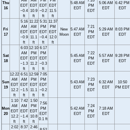
AM
AM
PM
PM
7:20
Thu
5:48 AM
5:06 AM
6:42 PM
EDT
EDT
EDT
EDT
PM
16
EDT
EDT
EDT
−0.4
10.9
−0.2
11.5
EDT
ft
ft
ft
ft
5:16
11:22
5:31
11:37
AM
AM
PM
PM
7:21
Fri
New
5:47 AM
5:29 AM
8:03 PM
EDT
EDT
EDT
EDT
PM
17
Moon
EDT
EDT
EDT
−0.9
11.1
−0.4
12.0
EDT
ft
ft
ft
ft
6:03
12:10
6:17
AM
PM
PM
7:22
Sat
5:45 AM
5:57 AM
9:28 PM
EDT
EDT
EDT
PM
18
EDT
EDT
EDT
−1.3
11.2
−0.3
EDT
ft
ft
ft
12:22
6:51
12:59
7:05
AM
AM
PM
PM
7:23
Sun
5:43 AM
6:32 AM
10:50
EDT
EDT
EDT
EDT
PM
19
EDT
EDT
PM EDT
12.2
−1.5
11.1
−0.2
EDT
ft
ft
ft
ft
1:10
7:42
1:50
7:56
AM
AM
PM
7:24
Mon
PM
5:42 AM
7:18 AM
EDT
EDT
EDT
PM
20
EDT
EDT
EDT
12.2
−1.4
10.8
EDT
0.1 ft
ft
ft
ft
2:02
8:37
2:46
8:52