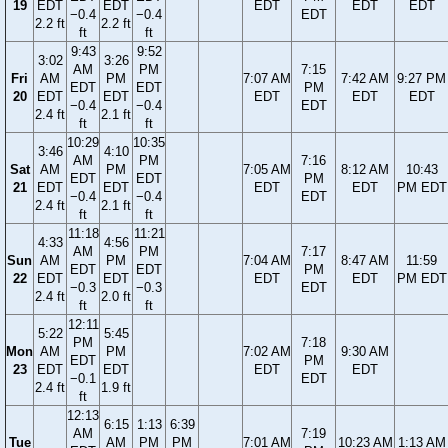
19
EDT
EDT
EDT
EDT
EDT
−0.4
−0.4
EDT
2.2 ft
2.2 ft
ft
ft
9:43
9:52
3:02
3:26
AM
PM
7:15
Fri
AM
PM
7:07 AM
7:42 AM
9:27 PM
EDT
EDT
PM
20
EDT
EDT
EDT
EDT
EDT
−0.4
−0.4
EDT
2.4 ft
2.1 ft
ft
ft
10:29
10:35
3:46
4:10
AM
PM
7:16
Sat
AM
PM
7:05 AM
8:12 AM
10:43
EDT
EDT
PM
21
EDT
EDT
EDT
EDT
PM EDT
−0.4
−0.4
EDT
2.4 ft
2.1 ft
ft
ft
11:18
11:21
4:33
4:56
AM
PM
7:17
Sun
AM
PM
7:04 AM
8:47 AM
11:59
EDT
EDT
PM
22
EDT
EDT
EDT
EDT
PM EDT
−0.3
−0.3
EDT
2.4 ft
2.0 ft
ft
ft
12:11
5:22
5:45
PM
7:18
Mon
AM
PM
7:02 AM
9:30 AM
EDT
PM
23
EDT
EDT
EDT
EDT
−0.1
EDT
2.4 ft
1.9 ft
ft
12:13
6:15
1:13
6:39
AM
7:19
Tue
AM
PM
PM
7:01 AM
10:23 AM
1:13 AM