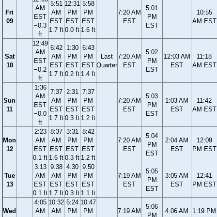
5:51
12:31
5:58
AM
5:01
Fri
AM
PM
PM
7:20 AM
10:55
EST
PM
09
EST
EST
EST
EST
AM EST
−0.3
EST
1.7 ft
0.0 ft
1.6 ft
ft
12:49
6:42
1:30
6:43
AM
5:02
Sat
AM
PM
PM
Last
7:20 AM
12:03 AM
11:18
EST
PM
10
EST
EST
EST
Quarter
EST
EST
AM EST
−0.2
EST
1.7 ft
0.2 ft
1.4 ft
ft
1:36
7:37
2:31
7:37
AM
5:03
Sun
AM
PM
PM
7:20 AM
1:03 AM
11:42
EST
PM
11
EST
EST
EST
EST
EST
AM EST
−0.0
EST
1.7 ft
0.3 ft
1.2 ft
ft
2:23
8:37
3:31
8:42
5:04
Mon
AM
AM
PM
PM
7:20 AM
2:04 AM
12:09
PM
12
EST
EST
EST
EST
EST
EST
PM EST
EST
0.1 ft
1.6 ft
0.3 ft
1.2 ft
3:13
9:38
4:30
9:50
5:05
Tue
AM
AM
PM
PM
7:19 AM
3:05 AM
12:41
PM
13
EST
EST
EST
EST
EST
EST
PM EST
EST
0.1 ft
1.7 ft
0.3 ft
1.1 ft
4:05
10:32
5:24
10:47
5:06
Wed
AM
AM
PM
PM
7:19 AM
4:06 AM
1:19 PM
PM