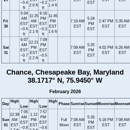
−0.4
−0.2
EST
2.0 ft
1.4 ft
ft
ft
5:04
6:16
11:25
11:45
AM
PM
5:24
Fri
AM
PM
7:10 AM
2:47 PM
5:35 AM
EST
EST
PM
30
EST
EST
EST
EST
EST
−0.5
−0.3
EST
2.1 ft
1.6 ft
ft
ft
6:07
7:09
12:21
AM
PM
5:25
Sat
PM
7:09 AM
4:02 PM
6:26 AM
EST
EST
PM
31
EST
EST
EST
EST
−0.7
−0.5
EST
2.2 ft
ft
ft
Chance, Chesapeake Bay, Maryland
38.1717° N, 75.9450° W
February 2026
High
High
High
Day
Phase
Sunrise
Sunset
Moonrise
Moonset
Low
Low
7:05
7:57
12:39
1:12
AM
PM
5:26
Sun
AM
PM
Full
7:08 AM
5:18 PM
7:08 AM
EST
EST
PM
01
EST
EST
Moon
EST
EST
EST
−0.8
−0.6
EST