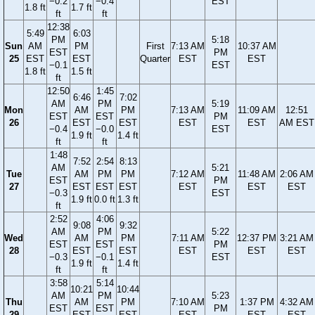
−0.2
−0.4
EST
1.8 ft
1.7 ft
ft
ft
12:38
5:49
6:03
PM
5:18
Sun
AM
PM
First
7:13 AM
10:37 AM
EST
PM
25
EST
EST
Quarter
EST
EST
−0.1
EST
1.8 ft
1.5 ft
ft
12:50
1:45
6:46
7:02
AM
PM
5:19
Mon
AM
PM
7:13 AM
11:09 AM
12:51
EST
EST
PM
26
EST
EST
EST
EST
AM EST
−0.4
−0.0
EST
1.9 ft
1.4 ft
ft
ft
1:48
7:52
2:54
8:13
AM
5:21
Tue
AM
PM
PM
7:12 AM
11:48 AM
2:06 AM
EST
PM
27
EST
EST
EST
EST
EST
EST
−0.3
EST
1.9 ft
0.0 ft
1.3 ft
ft
2:52
4:06
9:08
9:32
AM
PM
5:22
Wed
AM
PM
7:11 AM
12:37 PM
3:21 AM
EST
EST
PM
28
EST
EST
EST
EST
EST
−0.3
−0.1
EST
1.9 ft
1.4 ft
ft
ft
3:58
5:14
10:21
10:44
AM
PM
5:23
Thu
AM
PM
7:10 AM
1:37 PM
4:32 AM
EST
EST
PM
29
EST
EST
EST
EST
EST