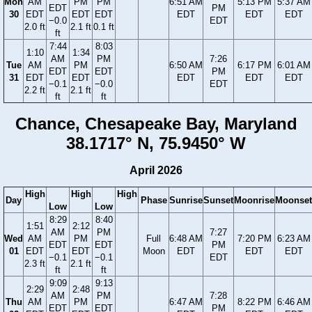
Mon
AM
PM
PM
6:51 AM
5:13 PM
5:37 AM
EDT
PM
30
EDT
EDT
EDT
EDT
EDT
EDT
−0.0
EDT
2.0 ft
2.1 ft
0.1 ft
ft
7:44
8:03
1:10
1:34
AM
PM
7:26
Tue
AM
PM
6:50 AM
6:17 PM
6:01 AM
EDT
EDT
PM
31
EDT
EDT
EDT
EDT
EDT
−0.1
−0.0
EDT
2.2 ft
2.1 ft
ft
ft
Chance, Chesapeake Bay, Maryland
38.1717° N, 75.9450° W
April 2026
High
High
High
Day
Phase
Sunrise
Sunset
Moonrise
Moonset
Low
Low
8:29
8:40
1:51
2:12
AM
PM
7:27
Wed
AM
PM
Full
6:48 AM
7:20 PM
6:23 AM
EDT
EDT
PM
01
EDT
EDT
Moon
EDT
EDT
EDT
−0.1
−0.1
EDT
2.3 ft
2.1 ft
ft
ft
9:09
9:13
2:29
2:48
AM
PM
7:28
Thu
AM
PM
6:47 AM
8:22 PM
6:46 AM
EDT
EDT
PM