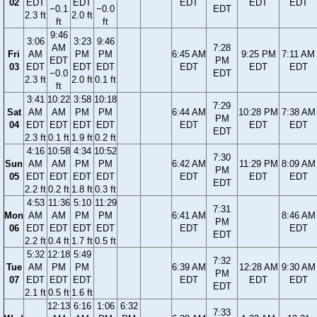
02
EDT
EDT
EDT
EDT
EDT
−0.1
−0.0
EDT
2.3 ft
2.0 ft
ft
ft
9:46
3:06
3:23
9:46
AM
7:28
Fri
AM
PM
PM
6:45 AM
9:25 PM
7:11 AM
EDT
PM
03
EDT
EDT
EDT
EDT
EDT
EDT
−0.0
EDT
2.3 ft
2.0 ft
0.1 ft
ft
3:41
10:22
3:58
10:18
7:29
Sat
AM
AM
PM
PM
6:44 AM
10:28 PM
7:38 AM
PM
04
EDT
EDT
EDT
EDT
EDT
EDT
EDT
EDT
2.3 ft
0.1 ft
1.9 ft
0.2 ft
4:16
10:58
4:34
10:52
7:30
Sun
AM
AM
PM
PM
6:42 AM
11:29 PM
8:09 AM
PM
05
EDT
EDT
EDT
EDT
EDT
EDT
EDT
EDT
2.2 ft
0.2 ft
1.8 ft
0.3 ft
4:53
11:36
5:10
11:29
7:31
Mon
AM
AM
PM
PM
6:41 AM
8:46 AM
PM
06
EDT
EDT
EDT
EDT
EDT
EDT
EDT
2.2 ft
0.4 ft
1.7 ft
0.5 ft
5:32
12:18
5:49
7:32
Tue
AM
PM
PM
6:39 AM
12:28 AM
9:30 AM
PM
07
EDT
EDT
EDT
EDT
EDT
EDT
EDT
2.1 ft
0.5 ft
1.6 ft
12:13
6:16
1:06
6:32
7:33