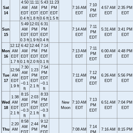
4:50
11:11
5:43
11:23
7:10
Sat
AM
AM
PM
PM
7:16 AM
4:57 AM
2:35 PM
PM
14
EDT
EDT
EDT
EDT
EDT
EDT
EDT
EDT
0.4 ft
1.8 ft
0.6 ft
1.5 ft
5:49
12:01
6:31
7:11
Sun
AM
PM
PM
7:14 AM
5:31 AM
3:41 PM
PM
15
EDT
EDT
EDT
EDT
EDT
EDT
EDT
0.3 ft
1.9 ft
0.4 ft
12:12
6:42
12:44
7:14
7:11
Mon
AM
AM
PM
PM
7:13 AM
6:00 AM
4:48 PM
PM
16
EDT
EDT
EDT
EDT
EDT
EDT
EDT
EDT
1.7 ft
0.1 ft
2.0 ft
0.1 ft
7:30
7:54
12:56
1:23
AM
PM
7:12
Tue
AM
PM
7:11 AM
6:26 AM
5:56 PM
EDT
EDT
PM
17
EDT
EDT
EDT
EDT
EDT
−0.1
−0.1
EDT
1.9 ft
2.1 ft
ft
ft
8:15
8:33
1:38
2:03
AM
PM
7:13
Wed
AM
PM
New
7:10 AM
6:51 AM
7:04 PM
EDT
EDT
PM
18
EDT
EDT
Moon
EDT
EDT
EDT
−0.3
−0.3
EDT
2.1 ft
2.1 ft
ft
ft
8:58
9:12
2:20
2:44
AM
PM
7:14
Thu
AM
PM
7:08 AM
7:16 AM
8:15 PM
EDT
EDT
PM