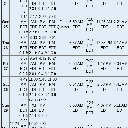
EDT
PM
24
EDT
EDT
EDT
EDT
EDT
EDT
−0.1
EDT
2.3 ft
0.1 ft
1.7 ft
ft
1:14
7:17
2:22
7:43
7:20
Wed
AM
AM
PM
PM
First
6:59 AM
11:25 AM
2:21 AM
PM
25
EDT
EDT
EDT
EDT
Quarter
EDT
EDT
EDT
EDT
0.0 ft
2.2 ft
0.3 ft
1.7 ft
2:24
8:30
3:33
9:01
7:21
Thu
AM
AM
PM
PM
6:57 AM
12:35 PM
3:17 AM
PM
26
EDT
EDT
EDT
EDT
EDT
EDT
EDT
EDT
0.1 ft
2.1 ft
0.4 ft
1.6 ft
3:37
9:54
4:42
10:24
7:22
Fri
AM
AM
PM
PM
6:56 AM
1:47 PM
4:04 AM
PM
27
EDT
EDT
EDT
EDT
EDT
EDT
EDT
EDT
0.2 ft
2.0 ft
0.4 ft
1.7 ft
4:49
11:08
5:43
11:30
7:23
Sat
AM
AM
PM
PM
6:54 AM
2:58 PM
4:41 AM
PM
28
EDT
EDT
EDT
EDT
EDT
EDT
EDT
EDT
0.1 ft
2.1 ft
0.3 ft
1.9 ft
5:55
12:05
6:37
7:24
Sun
AM
PM
PM
6:53 AM
4:07 PM
5:11 AM
PM
29
EDT
EDT
EDT
EDT
EDT
EDT
EDT
0.1 ft
2.1 ft
0.2 ft
6:53
12:24
12:52
7:23
AM
7:25