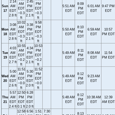
2:14
2:45
AM
PM
8:09
Sun
AM
PM
5:51 AM
6:01 AM
9:47 PM
EDT
EDT
PM
17
EDT
EDT
EDT
EDT
EDT
−0.3
−0.3
EDT
2.8 ft
2.1 ft
ft
ft
10:02
9:58
3:08
3:38
AM
PM
8:10
Mon
AM
PM
5:50 AM
6:59 AM
10:57
EDT
EDT
PM
18
EDT
EDT
EDT
EDT
PM EDT
−0.3
−0.3
EDT
2.8 ft
2.1 ft
ft
ft
10:55
10:53
4:03
4:34
AM
PM
8:11
Tue
AM
PM
5:49 AM
8:08 AM
11:54
EDT
EDT
PM
19
EDT
EDT
EDT
EDT
PM EDT
−0.2
−0.2
EDT
2.7 ft
2.1 ft
ft
ft
11:51
11:52
5:00
5:30
AM
PM
8:12
Wed
AM
PM
5:49 AM
9:23 AM
EDT
EDT
PM
20
EDT
EDT
EDT
EDT
−0.0
−0.0
EDT
2.6 ft
2.0 ft
ft
ft
5:57
12:50
6:28
8:12
Thu
AM
PM
PM
5:48 AM
10:38 AM
12:39
PM
21
EDT
EDT
EDT
EDT
EDT
AM EDT
EDT
2.4 ft
0.1 ft
2.0 ft
12:58
6:56
1:51
7:30
8:13