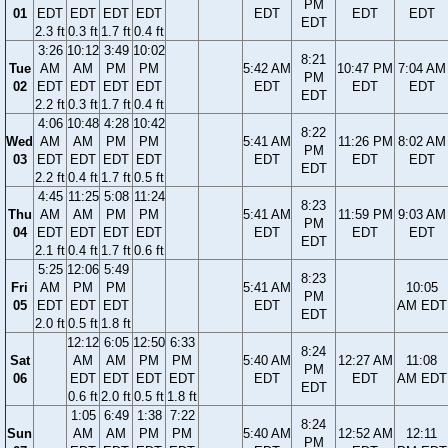
PM
01
EDT
EDT
EDT
EDT
EDT
EDT
EDT
EDT
2.3 ft
0.3 ft
1.7 ft
0.4 ft
3:26
10:12
3:49
10:02
8:21
Tue
AM
AM
PM
PM
5:42 AM
10:47 PM
7:04 AM
PM
02
EDT
EDT
EDT
EDT
EDT
EDT
EDT
EDT
2.2 ft
0.3 ft
1.7 ft
0.4 ft
4:06
10:48
4:28
10:42
8:22
Wed
AM
AM
PM
PM
5:41 AM
11:26 PM
8:02 AM
PM
03
EDT
EDT
EDT
EDT
EDT
EDT
EDT
EDT
2.2 ft
0.4 ft
1.7 ft
0.5 ft
4:45
11:25
5:08
11:24
8:23
Thu
AM
AM
PM
PM
5:41 AM
11:59 PM
9:03 AM
PM
04
EDT
EDT
EDT
EDT
EDT
EDT
EDT
EDT
2.1 ft
0.4 ft
1.7 ft
0.6 ft
5:25
12:06
5:49
8:23
Fri
AM
PM
PM
5:41 AM
10:05
PM
05
EDT
EDT
EDT
EDT
AM EDT
EDT
2.0 ft
0.5 ft
1.8 ft
12:12
6:05
12:50
6:33
8:24
Sat
AM
AM
PM
PM
5:40 AM
12:27 AM
11:08
PM
06
EDT
EDT
EDT
EDT
EDT
EDT
AM EDT
EDT
0.6 ft
2.0 ft
0.5 ft
1.8 ft
1:05
6:49
1:38
7:22
8:24
Sun
AM
AM
PM
PM
5:40 AM
12:52 AM
12:11
PM