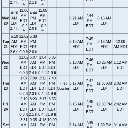
2.7 ft
2.1 ft
ft
ft
11:06
11:05
4:16
4:44
AM
PM
7:44
Mon
AM
PM
6:21 AM
8:15 AM
EDT
EDT
PM
20
EDT
EDT
EDT
EDT
−0.2
−0.2
EDT
2.7 ft
2.0 ft
ft
ft
5:10
12:02
5:38
7:45
Tue
AM
PM
PM
6:19 AM
9:16 AM
12:09
PM
21
EDT
EDT
EDT
EDT
EDT
AM EDT
EDT
2.6 ft
0.0 ft
2.0 ft
12:02
6:07
1:04
6:35
7:46
Wed
AM
AM
PM
PM
6:18 AM
10:25 AM
1:12 AM
PM
22
EDT
EDT
EDT
EDT
EDT
EDT
EDT
EDT
0.0 ft
2.4 ft
0.2 ft
1.9 ft
1:07
7:09
2:11
7:40
7:47
Thu
AM
AM
PM
PM
First
6:17 AM
11:38 AM
2:02 AM
PM
23
EDT
EDT
EDT
EDT
Quarter
EDT
EDT
EDT
EDT
0.2 ft
2.3 ft
0.4 ft
1.9 ft
2:19
8:20
3:17
8:55
7:48
Fri
AM
AM
PM
PM
6:15 AM
12:50 PM
2:42 AM
PM
24
EDT
EDT
EDT
EDT
EDT
EDT
EDT
EDT
0.3 ft
2.1 ft
0.4 ft
1.9 ft
3:31
9:35
4:18
10:09
7:49
Sat
AM
AM
PM
PM
6:14 AM
1:59 PM
3:14 AM
PM