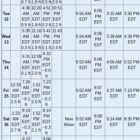
0.7 ft
1.8 ft
0.5 ft
2.0 ft
4:36
10:20
4:51
10:51
8:05
Tue
AM
AM
PM
PM
5:55 AM
3:15 AM
3:30 PM
PM
12
EDT
EDT
EDT
EDT
EDT
EDT
EDT
EDT
0.5 ft
1.9 ft
0.3 ft
2.2 ft
5:35
11:16
5:41
11:43
8:06
Wed
AM
AM
PM
PM
5:54 AM
3:39 AM
4:39 PM
PM
13
EDT
EDT
EDT
EDT
EDT
EDT
EDT
EDT
0.3 ft
1.9 ft
0.1 ft
2.4 ft
6:32
6:31
12:09
PM
8:06
Thu
AM
PM
5:53 AM
4:06 AM
5:52 PM
EDT
PM
14
EDT
EDT
EDT
EDT
EDT
−0.0
EDT
0.1 ft
2.0 ft
ft
7:26
7:23
12:33
1:01
AM
PM
8:07
Fri
AM
PM
5:52 AM
4:37 AM
7:10 PM
EDT
EDT
PM
15
EDT
EDT
EDT
EDT
EDT
−0.1
−0.2
EDT
2.5 ft
2.0 ft
ft
ft
8:19
8:14
1:23
1:52
AM
PM
8:08
Sat
AM
PM
New
5:52 AM
5:14 AM
8:30 PM
EDT
EDT
PM
16
EDT
EDT
Moon
EDT
EDT
EDT
−0.3
−0.3
EDT
2.7 ft
2.1 ft
ft
ft
9:10
9:06