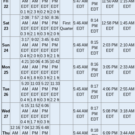
Fri
AM
AM
PM
PM
5:47 AM
11:50 AM
1:15 AM
PM
22
EDT
EDT
EDT
EDT
EDT
EDT
EDT
EDT
0.1 ft
2.3 ft
0.2 ft
2.0 ft
2:08
7:57
2:50
8:36
8:14
Sat
AM
AM
PM
PM
First
5:46 AM
12:58 PM
1:45 AM
PM
23
EDT
EDT
EDT
EDT
Quarter
EDT
EDT
EDT
EDT
0.3 ft
2.1 ft
0.3 ft
2.0 ft
3:17
9:02
3:45
9:43
8:15
Sun
AM
AM
PM
PM
5:46 AM
2:03 PM
2:10 AM
PM
24
EDT
EDT
EDT
EDT
EDT
EDT
EDT
EDT
0.4 ft
2.0 ft
0.3 ft
2.1 ft
4:21
10:06
4:35
10:42
8:16
Mon
AM
AM
PM
PM
5:45 AM
3:05 PM
2:33 AM
PM
25
EDT
EDT
EDT
EDT
EDT
EDT
EDT
EDT
0.4 ft
1.8 ft
0.3 ft
2.1 ft
5:20
11:03
5:22
11:33
8:17
Tue
AM
AM
PM
PM
5:45 AM
4:06 PM
2:55 AM
PM
26
EDT
EDT
EDT
EDT
EDT
EDT
EDT
EDT
0.4 ft
1.8 ft
0.3 ft
2.2 ft
6:15
11:52
6:06
8:17
Wed
AM
AM
PM
5:44 AM
5:08 PM
3:18 AM
PM
27
EDT
EDT
EDT
EDT
EDT
EDT
EDT
0.4 ft
1.7 ft
0.3 ft
12:16
7:04
12:35
6:48
8:18
Thu
AM
AM
PM
PM
5:44 AM
6:09 PM
3:44 AM