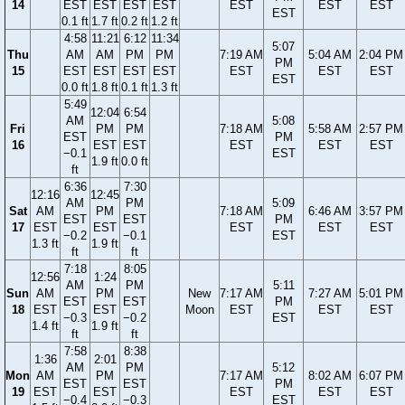
14
EST
EST
EST
EST
EST
EST
EST
EST
0.1 ft
1.7 ft
0.2 ft
1.2 ft
4:58
11:21
6:12
11:34
5:07
Thu
AM
AM
PM
PM
7:19 AM
5:04 AM
2:04 PM
PM
15
EST
EST
EST
EST
EST
EST
EST
EST
0.0 ft
1.8 ft
0.1 ft
1.3 ft
5:49
12:04
6:54
AM
5:08
Fri
PM
PM
7:18 AM
5:58 AM
2:57 PM
EST
PM
16
EST
EST
EST
EST
EST
−0.1
EST
1.9 ft
0.0 ft
ft
6:36
7:30
12:16
12:45
AM
PM
5:09
Sat
AM
PM
7:18 AM
6:46 AM
3:57 PM
EST
EST
PM
17
EST
EST
EST
EST
EST
−0.2
−0.1
EST
1.3 ft
1.9 ft
ft
ft
7:18
8:05
12:56
1:24
AM
PM
5:11
Sun
AM
PM
New
7:17 AM
7:27 AM
5:01 PM
EST
EST
PM
18
EST
EST
Moon
EST
EST
EST
−0.3
−0.2
EST
1.4 ft
1.9 ft
ft
ft
7:58
8:38
1:36
2:01
AM
PM
5:12
Mon
AM
PM
7:17 AM
8:02 AM
6:07 PM
EST
EST
PM
19
EST
EST
EST
EST
EST
−0.4
−0.3
EST