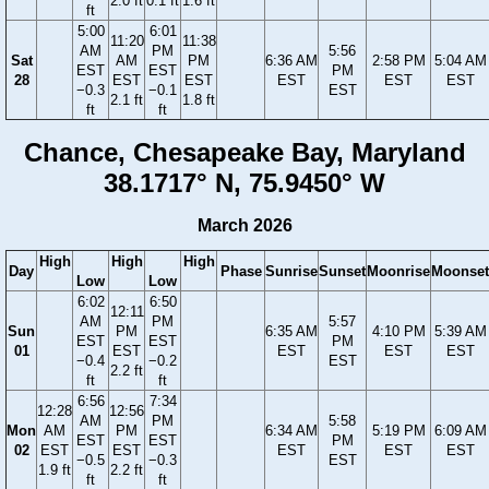
2.0 ft
0.1 ft
1.6 ft
ft
5:00
6:01
11:20
11:38
AM
PM
5:56
Sat
AM
PM
6:36 AM
2:58 PM
5:04 AM
EST
EST
PM
28
EST
EST
EST
EST
EST
−0.3
−0.1
EST
2.1 ft
1.8 ft
ft
ft
Chance, Chesapeake Bay, Maryland
38.1717° N, 75.9450° W
March 2026
High
High
High
Day
Phase
Sunrise
Sunset
Moonrise
Moonset
Low
Low
6:02
6:50
12:11
AM
PM
5:57
Sun
PM
6:35 AM
4:10 PM
5:39 AM
EST
EST
PM
01
EST
EST
EST
EST
−0.4
−0.2
EST
2.2 ft
ft
ft
6:56
7:34
12:28
12:56
AM
PM
5:58
Mon
AM
PM
6:34 AM
5:19 PM
6:09 AM
EST
EST
PM
02
EST
EST
EST
EST
EST
−0.5
−0.3
EST
1.9 ft
2.2 ft
ft
ft