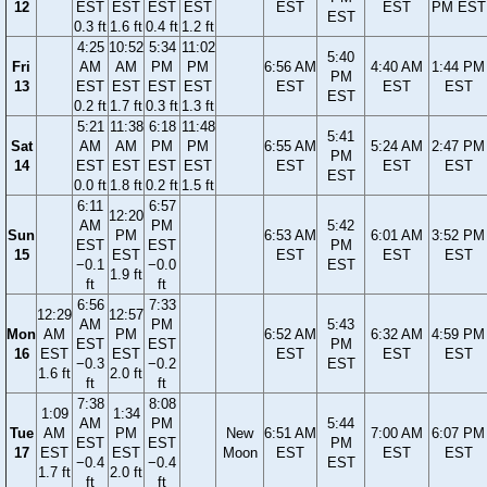
12
EST
EST
EST
EST
EST
EST
PM EST
EST
0.3 ft
1.6 ft
0.4 ft
1.2 ft
4:25
10:52
5:34
11:02
5:40
Fri
AM
AM
PM
PM
6:56 AM
4:40 AM
1:44 PM
PM
13
EST
EST
EST
EST
EST
EST
EST
EST
0.2 ft
1.7 ft
0.3 ft
1.3 ft
5:21
11:38
6:18
11:48
5:41
Sat
AM
AM
PM
PM
6:55 AM
5:24 AM
2:47 PM
PM
14
EST
EST
EST
EST
EST
EST
EST
EST
0.0 ft
1.8 ft
0.2 ft
1.5 ft
6:11
6:57
12:20
AM
PM
5:42
Sun
PM
6:53 AM
6:01 AM
3:52 PM
EST
EST
PM
15
EST
EST
EST
EST
−0.1
−0.0
EST
1.9 ft
ft
ft
6:56
7:33
12:29
12:57
AM
PM
5:43
Mon
AM
PM
6:52 AM
6:32 AM
4:59 PM
EST
EST
PM
16
EST
EST
EST
EST
EST
−0.3
−0.2
EST
1.6 ft
2.0 ft
ft
ft
7:38
8:08
1:09
1:34
AM
PM
5:44
Tue
AM
PM
New
6:51 AM
7:00 AM
6:07 PM
EST
EST
PM
17
EST
EST
Moon
EST
EST
EST
−0.4
−0.4
EST
1.7 ft
2.0 ft
ft
ft