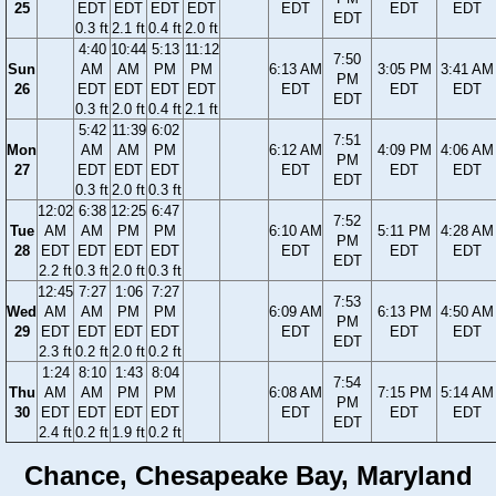
25
EDT
EDT
EDT
EDT
EDT
EDT
EDT
EDT
0.3 ft
2.1 ft
0.4 ft
2.0 ft
4:40
10:44
5:13
11:12
7:50
Sun
AM
AM
PM
PM
6:13 AM
3:05 PM
3:41 AM
PM
26
EDT
EDT
EDT
EDT
EDT
EDT
EDT
EDT
0.3 ft
2.0 ft
0.4 ft
2.1 ft
5:42
11:39
6:02
7:51
Mon
AM
AM
PM
6:12 AM
4:09 PM
4:06 AM
PM
27
EDT
EDT
EDT
EDT
EDT
EDT
EDT
0.3 ft
2.0 ft
0.3 ft
12:02
6:38
12:25
6:47
7:52
Tue
AM
AM
PM
PM
6:10 AM
5:11 PM
4:28 AM
PM
28
EDT
EDT
EDT
EDT
EDT
EDT
EDT
EDT
2.2 ft
0.3 ft
2.0 ft
0.3 ft
12:45
7:27
1:06
7:27
7:53
Wed
AM
AM
PM
PM
6:09 AM
6:13 PM
4:50 AM
PM
29
EDT
EDT
EDT
EDT
EDT
EDT
EDT
EDT
2.3 ft
0.2 ft
2.0 ft
0.2 ft
1:24
8:10
1:43
8:04
7:54
Thu
AM
AM
PM
PM
6:08 AM
7:15 PM
5:14 AM
PM
30
EDT
EDT
EDT
EDT
EDT
EDT
EDT
EDT
2.4 ft
0.2 ft
1.9 ft
0.2 ft
Chance, Chesapeake Bay, Maryland