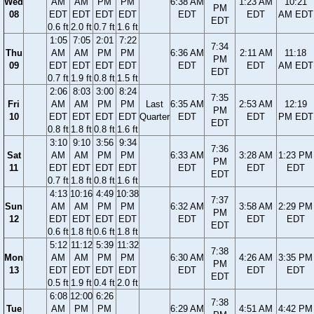
Wed
AM
AM
PM
PM
6:38 AM
1:23 AM
10:21
PM
08
EDT
EDT
EDT
EDT
EDT
EDT
AM EDT
EDT
0.6 ft
2.0 ft
0.7 ft
1.6 ft
1:05
7:05
2:01
7:22
7:34
Thu
AM
AM
PM
PM
6:36 AM
2:11 AM
11:18
PM
09
EDT
EDT
EDT
EDT
EDT
EDT
AM EDT
EDT
0.7 ft
1.9 ft
0.8 ft
1.5 ft
2:06
8:03
3:00
8:24
7:35
Fri
AM
AM
PM
PM
Last
6:35 AM
2:53 AM
12:19
PM
10
EDT
EDT
EDT
EDT
Quarter
EDT
EDT
PM EDT
EDT
0.8 ft
1.8 ft
0.8 ft
1.6 ft
3:10
9:10
3:56
9:34
7:36
Sat
AM
AM
PM
PM
6:33 AM
3:28 AM
1:23 PM
PM
11
EDT
EDT
EDT
EDT
EDT
EDT
EDT
EDT
0.7 ft
1.8 ft
0.8 ft
1.6 ft
4:13
10:16
4:49
10:38
7:37
Sun
AM
AM
PM
PM
6:32 AM
3:58 AM
2:29 PM
PM
12
EDT
EDT
EDT
EDT
EDT
EDT
EDT
EDT
0.6 ft
1.8 ft
0.6 ft
1.8 ft
5:12
11:12
5:39
11:32
7:38
Mon
AM
AM
PM
PM
6:30 AM
4:26 AM
3:35 PM
PM
13
EDT
EDT
EDT
EDT
EDT
EDT
EDT
EDT
0.5 ft
1.9 ft
0.4 ft
2.0 ft
6:08
12:00
6:26
7:38
Tue
AM
PM
PM
6:29 AM
4:51 AM
4:42 PM