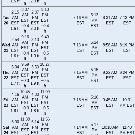
1.5 ft
2.0 ft
ft
ft
8:37
9:13
2:15
2:37
AM
PM
5:13
Tue
AM
PM
7:16 AM
8:31 AM
7:13 PM
EST
EST
PM
20
EST
EST
EST
EST
EST
−0.4
−0.4
EST
1.6 ft
2.0 ft
ft
ft
9:16
9:49
2:54
3:13
AM
PM
5:14
Wed
AM
PM
7:16 AM
8:58 AM
8:19 PM
EST
EST
PM
21
EST
EST
EST
EST
EST
−0.4
−0.5
EST
1.6 ft
1.9 ft
ft
ft
9:59
10:27
3:34
3:50
AM
PM
5:15
Thu
AM
PM
7:15 AM
9:22 AM
9:24 PM
EST
EST
PM
22
EST
EST
EST
EST
EST
−0.3
−0.5
EST
1.7 ft
1.9 ft
ft
ft
10:45
11:09
4:16
4:30
AM
PM
5:16
Fri
AM
PM
7:15 AM
9:45 AM
10:31
EST
EST
PM
23
EST
EST
EST
EST
PM EST
−0.3
−0.5
EST
1.8 ft
1.8 ft
ft
ft
11:38
11:56
5:00
5:14
AM
PM
5:17
Sat
AM
PM
7:14 AM
10:10 AM
11:40
EST
EST
PM
24
EST
EST
EST
EST
PM EST