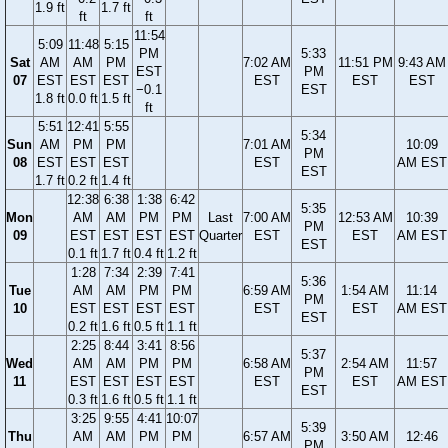
1.9 ft
1.7 ft
ft
ft
11:54
5:09
11:48
5:15
PM
5:33
Sat
AM
AM
PM
7:02 AM
11:51 PM
9:43 AM
EST
PM
07
EST
EST
EST
EST
EST
EST
−0.1
EST
1.8 ft
0.0 ft
1.5 ft
ft
5:51
12:41
5:55
5:34
Sun
AM
PM
PM
7:01 AM
10:09
PM
08
EST
EST
EST
EST
AM EST
EST
1.7 ft
0.2 ft
1.4 ft
12:38
6:38
1:38
6:42
5:35
Mon
AM
AM
PM
PM
Last
7:00 AM
12:53 AM
10:39
PM
09
EST
EST
EST
EST
Quarter
EST
EST
AM EST
EST
0.1 ft
1.7 ft
0.4 ft
1.2 ft
1:28
7:34
2:39
7:41
5:36
Tue
AM
AM
PM
PM
6:59 AM
1:54 AM
11:14
PM
10
EST
EST
EST
EST
EST
EST
AM EST
EST
0.2 ft
1.6 ft
0.5 ft
1.1 ft
2:25
8:44
3:41
8:56
5:37
Wed
AM
AM
PM
PM
6:58 AM
2:54 AM
11:57
PM
11
EST
EST
EST
EST
EST
EST
AM EST
EST
0.3 ft
1.6 ft
0.5 ft
1.1 ft
3:25
9:55
4:41
10:07
5:39
Thu
AM
AM
PM
PM
6:57 AM
3:50 AM
12:46
PM