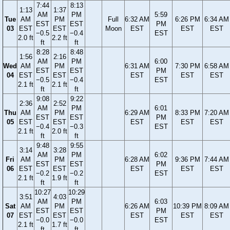
7:44
8:13
1:13
1:37
AM
PM
5:59
Tue
AM
PM
Full
6:32 AM
6:26 PM
6:34 AM
EST
EST
PM
03
EST
EST
Moon
EST
EST
EST
−0.5
−0.4
EST
2.0 ft
2.2 ft
ft
ft
8:28
8:48
1:56
2:16
AM
PM
6:00
Wed
AM
PM
6:31 AM
7:30 PM
6:58 AM
EST
EST
PM
04
EST
EST
EST
EST
EST
−0.5
−0.4
EST
2.1 ft
2.1 ft
ft
ft
9:08
9:22
2:36
2:52
AM
PM
6:01
Thu
AM
PM
6:29 AM
8:33 PM
7:20 AM
EST
EST
PM
05
EST
EST
EST
EST
EST
−0.4
−0.3
EST
2.1 ft
2.0 ft
ft
ft
9:48
9:55
3:14
3:28
AM
PM
6:02
Fri
AM
PM
6:28 AM
9:36 PM
7:44 AM
EST
EST
PM
06
EST
EST
EST
EST
EST
−0.2
−0.2
EST
2.1 ft
1.9 ft
ft
ft
10:27
10:29
3:51
4:03
AM
PM
6:03
Sat
AM
PM
6:26 AM
10:39 PM
8:09 AM
EST
EST
PM
07
EST
EST
EST
EST
EST
−0.0
−0.0
EST
2.1 ft
1.7 ft
ft
ft