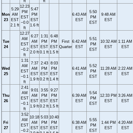
ft
ft
12:23
5:29
5:47
PM
5:50
Mon
AM
PM
6:43 AM
9:48 AM
EST
PM
23
EST
EST
EST
EST
−0.0
EST
2.1 ft
1.6 ft
ft
12:27
6:27
1:31
6:48
AM
5:51
Tue
AM
PM
PM
First
6:42 AM
10:32 AM
1:11 AM
EST
PM
24
EST
EST
EST
Quarter
EST
EST
EST
−0.2
EST
2.0 ft
0.1 ft
1.5 ft
ft
1:31
7:37
2:43
8:03
AM
5:52
Wed
AM
PM
PM
6:41 AM
11:28 AM
2:22 AM
EST
PM
25
EST
EST
EST
EST
EST
EST
−0.1
EST
1.9 ft
0.2 ft
1.4 ft
ft
2:41
9:01
3:55
9:27
AM
5:54
Thu
AM
PM
PM
6:39 AM
12:33 PM
3:26 AM
EST
PM
26
EST
EST
EST
EST
EST
EST
−0.1
EST
1.9 ft
0.2 ft
1.5 ft
ft
3:52
10:18
5:03
10:40
AM
5:55
Fri
AM
PM
PM
6:38 AM
1:44 PM
4:20 AM
EST
PM
27
EST
EST
EST
EST
EST
EST
−0.2
EST