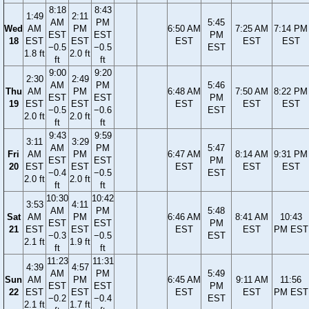
8:18
8:43
1:49
2:11
AM
PM
5:45
Wed
AM
PM
6:50 AM
7:25 AM
7:14 PM
EST
EST
PM
18
EST
EST
EST
EST
EST
−0.5
−0.5
EST
1.8 ft
2.0 ft
ft
ft
9:00
9:20
2:30
2:49
AM
PM
5:46
Thu
AM
PM
6:48 AM
7:50 AM
8:22 PM
EST
EST
PM
19
EST
EST
EST
EST
EST
−0.5
−0.6
EST
2.0 ft
2.0 ft
ft
ft
9:43
9:59
3:11
3:29
AM
PM
5:47
Fri
AM
PM
6:47 AM
8:14 AM
9:31 PM
EST
EST
PM
20
EST
EST
EST
EST
EST
−0.4
−0.5
EST
2.0 ft
2.0 ft
ft
ft
10:30
10:42
3:53
4:11
AM
PM
5:48
Sat
AM
PM
6:46 AM
8:41 AM
10:43
EST
EST
PM
21
EST
EST
EST
EST
PM EST
−0.3
−0.5
EST
2.1 ft
1.9 ft
ft
ft
11:23
11:31
4:39
4:57
AM
PM
5:49
Sun
AM
PM
6:45 AM
9:11 AM
11:56
EST
EST
PM
22
EST
EST
EST
EST
PM EST
−0.2
−0.4
EST
2.1 ft
1.7 ft