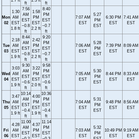
1.7 ft
2.3 ft
ft
ft
7:56
8:40
1:30
1:58
AM
PM
5:27
Mon
AM
PM
7:07 AM
6:30 PM
7:41 AM
EST
EST
PM
02
EST
EST
EST
EST
EST
−0.8
−0.7
EST
1.8 ft
2.2 ft
ft
ft
8:44
9:20
2:18
2:42
AM
PM
5:28
Tue
AM
PM
7:06 AM
7:39 PM
8:09 AM
EST
EST
PM
03
EST
EST
EST
EST
EST
−0.8
−0.7
EST
1.9 ft
2.2 ft
ft
ft
9:30
9:58
3:03
3:22
AM
PM
5:30
Wed
AM
PM
7:05 AM
8:44 PM
8:33 AM
EST
EST
PM
04
EST
EST
EST
EST
EST
−0.6
−0.6
EST
1.9 ft
2.0 ft
ft
ft
10:14
10:36
3:47
4:00
AM
PM
5:31
Thu
AM
PM
7:04 AM
9:48 PM
8:56 AM
EST
EST
PM
05
EST
EST
EST
EST
EST
−0.4
−0.4
EST
1.9 ft
1.9 ft
ft
ft
11:00
11:14
4:28
4:37
AM
PM
5:32
Fri
AM
PM
7:03 AM
10:49 PM
9:19 AM
EST
EST
PM
06
EST
EST
EST
EST
EST
−0.2
−0.3
EST