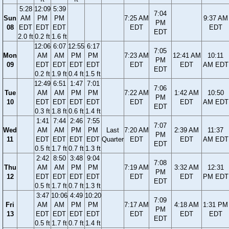
5:28
12:09
5:39
7:04
Sun
AM
PM
PM
7:25 AM
9:37 AM
PM
08
EDT
EDT
EDT
EDT
EDT
EDT
2.0 ft
0.2 ft
1.6 ft
12:06
6:07
12:55
6:17
7:05
Mon
AM
AM
PM
PM
7:23 AM
12:41 AM
10:11
PM
09
EDT
EDT
EDT
EDT
EDT
EDT
AM EDT
EDT
0.2 ft
1.9 ft
0.4 ft
1.5 ft
12:49
6:51
1:47
7:01
7:06
Tue
AM
AM
PM
PM
7:22 AM
1:42 AM
10:50
PM
10
EDT
EDT
EDT
EDT
EDT
EDT
AM EDT
EDT
0.3 ft
1.8 ft
0.6 ft
1.4 ft
1:41
7:44
2:46
7:55
7:07
Wed
AM
AM
PM
PM
Last
7:20 AM
2:39 AM
11:37
PM
11
EDT
EDT
EDT
EDT
Quarter
EDT
EDT
AM EDT
EDT
0.5 ft
1.7 ft
0.7 ft
1.3 ft
2:42
8:50
3:48
9:04
7:08
Thu
AM
AM
PM
PM
7:19 AM
3:32 AM
12:31
PM
12
EDT
EDT
EDT
EDT
EDT
EDT
PM EDT
EDT
0.5 ft
1.7 ft
0.7 ft
1.3 ft
3:47
10:06
4:49
10:20
7:09
Fri
AM
AM
PM
PM
7:17 AM
4:18 AM
1:31 PM
PM
13
EDT
EDT
EDT
EDT
EDT
EDT
EDT
EDT
0.5 ft
1.7 ft
0.7 ft
1.4 ft