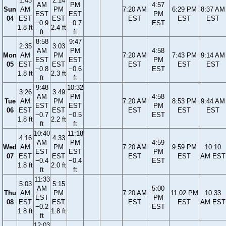
1:43
2:14
AM
PM
4:57
Sun
AM
PM
7:20 AM
6:29 PM
8:37 AM
EST
EST
PM
04
EST
EST
EST
EST
EST
−0.9
−0.7
EST
1.8 ft
2.4 ft
ft
ft
8:58
9:47
2:35
3:03
AM
PM
4:58
Mon
AM
PM
7:20 AM
7:43 PM
9:14 AM
EST
EST
PM
05
EST
EST
EST
EST
EST
−0.8
−0.6
EST
1.8 ft
2.3 ft
ft
ft
9:48
10:32
3:26
3:49
AM
PM
4:58
Tue
AM
PM
7:20 AM
8:53 PM
9:44 AM
EST
EST
PM
06
EST
EST
EST
EST
EST
−0.7
−0.5
EST
1.8 ft
2.2 ft
ft
ft
10:40
11:18
4:16
4:33
AM
PM
4:59
Wed
AM
PM
7:20 AM
9:59 PM
10:10
EST
EST
PM
07
EST
EST
EST
EST
AM EST
−0.4
−0.4
EST
1.8 ft
2.0 ft
ft
ft
11:33
5:03
5:15
AM
5:00
Thu
AM
PM
7:20 AM
11:02 PM
10:33
EST
PM
08
EST
EST
EST
EST
AM EST
−0.2
EST
1.8 ft
1.8 ft
ft
12:03