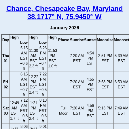
Chance, Chesapeake Bay, Maryland
38.1717° N, 75.9450° W
January 2026
High
High
High
Day
Phase
Sunrise
Sunset
Moonrise
Moonset
Low
Low
5:15
6:26
11:30
11:53
AM
PM
4:54
Thu
AM
PM
7:20 AM
2:51 PM
5:39 AM
EST
EST
PM
01
EST
EST
EST
EST
EST
−0.6
−0.4
EST
2.3 ft
1.6 ft
ft
ft
6:15
7:22
12:27
AM
PM
4:55
Fri
PM
7:20 AM
3:58 PM
6:50 AM
EST
EST
PM
02
EST
EST
EST
EST
−0.7
−0.5
EST
2.4 ft
ft
ft
7:12
8:13
12:49
1:21
AM
PM
4:56
Sat
AM
PM
Full
7:20 AM
5:13 PM
7:49 AM
EST
EST
PM
03
EST
EST
Moon
EST
EST
EST
−0.8
−0.6
EST
1.7 ft
2.4 ft
ft
ft
8:06
9:01