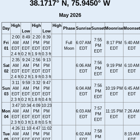
38.1717° N, 75.9450° W
May 2026
High
High
High
Day
Phase
Sunrise
Sunset
Moonrise
Moonset
Low
Low
2:00
8:49
2:20
8:39
7:55
Fri
AM
AM
PM
PM
Full
6:07 AM
8:17 PM
5:40 AM
PM
01
EDT
EDT
EDT
EDT
Moon
EDT
EDT
EDT
EDT
2.4 ft
0.2 ft
1.9 ft
0.3 ft
2:35
9:24
2:56
9:13
7:56
Sat
AM
AM
PM
PM
6:06 AM
9:19 PM
6:10 AM
PM
02
EDT
EDT
EDT
EDT
EDT
EDT
EDT
EDT
2.4 ft
0.2 ft
1.9 ft
0.3 ft
3:11
9:59
3:32
9:47
7:56
Sun
AM
AM
PM
PM
6:04 AM
10:19 PM
6:45 AM
PM
03
EDT
EDT
EDT
EDT
EDT
EDT
EDT
EDT
2.3 ft
0.2 ft
1.8 ft
0.4 ft
3:47
10:34
4:09
10:23
7:57
Mon
AM
AM
PM
PM
6:03 AM
11:15 PM
7:26 AM
PM
04
EDT
EDT
EDT
EDT
EDT
EDT
EDT
EDT
2.3 ft
0.3 ft
1.8 ft
0.5 ft
4:26
11:10
4:47
11:02
7:58
Tue
AM
AM
PM
PM
6:02 AM
8:15 AM
PM
05
EDT
EDT
EDT
EDT
EDT
EDT