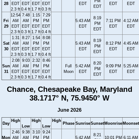
PM
28
EDT
EDT
EDT
EDT
EDT
EDT
EDT
EDT
2.3 ft
0.4 ft
1.7 ft
0.3 ft
12:54
7:48
1:15
7:29
8:19
Fri
AM
AM
PM
PM
5:43 AM
7:11 PM
4:12 AM
PM
29
EDT
EDT
EDT
EDT
EDT
EDT
EDT
EDT
2.3 ft
0.3 ft
1.7 ft
0.4 ft
1:31
8:27
1:54
8:08
8:19
Sat
AM
AM
PM
PM
5:43 AM
8:12 PM
4:45 AM
PM
30
EDT
EDT
EDT
EDT
EDT
EDT
EDT
EDT
2.3 ft
0.3 ft
1.7 ft
0.4 ft
2:08
9:03
2:32
8:46
8:20
Sun
AM
AM
PM
PM
Full
5:42 AM
9:09 PM
5:25 AM
PM
31
EDT
EDT
EDT
EDT
Moon
EDT
EDT
EDT
EDT
2.3 ft
0.3 ft
1.7 ft
0.4 ft
Chance, Chesapeake Bay, Maryland
38.1717° N, 75.9450° W
June 2026
High
High
High
Day
Phase
Sunrise
Sunset
Moonrise
Moonset
Low
Low
2:46
9:38
3:10
9:24
8:21
Mon
AM
AM
PM
PM
5:42 AM
10:01 PM
6:11 AM