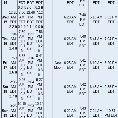
PM
14
EDT
EDT
EDT
EDT
EDT
EDT
EDT
0.3 ft
2.0 ft
0.2 ft
12:20
7:00
12:46
7:12
7:40
Wed
AM
AM
PM
PM
6:28 AM
5:16 AM
5:52 PM
PM
15
EDT
EDT
EDT
EDT
EDT
EDT
EDT
EDT
2.2 ft
0.1 ft
2.1 ft
0.0 ft
7:50
7:56
1:04
1:31
AM
PM
7:40
Thu
AM
PM
6:26 AM
5:41 AM
7:04 PM
EDT
EDT
PM
16
EDT
EDT
EDT
EDT
EDT
−0.1
−0.2
EDT
2.4 ft
2.2 ft
ft
ft
8:38
8:41
1:50
2:16
AM
PM
7:41
Fri
AM
PM
New
6:25 AM
6:10 AM
8:20 PM
EDT
EDT
PM
17
EDT
EDT
Moon
EDT
EDT
EDT
−0.3
−0.3
EDT
2.6 ft
2.2 ft
ft
ft
9:26
9:27
2:36
3:04
AM
PM
7:42
Sat
AM
PM
6:23 AM
6:43 AM
9:38 PM
EDT
EDT
PM
18
EDT
EDT
EDT
EDT
EDT
−0.3
−0.3
EDT
2.7 ft
2.2 ft
ft
ft
10:15
10:14
3:25
3:53
AM
PM
7:43
Sun
AM
PM
6:22 AM
7:24 AM
10:57
EDT
EDT
PM
19
EDT
EDT
EDT
EDT
PM EDT
−0.3
−0.3
EDT