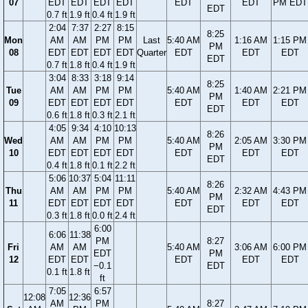
07
EDT
EDT
EDT
EDT
EDT
EDT
PM EDT
EDT
0.7 ft
1.9 ft
0.4 ft
1.9 ft
2:04
7:37
2:27
8:15
8:25
Mon
AM
AM
PM
PM
Last
5:40 AM
1:16 AM
1:15 PM
PM
08
EDT
EDT
EDT
EDT
Quarter
EDT
EDT
EDT
EDT
0.7 ft
1.8 ft
0.4 ft
1.9 ft
3:04
8:33
3:18
9:14
8:25
Tue
AM
AM
PM
PM
5:40 AM
1:40 AM
2:21 PM
PM
09
EDT
EDT
EDT
EDT
EDT
EDT
EDT
EDT
0.6 ft
1.8 ft
0.3 ft
2.1 ft
4:05
9:34
4:10
10:13
8:26
Wed
AM
AM
PM
PM
5:40 AM
2:05 AM
3:30 PM
PM
10
EDT
EDT
EDT
EDT
EDT
EDT
EDT
EDT
0.4 ft
1.8 ft
0.1 ft
2.2 ft
5:06
10:37
5:04
11:11
8:26
Thu
AM
AM
PM
PM
5:40 AM
2:32 AM
4:43 PM
PM
11
EDT
EDT
EDT
EDT
EDT
EDT
EDT
EDT
0.3 ft
1.8 ft
0.0 ft
2.4 ft
6:00
6:06
11:38
PM
8:27
Fri
AM
AM
5:40 AM
3:06 AM
6:00 PM
EDT
PM
12
EDT
EDT
EDT
EDT
EDT
−0.1
EDT
0.1 ft
1.8 ft
ft
7:05
6:57
12:08
12:36
AM
PM
8:27