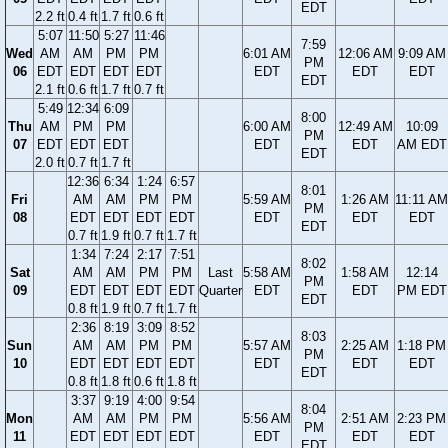
EDT
2.2 ft
0.4 ft
1.7 ft
0.6 ft
5:07
11:50
5:27
11:46
7:59
Wed
AM
AM
PM
PM
6:01 AM
12:06 AM
9:09 AM
PM
06
EDT
EDT
EDT
EDT
EDT
EDT
EDT
EDT
2.1 ft
0.6 ft
1.7 ft
0.7 ft
5:49
12:34
6:09
8:00
Thu
AM
PM
PM
6:00 AM
12:49 AM
10:09
PM
07
EDT
EDT
EDT
EDT
EDT
AM EDT
EDT
2.0 ft
0.7 ft
1.7 ft
12:36
6:34
1:24
6:57
8:01
Fri
AM
AM
PM
PM
5:59 AM
1:26 AM
11:11 AM
PM
08
EDT
EDT
EDT
EDT
EDT
EDT
EDT
EDT
0.7 ft
1.9 ft
0.7 ft
1.7 ft
1:34
7:24
2:17
7:51
8:02
Sat
AM
AM
PM
PM
Last
5:58 AM
1:58 AM
12:14
PM
09
EDT
EDT
EDT
EDT
Quarter
EDT
EDT
PM EDT
EDT
0.8 ft
1.9 ft
0.7 ft
1.7 ft
2:36
8:19
3:09
8:52
8:03
Sun
AM
AM
PM
PM
5:57 AM
2:25 AM
1:18 PM
PM
10
EDT
EDT
EDT
EDT
EDT
EDT
EDT
EDT
0.8 ft
1.8 ft
0.6 ft
1.8 ft
3:37
9:19
4:00
9:54
8:04
Mon
AM
AM
PM
PM
5:56 AM
2:51 AM
2:23 PM
PM
11
EDT
EDT
EDT
EDT
EDT
EDT
EDT
EDT