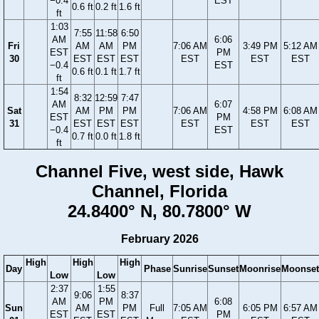
−0.4
EST
0.6 ft
0.2 ft
1.6 ft
ft
1:03
7:55
11:58
6:50
AM
6:06
Fri
AM
AM
PM
7:06 AM
3:49 PM
5:12 AM
EST
PM
30
EST
EST
EST
EST
EST
EST
−0.4
EST
0.6 ft
0.1 ft
1.7 ft
ft
1:54
8:32
12:59
7:47
AM
6:07
Sat
AM
PM
PM
7:06 AM
4:58 PM
6:08 AM
EST
PM
31
EST
EST
EST
EST
EST
EST
−0.4
EST
0.7 ft
0.0 ft
1.8 ft
ft
Channel Five, west side, Hawk
Channel, Florida
24.8400° N, 80.7800° W
February 2026
High
High
High
Day
Phase
Sunrise
Sunset
Moonrise
Moonset
Low
Low
2:37
1:55
9:06
8:37
AM
PM
6:08
Sun
AM
PM
Full
7:05 AM
6:05 PM
6:57 AM
EST
EST
PM