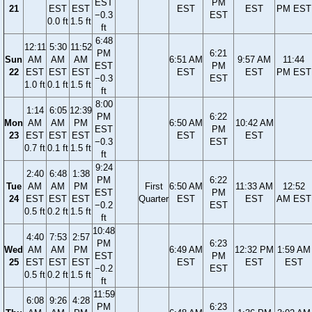
EST
PM
21
EST
EST
EST
EST
PM EST
−0.3
EST
0.0 ft
1.5 ft
ft
6:48
12:11
5:30
11:52
PM
6:21
Sun
AM
AM
AM
6:51 AM
9:57 AM
11:44
EST
PM
22
EST
EST
EST
EST
EST
PM EST
−0.3
EST
1.0 ft
0.1 ft
1.5 ft
ft
8:00
1:14
6:05
12:39
PM
6:22
Mon
AM
AM
PM
6:50 AM
10:42 AM
EST
PM
23
EST
EST
EST
EST
EST
−0.3
EST
0.7 ft
0.1 ft
1.5 ft
ft
9:24
2:40
6:48
1:38
PM
6:22
Tue
AM
AM
PM
First
6:50 AM
11:33 AM
12:52
EST
PM
24
EST
EST
EST
Quarter
EST
EST
AM EST
−0.2
EST
0.5 ft
0.2 ft
1.5 ft
ft
10:48
4:40
7:53
2:57
PM
6:23
Wed
AM
AM
PM
6:49 AM
12:32 PM
1:59 AM
EST
PM
25
EST
EST
EST
EST
EST
EST
−0.2
EST
0.5 ft
0.2 ft
1.5 ft
ft
11:59
6:08
9:26
4:28
PM
6:23