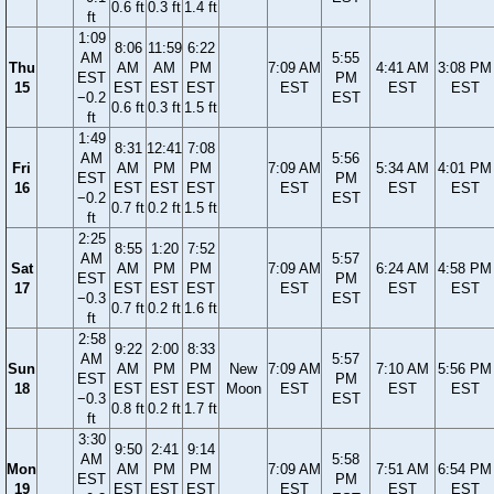
0.6 ft
0.3 ft
1.4 ft
ft
1:09
8:06
11:59
6:22
AM
5:55
Thu
AM
AM
PM
7:09 AM
4:41 AM
3:08 PM
EST
PM
15
EST
EST
EST
EST
EST
EST
−0.2
EST
0.6 ft
0.3 ft
1.5 ft
ft
1:49
8:31
12:41
7:08
AM
5:56
Fri
AM
PM
PM
7:09 AM
5:34 AM
4:01 PM
EST
PM
16
EST
EST
EST
EST
EST
EST
−0.2
EST
0.7 ft
0.2 ft
1.5 ft
ft
2:25
8:55
1:20
7:52
AM
5:57
Sat
AM
PM
PM
7:09 AM
6:24 AM
4:58 PM
EST
PM
17
EST
EST
EST
EST
EST
EST
−0.3
EST
0.7 ft
0.2 ft
1.6 ft
ft
2:58
9:22
2:00
8:33
AM
5:57
Sun
AM
PM
PM
New
7:09 AM
7:10 AM
5:56 PM
EST
PM
18
EST
EST
EST
Moon
EST
EST
EST
−0.3
EST
0.8 ft
0.2 ft
1.7 ft
ft
3:30
9:50
2:41
9:14
AM
5:58
Mon
AM
PM
PM
7:09 AM
7:51 AM
6:54 PM
EST
PM
19
EST
EST
EST
EST
EST
EST