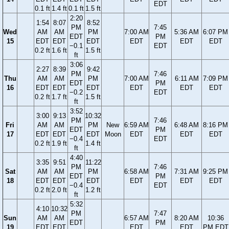
EDT
0.1 ft
1.4 ft
0.1 ft
1.5 ft
2:20
1:54
8:07
8:52
PM
7:45
Wed
AM
AM
PM
7:00 AM
5:36 AM
6:07 PM
EDT
PM
15
EDT
EDT
EDT
EDT
EDT
EDT
−0.1
EDT
0.2 ft
1.6 ft
1.5 ft
ft
3:06
2:27
8:39
9:42
PM
7:46
Thu
AM
AM
PM
7:00 AM
6:11 AM
7:09 PM
EDT
PM
16
EDT
EDT
EDT
EDT
EDT
EDT
−0.2
EDT
0.2 ft
1.7 ft
1.5 ft
ft
3:52
3:00
9:13
10:32
PM
7:46
Fri
AM
AM
PM
New
6:59 AM
6:48 AM
8:16 PM
EDT
PM
17
EDT
EDT
EDT
Moon
EDT
EDT
EDT
−0.4
EDT
0.2 ft
1.9 ft
1.4 ft
ft
4:40
3:35
9:51
11:22
PM
7:46
Sat
AM
AM
PM
6:58 AM
7:31 AM
9:25 PM
EDT
PM
18
EDT
EDT
EDT
EDT
EDT
EDT
−0.4
EDT
0.2 ft
2.0 ft
1.2 ft
ft
5:32
4:10
10:32
PM
7:47
Sun
AM
AM
6:57 AM
8:20 AM
10:36
EDT
PM
19
EDT
EDT
EDT
EDT
PM EDT