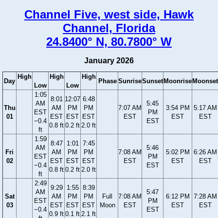
Channel Five, west side, Hawk
Channel, Florida
24.8400° N, 80.7800° W
January 2026
High
High
High
Day
Phase
Sunrise
Sunset
Moonrise
Moonset
Low
Low
1:05
8:01
12:07
6:48
AM
5:45
Thu
AM
PM
PM
7:07 AM
3:54 PM
5:17 AM
EST
PM
01
EST
EST
EST
EST
EST
EST
−0.4
EST
0.8 ft
0.2 ft
2.0 ft
ft
1:59
8:47
1:01
7:45
AM
5:46
Fri
AM
PM
PM
7:08 AM
5:02 PM
6:26 AM
EST
PM
02
EST
EST
EST
EST
EST
EST
−0.4
EST
0.8 ft
0.2 ft
2.0 ft
ft
2:49
9:29
1:55
8:39
AM
5:47
Sat
AM
PM
PM
Full
7:08 AM
6:12 PM
7:28 AM
EST
PM
03
EST
EST
EST
Moon
EST
EST
EST
−0.4
EST
0.9 ft
0.1 ft
2.1 ft