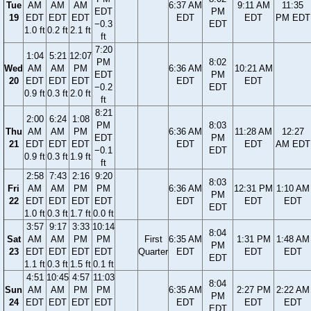
Tue
AM
AM
AM
6:37 AM
9:11 AM
11:35
EDT
PM
19
EDT
EDT
EDT
EDT
EDT
PM EDT
−0.3
EDT
1.0 ft
0.2 ft
2.1 ft
ft
7:20
1:04
5:21
12:07
PM
8:02
Wed
AM
AM
PM
6:36 AM
10:21 AM
EDT
PM
20
EDT
EDT
EDT
EDT
EDT
−0.2
EDT
0.9 ft
0.3 ft
2.0 ft
ft
8:21
2:00
6:24
1:08
PM
8:03
Thu
AM
AM
PM
6:36 AM
11:28 AM
12:27
EDT
PM
21
EDT
EDT
EDT
EDT
EDT
AM EDT
−0.1
EDT
0.9 ft
0.3 ft
1.9 ft
ft
2:58
7:43
2:16
9:20
8:03
Fri
AM
AM
PM
PM
6:36 AM
12:31 PM
1:10 AM
PM
22
EDT
EDT
EDT
EDT
EDT
EDT
EDT
EDT
1.0 ft
0.3 ft
1.7 ft
0.0 ft
3:57
9:17
3:33
10:14
8:04
Sat
AM
AM
PM
PM
First
6:35 AM
1:31 PM
1:48 AM
PM
23
EDT
EDT
EDT
EDT
Quarter
EDT
EDT
EDT
EDT
1.1 ft
0.3 ft
1.5 ft
0.1 ft
4:51
10:45
4:57
11:03
8:04
Sun
AM
AM
PM
PM
6:35 AM
2:27 PM
2:22 AM
PM
24
EDT
EDT
EDT
EDT
EDT
EDT
EDT
EDT