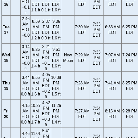
EDT
PM
16
EDT
EDT
EDT
EDT
EDT
EDT
−0.1
EDT
1.1 ft
0.1 ft
1.6 ft
ft
2:46
8:59
2:37
9:06
AM
7:33
Tue
AM
PM
PM
7:30 AM
6:33 AM
6:25 PM
EDT
PM
17
EDT
EDT
EDT
EDT
EDT
EDT
−0.0
EDT
1.2 ft
0.0 ft
1.6 ft
ft
3:14
3:21
9:26
9:51
AM
PM
7:33
Wed
AM
PM
New
7:29 AM
7:07 AM
7:24 PM
EDT
EDT
PM
18
EDT
EDT
Moon
EDT
EDT
EDT
−0.0
−0.1
EDT
1.4 ft
1.6 ft
ft
ft
4:05
3:44
9:55
10:38
PM
7:33
Thu
AM
AM
PM
7:28 AM
7:41 AM
8:25 PM
EDT
PM
19
EDT
EDT
EDT
EDT
EDT
EDT
−0.2
EDT
0.0 ft
1.6 ft
1.5 ft
ft
4:52
4:15
10:27
11:26
PM
7:34
Fri
AM
AM
PM
7:27 AM
8:16 AM
9:28 PM
EDT
PM
20
EDT
EDT
EDT
EDT
EDT
EDT
−0.3
EDT
0.0 ft
1.7 ft
1.4 ft
ft
5:41
4:46
11:01
PM
7:34