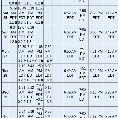
EDT
0.9 ft
0.4 ft
1.6 ft
0.1 ft
5:49
10:49
5:19
11:56
7:50
Sat
AM
AM
PM
PM
6:52 AM
2:38 PM
3:12 AM
PM
25
EDT
EDT
EDT
EDT
EDT
EDT
EDT
EDT
1.1 ft
0.3 ft
1.5 ft
0.1 ft
6:34
12:07
6:36
7:50
Sun
AM
PM
PM
6:51 AM
3:36 PM
3:47 AM
PM
26
EDT
EDT
EDT
EDT
EDT
EDT
EDT
1.2 ft
0.2 ft
1.5 ft
12:39
7:11
1:08
7:39
7:51
Mon
AM
AM
PM
PM
6:50 AM
4:31 PM
4:19 AM
PM
27
EDT
EDT
EDT
EDT
EDT
EDT
EDT
EDT
0.2 ft
1.4 ft
0.1 ft
1.4 ft
1:16
7:43
1:59
8:30
7:51
Tue
AM
AM
PM
PM
6:49 AM
5:24 PM
4:50 AM
PM
28
EDT
EDT
EDT
EDT
EDT
EDT
EDT
EDT
0.2 ft
1.6 ft
0.0 ft
1.4 ft
2:43
1:51
8:12
9:15
PM
7:52
Wed
AM
AM
PM
6:49 AM
6:18 PM
5:20 AM
EDT
PM
29
EDT
EDT
EDT
EDT
EDT
EDT
−0.1
EDT
0.2 ft
1.7 ft
1.3 ft
ft
3:23
2:24
8:39
9:55
PM
7:52
Thu
AM
AM
PM
6:48 AM
7:12 PM
5:52 AM