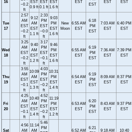
16
EST
EST
EST
EST
EST
EST
−0.2
EST
0.9 ft
0.1 ft
1.6 ft
ft
2:57
2:33
9:12
9:03
AM
PM
6:18
Tue
AM
PM
New
6:55 AM
7:03 AM
6:40 PM
EST
EST
PM
17
EST
EST
Moon
EST
EST
EST
−0.2
−0.0
EST
1.1 ft
1.6 ft
ft
ft
3:25
3:17
9:40
9:46
AM
PM
6:19
Wed
AM
PM
6:55 AM
7:36 AM
7:39 PM
EST
EST
PM
18
EST
EST
EST
EST
EST
−0.2
−0.1
EST
1.2 ft
1.6 ft
ft
ft
3:55
4:03
10:09
10:31
AM
PM
6:19
Thu
AM
PM
6:54 AM
8:09 AM
8:37 PM
EST
EST
PM
19
EST
EST
EST
EST
EST
−0.1
−0.2
EST
1.3 ft
1.4 ft
ft
ft
4:25
4:52
10:40
11:19
AM
PM
6:20
Fri
AM
PM
6:53 AM
8:43 AM
9:37 PM
EST
EST
PM
20
EST
EST
EST
EST
EST
−0.1
−0.2
EST
1.4 ft
1.2 ft
ft
ft
5:46
4:56
11:14
PM
6:21
Sat
AM
AM
6:52 AM
9:18 AM
10:40