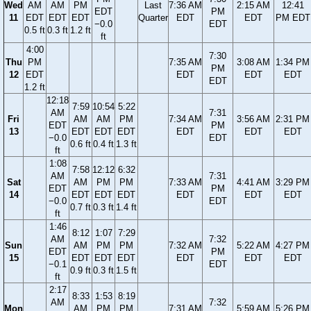
Wed
AM
AM
PM
Last
7:36 AM
2:15 AM
12:41
EDT
PM
11
EDT
EDT
EDT
Quarter
EDT
EDT
PM EDT
−0.0
EDT
0.5 ft
0.3 ft
1.2 ft
ft
4:00
7:30
Thu
PM
7:35 AM
3:08 AM
1:34 PM
PM
12
EDT
EDT
EDT
EDT
EDT
1.2 ft
12:18
7:59
10:54
5:22
AM
7:31
Fri
AM
AM
PM
7:34 AM
3:56 AM
2:31 PM
EDT
PM
13
EDT
EDT
EDT
EDT
EDT
EDT
−0.0
EDT
0.6 ft
0.4 ft
1.3 ft
ft
1:08
7:58
12:12
6:32
AM
7:31
Sat
AM
PM
PM
7:33 AM
4:41 AM
3:29 PM
EDT
PM
14
EDT
EDT
EDT
EDT
EDT
EDT
−0.0
EDT
0.7 ft
0.3 ft
1.4 ft
ft
1:46
8:12
1:07
7:29
AM
7:32
Sun
AM
PM
PM
7:32 AM
5:22 AM
4:27 PM
EDT
PM
15
EDT
EDT
EDT
EDT
EDT
EDT
−0.1
EDT
0.9 ft
0.3 ft
1.5 ft
ft
2:17
8:33
1:53
8:19
AM
7:32
Mon
AM
PM
PM
7:31 AM
5:59 AM
5:26 PM