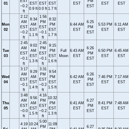
EST
PM
01
EST
EST
EST
EST
EST
EST
−0.2
EST
0.9 ft
0.0 ft
1.7 ft
ft
2:12
1:56
8:34
8:32
AM
PM
6:25
Mon
AM
PM
6:44 AM
5:53 PM
6:11 AM
EST
EST
PM
02
EST
EST
EST
EST
EST
−0.2
−0.1
EST
1.1 ft
1.7 ft
ft
ft
2:45
2:45
9:02
9:15
AM
PM
6:26
Tue
AM
PM
Full
6:43 AM
6:50 PM
6:45 AM
EST
EST
PM
03
EST
EST
Moon
EST
EST
EST
−0.1
−0.1
EST
1.3 ft
1.6 ft
ft
ft
3:17
3:31
9:29
9:54
AM
PM
6:26
Wed
AM
PM
6:42 AM
7:46 PM
7:17 AM
EST
EST
PM
04
EST
EST
EST
EST
EST
−0.1
−0.2
EST
1.4 ft
1.5 ft
ft
ft
3:48
4:16
9:56
10:32
AM
PM
6:27
Thu
AM
PM
6:41 AM
8:41 PM
7:48 AM
EST
EST
PM
05
EST
EST
EST
EST
EST
−0.0
−0.2
EST
1.5 ft
1.3 ft
ft
ft
5:00
4:19
10:24
11:09
PM
6:27