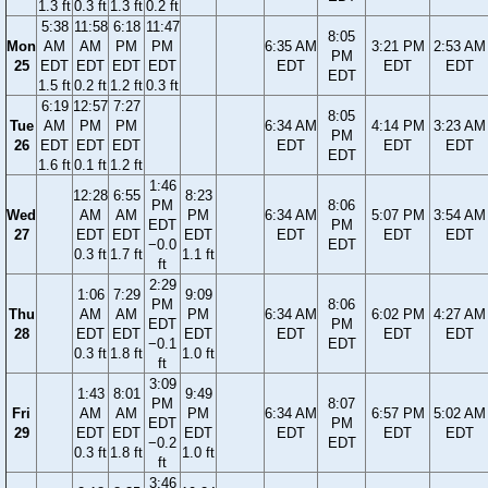
1.3 ft
0.3 ft
1.3 ft
0.2 ft
5:38
11:58
6:18
11:47
8:05
Mon
AM
AM
PM
PM
6:35 AM
3:21 PM
2:53 AM
PM
25
EDT
EDT
EDT
EDT
EDT
EDT
EDT
EDT
1.5 ft
0.2 ft
1.2 ft
0.3 ft
6:19
12:57
7:27
8:05
Tue
AM
PM
PM
6:34 AM
4:14 PM
3:23 AM
PM
26
EDT
EDT
EDT
EDT
EDT
EDT
EDT
1.6 ft
0.1 ft
1.2 ft
1:46
12:28
6:55
8:23
PM
8:06
Wed
AM
AM
PM
6:34 AM
5:07 PM
3:54 AM
EDT
PM
27
EDT
EDT
EDT
EDT
EDT
EDT
−0.0
EDT
0.3 ft
1.7 ft
1.1 ft
ft
2:29
1:06
7:29
9:09
PM
8:06
Thu
AM
AM
PM
6:34 AM
6:02 PM
4:27 AM
EDT
PM
28
EDT
EDT
EDT
EDT
EDT
EDT
−0.1
EDT
0.3 ft
1.8 ft
1.0 ft
ft
3:09
1:43
8:01
9:49
PM
8:07
Fri
AM
AM
PM
6:34 AM
6:57 PM
5:02 AM
EDT
PM
29
EDT
EDT
EDT
EDT
EDT
EDT
−0.2
EDT
0.3 ft
1.8 ft
1.0 ft
ft
3:46