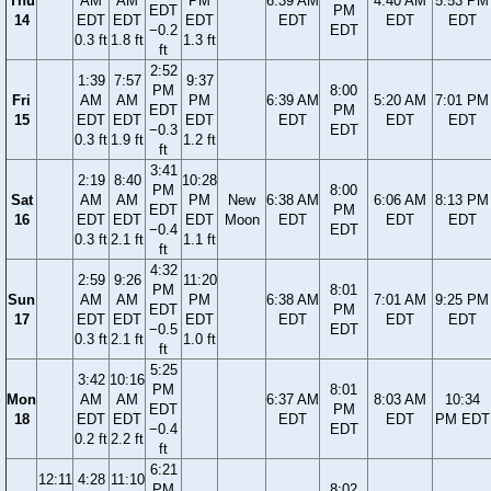
Thu
AM
AM
PM
6:39 AM
4:40 AM
5:53 PM
EDT
PM
14
EDT
EDT
EDT
EDT
EDT
EDT
−0.2
EDT
0.3 ft
1.8 ft
1.3 ft
ft
2:52
1:39
7:57
9:37
PM
8:00
Fri
AM
AM
PM
6:39 AM
5:20 AM
7:01 PM
EDT
PM
15
EDT
EDT
EDT
EDT
EDT
EDT
−0.3
EDT
0.3 ft
1.9 ft
1.2 ft
ft
3:41
2:19
8:40
10:28
PM
8:00
Sat
AM
AM
PM
New
6:38 AM
6:06 AM
8:13 PM
EDT
PM
16
EDT
EDT
EDT
Moon
EDT
EDT
EDT
−0.4
EDT
0.3 ft
2.1 ft
1.1 ft
ft
4:32
2:59
9:26
11:20
PM
8:01
Sun
AM
AM
PM
6:38 AM
7:01 AM
9:25 PM
EDT
PM
17
EDT
EDT
EDT
EDT
EDT
EDT
−0.5
EDT
0.3 ft
2.1 ft
1.0 ft
ft
5:25
3:42
10:16
PM
8:01
Mon
AM
AM
6:37 AM
8:03 AM
10:34
EDT
PM
18
EDT
EDT
EDT
EDT
PM EDT
−0.4
EDT
0.2 ft
2.2 ft
ft
6:21
12:11
4:28
11:10
PM
8:02