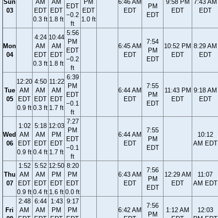
Sun
AM
AM
PM
6:46 AM
9:58 PM
7:43 AM
EDT
PM
03
EDT
EDT
EDT
EDT
EDT
EDT
−0.2
EDT
0.3 ft
1.8 ft
1.0 ft
ft
5:56
4:24
10:44
PM
7:54
Mon
AM
AM
6:45 AM
10:52 PM
8:29 AM
EDT
PM
04
EDT
EDT
EDT
EDT
EDT
−0.2
EDT
0.3 ft
1.8 ft
ft
6:39
12:20
4:50
11:22
PM
7:55
Tue
AM
AM
AM
6:44 AM
11:43 PM
9:18 AM
EDT
PM
05
EDT
EDT
EDT
EDT
EDT
EDT
−0.1
EDT
0.9 ft
0.3 ft
1.7 ft
ft
7:27
1:02
5:18
12:03
PM
7:55
Wed
AM
AM
PM
6:44 AM
10:12
EDT
PM
06
EDT
EDT
EDT
EDT
AM EDT
−0.1
EDT
0.9 ft
0.4 ft
1.7 ft
ft
1:52
5:52
12:50
8:20
7:56
Thu
AM
AM
PM
PM
6:43 AM
12:29 AM
11:07
PM
07
EDT
EDT
EDT
EDT
EDT
EDT
AM EDT
EDT
0.9 ft
0.4 ft
1.6 ft
0.0 ft
2:48
6:44
1:43
9:17
7:56
Fri
AM
AM
PM
PM
6:42 AM
1:12 AM
12:03
PM