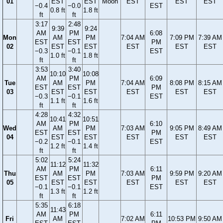
01
EST
EST
Moon
EST
EST
EST
−0.4
−0.0
EST
0.8 ft
1.8 ft
ft
ft
3:17
2:48
9:39
9:24
AM
PM
6:08
Mon
AM
PM
7:04 AM
7:09 PM
7:39 AM
EST
EST
PM
02
EST
EST
EST
EST
EST
−0.3
−0.1
EST
1.0 ft
1.8 ft
ft
ft
3:53
3:40
10:10
10:08
AM
PM
6:09
Tue
AM
PM
7:04 AM
8:08 PM
8:15 AM
EST
EST
PM
03
EST
EST
EST
EST
EST
−0.3
−0.1
EST
1.1 ft
1.6 ft
ft
ft
4:28
4:32
10:41
10:51
AM
PM
6:10
Wed
AM
PM
7:03 AM
9:05 PM
8:49 AM
EST
EST
PM
04
EST
EST
EST
EST
EST
−0.2
−0.1
EST
1.2 ft
1.4 ft
ft
ft
5:02
5:24
11:12
11:32
AM
PM
6:11
Thu
AM
PM
7:03 AM
9:59 PM
9:20 AM
EST
EST
PM
05
EST
EST
EST
EST
EST
−0.1
−0.1
EST
1.3 ft
1.2 ft
ft
ft
5:35
6:18
11:43
AM
PM
6:11
Fri
AM
7:02 AM
10:53 PM
9:50 AM