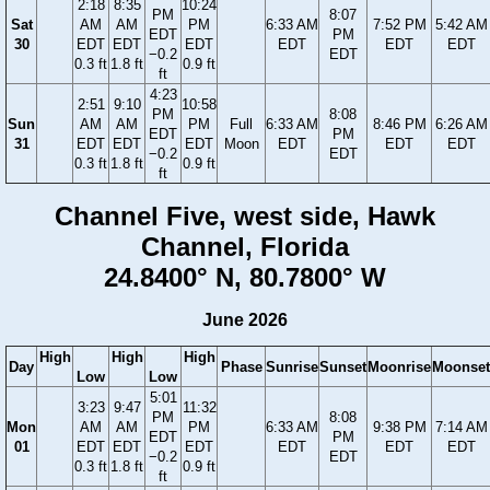
2:18
8:35
10:24
PM
8:07
Sat
AM
AM
PM
6:33 AM
7:52 PM
5:42 AM
EDT
PM
30
EDT
EDT
EDT
EDT
EDT
EDT
−0.2
EDT
0.3 ft
1.8 ft
0.9 ft
ft
4:23
2:51
9:10
10:58
PM
8:08
Sun
AM
AM
PM
Full
6:33 AM
8:46 PM
6:26 AM
EDT
PM
31
EDT
EDT
EDT
Moon
EDT
EDT
EDT
−0.2
EDT
0.3 ft
1.8 ft
0.9 ft
ft
Channel Five, west side, Hawk
Channel, Florida
24.8400° N, 80.7800° W
June 2026
High
High
High
Day
Phase
Sunrise
Sunset
Moonrise
Moonset
Low
Low
5:01
3:23
9:47
11:32
PM
8:08
Mon
AM
AM
PM
6:33 AM
9:38 PM
7:14 AM
EDT
PM
01
EDT
EDT
EDT
EDT
EDT
EDT
−0.2
EDT
0.3 ft
1.8 ft
0.9 ft
ft