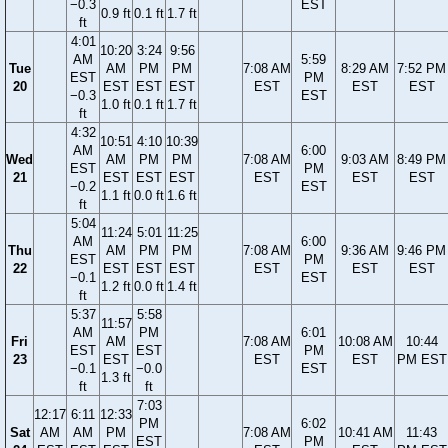
−0.3
EST
0.9 ft
0.1 ft
1.7 ft
ft
4:01
10:20
3:24
9:56
AM
5:59
Tue
AM
PM
PM
7:08 AM
8:29 AM
7:52 PM
EST
PM
20
EST
EST
EST
EST
EST
EST
−0.3
EST
1.0 ft
0.1 ft
1.7 ft
ft
4:32
10:51
4:10
10:39
AM
6:00
Wed
AM
PM
PM
7:08 AM
9:03 AM
8:49 PM
EST
PM
21
EST
EST
EST
EST
EST
EST
−0.2
EST
1.1 ft
0.0 ft
1.6 ft
ft
5:04
11:24
5:01
11:25
AM
6:00
Thu
AM
PM
PM
7:08 AM
9:36 AM
9:46 PM
EST
PM
22
EST
EST
EST
EST
EST
EST
−0.1
EST
1.2 ft
0.0 ft
1.4 ft
ft
5:37
5:58
11:57
AM
PM
6:01
Fri
AM
7:08 AM
10:08 AM
10:44
EST
EST
PM
23
EST
EST
EST
PM EST
−0.1
−0.0
EST
1.3 ft
ft
ft
7:03
12:17
6:11
12:33
PM
6:02
Sat
AM
AM
PM
7:08 AM
10:41 AM
11:43
EST
PM