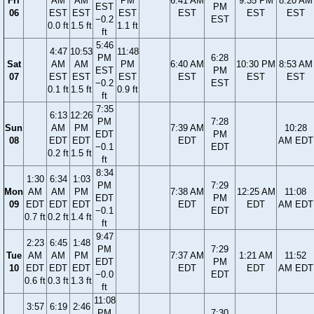
Fri
AM
AM
PM
6:41 AM
9:35 PM
8:20 AM
EST
PM
06
EST
EST
EST
EST
EST
EST
−0.2
EST
0.0 ft
1.5 ft
1.1 ft
ft
5:46
4:47
10:53
11:48
PM
6:28
Sat
AM
AM
PM
6:40 AM
10:30 PM
8:53 AM
EST
PM
07
EST
EST
EST
EST
EST
EST
−0.2
EST
0.1 ft
1.5 ft
0.9 ft
ft
7:35
6:13
12:26
PM
7:28
Sun
AM
PM
7:39 AM
10:28
EDT
PM
08
EDT
EDT
EDT
AM EDT
−0.1
EDT
0.2 ft
1.5 ft
ft
8:34
1:30
6:34
1:03
PM
7:29
Mon
AM
AM
PM
7:38 AM
12:25 AM
11:08
EDT
PM
09
EDT
EDT
EDT
EDT
EDT
AM EDT
−0.1
EDT
0.7 ft
0.2 ft
1.4 ft
ft
9:47
2:23
6:45
1:48
PM
7:29
Tue
AM
AM
PM
7:37 AM
1:21 AM
11:52
EDT
PM
10
EDT
EDT
EDT
EDT
EDT
AM EDT
−0.0
EDT
0.6 ft
0.3 ft
1.3 ft
ft
11:08
3:57
6:19
2:46
PM
7:30