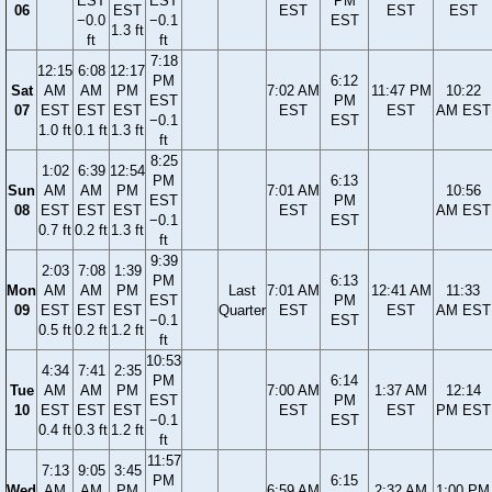
EST
EST
PM
06
EST
EST
EST
EST
−0.0
−0.1
EST
1.3 ft
ft
ft
7:18
12:15
6:08
12:17
PM
6:12
Sat
AM
AM
PM
7:02 AM
11:47 PM
10:22
EST
PM
07
EST
EST
EST
EST
EST
AM EST
−0.1
EST
1.0 ft
0.1 ft
1.3 ft
ft
8:25
1:02
6:39
12:54
PM
6:13
Sun
AM
AM
PM
7:01 AM
10:56
EST
PM
08
EST
EST
EST
EST
AM EST
−0.1
EST
0.7 ft
0.2 ft
1.3 ft
ft
9:39
2:03
7:08
1:39
PM
6:13
Mon
AM
AM
PM
Last
7:01 AM
12:41 AM
11:33
EST
PM
09
EST
EST
EST
Quarter
EST
EST
AM EST
−0.1
EST
0.5 ft
0.2 ft
1.2 ft
ft
10:53
4:34
7:41
2:35
PM
6:14
Tue
AM
AM
PM
7:00 AM
1:37 AM
12:14
EST
PM
10
EST
EST
EST
EST
EST
PM EST
−0.1
EST
0.4 ft
0.3 ft
1.2 ft
ft
11:57
7:13
9:05
3:45
PM
6:15
Wed
AM
AM
PM
6:59 AM
2:32 AM
1:00 PM