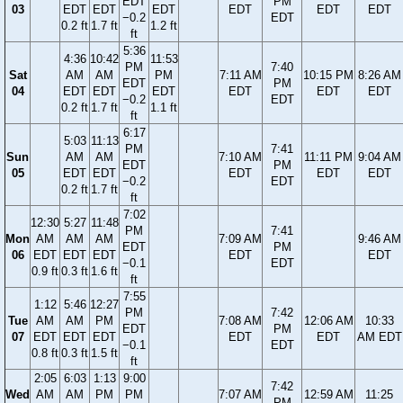
EDT
PM
03
EDT
EDT
EDT
EDT
EDT
EDT
−0.2
EDT
0.2 ft
1.7 ft
1.2 ft
ft
5:36
4:36
10:42
11:53
PM
7:40
Sat
AM
AM
PM
7:11 AM
10:15 PM
8:26 AM
EDT
PM
04
EDT
EDT
EDT
EDT
EDT
EDT
−0.2
EDT
0.2 ft
1.7 ft
1.1 ft
ft
6:17
5:03
11:13
PM
7:41
Sun
AM
AM
7:10 AM
11:11 PM
9:04 AM
EDT
PM
05
EDT
EDT
EDT
EDT
EDT
−0.2
EDT
0.2 ft
1.7 ft
ft
7:02
12:30
5:27
11:48
PM
7:41
Mon
AM
AM
AM
7:09 AM
9:46 AM
EDT
PM
06
EDT
EDT
EDT
EDT
EDT
−0.1
EDT
0.9 ft
0.3 ft
1.6 ft
ft
7:55
1:12
5:46
12:27
PM
7:42
Tue
AM
AM
PM
7:08 AM
12:06 AM
10:33
EDT
PM
07
EDT
EDT
EDT
EDT
EDT
AM EDT
−0.1
EDT
0.8 ft
0.3 ft
1.5 ft
ft
2:05
6:03
1:13
9:00
7:42
Wed
AM
AM
PM
PM
7:07 AM
12:59 AM
11:25
PM