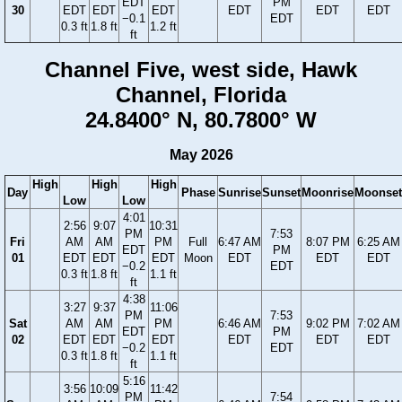
EDT
PM
30
EDT
EDT
EDT
EDT
EDT
EDT
−0.1
EDT
0.3 ft
1.8 ft
1.2 ft
ft
Channel Five, west side, Hawk
Channel, Florida
24.8400° N, 80.7800° W
May 2026
High
High
High
Day
Phase
Sunrise
Sunset
Moonrise
Moonset
Low
Low
4:01
2:56
9:07
10:31
PM
7:53
Fri
AM
AM
PM
Full
6:47 AM
8:07 PM
6:25 AM
EDT
PM
01
EDT
EDT
EDT
Moon
EDT
EDT
EDT
−0.2
EDT
0.3 ft
1.8 ft
1.1 ft
ft
4:38
3:27
9:37
11:06
PM
7:53
Sat
AM
AM
PM
6:46 AM
9:02 PM
7:02 AM
EDT
PM
02
EDT
EDT
EDT
EDT
EDT
EDT
−0.2
EDT
0.3 ft
1.8 ft
1.1 ft
ft
5:16
3:56
10:09
11:42
PM
7:54