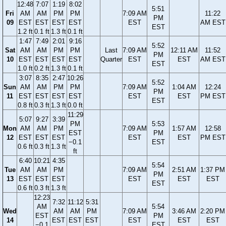
12:48
7:07
1:19
8:02
5:51
Fri
AM
AM
PM
PM
7:09 AM
11:22
PM
09
EST
EST
EST
EST
EST
AM EST
EST
1.2 ft
0.1 ft
1.3 ft
0.1 ft
1:47
7:49
2:01
9:16
5:52
Sat
AM
AM
PM
PM
Last
7:09 AM
12:11 AM
11:52
PM
10
EST
EST
EST
EST
Quarter
EST
EST
AM EST
EST
1.0 ft
0.2 ft
1.3 ft
0.1 ft
3:07
8:35
2:47
10:26
5:52
Sun
AM
AM
PM
PM
7:09 AM
1:04 AM
12:24
PM
11
EST
EST
EST
EST
EST
EST
PM EST
EST
0.8 ft
0.3 ft
1.3 ft
0.0 ft
11:29
5:07
9:27
3:39
PM
5:53
Mon
AM
AM
PM
7:09 AM
1:57 AM
12:58
EST
PM
12
EST
EST
EST
EST
EST
PM EST
−0.1
EST
0.6 ft
0.3 ft
1.3 ft
ft
6:40
10:21
4:35
5:54
Tue
AM
AM
PM
7:09 AM
2:51 AM
1:37 PM
PM
13
EST
EST
EST
EST
EST
EST
EST
0.6 ft
0.3 ft
1.3 ft
12:23
7:32
11:12
5:31
AM
5:54
Wed
AM
AM
PM
7:09 AM
3:46 AM
2:20 PM
EST
PM
14
EST
EST
EST
EST
EST
EST
−0.1
EST