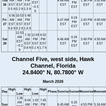
Thu
AM
AM
PM
6:48 AM
1:36 PM
3:02 AM
EST
PM
26
EST
EST
EST
EST
EST
EST
−0.3
EST
0.5 ft
0.2 ft
1.5 ft
ft
6:56
10:53
5:48
6:24
Fri
AM
AM
PM
6:47 AM
2:43 PM
4:00 AM
PM
27
EST
EST
EST
EST
EST
EST
EST
0.6 ft
0.2 ft
1.6 ft
12:53
7:32
12:03
6:52
AM
6:24
Sat
AM
PM
PM
6:46 AM
3:49 PM
4:50 AM
EST
PM
28
EST
EST
EST
EST
EST
EST
−0.2
EST
0.8 ft
0.1 ft
1.7 ft
ft
Channel Five, west side, Hawk
Channel, Florida
24.8400° N, 80.7800° W
March 2026
High
High
High
Day
Phase
Sunrise
Sunset
Moonrise
Moonset
Low
Low
1:36
8:04
1:03
7:45
AM
6:25
Sun
AM
PM
PM
6:45 AM
4:53 PM
5:34 AM