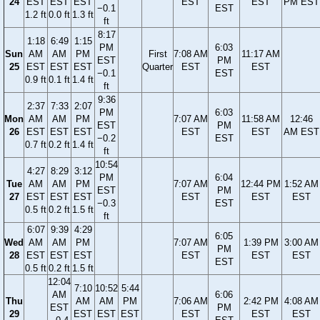
24
EST
EST
EST
EST
EST
PM EST
−0.1
EST
1.2 ft
0.0 ft
1.3 ft
ft
8:17
1:18
6:49
1:15
PM
6:03
Sun
AM
AM
PM
First
7:08 AM
11:17 AM
EST
PM
25
EST
EST
EST
Quarter
EST
EST
−0.1
EST
0.9 ft
0.1 ft
1.4 ft
ft
9:36
2:37
7:33
2:07
PM
6:03
Mon
AM
AM
PM
7:07 AM
11:58 AM
12:46
EST
PM
26
EST
EST
EST
EST
EST
AM EST
−0.2
EST
0.7 ft
0.2 ft
1.4 ft
ft
10:54
4:27
8:29
3:12
PM
6:04
Tue
AM
AM
PM
7:07 AM
12:44 PM
1:52 AM
EST
PM
27
EST
EST
EST
EST
EST
EST
−0.3
EST
0.5 ft
0.2 ft
1.5 ft
ft
6:07
9:39
4:29
6:05
Wed
AM
AM
PM
7:07 AM
1:39 PM
3:00 AM
PM
28
EST
EST
EST
EST
EST
EST
EST
0.5 ft
0.2 ft
1.5 ft
12:04
7:10
10:52
5:44
AM
6:06
Thu
AM
AM
PM
7:06 AM
2:42 PM
4:08 AM
EST
PM
29
EST
EST
EST
EST
EST
EST