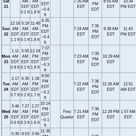
Sat
AM
AM
7:26 AM
8:55 AM
10:34
EDT
PM
21
EDT
EDT
EDT
EDT
PM EDT
−0.4
EDT
0.1 ft
1.8 ft
ft
6:35
12:16
5:19
11:40
PM
7:35
Sun
AM
AM
AM
7:24 AM
9:39 AM
11:43
EDT
PM
22
EDT
EDT
EDT
EDT
EDT
PM EDT
−0.4
EDT
1.1 ft
0.1 ft
1.8 ft
ft
7:37
1:11
5:55
12:24
PM
7:35
Mon
AM
AM
PM
7:23 AM
10:29 AM
EDT
PM
23
EDT
EDT
EDT
EDT
EDT
−0.3
EDT
0.9 ft
0.2 ft
1.8 ft
ft
8:50
2:17
6:35
1:18
PM
7:36
Tue
AM
AM
PM
7:22 AM
11:26 AM
12:51
EDT
PM
24
EDT
EDT
EDT
EDT
EDT
AM EDT
−0.2
EDT
0.7 ft
0.2 ft
1.7 ft
ft
10:14
3:46
7:27
2:27
PM
7:36
Wed
AM
AM
PM
First
7:21 AM
12:29 PM
1:57 AM
EDT
PM
25
EDT
EDT
EDT
Quarter
EDT
EDT
EDT
−0.1
EDT
0.6 ft
0.3 ft
1.6 ft
ft
11:35
5:30
8:53
3:56