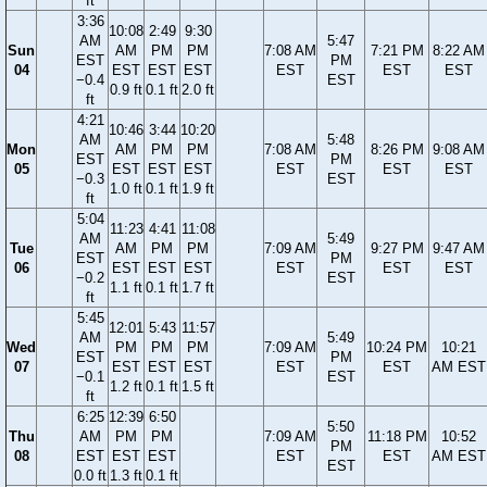
ft
3:36
10:08
2:49
9:30
AM
5:47
Sun
AM
PM
PM
7:08 AM
7:21 PM
8:22 AM
EST
PM
04
EST
EST
EST
EST
EST
EST
−0.4
EST
0.9 ft
0.1 ft
2.0 ft
ft
4:21
10:46
3:44
10:20
AM
5:48
Mon
AM
PM
PM
7:08 AM
8:26 PM
9:08 AM
EST
PM
05
EST
EST
EST
EST
EST
EST
−0.3
EST
1.0 ft
0.1 ft
1.9 ft
ft
5:04
11:23
4:41
11:08
AM
5:49
Tue
AM
PM
PM
7:09 AM
9:27 PM
9:47 AM
EST
PM
06
EST
EST
EST
EST
EST
EST
−0.2
EST
1.1 ft
0.1 ft
1.7 ft
ft
5:45
12:01
5:43
11:57
AM
5:49
Wed
PM
PM
PM
7:09 AM
10:24 PM
10:21
EST
PM
07
EST
EST
EST
EST
EST
AM EST
−0.1
EST
1.2 ft
0.1 ft
1.5 ft
ft
6:25
12:39
6:50
5:50
Thu
AM
PM
PM
7:09 AM
11:18 PM
10:52
PM
08
EST
EST
EST
EST
EST
AM EST
EST
0.0 ft
1.3 ft
0.1 ft