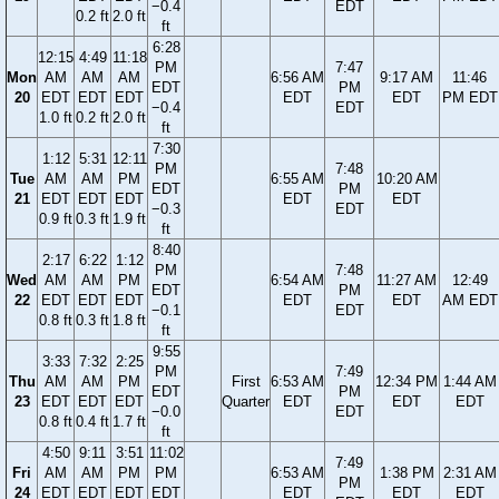
−0.4
EDT
0.2 ft
2.0 ft
ft
6:28
12:15
4:49
11:18
PM
7:47
Mon
AM
AM
AM
6:56 AM
9:17 AM
11:46
EDT
PM
20
EDT
EDT
EDT
EDT
EDT
PM EDT
−0.4
EDT
1.0 ft
0.2 ft
2.0 ft
ft
7:30
1:12
5:31
12:11
PM
7:48
Tue
AM
AM
PM
6:55 AM
10:20 AM
EDT
PM
21
EDT
EDT
EDT
EDT
EDT
−0.3
EDT
0.9 ft
0.3 ft
1.9 ft
ft
8:40
2:17
6:22
1:12
PM
7:48
Wed
AM
AM
PM
6:54 AM
11:27 AM
12:49
EDT
PM
22
EDT
EDT
EDT
EDT
EDT
AM EDT
−0.1
EDT
0.8 ft
0.3 ft
1.8 ft
ft
9:55
3:33
7:32
2:25
PM
7:49
Thu
AM
AM
PM
First
6:53 AM
12:34 PM
1:44 AM
EDT
PM
23
EDT
EDT
EDT
Quarter
EDT
EDT
EDT
−0.0
EDT
0.8 ft
0.4 ft
1.7 ft
ft
4:50
9:11
3:51
11:02
7:49
Fri
AM
AM
PM
PM
6:53 AM
1:38 PM
2:31 AM
PM
24
EDT
EDT
EDT
EDT
EDT
EDT
EDT