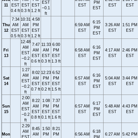
EST
PM
11
EST
EST
EST
EST
EST
EST
−0.1
EST
0.4 ft
0.3 ft
1.2 ft
ft
7:34
10:31
4:58
6:15
Thu
AM
AM
PM
6:59 AM
3:26 AM
1:51 PM
PM
12
EST
EST
EST
EST
EST
EST
EST
0.5 ft
0.3 ft
1.2 ft
12:48
7:47
11:33
6:00
AM
6:16
Fri
AM
AM
PM
6:58 AM
4:17 AM
2:46 PM
EST
PM
13
EST
EST
EST
EST
EST
EST
−0.2
EST
0.6 ft
0.3 ft
1.3 ft
ft
1:27
8:02
12:23
6:52
AM
6:16
Sat
AM
PM
PM
6:57 AM
5:04 AM
3:44 PM
EST
PM
14
EST
EST
EST
EST
EST
EST
−0.2
EST
0.7 ft
0.2 ft
1.5 ft
ft
2:00
8:22
1:08
7:37
AM
6:17
Sun
AM
PM
PM
6:57 AM
5:48 AM
4:43 PM
EST
PM
15
EST
EST
EST
EST
EST
EST
−0.2
EST
0.8 ft
0.1 ft
1.6 ft
ft
2:29
8:45
1:50
8:21
AM
6:18
Mon
AM
PM
PM
6:56 AM
6:27 AM
5:42 PM
EST
PM