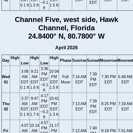
−0.1
EDT
0.1 ft
1.5 ft
1.5 ft
ft
Channel Five, west side, Hawk
Channel, Florida
24.8400° N, 80.7800° W
April 2026
High
High
High
Day
Phase
Sunrise
Sunset
Moonrise
Moonset
Low
Low
3:36
3:06
9:21
10:04
PM
7:39
Wed
AM
AM
PM
Full
7:14 AM
7:30 PM
6:48 AM
EDT
PM
01
EDT
EDT
EDT
Moon
EDT
EDT
EDT
−0.1
EDT
0.1 ft
1.6 ft
1.5 ft
ft
4:17
3:37
9:47
10:41
PM
7:39
Thu
AM
AM
PM
7:13 AM
8:25 PM
7:19 AM
EDT
PM
02
EDT
EDT
EDT
EDT
EDT
EDT
−0.2
EDT
0.1 ft
1.7 ft
1.3 ft
ft
4:57
4:07
10:14
11:17
PM
7:40
Fri
AM
AM
PM
7:12 AM
9:19 PM
7:51 AM