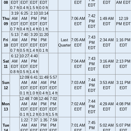
08
EDT
EDT
EDT
EDT
EDT
EDT
AM EDT
EDT
0.7 ft
0.4 ft
1.5 ft
0.0 ft
3:19
6:25
2:10
10:14
7:42
Thu
AM
AM
PM
PM
7:06 AM
1:49 AM
12:19
PM
09
EDT
EDT
EDT
EDT
EDT
EDT
PM EDT
EDT
0.7 ft
0.4 ft
1.4 ft
0.1 ft
5:13
7:40
3:20
11:20
7:43
Fri
AM
AM
PM
PM
Last
7:05 AM
2:34 AM
1:16 PM
PM
10
EDT
EDT
EDT
EDT
Quarter
EDT
EDT
EDT
EDT
0.7 ft
0.5 ft
1.4 ft
0.1 ft
6:12
10:27
4:40
7:43
Sat
AM
AM
PM
7:04 AM
3:16 AM
2:13 PM
PM
11
EDT
EDT
EDT
EDT
EDT
EDT
EDT
0.8 ft
0.5 ft
1.4 ft
12:09
6:41
11:49
5:57
7:44
Sun
AM
AM
AM
PM
7:03 AM
3:53 AM
3:11 PM
PM
12
EDT
EDT
EDT
EDT
EDT
EDT
EDT
EDT
0.1 ft
1.0 ft
0.4 ft
1.4 ft
12:48
7:08
12:46
7:02
7:44
Mon
AM
AM
PM
PM
7:02 AM
4:29 AM
4:08 PM
PM
13
EDT
EDT
EDT
EDT
EDT
EDT
EDT
EDT
0.1 ft
1.2 ft
0.3 ft
1.5 ft
1:22
7:37
1:35
7:59
7:45
Tue
AM
AM
PM
PM
7:01 AM
5:02 AM
5:07 PM
PM
14
EDT
EDT
EDT
EDT
EDT
EDT
EDT