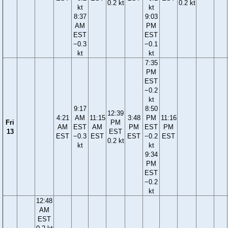
0.2 kt
0.2 kt
kt
kt
8:37
9:03
AM
PM
EST
EST
−0.3
−0.1
kt
kt
7:35
PM
EST
−0.2
kt
9:17
8:50
12:39
4:21
AM
11:15
3:48
PM
11:16
Fri
PM
AM
EST
AM
PM
EST
PM
13
EST
EST
−0.3
EST
EST
−0.2
EST
0.2 kt
kt
kt
9:34
PM
EST
−0.2
kt
12:48
AM
EST