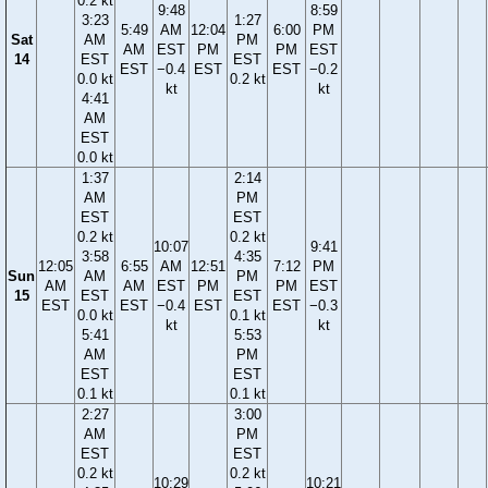
0.2 kt
9:48
8:59
3:23
1:27
5:49
AM
12:04
6:00
PM
Sat
AM
PM
AM
EST
PM
PM
EST
14
EST
EST
EST
−0.4
EST
EST
−0.2
0.0 kt
0.2 kt
kt
kt
4:41
AM
EST
0.0 kt
1:37
2:14
AM
PM
EST
EST
0.2 kt
0.2 kt
10:07
9:41
3:58
4:35
12:05
6:55
AM
12:51
7:12
PM
Sun
AM
PM
AM
AM
EST
PM
PM
EST
15
EST
EST
EST
EST
−0.4
EST
EST
−0.3
0.0 kt
0.1 kt
kt
kt
5:41
5:53
AM
PM
EST
EST
0.1 kt
0.1 kt
2:27
3:00
AM
PM
EST
EST
0.2 kt
0.2 kt
10:29
10:21