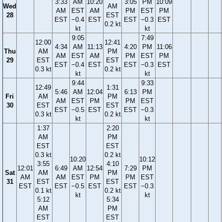
3:33
AM
10:20
3:05
PM
10:09
Wed
AM
AM
EST
AM
PM
EST
PM
28
EST
EST
−0.4
EST
EST
−0.3
EST
0.2 kt
kt
kt
9:05
7:49
12:00
12:41
4:34
AM
11:13
4:20
PM
11:06
Thu
AM
PM
AM
EST
AM
PM
EST
PM
29
EST
EST
EST
−0.4
EST
EST
−0.3
EST
0.3 kt
0.2 kt
kt
kt
9:44
9:33
12:49
1:31
5:46
AM
12:04
6:13
PM
Fri
AM
PM
AM
EST
PM
PM
EST
30
EST
EST
EST
−0.5
EST
EST
−0.3
0.3 kt
0.2 kt
kt
kt
1:37
2:20
AM
PM
EST
EST
0.3 kt
0.2 kt
10:20
10:12
3:55
4:10
12:01
6:49
AM
12:54
7:29
PM
Sat
AM
PM
AM
AM
EST
PM
PM
EST
31
EST
EST
EST
EST
−0.5
EST
EST
−0.3
0.1 kt
0.2 kt
kt
kt
5:12
5:34
AM
PM
EST
EST