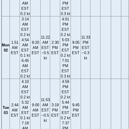
AM
PM
EST
EST
0.2 kt
0.3 kt
3:14
4:01
AM
PM
EST
EST
0.2 kt
0.2 kt
11:22
11:33
4:54
5:03
1:51
8:20
AM
2:30
9:05
PM
Mon
AM
PM
AM
AM
EST
PM
PM
EST
02
EST
EST
EST
EST
−0.5
EST
EST
−0.3
0.1 kt
0.2 kt
kt
kt
6:45
7:01
AM
PM
EST
EST
0.2 kt
0.3 kt
4:10
4:59
AM
PM
EST
EST
0.2 kt
0.2 kt
11:53
5:32
5:44
2:44
9:00
AM
3:19
9:45
Tue
AM
PM
AM
AM
EST
PM
PM
03
EST
EST
EST
EST
−0.5
EST
EST
0.1 kt
0.2 kt
kt
7:18
7:37
AM
PM