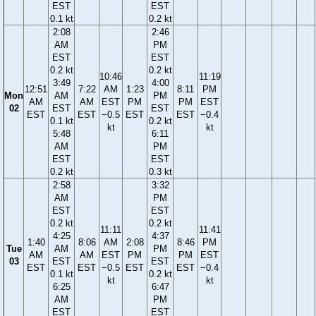
EST
EST
0.1 kt
0.2 kt
2:08
2:46
AM
PM
EST
EST
0.2 kt
0.2 kt
10:46
11:19
3:49
4:00
12:51
7:22
AM
1:23
8:11
PM
Mon
AM
PM
AM
AM
EST
PM
PM
EST
02
EST
EST
EST
EST
−0.5
EST
EST
−0.4
0.1 kt
0.2 kt
kt
kt
5:48
6:11
AM
PM
EST
EST
0.2 kt
0.3 kt
2:58
3:32
AM
PM
EST
EST
0.2 kt
0.2 kt
11:11
11:41
4:25
4:37
1:40
8:06
AM
2:08
8:46
PM
Tue
AM
PM
AM
AM
EST
PM
PM
EST
03
EST
EST
EST
EST
−0.5
EST
EST
−0.4
0.1 kt
0.2 kt
kt
kt
6:25
6:47
AM
PM
EST
EST