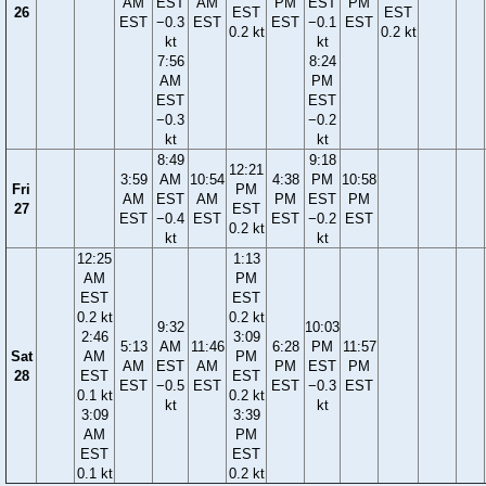
AM
EST
AM
PM
EST
PM
26
EST
EST
EST
−0.3
EST
EST
−0.1
EST
0.2 kt
0.2 kt
kt
kt
7:56
8:24
AM
PM
EST
EST
−0.3
−0.2
kt
kt
8:49
9:18
12:21
3:59
AM
10:54
4:38
PM
10:58
Fri
PM
AM
EST
AM
PM
EST
PM
27
EST
EST
−0.4
EST
EST
−0.2
EST
0.2 kt
kt
kt
12:25
1:13
AM
PM
EST
EST
0.2 kt
0.2 kt
9:32
10:03
2:46
3:09
5:13
AM
11:46
6:28
PM
11:57
Sat
AM
PM
AM
EST
AM
PM
EST
PM
28
EST
EST
EST
−0.5
EST
EST
−0.3
EST
0.1 kt
0.2 kt
kt
kt
3:09
3:39
AM
PM
EST
EST
0.1 kt
0.2 kt