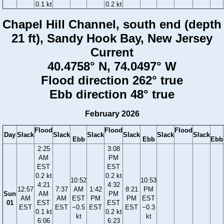
0.1 kt
0.2 kt
Chapel Hill Channel, south end (depth
21 ft), Sandy Hook Bay, New Jersey
Current
40.4758° N, 74.0497° W
Flood direction 262° true
Ebb direction 48° true
February 2026
Flood
Flood
Flood
Day
Slack
Slack
Slack
Slack
Slack
Slack
Ebb
Ebb
Ebb
2:25
3:08
AM
PM
EST
EST
0.2 kt
0.2 kt
10:52
10:53
4:21
4:32
12:57
7:37
AM
1:42
8:21
PM
Sun
AM
PM
AM
AM
EST
PM
PM
EST
01
EST
EST
EST
EST
−0.5
EST
EST
−0.3
0.1 kt
0.2 kt
kt
kt
6:06
6:23