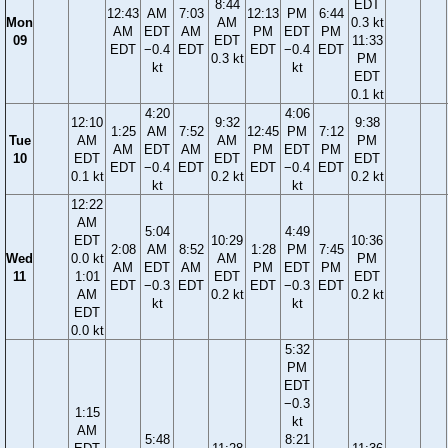
8:44
EDT
12:43
AM
7:03
12:13
PM
6:44
Mon
AM
0.3 kt
AM
EDT
AM
PM
EDT
PM
09
EDT
11:33
EDT
−0.4
EDT
EDT
−0.4
EDT
0.3 kt
PM
kt
kt
EDT
0.1 kt
4:20
4:06
12:10
9:32
9:38
1:25
AM
7:52
12:45
PM
7:12
Tue
AM
AM
PM
AM
EDT
AM
PM
EDT
PM
10
EDT
EDT
EDT
EDT
−0.4
EDT
EDT
−0.4
EDT
0.1 kt
0.2 kt
0.2 kt
kt
kt
12:22
AM
5:04
4:49
EDT
10:29
10:36
2:08
AM
8:52
1:28
PM
7:45
Wed
0.0 kt
AM
PM
AM
EDT
AM
PM
EDT
PM
11
1:01
EDT
EDT
EDT
−0.3
EDT
EDT
−0.3
EDT
AM
0.2 kt
0.2 kt
kt
kt
EDT
0.0 kt
5:32
PM
EDT
−0.3
1:15
kt
AM
5:48
8:21