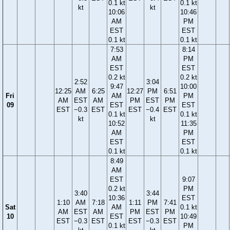
0.1 kt
0.1 kt
kt
kt
10:06
10:46
AM
PM
EST
EST
0.1 kt
0.1 kt
7:53
8:14
AM
PM
EST
EST
0.2 kt
0.2 kt
2:52
3:04
9:47
10:00
12:25
AM
6:25
12:27
PM
6:51
Fri
AM
PM
AM
EST
AM
PM
EST
PM
09
EST
EST
EST
−0.3
EST
EST
−0.4
EST
0.1 kt
0.1 kt
kt
kt
10:52
11:35
AM
PM
EST
EST
0.1 kt
0.1 kt
8:49
AM
EST
9:07
0.2 kt
PM
3:40
3:44
10:36
EST
1:10
AM
7:18
1:11
PM
7:41
Sat
AM
0.1 kt
AM
EST
AM
PM
EST
PM
10
EST
10:49
EST
−0.3
EST
EST
−0.3
EST
0.1 kt
PM