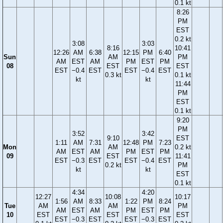
0.1 kt
8:26
PM
EST
0.2 kt
3:08
3:03
8:16
10:41
12:26
AM
6:38
12:15
PM
6:40
Sun
AM
PM
AM
EST
AM
PM
EST
PM
08
EST
EST
EST
−0.4
EST
EST
−0.4
EST
0.3 kt
0.1 kt
kt
kt
11:44
PM
EST
0.1 kt
9:20
PM
3:52
3:42
9:10
EST
1:11
AM
7:31
12:48
PM
7:23
Mon
AM
0.2 kt
AM
EST
AM
PM
EST
PM
09
EST
11:41
EST
−0.3
EST
EST
−0.4
EST
0.2 kt
PM
kt
kt
EST
0.1 kt
4:34
4:20
12:27
10:08
10:17
1:56
AM
8:33
1:22
PM
8:24
Tue
AM
AM
PM
AM
EST
AM
PM
EST
PM
10
EST
EST
EST
EST
−0.3
EST
EST
−0.3
EST