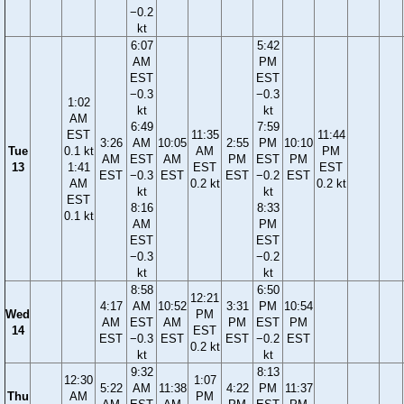
−0.2
kt
6:07
5:42
AM
PM
EST
EST
−0.3
−0.3
1:02
kt
kt
AM
6:49
7:59
EST
11:35
11:44
3:26
AM
10:05
2:55
PM
10:10
Tue
0.1 kt
AM
PM
AM
EST
AM
PM
EST
PM
13
1:41
EST
EST
EST
−0.3
EST
EST
−0.2
EST
AM
0.2 kt
0.2 kt
kt
kt
EST
8:16
8:33
0.1 kt
AM
PM
EST
EST
−0.3
−0.2
kt
kt
8:58
6:50
12:21
4:17
AM
10:52
3:31
PM
10:54
Wed
PM
AM
EST
AM
PM
EST
PM
14
EST
EST
−0.3
EST
EST
−0.2
EST
0.2 kt
kt
kt
9:32
8:13
12:30
1:07
5:22
AM
11:38
4:22
PM
11:37
Thu
AM
PM