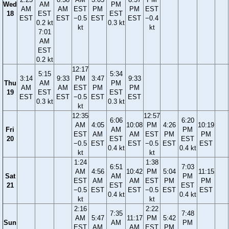
Wed
AM
PM
AM
AM
EST
PM
PM
EST
18
EST
EST
EST
EST
−0.5
EST
EST
−0.4
0.2 kt
0.3 kt
kt
kt
7:01
AM
EST
0.2 kt
12:17
5:15
5:34
3:14
9:33
PM
3:47
9:33
Thu
AM
PM
AM
AM
EST
PM
PM
19
EST
EST
EST
EST
−0.5
EST
EST
0.3 kt
0.3 kt
kt
12:35
12:57
6:06
6:20
AM
4:05
10:08
PM
4:26
10:19
Fri
AM
PM
EST
AM
AM
EST
PM
PM
20
EST
EST
−0.5
EST
EST
−0.5
EST
EST
0.4 kt
0.4 kt
kt
kt
1:24
1:38
6:51
7:03
AM
4:56
10:42
PM
5:04
11:15
Sat
AM
PM
EST
AM
AM
EST
PM
PM
21
EST
EST
−0.5
EST
EST
−0.5
EST
EST
0.4 kt
0.4 kt
kt
kt
2:16
2:22
7:35
7:48
AM
5:47
11:17
PM
5:42
Sun
AM
PM
EST
AM
AM
EST
PM