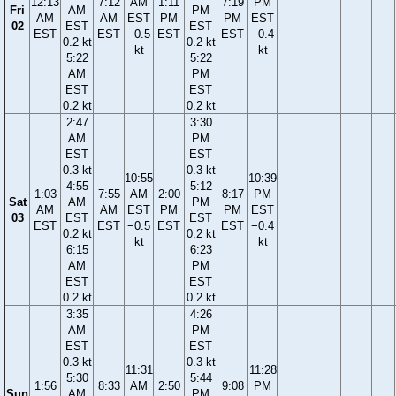
12:13
7:12
AM
1:11
7:19
PM
Fri
AM
PM
AM
AM
EST
PM
PM
EST
02
EST
EST
EST
EST
−0.5
EST
EST
−0.4
0.2 kt
0.2 kt
kt
kt
5:22
5:22
AM
PM
EST
EST
0.2 kt
0.2 kt
2:47
3:30
AM
PM
EST
EST
0.3 kt
0.3 kt
10:55
10:39
4:55
5:12
1:03
7:55
AM
2:00
8:17
PM
Sat
AM
PM
AM
AM
EST
PM
PM
EST
03
EST
EST
EST
EST
−0.5
EST
EST
−0.4
0.2 kt
0.2 kt
kt
kt
6:15
6:23
AM
PM
EST
EST
0.2 kt
0.2 kt
3:35
4:26
AM
PM
EST
EST
0.3 kt
0.3 kt
11:31
11:28
5:30
5:44
1:56
8:33
AM
2:50
9:08
PM
Sun
AM
PM