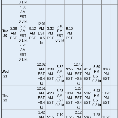
0.1 kt
4:33
AM
EST
0.3 kt
12:01
6:53
5:10
2:38
9:12
PM
3:32
9:10
Tue
AM
PM
AM
AM
EST
PM
PM
20
EST
EST
EST
EST
−0.5
EST
EST
0.1 kt
0.3 kt
kt
7:23
AM
EST
0.1 kt
12:02
12:43
5:32
5:59
AM
3:30
9:55
PM
4:19
9:43
Wed
AM
PM
EST
AM
AM
EST
PM
PM
21
EST
EST
−0.4
EST
EST
−0.5
EST
EST
0.3 kt
0.3 kt
kt
kt
12:51
1:27
6:23
6:43
AM
4:23
10:41
PM
5:02
10:28
Thu
AM
PM
EST
AM
AM
EST
PM
PM
22
EST
EST
−0.4
EST
EST
−0.4
EST
EST
0.3 kt
0.3 kt
kt
kt
1:42
2:12
7:10
7:28
AM
5:15
11:25
PM
5:43
11:28