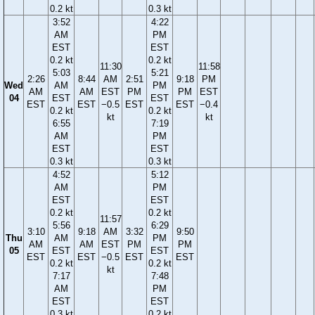
0.2 kt
0.3 kt
3:52
4:22
AM
PM
EST
EST
0.2 kt
0.2 kt
11:30
11:58
5:03
5:21
2:26
8:44
AM
2:51
9:18
PM
Wed
AM
PM
AM
AM
EST
PM
PM
EST
04
EST
EST
EST
EST
−0.5
EST
EST
−0.4
0.2 kt
0.2 kt
kt
kt
6:55
7:19
AM
PM
EST
EST
0.3 kt
0.3 kt
4:52
5:12
AM
PM
EST
EST
0.2 kt
0.2 kt
11:57
5:56
6:29
3:10
9:18
AM
3:32
9:50
Thu
AM
PM
AM
AM
EST
PM
PM
05
EST
EST
EST
EST
−0.5
EST
EST
0.2 kt
0.2 kt
kt
7:17
7:48
AM
PM
EST
EST
0.3 kt
0.2 kt