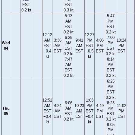
EST
EST
0.2 kt
0.3 kt
5:13
5:47
AM
PM
EST
EST
0.2 kt
0.2 kt
12:12
12:27
6:29
7:00
AM
3:36
9:41
PM
4:06
10:24
Wed
AM
PM
EST
AM
AM
EST
PM
PM
04
EST
EST
−0.4
EST
EST
−0.5
EST
EST
0.2 kt
0.2 kt
kt
kt
7:47
8:14
AM
PM
EST
EST
0.2 kt
0.2 kt
6:25
PM
EST
0.2 kt
12:51
1:03
6:06
8:23
AM
4:24
10:23
PM
4:49
11:02
Thu
AM
PM
EST
AM
AM
EST
PM
PM
05
EST
EST
−0.4
EST
EST
−0.4
EST
EST
0.2 kt
0.2 kt
kt
kt
9:05
PM