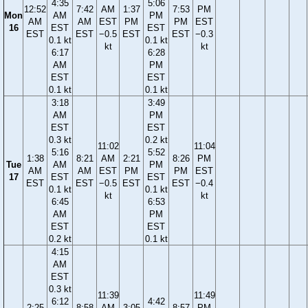
4:35
5:06
12:52
7:42
AM
1:37
7:53
PM
Mon
AM
PM
AM
AM
EST
PM
PM
EST
16
EST
EST
EST
EST
−0.5
EST
EST
−0.3
0.1 kt
0.1 kt
kt
kt
6:17
6:28
AM
PM
EST
EST
0.1 kt
0.1 kt
3:18
3:49
AM
PM
EST
EST
0.3 kt
0.2 kt
11:02
11:04
5:16
5:52
1:38
8:21
AM
2:21
8:26
PM
Tue
AM
PM
AM
AM
EST
PM
PM
EST
17
EST
EST
EST
EST
−0.5
EST
EST
−0.4
0.1 kt
0.1 kt
kt
kt
6:45
6:53
AM
PM
EST
EST
0.2 kt
0.1 kt
4:15
AM
EST
0.3 kt
11:39
11:49
6:12
4:42
2:25
8:58
AM
3:05
8:57
PM