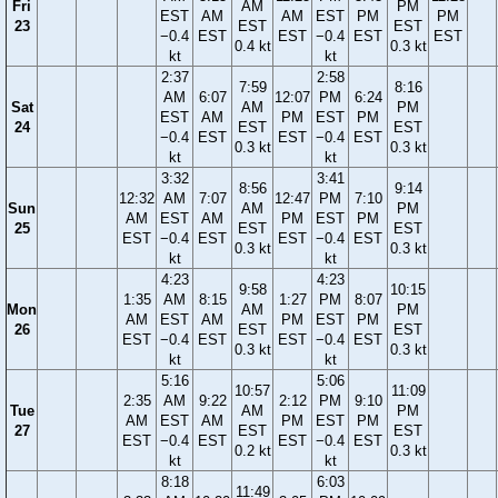
Fri
AM
PM
EST
AM
AM
EST
PM
PM
23
EST
EST
−0.4
EST
EST
−0.4
EST
EST
0.4 kt
0.3 kt
kt
kt
2:37
2:58
7:59
8:16
AM
6:07
12:07
PM
6:24
Sat
AM
PM
EST
AM
PM
EST
PM
24
EST
EST
−0.4
EST
EST
−0.4
EST
0.3 kt
0.3 kt
kt
kt
3:32
3:41
8:56
9:14
12:32
AM
7:07
12:47
PM
7:10
Sun
AM
PM
AM
EST
AM
PM
EST
PM
25
EST
EST
EST
−0.4
EST
EST
−0.4
EST
0.3 kt
0.3 kt
kt
kt
4:23
4:23
9:58
10:15
1:35
AM
8:15
1:27
PM
8:07
Mon
AM
PM
AM
EST
AM
PM
EST
PM
26
EST
EST
EST
−0.4
EST
EST
−0.4
EST
0.3 kt
0.3 kt
kt
kt
5:16
5:06
10:57
11:09
2:35
AM
9:22
2:12
PM
9:10
Tue
AM
PM
AM
EST
AM
PM
EST
PM
27
EST
EST
EST
−0.4
EST
EST
−0.4
EST
0.2 kt
0.3 kt
kt
kt
8:18
6:03
11:49