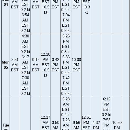
AM
AM
EST
PM
PM
EST
04
EST
EST
EST
EST
−0.5
EST
EST
−0.3
0.2 kt
0.2 kt
kt
kt
6:54
7:04
AM
PM
EST
EST
0.2 kt
0.3 kt
4:30
5:25
AM
PM
EST
EST
0.2 kt
0.3 kt
12:10
6:17
6:36
2:51
9:12
PM
3:42
10:00
Mon
AM
PM
AM
AM
EST
PM
PM
05
EST
EST
EST
EST
−0.5
EST
EST
0.2 kt
0.2 kt
kt
7:30
7:42
AM
PM
EST
EST
0.2 kt
0.2 kt
5:28
6:12
AM
PM
EST
EST
0.2 kt
0.2 kt
12:17
12:51
7:26
7:53
AM
3:50
9:56
PM
4:32
10:50
Tue
AM
PM
EST
AM
AM
EST
PM
PM