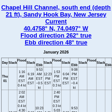
Chapel Hill Channel, south end (depth
21 ft), Sandy Hook Bay, New Jersey
Current
40.4758° N, 74.0497° W
Flood direction 262° true
Ebb direction 48° true
January 2026
Flood
Flood
Flood
Day
Slack
Slack
Slack
Slack
Slack
Slack
Ebb
Ebb
Ebb
9:53
9:08
1:16
1:53
6:19
AM
12:23
6:04
PM
Thu
AM
PM
AM
EST
PM
PM
EST
01
EST
EST
EST
−0.5
EST
EST
−0.4
0.4 kt
0.3 kt
kt
kt
2:02
2:40
AM
PM
EST
EST
0.4 kt
0.3 kt
10:23
9:53
4:30
5:03