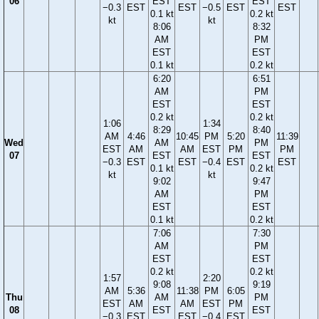
06
EST
EST
−0.3
EST
EST
−0.5
EST
EST
0.1 kt
0.2 kt
kt
kt
8:06
8:32
AM
PM
EST
EST
0.1 kt
0.2 kt
6:20
6:51
AM
PM
EST
EST
0.2 kt
0.2 kt
1:06
1:34
8:29
8:40
AM
4:46
10:45
PM
5:20
11:39
Wed
AM
PM
EST
AM
AM
EST
PM
PM
07
EST
EST
−0.3
EST
EST
−0.4
EST
EST
0.1 kt
0.2 kt
kt
kt
9:02
9:47
AM
PM
EST
EST
0.1 kt
0.2 kt
7:06
7:30
AM
PM
EST
EST
0.2 kt
0.2 kt
1:57
2:20
9:08
9:19
AM
5:36
11:38
PM
6:05
Thu
AM
PM
EST
AM
AM
EST
PM
08
EST
EST
−0.3
EST
EST
−0.4
EST