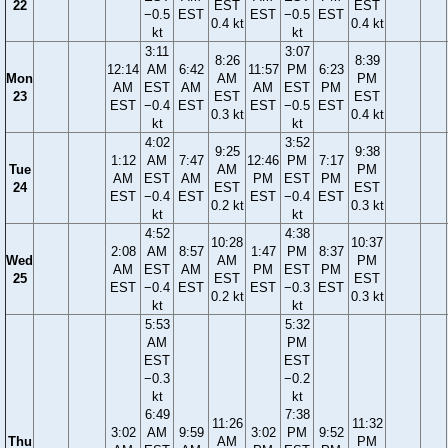
22
EST
EST
−0.5
EST
EST
−0.5
EST
0.4 kt
0.4 kt
kt
kt
3:11
3:07
8:26
8:39
12:14
AM
6:42
11:57
PM
6:23
Mon
AM
PM
AM
EST
AM
AM
EST
PM
23
EST
EST
EST
−0.4
EST
EST
−0.5
EST
0.3 kt
0.4 kt
kt
kt
4:02
3:52
9:25
9:38
1:12
AM
7:47
12:46
PM
7:17
Tue
AM
PM
AM
EST
AM
PM
EST
PM
24
EST
EST
EST
−0.4
EST
EST
−0.4
EST
0.2 kt
0.3 kt
kt
kt
4:52
4:38
10:28
10:37
2:08
AM
8:57
1:47
PM
8:37
Wed
AM
PM
AM
EST
AM
PM
EST
PM
25
EST
EST
EST
−0.4
EST
EST
−0.3
EST
0.2 kt
0.3 kt
kt
kt
5:53
5:32
AM
PM
EST
EST
−0.3
−0.2
kt
kt
6:49
7:38
11:26
11:32
3:02
AM
9:59
3:02
PM
9:52
Thu
AM
PM