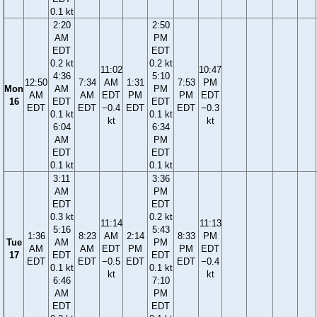
0.1 kt
2:20
2:50
AM
PM
EDT
EDT
0.2 kt
0.2 kt
11:02
10:47
4:36
5:10
12:50
7:34
AM
1:31
7:53
PM
Mon
AM
PM
AM
AM
EDT
PM
PM
EDT
16
EDT
EDT
EDT
EDT
−0.4
EDT
EDT
−0.3
0.1 kt
0.1 kt
kt
kt
6:04
6:34
AM
PM
EDT
EDT
0.1 kt
0.1 kt
3:11
3:36
AM
PM
EDT
EDT
0.3 kt
0.2 kt
11:14
11:13
5:16
5:43
1:36
8:23
AM
2:14
8:33
PM
Tue
AM
PM
AM
AM
EDT
PM
PM
EDT
17
EDT
EDT
EDT
EDT
−0.5
EDT
EDT
−0.4
0.1 kt
0.1 kt
kt
kt
6:46
7:10
AM
PM
EDT
EDT