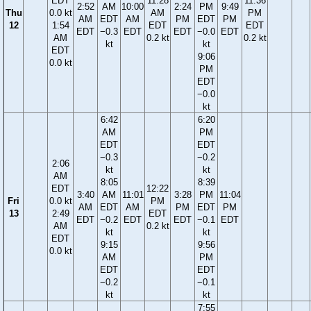
EDT
11:28
11:36
2:52
AM
10:00
2:24
PM
9:49
Thu
0.0 kt
AM
PM
AM
EDT
AM
PM
EDT
PM
12
1:54
EDT
EDT
EDT
−0.3
EDT
EDT
−0.0
EDT
AM
0.2 kt
0.2 kt
kt
kt
EDT
9:06
0.0 kt
PM
EDT
−0.0
kt
6:42
6:20
AM
PM
EDT
EDT
−0.3
−0.2
2:06
kt
kt
AM
8:05
8:39
EDT
12:22
3:40
AM
11:01
3:28
PM
11:04
Fri
0.0 kt
PM
AM
EDT
AM
PM
EDT
PM
13
2:49
EDT
EDT
−0.2
EDT
EDT
−0.1
EDT
AM
0.2 kt
kt
kt
EDT
9:15
9:56
0.0 kt
AM
PM
EDT
EDT
−0.2
−0.1
kt
kt
7:55