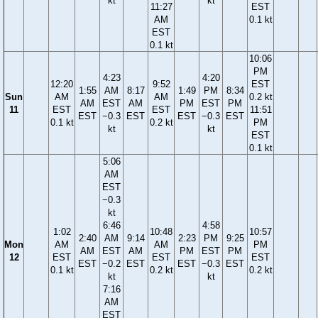
kt
kt
11:27
EST
AM
0.1 kt
EST
0.1 kt
10:06
PM
4:23
4:20
12:20
9:52
EST
1:55
AM
8:17
1:49
PM
8:34
Sun
AM
AM
0.2 kt
AM
EST
AM
PM
EST
PM
11
EST
EST
11:51
EST
−0.3
EST
EST
−0.3
EST
0.1 kt
0.2 kt
PM
kt
kt
EST
0.1 kt
5:06
AM
EST
−0.3
kt
6:46
4:58
1:02
10:48
10:57
2:40
AM
9:14
2:23
PM
9:25
Mon
AM
AM
PM
AM
EST
AM
PM
EST
PM
12
EST
EST
EST
EST
−0.2
EST
EST
−0.3
EST
0.1 kt
0.2 kt
0.2 kt
kt
kt
7:16
AM
EST