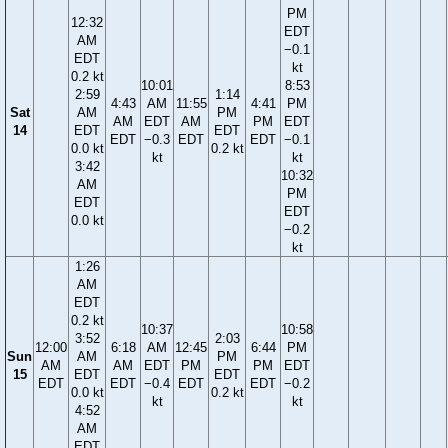
PM
12:32
EDT
AM
−0.1
EDT
kt
0.2 kt
10:01
8:53
2:59
1:14
4:43
AM
11:55
4:41
PM
Sat
AM
PM
AM
EDT
AM
PM
EDT
14
EDT
EDT
EDT
−0.3
EDT
EDT
−0.1
0.0 kt
0.2 kt
kt
kt
3:42
10:32
AM
PM
EDT
EDT
0.0 kt
−0.2
kt
1:26
AM
EDT
0.2 kt
10:37
10:58
3:52
2:03
12:00
6:18
AM
12:45
6:44
PM
Sun
AM
PM
AM
AM
EDT
PM
PM
EDT
15
EDT
EDT
EDT
EDT
−0.4
EDT
EDT
−0.2
0.0 kt
0.2 kt
kt
kt
4:52
AM
EDT