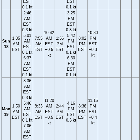
EST
EST
0.1 kt
0.1 kt
2:46
3:25
AM
PM
EST
EST
0.3 kt
0.3 kt
10:42
10:30
5:01
5:42
1:05
7:55
AM
1:56
8:02
PM
Sun
AM
PM
AM
AM
EST
PM
PM
EST
18
EST
EST
EST
EST
−0.5
EST
EST
−0.3
0.1 kt
0.1 kt
kt
kt
6:37
6:30
AM
PM
EST
EST
0.1 kt
0.1 kt
3:36
AM
EST
0.3 kt
11:20
11:15
5:46
4:16
1:50
8:33
AM
2:44
8:38
PM
Mon
AM
PM
AM
AM
EST
PM
PM
EST
19
EST
EST
EST
EST
−0.5
EST
EST
−0.4
0.1 kt
0.3 kt
kt
kt
7:06
AM
EST