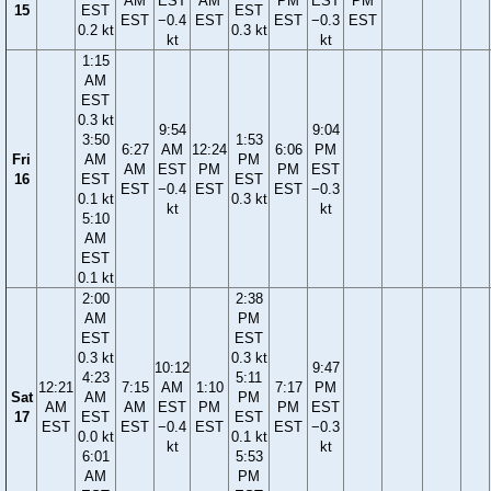
AM
EST
AM
PM
EST
PM
15
EST
EST
EST
−0.4
EST
EST
−0.3
EST
0.2 kt
0.3 kt
kt
kt
1:15
AM
EST
0.3 kt
9:54
9:04
3:50
1:53
6:27
AM
12:24
6:06
PM
Fri
AM
PM
AM
EST
PM
PM
EST
16
EST
EST
EST
−0.4
EST
EST
−0.3
0.1 kt
0.3 kt
kt
kt
5:10
AM
EST
0.1 kt
2:00
2:38
AM
PM
EST
EST
0.3 kt
0.3 kt
10:12
9:47
4:23
5:11
12:21
7:15
AM
1:10
7:17
PM
Sat
AM
PM
AM
AM
EST
PM
PM
EST
17
EST
EST
EST
EST
−0.4
EST
EST
−0.3
0.0 kt
0.1 kt
kt
kt
6:01
5:53
AM
PM