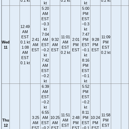
0.1 kt
0.2 kt
0.2 kt
kt
kt
5:20
5:00
AM
PM
EST
EST
−0.3
−0.3
12:49
kt
kt
AM
7:04
7:47
EST
11:01
11:09
2:41
AM
9:32
2:01
PM
9:28
Wed
0.1 kt
AM
PM
AM
EST
AM
PM
EST
PM
11
1:08
EST
EST
EST
−0.2
EST
EST
−0.1
EST
AM
0.2 kt
0.2 kt
kt
kt
EST
7:42
8:16
0.1 kt
AM
PM
EST
EST
−0.2
−0.1
kt
kt
6:39
5:52
AM
PM
EST
EST
−0.2
−0.2
kt
kt
6:55
8:11
11:51
11:58
3:25
AM
10:25
2:48
PM
10:24
Thu
AM
PM
AM
EST
AM
PM
EST
PM
12
EST
EST
EST
−0.2
EST
EST
−0.1
EST