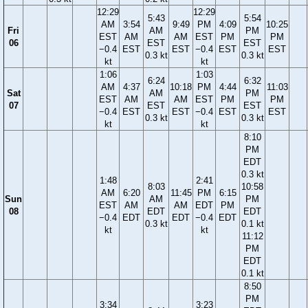
12:29
12:29
5:43
5:54
AM
3:54
9:49
PM
4:09
10:25
Fri
AM
PM
EST
AM
AM
EST
PM
PM
06
EST
EST
−0.4
EST
EST
−0.4
EST
EST
0.3 kt
0.3 kt
kt
kt
1:06
1:03
6:24
6:32
AM
4:37
10:18
PM
4:44
11:03
Sat
AM
PM
EST
AM
AM
EST
PM
PM
07
EST
EST
−0.4
EST
EST
−0.4
EST
EST
0.3 kt
0.3 kt
kt
kt
8:10
PM
EDT
0.3 kt
1:48
2:41
8:03
10:58
AM
6:20
11:45
PM
6:15
Sun
AM
PM
EST
AM
AM
EDT
PM
08
EDT
EDT
−0.4
EDT
EDT
−0.4
EDT
0.3 kt
0.1 kt
kt
kt
11:12
PM
EDT
0.1 kt
8:50
PM
3:34
3:23