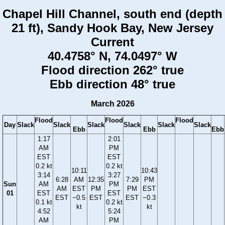
Chapel Hill Channel, south end (depth
21 ft), Sandy Hook Bay, New Jersey
Current
40.4758° N, 74.0497° W
Flood direction 262° true
Ebb direction 48° true
March 2026
Flood
Flood
Flood
Day
Slack
Slack
Slack
Slack
Slack
Slack
Ebb
Ebb
Ebb
1:17
2:01
AM
PM
EST
EST
0.2 kt
0.2 kt
10:11
10:43
3:14
3:27
6:28
AM
12:35
7:29
PM
Sun
AM
PM
AM
EST
PM
PM
EST
01
EST
EST
EST
−0.5
EST
EST
−0.3
0.1 kt
0.2 kt
kt
kt
4:52
5:24
AM
PM