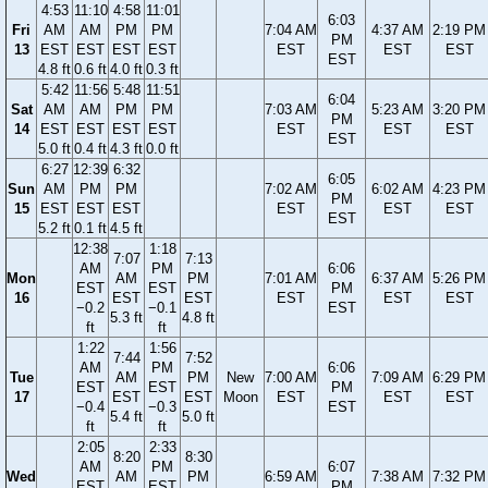
4:53
11:10
4:58
11:01
6:03
Fri
AM
AM
PM
PM
7:04 AM
4:37 AM
2:19 PM
PM
13
EST
EST
EST
EST
EST
EST
EST
EST
4.8 ft
0.6 ft
4.0 ft
0.3 ft
5:42
11:56
5:48
11:51
6:04
Sat
AM
AM
PM
PM
7:03 AM
5:23 AM
3:20 PM
PM
14
EST
EST
EST
EST
EST
EST
EST
EST
5.0 ft
0.4 ft
4.3 ft
0.0 ft
6:27
12:39
6:32
6:05
Sun
AM
PM
PM
7:02 AM
6:02 AM
4:23 PM
PM
15
EST
EST
EST
EST
EST
EST
EST
5.2 ft
0.1 ft
4.5 ft
12:38
1:18
7:07
7:13
AM
PM
6:06
Mon
AM
PM
7:01 AM
6:37 AM
5:26 PM
EST
EST
PM
16
EST
EST
EST
EST
EST
−0.2
−0.1
EST
5.3 ft
4.8 ft
ft
ft
1:22
1:56
7:44
7:52
AM
PM
6:06
Tue
AM
PM
New
7:00 AM
7:09 AM
6:29 PM
EST
EST
PM
17
EST
EST
Moon
EST
EST
EST
−0.4
−0.3
EST
5.4 ft
5.0 ft
ft
ft
2:05
2:33
8:20
8:30
AM
PM
6:07
Wed
AM
PM
6:59 AM
7:38 AM
7:32 PM
EST
EST
PM