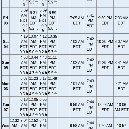
5.3 ft
5.9 ft
ft
ft
3:39
3:39
9:31
9:59
AM
PM
7:41
Fri
AM
PM
7:05 AM
9:30 PM
7:36 AM
EDT
EDT
PM
03
EDT
EDT
EDT
EDT
EDT
−0.2
−0.0
EDT
5.2 ft
5.8 ft
ft
ft
4:19
10:07
4:12
10:35
7:42
Sat
AM
AM
PM
PM
7:03 AM
10:30 PM
8:07 AM
PM
04
EDT
EDT
EDT
EDT
EDT
EDT
EDT
EDT
0.0 ft
5.0 ft
0.2 ft
5.7 ft
4:58
10:44
4:43
11:11
7:42
Sun
AM
AM
PM
PM
7:02 AM
11:29 PM
8:41 AM
PM
05
EDT
EDT
EDT
EDT
EDT
EDT
EDT
EDT
0.3 ft
4.7 ft
0.4 ft
5.5 ft
5:37
11:23
5:17
11:49
7:43
Mon
AM
AM
PM
PM
7:01 AM
9:21 AM
PM
06
EDT
EDT
EDT
EDT
EDT
EDT
EDT
0.5 ft
4.5 ft
0.6 ft
5.2 ft
6:18
12:05
5:55
7:44
Tue
AM
PM
PM
6:59 AM
12:26 AM
10:06
PM
07
EDT
EDT
EDT
EDT
EDT
AM EDT
EDT
0.8 ft
4.3 ft
0.8 ft
12:32
7:04
12:52
6:41
7:44
Wed
AM
AM
PM
PM
6:58 AM
1:20 AM
10:57
PM