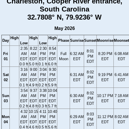
Charleston, Cooper River entrance,
South Carolina
32.7808° N, 79.9236° W
May 2026
High
High
High
Day
Phase
Sunrise
Sunset
Moonrise
Moonset
Low
Low
2:35
8:22
2:30
8:54
8:01
Fri
AM
AM
PM
PM
Full
6:32 AM
8:20 PM
6:08 AM
PM
01
EDT
EDT
EDT
EDT
Moon
EDT
EDT
EDT
EDT
0.0 ft
5.0 ft
0.1 ft
6.0 ft
3:16
9:00
3:04
9:30
8:02
Sat
AM
AM
PM
PM
6:31 AM
9:19 PM
6:41 AM
PM
02
EDT
EDT
EDT
EDT
EDT
EDT
EDT
EDT
0.1 ft
4.9 ft
0.2 ft
5.9 ft
3:54
9:37
3:38
10:04
8:02
Sun
AM
AM
PM
PM
6:30 AM
10:17 PM
7:18 AM
PM
03
EDT
EDT
EDT
EDT
EDT
EDT
EDT
EDT
0.2 ft
4.8 ft
0.3 ft
5.7 ft
4:32
10:15
4:11
10:40
8:03
Mon
AM
AM
PM
PM
6:29 AM
11:12 PM
8:02 AM
PM
04
EDT
EDT
EDT
EDT
EDT
EDT
EDT
EDT
0.4 ft
4.6 ft
0.5 ft
5.6 ft