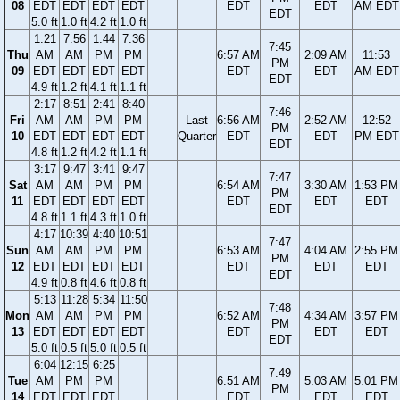
08
EDT
EDT
EDT
EDT
EDT
EDT
AM EDT
EDT
5.0 ft
1.0 ft
4.2 ft
1.0 ft
1:21
7:56
1:44
7:36
7:45
Thu
AM
AM
PM
PM
6:57 AM
2:09 AM
11:53
PM
09
EDT
EDT
EDT
EDT
EDT
EDT
AM EDT
EDT
4.9 ft
1.2 ft
4.1 ft
1.1 ft
2:17
8:51
2:41
8:40
7:46
Fri
AM
AM
PM
PM
Last
6:56 AM
2:52 AM
12:52
PM
10
EDT
EDT
EDT
EDT
Quarter
EDT
EDT
PM EDT
EDT
4.8 ft
1.2 ft
4.2 ft
1.1 ft
3:17
9:47
3:41
9:47
7:47
Sat
AM
AM
PM
PM
6:54 AM
3:30 AM
1:53 PM
PM
11
EDT
EDT
EDT
EDT
EDT
EDT
EDT
EDT
4.8 ft
1.1 ft
4.3 ft
1.0 ft
4:17
10:39
4:40
10:51
7:47
Sun
AM
AM
PM
PM
6:53 AM
4:04 AM
2:55 PM
PM
12
EDT
EDT
EDT
EDT
EDT
EDT
EDT
EDT
4.9 ft
0.8 ft
4.6 ft
0.8 ft
5:13
11:28
5:34
11:50
7:48
Mon
AM
AM
PM
PM
6:52 AM
4:34 AM
3:57 PM
PM
13
EDT
EDT
EDT
EDT
EDT
EDT
EDT
EDT
5.0 ft
0.5 ft
5.0 ft
0.5 ft
6:04
12:15
6:25
7:49
Tue
AM
PM
PM
6:51 AM
5:03 AM
5:01 PM
PM
14
EDT
EDT
EDT
EDT
EDT
EDT