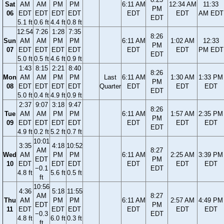
Sat
AM
AM
PM
PM
6:11 AM
12:34 AM
11:33
PM
06
EDT
EDT
EDT
EDT
EDT
EDT
AM EDT
EDT
5.1 ft
0.6 ft
4.4 ft
0.8 ft
12:54
7:26
1:28
7:35
8:26
Sun
AM
AM
PM
PM
6:11 AM
1:02 AM
12:33
PM
07
EDT
EDT
EDT
EDT
EDT
EDT
PM EDT
EDT
5.0 ft
0.5 ft
4.6 ft
0.9 ft
1:43
8:15
2:21
8:40
8:26
Mon
AM
AM
PM
PM
Last
6:11 AM
1:30 AM
1:33 PM
PM
08
EDT
EDT
EDT
EDT
Quarter
EDT
EDT
EDT
EDT
5.0 ft
0.4 ft
4.9 ft
0.9 ft
2:37
9:07
3:18
9:47
8:26
Tue
AM
AM
PM
PM
6:11 AM
1:57 AM
2:35 PM
PM
09
EDT
EDT
EDT
EDT
EDT
EDT
EDT
EDT
4.9 ft
0.2 ft
5.2 ft
0.7 ft
10:01
3:35
4:18
10:52
AM
8:27
Wed
AM
PM
PM
6:11 AM
2:25 AM
3:39 PM
EDT
PM
10
EDT
EDT
EDT
EDT
EDT
EDT
−0.1
EDT
4.8 ft
5.6 ft
0.5 ft
ft
10:56
4:36
5:18
11:55
AM
8:27
Thu
AM
PM
PM
6:11 AM
2:57 AM
4:49 PM
EDT
PM
11
EDT
EDT
EDT
EDT
EDT
EDT
−0.3
EDT
4.8 ft
6.0 ft
0.3 ft
ft