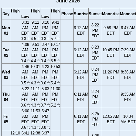
June 2026
High
High
High
Day
Phase
Sunrise
Sunset
Moonrise
Moonset
Low
Low
3:31
9:12
3:10
9:41
8:22
Mon
AM
AM
PM
PM
6:12 AM
9:59 PM
6:47 AM
PM
01
EDT
EDT
EDT
EDT
EDT
EDT
EDT
EDT
0.3 ft
4.5 ft
0.3 ft
5.7 ft
4:09
9:51
3:47
10:17
8:23
Tue
AM
AM
PM
PM
6:12 AM
10:45 PM
7:39 AM
PM
02
EDT
EDT
EDT
EDT
EDT
EDT
EDT
EDT
0.4 ft
4.4 ft
0.4 ft
5.5 ft
4:46
10:31
4:23
10:53
8:24
Wed
AM
AM
PM
PM
6:12 AM
11:26 PM
8:36 AM
PM
03
EDT
EDT
EDT
EDT
EDT
EDT
EDT
EDT
0.5 ft
4.3 ft
0.6 ft
5.4 ft
5:22
11:11
5:03
11:30
8:24
Thu
AM
AM
PM
PM
6:11 AM
9:35 AM
PM
04
EDT
EDT
EDT
EDT
EDT
EDT
EDT
0.6 ft
4.3 ft
0.7 ft
5.2 ft
6:00
11:53
5:47
8:25
Fri
AM
AM
PM
6:11 AM
12:02 AM
10:34
PM
05
EDT
EDT
EDT
EDT
EDT
AM EDT
EDT
0.6 ft
4.3 ft
0.8 ft
12:10
6:41
12:38
6:37
8:25