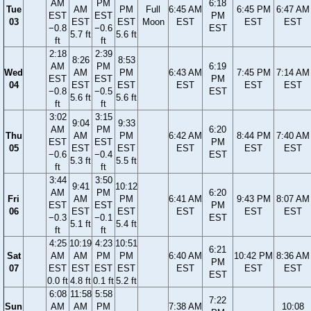
AM
PM
6:18
Tue
AM
PM
Full
6:45 AM
6:45 PM
6:47 AM
EST
EST
PM
03
EST
EST
Moon
EST
EST
EST
−0.8
−0.6
EST
5.7 ft
5.6 ft
ft
ft
2:18
2:39
8:26
8:53
AM
PM
6:19
Wed
AM
PM
6:43 AM
7:45 PM
7:14 AM
EST
EST
PM
04
EST
EST
EST
EST
EST
−0.8
−0.5
EST
5.6 ft
5.6 ft
ft
ft
3:02
3:15
9:04
9:33
AM
PM
6:20
Thu
AM
PM
6:42 AM
8:44 PM
7:40 AM
EST
EST
PM
05
EST
EST
EST
EST
EST
−0.6
−0.4
EST
5.3 ft
5.5 ft
ft
ft
3:44
3:50
9:41
10:12
AM
PM
6:20
Fri
AM
PM
6:41 AM
9:43 PM
8:07 AM
EST
EST
PM
06
EST
EST
EST
EST
EST
−0.3
−0.1
EST
5.1 ft
5.4 ft
ft
ft
4:25
10:19
4:23
10:51
6:21
Sat
AM
AM
PM
PM
6:40 AM
10:42 PM
8:36 AM
PM
07
EST
EST
EST
EST
EST
EST
EST
EST
0.0 ft
4.8 ft
0.1 ft
5.2 ft
6:08
11:58
5:58
7:22
Sun
AM
AM
PM
7:38 AM
10:08