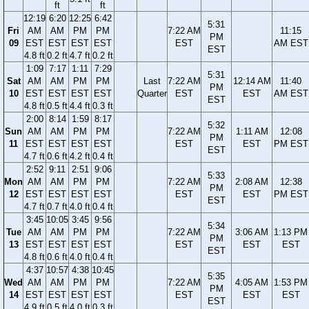
ft
ft
12:19
6:20
12:25
6:42
5:31
Fri
AM
AM
PM
PM
7:22 AM
11:15
PM
09
EST
EST
EST
EST
EST
AM EST
EST
4.8 ft
0.2 ft
4.7 ft
0.2 ft
1:09
7:17
1:11
7:29
5:31
Sat
AM
AM
PM
PM
Last
7:22 AM
12:14 AM
11:40
PM
10
EST
EST
EST
EST
Quarter
EST
EST
AM EST
EST
4.8 ft
0.5 ft
4.4 ft
0.3 ft
2:00
8:14
1:59
8:17
5:32
Sun
AM
AM
PM
PM
7:22 AM
1:11 AM
12:08
PM
11
EST
EST
EST
EST
EST
EST
PM EST
EST
4.7 ft
0.6 ft
4.2 ft
0.4 ft
2:52
9:11
2:51
9:06
5:33
Mon
AM
AM
PM
PM
7:22 AM
2:08 AM
12:38
PM
12
EST
EST
EST
EST
EST
EST
PM EST
EST
4.7 ft
0.7 ft
4.0 ft
0.4 ft
3:45
10:05
3:45
9:56
5:34
Tue
AM
AM
PM
PM
7:22 AM
3:06 AM
1:13 PM
PM
13
EST
EST
EST
EST
EST
EST
EST
EST
4.8 ft
0.6 ft
4.0 ft
0.4 ft
4:37
10:57
4:38
10:45
5:35
Wed
AM
AM
PM
PM
7:22 AM
4:05 AM
1:53 PM
PM
14
EST
EST
EST
EST
EST
EST
EST
EST
4.9 ft
0.5 ft
4.0 ft
0.3 ft