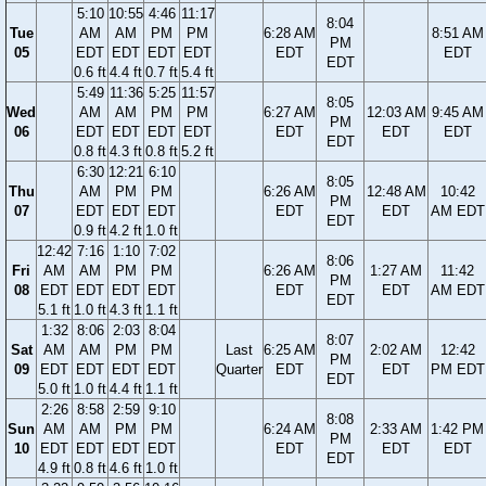
5:10
10:55
4:46
11:17
8:04
Tue
AM
AM
PM
PM
6:28 AM
8:51 AM
PM
05
EDT
EDT
EDT
EDT
EDT
EDT
EDT
0.6 ft
4.4 ft
0.7 ft
5.4 ft
5:49
11:36
5:25
11:57
8:05
Wed
AM
AM
PM
PM
6:27 AM
12:03 AM
9:45 AM
PM
06
EDT
EDT
EDT
EDT
EDT
EDT
EDT
EDT
0.8 ft
4.3 ft
0.8 ft
5.2 ft
6:30
12:21
6:10
8:05
Thu
AM
PM
PM
6:26 AM
12:48 AM
10:42
PM
07
EDT
EDT
EDT
EDT
EDT
AM EDT
EDT
0.9 ft
4.2 ft
1.0 ft
12:42
7:16
1:10
7:02
8:06
Fri
AM
AM
PM
PM
6:26 AM
1:27 AM
11:42
PM
08
EDT
EDT
EDT
EDT
EDT
EDT
AM EDT
EDT
5.1 ft
1.0 ft
4.3 ft
1.1 ft
1:32
8:06
2:03
8:04
8:07
Sat
AM
AM
PM
PM
Last
6:25 AM
2:02 AM
12:42
PM
09
EDT
EDT
EDT
EDT
Quarter
EDT
EDT
PM EDT
EDT
5.0 ft
1.0 ft
4.4 ft
1.1 ft
2:26
8:58
2:59
9:10
8:08
Sun
AM
AM
PM
PM
6:24 AM
2:33 AM
1:42 PM
PM
10
EDT
EDT
EDT
EDT
EDT
EDT
EDT
EDT
4.9 ft
0.8 ft
4.6 ft
1.0 ft