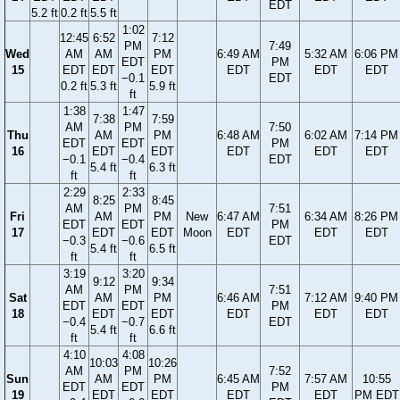
EDT
5.2 ft
0.2 ft
5.5 ft
1:02
12:45
6:52
7:12
PM
7:49
Wed
AM
AM
PM
6:49 AM
5:32 AM
6:06 PM
EDT
PM
15
EDT
EDT
EDT
EDT
EDT
EDT
−0.1
EDT
0.2 ft
5.3 ft
5.9 ft
ft
1:38
1:47
7:38
7:59
AM
PM
7:50
Thu
AM
PM
6:48 AM
6:02 AM
7:14 PM
EDT
EDT
PM
16
EDT
EDT
EDT
EDT
EDT
−0.1
−0.4
EDT
5.4 ft
6.3 ft
ft
ft
2:29
2:33
8:25
8:45
AM
PM
7:51
Fri
AM
PM
New
6:47 AM
6:34 AM
8:26 PM
EDT
EDT
PM
17
EDT
EDT
Moon
EDT
EDT
EDT
−0.3
−0.6
EDT
5.4 ft
6.5 ft
ft
ft
3:19
3:20
9:12
9:34
AM
PM
7:51
Sat
AM
PM
6:46 AM
7:12 AM
9:40 PM
EDT
EDT
PM
18
EDT
EDT
EDT
EDT
EDT
−0.4
−0.7
EDT
5.4 ft
6.6 ft
ft
ft
4:10
4:08
10:03
10:26
AM
PM
7:52
Sun
AM
PM
6:45 AM
7:57 AM
10:55
EDT
EDT
PM
19
EDT
EDT
EDT
EDT
PM EDT