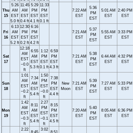
5:26
11:45
5:29
11:33
5:36
Thu
AM
AM
PM
PM
7:22 AM
5:01 AM
2:40 PM
PM
15
EST
EST
EST
EST
EST
EST
EST
EST
5.0 ft
0.4 ft
4.1 ft
0.1 ft
6:13
12:30
6:16
5:37
Fri
AM
PM
PM
7:21 AM
5:55 AM
3:33 PM
PM
16
EST
EST
EST
EST
EST
EST
EST
5.2 ft
0.2 ft
4.2 ft
12:18
6:55
1:12
6:59
AM
5:38
Sat
AM
PM
PM
7:21 AM
6:44 AM
4:32 PM
EST
PM
17
EST
EST
EST
EST
EST
EST
−0.0
EST
5.3 ft
0.1 ft
4.3 ft
ft
1:01
1:50
7:34
7:38
AM
PM
5:39
Sun
AM
PM
New
7:21 AM
7:27 AM
5:33 PM
EST
EST
PM
18
EST
EST
Moon
EST
EST
EST
−0.2
−0.0
EST
5.4 ft
4.4 ft
ft
ft
1:42
2:27
8:11
8:15
AM
PM
5:40
Mon
AM
PM
7:20 AM
8:05 AM
6:36 PM
EST
EST
PM
19
EST
EST
EST
EST
EST
−0.3
−0.1
EST
5.4 ft
4.5 ft
ft
ft
2:22
3:02
8:45
8:51