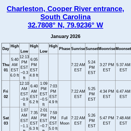
Charleston, Cooper River entrance,
South Carolina
32.7808° N, 79.9236° W
January 2026
High
High
High
Day
Phase
Sunrise
Sunset
Moonrise
Moonset
Low
Low
12:13
5:40
6:05
PM
5:24
Thu
AM
PM
7:22 AM
3:27 PM
5:37 AM
EST
PM
01
EST
EST
EST
EST
EST
−0.3
EST
6.0 ft
4.8 ft
ft
12:10
1:09
6:40
7:03
AM
PM
5:25
Fri
AM
PM
7:22 AM
4:34 PM
6:47 AM
EST
EST
PM
02
EST
EST
EST
EST
EST
−0.9
−0.5
EST
6.2 ft
4.9 ft
ft
ft
1:07
2:01
7:35
7:59
AM
PM
5:26
Sat
AM
PM
Full
7:22 AM
5:47 PM
7:48 AM
EST
EST
PM
03
EST
EST
Moon
EST
EST
EST
−1.1
−0.7
EST
6.3 ft
5.0 ft