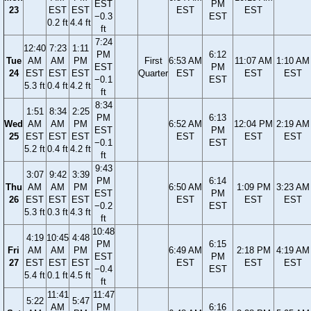
EST
PM
23
EST
EST
EST
EST
−0.3
EST
0.2 ft
4.4 ft
ft
7:24
12:40
7:23
1:11
PM
6:12
Tue
AM
AM
PM
First
6:53 AM
11:07 AM
1:10 AM
EST
PM
24
EST
EST
EST
Quarter
EST
EST
EST
−0.1
EST
5.3 ft
0.4 ft
4.2 ft
ft
8:34
1:51
8:34
2:25
PM
6:13
Wed
AM
AM
PM
6:52 AM
12:04 PM
2:19 AM
EST
PM
25
EST
EST
EST
EST
EST
EST
−0.1
EST
5.2 ft
0.4 ft
4.2 ft
ft
9:43
3:07
9:42
3:39
PM
6:14
Thu
AM
AM
PM
6:50 AM
1:09 PM
3:23 AM
EST
PM
26
EST
EST
EST
EST
EST
EST
−0.2
EST
5.3 ft
0.3 ft
4.3 ft
ft
10:48
4:19
10:45
4:48
PM
6:15
Fri
AM
AM
PM
6:49 AM
2:18 PM
4:19 AM
EST
PM
27
EST
EST
EST
EST
EST
EST
−0.4
EST
5.4 ft
0.1 ft
4.5 ft
ft
11:41
11:47
5:22
5:47
AM
PM
6:16