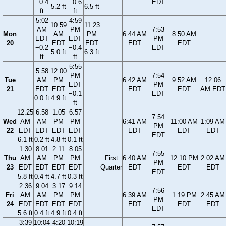
−0.4
−0.6
EDT
5.2 ft
6.5 ft
ft
ft
5:02
4:59
10:59
11:23
AM
PM
7:53
Mon
AM
PM
6:44 AM
8:50 AM
EDT
EDT
PM
20
EDT
EDT
EDT
EDT
−0.2
−0.4
EDT
5.0 ft
6.3 ft
ft
ft
5:55
5:58
12:00
PM
7:54
Tue
AM
PM
6:42 AM
9:52 AM
12:06
EDT
PM
21
EDT
EDT
EDT
EDT
AM EDT
−0.1
EDT
0.0 ft
4.9 ft
ft
12:25
6:58
1:05
6:57
7:54
Wed
AM
AM
PM
PM
6:41 AM
11:00 AM
1:09 AM
PM
22
EDT
EDT
EDT
EDT
EDT
EDT
EDT
EDT
6.1 ft
0.2 ft
4.8 ft
0.1 ft
1:30
8:01
2:11
8:05
7:55
Thu
AM
AM
PM
PM
First
6:40 AM
12:10 PM
2:02 AM
PM
23
EDT
EDT
EDT
EDT
Quarter
EDT
EDT
EDT
EDT
5.8 ft
0.4 ft
4.7 ft
0.3 ft
2:36
9:04
3:17
9:14
7:56
Fri
AM
AM
PM
PM
6:39 AM
1:19 PM
2:45 AM
PM
24
EDT
EDT
EDT
EDT
EDT
EDT
EDT
EDT
5.6 ft
0.4 ft
4.9 ft
0.4 ft
3:39
10:04
4:20
10:19