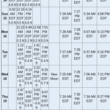
14
EDT
EDT
EDT
EDT
EDT
EDT
EDT
EDT
4.8 ft
0.8 ft
4.3 ft
0.6 ft
6:02
12:15
6:14
7:27
Sun
AM
PM
PM
7:29 AM
5:34 AM
4:09 PM
PM
15
EDT
EDT
EDT
EDT
EDT
EDT
EDT
5.0 ft
0.5 ft
4.6 ft
12:22
6:49
12:59
7:01
7:28
Mon
AM
AM
PM
PM
7:28 AM
6:07 AM
5:13 PM
PM
16
EDT
EDT
EDT
EDT
EDT
EDT
EDT
EDT
0.3 ft
5.2 ft
0.2 ft
5.0 ft
1:12
1:41
7:32
7:44
AM
PM
7:29
Tue
AM
PM
7:27 AM
6:37 AM
6:16 PM
EDT
EDT
PM
17
EDT
EDT
EDT
EDT
EDT
−0.0
−0.1
EDT
5.4 ft
5.4 ft
ft
ft
2:00
2:22
8:13
8:25
AM
PM
7:29
Wed
AM
PM
New
7:25 AM
7:06 AM
7:21 PM
EDT
EDT
PM
18
EDT
EDT
Moon
EDT
EDT
EDT
−0.3
−0.4
EDT
5.5 ft
5.7 ft
ft
ft
2:47
3:03
8:52
9:07
AM
PM
7:30
Thu
AM
PM
7:24 AM
7:34 AM
8:27 PM
EDT
EDT
PM
19
EDT
EDT
EDT
EDT
EDT
−0.5
−0.6
EDT
5.5 ft
6.0 ft
ft
ft