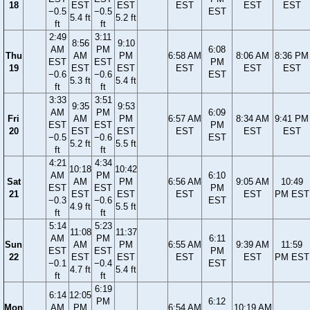
18
EST
EST
EST
EST
EST
−0.5
−0.5
EST
5.4 ft
5.2 ft
ft
ft
2:49
3:11
8:56
9:10
AM
PM
6:08
Thu
AM
PM
6:58 AM
8:06 AM
8:36 PM
EST
EST
PM
19
EST
EST
EST
EST
EST
−0.6
−0.6
EST
5.3 ft
5.4 ft
ft
ft
3:33
3:51
9:35
9:53
AM
PM
6:09
Fri
AM
PM
6:57 AM
8:34 AM
9:41 PM
EST
EST
PM
20
EST
EST
EST
EST
EST
−0.5
−0.6
EST
5.2 ft
5.5 ft
ft
ft
4:21
4:34
10:18
10:42
AM
PM
6:10
Sat
AM
PM
6:56 AM
9:05 AM
10:49
EST
EST
PM
21
EST
EST
EST
EST
PM EST
−0.3
−0.6
EST
4.9 ft
5.5 ft
ft
ft
5:14
5:23
11:08
11:37
AM
PM
6:11
Sun
AM
PM
6:55 AM
9:39 AM
11:59
EST
EST
PM
22
EST
EST
EST
EST
PM EST
−0.1
−0.4
EST
4.7 ft
5.4 ft
ft
ft
6:19
6:14
12:05
PM
6:12
Mon
AM
PM
6:54 AM
10:19 AM