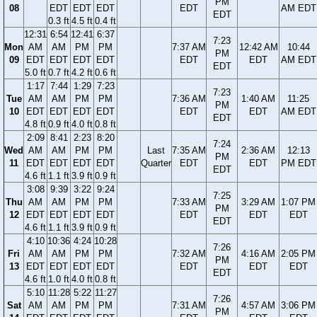
PM
08
EDT
EDT
EDT
EDT
AM EDT
EDT
0.3 ft
4.5 ft
0.4 ft
12:31
6:54
12:41
6:37
7:23
Mon
AM
AM
PM
PM
7:37 AM
12:42 AM
10:44
PM
09
EDT
EDT
EDT
EDT
EDT
EDT
AM EDT
EDT
5.0 ft
0.7 ft
4.2 ft
0.6 ft
1:17
7:44
1:29
7:23
7:23
Tue
AM
AM
PM
PM
7:36 AM
1:40 AM
11:25
PM
10
EDT
EDT
EDT
EDT
EDT
EDT
AM EDT
EDT
4.8 ft
0.9 ft
4.0 ft
0.8 ft
2:09
8:41
2:23
8:20
7:24
Wed
AM
AM
PM
PM
Last
7:35 AM
2:36 AM
12:13
PM
11
EDT
EDT
EDT
EDT
Quarter
EDT
EDT
PM EDT
EDT
4.6 ft
1.1 ft
3.9 ft
0.9 ft
3:08
9:39
3:22
9:24
7:25
Thu
AM
AM
PM
PM
7:33 AM
3:29 AM
1:07 PM
PM
12
EDT
EDT
EDT
EDT
EDT
EDT
EDT
EDT
4.6 ft
1.1 ft
3.9 ft
0.9 ft
4:10
10:36
4:24
10:28
7:26
Fri
AM
AM
PM
PM
7:32 AM
4:16 AM
2:05 PM
PM
13
EDT
EDT
EDT
EDT
EDT
EDT
EDT
EDT
4.6 ft
1.0 ft
4.0 ft
0.8 ft
5:10
11:28
5:22
11:27
7:26
Sat
AM
AM
PM
PM
7:31 AM
4:57 AM
3:06 PM
PM