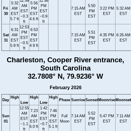
11:59
11:58
5:32
5:56
AM
PM
5:50
Fri
AM
PM
7:15 AM
3:22 PM
5:32 AM
EST
EST
PM
30
EST
EST
EST
EST
EST
−0.3
−0.9
EST
5.7 ft
4.6 ft
ft
ft
12:53
6:31
6:53
PM
5:51
Sat
AM
PM
7:15 AM
4:35 PM
6:26 AM
EST
PM
31
EST
EST
EST
EST
EST
−0.5
EST
5.9 ft
4.9 ft
ft
Charleston, Cooper River entrance,
South Carolina
32.7808° N, 79.9236° W
February 2026
High
High
High
Day
Phase
Sunrise
Sunset
Moonrise
Moonset
Low
Low
12:55
1:42
7:23
7:46
AM
PM
5:52
Sun
AM
PM
Full
7:14 AM
5:47 PM
7:11 AM
EST
EST
PM
01
EST
EST
Moon
EST
EST
EST
−1.1
−0.7
EST
6.0 ft
5.1 ft
ft
ft