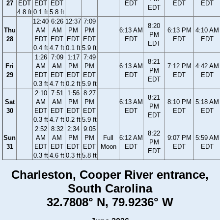
27
EDT
EDT
EDT
EDT
EDT
EDT
EDT
4.8 ft
0.1 ft
5.8 ft
12:40
6:26
12:37
7:09
8:20
Thu
AM
AM
PM
PM
6:13 AM
6:13 PM
4:10 AM
PM
28
EDT
EDT
EDT
EDT
EDT
EDT
EDT
EDT
0.4 ft
4.7 ft
0.1 ft
5.9 ft
1:26
7:09
1:17
7:49
8:21
Fri
AM
AM
PM
PM
6:13 AM
7:12 PM
4:42 AM
PM
29
EDT
EDT
EDT
EDT
EDT
EDT
EDT
EDT
0.3 ft
4.7 ft
0.2 ft
5.9 ft
2:10
7:51
1:56
8:27
8:21
Sat
AM
AM
PM
PM
6:13 AM
8:10 PM
5:18 AM
PM
30
EDT
EDT
EDT
EDT
EDT
EDT
EDT
EDT
0.3 ft
4.7 ft
0.2 ft
5.9 ft
2:52
8:32
2:34
9:05
8:22
Sun
AM
AM
PM
PM
Full
6:12 AM
9:07 PM
5:59 AM
PM
31
EDT
EDT
EDT
EDT
Moon
EDT
EDT
EDT
EDT
0.3 ft
4.6 ft
0.3 ft
5.8 ft
Charleston, Cooper River entrance,
South Carolina
32.7808° N, 79.9236° W