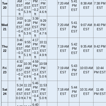
AM
PM
5:41
Tue
AM
PM
7:20 AM
8:38 AM
7:38 PM
EST
EST
PM
20
EST
EST
EST
EST
EST
−0.4
−0.2
EST
5.3 ft
4.6 ft
ft
ft
3:03
3:39
9:19
9:29
AM
PM
5:41
Wed
AM
PM
7:20 AM
9:07 AM
8:40 PM
EST
EST
PM
21
EST
EST
EST
EST
EST
−0.4
−0.3
EST
5.3 ft
4.7 ft
ft
ft
3:46
4:17
9:55
10:11
AM
PM
5:42
Thu
AM
PM
7:19 AM
9:35 AM
9:42 PM
EST
EST
PM
22
EST
EST
EST
EST
EST
−0.3
−0.3
EST
5.1 ft
4.9 ft
ft
ft
4:32
4:59
10:35
10:59
AM
PM
5:43
Fri
AM
PM
7:19 AM
10:03 AM
10:44
EST
EST
PM
23
EST
EST
EST
EST
PM EST
−0.2
−0.4
EST
4.9 ft
5.0 ft
ft
ft
5:46
5:24
11:22
11:53
PM
5:44
Sat
AM
AM
PM
7:18 AM
10:31 AM
11:49
EST
PM
24
EST
EST
EST
EST
EST
PM EST
−0.4
EST
0.0 ft
4.7 ft
5.0 ft
ft
6:40