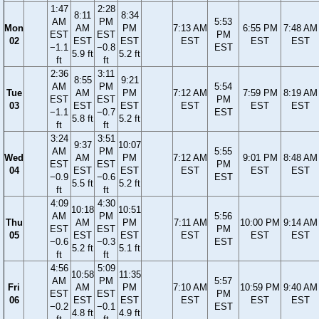
1:47
2:28
8:11
8:34
AM
PM
5:53
Mon
AM
PM
7:13 AM
6:55 PM
7:48 AM
EST
EST
PM
02
EST
EST
EST
EST
EST
−1.1
−0.8
EST
5.9 ft
5.2 ft
ft
ft
2:36
3:11
8:55
9:21
AM
PM
5:54
Tue
AM
PM
7:12 AM
7:59 PM
8:19 AM
EST
EST
PM
03
EST
EST
EST
EST
EST
−1.1
−0.7
EST
5.8 ft
5.2 ft
ft
ft
3:24
3:51
9:37
10:07
AM
PM
5:55
Wed
AM
PM
7:12 AM
9:01 PM
8:48 AM
EST
EST
PM
04
EST
EST
EST
EST
EST
−0.9
−0.6
EST
5.5 ft
5.2 ft
ft
ft
4:09
4:30
10:18
10:51
AM
PM
5:56
Thu
AM
PM
7:11 AM
10:00 PM
9:14 AM
EST
EST
PM
05
EST
EST
EST
EST
EST
−0.6
−0.3
EST
5.2 ft
5.1 ft
ft
ft
4:56
5:09
10:58
11:35
AM
PM
5:57
Fri
AM
PM
7:10 AM
10:59 PM
9:40 AM
EST
EST
PM
06
EST
EST
EST
EST
EST
−0.2
−0.1
EST
4.8 ft
4.9 ft