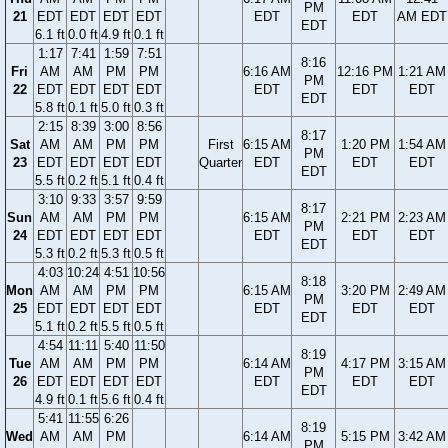
PM
21
EDT
EDT
EDT
EDT
EDT
EDT
AM EDT
EDT
6.1 ft
0.0 ft
4.9 ft
0.1 ft
1:17
7:41
1:59
7:51
8:16
Fri
AM
AM
PM
PM
6:16 AM
12:16 PM
1:21 AM
PM
22
EDT
EDT
EDT
EDT
EDT
EDT
EDT
EDT
5.8 ft
0.1 ft
5.0 ft
0.3 ft
2:15
8:39
3:00
8:56
8:17
Sat
AM
AM
PM
PM
First
6:15 AM
1:20 PM
1:54 AM
PM
23
EDT
EDT
EDT
EDT
Quarter
EDT
EDT
EDT
EDT
5.5 ft
0.2 ft
5.1 ft
0.4 ft
3:10
9:33
3:57
9:59
8:17
Sun
AM
AM
PM
PM
6:15 AM
2:21 PM
2:23 AM
PM
24
EDT
EDT
EDT
EDT
EDT
EDT
EDT
EDT
5.3 ft
0.2 ft
5.3 ft
0.5 ft
4:03
10:24
4:51
10:56
8:18
Mon
AM
AM
PM
PM
6:15 AM
3:20 PM
2:49 AM
PM
25
EDT
EDT
EDT
EDT
EDT
EDT
EDT
EDT
5.1 ft
0.2 ft
5.5 ft
0.5 ft
4:54
11:11
5:40
11:50
8:19
Tue
AM
AM
PM
PM
6:14 AM
4:17 PM
3:15 AM
PM
26
EDT
EDT
EDT
EDT
EDT
EDT
EDT
EDT
4.9 ft
0.1 ft
5.6 ft
0.4 ft
5:41
11:55
6:26
8:19
Wed
AM
AM
PM
6:14 AM
5:15 PM
3:42 AM
PM