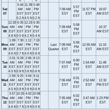
ft
ft
5:44
11:39
5:48
5:57
Sat
AM
AM
PM
7:09 AM
11:57 PM
10:07
PM
07
EST
EST
EST
EST
EST
AM EST
EST
0.2 ft
4.5 ft
0.2 ft
12:20
6:35
12:23
6:30
5:58
Sun
AM
AM
PM
PM
7:09 AM
10:37
PM
08
EST
EST
EST
EST
EST
AM EST
EST
4.8 ft
0.5 ft
4.2 ft
0.4 ft
1:09
7:30
1:12
7:18
5:59
Mon
AM
AM
PM
PM
Last
7:08 AM
12:55 AM
11:10
PM
09
EST
EST
EST
EST
Quarter
EST
EST
AM EST
EST
4.6 ft
0.7 ft
4.0 ft
0.6 ft
2:01
8:28
2:06
8:13
6:00
Tue
AM
AM
PM
PM
7:07 AM
1:54 AM
11:48
PM
10
EST
EST
EST
EST
EST
EST
AM EST
EST
4.5 ft
0.9 ft
3.8 ft
0.6 ft
2:59
9:25
3:04
9:11
6:01
Wed
AM
AM
PM
PM
7:06 AM
2:52 AM
12:32
PM
11
EST
EST
EST
EST
EST
EST
PM EST
EST
4.5 ft
0.9 ft
3.8 ft
0.6 ft
3:57
10:20
4:03
10:08
6:02
Thu
AM
AM
PM
PM
7:05 AM
3:47 AM
1:23 PM
PM
12
EST
EST
EST
EST
EST
EST
EST
EST
4.6 ft
0.7 ft
3.9 ft
0.5 ft