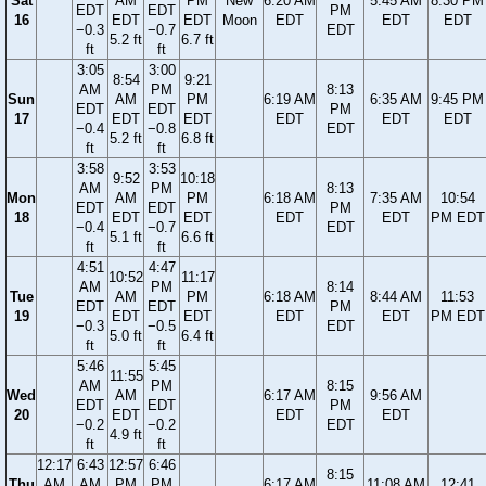
Sat
AM
PM
New
6:20 AM
5:45 AM
8:30 PM
EDT
EDT
PM
16
EDT
EDT
Moon
EDT
EDT
EDT
−0.3
−0.7
EDT
5.2 ft
6.7 ft
ft
ft
3:05
3:00
8:54
9:21
AM
PM
8:13
Sun
AM
PM
6:19 AM
6:35 AM
9:45 PM
EDT
EDT
PM
17
EDT
EDT
EDT
EDT
EDT
−0.4
−0.8
EDT
5.2 ft
6.8 ft
ft
ft
3:58
3:53
9:52
10:18
AM
PM
8:13
Mon
AM
PM
6:18 AM
7:35 AM
10:54
EDT
EDT
PM
18
EDT
EDT
EDT
EDT
PM EDT
−0.4
−0.7
EDT
5.1 ft
6.6 ft
ft
ft
4:51
4:47
10:52
11:17
AM
PM
8:14
Tue
AM
PM
6:18 AM
8:44 AM
11:53
EDT
EDT
PM
19
EDT
EDT
EDT
EDT
PM EDT
−0.3
−0.5
EDT
5.0 ft
6.4 ft
ft
ft
5:46
5:45
11:55
AM
PM
8:15
Wed
AM
6:17 AM
9:56 AM
EDT
EDT
PM
20
EDT
EDT
EDT
−0.2
−0.2
EDT
4.9 ft
ft
ft
12:17
6:43
12:57
6:46
8:15
Thu
AM
AM
PM
PM
6:17 AM
11:08 AM
12:41