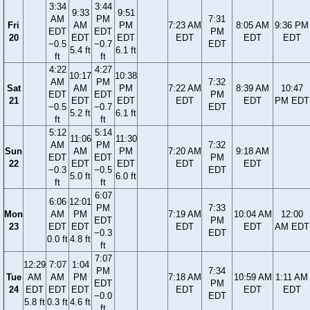
3:34
3:44
9:33
9:51
AM
PM
7:31
Fri
AM
PM
7:23 AM
8:05 AM
9:36 PM
EDT
EDT
PM
20
EDT
EDT
EDT
EDT
EDT
−0.5
−0.7
EDT
5.4 ft
6.1 ft
ft
ft
4:22
4:27
10:17
10:38
AM
PM
7:32
Sat
AM
PM
7:22 AM
8:39 AM
10:47
EDT
EDT
PM
21
EDT
EDT
EDT
EDT
PM EDT
−0.5
−0.7
EDT
5.2 ft
6.1 ft
ft
ft
5:12
5:14
11:06
11:30
AM
PM
7:32
Sun
AM
PM
7:20 AM
9:18 AM
EDT
EDT
PM
22
EDT
EDT
EDT
EDT
−0.3
−0.5
EDT
5.0 ft
6.0 ft
ft
ft
6:07
6:06
12:01
PM
7:33
Mon
AM
PM
7:19 AM
10:04 AM
12:00
EDT
PM
23
EDT
EDT
EDT
EDT
AM EDT
−0.3
EDT
0.0 ft
4.8 ft
ft
7:07
12:29
7:07
1:04
PM
7:34
Tue
AM
AM
PM
7:18 AM
10:59 AM
1:11 AM
EDT
PM
24
EDT
EDT
EDT
EDT
EDT
EDT
−0.0
EDT
5.8 ft
0.3 ft
4.6 ft
ft