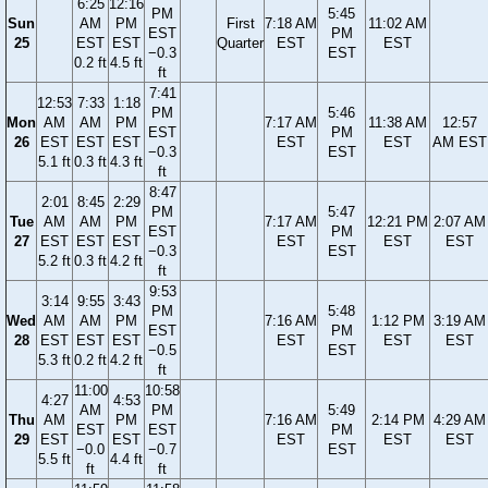
6:25
12:16
PM
5:45
Sun
AM
PM
First
7:18 AM
11:02 AM
EST
PM
25
EST
EST
Quarter
EST
EST
−0.3
EST
0.2 ft
4.5 ft
ft
7:41
12:53
7:33
1:18
PM
5:46
Mon
AM
AM
PM
7:17 AM
11:38 AM
12:57
EST
PM
26
EST
EST
EST
EST
EST
AM EST
−0.3
EST
5.1 ft
0.3 ft
4.3 ft
ft
8:47
2:01
8:45
2:29
PM
5:47
Tue
AM
AM
PM
7:17 AM
12:21 PM
2:07 AM
EST
PM
27
EST
EST
EST
EST
EST
EST
−0.3
EST
5.2 ft
0.3 ft
4.2 ft
ft
9:53
3:14
9:55
3:43
PM
5:48
Wed
AM
AM
PM
7:16 AM
1:12 PM
3:19 AM
EST
PM
28
EST
EST
EST
EST
EST
EST
−0.5
EST
5.3 ft
0.2 ft
4.2 ft
ft
11:00
10:58
4:27
4:53
AM
PM
5:49
Thu
AM
PM
7:16 AM
2:14 PM
4:29 AM
EST
EST
PM
29
EST
EST
EST
EST
EST
−0.0
−0.7
EST
5.5 ft
4.4 ft
ft
ft