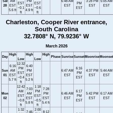
Sat
AM
PM
6:48 AM
3:28 PM
5:05 AM
EST
EST
PM
28
EST
EST
EST
EST
EST
−0.1
−0.6
EST
5.6 ft
4.9 ft
ft
ft
Charleston, Cooper River entrance,
South Carolina
32.7808° N, 79.9236° W
March 2026
High
High
High
Day
Phase
Sunrise
Sunset
Moonrise
Moonset
Low
Low
12:32
6:16
6:40
PM
6:16
Sun
AM
PM
6:47 AM
4:37 PM
5:44 AM
EST
PM
01
EST
EST
EST
EST
EST
−0.4
EST
5.7 ft
5.2 ft
ft
12:42
1:18
7:03
7:28
AM
PM
6:17
Mon
AM
PM
6:46 AM
5:42 PM
6:17 AM
EST
EST
PM
02
EST
EST
EST
EST
EST
−0.8
−0.5
EST
5.8 ft
5.4 ft
ft
ft
1:32
2:00
7:46
8:12