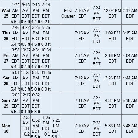
1:35
8:13
2:13
8:14
7:34
Wed
AM
AM
PM
PM
First
7:16 AM
12:02 PM
2:17 AM
PM
25
EDT
EDT
EDT
EDT
Quarter
EDT
EDT
EDT
EDT
5.6 ft
0.5 ft
4.4 ft
0.2 ft
2:46
9:22
3:25
9:25
7:35
Thu
AM
AM
PM
PM
7:15 AM
1:09 PM
3:15 AM
PM
26
EDT
EDT
EDT
EDT
EDT
EDT
EDT
EDT
5.4 ft
0.5 ft
4.5 ft
0.3 ft
3:58
10:27
4:34
10:34
7:36
Fri
AM
AM
PM
PM
7:14 AM
2:18 PM
4:04 AM
PM
27
EDT
EDT
EDT
EDT
EDT
EDT
EDT
EDT
5.4 ft
0.4 ft
4.7 ft
0.2 ft
5:04
11:25
5:37
11:36
7:37
Sat
AM
AM
PM
PM
7:12 AM
3:26 PM
4:44 AM
PM
28
EDT
EDT
EDT
EDT
EDT
EDT
EDT
EDT
5.4 ft
0.3 ft
5.0 ft
0.0 ft
6:02
12:17
6:32
7:37
Sun
AM
PM
PM
7:11 AM
4:31 PM
5:18 AM
PM
29
EDT
EDT
EDT
EDT
EDT
EDT
EDT
5.5 ft
0.1 ft
5.3 ft
12:33
1:05
6:52
7:21
AM
PM
7:38
Mon
AM
PM
7:10 AM
5:33 PM
5:48 AM
EDT
EDT
PM
30
EDT
EDT
EDT
EDT
EDT
−0.2
−0.1
EDT
5.5 ft
5.6 ft