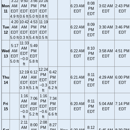
3:22
9:50
3:56
10:16
8:08
Mon
AM
AM
PM
PM
6:23 AM
3:02 AM
2:43 PM
PM
11
EDT
EDT
EDT
EDT
EDT
EDT
EDT
EDT
4.9 ft
0.6 ft
5.0 ft
0.8 ft
4:20
10:42
4:53
11:19
8:09
Tue
AM
AM
PM
PM
6:22 AM
3:30 AM
3:46 PM
PM
12
EDT
EDT
EDT
EDT
EDT
EDT
EDT
EDT
5.0 ft
0.3 ft
5.4 ft
0.5 ft
11:33
5:17
5:49
AM
8:10
Wed
AM
PM
6:22 AM
3:58 AM
4:51 PM
EDT
PM
13
EDT
EDT
EDT
EDT
EDT
−0.0
EDT
5.0 ft
5.8 ft
ft
12:24
12:19
6:12
6:42
PM
8:11
Thu
AM
AM
PM
6:21 AM
4:29 AM
6:00 PM
EDT
PM
14
EDT
EDT
EDT
EDT
EDT
EDT
−0.3
EDT
0.3 ft
5.1 ft
6.2 ft
ft
1:16
1:16
7:06
7:34
AM
PM
8:11
Fri
AM
PM
6:20 AM
5:04 AM
7:14 PM
EDT
EDT
PM
15
EDT
EDT
EDT
EDT
EDT
−0.0
−0.6
EDT
5.2 ft
6.6 ft
ft
ft
2:11
2:08
8:00
8:27
AM
PM
8:12