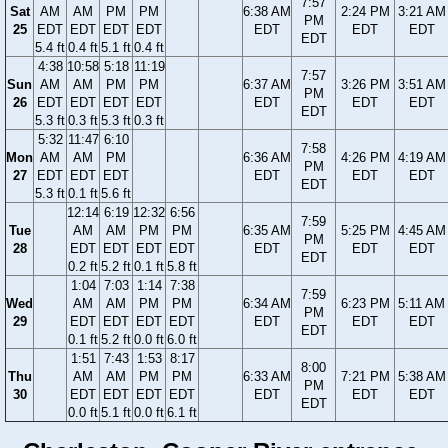
7:57
Sat
AM
AM
PM
PM
6:38 AM
2:24 PM
3:21 AM
PM
25
EDT
EDT
EDT
EDT
EDT
EDT
EDT
EDT
5.4 ft
0.4 ft
5.1 ft
0.4 ft
4:38
10:58
5:18
11:19
7:57
Sun
AM
AM
PM
PM
6:37 AM
3:26 PM
3:51 AM
PM
26
EDT
EDT
EDT
EDT
EDT
EDT
EDT
EDT
5.3 ft
0.3 ft
5.3 ft
0.3 ft
5:32
11:47
6:10
7:58
Mon
AM
AM
PM
6:36 AM
4:26 PM
4:19 AM
PM
27
EDT
EDT
EDT
EDT
EDT
EDT
EDT
5.3 ft
0.1 ft
5.6 ft
12:14
6:19
12:32
6:56
7:59
Tue
AM
AM
PM
PM
6:35 AM
5:25 PM
4:45 AM
PM
28
EDT
EDT
EDT
EDT
EDT
EDT
EDT
EDT
0.2 ft
5.2 ft
0.1 ft
5.8 ft
1:04
7:03
1:14
7:38
7:59
Wed
AM
AM
PM
PM
6:34 AM
6:23 PM
5:11 AM
PM
29
EDT
EDT
EDT
EDT
EDT
EDT
EDT
EDT
0.1 ft
5.2 ft
0.0 ft
6.0 ft
1:51
7:43
1:53
8:17
8:00
Thu
AM
AM
PM
PM
6:33 AM
7:21 PM
5:38 AM
PM
30
EDT
EDT
EDT
EDT
EDT
EDT
EDT
EDT
0.0 ft
5.1 ft
0.0 ft
6.1 ft