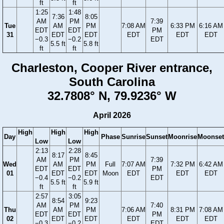
ft
ft
1:25
1:48
7:36
8:05
AM
PM
7:39
Tue
AM
PM
7:08 AM
6:33 PM
6:16 AM
EDT
EDT
PM
31
EDT
EDT
EDT
EDT
EDT
−0.3
−0.2
EDT
5.5 ft
5.8 ft
ft
ft
Charleston, Cooper River entrance,
South Carolina
32.7808° N, 79.9236° W
April 2026
High
High
High
Day
Phase
Sunrise
Sunset
Moonrise
Moonset
Low
Low
2:13
2:28
8:17
8:45
AM
PM
7:39
Wed
AM
PM
Full
7:07 AM
7:32 PM
6:42 AM
EDT
EDT
PM
01
EDT
EDT
Moon
EDT
EDT
EDT
−0.4
−0.2
EDT
5.5 ft
5.9 ft
ft
ft
2:57
3:05
8:54
9:23
AM
PM
7:40
Thu
AM
PM
7:06 AM
8:31 PM
7:08 AM
EDT
EDT
PM
02
EDT
EDT
EDT
EDT
EDT
−0.3
−0.2
EDT