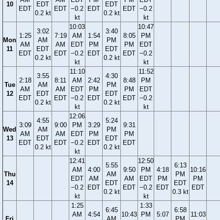
10
EDT
EDT
EDT
EDT
−0.2
EDT
EDT
−0.2
0.2 kt
0.2 kt
kt
kt
10:03
10:47
3:02
3:40
1:25
7:19
AM
1:54
8:05
PM
Mon
AM
PM
AM
AM
EDT
PM
PM
EDT
11
EDT
EDT
EDT
EDT
−0.2
EDT
EDT
−0.2
0.2 kt
0.2 kt
kt
kt
11:10
11:52
3:55
4:30
2:18
8:11
AM
2:42
8:48
PM
Tue
AM
PM
AM
AM
EDT
PM
PM
EDT
12
EDT
EDT
EDT
EDT
−0.2
EDT
EDT
−0.2
0.2 kt
0.2 kt
kt
kt
12:06
4:55
5:24
3:09
9:00
PM
3:29
9:31
Wed
AM
PM
AM
AM
EDT
PM
PM
13
EDT
EDT
EDT
EDT
−0.2
EDT
EDT
0.2 kt
0.2 kt
kt
12:41
12:50
5:55
6:13
AM
4:00
9:50
PM
4:18
10:16
Thu
AM
PM
EDT
AM
AM
EDT
PM
PM
14
EDT
EDT
−0.2
EDT
EDT
−0.2
EDT
EDT
0.2 kt
0.3 kt
kt
kt
1:25
1:33
6:45
6:58
AM
4:54
10:43
PM
5:07
11:03
Fri
AM
PM