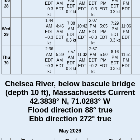
Tue
AM
PM
EDT
AM
AM
EDT
PM
PM
28
EDT
EDT
−0.3
EDT
EDT
−0.3
EDT
EDT
0.2 kt
0.3 kt
kt
kt
1:44
2:07
7:08
7:29
AM
4:46
10:42
PM
5:05
11:06
Wed
AM
PM
EDT
AM
AM
EDT
PM
PM
29
EDT
EDT
−0.3
EDT
EDT
−0.3
EDT
EDT
0.3 kt
0.3 kt
kt
kt
2:36
2:57
7:57
8:16
AM
5:39
11:32
PM
5:50
11:51
Thu
AM
PM
EDT
AM
AM
EDT
PM
PM
30
EDT
EDT
−0.3
EDT
EDT
−0.2
EDT
EDT
0.3 kt
0.3 kt
kt
kt
Chelsea River, below bascule bridge
(depth 10 ft), Massachusetts Current
42.3838° N, 71.0283° W
Flood direction 88° true
Ebb direction 272° true
May 2026