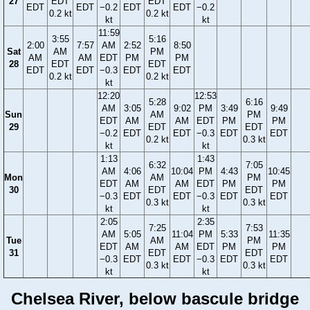
27
EDT
EDT
EDT
EDT
−0.2
EDT
EDT
−0.2
0.2 kt
0.2 kt
kt
kt
11:59
3:55
5:16
2:00
7:57
AM
2:52
8:50
Sat
AM
PM
AM
AM
EDT
PM
PM
28
EDT
EDT
EDT
EDT
−0.3
EDT
EDT
0.2 kt
0.2 kt
kt
12:20
12:53
5:28
6:16
AM
3:05
9:02
PM
3:49
9:49
Sun
AM
PM
EDT
AM
AM
EDT
PM
PM
29
EDT
EDT
−0.2
EDT
EDT
−0.3
EDT
EDT
0.2 kt
0.3 kt
kt
kt
1:13
1:43
6:32
7:05
AM
4:06
10:04
PM
4:43
10:45
Mon
AM
PM
EDT
AM
AM
EDT
PM
PM
30
EDT
EDT
−0.3
EDT
EDT
−0.3
EDT
EDT
0.3 kt
0.3 kt
kt
kt
2:05
2:35
7:25
7:53
AM
5:05
11:04
PM
5:33
11:35
Tue
AM
PM
EDT
AM
AM
EDT
PM
PM
31
EDT
EDT
−0.3
EDT
EDT
−0.3
EDT
EDT
0.3 kt
0.3 kt
kt
kt
Chelsea River, below bascule bridge