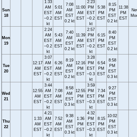
1:33
2:23
7:08
8:15
AM
5:01
11:00
PM
5:38
11:38
Sun
AM
PM
Ne
EST
AM
AM
EST
PM
PM
18
EST
EST
Mo
−0.2
EST
EST
−0.2
EST
EST
0.2 kt
0.2 kt
kt
kt
2:24
2:57
7:40
8:40
AM
5:43
11:39
PM
6:15
Mon
AM
PM
EST
AM
AM
EST
PM
19
EST
EST
−0.2
EST
EST
−0.2
EST
0.2 kt
0.2 kt
kt
kt
3:07
3:28
8:19
8:58
12:17
AM
6:26
12:16
PM
6:54
Tue
AM
PM
AM
EST
AM
PM
EST
PM
20
EST
EST
EST
−0.2
EST
EST
−0.3
EST
0.2 kt
0.3 kt
kt
kt
3:44
3:59
8:58
9:27
12:55
AM
7:08
12:55
PM
7:34
Wed
AM
PM
AM
EST
AM
PM
EST
PM
21
EST
EST
EST
−0.2
EST
EST
−0.3
EST
0.3 kt
0.3 kt
kt
kt
4:21
4:32
9:38
10:02
1:33
AM
7:52
1:36
PM
8:15
Thu
AM
PM
AM
EST
AM
PM
EST
PM
22
EST
EST
EST
−0.2
EST
EST
−0.3
EST
0.3 kt
0.3 kt
kt
kt