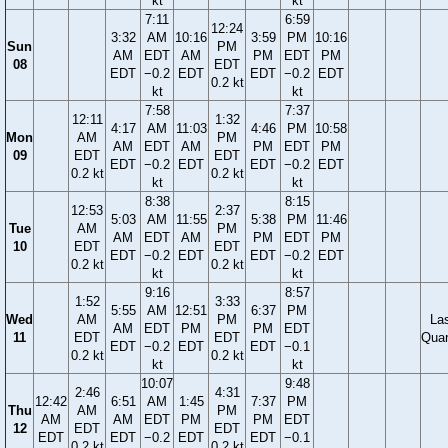
kt
kt
7:11
6:59
12:24
3:32
AM
10:16
3:59
PM
10:16
Sun
PM
AM
EDT
AM
PM
EDT
PM
08
EDT
EDT
−0.2
EDT
EDT
−0.2
EDT
0.2 kt
kt
kt
7:58
7:37
12:11
1:32
4:17
AM
11:03
4:46
PM
10:58
Mon
AM
PM
AM
EDT
AM
PM
EDT
PM
09
EDT
EDT
EDT
−0.2
EDT
EDT
−0.2
EDT
0.2 kt
0.2 kt
kt
kt
8:38
8:15
12:53
2:37
5:03
AM
11:55
5:38
PM
11:46
Tue
AM
PM
AM
EDT
AM
PM
EDT
PM
10
EDT
EDT
EDT
−0.2
EDT
EDT
−0.2
EDT
0.2 kt
0.2 kt
kt
kt
9:16
8:57
1:52
3:33
5:55
AM
12:51
6:37
PM
Wed
AM
PM
La
AM
EDT
PM
PM
EDT
11
EDT
EDT
Quar
EDT
−0.2
EDT
EDT
−0.1
0.2 kt
0.2 kt
kt
kt
10:07
9:48
2:46
4:31
12:42
6:51
AM
1:45
7:37
PM
Thu
AM
PM
AM
AM
EDT
PM
PM
EDT
12
EDT
EDT
EDT
EDT
−0.2
EDT
EDT
−0.1
0.2 kt
0.2 kt