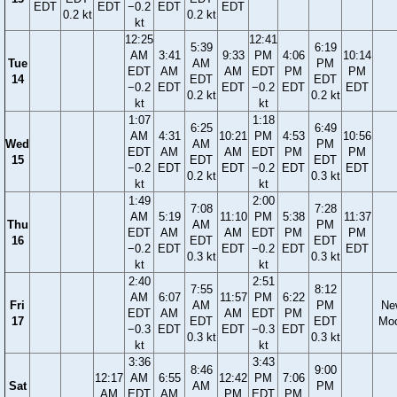
EDT
EDT
−0.2
EDT
EDT
0.2 kt
0.2 kt
kt
12:25
12:41
5:39
6:19
AM
3:41
9:33
PM
4:06
10:14
Tue
AM
PM
EDT
AM
AM
EDT
PM
PM
14
EDT
EDT
−0.2
EDT
EDT
−0.2
EDT
EDT
0.2 kt
0.2 kt
kt
kt
1:07
1:18
6:25
6:49
AM
4:31
10:21
PM
4:53
10:56
Wed
AM
PM
EDT
AM
AM
EDT
PM
PM
15
EDT
EDT
−0.2
EDT
EDT
−0.2
EDT
EDT
0.2 kt
0.3 kt
kt
kt
1:49
2:00
7:08
7:28
AM
5:19
11:10
PM
5:38
11:37
Thu
AM
PM
EDT
AM
AM
EDT
PM
PM
16
EDT
EDT
−0.2
EDT
EDT
−0.2
EDT
EDT
0.3 kt
0.3 kt
kt
kt
2:40
2:51
7:55
8:12
AM
6:07
11:57
PM
6:22
Fri
AM
PM
Ne
EDT
AM
AM
EDT
PM
17
EDT
EDT
Mo
−0.3
EDT
EDT
−0.3
EDT
0.3 kt
0.3 kt
kt
kt
3:36
3:43
8:46
9:00
12:17
AM
6:55
12:42
PM
7:06
Sat
AM
PM
AM
EDT
AM
PM
EDT
PM