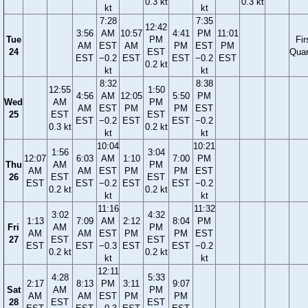
0.3 kt
0.3 kt
kt
kt
7:28
7:35
12:42
3:56
AM
10:57
4:41
PM
11:01
Tue
PM
Fir
AM
EST
AM
PM
EST
PM
24
EST
Quar
EST
−0.2
EST
EST
−0.2
EST
0.2 kt
kt
kt
8:32
8:38
12:55
1:50
4:56
AM
12:05
5:50
PM
Wed
AM
PM
AM
EST
PM
PM
EST
25
EST
EST
EST
−0.2
EST
EST
−0.2
0.3 kt
0.2 kt
kt
kt
10:04
10:21
1:56
3:04
12:07
6:03
AM
1:10
7:00
PM
Thu
AM
PM
AM
AM
EST
PM
PM
EST
26
EST
EST
EST
EST
−0.2
EST
EST
−0.2
0.2 kt
0.2 kt
kt
kt
11:16
11:32
3:02
4:32
1:13
7:09
AM
2:12
8:04
PM
Fri
AM
PM
AM
AM
EST
PM
PM
EST
27
EST
EST
EST
EST
−0.3
EST
EST
−0.2
0.2 kt
0.2 kt
kt
kt
12:11
4:28
5:33
2:17
8:13
PM
3:11
9:07
Sat
AM
PM
AM
AM
EST
PM
PM
28
EST
EST