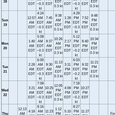
18
EDT
EDT
EDT
−0.3
EDT
EDT
−0.3
EDT
0.3 kt
0.3 kt
kt
kt
4:24
4:29
9:38
9:48
12:57
AM
7:45
1:28
PM
7:52
Sun
AM
PM
AM
EDT
AM
PM
EDT
PM
19
EDT
EDT
EDT
−0.3
EDT
EDT
−0.3
EDT
0.3 kt
0.3 kt
kt
kt
5:09
5:12
10:26
10:34
1:40
AM
8:37
2:17
PM
8:40
Mon
AM
PM
AM
EDT
AM
PM
EDT
PM
20
EDT
EDT
EDT
−0.3
EDT
EDT
−0.2
EDT
0.3 kt
0.3 kt
kt
kt
6:00
6:03
11:13
11:21
2:28
AM
9:30
3:11
PM
9:32
Tue
AM
PM
AM
EDT
AM
PM
EDT
PM
21
EDT
EDT
EDT
−0.3
EDT
EDT
−0.2
EDT
0.3 kt
0.3 kt
kt
kt
7:09
7:18
12:05
3:21
AM
10:25
4:09
PM
10:27
Wed
PM
AM
EDT
AM
PM
EDT
PM
22
EDT
EDT
−0.3
EDT
EDT
−0.2
EDT
0.3 kt
kt
kt
8:16
8:27
12:13
1:12
4:18
AM
11:23
5:10
PM
11:27
Thu
AM
PM
Fir