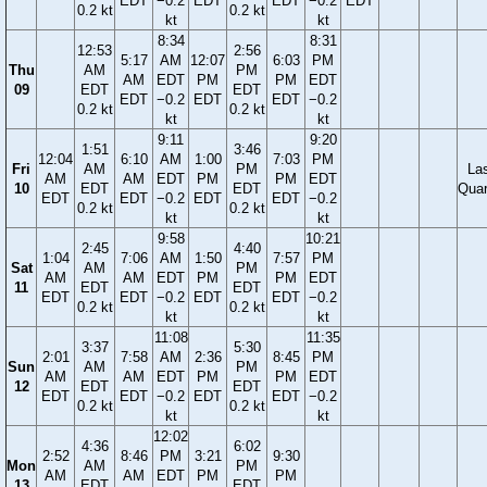
EDT
−0.2
EDT
EDT
−0.2
EDT
0.2 kt
0.2 kt
kt
kt
8:34
8:31
12:53
2:56
5:17
AM
12:07
6:03
PM
Thu
AM
PM
AM
EDT
PM
PM
EDT
09
EDT
EDT
EDT
−0.2
EDT
EDT
−0.2
0.2 kt
0.2 kt
kt
kt
9:11
9:20
1:51
3:46
12:04
6:10
AM
1:00
7:03
PM
Fri
AM
PM
La
AM
AM
EDT
PM
PM
EDT
10
EDT
EDT
Quar
EDT
EDT
−0.2
EDT
EDT
−0.2
0.2 kt
0.2 kt
kt
kt
9:58
10:21
2:45
4:40
1:04
7:06
AM
1:50
7:57
PM
Sat
AM
PM
AM
AM
EDT
PM
PM
EDT
11
EDT
EDT
EDT
EDT
−0.2
EDT
EDT
−0.2
0.2 kt
0.2 kt
kt
kt
11:08
11:35
3:37
5:30
2:01
7:58
AM
2:36
8:45
PM
Sun
AM
PM
AM
AM
EDT
PM
PM
EDT
12
EDT
EDT
EDT
EDT
−0.2
EDT
EDT
−0.2
0.2 kt
0.2 kt
kt
kt
12:02
4:36
6:02
2:52
8:46
PM
3:21
9:30
Mon
AM
PM
AM
AM
EDT
PM
PM
13
EDT
EDT