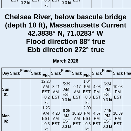
EST
EST
−0.3
EST
EST
0.2 kt
0.3 kt
kt
Chelsea River, below bascule bridge
(depth 10 ft), Massachusetts Current
42.3838° N, 71.0283° W
Flood direction 88° true
Ebb direction 272° true
March 2026
Flood
Flood
Flood
Day
Slack
Slack
Slack
Slack
Slack
Slack
Pha
Ebb
Ebb
12:28
1:04
5:39
6:24
AM
3:21
9:17
PM
4:06
10:08
Sun
AM
PM
EST
AM
AM
EST
PM
PM
01
EST
EST
−0.2
EST
EST
−0.3
EST
EST
0.3 kt
0.3 kt
kt
kt
1:25
2:00
6:35
7:15
AM
4:20
10:20
PM
4:57
10:59
Mon
AM
PM
EST
AM
AM
EST
PM
PM
02
EST
EST
−0.3
EST
EST
−0.3
EST
EST
0.3 kt
0.3 kt
kt
kt