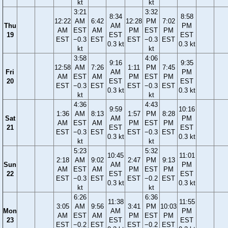
kt
kt
3:21
3:32
8:34
8:58
12:22
AM
6:42
12:28
PM
7:02
Thu
AM
PM
AM
EST
AM
PM
EST
PM
19
EST
EST
EST
−0.3
EST
EST
−0.3
EST
0.3 kt
0.3 kt
kt
kt
3:58
4:06
9:16
9:35
12:58
AM
7:26
1:11
PM
7:45
Fri
AM
PM
AM
EST
AM
PM
EST
PM
20
EST
EST
EST
−0.3
EST
EST
−0.3
EST
0.3 kt
0.3 kt
kt
kt
4:36
4:43
9:59
10:16
1:36
AM
8:13
1:57
PM
8:28
Sat
AM
PM
AM
EST
AM
PM
EST
PM
21
EST
EST
EST
−0.3
EST
EST
−0.3
EST
0.3 kt
0.3 kt
kt
kt
5:23
5:32
10:45
11:01
2:18
AM
9:02
2:47
PM
9:13
Sun
AM
PM
AM
EST
AM
PM
EST
PM
22
EST
EST
EST
−0.3
EST
EST
−0.2
EST
0.3 kt
0.3 kt
kt
kt
6:26
6:36
11:38
11:55
3:05
AM
9:56
3:41
PM
10:03
Mon
AM
PM
AM
EST
AM
PM
EST
PM
23
EST
EST
EST
−0.2
EST
EST
−0.2
EST