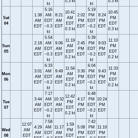
0.3 kt
0.3 kt
kt
kt
5:16
5:19
10:41
10:45
1:38
AM
8:21
2:02
PM
8:24
Sat
AM
PM
AM
EDT
AM
PM
EDT
PM
04
EDT
EDT
EDT
−0.3
EDT
EDT
−0.2
EDT
0.3 kt
0.3 kt
kt
kt
5:54
5:39
11:19
11:10
2:18
AM
9:06
2:45
PM
9:03
Sun
AM
PM
AM
EDT
AM
PM
EDT
PM
05
EDT
EDT
EDT
−0.3
EDT
EDT
−0.2
EDT
0.2 kt
0.2 kt
kt
kt
6:33
6:04
11:56
11:33
3:01
AM
9:49
3:30
PM
9:43
Mon
AM
PM
AM
EDT
AM
PM
EDT
PM
06
EDT
EDT
EDT
−0.2
EDT
EDT
−0.2
EDT
0.2 kt
0.2 kt
kt
kt
7:17
6:48
12:42
3:44
AM
10:32
4:17
PM
10:24
Tue
PM
AM
EDT
AM
PM
EDT
PM
07
EDT
EDT
−0.2
EDT
EDT
−0.2
EDT
0.2 kt
kt
kt
7:58
7:42
12:07
1:59
4:29
AM
11:17
5:08
PM
11:10
Wed
AM
PM
AM
EDT
AM
PM
EDT
PM
08
EDT
EDT