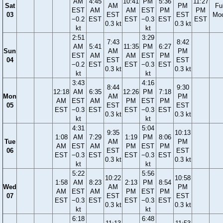
AM
4:45
10:41
PM
5:36
11:27
Sat
AM
PM
Ful
EST
AM
AM
EST
PM
PM
03
EST
EST
Mo
−0.2
EST
EST
−0.3
EST
EST
0.3 kt
0.3 kt
kt
kt
2:51
3:29
7:43
8:42
AM
5:41
11:35
PM
6:27
Sun
AM
PM
EST
AM
AM
EST
PM
04
EST
EST
−0.2
EST
EST
−0.3
EST
0.3 kt
0.3 kt
kt
kt
3:43
4:16
8:44
9:30
12:18
AM
6:35
12:26
PM
7:18
Mon
AM
PM
AM
EST
AM
PM
EST
PM
05
EST
EST
EST
−0.3
EST
EST
−0.3
EST
0.3 kt
0.3 kt
kt
kt
4:31
5:04
9:35
10:13
1:08
AM
7:29
1:19
PM
8:06
Tue
AM
PM
AM
EST
AM
PM
EST
PM
06
EST
EST
EST
−0.3
EST
EST
−0.3
EST
0.3 kt
0.3 kt
kt
kt
5:22
5:56
10:22
10:58
1:58
AM
8:23
2:13
PM
8:54
Wed
AM
PM
AM
EST
AM
PM
EST
PM
07
EST
EST
EST
−0.3
EST
EST
−0.3
EST
0.3 kt
0.3 kt
kt
kt
6:18
6:48