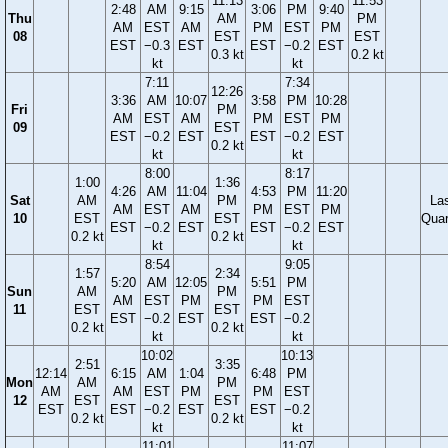
11:13
11:53
2:48
AM
9:15
3:06
PM
9:40
Thu
AM
PM
AM
EST
AM
PM
EST
PM
08
EST
EST
EST
−0.3
EST
EST
−0.2
EST
0.3 kt
0.2 kt
kt
kt
7:11
7:34
12:26
3:36
AM
10:07
3:58
PM
10:28
Fri
PM
AM
EST
AM
PM
EST
PM
09
EST
EST
−0.2
EST
EST
−0.2
EST
0.2 kt
kt
kt
8:00
8:17
1:00
1:36
4:26
AM
11:04
4:53
PM
11:20
Sat
AM
PM
La
AM
EST
AM
PM
EST
PM
10
EST
EST
Quar
EST
−0.2
EST
EST
−0.2
EST
0.2 kt
0.2 kt
kt
kt
8:54
9:05
1:57
2:34
5:20
AM
12:05
5:51
PM
Sun
AM
PM
AM
EST
PM
PM
EST
11
EST
EST
EST
−0.2
EST
EST
−0.2
0.2 kt
0.2 kt
kt
kt
10:02
10:13
2:51
3:35
12:14
6:15
AM
1:04
6:48
PM
Mon
AM
PM
AM
AM
EST
PM
PM
EST
12
EST
EST
EST
EST
−0.2
EST
EST
−0.2
0.2 kt
0.2 kt
kt
kt
11:01
11:07