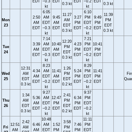
EDT
−0.3
EDT
EDT
−0.2
EDT
0.3 kt
0.3 kt
kt
kt
6:05
6:10
11:27
11:39
2:50
AM
9:45
3:27
PM
9:49
Mon
AM
PM
AM
EDT
AM
PM
EDT
PM
23
EDT
EDT
EDT
−0.3
EDT
EDT
−0.2
EDT
0.3 kt
0.3 kt
kt
kt
7:14
7:21
12:20
3:39
AM
10:40
4:23
PM
10:41
Tue
PM
AM
EDT
AM
PM
EDT
PM
24
EDT
EDT
−0.3
EDT
EDT
−0.2
EDT
0.3 kt
kt
kt
8:23
8:29
12:31
1:26
4:34
AM
11:41
5:24
PM
11:41
Wed
AM
PM
Fir
AM
EDT
AM
PM
EDT
PM
25
EDT
EDT
Quar
EDT
−0.2
EDT
EDT
−0.2
EDT
0.3 kt
0.2 kt
kt
kt
9:27
9:37
1:34
2:41
5:36
AM
12:47
6:34
PM
Thu
AM
PM
AM
EDT
PM
PM
EDT
26
EDT
EDT
EDT
−0.2
EDT
EDT
−0.2
0.3 kt
0.2 kt
kt
kt
10:48
11:11
2:42
3:58
12:51
6:46
AM
1:52
7:46
PM
Fri
AM
PM
AM
AM
EDT
PM
PM
EDT