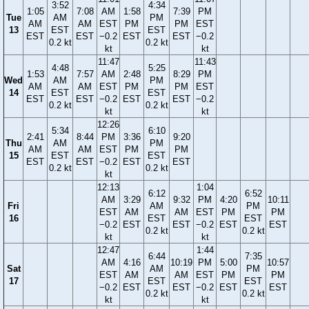
3:52
4:34
1:05
7:08
AM
1:58
7:39
PM
Tue
AM
PM
AM
AM
EST
PM
PM
EST
13
EST
EST
EST
EST
−0.2
EST
EST
−0.2
0.2 kt
0.2 kt
kt
kt
11:47
11:43
4:48
5:25
1:53
7:57
AM
2:48
8:29
PM
Wed
AM
PM
AM
AM
EST
PM
PM
EST
14
EST
EST
EST
EST
−0.2
EST
EST
−0.2
0.2 kt
0.2 kt
kt
kt
12:26
5:34
6:10
2:41
8:44
PM
3:36
9:20
Thu
AM
PM
AM
AM
EST
PM
PM
15
EST
EST
EST
EST
−0.2
EST
EST
0.2 kt
0.2 kt
kt
12:13
1:04
6:12
6:52
AM
3:29
9:32
PM
4:20
10:11
Fri
AM
PM
EST
AM
AM
EST
PM
PM
16
EST
EST
−0.2
EST
EST
−0.2
EST
EST
0.2 kt
0.2 kt
kt
kt
12:47
1:44
6:44
7:35
AM
4:16
10:19
PM
5:00
10:57
Sat
AM
PM
EST
AM
AM
EST
PM
PM
17
EST
EST
−0.2
EST
EST
−0.2
EST
EST
0.2 kt
0.2 kt
kt
kt