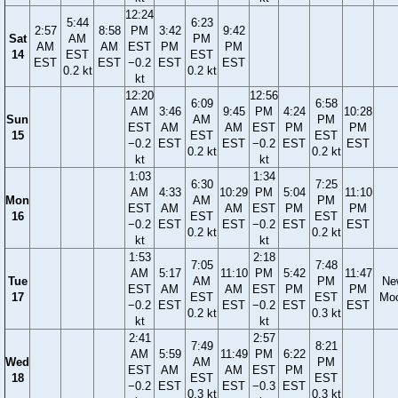
12:24
5:44
6:23
2:57
8:58
PM
3:42
9:42
Sat
AM
PM
AM
AM
EST
PM
PM
14
EST
EST
EST
EST
−0.2
EST
EST
0.2 kt
0.2 kt
kt
12:20
12:56
6:09
6:58
AM
3:46
9:45
PM
4:24
10:28
Sun
AM
PM
EST
AM
AM
EST
PM
PM
15
EST
EST
−0.2
EST
EST
−0.2
EST
EST
0.2 kt
0.2 kt
kt
kt
1:03
1:34
6:30
7:25
AM
4:33
10:29
PM
5:04
11:10
Mon
AM
PM
EST
AM
AM
EST
PM
PM
16
EST
EST
−0.2
EST
EST
−0.2
EST
EST
0.2 kt
0.2 kt
kt
kt
1:53
2:18
7:05
7:48
AM
5:17
11:10
PM
5:42
11:47
Tue
AM
PM
Ne
EST
AM
AM
EST
PM
PM
17
EST
EST
Mo
−0.2
EST
EST
−0.2
EST
EST
0.2 kt
0.3 kt
kt
kt
2:41
2:57
7:49
8:21
AM
5:59
11:49
PM
6:22
Wed
AM
PM
EST
AM
AM
EST
PM
18
EST
EST
−0.2
EST
EST
−0.3
EST
0.3 kt
0.3 kt