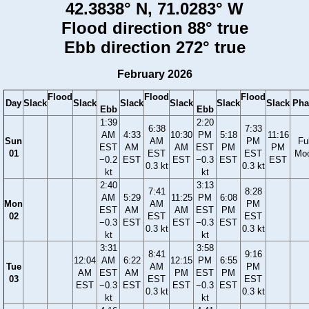
42.3838° N, 71.0283° W
Flood direction 88° true
Ebb direction 272° true
February 2026
Flood
Flood
Flood
Day
Slack
Slack
Slack
Slack
Slack
Slack
Pha
Ebb
Ebb
1:39
2:20
6:38
7:33
AM
4:33
10:30
PM
5:18
11:16
Sun
AM
PM
Ful
EST
AM
AM
EST
PM
PM
01
EST
EST
Mo
−0.2
EST
EST
−0.3
EST
EST
0.3 kt
0.3 kt
kt
kt
2:40
3:13
7:41
8:28
AM
5:29
11:25
PM
6:08
Mon
AM
PM
EST
AM
AM
EST
PM
02
EST
EST
−0.3
EST
EST
−0.3
EST
0.3 kt
0.3 kt
kt
kt
3:31
3:58
8:41
9:16
12:04
AM
6:22
12:15
PM
6:55
Tue
AM
PM
AM
EST
AM
PM
EST
PM
03
EST
EST
EST
−0.3
EST
EST
−0.3
EST
0.3 kt
0.3 kt
kt
kt