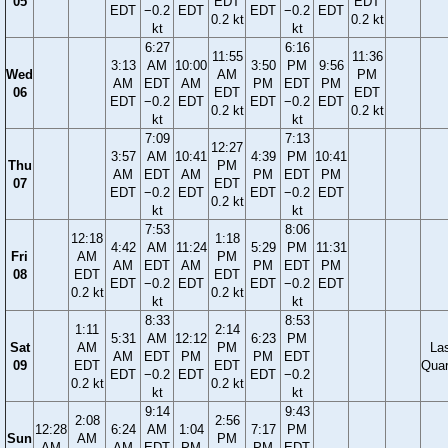
05
EDT
EDT
EDT
−0.2
EDT
EDT
−0.2
EDT
0.2 kt
0.2 kt
kt
kt
6:27
6:16
11:55
11:36
3:13
AM
10:00
3:50
PM
9:56
Wed
AM
PM
AM
EDT
AM
PM
EDT
PM
06
EDT
EDT
EDT
−0.2
EDT
EDT
−0.2
EDT
0.2 kt
0.2 kt
kt
kt
7:09
7:13
12:27
3:57
AM
10:41
4:39
PM
10:41
Thu
PM
AM
EDT
AM
PM
EDT
PM
07
EDT
EDT
−0.2
EDT
EDT
−0.2
EDT
0.2 kt
kt
kt
7:53
8:06
12:18
1:18
4:42
AM
11:24
5:29
PM
11:31
Fri
AM
PM
AM
EDT
AM
PM
EDT
PM
08
EDT
EDT
EDT
−0.2
EDT
EDT
−0.2
EDT
0.2 kt
0.2 kt
kt
kt
8:33
8:53
1:11
2:14
5:31
AM
12:12
6:23
PM
Sat
AM
PM
La
AM
EDT
PM
PM
EDT
09
EDT
EDT
Quar
EDT
−0.2
EDT
EDT
−0.2
0.2 kt
0.2 kt
kt
kt
9:14
9:43
2:08
2:56
12:28
6:24
AM
1:04
7:17
PM
Sun
AM
PM
AM
AM
EDT
PM
PM
EDT