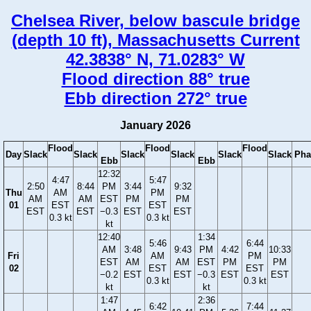
Chelsea River, below bascule bridge
(depth 10 ft), Massachusetts Current
42.3838° N, 71.0283° W
Flood direction 88° true
Ebb direction 272° true
January 2026
Flood
Flood
Flood
Day
Slack
Slack
Slack
Slack
Slack
Slack
Pha
Ebb
Ebb
12:32
4:47
5:47
2:50
8:44
PM
3:44
9:32
Thu
AM
PM
AM
AM
EST
PM
PM
01
EST
EST
EST
EST
−0.3
EST
EST
0.3 kt
0.3 kt
kt
12:40
1:34
5:46
6:44
AM
3:48
9:43
PM
4:42
10:33
Fri
AM
PM
EST
AM
AM
EST
PM
PM
02
EST
EST
−0.2
EST
EST
−0.3
EST
EST
0.3 kt
0.3 kt
kt
kt
1:47
2:36
6:42
7:44