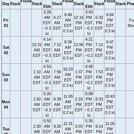
Flood
Flood
Flood
Day
Slack
Slack
Slack
Slack
Slack
Slack
Pha
Ebb
Ebb
3:28
3:43
8:49
9:04
AM
6:27
12:16
PM
6:33
Fri
AM
PM
Ful
EDT
AM
PM
EDT
PM
01
EDT
EDT
Mo
−0.3
EDT
EDT
−0.2
EDT
0.3 kt
0.3 kt
kt
kt
4:14
4:21
9:39
9:47
12:31
AM
7:12
12:56
PM
7:13
Sat
AM
PM
AM
EDT
AM
PM
EDT
PM
02
EDT
EDT
EDT
−0.3
EDT
EDT
−0.2
EDT
0.3 kt
0.3 kt
kt
kt
4:53
4:48
10:23
10:22
1:10
AM
7:56
1:37
PM
7:53
Sun
AM
PM
AM
EDT
AM
PM
EDT
PM
03
EDT
EDT
EDT
−0.3
EDT
EDT
−0.2
EDT
0.3 kt
0.3 kt
kt
kt
5:26
5:08
11:00
10:43
1:50
AM
8:39
2:19
PM
8:33
Mon
AM
PM
AM
EDT
AM
PM
EDT
PM
04
EDT
EDT
EDT
−0.3
EDT
EDT
−0.2
EDT
0.2 kt
0.2 kt
kt
kt
5:55
5:35
11:31
11:05
2:30
AM
9:20
3:03
PM
9:14
Tue
AM
PM
AM
EDT
AM
PM
EDT
PM