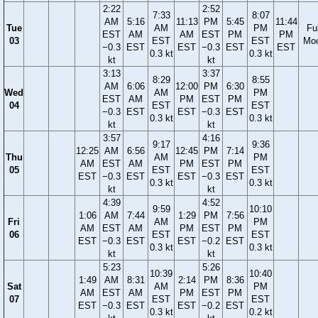
2:22
2:52
7:33
8:07
AM
5:16
11:13
PM
5:45
11:44
Tue
AM
PM
Ful
EST
AM
AM
EST
PM
PM
03
EST
EST
Mo
−0.3
EST
EST
−0.3
EST
EST
0.3 kt
0.3 kt
kt
kt
3:13
3:37
8:29
8:55
AM
6:06
12:00
PM
6:30
Wed
AM
PM
EST
AM
PM
EST
PM
04
EST
EST
−0.3
EST
EST
−0.3
EST
0.3 kt
0.3 kt
kt
kt
3:57
4:16
9:17
9:36
12:25
AM
6:56
12:45
PM
7:14
Thu
AM
PM
AM
EST
AM
PM
EST
PM
05
EST
EST
EST
−0.3
EST
EST
−0.3
EST
0.3 kt
0.3 kt
kt
kt
4:39
4:52
9:59
10:10
1:06
AM
7:44
1:29
PM
7:56
Fri
AM
PM
AM
EST
AM
PM
EST
PM
06
EST
EST
EST
−0.3
EST
EST
−0.2
EST
0.3 kt
0.3 kt
kt
kt
5:23
5:26
10:39
10:40
1:49
AM
8:31
2:14
PM
8:36
Sat
AM
PM
AM
EST
AM
PM
EST
PM
07
EST
EST
EST
−0.3
EST
EST
−0.2
EST
0.3 kt
0.2 kt