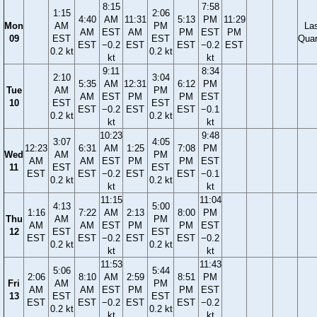
8:15
7:58
1:15
2:06
4:40
AM
11:31
5:13
PM
11:29
Mon
AM
PM
La
AM
EST
AM
PM
EST
PM
09
EST
EST
Quar
EST
−0.2
EST
EST
−0.2
EST
0.2 kt
0.2 kt
kt
kt
9:11
8:34
2:10
3:04
5:35
AM
12:31
6:12
PM
Tue
AM
PM
AM
EST
PM
PM
EST
10
EST
EST
EST
−0.2
EST
EST
−0.1
0.2 kt
0.2 kt
kt
kt
10:23
9:48
3:07
4:05
12:23
6:31
AM
1:25
7:08
PM
Wed
AM
PM
AM
AM
EST
PM
PM
EST
11
EST
EST
EST
EST
−0.2
EST
EST
−0.1
0.2 kt
0.2 kt
kt
kt
11:15
11:04
4:13
5:00
1:16
7:22
AM
2:13
8:00
PM
Thu
AM
PM
AM
AM
EST
PM
PM
EST
12
EST
EST
EST
EST
−0.2
EST
EST
−0.2
0.2 kt
0.2 kt
kt
kt
11:53
11:43
5:06
5:44
2:06
8:10
AM
2:59
8:51
PM
Fri
AM
PM
AM
AM
EST
PM
PM
EST
13
EST
EST
EST
EST
−0.2
EST
EST
−0.2
0.2 kt
0.2 kt
kt
kt