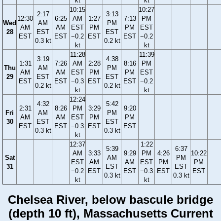
kt
kt
10:15
10:27
2:17
3:13
12:30
6:25
AM
1:27
7:13
PM
Wed
AM
PM
AM
AM
EST
PM
PM
EST
28
EST
EST
EST
EST
−0.2
EST
EST
−0.2
0.3 kt
0.2 kt
kt
kt
11:28
11:39
3:19
4:38
1:31
7:26
AM
2:28
8:16
PM
Thu
AM
PM
AM
AM
EST
PM
PM
EST
29
EST
EST
EST
EST
−0.3
EST
EST
−0.2
0.2 kt
0.2 kt
kt
kt
12:24
4:32
5:42
2:31
8:26
PM
3:29
9:20
Fri
AM
PM
AM
AM
EST
PM
PM
30
EST
EST
EST
EST
−0.3
EST
EST
0.3 kt
0.3 kt
kt
12:37
1:22
5:39
6:37
AM
3:33
9:29
PM
4:26
10:22
Sat
AM
PM
EST
AM
AM
EST
PM
PM
31
EST
EST
−0.2
EST
EST
−0.3
EST
EST
0.3 kt
0.3 kt
kt
kt
Chelsea River, below bascule bridge
(depth 10 ft), Massachusetts Current