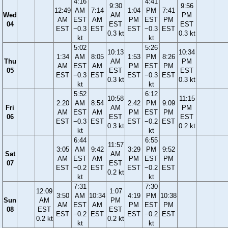
4:16
4:41
9:30
9:56
12:49
AM
7:14
1:04
PM
7:41
Wed
AM
PM
AM
EST
AM
PM
EST
PM
04
EST
EST
EST
−0.3
EST
EST
−0.3
EST
0.3 kt
0.3 kt
kt
kt
5:02
5:26
10:13
10:34
1:34
AM
8:05
1:53
PM
8:26
Thu
AM
PM
AM
EST
AM
PM
EST
PM
05
EST
EST
EST
−0.3
EST
EST
−0.3
EST
0.3 kt
0.3 kt
kt
kt
5:52
6:12
10:58
11:15
2:20
AM
8:54
2:42
PM
9:09
Fri
AM
PM
AM
EST
AM
PM
EST
PM
06
EST
EST
EST
−0.3
EST
EST
−0.2
EST
0.3 kt
0.2 kt
kt
kt
6:44
6:55
11:57
3:05
AM
9:42
3:29
PM
9:52
Sat
AM
AM
EST
AM
PM
EST
PM
07
EST
EST
−0.2
EST
EST
−0.2
EST
0.2 kt
kt
kt
7:31
7:30
12:09
1:07
3:50
AM
10:34
4:19
PM
10:38
Sun
AM
PM
AM
EST
AM
PM
EST
PM
08
EST
EST
EST
−0.2
EST
EST
−0.2
EST
0.2 kt
0.2 kt
kt
kt