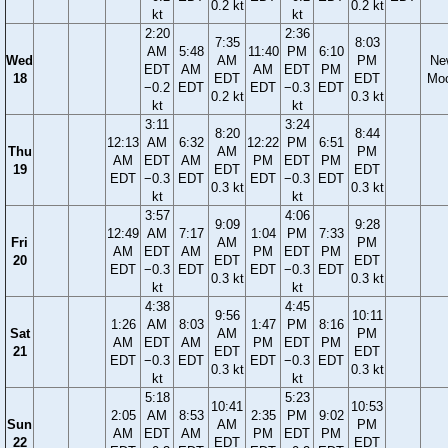
0.2 kt
0.2 kt
kt
kt
2:20
2:36
7:35
8:03
AM
5:48
11:40
PM
6:10
Wed
AM
PM
Ne
EDT
AM
AM
EDT
PM
18
EDT
EDT
Mo
−0.2
EDT
EDT
−0.3
EDT
0.2 kt
0.3 kt
kt
kt
3:11
3:24
8:20
8:44
12:13
AM
6:32
12:22
PM
6:51
Thu
AM
PM
AM
EDT
AM
PM
EDT
PM
19
EDT
EDT
EDT
−0.3
EDT
EDT
−0.3
EDT
0.3 kt
0.3 kt
kt
kt
3:57
4:06
9:09
9:28
12:49
AM
7:17
1:04
PM
7:33
Fri
AM
PM
AM
EDT
AM
PM
EDT
PM
20
EDT
EDT
EDT
−0.3
EDT
EDT
−0.3
EDT
0.3 kt
0.3 kt
kt
kt
4:38
4:45
9:56
10:11
1:26
AM
8:03
1:47
PM
8:16
Sat
AM
PM
AM
EDT
AM
PM
EDT
PM
21
EDT
EDT
EDT
−0.3
EDT
EDT
−0.3
EDT
0.3 kt
0.3 kt
kt
kt
5:18
5:23
10:41
10:53
2:05
AM
8:53
2:35
PM
9:02
Sun
AM
PM
AM
EDT
AM
PM
EDT
PM
22
EDT
EDT