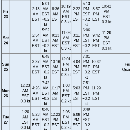
5:01
5:13
10:19
10:42
2:13
AM
8:36
2:22
PM
8:57
Fri
AM
PM
AM
EST
AM
PM
EST
PM
23
EST
EST
EST
−0.2
EST
EST
−0.2
EST
0.3 kt
0.3 kt
kt
kt
5:52
6:06
11:06
11:29
2:54
AM
9:23
3:11
PM
9:42
Sat
AM
PM
AM
EST
AM
PM
EST
PM
24
EST
EST
EST
−0.2
EST
EST
−0.2
EST
0.3 kt
0.3 kt
kt
kt
6:49
7:01
12:01
3:37
AM
10:16
4:04
PM
10:32
Sun
PM
Fir
AM
EST
AM
PM
EST
PM
25
EST
Quar
EST
−0.2
EST
EST
−0.2
EST
0.3 kt
kt
kt
7:42
7:51
12:23
1:03
4:26
AM
11:17
5:03
PM
11:29
Mon
AM
PM
AM
EST
AM
PM
EST
PM
26
EST
EST
EST
−0.2
EST
EST
−0.2
EST
0.3 kt
0.2 kt
kt
kt
8:40
8:49
1:20
2:05
5:23
AM
12:23
6:09
PM
Tue
AM
PM
AM
EST
PM
PM
EST
27
EST
EST
EST
−0.2
EST
EST
−0.2
0.3 kt
0.2 kt