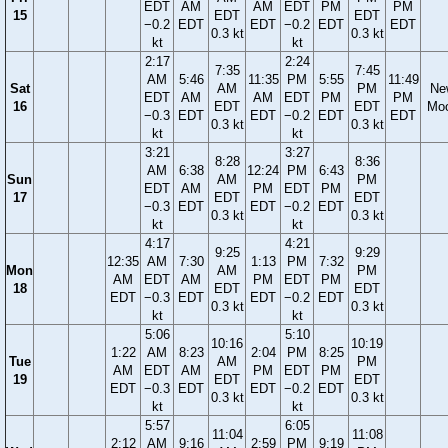
EDT
AM
AM
EDT
PM
PM
15
EDT
EDT
−0.2
EDT
EDT
−0.2
EDT
EDT
0.3 kt
0.3 kt
kt
kt
2:17
2:24
7:35
7:45
AM
5:46
11:35
PM
5:55
11:49
Sat
AM
PM
Ne
EDT
AM
AM
EDT
PM
PM
16
EDT
EDT
Mo
−0.3
EDT
EDT
−0.2
EDT
EDT
0.3 kt
0.3 kt
kt
kt
3:21
3:27
8:28
8:36
AM
6:38
12:24
PM
6:43
Sun
AM
PM
EDT
AM
PM
EDT
PM
17
EDT
EDT
−0.3
EDT
EDT
−0.2
EDT
0.3 kt
0.3 kt
kt
kt
4:17
4:21
9:25
9:29
12:35
AM
7:30
1:13
PM
7:32
Mon
AM
PM
AM
EDT
AM
PM
EDT
PM
18
EDT
EDT
EDT
−0.3
EDT
EDT
−0.2
EDT
0.3 kt
0.3 kt
kt
kt
5:06
5:10
10:16
10:19
1:22
AM
8:23
2:04
PM
8:25
Tue
AM
PM
AM
EDT
AM
PM
EDT
PM
19
EDT
EDT
EDT
−0.3
EDT
EDT
−0.2
EDT
0.3 kt
0.3 kt
kt
kt
5:57
6:05
11:04
11:08
2:12
AM
9:16
2:59
PM
9:19