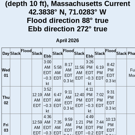
(depth 10 ft), Massachusetts Current
42.3838° N, 71.0283° W
Flood direction 88° true
Ebb direction 272° true
April 2026
Flood
Flood
Flood
Day
Slack
Slack
Slack
Slack
Slack
Slack
Pha
Ebb
Ebb
3:00
3:26
8:17
8:42
AM
5:58
11:56
PM
6:19
Wed
AM
PM
Ful
EDT
AM
AM
EDT
PM
01
EDT
EDT
Mo
−0.3
EDT
EDT
−0.3
EDT
0.3 kt
0.3 kt
kt
kt
3:52
4:11
9:11
9:31
12:19
AM
6:47
12:40
PM
7:02
Thu
AM
PM
AM
EDT
AM
PM
EDT
PM
02
EDT
EDT
EDT
−0.3
EDT
EDT
−0.3
EDT
0.3 kt
0.3 kt
kt
kt
4:36
4:49
9:59
10:13
12:59
AM
7:35
1:21
PM
7:44
Fri
AM
PM
AM
EDT
AM
PM
EDT
PM
03
EDT
EDT
EDT
−0.3
EDT
EDT
−0.2
EDT