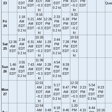
AM
EDT
AM
PM
EDT
PM
23
EDT
EDT
Quar
EDT
−0.3
EDT
EDT
−0.2
EDT
0.3 kt
0.2 kt
kt
kt
9:16
9:33
1:18
2:33
5:21
AM
12:26
6:18
PM
Fri
AM
PM
AM
EDT
PM
PM
EDT
24
EDT
EDT
EDT
−0.3
EDT
EDT
−0.2
0.2 kt
0.2 kt
kt
kt
10:26
10:53
2:34
3:44
12:36
6:31
AM
1:29
7:28
PM
Sat
AM
PM
AM
AM
EDT
PM
PM
EDT
25
EDT
EDT
EDT
EDT
−0.2
EDT
EDT
−0.2
0.2 kt
0.2 kt
kt
kt
11:36
3:55
4:54
1:46
7:43
AM
2:28
8:29
Sun
AM
PM
AM
AM
EDT
PM
PM
26
EDT
EDT
EDT
EDT
−0.3
EDT
EDT
0.2 kt
0.2 kt
kt
12:01
12:32
5:17
5:54
AM
2:50
8:47
PM
3:23
9:23
Mon
AM
PM
EDT
AM
AM
EDT
PM
PM
27
EDT
EDT
−0.2
EDT
EDT
−0.3
EDT
EDT
0.2 kt
0.3 kt
kt
kt
12:54
1:20
6:18
6:44
AM
3:49
9:46
PM
4:15
10:16