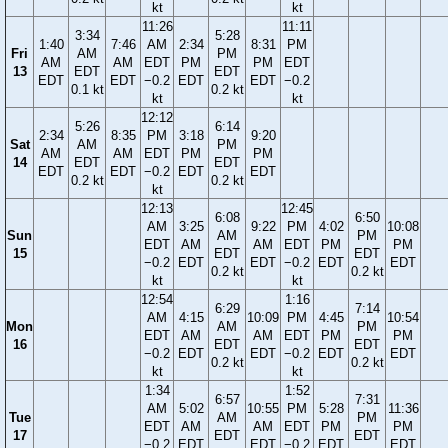
kt
kt
11:26
11:11
3:34
5:28
1:40
7:46
AM
2:34
8:31
PM
Fri
AM
PM
AM
AM
EDT
PM
PM
EDT
13
EDT
EDT
EDT
EDT
−0.2
EDT
EDT
−0.2
0.1 kt
0.2 kt
kt
kt
12:12
5:26
6:14
2:34
8:35
PM
3:18
9:20
Sat
AM
PM
AM
AM
EDT
PM
PM
14
EDT
EDT
EDT
EDT
−0.2
EDT
EDT
0.2 kt
0.2 kt
kt
12:13
12:45
6:08
6:50
AM
3:25
9:22
PM
4:02
10:08
Sun
AM
PM
EDT
AM
AM
EDT
PM
PM
15
EDT
EDT
−0.2
EDT
EDT
−0.2
EDT
EDT
0.2 kt
0.2 kt
kt
kt
12:54
1:16
6:29
7:14
AM
4:15
10:09
PM
4:45
10:54
Mon
AM
PM
EDT
AM
AM
EDT
PM
PM
16
EDT
EDT
−0.2
EDT
EDT
−0.2
EDT
EDT
0.2 kt
0.2 kt
kt
kt
1:34
1:52
6:57
7:31
AM
5:02
10:55
PM
5:28
11:36
Tue
AM
PM
EDT
AM
AM
EDT
PM
PM
17
EDT
EDT
−0.2
EDT
EDT
−0.2
EDT
EDT