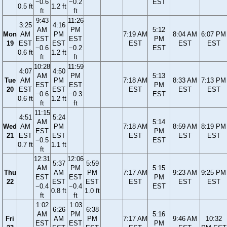
−0.6
−0.2
EST
0.5 ft
1.2 ft
ft
ft
9:43
11:26
3:25
4:16
AM
PM
5:12
Mon
AM
PM
7:19 AM
8:04 AM
6:07 PM
EST
EST
PM
19
EST
EST
EST
EST
EST
−0.6
−0.2
EST
0.6 ft
1.2 ft
ft
ft
10:28
11:59
4:07
4:50
AM
PM
5:13
Tue
AM
PM
7:18 AM
8:33 AM
7:13 PM
EST
EST
PM
20
EST
EST
EST
EST
EST
−0.6
−0.3
EST
0.6 ft
1.2 ft
ft
ft
11:15
4:51
5:24
AM
5:14
Wed
AM
PM
7:18 AM
8:59 AM
8:19 PM
EST
PM
21
EST
EST
EST
EST
EST
−0.5
EST
0.7 ft
1.1 ft
ft
12:31
12:06
5:37
5:59
AM
PM
5:15
Thu
AM
PM
7:17 AM
9:23 AM
9:25 PM
EST
EST
PM
22
EST
EST
EST
EST
EST
−0.4
−0.4
EST
0.8 ft
1.0 ft
ft
ft
1:02
1:03
6:26
6:38
AM
PM
5:16
Fri
AM
PM
7:17 AM
9:46 AM
10:32
EST
EST
PM