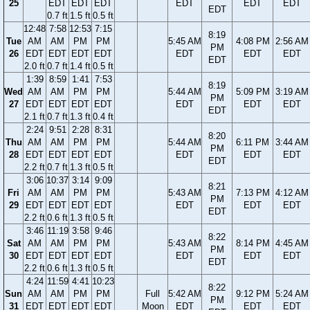
25
EDT
EDT
EDT
EDT
EDT
EDT
EDT
0.7 ft
1.5 ft
0.5 ft
12:48
7:58
12:53
7:15
8:19
Tue
AM
AM
PM
PM
5:45 AM
4:08 PM
2:56 AM
PM
26
EDT
EDT
EDT
EDT
EDT
EDT
EDT
EDT
2.0 ft
0.7 ft
1.4 ft
0.5 ft
1:39
8:59
1:41
7:53
8:19
Wed
AM
AM
PM
PM
5:44 AM
5:09 PM
3:19 AM
PM
27
EDT
EDT
EDT
EDT
EDT
EDT
EDT
EDT
2.1 ft
0.7 ft
1.3 ft
0.4 ft
2:24
9:51
2:28
8:31
8:20
Thu
AM
AM
PM
PM
5:44 AM
6:11 PM
3:44 AM
PM
28
EDT
EDT
EDT
EDT
EDT
EDT
EDT
EDT
2.2 ft
0.7 ft
1.3 ft
0.5 ft
3:06
10:37
3:14
9:09
8:21
Fri
AM
AM
PM
PM
5:43 AM
7:13 PM
4:12 AM
PM
29
EDT
EDT
EDT
EDT
EDT
EDT
EDT
EDT
2.2 ft
0.6 ft
1.3 ft
0.5 ft
3:46
11:19
3:58
9:46
8:22
Sat
AM
AM
PM
PM
5:43 AM
8:14 PM
4:45 AM
PM
30
EDT
EDT
EDT
EDT
EDT
EDT
EDT
EDT
2.2 ft
0.6 ft
1.3 ft
0.5 ft
4:24
11:59
4:41
10:23
8:22
Sun
AM
AM
PM
PM
Full
5:42 AM
9:12 PM
5:24 AM
PM
31
EDT
EDT
EDT
EDT
Moon
EDT
EDT
EDT