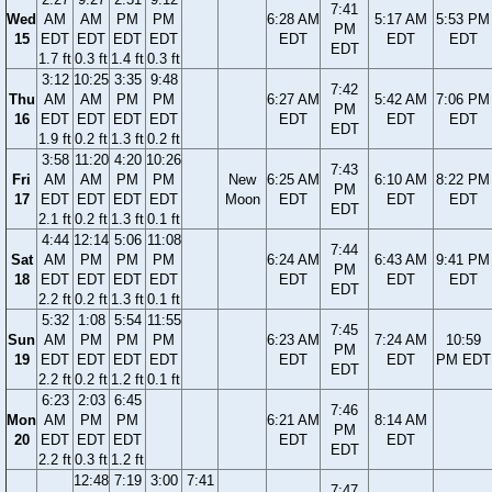
7:41
Wed
AM
AM
PM
PM
6:28 AM
5:17 AM
5:53 PM
PM
15
EDT
EDT
EDT
EDT
EDT
EDT
EDT
EDT
1.7 ft
0.3 ft
1.4 ft
0.3 ft
3:12
10:25
3:35
9:48
7:42
Thu
AM
AM
PM
PM
6:27 AM
5:42 AM
7:06 PM
PM
16
EDT
EDT
EDT
EDT
EDT
EDT
EDT
EDT
1.9 ft
0.2 ft
1.3 ft
0.2 ft
3:58
11:20
4:20
10:26
7:43
Fri
AM
AM
PM
PM
New
6:25 AM
6:10 AM
8:22 PM
PM
17
EDT
EDT
EDT
EDT
Moon
EDT
EDT
EDT
EDT
2.1 ft
0.2 ft
1.3 ft
0.1 ft
4:44
12:14
5:06
11:08
7:44
Sat
AM
PM
PM
PM
6:24 AM
6:43 AM
9:41 PM
PM
18
EDT
EDT
EDT
EDT
EDT
EDT
EDT
EDT
2.2 ft
0.2 ft
1.3 ft
0.1 ft
5:32
1:08
5:54
11:55
7:45
Sun
AM
PM
PM
PM
6:23 AM
7:24 AM
10:59
PM
19
EDT
EDT
EDT
EDT
EDT
EDT
PM EDT
EDT
2.2 ft
0.2 ft
1.2 ft
0.1 ft
6:23
2:03
6:45
7:46
Mon
AM
PM
PM
6:21 AM
8:14 AM
PM
20
EDT
EDT
EDT
EDT
EDT
EDT
2.2 ft
0.3 ft
1.2 ft
12:48
7:19
3:00
7:41
7:47