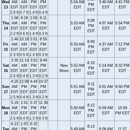
Wed
AM
AM
PM
PM
5:54 AM
3:40 AM
4:41 PM
PM
13
EDT
EDT
EDT
EDT
EDT
EDT
EDT
EDT
2.0 ft
0.7 ft
1.4 ft
0.4 ft
1:58
9:18
2:09
8:11
8:08
Thu
AM
AM
PM
PM
5:53 AM
4:07 AM
5:54 PM
PM
14
EDT
EDT
EDT
EDT
EDT
EDT
EDT
EDT
2.2 ft
0.6 ft
1.4 ft
0.3 ft
2:46
10:18
3:01
8:55
8:09
Fri
AM
AM
PM
PM
5:53 AM
4:37 AM
7:12 PM
PM
15
EDT
EDT
EDT
EDT
EDT
EDT
EDT
EDT
2.3 ft
0.5 ft
1.3 ft
0.3 ft
3:35
11:14
3:52
9:44
8:10
Sat
AM
AM
PM
PM
New
5:52 AM
5:14 AM
8:32 PM
PM
16
EDT
EDT
EDT
EDT
Moon
EDT
EDT
EDT
EDT
2.5 ft
0.4 ft
1.3 ft
0.2 ft
4:25
12:08
4:44
10:37
8:11
Sun
AM
PM
PM
PM
5:51 AM
6:01 AM
9:50 PM
PM
17
EDT
EDT
EDT
EDT
EDT
EDT
EDT
EDT
2.5 ft
0.4 ft
1.3 ft
0.2 ft
5:18
1:01
5:37
11:36
8:12
Mon
AM
PM
PM
PM
5:50 AM
6:59 AM
10:59
PM
18
EDT
EDT
EDT
EDT
EDT
EDT
PM EDT
EDT
2.5 ft
0.4 ft
1.3 ft
0.3 ft
6:13
1:53
6:32
8:13
Tue
AM
PM
PM
5:49 AM
8:08 AM
11:57