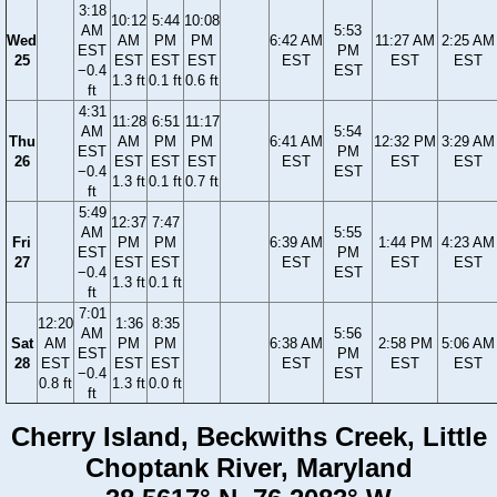
3:18
10:12
5:44
10:08
AM
5:53
Wed
AM
PM
PM
6:42 AM
11:27 AM
2:25 AM
EST
PM
25
EST
EST
EST
EST
EST
EST
−0.4
EST
1.3 ft
0.1 ft
0.6 ft
ft
4:31
11:28
6:51
11:17
AM
5:54
Thu
AM
PM
PM
6:41 AM
12:32 PM
3:29 AM
EST
PM
26
EST
EST
EST
EST
EST
EST
−0.4
EST
1.3 ft
0.1 ft
0.7 ft
ft
5:49
12:37
7:47
AM
5:55
Fri
PM
PM
6:39 AM
1:44 PM
4:23 AM
EST
PM
27
EST
EST
EST
EST
EST
−0.4
EST
1.3 ft
0.1 ft
ft
7:01
12:20
1:36
8:35
AM
5:56
Sat
AM
PM
PM
6:38 AM
2:58 PM
5:06 AM
EST
PM
28
EST
EST
EST
EST
EST
EST
−0.4
EST
0.8 ft
1.3 ft
0.0 ft
ft
Cherry Island, Beckwiths Creek, Little
Choptank River, Maryland