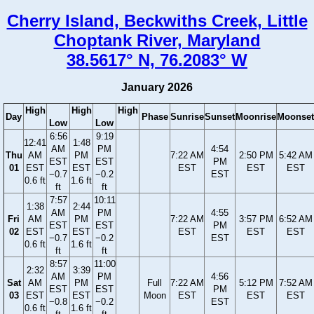
Cherry Island, Beckwiths Creek, Little
Choptank River, Maryland
38.5617° N, 76.2083° W
January 2026
High
High
High
Day
Phase
Sunrise
Sunset
Moonrise
Moonset
Low
Low
6:56
9:19
12:41
1:48
AM
PM
4:54
Thu
AM
PM
7:22 AM
2:50 PM
5:42 AM
EST
EST
PM
01
EST
EST
EST
EST
EST
−0.7
−0.2
EST
0.6 ft
1.6 ft
ft
ft
7:57
10:11
1:38
2:44
AM
PM
4:55
Fri
AM
PM
7:22 AM
3:57 PM
6:52 AM
EST
EST
PM
02
EST
EST
EST
EST
EST
−0.7
−0.2
EST
0.6 ft
1.6 ft
ft
ft
8:57
11:00
2:32
3:39
AM
PM
4:56
Sat
AM
PM
Full
7:22 AM
5:12 PM
7:52 AM
EST
EST
PM
03
EST
EST
Moon
EST
EST
EST
−0.8
−0.2
EST
0.6 ft
1.6 ft