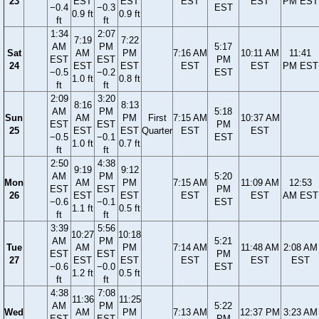
23
EST
EST
EST
EST
PM EST
−0.4
−0.3
EST
0.9 ft
0.9 ft
ft
ft
1:34
2:07
7:19
7:22
AM
PM
5:17
Sat
AM
PM
7:16 AM
10:11 AM
11:41
EST
EST
PM
24
EST
EST
EST
EST
PM EST
−0.5
−0.2
EST
1.0 ft
0.8 ft
ft
ft
2:09
3:20
8:16
8:13
AM
PM
5:18
Sun
AM
PM
First
7:15 AM
10:37 AM
EST
EST
PM
25
EST
EST
Quarter
EST
EST
−0.5
−0.1
EST
1.0 ft
0.7 ft
ft
ft
2:50
4:38
9:19
9:12
AM
PM
5:20
Mon
AM
PM
7:15 AM
11:09 AM
12:53
EST
EST
PM
26
EST
EST
EST
EST
AM EST
−0.6
−0.1
EST
1.1 ft
0.5 ft
ft
ft
3:39
5:56
10:27
10:18
AM
PM
5:21
Tue
AM
PM
7:14 AM
11:48 AM
2:08 AM
EST
EST
PM
27
EST
EST
EST
EST
EST
−0.6
−0.0
EST
1.2 ft
0.5 ft
ft
ft
4:38
7:08
11:36
11:25
AM
PM
5:22
Wed
AM
PM
7:13 AM
12:37 PM
3:23 AM
EST
EST
PM