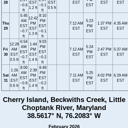
28
EST
EST
EST
EST
EST
−0.6
−0.1
EST
1.2 ft
0.5 ft
ft
ft
5:45
8:10
12:42
AM
PM
5:23
Thu
PM
7:12 AM
1:37 PM
4:35 AM
EST
EST
PM
29
EST
EST
EST
EST
−0.7
−0.1
EST
1.3 ft
ft
ft
6:54
9:03
12:28
1:44
AM
PM
5:24
Fri
AM
PM
7:12 AM
2:47 PM
5:37 AM
EST
EST
PM
30
EST
EST
EST
EST
EST
−0.7
−0.2
EST
0.5 ft
1.4 ft
ft
ft
8:00
9:49
1:26
2:39
AM
PM
5:25
Sat
AM
PM
7:11 AM
4:02 PM
6:29 AM
EST
EST
PM
31
EST
EST
EST
EST
EST
−0.8
−0.2
EST
0.6 ft
1.4 ft
ft
ft
Cherry Island, Beckwiths Creek, Little
Choptank River, Maryland
38.5617° N, 76.2083° W
February 2026