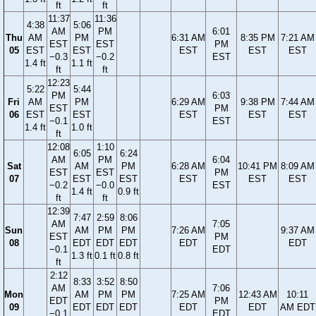
ft
ft
11:37
11:36
4:38
5:06
AM
PM
6:01
Thu
AM
PM
6:31 AM
8:35 PM
7:21 AM
EST
EST
PM
05
EST
EST
EST
EST
EST
−0.3
−0.2
EST
1.4 ft
1.1 ft
ft
ft
12:23
5:22
5:44
PM
6:03
Fri
AM
PM
6:29 AM
9:38 PM
7:44 AM
EST
PM
06
EST
EST
EST
EST
EST
−0.1
EST
1.4 ft
1.0 ft
ft
12:08
1:10
6:05
6:24
AM
PM
6:04
Sat
AM
PM
6:28 AM
10:41 PM
8:09 AM
EST
EST
PM
07
EST
EST
EST
EST
EST
−0.2
−0.0
EST
1.4 ft
0.9 ft
ft
ft
12:39
7:47
2:59
8:06
AM
7:05
Sun
AM
PM
PM
7:26 AM
9:37 AM
EST
PM
08
EDT
EDT
EDT
EDT
EDT
−0.1
EDT
1.3 ft
0.1 ft
0.8 ft
ft
2:12
8:33
3:52
8:50
AM
7:06
Mon
AM
PM
PM
7:25 AM
12:43 AM
10:11
EDT
PM
09
EDT
EDT
EDT
EDT
EDT
AM EDT
−0.1
EDT