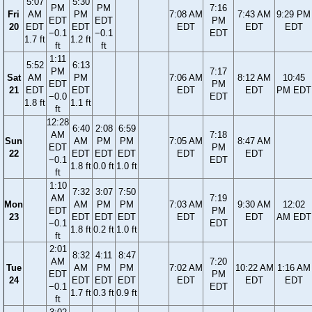
5:07
5:30
PM
PM
7:16
Fri
AM
PM
7:08 AM
7:43 AM
9:29 PM
EDT
EDT
PM
20
EDT
EDT
EDT
EDT
EDT
−0.1
−0.1
EDT
1.7 ft
1.2 ft
ft
ft
1:11
5:52
6:13
PM
7:17
Sat
AM
PM
7:06 AM
8:12 AM
10:45
EDT
PM
21
EDT
EDT
EDT
EDT
PM EDT
−0.0
EDT
1.8 ft
1.1 ft
ft
12:28
6:40
2:08
6:59
AM
7:18
Sun
AM
PM
PM
7:05 AM
8:47 AM
EDT
PM
22
EDT
EDT
EDT
EDT
EDT
−0.1
EDT
1.8 ft
0.0 ft
1.0 ft
ft
1:10
7:32
3:07
7:50
AM
7:19
Mon
AM
PM
PM
7:03 AM
9:30 AM
12:02
EDT
PM
23
EDT
EDT
EDT
EDT
EDT
AM EDT
−0.1
EDT
1.8 ft
0.2 ft
1.0 ft
ft
2:01
8:32
4:11
8:47
AM
7:20
Tue
AM
PM
PM
7:02 AM
10:22 AM
1:16 AM
EDT
PM
24
EDT
EDT
EDT
EDT
EDT
EDT
−0.1
EDT
1.7 ft
0.3 ft
0.9 ft
ft