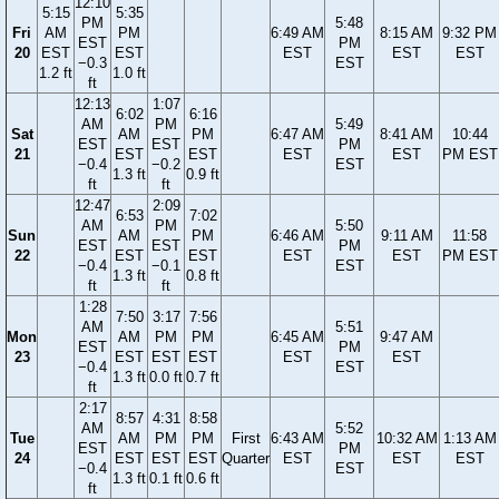
12:10
5:15
5:35
PM
5:48
Fri
AM
PM
6:49 AM
8:15 AM
9:32 PM
EST
PM
20
EST
EST
EST
EST
EST
−0.3
EST
1.2 ft
1.0 ft
ft
12:13
1:07
6:02
6:16
AM
PM
5:49
Sat
AM
PM
6:47 AM
8:41 AM
10:44
EST
EST
PM
21
EST
EST
EST
EST
PM EST
−0.4
−0.2
EST
1.3 ft
0.9 ft
ft
ft
12:47
2:09
6:53
7:02
AM
PM
5:50
Sun
AM
PM
6:46 AM
9:11 AM
11:58
EST
EST
PM
22
EST
EST
EST
EST
PM EST
−0.4
−0.1
EST
1.3 ft
0.8 ft
ft
ft
1:28
7:50
3:17
7:56
AM
5:51
Mon
AM
PM
PM
6:45 AM
9:47 AM
EST
PM
23
EST
EST
EST
EST
EST
−0.4
EST
1.3 ft
0.0 ft
0.7 ft
ft
2:17
8:57
4:31
8:58
AM
5:52
Tue
AM
PM
PM
First
6:43 AM
10:32 AM
1:13 AM
EST
PM
24
EST
EST
EST
Quarter
EST
EST
EST
−0.4
EST
1.3 ft
0.1 ft
0.6 ft
ft