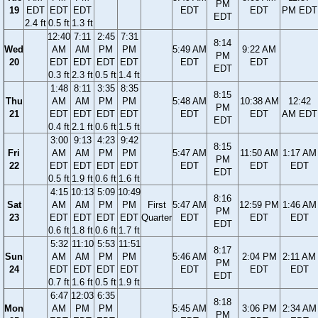
PM
19
EDT
EDT
EDT
EDT
EDT
PM EDT
EDT
2.4 ft
0.5 ft
1.3 ft
12:40
7:11
2:45
7:31
8:14
Wed
AM
AM
PM
PM
5:49 AM
9:22 AM
PM
20
EDT
EDT
EDT
EDT
EDT
EDT
EDT
0.3 ft
2.3 ft
0.5 ft
1.4 ft
1:48
8:11
3:35
8:35
8:15
Thu
AM
AM
PM
PM
5:48 AM
10:38 AM
12:42
PM
21
EDT
EDT
EDT
EDT
EDT
EDT
AM EDT
EDT
0.4 ft
2.1 ft
0.6 ft
1.5 ft
3:00
9:13
4:23
9:42
8:15
Fri
AM
AM
PM
PM
5:47 AM
11:50 AM
1:17 AM
PM
22
EDT
EDT
EDT
EDT
EDT
EDT
EDT
EDT
0.5 ft
1.9 ft
0.6 ft
1.6 ft
4:15
10:13
5:09
10:49
8:16
Sat
AM
AM
PM
PM
First
5:47 AM
12:59 PM
1:46 AM
PM
23
EDT
EDT
EDT
EDT
Quarter
EDT
EDT
EDT
EDT
0.6 ft
1.8 ft
0.6 ft
1.7 ft
5:32
11:10
5:53
11:51
8:17
Sun
AM
AM
PM
PM
5:46 AM
2:04 PM
2:11 AM
PM
24
EDT
EDT
EDT
EDT
EDT
EDT
EDT
EDT
0.7 ft
1.6 ft
0.5 ft
1.9 ft
6:47
12:03
6:35
8:18
Mon
AM
PM
PM
5:45 AM
3:06 PM
2:34 AM
PM