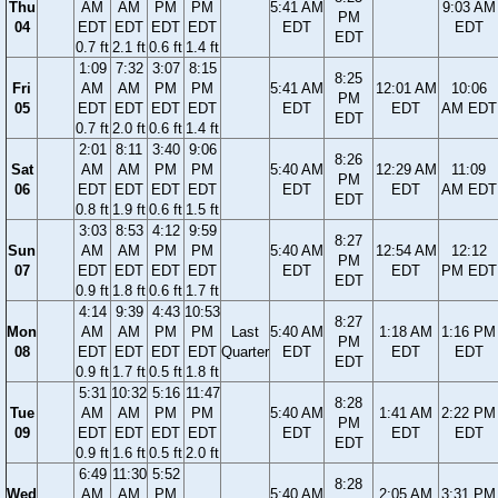
Thu
AM
AM
PM
PM
5:41 AM
9:03 AM
PM
04
EDT
EDT
EDT
EDT
EDT
EDT
EDT
0.7 ft
2.1 ft
0.6 ft
1.4 ft
1:09
7:32
3:07
8:15
8:25
Fri
AM
AM
PM
PM
5:41 AM
12:01 AM
10:06
PM
05
EDT
EDT
EDT
EDT
EDT
EDT
AM EDT
EDT
0.7 ft
2.0 ft
0.6 ft
1.4 ft
2:01
8:11
3:40
9:06
8:26
Sat
AM
AM
PM
PM
5:40 AM
12:29 AM
11:09
PM
06
EDT
EDT
EDT
EDT
EDT
EDT
AM EDT
EDT
0.8 ft
1.9 ft
0.6 ft
1.5 ft
3:03
8:53
4:12
9:59
8:27
Sun
AM
AM
PM
PM
5:40 AM
12:54 AM
12:12
PM
07
EDT
EDT
EDT
EDT
EDT
EDT
PM EDT
EDT
0.9 ft
1.8 ft
0.6 ft
1.7 ft
4:14
9:39
4:43
10:53
8:27
Mon
AM
AM
PM
PM
Last
5:40 AM
1:18 AM
1:16 PM
PM
08
EDT
EDT
EDT
EDT
Quarter
EDT
EDT
EDT
EDT
0.9 ft
1.7 ft
0.5 ft
1.8 ft
5:31
10:32
5:16
11:47
8:28
Tue
AM
AM
PM
PM
5:40 AM
1:41 AM
2:22 PM
PM
09
EDT
EDT
EDT
EDT
EDT
EDT
EDT
EDT
0.9 ft
1.6 ft
0.5 ft
2.0 ft
6:49
11:30
5:52
8:28
Wed
AM
AM
PM
5:40 AM
2:05 AM
3:31 PM