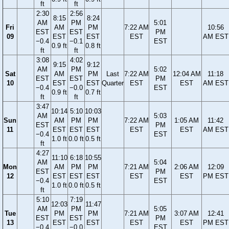
ft
ft
2:30
2:56
8:15
8:24
AM
PM
5:01
Fri
AM
PM
7:22 AM
10:56
EST
EST
PM
09
EST
EST
EST
AM EST
−0.4
−0.1
EST
0.9 ft
0.8 ft
ft
ft
3:08
4:02
9:15
9:12
AM
PM
5:02
Sat
AM
PM
Last
7:22 AM
12:04 AM
11:18
EST
EST
PM
10
EST
EST
Quarter
EST
EST
AM EST
−0.4
−0.0
EST
0.9 ft
0.7 ft
ft
ft
3:47
10:14
5:10
10:03
AM
5:03
Sun
AM
PM
PM
7:22 AM
1:05 AM
11:42
EST
PM
11
EST
EST
EST
EST
EST
AM EST
−0.4
EST
1.0 ft
0.0 ft
0.5 ft
ft
4:27
11:10
6:18
10:55
AM
5:04
Mon
AM
PM
PM
7:21 AM
2:06 AM
12:09
EST
PM
12
EST
EST
EST
EST
EST
PM EST
−0.4
EST
1.0 ft
0.0 ft
0.5 ft
ft
5:10
7:19
12:03
11:47
AM
PM
5:05
Tue
PM
PM
7:21 AM
3:07 AM
12:41
EST
EST
PM
13
EST
EST
EST
EST
PM EST
−0.4
−0.0
EST