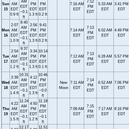
AM
7:12
Sun
AM
PM
PM
7:16 AM
5:33 AM
3:41 PM
EDT
PM
15
EDT
EDT
EDT
EDT
EDT
EDT
−0.1
EDT
0.9 ft
1.3 ft
0.2 ft
ft
8:40
2:07
2:56
9:41
AM
7:13
Mon
AM
PM
PM
7:14 AM
6:02 AM
4:49 PM
EDT
PM
16
EDT
EDT
EDT
EDT
EDT
EDT
−0.1
EDT
1.0 ft
1.3 ft
0.2 ft
ft
9:37
2:54
3:34
10:14
AM
7:13
Tue
AM
PM
PM
7:12 AM
6:28 AM
5:57 PM
EDT
PM
17
EDT
EDT
EDT
EDT
EDT
EDT
−0.1
EDT
1.2 ft
1.3 ft
0.1 ft
ft
10:31
10:46
3:39
4:12
AM
PM
7:14
Wed
AM
PM
New
7:11 AM
6:52 AM
7:06 PM
EDT
EDT
PM
18
EDT
EDT
Moon
EDT
EDT
EDT
−0.1
−0.0
EDT
1.4 ft
1.3 ft
ft
ft
11:24
11:18
4:22
4:50
AM
PM
7:15
Thu
AM
PM
7:09 AM
7:17 AM
8:16 PM
EDT
EDT
PM
19
EDT
EDT
EDT
EDT
EDT
−0.1
−0.1
EDT
1.5 ft
1.2 ft
ft
ft
12:17
11:51