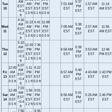
AM
5:37
Tue
AM
PM
PM
7:01 AM
1:57 AM
11:14
EST
PM
10
EST
EST
EST
EST
EST
AM EST
−0.3
EST
1.0 ft
0.1 ft
0.5 ft
ft
4:16
11:22
6:41
11:08
AM
5:38
Wed
AM
PM
PM
7:00 AM
2:57 AM
11:56
EST
PM
11
EST
EST
EST
EST
EST
AM EST
−0.3
EST
1.0 ft
0.1 ft
0.5 ft
ft
5:10
12:20
7:36
AM
5:39
Thu
PM
PM
6:59 AM
3:53 AM
12:46
EST
PM
12
EST
EST
EST
EST
PM EST
−0.3
EST
1.1 ft
0.1 ft
ft
6:07
12:00
1:11
8:22
AM
5:40
Fri
AM
PM
PM
6:57 AM
4:43 AM
1:43 PM
EST
PM
13
EST
EST
EST
EST
EST
EST
−0.4
EST
0.5 ft
1.1 ft
0.0 ft
ft
7:03
12:49
1:56
9:01
AM
5:41
Sat
AM
PM
PM
6:56 AM
5:26 AM
2:46 PM
EST
PM
14
EST
EST
EST
EST
EST
EST
−0.4
EST
0.5 ft
1.2 ft
0.0 ft
ft
7:56
9:35