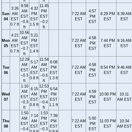
ft
ft
9:58
11:45
3:26
4:32
AM
PM
4:57
Sun
AM
PM
7:22 AM
6:29 PM
8:39 AM
EST
EST
PM
04
EST
EST
EST
EST
EST
−0.8
−0.2
EST
0.7 ft
1.5 ft
ft
ft
10:56
4:21
5:21
AM
4:58
Mon
AM
PM
7:22 AM
7:44 PM
9:16 AM
EST
PM
05
EST
EST
EST
EST
EST
−0.7
EST
0.7 ft
1.4 ft
ft
12:29
11:54
5:17
6:08
AM
AM
4:58
Tue
AM
PM
7:22 AM
8:54 PM
9:46 AM
EST
EST
PM
06
EST
EST
EST
EST
EST
−0.3
−0.6
EST
0.8 ft
1.3 ft
ft
ft
1:10
12:53
6:15
6:54
AM
PM
4:59
Wed
AM
PM
7:22 AM
10:00 PM
10:11
EST
EST
PM
07
EST
EST
EST
EST
AM EST
−0.3
−0.4
EST
0.8 ft
1.1 ft
ft
ft
1:50
1:53
7:14
7:39
AM
PM
5:00
Thu
AM
PM
7:22 AM
11:03 PM
10:34
EST
EST
PM
08
EST
EST
EST
EST
AM EST
−0.4
−0.3
EST
0.9 ft
0.9 ft