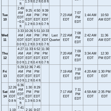
1.3 ft
0.2 ft
0.8 ft
ft
2:49
9:25
4:50
9:39
AM
7:07
Tue
AM
PM
PM
7:23 AM
1:44 AM
10:50
EDT
PM
10
EDT
EDT
EDT
EDT
EDT
AM EDT
−0.0
EDT
1.2 ft
0.3 ft
0.7 ft
ft
3:33
10:26
5:51
10:33
7:08
Wed
AM
AM
PM
PM
Last
7:22 AM
2:42 AM
11:36
PM
11
EDT
EDT
EDT
EDT
Quarter
EDT
EDT
AM EDT
EDT
0.0 ft
1.2 ft
0.3 ft
0.7 ft
4:27
11:33
6:52
11:30
7:09
Thu
AM
AM
PM
PM
7:20 AM
3:34 AM
12:30
PM
12
EDT
EDT
EDT
EDT
EDT
EDT
PM EDT
EDT
0.0 ft
1.2 ft
0.4 ft
0.7 ft
5:29
12:36
7:45
7:10
Fri
AM
PM
PM
7:19 AM
4:20 AM
1:30 PM
PM
13
EDT
EDT
EDT
EDT
EDT
EDT
EDT
0.0 ft
1.2 ft
0.4 ft
6:36
12:26
1:30
8:29
AM
7:11
Sat
AM
PM
PM
7:17 AM
4:59 AM
2:35 PM
EDT
PM
14
EDT
EDT
EDT
EDT
EDT
EDT
−0.0
EDT
0.8 ft
1.3 ft
0.3 ft
ft
7:41
1:19
2:16
9:07