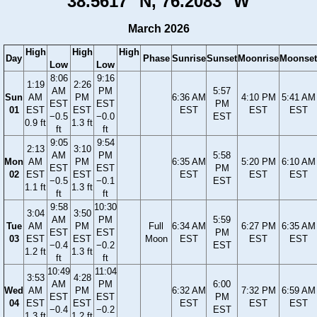
38.5617° N, 76.2083° W
March 2026
High
High
High
Day
Phase
Sunrise
Sunset
Moonrise
Moonset
Low
Low
8:06
9:16
1:19
2:26
AM
PM
5:57
Sun
AM
PM
6:36 AM
4:10 PM
5:41 AM
EST
EST
PM
01
EST
EST
EST
EST
EST
−0.5
−0.0
EST
0.9 ft
1.3 ft
ft
ft
9:05
9:54
2:13
3:10
AM
PM
5:58
Mon
AM
PM
6:35 AM
5:20 PM
6:10 AM
EST
EST
PM
02
EST
EST
EST
EST
EST
−0.5
−0.1
EST
1.1 ft
1.3 ft
ft
ft
9:58
10:30
3:04
3:50
AM
PM
5:59
Tue
AM
PM
Full
6:34 AM
6:27 PM
6:35 AM
EST
EST
PM
03
EST
EST
Moon
EST
EST
EST
−0.4
−0.2
EST
1.2 ft
1.3 ft
ft
ft
10:49
11:04
3:53
4:28
AM
PM
6:00
Wed
AM
PM
6:32 AM
7:32 PM
6:59 AM
EST
EST
PM
04
EST
EST
EST
EST
EST
−0.4
−0.2
EST
1.3 ft
1.2 ft