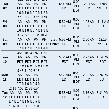
8:02
Thu
AM
AM
PM
PM
6:00 AM
12:51 AM
10:08
PM
07
EDT
EDT
EDT
EDT
EDT
EDT
AM EDT
EDT
0.6 ft
1.9 ft
0.7 ft
1.2 ft
2:19
8:49
4:24
9:31
8:03
Fri
AM
AM
PM
PM
5:59 AM
1:28 AM
11:11 AM
PM
08
EDT
EDT
EDT
EDT
EDT
EDT
EDT
EDT
0.6 ft
1.8 ft
0.7 ft
1.3 ft
3:19
9:40
5:04
10:28
8:04
Sat
AM
AM
PM
PM
Last
5:58 AM
2:00 AM
12:15
PM
09
EDT
EDT
EDT
EDT
Quarter
EDT
EDT
PM EDT
EDT
0.7 ft
1.7 ft
0.7 ft
1.4 ft
4:29
10:34
5:42
11:25
8:05
Sun
AM
AM
PM
PM
5:57 AM
2:27 AM
1:19 PM
PM
10
EDT
EDT
EDT
EDT
EDT
EDT
EDT
EDT
0.7 ft
1.6 ft
0.6 ft
1.6 ft
5:46
11:29
6:18
8:06
Mon
AM
AM
PM
5:56 AM
2:52 AM
2:24 PM
PM
11
EDT
EDT
EDT
EDT
EDT
EDT
EDT
0.7 ft
1.6 ft
0.5 ft
12:19
7:03
12:23
6:54
8:07
Tue
AM
AM
PM
PM
5:55 AM
3:16 AM
3:31 PM
PM
12
EDT
EDT
EDT
EDT
EDT
EDT
EDT
EDT
1.7 ft
0.7 ft
1.5 ft
0.5 ft
1:09
8:13
1:16
7:31
8:08