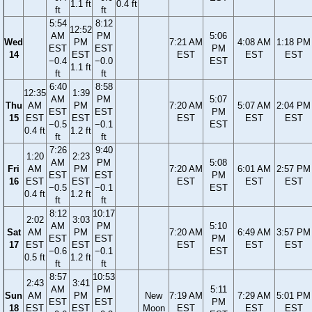
1.1 ft
0.4 ft
ft
ft
5:54
8:12
12:52
AM
PM
5:06
Wed
PM
7:21 AM
4:08 AM
1:18 PM
EST
EST
PM
14
EST
EST
EST
EST
−0.4
−0.0
EST
1.1 ft
ft
ft
6:40
8:58
12:35
1:39
AM
PM
5:07
Thu
AM
PM
7:20 AM
5:07 AM
2:04 PM
EST
EST
PM
15
EST
EST
EST
EST
EST
−0.5
−0.1
EST
0.4 ft
1.2 ft
ft
ft
7:26
9:40
1:20
2:23
AM
PM
5:08
Fri
AM
PM
7:20 AM
6:01 AM
2:57 PM
EST
EST
PM
16
EST
EST
EST
EST
EST
−0.5
−0.1
EST
0.4 ft
1.2 ft
ft
ft
8:12
10:17
2:02
3:03
AM
PM
5:10
Sat
AM
PM
7:20 AM
6:49 AM
3:57 PM
EST
EST
PM
17
EST
EST
EST
EST
EST
−0.6
−0.1
EST
0.5 ft
1.2 ft
ft
ft
8:57
10:53
2:43
3:41
AM
PM
5:11
Sun
AM
PM
New
7:19 AM
7:29 AM
5:01 PM
EST
EST
PM
18
EST
EST
Moon
EST
EST
EST