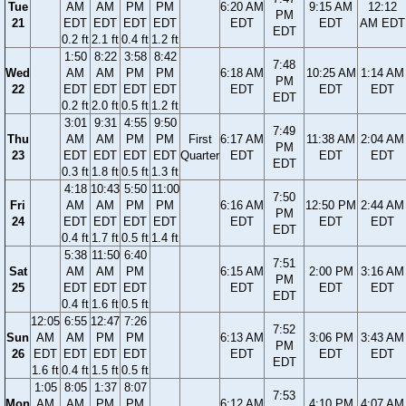
Tue
AM
AM
PM
PM
6:20 AM
9:15 AM
12:12
PM
21
EDT
EDT
EDT
EDT
EDT
EDT
AM EDT
EDT
0.2 ft
2.1 ft
0.4 ft
1.2 ft
1:50
8:22
3:58
8:42
7:48
Wed
AM
AM
PM
PM
6:18 AM
10:25 AM
1:14 AM
PM
22
EDT
EDT
EDT
EDT
EDT
EDT
EDT
EDT
0.2 ft
2.0 ft
0.5 ft
1.2 ft
3:01
9:31
4:55
9:50
7:49
Thu
AM
AM
PM
PM
First
6:17 AM
11:38 AM
2:04 AM
PM
23
EDT
EDT
EDT
EDT
Quarter
EDT
EDT
EDT
EDT
0.3 ft
1.8 ft
0.5 ft
1.3 ft
4:18
10:43
5:50
11:00
7:50
Fri
AM
AM
PM
PM
6:16 AM
12:50 PM
2:44 AM
PM
24
EDT
EDT
EDT
EDT
EDT
EDT
EDT
EDT
0.4 ft
1.7 ft
0.5 ft
1.4 ft
5:38
11:50
6:40
7:51
Sat
AM
AM
PM
6:15 AM
2:00 PM
3:16 AM
PM
25
EDT
EDT
EDT
EDT
EDT
EDT
EDT
0.4 ft
1.6 ft
0.5 ft
12:05
6:55
12:47
7:26
7:52
Sun
AM
AM
PM
PM
6:13 AM
3:06 PM
3:43 AM
PM
26
EDT
EDT
EDT
EDT
EDT
EDT
EDT
EDT
1.6 ft
0.4 ft
1.5 ft
0.5 ft
1:05
8:05
1:37
8:07
7:53
Mon
AM
AM
PM
PM
6:12 AM
4:10 PM
4:07 AM