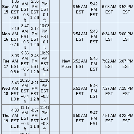
1:35
2:36
AM
PM
5:42
Sun
AM
PM
6:55 AM
6:03 AM
3:52 PM
EST
EST
PM
15
EST
EST
EST
EST
EST
−0.5
−0.1
EST
0.6 ft
1.2 ft
ft
ft
8:47
10:08
2:19
3:12
AM
PM
5:43
Mon
AM
PM
6:54 AM
6:34 AM
5:00 PM
EST
EST
PM
16
EST
EST
EST
EST
EST
−0.5
−0.1
EST
0.7 ft
1.2 ft
ft
ft
9:36
10:39
3:03
3:46
AM
PM
5:45
Tue
AM
PM
New
6:52 AM
7:02 AM
6:07 PM
EST
EST
PM
17
EST
EST
Moon
EST
EST
EST
−0.5
−0.2
EST
0.8 ft
1.2 ft
ft
ft
10:26
11:10
3:46
4:21
AM
PM
5:46
Wed
AM
PM
6:51 AM
7:27 AM
7:15 PM
EST
EST
PM
18
EST
EST
EST
EST
EST
−0.4
−0.3
EST
1.0 ft
1.2 ft
ft
ft
11:17
11:41
4:30
4:57
AM
PM
5:47
Thu
AM
PM
6:50 AM
7:51 AM
8:23 PM
EST
EST
PM
19
EST
EST
EST
EST
EST
−0.4
−0.3
EST
1.1 ft
1.1 ft
ft
ft