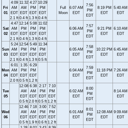
4:09
11:32
4:27
10:29
7:56
Fri
AM
AM
PM
PM
Full
6:07 AM
8:19 PM
5:40 AM
PM
01
EDT
EDT
EDT
EDT
Moon
EDT
EDT
EDT
EDT
2.1 ft
0.4 ft
1.3 ft
0.4 ft
4:47
12:14
5:08
11:02
7:57
Sat
AM
PM
PM
PM
6:06 AM
9:21 PM
6:10 AM
PM
02
EDT
EDT
EDT
EDT
EDT
EDT
EDT
EDT
2.1 ft
0.4 ft
1.3 ft
0.4 ft
5:24
12:54
5:49
11:34
7:58
Sun
AM
PM
PM
PM
6:05 AM
10:22 PM
6:45 AM
PM
03
EDT
EDT
EDT
EDT
EDT
EDT
EDT
EDT
2.1 ft
0.4 ft
1.3 ft
0.5 ft
6:01
1:35
6:29
7:59
Mon
AM
PM
PM
6:04 AM
11:18 PM
7:26 AM
PM
04
EDT
EDT
EDT
EDT
EDT
EDT
EDT
2.0 ft
0.5 ft
1.2 ft
12:08
6:38
2:17
7:10
8:00
Tue
AM
AM
PM
PM
6:02 AM
8:14 AM
PM
05
EDT
EDT
EDT
EDT
EDT
EDT
EDT
0.5 ft
2.0 ft
0.5 ft
1.2 ft
12:46
7:18
3:00
7:52
8:01
Wed
AM
AM
PM
PM
6:01 AM
12:08 AM
9:09 AM
PM
06
EDT
EDT
EDT
EDT
EDT
EDT
EDT
EDT
0.5 ft
1.9 ft
0.6 ft
1.2 ft
1:28
8:02
3:43
8:39