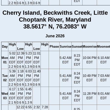
EDT
2.2 ft
0.6 ft
1.3 ft
0.6 ft
Cherry Island, Beckwiths Creek, Little
Choptank River, Maryland
38.5617° N, 76.2083° W
June 2026
High
High
High
Day
Phase
Sunrise
Sunset
Moonrise
Moonset
Low
Low
5:02
12:39
5:23
11:01
8:23
Mon
AM
PM
PM
PM
5:42 AM
10:04 PM
6:10 AM
PM
01
EDT
EDT
EDT
EDT
EDT
EDT
EDT
EDT
2.2 ft
0.6 ft
1.3 ft
0.6 ft
5:39
1:18
6:03
11:40
8:24
Tue
AM
PM
PM
PM
5:41 AM
10:49 PM
7:03 AM
PM
02
EDT
EDT
EDT
EDT
EDT
EDT
EDT
EDT
2.2 ft
0.6 ft
1.3 ft
0.6 ft
6:17
1:55
6:45
8:24
Wed
AM
PM
PM
5:41 AM
11:28 PM
8:01 AM
PM
03
EDT
EDT
EDT
EDT
EDT
EDT
EDT
2.1 ft
0.6 ft
1.3 ft
12:22
6:55
2:32
7:28
8:25