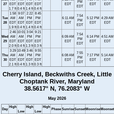
PM
27
EDT
EDT
EDT
EDT
EDT
EDT
EDT
EDT
1.7 ft
0.4 ft
1.4 ft
0.4 ft
1:58
9:07
2:22
8:45
7:54
Tue
AM
AM
PM
PM
6:11 AM
5:12 PM
4:29 AM
PM
28
EDT
EDT
EDT
EDT
EDT
EDT
EDT
EDT
1.9 ft
0.4 ft
1.4 ft
0.4 ft
2:46
10:01
3:04
9:21
7:54
Wed
AM
AM
PM
PM
6:09 AM
6:14 PM
4:51 AM
PM
29
EDT
EDT
EDT
EDT
EDT
EDT
EDT
EDT
2.0 ft
0.4 ft
1.3 ft
0.3 ft
3:29
10:49
3:46
9:55
7:55
Thu
AM
AM
PM
PM
6:08 AM
7:17 PM
5:14 AM
PM
30
EDT
EDT
EDT
EDT
EDT
EDT
EDT
EDT
2.1 ft
0.4 ft
1.3 ft
0.3 ft
Cherry Island, Beckwiths Creek, Little
Choptank River, Maryland
38.5617° N, 76.2083° W
May 2026
High
High
High
Day
Phase
Sunrise
Sunset
Moonrise
Moonset
Low
Low