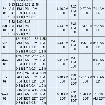
1.8 ft
0.1 ft
1.3 ft
0.1 ft
5:13
12:26
5:36
11:48
7:30
Fri
AM
PM
PM
PM
6:46 AM
9:27 PM
7:11 AM
PM
03
EDT
EDT
EDT
EDT
EDT
EDT
EDT
EDT
1.8 ft
0.1 ft
1.2 ft
0.1 ft
5:52
1:09
6:16
7:31
Sat
AM
PM
PM
6:44 AM
10:30 PM
7:38 AM
PM
04
EDT
EDT
EDT
EDT
EDT
EDT
EDT
1.8 ft
0.2 ft
1.2 ft
12:18
6:29
1:52
6:55
7:32
Sun
AM
AM
PM
PM
6:43 AM
11:32 PM
8:09 AM
PM
05
EDT
EDT
EDT
EDT
EDT
EDT
EDT
EDT
0.2 ft
1.8 ft
0.3 ft
1.1 ft
12:49
7:08
2:37
7:37
7:33
Mon
AM
AM
PM
PM
6:41 AM
8:46 AM
PM
06
EDT
EDT
EDT
EDT
EDT
EDT
EDT
0.2 ft
1.7 ft
0.3 ft
1.1 ft
1:23
7:49
3:24
8:19
7:34
Tue
AM
AM
PM
PM
6:40 AM
12:31 AM
9:30 AM
PM
07
EDT
EDT
EDT
EDT
EDT
EDT
EDT
EDT
0.3 ft
1.6 ft
0.4 ft
1.0 ft
2:02
8:37
4:15
9:06
7:34
Wed
AM
AM
PM
PM
6:38 AM
1:26 AM
10:20
PM
08
EDT
EDT
EDT
EDT
EDT
EDT
AM EDT
EDT
0.3 ft
1.6 ft
0.5 ft
1.0 ft