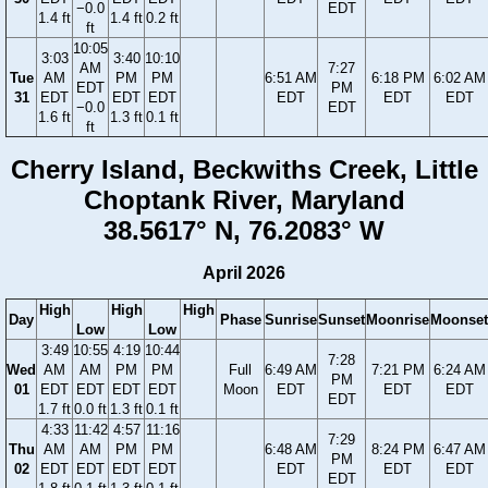
−0.0
EDT
1.4 ft
1.4 ft
0.2 ft
ft
10:05
3:03
3:40
10:10
AM
7:27
Tue
AM
PM
PM
6:51 AM
6:18 PM
6:02 AM
EDT
PM
31
EDT
EDT
EDT
EDT
EDT
EDT
−0.0
EDT
1.6 ft
1.3 ft
0.1 ft
ft
Cherry Island, Beckwiths Creek, Little
Choptank River, Maryland
38.5617° N, 76.2083° W
April 2026
High
High
High
Day
Phase
Sunrise
Sunset
Moonrise
Moonset
Low
Low
3:49
10:55
4:19
10:44
7:28
Wed
AM
AM
PM
PM
Full
6:49 AM
7:21 PM
6:24 AM
PM
01
EDT
EDT
EDT
EDT
Moon
EDT
EDT
EDT
EDT
1.7 ft
0.0 ft
1.3 ft
0.1 ft
4:33
11:42
4:57
11:16
7:29
Thu
AM
AM
PM
PM
6:48 AM
8:24 PM
6:47 AM
PM
02
EDT
EDT
EDT
EDT
EDT
EDT
EDT
EDT