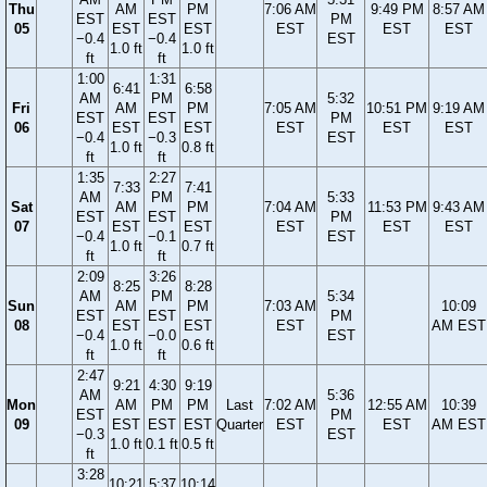
Thu
AM
PM
7:06 AM
9:49 PM
8:57 AM
EST
EST
PM
05
EST
EST
EST
EST
EST
−0.4
−0.4
EST
1.0 ft
1.0 ft
ft
ft
1:00
1:31
6:41
6:58
AM
PM
5:32
Fri
AM
PM
7:05 AM
10:51 PM
9:19 AM
EST
EST
PM
06
EST
EST
EST
EST
EST
−0.4
−0.3
EST
1.0 ft
0.8 ft
ft
ft
1:35
2:27
7:33
7:41
AM
PM
5:33
Sat
AM
PM
7:04 AM
11:53 PM
9:43 AM
EST
EST
PM
07
EST
EST
EST
EST
EST
−0.4
−0.1
EST
1.0 ft
0.7 ft
ft
ft
2:09
3:26
8:25
8:28
AM
PM
5:34
Sun
AM
PM
7:03 AM
10:09
EST
EST
PM
08
EST
EST
EST
AM EST
−0.4
−0.0
EST
1.0 ft
0.6 ft
ft
ft
2:47
9:21
4:30
9:19
AM
5:36
Mon
AM
PM
PM
Last
7:02 AM
12:55 AM
10:39
EST
PM
09
EST
EST
EST
Quarter
EST
EST
AM EST
−0.3
EST
1.0 ft
0.1 ft
0.5 ft
ft
3:28
10:21
5:37
10:14