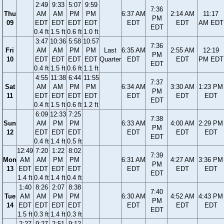
2:49
9:33
5:07
9:59
7:36
Thu
AM
AM
PM
PM
6:37 AM
2:14 AM
11:17
PM
09
EDT
EDT
EDT
EDT
EDT
EDT
AM EDT
EDT
0.4 ft
1.5 ft
0.6 ft
1.0 ft
3:47
10:36
5:58
10:57
7:36
Fri
AM
AM
PM
PM
Last
6:35 AM
2:55 AM
12:19
PM
10
EDT
EDT
EDT
EDT
Quarter
EDT
EDT
PM EDT
EDT
0.4 ft
1.5 ft
0.6 ft
1.1 ft
4:55
11:38
6:44
11:55
7:37
Sat
AM
AM
PM
PM
6:34 AM
3:30 AM
1:23 PM
PM
11
EDT
EDT
EDT
EDT
EDT
EDT
EDT
EDT
0.4 ft
1.5 ft
0.6 ft
1.2 ft
6:09
12:33
7:25
7:38
Sun
AM
PM
PM
6:33 AM
4:00 AM
2:29 PM
PM
12
EDT
EDT
EDT
EDT
EDT
EDT
EDT
0.4 ft
1.4 ft
0.5 ft
12:49
7:20
1:22
8:02
7:39
Mon
AM
AM
PM
PM
6:31 AM
4:27 AM
3:36 PM
PM
13
EDT
EDT
EDT
EDT
EDT
EDT
EDT
EDT
1.4 ft
0.4 ft
1.4 ft
0.4 ft
1:40
8:26
2:07
8:38
7:40
Tue
AM
AM
PM
PM
6:30 AM
4:52 AM
4:43 PM
PM
14
EDT
EDT
EDT
EDT
EDT
EDT
EDT
EDT
1.5 ft
0.3 ft
1.4 ft
0.3 ft
2:27
9:27
2:51
9:12