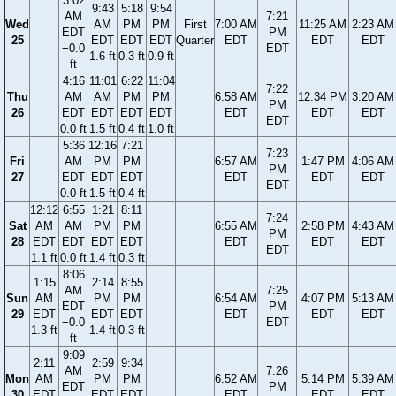
3:02
9:43
5:18
9:54
AM
7:21
Wed
AM
PM
PM
First
7:00 AM
11:25 AM
2:23 AM
EDT
PM
25
EDT
EDT
EDT
Quarter
EDT
EDT
EDT
−0.0
EDT
1.6 ft
0.3 ft
0.9 ft
ft
4:16
11:01
6:22
11:04
7:22
Thu
AM
AM
PM
PM
6:58 AM
12:34 PM
3:20 AM
PM
26
EDT
EDT
EDT
EDT
EDT
EDT
EDT
EDT
0.0 ft
1.5 ft
0.4 ft
1.0 ft
5:36
12:16
7:21
7:23
Fri
AM
PM
PM
6:57 AM
1:47 PM
4:06 AM
PM
27
EDT
EDT
EDT
EDT
EDT
EDT
EDT
0.0 ft
1.5 ft
0.4 ft
12:12
6:55
1:21
8:11
7:24
Sat
AM
AM
PM
PM
6:55 AM
2:58 PM
4:43 AM
PM
28
EDT
EDT
EDT
EDT
EDT
EDT
EDT
EDT
1.1 ft
0.0 ft
1.4 ft
0.3 ft
8:06
1:15
2:14
8:55
AM
7:25
Sun
AM
PM
PM
6:54 AM
4:07 PM
5:13 AM
EDT
PM
29
EDT
EDT
EDT
EDT
EDT
EDT
−0.0
EDT
1.3 ft
1.4 ft
0.3 ft
ft
9:09
2:11
2:59
9:34
AM
7:26
Mon
AM
PM
PM
6:52 AM
5:14 PM
5:39 AM
EDT
PM
30
EDT
EDT
EDT
EDT
EDT
EDT