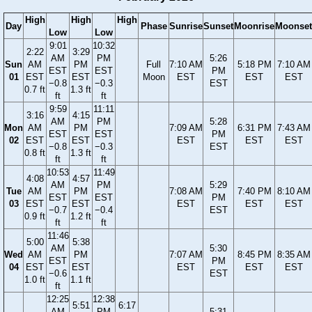
High
High
High
Day
Phase
Sunrise
Sunset
Moonrise
Moonset
Low
Low
9:01
10:32
2:22
3:29
AM
PM
5:26
Sun
AM
PM
Full
7:10 AM
5:18 PM
7:10 AM
EST
EST
PM
01
EST
EST
Moon
EST
EST
EST
−0.8
−0.3
EST
0.7 ft
1.3 ft
ft
ft
9:59
11:11
3:16
4:15
AM
PM
5:28
Mon
AM
PM
7:09 AM
6:31 PM
7:43 AM
EST
EST
PM
02
EST
EST
EST
EST
EST
−0.8
−0.3
EST
0.8 ft
1.3 ft
ft
ft
10:53
11:49
4:08
4:57
AM
PM
5:29
Tue
AM
PM
7:08 AM
7:40 PM
8:10 AM
EST
EST
PM
03
EST
EST
EST
EST
EST
−0.7
−0.4
EST
0.9 ft
1.2 ft
ft
ft
11:46
5:00
5:38
AM
5:30
Wed
AM
PM
7:07 AM
8:45 PM
8:35 AM
EST
PM
04
EST
EST
EST
EST
EST
−0.6
EST
1.0 ft
1.1 ft
ft
12:25
12:38
5:51
6:17
AM
PM
5:31