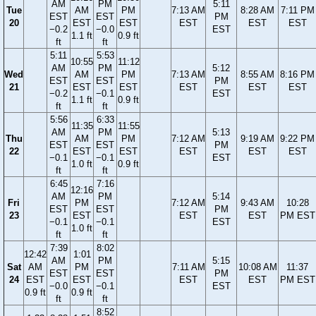
AM
PM
5:11
Tue
AM
PM
7:13 AM
8:28 AM
7:11 PM
EST
EST
PM
20
EST
EST
EST
EST
EST
−0.2
−0.0
EST
1.1 ft
0.9 ft
ft
ft
5:11
5:53
10:55
11:12
AM
PM
5:12
Wed
AM
PM
7:13 AM
8:55 AM
8:16 PM
EST
EST
PM
21
EST
EST
EST
EST
EST
−0.2
−0.1
EST
1.1 ft
0.9 ft
ft
ft
5:56
6:33
11:35
11:55
AM
PM
5:13
Thu
AM
PM
7:12 AM
9:19 AM
9:22 PM
EST
EST
PM
22
EST
EST
EST
EST
EST
−0.1
−0.1
EST
1.0 ft
0.9 ft
ft
ft
6:45
7:16
12:16
AM
PM
5:14
Fri
PM
7:12 AM
9:43 AM
10:28
EST
EST
PM
23
EST
EST
EST
PM EST
−0.1
−0.1
EST
1.0 ft
ft
ft
7:39
8:02
12:42
1:01
AM
PM
5:15
Sat
AM
PM
7:11 AM
10:08 AM
11:37
EST
EST
PM
24
EST
EST
EST
EST
PM EST
−0.0
−0.1
EST
0.9 ft
0.9 ft
ft
ft
8:52