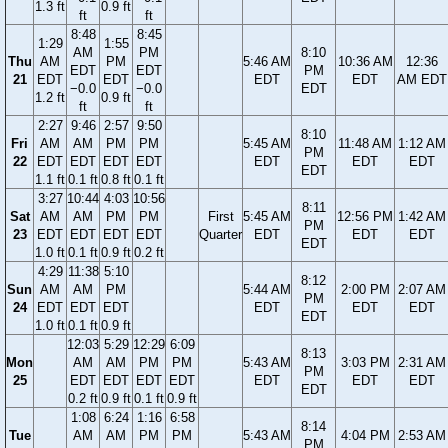
1.3 ft
0.9 ft
ft
ft
8:48
8:45
1:29
1:55
AM
PM
8:10
Thu
AM
PM
5:46 AM
10:36 AM
12:36
EDT
EDT
PM
21
EDT
EDT
EDT
EDT
AM EDT
−0.0
−0.0
EDT
1.2 ft
0.9 ft
ft
ft
2:27
9:46
2:57
9:50
8:10
Fri
AM
AM
PM
PM
5:45 AM
11:48 AM
1:12 AM
PM
22
EDT
EDT
EDT
EDT
EDT
EDT
EDT
EDT
1.1 ft
0.1 ft
0.8 ft
0.1 ft
3:27
10:44
4:03
10:56
8:11
Sat
AM
AM
PM
PM
First
5:45 AM
12:56 PM
1:42 AM
PM
23
EDT
EDT
EDT
EDT
Quarter
EDT
EDT
EDT
EDT
1.0 ft
0.1 ft
0.9 ft
0.2 ft
4:29
11:38
5:10
8:12
Sun
AM
AM
PM
5:44 AM
2:00 PM
2:07 AM
PM
24
EDT
EDT
EDT
EDT
EDT
EDT
EDT
1.0 ft
0.1 ft
0.9 ft
12:03
5:29
12:29
6:09
8:13
Mon
AM
AM
PM
PM
5:43 AM
3:03 PM
2:31 AM
PM
25
EDT
EDT
EDT
EDT
EDT
EDT
EDT
EDT
0.2 ft
0.9 ft
0.1 ft
0.9 ft
1:08
6:24
1:16
6:58
8:14
Tue
AM
AM
PM
PM
5:43 AM
4:04 PM
2:53 AM
PM