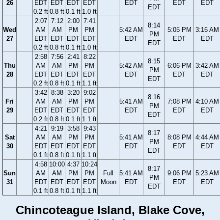
26
EDT
EDT
EDT
EDT
EDT
EDT
EDT
EDT
0.2 ft
0.8 ft
0.1 ft
1.0 ft
2:07
7:12
2:00
7:41
8:14
Wed
AM
AM
PM
PM
5:42 AM
5:05 PM
3:16 AM
PM
27
EDT
EDT
EDT
EDT
EDT
EDT
EDT
EDT
0.2 ft
0.8 ft
0.1 ft
1.0 ft
2:58
7:56
2:41
8:22
8:15
Thu
AM
AM
PM
PM
5:42 AM
6:06 PM
3:42 AM
PM
28
EDT
EDT
EDT
EDT
EDT
EDT
EDT
EDT
0.2 ft
0.8 ft
0.1 ft
1.1 ft
3:42
8:38
3:20
9:02
8:16
Fri
AM
AM
PM
PM
5:41 AM
7:08 PM
4:10 AM
PM
29
EDT
EDT
EDT
EDT
EDT
EDT
EDT
EDT
0.2 ft
0.8 ft
0.1 ft
1.1 ft
4:21
9:19
3:58
9:43
8:17
Sat
AM
AM
PM
PM
5:41 AM
8:08 PM
4:44 AM
PM
30
EDT
EDT
EDT
EDT
EDT
EDT
EDT
EDT
0.1 ft
0.8 ft
0.1 ft
1.1 ft
4:58
10:00
4:37
10:24
8:17
Sun
AM
AM
PM
PM
Full
5:41 AM
9:06 PM
5:23 AM
PM
31
EDT
EDT
EDT
EDT
Moon
EDT
EDT
EDT
EDT
0.1 ft
0.8 ft
0.1 ft
1.1 ft
Chincoteague Island, Blake Cove,