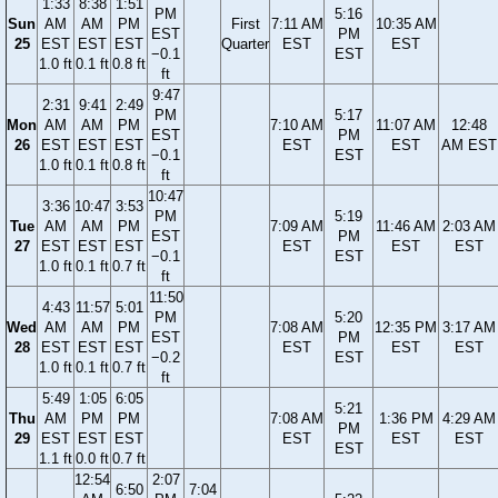
1:33
8:38
1:51
PM
5:16
Sun
AM
AM
PM
First
7:11 AM
10:35 AM
EST
PM
25
EST
EST
EST
Quarter
EST
EST
−0.1
EST
1.0 ft
0.1 ft
0.8 ft
ft
9:47
2:31
9:41
2:49
PM
5:17
Mon
AM
AM
PM
7:10 AM
11:07 AM
12:48
EST
PM
26
EST
EST
EST
EST
EST
AM EST
−0.1
EST
1.0 ft
0.1 ft
0.8 ft
ft
10:47
3:36
10:47
3:53
PM
5:19
Tue
AM
AM
PM
7:09 AM
11:46 AM
2:03 AM
EST
PM
27
EST
EST
EST
EST
EST
EST
−0.1
EST
1.0 ft
0.1 ft
0.7 ft
ft
11:50
4:43
11:57
5:01
PM
5:20
Wed
AM
AM
PM
7:08 AM
12:35 PM
3:17 AM
EST
PM
28
EST
EST
EST
EST
EST
EST
−0.2
EST
1.0 ft
0.1 ft
0.7 ft
ft
5:49
1:05
6:05
5:21
Thu
AM
PM
PM
7:08 AM
1:36 PM
4:29 AM
PM
29
EST
EST
EST
EST
EST
EST
EST
1.1 ft
0.0 ft
0.7 ft
12:54
2:07
6:50
7:04