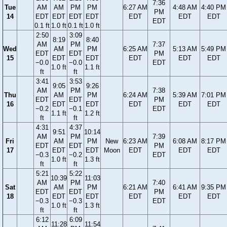
7:36
Tue
AM
AM
PM
PM
6:27 AM
4:48 AM
4:40 PM
PM
14
EDT
EDT
EDT
EDT
EDT
EDT
EDT
EDT
0.1 ft
1.0 ft
0.1 ft
1.0 ft
2:50
3:09
8:19
8:40
AM
PM
7:37
Wed
AM
PM
6:25 AM
5:13 AM
5:49 PM
EDT
EDT
PM
15
EDT
EDT
EDT
EDT
EDT
−0.0
−0.0
EDT
1.0 ft
1.1 ft
ft
ft
3:41
3:53
9:05
9:26
AM
PM
7:38
Thu
AM
PM
6:24 AM
5:39 AM
7:01 PM
EDT
EDT
PM
16
EDT
EDT
EDT
EDT
EDT
−0.2
−0.1
EDT
1.1 ft
1.2 ft
ft
ft
4:31
4:37
9:51
10:14
AM
PM
7:39
Fri
AM
PM
New
6:23 AM
6:08 AM
8:17 PM
EDT
EDT
PM
17
EDT
EDT
Moon
EDT
EDT
EDT
−0.3
−0.2
EDT
1.0 ft
1.3 ft
ft
ft
5:21
5:22
10:39
11:03
AM
PM
7:40
Sat
AM
PM
6:21 AM
6:41 AM
9:35 PM
EDT
EDT
PM
18
EDT
EDT
EDT
EDT
EDT
−0.3
−0.3
EDT
1.0 ft
1.3 ft
ft
ft
6:12
6:09
11:28
11:54