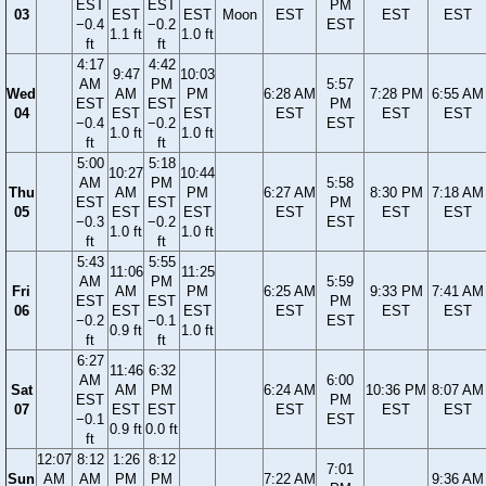
EST
EST
PM
03
EST
EST
Moon
EST
EST
EST
−0.4
−0.2
EST
1.1 ft
1.0 ft
ft
ft
4:17
4:42
9:47
10:03
AM
PM
5:57
Wed
AM
PM
6:28 AM
7:28 PM
6:55 AM
EST
EST
PM
04
EST
EST
EST
EST
EST
−0.4
−0.2
EST
1.0 ft
1.0 ft
ft
ft
5:00
5:18
10:27
10:44
AM
PM
5:58
Thu
AM
PM
6:27 AM
8:30 PM
7:18 AM
EST
EST
PM
05
EST
EST
EST
EST
EST
−0.3
−0.2
EST
1.0 ft
1.0 ft
ft
ft
5:43
5:55
11:06
11:25
AM
PM
5:59
Fri
AM
PM
6:25 AM
9:33 PM
7:41 AM
EST
EST
PM
06
EST
EST
EST
EST
EST
−0.2
−0.1
EST
0.9 ft
1.0 ft
ft
ft
6:27
11:46
6:32
AM
6:00
Sat
AM
PM
6:24 AM
10:36 PM
8:07 AM
EST
PM
07
EST
EST
EST
EST
EST
−0.1
EST
0.9 ft
0.0 ft
ft
12:07
8:12
1:26
8:12
7:01
Sun
AM
AM
PM
PM
7:22 AM
9:36 AM