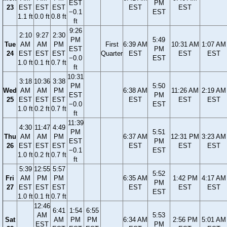
EST
PM
23
EST
EST
EST
EST
EST
−0.1
EST
1.1 ft
0.0 ft
0.8 ft
ft
9:26
2:10
9:27
2:30
PM
5:49
Tue
AM
AM
PM
First
6:39 AM
10:31 AM
1:07 AM
EST
PM
24
EST
EST
EST
Quarter
EST
EST
EST
−0.0
EST
1.0 ft
0.1 ft
0.7 ft
ft
10:31
3:18
10:36
3:38
PM
5:50
Wed
AM
AM
PM
6:38 AM
11:26 AM
2:19 AM
EST
PM
25
EST
EST
EST
EST
EST
EST
−0.0
EST
1.0 ft
0.2 ft
0.7 ft
ft
11:39
4:30
11:47
4:49
PM
5:51
Thu
AM
AM
PM
6:37 AM
12:31 PM
3:23 AM
EST
PM
26
EST
EST
EST
EST
EST
EST
−0.1
EST
1.0 ft
0.2 ft
0.7 ft
ft
5:39
12:55
5:57
5:52
Fri
AM
PM
PM
6:35 AM
1:42 PM
4:17 AM
PM
27
EST
EST
EST
EST
EST
EST
EST
1.0 ft
0.1 ft
0.7 ft
12:46
6:41
1:54
6:55
AM
5:53
Sat
AM
PM
PM
6:34 AM
2:56 PM
5:01 AM
EST
PM