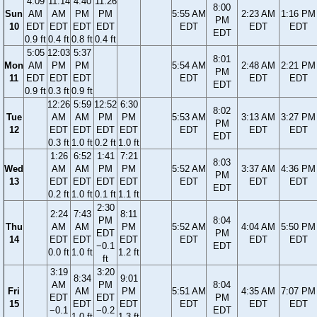
4:09
11:14
4:40
11:26
8:00
Sun
AM
AM
PM
PM
5:55 AM
2:23 AM
1:16 PM
PM
10
EDT
EDT
EDT
EDT
EDT
EDT
EDT
EDT
0.9 ft
0.4 ft
0.8 ft
0.4 ft
5:05
12:03
5:37
8:01
Mon
AM
PM
PM
5:54 AM
2:48 AM
2:21 PM
PM
11
EDT
EDT
EDT
EDT
EDT
EDT
EDT
0.9 ft
0.3 ft
0.9 ft
12:26
5:59
12:52
6:30
8:02
Tue
AM
AM
PM
PM
5:53 AM
3:13 AM
3:27 PM
PM
12
EDT
EDT
EDT
EDT
EDT
EDT
EDT
EDT
0.3 ft
1.0 ft
0.2 ft
1.0 ft
1:26
6:52
1:41
7:21
8:03
Wed
AM
AM
PM
PM
5:52 AM
3:37 AM
4:36 PM
PM
13
EDT
EDT
EDT
EDT
EDT
EDT
EDT
EDT
0.2 ft
1.0 ft
0.1 ft
1.1 ft
2:30
2:24
7:43
8:11
PM
8:04
Thu
AM
AM
PM
5:52 AM
4:04 AM
5:50 PM
EDT
PM
14
EDT
EDT
EDT
EDT
EDT
EDT
−0.1
EDT
0.0 ft
1.0 ft
1.2 ft
ft
3:19
3:20
8:34
9:01
AM
PM
8:04
Fri
AM
PM
5:51 AM
4:35 AM
7:07 PM
EDT
EDT
PM
15
EDT
EDT
EDT
EDT
EDT
−0.1
−0.2
EDT
1.0 ft
1.3 ft