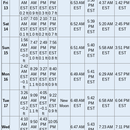
5:38
Fri
AM
AM
PM
PM
6:53 AM
4:37 AM
1:42 PM
PM
13
EST
EST
EST
EST
EST
EST
EST
EST
0.2 ft
0.9 ft
0.3 ft
0.7 ft
1:07
7:03
2:10
7:11
5:39
Sat
AM
AM
PM
PM
6:52 AM
5:20 AM
2:45 PM
PM
14
EST
EST
EST
EST
EST
EST
EST
EST
0.1 ft
1.0 ft
0.2 ft
0.7 ft
1:56
7:47
2:49
7:56
AM
5:40
Sun
AM
PM
PM
6:51 AM
5:58 AM
3:51 PM
EST
PM
15
EST
EST
EST
EST
EST
EST
−0.0
EST
1.0 ft
0.1 ft
0.8 ft
ft
2:42
8:29
3:27
8:40
AM
5:41
Mon
AM
PM
PM
6:49 AM
6:29 AM
4:57 PM
EST
PM
16
EST
EST
EST
EST
EST
EST
−0.1
EST
1.1 ft
0.0 ft
0.9 ft
ft
3:26
4:05
9:09
9:22
AM
PM
5:42
Tue
AM
PM
New
6:48 AM
6:58 AM
6:04 PM
EST
EST
PM
17
EST
EST
Moon
EST
EST
EST
−0.2
−0.1
EST
1.1 ft
0.9 ft
ft
ft
4:10
4:43
9:50
10:05
AM
PM
5:43
Wed
AM
PM
6:47 AM
7:23 AM
7:11 PM
EST
EST
PM