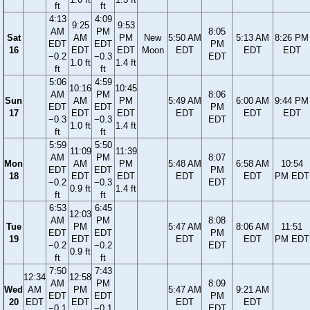
ft
ft
4:13
4:09
9:25
9:53
AM
PM
8:05
Sat
AM
PM
New
5:50 AM
5:13 AM
8:26 PM
EDT
EDT
PM
16
EDT
EDT
Moon
EDT
EDT
EDT
−0.2
−0.3
EDT
1.0 ft
1.4 ft
ft
ft
5:06
4:59
10:16
10:45
AM
PM
8:06
Sun
AM
PM
5:49 AM
6:00 AM
9:44 PM
EDT
EDT
PM
17
EDT
EDT
EDT
EDT
EDT
−0.3
−0.3
EDT
1.0 ft
1.4 ft
ft
ft
5:59
5:50
11:09
11:39
AM
PM
8:07
Mon
AM
PM
5:48 AM
6:58 AM
10:54
EDT
EDT
PM
18
EDT
EDT
EDT
EDT
PM EDT
−0.2
−0.3
EDT
0.9 ft
1.4 ft
ft
ft
6:53
6:45
12:03
AM
PM
8:08
Tue
PM
5:47 AM
8:06 AM
11:51
EDT
EDT
PM
19
EDT
EDT
EDT
PM EDT
−0.2
−0.2
EDT
0.9 ft
ft
ft
7:50
7:43
12:34
12:58
AM
PM
8:09
Wed
AM
PM
5:47 AM
9:21 AM
EDT
EDT
PM
20
EDT
EDT
EDT
EDT
−0.1
−0.1
EDT