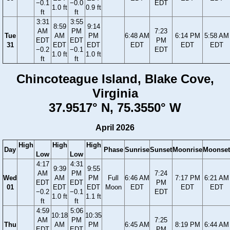
−0.1
−0.0
EDT
1.0 ft
0.9 ft
ft
ft
3:31
3:55
8:59
9:14
AM
PM
7:23
Tue
AM
PM
6:48 AM
6:14 PM
5:58 AM
EDT
EDT
PM
31
EDT
EDT
EDT
EDT
EDT
−0.2
−0.1
EDT
1.0 ft
1.0 ft
ft
ft
Chincoteague Island, Blake Cove,
Virginia
37.9517° N, 75.3550° W
April 2026
High
High
High
Day
Phase
Sunrise
Sunset
Moonrise
Moonset
Low
Low
4:17
4:31
9:39
9:55
AM
PM
7:24
Wed
AM
PM
Full
6:46 AM
7:17 PM
6:21 AM
EDT
EDT
PM
01
EDT
EDT
Moon
EDT
EDT
EDT
−0.2
−0.1
EDT
1.0 ft
1.1 ft
ft
ft
4:59
5:06
10:18
10:35
AM
PM
7:25
Thu
AM
PM
6:45 AM
8:19 PM
6:44 AM
EDT
EDT
PM