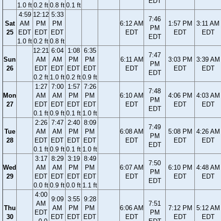
EDT
1.0 ft
0.2 ft
0.8 ft
0.1 ft
4:59
12:12
5:33
7:46
Sat
AM
PM
PM
6:12 AM
1:57 PM
3:11 AM
PM
25
EDT
EDT
EDT
EDT
EDT
EDT
EDT
1.0 ft
0.2 ft
0.8 ft
12:21
6:04
1:08
6:35
7:47
Sun
AM
AM
PM
PM
6:11 AM
3:03 PM
3:39 AM
PM
26
EDT
EDT
EDT
EDT
EDT
EDT
EDT
EDT
0.2 ft
1.0 ft
0.2 ft
0.9 ft
1:27
7:00
1:57
7:26
7:48
Mon
AM
AM
PM
PM
6:10 AM
4:06 PM
4:03 AM
PM
27
EDT
EDT
EDT
EDT
EDT
EDT
EDT
EDT
0.1 ft
0.9 ft
0.1 ft
1.0 ft
2:26
7:47
2:40
8:09
7:49
Tue
AM
AM
PM
PM
6:08 AM
5:08 PM
4:26 AM
PM
28
EDT
EDT
EDT
EDT
EDT
EDT
EDT
EDT
0.1 ft
0.9 ft
0.1 ft
1.0 ft
3:17
8:29
3:19
8:49
7:50
Wed
AM
AM
PM
PM
6:07 AM
6:10 PM
4:48 AM
PM
29
EDT
EDT
EDT
EDT
EDT
EDT
EDT
EDT
0.0 ft
0.9 ft
0.0 ft
1.1 ft
4:00
9:09
3:55
9:28
AM
7:51
Thu
AM
PM
PM
6:06 AM
7:12 PM
5:12 AM
EDT
PM
30
EDT
EDT
EDT
EDT
EDT
EDT