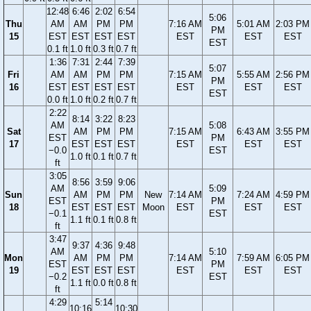
12:48
6:46
2:02
6:54
5:06
Thu
AM
AM
PM
PM
7:16 AM
5:01 AM
2:03 PM
PM
15
EST
EST
EST
EST
EST
EST
EST
EST
0.1 ft
1.0 ft
0.3 ft
0.7 ft
1:36
7:31
2:44
7:39
5:07
Fri
AM
AM
PM
PM
7:15 AM
5:55 AM
2:56 PM
PM
16
EST
EST
EST
EST
EST
EST
EST
EST
0.0 ft
1.0 ft
0.2 ft
0.7 ft
2:22
8:14
3:22
8:23
AM
5:08
Sat
AM
PM
PM
7:15 AM
6:43 AM
3:55 PM
EST
PM
17
EST
EST
EST
EST
EST
EST
−0.0
EST
1.0 ft
0.1 ft
0.7 ft
ft
3:05
8:56
3:59
9:06
AM
5:09
Sun
AM
PM
PM
New
7:14 AM
7:24 AM
4:59 PM
EST
PM
18
EST
EST
EST
Moon
EST
EST
EST
−0.1
EST
1.1 ft
0.1 ft
0.8 ft
ft
3:47
9:37
4:36
9:48
AM
5:10
Mon
AM
PM
PM
7:14 AM
7:59 AM
6:05 PM
EST
PM
19
EST
EST
EST
EST
EST
EST
−0.2
EST
1.1 ft
0.0 ft
0.8 ft
ft
4:29
5:14
10:16
10:30