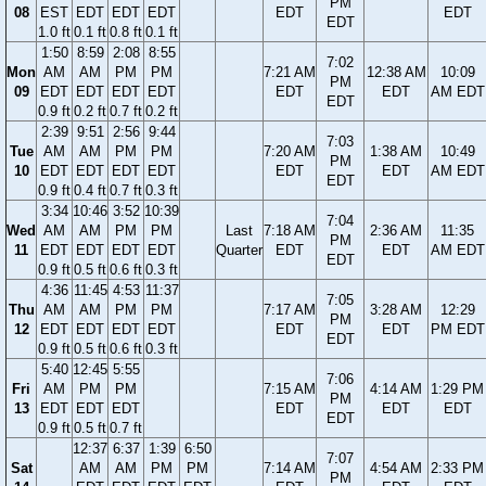
PM
08
EST
EDT
EDT
EDT
EDT
EDT
EDT
1.0 ft
0.1 ft
0.8 ft
0.1 ft
1:50
8:59
2:08
8:55
7:02
Mon
AM
AM
PM
PM
7:21 AM
12:38 AM
10:09
PM
09
EDT
EDT
EDT
EDT
EDT
EDT
AM EDT
EDT
0.9 ft
0.2 ft
0.7 ft
0.2 ft
2:39
9:51
2:56
9:44
7:03
Tue
AM
AM
PM
PM
7:20 AM
1:38 AM
10:49
PM
10
EDT
EDT
EDT
EDT
EDT
EDT
AM EDT
EDT
0.9 ft
0.4 ft
0.7 ft
0.3 ft
3:34
10:46
3:52
10:39
7:04
Wed
AM
AM
PM
PM
Last
7:18 AM
2:36 AM
11:35
PM
11
EDT
EDT
EDT
EDT
Quarter
EDT
EDT
AM EDT
EDT
0.9 ft
0.5 ft
0.6 ft
0.3 ft
4:36
11:45
4:53
11:37
7:05
Thu
AM
AM
PM
PM
7:17 AM
3:28 AM
12:29
PM
12
EDT
EDT
EDT
EDT
EDT
EDT
PM EDT
EDT
0.9 ft
0.5 ft
0.6 ft
0.3 ft
5:40
12:45
5:55
7:06
Fri
AM
PM
PM
7:15 AM
4:14 AM
1:29 PM
PM
13
EDT
EDT
EDT
EDT
EDT
EDT
EDT
0.9 ft
0.5 ft
0.7 ft
12:37
6:37
1:39
6:50
7:07
Sat
AM
AM
PM
PM
7:14 AM
4:54 AM
2:33 PM
PM