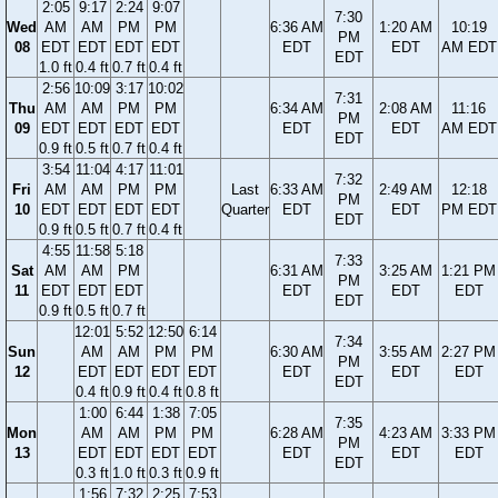
2:05
9:17
2:24
9:07
7:30
Wed
AM
AM
PM
PM
6:36 AM
1:20 AM
10:19
PM
08
EDT
EDT
EDT
EDT
EDT
EDT
AM EDT
EDT
1.0 ft
0.4 ft
0.7 ft
0.4 ft
2:56
10:09
3:17
10:02
7:31
Thu
AM
AM
PM
PM
6:34 AM
2:08 AM
11:16
PM
09
EDT
EDT
EDT
EDT
EDT
EDT
AM EDT
EDT
0.9 ft
0.5 ft
0.7 ft
0.4 ft
3:54
11:04
4:17
11:01
7:32
Fri
AM
AM
PM
PM
Last
6:33 AM
2:49 AM
12:18
PM
10
EDT
EDT
EDT
EDT
Quarter
EDT
EDT
PM EDT
EDT
0.9 ft
0.5 ft
0.7 ft
0.4 ft
4:55
11:58
5:18
7:33
Sat
AM
AM
PM
6:31 AM
3:25 AM
1:21 PM
PM
11
EDT
EDT
EDT
EDT
EDT
EDT
EDT
0.9 ft
0.5 ft
0.7 ft
12:01
5:52
12:50
6:14
7:34
Sun
AM
AM
PM
PM
6:30 AM
3:55 AM
2:27 PM
PM
12
EDT
EDT
EDT
EDT
EDT
EDT
EDT
EDT
0.4 ft
0.9 ft
0.4 ft
0.8 ft
1:00
6:44
1:38
7:05
7:35
Mon
AM
AM
PM
PM
6:28 AM
4:23 AM
3:33 PM
PM
13
EDT
EDT
EDT
EDT
EDT
EDT
EDT
EDT
0.3 ft
1.0 ft
0.3 ft
0.9 ft
1:56
7:32
2:25
7:53