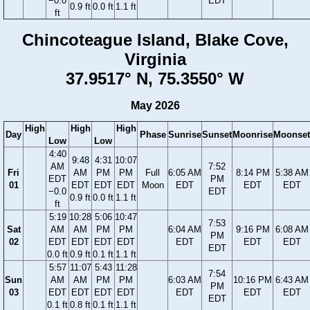
−0.0
EDT
0.9 ft
0.0 ft
1.1 ft
ft
Chincoteague Island, Blake Cove,
Virginia
37.9517° N, 75.3550° W
May 2026
High
High
High
Day
Phase
Sunrise
Sunset
Moonrise
Moonset
Low
Low
4:40
9:48
4:31
10:07
AM
7:52
Fri
AM
PM
PM
Full
6:05 AM
8:14 PM
5:38 AM
EDT
PM
01
EDT
EDT
EDT
Moon
EDT
EDT
EDT
−0.0
EDT
0.9 ft
0.0 ft
1.1 ft
ft
5:19
10:28
5:06
10:47
7:53
Sat
AM
AM
PM
PM
6:04 AM
9:16 PM
6:08 AM
PM
02
EDT
EDT
EDT
EDT
EDT
EDT
EDT
EDT
0.0 ft
0.9 ft
0.1 ft
1.1 ft
5:57
11:07
5:43
11:28
7:54
Sun
AM
AM
PM
PM
6:03 AM
10:16 PM
6:43 AM
PM
03
EDT
EDT
EDT
EDT
EDT
EDT
EDT
EDT
0.1 ft
0.8 ft
0.1 ft
1.1 ft