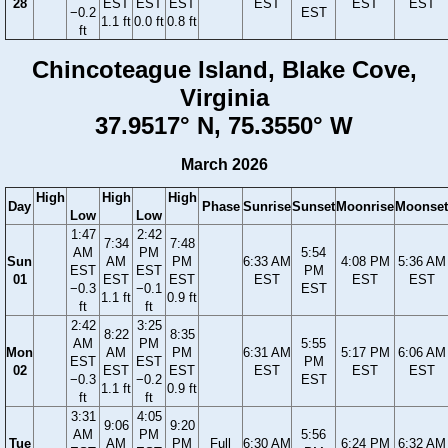
28
EST
EST
EST
EST
EST
EST
−0.2
EST
1.1 ft
0.0 ft
0.8 ft
ft
Chincoteague Island, Blake Cove,
Virginia
37.9517° N, 75.3550° W
March 2026
High
High
High
Day
Phase
Sunrise
Sunset
Moonrise
Moonset
Low
Low
1:47
2:42
7:34
7:48
AM
PM
5:54
Sun
AM
PM
6:33 AM
4:08 PM
5:36 AM
EST
EST
PM
01
EST
EST
EST
EST
EST
−0.3
−0.1
EST
1.1 ft
0.9 ft
ft
ft
2:42
3:25
8:22
8:35
AM
PM
5:55
Mon
AM
PM
6:31 AM
5:17 PM
6:06 AM
EST
EST
PM
02
EST
EST
EST
EST
EST
−0.3
−0.2
EST
1.1 ft
0.9 ft
ft
ft
3:31
4:05
9:06
9:20
AM
PM
5:56
Tue
AM
PM
Full
6:30 AM
6:24 PM
6:32 AM