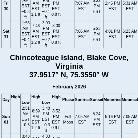
AM
PM
5:22
Fri
AM
PM
7:07 AM
2:45 PM
5:31 AM
EST
EST
PM
30
EST
EST
EST
EST
EST
−0.3
−0.1
EST
1.1 ft
0.8 ft
ft
ft
1:55
3:00
7:46
8:00
AM
PM
5:23
Sat
AM
PM
7:06 AM
4:01 PM
6:23 AM
EST
EST
PM
31
EST
EST
EST
EST
EST
−0.4
−0.2
EST
1.2 ft
0.8 ft
ft
ft
Chincoteague Island, Blake Cove,
Virginia
37.9517° N, 75.3550° W
February 2026
High
High
High
Day
Phase
Sunrise
Sunset
Moonrise
Moonset
Low
Low
2:51
3:48
8:39
8:52
AM
PM
5:24
Sun
AM
PM
Full
7:05 AM
5:16 PM
7:05 AM
EST
EST
PM
01
EST
EST
Moon
EST
EST
EST
−0.5
−0.3
EST
1.2 ft
0.9 ft
ft
ft
3:43
4:33