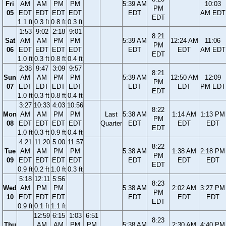
Fri
AM
AM
PM
PM
5:39 AM
10:03
PM
05
EDT
EDT
EDT
EDT
EDT
AM EDT
EDT
1.1 ft
0.3 ft
0.8 ft
0.3 ft
1:53
9:02
2:18
9:01
8:21
Sat
AM
AM
PM
PM
5:39 AM
12:24 AM
11:06
PM
06
EDT
EDT
EDT
EDT
EDT
EDT
AM EDT
EDT
1.0 ft
0.3 ft
0.8 ft
0.4 ft
2:38
9:47
3:09
9:57
8:21
Sun
AM
AM
PM
PM
5:39 AM
12:50 AM
12:09
PM
07
EDT
EDT
EDT
EDT
EDT
EDT
PM EDT
EDT
1.0 ft
0.3 ft
0.8 ft
0.4 ft
3:27
10:33
4:03
10:56
8:22
Mon
AM
AM
PM
PM
Last
5:38 AM
1:14 AM
1:13 PM
PM
08
EDT
EDT
EDT
EDT
Quarter
EDT
EDT
EDT
EDT
1.0 ft
0.3 ft
0.9 ft
0.4 ft
4:21
11:20
5:00
11:57
8:22
Tue
AM
AM
PM
PM
5:38 AM
1:38 AM
2:18 PM
PM
09
EDT
EDT
EDT
EDT
EDT
EDT
EDT
EDT
0.9 ft
0.2 ft
1.0 ft
0.3 ft
5:18
12:11
5:56
8:23
Wed
AM
PM
PM
5:38 AM
2:02 AM
3:27 PM
PM
10
EDT
EDT
EDT
EDT
EDT
EDT
EDT
0.9 ft
0.1 ft
1.1 ft
12:59
6:15
1:03
6:51
8:23
Thu
AM
AM
PM
PM
5:38 AM
2:30 AM
4:40 PM