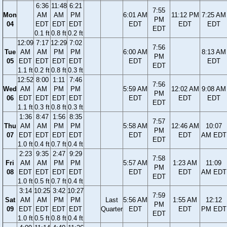
6:36
11:48
6:21
7:55
Mon
AM
AM
PM
6:01 AM
11:12 PM
7:25 AM
PM
04
EDT
EDT
EDT
EDT
EDT
EDT
EDT
0.1 ft
0.8 ft
0.2 ft
12:09
7:17
12:29
7:02
7:56
Tue
AM
AM
PM
PM
6:00 AM
8:13 AM
PM
05
EDT
EDT
EDT
EDT
EDT
EDT
EDT
1.1 ft
0.2 ft
0.8 ft
0.3 ft
12:52
8:00
1:11
7:46
7:56
Wed
AM
AM
PM
PM
5:59 AM
12:02 AM
9:08 AM
PM
06
EDT
EDT
EDT
EDT
EDT
EDT
EDT
EDT
1.1 ft
0.3 ft
0.8 ft
0.3 ft
1:36
8:47
1:56
8:35
7:57
Thu
AM
AM
PM
PM
5:58 AM
12:46 AM
10:07
PM
07
EDT
EDT
EDT
EDT
EDT
EDT
AM EDT
EDT
1.0 ft
0.4 ft
0.7 ft
0.4 ft
2:23
9:35
2:47
9:29
7:58
Fri
AM
AM
PM
PM
5:57 AM
1:23 AM
11:09
PM
08
EDT
EDT
EDT
EDT
EDT
EDT
AM EDT
EDT
1.0 ft
0.5 ft
0.7 ft
0.4 ft
3:14
10:25
3:42
10:27
7:59
Sat
AM
AM
PM
PM
Last
5:56 AM
1:55 AM
12:12
PM
09
EDT
EDT
EDT
EDT
Quarter
EDT
EDT
PM EDT
EDT
1.0 ft
0.5 ft
0.8 ft
0.4 ft