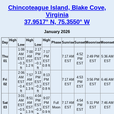
Chincoteague Island, Blake Cove,
Virginia
37.9517° N, 75.3550° W
January 2026
High
High
High
Day
Phase
Sunrise
Sunset
Moonrise
Moonset
Low
Low
1:08
2:17
7:00
7:17
AM
PM
4:52
Thu
AM
PM
7:17 AM
2:49 PM
5:36 AM
EST
EST
PM
01
EST
EST
EST
EST
EST
−0.3
−0.1
EST
1.2 ft
0.8 ft
ft
ft
2:06
3:13
7:57
8:13
AM
PM
4:53
Fri
AM
PM
7:17 AM
3:56 PM
6:46 AM
EST
EST
PM
02
EST
EST
EST
EST
EST
−0.4
−0.2
EST
1.3 ft
0.8 ft
ft
ft
3:01
4:04
8:51
9:07
AM
PM
4:54
Sat
AM
PM
Full
7:17 AM
5:11 PM
7:46 AM
EST
EST
PM
03
EST
EST
Moon
EST
EST
EST
−0.5
−0.3
EST
1.3 ft
0.9 ft