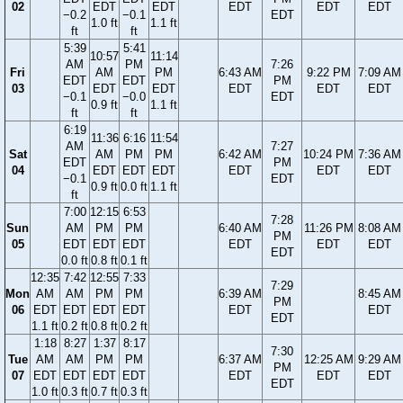
02
EDT
EDT
EDT
EDT
EDT
−0.2
−0.1
EDT
1.0 ft
1.1 ft
ft
ft
5:39
5:41
10:57
11:14
AM
PM
7:26
Fri
AM
PM
6:43 AM
9:22 PM
7:09 AM
EDT
EDT
PM
03
EDT
EDT
EDT
EDT
EDT
−0.1
−0.0
EDT
0.9 ft
1.1 ft
ft
ft
6:19
11:36
6:16
11:54
AM
7:27
Sat
AM
PM
PM
6:42 AM
10:24 PM
7:36 AM
EDT
PM
04
EDT
EDT
EDT
EDT
EDT
EDT
−0.1
EDT
0.9 ft
0.0 ft
1.1 ft
ft
7:00
12:15
6:53
7:28
Sun
AM
PM
PM
6:40 AM
11:26 PM
8:08 AM
PM
05
EDT
EDT
EDT
EDT
EDT
EDT
EDT
0.0 ft
0.8 ft
0.1 ft
12:35
7:42
12:55
7:33
7:29
Mon
AM
AM
PM
PM
6:39 AM
8:45 AM
PM
06
EDT
EDT
EDT
EDT
EDT
EDT
EDT
1.1 ft
0.2 ft
0.8 ft
0.2 ft
1:18
8:27
1:37
8:17
7:30
Tue
AM
AM
PM
PM
6:37 AM
12:25 AM
9:29 AM
PM
07
EDT
EDT
EDT
EDT
EDT
EDT
EDT
EDT
1.0 ft
0.3 ft
0.7 ft
0.3 ft