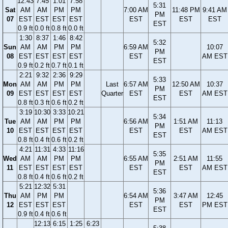
12:43
7:45
1:01
7:58
5:31
Sat
AM
AM
PM
PM
7:00 AM
11:48 PM
9:41 AM
PM
07
EST
EST
EST
EST
EST
EST
EST
EST
0.9 ft
0.0 ft
0.8 ft
0.0 ft
1:30
8:37
1:46
8:42
5:32
Sun
AM
AM
PM
PM
6:59 AM
10:07
PM
08
EST
EST
EST
EST
EST
AM EST
EST
0.9 ft
0.2 ft
0.7 ft
0.1 ft
2:21
9:32
2:36
9:29
5:33
Mon
AM
AM
PM
PM
Last
6:57 AM
12:50 AM
10:37
PM
09
EST
EST
EST
EST
Quarter
EST
EST
AM EST
EST
0.8 ft
0.3 ft
0.6 ft
0.2 ft
3:19
10:30
3:33
10:21
5:34
Tue
AM
AM
PM
PM
6:56 AM
1:51 AM
11:13
PM
10
EST
EST
EST
EST
EST
EST
AM EST
EST
0.8 ft
0.4 ft
0.6 ft
0.2 ft
4:21
11:31
4:33
11:16
5:35
Wed
AM
AM
PM
PM
6:55 AM
2:51 AM
11:55
PM
11
EST
EST
EST
EST
EST
EST
AM EST
EST
0.8 ft
0.4 ft
0.6 ft
0.2 ft
5:21
12:32
5:31
5:36
Thu
AM
PM
PM
6:54 AM
3:47 AM
12:45
PM
12
EST
EST
EST
EST
EST
PM EST
EST
0.9 ft
0.4 ft
0.6 ft
12:13
6:15
1:25
6:23