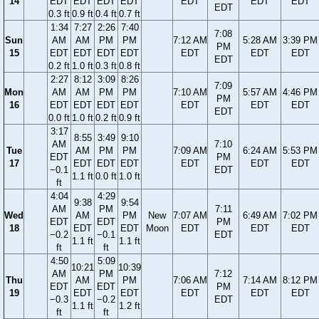
14
EDT
EDT
EDT
EDT
EDT
EDT
EDT
EDT
0.3 ft
0.9 ft
0.4 ft
0.7 ft
1:34
7:27
2:26
7:40
7:08
Sun
AM
AM
PM
PM
7:12 AM
5:28 AM
3:39 PM
PM
15
EDT
EDT
EDT
EDT
EDT
EDT
EDT
EDT
0.2 ft
1.0 ft
0.3 ft
0.8 ft
2:27
8:12
3:09
8:26
7:09
Mon
AM
AM
PM
PM
7:10 AM
5:57 AM
4:46 PM
PM
16
EDT
EDT
EDT
EDT
EDT
EDT
EDT
EDT
0.0 ft
1.0 ft
0.2 ft
0.9 ft
3:17
8:55
3:49
9:10
AM
7:10
Tue
AM
PM
PM
7:09 AM
6:24 AM
5:53 PM
EDT
PM
17
EDT
EDT
EDT
EDT
EDT
EDT
−0.1
EDT
1.1 ft
0.0 ft
1.0 ft
ft
4:04
4:29
9:38
9:54
AM
PM
7:11
Wed
AM
PM
New
7:07 AM
6:49 AM
7:02 PM
EDT
EDT
PM
18
EDT
EDT
Moon
EDT
EDT
EDT
−0.2
−0.1
EDT
1.1 ft
1.1 ft
ft
ft
4:50
5:09
10:21
10:39
AM
PM
7:12
Thu
AM
PM
7:06 AM
7:14 AM
8:12 PM
EDT
EDT
PM
19
EDT
EDT
EDT
EDT
EDT
−0.3
−0.2
EDT
1.1 ft
1.2 ft
ft
ft