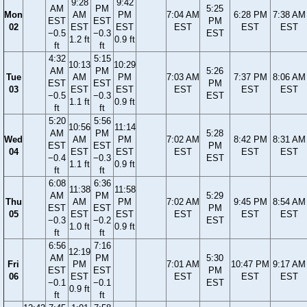
9:28
9:42
AM
PM
5:25
Mon
AM
PM
7:04 AM
6:28 PM
7:38 AM
EST
EST
PM
02
EST
EST
EST
EST
EST
−0.5
−0.3
EST
1.2 ft
0.9 ft
ft
ft
4:32
5:15
10:13
10:29
AM
PM
5:26
Tue
AM
PM
7:03 AM
7:37 PM
8:06 AM
EST
EST
PM
03
EST
EST
EST
EST
EST
−0.5
−0.3
EST
1.1 ft
0.9 ft
ft
ft
5:20
5:56
10:56
11:14
AM
PM
5:28
Wed
AM
PM
7:02 AM
8:42 PM
8:31 AM
EST
EST
PM
04
EST
EST
EST
EST
EST
−0.4
−0.3
EST
1.1 ft
0.9 ft
ft
ft
6:08
6:36
11:38
11:58
AM
PM
5:29
Thu
AM
PM
7:02 AM
9:45 PM
8:54 AM
EST
EST
PM
05
EST
EST
EST
EST
EST
−0.3
−0.2
EST
1.0 ft
0.9 ft
ft
ft
6:56
7:16
12:19
AM
PM
5:30
Fri
PM
7:01 AM
10:47 PM
9:17 AM
EST
EST
PM
06
EST
EST
EST
EST
−0.1
−0.1
EST
0.9 ft
ft
ft