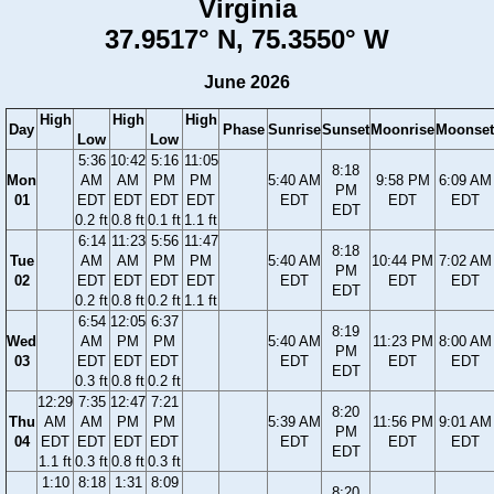
Virginia
37.9517° N, 75.3550° W
June 2026
High
High
High
Day
Phase
Sunrise
Sunset
Moonrise
Moonset
Low
Low
5:36
10:42
5:16
11:05
8:18
Mon
AM
AM
PM
PM
5:40 AM
9:58 PM
6:09 AM
PM
01
EDT
EDT
EDT
EDT
EDT
EDT
EDT
EDT
0.2 ft
0.8 ft
0.1 ft
1.1 ft
6:14
11:23
5:56
11:47
8:18
Tue
AM
AM
PM
PM
5:40 AM
10:44 PM
7:02 AM
PM
02
EDT
EDT
EDT
EDT
EDT
EDT
EDT
EDT
0.2 ft
0.8 ft
0.2 ft
1.1 ft
6:54
12:05
6:37
8:19
Wed
AM
PM
PM
5:40 AM
11:23 PM
8:00 AM
PM
03
EDT
EDT
EDT
EDT
EDT
EDT
EDT
0.3 ft
0.8 ft
0.2 ft
12:29
7:35
12:47
7:21
8:20
Thu
AM
AM
PM
PM
5:39 AM
11:56 PM
9:01 AM
PM
04
EDT
EDT
EDT
EDT
EDT
EDT
EDT
EDT
1.1 ft
0.3 ft
0.8 ft
0.3 ft
1:10
8:18
1:31
8:09
8:20