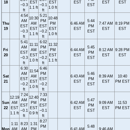
18
EST
EST
EST
EST
EST
−0.3
−0.1
EST
1.1 ft
1.0 ft
ft
ft
4:54
5:21
10:30
10:48
AM
PM
5:44
Thu
AM
PM
6:46 AM
7:47 AM
8:19 PM
EST
EST
PM
19
EST
EST
EST
EST
EST
−0.3
−0.2
EST
1.1 ft
1.0 ft
ft
ft
5:41
6:02
11:11
11:32
AM
PM
5:45
Fri
AM
PM
6:44 AM
8:12 AM
9:28 PM
EST
EST
PM
20
EST
EST
EST
EST
EST
−0.3
−0.2
EST
1.0 ft
1.1 ft
ft
ft
6:30
6:46
11:54
AM
PM
5:46
Sat
AM
6:43 AM
8:39 AM
10:40
EST
EST
PM
21
EST
EST
EST
PM EST
−0.2
−0.2
EST
1.0 ft
ft
ft
7:24
7:33
12:19
12:40
AM
PM
5:47
Sun
AM
PM
6:42 AM
9:09 AM
11:53
EST
EST
PM
22
EST
EST
EST
EST
PM EST
−0.1
−0.1
EST
1.1 ft
0.9 ft
ft
ft
8:27
1:11
8:23
1:31
PM
5:48
Mon
AM
AM
PM
6:41 AM
9:46 AM