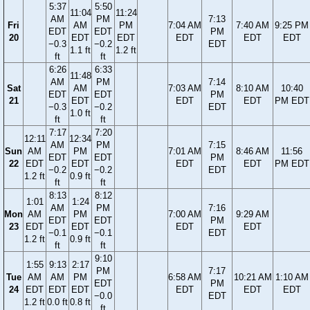
5:37
5:50
11:04
11:24
AM
PM
7:13
Fri
AM
PM
7:04 AM
7:40 AM
9:25 PM
EDT
EDT
PM
20
EDT
EDT
EDT
EDT
EDT
−0.3
−0.2
EDT
1.1 ft
1.2 ft
ft
ft
6:26
6:33
11:48
AM
PM
7:14
Sat
AM
7:03 AM
8:10 AM
10:40
EDT
EDT
PM
21
EDT
EDT
EDT
PM EDT
−0.3
−0.2
EDT
1.0 ft
ft
ft
7:17
7:20
12:11
12:34
AM
PM
7:15
Sun
AM
PM
7:01 AM
8:46 AM
11:56
EDT
EDT
PM
22
EDT
EDT
EDT
EDT
PM EDT
−0.2
−0.2
EDT
1.2 ft
0.9 ft
ft
ft
8:13
8:12
1:01
1:24
AM
PM
7:16
Mon
AM
PM
7:00 AM
9:29 AM
EDT
EDT
PM
23
EDT
EDT
EDT
EDT
−0.1
−0.1
EDT
1.2 ft
0.9 ft
ft
ft
9:10
1:55
9:13
2:17
PM
7:17
Tue
AM
AM
PM
6:58 AM
10:21 AM
1:10 AM
EDT
PM
24
EDT
EDT
EDT
EDT
EDT
EDT
−0.0
EDT
1.2 ft
0.0 ft
0.8 ft
ft