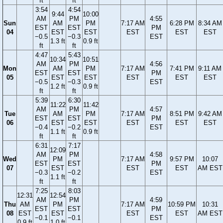
ft
ft
3:54
4:54
9:44
10:00
AM
PM
4:55
Sun
AM
PM
7:17 AM
6:28 PM
8:34 AM
EST
EST
PM
04
EST
EST
EST
EST
EST
−0.5
−0.3
EST
1.3 ft
0.9 ft
ft
ft
4:47
5:43
10:34
10:51
AM
PM
4:56
Mon
AM
PM
7:17 AM
7:41 PM
9:11 AM
EST
EST
PM
05
EST
EST
EST
EST
EST
−0.5
−0.3
EST
1.2 ft
0.9 ft
ft
ft
5:39
6:30
11:22
11:42
AM
PM
4:57
Tue
AM
PM
7:17 AM
8:51 PM
9:42 AM
EST
EST
PM
06
EST
EST
EST
EST
EST
−0.4
−0.2
EST
1.1 ft
0.9 ft
ft
ft
6:31
7:17
12:09
AM
PM
4:58
Wed
PM
7:17 AM
9:57 PM
10:07
EST
EST
PM
07
EST
EST
EST
AM EST
−0.3
−0.2
EST
1.1 ft
ft
ft
7:25
8:03
12:31
12:54
AM
PM
4:59
Thu
AM
PM
7:17 AM
10:59 PM
10:31
EST
EST
PM
08
EST
EST
EST
EST
AM EST
−0.1
−0.1
EST
0.9 ft
1.0 ft