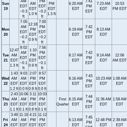
AM
PM
7:41
Sun
AM
PM
6:20 AM
7:23 AM
10:53
EDT
EDT
PM
19
EDT
EDT
EDT
EDT
PM EDT
−0.3
−0.2
EDT
1.0 ft
1.3 ft
ft
ft
7:05
7:00
12:18
AM
PM
7:42
Mon
PM
6:19 AM
8:13 AM
EDT
EDT
PM
20
EDT
EDT
EDT
−0.2
−0.2
EDT
0.9 ft
ft
ft
8:02
7:56
12:47
1:10
AM
PM
7:42
Tue
AM
PM
6:17 AM
9:14 AM
12:06
EDT
EDT
PM
21
EDT
EDT
EDT
EDT
AM EDT
−0.1
−0.1
EDT
1.3 ft
0.9 ft
ft
ft
1:43
9:03
2:07
8:57
7:43
Wed
AM
AM
PM
PM
6:16 AM
10:23 AM
1:08 AM
PM
22
EDT
EDT
EDT
EDT
EDT
EDT
EDT
EDT
1.2 ft
0.0 ft
0.8 ft
0.0 ft
2:43
10:06
3:11
10:03
7:44
Thu
AM
AM
PM
PM
First
6:15 AM
11:36 AM
1:59 AM
PM
23
EDT
EDT
EDT
EDT
Quarter
EDT
EDT
EDT
EDT
1.1 ft
0.1 ft
0.8 ft
0.1 ft
3:49
11:10
4:21
11:12
7:45
Fri
AM
AM
PM
PM
6:13 AM
12:48 PM
2:39 AM
PM
24
EDT
EDT
EDT
EDT
EDT
EDT
EDT