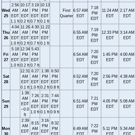
2:56
10:17
3:19
10:13
7:18
Wed
AM
AM
PM
PM
First
6:57 AM
11:24 AM
2:17 AM
PM
25
EDT
EDT
EDT
EDT
Quarter
EDT
EDT
EDT
EDT
1.1 ft
0.2 ft
0.7 ft
0.1 ft
4:04
11:26
4:30
11:22
7:19
Thu
AM
AM
PM
PM
6:55 AM
12:33 PM
3:14 AM
PM
26
EDT
EDT
EDT
EDT
EDT
EDT
EDT
EDT
1.0 ft
0.2 ft
0.7 ft
0.1 ft
5:18
12:34
5:43
7:20
Fri
AM
PM
PM
6:54 AM
1:45 PM
4:00 AM
PM
27
EDT
EDT
EDT
EDT
EDT
EDT
EDT
1.0 ft
0.2 ft
0.7 ft
12:31
6:27
1:38
6:50
7:20
Sat
AM
AM
PM
PM
6:52 AM
2:56 PM
4:38 AM
PM
28
EDT
EDT
EDT
EDT
EDT
EDT
EDT
EDT
0.1 ft
1.0 ft
0.2 ft
0.8 ft
1:38
7:26
2:31
7:44
AM
7:21
Sun
AM
PM
PM
6:51 AM
4:05 PM
5:08 AM
EDT
PM
29
EDT
EDT
EDT
EDT
EDT
EDT
−0.0
EDT
1.0 ft
0.1 ft
0.9 ft
ft
2:39
3:16
8:15
8:32
AM
PM
7:22
Mon
AM
PM
6:49 AM
5:11 PM
5:34 AM
EDT
EDT
PM
30
EDT
EDT
EDT
EDT
EDT