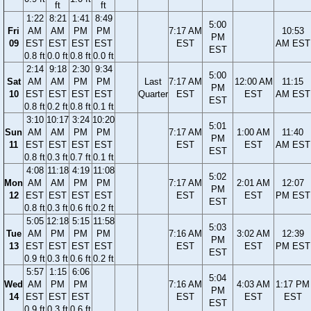
ft
ft
1:22
8:21
1:41
8:49
5:00
Fri
AM
AM
PM
PM
7:17 AM
10:53
PM
09
EST
EST
EST
EST
EST
AM EST
EST
0.8 ft
0.0 ft
0.8 ft
0.0 ft
2:14
9:18
2:30
9:34
5:00
Sat
AM
AM
PM
PM
Last
7:17 AM
12:00 AM
11:15
PM
10
EST
EST
EST
EST
Quarter
EST
EST
AM EST
EST
0.8 ft
0.2 ft
0.8 ft
0.1 ft
3:10
10:17
3:24
10:20
5:01
Sun
AM
AM
PM
PM
7:17 AM
1:00 AM
11:40
PM
11
EST
EST
EST
EST
EST
EST
AM EST
EST
0.8 ft
0.3 ft
0.7 ft
0.1 ft
4:08
11:18
4:19
11:08
5:02
Mon
AM
AM
PM
PM
7:17 AM
2:01 AM
12:07
PM
12
EST
EST
EST
EST
EST
EST
PM EST
EST
0.8 ft
0.3 ft
0.6 ft
0.2 ft
5:05
12:18
5:15
11:58
5:03
Tue
AM
PM
PM
PM
7:16 AM
3:02 AM
12:39
PM
13
EST
EST
EST
EST
EST
EST
PM EST
EST
0.9 ft
0.3 ft
0.6 ft
0.2 ft
5:57
1:15
6:06
5:04
Wed
AM
PM
PM
7:16 AM
4:03 AM
1:17 PM
PM
14
EST
EST
EST
EST
EST
EST
EST
0.9 ft
0.3 ft
0.6 ft