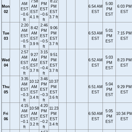
7:58
8:22
AM
PM
5:00
Mon
AM
PM
6:54 AM
6:03 PM
EST
EST
PM
02
EST
EST
EST
EST
−0.6
−0.6
EST
4.1 ft
3.7 ft
ft
ft
2:20
2:46
8:42
9:06
AM
PM
5:01
Tue
AM
PM
6:53 AM
7:15 PM
EST
EST
PM
03
EST
EST
EST
EST
−0.5
−0.5
EST
3.9 ft
3.7 ft
ft
ft
2:57
3:15
9:27
9:51
AM
PM
5:03
Wed
AM
PM
6:52 AM
8:23 PM
EST
EST
PM
04
EST
EST
EST
EST
−0.5
−0.4
EST
3.7 ft
3.7 ft
ft
ft
3:35
3:46
10:12
10:37
AM
PM
5:04
Thu
AM
PM
6:51 AM
9:29 PM
EST
EST
PM
05
EST
EST
EST
EST
−0.3
−0.3
EST
3.4 ft
3.6 ft
ft
ft
4:15
4:20
10:58
11:23
AM
PM
5:05
Fri
AM
PM
6:50 AM
10:34 P
EST
EST
PM
06
EST
EST
EST
EST
−0.1
−0.2
EST
3.2 ft
3.4 ft
ft
ft