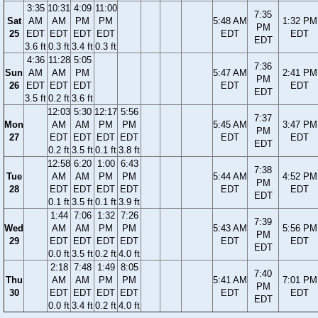
3:35
10:31
4:09
11:00
7:35
Sat
AM
AM
PM
PM
5:48 AM
1:32 PM
PM
25
EDT
EDT
EDT
EDT
EDT
EDT
EDT
3.6 ft
0.3 ft
3.4 ft
0.3 ft
4:36
11:28
5:05
7:36
Sun
AM
AM
PM
5:47 AM
2:41 PM
PM
26
EDT
EDT
EDT
EDT
EDT
EDT
3.5 ft
0.2 ft
3.6 ft
12:03
5:30
12:17
5:56
7:37
Mon
AM
AM
PM
PM
5:45 AM
3:47 PM
PM
27
EDT
EDT
EDT
EDT
EDT
EDT
EDT
0.2 ft
3.5 ft
0.1 ft
3.8 ft
12:58
6:20
1:00
6:43
7:38
Tue
AM
AM
PM
PM
5:44 AM
4:52 PM
PM
28
EDT
EDT
EDT
EDT
EDT
EDT
EDT
0.1 ft
3.5 ft
0.1 ft
3.9 ft
1:44
7:06
1:32
7:26
7:39
Wed
AM
AM
PM
PM
5:43 AM
5:56 PM
PM
29
EDT
EDT
EDT
EDT
EDT
EDT
EDT
0.0 ft
3.5 ft
0.2 ft
4.0 ft
2:18
7:48
1:49
8:05
7:40
Thu
AM
AM
PM
PM
5:41 AM
7:01 PM
PM
30
EDT
EDT
EDT
EDT
EDT
EDT
EDT
0.0 ft
3.4 ft
0.2 ft
4.0 ft