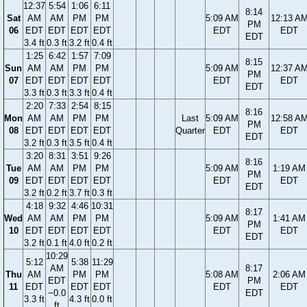
12:37
5:54
1:06
6:11
8:14
Sat
AM
AM
PM
PM
5:09 AM
12:13 A
PM
06
EDT
EDT
EDT
EDT
EDT
EDT
EDT
3.4 ft
0.3 ft
3.2 ft
0.4 ft
1:25
6:42
1:57
7:09
8:15
Sun
AM
AM
PM
PM
5:09 AM
12:37 A
PM
07
EDT
EDT
EDT
EDT
EDT
EDT
EDT
3.3 ft
0.3 ft
3.3 ft
0.4 ft
2:20
7:33
2:54
8:15
8:16
Mon
AM
AM
PM
PM
Last
5:09 AM
12:58 A
PM
08
EDT
EDT
EDT
EDT
Quarter
EDT
EDT
EDT
3.2 ft
0.3 ft
3.5 ft
0.4 ft
3:20
8:31
3:51
9:26
8:16
Tue
AM
AM
PM
PM
5:09 AM
1:19 AM
PM
09
EDT
EDT
EDT
EDT
EDT
EDT
EDT
3.2 ft
0.2 ft
3.7 ft
0.3 ft
4:18
9:32
4:46
10:31
8:17
Wed
AM
AM
PM
PM
5:09 AM
1:41 AM
PM
10
EDT
EDT
EDT
EDT
EDT
EDT
EDT
3.2 ft
0.1 ft
4.0 ft
0.2 ft
10:29
5:12
5:38
11:29
AM
8:17
Thu
AM
PM
PM
5:08 AM
2:06 AM
EDT
PM
11
EDT
EDT
EDT
EDT
EDT
−0.0
EDT
3.3 ft
4.3 ft
0.0 ft
ft