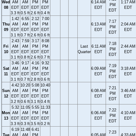
Wed
AM
AM
PM
PM
6:14 AM
1:17 AM
PM
08
EDT
EDT
EDT
EDT
EDT
EDT
EDT
3.3 ft
0.5 ft
2.6 ft
0.4 ft
1:42
6:55
2:12
7:00
7:17
Thu
AM
AM
PM
PM
6:13 AM
2:04 AM
PM
09
EDT
EDT
EDT
EDT
EDT
EDT
EDT
3.1 ft
0.7 ft
2.6 ft
0.6 ft
2:43
7:59
3:17
8:08
7:18
Fri
AM
AM
PM
PM
Last
6:11 AM
2:44 AM
PM
10
EDT
EDT
EDT
EDT
Quarter
EDT
EDT
EDT
3.1 ft
0.8 ft
2.6 ft
0.7 ft
3:46
9:17
4:16
9:32
7:19
Sat
AM
AM
PM
PM
6:09 AM
3:18 AM
PM
11
EDT
EDT
EDT
EDT
EDT
EDT
EDT
3.1 ft
0.7 ft
2.8 ft
0.6 ft
4:42
10:20
5:08
10:40
7:21
Sun
AM
AM
PM
PM
6:08 AM
3:46 AM
PM
12
EDT
EDT
EDT
EDT
EDT
EDT
EDT
3.2 ft
0.6 ft
3.1 ft
0.4 ft
5:32
11:05
5:55
11:33
7:22
Mon
AM
AM
PM
PM
6:06 AM
4:10 AM
PM
13
EDT
EDT
EDT
EDT
EDT
EDT
EDT
3.3 ft
0.3 ft
3.5 ft
0.2 ft
6:19
11:48
6:41
7:23
Tue
AM
AM
PM
6:05 AM
4:33 AM