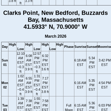
3.8 ft
3.3 ft
ft
Clarks Point, New Bedford, Buzzards
Bay, Massachusetts
41.5933° N, 70.9000° W
March 2026
High
High
High
High
Day
Phase
Sunrise
Sunset
Moonris
Low
Low
Low
12:10
12:57
6:08
6:32
AM
PM
5:34
Sun
AM
PM
6:18 AM
3:42 PM
EST
EST
PM
01
EST
EST
EST
EST
−0.3
−0.3
EST
3.9 ft
3.6 ft
ft
ft
1:02
1:31
6:55
7:17
AM
PM
5:35
Mon
AM
PM
6:16 AM
4:54 PM
EST
EST
PM
02
EST
EST
EST
EST
−0.4
−0.4
EST
3.9 ft
3.8 ft
ft
ft
1:39
1:55
7:38
7:58
AM
PM
5:36
Tue
AM
PM
Full
6:15 AM
6:03 PM
EST
EST
PM
03
EST
EST
Moon
EST
EST