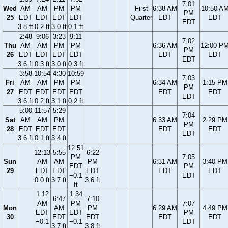
7:01
Wed
AM
AM
PM
PM
First
6:38 AM
10:50 A
PM
25
EDT
EDT
EDT
EDT
Quarter
EDT
EDT
EDT
3.8 ft
0.2 ft
3.0 ft
0.1 ft
2:48
9:06
3:23
9:11
7:02
Thu
AM
AM
PM
PM
6:36 AM
12:00 P
PM
26
EDT
EDT
EDT
EDT
EDT
EDT
EDT
3.6 ft
0.3 ft
3.0 ft
0.3 ft
3:58
10:54
4:30
10:59
7:03
Fri
AM
AM
PM
PM
6:34 AM
1:15 PM
PM
27
EDT
EDT
EDT
EDT
EDT
EDT
EDT
3.6 ft
0.2 ft
3.1 ft
0.2 ft
5:00
11:57
5:29
7:04
Sat
AM
AM
PM
6:33 AM
2:29 PM
PM
28
EDT
EDT
EDT
EDT
EDT
EDT
3.6 ft
0.1 ft
3.4 ft
12:51
12:13
5:55
6:22
PM
7:05
Sun
AM
AM
PM
6:31 AM
3:40 PM
EDT
PM
29
EDT
EDT
EDT
EDT
EDT
−0.1
EDT
0.0 ft
3.7 ft
3.6 ft
ft
1:12
1:34
6:47
7:10
AM
PM
7:07
Mon
AM
PM
6:29 AM
4:49 PM
EDT
EDT
PM
30
EDT
EDT
EDT
EDT
−0.1
−0.1
EDT
3.7 ft
3.8 ft