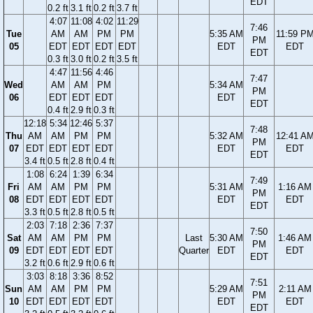
EDT
0.2 ft
3.1 ft
0.2 ft
3.7 ft
4:07
11:08
4:02
11:29
7:46
Tue
AM
AM
PM
PM
5:35 AM
11:59 P
PM
05
EDT
EDT
EDT
EDT
EDT
EDT
EDT
0.3 ft
3.0 ft
0.2 ft
3.5 ft
4:47
11:56
4:46
7:47
Wed
AM
AM
PM
5:34 AM
PM
06
EDT
EDT
EDT
EDT
EDT
0.4 ft
2.9 ft
0.3 ft
12:18
5:34
12:46
5:37
7:48
Thu
AM
AM
PM
PM
5:32 AM
12:41 A
PM
07
EDT
EDT
EDT
EDT
EDT
EDT
EDT
3.4 ft
0.5 ft
2.8 ft
0.4 ft
1:08
6:24
1:39
6:34
7:49
Fri
AM
AM
PM
PM
5:31 AM
1:16 AM
PM
08
EDT
EDT
EDT
EDT
EDT
EDT
EDT
3.3 ft
0.5 ft
2.8 ft
0.5 ft
2:03
7:18
2:36
7:37
7:50
Sat
AM
AM
PM
PM
Last
5:30 AM
1:46 AM
PM
09
EDT
EDT
EDT
EDT
Quarter
EDT
EDT
EDT
3.2 ft
0.6 ft
2.9 ft
0.6 ft
3:03
8:18
3:36
8:52
7:51
Sun
AM
AM
PM
PM
5:29 AM
2:11 AM
PM
10
EDT
EDT
EDT
EDT
EDT
EDT
EDT