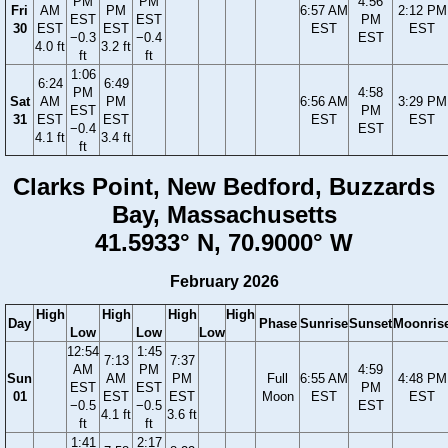
PM
PM
4:56
Fri
AM
PM
6:57 AM
2:12 PM
EST
EST
PM
30
EST
EST
EST
EST
−0.3
−0.4
EST
4.0 ft
3.2 ft
ft
ft
1:06
6:24
6:49
PM
4:58
Sat
AM
PM
6:56 AM
3:29 PM
EST
PM
31
EST
EST
EST
EST
−0.4
EST
4.1 ft
3.4 ft
ft
Clarks Point, New Bedford, Buzzards
Bay, Massachusetts
41.5933° N, 70.9000° W
February 2026
High
High
High
High
Day
Phase
Sunrise
Sunset
Moonris
Low
Low
Low
12:54
1:45
7:13
7:37
AM
PM
4:59
Sun
AM
PM
Full
6:55 AM
4:48 PM
EST
EST
PM
01
EST
EST
Moon
EST
EST
−0.5
−0.5
EST
4.1 ft
3.6 ft
ft
ft
1:41
2:17