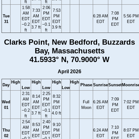
ft
ft
1:58
2:06
7:33
7:53
AM
PM
7:08
Tue
AM
PM
6:28 AM
5:56 PM
EDT
EDT
PM
31
EDT
EDT
EDT
EDT
−0.2
−0.1
EDT
3.7 ft
3.9 ft
ft
ft
Clarks Point, New Bedford, Buzzards
Bay, Massachusetts
41.5933° N, 70.9000° W
April 2026
High
High
High
High
Day
Phase
Sunrise
Sunset
Moonris
Low
Low
Low
2:31
2:25
8:14
8:32
AM
PM
7:09
Wed
AM
PM
Full
6:26 AM
7:02 PM
EDT
EDT
PM
01
EDT
EDT
Moon
EDT
EDT
−0.2
−0.1
EDT
3.7 ft
4.0 ft
ft
ft
2:54
2:40
8:53
9:10
AM
PM
7:10
Thu
AM
PM
6:24 AM
8:07 PM
EDT
EDT
PM
02
EDT
EDT
EDT
EDT
−0.2
−0.1
EDT