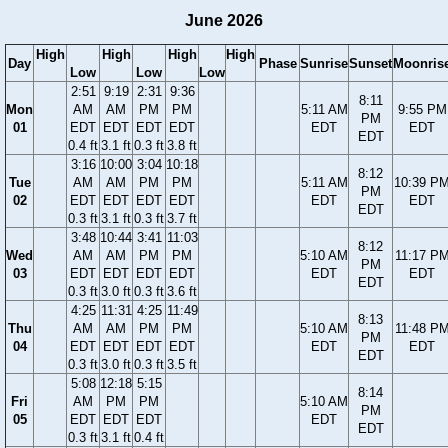
June 2026
High
High
High
High
Day
Phase
Sunrise
Sunset
Moonris
Low
Low
Low
2:51
9:19
2:31
9:36
8:11
Mon
AM
AM
PM
PM
5:11 AM
9:55 PM
PM
01
EDT
EDT
EDT
EDT
EDT
EDT
EDT
0.4 ft
3.1 ft
0.3 ft
3.8 ft
3:16
10:00
3:04
10:18
8:12
Tue
AM
AM
PM
PM
5:11 AM
10:39 P
PM
02
EDT
EDT
EDT
EDT
EDT
EDT
EDT
0.3 ft
3.1 ft
0.3 ft
3.7 ft
3:48
10:44
3:41
11:03
8:12
Wed
AM
AM
PM
PM
5:10 AM
11:17 P
PM
03
EDT
EDT
EDT
EDT
EDT
EDT
EDT
0.3 ft
3.0 ft
0.3 ft
3.6 ft
4:25
11:31
4:25
11:49
8:13
Thu
AM
AM
PM
PM
5:10 AM
11:48 P
PM
04
EDT
EDT
EDT
EDT
EDT
EDT
EDT
0.3 ft
3.0 ft
0.3 ft
3.5 ft
5:08
12:18
5:15
8:14
Fri
AM
PM
PM
5:10 AM
PM
05
EDT
EDT
EDT
EDT
EDT
0.3 ft
3.1 ft
0.4 ft