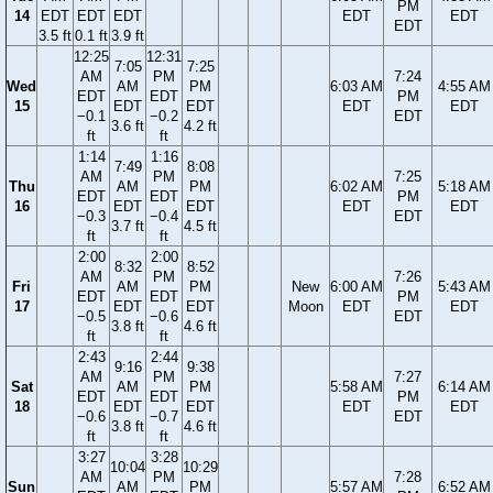
PM
14
EDT
EDT
EDT
EDT
EDT
EDT
3.5 ft
0.1 ft
3.9 ft
12:25
12:31
7:05
7:25
AM
PM
7:24
Wed
AM
PM
6:03 AM
4:55 AM
EDT
EDT
PM
15
EDT
EDT
EDT
EDT
−0.1
−0.2
EDT
3.6 ft
4.2 ft
ft
ft
1:14
1:16
7:49
8:08
AM
PM
7:25
Thu
AM
PM
6:02 AM
5:18 AM
EDT
EDT
PM
16
EDT
EDT
EDT
EDT
−0.3
−0.4
EDT
3.7 ft
4.5 ft
ft
ft
2:00
2:00
8:32
8:52
AM
PM
7:26
Fri
AM
PM
New
6:00 AM
5:43 AM
EDT
EDT
PM
17
EDT
EDT
Moon
EDT
EDT
−0.5
−0.6
EDT
3.8 ft
4.6 ft
ft
ft
2:43
2:44
9:16
9:38
AM
PM
7:27
Sat
AM
PM
5:58 AM
6:14 AM
EDT
EDT
PM
18
EDT
EDT
EDT
EDT
−0.6
−0.7
EDT
3.8 ft
4.6 ft
ft
ft
3:27
3:28
10:04
10:29
AM
PM
7:28
Sun
AM
PM
5:57 AM
6:52 AM