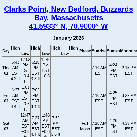
Clarks Point, New Bedford, Buzzards
Bay, Massachusetts
41.5933° N, 70.9000° W
January 2026
High
High
High
High
Day
Phase
Sunrise
Sunset
Moonris
Low
Low
Low
12:02
11:46
5:43
6:10
PM
PM
4:24
Thu
AM
PM
7:10 AM
2:15 PM
EST
EST
PM
01
EST
EST
EST
EST
−0.4
−0.5
EST
4.2 ft
3.3 ft
ft
ft
1:01
6:37
7:03
PM
4:25
Fri
AM
PM
7:10 AM
3:22 PM
EST
PM
02
EST
EST
EST
EST
−0.5
EST
4.4 ft
3.4 ft
ft
12:47
1:48
7:27
7:52
AM
PM
4:26
Sat
AM
PM
Full
7:10 AM
4:39 PM
EST
EST
PM
03
EST
EST
Moon
EST
EST
−0.6
−0.6
EST
4.4 ft
3.5 ft