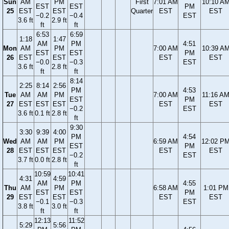
Sun
AM
PM
First
7:01 AM
10:10 A
EST
EST
PM
25
EST
EST
Quarter
EST
EST
−0.2
−0.4
EST
3.6 ft
2.9 ft
ft
ft
6:53
6:59
1:18
1:47
AM
PM
4:51
Mon
AM
PM
7:00 AM
10:39 A
EST
EST
PM
26
EST
EST
EST
EST
−0.0
−0.3
EST
3.6 ft
2.8 ft
ft
ft
8:14
2:25
8:14
2:56
PM
4:53
Tue
AM
AM
PM
7:00 AM
11:16 A
EST
PM
27
EST
EST
EST
EST
EST
−0.2
EST
3.6 ft
0.1 ft
2.8 ft
ft
9:30
3:30
9:39
4:00
PM
4:54
Wed
AM
AM
PM
6:59 AM
12:02 P
EST
PM
28
EST
EST
EST
EST
EST
−0.2
EST
3.7 ft
0.0 ft
2.8 ft
ft
10:59
10:41
4:31
4:59
AM
PM
4:55
Thu
AM
PM
6:58 AM
1:01 PM
EST
EST
PM
29
EST
EST
EST
EST
−0.1
−0.3
EST
3.8 ft
3.0 ft
ft
ft
12:13
11:52
5:29
5:56