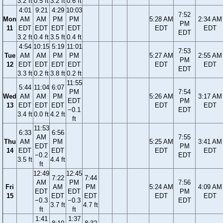
3.2 ft
0.5 ft
3.2 ft
0.6 ft
4:01
9:21
4:29
10:03
7:52
Mon
AM
AM
PM
PM
5:28 AM
2:34 AM
PM
11
EDT
EDT
EDT
EDT
EDT
EDT
EDT
3.2 ft
0.4 ft
3.5 ft
0.4 ft
4:54
10:15
5:19
11:01
7:53
Tue
AM
AM
PM
PM
5:27 AM
2:55 AM
PM
12
EDT
EDT
EDT
EDT
EDT
EDT
EDT
3.3 ft
0.2 ft
3.8 ft
0.2 ft
11:55
5:44
11:04
6:07
PM
7:54
Wed
AM
AM
PM
5:26 AM
3:17 AM
EDT
PM
13
EDT
EDT
EDT
EDT
EDT
−0.1
EDT
3.4 ft
0.0 ft
4.2 ft
ft
11:53
6:33
6:56
AM
7:55
Thu
AM
PM
5:25 AM
3:41 AM
EDT
PM
14
EDT
EDT
EDT
EDT
−0.2
EDT
3.5 ft
4.4 ft
ft
12:49
12:45
7:22
7:44
AM
PM
7:56
Fri
AM
PM
5:24 AM
4:09 AM
EDT
EDT
PM
15
EDT
EDT
EDT
EDT
−0.3
−0.3
EDT
3.7 ft
4.7 ft
ft
ft
1:41
1:37