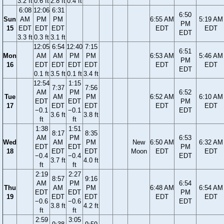
3.2 ft
0.6 ft
2.8 ft
0.4 ft
6:08
12:06
6:31
6:50
Sun
AM
PM
PM
6:55 AM
5:19 AM
PM
15
EDT
EDT
EDT
EDT
EDT
EDT
3.3 ft
0.3 ft
3.1 ft
12:05
6:54
12:40
7:15
6:51
Mon
AM
AM
PM
PM
6:53 AM
5:46 AM
PM
16
EDT
EDT
EDT
EDT
EDT
EDT
EDT
0.1 ft
3.5 ft
0.1 ft
3.4 ft
12:54
1:15
7:37
7:56
AM
PM
6:52
Tue
AM
PM
6:52 AM
6:10 AM
EDT
EDT
PM
17
EDT
EDT
EDT
EDT
−0.1
−0.1
EDT
3.6 ft
3.8 ft
ft
ft
1:38
1:51
8:17
8:35
AM
PM
6:53
Wed
AM
PM
New
6:50 AM
6:32 AM
EDT
EDT
PM
18
EDT
EDT
Moon
EDT
EDT
−0.4
−0.4
EDT
3.7 ft
4.0 ft
ft
ft
2:19
2:27
8:57
9:16
AM
PM
6:54
Thu
AM
PM
6:48 AM
6:54 AM
EDT
EDT
PM
19
EDT
EDT
EDT
EDT
−0.6
−0.6
EDT
3.8 ft
4.2 ft
ft
ft
2:59
3:05