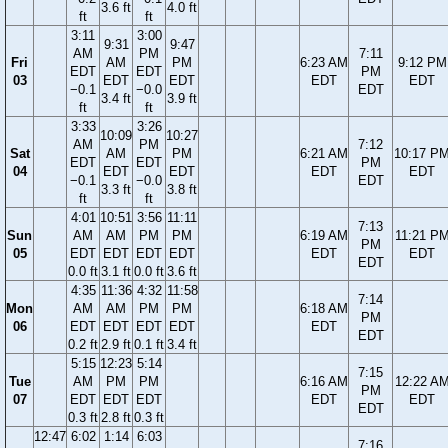
3.6 ft
4.0 ft
ft
ft
3:11
3:00
9:31
9:47
AM
PM
7:11
Fri
AM
PM
6:23 AM
9:12 PM
EDT
EDT
PM
03
EDT
EDT
EDT
EDT
−0.1
−0.0
EDT
3.4 ft
3.9 ft
ft
ft
3:33
3:26
10:09
10:27
AM
PM
7:12
Sat
AM
PM
6:21 AM
10:17 P
EDT
EDT
PM
04
EDT
EDT
EDT
EDT
−0.1
−0.0
EDT
3.3 ft
3.8 ft
ft
ft
4:01
10:51
3:56
11:11
7:13
Sun
AM
AM
PM
PM
6:19 AM
11:21 P
PM
05
EDT
EDT
EDT
EDT
EDT
EDT
EDT
0.0 ft
3.1 ft
0.0 ft
3.6 ft
4:35
11:36
4:32
11:58
7:14
Mon
AM
AM
PM
PM
6:18 AM
PM
06
EDT
EDT
EDT
EDT
EDT
EDT
0.2 ft
2.9 ft
0.1 ft
3.4 ft
5:15
12:23
5:14
7:15
Tue
AM
PM
PM
6:16 AM
12:22 A
PM
07
EDT
EDT
EDT
EDT
EDT
EDT
0.3 ft
2.8 ft
0.3 ft
12:47
6:02
1:14
6:03
7:16