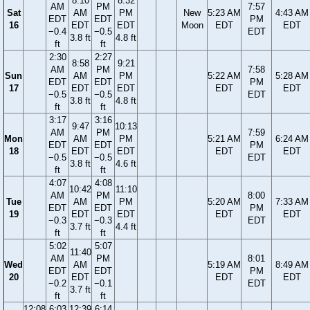
8:10
8:32
AM
PM
7:57
Sat
AM
PM
New
5:23 AM
4:43 AM
EDT
EDT
PM
16
EDT
EDT
Moon
EDT
EDT
−0.4
−0.5
EDT
3.8 ft
4.8 ft
ft
ft
2:30
2:27
8:58
9:21
AM
PM
7:58
Sun
AM
PM
5:22 AM
5:28 AM
EDT
EDT
PM
17
EDT
EDT
EDT
EDT
−0.5
−0.5
EDT
3.8 ft
4.8 ft
ft
ft
3:17
3:16
9:47
10:13
AM
PM
7:59
Mon
AM
PM
5:21 AM
6:24 AM
EDT
EDT
PM
18
EDT
EDT
EDT
EDT
−0.5
−0.5
EDT
3.8 ft
4.6 ft
ft
ft
4:07
4:08
10:42
11:10
AM
PM
8:00
Tue
AM
PM
5:20 AM
7:33 AM
EDT
EDT
PM
19
EDT
EDT
EDT
EDT
−0.3
−0.3
EDT
3.7 ft
4.4 ft
ft
ft
5:02
5:07
11:40
AM
PM
8:01
Wed
AM
5:19 AM
8:49 AM
EDT
EDT
PM
20
EDT
EDT
EDT
−0.2
−0.1
EDT
3.7 ft
ft
ft
12:08
6:03
12:39
6:14