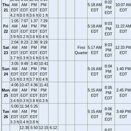
8:02
Thu
AM
AM
PM
PM
5:18 AM
10:07 A
PM
21
EDT
EDT
EDT
EDT
EDT
EDT
EDT
4.2 ft
0.0 ft
3.6 ft
0.1 ft
1:05
7:07
1:37
7:29
8:03
Fri
AM
AM
PM
PM
5:18 AM
11:22 A
PM
22
EDT
EDT
EDT
EDT
EDT
EDT
EDT
3.9 ft
0.2 ft
3.6 ft
0.4 ft
2:04
8:23
2:38
9:19
8:03
Sat
AM
AM
PM
PM
First
5:17 AM
12:33 P
PM
23
EDT
EDT
EDT
EDT
Quarter
EDT
EDT
EDT
3.7 ft
0.3 ft
3.6 ft
0.5 ft
3:05
9:49
3:40
10:41
8:04
Sun
AM
AM
PM
PM
5:16 AM
1:40 PM
PM
24
EDT
EDT
EDT
EDT
EDT
EDT
EDT
3.5 ft
0.3 ft
3.7 ft
0.4 ft
4:06
10:47
4:36
11:41
8:05
Mon
AM
AM
PM
PM
5:15 AM
2:45 PM
PM
25
EDT
EDT
EDT
EDT
EDT
EDT
EDT
3.4 ft
0.3 ft
3.8 ft
0.3 ft
5:00
11:34
5:26
8:06
Tue
AM
AM
PM
5:15 AM
3:49 PM
PM
26
EDT
EDT
EDT
EDT
EDT
EDT
3.3 ft
0.4 ft
3.8 ft
12:35
5:50
12:15
6:12
8:07