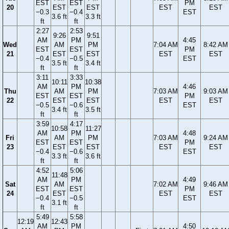
EST
EST
PM
20
EST
EST
EST
EST
−0.3
−0.4
EST
3.6 ft
3.3 ft
ft
ft
2:27
2:53
9:26
9:51
AM
PM
4:45
Wed
AM
PM
7:04 AM
8:42 AM
EST
EST
PM
21
EST
EST
EST
EST
−0.4
−0.5
EST
3.5 ft
3.4 ft
ft
ft
3:11
3:33
10:11
10:38
AM
PM
4:46
Thu
AM
PM
7:03 AM
9:03 AM
EST
EST
PM
22
EST
EST
EST
EST
−0.5
−0.6
EST
3.4 ft
3.5 ft
ft
ft
3:59
4:17
10:58
11:27
AM
PM
4:48
Fri
AM
PM
7:03 AM
9:24 AM
EST
EST
PM
23
EST
EST
EST
EST
−0.4
−0.6
EST
3.3 ft
3.6 ft
ft
ft
4:52
5:06
11:48
AM
PM
4:49
Sat
AM
7:02 AM
9:46 AM
EST
EST
PM
24
EST
EST
EST
−0.4
−0.5
EST
3.1 ft
ft
ft
5:49
5:58
12:19
12:43
AM
PM
4:50