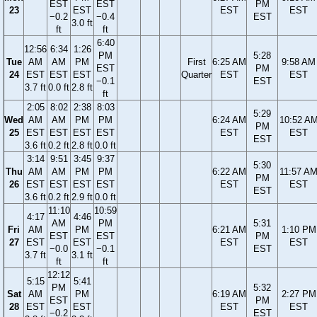
EST
EST
PM
23
EST
EST
EST
−0.2
−0.4
EST
3.0 ft
ft
ft
6:40
12:56
6:34
1:26
PM
5:28
Tue
AM
AM
PM
First
6:25 AM
9:58 AM
EST
PM
24
EST
EST
EST
Quarter
EST
EST
−0.1
EST
3.7 ft
0.0 ft
2.8 ft
ft
2:05
8:02
2:38
8:03
5:29
Wed
AM
AM
PM
PM
6:24 AM
10:52 A
PM
25
EST
EST
EST
EST
EST
EST
EST
3.6 ft
0.2 ft
2.8 ft
0.0 ft
3:14
9:51
3:45
9:37
5:30
Thu
AM
AM
PM
PM
6:22 AM
11:57 A
PM
26
EST
EST
EST
EST
EST
EST
EST
3.6 ft
0.2 ft
2.9 ft
0.0 ft
11:10
10:59
4:17
4:46
AM
PM
5:31
Fri
AM
PM
6:21 AM
1:10 PM
EST
EST
PM
27
EST
EST
EST
EST
−0.0
−0.1
EST
3.7 ft
3.1 ft
ft
ft
12:12
5:15
5:41
PM
5:32
Sat
AM
PM
6:19 AM
2:27 PM
EST
PM
28
EST
EST
EST
EST
−0.2
EST