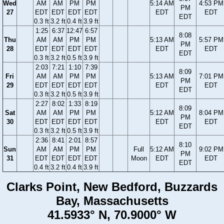
Wed
AM
AM
PM
PM
5:14 AM
4:53 PM
PM
27
EDT
EDT
EDT
EDT
EDT
EDT
EDT
0.3 ft
3.2 ft
0.4 ft
3.9 ft
1:25
6:37
12:47
6:57
8:08
Thu
AM
AM
PM
PM
5:13 AM
5:57 PM
PM
28
EDT
EDT
EDT
EDT
EDT
EDT
EDT
0.3 ft
3.2 ft
0.5 ft
3.9 ft
2:03
7:21
1:10
7:39
8:09
Fri
AM
AM
PM
PM
5:13 AM
7:01 PM
PM
29
EDT
EDT
EDT
EDT
EDT
EDT
EDT
0.3 ft
3.2 ft
0.5 ft
3.9 ft
2:27
8:02
1:33
8:19
8:09
Sat
AM
AM
PM
PM
5:12 AM
8:04 PM
PM
30
EDT
EDT
EDT
EDT
EDT
EDT
EDT
0.3 ft
3.2 ft
0.5 ft
3.9 ft
2:36
8:41
2:01
8:57
8:10
Sun
AM
AM
PM
PM
Full
5:12 AM
9:02 PM
PM
31
EDT
EDT
EDT
EDT
Moon
EDT
EDT
EDT
0.4 ft
3.2 ft
0.4 ft
3.9 ft
Clarks Point, New Bedford, Buzzards
Bay, Massachusetts
41.5933° N, 70.9000° W