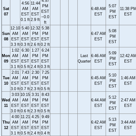
4:57
4:56
11:44
PM
5:07
Sat
AM
AM
6:48 AM
11:38 P
EST
PM
07
EST
EST
EST
EST
−0.0
EST
0.1 ft
2.9 ft
ft
12:10
5:40
12:32
5:38
5:08
Sun
AM
AM
PM
PM
6:47 AM
PM
08
EST
EST
EST
EST
EST
EST
3.3 ft
0.3 ft
2.6 ft
0.2 ft
1:02
6:30
1:27
6:24
5:09
Mon
AM
AM
PM
PM
Last
6:46 AM
12:42 A
PM
09
EST
EST
EST
EST
Quarter
EST
EST
EST
3.1 ft
0.5 ft
2.4 ft
0.3 ft
2:01
7:43
2:30
7:25
5:10
Tue
AM
AM
PM
PM
6:45 AM
1:46 AM
PM
10
EST
EST
EST
EST
EST
EST
EST
3.0 ft
0.7 ft
2.3 ft
0.5 ft
3:03
10:15
3:31
8:43
5:12
Wed
AM
AM
PM
PM
6:44 AM
2:47 AM
PM
11
EST
EST
EST
EST
EST
EST
EST
3.0 ft
0.6 ft
2.3 ft
0.5 ft
4:00
11:21
4:25
9:49
5:13
Thu
AM
AM
PM
PM
6:42 AM
3:44 AM
PM
12
EST
EST
EST
EST
EST
EST
EST
3.1 ft
0.5 ft
2.4 ft
0.4 ft