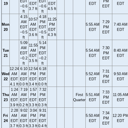
EDT
EDT
PM
19
EDT
EDT
EDT
EDT
−0.6
−0.6
EDT
3.7 ft
4.5 ft
ft
ft
4:15
4:18
10:57
11:25
AM
PM
7:29
Mon
AM
PM
5:55 AM
7:40 AM
EDT
EDT
PM
20
EDT
EDT
EDT
EDT
−0.5
−0.5
EDT
3.6 ft
4.3 ft
ft
ft
5:09
5:14
11:55
AM
PM
7:30
Tue
AM
5:54 AM
8:40 AM
EDT
EDT
PM
21
EDT
EDT
EDT
−0.2
−0.2
EDT
3.5 ft
ft
ft
12:24
6:10
12:54
6:18
7:31
Wed
AM
AM
PM
PM
5:52 AM
9:50 AM
PM
22
EDT
EDT
EDT
EDT
EDT
EDT
EDT
4.1 ft
0.0 ft
3.4 ft
0.0 ft
1:24
7:19
1:57
7:32
7:33
Thu
AM
AM
PM
PM
First
5:51 AM
11:05 A
PM
23
EDT
EDT
EDT
EDT
Quarter
EDT
EDT
EDT
3.9 ft
0.2 ft
3.3 ft
0.3 ft
2:28
9:02
3:04
9:31
7:34
Fri
AM
AM
PM
PM
5:50 AM
12:20 P
PM
24
EDT
EDT
EDT
EDT
EDT
EDT
EDT
3.7 ft
0.3 ft
3.3 ft
0.4 ft