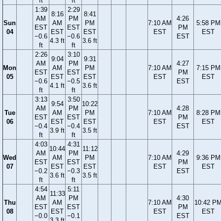
ft
ft
1:39
2:29
8:16
8:41
AM
PM
4:26
Sun
AM
PM
7:10 AM
5:58 PM
EST
EST
PM
04
EST
EST
EST
EST
−0.6
−0.6
EST
4.3 ft
3.6 ft
ft
ft
2:26
3:10
9:04
9:31
AM
PM
4:27
Mon
AM
PM
7:10 AM
7:15 PM
EST
EST
PM
05
EST
EST
EST
EST
−0.6
−0.5
EST
4.1 ft
3.6 ft
ft
ft
3:13
3:50
9:54
10:22
AM
PM
4:28
Tue
AM
PM
7:10 AM
8:28 PM
EST
EST
PM
06
EST
EST
EST
EST
−0.4
−0.4
EST
3.9 ft
3.5 ft
ft
ft
4:03
4:31
10:44
11:12
AM
PM
4:29
Wed
AM
PM
7:10 AM
9:36 PM
EST
EST
PM
07
EST
EST
EST
EST
−0.2
−0.3
EST
3.6 ft
3.5 ft
ft
ft
4:54
5:11
11:33
AM
PM
4:30
Thu
AM
7:10 AM
10:42 P
EST
EST
PM
08
EST
EST
EST
−0.0
−0.1
EST
3.3 ft