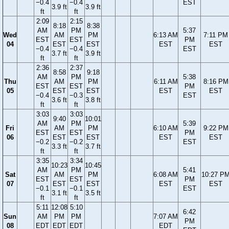
−0.4
−0.4
EST
3.9 ft
3.9 ft
ft
ft
2:09
2:15
8:18
8:38
AM
PM
5:37
Wed
AM
PM
6:13 AM
7:11 PM
EST
EST
PM
04
EST
EST
EST
EST
−0.4
−0.4
EST
3.7 ft
3.9 ft
ft
ft
2:36
2:37
8:58
9:18
AM
PM
5:38
Thu
AM
PM
6:11 AM
8:16 PM
EST
EST
PM
05
EST
EST
EST
EST
−0.4
−0.3
EST
3.6 ft
3.8 ft
ft
ft
3:03
3:03
9:40
10:01
AM
PM
5:39
Fri
AM
PM
6:10 AM
9:22 PM
EST
EST
PM
06
EST
EST
EST
EST
−0.2
−0.2
EST
3.3 ft
3.7 ft
ft
ft
3:35
3:34
10:23
10:45
AM
PM
5:41
Sat
AM
PM
6:08 AM
10:27 P
EST
EST
PM
07
EST
EST
EST
EST
−0.1
−0.1
EST
3.1 ft
3.5 ft
ft
ft
5:11
12:08
5:10
6:42
Sun
AM
PM
PM
7:07 AM
PM
08
EDT
EDT
EDT
EDT