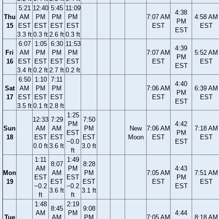
5:21
12:40
5:45
11:09
4:38
Thu
AM
PM
PM
PM
7:07 AM
4:58 AM
PM
15
EST
EST
EST
EST
EST
EST
EST
3.3 ft
0.3 ft
2.6 ft
0.3 ft
6:07
1:05
6:30
11:53
4:39
Fri
AM
PM
PM
PM
7:07 AM
5:52 AM
PM
16
EST
EST
EST
EST
EST
EST
EST
3.4 ft
0.2 ft
2.7 ft
0.2 ft
6:50
1:10
7:11
4:40
Sat
AM
PM
PM
7:06 AM
6:39 AM
PM
17
EST
EST
EST
EST
EST
EST
3.5 ft
0.1 ft
2.8 ft
1:25
12:33
7:29
7:50
PM
4:42
Sun
AM
AM
PM
New
7:06 AM
7:18 AM
EST
PM
18
EST
EST
EST
Moon
EST
EST
−0.0
EST
0.0 ft
3.6 ft
3.0 ft
ft
1:11
1:49
8:07
8:28
AM
PM
4:43
Mon
AM
PM
7:05 AM
7:51 AM
EST
EST
PM
19
EST
EST
EST
EST
−0.2
−0.2
EST
3.6 ft
3.1 ft
ft
ft
1:48
2:19
8:45
9:08
AM
PM
4:44
Tue
AM
PM
7:05 AM
8:18 AM