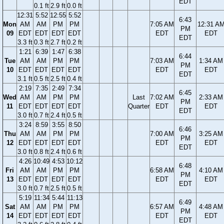
EDT
0.1 ft
2.9 ft
0.0 ft
12:31
5:52
12:55
5:52
6:43
Mon
AM
AM
PM
PM
7:05 AM
12:31 A
PM
09
EDT
EDT
EDT
EDT
EDT
EDT
EDT
3.3 ft
0.3 ft
2.7 ft
0.2 ft
1:21
6:39
1:47
6:38
6:44
Tue
AM
AM
PM
PM
7:03 AM
1:34 AM
PM
10
EDT
EDT
EDT
EDT
EDT
EDT
EDT
3.1 ft
0.5 ft
2.5 ft
0.4 ft
2:19
7:35
2:49
7:34
6:45
Wed
AM
AM
PM
PM
Last
7:02 AM
2:33 AM
PM
11
EDT
EDT
EDT
EDT
Quarter
EDT
EDT
EDT
3.0 ft
0.7 ft
2.4 ft
0.5 ft
3:24
8:59
3:55
8:50
6:46
Thu
AM
AM
PM
PM
7:00 AM
3:25 AM
PM
12
EDT
EDT
EDT
EDT
EDT
EDT
EDT
3.0 ft
0.8 ft
2.4 ft
0.6 ft
4:26
10:49
4:53
10:12
6:48
Fri
AM
AM
PM
PM
6:58 AM
4:10 AM
PM
13
EDT
EDT
EDT
EDT
EDT
EDT
EDT
3.0 ft
0.7 ft
2.5 ft
0.5 ft
5:19
11:34
5:44
11:13
6:49
Sat
AM
AM
PM
PM
6:57 AM
4:48 AM
PM
14
EDT
EDT
EDT
EDT
EDT
EDT
EDT