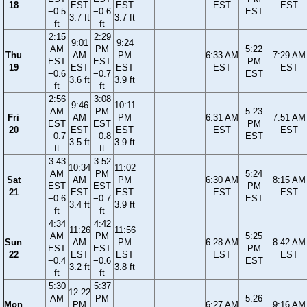
18
EST
EST
EST
EST
−0.5
−0.6
EST
3.7 ft
3.7 ft
ft
ft
2:15
2:29
9:01
9:24
AM
PM
5:22
Thu
AM
PM
6:33 AM
7:29 AM
EST
EST
PM
19
EST
EST
EST
EST
−0.6
−0.7
EST
3.6 ft
3.9 ft
ft
ft
2:56
3:08
9:46
10:11
AM
PM
5:23
Fri
AM
PM
6:31 AM
7:51 AM
EST
EST
PM
20
EST
EST
EST
EST
−0.7
−0.8
EST
3.5 ft
3.9 ft
ft
ft
3:43
3:52
10:34
11:02
AM
PM
5:24
Sat
AM
PM
6:30 AM
8:15 AM
EST
EST
PM
21
EST
EST
EST
EST
−0.6
−0.7
EST
3.4 ft
3.9 ft
ft
ft
4:34
4:42
11:26
11:56
AM
PM
5:25
Sun
AM
PM
6:28 AM
8:42 AM
EST
EST
PM
22
EST
EST
EST
EST
−0.4
−0.6
EST
3.2 ft
3.8 ft
ft
ft
5:30
5:37
12:22
AM
PM
5:26
Mon
PM
6:27 AM
9:16 AM