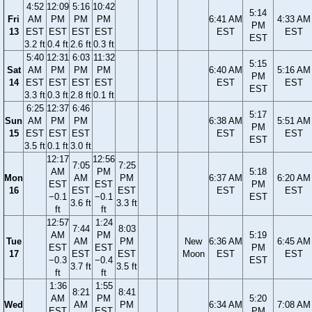
4:52
12:09
5:16
10:42
5:14
Fri
AM
PM
PM
PM
6:41 AM
4:33 AM
PM
13
EST
EST
EST
EST
EST
EST
EST
3.2 ft
0.4 ft
2.6 ft
0.3 ft
5:40
12:31
6:03
11:32
5:15
Sat
AM
PM
PM
PM
6:40 AM
5:16 AM
PM
14
EST
EST
EST
EST
EST
EST
EST
3.3 ft
0.3 ft
2.8 ft
0.1 ft
6:25
12:37
6:46
5:17
Sun
AM
PM
PM
6:38 AM
5:51 AM
PM
15
EST
EST
EST
EST
EST
EST
3.5 ft
0.1 ft
3.0 ft
12:17
12:56
7:05
7:25
AM
PM
5:18
Mon
AM
PM
6:37 AM
6:20 AM
EST
EST
PM
16
EST
EST
EST
EST
−0.1
−0.1
EST
3.6 ft
3.3 ft
ft
ft
12:57
1:24
7:44
8:03
AM
PM
5:19
Tue
AM
PM
New
6:36 AM
6:45 AM
EST
EST
PM
17
EST
EST
Moon
EST
EST
−0.3
−0.4
EST
3.7 ft
3.5 ft
ft
ft
1:36
1:55
8:21
8:41
AM
PM
5:20
Wed
AM
PM
6:34 AM
7:08 AM
EST
EST
PM