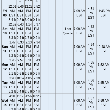
ft
ft
12:01
5:46
12:22
5:52
4:31
Fri
AM
AM
PM
PM
7:09 AM
11:45 P
PM
09
EST
EST
EST
EST
EST
EST
EST
3.4 ft
0.2 ft
3.0 ft
0.1 ft
12:52
6:43
1:14
6:37
4:32
Sat
AM
AM
PM
PM
Last
7:09 AM
PM
10
EST
EST
EST
EST
Quarter
EST
EST
3.3 ft
0.4 ft
2.7 ft
0.2 ft
1:47
8:33
2:13
7:34
4:34
Sun
AM
AM
PM
PM
7:09 AM
12:48 A
PM
11
EST
EST
EST
EST
EST
EST
EST
3.2 ft
0.5 ft
2.6 ft
0.4 ft
2:45
9:57
3:11
8:43
4:35
Mon
AM
AM
PM
PM
7:09 AM
1:52 AM
PM
12
EST
EST
EST
EST
EST
EST
EST
3.1 ft
0.5 ft
2.5 ft
0.5 ft
3:40
10:57
4:05
9:39
4:36
Tue
AM
AM
PM
PM
7:08 AM
2:55 AM
PM
13
EST
EST
EST
EST
EST
EST
EST
3.2 ft
0.4 ft
2.5 ft
0.4 ft
4:31
11:55
4:56
10:25
4:37
Wed
AM
AM
PM
PM
7:08 AM
3:58 AM
PM
14
EST
EST
EST
EST
EST
EST
EST
3.2 ft
0.4 ft
2.5 ft
0.4 ft