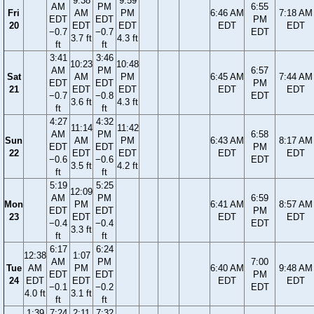
9:38
9:59
AM
PM
6:55
Fri
AM
PM
6:46 AM
7:18 AM
EDT
EDT
PM
20
EDT
EDT
EDT
EDT
−0.7
−0.7
EDT
3.7 ft
4.3 ft
ft
ft
3:41
3:46
10:23
10:48
AM
PM
6:57
Sat
AM
PM
6:45 AM
7:44 AM
EDT
EDT
PM
21
EDT
EDT
EDT
EDT
−0.7
−0.8
EDT
3.6 ft
4.3 ft
ft
ft
4:27
4:32
11:14
11:42
AM
PM
6:58
Sun
AM
PM
6:43 AM
8:17 AM
EDT
EDT
PM
22
EDT
EDT
EDT
EDT
−0.6
−0.6
EDT
3.5 ft
4.2 ft
ft
ft
5:19
5:25
12:09
AM
PM
6:59
Mon
PM
6:41 AM
8:57 AM
EDT
EDT
PM
23
EDT
EDT
EDT
−0.4
−0.4
EDT
3.3 ft
ft
ft
6:17
6:24
12:38
1:07
AM
PM
7:00
Tue
AM
PM
6:40 AM
9:48 AM
EDT
EDT
PM
24
EDT
EDT
EDT
EDT
−0.1
−0.2
EDT
4.0 ft
3.1 ft
ft
ft
1:39
7:24
2:11
7:32