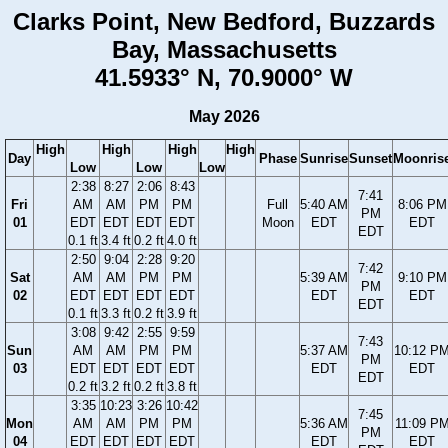
Clarks Point, New Bedford, Buzzards
Bay, Massachusetts
41.5933° N, 70.9000° W
May 2026
High
High
High
High
Day
Phase
Sunrise
Sunset
Moonris
Low
Low
Low
2:38
8:27
2:06
8:43
7:41
Fri
AM
AM
PM
PM
Full
5:40 AM
8:06 PM
PM
01
EDT
EDT
EDT
EDT
Moon
EDT
EDT
EDT
0.1 ft
3.4 ft
0.2 ft
4.0 ft
2:50
9:04
2:28
9:20
7:42
Sat
AM
AM
PM
PM
5:39 AM
9:10 PM
PM
02
EDT
EDT
EDT
EDT
EDT
EDT
EDT
0.1 ft
3.3 ft
0.2 ft
3.9 ft
3:08
9:42
2:55
9:59
7:43
Sun
AM
AM
PM
PM
5:37 AM
10:12 P
PM
03
EDT
EDT
EDT
EDT
EDT
EDT
EDT
0.2 ft
3.2 ft
0.2 ft
3.8 ft
3:35
10:23
3:26
10:42
7:45
Mon
AM
AM
PM
PM
5:36 AM
11:09 P
PM
04
EDT
EDT
EDT
EDT
EDT
EDT