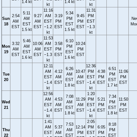
1.4 kt
1.4 kt
kt
kt
11:16
11:31
5:11
5:34
2:54
9:27
AM
3:19
9:45
PM
Sun
AM
PM
Ne
AM
AM
EST
PM
PM
EST
18
EST
EST
Mo
EST
EST
−1.2
EST
EST
−1.3
1.5 kt
1.5 kt
kt
kt
11:53
5:46
6:10
3:32
10:06
AM
3:58
10:24
Mon
AM
PM
AM
AM
EST
PM
PM
19
EST
EST
EST
EST
−1.3
EST
EST
1.6 kt
1.6 kt
kt
12:11
12:36
6:26
6:51
AM
4:12
10:47
PM
4:38
11:06
Tue
AM
PM
EST
AM
AM
EST
PM
PM
20
EST
EST
−1.4
EST
EST
−1.4
EST
EST
1.8 kt
1.7 kt
kt
kt
12:56
1:20
7:08
7:34
AM
4:53
11:29
PM
5:21
11:50
Wed
AM
PM
EST
AM
AM
EST
PM
PM
21
EST
EST
−1.4
EST
EST
−1.4
EST
EST
1.8 kt
1.8 kt
kt
kt
1:41
2:05
7:53
8:18
AM
5:37
12:14
PM
6:05
Thu
AM
PM
EST
AM
PM
EST
PM
22
EST
EST