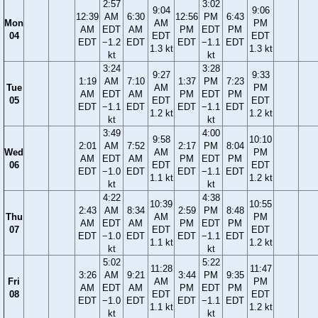
2:57
3:02
9:04
9:06
12:39
AM
6:30
12:56
PM
6:43
Mon
AM
PM
AM
EDT
AM
PM
EDT
PM
04
EDT
EDT
EDT
−1.2
EDT
EDT
−1.1
EDT
1.3 kt
1.3 kt
kt
kt
3:24
3:28
9:27
9:33
1:19
AM
7:10
1:37
PM
7:23
Tue
AM
PM
AM
EDT
AM
PM
EDT
PM
05
EDT
EDT
EDT
−1.1
EDT
EDT
−1.1
EDT
1.2 kt
1.2 kt
kt
kt
3:49
4:00
9:58
10:10
2:01
AM
7:52
2:17
PM
8:04
Wed
AM
PM
AM
EDT
AM
PM
EDT
PM
06
EDT
EDT
EDT
−1.0
EDT
EDT
−1.1
EDT
1.1 kt
1.2 kt
kt
kt
4:22
4:38
10:39
10:55
2:43
AM
8:34
2:59
PM
8:48
Thu
AM
PM
AM
EDT
AM
PM
EDT
PM
07
EDT
EDT
EDT
−1.0
EDT
EDT
−1.1
EDT
1.1 kt
1.2 kt
kt
kt
5:02
5:22
11:28
11:47
3:26
AM
9:21
3:44
PM
9:35
Fri
AM
PM
AM
EDT
AM
PM
EDT
PM
08
EDT
EDT
EDT
−1.0
EDT
EDT
−1.1
EDT
1.1 kt
1.2 kt
kt
kt