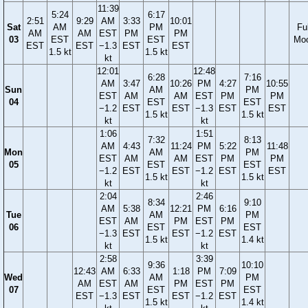
11:39
5:24
6:17
2:51
9:29
AM
3:33
10:01
Sat
AM
PM
Ful
AM
AM
EST
PM
PM
03
EST
EST
Mo
EST
EST
−1.3
EST
EST
1.5 kt
1.5 kt
kt
12:01
12:48
6:28
7:16
AM
3:47
10:26
PM
4:27
10:55
Sun
AM
PM
EST
AM
AM
EST
PM
PM
04
EST
EST
−1.2
EST
EST
−1.3
EST
EST
1.5 kt
1.5 kt
kt
kt
1:06
1:51
7:32
8:13
AM
4:43
11:24
PM
5:22
11:48
Mon
AM
PM
EST
AM
AM
EST
PM
PM
05
EST
EST
−1.2
EST
EST
−1.2
EST
EST
1.5 kt
1.5 kt
kt
kt
2:04
2:46
8:34
9:10
AM
5:38
12:21
PM
6:16
Tue
AM
PM
EST
AM
PM
EST
PM
06
EST
EST
−1.3
EST
EST
−1.2
EST
1.5 kt
1.4 kt
kt
kt
2:58
3:39
9:36
10:10
12:43
AM
6:33
1:18
PM
7:09
Wed
AM
PM
AM
EST
AM
PM
EST
PM
07
EST
EST
EST
−1.3
EST
EST
−1.2
EST
1.5 kt
1.4 kt