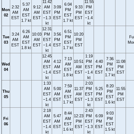
11:42
11:55
5:37
6:04
2:32
9:12
AM
3:09
9:33
PM
Mon
AM
PM
AM
AM
EST
PM
PM
EST
02
EST
EST
EST
EST
−1.3
EST
EST
−1.4
1.7 kt
1.7 kt
kt
kt
12:31
6:26
6:51
3:24
10:03
PM
3:56
10:20
Tue
AM
PM
Ful
AM
AM
EST
PM
PM
03
EST
EST
Mo
EST
EST
−1.4
EST
EST
1.8 kt
1.7 kt
kt
12:45
1:19
7:13
7:36
AM
4:12
10:51
PM
4:40
11:08
Wed
AM
PM
EST
AM
AM
EST
PM
PM
04
EST
EST
−1.4
EST
EST
−1.4
EST
EST
1.8 kt
1.7 kt
kt
kt
1:33
2:03
7:59
8:20
AM
5:00
11:37
PM
5:25
11:55
Thu
AM
PM
EST
AM
AM
EST
PM
PM
05
EST
EST
−1.4
EST
EST
−1.3
EST
EST
1.7 kt
1.6 kt
kt
kt
2:18
2:43
8:44
9:03
AM
5:47
12:23
PM
6:09
Fri
AM
PM
EST
AM
PM
EST
PM
06
EST
EST
−1.4
EST
EST
−1.3
EST
1.6 kt
1.5 kt
kt
kt