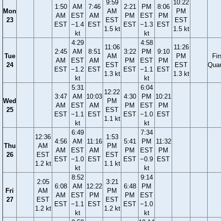
9:59
10:22
1:50
AM
7:46
2:21
PM
8:06
Mon
AM
PM
AM
EST
AM
PM
EST
PM
23
EST
EST
EST
−1.4
EST
EST
−1.3
EST
1.5 kt
1.5 kt
kt
kt
4:29
4:58
11:06
11:26
2:45
AM
8:51
3:22
PM
9:10
Tue
AM
PM
Fir
AM
EST
AM
PM
EST
PM
24
EST
EST
Quar
EST
−1.2
EST
EST
−1.1
EST
1.3 kt
1.3 kt
kt
kt
5:31
6:04
12:22
3:47
AM
10:03
4:30
PM
10:21
Wed
PM
AM
EST
AM
PM
EST
PM
25
EST
EST
−1.1
EST
EST
−1.0
EST
1.1 kt
kt
kt
6:49
7:34
12:36
1:53
4:56
AM
11:16
5:41
PM
11:32
Thu
AM
PM
AM
EST
AM
PM
EST
PM
26
EST
EST
EST
−1.0
EST
EST
−0.9
EST
1.2 kt
1.1 kt
kt
kt
8:52
9:14
2:05
3:21
6:08
AM
12:22
6:48
PM
Fri
AM
PM
AM
EST
PM
PM
EST
27
EST
EST
EST
−1.1
EST
EST
−1.0
1.2 kt
1.2 kt
kt
kt