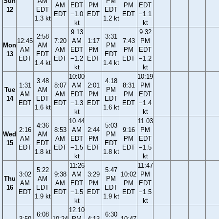
Sun
AM
PM
AM
EDT
PM
PM
EDT
12
EDT
EDT
EDT
−1.0
EDT
EDT
−1.1
1.3 kt
1.2 kt
kt
kt
9:13
9:32
2:58
3:31
12:45
7:20
AM
1:17
7:43
PM
Mon
AM
PM
AM
AM
EDT
PM
PM
EDT
13
EDT
EDT
EDT
EDT
−1.2
EDT
EDT
−1.2
1.4 kt
1.4 kt
kt
kt
10:00
10:19
3:48
4:18
1:31
8:07
AM
2:01
8:31
PM
Tue
AM
PM
AM
AM
EDT
PM
PM
EDT
14
EDT
EDT
EDT
EDT
−1.3
EDT
EDT
−1.4
1.6 kt
1.6 kt
kt
kt
10:44
11:03
4:36
5:03
2:16
8:53
AM
2:44
9:16
PM
Wed
AM
PM
AM
AM
EDT
PM
PM
EDT
15
EDT
EDT
EDT
EDT
−1.5
EDT
EDT
−1.5
1.8 kt
1.8 kt
kt
kt
11:26
11:47
5:22
5:47
3:02
9:38
AM
3:29
10:02
PM
Thu
AM
PM
AM
AM
EDT
PM
PM
EDT
16
EDT
EDT
EDT
EDT
−1.5
EDT
EDT
−1.5
1.9 kt
1.9 kt
kt
kt
12:10
6:08
6:30
3:50
10:24
PM
4:13
10:47