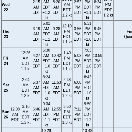
2:15
AM
8:20
2:52
PM
8:34
Wed
AM
PM
AM
EDT
AM
PM
EDT
PM
22
EDT
EDT
EDT
−1.2
EDT
EDT
−1.1
EDT
1.2 kt
1.2 kt
kt
kt
5:01
5:31
12:10
3:19
AM
9:28
3:56
PM
9:45
Thu
PM
Fir
AM
EDT
AM
PM
EDT
PM
23
EDT
Quar
EDT
−1.1
EDT
EDT
−1.0
EDT
1.1 kt
kt
kt
6:30
7:03
12:26
1:40
4:27
AM
10:42
5:02
PM
10:59
Fri
AM
PM
AM
EDT
AM
PM
EDT
PM
24
EDT
EDT
EDT
−1.0
EDT
EDT
−1.0
EDT
1.1 kt
1.1 kt
kt
kt
8:24
8:43
2:04
2:48
5:37
AM
11:53
6:08
PM
Sat
AM
PM
AM
EDT
AM
PM
EDT
25
EDT
EDT
EDT
−1.0
EDT
EDT
−1.0
1.2 kt
1.2 kt
kt
kt
9:34
9:50
3:16
3:50
12:08
6:46
AM
12:55
7:11
PM
Sun
AM
PM
AM
AM
EDT
PM
PM
EDT
26
EDT
EDT
EDT
EDT
−1.1
EDT
EDT
−1.2
1.3 kt
1.3 kt
kt
kt
10:29
10:43