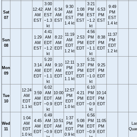
3:00
3:21
9:30
9:49
12:42
AM
6:34
1:08
PM
6:53
Sat
AM
PM
AM
EST
AM
PM
EST
PM
07
EST
EST
EST
−1.3
EST
EST
−1.2
EST
1.4 kt
1.4 kt
kt
kt
4:41
4:56
11:19
11:37
1:29
AM
8:22
2:53
PM
8:38
Sun
AM
PM
AM
EDT
AM
PM
EDT
PM
08
EDT
EDT
EST
−1.2
EDT
EDT
−1.1
EDT
1.2 kt
1.2 kt
kt
kt
5:20
5:31
12:11
3:14
AM
9:10
3:37
PM
9:25
Mon
PM
AM
EDT
AM
PM
EDT
PM
09
EDT
EDT
−1.1
EDT
EDT
−1.0
EDT
1.1 kt
kt
kt
6:02
6:10
12:24
12:57
3:59
AM
10:00
4:21
PM
10:14
Tue
AM
PM
AM
EDT
AM
PM
EDT
PM
10
EDT
EDT
EDT
−0.9
EDT
EDT
−0.9
EDT
1.1 kt
1.0 kt
kt
kt
6:49
6:56
1:04
1:37
4:45
AM
10:51
5:08
PM
11:05
Wed
AM
PM
La
AM
EDT
AM
PM
EDT
PM
11
EDT
EDT
Quar
EDT
−0.9
EDT
EDT
−0.9
EDT
1.0 kt
0.9 kt