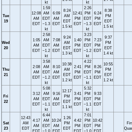
kt
kt
1:59
2:26
8:24
8:38
12:08
AM
6:09
12:41
PM
6:24
Tue
AM
PM
AM
EDT
AM
PM
EDT
PM
19
EDT
EDT
EDT
−1.3
EDT
EDT
−1.3
EDT
1.5 kt
1.5 kt
kt
kt
2:58
3:23
9:24
9:37
1:05
AM
7:08
1:40
PM
7:23
Wed
AM
PM
AM
EDT
AM
PM
EDT
PM
20
EDT
EDT
EDT
−1.2
EDT
EDT
−1.2
EDT
1.3 kt
1.4 kt
kt
kt
3:58
4:22
10:38
10:55
2:08
AM
8:10
2:41
PM
8:26
Thu
AM
PM
AM
EDT
AM
PM
EDT
PM
21
EDT
EDT
EDT
−1.2
EDT
EDT
−1.1
EDT
1.2 kt
1.2 kt
kt
kt
5:08
5:32
12:17
3:12
AM
9:16
3:41
PM
9:33
Fri
PM
AM
EDT
AM
PM
EDT
PM
22
EDT
EDT
−1.1
EDT
EDT
−1.1
EDT
1.1 kt
kt
kt
6:44
7:01
12:43
1:26
4:17
AM
10:24
4:42
PM
10:42
Sat
AM
PM
Fir
AM
EDT
AM
PM
EDT
PM
23
EDT
EDT
Quar
EDT
−1.0
EDT
EDT
−1.0
EDT