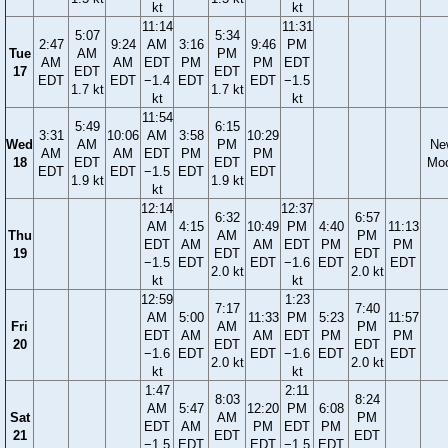
kt
kt
11:14
11:31
5:07
5:34
2:47
9:24
AM
3:16
9:46
PM
Tue
AM
PM
AM
AM
EDT
PM
PM
EDT
17
EDT
EDT
EDT
EDT
−1.4
EDT
EDT
−1.5
1.7 kt
1.7 kt
kt
kt
11:54
5:49
6:15
3:31
10:06
AM
3:58
10:29
Wed
AM
PM
Ne
AM
AM
EDT
PM
PM
18
EDT
EDT
Mo
EDT
EDT
−1.5
EDT
EDT
1.9 kt
1.9 kt
kt
12:14
12:37
6:32
6:57
AM
4:15
10:49
PM
4:40
11:13
Thu
AM
PM
EDT
AM
AM
EDT
PM
PM
19
EDT
EDT
−1.5
EDT
EDT
−1.6
EDT
EDT
2.0 kt
2.0 kt
kt
kt
12:59
1:23
7:17
7:40
AM
5:00
11:33
PM
5:23
11:57
Fri
AM
PM
EDT
AM
AM
EDT
PM
PM
20
EDT
EDT
−1.6
EDT
EDT
−1.6
EDT
EDT
2.0 kt
2.0 kt
kt
kt
1:47
2:11
8:03
8:24
AM
5:47
12:20
PM
6:08
Sat
AM
PM
EDT
AM
PM
EDT
PM
21
EDT
EDT
−1.5
EDT
EDT
−1.5
EDT