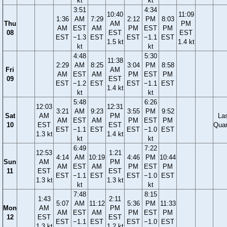
kt
kt
3:51
4:34
10:40
11:09
1:36
AM
7:29
2:12
PM
8:03
Thu
AM
PM
AM
EST
AM
PM
EST
PM
08
EST
EST
EST
−1.3
EST
EST
−1.1
EST
1.5 kt
1.4 kt
kt
kt
4:48
5:30
11:38
2:29
AM
8:25
3:04
PM
8:58
Fri
AM
AM
EST
AM
PM
EST
PM
09
EST
EST
−1.2
EST
EST
−1.1
EST
1.4 kt
kt
kt
5:48
6:26
12:03
12:31
3:21
AM
9:23
3:55
PM
9:52
Sat
AM
PM
La
AM
EST
AM
PM
EST
PM
10
EST
EST
Quar
EST
−1.1
EST
EST
−1.0
EST
1.3 kt
1.4 kt
kt
kt
6:49
7:22
12:53
1:21
4:14
AM
10:19
4:46
PM
10:44
Sun
AM
PM
AM
EST
AM
PM
EST
PM
11
EST
EST
EST
−1.1
EST
EST
−1.0
EST
1.3 kt
1.3 kt
kt
kt
7:48
8:15
1:43
2:11
5:07
AM
11:12
5:36
PM
11:33
Mon
AM
PM
AM
EST
AM
PM
EST
PM
12
EST
EST
EST
−1.1
EST
EST
−1.0
EST
1.3 kt
1.2 kt