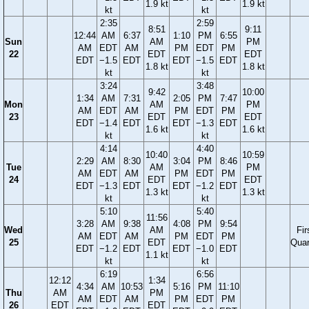
1.9 kt
1.9 kt
kt
kt
2:35
2:59
8:51
9:11
12:44
AM
6:37
1:10
PM
6:55
Sun
AM
PM
AM
EDT
AM
PM
EDT
PM
22
EDT
EDT
EDT
−1.5
EDT
EDT
−1.5
EDT
1.8 kt
1.8 kt
kt
kt
3:24
3:48
9:42
10:00
1:34
AM
7:31
2:05
PM
7:47
Mon
AM
PM
AM
EDT
AM
PM
EDT
PM
23
EDT
EDT
EDT
−1.4
EDT
EDT
−1.3
EDT
1.6 kt
1.6 kt
kt
kt
4:14
4:40
10:40
10:59
2:29
AM
8:30
3:04
PM
8:46
Tue
AM
PM
AM
EDT
AM
PM
EDT
PM
24
EDT
EDT
EDT
−1.3
EDT
EDT
−1.2
EDT
1.3 kt
1.3 kt
kt
kt
5:10
5:40
11:56
3:28
AM
9:38
4:08
PM
9:54
Wed
AM
Fir
AM
EDT
AM
PM
EDT
PM
25
EDT
Quar
EDT
−1.2
EDT
EDT
−1.0
EDT
1.1 kt
kt
kt
6:19
6:56
12:12
1:34
4:34
AM
10:53
5:16
PM
11:10
Thu
AM
PM
AM
EDT
AM
PM
EDT
PM
26
EDT
EDT