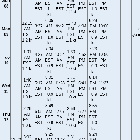
Sun
AM
AM
EST
AM
PM
EST
PM
08
EST
EST
−1.1
EST
EST
−1.0
EST
1.2 kt
kt
kt
6:05
6:29
12:15
12:43
3:37
AM
9:42
4:04
PM
10:00
Mon
AM
PM
La
AM
EST
AM
PM
EST
PM
09
EST
EST
Quar
EST
−1.0
EST
EST
−0.9
EST
1.2 kt
1.1 kt
kt
kt
7:04
7:23
1:01
1:30
4:27
AM
10:34
4:52
PM
10:50
Tue
AM
PM
AM
EST
AM
PM
EST
PM
10
EST
EST
EST
−0.9
EST
EST
−0.9
EST
1.1 kt
1.0 kt
kt
kt
8:01
8:14
1:46
2:16
5:17
AM
11:23
5:41
PM
11:37
Wed
AM
PM
AM
EST
AM
PM
EST
PM
11
EST
EST
EST
−0.9
EST
EST
−0.9
EST
1.0 kt
1.0 kt
kt
kt
8:49
8:55
2:28
2:58
6:05
AM
12:07
6:27
PM
Thu
AM
PM
AM
EST
PM
PM
EST
12
EST
EST
EST
−0.9
EST
EST
−1.0
1.0 kt
1.0 kt
kt
kt
9:25
9:24
3:02
3:31
12:20
6:51
AM
12:48
7:11
PM