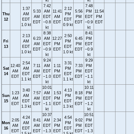
kt
kt
7:42
7:48
1:37
2:12
5:33
AM
11:41
5:56
PM
11:54
Thu
AM
PM
AM
EDT
AM
PM
EDT
PM
12
EDT
EDT
EDT
−0.8
EDT
EDT
−0.9
EDT
1.0 kt
0.9 kt
kt
kt
8:38
8:41
2:13
2:50
6:23
AM
12:27
6:45
PM
Fri
AM
PM
AM
EDT
PM
PM
EDT
13
EDT
EDT
EDT
−0.9
EDT
EDT
−0.9
1.0 kt
1.0 kt
kt
kt
9:24
9:29
2:54
3:31
12:40
7:11
AM
1:11
7:33
PM
Sat
AM
PM
AM
AM
EDT
PM
PM
EDT
14
EDT
EDT
EDT
EDT
−1.0
EDT
EDT
−1.1
1.1 kt
1.1 kt
kt
kt
10:01
10:11
3:40
4:13
1:23
7:57
AM
1:53
8:18
PM
Sun
AM
PM
AM
AM
EDT
PM
PM
EDT
15
EDT
EDT
EDT
EDT
−1.1
EDT
EDT
−1.2
1.3 kt
1.3 kt
kt
kt
10:37
10:51
4:24
4:54
2:05
8:41
AM
2:34
9:02
PM
Mon
AM
PM
AM
AM
EDT
PM
PM
EDT
16
EDT
EDT
EDT
EDT
−1.3
EDT
EDT
−1.3
1.5 kt
1.5 kt