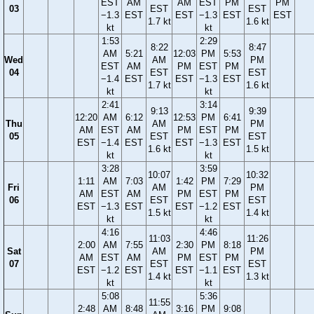
EST
AM
AM
EST
PM
PM
03
EST
EST
−1.3
EST
EST
−1.3
EST
EST
1.7 kt
1.6 kt
kt
kt
1:53
2:29
8:22
8:47
AM
5:21
12:03
PM
5:53
Wed
AM
PM
EST
AM
PM
EST
PM
04
EST
EST
−1.4
EST
EST
−1.3
EST
1.7 kt
1.6 kt
kt
kt
2:41
3:14
9:13
9:39
12:20
AM
6:12
12:53
PM
6:41
Thu
AM
PM
AM
EST
AM
PM
EST
PM
05
EST
EST
EST
−1.4
EST
EST
−1.3
EST
1.6 kt
1.5 kt
kt
kt
3:28
3:59
10:07
10:32
1:11
AM
7:03
1:42
PM
7:29
Fri
AM
PM
AM
EST
AM
PM
EST
PM
06
EST
EST
EST
−1.3
EST
EST
−1.2
EST
1.5 kt
1.4 kt
kt
kt
4:16
4:46
11:03
11:26
2:00
AM
7:55
2:30
PM
8:18
Sat
AM
PM
AM
EST
AM
PM
EST
PM
07
EST
EST
EST
−1.2
EST
EST
−1.1
EST
1.4 kt
1.3 kt
kt
kt
5:08
5:36
11:55
2:48
AM
8:48
3:16
PM
9:08