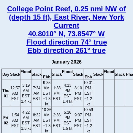
College Point Reef, 0.25 nmi NW of
(depth 15 ft), East River, New York
Current
40.8010° N, 73.8547° W
Flood direction 74° true
Ebb direction 261° true
January 2026
Flood
Flood
Flood
Day
Slack
Slack
Slack
Slack
Slack
Slack
Pha
Ebb
Ebb
9:35
10:01
3:19
4:13
12:57
7:34
AM
1:38
8:10
PM
Thu
AM
PM
AM
AM
EST
PM
PM
EST
01
EST
EST
EST
EST
−1.3
EST
EST
−1.2
1.4 kt
1.4 kt
kt
kt
10:36
10:59
4:22
5:16
1:54
8:32
AM
2:36
9:07
PM
Fri
AM
PM
AM
AM
EST
PM
PM
EST
02
EST
EST
EST
EST
−1.3
EST
EST
−1.2
1.5 kt
1.5 kt
kt
kt