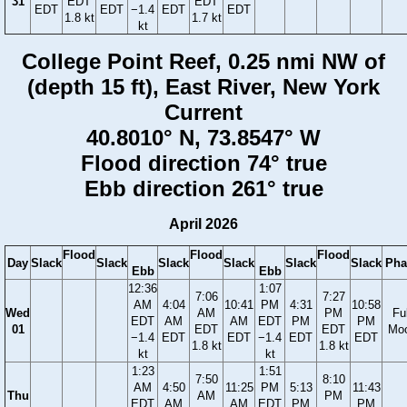
31
EDT
EDT
EDT
EDT
−1.4
EDT
EDT
1.8 kt
1.7 kt
kt
College Point Reef, 0.25 nmi NW of
(depth 15 ft), East River, New York
Current
40.8010° N, 73.8547° W
Flood direction 74° true
Ebb direction 261° true
April 2026
Flood
Flood
Flood
Day
Slack
Slack
Slack
Slack
Slack
Slack
Pha
Ebb
Ebb
12:36
1:07
7:06
7:27
AM
4:04
10:41
PM
4:31
10:58
Wed
AM
PM
Ful
EDT
AM
AM
EDT
PM
PM
01
EDT
EDT
Mo
−1.4
EDT
EDT
−1.4
EDT
EDT
1.8 kt
1.8 kt
kt
kt
1:23
1:51
7:50
8:10
AM
4:50
11:25
PM
5:13
11:43
Thu
AM
PM
EDT
AM
AM
EDT
PM
PM