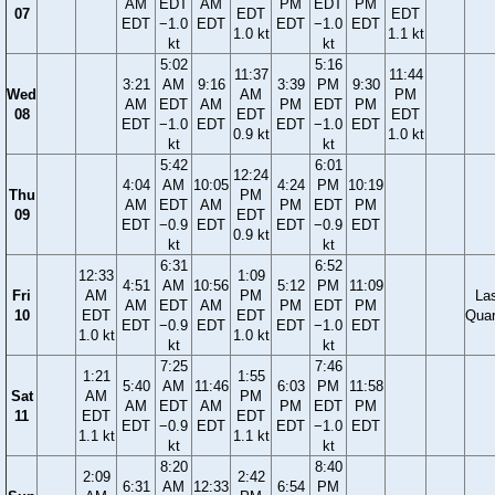
AM
EDT
AM
PM
EDT
PM
07
EDT
EDT
EDT
−1.0
EDT
EDT
−1.0
EDT
1.0 kt
1.1 kt
kt
kt
5:02
5:16
11:37
11:44
3:21
AM
9:16
3:39
PM
9:30
Wed
AM
PM
AM
EDT
AM
PM
EDT
PM
08
EDT
EDT
EDT
−1.0
EDT
EDT
−1.0
EDT
0.9 kt
1.0 kt
kt
kt
5:42
6:01
12:24
4:04
AM
10:05
4:24
PM
10:19
Thu
PM
AM
EDT
AM
PM
EDT
PM
09
EDT
EDT
−0.9
EDT
EDT
−0.9
EDT
0.9 kt
kt
kt
6:31
6:52
12:33
1:09
4:51
AM
10:56
5:12
PM
11:09
Fri
AM
PM
La
AM
EDT
AM
PM
EDT
PM
10
EDT
EDT
Quar
EDT
−0.9
EDT
EDT
−1.0
EDT
1.0 kt
1.0 kt
kt
kt
7:25
7:46
1:21
1:55
5:40
AM
11:46
6:03
PM
11:58
Sat
AM
PM
AM
EDT
AM
PM
EDT
PM
11
EDT
EDT
EDT
−0.9
EDT
EDT
−1.0
EDT
1.1 kt
1.1 kt
kt
kt
8:20
8:40
2:09
2:42
6:31
AM
12:33
6:54
PM