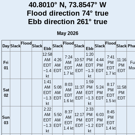
40.8010° N, 73.8547° W
Flood direction 74° true
Ebb direction 261° true
May 2026
Flood
Flood
Flood
Day
Slack
Slack
Slack
Slack
Slack
Slack
Pha
Ebb
Ebb
12:58
1:20
7:24
7:41
AM
4:26
10:57
PM
4:44
11:16
Fri
AM
PM
Ful
EDT
AM
AM
EDT
PM
PM
01
EDT
EDT
Mo
−1.4
EDT
EDT
−1.3
EDT
EDT
1.7 kt
1.7 kt
kt
kt
1:41
1:59
8:03
8:17
AM
5:08
11:37
PM
5:24
11:58
Sat
AM
PM
EDT
AM
AM
EDT
PM
PM
02
EDT
EDT
−1.3
EDT
EDT
−1.3
EDT
EDT
1.6 kt
1.5 kt
kt
kt
2:22
2:33
8:37
8:45
AM
5:50
12:17
PM
6:03
Sun
AM
PM
EDT
AM
PM
EDT
PM
03
EDT
EDT
−1.3
EDT
EDT
−1.2
EDT
1.4 kt
1.4 kt
kt
kt