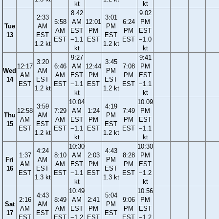
kt
kt
8:42
9:02
2:33
3:01
5:58
AM
12:01
6:24
PM
Tue
AM
PM
AM
EST
PM
PM
EST
13
EST
EST
EST
−1.1
EST
EST
−1.0
1.2 kt
1.2 kt
kt
kt
9:27
9:41
3:20
3:45
12:17
6:46
AM
12:44
7:08
PM
Wed
AM
PM
AM
AM
EST
PM
PM
EST
14
EST
EST
EST
EST
−1.1
EST
EST
−1.1
1.2 kt
1.2 kt
kt
kt
10:04
10:09
3:59
4:19
12:58
7:29
AM
1:24
7:49
PM
Thu
AM
PM
AM
AM
EST
PM
PM
EST
15
EST
EST
EST
EST
−1.1
EST
EST
−1.1
1.2 kt
1.2 kt
kt
kt
10:30
10:30
4:24
4:43
1:37
8:10
AM
2:03
8:28
PM
Fri
AM
PM
AM
AM
EST
PM
PM
EST
16
EST
EST
EST
EST
−1.1
EST
EST
−1.2
1.3 kt
1.3 kt
kt
kt
10:49
10:56
4:43
5:04
2:16
8:49
AM
2:41
9:06
PM
Sat
AM
PM
AM
AM
EST
PM
PM
EST
17
EST
EST
EST
EST
−1.2
EST
EST
−1.2