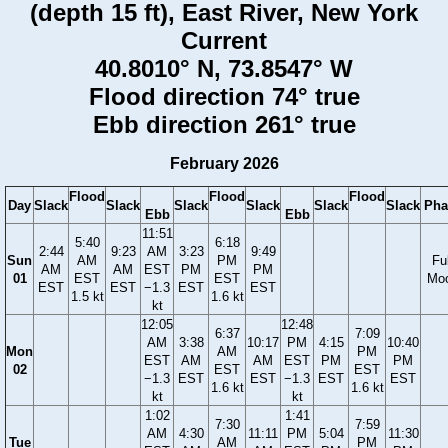
(depth 15 ft), East River, New York
Current
40.8010° N, 73.8547° W
Flood direction 74° true
Ebb direction 261° true
February 2026
Flood
Flood
Flood
Day
Slack
Slack
Slack
Slack
Slack
Slack
Pha
Ebb
Ebb
11:51
5:40
6:18
2:44
9:23
AM
3:23
9:49
Sun
AM
PM
Ful
AM
AM
EST
PM
PM
01
EST
EST
Mo
EST
EST
−1.3
EST
EST
1.5 kt
1.6 kt
kt
12:05
12:48
6:37
7:09
AM
3:38
10:17
PM
4:15
10:40
Mon
AM
PM
EST
AM
AM
EST
PM
PM
02
EST
EST
−1.3
EST
EST
−1.3
EST
EST
1.6 kt
1.6 kt
kt
kt
1:02
1:41
7:30
7:59
AM
4:30
11:11
PM
5:04
11:30
Tue
AM
PM