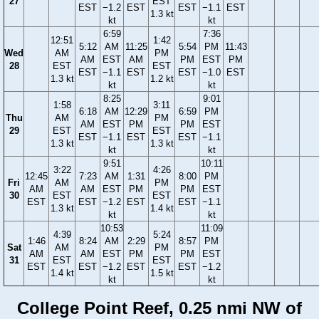
27
EST
EST
−1.2
EST
EST
−1.1
EST
1.3 kt
kt
kt
6:59
7:36
12:51
1:42
5:12
AM
11:25
5:54
PM
11:43
Wed
AM
PM
AM
EST
AM
PM
EST
PM
28
EST
EST
EST
−1.1
EST
EST
−1.0
EST
1.3 kt
1.2 kt
kt
kt
8:25
9:01
1:58
3:11
6:18
AM
12:29
6:59
PM
Thu
AM
PM
AM
EST
PM
PM
EST
29
EST
EST
EST
−1.1
EST
EST
−1.1
1.3 kt
1.3 kt
kt
kt
9:51
10:11
3:22
4:26
12:45
7:23
AM
1:31
8:00
PM
Fri
AM
PM
AM
AM
EST
PM
PM
EST
30
EST
EST
EST
EST
−1.2
EST
EST
−1.1
1.3 kt
1.4 kt
kt
kt
10:53
11:09
4:39
5:24
1:46
8:24
AM
2:29
8:57
PM
Sat
AM
PM
AM
AM
EST
PM
PM
EST
31
EST
EST
EST
EST
−1.2
EST
EST
−1.2
1.4 kt
1.5 kt
kt
kt
College Point Reef, 0.25 nmi NW of