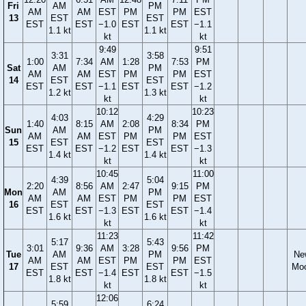
Fri
AM
PM
AM
AM
EST
PM
PM
EST
13
EST
EST
EST
EST
−1.0
EST
EST
−1.1
1.1 kt
1.1 kt
kt
kt
9:49
9:51
3:31
3:58
1:00
7:34
AM
1:28
7:53
PM
Sat
AM
PM
AM
AM
EST
PM
PM
EST
14
EST
EST
EST
EST
−1.1
EST
EST
−1.2
1.2 kt
1.3 kt
kt
kt
10:12
10:23
4:03
4:29
1:40
8:15
AM
2:08
8:34
PM
Sun
AM
PM
AM
AM
EST
PM
PM
EST
15
EST
EST
EST
EST
−1.2
EST
EST
−1.3
1.4 kt
1.4 kt
kt
kt
10:45
11:00
4:39
5:04
2:20
8:56
AM
2:47
9:15
PM
Mon
AM
PM
AM
AM
EST
PM
PM
EST
16
EST
EST
EST
EST
−1.3
EST
EST
−1.4
1.6 kt
1.6 kt
kt
kt
11:23
11:42
5:17
5:43
3:01
9:36
AM
3:28
9:56
PM
Tue
AM
PM
Ne
AM
AM
EST
PM
PM
EST
17
EST
EST
Mo
EST
EST
−1.4
EST
EST
−1.5
1.8 kt
1.8 kt
kt
kt
12:06
5:59
6:24