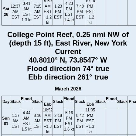
9:59
10:14
3:41
4:23
12:37
7:15
AM
1:23
7:48
PM
Sat
AM
PM
AM
AM
EST
PM
PM
EST
28
EST
EST
EST
EST
−1.2
EST
EST
−1.2
1.3 kt
1.4 kt
kt
kt
College Point Reef, 0.25 nmi NW of
(depth 15 ft), East River, New York
Current
40.8010° N, 73.8547° W
Flood direction 74° true
Ebb direction 261° true
March 2026
Flood
Flood
Flood
Day
Slack
Slack
Slack
Slack
Slack
Slack
Pha
Ebb
Ebb
10:52
11:05
4:44
5:16
1:37
8:16
AM
2:18
8:42
PM
Sun
AM
PM
AM
AM
EST
PM
PM
EST
01
EST
EST
EST
EST
−1.3
EST
EST
−1.3
1.5 kt
1.6 kt
kt
kt