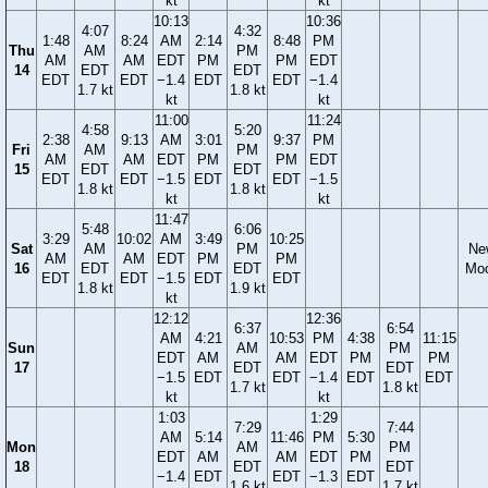
kt
kt
10:13
10:36
4:07
4:32
1:48
8:24
AM
2:14
8:48
PM
Thu
AM
PM
AM
AM
EDT
PM
PM
EDT
14
EDT
EDT
EDT
EDT
−1.4
EDT
EDT
−1.4
1.7 kt
1.8 kt
kt
kt
11:00
11:24
4:58
5:20
2:38
9:13
AM
3:01
9:37
PM
Fri
AM
PM
AM
AM
EDT
PM
PM
EDT
15
EDT
EDT
EDT
EDT
−1.5
EDT
EDT
−1.5
1.8 kt
1.8 kt
kt
kt
11:47
5:48
6:06
3:29
10:02
AM
3:49
10:25
Sat
AM
PM
Ne
AM
AM
EDT
PM
PM
16
EDT
EDT
Mo
EDT
EDT
−1.5
EDT
EDT
1.8 kt
1.9 kt
kt
12:12
12:36
6:37
6:54
AM
4:21
10:53
PM
4:38
11:15
Sun
AM
PM
EDT
AM
AM
EDT
PM
PM
17
EDT
EDT
−1.5
EDT
EDT
−1.4
EDT
EDT
1.7 kt
1.8 kt
kt
kt
1:03
1:29
7:29
7:44
AM
5:14
11:46
PM
5:30
Mon
AM
PM
EDT
AM
AM
EDT
PM
18
EDT
EDT
−1.4
EDT
EDT
−1.3
EDT
1.6 kt
1.7 kt