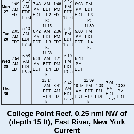
4:17
4:45
1:09
7:48
AM
1:48
8:08
PM
Mon
AM
PM
AM
AM
EDT
PM
PM
EDT
27
EDT
EDT
EDT
EDT
−1.2
EDT
EDT
−1.3
1.5 kt
1.5 kt
kt
kt
11:15
11:30
5:10
5:34
2:03
8:42
AM
2:36
9:00
PM
Tue
AM
PM
AM
AM
EDT
PM
PM
EDT
28
EDT
EDT
EDT
EDT
−1.3
EDT
EDT
−1.4
1.7 kt
1.7 kt
kt
kt
11:58
5:58
6:19
2:54
9:31
AM
3:21
9:48
Wed
AM
PM
AM
AM
EDT
PM
PM
29
EDT
EDT
EDT
EDT
−1.4
EDT
EDT
1.8 kt
1.7 kt
kt
12:14
12:39
6:42
7:01
AM
3:41
10:15
PM
4:03
10:33
Thu
AM
PM
EDT
AM
AM
EDT
PM
PM
30
EDT
EDT
−1.4
EDT
EDT
−1.4
EDT
EDT
1.8 kt
1.7 kt
kt
kt
College Point Reef, 0.25 nmi NW of
(depth 15 ft), East River, New York
Current