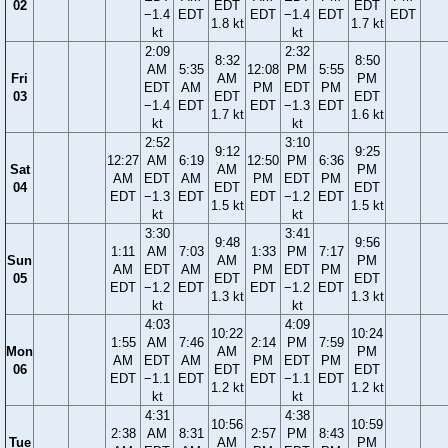
02
EDT
EDT
−1.4
EDT
EDT
−1.4
EDT
EDT
1.8 kt
1.7 kt
kt
kt
2:09
2:32
8:32
8:50
AM
5:35
12:08
PM
5:55
Fri
AM
PM
EDT
AM
PM
EDT
PM
03
EDT
EDT
−1.4
EDT
EDT
−1.3
EDT
1.7 kt
1.6 kt
kt
kt
2:52
3:10
9:12
9:25
12:27
AM
6:19
12:50
PM
6:36
Sat
AM
PM
AM
EDT
AM
PM
EDT
PM
04
EDT
EDT
EDT
−1.3
EDT
EDT
−1.2
EDT
1.5 kt
1.5 kt
kt
kt
3:30
3:41
9:48
9:56
1:11
AM
7:03
1:33
PM
7:17
Sun
AM
PM
AM
EDT
AM
PM
EDT
PM
05
EDT
EDT
EDT
−1.2
EDT
EDT
−1.2
EDT
1.3 kt
1.3 kt
kt
kt
4:03
4:09
10:22
10:24
1:55
AM
7:46
2:14
PM
7:59
Mon
AM
PM
AM
EDT
AM
PM
EDT
PM
06
EDT
EDT
EDT
−1.1
EDT
EDT
−1.1
EDT
1.2 kt
1.2 kt
kt
kt
4:31
4:38
10:56
10:59
2:38
AM
8:31
2:57
PM
8:43
Tue
AM
PM