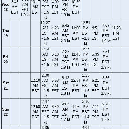
3:43
10:17
PM
4:09
10:39
Wed
AM
PM
AM
AM
EST
PM
PM
18
EST
EST
EST
EST
−1.5
EST
EST
1.9 kt
1.9 kt
kt
12:27
12:51
6:42
7:07
AM
4:26
11:00
PM
4:51
11:23
Thu
AM
PM
EST
AM
AM
EST
PM
PM
19
EST
EST
−1.5
EST
EST
−1.5
EST
EST
2.0 kt
1.9 kt
kt
kt
1:14
1:37
7:27
7:51
AM
5:10
11:45
PM
5:35
Fri
AM
PM
EST
AM
AM
EST
PM
20
EST
EST
−1.5
EST
EST
−1.6
EST
1.9 kt
1.9 kt
kt
kt
2:00
2:23
8:13
8:36
12:10
AM
5:58
12:34
PM
6:21
Sat
AM
PM
AM
EST
AM
PM
EST
PM
21
EST
EST
EST
−1.5
EST
EST
−1.5
EST
1.8 kt
1.8 kt
kt
kt
2:47
3:10
9:03
9:26
12:58
AM
6:49
1:26
PM
7:11
Sun
AM
PM
AM
EST
AM
PM
EST
PM
22
EST
EST
EST
−1.5
EST
EST
−1.4
EST
1.7 kt
1.7 kt
kt
kt
3:35
4:01