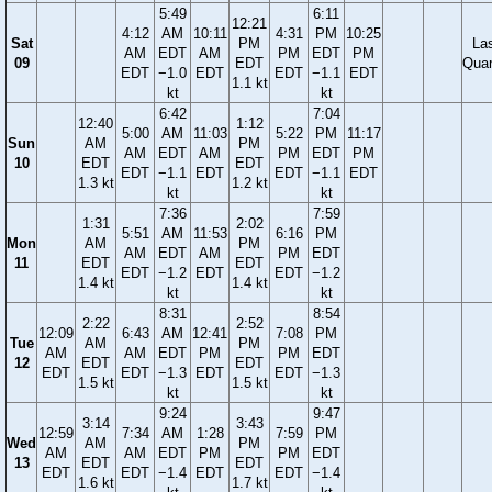
5:49
6:11
12:21
4:12
AM
10:11
4:31
PM
10:25
Sat
PM
La
AM
EDT
AM
PM
EDT
PM
09
EDT
Quar
EDT
−1.0
EDT
EDT
−1.1
EDT
1.1 kt
kt
kt
6:42
7:04
12:40
1:12
5:00
AM
11:03
5:22
PM
11:17
Sun
AM
PM
AM
EDT
AM
PM
EDT
PM
10
EDT
EDT
EDT
−1.1
EDT
EDT
−1.1
EDT
1.3 kt
1.2 kt
kt
kt
7:36
7:59
1:31
2:02
5:51
AM
11:53
6:16
PM
Mon
AM
PM
AM
EDT
AM
PM
EDT
11
EDT
EDT
EDT
−1.2
EDT
EDT
−1.2
1.4 kt
1.4 kt
kt
kt
8:31
8:54
2:22
2:52
12:09
6:43
AM
12:41
7:08
PM
Tue
AM
PM
AM
AM
EDT
PM
PM
EDT
12
EDT
EDT
EDT
EDT
−1.3
EDT
EDT
−1.3
1.5 kt
1.5 kt
kt
kt
9:24
9:47
3:14
3:43
12:59
7:34
AM
1:28
7:59
PM
Wed
AM
PM
AM
AM
EDT
PM
PM
EDT
13
EDT
EDT
EDT
EDT
−1.4
EDT
EDT
−1.4
1.6 kt
1.7 kt