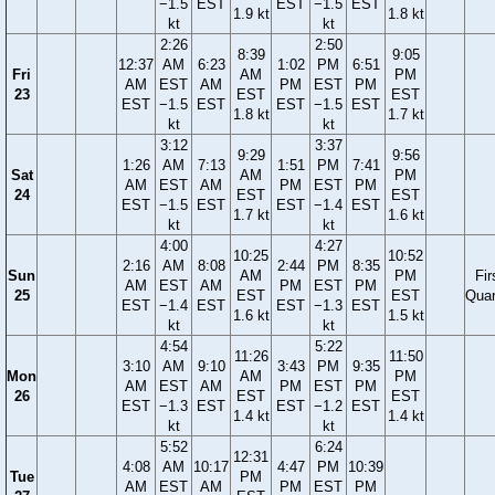
−1.5
EST
EST
−1.5
EST
1.9 kt
1.8 kt
kt
kt
2:26
2:50
8:39
9:05
12:37
AM
6:23
1:02
PM
6:51
Fri
AM
PM
AM
EST
AM
PM
EST
PM
23
EST
EST
EST
−1.5
EST
EST
−1.5
EST
1.8 kt
1.7 kt
kt
kt
3:12
3:37
9:29
9:56
1:26
AM
7:13
1:51
PM
7:41
Sat
AM
PM
AM
EST
AM
PM
EST
PM
24
EST
EST
EST
−1.5
EST
EST
−1.4
EST
1.7 kt
1.6 kt
kt
kt
4:00
4:27
10:25
10:52
2:16
AM
8:08
2:44
PM
8:35
Sun
AM
PM
Fir
AM
EST
AM
PM
EST
PM
25
EST
EST
Quar
EST
−1.4
EST
EST
−1.3
EST
1.6 kt
1.5 kt
kt
kt
4:54
5:22
11:26
11:50
3:10
AM
9:10
3:43
PM
9:35
Mon
AM
PM
AM
EST
AM
PM
EST
PM
26
EST
EST
EST
−1.3
EST
EST
−1.2
EST
1.4 kt
1.4 kt
kt
kt
5:52
6:24
12:31
4:08
AM
10:17
4:47
PM
10:39
Tue
PM
AM
EST
AM
PM
EST
PM