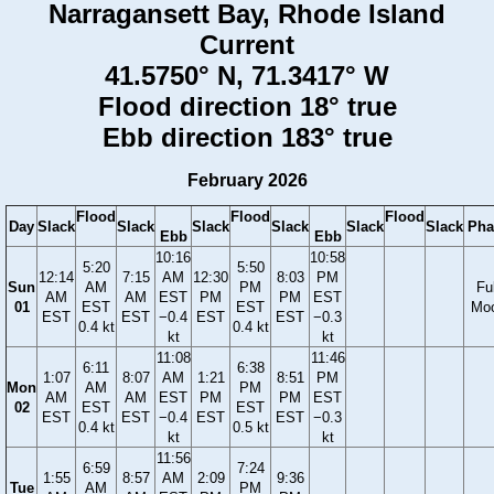
Narragansett Bay, Rhode Island
Current
41.5750° N, 71.3417° W
Flood direction 18° true
Ebb direction 183° true
February 2026
Flood
Flood
Flood
Day
Slack
Slack
Slack
Slack
Slack
Slack
Pha
Ebb
Ebb
10:16
10:58
5:20
5:50
12:14
7:15
AM
12:30
8:03
PM
Sun
AM
PM
Ful
AM
AM
EST
PM
PM
EST
01
EST
EST
Mo
EST
EST
−0.4
EST
EST
−0.3
0.4 kt
0.4 kt
kt
kt
11:08
11:46
6:11
6:38
1:07
8:07
AM
1:21
8:51
PM
Mon
AM
PM
AM
AM
EST
PM
PM
EST
02
EST
EST
EST
EST
−0.4
EST
EST
−0.3
0.4 kt
0.5 kt
kt
kt
11:56
6:59
7:24
1:55
8:57
AM
2:09
9:36
Tue
AM
PM