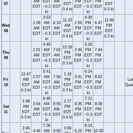
AM
EDT
AM
PM
EDT
PM
07
EDT
EDT
EDT
−0.3
EDT
EDT
−0.3
EDT
0.4 kt
0.3 kt
kt
kt
3:53
4:30
11:22
11:46
1:08
AM
6:10
1:50
PM
6:47
Wed
AM
PM
AM
EDT
AM
PM
EDT
PM
08
EDT
EDT
EDT
−0.3
EDT
EDT
−0.3
EDT
0.4 kt
0.3 kt
kt
kt
4:45
5:26
12:18
2:01
AM
7:02
2:45
PM
7:44
Thu
PM
AM
EDT
AM
PM
EDT
PM
09
EDT
EDT
−0.3
EDT
EDT
−0.3
EDT
0.3 kt
kt
kt
5:41
6:24
12:47
1:18
2:57
AM
7:58
3:41
PM
8:42
Fri
AM
PM
La
AM
EDT
AM
PM
EDT
PM
10
EDT
EDT
Quar
EDT
−0.3
EDT
EDT
−0.3
EDT
0.3 kt
0.3 kt
kt
kt
6:40
7:21
1:48
2:17
3:54
AM
8:55
4:35
PM
9:39
Sat
AM
PM
AM
EDT
AM
PM
EDT
PM
11
EDT
EDT
EDT
−0.3
EDT
EDT
−0.3
EDT
0.3 kt
0.4 kt
kt
kt
7:36
8:14
2:45
3:09
4:49
AM
9:50
5:25
PM
10:30