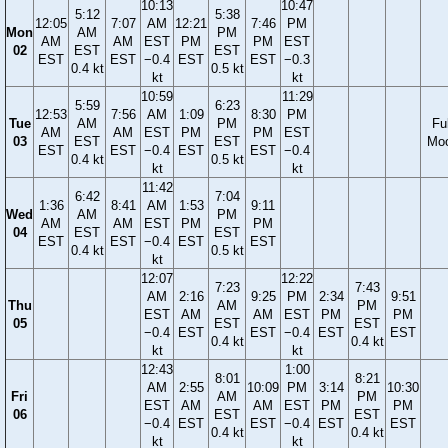
10:13
10:47
5:12
5:38
12:05
7:07
AM
12:21
7:46
PM
Mon
AM
PM
AM
AM
EST
PM
PM
EST
02
EST
EST
EST
EST
−0.4
EST
EST
−0.3
0.4 kt
0.5 kt
kt
kt
10:59
11:29
5:59
6:23
12:53
7:56
AM
1:09
8:30
PM
Tue
AM
PM
Ful
AM
AM
EST
PM
PM
EST
03
EST
EST
Mo
EST
EST
−0.4
EST
EST
−0.4
0.4 kt
0.5 kt
kt
kt
11:42
6:42
7:04
1:36
8:41
AM
1:53
9:11
Wed
AM
PM
AM
AM
EST
PM
PM
04
EST
EST
EST
EST
−0.4
EST
EST
0.4 kt
0.5 kt
kt
12:07
12:22
7:23
7:43
AM
2:16
9:25
PM
2:34
9:51
Thu
AM
PM
EST
AM
AM
EST
PM
PM
05
EST
EST
−0.4
EST
EST
−0.4
EST
EST
0.4 kt
0.4 kt
kt
kt
12:43
1:00
8:01
8:21
AM
2:55
10:09
PM
3:14
10:30
Fri
AM
PM
EST
AM
AM
EST
PM
PM
06
EST
EST
−0.4
EST
EST
−0.4
EST
EST
0.4 kt
0.4 kt
kt
kt