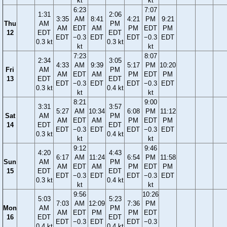
kt
kt
6:23
7:07
1:31
2:06
3:35
AM
8:41
4:21
PM
9:21
Thu
AM
PM
AM
EDT
AM
PM
EDT
PM
12
EDT
EDT
EDT
−0.3
EDT
EDT
−0.3
EDT
0.3 kt
0.3 kt
kt
kt
7:23
8:07
2:34
3:05
4:33
AM
9:39
5:17
PM
10:20
Fri
AM
PM
AM
EDT
AM
PM
EDT
PM
13
EDT
EDT
EDT
−0.3
EDT
EDT
−0.3
EDT
0.3 kt
0.4 kt
kt
kt
8:21
9:00
3:31
3:57
5:27
AM
10:34
6:08
PM
11:12
Sat
AM
PM
AM
EDT
AM
PM
EDT
PM
14
EDT
EDT
EDT
−0.3
EDT
EDT
−0.3
EDT
0.3 kt
0.4 kt
kt
kt
9:12
9:46
4:20
4:43
6:17
AM
11:24
6:54
PM
11:58
Sun
AM
PM
AM
EDT
AM
PM
EDT
PM
15
EDT
EDT
EDT
−0.3
EDT
EDT
−0.3
EDT
0.3 kt
0.4 kt
kt
kt
9:56
10:26
5:03
5:23
7:03
AM
12:09
7:36
PM
Mon
AM
PM
AM
EDT
PM
PM
EDT
16
EDT
EDT
EDT
−0.3
EDT
EDT
−0.3
0.4 kt
0.4 kt