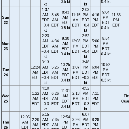
0.5 kt
0.4 kt
kt
kt
1:37
2:03
8:43
9:04
AM
3:48
11:15
PM
4:16
11:33
Sun
AM
PM
EDT
AM
AM
EDT
PM
PM
22
EDT
EDT
−0.4
EDT
EDT
−0.4
EDT
EDT
0.5 kt
0.4 kt
kt
kt
2:23
2:52
9:30
9:54
AM
4:34
12:08
PM
5:06
Mon
AM
PM
EDT
AM
PM
EDT
PM
23
EDT
EDT
−0.4
EDT
EDT
−0.4
EDT
0.4 kt
0.4 kt
kt
kt
3:13
3:48
10:25
10:52
12:24
AM
5:26
1:07
PM
6:04
Tue
AM
PM
AM
EDT
AM
PM
EDT
PM
24
EDT
EDT
EDT
−0.4
EDT
EDT
−0.3
EDT
0.4 kt
0.3 kt
kt
kt
4:10
4:52
11:31
1:22
AM
6:26
2:13
PM
7:11
Wed
AM
Fir
AM
EDT
AM
PM
EDT
PM
25
EDT
Quar
EDT
−0.3
EDT
EDT
−0.3
EDT
0.4 kt
kt
kt
5:15
6:07
12:05
12:54
2:29
AM
7:35
3:26
PM
8:28
Thu
AM
PM
AM
EDT
AM
PM
EDT
PM
26
EDT
EDT