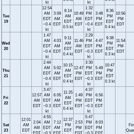
kt
kt
12:54
1:32
8:14
8:36
AM
3:09
10:49
PM
3:48
10:56
Tue
AM
PM
EDT
AM
AM
EDT
PM
PM
19
EDT
EDT
−0.4
EDT
EDT
−0.4
EDT
EDT
0.5 kt
0.4 kt
kt
kt
1:47
2:29
9:11
9:38
AM
4:03
11:46
PM
4:47
11:54
Wed
AM
PM
EDT
AM
AM
EDT
PM
PM
20
EDT
EDT
−0.4
EDT
EDT
−0.3
EDT
EDT
0.4 kt
0.3 kt
kt
kt
2:44
3:30
10:15
10:47
AM
5:02
12:47
PM
5:49
Thu
AM
PM
EDT
AM
PM
EDT
PM
21
EDT
EDT
−0.4
EDT
EDT
−0.3
EDT
0.4 kt
0.3 kt
kt
kt
3:47
4:37
11:25
12:57
AM
6:05
1:49
PM
6:56
Fri
AM
AM
EDT
AM
PM
EDT
PM
22
EDT
EDT
−0.3
EDT
EDT
−0.3
EDT
0.4 kt
kt
kt
4:55
5:47
12:01
12:37
2:04
AM
7:12
2:53
PM
8:03
Sat
AM
PM
Fir
AM
EDT
AM
PM
EDT
PM
23
EDT
EDT
Quar
EDT
−0.3
EDT
EDT
−0.3
EDT