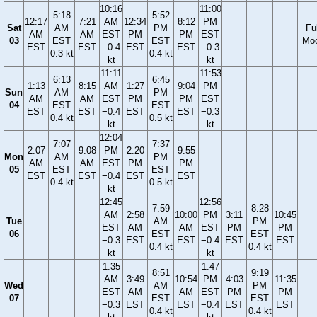
10:16
11:00
5:18
5:52
12:17
7:21
AM
12:34
8:12
PM
Sat
AM
PM
Ful
AM
AM
EST
PM
PM
EST
03
EST
EST
Mo
EST
EST
−0.4
EST
EST
−0.3
0.3 kt
0.4 kt
kt
kt
11:11
11:53
6:13
6:45
1:13
8:15
AM
1:27
9:04
PM
Sun
AM
PM
AM
AM
EST
PM
PM
EST
04
EST
EST
EST
EST
−0.4
EST
EST
−0.3
0.4 kt
0.5 kt
kt
kt
12:04
7:07
7:37
2:07
9:08
PM
2:20
9:55
Mon
AM
PM
AM
AM
EST
PM
PM
05
EST
EST
EST
EST
−0.4
EST
EST
0.4 kt
0.5 kt
kt
12:45
12:56
7:59
8:28
AM
2:58
10:00
PM
3:11
10:45
Tue
AM
PM
EST
AM
AM
EST
PM
PM
06
EST
EST
−0.3
EST
EST
−0.4
EST
EST
0.4 kt
0.4 kt
kt
kt
1:35
1:47
8:51
9:19
AM
3:49
10:54
PM
4:03
11:35
Wed
AM
PM
EST
AM
AM
EST
PM
PM
07
EST
EST
−0.3
EST
EST
−0.4
EST
EST
0.4 kt
0.4 kt