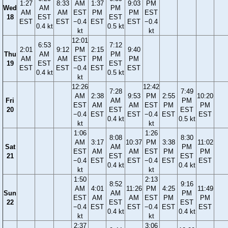
1:27
8:33
AM
1:37
9:03
PM
Wed
AM
PM
AM
AM
EST
PM
PM
EST
18
EST
EST
EST
EST
−0.4
EST
EST
−0.4
0.4 kt
0.5 kt
kt
kt
12:01
6:53
7:12
2:01
9:12
PM
2:15
9:40
Thu
AM
PM
AM
AM
EST
PM
PM
19
EST
EST
EST
EST
−0.4
EST
EST
0.4 kt
0.5 kt
kt
12:26
12:42
7:28
7:49
AM
2:38
9:53
PM
2:55
10:20
Fri
AM
PM
EST
AM
AM
EST
PM
PM
20
EST
EST
−0.4
EST
EST
−0.4
EST
EST
0.4 kt
0.5 kt
kt
kt
1:06
1:26
8:08
8:30
AM
3:17
10:37
PM
3:38
11:02
Sat
AM
PM
EST
AM
AM
EST
PM
PM
21
EST
EST
−0.4
EST
EST
−0.4
EST
EST
0.4 kt
0.4 kt
kt
kt
1:50
2:13
8:52
9:16
AM
4:01
11:26
PM
4:25
11:49
Sun
AM
PM
EST
AM
AM
EST
PM
PM
22
EST
EST
−0.4
EST
EST
−0.4
EST
EST
0.4 kt
0.4 kt
kt
kt
2:37
3:06