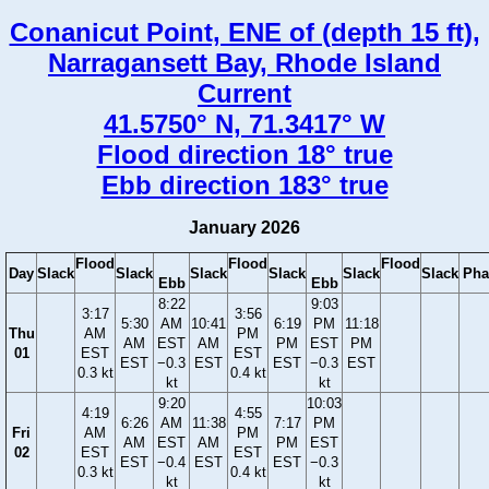
Conanicut Point, ENE of (depth 15 ft),
Narragansett Bay, Rhode Island
Current
41.5750° N, 71.3417° W
Flood direction 18° true
Ebb direction 183° true
January 2026
Flood
Flood
Flood
Day
Slack
Slack
Slack
Slack
Slack
Slack
Pha
Ebb
Ebb
8:22
9:03
3:17
3:56
5:30
AM
10:41
6:19
PM
11:18
Thu
AM
PM
AM
EST
AM
PM
EST
PM
01
EST
EST
EST
−0.3
EST
EST
−0.3
EST
0.3 kt
0.4 kt
kt
kt
9:20
10:03
4:19
4:55
6:26
AM
11:38
7:17
PM
Fri
AM
PM
AM
EST
AM
PM
EST
02
EST
EST
EST
−0.4
EST
EST
−0.3
0.3 kt
0.4 kt
kt
kt