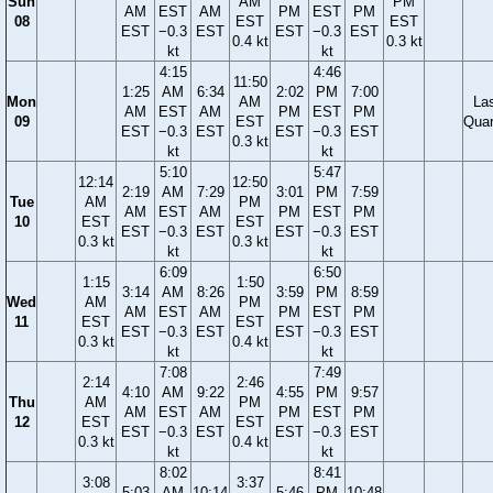
Sun
AM
PM
AM
EST
AM
PM
EST
PM
08
EST
EST
EST
−0.3
EST
EST
−0.3
EST
0.4 kt
0.3 kt
kt
kt
4:15
4:46
11:50
1:25
AM
6:34
2:02
PM
7:00
Mon
AM
La
AM
EST
AM
PM
EST
PM
09
EST
Quar
EST
−0.3
EST
EST
−0.3
EST
0.3 kt
kt
kt
5:10
5:47
12:14
12:50
2:19
AM
7:29
3:01
PM
7:59
Tue
AM
PM
AM
EST
AM
PM
EST
PM
10
EST
EST
EST
−0.3
EST
EST
−0.3
EST
0.3 kt
0.3 kt
kt
kt
6:09
6:50
1:15
1:50
3:14
AM
8:26
3:59
PM
8:59
Wed
AM
PM
AM
EST
AM
PM
EST
PM
11
EST
EST
EST
−0.3
EST
EST
−0.3
EST
0.3 kt
0.4 kt
kt
kt
7:08
7:49
2:14
2:46
4:10
AM
9:22
4:55
PM
9:57
Thu
AM
PM
AM
EST
AM
PM
EST
PM
12
EST
EST
EST
−0.3
EST
EST
−0.3
EST
0.3 kt
0.4 kt
kt
kt
8:02
8:41
3:08
3:37
5:03
AM
10:14
5:46
PM
10:48