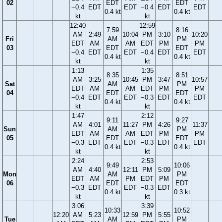
02
EDT
EDT
−0.4
EDT
EDT
−0.4
EDT
EDT
0.4 kt
0.4 kt
kt
kt
12:40
12:59
7:59
8:16
AM
2:49
10:04
PM
3:10
10:20
Fri
AM
PM
EDT
AM
AM
EDT
PM
PM
03
EDT
EDT
−0.4
EDT
EDT
−0.4
EDT
EDT
0.4 kt
0.4 kt
kt
kt
1:13
1:35
8:35
8:51
AM
3:25
10:45
PM
3:47
10:57
Sat
AM
PM
EDT
AM
AM
EDT
PM
PM
04
EDT
EDT
−0.4
EDT
EDT
−0.3
EDT
EDT
0.4 kt
0.4 kt
kt
kt
1:47
2:12
9:11
9:27
AM
4:01
11:27
PM
4:26
11:37
Sun
AM
PM
EDT
AM
AM
EDT
PM
PM
05
EDT
EDT
−0.3
EDT
EDT
−0.3
EDT
EDT
0.4 kt
0.4 kt
kt
kt
2:24
2:53
9:49
10:06
AM
4:40
12:11
PM
5:09
Mon
AM
PM
EDT
AM
PM
EDT
PM
06
EDT
EDT
−0.3
EDT
EDT
−0.3
EDT
0.4 kt
0.3 kt
kt
kt
3:06
3:39
10:33
10:52
12:20
AM
5:23
12:59
PM
5:55
Tue
AM
PM