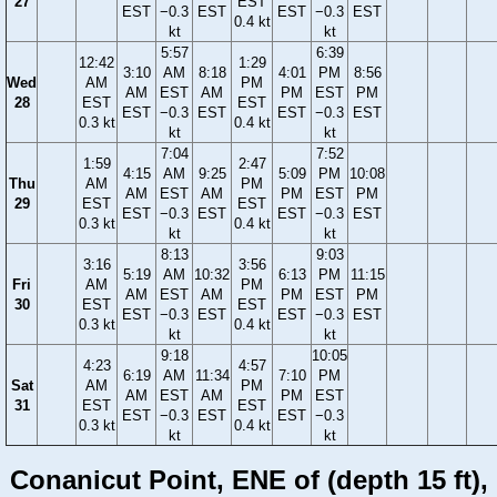
27
EST
EST
−0.3
EST
EST
−0.3
EST
0.4 kt
kt
kt
5:57
6:39
12:42
1:29
3:10
AM
8:18
4:01
PM
8:56
Wed
AM
PM
AM
EST
AM
PM
EST
PM
28
EST
EST
EST
−0.3
EST
EST
−0.3
EST
0.3 kt
0.4 kt
kt
kt
7:04
7:52
1:59
2:47
4:15
AM
9:25
5:09
PM
10:08
Thu
AM
PM
AM
EST
AM
PM
EST
PM
29
EST
EST
EST
−0.3
EST
EST
−0.3
EST
0.3 kt
0.4 kt
kt
kt
8:13
9:03
3:16
3:56
5:19
AM
10:32
6:13
PM
11:15
Fri
AM
PM
AM
EST
AM
PM
EST
PM
30
EST
EST
EST
−0.3
EST
EST
−0.3
EST
0.3 kt
0.4 kt
kt
kt
9:18
10:05
4:23
4:57
6:19
AM
11:34
7:10
PM
Sat
AM
PM
AM
EST
AM
PM
EST
31
EST
EST
EST
−0.3
EST
EST
−0.3
0.3 kt
0.4 kt
kt
kt
Conanicut Point, ENE of (depth 15 ft),