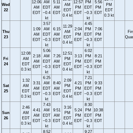
12:06
AM
5:11
12:57
PM
5:56
Wed
AM
PM
AM
EDT
AM
PM
EDT
PM
22
EDT
EDT
EDT
−0.4
EDT
EDT
−0.3
EDT
0.4 kt
0.3 kt
kt
kt
3:57
4:45
11:29
1:09
AM
6:15
2:04
PM
7:06
Thu
AM
Fir
AM
EDT
AM
PM
EDT
PM
23
EDT
Quar
EDT
−0.3
EDT
EDT
−0.3
EDT
0.4 kt
kt
kt
5:06
6:02
12:08
12:51
2:18
AM
7:26
3:13
PM
8:21
Fri
AM
PM
AM
EDT
AM
PM
EDT
PM
24
EDT
EDT
EDT
−0.3
EDT
EDT
−0.3
EDT
0.3 kt
0.4 kt
kt
kt
6:25
7:21
1:32
2:09
3:31
AM
8:40
4:21
PM
9:33
Sat
AM
PM
AM
EDT
AM
PM
EDT
PM
25
EDT
EDT
EDT
−0.3
EDT
EDT
−0.3
EDT
0.3 kt
0.4 kt
kt
kt
7:43
8:30
2:46
3:16
4:41
AM
9:51
5:24
PM
10:38
Sun
AM
PM
AM
EDT
AM
PM
EDT
PM
26
EDT
EDT
EDT
−0.3
EDT
EDT
−0.3
EDT
0.3 kt
0.4 kt
kt
kt
8:52
9:27