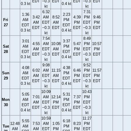
EDT
−0.3
EDT
EDT
−0.3
EDT
0.3 kt
0.4 kt
kt
kt
6:32
7:31
1:36
2:23
3:42
AM
8:52
4:39
PM
9:46
Fri
AM
PM
AM
EDT
AM
PM
EDT
PM
27
EDT
EDT
EDT
−0.3
EDT
EDT
−0.3
EDT
0.3 kt
0.4 kt
kt
kt
7:54
8:49
3:01
3:37
4:55
AM
10:08
5:47
PM
10:57
Sat
AM
PM
AM
EDT
AM
PM
EDT
PM
28
EDT
EDT
EDT
−0.3
EDT
EDT
−0.3
EDT
0.3 kt
0.4 kt
kt
kt
9:08
9:52
4:08
4:38
6:02
AM
11:15
6:46
PM
11:57
Sun
AM
PM
AM
EDT
AM
PM
EDT
PM
29
EDT
EDT
EDT
−0.3
EDT
EDT
−0.3
EDT
0.3 kt
0.4 kt
kt
kt
10:09
10:43
5:05
5:31
7:01
AM
12:14
7:37
PM
Mon
AM
PM
AM
EDT
PM
PM
EDT
30
EDT
EDT
EDT
−0.3
EDT
EDT
−0.3
0.4 kt
0.4 kt
kt
kt
10:59
11:27
5:55
6:18
12:48
7:53
AM
1:05
8:23
PM
Tue
AM
PM
AM
AM
EDT
PM
PM
EDT