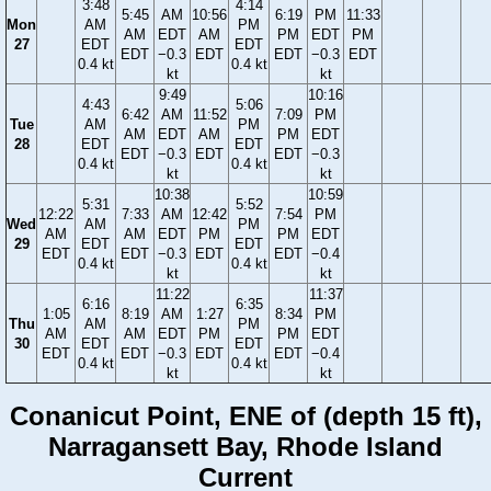
3:48
4:14
5:45
AM
10:56
6:19
PM
11:33
Mon
AM
PM
AM
EDT
AM
PM
EDT
PM
27
EDT
EDT
EDT
−0.3
EDT
EDT
−0.3
EDT
0.4 kt
0.4 kt
kt
kt
9:49
10:16
4:43
5:06
6:42
AM
11:52
7:09
PM
Tue
AM
PM
AM
EDT
AM
PM
EDT
28
EDT
EDT
EDT
−0.3
EDT
EDT
−0.3
0.4 kt
0.4 kt
kt
kt
10:38
10:59
5:31
5:52
12:22
7:33
AM
12:42
7:54
PM
Wed
AM
PM
AM
AM
EDT
PM
PM
EDT
29
EDT
EDT
EDT
EDT
−0.3
EDT
EDT
−0.4
0.4 kt
0.4 kt
kt
kt
11:22
11:37
6:16
6:35
1:05
8:19
AM
1:27
8:34
PM
Thu
AM
PM
AM
AM
EDT
PM
PM
EDT
30
EDT
EDT
EDT
EDT
−0.3
EDT
EDT
−0.4
0.4 kt
0.4 kt
kt
kt
Conanicut Point, ENE of (depth 15 ft),
Narragansett Bay, Rhode Island
Current