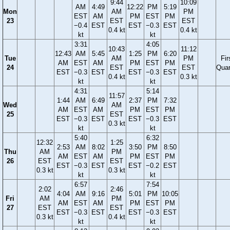
9:44
10:09
AM
4:49
12:22
PM
5:19
Mon
AM
PM
EST
AM
PM
EST
PM
23
EST
EST
−0.4
EST
EST
−0.3
EST
0.4 kt
0.4 kt
kt
kt
3:31
4:05
10:43
11:12
12:43
AM
5:45
1:25
PM
6:20
Tue
AM
PM
Fir
AM
EST
AM
PM
EST
PM
24
EST
EST
Quar
EST
−0.3
EST
EST
−0.3
EST
0.4 kt
0.3 kt
kt
kt
4:31
5:14
11:57
1:44
AM
6:49
2:37
PM
7:32
Wed
AM
AM
EST
AM
PM
EST
PM
25
EST
EST
−0.3
EST
EST
−0.3
EST
0.3 kt
kt
kt
5:40
6:32
12:32
1:25
2:53
AM
8:02
3:50
PM
8:50
Thu
AM
PM
AM
EST
AM
PM
EST
PM
26
EST
EST
EST
−0.3
EST
EST
−0.2
EST
0.3 kt
0.3 kt
kt
kt
6:57
7:54
2:02
2:46
4:04
AM
9:16
5:01
PM
10:05
Fri
AM
PM
AM
EST
AM
PM
EST
PM
27
EST
EST
EST
−0.3
EST
EST
−0.3
EST
0.3 kt
0.4 kt
kt
kt