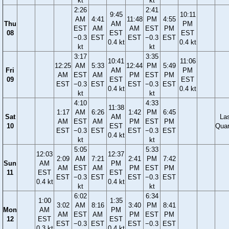
kt
kt
2:26
2:41
9:45
10:11
AM
4:41
11:48
PM
4:55
Thu
AM
PM
EST
AM
AM
EST
PM
08
EST
EST
−0.3
EST
EST
−0.3
EST
0.4 kt
0.4 kt
kt
kt
3:17
3:35
10:41
11:06
12:25
AM
5:33
12:44
PM
5:49
Fri
AM
PM
AM
EST
AM
PM
EST
PM
09
EST
EST
EST
−0.3
EST
EST
−0.3
EST
0.4 kt
0.4 kt
kt
kt
4:10
4:33
11:38
1:17
AM
6:26
1:42
PM
6:45
Sat
AM
La
AM
EST
AM
PM
EST
PM
10
EST
Quar
EST
−0.3
EST
EST
−0.3
EST
0.4 kt
kt
kt
5:05
5:33
12:03
12:37
2:09
AM
7:21
2:41
PM
7:42
Sun
AM
PM
AM
EST
AM
PM
EST
PM
11
EST
EST
EST
−0.3
EST
EST
−0.3
EST
0.4 kt
0.4 kt
kt
kt
6:02
6:34
1:00
1:35
3:02
AM
8:16
3:40
PM
8:41
Mon
AM
PM
AM
EST
AM
PM
EST
PM
12
EST
EST
EST
−0.3
EST
EST
−0.3
EST
0.3 kt
0.4 kt