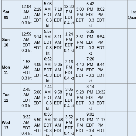
5:03
5:42
12:04
12:30
2:19
AM
7:18
3:00
PM
8:02
Sat
AM
PM
La
AM
EDT
AM
PM
EDT
PM
09
EDT
EDT
Quar
EDT
−0.3
EDT
EDT
−0.3
EDT
0.3 kt
0.4 kt
kt
kt
5:57
6:35
12:59
1:24
3:14
AM
8:11
3:51
PM
8:54
Sun
AM
PM
AM
EDT
AM
PM
EDT
PM
10
EDT
EDT
EDT
−0.3
EDT
EDT
−0.3
EDT
0.3 kt
0.4 kt
kt
kt
6:52
7:26
1:53
2:16
4:08
AM
9:05
4:40
PM
9:44
Mon
AM
PM
AM
EDT
AM
PM
EDT
PM
11
EDT
EDT
EDT
−0.3
EDT
EDT
−0.3
EDT
0.3 kt
0.4 kt
kt
kt
7:44
8:14
2:45
3:05
5:00
AM
9:58
5:28
PM
10:32
Tue
AM
PM
AM
EDT
AM
PM
EDT
PM
12
EDT
EDT
EDT
−0.3
EDT
EDT
−0.3
EDT
0.3 kt
0.4 kt
kt
kt
8:35
9:01
3:32
3:52
5:50
AM
10:48
6:13
PM
11:17
Wed
AM
PM
AM
EDT
AM
PM
EDT
PM
13
EDT
EDT
EDT
−0.3
EDT
EDT
−0.4
EDT
0.4 kt
0.4 kt