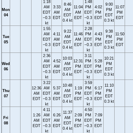
1:18
1:48
8:46
9:00
AM
3:33
11:04
PM
4:02
11:07
Mon
AM
PM
EDT
AM
AM
EDT
PM
PM
04
EDT
EDT
−0.3
EDT
EDT
−0.3
EDT
EDT
0.4 kt
0.3 kt
kt
kt
1:55
2:28
9:22
9:38
AM
4:11
11:46
PM
4:43
11:50
Tue
AM
PM
EDT
AM
AM
EDT
PM
PM
05
EDT
EDT
−0.3
EDT
EDT
−0.3
EDT
EDT
0.4 kt
0.3 kt
kt
kt
2:36
3:11
10:03
10:21
AM
4:52
12:31
PM
5:28
Wed
AM
PM
EDT
AM
PM
EDT
PM
06
EDT
EDT
−0.3
EDT
EDT
−0.3
EDT
0.4 kt
0.3 kt
kt
kt
3:22
3:59
10:48
11:10
12:36
AM
5:37
1:19
PM
6:17
Thu
AM
PM
AM
EDT
AM
PM
EDT
PM
07
EDT
EDT
EDT
−0.3
EDT
EDT
−0.3
EDT
0.4 kt
0.3 kt
kt
kt
4:11
4:50
11:37
1:26
AM
6:26
2:09
PM
7:09
Fri
AM
AM
EDT
AM
PM
EDT
PM
08
EDT
EDT
−0.3
EDT
EDT
−0.3
EDT
0.4 kt
kt
kt