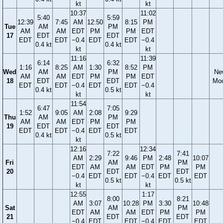
kt
kt
10:37
11:02
5:40
5:59
12:39
7:45
AM
12:50
8:15
PM
Tue
AM
PM
AM
AM
EDT
PM
PM
EDT
17
EDT
EDT
EDT
EDT
−0.4
EDT
EDT
−0.4
0.4 kt
0.4 kt
kt
kt
11:16
11:39
6:14
6:32
1:16
8:25
AM
1:30
8:52
PM
Wed
AM
PM
Ne
AM
AM
EDT
PM
PM
EDT
18
EDT
EDT
Mo
EDT
EDT
−0.4
EDT
EDT
−0.4
0.4 kt
0.5 kt
kt
kt
11:54
6:47
7:05
1:52
9:05
AM
2:08
9:29
Thu
AM
PM
AM
AM
EDT
PM
PM
19
EDT
EDT
EDT
EDT
−0.4
EDT
EDT
0.4 kt
0.5 kt
kt
12:16
12:34
7:22
7:41
AM
2:29
9:46
PM
2:48
10:07
Fri
AM
PM
EDT
AM
AM
EDT
PM
PM
20
EDT
EDT
−0.4
EDT
EDT
−0.4
EDT
EDT
0.5 kt
0.5 kt
kt
kt
12:55
1:17
8:00
8:21
AM
3:07
10:28
PM
3:30
10:48
Sat
AM
PM
EDT
AM
AM
EDT
PM
PM
21
EDT
EDT
−0.4
EDT
EDT
−0.4
EDT
EDT