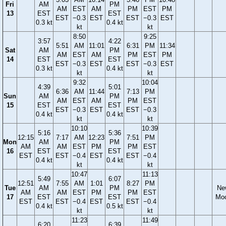
Fri
AM
PM
AM
EST
AM
PM
EST
PM
13
EST
EST
EST
−0.3
EST
EST
−0.3
EST
0.3 kt
0.4 kt
kt
kt
8:50
9:25
3:57
4:22
5:51
AM
11:01
6:31
PM
11:34
Sat
AM
PM
AM
EST
AM
PM
EST
PM
14
EST
EST
EST
−0.3
EST
EST
−0.3
EST
0.3 kt
0.4 kt
kt
kt
9:32
10:04
4:39
5:01
6:36
AM
11:44
7:13
PM
Sun
AM
PM
AM
EST
AM
PM
EST
15
EST
EST
EST
−0.3
EST
EST
−0.3
0.4 kt
0.4 kt
kt
kt
10:10
10:39
5:16
5:36
12:15
7:17
AM
12:23
7:51
PM
Mon
AM
PM
AM
AM
EST
PM
PM
EST
16
EST
EST
EST
EST
−0.4
EST
EST
−0.4
0.4 kt
0.4 kt
kt
kt
10:47
11:13
5:49
6:07
12:51
7:55
AM
1:01
8:27
PM
Tue
AM
PM
Ne
AM
AM
EST
PM
PM
EST
17
EST
EST
Mo
EST
EST
−0.4
EST
EST
−0.4
0.4 kt
0.5 kt
kt
kt
11:23
11:49
6:20
6:39