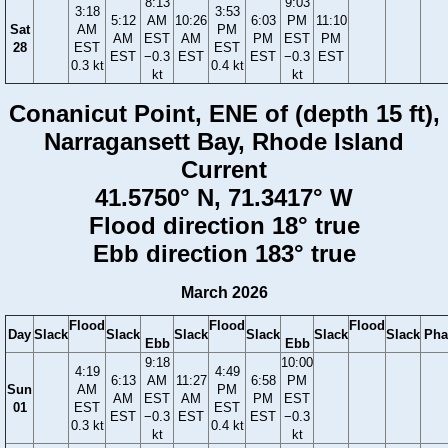
8:13
9:03
3:18
3:53
5:12
AM
10:26
6:03
PM
11:10
Sat
AM
PM
AM
EST
AM
PM
EST
PM
28
EST
EST
EST
−0.3
EST
EST
−0.3
EST
0.3 kt
0.4 kt
kt
kt
Conanicut Point, ENE of (depth 15 ft),
Narragansett Bay, Rhode Island
Current
41.5750° N, 71.3417° W
Flood direction 18° true
Ebb direction 183° true
March 2026
Flood
Flood
Flood
Day
Slack
Slack
Slack
Slack
Slack
Slack
Pha
Ebb
Ebb
9:18
10:00
4:19
4:49
6:13
AM
11:27
6:58
PM
Sun
AM
PM
AM
EST
AM
PM
EST
01
EST
EST
EST
−0.3
EST
EST
−0.3
0.3 kt
0.4 kt
kt
kt