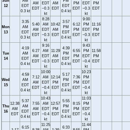
Sun
AM
PM
AM
EDT
AM
PM
EDT
PM
12
EDT
EDT
EDT
−0.3
EDT
EDT
−0.3
EDT
0.3 kt
0.4 kt
kt
kt
8:28
9:00
3:35
3:57
5:40
AM
10:42
6:12
PM
11:16
Mon
AM
PM
AM
EDT
AM
PM
EDT
PM
13
EDT
EDT
EDT
−0.3
EDT
EDT
−0.3
EDT
0.3 kt
0.4 kt
kt
kt
9:16
9:43
4:19
4:39
6:27
AM
11:29
6:55
PM
11:58
Tue
AM
PM
AM
EDT
AM
PM
EDT
PM
14
EDT
EDT
EDT
−0.3
EDT
EDT
−0.4
EDT
0.4 kt
0.4 kt
kt
kt
10:00
10:23
4:59
5:17
7:12
AM
12:14
7:36
PM
Wed
AM
PM
AM
EDT
PM
PM
EDT
15
EDT
EDT
EDT
−0.4
EDT
EDT
−0.4
0.4 kt
0.4 kt
kt
kt
10:43
11:03
5:37
5:55
12:38
7:55
AM
12:57
8:15
PM
Thu
AM
PM
AM
AM
EDT
PM
PM
EDT
16
EDT
EDT
EDT
EDT
−0.4
EDT
EDT
−0.4
0.4 kt
0.4 kt
kt
kt
11:25
11:44
6:15
6:33
1:17
8:38
AM
1:39
8:55
PM