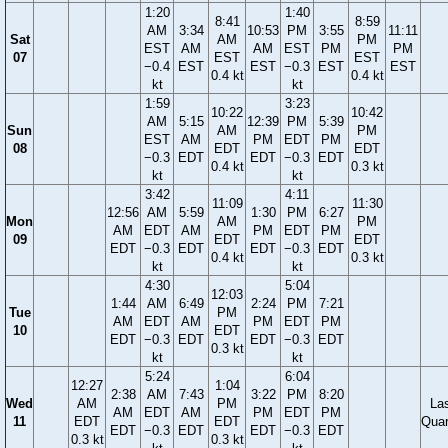
1:20
1:40
8:41
8:59
AM
3:34
10:53
PM
3:55
11:11
Sat
AM
PM
EST
AM
AM
EST
PM
PM
07
EST
EST
−0.4
EST
EST
−0.3
EST
EST
0.4 kt
0.4 kt
kt
kt
1:59
3:23
10:22
10:42
AM
5:15
12:39
PM
5:39
Sun
AM
PM
EST
AM
PM
EDT
PM
08
EDT
EDT
−0.3
EDT
EDT
−0.3
EDT
0.4 kt
0.3 kt
kt
kt
3:42
4:11
11:09
11:30
12:56
AM
5:59
1:30
PM
6:27
Mon
AM
PM
AM
EDT
AM
PM
EDT
PM
09
EDT
EDT
EDT
−0.3
EDT
EDT
−0.3
EDT
0.4 kt
0.3 kt
kt
kt
4:30
5:04
12:03
1:44
AM
6:49
2:24
PM
7:21
Tue
PM
AM
EDT
AM
PM
EDT
PM
10
EDT
EDT
−0.3
EDT
EDT
−0.3
EDT
0.3 kt
kt
kt
5:24
6:04
12:27
1:04
2:38
AM
7:43
3:22
PM
8:20
Wed
AM
PM
La
AM
EDT
AM
PM
EDT
PM
11
EDT
EDT
Quar
EDT
−0.3
EDT
EDT
−0.3
EDT
0.3 kt
0.3 kt