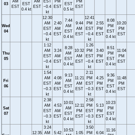
AM
AM
EST
PM
PM
03
EST
EST
EST
EST
−0.4
EST
EST
0.4 kt
0.5 kt
kt
12:30
12:41
7:44
8:08
AM
2:40
9:44
PM
2:55
10:20
Wed
AM
PM
EST
AM
AM
EST
PM
PM
04
EST
EST
−0.4
EST
EST
−0.4
EST
EST
0.4 kt
0.4 kt
kt
kt
1:12
1:26
8:28
8:51
AM
3:24
10:32
PM
3:40
11:04
Thu
AM
PM
EST
AM
AM
EST
PM
PM
05
EST
EST
−0.4
EST
EST
−0.4
EST
EST
0.4 kt
0.4 kt
kt
kt
1:54
2:11
9:13
9:36
AM
4:08
11:21
PM
4:25
11:48
Fri
AM
PM
EST
AM
AM
EST
PM
PM
06
EST
EST
−0.3
EST
EST
−0.3
EST
EST
0.4 kt
0.4 kt
kt
kt
2:38
2:58
10:01
10:23
AM
4:53
12:11
PM
5:13
Sat
AM
PM
EST
AM
PM
EST
PM
07
EST
EST
−0.3
EST
EST
−0.3
EST
0.4 kt
0.4 kt
kt
kt
3:24
3:50
10:53
11:16
12:35
AM
5:42
1:05
PM
6:04