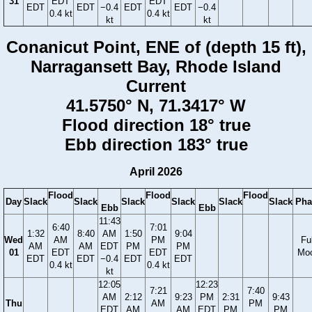
31
EDT
EDT
EDT
EDT
−0.4
EDT
EDT
−0.4
0.4 kt
0.4 kt
kt
kt
Conanicut Point, ENE of (depth 15 ft),
Narragansett Bay, Rhode Island
Current
41.5750° N, 71.3417° W
Flood direction 18° true
Ebb direction 183° true
April 2026
Flood
Flood
Flood
Day
Slack
Slack
Slack
Slack
Slack
Slack
Pha
Ebb
Ebb
11:43
6:40
7:01
1:32
8:40
AM
1:50
9:04
Wed
AM
PM
Ful
AM
AM
EDT
PM
PM
01
EDT
EDT
Mo
EDT
EDT
−0.4
EDT
EDT
0.4 kt
0.4 kt
kt
12:05
12:23
7:21
7:40
AM
2:12
9:23
PM
2:31
9:43
Thu
AM
PM
EDT
AM
AM
EDT
PM
PM