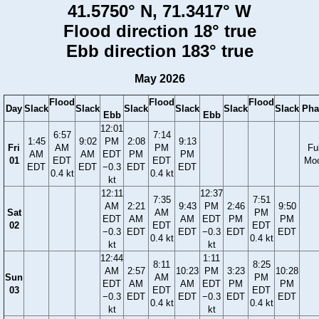
41.5750° N, 71.3417° W
Flood direction 18° true
Ebb direction 183° true
May 2026
Flood
Flood
Flood
Day
Slack
Slack
Slack
Slack
Slack
Slack
Pha
Ebb
Ebb
12:01
6:57
7:14
1:45
9:02
PM
2:08
9:13
Fri
AM
PM
Ful
AM
AM
EDT
PM
PM
01
EDT
EDT
Mo
EDT
EDT
−0.3
EDT
EDT
0.4 kt
0.4 kt
kt
12:11
12:37
7:35
7:51
AM
2:21
9:43
PM
2:46
9:50
Sat
AM
PM
EDT
AM
AM
EDT
PM
PM
02
EDT
EDT
−0.3
EDT
EDT
−0.3
EDT
EDT
0.4 kt
0.4 kt
kt
kt
12:44
1:11
8:11
8:25
AM
2:57
10:23
PM
3:23
10:28
Sun
AM
PM
EDT
AM
AM
EDT
PM
PM
03
EDT
EDT
−0.3
EDT
EDT
−0.3
EDT
EDT
0.4 kt
0.4 kt
kt
kt