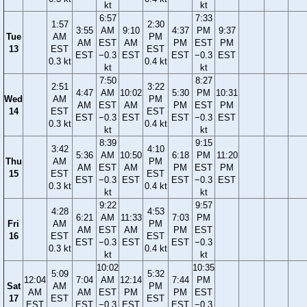
kt
kt
6:57
7:33
1:57
2:30
3:55
AM
9:10
4:37
PM
9:37
Tue
AM
PM
AM
EST
AM
PM
EST
PM
13
EST
EST
EST
−0.3
EST
EST
−0.3
EST
0.3 kt
0.4 kt
kt
kt
7:50
8:27
2:51
3:22
4:47
AM
10:02
5:30
PM
10:31
Wed
AM
PM
AM
EST
AM
PM
EST
PM
14
EST
EST
EST
−0.3
EST
EST
−0.3
EST
0.3 kt
0.4 kt
kt
kt
8:39
9:15
3:42
4:10
5:36
AM
10:50
6:18
PM
11:20
Thu
AM
PM
AM
EST
AM
PM
EST
PM
15
EST
EST
EST
−0.3
EST
EST
−0.3
EST
0.3 kt
0.4 kt
kt
kt
9:22
9:57
4:28
4:53
6:21
AM
11:33
7:03
PM
Fri
AM
PM
AM
EST
AM
PM
EST
16
EST
EST
EST
−0.3
EST
EST
−0.3
0.3 kt
0.4 kt
kt
kt
10:02
10:35
5:09
5:32
12:04
7:04
AM
12:14
7:44
PM
Sat
AM
PM
AM
AM
EST
PM
PM
EST
17
EST
EST
EST
EST
−0.3
EST
EST
−0.3