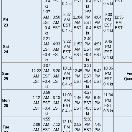
−0.4
EST
EST
−0.4
EST
EST
0.4 kt
0.5 kt
kt
kt
1:37
1:53
8:37
9:00
AM
3:50
11:04
PM
4:04
11:35
Fri
AM
PM
EST
AM
AM
EST
PM
PM
23
EST
EST
−0.4
EST
EST
−0.4
EST
EST
0.4 kt
0.4 kt
kt
kt
2:21
2:40
9:22
9:45
AM
4:33
11:52
PM
4:51
Sat
AM
PM
EST
AM
AM
EST
PM
24
EST
EST
−0.4
EST
EST
−0.4
EST
0.4 kt
0.4 kt
kt
kt
3:07
3:31
10:11
10:36
12:22
AM
5:20
12:45
PM
5:42
Sun
AM
PM
Fir
AM
EST
AM
PM
EST
PM
25
EST
EST
Quar
EST
−0.4
EST
EST
−0.4
EST
0.4 kt
0.4 kt
kt
kt
3:59
4:27
11:08
11:34
1:12
AM
6:13
1:46
PM
6:40
Mon
AM
PM
AM
EST
AM
PM
EST
PM
26
EST
EST
EST
−0.4
EST
EST
−0.3
EST
0.4 kt
0.3 kt
kt
kt
4:55
5:30
12:13
2:09
AM
7:12
2:52
PM
7:45
Tue
PM
AM
EST
AM
PM
EST
PM