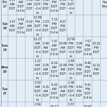
Fri
AM
PM
Ne
AM
AM
EDT
PM
PM
EDT
17
EDT
EDT
Mo
EDT
EDT
−0.4
EDT
EDT
−0.4
0.4 kt
0.4 kt
kt
kt
12:09
6:54
7:13
1:57
9:22
PM
2:23
9:37
Sat
AM
PM
AM
AM
EDT
PM
PM
18
EDT
EDT
EDT
EDT
−0.4
EDT
EDT
0.5 kt
0.4 kt
kt
12:27
12:55
7:37
7:57
AM
2:40
10:09
PM
3:09
10:22
Sun
AM
PM
EDT
AM
AM
EDT
PM
PM
19
EDT
EDT
−0.4
EDT
EDT
−0.4
EDT
EDT
0.5 kt
0.4 kt
kt
kt
1:12
1:44
8:24
8:46
AM
3:25
11:00
PM
3:59
11:11
Mon
AM
PM
EDT
AM
AM
EDT
PM
PM
20
EDT
EDT
−0.4
EDT
EDT
−0.4
EDT
EDT
0.5 kt
0.4 kt
kt
kt
2:02
2:38
9:16
9:41
AM
4:15
11:55
PM
4:54
Tue
AM
PM
EDT
AM
AM
EDT
PM
21
EDT
EDT
−0.4
EDT
EDT
−0.4
EDT
0.4 kt
0.4 kt
kt
kt
2:56
3:37
10:17
10:47