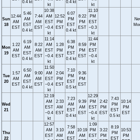
0.4 kt
0.4 kt
kt
kt
10:38
11:10
5:46
6:07
12:44
7:44
AM
12:52
8:22
PM
Sun
AM
PM
Ne
AM
AM
EST
PM
PM
EST
18
EST
EST
Mo
EST
EST
−0.4
EST
EST
−0.3
0.4 kt
0.4 kt
kt
kt
11:14
11:44
6:19
6:38
1:22
8:22
AM
1:28
8:59
PM
Mon
AM
PM
AM
AM
EST
PM
PM
EST
19
EST
EST
EST
EST
−0.4
EST
EST
−0.4
0.4 kt
0.4 kt
kt
kt
11:50
6:50
7:10
1:57
9:00
AM
2:04
9:36
Tue
AM
PM
AM
AM
EST
PM
PM
20
EST
EST
EST
EST
−0.4
EST
EST
0.4 kt
0.5 kt
kt
12:19
12:29
7:23
7:43
AM
2:33
9:39
PM
2:42
10:14
Wed
AM
PM
EST
AM
AM
EST
PM
PM
21
EST
EST
−0.4
EST
EST
−0.4
EST
EST
0.4 kt
0.5 kt
kt
kt
12:57
1:09
7:58
8:19
AM
3:10
10:19
PM
3:22
10:53
Thu
AM
PM
EST
AM
AM
EST
PM
PM
22
EST
EST