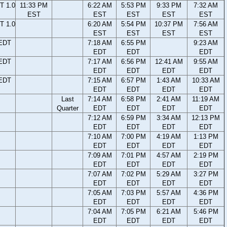
T 1.0
11:33 PM
6:22 AM
5:53 PM
9:33 PM
7:32 AM
EST
EST
EST
EST
EST
T 1.0
6:20 AM
5:54 PM
10:37 PM
7:56 AM
EST
EST
EST
EST
 EDT
7:18 AM
6:55 PM
9:23 AM
EDT
EDT
EDT
 EDT
7:17 AM
6:56 PM
12:41 AM
9:55 AM
EDT
EDT
EDT
EDT
 EDT
7:15 AM
6:57 PM
1:43 AM
10:33 AM
EDT
EDT
EDT
EDT
Last
7:14 AM
6:58 PM
2:41 AM
11:19 AM
Quarter
EDT
EDT
EDT
EDT
7:12 AM
6:59 PM
3:34 AM
12:13 PM
EDT
EDT
EDT
EDT
7:10 AM
7:00 PM
4:19 AM
1:13 PM
EDT
EDT
EDT
EDT
7:09 AM
7:01 PM
4:57 AM
2:19 PM
EDT
EDT
EDT
EDT
7:07 AM
7:02 PM
5:29 AM
3:27 PM
EDT
EDT
EDT
EDT
7:05 AM
7:03 PM
5:57 AM
4:36 PM
EDT
EDT
EDT
EDT
7:04 AM
7:05 PM
6:21 AM
5:46 PM
EDT
EDT
EDT
EDT