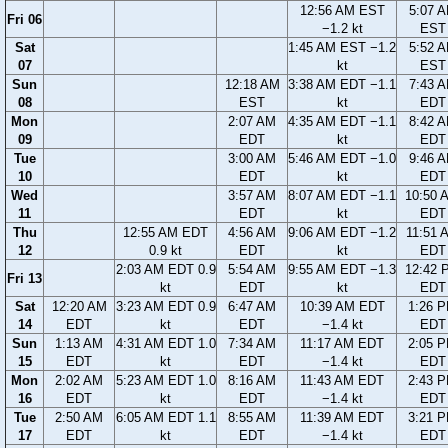
12:56 AM EST
5:07 
Fri 06
−1.2 kt
EST
Sat
1:45 AM EST −1.2
5:52 
07
kt
EST
Sun
12:18 AM
3:38 AM EDT −1.1
7:43 
08
EST
kt
EDT
Mon
2:07 AM
4:35 AM EDT −1.1
8:42 
09
EDT
kt
EDT
Tue
3:00 AM
5:46 AM EDT −1.0
9:46 
10
EDT
kt
EDT
Wed
3:57 AM
8:07 AM EDT −1.1
10:50 
11
EDT
kt
EDT
Thu
12:55 AM EDT
4:56 AM
9:06 AM EDT −1.2
11:51 
12
0.9 kt
EDT
kt
EDT
2:03 AM EDT 0.9
5:54 AM
9:55 AM EDT −1.3
12:42 
Fri 13
kt
EDT
kt
EDT
Sat
12:20 AM
3:23 AM EDT 0.9
6:47 AM
10:39 AM EDT
1:26 
14
EDT
kt
EDT
−1.4 kt
EDT
Sun
1:13 AM
4:31 AM EDT 1.0
7:34 AM
11:17 AM EDT
2:05 
15
EDT
kt
EDT
−1.4 kt
EDT
Mon
2:02 AM
5:23 AM EDT 1.0
8:16 AM
11:43 AM EDT
2:43 
16
EDT
kt
EDT
−1.4 kt
EDT
Tue
2:50 AM
6:05 AM EDT 1.1
8:55 AM
11:39 AM EDT
3:21 
17
EDT
kt
EDT
−1.4 kt
EDT