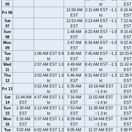
05
kt
EST
12:00 AM
2:11 AM EST −1.1
6:16 
Fri 06
EST
kt
EST
Sat
12:53 AM
3:13 AM EST −1.1
7:12 
07
EST
kt
EST
Sun
1:48 AM
4:22 AM EST −1.0
8:15 
08
EST
kt
EST
Mon
2:47 AM
6:34 AM EST −1.0
9:22 
09
EST
kt
EST
Tue
1:06 AM EST 0.9
3:48 AM
7:45 AM EST −1.2
10:33 
10
kt
EST
kt
EST
Wed
2:07 AM EST 1.0
4:49 AM
8:41 AM EST −1.3
11:42 
11
kt
EST
kt
EST
Thu
3:02 AM EST 1.0
5:46 AM
9:31 AM EST −1.3
12:38 
12
kt
EST
kt
EST
3:52 AM EST 1.1
6:35 AM
10:19 AM EST
1:22 
Fri 13
kt
EST
−1.4 kt
EST
Sat
12:44 AM
4:37 AM EST 1.1
7:16 AM
11:02 AM EST
1:58 
14
EST
kt
EST
−1.4 kt
EST
Sun
1:30 AM
5:12 AM EST 1.1
7:53 AM
11:38 AM EST
2:31 
15
EST
kt
EST
−1.3 kt
EST
Mon
2:16 AM
5:37 AM EST 1.1
8:28 AM
11:54 AM EST
3:04 
16
EST
kt
EST
−1.3 kt
EST
Tue
3:02 AM
6:02 AM EST 1.2
9:05 AM
11:37 AM EST
3:39 