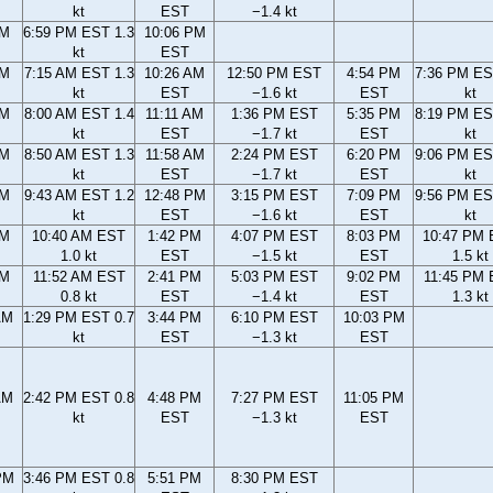
kt
EST
−1.4 kt
PM
6:59 PM EST 1.3
10:06 PM
kt
EST
AM
7:15 AM EST 1.3
10:26 AM
12:50 PM EST
4:54 PM
7:36 PM ES
kt
EST
−1.6 kt
EST
kt
AM
8:00 AM EST 1.4
11:11 AM
1:36 PM EST
5:35 PM
8:19 PM ES
kt
EST
−1.7 kt
EST
kt
AM
8:50 AM EST 1.3
11:58 AM
2:24 PM EST
6:20 PM
9:06 PM ES
kt
EST
−1.7 kt
EST
kt
AM
9:43 AM EST 1.2
12:48 PM
3:15 PM EST
7:09 PM
9:56 PM ES
kt
EST
−1.6 kt
EST
kt
AM
10:40 AM EST
1:42 PM
4:07 PM EST
8:03 PM
10:47 PM
1.0 kt
EST
−1.5 kt
EST
1.5 kt
AM
11:52 AM EST
2:41 PM
5:03 PM EST
9:02 PM
11:45 PM
0.8 kt
EST
−1.4 kt
EST
1.3 kt
AM
1:29 PM EST 0.7
3:44 PM
6:10 PM EST
10:03 PM
kt
EST
−1.3 kt
EST
AM
2:42 PM EST 0.8
4:48 PM
7:27 PM EST
11:05 PM
kt
EST
−1.3 kt
EST
PM
3:46 PM EST 0.8
5:51 PM
8:30 PM EST