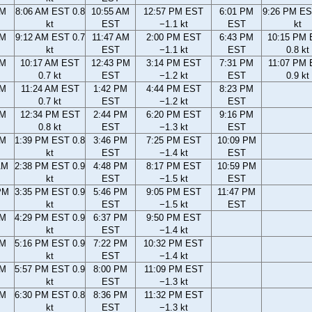
AM
8:06 AM EST 0.8
10:55 AM
12:57 PM EST
6:01 PM
9:26 PM ES
kt
EST
−1.1 kt
EST
kt
AM
9:12 AM EST 0.7
11:47 AM
2:00 PM EST
6:43 PM
10:15 PM
kt
EST
−1.1 kt
EST
0.8 kt
AM
10:17 AM EST
12:43 PM
3:14 PM EST
7:31 PM
11:07 PM
0.7 kt
EST
−1.2 kt
EST
0.9 kt
AM
11:24 AM EST
1:42 PM
4:44 PM EST
8:23 PM
0.7 kt
EST
−1.2 kt
EST
AM
12:34 PM EST
2:44 PM
6:20 PM EST
9:16 PM
0.8 kt
EST
−1.3 kt
EST
AM
1:39 PM EST 0.8
3:46 PM
7:25 PM EST
10:09 PM
kt
EST
−1.4 kt
EST
AM
2:38 PM EST 0.9
4:48 PM
8:17 PM EST
10:59 PM
kt
EST
−1.5 kt
EST
PM
3:35 PM EST 0.9
5:46 PM
9:05 PM EST
11:47 PM
kt
EST
−1.5 kt
EST
PM
4:29 PM EST 0.9
6:37 PM
9:50 PM EST
kt
EST
−1.4 kt
PM
5:16 PM EST 0.9
7:22 PM
10:32 PM EST
kt
EST
−1.4 kt
PM
5:57 PM EST 0.9
8:00 PM
11:09 PM EST
kt
EST
−1.3 kt
PM
6:30 PM EST 0.8
8:36 PM
11:32 PM EST
kt
EST
−1.3 kt