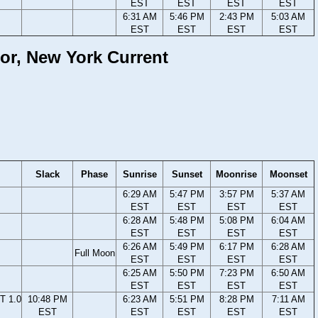
EST
EST
EST
EST
6:31 AM
5:46 PM
2:43 PM
5:03 AM
EST
EST
EST
EST
or, New York Current
Slack
Phase
Sunrise
Sunset
Moonrise
Moonset
6:29 AM
5:47 PM
3:57 PM
5:37 AM
EST
EST
EST
EST
6:28 AM
5:48 PM
5:08 PM
6:04 AM
EST
EST
EST
EST
6:26 AM
5:49 PM
6:17 PM
6:28 AM
Full Moon
EST
EST
EST
EST
6:25 AM
5:50 PM
7:23 PM
6:50 AM
EST
EST
EST
EST
T 1.0
10:48 PM
6:23 AM
5:51 PM
8:28 PM
7:11 AM
EST
EST
EST
EST
EST