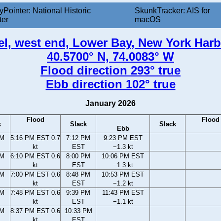
yPointer: National Historic
SkunkTracker: AIS for
ter
macOS
l, west end, Lower Bay, New York Harb
40.5700° N, 74.0083° W
Flood direction 293° true
Ebb direction 102° true
January 2026
Flood
Flood
k
Slack
Slack
Ebb
PM
5:16 PM EST 0.7
7:12 PM
9:23 PM EST
kt
EST
−1.3 kt
PM
6:10 PM EST 0.6
8:00 PM
10:06 PM EST
kt
EST
−1.3 kt
PM
7:00 PM EST 0.6
8:48 PM
10:53 PM EST
kt
EST
−1.2 kt
PM
7:48 PM EST 0.6
9:39 PM
11:43 PM EST
kt
EST
−1.1 kt
PM
8:37 PM EST 0.6
10:33 PM
kt
EST