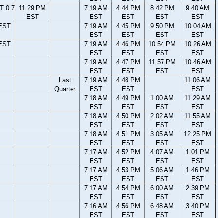
T 0.7
11:29 PM
7:19 AM
4:44 PM
8:42 PM
9:40 AM
EST
EST
EST
EST
EST
 EST
7:19 AM
4:45 PM
9:50 PM
10:04 AM
EST
EST
EST
EST
 EST
7:19 AM
4:46 PM
10:54 PM
10:26 AM
EST
EST
EST
EST
7:19 AM
4:47 PM
11:57 PM
10:46 AM
EST
EST
EST
EST
Last
7:19 AM
4:48 PM
11:06 AM
Quarter
EST
EST
EST
7:18 AM
4:49 PM
1:00 AM
11:29 AM
EST
EST
EST
EST
7:18 AM
4:50 PM
2:02 AM
11:55 AM
EST
EST
EST
EST
7:18 AM
4:51 PM
3:05 AM
12:25 PM
EST
EST
EST
EST
7:17 AM
4:52 PM
4:07 AM
1:01 PM
EST
EST
EST
EST
7:17 AM
4:53 PM
5:06 AM
1:46 PM
EST
EST
EST
EST
7:17 AM
4:54 PM
6:00 AM
2:39 PM
EST
EST
EST
EST
7:16 AM
4:56 PM
6:48 AM
3:40 PM
EST
EST
EST
EST