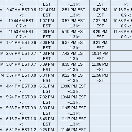
kt
EST
−1.3 kt
EST
kt
AM
9:47 AM EST 0.8
12:14 PM
2:51 PM EST
6:47 PM
10:16 PM
kt
EST
−1.3 kt
EST
0.9 kt
AM
10:44 AM EST
1:07 PM
3:57 PM EST
7:37 PM
10:58 PM
0.7 kt
EST
−1.3 kt
EST
0.9 kt
AM
11:53 AM EST
2:06 PM
5:10 PM EST
8:29 PM
11:56 PM
0.7 kt
EST
−1.3 kt
EST
0.9 kt
AM
1:04 PM EST 0.6
3:06 PM
6:37 PM EST
9:21 PM
kt
EST
−1.3 kt
EST
AM
2:07 PM EST 0.7
4:08 PM
7:42 PM EST
10:14 PM
kt
EST
−1.3 kt
EST
AM
3:04 PM EST 0.7
5:09 PM
8:35 PM EST
11:06 PM
kt
EST
−1.3 kt
EST
PM
3:57 PM EST 0.8
6:04 PM
9:22 PM EST
11:56 PM
kt
EST
−1.3 kt
EST
PM
4:44 PM EST 0.8
6:51 PM
10:06 PM EST
kt
EST
−1.3 kt
PM
5:24 PM EST 0.9
7:32 PM
10:44 PM EST
kt
EST
−1.3 kt
PM
5:55 PM EST 0.9
8:09 PM
11:05 PM EST
kt
EST
−1.3 kt
PM
6:16 PM EST 1.0
8:46 PM
11:17 PM EST
kt
EST
−1.3 kt
PM
6:32 PM EST 1.2
9:25 PM
11:46 PM EST