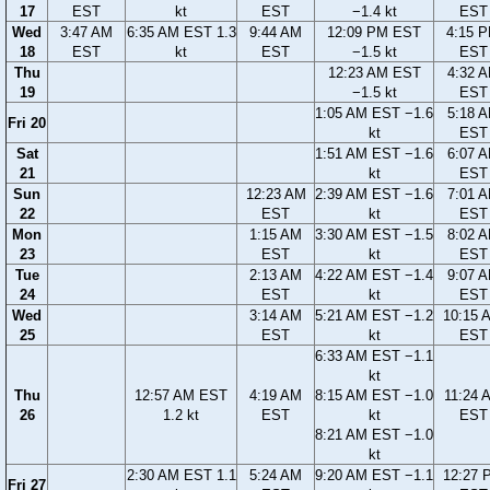
17
EST
kt
EST
−1.4 kt
EST
Wed
3:47 AM
6:35 AM EST 1.3
9:44 AM
12:09 PM EST
4:15 
18
EST
kt
EST
−1.5 kt
EST
Thu
12:23 AM EST
4:32 
19
−1.5 kt
EST
1:05 AM EST −1.6
5:18 
Fri 20
kt
EST
Sat
1:51 AM EST −1.6
6:07 
21
kt
EST
Sun
12:23 AM
2:39 AM EST −1.6
7:01 
22
EST
kt
EST
Mon
1:15 AM
3:30 AM EST −1.5
8:02 
23
EST
kt
EST
Tue
2:13 AM
4:22 AM EST −1.4
9:07 
24
EST
kt
EST
Wed
3:14 AM
5:21 AM EST −1.2
10:15 
25
EST
kt
EST
6:33 AM EST −1.1
kt
Thu
12:57 AM EST
4:19 AM
8:15 AM EST −1.0
11:24 
26
1.2 kt
EST
kt
EST
8:21 AM EST −1.0
kt
2:30 AM EST 1.1
5:24 AM
9:20 AM EST −1.1
12:27 
Fri 27