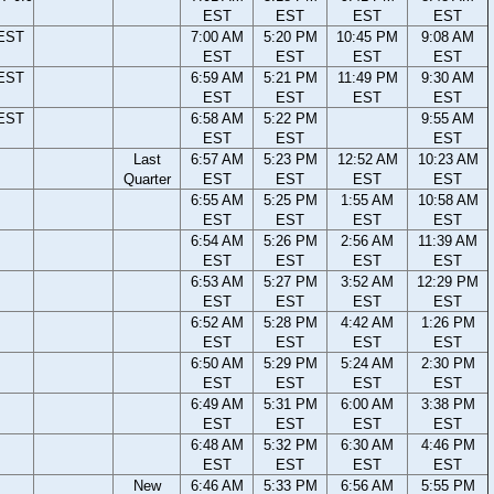
EST
EST
EST
EST
 EST
7:00 AM
5:20 PM
10:45 PM
9:08 AM
EST
EST
EST
EST
 EST
6:59 AM
5:21 PM
11:49 PM
9:30 AM
EST
EST
EST
EST
 EST
6:58 AM
5:22 PM
9:55 AM
EST
EST
EST
Last
6:57 AM
5:23 PM
12:52 AM
10:23 AM
Quarter
EST
EST
EST
EST
6:55 AM
5:25 PM
1:55 AM
10:58 AM
EST
EST
EST
EST
6:54 AM
5:26 PM
2:56 AM
11:39 AM
EST
EST
EST
EST
6:53 AM
5:27 PM
3:52 AM
12:29 PM
EST
EST
EST
EST
6:52 AM
5:28 PM
4:42 AM
1:26 PM
EST
EST
EST
EST
6:50 AM
5:29 PM
5:24 AM
2:30 PM
EST
EST
EST
EST
6:49 AM
5:31 PM
6:00 AM
3:38 PM
EST
EST
EST
EST
6:48 AM
5:32 PM
6:30 AM
4:46 PM
EST
EST
EST
EST
New
6:46 AM
5:33 PM
6:56 AM
5:55 PM