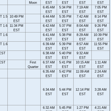
Moon
EST
EST
EST
EST
6:45 AM
5:34 PM
7:19 AM
7:05 PM
EST
EST
EST
EST
T 1.5
10:49 PM
6:44 AM
5:35 PM
7:42 AM
8:14 PM
EST
EST
EST
EST
EST
T 1.6
11:34 PM
6:42 AM
5:37 PM
8:04 AM
9:26 PM
EST
EST
EST
EST
EST
T 1.6
6:41 AM
5:38 PM
8:29 AM
10:39 PM
EST
EST
EST
EST
T 1.6
6:39 AM
5:39 PM
8:57 AM
11:55 PM
EST
EST
EST
EST
 EST
6:38 AM
5:40 PM
9:32 AM
EST
EST
EST
 EST
First
6:37 AM
5:41 PM
10:15 AM
1:11 AM
Quarter
EST
EST
EST
EST
6:35 AM
5:42 PM
11:09 AM
2:24 AM
EST
EST
EST
EST
6:34 AM
5:44 PM
12:14 PM
3:28 AM
EST
EST
EST
EST
6:32 AM
5:45 PM
1:27 PM
4:21 AM