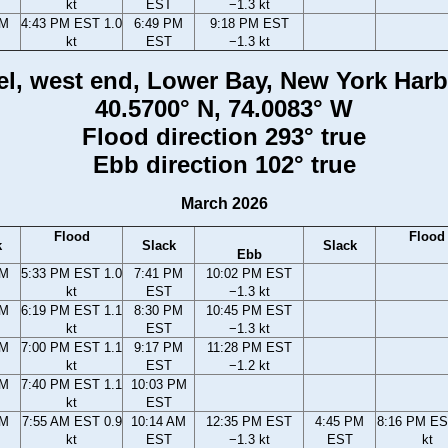
kt
EST
−1.3 kt
PM
4:43 PM EST 1.0
6:49 PM
9:18 PM EST
kt
EST
−1.3 kt
l, west end, Lower Bay, New York Harb
40.5700° N, 74.0083° W
Flood direction 293° true
Ebb direction 102° true
March 2026
Flood
Flood
k
Slack
Slack
Ebb
PM
5:33 PM EST 1.0
7:41 PM
10:02 PM EST
kt
EST
−1.3 kt
PM
6:19 PM EST 1.1
8:30 PM
10:45 PM EST
kt
EST
−1.3 kt
PM
7:00 PM EST 1.1
9:17 PM
11:28 PM EST
kt
EST
−1.2 kt
PM
7:40 PM EST 1.1
10:03 PM
kt
EST
AM
7:55 AM EST 0.9
10:14 AM
12:35 PM EST
4:45 PM
8:16 PM ES
kt
EST
−1.3 kt
EST
kt