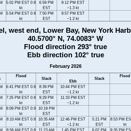
PM
5:02 PM EST 0.8
6:59 PM
9:12 PM EST
kt
EST
−1.3 kt
PM
5:54 PM EST 0.8
7:50 PM
9:57 PM EST
kt
EST
−1.2 kt
l, west end, Lower Bay, New York Harb
40.5700° N, 74.0083° W
Flood direction 293° true
Ebb direction 102° true
February 2026
Flood
Flood
k
Slack
Slack
Ebb
PM
6:41 PM EST 0.8
8:39 PM
10:44 PM EST
kt
EST
−1.2 kt
PM
7:25 PM EST 0.8
9:29 PM
11:33 PM EST
kt
EST
−1.2 kt
PM
8:09 PM EST 0.9
10:19 PM
kt
EST
AM
8:10 AM EST 0.8
10:35 AM
12:46 PM EST
5:21 PM
8:53 PM ES
kt
EST
−1.2 kt
EST
kt
AM
8:56 AM EST 0.8
11:23 AM
1:45 PM EST
6:02 PM
9:35 PM ES