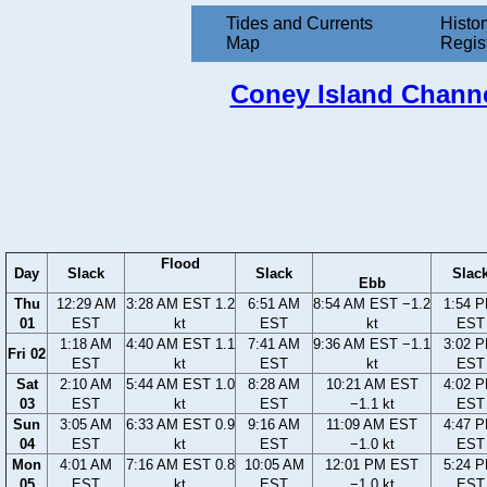
Tides and Currents
Histor
Map
Regis
Coney Island Channe
Flood
Day
Slack
Slack
Slac
Ebb
Thu
12:29 AM
3:28 AM EST 1.2
6:51 AM
8:54 AM EST −1.2
1:54 
01
EST
kt
EST
kt
EST
1:18 AM
4:40 AM EST 1.1
7:41 AM
9:36 AM EST −1.1
3:02 
Fri 02
EST
kt
EST
kt
EST
Sat
2:10 AM
5:44 AM EST 1.0
8:28 AM
10:21 AM EST
4:02 
03
EST
kt
EST
−1.1 kt
EST
Sun
3:05 AM
6:33 AM EST 0.9
9:16 AM
11:09 AM EST
4:47 
04
EST
kt
EST
−1.0 kt
EST
Mon
4:01 AM
7:16 AM EST 0.8
10:05 AM
12:01 PM EST
5:24 
05
EST
kt
EST
−1.0 kt
EST