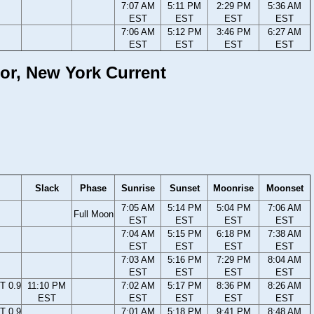
7:07 AM
5:11 PM
2:29 PM
5:36 AM
EST
EST
EST
EST
7:06 AM
5:12 PM
3:46 PM
6:27 AM
EST
EST
EST
EST
or, New York Current
Slack
Phase
Sunrise
Sunset
Moonrise
Moonset
7:05 AM
5:14 PM
5:04 PM
7:06 AM
Full Moon
EST
EST
EST
EST
7:04 AM
5:15 PM
6:18 PM
7:38 AM
EST
EST
EST
EST
7:03 AM
5:16 PM
7:29 PM
8:04 AM
EST
EST
EST
EST
T 0.9
11:10 PM
7:02 AM
5:17 PM
8:36 PM
8:26 AM
EST
EST
EST
EST
EST
T 0.9
7:01 AM
5:18 PM
9:41 PM
8:48 AM