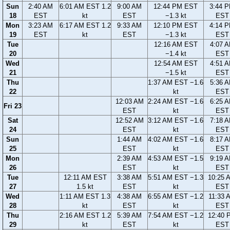
Sun
2:40 AM
6:01 AM EST 1.2
9:00 AM
12:44 PM EST
3:44 
18
EST
kt
EST
−1.3 kt
EST
Mon
3:23 AM
6:17 AM EST 1.2
9:33 AM
12:10 PM EST
4:14 
19
EST
kt
EST
−1.3 kt
EST
Tue
12:16 AM EST
4:07 
20
−1.4 kt
EST
Wed
12:54 AM EST
4:51 
21
−1.5 kt
EST
Thu
1:37 AM EST −1.6
5:36 
22
kt
EST
12:03 AM
2:24 AM EST −1.6
6:25 
Fri 23
EST
kt
EST
Sat
12:52 AM
3:12 AM EST −1.6
7:18 
24
EST
kt
EST
Sun
1:44 AM
4:02 AM EST −1.6
8:17 
25
EST
kt
EST
Mon
2:39 AM
4:53 AM EST −1.5
9:19 
26
EST
kt
EST
Tue
12:11 AM EST
3:38 AM
5:51 AM EST −1.3
10:25 
27
1.5 kt
EST
kt
EST
Wed
1:11 AM EST 1.3
4:38 AM
6:55 AM EST −1.2
11:33 
28
kt
EST
kt
EST
Thu
2:16 AM EST 1.2
5:39 AM
7:54 AM EST −1.2
12:40 
29
kt
EST
kt
EST