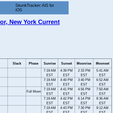
SkunkTracker: AIS for
iOS
or, New York Current
Slack
Phase
Sunrise
Sunset
Moonrise
Moonset
7:19 AM
4:39 PM
2:33 PM
5:41 AM
EST
EST
EST
EST
7:19 AM
4:40 PM
3:40 PM
6:52 AM
EST
EST
EST
EST
7:19 AM
4:41 PM
4:56 PM
7:50 AM
Full Moon
EST
EST
EST
EST
7:19 AM
4:42 PM
6:14 PM
8:36 AM
EST
EST
EST
EST
7:19 AM
4:43 PM
7:30 PM
9:12 AM
EST
EST
EST
EST