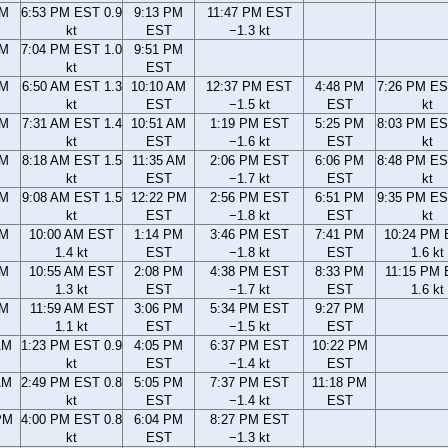
PM
6:53 PM EST 0.9
9:13 PM
11:47 PM EST
kt
EST
−1.3 kt
PM
7:04 PM EST 1.0
9:51 PM
kt
EST
AM
6:50 AM EST 1.3
10:10 AM
12:37 PM EST
4:48 PM
7:26 PM ES
kt
EST
−1.5 kt
EST
kt
AM
7:31 AM EST 1.4
10:51 AM
1:19 PM EST
5:25 PM
8:03 PM ES
kt
EST
−1.6 kt
EST
kt
AM
8:18 AM EST 1.5
11:35 AM
2:06 PM EST
6:06 PM
8:48 PM ES
kt
EST
−1.7 kt
EST
kt
AM
9:08 AM EST 1.5
12:22 PM
2:56 PM EST
6:51 PM
9:35 PM ES
kt
EST
−1.8 kt
EST
kt
AM
10:00 AM EST
1:14 PM
3:46 PM EST
7:41 PM
10:24 PM
1.4 kt
EST
−1.8 kt
EST
1.6 kt
AM
10:55 AM EST
2:08 PM
4:38 PM EST
8:33 PM
11:15 PM
1.3 kt
EST
−1.7 kt
EST
1.6 kt
AM
11:59 AM EST
3:06 PM
5:34 PM EST
9:27 PM
1.1 kt
EST
−1.5 kt
EST
AM
1:23 PM EST 0.9
4:05 PM
6:37 PM EST
10:22 PM
kt
EST
−1.4 kt
EST
AM
2:49 PM EST 0.8
5:05 PM
7:37 PM EST
11:18 PM
kt
EST
−1.4 kt
EST
PM
4:00 PM EST 0.8
6:04 PM
8:27 PM EST
kt
EST
−1.3 kt