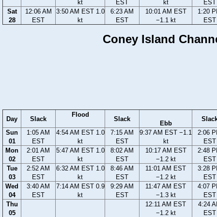
kt
EST
kt
EST
Sat
12:06 AM
3:50 AM EST 1.0
6:23 AM
10:01 AM EST
1:20 
28
EST
kt
EST
−1.1 kt
EST
Coney Island Channe
Flood
Day
Slack
Slack
Slac
Ebb
Sun
1:05 AM
4:54 AM EST 1.0
7:15 AM
9:37 AM EST −1.1
2:06 
01
EST
kt
EST
kt
EST
Mon
2:01 AM
5:47 AM EST 1.0
8:02 AM
10:17 AM EST
2:48 
02
EST
kt
EST
−1.2 kt
EST
Tue
2:52 AM
6:32 AM EST 1.0
8:46 AM
11:01 AM EST
3:28 
03
EST
kt
EST
−1.2 kt
EST
Wed
3:40 AM
7:14 AM EST 0.9
9:29 AM
11:47 AM EST
4:07 
04
EST
kt
EST
−1.3 kt
EST
Thu
12:11 AM EST
4:24 
05
−1.2 kt
EST