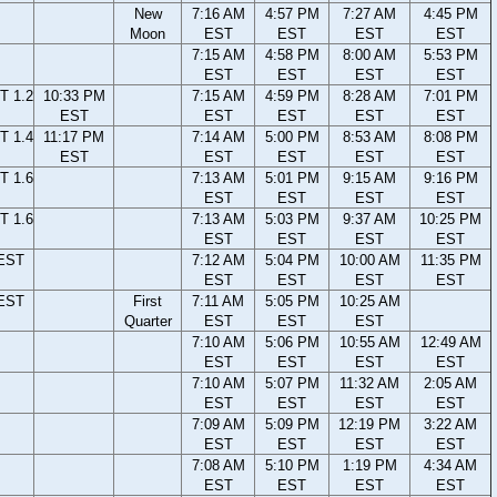
New
7:16 AM
4:57 PM
7:27 AM
4:45 PM
Moon
EST
EST
EST
EST
7:15 AM
4:58 PM
8:00 AM
5:53 PM
EST
EST
EST
EST
T 1.2
10:33 PM
7:15 AM
4:59 PM
8:28 AM
7:01 PM
EST
EST
EST
EST
EST
T 1.4
11:17 PM
7:14 AM
5:00 PM
8:53 AM
8:08 PM
EST
EST
EST
EST
EST
T 1.6
7:13 AM
5:01 PM
9:15 AM
9:16 PM
EST
EST
EST
EST
T 1.6
7:13 AM
5:03 PM
9:37 AM
10:25 PM
EST
EST
EST
EST
 EST
7:12 AM
5:04 PM
10:00 AM
11:35 PM
EST
EST
EST
EST
 EST
First
7:11 AM
5:05 PM
10:25 AM
Quarter
EST
EST
EST
7:10 AM
5:06 PM
10:55 AM
12:49 AM
EST
EST
EST
EST
7:10 AM
5:07 PM
11:32 AM
2:05 AM
EST
EST
EST
EST
7:09 AM
5:09 PM
12:19 PM
3:22 AM
EST
EST
EST
EST
7:08 AM
5:10 PM
1:19 PM
4:34 AM
EST
EST
EST
EST