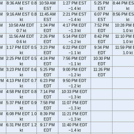
AM
8:36 AM EST 0.8
10:59 AM
1:27 PM EST
5:25 PM
8:44 PM ES
kt
EST
−1.4 kt
EST
kt
AM
9:16 AM EST 0.8
11:45 AM
2:21 PM EST
6:07 PM
8:56 PM ES
kt
EST
−1.4 kt
EST
kt
AM
10:58 AM EDT
1:34 PM
4:17 PM EDT
7:52 PM
10:28 PM
0.7 kt
EDT
−1.3 kt
EDT
1.0 kt
AM
11:56 AM EDT
2:26 PM
5:14 PM EDT
8:42 PM
11:10 PM
0.6 kt
EDT
−1.2 kt
EDT
1.0 kt
AM
1:17 PM EDT 0.5
3:23 PM
6:22 PM EDT
9:34 PM
11:59 PM
kt
EDT
−1.1 kt
EDT
1.0 kt
AM
2:25 PM EDT 0.5
4:24 PM
7:56 PM EDT
10:30 PM
kt
EDT
−1.1 kt
EDT
AM
3:23 PM EDT 0.6
5:25 PM
9:00 PM EDT
11:26 PM
kt
EDT
−1.2 kt
EDT
PM
4:13 PM EDT 0.7
6:23 PM
9:50 PM EDT
kt
EDT
−1.2 kt
PM
4:58 PM EDT 0.8
7:14 PM
10:33 PM EDT
kt
EDT
−1.3 kt
PM
5:37 PM EDT 0.9
7:58 PM
11:07 PM EDT
kt
EDT
−1.3 kt
PM
6:08 PM EDT 1.0
8:39 PM
11:21 PM EDT
kt
EDT
−1.3 kt
PM
6:31 PM EDT 1.2
9:17 PM
11:40 PM EDT
kt
EDT
−1.4 kt