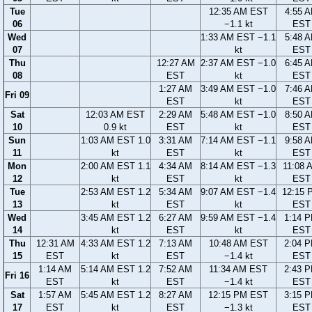
Tue
12:35 AM EST
4:55 
06
−1.1 kt
EST
Wed
1:33 AM EST −1.1
5:48 
07
kt
EST
Thu
12:27 AM
2:37 AM EST −1.0
6:45 
08
EST
kt
EST
1:27 AM
3:49 AM EST −1.0
7:46 
Fri 09
EST
kt
EST
Sat
12:03 AM EST
2:29 AM
5:48 AM EST −1.0
8:50 
10
0.9 kt
EST
kt
EST
Sun
1:03 AM EST 1.0
3:31 AM
7:14 AM EST −1.1
9:58 
11
kt
EST
kt
EST
Mon
2:00 AM EST 1.1
4:34 AM
8:14 AM EST −1.3
11:08 
12
kt
EST
kt
EST
Tue
2:53 AM EST 1.2
5:34 AM
9:07 AM EST −1.4
12:15 
13
kt
EST
kt
EST
Wed
3:45 AM EST 1.2
6:27 AM
9:59 AM EST −1.4
1:14 
14
kt
EST
kt
EST
Thu
12:31 AM
4:33 AM EST 1.2
7:13 AM
10:48 AM EST
2:04 
15
EST
kt
EST
−1.4 kt
EST
1:14 AM
5:14 AM EST 1.2
7:52 AM
11:34 AM EST
2:43 
Fri 16
EST
kt
EST
−1.4 kt
EST
Sat
1:57 AM
5:45 AM EST 1.2
8:27 AM
12:15 PM EST
3:15 
17
EST
kt
EST
−1.3 kt
EST