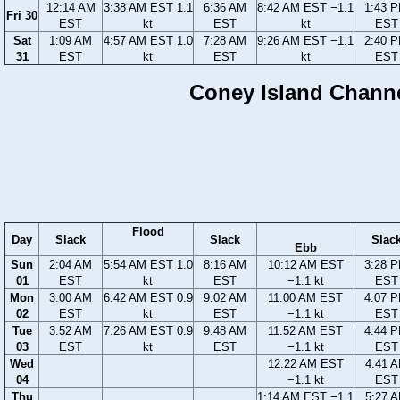
12:14 AM
3:38 AM EST 1.1
6:36 AM
8:42 AM EST −1.1
1:43 
Fri 30
EST
kt
EST
kt
EST
Sat
1:09 AM
4:57 AM EST 1.0
7:28 AM
9:26 AM EST −1.1
2:40 
31
EST
kt
EST
kt
EST
Coney Island Channe
Flood
Day
Slack
Slack
Slac
Ebb
Sun
2:04 AM
5:54 AM EST 1.0
8:16 AM
10:12 AM EST
3:28 
01
EST
kt
EST
−1.1 kt
EST
Mon
3:00 AM
6:42 AM EST 0.9
9:02 AM
11:00 AM EST
4:07 
02
EST
kt
EST
−1.1 kt
EST
Tue
3:52 AM
7:26 AM EST 0.9
9:48 AM
11:52 AM EST
4:44 
03
EST
kt
EST
−1.1 kt
EST
Wed
12:22 AM EST
4:41 
04
−1.1 kt
EST
Thu
1:14 AM EST −1.1
5:27 