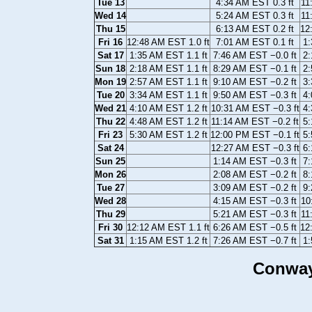
Tue 13
4:34 AM EST 0.3 ft
11
Wed 14
5:24 AM EST 0.3 ft
11
Thu 15
6:13 AM EST 0.2 ft
12
Fri 16
12:48 AM EST 1.0 ft
7:01 AM EST 0.1 ft
1:
Sat 17
1:35 AM EST 1.1 ft
7:46 AM EST −0.0 ft
2:
Sun 18
2:18 AM EST 1.1 ft
8:29 AM EST −0.1 ft
2:
Mon 19
2:57 AM EST 1.1 ft
9:10 AM EST −0.2 ft
3:
Tue 20
3:34 AM EST 1.1 ft
9:50 AM EST −0.3 ft
4:
Wed 21
4:10 AM EST 1.2 ft
10:31 AM EST −0.3 ft
4:
Thu 22
4:48 AM EST 1.2 ft
11:14 AM EST −0.2 ft
5:
Fri 23
5:30 AM EST 1.2 ft
12:00 PM EST −0.1 ft
5:
Sat 24
12:27 AM EST −0.3 ft
6:
Sun 25
1:14 AM EST −0.3 ft
7:
Mon 26
2:08 AM EST −0.2 ft
8:
Tue 27
3:09 AM EST −0.2 ft
9:
Wed 28
4:15 AM EST −0.3 ft
10
Thu 29
5:21 AM EST −0.3 ft
11
Fri 30
12:12 AM EST 1.1 ft
6:26 AM EST −0.5 ft
12
Sat 31
1:15 AM EST 1.2 ft
7:26 AM EST −0.7 ft
1:
Conway