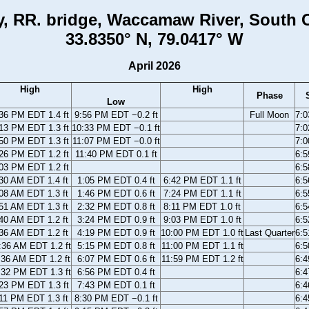
, RR. bridge, Waccamaw River, South C
33.8350° N, 79.0417° W
April 2026
High
High
Phase
Low
36 PM EDT 1.4 ft
9:56 PM EDT −0.2 ft
Full Moon
7:
13 PM EDT 1.3 ft
10:33 PM EDT −0.1 ft
7:
50 PM EDT 1.3 ft
11:07 PM EDT −0.0 ft
7:
26 PM EDT 1.2 ft
11:40 PM EDT 0.1 ft
6:
03 PM EDT 1.2 ft
6:
30 AM EDT 1.4 ft
1:05 PM EDT 0.4 ft
6:42 PM EDT 1.1 ft
6:
08 AM EDT 1.3 ft
1:46 PM EDT 0.6 ft
7:24 PM EDT 1.1 ft
6:
51 AM EDT 1.3 ft
2:32 PM EDT 0.8 ft
8:11 PM EDT 1.0 ft
6:
40 AM EDT 1.2 ft
3:24 PM EDT 0.9 ft
9:03 PM EDT 1.0 ft
6:
36 AM EDT 1.2 ft
4:19 PM EDT 0.9 ft
10:00 PM EDT 1.0 ft
Last Quarter
6:
:36 AM EDT 1.2 ft
5:15 PM EDT 0.8 ft
11:00 PM EDT 1.1 ft
6:
:36 AM EDT 1.2 ft
6:07 PM EDT 0.6 ft
11:59 PM EDT 1.2 ft
6:
:32 PM EDT 1.3 ft
6:56 PM EDT 0.4 ft
6:
23 PM EDT 1.3 ft
7:43 PM EDT 0.1 ft
6:
11 PM EDT 1.3 ft
8:30 PM EDT −0.1 ft
6: