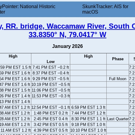
yPointer: National Historic
SkunkTracker: AIS for
ter
macOS
, RR. bridge, Waccamaw River, South C
33.8350° N, 79.0417° W
January 2026
High
High
Phase
Low
:59 PM EST 1.5 ft
7:41 PM EST −0.2 ft
7:
59 PM EST 1.6 ft
8:37 PM EST −0.4 ft
7:
54 PM EST 1.6 ft
9:29 PM EST −0.5 ft
Full Moon
7:
47 PM EST 1.6 ft
10:19 PM EST −0.5 ft
7:
38 PM EST 1.5 ft
11:06 PM EST −0.5 ft
7:
26 PM EST 1.4 ft
11:53 PM EST −0.3 ft
7:
13 PM EST 1.4 ft
7:
47 AM EST 1.2 ft
12:54 PM EST −0.1 ft
6:59 PM EST 1.3 ft
7:
38 AM EST 1.2 ft
1:48 PM EST 0.2 ft
7:44 PM EST 1.2 ft
7:
28 AM EST 1.2 ft
2:45 PM EST 0.4 ft
8:30 PM EST 1.1 ft
Last Quarter
7:
19 AM EST 1.2 ft
3:42 PM EST 0.5 ft
9:18 PM EST 1.0 ft
7:
:11 AM EST 1.2 ft
4:39 PM EST 0.5 ft
10:10 PM EST 1.0 ft
7: