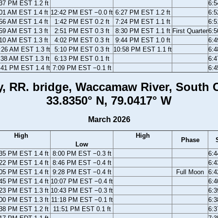
37 PM EST 1.2 ft
6:
01 AM EST 1.4 ft
12:42 PM EST −0.0 ft
6:27 PM EST 1.2 ft
6:
56 AM EST 1.4 ft
1:42 PM EST 0.2 ft
7:24 PM EST 1.1 ft
6:
59 AM EST 1.3 ft
2:51 PM EST 0.3 ft
8:30 PM EST 1.1 ft
First Quarter
6:
10 AM EST 1.3 ft
4:02 PM EST 0.3 ft
9:44 PM EST 1.0 ft
6:
:26 AM EST 1.3 ft
5:10 PM EST 0.3 ft
10:58 PM EST 1.1 ft
6:
:38 AM EST 1.3 ft
6:13 PM EST 0.1 ft
6:
:41 PM EST 1.4 ft
7:09 PM EST −0.1 ft
6:
, RR. bridge, Waccamaw River, South C
33.8350° N, 79.0417° W
March 2026
High
High
Phase
Low
35 PM EST 1.4 ft
8:00 PM EST −0.3 ft
6:
22 PM EST 1.4 ft
8:46 PM EST −0.4 ft
6:
05 PM EST 1.4 ft
9:28 PM EST −0.4 ft
Full Moon
6:
45 PM EST 1.4 ft
10:07 PM EST −0.4 ft
6:
23 PM EST 1.3 ft
10:43 PM EST −0.3 ft
6:
00 PM EST 1.3 ft
11:18 PM EST −0.1 ft
6:
38 PM EST 1.2 ft
11:51 PM EST 0.1 ft
6: