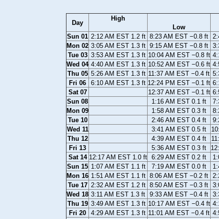
High
Day
Low
Sun 01
2:12 AM EST 1.2 ft
8:23 AM EST −0.8 ft
2:
Mon 02
3:05 AM EST 1.3 ft
9:15 AM EST −0.8 ft
3:
Tue 03
3:53 AM EST 1.3 ft
10:04 AM EST −0.8 ft
4:
Wed 04
4:40 AM EST 1.3 ft
10:52 AM EST −0.6 ft
4:
Thu 05
5:26 AM EST 1.3 ft
11:37 AM EST −0.4 ft
5:
Fri 06
6:10 AM EST 1.3 ft
12:24 PM EST −0.1 ft
6:
Sat 07
12:37 AM EST −0.1 ft
6:
Sun 08
1:16 AM EST 0.1 ft
7:
Mon 09
1:58 AM EST 0.3 ft
8:
Tue 10
2:46 AM EST 0.4 ft
9:
Wed 11
3:41 AM EST 0.5 ft
10
Thu 12
4:39 AM EST 0.4 ft
11
Fri 13
5:36 AM EST 0.3 ft
12
Sat 14
12:17 AM EST 1.0 ft
6:29 AM EST 0.2 ft
1:
Sun 15
1:07 AM EST 1.1 ft
7:19 AM EST 0.0 ft
1:
Mon 16
1:51 AM EST 1.1 ft
8:06 AM EST −0.2 ft
2:
Tue 17
2:32 AM EST 1.2 ft
8:50 AM EST −0.3 ft
3:
Wed 18
3:11 AM EST 1.3 ft
9:33 AM EST −0.4 ft
3:
Thu 19
3:49 AM EST 1.3 ft
10:17 AM EST −0.4 ft
4:
Fri 20
4:29 AM EST 1.3 ft
11:01 AM EST −0.4 ft
4: