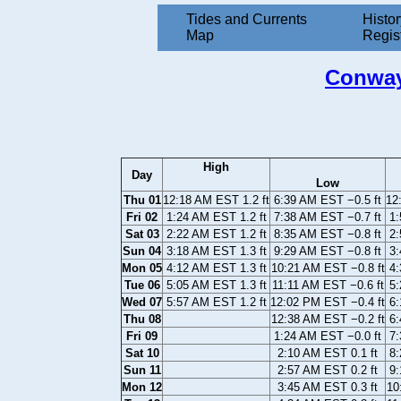
Tides and Currents
Histor
Map
Regis
Conway
High
Day
Low
Thu 01
12:18 AM EST 1.2 ft
6:39 AM EST −0.5 ft
12
Fri 02
1:24 AM EST 1.2 ft
7:38 AM EST −0.7 ft
1:
Sat 03
2:22 AM EST 1.2 ft
8:35 AM EST −0.8 ft
2:
Sun 04
3:18 AM EST 1.3 ft
9:29 AM EST −0.8 ft
3:
Mon 05
4:12 AM EST 1.3 ft
10:21 AM EST −0.8 ft
4:
Tue 06
5:05 AM EST 1.3 ft
11:11 AM EST −0.6 ft
5:
Wed 07
5:57 AM EST 1.2 ft
12:02 PM EST −0.4 ft
6:
Thu 08
12:38 AM EST −0.2 ft
6:
Fri 09
1:24 AM EST −0.0 ft
7:
Sat 10
2:10 AM EST 0.1 ft
8:
Sun 11
2:57 AM EST 0.2 ft
9:
Mon 12
3:45 AM EST 0.3 ft
10