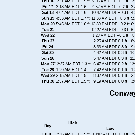
Thu 16
2:31 AM EDT 1.5 ft
9:06 AM EDT −0.1 ft
2:
Fri 17
3:18 AM EDT 1.6 ft
9:57 AM EDT −0.2 ft
3:
Sat 18
4:04 AM EDT 1.6 ft
10:47 AM EDT −0.3 ft
4:
Sun 19
4:53 AM EDT 1.7 ft
11:38 AM EDT −0.3 ft
5:
Mon 20
5:45 AM EDT 1.6 ft
12:30 PM EDT −0.2 ft
6:
Tue 21
12:27 AM EDT −0.3 ft
6:
Wed 22
1:23 AM EDT −0.1 ft
7:
Thu 23
2:25 AM EDT 0.1 ft
8:
Fri 24
3:33 AM EDT 0.3 ft
9:
Sat 25
4:42 AM EDT 0.3 ft
10
Sun 26
5:47 AM EDT 0.3 ft
11
Mon 27
12:37 AM EDT 1.3 ft
6:47 AM EDT 0.2 ft
12
Tue 28
1:29 AM EDT 1.4 ft
7:42 AM EDT 0.1 ft
1:
Wed 29
2:15 AM EDT 1.5 ft
8:32 AM EDT 0.1 ft
2:
Thu 30
2:57 AM EDT 1.5 ft
9:19 AM EDT 0.0 ft
3:
Conway
High
Day
Low
Fri 01
3:36 AM EDT 1.5 ft
10:03 AM EDT 0.0 ft
3: