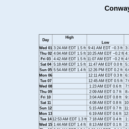
Conway
High
Day
Low
Wed 01
3:24 AM EDT 1.5 ft
9:41 AM EDT −0.3 ft
3:
Thu 02
4:04 AM EDT 1.5 ft
10:25 AM EDT −0.2 ft
4:
Fri 03
4:42 AM EDT 1.5 ft
11:07 AM EDT −0.2 ft
4:
Sat 04
5:18 AM EDT 1.5 ft
11:47 AM EDT 0.0 ft
5:
Sun 05
5:54 AM EDT 1.4 ft
12:26 PM EDT 0.2 ft
6:
Mon 06
12:11 AM EDT 0.3 ft
6:
Tue 07
12:45 AM EDT 0.5 ft
7:
Wed 08
1:23 AM EDT 0.6 ft
7:
Thu 09
2:09 AM EDT 0.7 ft
8:
Fri 10
3:04 AM EDT 0.8 ft
9:
Sat 11
4:08 AM EDT 0.8 ft
10
Sun 12
5:15 AM EDT 0.7 ft
11
Mon 13
6:19 AM EDT 0.6 ft
12
Tue 14
12:53 AM EDT 1.3 ft
7:18 AM EDT 0.4 ft
1:
Wed 15
1:44 AM EDT 1.4 ft
8:13 AM EDT 0.1 ft
2: