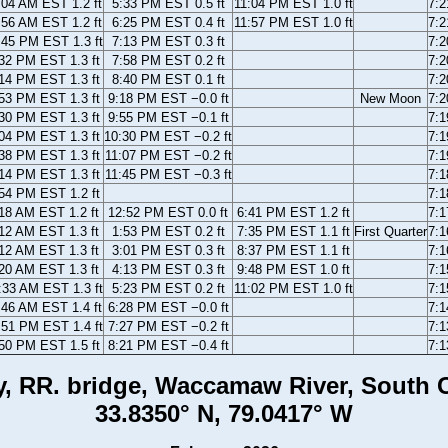
:04 AM EST 1.2 ft
5:33 PM EST 0.5 ft
11:04 PM EST 1.0 ft
7:
:56 AM EST 1.2 ft
6:25 PM EST 0.4 ft
11:57 PM EST 1.0 ft
7:
:45 PM EST 1.3 ft
7:13 PM EST 0.3 ft
7:
32 PM EST 1.3 ft
7:58 PM EST 0.2 ft
7:
14 PM EST 1.3 ft
8:40 PM EST 0.1 ft
7:
53 PM EST 1.3 ft
9:18 PM EST −0.0 ft
New Moon
7:
30 PM EST 1.3 ft
9:55 PM EST −0.1 ft
7:
04 PM EST 1.3 ft
10:30 PM EST −0.2 ft
7:
38 PM EST 1.3 ft
11:07 PM EST −0.2 ft
7:
14 PM EST 1.3 ft
11:45 PM EST −0.3 ft
7:
54 PM EST 1.2 ft
7:
18 AM EST 1.2 ft
12:52 PM EST 0.0 ft
6:41 PM EST 1.2 ft
7:
12 AM EST 1.3 ft
1:53 PM EST 0.2 ft
7:35 PM EST 1.1 ft
First Quarter
7:
12 AM EST 1.3 ft
3:01 PM EST 0.3 ft
8:37 PM EST 1.1 ft
7:
20 AM EST 1.3 ft
4:13 PM EST 0.3 ft
9:48 PM EST 1.0 ft
7:
:33 AM EST 1.3 ft
5:23 PM EST 0.2 ft
11:02 PM EST 1.0 ft
7:
:46 AM EST 1.4 ft
6:28 PM EST −0.0 ft
7:
:51 PM EST 1.4 ft
7:27 PM EST −0.2 ft
7:
50 PM EST 1.5 ft
8:21 PM EST −0.4 ft
7:
, RR. bridge, Waccamaw River, South C
33.8350° N, 79.0417° W