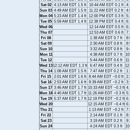
Sat 02
4:13 AM EDT 1.5 ft
10:44 AM EDT 0.1 ft
4:
Sun 03
4:49 AM EDT 1.5 ft
11:22 AM EDT 0.2 ft
4:
Mon 04
5:23 AM EDT 1.4 ft
12:00 PM EDT 0.3 ft
5:
Tue 05
5:59 AM EDT 1.4 ft
12:38 PM EDT 0.4 ft
6:
Wed 06
12:14 AM EDT 0.5 ft
6:
Thu 07
12:53 AM EDT 0.6 ft
7:
Fri 08
1:38 AM EDT 0.7 ft
8:
Sat 09
2:30 AM EDT 0.8 ft
8:
Sun 10
3:32 AM EDT 0.8 ft
9:
Mon 11
4:38 AM EDT 0.7 ft
10
Tue 12
5:44 AM EDT 0.6 ft
11
Wed 13
12:12 AM EDT 1.3 ft
6:47 AM EDT 0.4 ft
12
Thu 14
1:08 AM EDT 1.5 ft
7:47 AM EDT 0.2 ft
1:
Fri 15
2:01 AM EDT 1.6 ft
8:44 AM EDT −0.0 ft
2:
Sat 16
2:53 AM EDT 1.6 ft
9:39 AM EDT −0.2 ft
3:
Sun 17
3:46 AM EDT 1.7 ft
10:33 AM EDT −0.3 ft
4:
Mon 18
4:40 AM EDT 1.7 ft
11:26 AM EDT −0.3 ft
5:
Tue 19
5:37 AM EDT 1.7 ft
12:19 PM EDT −0.2 ft
6:
Wed 20
12:15 AM EDT −0.4 ft
6:
Thu 21
1:13 AM EDT −0.2 ft
7:
Fri 22
2:14 AM EDT 0.1 ft
8:
Sat 23
3:19 AM EDT 0.2 ft
9:
Sun 24
4:24 AM EDT 0.3 ft
10