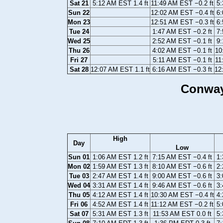
Sat 21
5:12 AM EST 1.4 ft
11:49 AM EST −0.2 ft
5:
Sun 22
12:02 AM EST −0.4 ft
6:
Mon 23
12:51 AM EST −0.3 ft
6:
Tue 24
1:47 AM EST −0.2 ft
7:
Wed 25
2:52 AM EST −0.1 ft
9:
Thu 26
4:02 AM EST −0.1 ft
10
Fri 27
5:11 AM EST −0.1 ft
11
Sat 28
12:07 AM EST 1.1 ft
6:16 AM EST −0.3 ft
12
Conway
High
Day
Low
Sun 01
1:06 AM EST 1.2 ft
7:15 AM EST −0.4 ft
1:
Mon 02
1:59 AM EST 1.3 ft
8:10 AM EST −0.6 ft
2:
Tue 03
2:47 AM EST 1.4 ft
9:00 AM EST −0.6 ft
3:
Wed 04
3:31 AM EST 1.4 ft
9:46 AM EST −0.6 ft
3:
Thu 05
4:12 AM EST 1.4 ft
10:30 AM EST −0.4 ft
4:
Fri 06
4:52 AM EST 1.4 ft
11:12 AM EST −0.2 ft
5:
Sat 07
5:31 AM EST 1.3 ft
11:53 AM EST 0.0 ft
5: