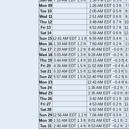
Sun 08
7:10 AM EDT 1.3 ft
1:36 PM EDT 0.3 ft
7:
Mon 09
1:26 AM EDT 0.3 ft
7:
Tue 10
2:05 AM EDT 0.5 ft
8:
Wed 11
2:51 AM EDT 0.6 ft
9:
Thu 12
3:48 AM EDT 0.7 ft
10
Fri 13
4:52 AM EDT 0.7 ft
11
Sat 14
5:56 AM EDT 0.6 ft
12
Sun 15
12:41 AM EDT 1.1 ft
6:55 AM EDT 0.4 ft
1:
Mon 16
1:33 AM EDT 1.2 ft
7:50 AM EDT 0.2 ft
2:
Tue 17
2:20 AM EDT 1.2 ft
8:40 AM EDT −0.0 ft
2:
Wed 18
3:03 AM EDT 1.3 ft
9:28 AM EDT −0.2 ft
3:
Thu 19
3:44 AM EDT 1.4 ft
10:15 AM EDT −0.3 ft
4:
Fri 20
4:26 AM EDT 1.5 ft
11:02 AM EDT −0.4 ft
4:
Sat 21
5:10 AM EDT 1.5 ft
11:50 AM EDT −0.3 ft
5:
Sun 22
5:57 AM EDT 1.5 ft
12:40 PM EDT −0.2 ft
6:
Mon 23
12:42 AM EDT −0.4 ft
6:
Tue 24
1:35 AM EDT −0.2 ft
7:
Wed 25
2:35 AM EDT −0.0 ft
8:
Thu 26
3:42 AM EDT 0.1 ft
10
Fri 27
4:53 AM EDT 0.2 ft
11
Sat 28
6:02 AM EDT 0.1 ft
12
Sun 29
12:56 AM EDT 1.2 ft
7:04 AM EDT 0.0 ft
1:
Mon 30
1:51 AM EDT 1.3 ft
8:01 AM EDT −0.1 ft
2:
Tue 31
2:40 AM EDT 1.4 ft
8:53 AM EDT −0.2 ft
2: