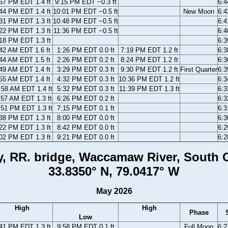
57 PM EDT 1.4 ft
9:15 PM EDT −0.3 ft
6:
44 PM EDT 1.4 ft
10:01 PM EDT −0.5 ft
New Moon
6:
31 PM EDT 1.3 ft
10:48 PM EDT −0.5 ft
6:
22 PM EDT 1.3 ft
11:36 PM EDT −0.5 ft
6:
18 PM EDT 1.3 ft
6:
42 AM EDT 1.6 ft
1:26 PM EDT 0.0 ft
7:19 PM EDT 1.2 ft
6:
44 AM EDT 1.5 ft
2:26 PM EDT 0.2 ft
8:24 PM EDT 1.2 ft
6:
49 AM EDT 1.4 ft
3:29 PM EDT 0.3 ft
9:30 PM EDT 1.2 ft
First Quarter
6:
55 AM EDT 1.4 ft
4:32 PM EDT 0.3 ft
10:36 PM EDT 1.2 ft
6:
:58 AM EDT 1.4 ft
5:32 PM EDT 0.3 ft
11:39 PM EDT 1.3 ft
6:
:57 AM EDT 1.3 ft
6:26 PM EDT 0.2 ft
6:
:51 PM EDT 1.3 ft
7:15 PM EDT 0.1 ft
6:
38 PM EDT 1.3 ft
8:00 PM EDT 0.0 ft
6:
22 PM EDT 1.3 ft
8:42 PM EDT 0.0 ft
6:
02 PM EDT 1.3 ft
9:21 PM EDT 0.0 ft
6:
, RR. bridge, Waccamaw River, South C
33.8350° N, 79.0417° W
May 2026
High
High
Phase
Low
41 PM EDT 1.3 ft
9:58 PM EDT 0.1 ft
Full Moon
6: