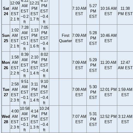
6:22
6:17
12:09
12:21
AM
PM
5:27
Sat
AM
PM
7:10 AM
10:16 AM
11:38
EST
EST
PM
24
EST
EST
EST
EST
PM EST
−0.2
−0.4
EST
2.1 ft
1.7 ft
ft
ft
7:28
7:05
1:02
1:13
AM
PM
5:28
Sun
AM
PM
First
7:09 AM
10:46 AM
EST
EST
PM
25
EST
EST
Quarter
EST
EST
−0.1
−0.4
EST
2.1 ft
1.6 ft
ft
ft
8:39
8:02
1:58
2:10
AM
PM
5:29
Mon
AM
PM
7:09 AM
11:20 AM
12:47
EST
EST
PM
26
EST
EST
EST
EST
AM EST
−0.1
−0.4
EST
2.2 ft
1.4 ft
ft
ft
9:51
9:10
2:58
3:11
AM
PM
5:30
Tue
AM
PM
7:08 AM
12:01 PM
1:59 AM
EST
EST
PM
27
EST
EST
EST
EST
EST
−0.1
−0.4
EST
2.3 ft
1.4 ft
ft
ft
10:58
10:24
4:00
4:14
AM
PM
5:31
Wed
AM
PM
7:07 AM
12:52 PM
3:12 AM
EST
EST
PM
28
EST
EST
EST
EST
EST
−0.1
−0.4
EST
2.3 ft
1.3 ft
ft
ft