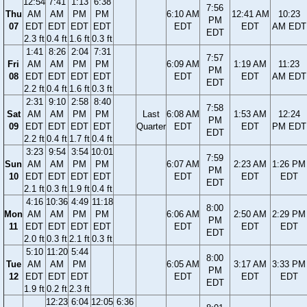
12:54
7:41
1:13
6:38
7:56
Thu
AM
AM
PM
PM
6:10 AM
12:41 AM
10:23
PM
07
EDT
EDT
EDT
EDT
EDT
EDT
AM EDT
EDT
2.3 ft
0.4 ft
1.6 ft
0.3 ft
1:41
8:26
2:04
7:31
7:57
Fri
AM
AM
PM
PM
6:09 AM
1:19 AM
11:23
PM
08
EDT
EDT
EDT
EDT
EDT
EDT
AM EDT
EDT
2.2 ft
0.4 ft
1.6 ft
0.3 ft
2:31
9:10
2:58
8:40
7:58
Sat
AM
AM
PM
PM
Last
6:08 AM
1:53 AM
12:24
PM
09
EDT
EDT
EDT
EDT
Quarter
EDT
EDT
PM EDT
EDT
2.2 ft
0.4 ft
1.7 ft
0.4 ft
3:23
9:54
3:54
10:01
7:59
Sun
AM
AM
PM
PM
6:07 AM
2:23 AM
1:26 PM
PM
10
EDT
EDT
EDT
EDT
EDT
EDT
EDT
EDT
2.1 ft
0.3 ft
1.9 ft
0.4 ft
4:16
10:36
4:49
11:18
8:00
Mon
AM
AM
PM
PM
6:06 AM
2:50 AM
2:29 PM
PM
11
EDT
EDT
EDT
EDT
EDT
EDT
EDT
EDT
2.0 ft
0.3 ft
2.1 ft
0.3 ft
5:10
11:20
5:44
8:00
Tue
AM
AM
PM
6:05 AM
3:17 AM
3:33 PM
PM
12
EDT
EDT
EDT
EDT
EDT
EDT
EDT
1.9 ft
0.2 ft
2.3 ft
12:23
6:04
12:05
6:36