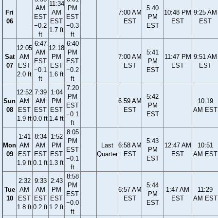
11:34
AM
PM
5:40
Fri
AM
7:00 AM
10:48 PM
9:25 AM
EST
EST
PM
06
EST
EST
EST
EST
−0.2
−0.3
EST
1.7 ft
ft
ft
6:47
6:40
12:05
12:18
AM
PM
5:41
Sat
AM
PM
7:00 AM
11:47 PM
9:51 AM
EST
EST
PM
07
EST
EST
EST
EST
EST
−0.1
−0.2
EST
2.0 ft
1.6 ft
ft
ft
7:20
12:52
7:39
1:04
PM
5:42
Sun
AM
AM
PM
6:59 AM
10:19
EST
PM
08
EST
EST
EST
EST
AM EST
−0.1
EST
1.9 ft
0.0 ft
1.4 ft
ft
8:05
1:41
8:34
1:52
PM
5:43
Mon
AM
AM
PM
Last
6:58 AM
12:47 AM
10:51
EST
PM
09
EST
EST
EST
Quarter
EST
EST
AM EST
−0.1
EST
1.9 ft
0.1 ft
1.3 ft
ft
8:58
2:32
9:33
2:43
PM
5:44
Tue
AM
AM
PM
6:57 AM
1:47 AM
11:29
EST
PM
10
EST
EST
EST
EST
EST
AM EST
−0.0
EST
1.8 ft
0.2 ft
1.2 ft
ft