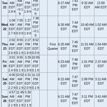
AM
PM
7:43
Tue
AM
PM
6:27 AM
9:32 AM
12:00
EDT
EDT
PM
21
EDT
EDT
EDT
EDT
AM EDT
−0.1
−0.2
EDT
2.9 ft
1.9 ft
ft
ft
7:38
1:04
7:55
1:27
PM
7:44
Wed
AM
AM
PM
6:26 AM
10:40 AM
1:02 AM
EDT
PM
22
EDT
EDT
EDT
EDT
EDT
EDT
−0.1
EDT
2.7 ft
0.0 ft
1.9 ft
ft
2:02
8:55
2:27
8:52
7:45
Thu
AM
AM
PM
PM
First
6:25 AM
11:51 AM
1:54 AM
PM
23
EDT
EDT
EDT
EDT
Quarter
EDT
EDT
EDT
EDT
2.6 ft
0.1 ft
1.9 ft
0.0 ft
3:01
9:55
3:29
10:05
7:46
Fri
AM
AM
PM
PM
6:23 AM
1:01 PM
2:37 AM
PM
24
EDT
EDT
EDT
EDT
EDT
EDT
EDT
EDT
2.4 ft
0.1 ft
1.9 ft
0.1 ft
4:00
10:52
4:31
11:13
7:47
Sat
AM
AM
PM
PM
6:22 AM
2:08 PM
3:11 AM
PM
25
EDT
EDT
EDT
EDT
EDT
EDT
EDT
EDT
2.2 ft
0.1 ft
2.0 ft
0.1 ft
4:57
11:45
5:30
7:47
Sun
AM
AM
PM
6:21 AM
3:11 PM
3:41 AM
PM
26
EDT
EDT
EDT
EDT
EDT
EDT
EDT
2.1 ft
0.1 ft
2.1 ft