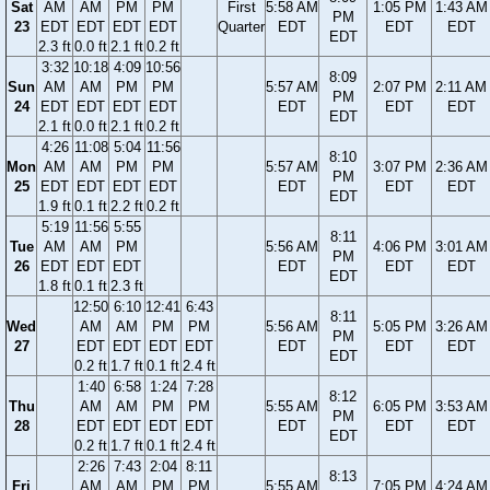
Sat
AM
AM
PM
PM
First
5:58 AM
1:05 PM
1:43 AM
PM
23
EDT
EDT
EDT
EDT
Quarter
EDT
EDT
EDT
EDT
2.3 ft
0.0 ft
2.1 ft
0.2 ft
3:32
10:18
4:09
10:56
8:09
Sun
AM
AM
PM
PM
5:57 AM
2:07 PM
2:11 AM
PM
24
EDT
EDT
EDT
EDT
EDT
EDT
EDT
EDT
2.1 ft
0.0 ft
2.1 ft
0.2 ft
4:26
11:08
5:04
11:56
8:10
Mon
AM
AM
PM
PM
5:57 AM
3:07 PM
2:36 AM
PM
25
EDT
EDT
EDT
EDT
EDT
EDT
EDT
EDT
1.9 ft
0.1 ft
2.2 ft
0.2 ft
5:19
11:56
5:55
8:11
Tue
AM
AM
PM
5:56 AM
4:06 PM
3:01 AM
PM
26
EDT
EDT
EDT
EDT
EDT
EDT
EDT
1.8 ft
0.1 ft
2.3 ft
12:50
6:10
12:41
6:43
8:11
Wed
AM
AM
PM
PM
5:56 AM
5:05 PM
3:26 AM
PM
27
EDT
EDT
EDT
EDT
EDT
EDT
EDT
EDT
0.2 ft
1.7 ft
0.1 ft
2.4 ft
1:40
6:58
1:24
7:28
8:12
Thu
AM
AM
PM
PM
5:55 AM
6:05 PM
3:53 AM
PM
28
EDT
EDT
EDT
EDT
EDT
EDT
EDT
EDT
0.2 ft
1.7 ft
0.1 ft
2.4 ft
2:26
7:43
2:04
8:11
8:13
Fri
AM
AM
PM
PM
5:55 AM
7:05 PM
4:24 AM