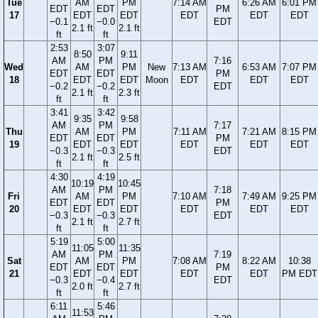
Tue
AM
PM
7:14 AM
6:26 AM
6:01 PM
EDT
EDT
PM
17
EDT
EDT
EDT
EDT
EDT
−0.1
−0.0
EDT
2.1 ft
2.1 ft
ft
ft
2:53
3:07
8:50
9:11
AM
PM
7:16
Wed
AM
PM
New
7:13 AM
6:53 AM
7:07 PM
EDT
EDT
PM
18
EDT
EDT
Moon
EDT
EDT
EDT
−0.2
−0.2
EDT
2.1 ft
2.3 ft
ft
ft
3:41
3:42
9:35
9:58
AM
PM
7:17
Thu
AM
PM
7:11 AM
7:21 AM
8:15 PM
EDT
EDT
PM
19
EDT
EDT
EDT
EDT
EDT
−0.3
−0.3
EDT
2.1 ft
2.5 ft
ft
ft
4:30
4:19
10:19
10:45
AM
PM
7:18
Fri
AM
PM
7:10 AM
7:49 AM
9:25 PM
EDT
EDT
PM
20
EDT
EDT
EDT
EDT
EDT
−0.3
−0.3
EDT
2.1 ft
2.7 ft
ft
ft
5:19
5:00
11:05
11:35
AM
PM
7:19
Sat
AM
PM
7:08 AM
8:22 AM
10:38
EDT
EDT
PM
21
EDT
EDT
EDT
EDT
PM EDT
−0.3
−0.4
EDT
2.0 ft
2.7 ft
ft
ft
6:11
5:46
11:53