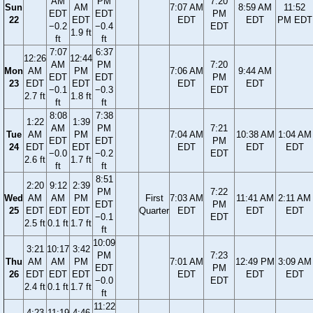
AM
PM
7:20
Sun
AM
7:07 AM
8:59 AM
11:52
EDT
EDT
PM
22
EDT
EDT
EDT
PM EDT
−0.2
−0.4
EDT
1.9 ft
ft
ft
7:07
6:37
12:26
12:44
AM
PM
7:20
Mon
AM
PM
7:06 AM
9:44 AM
EDT
EDT
PM
23
EDT
EDT
EDT
EDT
−0.1
−0.3
EDT
2.7 ft
1.8 ft
ft
ft
8:08
7:38
1:22
1:39
AM
PM
7:21
Tue
AM
PM
7:04 AM
10:38 AM
1:04 AM
EDT
EDT
PM
24
EDT
EDT
EDT
EDT
EDT
−0.0
−0.2
EDT
2.6 ft
1.7 ft
ft
ft
8:51
2:20
9:12
2:39
PM
7:22
Wed
AM
AM
PM
First
7:03 AM
11:41 AM
2:11 AM
EDT
PM
25
EDT
EDT
EDT
Quarter
EDT
EDT
EDT
−0.1
EDT
2.5 ft
0.1 ft
1.7 ft
ft
10:09
3:21
10:17
3:42
PM
7:23
Thu
AM
AM
PM
7:01 AM
12:49 PM
3:09 AM
EDT
PM
26
EDT
EDT
EDT
EDT
EDT
EDT
−0.0
EDT
2.4 ft
0.1 ft
1.7 ft
ft
11:22
4:23
11:19
4:46