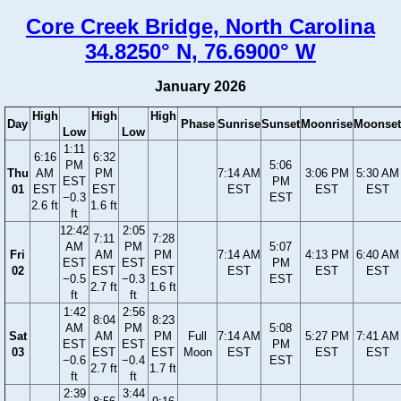
Core Creek Bridge, North Carolina
34.8250° N, 76.6900° W
January 2026
High
High
High
Day
Phase
Sunrise
Sunset
Moonrise
Moonset
Low
Low
1:11
6:16
6:32
PM
5:06
Thu
AM
PM
7:14 AM
3:06 PM
5:30 AM
EST
PM
01
EST
EST
EST
EST
EST
−0.3
EST
2.6 ft
1.6 ft
ft
12:42
2:05
7:11
7:28
AM
PM
5:07
Fri
AM
PM
7:14 AM
4:13 PM
6:40 AM
EST
EST
PM
02
EST
EST
EST
EST
EST
−0.5
−0.3
EST
2.7 ft
1.6 ft
ft
ft
1:42
2:56
8:04
8:23
AM
PM
5:08
Sat
AM
PM
Full
7:14 AM
5:27 PM
7:41 AM
EST
EST
PM
03
EST
EST
Moon
EST
EST
EST
−0.6
−0.4
EST
2.7 ft
1.7 ft
ft
ft
2:39
3:44