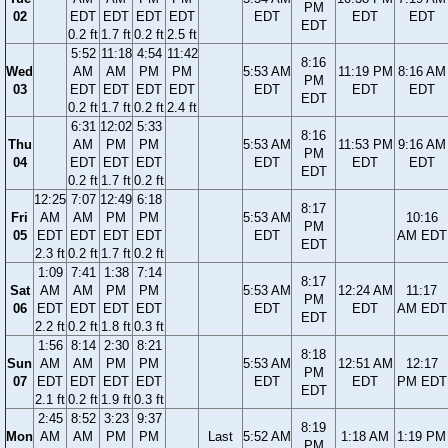
PM
02
EDT
EDT
EDT
EDT
EDT
EDT
EDT
EDT
0.2 ft
1.7 ft
0.2 ft
2.5 ft
5:52
11:18
4:54
11:42
8:16
Wed
AM
AM
PM
PM
5:53 AM
11:19 PM
8:16 AM
PM
03
EDT
EDT
EDT
EDT
EDT
EDT
EDT
EDT
0.2 ft
1.7 ft
0.2 ft
2.4 ft
6:31
12:02
5:33
8:16
Thu
AM
PM
PM
5:53 AM
11:53 PM
9:16 AM
PM
04
EDT
EDT
EDT
EDT
EDT
EDT
EDT
0.2 ft
1.7 ft
0.2 ft
12:25
7:07
12:49
6:18
8:17
Fri
AM
AM
PM
PM
5:53 AM
10:16
PM
05
EDT
EDT
EDT
EDT
EDT
AM EDT
EDT
2.3 ft
0.2 ft
1.7 ft
0.2 ft
1:09
7:41
1:38
7:14
8:17
Sat
AM
AM
PM
PM
5:53 AM
12:24 AM
11:17
PM
06
EDT
EDT
EDT
EDT
EDT
EDT
AM EDT
EDT
2.2 ft
0.2 ft
1.8 ft
0.3 ft
1:56
8:14
2:30
8:21
8:18
Sun
AM
AM
PM
PM
5:53 AM
12:51 AM
12:17
PM
07
EDT
EDT
EDT
EDT
EDT
EDT
PM EDT
EDT
2.1 ft
0.2 ft
1.9 ft
0.3 ft
2:45
8:52
3:23
9:37
8:19
Mon
AM
AM
PM
PM
Last
5:52 AM
1:18 AM
1:19 PM
PM