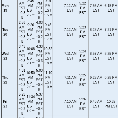
8:45
9:01
AM
PM
5:22
Mon
AM
PM
7:12 AM
7:56 AM
6:18 PM
EST
EST
PM
19
EST
EST
EST
EST
EST
−0.3
−0.2
EST
2.2 ft
1.5 ft
ft
ft
2:59
4:03
9:26
9:46
AM
PM
5:23
Tue
AM
PM
7:12 AM
8:28 AM
7:21 PM
EST
EST
PM
20
EST
EST
EST
EST
EST
−0.3
−0.2
EST
2.2 ft
1.7 ft
ft
ft
3:43
4:33
10:08
10:32
AM
PM
5:24
Wed
AM
PM
7:11 AM
8:57 AM
8:25 PM
EST
EST
PM
21
EST
EST
EST
EST
EST
−0.3
−0.3
EST
2.1 ft
1.8 ft
ft
ft
4:31
5:03
10:50
11:19
AM
PM
5:25
Thu
AM
PM
7:11 AM
9:23 AM
9:28 PM
EST
EST
PM
22
EST
EST
EST
EST
EST
−0.3
−0.4
EST
2.0 ft
1.9 ft
ft
ft
5:23
5:37
11:34
AM
PM
5:26
Fri
AM
7:10 AM
9:49 AM
10:32
EST
EST
PM
23
EST
EST
EST
PM EST
−0.2
−0.4
EST
1.9 ft
ft
ft