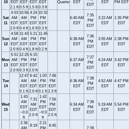
10
EDT
EDT
EDT
EDT
Quarter
EDT
EDT
PM EDT
EDT
2.1 ft
0.5 ft
1.5 ft
0.3 ft
4:03
10:56
4:24
10:32
7:35
Sat
AM
AM
PM
PM
6:40 AM
3:22 AM
1:35 PM
PM
11
EDT
EDT
EDT
EDT
EDT
EDT
EDT
EDT
2.0 ft
0.4 ft
1.6 ft
0.3 ft
4:58
11:43
5:21
11:45
7:36
Sun
AM
AM
PM
PM
6:38 AM
3:55 AM
2:38 PM
PM
12
EDT
EDT
EDT
EDT
EDT
EDT
EDT
EDT
2.0 ft
0.4 ft
1.8 ft
0.2 ft
5:51
12:25
6:15
7:37
Mon
AM
PM
PM
6:37 AM
4:24 AM
3:42 PM
PM
13
EDT
EDT
EDT
EDT
EDT
EDT
EDT
2.0 ft
0.3 ft
2.0 ft
12:47
6:42
1:03
7:06
7:38
Tue
AM
AM
PM
PM
6:36 AM
4:52 AM
4:47 PM
PM
14
EDT
EDT
EDT
EDT
EDT
EDT
EDT
EDT
0.1 ft
2.0 ft
0.1 ft
2.3 ft
1:43
1:42
7:31
7:56
AM
PM
7:39
Wed
AM
PM
6:34 AM
5:19 AM
5:54 PM
EDT
EDT
PM
15
EDT
EDT
EDT
EDT
EDT
−0.0
−0.0
EDT
2.0 ft
2.5 ft
ft
ft
2:36
2:21
8:19
8:45
AM
PM
7:39