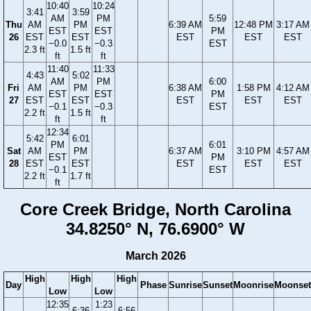
10:40
10:24
3:41
3:59
AM
PM
5:59
Thu
AM
PM
6:39 AM
12:48 PM
3:17 AM
EST
EST
PM
26
EST
EST
EST
EST
EST
−0.0
−0.3
EST
2.3 ft
1.5 ft
ft
ft
11:40
11:33
4:43
5:02
AM
PM
6:00
Fri
AM
PM
6:38 AM
1:58 PM
4:12 AM
EST
EST
PM
27
EST
EST
EST
EST
EST
−0.1
−0.3
EST
2.2 ft
1.5 ft
ft
ft
12:34
5:42
6:01
PM
6:01
Sat
AM
PM
6:37 AM
3:10 PM
4:57 AM
EST
PM
28
EST
EST
EST
EST
EST
−0.1
EST
2.2 ft
1.7 ft
ft
Core Creek Bridge, North Carolina
34.8250° N, 76.6900° W
March 2026
High
High
High
Day
Phase
Sunrise
Sunset
Moonrise
Moonset
Low
Low
12:35
1:23
6:36
6:56