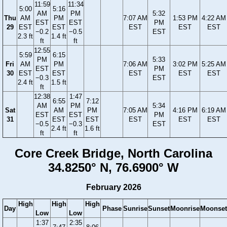
11:59
11:34
5:00
5:16
AM
PM
5:32
Thu
AM
PM
7:07 AM
1:53 PM
4:22 AM
EST
EST
PM
29
EST
EST
EST
EST
EST
−0.2
−0.5
EST
2.3 ft
1.4 ft
ft
ft
12:55
5:59
6:15
PM
5:33
Fri
AM
PM
7:06 AM
3:02 PM
5:25 AM
EST
PM
30
EST
EST
EST
EST
EST
−0.3
EST
2.4 ft
1.5 ft
ft
12:38
1:47
6:55
7:12
AM
PM
5:34
Sat
AM
PM
7:05 AM
4:16 PM
6:19 AM
EST
EST
PM
31
EST
EST
EST
EST
EST
−0.5
−0.3
EST
2.4 ft
1.6 ft
ft
ft
Core Creek Bridge, North Carolina
34.8250° N, 76.6900° W
February 2026
High
High
High
Day
Phase
Sunrise
Sunset
Moonrise
Moonset
Low
Low
1:37
2:35