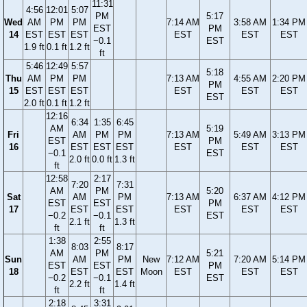
11:31
4:56
12:01
5:07
PM
5:17
Wed
AM
PM
PM
7:14 AM
3:58 AM
1:34 PM
EST
PM
14
EST
EST
EST
EST
EST
EST
−0.1
EST
1.9 ft
0.1 ft
1.2 ft
ft
5:46
12:49
5:57
5:18
Thu
AM
PM
PM
7:13 AM
4:55 AM
2:20 PM
PM
15
EST
EST
EST
EST
EST
EST
EST
2.0 ft
0.1 ft
1.2 ft
12:16
6:34
1:35
6:45
AM
5:19
Fri
AM
PM
PM
7:13 AM
5:49 AM
3:13 PM
EST
PM
16
EST
EST
EST
EST
EST
EST
−0.1
EST
2.0 ft
0.0 ft
1.3 ft
ft
12:58
2:17
7:20
7:31
AM
PM
5:20
Sat
AM
PM
7:13 AM
6:37 AM
4:12 PM
EST
EST
PM
17
EST
EST
EST
EST
EST
−0.2
−0.1
EST
2.1 ft
1.3 ft
ft
ft
1:38
2:55
8:03
8:17
AM
PM
5:21
Sun
AM
PM
New
7:12 AM
7:20 AM
5:14 PM
EST
EST
PM
18
EST
EST
Moon
EST
EST
EST
−0.2
−0.1
EST
2.2 ft
1.4 ft
ft
ft
2:18
3:31