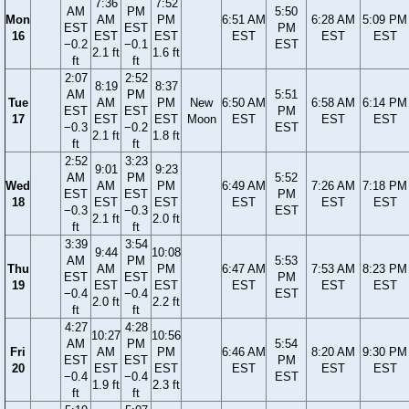
7:36
7:52
AM
PM
5:50
Mon
AM
PM
6:51 AM
6:28 AM
5:09 PM
EST
EST
PM
16
EST
EST
EST
EST
EST
−0.2
−0.1
EST
2.1 ft
1.6 ft
ft
ft
2:07
2:52
8:19
8:37
AM
PM
5:51
Tue
AM
PM
New
6:50 AM
6:58 AM
6:14 PM
EST
EST
PM
17
EST
EST
Moon
EST
EST
EST
−0.3
−0.2
EST
2.1 ft
1.8 ft
ft
ft
2:52
3:23
9:01
9:23
AM
PM
5:52
Wed
AM
PM
6:49 AM
7:26 AM
7:18 PM
EST
EST
PM
18
EST
EST
EST
EST
EST
−0.3
−0.3
EST
2.1 ft
2.0 ft
ft
ft
3:39
3:54
9:44
10:08
AM
PM
5:53
Thu
AM
PM
6:47 AM
7:53 AM
8:23 PM
EST
EST
PM
19
EST
EST
EST
EST
EST
−0.4
−0.4
EST
2.0 ft
2.2 ft
ft
ft
4:27
4:28
10:27
10:56
AM
PM
5:54
Fri
AM
PM
6:46 AM
8:20 AM
9:30 PM
EST
EST
PM
20
EST
EST
EST
EST
EST
−0.4
−0.4
EST
1.9 ft
2.3 ft
ft
ft