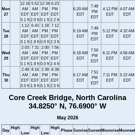
12:16
5:52
12:34
6:23
7:48
Mon
AM
AM
PM
PM
6:20 AM
4:12 PM
4:07 AM
PM
27
EDT
EDT
EDT
EDT
EDT
EDT
EDT
EDT
0.1 ft
2.0 ft
0.1 ft
2.2 ft
1:12
6:43
1:18
7:12
7:49
Tue
AM
AM
PM
PM
6:19 AM
5:12 PM
4:32 AM
PM
28
EDT
EDT
EDT
EDT
EDT
EDT
EDT
EDT
0.1 ft
1.9 ft
0.0 ft
2.3 ft
2:03
7:31
2:00
7:56
7:50
Wed
AM
AM
PM
PM
6:18 AM
6:11 PM
4:56 AM
PM
29
EDT
EDT
EDT
EDT
EDT
EDT
EDT
EDT
0.1 ft
1.9 ft
0.0 ft
2.4 ft
2:49
8:16
2:39
8:39
7:51
Thu
AM
AM
PM
PM
6:17 AM
7:11 PM
5:22 AM
PM
30
EDT
EDT
EDT
EDT
EDT
EDT
EDT
EDT
0.0 ft
1.8 ft
0.1 ft
2.5 ft
Core Creek Bridge, North Carolina
34.8250° N, 76.6900° W
May 2026
High
High
High
Day
Phase
Sunrise
Sunset
Moonrise
Moonset
Low
Low