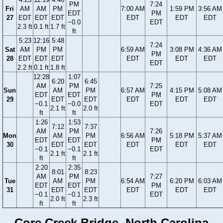
PM
7:24
Fri
AM
AM
PM
7:00 AM
1:59 PM
3:56 AM
EDT
PM
27
EDT
EDT
EDT
EDT
EDT
EDT
−0.0
EDT
2.3 ft
0.1 ft
1.7 ft
ft
5:23
12:16
5:48
7:24
Sat
AM
PM
PM
6:59 AM
3:08 PM
4:36 AM
PM
28
EDT
EDT
EDT
EDT
EDT
EDT
EDT
2.2 ft
0.1 ft
1.8 ft
12:28
1:07
6:20
6:45
AM
PM
7:25
Sun
AM
PM
6:57 AM
4:15 PM
5:08 AM
EDT
EDT
PM
29
EDT
EDT
EDT
EDT
EDT
−0.1
−0.0
EDT
2.1 ft
2.0 ft
ft
ft
1:26
1:53
7:12
7:37
AM
PM
7:26
Mon
AM
PM
6:56 AM
5:18 PM
5:37 AM
EDT
EDT
PM
30
EDT
EDT
EDT
EDT
EDT
−0.1
−0.1
EDT
2.1 ft
2.1 ft
ft
ft
2:20
2:35
8:01
8:23
AM
PM
7:27
Tue
AM
PM
6:54 AM
6:20 PM
6:03 AM
EDT
EDT
PM
31
EDT
EDT
EDT
EDT
EDT
−0.1
−0.1
EDT
2.0 ft
2.3 ft
ft
ft
Core Creek Bridge, North Carolina