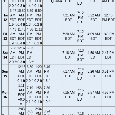
11
EDT
EDT
EDT
EDT
Quarter
EDT
EDT
AM EDT
EDT
2.0 ft
0.3 ft
1.4 ft
0.1 ft
3:47
10:50
3:59
9:59
7:12
Thu
AM
AM
PM
PM
7:21 AM
3:22 AM
12:46
PM
12
EDT
EDT
EDT
EDT
EDT
EDT
PM EDT
EDT
1.9 ft
0.4 ft
1.3 ft
0.2 ft
4:43
11:46
4:56
11:11
7:12
Fri
AM
AM
PM
PM
7:20 AM
4:09 AM
1:45 PM
PM
13
EDT
EDT
EDT
EDT
EDT
EDT
EDT
EDT
1.9 ft
0.4 ft
1.4 ft
0.1 ft
5:38
12:37
5:53
7:13
Sat
AM
PM
PM
7:18 AM
4:50 AM
2:47 PM
PM
14
EDT
EDT
EDT
EDT
EDT
EDT
EDT
2.0 ft
0.3 ft
1.5 ft
12:15
6:30
1:20
6:46
7:14
Sun
AM
AM
PM
PM
7:17 AM
5:26 AM
3:51 PM
PM
15
EDT
EDT
EDT
EDT
EDT
EDT
EDT
EDT
0.1 ft
2.0 ft
0.2 ft
1.6 ft
1:11
7:19
1:58
7:36
AM
7:15
Mon
AM
PM
PM
7:15 AM
5:57 AM
4:56 PM
EDT
PM
16
EDT
EDT
EDT
EDT
EDT
EDT
−0.0
EDT
2.1 ft
0.1 ft
1.9 ft
ft
2:03
2:34
8:05
8:24
AM
PM
7:16