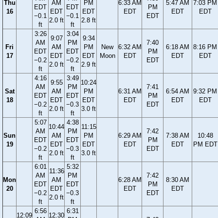
Thu
AM
PM
6:33 AM
5:47 AM
7:03 PM
EDT
EDT
PM
16
EDT
EDT
EDT
EDT
EDT
−0.1
−0.1
EDT
2.0 ft
2.8 ft
ft
ft
3:26
3:04
9:07
9:34
AM
PM
7:40
Fri
AM
PM
New
6:32 AM
6:18 AM
8:16 PM
EDT
EDT
PM
17
EDT
EDT
Moon
EDT
EDT
EDT
−0.2
−0.2
EDT
2.0 ft
2.9 ft
ft
ft
4:16
3:49
9:55
10:24
AM
PM
7:41
Sat
AM
PM
6:31 AM
6:54 AM
9:32 PM
EDT
EDT
PM
18
EDT
EDT
EDT
EDT
EDT
−0.2
−0.3
EDT
2.0 ft
3.0 ft
ft
ft
5:07
4:38
10:44
11:15
AM
PM
7:42
Sun
AM
PM
6:29 AM
7:38 AM
10:48
EDT
EDT
PM
19
EDT
EDT
EDT
EDT
PM EDT
−0.2
−0.3
EDT
2.0 ft
3.0 ft
ft
ft
6:01
5:32
11:36
AM
PM
7:42
Mon
AM
6:28 AM
8:30 AM
EDT
EDT
PM
20
EDT
EDT
EDT
−0.2
−0.3
EDT
2.0 ft
ft
ft
6:56
6:31
12:09
12:30