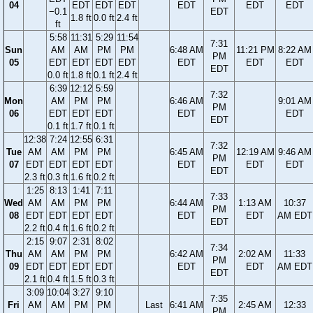
04
EDT
EDT
EDT
EDT
EDT
EDT
−0.1
EDT
1.8 ft
0.0 ft
2.4 ft
ft
5:58
11:31
5:29
11:54
7:31
Sun
AM
AM
PM
PM
6:48 AM
11:21 PM
8:22 AM
PM
05
EDT
EDT
EDT
EDT
EDT
EDT
EDT
EDT
0.0 ft
1.8 ft
0.1 ft
2.4 ft
6:39
12:12
5:59
7:32
Mon
AM
PM
PM
6:46 AM
9:01 AM
PM
06
EDT
EDT
EDT
EDT
EDT
EDT
0.1 ft
1.7 ft
0.1 ft
12:38
7:24
12:55
6:31
7:32
Tue
AM
AM
PM
PM
6:45 AM
12:19 AM
9:46 AM
PM
07
EDT
EDT
EDT
EDT
EDT
EDT
EDT
EDT
2.3 ft
0.3 ft
1.6 ft
0.2 ft
1:25
8:13
1:41
7:11
7:33
Wed
AM
AM
PM
PM
6:44 AM
1:13 AM
10:37
PM
08
EDT
EDT
EDT
EDT
EDT
EDT
AM EDT
EDT
2.2 ft
0.4 ft
1.6 ft
0.2 ft
2:15
9:07
2:31
8:02
7:34
Thu
AM
AM
PM
PM
6:42 AM
2:02 AM
11:33
PM
09
EDT
EDT
EDT
EDT
EDT
EDT
AM EDT
EDT
2.1 ft
0.4 ft
1.5 ft
0.3 ft
3:09
10:04
3:27
9:10
7:35
Fri
AM
AM
PM
PM
Last
6:41 AM
2:45 AM
12:33
PM