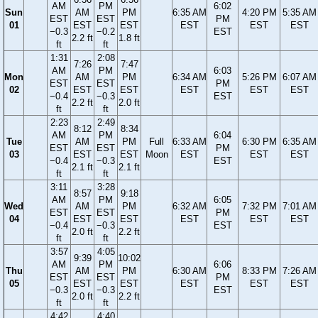
AM
PM
6:02
Sun
AM
PM
6:35 AM
4:20 PM
5:35 AM
EST
EST
PM
01
EST
EST
EST
EST
EST
−0.3
−0.2
EST
2.2 ft
1.8 ft
ft
ft
1:31
2:08
7:26
7:47
AM
PM
6:03
Mon
AM
PM
6:34 AM
5:26 PM
6:07 AM
EST
EST
PM
02
EST
EST
EST
EST
EST
−0.4
−0.3
EST
2.2 ft
2.0 ft
ft
ft
2:23
2:49
8:12
8:34
AM
PM
6:04
Tue
AM
PM
Full
6:33 AM
6:30 PM
6:35 AM
EST
EST
PM
03
EST
EST
Moon
EST
EST
EST
−0.4
−0.3
EST
2.1 ft
2.1 ft
ft
ft
3:11
3:28
8:57
9:18
AM
PM
6:05
Wed
AM
PM
6:32 AM
7:32 PM
7:01 AM
EST
EST
PM
04
EST
EST
EST
EST
EST
−0.4
−0.3
EST
2.0 ft
2.2 ft
ft
ft
3:57
4:05
9:39
10:02
AM
PM
6:06
Thu
AM
PM
6:30 AM
8:33 PM
7:26 AM
EST
EST
PM
05
EST
EST
EST
EST
EST
−0.3
−0.3
EST
2.0 ft
2.2 ft
ft
ft
4:42
4:40