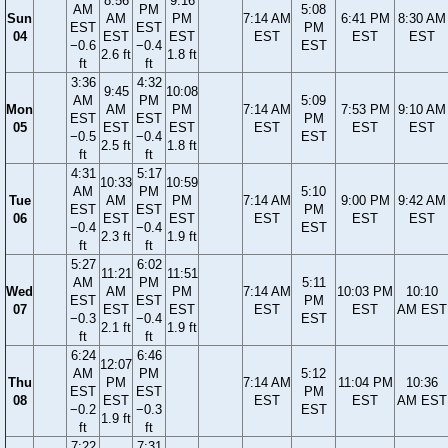
8:56
9:16
AM
PM
5:08
Sun
AM
PM
7:14 AM
6:41 PM
8:30 AM
EST
EST
PM
04
EST
EST
EST
EST
EST
−0.6
−0.4
EST
2.6 ft
1.8 ft
ft
ft
3:36
4:32
9:45
10:08
AM
PM
5:09
Mon
AM
PM
7:14 AM
7:53 PM
9:10 AM
EST
EST
PM
05
EST
EST
EST
EST
EST
−0.5
−0.4
EST
2.5 ft
1.8 ft
ft
ft
4:31
5:17
10:33
10:59
AM
PM
5:10
Tue
AM
PM
7:14 AM
9:00 PM
9:42 AM
EST
EST
PM
06
EST
EST
EST
EST
EST
−0.4
−0.4
EST
2.3 ft
1.9 ft
ft
ft
5:27
6:02
11:21
11:51
AM
PM
5:11
Wed
AM
PM
7:14 AM
10:03 PM
10:10
EST
EST
PM
07
EST
EST
EST
EST
AM EST
−0.3
−0.4
EST
2.1 ft
1.9 ft
ft
ft
6:24
6:46
12:07
AM
PM
5:12
Thu
PM
7:14 AM
11:04 PM
10:36
EST
EST
PM
08
EST
EST
EST
AM EST
−0.2
−0.3
EST
1.9 ft
ft
ft
7:22
7:31