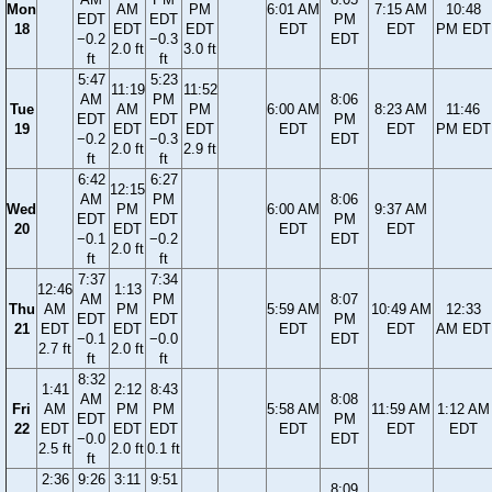
Mon
AM
PM
6:01 AM
7:15 AM
10:48
EDT
EDT
PM
18
EDT
EDT
EDT
EDT
PM EDT
−0.2
−0.3
EDT
2.0 ft
3.0 ft
ft
ft
5:47
5:23
11:19
11:52
AM
PM
8:06
Tue
AM
PM
6:00 AM
8:23 AM
11:46
EDT
EDT
PM
19
EDT
EDT
EDT
EDT
PM EDT
−0.2
−0.3
EDT
2.0 ft
2.9 ft
ft
ft
6:42
6:27
12:15
AM
PM
8:06
Wed
PM
6:00 AM
9:37 AM
EDT
EDT
PM
20
EDT
EDT
EDT
−0.1
−0.2
EDT
2.0 ft
ft
ft
7:37
7:34
12:46
1:13
AM
PM
8:07
Thu
AM
PM
5:59 AM
10:49 AM
12:33
EDT
EDT
PM
21
EDT
EDT
EDT
EDT
AM EDT
−0.1
−0.0
EDT
2.7 ft
2.0 ft
ft
ft
8:32
1:41
2:12
8:43
AM
8:08
Fri
AM
PM
PM
5:58 AM
11:59 AM
1:12 AM
EDT
PM
22
EDT
EDT
EDT
EDT
EDT
EDT
−0.0
EDT
2.5 ft
2.0 ft
0.1 ft
ft
2:36
9:26
3:11
9:51
8:09