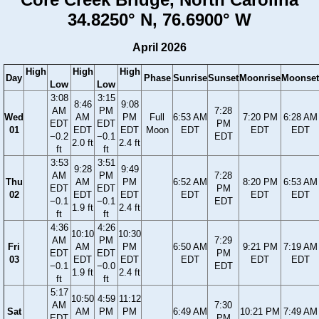
34.8250° N, 76.6900° W
April 2026
High
High
High
Day
Phase
Sunrise
Sunset
Moonrise
Moonset
Low
Low
3:08
3:15
8:46
9:08
AM
PM
7:28
Wed
AM
PM
Full
6:53 AM
7:20 PM
6:28 AM
EDT
EDT
PM
01
EDT
EDT
Moon
EDT
EDT
EDT
−0.2
−0.1
EDT
2.0 ft
2.4 ft
ft
ft
3:53
3:51
9:28
9:49
AM
PM
7:28
Thu
AM
PM
6:52 AM
8:20 PM
6:53 AM
EDT
EDT
PM
02
EDT
EDT
EDT
EDT
EDT
−0.1
−0.1
EDT
1.9 ft
2.4 ft
ft
ft
4:36
4:26
10:10
10:30
AM
PM
7:29
Fri
AM
PM
6:50 AM
9:21 PM
7:19 AM
EDT
EDT
PM
03
EDT
EDT
EDT
EDT
EDT
−0.1
−0.0
EDT
1.9 ft
2.4 ft
ft
ft
5:17
10:50
4:59
11:12
AM
7:30
Sat
AM
PM
PM
6:49 AM
10:21 PM
7:49 AM
EDT
PM