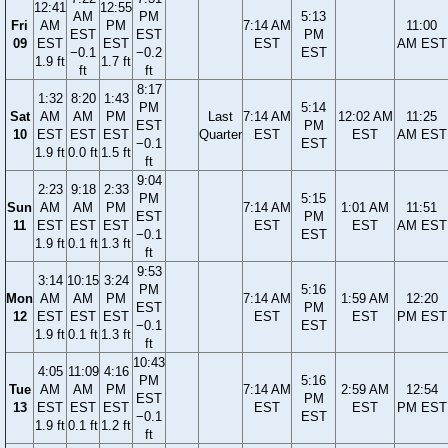
12:41
12:55
AM
PM
5:13
Fri
AM
PM
7:14 AM
11:00
EST
EST
PM
09
EST
EST
EST
AM EST
−0.1
−0.2
EST
1.9 ft
1.7 ft
ft
ft
8:17
1:32
8:20
1:43
PM
5:14
Sat
AM
AM
PM
Last
7:14 AM
12:02 AM
11:25
EST
PM
10
EST
EST
EST
Quarter
EST
EST
AM EST
−0.1
EST
1.9 ft
0.0 ft
1.5 ft
ft
9:04
2:23
9:18
2:33
PM
5:15
Sun
AM
AM
PM
7:14 AM
1:01 AM
11:51
EST
PM
11
EST
EST
EST
EST
EST
AM EST
−0.1
EST
1.9 ft
0.1 ft
1.3 ft
ft
9:53
3:14
10:15
3:24
PM
5:16
Mon
AM
AM
PM
7:14 AM
1:59 AM
12:20
EST
PM
12
EST
EST
EST
EST
EST
PM EST
−0.1
EST
1.9 ft
0.1 ft
1.3 ft
ft
10:43
4:05
11:09
4:16
PM
5:16
Tue
AM
AM
PM
7:14 AM
2:59 AM
12:54
EST
PM
13
EST
EST
EST
EST
EST
PM EST
−0.1
EST
1.9 ft
0.1 ft
1.2 ft
ft