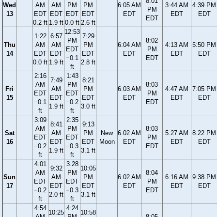
8:01
Wed
AM
AM
PM
PM
6:05 AM
3:44 AM
4:39 PM
PM
13
EDT
EDT
EDT
EDT
EDT
EDT
EDT
EDT
0.2 ft
1.9 ft
0.0 ft
2.6 ft
12:53
1:22
6:57
7:29
PM
8:02
Thu
AM
AM
PM
6:04 AM
4:13 AM
5:50 PM
EDT
PM
14
EDT
EDT
EDT
EDT
EDT
EDT
−0.1
EDT
0.0 ft
1.9 ft
2.8 ft
ft
2:16
1:43
7:49
8:21
AM
PM
8:03
Fri
AM
PM
6:03 AM
4:47 AM
7:05 PM
EDT
EDT
PM
15
EDT
EDT
EDT
EDT
EDT
−0.1
−0.2
EDT
1.9 ft
3.0 ft
ft
ft
3:09
2:35
8:41
9:13
AM
PM
8:03
Sat
AM
PM
New
6:02 AM
5:27 AM
8:22 PM
EDT
EDT
PM
16
EDT
EDT
Moon
EDT
EDT
EDT
−0.2
−0.3
EDT
1.9 ft
3.1 ft
ft
ft
4:01
3:28
9:32
10:05
AM
PM
8:04
Sun
AM
PM
6:02 AM
6:16 AM
9:38 PM
EDT
EDT
PM
17
EDT
EDT
EDT
EDT
EDT
−0.2
−0.3
EDT
2.0 ft
3.1 ft
ft
ft
4:54
4:24
10:25
10:58
AM
PM
8:05