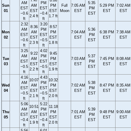
7:47
8:06
AM
PM
5:35
Sun
AM
PM
Full
7:05 AM
5:29 PM
7:02 AM
EST
EST
PM
01
EST
EST
Moon
EST
EST
EST
−0.6
−0.4
EST
2.4 ft
1.7 ft
ft
ft
2:32
3:20
8:36
8:57
AM
PM
5:36
Mon
AM
PM
7:04 AM
6:38 PM
7:38 AM
EST
EST
PM
02
EST
EST
EST
EST
EST
−0.6
−0.5
EST
2.3 ft
1.8 ft
ft
ft
3:25
4:02
9:22
9:45
AM
PM
5:37
Tue
AM
PM
7:03 AM
7:45 PM
8:08 AM
EST
EST
PM
03
EST
EST
EST
EST
EST
−0.5
−0.5
EST
2.2 ft
1.9 ft
ft
ft
4:16
4:43
10:07
10:32
AM
PM
5:38
Wed
AM
PM
7:02 AM
8:47 PM
8:35 AM
EST
EST
PM
04
EST
EST
EST
EST
EST
−0.5
−0.5
EST
2.1 ft
2.0 ft
ft
ft
5:06
5:22
10:51
11:18
AM
PM
5:39
Thu
AM
PM
7:01 AM
9:48 PM
9:00 AM
EST
EST
PM
05
EST
EST
EST
EST
EST
−0.4
−0.4
EST
1.9 ft
2.0 ft
ft
ft
5:56
6:01