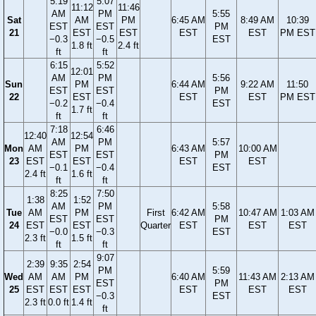
5:19
5:07
11:12
11:46
AM
PM
5:55
Sat
AM
PM
6:45 AM
8:49 AM
10:39
EST
EST
PM
21
EST
EST
EST
EST
PM EST
−0.3
−0.5
EST
1.8 ft
2.4 ft
ft
ft
6:15
5:52
12:01
AM
PM
5:56
Sun
PM
6:44 AM
9:22 AM
11:50
EST
EST
PM
22
EST
EST
EST
PM EST
−0.2
−0.4
EST
1.7 ft
ft
ft
7:18
6:46
12:40
12:54
AM
PM
5:57
Mon
AM
PM
6:43 AM
10:00 AM
EST
EST
PM
23
EST
EST
EST
EST
−0.1
−0.4
EST
2.4 ft
1.6 ft
ft
ft
8:25
7:50
1:38
1:52
AM
PM
5:58
Tue
AM
PM
First
6:42 AM
10:47 AM
1:03 AM
EST
EST
PM
24
EST
EST
Quarter
EST
EST
EST
−0.0
−0.3
EST
2.3 ft
1.5 ft
ft
ft
9:07
2:39
9:35
2:54
PM
5:59
Wed
AM
AM
PM
6:40 AM
11:43 AM
2:13 AM
EST
PM
25
EST
EST
EST
EST
EST
EST
−0.3
EST
2.3 ft
0.0 ft
1.4 ft
ft