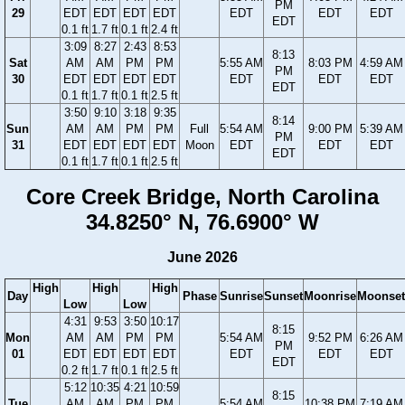
PM
29
EDT
EDT
EDT
EDT
EDT
EDT
EDT
EDT
0.1 ft
1.7 ft
0.1 ft
2.4 ft
3:09
8:27
2:43
8:53
8:13
Sat
AM
AM
PM
PM
5:55 AM
8:03 PM
4:59 AM
PM
30
EDT
EDT
EDT
EDT
EDT
EDT
EDT
EDT
0.1 ft
1.7 ft
0.1 ft
2.5 ft
3:50
9:10
3:18
9:35
8:14
Sun
AM
AM
PM
PM
Full
5:54 AM
9:00 PM
5:39 AM
PM
31
EDT
EDT
EDT
EDT
Moon
EDT
EDT
EDT
EDT
0.1 ft
1.7 ft
0.1 ft
2.5 ft
Core Creek Bridge, North Carolina
34.8250° N, 76.6900° W
June 2026
High
High
High
Day
Phase
Sunrise
Sunset
Moonrise
Moonset
Low
Low
4:31
9:53
3:50
10:17
8:15
Mon
AM
AM
PM
PM
5:54 AM
9:52 PM
6:26 AM
PM
01
EDT
EDT
EDT
EDT
EDT
EDT
EDT
EDT
0.2 ft
1.7 ft
0.1 ft
2.5 ft
5:12
10:35
4:21
10:59
8:15
Tue
AM
AM
PM
PM
5:54 AM
10:38 PM
7:19 AM