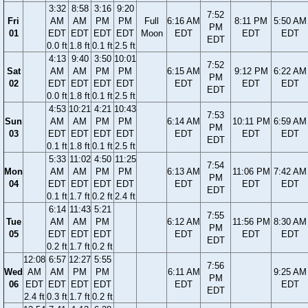
3:32
8:58
3:16
9:20
7:52
Fri
AM
AM
PM
PM
Full
6:16 AM
8:11 PM
5:50 AM
PM
01
EDT
EDT
EDT
EDT
Moon
EDT
EDT
EDT
EDT
0.0 ft
1.8 ft
0.1 ft
2.5 ft
4:13
9:40
3:50
10:01
7:52
Sat
AM
AM
PM
PM
6:15 AM
9:12 PM
6:22 AM
PM
02
EDT
EDT
EDT
EDT
EDT
EDT
EDT
EDT
0.0 ft
1.8 ft
0.1 ft
2.5 ft
4:53
10:21
4:21
10:43
7:53
Sun
AM
AM
PM
PM
6:14 AM
10:11 PM
6:59 AM
PM
03
EDT
EDT
EDT
EDT
EDT
EDT
EDT
EDT
0.1 ft
1.8 ft
0.1 ft
2.5 ft
5:33
11:02
4:50
11:25
7:54
Mon
AM
AM
PM
PM
6:13 AM
11:06 PM
7:42 AM
PM
04
EDT
EDT
EDT
EDT
EDT
EDT
EDT
EDT
0.1 ft
1.7 ft
0.2 ft
2.4 ft
6:14
11:43
5:21
7:55
Tue
AM
AM
PM
6:12 AM
11:56 PM
8:30 AM
PM
05
EDT
EDT
EDT
EDT
EDT
EDT
EDT
0.2 ft
1.7 ft
0.2 ft
12:08
6:57
12:27
5:55
7:56
Wed
AM
AM
PM
PM
6:11 AM
9:25 AM
PM
06
EDT
EDT
EDT
EDT
EDT
EDT
EDT
2.4 ft
0.3 ft
1.7 ft
0.2 ft