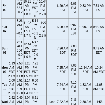
10:21
10:44
AM
PM
6:06
Fri
AM
PM
6:29 AM
9:33 PM
7:51 AM
EST
EST
PM
06
EST
EST
EST
EST
EST
−0.2
−0.2
EST
1.8 ft
2.2 ft
ft
ft
5:26
5:14
11:02
11:27
AM
PM
6:07
Sat
AM
PM
6:28 AM
10:34 PM
8:19 AM
EST
EST
PM
07
EST
EST
EST
EST
EST
−0.1
−0.1
EST
1.7 ft
2.2 ft
ft
ft
7:11
6:47
12:44
AM
PM
7:08
Sun
PM
7:26 AM
9:49 AM
EDT
EDT
PM
08
EDT
EDT
EDT
−0.0
−0.0
EDT
1.6 ft
ft
ft
1:13
7:58
1:28
7:21
7:09
Mon
AM
AM
PM
PM
7:25 AM
12:34 AM
10:24
PM
09
EDT
EDT
EDT
EDT
EDT
EDT
AM EDT
EDT
2.1 ft
0.1 ft
1.5 ft
0.0 ft
2:00
8:51
2:14
8:00
7:10
Tue
AM
AM
PM
PM
7:24 AM
1:33 AM
11:05
PM
10
EDT
EDT
EDT
EDT
EDT
EDT
AM EDT
EDT
2.0 ft
0.2 ft
1.4 ft
0.1 ft
2:52
9:49
3:04
8:51
7:11
Wed
AM
AM
PM
PM
Last
7:22 AM
2:30 AM
11:53
PM