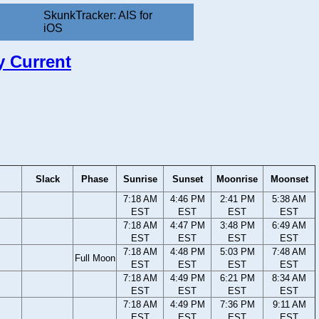
SkunkTracker: AIS for
iOS
y Current
Slack
Phase
Sunrise
Sunset
Moonrise
Moonset
7:18 AM
4:46 PM
2:41 PM
5:38 AM
EST
EST
EST
EST
7:18 AM
4:47 PM
3:48 PM
6:49 AM
EST
EST
EST
EST
7:18 AM
4:48 PM
5:03 PM
7:48 AM
Full Moon
EST
EST
EST
EST
7:18 AM
4:49 PM
6:21 PM
8:34 AM
EST
EST
EST
EST
7:18 AM
4:49 PM
7:36 PM
9:11 AM
EST
EST
EST
EST