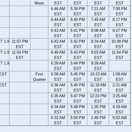
Moon
EST
EST
EST
EST
6:46 AM
5:39 PM
7:21 AM
7:08 PM
EST
EST
EST
EST
6:44 AM
5:40 PM
7:45 AM
8:17 PM
EST
EST
EST
EST
6:43 AM
5:41 PM
8:08 AM
9:27 PM
EST
EST
EST
EST
T 1.9
11:07 PM
6:42 AM
5:42 PM
8:34 AM
10:39 PM
EST
EST
EST
EST
EST
T 1.9
11:54 PM
6:40 AM
5:43 PM
9:03 AM
11:54 PM
EST
EST
EST
EST
EST
T 1.9
6:39 AM
5:44 PM
9:39 AM
EST
EST
EST
 EST
First
6:38 AM
5:45 PM
10:23 AM
1:09 AM
Quarter
EST
EST
EST
EST
 EST
6:36 AM
5:46 PM
11:18 AM
2:21 AM
EST
EST
EST
EST
6:35 AM
5:47 PM
12:23 PM
3:25 AM
EST
EST
EST
EST
6:34 AM
5:48 PM
1:35 PM
4:19 AM
EST
EST
EST
EST
6:32 AM
5:50 PM
2:49 PM
5:02 AM
EST
EST
EST
EST