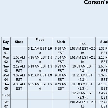
Corson's
Flood
Day
Slack
Slack
Slac
Ebb
Sun
3:11 AM EST 1.9
6:39 AM
8:57 AM EST −2.0
1:32 
01
kt
EST
kt
EST
Mon
1:09 AM
4:15 AM EST 1.9
7:34 AM
9:51 AM EST −2.2
2:16 
02
EST
kt
EST
kt
EST
Tue
2:12 AM
5:19 AM EST 1.9
8:23 AM
10:39 AM EST
2:58 
03
EST
kt
EST
−2.3 kt
EST
Wed
3:09 AM
6:11 AM EST 1.9
9:08 AM
11:21 AM EST
3:39 
04
EST
kt
EST
−2.3 kt
EST
Thu
4:00 AM
6:55 AM EST 1.9
9:49 AM
11:58 AM EST
4:18 
05
EST
kt
EST
−2.3 kt
EST
12:23 AM EST
4:45 
Fri 06
−2.3 kt
EST
Sat
1:01 AM EST −2.0
5:23 
07
kt
EST