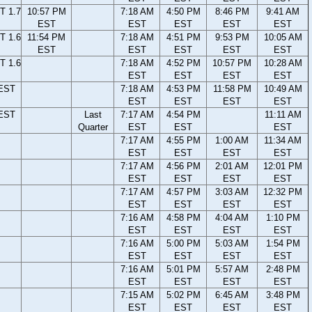
T 1.7
10:57 PM
7:18 AM
4:50 PM
8:46 PM
9:41 AM
EST
EST
EST
EST
EST
T 1.6
11:54 PM
7:18 AM
4:51 PM
9:53 PM
10:05 AM
EST
EST
EST
EST
EST
T 1.6
7:18 AM
4:52 PM
10:57 PM
10:28 AM
EST
EST
EST
EST
 EST
7:18 AM
4:53 PM
11:58 PM
10:49 AM
EST
EST
EST
EST
 EST
Last
7:17 AM
4:54 PM
11:11 AM
Quarter
EST
EST
EST
7:17 AM
4:55 PM
1:00 AM
11:34 AM
EST
EST
EST
EST
7:17 AM
4:56 PM
2:01 AM
12:01 PM
EST
EST
EST
EST
7:17 AM
4:57 PM
3:03 AM
12:32 PM
EST
EST
EST
EST
7:16 AM
4:58 PM
4:04 AM
1:10 PM
EST
EST
EST
EST
7:16 AM
5:00 PM
5:03 AM
1:54 PM
EST
EST
EST
EST
7:16 AM
5:01 PM
5:57 AM
2:48 PM
EST
EST
EST
EST
7:15 AM
5:02 PM
6:45 AM
3:48 PM
EST
EST
EST
EST