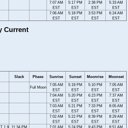
7:07 AM
5:17 PM
2:38 PM
5:33 AM
EST
EST
EST
EST
7:06 AM
5:18 PM
3:53 PM
6:24 AM
EST
EST
EST
EST
y Current
Slack
Phase
Sunrise
Sunset
Moonrise
Moonset
7:05 AM
5:19 PM
5:10 PM
7:05 AM
Full Moon
EST
EST
EST
EST
7:04 AM
5:20 PM
6:23 PM
7:37 AM
EST
EST
EST
EST
7:03 AM
5:21 PM
7:33 PM
8:05 AM
EST
EST
EST
EST
7:02 AM
5:22 PM
8:39 PM
8:29 AM
EST
EST
EST
EST
T 1.9
11:34 PM
7:01 AM
5:24 PM
9:43 PM
8:51 AM