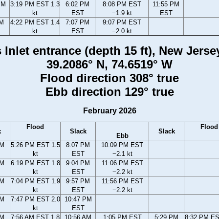
PM
3:19 PM EST 1.3
6:02 PM
8:08 PM EST
11:55 PM
kt
EST
−1.9 kt
EST
PM
4:22 PM EST 1.4
7:07 PM
9:07 PM EST
kt
EST
−2.0 kt
 Inlet entrance (depth 15 ft), New Jerse
39.2086° N, 74.6519° W
Flood direction 308° true
Ebb direction 129° true
February 2026
Flood
Flood
k
Slack
Slack
Ebb
PM
5:26 PM EST 1.5
8:07 PM
10:09 PM EST
kt
EST
−2.1 kt
PM
6:19 PM EST 1.8
9:04 PM
11:06 PM EST
kt
EST
−2.2 kt
PM
7:04 PM EST 1.9
9:57 PM
11:56 PM EST
kt
EST
−2.2 kt
PM
7:47 PM EST 2.0
10:47 PM
kt
EST
AM
7:56 AM EST 1.8
10:56 AM
1:05 PM EST
5:29 PM
8:32 PM ES