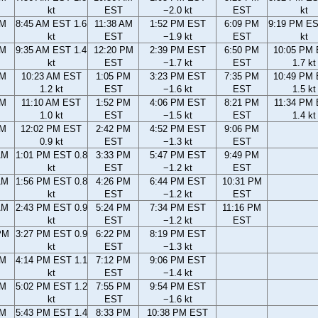
kt
EST
−2.0 kt
EST
kt
AM
8:45 AM EST 1.6
11:38 AM
1:52 PM EST
6:09 PM
9:19 PM ES
kt
EST
−1.9 kt
EST
kt
AM
9:35 AM EST 1.4
12:20 PM
2:39 PM EST
6:50 PM
10:05 PM
kt
EST
−1.7 kt
EST
1.7 kt
AM
10:23 AM EST
1:05 PM
3:23 PM EST
7:35 PM
10:49 PM
1.2 kt
EST
−1.6 kt
EST
1.5 kt
AM
11:10 AM EST
1:52 PM
4:06 PM EST
8:21 PM
11:34 PM
1.0 kt
EST
−1.5 kt
EST
1.4 kt
AM
12:02 PM EST
2:42 PM
4:52 PM EST
9:06 PM
0.9 kt
EST
−1.3 kt
EST
AM
1:01 PM EST 0.8
3:33 PM
5:47 PM EST
9:49 PM
kt
EST
−1.2 kt
EST
AM
1:56 PM EST 0.8
4:26 PM
6:44 PM EST
10:31 PM
kt
EST
−1.2 kt
EST
AM
2:43 PM EST 0.9
5:24 PM
7:34 PM EST
11:16 PM
kt
EST
−1.2 kt
EST
PM
3:27 PM EST 0.9
6:22 PM
8:19 PM EST
kt
EST
−1.3 kt
PM
4:14 PM EST 1.1
7:12 PM
9:06 PM EST
kt
EST
−1.4 kt
PM
5:02 PM EST 1.2
7:55 PM
9:54 PM EST
kt
EST
−1.6 kt
PM
5:43 PM EST 1.4
8:33 PM
10:38 PM EST