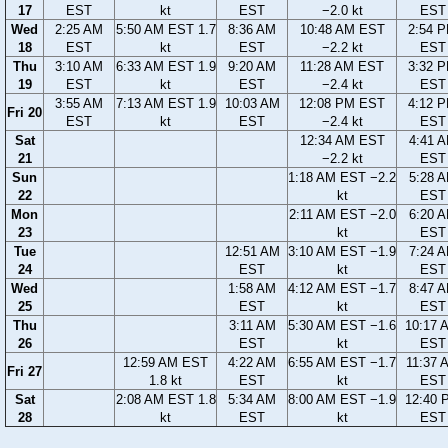
17
EST
kt
EST
−2.0 kt
EST
Wed
2:25 AM
5:50 AM EST 1.7
8:36 AM
10:48 AM EST
2:54 
18
EST
kt
EST
−2.2 kt
EST
Thu
3:10 AM
6:33 AM EST 1.9
9:20 AM
11:28 AM EST
3:32 
19
EST
kt
EST
−2.4 kt
EST
3:55 AM
7:13 AM EST 1.9
10:03 AM
12:08 PM EST
4:12 
Fri 20
EST
kt
EST
−2.4 kt
EST
Sat
12:34 AM EST
4:41 
21
−2.2 kt
EST
Sun
1:18 AM EST −2.2
5:28 
22
kt
EST
Mon
2:11 AM EST −2.0
6:20 
23
kt
EST
Tue
12:51 AM
3:10 AM EST −1.9
7:24 
24
EST
kt
EST
Wed
1:58 AM
4:12 AM EST −1.7
8:47 
25
EST
kt
EST
Thu
3:11 AM
5:30 AM EST −1.6
10:17 
26
EST
kt
EST
12:59 AM EST
4:22 AM
6:55 AM EST −1.7
11:37 
Fri 27
1.8 kt
EST
kt
EST
Sat
2:08 AM EST 1.8
5:34 AM
8:00 AM EST −1.9
12:40 
28
kt
EST
kt
EST