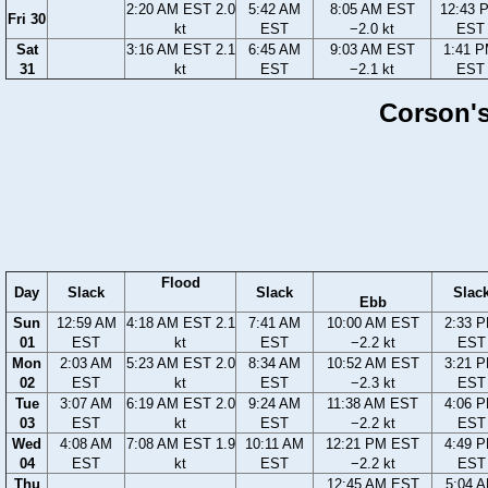
2:20 AM EST 2.0
5:42 AM
8:05 AM EST
12:43 
Fri 30
kt
EST
−2.0 kt
EST
Sat
3:16 AM EST 2.1
6:45 AM
9:03 AM EST
1:41 
31
kt
EST
−2.1 kt
EST
Corson's
Flood
Day
Slack
Slack
Slac
Ebb
Sun
12:59 AM
4:18 AM EST 2.1
7:41 AM
10:00 AM EST
2:33 
01
EST
kt
EST
−2.2 kt
EST
Mon
2:03 AM
5:23 AM EST 2.0
8:34 AM
10:52 AM EST
3:21 
02
EST
kt
EST
−2.3 kt
EST
Tue
3:07 AM
6:19 AM EST 2.0
9:24 AM
11:38 AM EST
4:06 
03
EST
kt
EST
−2.2 kt
EST
Wed
4:08 AM
7:08 AM EST 1.9
10:11 AM
12:21 PM EST
4:49 
04
EST
kt
EST
−2.2 kt
EST
Thu
12:45 AM EST
5:04 