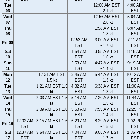
Tue
12:00 AM EST
4:00 
06
−2.1 kt
EST
Wed
12:56 AM EST
5:04 
07
−2.0 kt
EST
Thu
1:58 AM EST
6:07 
08
−1.8 kt
EST
12:53 AM
3:00 AM EST
7:11 
Fri 09
EST
−1.7 kt
EST
Sat
1:54 AM
3:55 AM EST
8:18 
10
EST
−1.6 kt
EST
Sun
2:53 AM
4:47 AM EST
9:19 
11
EST
−1.4 kt
EST
Mon
12:31 AM EST
3:45 AM
5:44 AM EST
10:12 
12
1.5 kt
EST
−1.3 kt
EST
Tue
1:21 AM EST 1.5
4:32 AM
6:38 AM EST
11:00 
13
kt
EST
−1.3 kt
EST
Wed
2:03 AM EST 1.5
5:14 AM
7:20 AM EST
11:44 
14
kt
EST
−1.3 kt
EST
Thu
2:39 AM EST 1.6
5:53 AM
7:55 AM EST
12:25 
15
kt
EST
−1.4 kt
EST
12:02 AM
3:15 AM EST 1.6
6:29 AM
8:29 AM EST
1:02 
Fri 16
EST
kt
EST
−1.5 kt
EST
Sat
12:37 AM
3:54 AM EST 1.6
7:04 AM
9:05 AM EST
1:35 
17
EST
kt
EST
−1.7 kt
EST