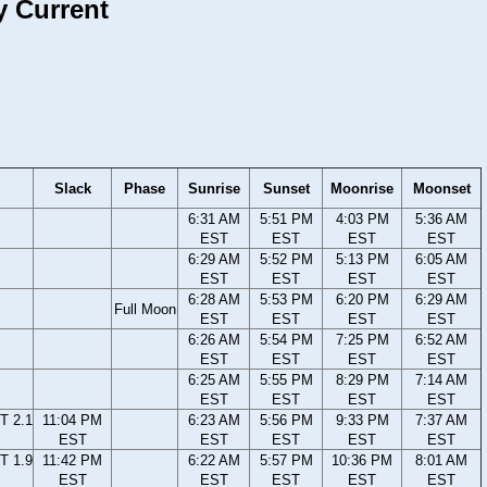
y Current
Slack
Phase
Sunrise
Sunset
Moonrise
Moonset
6:31 AM
5:51 PM
4:03 PM
5:36 AM
EST
EST
EST
EST
6:29 AM
5:52 PM
5:13 PM
6:05 AM
EST
EST
EST
EST
6:28 AM
5:53 PM
6:20 PM
6:29 AM
Full Moon
EST
EST
EST
EST
6:26 AM
5:54 PM
7:25 PM
6:52 AM
EST
EST
EST
EST
6:25 AM
5:55 PM
8:29 PM
7:14 AM
EST
EST
EST
EST
T 2.1
11:04 PM
6:23 AM
5:56 PM
9:33 PM
7:37 AM
EST
EST
EST
EST
EST
T 1.9
11:42 PM
6:22 AM
5:57 PM
10:36 PM
8:01 AM
EST
EST
EST
EST
EST