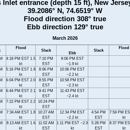
 Inlet entrance (depth 15 ft), New Jerse
39.2086° N, 74.6519° W
Flood direction 308° true
Ebb direction 129° true
March 2026
Flood
Flood
k
Slack
Slack
Ebb
PM
4:18 PM EST 1.5
7:10 PM
9:06 PM EST
kt
EST
−1.9 kt
PM
5:16 PM EST 1.8
8:06 PM
10:06 PM EST
kt
EST
−2.2 kt
PM
6:04 PM EST 2.0
8:55 PM
10:58 PM EST
kt
EST
−2.3 kt
PM
6:44 PM EST 2.1
9:41 PM
11:43 PM EST
kt
EST
−2.4 kt
PM
7:22 PM EST 2.2
10:24 PM
kt
EST
AM
7:34 AM EST 1.8
10:27 AM
12:34 PM EST
4:54 PM
7:59 PM ES
kt
EST
−2.2 kt
EST
kt
AM
8:13 AM EST 1.6
11:02 AM
1:11 PM EST −2.0
5:28 PM
8:37 PM ES
kt
EST
kt
EST
kt