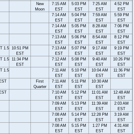
New
7:15 AM
5:03 PM
7:25 AM
4:52 PM
Moon
EST
EST
EST
EST
7:14 AM
5:04 PM
7:59 AM
5:59 PM
EST
EST
EST
EST
7:14 AM
5:05 PM
8:28 AM
7:06 PM
EST
EST
EST
EST
7:13 AM
5:06 PM
8:54 AM
8:12 PM
EST
EST
EST
EST
T 1.5
10:51 PM
7:13 AM
5:07 PM
9:17 AM
9:19 PM
EST
EST
EST
EST
EST
T 1.5
11:34 PM
7:12 AM
5:08 PM
9:40 AM
10:26 PM
EST
EST
EST
EST
EST
T 1.5
7:11 AM
5:10 PM
10:04 AM
11:36 PM
EST
EST
EST
EST
 EST
First
7:11 AM
5:11 PM
10:30 AM
Quarter
EST
EST
EST
 EST
7:10 AM
5:12 PM
11:01 AM
12:48 AM
EST
EST
EST
EST
7:09 AM
5:13 PM
11:39 AM
2:03 AM
EST
EST
EST
EST
7:08 AM
5:14 PM
12:28 PM
3:19 AM
EST
EST
EST
EST
7:08 AM
5:15 PM
1:27 PM
4:31 AM
EST
EST
EST
EST