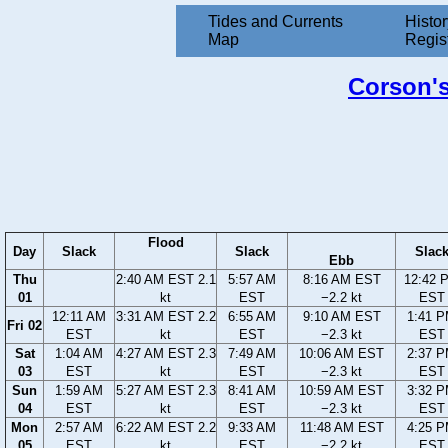
Tides and Currents
Histor
Map
Regis
Corson's
Flood
Day
Slack
Slack
Slac
Ebb
Thu
2:40 AM EST 2.1
5:57 AM
8:16 AM EST
12:42 
01
kt
EST
−2.2 kt
EST
12:11 AM
3:31 AM EST 2.2
6:55 AM
9:10 AM EST
1:41 
Fri 02
EST
kt
EST
−2.3 kt
EST
Sat
1:04 AM
4:27 AM EST 2.3
7:49 AM
10:06 AM EST
2:37 
03
EST
kt
EST
−2.3 kt
EST
Sun
1:59 AM
5:27 AM EST 2.3
8:41 AM
10:59 AM EST
3:32 
04
EST
kt
EST
−2.3 kt
EST
Mon
2:57 AM
6:22 AM EST 2.2
9:33 AM
11:48 AM EST
4:25 
05
EST
kt
EST
−2.2 kt
EST