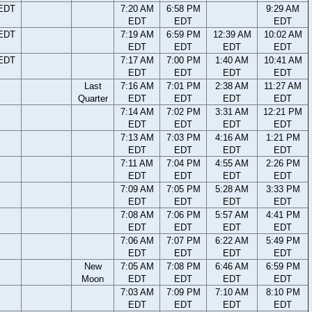
 EDT
7:20 AM
6:58 PM
9:29 AM
EDT
EDT
EDT
 EDT
7:19 AM
6:59 PM
12:39 AM
10:02 AM
EDT
EDT
EDT
EDT
 EDT
7:17 AM
7:00 PM
1:40 AM
10:41 AM
EDT
EDT
EDT
EDT
Last
7:16 AM
7:01 PM
2:38 AM
11:27 AM
Quarter
EDT
EDT
EDT
EDT
7:14 AM
7:02 PM
3:31 AM
12:21 PM
EDT
EDT
EDT
EDT
7:13 AM
7:03 PM
4:16 AM
1:21 PM
EDT
EDT
EDT
EDT
7:11 AM
7:04 PM
4:55 AM
2:26 PM
EDT
EDT
EDT
EDT
7:09 AM
7:05 PM
5:28 AM
3:33 PM
EDT
EDT
EDT
EDT
7:08 AM
7:06 PM
5:57 AM
4:41 PM
EDT
EDT
EDT
EDT
7:06 AM
7:07 PM
6:22 AM
5:49 PM
EDT
EDT
EDT
EDT
New
7:05 AM
7:08 PM
6:46 AM
6:59 PM
Moon
EDT
EDT
EDT
EDT
7:03 AM
7:09 PM
7:10 AM
8:10 PM
EDT
EDT
EDT
EDT