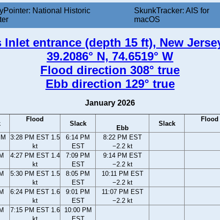
yPointer: National Historic
SkunkTracker: AIS for
ter
macOS
 Inlet entrance (depth 15 ft), New Jerse
39.2086° N, 74.6519° W
Flood direction 308° true
Ebb direction 129° true
January 2026
Flood
Flood
k
Slack
Slack
Ebb
PM
3:28 PM EST 1.5
6:14 PM
8:22 PM EST
kt
EST
−2.2 kt
PM
4:27 PM EST 1.4
7:09 PM
9:14 PM EST
kt
EST
−2.2 kt
PM
5:30 PM EST 1.5
8:05 PM
10:11 PM EST
kt
EST
−2.2 kt
PM
6:24 PM EST 1.6
9:01 PM
11:07 PM EST
kt
EST
−2.2 kt
PM
7:15 PM EST 1.6
10:00 PM
kt
EST