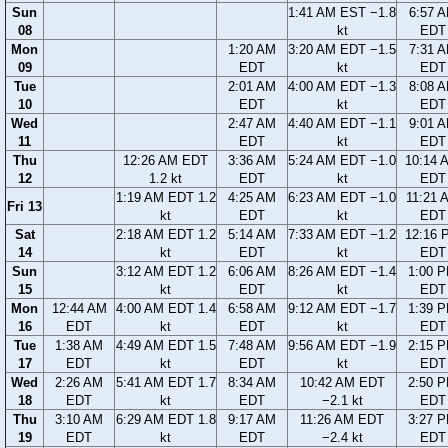
Sun
1:41 AM EST −1.8
6:57 
08
kt
EDT
Mon
1:20 AM
3:20 AM EDT −1.5
7:31 
09
EDT
kt
EDT
Tue
2:01 AM
4:00 AM EDT −1.3
8:08 
10
EDT
kt
EDT
Wed
2:47 AM
4:40 AM EDT −1.1
9:01 
11
EDT
kt
EDT
Thu
12:26 AM EDT
3:36 AM
5:24 AM EDT −1.0
10:14 
12
1.2 kt
EDT
kt
EDT
1:19 AM EDT 1.2
4:25 AM
6:23 AM EDT −1.0
11:21 
Fri 13
kt
EDT
kt
EDT
Sat
2:18 AM EDT 1.2
5:14 AM
7:33 AM EDT −1.2
12:16 
14
kt
EDT
kt
EDT
Sun
3:12 AM EDT 1.2
6:06 AM
8:26 AM EDT −1.4
1:00 
15
kt
EDT
kt
EDT
Mon
12:44 AM
4:00 AM EDT 1.4
6:58 AM
9:12 AM EDT −1.7
1:39 
16
EDT
kt
EDT
kt
EDT
Tue
1:38 AM
4:49 AM EDT 1.5
7:48 AM
9:56 AM EDT −1.9
2:15 
17
EDT
kt
EDT
kt
EDT
Wed
2:26 AM
5:41 AM EDT 1.7
8:34 AM
10:42 AM EDT
2:50 
18
EDT
kt
EDT
−2.1 kt
EDT
Thu
3:10 AM
6:29 AM EDT 1.8
9:17 AM
11:26 AM EDT
3:27 
19
EDT
kt
EDT
−2.4 kt
EDT