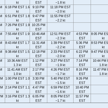
kt
EST
−1.8 kt
PM
6:18 PM EST 1.6
9:10 PM
11:18 PM EST
kt
EST
−2.0 kt
PM
6:51 PM EST 1.8
9:47 PM
11:55 PM EST
kt
EST
−2.2 kt
PM
7:26 PM EST 1.9
10:25 PM
kt
EST
AM
7:55 AM EST 1.9
10:46 AM
12:51 PM EST
4:53 PM
8:05 PM ES
kt
EST
−2.3 kt
EST
kt
AM
8:43 AM EST 1.7
11:31 AM
1:39 PM EST
5:36 PM
8:53 PM ES
kt
EST
−2.2 kt
EST
kt
AM
9:38 AM EST 1.5
12:18 PM
2:33 PM EST
6:22 PM
9:47 PM ES
kt
EST
−2.0 kt
EST
kt
AM
10:36 AM EST
1:12 PM
3:27 PM EST
7:14 PM
10:44 PM
1.3 kt
EST
−1.9 kt
EST
1.8 kt
AM
11:41 AM EST
2:17 PM
4:26 PM EST
8:16 PM
11:47 PM
1.0 kt
EST
−1.7 kt
EST
1.8 kt
AM
1:00 PM EST 1.0
3:30 PM
5:40 PM EST
9:26 PM
kt
EST
−1.5 kt
EST
AM
2:14 PM EST 1.1
4:47 PM
6:59 PM EST
10:40 PM
kt
EST
−1.6 kt
EST
PM
3:16 PM EST 1.3
6:05 PM
8:05 PM EST
11:57 PM
kt
EST
−1.7 kt
EST