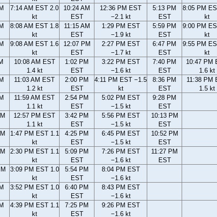
AM
7:14 AM EST 2.0
10:24 AM
12:36 PM EST
5:13 PM
8:05 PM ES
kt
EST
−2.1 kt
EST
kt
AM
8:08 AM EST 1.8
11:15 AM
1:29 PM EST
5:59 PM
9:00 PM ES
kt
EST
−1.9 kt
EST
kt
AM
9:08 AM EST 1.6
12:07 PM
2:27 PM EST
6:47 PM
9:55 PM ES
kt
EST
−1.7 kt
EST
kt
AM
10:08 AM EST
1:02 PM
3:22 PM EST
7:40 PM
10:47 PM
1.4 kt
EST
−1.6 kt
EST
1.6 kt
AM
11:03 AM EST
2:00 PM
4:11 PM EST −1.5
8:36 PM
11:38 PM
1.2 kt
EST
kt
EST
1.5 kt
AM
11:59 AM EST
2:54 PM
5:02 PM EST
9:28 PM
1.1 kt
EST
−1.5 kt
EST
AM
12:57 PM EST
3:42 PM
5:56 PM EST
10:13 PM
1.1 kt
EST
−1.5 kt
EST
AM
1:47 PM EST 1.1
4:25 PM
6:45 PM EST
10:52 PM
kt
EST
−1.5 kt
EST
AM
2:30 PM EST 1.1
5:09 PM
7:26 PM EST
11:27 PM
kt
EST
−1.6 kt
EST
PM
3:09 PM EST 1.0
5:54 PM
8:04 PM EST
kt
EST
−1.6 kt
PM
3:52 PM EST 1.0
6:40 PM
8:43 PM EST
kt
EST
−1.6 kt
PM
4:39 PM EST 1.1
7:25 PM
9:26 PM EST
kt
EST
−1.6 kt