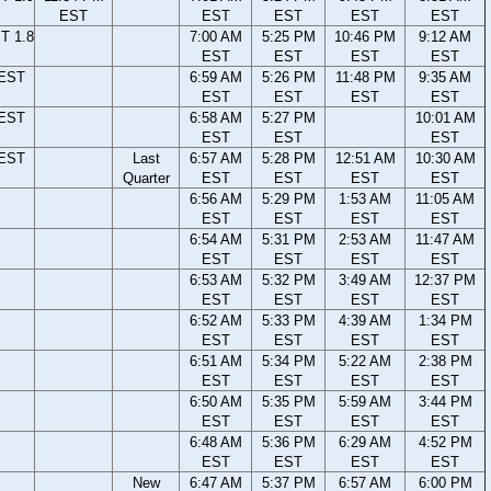
EST
EST
EST
EST
EST
T 1.8
7:00 AM
5:25 PM
10:46 PM
9:12 AM
EST
EST
EST
EST
 EST
6:59 AM
5:26 PM
11:48 PM
9:35 AM
EST
EST
EST
EST
 EST
6:58 AM
5:27 PM
10:01 AM
EST
EST
EST
 EST
Last
6:57 AM
5:28 PM
12:51 AM
10:30 AM
Quarter
EST
EST
EST
EST
6:56 AM
5:29 PM
1:53 AM
11:05 AM
EST
EST
EST
EST
6:54 AM
5:31 PM
2:53 AM
11:47 AM
EST
EST
EST
EST
6:53 AM
5:32 PM
3:49 AM
12:37 PM
EST
EST
EST
EST
6:52 AM
5:33 PM
4:39 AM
1:34 PM
EST
EST
EST
EST
6:51 AM
5:34 PM
5:22 AM
2:38 PM
EST
EST
EST
EST
6:50 AM
5:35 PM
5:59 AM
3:44 PM
EST
EST
EST
EST
6:48 AM
5:36 PM
6:29 AM
4:52 PM
EST
EST
EST
EST
New
6:47 AM
5:37 PM
6:57 AM
6:00 PM