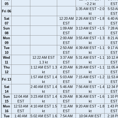
05
−2.2 kt
EST
1:35 AM EST −2.0
5:53 
Fri 06
kt
EST
Sat
12:20 AM
2:26 AM EST −1.8
6:40 
07
EST
kt
EST
Sun
1:09 AM
3:13 AM EST −1.5
7:28 
08
EST
kt
EST
Mon
2:00 AM
3:55 AM EST −1.3
8:21 
09
EST
kt
EST
Tue
2:50 AM
4:39 AM EST −1.1
9:17 
10
EST
kt
EST
Wed
12:22 AM EST
3:37 AM
5:31 AM EST −1.1
10:12 
11
1.3 kt
EST
kt
EST
Thu
1:12 AM EST 1.3
4:20 AM
6:28 AM EST −1.1
11:05 
12
kt
EST
kt
EST
1:57 AM EST 1.4
5:03 AM
7:15 AM EST −1.2
11:53 
Fri 13
kt
EST
kt
EST
Sat
2:40 AM EST 1.4
5:46 AM
7:56 AM EST −1.4
12:34 
14
kt
EST
kt
EST
Sun
12:04 AM
3:23 AM EST 1.4
6:29 AM
8:36 AM EST −1.6
1:10 
15
EST
kt
EST
kt
EST
Mon
12:53 AM
4:10 AM EST 1.5
7:11 AM
9:20 AM EST −1.8
1:43 
16
EST
kt
EST
kt
EST
Tue
1:40 AM
5:02 AM EST 1.6
7:54 AM
10:04 AM EST
2:18 