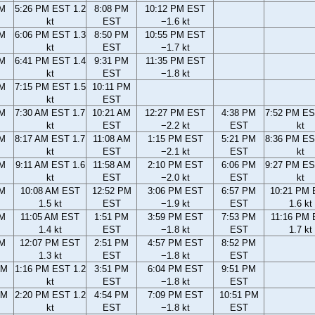
PM
5:26 PM EST 1.2
8:08 PM
10:12 PM EST
kt
EST
−1.6 kt
PM
6:06 PM EST 1.3
8:50 PM
10:55 PM EST
kt
EST
−1.7 kt
PM
6:41 PM EST 1.4
9:31 PM
11:35 PM EST
kt
EST
−1.8 kt
PM
7:15 PM EST 1.5
10:11 PM
kt
EST
AM
7:30 AM EST 1.7
10:21 AM
12:27 PM EST
4:38 PM
7:52 PM ES
kt
EST
−2.2 kt
EST
kt
AM
8:17 AM EST 1.7
11:08 AM
1:15 PM EST
5:21 PM
8:36 PM ES
kt
EST
−2.1 kt
EST
kt
AM
9:11 AM EST 1.6
11:58 AM
2:10 PM EST
6:06 PM
9:27 PM ES
kt
EST
−2.0 kt
EST
kt
AM
10:08 AM EST
12:52 PM
3:06 PM EST
6:57 PM
10:21 PM
1.5 kt
EST
−1.9 kt
EST
1.6 kt
AM
11:05 AM EST
1:51 PM
3:59 PM EST
7:53 PM
11:16 PM
1.4 kt
EST
−1.8 kt
EST
1.7 kt
AM
12:07 PM EST
2:51 PM
4:57 PM EST
8:52 PM
1.3 kt
EST
−1.8 kt
EST
AM
1:16 PM EST 1.2
3:51 PM
6:04 PM EST
9:51 PM
kt
EST
−1.8 kt
EST
AM
2:20 PM EST 1.2
4:54 PM
7:09 PM EST
10:51 PM
kt
EST
−1.8 kt
EST