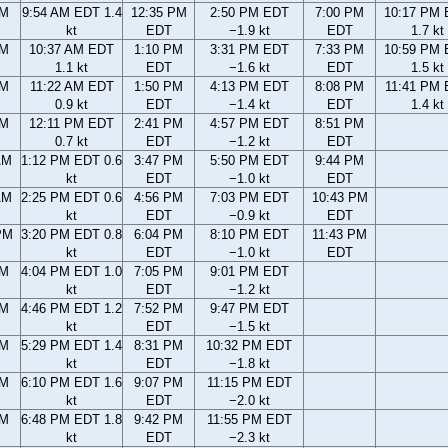
AM
9:54 AM EDT 1.4
12:35 PM
2:50 PM EDT
7:00 PM
10:17 PM
kt
EDT
−1.9 kt
EDT
1.7 kt
AM
10:37 AM EDT
1:10 PM
3:31 PM EDT
7:33 PM
10:59 PM
1.1 kt
EDT
−1.6 kt
EDT
1.5 kt
AM
11:22 AM EDT
1:50 PM
4:13 PM EDT
8:08 PM
11:41 PM
0.9 kt
EDT
−1.4 kt
EDT
1.4 kt
AM
12:11 PM EDT
2:41 PM
4:57 PM EDT
8:51 PM
0.7 kt
EDT
−1.2 kt
EDT
AM
1:12 PM EDT 0.6
3:47 PM
5:50 PM EDT
9:44 PM
kt
EDT
−1.0 kt
EDT
AM
2:25 PM EDT 0.6
4:56 PM
7:03 PM EDT
10:43 PM
kt
EDT
−0.9 kt
EDT
PM
3:20 PM EDT 0.8
6:04 PM
8:10 PM EDT
11:43 PM
kt
EDT
−1.0 kt
EDT
PM
4:04 PM EDT 1.0
7:05 PM
9:01 PM EDT
kt
EDT
−1.2 kt
PM
4:46 PM EDT 1.2
7:52 PM
9:47 PM EDT
kt
EDT
−1.5 kt
PM
5:29 PM EDT 1.4
8:31 PM
10:32 PM EDT
kt
EDT
−1.8 kt
PM
6:10 PM EDT 1.6
9:07 PM
11:15 PM EDT
kt
EDT
−2.0 kt
PM
6:48 PM EDT 1.8
9:42 PM
11:55 PM EDT
kt
EDT
−2.3 kt