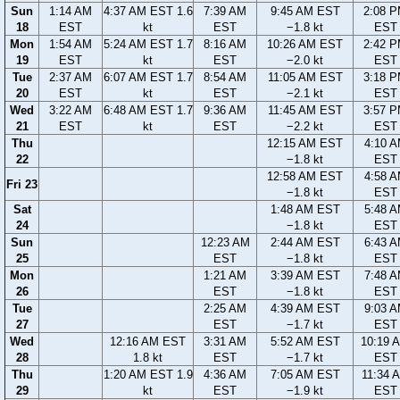
Sun
1:14 AM
4:37 AM EST 1.6
7:39 AM
9:45 AM EST
2:08 
18
EST
kt
EST
−1.8 kt
EST
Mon
1:54 AM
5:24 AM EST 1.7
8:16 AM
10:26 AM EST
2:42 
19
EST
kt
EST
−2.0 kt
EST
Tue
2:37 AM
6:07 AM EST 1.7
8:54 AM
11:05 AM EST
3:18 
20
EST
kt
EST
−2.1 kt
EST
Wed
3:22 AM
6:48 AM EST 1.7
9:36 AM
11:45 AM EST
3:57 
21
EST
kt
EST
−2.2 kt
EST
Thu
12:15 AM EST
4:10 
22
−1.8 kt
EST
12:58 AM EST
4:58 
Fri 23
−1.8 kt
EST
Sat
1:48 AM EST
5:48 
24
−1.8 kt
EST
Sun
12:23 AM
2:44 AM EST
6:43 
25
EST
−1.8 kt
EST
Mon
1:21 AM
3:39 AM EST
7:48 
26
EST
−1.8 kt
EST
Tue
2:25 AM
4:39 AM EST
9:03 
27
EST
−1.7 kt
EST
Wed
12:16 AM EST
3:31 AM
5:52 AM EST
10:19 
28
1.8 kt
EST
−1.7 kt
EST
Thu
1:20 AM EST 1.9
4:36 AM
7:05 AM EST
11:34 
29
kt
EST
−1.9 kt
EST