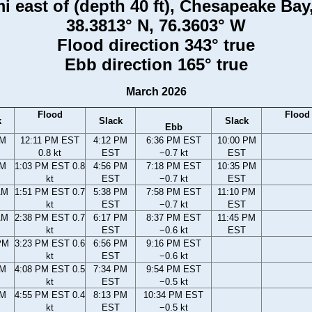
i east of (depth 40 ft), Chesapeake Ba
38.3813° N, 76.3603° W
Flood direction 343° true
Ebb direction 165° true
March 2026
Flood
Flood
k
Slack
Slack
Ebb
AM
12:11 PM EST
4:12 PM
6:36 PM EST
10:00 PM
0.8 kt
EST
−0.7 kt
EST
AM
1:03 PM EST 0.8
4:56 PM
7:18 PM EST
10:35 PM
kt
EST
−0.7 kt
EST
AM
1:51 PM EST 0.7
5:38 PM
7:58 PM EST
11:10 PM
kt
EST
−0.7 kt
EST
AM
2:38 PM EST 0.7
6:17 PM
8:37 PM EST
11:45 PM
kt
EST
−0.6 kt
EST
PM
3:23 PM EST 0.6
6:56 PM
9:16 PM EST
kt
EST
−0.6 kt
PM
4:08 PM EST 0.5
7:34 PM
9:54 PM EST
kt
EST
−0.5 kt
PM
4:55 PM EST 0.4
8:13 PM
10:34 PM EST
kt
EST
−0.5 kt