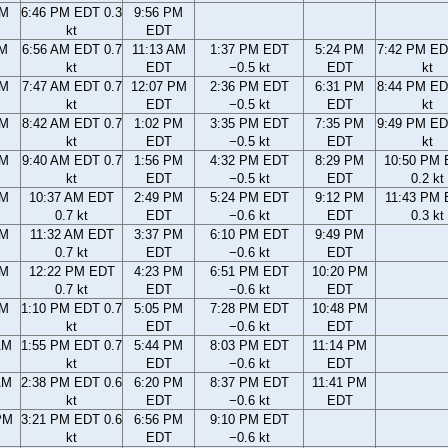
PM
6:46 PM EDT 0.3
9:56 PM
kt
EDT
AM
6:56 AM EDT 0.7
11:13 AM
1:37 PM EDT
5:24 PM
7:42 PM ED
kt
EDT
−0.5 kt
EDT
kt
AM
7:47 AM EDT 0.7
12:07 PM
2:36 PM EDT
6:31 PM
8:44 PM ED
kt
EDT
−0.5 kt
EDT
kt
AM
8:42 AM EDT 0.7
1:02 PM
3:35 PM EDT
7:35 PM
9:49 PM ED
kt
EDT
−0.5 kt
EDT
kt
AM
9:40 AM EDT 0.7
1:56 PM
4:32 PM EDT
8:29 PM
10:50 PM
kt
EDT
−0.5 kt
EDT
0.2 kt
AM
10:37 AM EDT
2:49 PM
5:24 PM EDT
9:12 PM
11:43 PM
0.7 kt
EDT
−0.6 kt
EDT
0.3 kt
AM
11:32 AM EDT
3:37 PM
6:10 PM EDT
9:49 PM
0.7 kt
EDT
−0.6 kt
EDT
AM
12:22 PM EDT
4:23 PM
6:51 PM EDT
10:20 PM
0.7 kt
EDT
−0.6 kt
EDT
AM
1:10 PM EDT 0.7
5:05 PM
7:28 PM EDT
10:48 PM
kt
EDT
−0.6 kt
EDT
AM
1:55 PM EDT 0.7
5:44 PM
8:03 PM EDT
11:14 PM
kt
EDT
−0.6 kt
EDT
AM
2:38 PM EDT 0.6
6:20 PM
8:37 PM EDT
11:41 PM
kt
EDT
−0.6 kt
EDT
PM
3:21 PM EDT 0.6
6:56 PM
9:10 PM EDT
kt
EDT
−0.6 kt