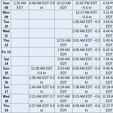
Sun
1:32 AM
6:09 AM EDT 0.8
10:22 AM
12:42 PM EDT
4:19 
08
EST
kt
EDT
−0.5 kt
EDT
Mon
12:17 AM EDT
3:11 
09
−0.4 kt
EDT
Tue
1:05 AM EDT −0.3
3:54 
10
kt
EDT
Wed
2:00 AM EDT −0.3
4:44 
11
kt
EDT
Thu
12:51 AM
3:01 AM EDT −0.3
5:40 
12
EDT
kt
EDT
1:59 AM
4:05 AM EDT −0.3
6:42 
Fri 13
EDT
kt
EDT
Sat
3:00 AM
5:05 AM EDT −0.3
7:45 
14
EDT
kt
EDT
Sun
12:28 AM EDT
3:53 AM
6:00 AM EDT −0.4
8:46 
15
0.4 kt
EDT
kt
EDT
Mon
1:08 AM EDT 0.5
4:40 AM
6:50 AM EDT −0.4
9:44 
16
kt
EDT
kt
EDT
Tue
1:45 AM EDT 0.6
5:24 AM
7:38 AM EDT −0.5
10:39 
17
kt
EDT
kt
EDT
Wed
2:21 AM EDT 0.7
6:07 AM
8:23 AM EDT −0.6
11:33 
18
kt
EDT
kt
EDT
Thu
2:57 AM EDT 0.8
6:50 AM
9:09 AM EDT −0.6
12:27 
19
kt
EDT
kt
EDT