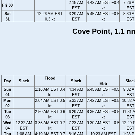
2:18 AM
4:42 AM EST −0.4
7:26 
Fri 30
EST
kt
EST
Sat
12:26 AM EST
3:29 AM
5:45 AM EST −0.5
8:30 
31
0.3 kt
EST
kt
EST
Cove Point, 1.1 nm
Flood
Day
Slack
Slack
Slac
Ebb
Sun
1:16 AM EST 0.4
4:34 AM
6:45 AM EST −0.5
9:32 
01
kt
EST
kt
EST
Mon
2:04 AM EST 0.5
5:33 AM
7:42 AM EST −0.5
10:32 
02
kt
EST
kt
EST
Tue
2:50 AM EST 0.6
6:29 AM
8:36 AM EST −0.5
11:31 
03
kt
EST
kt
EST
Wed
12:32 AM
3:35 AM EST 0.7
7:23 AM
9:30 AM EST −0.5
12:29 
04
EST
kt
EST
kt
EST
Thu
1:08 AM
4:19 AM EST 0.7
8:16 AM
10:23 AM EST
1:28 