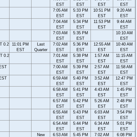
EST
EST
EST
EST
7:05 AM
5:33 PM
10:51 PM
9:20 AM
EST
EST
EST
EST
7:04 AM
5:34 PM
11:53 PM
9:44 AM
EST
EST
EST
EST
7:03 AM
5:35 PM
10:10 AM
EST
EST
EST
T 0.2
11:01 PM
Last
7:02 AM
5:36 PM
12:55 AM
10:40 AM
EST
Quarter
EST
EST
EST
EST
T 0.2
7:01 AM
5:38 PM
1:57 AM
11:15 AM
EST
EST
EST
EST
 EST
7:00 AM
5:39 PM
2:57 AM
11:58 AM
EST
EST
EST
EST
 EST
6:59 AM
5:40 PM
3:52 AM
12:47 PM
EST
EST
EST
EST
6:58 AM
5:41 PM
4:43 AM
1:45 PM
EST
EST
EST
EST
6:57 AM
5:42 PM
5:26 AM
2:48 PM
EST
EST
EST
EST
6:55 AM
5:43 PM
6:03 AM
3:54 PM
EST
EST
EST
EST
6:54 AM
5:44 PM
6:34 AM
5:01 PM
EST
EST
EST
EST
New
6:53 AM
5:45 PM
7:02 AM
6:08 PM