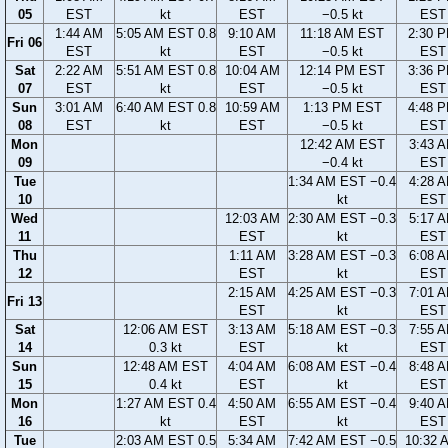
05
EST
kt
EST
−0.5 kt
EST
1:44 AM
5:05 AM EST 0.8
9:10 AM
11:18 AM EST
2:30 
Fri 06
EST
kt
EST
−0.5 kt
EST
Sat
2:22 AM
5:51 AM EST 0.8
10:04 AM
12:14 PM EST
3:36 
07
EST
kt
EST
−0.5 kt
EST
Sun
3:01 AM
6:40 AM EST 0.8
10:59 AM
1:13 PM EST
4:48 
08
EST
kt
EST
−0.5 kt
EST
Mon
12:42 AM EST
3:43 
09
−0.4 kt
EST
Tue
1:34 AM EST −0.4
4:28 
10
kt
EST
Wed
12:03 AM
2:30 AM EST −0.3
5:17 
11
EST
kt
EST
Thu
1:11 AM
3:28 AM EST −0.3
6:08 
12
EST
kt
EST
2:15 AM
4:25 AM EST −0.3
7:01 
Fri 13
EST
kt
EST
Sat
12:06 AM EST
3:13 AM
5:18 AM EST −0.3
7:55 
14
0.3 kt
EST
kt
EST
Sun
12:48 AM EST
4:04 AM
6:08 AM EST −0.4
8:48 
15
0.4 kt
EST
kt
EST
Mon
1:27 AM EST 0.4
4:50 AM
6:55 AM EST −0.4
9:40 
16
kt
EST
kt
EST
Tue
2:03 AM EST 0.5
5:34 AM
7:42 AM EST −0.5
10:32 