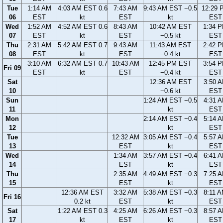
Tue
1:14 AM
4:03 AM EST 0.6
7:43 AM
9:43 AM EST −0.5
12:29 
06
EST
kt
EST
kt
EST
Wed
1:52 AM
4:52 AM EST 0.6
8:43 AM
10:42 AM EST
1:34 
07
EST
kt
EST
−0.5 kt
EST
Thu
2:31 AM
5:42 AM EST 0.7
9:43 AM
11:43 AM EST
2:42 
08
EST
kt
EST
−0.4 kt
EST
3:10 AM
6:32 AM EST 0.7
10:43 AM
12:45 PM EST
3:54 
Fri 09
EST
kt
EST
−0.4 kt
EST
Sat
12:36 AM EST
3:50 
10
−0.6 kt
EST
Sun
1:24 AM EST −0.5
4:31 
11
kt
EST
Mon
2:14 AM EST −0.4
5:14 
12
kt
EST
Tue
12:32 AM
3:05 AM EST −0.4
5:57 
13
EST
kt
EST
Wed
1:34 AM
3:57 AM EST −0.4
6:41 
14
EST
kt
EST
Thu
2:35 AM
4:49 AM EST −0.3
7:25 
15
EST
kt
EST
12:36 AM EST
3:32 AM
5:38 AM EST −0.3
8:11 
Fri 16
0.2 kt
EST
kt
EST
Sat
1:22 AM EST 0.3
4:25 AM
6:26 AM EST −0.3
8:57 
17
kt
EST
kt
EST