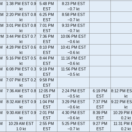
AM
1:38 PM EST 0.9
5:48 PM
8:23 PM EST
kt
EST
−0.7 kt
AM
2:20 PM EST 0.8
6:25 PM
8:58 PM EST
kt
EST
−0.7 kt
AM
3:01 PM EST 0.8
7:01 PM
9:33 PM EST
kt
EST
−0.7 kt
PM
3:44 PM EST 0.7
7:36 PM
10:06 PM EST
kt
EST
−0.6 kt
PM
4:28 PM EST 0.6
8:10 PM
10:41 PM EST
kt
EST
−0.6 kt
PM
5:16 PM EST 0.5
8:44 PM
11:16 PM EST
kt
EST
−0.6 kt
PM
6:08 PM EST 0.3
9:19 PM
11:56 PM EST
kt
EST
−0.5 kt
PM
7:07 PM EST 0.2
9:58 PM
kt
EST
AM
7:36 AM EST 0.8
12:05 PM
2:24 PM EST
6:19 PM
8:12 PM ES
kt
EST
−0.5 kt
EST
kt
AM
8:32 AM EST 0.9
1:04 PM
3:29 PM EST
7:37 PM
9:22 PM ES
kt
EST
−0.6 kt
EST
kt
AM
9:30 AM EST 0.9
2:01 PM
4:30 PM EST
8:39 PM
10:29 PM
kt
EST
−0.6 kt
EST
0.2 kt
AM
10:29 AM EST
2:55 PM
5:25 PM EST
9:27 PM
11:31 PM
1.0 kt
EST
−0.7 kt
EST
0.2 kt