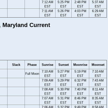
7:12 AM
5:25 PM
2:48 PM
5:37 AM
EST
EST
EST
EST
7:11 AM
5:26 PM
4:03 PM
6:29 AM
EST
EST
EST
EST
y, Maryland Current
Slack
Phase
Sunrise
Sunset
Moonrise
Moonset
7:10 AM
5:27 PM
5:19 PM
7:10 AM
Full Moon
EST
EST
EST
EST
7:09 AM
5:29 PM
6:32 PM
7:43 AM
EST
EST
EST
EST
7:08 AM
5:30 PM
7:40 PM
8:11 AM
EST
EST
EST
EST
7:07 AM
5:31 PM
8:46 PM
8:35 AM
EST
EST
EST
EST
7:06 AM
5:32 PM
9:49 PM
8:58 AM