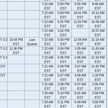
7:22 AM
5:00 PM
8:55 PM
9:46 AM
EST
EST
EST
EST
7:22 AM
5:00 PM
10:01 PM
10:12 AM
EST
EST
EST
EST
7:22 AM
5:01 PM
11:03 PM
10:35 AM
EST
EST
EST
EST
7:22 AM
5:02 PM
10:57 AM
EST
EST
EST
T 0.3
10:44 PM
Last
7:22 AM
5:03 PM
12:04 AM
11:19 AM
EST
Quarter
EST
EST
EST
EST
T 0.2
11:36 PM
7:22 AM
5:04 PM
1:05 AM
11:43 AM
EST
EST
EST
EST
EST
T 0.2
7:22 AM
5:05 PM
2:06 AM
12:10 PM
EST
EST
EST
EST
 EST
7:21 AM
5:06 PM
3:07 AM
12:42 PM
EST
EST
EST
EST
 EST
7:21 AM
5:07 PM
4:08 AM
1:20 PM
EST
EST
EST
EST
7:21 AM
5:08 PM
5:07 AM
2:05 PM
EST
EST
EST
EST
7:20 AM
5:10 PM
6:01 AM
2:58 PM
EST
EST
EST
EST
7:20 AM
5:11 PM
6:49 AM
3:58 PM
EST
EST
EST
EST