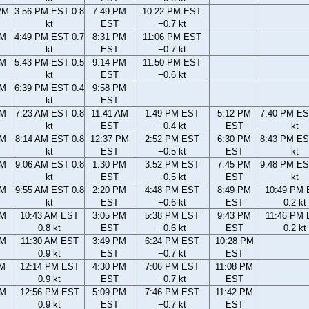
PM
3:56 PM EST 0.8
7:49 PM
10:22 PM EST
kt
EST
−0.7 kt
PM
4:49 PM EST 0.7
8:31 PM
11:06 PM EST
kt
EST
−0.7 kt
PM
5:43 PM EST 0.5
9:14 PM
11:50 PM EST
kt
EST
−0.6 kt
PM
6:39 PM EST 0.4
9:58 PM
kt
EST
AM
7:23 AM EST 0.8
11:41 AM
1:49 PM EST
5:12 PM
7:40 PM ES
kt
EST
−0.4 kt
EST
kt
AM
8:14 AM EST 0.8
12:37 PM
2:52 PM EST
6:30 PM
8:43 PM ES
kt
EST
−0.5 kt
EST
kt
AM
9:06 AM EST 0.8
1:30 PM
3:52 PM EST
7:45 PM
9:48 PM ES
kt
EST
−0.5 kt
EST
kt
AM
9:55 AM EST 0.8
2:20 PM
4:48 PM EST
8:49 PM
10:49 PM
kt
EST
−0.6 kt
EST
0.2 kt
AM
10:43 AM EST
3:05 PM
5:38 PM EST
9:43 PM
11:46 PM
0.8 kt
EST
−0.6 kt
EST
0.2 kt
AM
11:30 AM EST
3:49 PM
6:24 PM EST
10:28 PM
0.9 kt
EST
−0.7 kt
EST
AM
12:14 PM EST
4:30 PM
7:06 PM EST
11:08 PM
0.9 kt
EST
−0.7 kt
EST
AM
12:56 PM EST
5:09 PM
7:46 PM EST
11:42 PM
0.9 kt
EST
−0.7 kt
EST