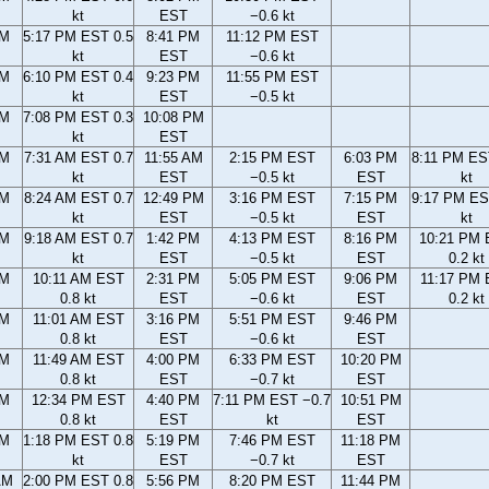
kt
EST
−0.6 kt
PM
5:17 PM EST 0.5
8:41 PM
11:12 PM EST
kt
EST
−0.6 kt
PM
6:10 PM EST 0.4
9:23 PM
11:55 PM EST
kt
EST
−0.5 kt
PM
7:08 PM EST 0.3
10:08 PM
kt
EST
AM
7:31 AM EST 0.7
11:55 AM
2:15 PM EST
6:03 PM
8:11 PM ES
kt
EST
−0.5 kt
EST
kt
AM
8:24 AM EST 0.7
12:49 PM
3:16 PM EST
7:15 PM
9:17 PM ES
kt
EST
−0.5 kt
EST
kt
AM
9:18 AM EST 0.7
1:42 PM
4:13 PM EST
8:16 PM
10:21 PM
kt
EST
−0.5 kt
EST
0.2 kt
AM
10:11 AM EST
2:31 PM
5:05 PM EST
9:06 PM
11:17 PM
0.8 kt
EST
−0.6 kt
EST
0.2 kt
AM
11:01 AM EST
3:16 PM
5:51 PM EST
9:46 PM
0.8 kt
EST
−0.6 kt
EST
AM
11:49 AM EST
4:00 PM
6:33 PM EST
10:20 PM
0.8 kt
EST
−0.7 kt
EST
AM
12:34 PM EST
4:40 PM
7:11 PM EST −0.7
10:51 PM
0.8 kt
EST
kt
EST
AM
1:18 PM EST 0.8
5:19 PM
7:46 PM EST
11:18 PM
kt
EST
−0.7 kt
EST
AM
2:00 PM EST 0.8
5:56 PM
8:20 PM EST
11:44 PM