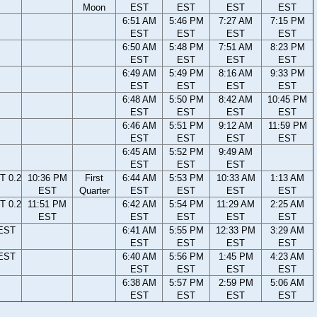
Moon
EST
EST
EST
EST
6:51 AM
5:46 PM
7:27 AM
7:15 PM
EST
EST
EST
EST
6:50 AM
5:48 PM
7:51 AM
8:23 PM
EST
EST
EST
EST
6:49 AM
5:49 PM
8:16 AM
9:33 PM
EST
EST
EST
EST
6:48 AM
5:50 PM
8:42 AM
10:45 PM
EST
EST
EST
EST
6:46 AM
5:51 PM
9:12 AM
11:59 PM
EST
EST
EST
EST
6:45 AM
5:52 PM
9:49 AM
EST
EST
EST
T 0.2
10:36 PM
First
6:44 AM
5:53 PM
10:33 AM
1:13 AM
EST
Quarter
EST
EST
EST
EST
T 0.2
11:51 PM
6:42 AM
5:54 PM
11:29 AM
2:25 AM
EST
EST
EST
EST
EST
 EST
6:41 AM
5:55 PM
12:33 PM
3:29 AM
EST
EST
EST
EST
 EST
6:40 AM
5:56 PM
1:45 PM
4:23 AM
EST
EST
EST
EST
6:38 AM
5:57 PM
2:59 PM
5:06 AM
EST
EST
EST
EST