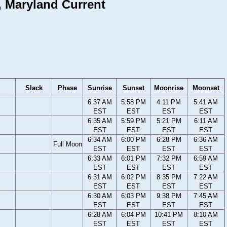
y, Maryland Current
Slack
Phase
Sunrise
Sunset
Moonrise
Moonset
6:37 AM
5:58 PM
4:11 PM
5:41 AM
EST
EST
EST
EST
6:35 AM
5:59 PM
5:21 PM
6:11 AM
EST
EST
EST
EST
6:34 AM
6:00 PM
6:28 PM
6:36 AM
Full Moon
EST
EST
EST
EST
6:33 AM
6:01 PM
7:32 PM
6:59 AM
EST
EST
EST
EST
6:31 AM
6:02 PM
8:35 PM
7:22 AM
EST
EST
EST
EST
6:30 AM
6:03 PM
9:38 PM
7:45 AM
EST
EST
EST
EST
6:28 AM
6:04 PM
10:41 PM
8:10 AM
EST
EST
EST
EST