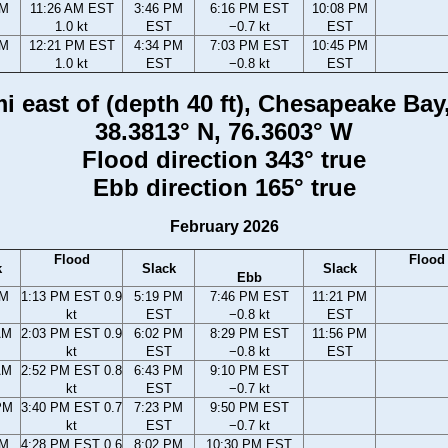
AM
11:26 AM EST
3:46 PM
6:16 PM EST
10:08 PM
1.0 kt
EST
−0.7 kt
EST
AM
12:21 PM EST
4:34 PM
7:03 PM EST
10:45 PM
1.0 kt
EST
−0.8 kt
EST
i east of (depth 40 ft), Chesapeake Ba
38.3813° N, 76.3603° W
Flood direction 343° true
Ebb direction 165° true
February 2026
Flood
Flood
k
Slack
Slack
Ebb
AM
1:13 PM EST 0.9
5:19 PM
7:46 PM EST
11:21 PM
kt
EST
−0.8 kt
EST
AM
2:03 PM EST 0.9
6:02 PM
8:29 PM EST
11:56 PM
kt
EST
−0.8 kt
EST
AM
2:52 PM EST 0.8
6:43 PM
9:10 PM EST
kt
EST
−0.7 kt
PM
3:40 PM EST 0.7
7:23 PM
9:50 PM EST
kt
EST
−0.7 kt
PM
4:28 PM EST 0.6
8:02 PM
10:30 PM EST