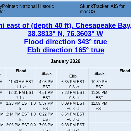
yPointer: National Historic
SkunkTracker: AIS for
ter
macOS
i east of (depth 40 ft), Chesapeake Ba
38.3813° N, 76.3603° W
Flood direction 343° true
Ebb direction 165° true
January 2026
Flood
Flood
k
Slack
Slack
Ebb
AM
11:40 AM EST
4:03 PM
6:35 PM EST
10:39 PM
1.1 kt
EST
−0.8 kt
EST
AM
12:31 PM EST
4:51 PM
7:23 PM EST
11:20 PM
1.1 kt
EST
−0.8 kt
EST
AM
1:23 PM EST 1.0
5:37 PM
8:09 PM EST
11:59 PM
kt
EST
−0.8 kt
EST
AM
2:14 PM EST 1.0
6:22 PM
8:54 PM EST
kt
EST
−0.8 kt
AM
3:05 PM EST 0.9
7:06 PM
9:38 PM EST
kt
EST
−0.8 kt