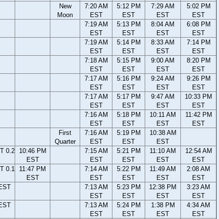
New
7:20 AM
5:12 PM
7:29 AM
5:02 PM
Moon
EST
EST
EST
EST
7:19 AM
5:13 PM
8:04 AM
6:08 PM
EST
EST
EST
EST
7:19 AM
5:14 PM
8:33 AM
7:14 PM
EST
EST
EST
EST
7:18 AM
5:15 PM
9:00 AM
8:20 PM
EST
EST
EST
EST
7:17 AM
5:16 PM
9:24 AM
9:26 PM
EST
EST
EST
EST
7:17 AM
5:17 PM
9:47 AM
10:33 PM
EST
EST
EST
EST
7:16 AM
5:18 PM
10:11 AM
11:42 PM
EST
EST
EST
EST
First
7:16 AM
5:19 PM
10:38 AM
Quarter
EST
EST
EST
T 0.2
10:46 PM
7:15 AM
5:21 PM
11:10 AM
12:54 AM
EST
EST
EST
EST
EST
T 0.1
11:47 PM
7:14 AM
5:22 PM
11:49 AM
2:08 AM
EST
EST
EST
EST
EST
 EST
7:13 AM
5:23 PM
12:38 PM
3:23 AM
EST
EST
EST
EST
 EST
7:13 AM
5:24 PM
1:38 PM
4:34 AM
EST
EST
EST
EST