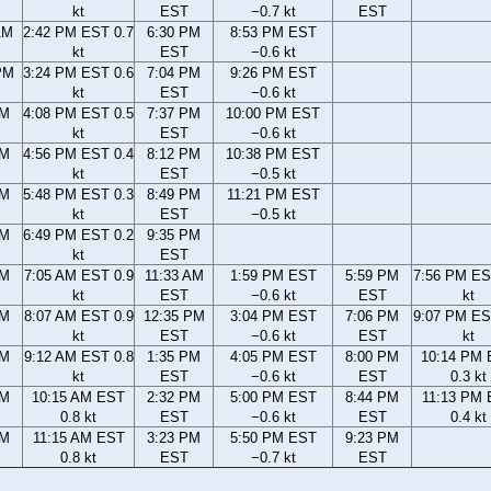
kt
EST
−0.7 kt
EST
AM
2:42 PM EST 0.7
6:30 PM
8:53 PM EST
kt
EST
−0.6 kt
PM
3:24 PM EST 0.6
7:04 PM
9:26 PM EST
kt
EST
−0.6 kt
PM
4:08 PM EST 0.5
7:37 PM
10:00 PM EST
kt
EST
−0.6 kt
PM
4:56 PM EST 0.4
8:12 PM
10:38 PM EST
kt
EST
−0.5 kt
PM
5:48 PM EST 0.3
8:49 PM
11:21 PM EST
kt
EST
−0.5 kt
PM
6:49 PM EST 0.2
9:35 PM
kt
EST
AM
7:05 AM EST 0.9
11:33 AM
1:59 PM EST
5:59 PM
7:56 PM ES
kt
EST
−0.6 kt
EST
kt
AM
8:07 AM EST 0.9
12:35 PM
3:04 PM EST
7:06 PM
9:07 PM ES
kt
EST
−0.6 kt
EST
kt
AM
9:12 AM EST 0.8
1:35 PM
4:05 PM EST
8:00 PM
10:14 PM
kt
EST
−0.6 kt
EST
0.3 kt
AM
10:15 AM EST
2:32 PM
5:00 PM EST
8:44 PM
11:13 PM
0.8 kt
EST
−0.6 kt
EST
0.4 kt
AM
11:15 AM EST
3:23 PM
5:50 PM EST
9:23 PM
0.8 kt
EST
−0.7 kt
EST