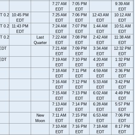
7:27 AM
7:05 PM
9:39 AM
EDT
EDT
EDT
T 0.2
10:45 PM
7:25 AM
7:06 PM
12:43 AM
10:12 AM
EDT
EDT
EDT
EDT
EDT
T 0.2
11:43 PM
7:24 AM
7:07 PM
1:44 AM
10:51 AM
EDT
EDT
EDT
EDT
EDT
T 0.2
Last
7:22 AM
7:08 PM
2:42 AM
11:38 AM
Quarter
EDT
EDT
EDT
EDT
 EDT
7:21 AM
7:09 PM
3:34 AM
12:32 PM
EDT
EDT
EDT
EDT
 EDT
7:19 AM
7:10 PM
4:20 AM
1:32 PM
EDT
EDT
EDT
EDT
7:18 AM
7:11 PM
4:59 AM
2:36 PM
EDT
EDT
EDT
EDT
7:16 AM
7:12 PM
5:33 AM
3:42 PM
EDT
EDT
EDT
EDT
7:15 AM
7:13 PM
6:02 AM
4:49 PM
EDT
EDT
EDT
EDT
7:13 AM
7:14 PM
6:28 AM
5:57 PM
EDT
EDT
EDT
EDT
New
7:11 AM
7:15 PM
6:53 AM
7:06 PM
Moon
EDT
EDT
EDT
EDT
7:10 AM
7:16 PM
7:18 AM
8:17 PM
EDT
EDT
EDT
EDT