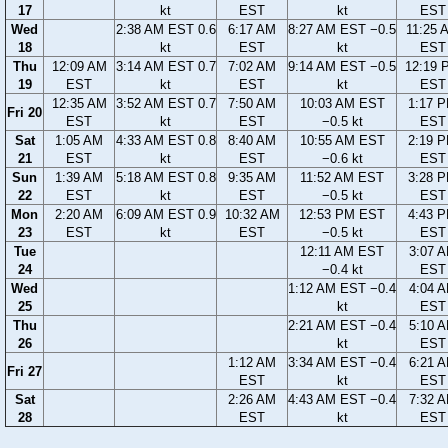
17
kt
EST
kt
EST
Wed
2:38 AM EST 0.6
6:17 AM
8:27 AM EST −0.5
11:25 
18
kt
EST
kt
EST
Thu
12:09 AM
3:14 AM EST 0.7
7:02 AM
9:14 AM EST −0.5
12:19 
19
EST
kt
EST
kt
EST
12:35 AM
3:52 AM EST 0.7
7:50 AM
10:03 AM EST
1:17 
Fri 20
EST
kt
EST
−0.5 kt
EST
Sat
1:05 AM
4:33 AM EST 0.8
8:40 AM
10:55 AM EST
2:19 
21
EST
kt
EST
−0.6 kt
EST
Sun
1:39 AM
5:18 AM EST 0.8
9:35 AM
11:52 AM EST
3:28 
22
EST
kt
EST
−0.5 kt
EST
Mon
2:20 AM
6:09 AM EST 0.9
10:32 AM
12:53 PM EST
4:43 
23
EST
kt
EST
−0.5 kt
EST
Tue
12:11 AM EST
3:07 
24
−0.4 kt
EST
Wed
1:12 AM EST −0.4
4:04 
25
kt
EST
Thu
2:21 AM EST −0.4
5:10 
26
kt
EST
1:12 AM
3:34 AM EST −0.4
6:21 
Fri 27
EST
kt
EST
Sat
2:26 AM
4:43 AM EST −0.4
7:32 
28
EST
kt
EST