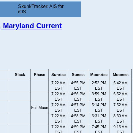
SkunkTracker: AIS for
iOS
y, Maryland Current
Slack
Phase
Sunrise
Sunset
Moonrise
Moonset
7:22 AM
4:55 PM
2:52 PM
5:42 AM
EST
EST
EST
EST
7:22 AM
4:56 PM
3:59 PM
6:52 AM
EST
EST
EST
EST
7:22 AM
4:57 PM
5:14 PM
7:52 AM
Full Moon
EST
EST
EST
EST
7:22 AM
4:58 PM
6:31 PM
8:39 AM
EST
EST
EST
EST
7:22 AM
4:59 PM
7:45 PM
9:16 AM
EST
EST
EST
EST