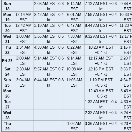
Sun
2:03 AM EST 0.3
5:14 AM
7:12 AM EST −0.3
9:44 
18
kt
EST
kt
EST
Mon
12:14 AM
2:42 AM EST 0.4
6:01 AM
7:58 AM EST −0.4
10:33 
19
EST
kt
EST
kt
EST
Tue
12:42 AM
3:19 AM EST 0.4
6:47 AM
8:44 AM EST −0.4
11:23 
20
EST
kt
EST
kt
EST
Wed
1:08 AM
3:56 AM EST 0.5
7:33 AM
9:32 AM EST −0.4
12:17 
21
EST
kt
EST
kt
EST
Thu
1:34 AM
4:33 AM EST 0.6
8:22 AM
10:23 AM EST
1:16 
22
EST
kt
EST
−0.4 kt
EST
2:00 AM
5:14 AM EST 0.6
9:14 AM
11:17 AM EST
2:20 
Fri 23
EST
kt
EST
−0.4 kt
EST
Sat
2:30 AM
5:57 AM EST 0.7
10:08 AM
12:16 PM EST
3:33 
24
EST
kt
EST
−0.4 kt
EST
Sun
3:04 AM
6:44 AM EST 0.8
11:06 AM
1:19 PM EST
4:54 
25
EST
kt
EST
−0.5 kt
EST
Mon
12:40 AM EST
3:43 
26
−0.5 kt
EST
Tue
1:32 AM EST −0.4
4:30 
27
kt
EST
Wed
2:32 AM EST −0.4
5:24 
28
kt
EST
Thu
1:02 AM
3:36 AM EST −0.4
6:23 
29
EST
kt
EST