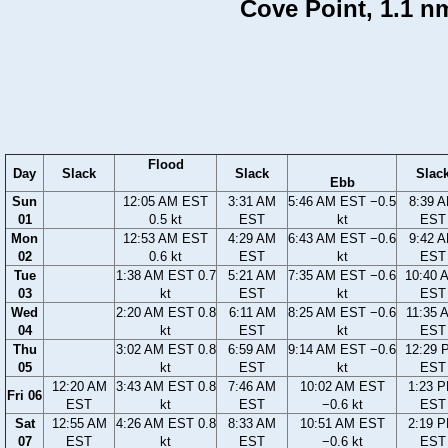
Cove Point, 1.1 nm
Flood
Day
Slack
Slack
Slac
Ebb
Sun
12:05 AM EST
3:31 AM
5:46 AM EST −0.5
8:39 
01
0.5 kt
EST
kt
EST
Mon
12:53 AM EST
4:29 AM
6:43 AM EST −0.6
9:42 
02
0.6 kt
EST
kt
EST
Tue
1:38 AM EST 0.7
5:21 AM
7:35 AM EST −0.6
10:40 
03
kt
EST
kt
EST
Wed
2:20 AM EST 0.8
6:11 AM
8:25 AM EST −0.6
11:35 
04
kt
EST
kt
EST
Thu
3:02 AM EST 0.8
6:59 AM
9:14 AM EST −0.6
12:29 
05
kt
EST
kt
EST
12:20 AM
3:43 AM EST 0.8
7:46 AM
10:02 AM EST
1:23 
Fri 06
EST
kt
EST
−0.6 kt
EST
Sat
12:55 AM
4:26 AM EST 0.8
8:33 AM
10:51 AM EST
2:19 
07
EST
kt
EST
−0.6 kt
EST