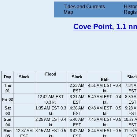
Tides and Currents
Histor
Map
Regis
Cove Point, 1.1 nm
Flood
Day
Slack
Slack
Slac
Ebb
Thu
2:23 AM
4:51 AM EST −0.4
7:34 
01
EST
kt
EST
12:42 AM EST
3:31 AM
5:49 AM EST −0.4
8:30 
Fri 02
0.3 kt
EST
kt
EST
Sat
1:35 AM EST 0.3
4:36 AM
6:48 AM EST −0.5
9:28 
03
kt
EST
kt
EST
Sun
2:25 AM EST 0.4
5:40 AM
7:46 AM EST −0.5
10:27 
04
kt
EST
kt
EST
Mon
12:37 AM
3:15 AM EST 0.5
6:42 AM
8:44 AM EST −0.5
11:28 
05
EST
kt
EST
kt
EST