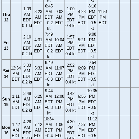
kt
kt
6:45
8:16
1:09
1:00
3:23
AM
9:02
4:28
PM
11:51
Thu
AM
PM
AM
EDT
AM
PM
EDT
PM
12
EDT
EDT
EDT
−0.2
EDT
EDT
−0.5
EDT
0.1 kt
0.4 kt
kt
kt
7:49
9:08
2:10
1:57
4:31
AM
10:04
5:21
PM
Fri
AM
PM
AM
EDT
AM
PM
EDT
13
EDT
EDT
EDT
−0.2
EDT
EDT
−0.5
0.2 kt
0.4 kt
kt
kt
8:49
9:54
3:03
2:52
12:34
5:32
AM
11:07
6:09
PM
Sat
AM
PM
AM
AM
EDT
AM
PM
EDT
14
EDT
EDT
EDT
EDT
−0.3
EDT
EDT
−0.5
0.2 kt
0.4 kt
kt
kt
9:44
10:35
3:48
3:42
1:11
6:25
AM
12:08
6:55
PM
Sun
AM
PM
AM
AM
EDT
PM
PM
EDT
15
EDT
EDT
EDT
EDT
−0.3
EDT
EDT
−0.5
0.2 kt
0.4 kt
kt
kt
10:34
11:12
4:28
4:30
1:42
7:12
AM
1:06
7:37
PM
Mon
AM
PM
AM
AM
EDT
PM
PM
EDT
16
EDT
EDT
EDT
EDT
−0.4
EDT
EDT
−0.5
0.3 kt
0.4 kt