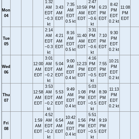
1:32
2:47
7:35
8:42
AM
3:43
10:59
PM
6:23
11:08
Mon
AM
PM
EDT
AM
AM
EDT
PM
PM
04
EDT
EDT
−0.3
EDT
EDT
−0.6
EDT
EDT
0.5 kt
0.2 kt
kt
kt
2:14
3:31
8:16
9:30
AM
4:21
11:40
PM
7:10
Tue
AM
PM
EDT
AM
AM
EDT
PM
05
EDT
EDT
−0.3
EDT
EDT
−0.6
EDT
0.5 kt
0.2 kt
kt
kt
3:01
4:16
9:00
10:21
12:00
AM
5:04
12:23
PM
7:55
Wed
AM
PM
AM
EDT
AM
PM
EDT
PM
06
EDT
EDT
EDT
−0.2
EDT
EDT
−0.5
EDT
0.4 kt
0.2 kt
kt
kt
3:53
5:03
9:49
11:13
12:58
AM
5:53
1:08
PM
8:39
Thu
AM
PM
AM
EDT
AM
PM
EDT
PM
07
EDT
EDT
EDT
−0.2
EDT
EDT
−0.5
EDT
0.4 kt
0.2 kt
kt
kt
4:52
5:51
10:42
1:59
AM
6:54
1:56
PM
9:19
Fri
AM
AM
EDT
AM
PM
EDT
PM
08
EDT
EDT
−0.2
EDT
EDT
−0.5
EDT
0.4 kt
kt
kt