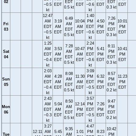
02
EDT
EDT
−0.5
EDT
EDT
−0.6
EDT
EDT
0.5 kt
0.3 kt
kt
kt
12:47
1:40
6:49
7:26
AM
3:19
10:04
PM
4:50
10:01
Fri
AM
PM
EDT
AM
AM
EDT
PM
PM
03
EDT
EDT
−0.5
EDT
EDT
−0.6
EDT
EDT
0.5 kt
0.3 kt
kt
kt
1:25
2:24
7:28
8:11
AM
3:53
10:47
PM
5:41
10:41
Sat
AM
PM
EDT
AM
AM
EDT
PM
PM
04
EDT
EDT
−0.4
EDT
EDT
−0.6
EDT
EDT
0.5 kt
0.3 kt
kt
kt
2:03
3:09
8:08
8:57
AM
4:28
11:30
PM
6:32
11:23
Sun
AM
PM
EDT
AM
AM
EDT
PM
PM
05
EDT
EDT
−0.4
EDT
EDT
−0.5
EDT
EDT
0.5 kt
0.2 kt
kt
kt
2:43
3:57
8:50
9:47
AM
5:04
12:14
PM
7:26
Mon
AM
PM
EDT
AM
PM
EDT
PM
06
EDT
EDT
−0.3
EDT
EDT
−0.5
EDT
0.5 kt
0.2 kt
kt
kt
3:27
4:47
9:35
10:42
12:11
AM
5:45
1:01
PM
8:23
Tue
AM
PM