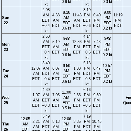
0.6 kt
0.3 kt
kt
kt
2:08
3:19
8:18
9:00
AM
4:38
11:43
PM
6:40
11:19
Sun
AM
PM
EDT
AM
AM
EDT
PM
PM
22
EDT
EDT
−0.4
EDT
EDT
−0.6
EDT
EDT
0.6 kt
0.2 kt
kt
kt
2:50
4:14
9:06
9:56
AM
5:19
12:36
PM
7:43
Mon
AM
PM
EDT
AM
PM
EDT
PM
23
EDT
EDT
−0.4
EDT
EDT
−0.6
EDT
0.6 kt
0.2 kt
kt
kt
3:40
5:13
9:59
10:57
12:07
AM
6:07
1:33
PM
8:47
Tue
AM
PM
AM
EDT
AM
PM
EDT
PM
24
EDT
EDT
EDT
−0.4
EDT
EDT
−0.5
EDT
0.6 kt
0.2 kt
kt
kt
4:39
6:16
11:00
1:07
AM
7:05
2:33
PM
9:50
Wed
AM
Fir
AM
EDT
AM
PM
EDT
PM
25
EDT
Quar
EDT
−0.3
EDT
EDT
−0.5
EDT
0.5 kt
kt
kt
5:49
7:19
12:05
12:06
2:21
AM
8:13
3:35
PM
10:45
Thu
AM
PM
AM
EDT
AM
PM
EDT
PM
26
EDT
EDT