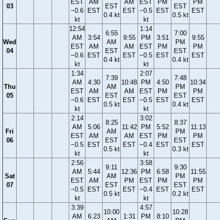
EST
AM
AM
EST
PM
PM
03
EST
EST
−0.6
EST
EST
−0.5
EST
EST
0.4 kt
0.5 kt
kt
kt
12:54
1:14
6:55
7:00
AM
3:54
9:55
PM
3:51
9:55
Wed
AM
PM
EST
AM
AM
EST
PM
PM
04
EST
EST
−0.6
EST
EST
−0.5
EST
EST
0.4 kt
0.4 kt
kt
kt
1:34
2:07
7:39
7:48
AM
4:30
10:48
PM
4:50
10:34
Thu
AM
PM
EST
AM
AM
EST
PM
PM
05
EST
EST
−0.6
EST
EST
−0.5
EST
EST
0.5 kt
0.4 kt
kt
kt
2:14
3:02
8:25
8:37
AM
5:06
11:42
PM
5:52
11:13
Fri
AM
PM
EST
AM
AM
EST
PM
PM
06
EST
EST
−0.5
EST
EST
−0.4
EST
EST
0.5 kt
0.3 kt
kt
kt
2:56
3:58
9:11
9:30
AM
5:44
12:36
PM
6:58
11:55
Sat
AM
PM
EST
AM
PM
EST
PM
PM
07
EST
EST
−0.5
EST
EST
−0.4
EST
EST
0.5 kt
0.2 kt
kt
kt
3:39
4:57
10:00
10:28
AM
6:23
1:31
PM
8:10