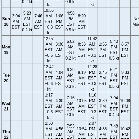
0.2 kt
0.6 kt
kt
kt
10:56
5:23
4:58
3:04
7:46
AM
1:06
8:20
Sun
AM
PM
Ne
AM
AM
EST
PM
PM
18
EST
EST
Mo
EST
EST
−0.3
EST
EST
0.2 kt
0.5 kt
kt
12:07
11:42
6:02
5:40
AM
3:36
8:33
AM
1:55
8:57
Mon
AM
PM
EST
AM
AM
EST
PM
PM
19
EST
EST
−0.6
EST
EST
−0.3
EST
EST
0.2 kt
0.5 kt
kt
kt
12:42
12:28
6:39
6:21
AM
4:04
9:19
PM
2:45
9:33
Tue
AM
PM
EST
AM
AM
EST
PM
PM
20
EST
EST
−0.6
EST
EST
−0.3
EST
EST
0.3 kt
0.5 kt
kt
kt
1:17
1:16
7:16
7:04
AM
4:30
10:05
PM
3:39
10:08
Wed
AM
PM
EST
AM
AM
EST
PM
PM
21
EST
EST
−0.6
EST
EST
−0.3
EST
EST
0.3 kt
0.4 kt
kt
kt
1:50
2:07
7:53
7:48
AM
4:56
10:54
PM
4:38
10:42
Thu
AM
PM
EST
AM
AM
EST
PM
PM
22
EST
EST