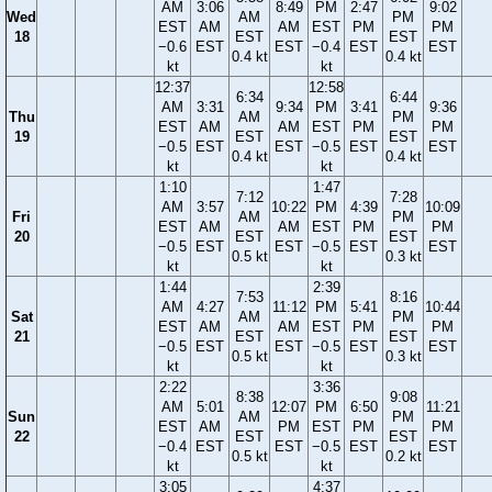
AM
3:06
8:49
PM
2:47
9:02
Wed
AM
PM
EST
AM
AM
EST
PM
PM
18
EST
EST
−0.6
EST
EST
−0.4
EST
EST
0.4 kt
0.4 kt
kt
kt
12:37
12:58
6:34
6:44
AM
3:31
9:34
PM
3:41
9:36
Thu
AM
PM
EST
AM
AM
EST
PM
PM
19
EST
EST
−0.5
EST
EST
−0.5
EST
EST
0.4 kt
0.4 kt
kt
kt
1:10
1:47
7:12
7:28
AM
3:57
10:22
PM
4:39
10:09
Fri
AM
PM
EST
AM
AM
EST
PM
PM
20
EST
EST
−0.5
EST
EST
−0.5
EST
EST
0.5 kt
0.3 kt
kt
kt
1:44
2:39
7:53
8:16
AM
4:27
11:12
PM
5:41
10:44
Sat
AM
PM
EST
AM
AM
EST
PM
PM
21
EST
EST
−0.5
EST
EST
−0.5
EST
EST
0.5 kt
0.3 kt
kt
kt
2:22
3:36
8:38
9:08
AM
5:01
12:07
PM
6:50
11:21
Sun
AM
PM
EST
AM
PM
EST
PM
PM
22
EST
EST
−0.4
EST
EST
−0.5
EST
EST
0.5 kt
0.2 kt
kt
kt
3:05
4:37