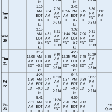
kt
kt
1:19
2:42
7:29
8:36
AM
3:34
10:56
PM
6:15
11:01
Tue
AM
PM
EDT
AM
AM
EDT
PM
PM
19
EDT
EDT
−0.4
EDT
EDT
−0.7
EDT
EDT
0.6 kt
0.2 kt
kt
kt
2:15
3:32
8:21
9:31
AM
4:31
11:44
PM
7:00
Wed
AM
PM
EDT
AM
AM
EDT
PM
20
EDT
EDT
−0.4
EDT
EDT
−0.7
EDT
0.6 kt
0.3 kt
kt
kt
3:19
4:23
9:18
10:29
12:08
AM
5:35
12:35
PM
7:45
Thu
AM
PM
AM
EDT
AM
PM
EDT
PM
21
EDT
EDT
EDT
−0.3
EDT
EDT
−0.6
EDT
0.5 kt
0.3 kt
kt
kt
4:28
5:16
10:19
11:27
1:20
AM
6:47
1:27
PM
8:29
Fri
AM
PM
AM
EDT
AM
PM
EDT
PM
22
EDT
EDT
EDT
−0.3
EDT
EDT
−0.6
EDT
0.4 kt
0.4 kt
kt
kt
5:41
6:09
11:24
2:31
AM
8:08
2:20
PM
9:13
Sat
AM
Fir
AM
EDT
AM
PM
EDT
PM
23
EDT
Quar
EDT
−0.3
EDT
EDT
−0.5
EDT