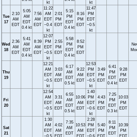
kt
kt
11:22
11:47
5:05
5:15
2:10
7:56
AM
2:01
8:16
PM
Tue
AM
PM
AM
AM
EDT
PM
PM
EDT
17
EDT
EDT
EDT
EDT
−0.4
EDT
EDT
−0.5
0.4 kt
0.4 kt
kt
kt
12:07
5:41
5:58
2:36
8:39
PM
2:55
8:52
Wed
AM
PM
Ne
AM
AM
EDT
PM
PM
18
EDT
EDT
Mo
EDT
EDT
−0.5
EDT
EDT
0.4 kt
0.4 kt
kt
12:21
12:53
6:17
6:41
AM
3:03
9:22
PM
3:49
9:28
Thu
AM
PM
EDT
AM
AM
EDT
PM
PM
19
EDT
EDT
−0.5
EDT
EDT
−0.5
EDT
EDT
0.5 kt
0.4 kt
kt
kt
12:54
1:40
6:55
7:25
AM
3:31
10:06
PM
4:43
10:03
Fri
AM
PM
EDT
AM
AM
EDT
PM
PM
20
EDT
EDT
−0.5
EDT
EDT
−0.6
EDT
EDT
0.5 kt
0.3 kt
kt
kt
1:30
2:28
7:35
8:11
AM
4:02
10:53
PM
5:40
10:39
Sat
AM
PM
EDT
AM
AM
EDT
PM
PM
21
EDT
EDT
−0.5
EDT
EDT
−0.6
EDT
EDT