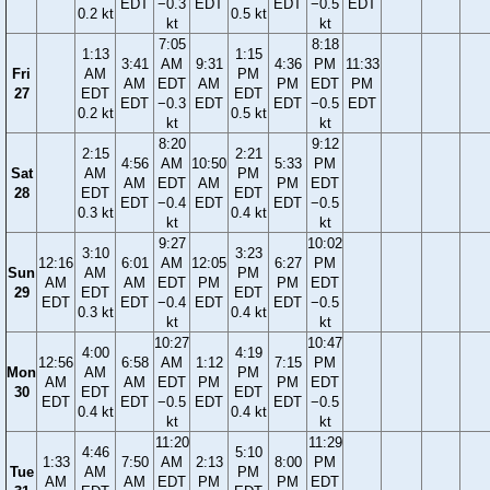
EDT
−0.3
EDT
EDT
−0.5
EDT
0.2 kt
0.5 kt
kt
kt
7:05
8:18
1:13
1:15
3:41
AM
9:31
4:36
PM
11:33
Fri
AM
PM
AM
EDT
AM
PM
EDT
PM
27
EDT
EDT
EDT
−0.3
EDT
EDT
−0.5
EDT
0.2 kt
0.5 kt
kt
kt
8:20
9:12
2:15
2:21
4:56
AM
10:50
5:33
PM
Sat
AM
PM
AM
EDT
AM
PM
EDT
28
EDT
EDT
EDT
−0.4
EDT
EDT
−0.5
0.3 kt
0.4 kt
kt
kt
9:27
10:02
3:10
3:23
12:16
6:01
AM
12:05
6:27
PM
Sun
AM
PM
AM
AM
EDT
PM
PM
EDT
29
EDT
EDT
EDT
EDT
−0.4
EDT
EDT
−0.5
0.3 kt
0.4 kt
kt
kt
10:27
10:47
4:00
4:19
12:56
6:58
AM
1:12
7:15
PM
Mon
AM
PM
AM
AM
EDT
PM
PM
EDT
30
EDT
EDT
EDT
EDT
−0.5
EDT
EDT
−0.5
0.4 kt
0.4 kt
kt
kt
11:20
11:29
4:46
5:10
1:33
7:50
AM
2:13
8:00
PM
Tue
AM
PM
AM
AM
EDT
PM
PM
EDT