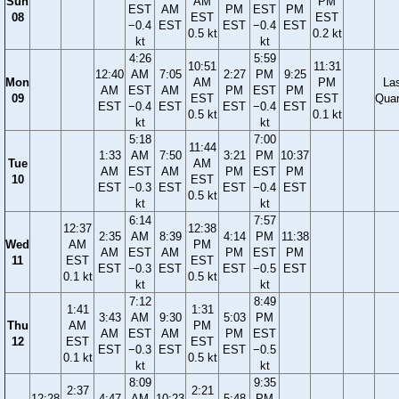
Sun
AM
PM
EST
AM
PM
EST
PM
08
EST
EST
−0.4
EST
EST
−0.4
EST
0.5 kt
0.2 kt
kt
kt
4:26
5:59
10:51
11:31
12:40
AM
7:05
2:27
PM
9:25
Mon
AM
PM
La
AM
EST
AM
PM
EST
PM
09
EST
EST
Quar
EST
−0.4
EST
EST
−0.4
EST
0.5 kt
0.1 kt
kt
kt
5:18
7:00
11:44
1:33
AM
7:50
3:21
PM
10:37
Tue
AM
AM
EST
AM
PM
EST
PM
10
EST
EST
−0.3
EST
EST
−0.4
EST
0.5 kt
kt
kt
6:14
7:57
12:37
12:38
2:35
AM
8:39
4:14
PM
11:38
Wed
AM
PM
AM
EST
AM
PM
EST
PM
11
EST
EST
EST
−0.3
EST
EST
−0.5
EST
0.1 kt
0.5 kt
kt
kt
7:12
8:49
1:41
1:31
3:43
AM
9:30
5:03
PM
Thu
AM
PM
AM
EST
AM
PM
EST
12
EST
EST
EST
−0.3
EST
EST
−0.5
0.1 kt
0.5 kt
kt
kt
8:09
9:35
2:37
2:21
12:28
4:47
AM
10:23
5:48
PM