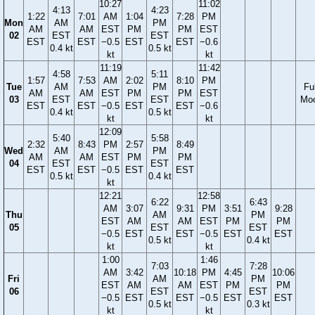
10:27
11:02
4:13
4:23
1:22
7:01
AM
1:04
7:28
PM
Mon
AM
PM
AM
AM
EST
PM
PM
EST
02
EST
EST
EST
EST
−0.5
EST
EST
−0.6
0.4 kt
0.5 kt
kt
kt
11:19
11:42
4:58
5:11
1:57
7:53
AM
2:02
8:10
PM
Tue
AM
PM
Ful
AM
AM
EST
PM
PM
EST
03
EST
EST
Mo
EST
EST
−0.5
EST
EST
−0.6
0.4 kt
0.5 kt
kt
kt
12:09
5:40
5:58
2:32
8:43
PM
2:57
8:49
Wed
AM
PM
AM
AM
EST
PM
PM
04
EST
EST
EST
EST
−0.5
EST
EST
0.5 kt
0.4 kt
kt
12:21
12:58
6:22
6:43
AM
3:07
9:31
PM
3:51
9:28
Thu
AM
PM
EST
AM
AM
EST
PM
PM
05
EST
EST
−0.5
EST
EST
−0.5
EST
EST
0.5 kt
0.4 kt
kt
kt
1:00
1:46
7:03
7:28
AM
3:42
10:18
PM
4:45
10:06
Fri
AM
PM
EST
AM
AM
EST
PM
PM
06
EST
EST
−0.5
EST
EST
−0.5
EST
EST
0.5 kt
0.3 kt
kt
kt