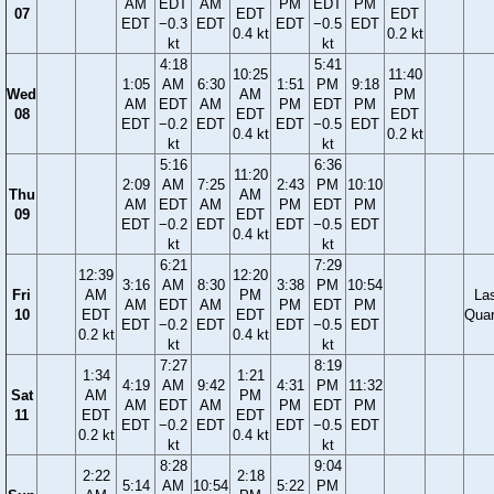
AM
EDT
AM
PM
EDT
PM
07
EDT
EDT
EDT
−0.3
EDT
EDT
−0.5
EDT
0.4 kt
0.2 kt
kt
kt
4:18
5:41
10:25
11:40
1:05
AM
6:30
1:51
PM
9:18
Wed
AM
PM
AM
EDT
AM
PM
EDT
PM
08
EDT
EDT
EDT
−0.2
EDT
EDT
−0.5
EDT
0.4 kt
0.2 kt
kt
kt
5:16
6:36
11:20
2:09
AM
7:25
2:43
PM
10:10
Thu
AM
AM
EDT
AM
PM
EDT
PM
09
EDT
EDT
−0.2
EDT
EDT
−0.5
EDT
0.4 kt
kt
kt
6:21
7:29
12:39
12:20
3:16
AM
8:30
3:38
PM
10:54
Fri
AM
PM
La
AM
EDT
AM
PM
EDT
PM
10
EDT
EDT
Quar
EDT
−0.2
EDT
EDT
−0.5
EDT
0.2 kt
0.4 kt
kt
kt
7:27
8:19
1:34
1:21
4:19
AM
9:42
4:31
PM
11:32
Sat
AM
PM
AM
EDT
AM
PM
EDT
PM
11
EDT
EDT
EDT
−0.2
EDT
EDT
−0.5
EDT
0.2 kt
0.4 kt
kt
kt
8:28
9:04
2:22
2:18
5:14
AM
10:54
5:22
PM