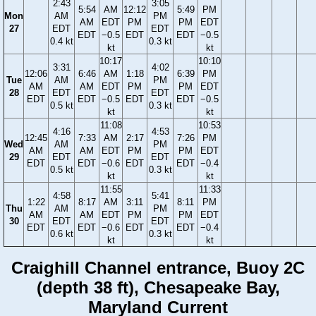
2:43
3:05
5:54
AM
12:12
5:49
PM
Mon
AM
PM
AM
EDT
PM
PM
EDT
27
EDT
EDT
EDT
−0.5
EDT
EDT
−0.5
0.4 kt
0.3 kt
kt
kt
10:17
10:10
3:31
4:02
12:06
6:46
AM
1:18
6:39
PM
Tue
AM
PM
AM
AM
EDT
PM
PM
EDT
28
EDT
EDT
EDT
EDT
−0.5
EDT
EDT
−0.5
0.5 kt
0.3 kt
kt
kt
11:08
10:53
4:16
4:53
12:45
7:33
AM
2:17
7:26
PM
Wed
AM
PM
AM
AM
EDT
PM
PM
EDT
29
EDT
EDT
EDT
EDT
−0.6
EDT
EDT
−0.4
0.5 kt
0.3 kt
kt
kt
11:55
11:33
4:58
5:41
1:22
8:17
AM
3:11
8:11
PM
Thu
AM
PM
AM
AM
EDT
PM
PM
EDT
30
EDT
EDT
EDT
EDT
−0.6
EDT
EDT
−0.4
0.6 kt
0.3 kt
kt
kt
Craighill Channel entrance, Buoy 2C
(depth 38 ft), Chesapeake Bay,
Maryland Current