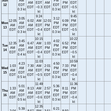
Sun
AM
PM
AM
EDT
AM
PM
EDT
12
EDT
EDT
EDT
−0.3
EDT
EDT
−0.5
0.3 kt
0.3 kt
kt
kt
9:24
9:45
3:05
3:12
12:05
6:02
AM
12:01
6:09
PM
Mon
AM
PM
AM
AM
EDT
PM
PM
EDT
13
EDT
EDT
EDT
EDT
−0.4
EDT
EDT
−0.5
0.3 kt
0.3 kt
kt
kt
10:15
10:22
3:45
4:02
12:35
6:47
AM
1:03
6:52
PM
Tue
AM
PM
AM
AM
EDT
PM
PM
EDT
14
EDT
EDT
EDT
EDT
−0.4
EDT
EDT
−0.5
0.4 kt
0.3 kt
kt
kt
11:03
10:59
4:23
4:50
1:03
7:30
AM
2:01
7:33
PM
Wed
AM
PM
AM
AM
EDT
PM
PM
EDT
15
EDT
EDT
EDT
EDT
−0.5
EDT
EDT
−0.4
0.5 kt
0.3 kt
kt
kt
11:49
11:36
5:01
5:36
1:33
8:13
AM
2:57
8:11
PM
Thu
AM
PM
AM
AM
EDT
PM
PM
EDT
16
EDT
EDT
EDT
EDT
−0.6
EDT
EDT
−0.4
0.5 kt
0.3 kt
kt
kt
12:35
5:39
6:21
2:04
8:57
PM
3:51
8:50