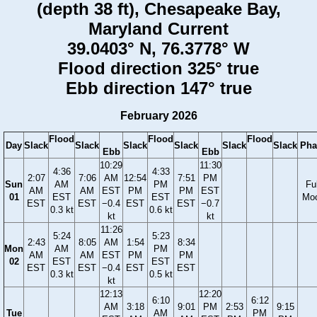
(depth 38 ft), Chesapeake Bay,
Maryland Current
39.0403° N, 76.3778° W
Flood direction 325° true
Ebb direction 147° true
February 2026
Flood
Flood
Flood
Day
Slack
Slack
Slack
Slack
Slack
Slack
Pha
Ebb
Ebb
10:29
11:30
4:36
4:33
2:07
7:06
AM
12:54
7:51
PM
Sun
AM
PM
Ful
AM
AM
EST
PM
PM
EST
01
EST
EST
Mo
EST
EST
−0.4
EST
EST
−0.7
0.3 kt
0.6 kt
kt
kt
11:26
5:24
5:23
2:43
8:05
AM
1:54
8:34
Mon
AM
PM
AM
AM
EST
PM
PM
02
EST
EST
EST
EST
−0.4
EST
EST
0.3 kt
0.5 kt
kt
12:13
12:20
6:10
6:12
AM
3:18
9:01
PM
2:53
9:15
Tue
AM
PM