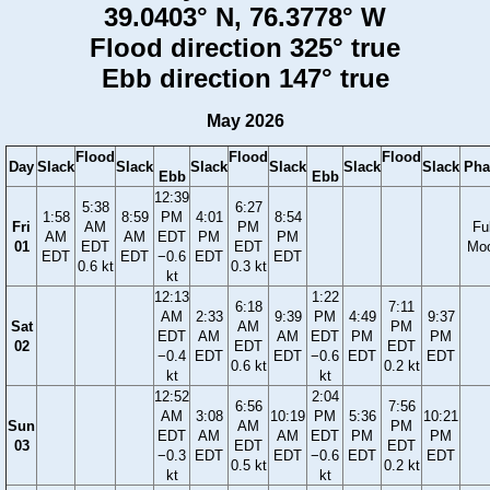
39.0403° N, 76.3778° W
Flood direction 325° true
Ebb direction 147° true
May 2026
Flood
Flood
Flood
Day
Slack
Slack
Slack
Slack
Slack
Slack
Pha
Ebb
Ebb
12:39
5:38
6:27
1:58
8:59
PM
4:01
8:54
Fri
AM
PM
Ful
AM
AM
EDT
PM
PM
01
EDT
EDT
Mo
EDT
EDT
−0.6
EDT
EDT
0.6 kt
0.3 kt
kt
12:13
1:22
6:18
7:11
AM
2:33
9:39
PM
4:49
9:37
Sat
AM
PM
EDT
AM
AM
EDT
PM
PM
02
EDT
EDT
−0.4
EDT
EDT
−0.6
EDT
EDT
0.6 kt
0.2 kt
kt
kt
12:52
2:04
6:56
7:56
AM
3:08
10:19
PM
5:36
10:21
Sun
AM
PM
EDT
AM
AM
EDT
PM
PM
03
EDT
EDT
−0.3
EDT
EDT
−0.6
EDT
EDT
0.5 kt
0.2 kt
kt
kt