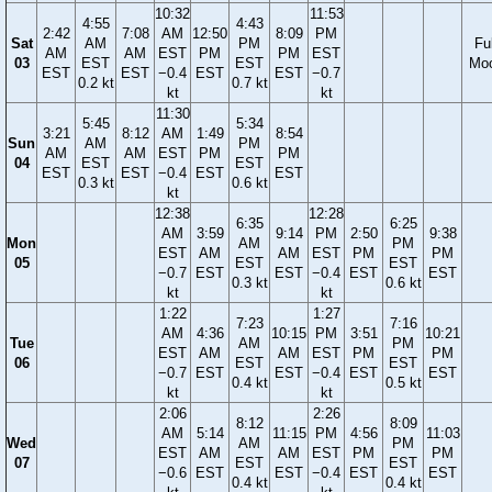
10:32
11:53
4:55
4:43
2:42
7:08
AM
12:50
8:09
PM
Sat
AM
PM
Ful
AM
AM
EST
PM
PM
EST
03
EST
EST
Mo
EST
EST
−0.4
EST
EST
−0.7
0.2 kt
0.7 kt
kt
kt
11:30
5:45
5:34
3:21
8:12
AM
1:49
8:54
Sun
AM
PM
AM
AM
EST
PM
PM
04
EST
EST
EST
EST
−0.4
EST
EST
0.3 kt
0.6 kt
kt
12:38
12:28
6:35
6:25
AM
3:59
9:14
PM
2:50
9:38
Mon
AM
PM
EST
AM
AM
EST
PM
PM
05
EST
EST
−0.7
EST
EST
−0.4
EST
EST
0.3 kt
0.6 kt
kt
kt
1:22
1:27
7:23
7:16
AM
4:36
10:15
PM
3:51
10:21
Tue
AM
PM
EST
AM
AM
EST
PM
PM
06
EST
EST
−0.7
EST
EST
−0.4
EST
EST
0.4 kt
0.5 kt
kt
kt
2:06
2:26
8:12
8:09
AM
5:14
11:15
PM
4:56
11:03
Wed
AM
PM
EST
AM
AM
EST
PM
PM
07
EST
EST
−0.6
EST
EST
−0.4
EST
EST
0.4 kt
0.4 kt