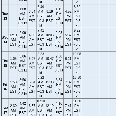
kt
kt
6:49
8:32
1:08
1:15
3:04
AM
9:19
4:52
PM
Tue
AM
PM
AM
EST
AM
PM
EST
13
EST
EST
EST
−0.3
EST
EST
−0.5
0.1 kt
0.5 kt
kt
kt
7:41
9:22
2:09
2:03
12:11
4:06
AM
10:03
5:37
PM
Wed
AM
PM
AM
AM
EST
AM
PM
EST
14
EST
EST
EST
EST
−0.3
EST
EST
−0.5
0.1 kt
0.5 kt
kt
kt
8:33
10:08
3:06
2:50
1:05
5:07
AM
10:47
6:21
PM
Thu
AM
PM
AM
AM
EST
AM
PM
EST
15
EST
EST
EST
EST
−0.3
EST
EST
−0.6
0.1 kt
0.5 kt
kt
kt
9:22
10:50
3:56
3:34
1:50
6:04
AM
11:33
7:02
PM
Fri
AM
PM
AM
AM
EST
AM
PM
EST
16
EST
EST
EST
EST
−0.3
EST
EST
−0.6
0.2 kt
0.5 kt
kt
kt
10:10
11:30
4:42
4:16
2:30
6:57
AM
12:19
7:41
PM
Sat
AM
PM
AM
AM
EST
PM
PM
EST
17
EST
EST
EST
EST
−0.3
EST
EST
−0.6