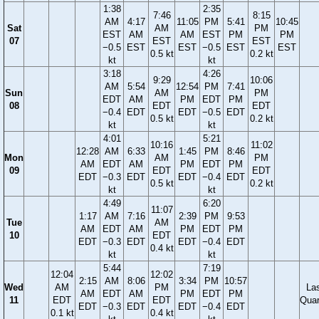
1:38
2:35
7:46
8:15
AM
4:17
11:05
PM
5:41
10:45
Sat
AM
PM
EST
AM
AM
EST
PM
PM
07
EST
EST
−0.5
EST
EST
−0.5
EST
EST
0.5 kt
0.2 kt
kt
kt
3:18
4:26
9:29
10:06
AM
5:54
12:54
PM
7:41
Sun
AM
PM
EDT
AM
PM
EDT
PM
08
EDT
EDT
−0.4
EDT
EDT
−0.5
EDT
0.5 kt
0.2 kt
kt
kt
4:01
5:21
10:16
11:02
12:28
AM
6:33
1:45
PM
8:46
Mon
AM
PM
AM
EDT
AM
PM
EDT
PM
09
EDT
EDT
EDT
−0.3
EDT
EDT
−0.4
EDT
0.5 kt
0.2 kt
kt
kt
4:49
6:20
11:07
1:17
AM
7:16
2:39
PM
9:53
Tue
AM
AM
EDT
AM
PM
EDT
PM
10
EDT
EDT
−0.3
EDT
EDT
−0.4
EDT
0.4 kt
kt
kt
5:44
7:19
12:04
12:02
2:15
AM
8:06
3:34
PM
10:57
Wed
AM
PM
La
AM
EDT
AM
PM
EDT
PM
11
EDT
EDT
Quar
EDT
−0.3
EDT
EDT
−0.4
EDT
0.1 kt
0.4 kt