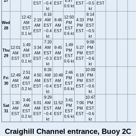
27
EST
EST
−0.4
EST
EST
−0.5
EST
0.6 kt
kt
kt
6:16
8:14
12:42
12:50
2:19
AM
8:46
4:33
PM
Wed
AM
PM
AM
EST
AM
PM
EST
28
EST
EST
EST
−0.4
EST
EST
−0.5
0.1 kt
0.6 kt
kt
kt
7:20
9:09
1:49
1:49
12:01
3:34
AM
9:45
5:27
PM
Thu
AM
PM
AM
AM
EST
AM
PM
EST
29
EST
EST
EST
EST
−0.3
EST
EST
−0.6
0.1 kt
0.6 kt
kt
kt
8:26
10:00
2:51
2:46
12:49
4:50
AM
10:48
6:18
PM
Fri
AM
PM
AM
AM
EST
AM
PM
EST
30
EST
EST
EST
EST
−0.4
EST
EST
−0.6
0.2 kt
0.6 kt
kt
kt
9:29
10:47
3:46
3:41
1:30
6:01
AM
11:52
7:06
PM
Sat
AM
PM
AM
AM
EST
AM
PM
EST
31
EST
EST
EST
EST
−0.4
EST
EST
−0.6
0.2 kt
0.6 kt
kt
kt
Craighill Channel entrance, Buoy 2C