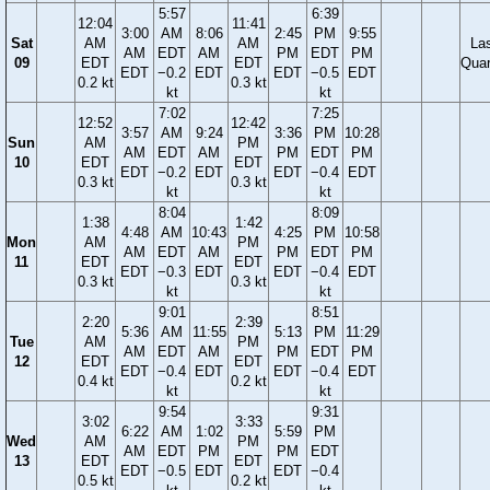
5:57
6:39
12:04
11:41
3:00
AM
8:06
2:45
PM
9:55
Sat
AM
AM
La
AM
EDT
AM
PM
EDT
PM
09
EDT
EDT
Quar
EDT
−0.2
EDT
EDT
−0.5
EDT
0.2 kt
0.3 kt
kt
kt
7:02
7:25
12:52
12:42
3:57
AM
9:24
3:36
PM
10:28
Sun
AM
PM
AM
EDT
AM
PM
EDT
PM
10
EDT
EDT
EDT
−0.2
EDT
EDT
−0.4
EDT
0.3 kt
0.3 kt
kt
kt
8:04
8:09
1:38
1:42
4:48
AM
10:43
4:25
PM
10:58
Mon
AM
PM
AM
EDT
AM
PM
EDT
PM
11
EDT
EDT
EDT
−0.3
EDT
EDT
−0.4
EDT
0.3 kt
0.3 kt
kt
kt
9:01
8:51
2:20
2:39
5:36
AM
11:55
5:13
PM
11:29
Tue
AM
PM
AM
EDT
AM
PM
EDT
PM
12
EDT
EDT
EDT
−0.4
EDT
EDT
−0.4
EDT
0.4 kt
0.2 kt
kt
kt
9:54
9:31
3:02
3:33
6:22
AM
1:02
5:59
PM
Wed
AM
PM
AM
EDT
PM
PM
EDT
13
EDT
EDT
EDT
−0.5
EDT
EDT
−0.4
0.5 kt
0.2 kt