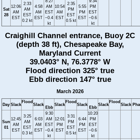
8:27
9:34
2:33
2:35
12:06
4:58
AM
10:54
5:55
PM
Sat
AM
PM
AM
AM
EST
AM
PM
EST
28
EST
EST
EST
EST
−0.4
EST
EST
−0.6
0.2 kt
0.5 kt
kt
kt
Craighill Channel entrance, Buoy 2C
(depth 38 ft), Chesapeake Bay,
Maryland Current
39.0403° N, 76.3778° W
Flood direction 325° true
Ebb direction 147° true
March 2026
Flood
Flood
Flood
Day
Slack
Slack
Slack
Slack
Slack
Slack
Pha
Ebb
Ebb
9:30
10:20
3:25
3:31
12:45
6:03
AM
12:01
6:44
PM
Sun
AM
PM
AM
AM
EST
PM
PM
EST
01
EST
EST
EST
EST
−0.4
EST
EST
−0.6
0.3 kt
0.5 kt
kt
kt