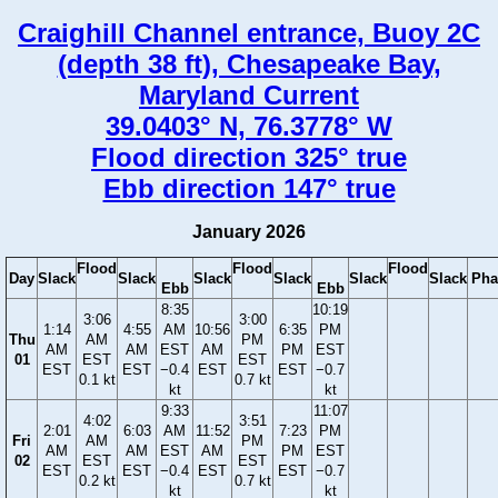
Craighill Channel entrance, Buoy 2C
(depth 38 ft), Chesapeake Bay,
Maryland Current
39.0403° N, 76.3778° W
Flood direction 325° true
Ebb direction 147° true
January 2026
Flood
Flood
Flood
Day
Slack
Slack
Slack
Slack
Slack
Slack
Pha
Ebb
Ebb
8:35
10:19
3:06
3:00
1:14
4:55
AM
10:56
6:35
PM
Thu
AM
PM
AM
AM
EST
AM
PM
EST
01
EST
EST
EST
EST
−0.4
EST
EST
−0.7
0.1 kt
0.7 kt
kt
kt
9:33
11:07
4:02
3:51
2:01
6:03
AM
11:52
7:23
PM
Fri
AM
PM
AM
AM
EST
AM
PM
EST
02
EST
EST
EST
EST
−0.4
EST
EST
−0.7
0.2 kt
0.7 kt
kt
kt