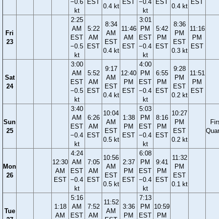
−0.6
EST
EST
−0.4
EST
EST
0.4 kt
0.4 kt
kt
kt
2:25
3:01
8:34
8:36
AM
5:22
11:46
PM
5:42
11:16
Fri
AM
PM
EST
AM
AM
EST
PM
PM
23
EST
EST
−0.5
EST
EST
−0.4
EST
EST
0.4 kt
0.3 kt
kt
kt
3:00
4:00
9:17
9:28
AM
5:52
12:40
PM
6:55
11:51
Sat
AM
PM
EST
AM
PM
EST
PM
PM
24
EST
EST
−0.5
EST
EST
−0.4
EST
EST
0.4 kt
0.2 kt
kt
kt
3:40
5:03
10:04
10:27
AM
6:26
1:38
PM
8:16
Sun
AM
PM
Fir
EST
AM
PM
EST
PM
25
EST
EST
Quar
−0.4
EST
EST
−0.4
EST
0.5 kt
0.2 kt
kt
kt
4:24
6:08
10:56
11:32
12:30
AM
7:05
2:37
PM
9:41
Mon
AM
PM
AM
EST
AM
PM
EST
PM
26
EST
EST
EST
−0.4
EST
EST
−0.4
EST
0.5 kt
0.1 kt
kt
kt
5:16
7:13
11:52
1:18
AM
7:52
3:36
PM
10:59
Tue
AM
AM
EST
AM
PM
EST
PM