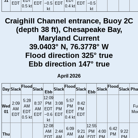
31
EDT
EDT
EDT
EDT
−0.5
EDT
EDT
−0.5
0.5 kt
0.4 kt
kt
kt
Craighill Channel entrance, Buoy 2C
(depth 38 ft), Chesapeake Bay,
Maryland Current
39.0403° N, 76.3778° W
Flood direction 325° true
Ebb direction 147° true
April 2026
Flood
Flood
Flood
Day
Slack
Slack
Slack
Slack
Slack
Slack
Pha
Ebb
Ebb
12:09
5:28
5:57
2:09
8:37
PM
3:08
8:42
Wed
AM
PM
Ful
AM
AM
EDT
PM
PM
01
EDT
EDT
Mo
EDT
EDT
−0.6
EDT
EDT
0.5 kt
0.4 kt
kt
12:08
12:55
6:09
6:42
AM
2:44
9:21
PM
4:00
9:22
Thu
AM
PM
EDT
AM
AM
EDT
PM
PM