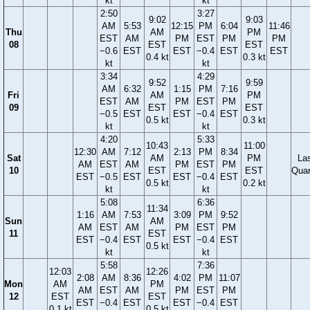
kt
kt
2:50
3:27
9:02
9:03
AM
5:53
12:15
PM
6:04
11:46
Thu
AM
PM
EST
AM
PM
EST
PM
PM
08
EST
EST
−0.6
EST
EST
−0.4
EST
EST
0.4 kt
0.3 kt
kt
kt
3:34
4:29
9:52
9:59
AM
6:32
1:15
PM
7:16
Fri
AM
PM
EST
AM
PM
EST
PM
09
EST
EST
−0.5
EST
EST
−0.4
EST
0.5 kt
0.3 kt
kt
kt
4:20
5:33
10:43
11:00
12:30
AM
7:12
2:13
PM
8:34
Sat
AM
PM
La
AM
EST
AM
PM
EST
PM
10
EST
EST
Quar
EST
−0.5
EST
EST
−0.4
EST
0.5 kt
0.2 kt
kt
kt
5:08
6:36
11:34
1:16
AM
7:53
3:09
PM
9:52
Sun
AM
AM
EST
AM
PM
EST
PM
11
EST
EST
−0.4
EST
EST
−0.4
EST
0.5 kt
kt
kt
5:58
7:36
12:03
12:26
2:08
AM
8:36
4:02
PM
11:07
Mon
AM
PM
AM
EST
AM
PM
EST
PM
12
EST
EST
EST
−0.4
EST
EST
−0.4
EST
0.1 kt
0.5 kt