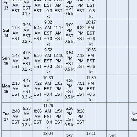
Fri
AM
PM
AM
AM
EST
AM
PM
EST
13
EST
EST
EST
EST
−0.3
EST
EST
−0.5
0.1 kt
0.5 kt
kt
kt
9:02
10:17
3:26
3:09
1:08
5:45
AM
11:17
6:32
PM
Sat
AM
PM
AM
AM
EST
AM
PM
EST
14
EST
EST
EST
EST
−0.3
EST
EST
−0.6
0.2 kt
0.5 kt
kt
kt
9:52
10:55
4:08
3:54
1:42
6:36
AM
12:10
7:12
PM
Sun
AM
PM
AM
AM
EST
PM
PM
EST
15
EST
EST
EST
EST
−0.3
EST
EST
−0.6
0.2 kt
0.5 kt
kt
kt
10:39
11:30
4:47
4:38
2:13
7:22
AM
1:02
7:51
PM
Mon
AM
PM
AM
AM
EST
PM
PM
EST
16
EST
EST
EST
EST
−0.4
EST
EST
−0.6
0.3 kt
0.5 kt
kt
kt
11:26
5:23
5:20
2:40
8:06
AM
1:54
8:28
Tue
AM
PM
Ne
AM
AM
EST
PM
PM
17
EST
EST
Mo
EST
EST
−0.4
EST
EST
0.3 kt
0.5 kt
kt
12:04
12:11
5:58
6:02