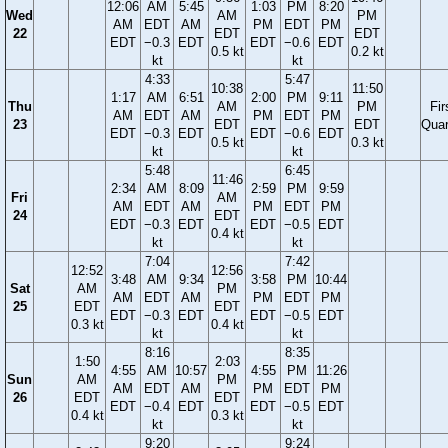
12:06
AM
5:45
1:03
PM
8:20
Wed
AM
PM
AM
EDT
AM
PM
EDT
PM
22
EDT
EDT
EDT
−0.3
EDT
EDT
−0.6
EDT
0.5 kt
0.2 kt
kt
kt
4:33
5:47
10:38
11:50
1:17
AM
6:51
2:00
PM
9:11
Thu
AM
PM
Fir
AM
EDT
AM
PM
EDT
PM
23
EDT
EDT
Quar
EDT
−0.3
EDT
EDT
−0.6
EDT
0.5 kt
0.3 kt
kt
kt
5:48
6:45
11:46
2:34
AM
8:09
2:59
PM
9:59
Fri
AM
AM
EDT
AM
PM
EDT
PM
24
EDT
EDT
−0.3
EDT
EDT
−0.5
EDT
0.4 kt
kt
kt
7:04
7:42
12:52
12:56
3:48
AM
9:34
3:58
PM
10:44
Sat
AM
PM
AM
EDT
AM
PM
EDT
PM
25
EDT
EDT
EDT
−0.3
EDT
EDT
−0.5
EDT
0.3 kt
0.4 kt
kt
kt
8:16
8:35
1:50
2:03
4:55
AM
10:57
4:55
PM
11:26
Sun
AM
PM
AM
EDT
AM
PM
EDT
PM
26
EDT
EDT
EDT
−0.4
EDT
EDT
−0.5
EDT
0.4 kt
0.3 kt
kt
kt
9:20
9:24