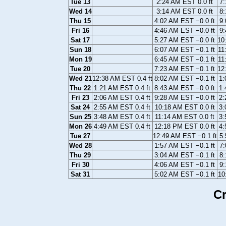
Tue 13
2:24 AM EST 0.0 ft
7:
Wed 14
3:14 AM EST 0.0 ft
8:
Thu 15
4:02 AM EST −0.0 ft
9:
Fri 16
4:46 AM EST −0.0 ft
9:
Sat 17
5:27 AM EST −0.0 ft
10
Sun 18
6:07 AM EST −0.1 ft
11
Mon 19
6:45 AM EST −0.1 ft
11
Tue 20
7:23 AM EST −0.1 ft
12
Wed 21
12:38 AM EST 0.4 ft
8:02 AM EST −0.1 ft
1:
Thu 22
1:21 AM EST 0.4 ft
8:43 AM EST −0.0 ft
1:
Fri 23
2:06 AM EST 0.4 ft
9:28 AM EST −0.0 ft
2:
Sat 24
2:55 AM EST 0.4 ft
10:18 AM EST 0.0 ft
3:
Sun 25
3:48 AM EST 0.4 ft
11:14 AM EST 0.0 ft
3:
Mon 26
4:49 AM EST 0.4 ft
12:18 PM EST 0.0 ft
4:
Tue 27
12:49 AM EST −0.1 ft
5:
Wed 28
1:57 AM EST −0.1 ft
7:
Thu 29
3:04 AM EST −0.1 ft
8:
Fri 30
4:06 AM EST −0.1 ft
9:
Sat 31
5:02 AM EST −0.1 ft
10
Cr