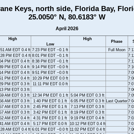
ane Keys, north side, Florida Bay, Flor
25.0050° N, 80.6183° W
April 2026
High
High
Phase
Low
:51 AM EDT 0.4 ft
7:23 PM EDT −0.1 ft
Full Moon
7:
:28 PM EDT 0.4 ft
8:01 PM EDT −0.1 ft
7:
04 PM EDT 0.4 ft
8:38 PM EDT −0.1 ft
7:
39 PM EDT 0.4 ft
9:14 PM EDT −0.0 ft
7:
14 PM EDT 0.4 ft
9:51 PM EDT −0.0 ft
7:
51 PM EDT 0.4 ft
10:29 PM EDT 0.0 ft
7:
29 PM EDT 0.3 ft
11:11 PM EDT 0.0 ft
7:
13 PM EDT 0.3 ft
7:
59 AM EDT 0.3 ft
12:34 PM EDT 0.1 ft
5:04 PM EDT 0.3 ft
7:
56 AM EDT 0.3 ft
1:40 PM EDT 0.1 ft
6:05 PM EDT 0.3 ft
Last Quarter
7:
57 AM EDT 0.3 ft
2:45 PM EDT 0.1 ft
7:13 PM EDT 0.3 ft
7:
57 AM EDT 0.3 ft
3:42 PM EDT 0.1 ft
8:19 PM EDT 0.3 ft
7:
52 AM EDT 0.4 ft
4:31 PM EDT 0.1 ft
9:19 PM EDT 0.4 ft
7:
41 AM EDT 0.4 ft
5:17 PM EDT 0.0 ft
10:12 PM EDT 0.4 ft
7:
:28 AM EDT 0.4 ft
6:01 PM EDT −0.0 ft
11:02 PM EDT 0.4 ft
7: