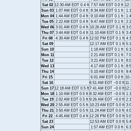
Sat 02
12:30 AM EDT 0.4 ft
7:57 AM EDT 0.0 ft
12:
Sun 03
1:07 AM EDT 0.4 ft
8:34 AM EDT 0.1 ft
1:
Mon 04
1:44 AM EDT 0.4 ft
9:10 AM EDT 0.1 ft
1:
Tue 05
2:22 AM EDT 0.4 ft
9:47 AM EDT 0.1 ft
2:
Wed 06
3:01 AM EDT 0.4 ft
10:26 AM EDT 0.1 ft
3:
Thu 07
3:44 AM EDT 0.4 ft
11:10 AM EDT 0.1 ft
3:
Fri 08
4:30 AM EDT 0.4 ft
12:02 PM EDT 0.1 ft
4:
Sat 09
12:17 AM EDT 0.1 ft
5:
Sun 10
1:18 AM EDT 0.1 ft
6:
Mon 11
2:21 AM EDT 0.1 ft
7:
Tue 12
3:21 AM EDT 0.1 ft
8:
Wed 13
4:17 AM EDT 0.1 ft
8:
Thu 14
5:10 AM EDT 0.0 ft
9:
Fri 15
6:01 AM EDT 0.0 ft
10:
Sat 16
6:51 AM EDT −0.0 ft
11:
Sun 17
12:18 AM EDT 0.5 ft
7:41 AM EDT −0.0 ft
12:
Mon 18
1:10 AM EDT 0.5 ft
8:32 AM EDT −0.0 ft
1:
Tue 19
2:02 AM EDT 0.5 ft
9:26 AM EDT −0.0 ft
2:
Wed 20
2:55 AM EDT 0.5 ft
10:23 AM EDT 0.0 ft
3:
Thu 21
3:50 AM EDT 0.5 ft
11:24 AM EDT 0.0 ft
4:
Fri 22
4:45 AM EDT 0.4 ft
12:28 PM EDT 0.0 ft
5:
Sat 23
12:53 AM EDT 0.0 ft
5:
Sun 24
1:57 AM EDT 0.0 ft
6: