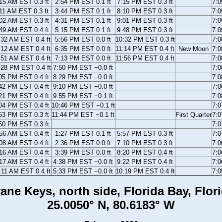
15 AM EST 0.3 ft
2:54 PM EST 0.1 ft
7:15 PM EST 0.3 ft
7:
11 AM EST 0.3 ft
3:44 PM EST 0.1 ft
8:10 PM EST 0.3 ft
7:
02 AM EST 0.3 ft
4:31 PM EST 0.1 ft
9:01 PM EST 0.3 ft
7:
49 AM EST 0.4 ft
5:15 PM EST 0.1 ft
9:48 PM EST 0.3 ft
7:
:32 AM EST 0.4 ft
5:56 PM EST 0.0 ft
10:32 PM EST 0.3 ft
7:
:12 AM EST 0.4 ft
6:35 PM EST 0.0 ft
11:14 PM EST 0.4 ft
New Moon
7:
:51 AM EST 0.4 ft
7:13 PM EST 0.0 ft
11:56 PM EST 0.4 ft
7:
:28 PM EST 0.4 ft
7:50 PM EST −0.0 ft
7:
05 PM EST 0.4 ft
8:29 PM EST −0.0 ft
7:
42 PM EST 0.4 ft
9:10 PM EST −0.0 ft
7:
21 PM EST 0.4 ft
9:55 PM EST −0.1 ft
7:
04 PM EST 0.4 ft
10:46 PM EST −0.1 ft
7:
53 PM EST 0.3 ft
11:44 PM EST −0.1 ft
First Quarter
7:
50 PM EST 0.3 ft
7:
56 AM EST 0.4 ft
1:27 PM EST 0.1 ft
5:57 PM EST 0.3 ft
7:
08 AM EST 0.4 ft
2:36 PM EST 0.0 ft
7:10 PM EST 0.3 ft
7:
16 AM EST 0.4 ft
3:39 PM EST 0.0 ft
8:20 PM EST 0.4 ft
7:
17 AM EST 0.4 ft
4:38 PM EST −0.0 ft
9:22 PM EST 0.4 ft
7:
:11 AM EST 0.4 ft
5:33 PM EST −0.0 ft
10:19 PM EST 0.4 ft
7:
ane Keys, north side, Florida Bay, Flor
25.0050° N, 80.6183° W