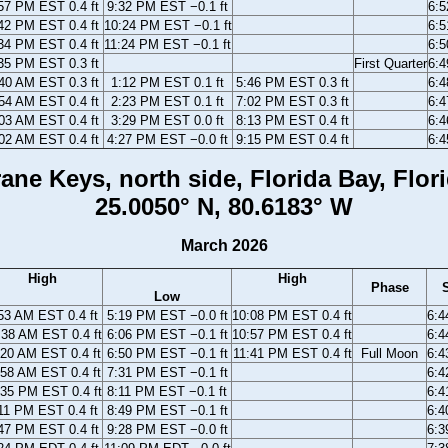
57 PM EST 0.4 ft
9:32 PM EST −0.1 ft
6:
42 PM EST 0.4 ft
10:24 PM EST −0.1 ft
6:
34 PM EST 0.4 ft
11:24 PM EST −0.1 ft
6:
35 PM EST 0.3 ft
First Quarter
6:
40 AM EST 0.3 ft
1:12 PM EST 0.1 ft
5:46 PM EST 0.3 ft
6:
54 AM EST 0.4 ft
2:23 PM EST 0.1 ft
7:02 PM EST 0.3 ft
6:
03 AM EST 0.4 ft
3:29 PM EST 0.0 ft
8:13 PM EST 0.4 ft
6:
02 AM EST 0.4 ft
4:27 PM EST −0.0 ft
9:15 PM EST 0.4 ft
6:
ane Keys, north side, Florida Bay, Flor
25.0050° N, 80.6183° W
March 2026
High
High
Phase
Low
53 AM EST 0.4 ft
5:19 PM EST −0.0 ft
10:08 PM EST 0.4 ft
6:
:38 AM EST 0.4 ft
6:06 PM EST −0.1 ft
10:57 PM EST 0.4 ft
6:
:20 AM EST 0.4 ft
6:50 PM EST −0.1 ft
11:41 PM EST 0.4 ft
Full Moon
6:
:58 AM EST 0.4 ft
7:31 PM EST −0.1 ft
6:
:35 PM EST 0.4 ft
8:11 PM EST −0.1 ft
6:
11 PM EST 0.4 ft
8:49 PM EST −0.1 ft
6:
47 PM EST 0.4 ft
9:28 PM EST −0.0 ft
6: