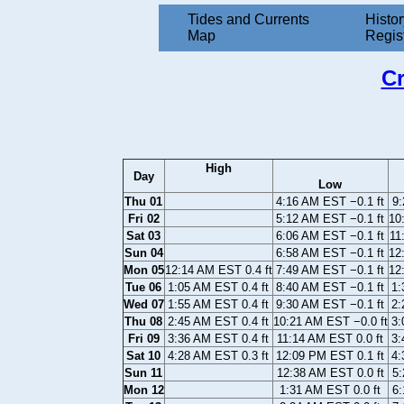
Tides and Currents
Histor
Map
Regis
Cr
High
Day
Low
Thu 01
4:16 AM EST −0.1 ft
9:
Fri 02
5:12 AM EST −0.1 ft
10
Sat 03
6:06 AM EST −0.1 ft
11
Sun 04
6:58 AM EST −0.1 ft
12
Mon 05
12:14 AM EST 0.4 ft
7:49 AM EST −0.1 ft
12
Tue 06
1:05 AM EST 0.4 ft
8:40 AM EST −0.1 ft
1:
Wed 07
1:55 AM EST 0.4 ft
9:30 AM EST −0.1 ft
2:
Thu 08
2:45 AM EST 0.4 ft
10:21 AM EST −0.0 ft
3:
Fri 09
3:36 AM EST 0.4 ft
11:14 AM EST 0.0 ft
3:
Sat 10
4:28 AM EST 0.3 ft
12:09 PM EST 0.1 ft
4:
Sun 11
12:38 AM EST 0.0 ft
5:
Mon 12
1:31 AM EST 0.0 ft
6: