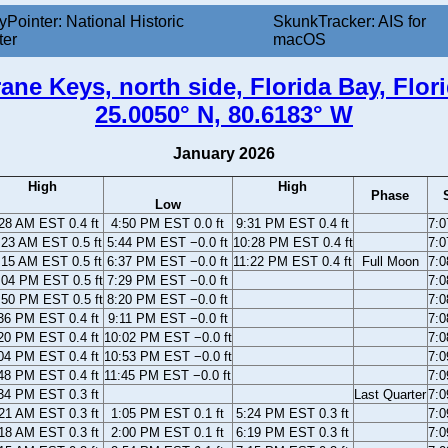
yPointer: National Historic
SkunkTracker: AIS for
ter
macOS
ane Keys, north side, Florida Bay, Flor
25.0050° N, 80.6183° W
January 2026
High
High
Phase
Low
28 AM EST 0.4 ft
4:50 PM EST 0.0 ft
9:31 PM EST 0.4 ft
7:
:23 AM EST 0.5 ft
5:44 PM EST −0.0 ft
10:28 PM EST 0.4 ft
7:
:15 AM EST 0.5 ft
6:37 PM EST −0.0 ft
11:22 PM EST 0.4 ft
Full Moon
7:
:04 PM EST 0.5 ft
7:29 PM EST −0.0 ft
7:
:50 PM EST 0.5 ft
8:20 PM EST −0.0 ft
7:
36 PM EST 0.4 ft
9:11 PM EST −0.0 ft
7:
20 PM EST 0.4 ft
10:02 PM EST −0.0 ft
7:
04 PM EST 0.4 ft
10:53 PM EST −0.0 ft
7:
48 PM EST 0.4 ft
11:45 PM EST −0.0 ft
7:
34 PM EST 0.3 ft
Last Quarter
7:
21 AM EST 0.3 ft
1:05 PM EST 0.1 ft
5:24 PM EST 0.3 ft
7:
18 AM EST 0.3 ft
2:00 PM EST 0.1 ft
6:19 PM EST 0.3 ft
7: