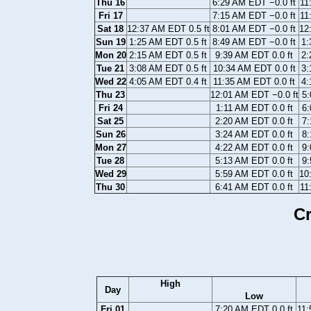
Thu 16
6:29 AM EDT −0.0 ft
11
Fri 17
7:15 AM EDT −0.0 ft
11
Sat 18
12:37 AM EDT 0.5 ft
8:01 AM EDT −0.0 ft
12
Sun 19
1:25 AM EDT 0.5 ft
8:49 AM EDT −0.0 ft
1:
Mon 20
2:15 AM EDT 0.5 ft
9:39 AM EDT 0.0 ft
2:
Tue 21
3:08 AM EDT 0.5 ft
10:34 AM EDT 0.0 ft
3:
Wed 22
4:05 AM EDT 0.4 ft
11:35 AM EDT 0.0 ft
4:
Thu 23
12:01 AM EDT −0.0 ft
5:
Fri 24
1:11 AM EDT 0.0 ft
6:
Sat 25
2:20 AM EDT 0.0 ft
7:
Sun 26
3:24 AM EDT 0.0 ft
8:
Mon 27
4:22 AM EDT 0.0 ft
9:
Tue 28
5:13 AM EDT 0.0 ft
9:
Wed 29
5:59 AM EDT 0.0 ft
10
Thu 30
6:41 AM EDT 0.0 ft
11
Cr
High
Day
Low
Fri 01
7:20 AM EDT 0.0 ft
11: