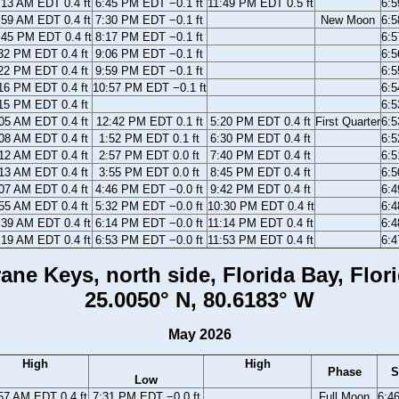
:13 AM EDT 0.4 ft
6:45 PM EDT −0.1 ft
11:49 PM EDT 0.5 ft
6:
:59 AM EDT 0.4 ft
7:30 PM EDT −0.1 ft
New Moon
6:
:45 PM EDT 0.4 ft
8:17 PM EDT −0.1 ft
6:
32 PM EDT 0.4 ft
9:06 PM EDT −0.1 ft
6:
22 PM EDT 0.4 ft
9:59 PM EDT −0.1 ft
6:
16 PM EDT 0.4 ft
10:57 PM EDT −0.1 ft
6:
15 PM EDT 0.4 ft
6:
05 AM EDT 0.4 ft
12:42 PM EDT 0.1 ft
5:20 PM EDT 0.4 ft
First Quarter
6:
08 AM EDT 0.4 ft
1:52 PM EDT 0.1 ft
6:30 PM EDT 0.4 ft
6:
12 AM EDT 0.4 ft
2:57 PM EDT 0.0 ft
7:40 PM EDT 0.4 ft
6:
13 AM EDT 0.4 ft
3:55 PM EDT 0.0 ft
8:45 PM EDT 0.4 ft
6:
07 AM EDT 0.4 ft
4:46 PM EDT −0.0 ft
9:42 PM EDT 0.4 ft
6:
55 AM EDT 0.4 ft
5:32 PM EDT −0.0 ft
10:30 PM EDT 0.4 ft
6:
:39 AM EDT 0.4 ft
6:14 PM EDT −0.0 ft
11:14 PM EDT 0.4 ft
6:
:19 AM EDT 0.4 ft
6:53 PM EDT −0.0 ft
11:53 PM EDT 0.4 ft
6:
ane Keys, north side, Florida Bay, Flor
25.0050° N, 80.6183° W
May 2026
High
High
Phase
S
Low
57 AM EDT 0.4 ft
7:31 PM EDT −0.0 ft
Full Moon
6:4