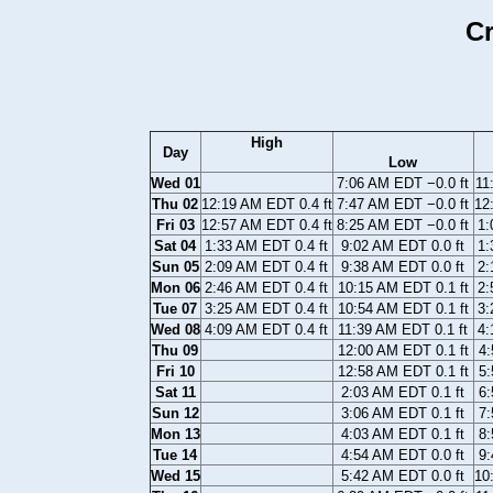
Cr
High
Day
Low
Wed 01
7:06 AM EDT −0.0 ft
11
Thu 02
12:19 AM EDT 0.4 ft
7:47 AM EDT −0.0 ft
12
Fri 03
12:57 AM EDT 0.4 ft
8:25 AM EDT −0.0 ft
1:
Sat 04
1:33 AM EDT 0.4 ft
9:02 AM EDT 0.0 ft
1:
Sun 05
2:09 AM EDT 0.4 ft
9:38 AM EDT 0.0 ft
2:
Mon 06
2:46 AM EDT 0.4 ft
10:15 AM EDT 0.1 ft
2:
Tue 07
3:25 AM EDT 0.4 ft
10:54 AM EDT 0.1 ft
3:
Wed 08
4:09 AM EDT 0.4 ft
11:39 AM EDT 0.1 ft
4:
Thu 09
12:00 AM EDT 0.1 ft
4:
Fri 10
12:58 AM EDT 0.1 ft
5:
Sat 11
2:03 AM EDT 0.1 ft
6:
Sun 12
3:06 AM EDT 0.1 ft
7:
Mon 13
4:03 AM EDT 0.1 ft
8:
Tue 14
4:54 AM EDT 0.0 ft
9:
Wed 15
5:42 AM EDT 0.0 ft
10