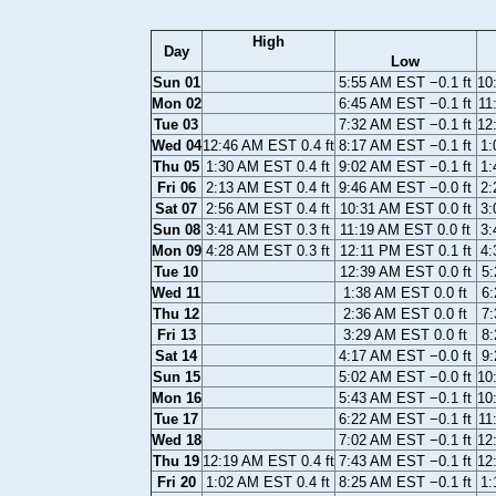
High
Day
Low
Sun 01
5:55 AM EST −0.1 ft
10
Mon 02
6:45 AM EST −0.1 ft
11
Tue 03
7:32 AM EST −0.1 ft
12
Wed 04
12:46 AM EST 0.4 ft
8:17 AM EST −0.1 ft
1:
Thu 05
1:30 AM EST 0.4 ft
9:02 AM EST −0.1 ft
1:
Fri 06
2:13 AM EST 0.4 ft
9:46 AM EST −0.0 ft
2:
Sat 07
2:56 AM EST 0.4 ft
10:31 AM EST 0.0 ft
3:
Sun 08
3:41 AM EST 0.3 ft
11:19 AM EST 0.0 ft
3:
Mon 09
4:28 AM EST 0.3 ft
12:11 PM EST 0.1 ft
4:
Tue 10
12:39 AM EST 0.0 ft
5:
Wed 11
1:38 AM EST 0.0 ft
6:
Thu 12
2:36 AM EST 0.0 ft
7:
Fri 13
3:29 AM EST 0.0 ft
8:
Sat 14
4:17 AM EST −0.0 ft
9:
Sun 15
5:02 AM EST −0.0 ft
10
Mon 16
5:43 AM EST −0.1 ft
10
Tue 17
6:22 AM EST −0.1 ft
11
Wed 18
7:02 AM EST −0.1 ft
12
Thu 19
12:19 AM EST 0.4 ft
7:43 AM EST −0.1 ft
12
Fri 20
1:02 AM EST 0.4 ft
8:25 AM EST −0.1 ft
1: