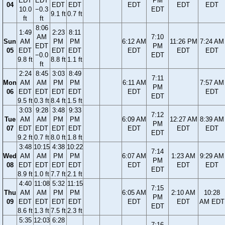
EDT
EDT
PM
04
EDT
EDT
EDT
EDT
EDT
10.0
−0.3
EDT
9.1 ft
0.7 ft
ft
ft
8:06
1:49
2:23
8:11
AM
7:10
Sun
AM
PM
PM
6:12 AM
11:26 PM
7:24 AM
EDT
PM
05
EDT
EDT
EDT
EDT
EDT
EDT
−0.0
EDT
9.8 ft
8.8 ft
1.1 ft
ft
2:24
8:45
3:03
8:49
7:11
Mon
AM
AM
PM
PM
6:11 AM
7:57 AM
PM
06
EDT
EDT
EDT
EDT
EDT
EDT
EDT
9.5 ft
0.3 ft
8.4 ft
1.5 ft
3:03
9:28
3:48
9:33
7:12
Tue
AM
AM
PM
PM
6:09 AM
12:27 AM
8:39 AM
PM
07
EDT
EDT
EDT
EDT
EDT
EDT
EDT
EDT
9.2 ft
0.7 ft
8.0 ft
1.8 ft
3:48
10:15
4:38
10:22
7:14
Wed
AM
AM
PM
PM
6:07 AM
1:23 AM
9:29 AM
PM
08
EDT
EDT
EDT
EDT
EDT
EDT
EDT
EDT
8.9 ft
1.0 ft
7.7 ft
2.1 ft
4:40
11:08
5:32
11:15
7:15
Thu
AM
AM
PM
PM
6:05 AM
2:10 AM
10:28
PM
09
EDT
EDT
EDT
EDT
EDT
EDT
AM EDT
EDT
8.6 ft
1.3 ft
7.5 ft
2.3 ft
5:35
12:03
6:28
7:16