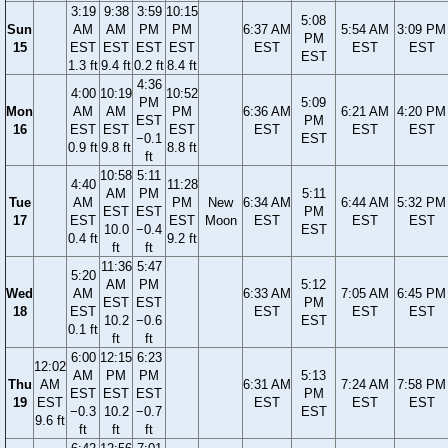
3:19
9:38
3:59
10:15
5:08
Sun
AM
AM
PM
PM
6:37 AM
5:54 AM
3:09 PM
PM
15
EST
EST
EST
EST
EST
EST
EST
EST
1.3 ft
9.4 ft
0.2 ft
8.4 ft
4:36
4:00
10:19
10:52
PM
5:09
Mon
AM
AM
PM
6:36 AM
6:21 AM
4:20 PM
EST
PM
16
EST
EST
EST
EST
EST
EST
−0.1
EST
0.9 ft
9.8 ft
8.8 ft
ft
10:58
5:11
4:40
11:28
AM
PM
5:11
Tue
AM
PM
New
6:34 AM
6:44 AM
5:32 PM
EST
EST
PM
17
EST
EST
Moon
EST
EST
EST
10.0
−0.4
EST
0.4 ft
9.2 ft
ft
ft
11:36
5:47
5:20
AM
PM
5:12
Wed
AM
6:33 AM
7:05 AM
6:45 PM
EST
EST
PM
18
EST
EST
EST
EST
10.2
−0.6
EST
0.1 ft
ft
ft
6:00
12:15
6:23
12:02
AM
PM
PM
5:13
Thu
AM
6:31 AM
7:24 AM
7:58 PM
EST
EST
EST
PM
19
EST
EST
EST
EST
−0.3
10.2
−0.7
EST
9.6 ft
ft
ft
ft