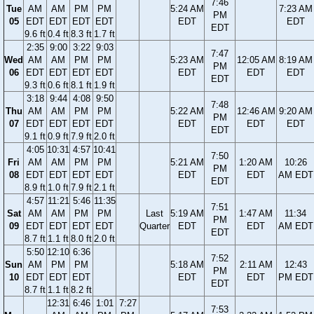
7:46
Tue
AM
AM
PM
PM
5:24 AM
7:23 AM
PM
05
EDT
EDT
EDT
EDT
EDT
EDT
EDT
9.6 ft
0.4 ft
8.3 ft
1.7 ft
2:35
9:00
3:22
9:03
7:47
Wed
AM
AM
PM
PM
5:23 AM
12:05 AM
8:19 AM
PM
06
EDT
EDT
EDT
EDT
EDT
EDT
EDT
EDT
9.3 ft
0.6 ft
8.1 ft
1.9 ft
3:18
9:44
4:08
9:50
7:48
Thu
AM
AM
PM
PM
5:22 AM
12:46 AM
9:20 AM
PM
07
EDT
EDT
EDT
EDT
EDT
EDT
EDT
EDT
9.1 ft
0.9 ft
7.9 ft
2.0 ft
4:05
10:31
4:57
10:41
7:50
Fri
AM
AM
PM
PM
5:21 AM
1:20 AM
10:26
PM
08
EDT
EDT
EDT
EDT
EDT
EDT
AM EDT
EDT
8.9 ft
1.0 ft
7.9 ft
2.1 ft
4:57
11:21
5:46
11:35
7:51
Sat
AM
AM
PM
PM
Last
5:19 AM
1:47 AM
11:34
PM
09
EDT
EDT
EDT
EDT
Quarter
EDT
EDT
AM EDT
EDT
8.7 ft
1.1 ft
8.0 ft
2.0 ft
5:50
12:10
6:36
7:52
Sun
AM
PM
PM
5:18 AM
2:11 AM
12:43
PM
10
EDT
EDT
EDT
EDT
EDT
PM EDT
EDT
8.7 ft
1.1 ft
8.2 ft
12:31
6:46
1:01
7:27
7:53