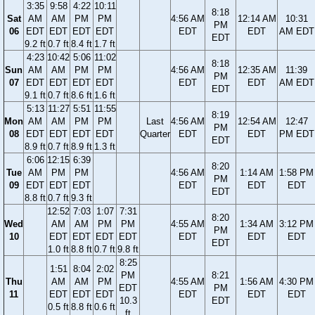
3:35
9:58
4:22
10:11
8:18
Sat
AM
AM
PM
PM
4:56 AM
12:14 AM
10:31
PM
06
EDT
EDT
EDT
EDT
EDT
EDT
AM EDT
EDT
9.2 ft
0.7 ft
8.4 ft
1.7 ft
4:23
10:42
5:06
11:02
8:18
Sun
AM
AM
PM
PM
4:56 AM
12:35 AM
11:39
PM
07
EDT
EDT
EDT
EDT
EDT
EDT
AM EDT
EDT
9.1 ft
0.7 ft
8.6 ft
1.6 ft
5:13
11:27
5:51
11:55
8:19
Mon
AM
AM
PM
PM
Last
4:56 AM
12:54 AM
12:47
PM
08
EDT
EDT
EDT
EDT
Quarter
EDT
EDT
PM EDT
EDT
8.9 ft
0.7 ft
8.9 ft
1.3 ft
6:06
12:15
6:39
8:20
Tue
AM
PM
PM
4:56 AM
1:14 AM
1:58 PM
PM
09
EDT
EDT
EDT
EDT
EDT
EDT
EDT
8.8 ft
0.7 ft
9.3 ft
12:52
7:03
1:07
7:31
8:20
Wed
AM
AM
PM
PM
4:55 AM
1:34 AM
3:12 PM
PM
10
EDT
EDT
EDT
EDT
EDT
EDT
EDT
EDT
1.0 ft
8.8 ft
0.7 ft
9.8 ft
8:25
1:51
8:04
2:02
PM
8:21
Thu
AM
AM
PM
4:55 AM
1:56 AM
4:30 PM
EDT
PM
11
EDT
EDT
EDT
EDT
EDT
EDT
10.3
EDT
0.5 ft
8.8 ft
0.6 ft
ft