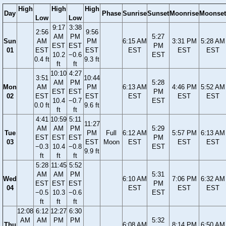
High
High
High
Day
Phase
Sunrise
Sunset
Moonrise
Moonset
Low
Low
9:17
3:38
2:56
9:56
AM
PM
5:27
Sun
AM
PM
6:15 AM
3:31 PM
5:28 AM
EST
EST
PM
01
EST
EST
EST
EST
EST
10.2
−0.6
EST
0.4 ft
9.3 ft
ft
ft
10:10
4:27
3:51
10:44
AM
PM
5:28
Mon
AM
PM
6:13 AM
4:46 PM
5:52 AM
EST
EST
PM
02
EST
EST
EST
EST
EST
10.4
−0.7
EST
0.0 ft
9.6 ft
ft
ft
4:41
10:59
5:11
11:27
AM
AM
PM
5:29
Tue
PM
Full
6:12 AM
5:57 PM
6:13 AM
EST
EST
EST
PM
03
EST
Moon
EST
EST
EST
−0.3
10.4
−0.8
EST
9.9 ft
ft
ft
ft
5:28
11:45
5:52
AM
AM
PM
5:31
Wed
6:10 AM
7:06 PM
6:32 AM
EST
EST
EST
PM
04
EST
EST
EST
−0.5
10.3
−0.6
EST
ft
ft
ft
12:08
6:12
12:27
6:30
AM
AM
PM
PM
5:32
Thu
6:08 AM
8:14 PM
6:50 AM