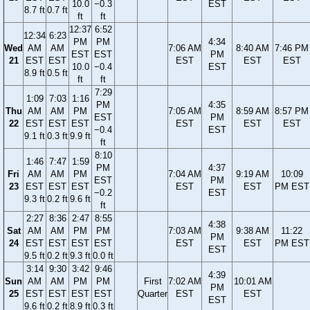
10.0
−0.3
EST
8.7 ft
0.7 ft
ft
ft
12:37
6:52
12:34
6:23
PM
PM
4:34
Wed
AM
AM
7:06 AM
8:40 AM
7:46 PM
EST
EST
PM
21
EST
EST
EST
EST
EST
10.0
−0.4
EST
8.9 ft
0.5 ft
ft
ft
7:29
1:09
7:03
1:16
PM
4:35
Thu
AM
AM
PM
7:05 AM
8:59 AM
8:57 PM
EST
PM
22
EST
EST
EST
EST
EST
EST
−0.4
EST
9.1 ft
0.3 ft
9.9 ft
ft
8:10
1:46
7:47
1:59
PM
4:37
Fri
AM
AM
PM
7:04 AM
9:19 AM
10:09
EST
PM
23
EST
EST
EST
EST
EST
PM EST
−0.2
EST
9.3 ft
0.2 ft
9.6 ft
ft
2:27
8:36
2:47
8:55
4:38
Sat
AM
AM
PM
PM
7:03 AM
9:38 AM
11:22
PM
24
EST
EST
EST
EST
EST
EST
PM EST
EST
9.5 ft
0.2 ft
9.3 ft
0.0 ft
3:14
9:30
3:42
9:46
4:39
Sun
AM
AM
PM
PM
First
7:02 AM
10:01 AM
PM
25
EST
EST
EST
EST
Quarter
EST
EST
EST
9.6 ft
0.2 ft
8.9 ft
0.3 ft