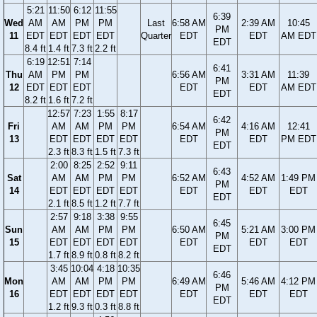
5:21
11:50
6:12
11:55
6:39
Wed
AM
AM
PM
PM
Last
6:58 AM
2:39 AM
10:45
PM
11
EDT
EDT
EDT
EDT
Quarter
EDT
EDT
AM EDT
EDT
8.4 ft
1.4 ft
7.3 ft
2.2 ft
6:19
12:51
7:14
6:41
Thu
AM
PM
PM
6:56 AM
3:31 AM
11:39
PM
12
EDT
EDT
EDT
EDT
EDT
AM EDT
EDT
8.2 ft
1.6 ft
7.2 ft
12:57
7:23
1:55
8:17
6:42
Fri
AM
AM
PM
PM
6:54 AM
4:16 AM
12:41
PM
13
EDT
EDT
EDT
EDT
EDT
EDT
PM EDT
EDT
2.3 ft
8.3 ft
1.5 ft
7.3 ft
2:00
8:25
2:52
9:11
6:43
Sat
AM
AM
PM
PM
6:52 AM
4:52 AM
1:49 PM
PM
14
EDT
EDT
EDT
EDT
EDT
EDT
EDT
EDT
2.1 ft
8.5 ft
1.2 ft
7.7 ft
2:57
9:18
3:38
9:55
6:45
Sun
AM
AM
PM
PM
6:50 AM
5:21 AM
3:00 PM
PM
15
EDT
EDT
EDT
EDT
EDT
EDT
EDT
EDT
1.7 ft
8.9 ft
0.8 ft
8.2 ft
3:45
10:04
4:18
10:35
6:46
Mon
AM
AM
PM
PM
6:49 AM
5:46 AM
4:12 PM
PM
16
EDT
EDT
EDT
EDT
EDT
EDT
EDT
EDT
1.2 ft
9.3 ft
0.3 ft
8.8 ft