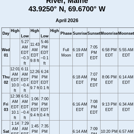
River, Maine
43.9250° N, 69.6700° W
April 2026
High
High
High
Day
Phase
Sunrise
Sunset
Moonrise
Moonset
Low
Low
5:27
5:46
11:43
AM
PM
7:05
Wed
AM
Full
6:19 AM
6:58 PM
5:55 AM
EDT
EDT
PM
01
EDT
Moon
EDT
EDT
EDT
−0.3
−0.1
EDT
9.8 ft
ft
ft
12:01
6:11
12:26
6:24
AM
AM
7:07
Thu
PM
PM
6:18 AM
8:06 PM
6:14 AM
EDT
EDT
PM
02
EDT
EDT
EDT
EDT
EDT
10.0
−0.4
EDT
9.7 ft
0.1 ft
ft
ft
12:38
6:51
1:06
7:00
AM
AM
7:08
Fri
PM
PM
6:16 AM
9:13 PM
6:34 AM
EDT
EDT
PM
03
EDT
EDT
EDT
EDT
EDT
10.1
−0.4
EDT
9.4 ft
0.4 ft
ft
ft
1:14
7:29
1:45
7:35
AM
AM
7:09
Sat
PM
PM
6:14 AM
10:20 PM
6:57 AM