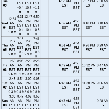
Tue
6:53 AM
7:07 PM
7:50 AM
EST
EST
EST
PM
03
EST
EST
EST
−0.4
10.8
−1.1
EST
ft
ft
ft
6:31
12:47
6:59
12:34
AM
PM
PM
4:53
Wed
AM
6:52 AM
8:18 PM
8:10 AM
EST
EST
EST
PM
04
EST
EST
EST
EST
−0.4
10.4
−0.8
EST
9.8 ft
ft
ft
ft
7:18
7:41
1:17
1:33
AM
PM
4:54
Thu
AM
PM
6:51 AM
9:26 PM
8:29 AM
EST
EST
PM
05
EST
EST
EST
EST
EST
−0.2
−0.3
EST
9.8 ft
9.9 ft
ft
ft
1:59
8:05
2:20
8:23
4:56
Fri
AM
AM
PM
PM
6:49 AM
10:32 PM
8:47 AM
PM
06
EST
EST
EST
EST
EST
EST
EST
EST
9.6 ft
0.1 ft
9.3 ft
0.3 ft
2:43
8:54
3:09
9:08
4:57
Sat
AM
AM
PM
PM
6:48 AM
11:38 PM
9:06 AM
PM
07
EST
EST
EST
EST
EST
EST
EST
EST
9.3 ft
0.4 ft
8.6 ft
0.8 ft
3:30
9:47
4:02
9:55
4:58
Sun
AM
AM
PM
PM
6:47 AM
9:28 AM
PM
08
EST
EST
EST
EST
EST
EST
EST