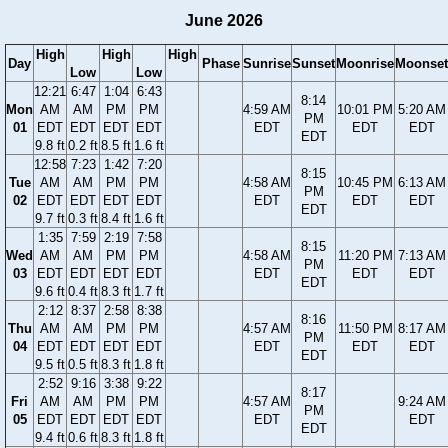
June 2026
High
High
High
Day
Phase
Sunrise
Sunset
Moonrise
Moonset
Low
Low
12:21
6:47
1:04
6:43
8:14
Mon
AM
AM
PM
PM
4:59 AM
10:01 PM
5:20 AM
PM
01
EDT
EDT
EDT
EDT
EDT
EDT
EDT
EDT
9.8 ft
0.2 ft
8.5 ft
1.6 ft
12:58
7:23
1:42
7:20
8:15
Tue
AM
AM
PM
PM
4:58 AM
10:45 PM
6:13 AM
PM
02
EDT
EDT
EDT
EDT
EDT
EDT
EDT
EDT
9.7 ft
0.3 ft
8.4 ft
1.6 ft
1:35
7:59
2:19
7:58
8:15
Wed
AM
AM
PM
PM
4:58 AM
11:20 PM
7:13 AM
PM
03
EDT
EDT
EDT
EDT
EDT
EDT
EDT
EDT
9.6 ft
0.4 ft
8.3 ft
1.7 ft
2:12
8:37
2:58
8:38
8:16
Thu
AM
AM
PM
PM
4:57 AM
11:50 PM
8:17 AM
PM
04
EDT
EDT
EDT
EDT
EDT
EDT
EDT
EDT
9.5 ft
0.5 ft
8.3 ft
1.8 ft
2:52
9:16
3:38
9:22
8:17
Fri
AM
AM
PM
PM
4:57 AM
9:24 AM
PM
05
EDT
EDT
EDT
EDT
EDT
EDT
EDT
9.4 ft
0.6 ft
8.3 ft
1.8 ft