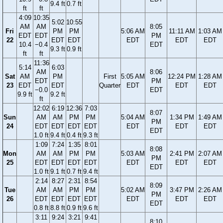
9.4 ft
0.7 ft
ft
ft
4:09
10:35
5:02
10:55
AM
AM
8:05
Fri
PM
PM
5:06 AM
11:11 AM
1:03 AM
EDT
EDT
PM
22
EDT
EDT
EDT
EDT
EDT
10.4
−0.4
EDT
9.3 ft
0.9 ft
ft
ft
11:36
5:14
6:03
AM
8:06
Sat
AM
PM
First
5:05 AM
12:24 PM
1:28 AM
EDT
PM
23
EDT
EDT
Quarter
EDT
EDT
EDT
−0.0
EDT
9.9 ft
9.2 ft
ft
12:02
6:19
12:36
7:03
8:07
Sun
AM
AM
PM
PM
5:04 AM
1:34 PM
1:49 AM
PM
24
EDT
EDT
EDT
EDT
EDT
EDT
EDT
EDT
1.0 ft
9.4 ft
0.4 ft
9.3 ft
1:09
7:24
1:35
8:01
8:08
Mon
AM
AM
PM
PM
5:03 AM
2:41 PM
2:07 AM
PM
25
EDT
EDT
EDT
EDT
EDT
EDT
EDT
EDT
1.0 ft
9.1 ft
0.7 ft
9.4 ft
2:14
8:27
2:31
8:54
8:09
Tue
AM
AM
PM
PM
5:02 AM
3:47 PM
2:26 AM
PM
26
EDT
EDT
EDT
EDT
EDT
EDT
EDT
EDT
0.8 ft
8.8 ft
0.9 ft
9.6 ft
3:11
9:24
3:21
9:41
8:10