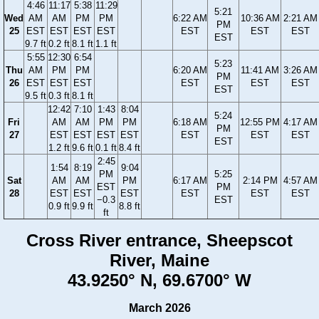
4:46
11:17
5:38
11:29
5:21
Wed
AM
AM
PM
PM
6:22 AM
10:36 AM
2:21 AM
PM
25
EST
EST
EST
EST
EST
EST
EST
EST
9.7 ft
0.2 ft
8.1 ft
1.1 ft
5:55
12:30
6:54
5:23
Thu
AM
PM
PM
6:20 AM
11:41 AM
3:26 AM
PM
26
EST
EST
EST
EST
EST
EST
EST
9.5 ft
0.3 ft
8.1 ft
12:42
7:10
1:43
8:04
5:24
Fri
AM
AM
PM
PM
6:18 AM
12:55 PM
4:17 AM
PM
27
EST
EST
EST
EST
EST
EST
EST
EST
1.2 ft
9.6 ft
0.1 ft
8.4 ft
2:45
1:54
8:19
9:04
PM
5:25
Sat
AM
AM
PM
6:17 AM
2:14 PM
4:57 AM
EST
PM
28
EST
EST
EST
EST
EST
EST
−0.3
EST
0.9 ft
9.9 ft
8.8 ft
ft
Cross River entrance, Sheepscot
River, Maine
43.9250° N, 69.6700° W
March 2026