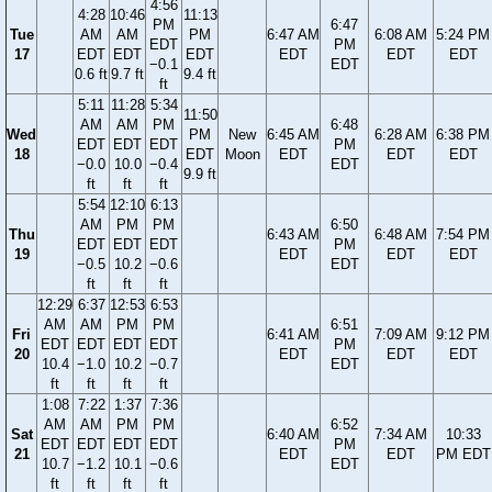
4:56
4:28
10:46
11:13
PM
6:47
Tue
AM
AM
PM
6:47 AM
6:08 AM
5:24 PM
EDT
PM
17
EDT
EDT
EDT
EDT
EDT
EDT
−0.1
EDT
0.6 ft
9.7 ft
9.4 ft
ft
5:11
11:28
5:34
11:50
AM
AM
PM
6:48
Wed
PM
New
6:45 AM
6:28 AM
6:38 PM
EDT
EDT
EDT
PM
18
EDT
Moon
EDT
EDT
EDT
−0.0
10.0
−0.4
EDT
9.9 ft
ft
ft
ft
5:54
12:10
6:13
AM
PM
PM
6:50
Thu
6:43 AM
6:48 AM
7:54 PM
EDT
EDT
EDT
PM
19
EDT
EDT
EDT
−0.5
10.2
−0.6
EDT
ft
ft
ft
12:29
6:37
12:53
6:53
AM
AM
PM
PM
6:51
Fri
6:41 AM
7:09 AM
9:12 PM
EDT
EDT
EDT
EDT
PM
20
EDT
EDT
EDT
10.4
−1.0
10.2
−0.7
EDT
ft
ft
ft
ft
1:08
7:22
1:37
7:36
AM
AM
PM
PM
6:52
Sat
6:40 AM
7:34 AM
10:33
EDT
EDT
EDT
EDT
PM
21
EDT
EDT
PM EDT
10.7
−1.2
10.1
−0.6
EDT
ft
ft
ft
ft