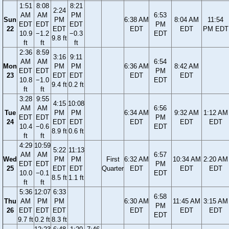
1:51
8:08
8:21
2:24
AM
AM
PM
6:53
Sun
PM
6:38 AM
8:04 AM
11:54
EDT
EDT
EDT
PM
22
EDT
EDT
EDT
PM EDT
10.9
−1.2
−0.3
EDT
9.8 ft
ft
ft
ft
2:36
8:59
3:16
9:11
AM
AM
6:54
Mon
PM
PM
6:36 AM
8:42 AM
EDT
EDT
PM
23
EDT
EDT
EDT
EDT
10.8
−1.0
EDT
9.4 ft
0.2 ft
ft
ft
3:28
9:55
4:15
10:08
AM
AM
6:56
Tue
PM
PM
6:34 AM
9:32 AM
1:12 AM
EDT
EDT
PM
24
EDT
EDT
EDT
EDT
EDT
10.4
−0.6
EDT
8.9 ft
0.6 ft
ft
ft
4:29
10:59
5:22
11:13
AM
AM
6:57
Wed
PM
PM
First
6:32 AM
10:34 AM
2:20 AM
EDT
EDT
PM
25
EDT
EDT
Quarter
EDT
EDT
EDT
10.0
−0.1
EDT
8.5 ft
1.1 ft
ft
ft
5:36
12:07
6:33
6:58
Thu
AM
PM
PM
6:30 AM
11:45 AM
3:15 AM
PM
26
EDT
EDT
EDT
EDT
EDT
EDT
EDT
9.7 ft
0.2 ft
8.3 ft