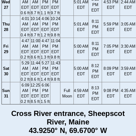
Wed
AM
AM
PM
PM
5:01 AM
4:53 PM
2:44 AM
PM
27
EDT
EDT
EDT
EDT
EDT
EDT
EDT
EDT
0.6 ft
8.7 ft
1.1 ft
9.7 ft
4:01
10:14
4:06
10:24
8:11
Thu
AM
AM
PM
PM
5:01 AM
5:59 PM
3:05 AM
PM
28
EDT
EDT
EDT
EDT
EDT
EDT
EDT
EDT
0.4 ft
8.7 ft
1.2 ft
9.8 ft
4:47
11:00
4:47
11:04
8:11
Fri
AM
AM
PM
PM
5:00 AM
7:05 PM
3:30 AM
PM
29
EDT
EDT
EDT
EDT
EDT
EDT
EDT
EDT
0.2 ft
8.6 ft
1.3 ft
9.8 ft
5:29
11:44
5:27
11:43
8:12
Sat
AM
AM
PM
PM
5:00 AM
8:09 PM
3:59 AM
PM
30
EDT
EDT
EDT
EDT
EDT
EDT
EDT
EDT
0.2 ft
8.6 ft
1.4 ft
9.8 ft
6:09
12:25
6:06
8:13
Sun
AM
PM
PM
Full
4:59 AM
9:08 PM
4:35 AM
PM
31
EDT
EDT
EDT
Moon
EDT
EDT
EDT
EDT
0.2 ft
8.5 ft
1.5 ft
Cross River entrance, Sheepscot
River, Maine
43.9250° N, 69.6700° W