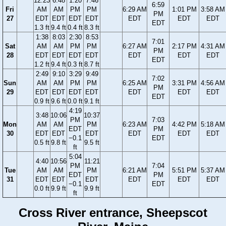
12:23
6:48
1:20
7:46
6:59
Fri
AM
AM
PM
PM
6:29 AM
1:01 PM
3:58 AM
PM
27
EDT
EDT
EDT
EDT
EDT
EDT
EDT
EDT
1.3 ft
9.4 ft
0.4 ft
8.3 ft
1:38
8:03
2:30
8:53
7:01
Sat
AM
AM
PM
PM
6:27 AM
2:17 PM
4:31 AM
PM
28
EDT
EDT
EDT
EDT
EDT
EDT
EDT
EDT
1.2 ft
9.4 ft
0.3 ft
8.7 ft
2:49
9:10
3:29
9:49
7:02
Sun
AM
AM
PM
PM
6:25 AM
3:31 PM
4:56 AM
PM
29
EDT
EDT
EDT
EDT
EDT
EDT
EDT
EDT
0.9 ft
9.6 ft
0.0 ft
9.1 ft
4:19
3:48
10:06
10:37
PM
7:03
Mon
AM
AM
PM
6:23 AM
4:42 PM
5:18 AM
EDT
PM
30
EDT
EDT
EDT
EDT
EDT
EDT
−0.1
EDT
0.5 ft
9.8 ft
9.5 ft
ft
5:04
4:40
10:56
11:21
PM
7:04
Tue
AM
AM
PM
6:21 AM
5:51 PM
5:37 AM
EDT
PM
31
EDT
EDT
EDT
EDT
EDT
EDT
−0.1
EDT
0.0 ft
9.9 ft
9.9 ft
ft
Cross River entrance, Sheepscot