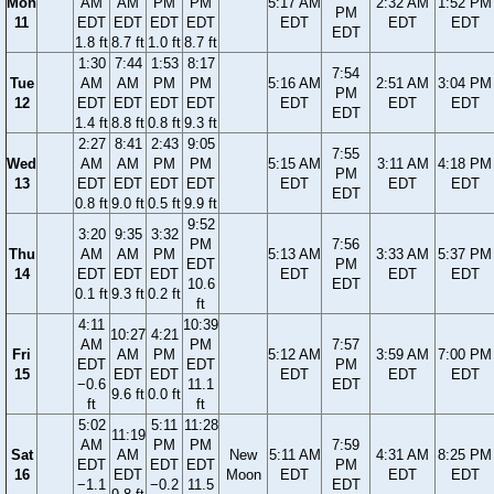
Mon
AM
AM
PM
PM
5:17 AM
2:32 AM
1:52 PM
PM
11
EDT
EDT
EDT
EDT
EDT
EDT
EDT
EDT
1.8 ft
8.7 ft
1.0 ft
8.7 ft
1:30
7:44
1:53
8:17
7:54
Tue
AM
AM
PM
PM
5:16 AM
2:51 AM
3:04 PM
PM
12
EDT
EDT
EDT
EDT
EDT
EDT
EDT
EDT
1.4 ft
8.8 ft
0.8 ft
9.3 ft
2:27
8:41
2:43
9:05
7:55
Wed
AM
AM
PM
PM
5:15 AM
3:11 AM
4:18 PM
PM
13
EDT
EDT
EDT
EDT
EDT
EDT
EDT
EDT
0.8 ft
9.0 ft
0.5 ft
9.9 ft
9:52
3:20
9:35
3:32
PM
7:56
Thu
AM
AM
PM
5:13 AM
3:33 AM
5:37 PM
EDT
PM
14
EDT
EDT
EDT
EDT
EDT
EDT
10.6
EDT
0.1 ft
9.3 ft
0.2 ft
ft
4:11
10:39
10:27
4:21
AM
PM
7:57
Fri
AM
PM
5:12 AM
3:59 AM
7:00 PM
EDT
EDT
PM
15
EDT
EDT
EDT
EDT
EDT
−0.6
11.1
EDT
9.6 ft
0.0 ft
ft
ft
5:02
5:11
11:28
11:19
AM
PM
PM
7:59
Sat
AM
New
5:11 AM
4:31 AM
8:25 PM
EDT
EDT
EDT
PM
16
EDT
Moon
EDT
EDT
EDT
−1.1
−0.2
11.5
EDT