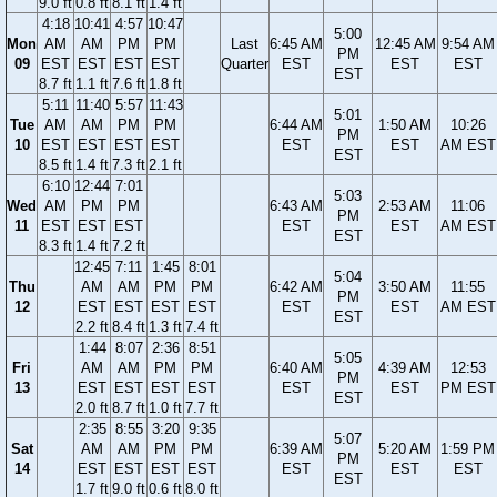
9.0 ft
0.8 ft
8.1 ft
1.4 ft
4:18
10:41
4:57
10:47
5:00
Mon
AM
AM
PM
PM
Last
6:45 AM
12:45 AM
9:54 AM
PM
09
EST
EST
EST
EST
Quarter
EST
EST
EST
EST
8.7 ft
1.1 ft
7.6 ft
1.8 ft
5:11
11:40
5:57
11:43
5:01
Tue
AM
AM
PM
PM
6:44 AM
1:50 AM
10:26
PM
10
EST
EST
EST
EST
EST
EST
AM EST
EST
8.5 ft
1.4 ft
7.3 ft
2.1 ft
6:10
12:44
7:01
5:03
Wed
AM
PM
PM
6:43 AM
2:53 AM
11:06
PM
11
EST
EST
EST
EST
EST
AM EST
EST
8.3 ft
1.4 ft
7.2 ft
12:45
7:11
1:45
8:01
5:04
Thu
AM
AM
PM
PM
6:42 AM
3:50 AM
11:55
PM
12
EST
EST
EST
EST
EST
EST
AM EST
EST
2.2 ft
8.4 ft
1.3 ft
7.4 ft
1:44
8:07
2:36
8:51
5:05
Fri
AM
AM
PM
PM
6:40 AM
4:39 AM
12:53
PM
13
EST
EST
EST
EST
EST
EST
PM EST
EST
2.0 ft
8.7 ft
1.0 ft
7.7 ft
2:35
8:55
3:20
9:35
5:07
Sat
AM
AM
PM
PM
6:39 AM
5:20 AM
1:59 PM
PM
14
EST
EST
EST
EST
EST
EST
EST
EST
1.7 ft
9.0 ft
0.6 ft
8.0 ft