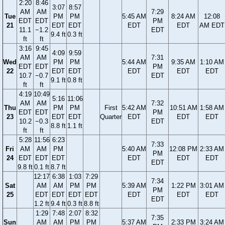
2:20
8:46
3:07
8:57
AM
AM
7:29
Tue
PM
PM
5:45 AM
8:24 AM
12:08
EDT
EDT
PM
21
EDT
EDT
EDT
EDT
AM EDT
11.1
−1.2
EDT
9.4 ft
0.3 ft
ft
ft
3:16
9:45
4:09
9:59
AM
AM
7:31
Wed
PM
PM
5:44 AM
9:35 AM
1:10 AM
EDT
EDT
PM
22
EDT
EDT
EDT
EDT
EDT
10.7
−0.7
EDT
9.1 ft
0.8 ft
ft
ft
4:19
10:49
5:16
11:06
AM
AM
7:32
Thu
PM
PM
First
5:42 AM
10:51 AM
1:58 AM
EDT
EDT
PM
23
EDT
EDT
Quarter
EDT
EDT
EDT
10.2
−0.3
EDT
8.8 ft
1.1 ft
ft
ft
5:28
11:56
6:23
7:33
Fri
AM
AM
PM
5:40 AM
12:08 PM
2:33 AM
PM
24
EDT
EDT
EDT
EDT
EDT
EDT
EDT
9.8 ft
0.1 ft
8.7 ft
12:17
6:38
1:03
7:29
7:34
Sat
AM
AM
PM
PM
5:39 AM
1:22 PM
3:01 AM
PM
25
EDT
EDT
EDT
EDT
EDT
EDT
EDT
EDT
1.2 ft
9.4 ft
0.3 ft
8.8 ft
1:29
7:48
2:07
8:32
7:35
Sun
AM
AM
PM
PM
5:37 AM
2:33 PM
3:24 AM