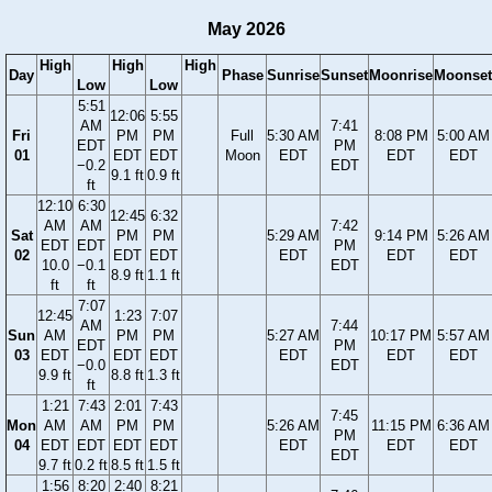
May 2026
High
High
High
Day
Phase
Sunrise
Sunset
Moonrise
Moonset
Low
Low
5:51
12:06
5:55
AM
7:41
Fri
PM
PM
Full
5:30 AM
8:08 PM
5:00 AM
EDT
PM
01
EDT
EDT
Moon
EDT
EDT
EDT
−0.2
EDT
9.1 ft
0.9 ft
ft
12:10
6:30
12:45
6:32
AM
AM
7:42
Sat
PM
PM
5:29 AM
9:14 PM
5:26 AM
EDT
EDT
PM
02
EDT
EDT
EDT
EDT
EDT
10.0
−0.1
EDT
8.9 ft
1.1 ft
ft
ft
7:07
12:45
1:23
7:07
AM
7:44
Sun
AM
PM
PM
5:27 AM
10:17 PM
5:57 AM
EDT
PM
03
EDT
EDT
EDT
EDT
EDT
EDT
−0.0
EDT
9.9 ft
8.8 ft
1.3 ft
ft
1:21
7:43
2:01
7:43
7:45
Mon
AM
AM
PM
PM
5:26 AM
11:15 PM
6:36 AM
PM
04
EDT
EDT
EDT
EDT
EDT
EDT
EDT
EDT
9.7 ft
0.2 ft
8.5 ft
1.5 ft
1:56
8:20
2:40
8:21