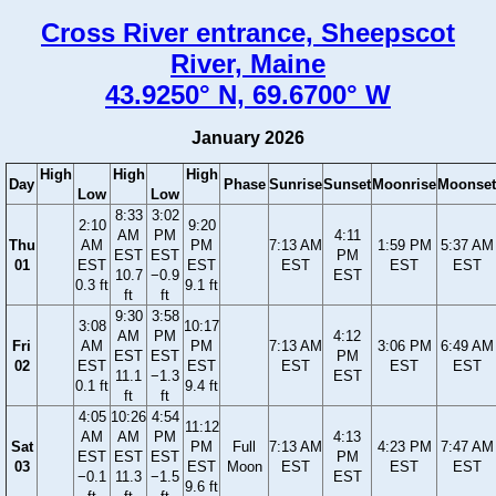
Cross River entrance, Sheepscot
River, Maine
43.9250° N, 69.6700° W
January 2026
High
High
High
Day
Phase
Sunrise
Sunset
Moonrise
Moonset
Low
Low
8:33
3:02
2:10
9:20
AM
PM
4:11
Thu
AM
PM
7:13 AM
1:59 PM
5:37 AM
EST
EST
PM
01
EST
EST
EST
EST
EST
10.7
−0.9
EST
0.3 ft
9.1 ft
ft
ft
9:30
3:58
3:08
10:17
AM
PM
4:12
Fri
AM
PM
7:13 AM
3:06 PM
6:49 AM
EST
EST
PM
02
EST
EST
EST
EST
EST
11.1
−1.3
EST
0.1 ft
9.4 ft
ft
ft
4:05
10:26
4:54
11:12
AM
AM
PM
4:13
Sat
PM
Full
7:13 AM
4:23 PM
7:47 AM
EST
EST
EST
PM
03
EST
Moon
EST
EST
EST
−0.1
11.3
−1.5
EST
9.6 ft