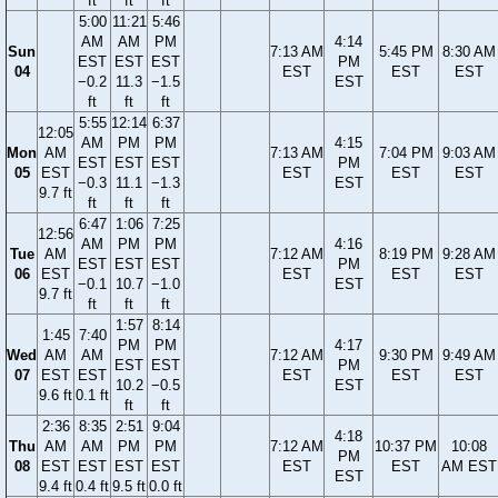
ft
ft
ft
5:00
11:21
5:46
AM
AM
PM
4:14
Sun
7:13 AM
5:45 PM
8:30 AM
EST
EST
EST
PM
04
EST
EST
EST
−0.2
11.3
−1.5
EST
ft
ft
ft
5:55
12:14
6:37
12:05
AM
PM
PM
4:15
Mon
AM
7:13 AM
7:04 PM
9:03 AM
EST
EST
EST
PM
05
EST
EST
EST
EST
−0.3
11.1
−1.3
EST
9.7 ft
ft
ft
ft
6:47
1:06
7:25
12:56
AM
PM
PM
4:16
Tue
AM
7:12 AM
8:19 PM
9:28 AM
EST
EST
EST
PM
06
EST
EST
EST
EST
−0.1
10.7
−1.0
EST
9.7 ft
ft
ft
ft
1:57
8:14
1:45
7:40
PM
PM
4:17
Wed
AM
AM
7:12 AM
9:30 PM
9:49 AM
EST
EST
PM
07
EST
EST
EST
EST
EST
10.2
−0.5
EST
9.6 ft
0.1 ft
ft
ft
2:36
8:35
2:51
9:04
4:18
Thu
AM
AM
PM
PM
7:12 AM
10:37 PM
10:08
PM
08
EST
EST
EST
EST
EST
EST
AM EST
EST
9.4 ft
0.4 ft
9.5 ft
0.0 ft