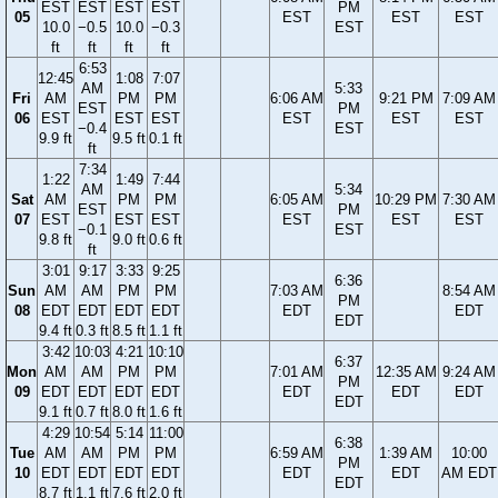
EST
EST
EST
EST
PM
05
EST
EST
EST
10.0
−0.5
10.0
−0.3
EST
ft
ft
ft
ft
6:53
12:45
1:08
7:07
AM
5:33
Fri
AM
PM
PM
6:06 AM
9:21 PM
7:09 AM
EST
PM
06
EST
EST
EST
EST
EST
EST
−0.4
EST
9.9 ft
9.5 ft
0.1 ft
ft
7:34
1:22
1:49
7:44
AM
5:34
Sat
AM
PM
PM
6:05 AM
10:29 PM
7:30 AM
EST
PM
07
EST
EST
EST
EST
EST
EST
−0.1
EST
9.8 ft
9.0 ft
0.6 ft
ft
3:01
9:17
3:33
9:25
6:36
Sun
AM
AM
PM
PM
7:03 AM
8:54 AM
PM
08
EDT
EDT
EDT
EDT
EDT
EDT
EDT
9.4 ft
0.3 ft
8.5 ft
1.1 ft
3:42
10:03
4:21
10:10
6:37
Mon
AM
AM
PM
PM
7:01 AM
12:35 AM
9:24 AM
PM
09
EDT
EDT
EDT
EDT
EDT
EDT
EDT
EDT
9.1 ft
0.7 ft
8.0 ft
1.6 ft
4:29
10:54
5:14
11:00
6:38
Tue
AM
AM
PM
PM
6:59 AM
1:39 AM
10:00
PM
10
EDT
EDT
EDT
EDT
EDT
EDT
AM EDT
EDT
8.7 ft
1.1 ft
7.6 ft
2.0 ft