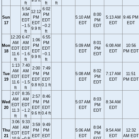
9.8 ft
ft
ft
ft
5:54
6:02
12:12
AM
PM
8:00
Sun
PM
5:10 AM
5:13 AM
9:46 PM
EDT
EDT
PM
17
EDT
EDT
EDT
EDT
−1.5
−0.2
EDT
9.9 ft
ft
ft
12:20
6:47
6:55
1:06
AM
AM
PM
8:01
Mon
PM
5:09 AM
6:08 AM
10:56
EDT
EDT
EDT
PM
18
EDT
EDT
EDT
PM EDT
11.6
−1.6
−0.1
EDT
9.9 ft
ft
ft
ft
1:13
7:40
2:00
7:49
AM
AM
8:02
Tue
PM
PM
5:08 AM
7:17 AM
11:51
EDT
EDT
PM
19
EDT
EDT
EDT
EDT
PM EDT
11.6
−1.5
EDT
9.8 ft
0.1 ft
ft
ft
2:07
8:35
2:57
8:46
AM
AM
8:03
Wed
PM
PM
5:07 AM
8:34 AM
EDT
EDT
PM
20
EDT
EDT
EDT
EDT
11.3
−1.2
EDT
9.6 ft
0.4 ft
ft
ft
3:06
9:33
3:59
9:49
AM
AM
8:04
Thu
PM
PM
5:06 AM
9:54 AM
12:32
EDT
EDT
PM
21
EDT
EDT
EDT
EDT
AM EDT
10.9
−0.8
EDT