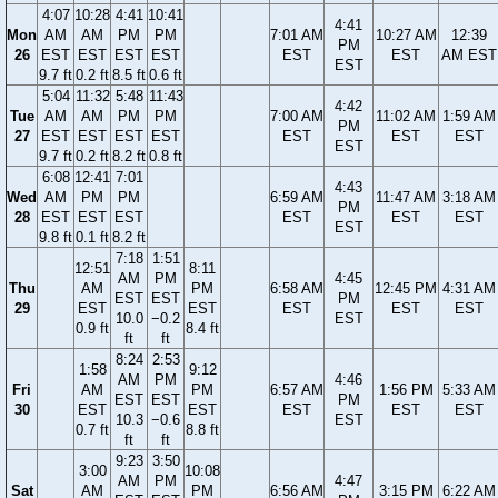
4:07
10:28
4:41
10:41
4:41
Mon
AM
AM
PM
PM
7:01 AM
10:27 AM
12:39
PM
26
EST
EST
EST
EST
EST
EST
AM EST
EST
9.7 ft
0.2 ft
8.5 ft
0.6 ft
5:04
11:32
5:48
11:43
4:42
Tue
AM
AM
PM
PM
7:00 AM
11:02 AM
1:59 AM
PM
27
EST
EST
EST
EST
EST
EST
EST
EST
9.7 ft
0.2 ft
8.2 ft
0.8 ft
6:08
12:41
7:01
4:43
Wed
AM
PM
PM
6:59 AM
11:47 AM
3:18 AM
PM
28
EST
EST
EST
EST
EST
EST
EST
9.8 ft
0.1 ft
8.2 ft
7:18
1:51
12:51
8:11
AM
PM
4:45
Thu
AM
PM
6:58 AM
12:45 PM
4:31 AM
EST
EST
PM
29
EST
EST
EST
EST
EST
10.0
−0.2
EST
0.9 ft
8.4 ft
ft
ft
8:24
2:53
1:58
9:12
AM
PM
4:46
Fri
AM
PM
6:57 AM
1:56 PM
5:33 AM
EST
EST
PM
30
EST
EST
EST
EST
EST
10.3
−0.6
EST
0.7 ft
8.8 ft
ft
ft
9:23
3:50
3:00
10:08
AM
PM
4:47
Sat
AM
PM
6:56 AM
3:15 PM
6:22 AM