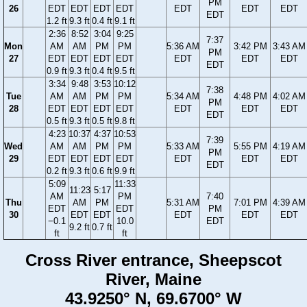
PM
26
EDT
EDT
EDT
EDT
EDT
EDT
EDT
EDT
1.2 ft
9.3 ft
0.4 ft
9.1 ft
2:36
8:52
3:04
9:25
7:37
Mon
AM
AM
PM
PM
5:36 AM
3:42 PM
3:43 AM
PM
27
EDT
EDT
EDT
EDT
EDT
EDT
EDT
EDT
0.9 ft
9.3 ft
0.4 ft
9.5 ft
3:34
9:48
3:53
10:12
7:38
Tue
AM
AM
PM
PM
5:34 AM
4:48 PM
4:02 AM
PM
28
EDT
EDT
EDT
EDT
EDT
EDT
EDT
EDT
0.5 ft
9.3 ft
0.5 ft
9.8 ft
4:23
10:37
4:37
10:53
7:39
Wed
AM
AM
PM
PM
5:33 AM
5:55 PM
4:19 AM
PM
29
EDT
EDT
EDT
EDT
EDT
EDT
EDT
EDT
0.2 ft
9.3 ft
0.6 ft
9.9 ft
5:09
11:33
11:23
5:17
AM
PM
7:40
Thu
AM
PM
5:31 AM
7:01 PM
4:39 AM
EDT
EDT
PM
30
EDT
EDT
EDT
EDT
EDT
−0.1
10.0
EDT
9.2 ft
0.7 ft
ft
ft
Cross River entrance, Sheepscot
River, Maine
43.9250° N, 69.6700° W