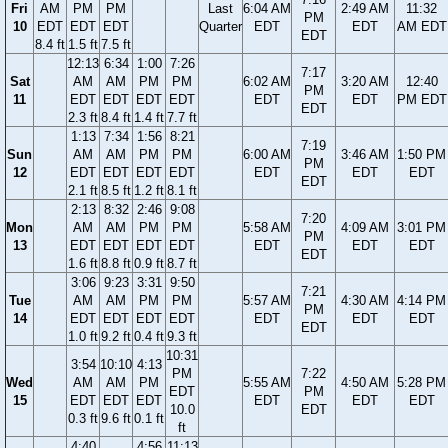
Fri
AM
PM
PM
Last
6:04 AM
2:49 AM
11:32
PM
10
EDT
EDT
EDT
Quarter
EDT
EDT
AM EDT
EDT
8.4 ft
1.5 ft
7.5 ft
12:13
6:34
1:00
7:26
7:17
Sat
AM
AM
PM
PM
6:02 AM
3:20 AM
12:40
PM
11
EDT
EDT
EDT
EDT
EDT
EDT
PM EDT
EDT
2.3 ft
8.4 ft
1.4 ft
7.7 ft
1:13
7:34
1:56
8:21
7:19
Sun
AM
AM
PM
PM
6:00 AM
3:46 AM
1:50 PM
PM
12
EDT
EDT
EDT
EDT
EDT
EDT
EDT
EDT
2.1 ft
8.5 ft
1.2 ft
8.1 ft
2:13
8:32
2:46
9:08
7:20
Mon
AM
AM
PM
PM
5:58 AM
4:09 AM
3:01 PM
PM
13
EDT
EDT
EDT
EDT
EDT
EDT
EDT
EDT
1.6 ft
8.8 ft
0.9 ft
8.7 ft
3:06
9:23
3:31
9:50
7:21
Tue
AM
AM
PM
PM
5:57 AM
4:30 AM
4:14 PM
PM
14
EDT
EDT
EDT
EDT
EDT
EDT
EDT
EDT
1.0 ft
9.2 ft
0.4 ft
9.3 ft
10:31
3:54
10:10
4:13
PM
7:22
Wed
AM
AM
PM
5:55 AM
4:50 AM
5:28 PM
EDT
PM
15
EDT
EDT
EDT
EDT
EDT
EDT
10.0
EDT
0.3 ft
9.6 ft
0.1 ft
ft
4:40
4:56
11:13