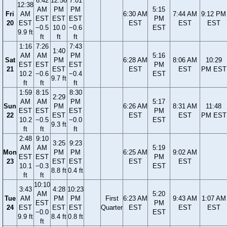
6:42
12:56
7:01
12:38
AM
PM
PM
5:15
Fri
AM
6:30 AM
7:44 AM
9:12 PM
EST
EST
EST
PM
20
EST
EST
EST
EST
−0.5
10.0
−0.6
EST
9.9 ft
ft
ft
ft
1:16
7:26
7:43
1:40
AM
AM
PM
5:16
Sat
PM
6:28 AM
8:06 AM
10:29
EST
EST
EST
PM
21
EST
EST
EST
PM EST
10.2
−0.6
−0.4
EST
9.7 ft
ft
ft
ft
1:59
8:15
8:30
2:29
AM
AM
PM
5:17
Sun
PM
6:26 AM
8:31 AM
11:48
EST
EST
EST
PM
22
EST
EST
EST
PM EST
10.2
−0.5
−0.0
EST
9.3 ft
ft
ft
ft
2:48
9:10
3:25
9:23
AM
AM
5:19
Mon
PM
PM
6:25 AM
9:02 AM
EST
EST
PM
23
EST
EST
EST
EST
10.1
−0.3
EST
8.8 ft
0.4 ft
ft
ft
10:10
3:43
4:28
10:23
AM
5:20
Tue
AM
PM
PM
First
6:23 AM
9:43 AM
1:07 AM
EST
PM
24
EST
EST
EST
Quarter
EST
EST
EST
−0.0
EST
9.9 ft
8.4 ft
0.8 ft
ft