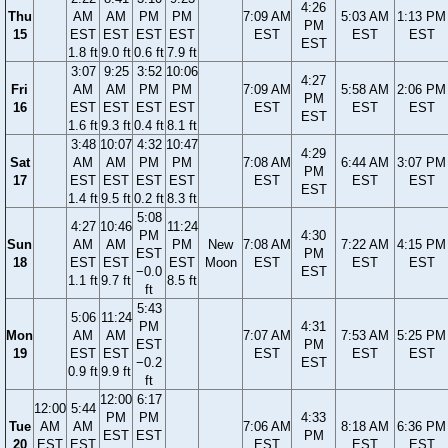
4:26
Thu
AM
AM
PM
PM
7:09 AM
5:03 AM
1:13 PM
PM
15
EST
EST
EST
EST
EST
EST
EST
EST
1.8 ft
9.0 ft
0.6 ft
7.9 ft
3:07
9:25
3:52
10:06
4:27
Fri
AM
AM
PM
PM
7:09 AM
5:58 AM
2:06 PM
PM
16
EST
EST
EST
EST
EST
EST
EST
EST
1.6 ft
9.3 ft
0.4 ft
8.1 ft
3:48
10:07
4:32
10:47
4:29
Sat
AM
AM
PM
PM
7:08 AM
6:44 AM
3:07 PM
PM
17
EST
EST
EST
EST
EST
EST
EST
EST
1.4 ft
9.5 ft
0.2 ft
8.3 ft
5:08
4:27
10:46
11:24
PM
4:30
Sun
AM
AM
PM
New
7:08 AM
7:22 AM
4:15 PM
EST
PM
18
EST
EST
EST
Moon
EST
EST
EST
−0.0
EST
1.1 ft
9.7 ft
8.5 ft
ft
5:43
5:06
11:24
PM
4:31
Mon
AM
AM
7:07 AM
7:53 AM
5:25 PM
EST
PM
19
EST
EST
EST
EST
EST
−0.2
EST
0.9 ft
9.9 ft
ft
12:00
6:17
12:00
5:44
PM
PM
4:33
Tue
AM
AM
7:06 AM
8:18 AM
6:36 PM
EST
EST
PM
20
EST
EST
EST
EST
EST