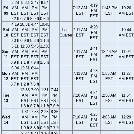
3:28
9:33
3:47
9:54
4:19
Fri
AM
AM
PM
PM
7:12 AM
11:43 PM
10:26
PM
09
EST
EST
EST
EST
EST
EST
AM EST
EST
9.2 ft
0.7 ft
8.9 ft
0.6 ft
4:19
10:31
4:44
10:45
4:20
Sat
AM
AM
PM
PM
Last
7:11 AM
10:44
PM
10
EST
EST
EST
EST
Quarter
EST
AM EST
EST
9.0 ft
0.9 ft
8.3 ft
1.1 ft
5:11
11:30
5:43
11:38
4:21
Sun
AM
AM
PM
PM
7:11 AM
12:48 AM
11:04
PM
11
EST
EST
EST
EST
EST
EST
AM EST
EST
8.9 ft
1.1 ft
7.9 ft
1.5 ft
6:04
12:31
6:44
4:23
Mon
AM
PM
PM
7:11 AM
1:53 AM
11:27
PM
12
EST
EST
EST
EST
EST
AM EST
EST
8.7 ft
1.2 ft
7.6 ft
12:35
7:00
1:31
7:44
4:24
Tue
AM
AM
PM
PM
7:10 AM
2:58 AM
11:54
PM
13
EST
EST
EST
EST
EST
EST
AM EST
EST
1.8 ft
8.7 ft
1.1 ft
7.6 ft
1:31
7:53
2:23
8:36
4:25
Wed
AM
AM
PM
PM
7:10 AM
4:03 AM
12:29
PM
14
EST
EST
EST
EST
EST
EST
PM EST
EST
1.9 ft
8.8 ft
0.9 ft
7.7 ft
2:22
8:41
3:10
9:23