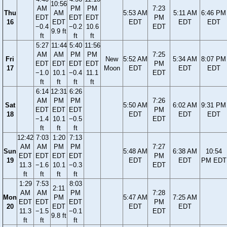
10:56
AM
PM
PM
7:23
Thu
AM
5:53 AM
5:11 AM
6:46 PM
EDT
EDT
EDT
PM
16
EDT
EDT
EDT
EDT
−0.4
−0.2
10.6
EDT
9.9 ft
ft
ft
ft
5:27
11:44
5:40
11:56
AM
AM
PM
PM
7:25
Fri
New
5:52 AM
5:34 AM
8:07 PM
EDT
EDT
EDT
EDT
PM
17
Moon
EDT
EDT
EDT
−1.0
10.1
−0.4
11.1
EDT
ft
ft
ft
ft
6:14
12:31
6:26
AM
PM
PM
7:26
Sat
5:50 AM
6:02 AM
9:31 PM
EDT
EDT
EDT
PM
18
EDT
EDT
EDT
−1.4
10.1
−0.5
EDT
ft
ft
ft
12:42
7:03
1:20
7:13
AM
AM
PM
PM
7:27
Sun
5:48 AM
6:38 AM
10:54
EDT
EDT
EDT
EDT
PM
19
EDT
EDT
PM EDT
11.3
−1.6
10.1
−0.3
EDT
ft
ft
ft
ft
1:29
7:53
8:03
2:11
AM
AM
PM
7:28
Mon
PM
5:47 AM
7:25 AM
EDT
EDT
EDT
PM
20
EDT
EDT
EDT
11.3
−1.5
−0.1
EDT
9.8 ft
ft
ft
ft