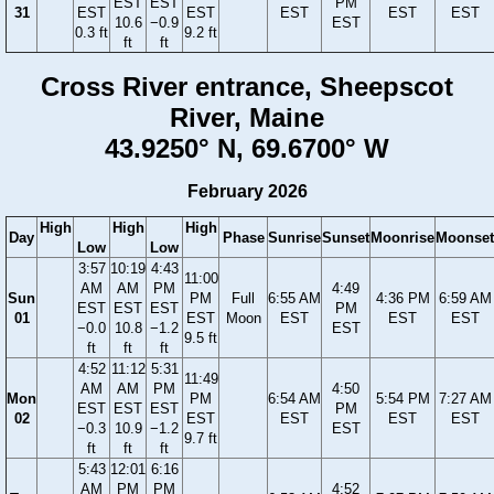
EST
EST
PM
31
EST
EST
EST
EST
EST
10.6
−0.9
EST
0.3 ft
9.2 ft
ft
ft
Cross River entrance, Sheepscot
River, Maine
43.9250° N, 69.6700° W
February 2026
High
High
High
Day
Phase
Sunrise
Sunset
Moonrise
Moonset
Low
Low
3:57
10:19
4:43
11:00
AM
AM
PM
4:49
Sun
PM
Full
6:55 AM
4:36 PM
6:59 AM
EST
EST
EST
PM
01
EST
Moon
EST
EST
EST
−0.0
10.8
−1.2
EST
9.5 ft
ft
ft
ft
4:52
11:12
5:31
11:49
AM
AM
PM
4:50
Mon
PM
6:54 AM
5:54 PM
7:27 AM
EST
EST
EST
PM
02
EST
EST
EST
EST
−0.3
10.9
−1.2
EST
9.7 ft
ft
ft
ft
5:43
12:01
6:16
AM
PM
PM
4:52