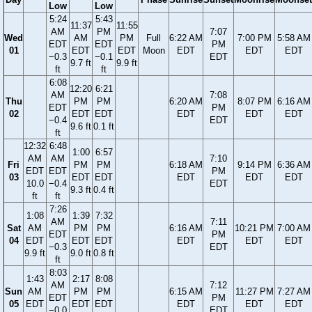
Low
Low
5:24
5:43
11:37
11:55
AM
PM
7:07
Wed
AM
PM
Full
6:22 AM
7:00 PM
5:58 AM
EDT
EDT
PM
01
EDT
EDT
Moon
EDT
EDT
EDT
−0.3
−0.1
EDT
9.7 ft
9.9 ft
ft
ft
6:08
12:20
6:21
AM
7:08
Thu
PM
PM
6:20 AM
8:07 PM
6:16 AM
EDT
PM
02
EDT
EDT
EDT
EDT
EDT
−0.4
EDT
9.6 ft
0.1 ft
ft
12:32
6:48
1:00
6:57
AM
AM
7:10
Fri
PM
PM
6:18 AM
9:14 PM
6:36 AM
EDT
EDT
PM
03
EDT
EDT
EDT
EDT
EDT
10.0
−0.4
EDT
9.3 ft
0.4 ft
ft
ft
7:26
1:08
1:39
7:32
AM
7:11
Sat
AM
PM
PM
6:16 AM
10:21 PM
7:00 AM
EDT
PM
04
EDT
EDT
EDT
EDT
EDT
EDT
−0.3
EDT
9.9 ft
9.0 ft
0.8 ft
ft
8:03
1:43
2:17
8:08
AM
7:12
Sun
AM
PM
PM
6:15 AM
11:27 PM
7:27 AM
EDT
PM
05
EDT
EDT
EDT
EDT
EDT
EDT
−0.0
EDT