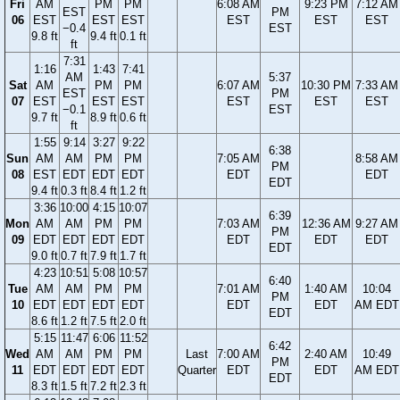
Fri
AM
PM
PM
6:08 AM
9:23 PM
7:12 AM
EST
PM
06
EST
EST
EST
EST
EST
EST
−0.4
EST
9.8 ft
9.4 ft
0.1 ft
ft
7:31
1:16
1:43
7:41
AM
5:37
Sat
AM
PM
PM
6:07 AM
10:30 PM
7:33 AM
EST
PM
07
EST
EST
EST
EST
EST
EST
−0.1
EST
9.7 ft
8.9 ft
0.6 ft
ft
1:55
9:14
3:27
9:22
6:38
Sun
AM
AM
PM
PM
7:05 AM
8:58 AM
PM
08
EST
EDT
EDT
EDT
EDT
EDT
EDT
9.4 ft
0.3 ft
8.4 ft
1.2 ft
3:36
10:00
4:15
10:07
6:39
Mon
AM
AM
PM
PM
7:03 AM
12:36 AM
9:27 AM
PM
09
EDT
EDT
EDT
EDT
EDT
EDT
EDT
EDT
9.0 ft
0.7 ft
7.9 ft
1.7 ft
4:23
10:51
5:08
10:57
6:40
Tue
AM
AM
PM
PM
7:01 AM
1:40 AM
10:04
PM
10
EDT
EDT
EDT
EDT
EDT
EDT
AM EDT
EDT
8.6 ft
1.2 ft
7.5 ft
2.0 ft
5:15
11:47
6:06
11:52
6:42
Wed
AM
AM
PM
PM
Last
7:00 AM
2:40 AM
10:49
PM
11
EDT
EDT
EDT
EDT
Quarter
EDT
EDT
AM EDT
EDT
8.3 ft
1.5 ft
7.2 ft
2.3 ft