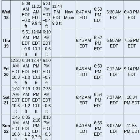
5:08
5:31
11:22
11:44
AM
PM
6:50
Wed
AM
PM
New
6:47 AM
6:30 AM
6:40 PM
EDT
EDT
PM
18
EDT
EDT
Moon
EDT
EDT
EDT
−0.0
−0.4
EDT
9.9 ft
9.8 ft
ft
ft
5:51
12:04
6:10
AM
PM
PM
6:52
Thu
6:45 AM
6:50 AM
7:56 PM
EDT
EDT
EDT
PM
19
EDT
EDT
EDT
−0.6
10.1
−0.6
EDT
ft
ft
ft
12:23
6:34
12:47
6:50
AM
AM
PM
PM
6:53
Fri
6:43 AM
7:12 AM
9:14 PM
EDT
EDT
EDT
EDT
PM
20
EDT
EDT
EDT
10.3
−1.0
10.1
−0.7
EDT
ft
ft
ft
ft
1:02
7:19
1:31
7:33
AM
AM
PM
PM
6:54
Sat
6:42 AM
7:37 AM
10:34
EDT
EDT
EDT
EDT
PM
21
EDT
EDT
PM EDT
10.6
−1.2
10.0
−0.6
EDT
ft
ft
ft
ft
1:45
8:05
8:18
2:18
AM
AM
PM
6:55
Sun
PM
6:40 AM
8:07 AM
11:55
EDT
EDT
EDT
PM
22
EDT
EDT
EDT
PM EDT
10.8
−1.2
−0.3
EDT
9.7 ft
ft
ft
ft