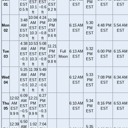
EST
EST
PM
01
EST
EST
EST
EST
EST
10.1
−0.6
EST
0.5 ft
9.2 ft
ft
ft
10:04
4:24
3:48
10:38
AM
PM
5:30
Mon
AM
PM
6:15 AM
4:48 PM
5:54 AM
EST
EST
PM
02
EST
EST
EST
EST
EST
10.3
−0.8
EST
0.0 ft
9.6 ft
ft
ft
4:38
10:53
5:08
11:21
AM
AM
PM
5:32
Tue
PM
Full
6:13 AM
6:00 PM
6:15 AM
EST
EST
EST
PM
03
EST
Moon
EST
EST
EST
−0.3
10.3
−0.8
EST
9.8 ft
ft
ft
ft
5:25
11:39
5:49
AM
AM
PM
5:33
Wed
6:12 AM
7:08 PM
6:34 AM
EST
EST
EST
PM
04
EST
EST
EST
−0.5
10.2
−0.6
EST
ft
ft
ft
6:09
6:27
12:02
12:21
AM
PM
5:34
Thu
AM
PM
6:10 AM
8:16 PM
6:53 AM
EST
EST
PM
05
EST
EST
EST
EST
EST
−0.5
−0.3
EST
9.9 ft
9.9 ft
ft
ft
6:50
12:39
1:02
7:04
AM
5:35