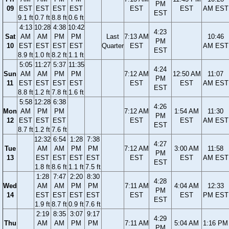
PM
09
EST
EST
EST
EST
EST
EST
AM EST
EST
9.1 ft
0.7 ft
8.8 ft
0.6 ft
4:13
10:28
4:38
10:42
4:23
Sat
AM
AM
PM
PM
Last
7:13 AM
10:46
PM
10
EST
EST
EST
EST
Quarter
EST
AM EST
EST
8.9 ft
1.0 ft
8.2 ft
1.1 ft
5:05
11:27
5:37
11:35
4:24
Sun
AM
AM
PM
PM
7:12 AM
12:50 AM
11:07
PM
11
EST
EST
EST
EST
EST
EST
AM EST
EST
8.8 ft
1.2 ft
7.8 ft
1.6 ft
5:58
12:28
6:38
4:26
Mon
AM
PM
PM
7:12 AM
1:54 AM
11:30
PM
12
EST
EST
EST
EST
EST
AM EST
EST
8.7 ft
1.2 ft
7.6 ft
12:32
6:54
1:28
7:38
4:27
Tue
AM
AM
PM
PM
7:12 AM
3:00 AM
11:58
PM
13
EST
EST
EST
EST
EST
EST
AM EST
EST
1.8 ft
8.6 ft
1.1 ft
7.5 ft
1:28
7:47
2:20
8:30
4:28
Wed
AM
AM
PM
PM
7:11 AM
4:04 AM
12:33
PM
14
EST
EST
EST
EST
EST
EST
PM EST
EST
1.9 ft
8.7 ft
0.9 ft
7.6 ft
2:19
8:35
3:07
9:17
4:29
Thu
AM
AM
PM
PM
7:11 AM
5:04 AM
1:16 PM
PM