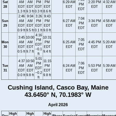
Sat
AM
AM
PM
PM
6:29 AM
2:20 PM
4:32 AM
PM
28
EDT
EDT
EDT
EDT
EDT
EDT
EDT
EDT
1.3 ft
9.3 ft
0.3 ft
8.6 ft
2:46
9:04
3:26
9:43
7:04
Sun
AM
AM
PM
PM
6:27 AM
3:34 PM
4:58 AM
PM
29
EDT
EDT
EDT
EDT
EDT
EDT
EDT
EDT
0.9 ft
9.5 ft
0.1 ft
9.0 ft
4:16
3:45
10:00
10:31
PM
7:05
Mon
AM
AM
PM
6:25 AM
4:45 PM
5:20 AM
EDT
PM
30
EDT
EDT
EDT
EDT
EDT
EDT
−0.1
EDT
0.5 ft
9.7 ft
9.4 ft
ft
5:01
4:37
10:50
11:15
PM
7:06
Tue
AM
AM
PM
6:24 AM
5:53 PM
5:39 AM
EDT
PM
31
EDT
EDT
EDT
EDT
EDT
EDT
−0.2
EDT
0.0 ft
9.8 ft
9.8 ft
ft
Cushing Island, Casco Bay, Maine
43.6450° N, 70.1983° W
April 2026
High
High
High
Day
Phase
Sunrise
Sunset
Moonrise
Moonset