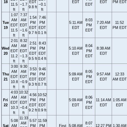
18
EDT
EDT
EDT
PM EDT
11.5
−1.7
−0.1
EDT
9.8 ft
ft
ft
ft
1:07
7:37
1:54
7:46
AM
AM
8:03
Tue
PM
PM
5:11 AM
7:20 AM
11:52
EDT
EDT
PM
19
EDT
EDT
EDT
EDT
PM EDT
11.5
−1.6
EDT
9.7 ft
0.1 ft
ft
ft
2:01
8:32
2:51
8:43
AM
AM
8:04
Wed
PM
PM
5:10 AM
8:38 AM
EDT
EDT
PM
20
EDT
EDT
EDT
EDT
11.2
−1.3
EDT
9.5 ft
0.4 ft
ft
ft
3:00
9:30
3:53
9:46
AM
AM
8:05
Thu
PM
PM
5:09 AM
9:57 AM
12:33
EDT
EDT
PM
21
EDT
EDT
EDT
EDT
AM EDT
10.8
−0.9
EDT
9.3 ft
0.7 ft
ft
ft
4:03
10:32
4:56
10:52
AM
AM
8:06
Fri
PM
PM
5:09 AM
11:14 AM
1:05 AM
EDT
EDT
PM
22
EDT
EDT
EDT
EDT
EDT
10.3
−0.4
EDT
9.2 ft
0.9 ft
ft
ft
11:33
5:08
5:57
11:59
AM
8:07
Sat
AM
PM
PM
First
5:08 AM
12:27 PM
1:30 AM