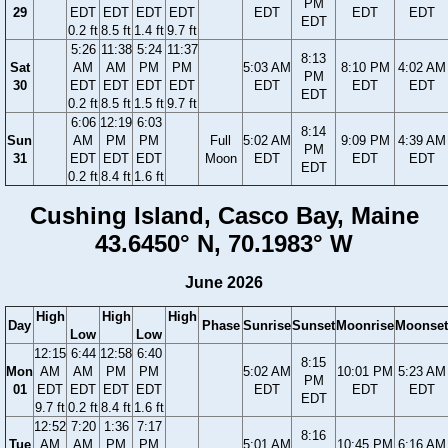
PM
29
EDT
EDT
EDT
EDT
EDT
EDT
EDT
EDT
0.2 ft
8.5 ft
1.4 ft
9.7 ft
5:26
11:38
5:24
11:37
8:13
Sat
AM
AM
PM
PM
5:03 AM
8:10 PM
4:02 AM
PM
30
EDT
EDT
EDT
EDT
EDT
EDT
EDT
EDT
0.2 ft
8.5 ft
1.5 ft
9.7 ft
6:06
12:19
6:03
8:14
Sun
AM
PM
PM
Full
5:02 AM
9:09 PM
4:39 AM
PM
31
EDT
EDT
EDT
Moon
EDT
EDT
EDT
EDT
0.2 ft
8.4 ft
1.6 ft
Cushing Island, Casco Bay, Maine
43.6450° N, 70.1983° W
June 2026
High
High
High
Day
Phase
Sunrise
Sunset
Moonrise
Moonset
Low
Low
12:15
6:44
12:58
6:40
8:15
Mon
AM
AM
PM
PM
5:02 AM
10:01 PM
5:23 AM
PM
01
EDT
EDT
EDT
EDT
EDT
EDT
EDT
EDT
9.7 ft
0.2 ft
8.4 ft
1.6 ft
12:52
7:20
1:36
7:17
8:16
Tue
AM
AM
PM
PM
5:01 AM
10:45 PM
6:16 AM