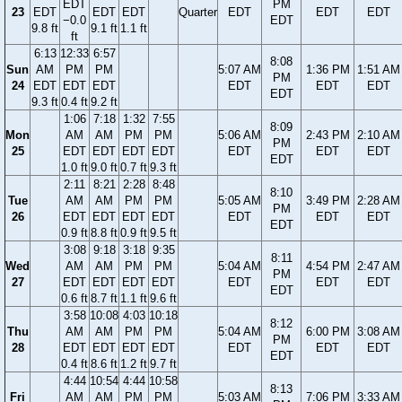
EDT
PM
23
EDT
EDT
EDT
Quarter
EDT
EDT
EDT
−0.0
EDT
9.8 ft
9.1 ft
1.1 ft
ft
6:13
12:33
6:57
8:08
Sun
AM
PM
PM
5:07 AM
1:36 PM
1:51 AM
PM
24
EDT
EDT
EDT
EDT
EDT
EDT
EDT
9.3 ft
0.4 ft
9.2 ft
1:06
7:18
1:32
7:55
8:09
Mon
AM
AM
PM
PM
5:06 AM
2:43 PM
2:10 AM
PM
25
EDT
EDT
EDT
EDT
EDT
EDT
EDT
EDT
1.0 ft
9.0 ft
0.7 ft
9.3 ft
2:11
8:21
2:28
8:48
8:10
Tue
AM
AM
PM
PM
5:05 AM
3:49 PM
2:28 AM
PM
26
EDT
EDT
EDT
EDT
EDT
EDT
EDT
EDT
0.9 ft
8.8 ft
0.9 ft
9.5 ft
3:08
9:18
3:18
9:35
8:11
Wed
AM
AM
PM
PM
5:04 AM
4:54 PM
2:47 AM
PM
27
EDT
EDT
EDT
EDT
EDT
EDT
EDT
EDT
0.6 ft
8.7 ft
1.1 ft
9.6 ft
3:58
10:08
4:03
10:18
8:12
Thu
AM
AM
PM
PM
5:04 AM
6:00 PM
3:08 AM
PM
28
EDT
EDT
EDT
EDT
EDT
EDT
EDT
EDT
0.4 ft
8.6 ft
1.2 ft
9.7 ft
4:44
10:54
4:44
10:58
8:13
Fri
AM
AM
PM
PM
5:03 AM
7:06 PM
3:33 AM