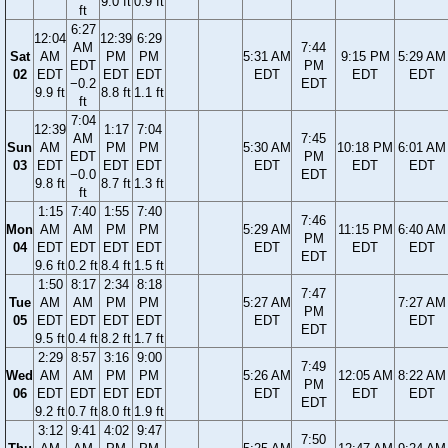
9.0 ft
0.9 ft
ft
6:27
12:04
12:39
6:29
AM
7:44
Sat
AM
PM
PM
5:31 AM
9:15 PM
5:29 AM
EDT
PM
02
EDT
EDT
EDT
EDT
EDT
EDT
−0.2
EDT
9.9 ft
8.8 ft
1.1 ft
ft
7:04
12:39
1:17
7:04
AM
7:45
Sun
AM
PM
PM
5:30 AM
10:18 PM
6:01 AM
EDT
PM
03
EDT
EDT
EDT
EDT
EDT
EDT
−0.0
EDT
9.8 ft
8.7 ft
1.3 ft
ft
1:15
7:40
1:55
7:40
7:46
Mon
AM
AM
PM
PM
5:29 AM
11:15 PM
6:40 AM
PM
04
EDT
EDT
EDT
EDT
EDT
EDT
EDT
EDT
9.6 ft
0.2 ft
8.4 ft
1.5 ft
1:50
8:17
2:34
8:18
7:47
Tue
AM
AM
PM
PM
5:27 AM
7:27 AM
PM
05
EDT
EDT
EDT
EDT
EDT
EDT
EDT
9.5 ft
0.4 ft
8.2 ft
1.7 ft
2:29
8:57
3:16
9:00
7:49
Wed
AM
AM
PM
PM
5:26 AM
12:05 AM
8:22 AM
PM
06
EDT
EDT
EDT
EDT
EDT
EDT
EDT
EDT
9.2 ft
0.7 ft
8.0 ft
1.9 ft
3:12
9:41
4:02
9:47
7:50