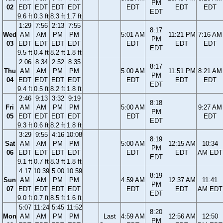
PM
02
EDT
EDT
EDT
EDT
EDT
EDT
EDT
EDT
9.6 ft
0.3 ft
8.3 ft
1.7 ft
1:29
7:56
2:13
7:55
8:17
Wed
AM
AM
PM
PM
5:01 AM
11:21 PM
7:16 AM
PM
03
EDT
EDT
EDT
EDT
EDT
EDT
EDT
EDT
9.5 ft
0.4 ft
8.2 ft
1.8 ft
2:06
8:34
2:52
8:35
8:17
Thu
AM
AM
PM
PM
5:00 AM
11:51 PM
8:21 AM
PM
04
EDT
EDT
EDT
EDT
EDT
EDT
EDT
EDT
9.4 ft
0.5 ft
8.2 ft
1.8 ft
2:46
9:13
3:32
9:19
8:18
Fri
AM
AM
PM
PM
5:00 AM
9:27 AM
PM
05
EDT
EDT
EDT
EDT
EDT
EDT
EDT
9.3 ft
0.6 ft
8.2 ft
1.8 ft
3:29
9:55
4:16
10:08
8:19
Sat
AM
AM
PM
PM
5:00 AM
12:15 AM
10:34
PM
06
EDT
EDT
EDT
EDT
EDT
EDT
AM EDT
EDT
9.1 ft
0.7 ft
8.3 ft
1.8 ft
4:17
10:39
5:00
10:59
8:19
Sun
AM
AM
PM
PM
4:59 AM
12:37 AM
11:41
PM
07
EDT
EDT
EDT
EDT
EDT
EDT
AM EDT
EDT
9.0 ft
0.7 ft
8.5 ft
1.6 ft
5:07
11:24
5:45
11:52
8:20
Mon
AM
AM
PM
PM
Last
4:59 AM
12:56 AM
12:50
PM