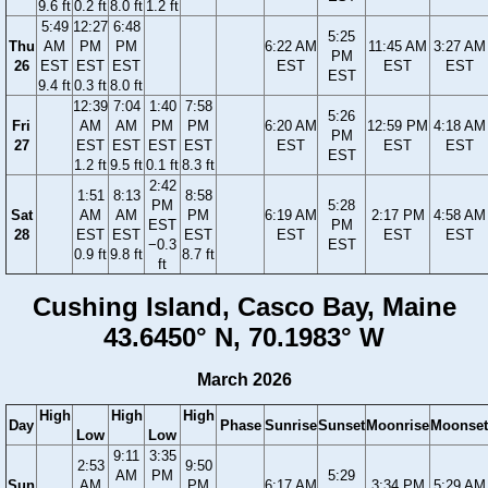
9.6 ft
0.2 ft
8.0 ft
1.2 ft
5:49
12:27
6:48
5:25
Thu
AM
PM
PM
6:22 AM
11:45 AM
3:27 AM
PM
26
EST
EST
EST
EST
EST
EST
EST
9.4 ft
0.3 ft
8.0 ft
12:39
7:04
1:40
7:58
5:26
Fri
AM
AM
PM
PM
6:20 AM
12:59 PM
4:18 AM
PM
27
EST
EST
EST
EST
EST
EST
EST
EST
1.2 ft
9.5 ft
0.1 ft
8.3 ft
2:42
1:51
8:13
8:58
PM
5:28
Sat
AM
AM
PM
6:19 AM
2:17 PM
4:58 AM
EST
PM
28
EST
EST
EST
EST
EST
EST
−0.3
EST
0.9 ft
9.8 ft
8.7 ft
ft
Cushing Island, Casco Bay, Maine
43.6450° N, 70.1983° W
March 2026
High
High
High
Day
Phase
Sunrise
Sunset
Moonrise
Moonset
Low
Low
9:11
3:35
2:53
9:50
AM
PM
5:29
Sun
AM
PM
6:17 AM
3:34 PM
5:29 AM