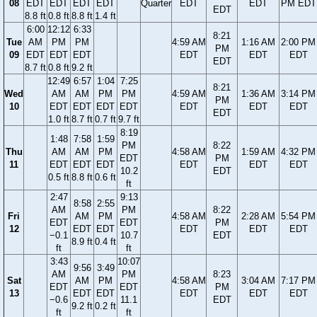
08
EDT
EDT
EDT
EDT
Quarter
EDT
EDT
PM EDT
EDT
8.8 ft
0.8 ft
8.8 ft
1.4 ft
6:00
12:12
6:33
8:21
Tue
AM
PM
PM
4:59 AM
1:16 AM
2:00 PM
PM
09
EDT
EDT
EDT
EDT
EDT
EDT
EDT
8.7 ft
0.8 ft
9.2 ft
12:49
6:57
1:04
7:25
8:21
Wed
AM
AM
PM
PM
4:59 AM
1:36 AM
3:14 PM
PM
10
EDT
EDT
EDT
EDT
EDT
EDT
EDT
EDT
1.0 ft
8.7 ft
0.7 ft
9.7 ft
8:19
1:48
7:58
1:59
PM
8:22
Thu
AM
AM
PM
4:58 AM
1:59 AM
4:32 PM
EDT
PM
11
EDT
EDT
EDT
EDT
EDT
EDT
10.2
EDT
0.5 ft
8.8 ft
0.6 ft
ft
2:47
9:13
8:58
2:55
AM
PM
8:22
Fri
AM
PM
4:58 AM
2:28 AM
5:54 PM
EDT
EDT
PM
12
EDT
EDT
EDT
EDT
EDT
−0.1
10.7
EDT
8.9 ft
0.4 ft
ft
ft
3:43
10:07
9:56
3:49
AM
PM
8:23
Sat
AM
PM
4:58 AM
3:04 AM
7:17 PM
EDT
EDT
PM
13
EDT
EDT
EDT
EDT
EDT
−0.6
11.1
EDT
9.2 ft
0.2 ft
ft
ft