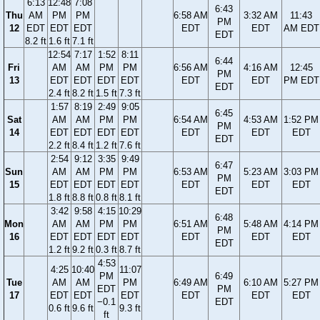
6:13
12:48
7:08
6:43
Thu
AM
PM
PM
6:58 AM
3:32 AM
11:43
PM
12
EDT
EDT
EDT
EDT
EDT
AM EDT
EDT
8.2 ft
1.6 ft
7.1 ft
12:54
7:17
1:52
8:11
6:44
Fri
AM
AM
PM
PM
6:56 AM
4:16 AM
12:45
PM
13
EDT
EDT
EDT
EDT
EDT
EDT
PM EDT
EDT
2.4 ft
8.2 ft
1.5 ft
7.3 ft
1:57
8:19
2:49
9:05
6:45
Sat
AM
AM
PM
PM
6:54 AM
4:53 AM
1:52 PM
PM
14
EDT
EDT
EDT
EDT
EDT
EDT
EDT
EDT
2.2 ft
8.4 ft
1.2 ft
7.6 ft
2:54
9:12
3:35
9:49
6:47
Sun
AM
AM
PM
PM
6:53 AM
5:23 AM
3:03 PM
PM
15
EDT
EDT
EDT
EDT
EDT
EDT
EDT
EDT
1.8 ft
8.8 ft
0.8 ft
8.1 ft
3:42
9:58
4:15
10:29
6:48
Mon
AM
AM
PM
PM
6:51 AM
5:48 AM
4:14 PM
PM
16
EDT
EDT
EDT
EDT
EDT
EDT
EDT
EDT
1.2 ft
9.2 ft
0.3 ft
8.7 ft
4:53
4:25
10:40
11:07
PM
6:49
Tue
AM
AM
PM
6:49 AM
6:10 AM
5:27 PM
EDT
PM
17
EDT
EDT
EDT
EDT
EDT
EDT
−0.1
EDT
0.6 ft
9.6 ft
9.3 ft
ft