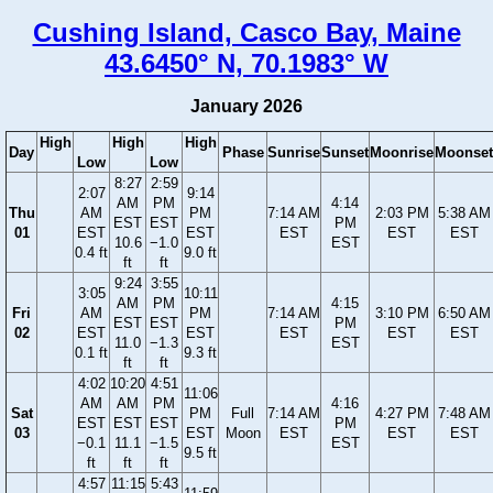
Cushing Island, Casco Bay, Maine
43.6450° N, 70.1983° W
January 2026
High
High
High
Day
Phase
Sunrise
Sunset
Moonrise
Moonset
Low
Low
8:27
2:59
2:07
9:14
AM
PM
4:14
Thu
AM
PM
7:14 AM
2:03 PM
5:38 AM
EST
EST
PM
01
EST
EST
EST
EST
EST
10.6
−1.0
EST
0.4 ft
9.0 ft
ft
ft
9:24
3:55
3:05
10:11
AM
PM
4:15
Fri
AM
PM
7:14 AM
3:10 PM
6:50 AM
EST
EST
PM
02
EST
EST
EST
EST
EST
11.0
−1.3
EST
0.1 ft
9.3 ft
ft
ft
4:02
10:20
4:51
11:06
AM
AM
PM
4:16
Sat
PM
Full
7:14 AM
4:27 PM
7:48 AM
EST
EST
EST
PM
03
EST
Moon
EST
EST
EST
−0.1
11.1
−1.5
EST
9.5 ft
ft
ft
ft
4:57
11:15
5:43