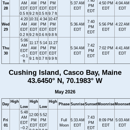
7:40
Tue
AM
AM
PM
PM
5:37 AM
4:50 PM
4:04 AM
PM
28
EDT
EDT
EDT
EDT
EDT
EDT
EDT
EDT
0.5 ft
9.2 ft
0.5 ft
9.7 ft
4:20
10:31
4:34
10:47
7:40
Wed
AM
AM
PM
PM
5:36 AM
5:56 PM
4:22 AM
PM
29
EDT
EDT
EDT
EDT
EDT
EDT
EDT
EDT
0.2 ft
9.2 ft
0.6 ft
9.8 ft
5:06
11:17
5:14
11:27
AM
7:42
Thu
AM
PM
PM
5:34 AM
7:02 PM
4:41 AM
EDT
PM
30
EDT
EDT
EDT
EDT
EDT
EDT
−0.1
EDT
9.1 ft
0.7 ft
9.9 ft
ft
Cushing Island, Casco Bay, Maine
43.6450° N, 70.1983° W
May 2026
High
High
High
Day
Phase
Sunrise
Sunset
Moonrise
Moonset
Low
Low
5:48
12:00
5:52
AM
7:43
Fri
PM
PM
Full
5:33 AM
8:09 PM
5:03 AM
EDT
PM
01
EDT
EDT
Moon
EDT
EDT
EDT
−0.2
EDT