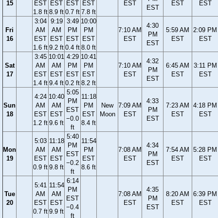
15
EST
EST
EST
EST
EST
EST
EST
EST
1.8 ft
8.9 ft
0.7 ft
7.8 ft
3:04
9:19
3:49
10:00
4:30
Fri
AM
AM
PM
PM
7:10 AM
5:59 AM
2:09 PM
PM
16
EST
EST
EST
EST
EST
EST
EST
EST
1.6 ft
9.2 ft
0.4 ft
8.0 ft
3:45
10:01
4:29
10:41
4:32
Sat
AM
AM
PM
PM
7:10 AM
6:45 AM
3:11 PM
PM
17
EST
EST
EST
EST
EST
EST
EST
EST
1.4 ft
9.4 ft
0.2 ft
8.2 ft
5:05
4:24
10:40
11:18
PM
4:33
Sun
AM
AM
PM
New
7:09 AM
7:23 AM
4:18 PM
EST
PM
18
EST
EST
EST
Moon
EST
EST
EST
−0.0
EST
1.2 ft
9.6 ft
8.4 ft
ft
5:40
5:03
11:18
11:54
PM
4:34
Mon
AM
AM
PM
7:08 AM
7:54 AM
5:28 PM
EST
PM
19
EST
EST
EST
EST
EST
EST
−0.2
EST
0.9 ft
9.8 ft
8.6 ft
ft
6:14
5:41
11:54
PM
4:35
Tue
AM
AM
7:08 AM
8:20 AM
6:39 PM
EST
PM
20
EST
EST
EST
EST
EST
−0.4
EST
0.7 ft
9.9 ft
ft