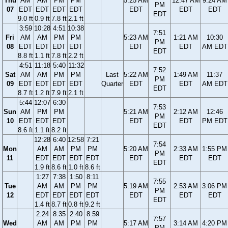
Thu
AM
AM
PM
PM
5:25 AM
12:47 AM
9:24 AM
PM
07
EDT
EDT
EDT
EDT
EDT
EDT
EDT
EDT
9.0 ft
0.9 ft
7.8 ft
2.1 ft
3:59
10:28
4:51
10:38
7:51
Fri
AM
AM
PM
PM
5:23 AM
1:21 AM
10:30
PM
08
EDT
EDT
EDT
EDT
EDT
EDT
AM EDT
EDT
8.8 ft
1.1 ft
7.8 ft
2.2 ft
4:51
11:18
5:40
11:32
7:52
Sat
AM
AM
PM
PM
Last
5:22 AM
1:49 AM
11:37
PM
09
EDT
EDT
EDT
EDT
Quarter
EDT
EDT
AM EDT
EDT
8.7 ft
1.2 ft
7.9 ft
2.1 ft
5:44
12:07
6:30
7:53
Sun
AM
PM
PM
5:21 AM
2:12 AM
12:46
PM
10
EDT
EDT
EDT
EDT
EDT
PM EDT
EDT
8.6 ft
1.1 ft
8.2 ft
12:28
6:40
12:58
7:21
7:54
Mon
AM
AM
PM
PM
5:20 AM
2:33 AM
1:55 PM
PM
11
EDT
EDT
EDT
EDT
EDT
EDT
EDT
EDT
1.9 ft
8.6 ft
1.0 ft
8.6 ft
1:27
7:38
1:50
8:11
7:55
Tue
AM
AM
PM
PM
5:19 AM
2:53 AM
3:06 PM
PM
12
EDT
EDT
EDT
EDT
EDT
EDT
EDT
EDT
1.4 ft
8.7 ft
0.8 ft
9.2 ft
2:24
8:35
2:40
8:59
7:57
Wed
AM
AM
PM
PM
5:17 AM
3:14 AM
4:20 PM
PM