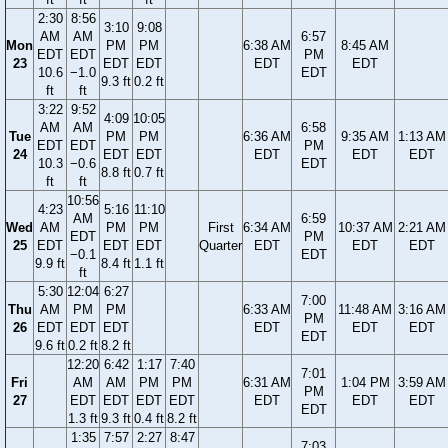
2:30
8:56
3:10
9:08
AM
AM
6:57
Mon
PM
PM
6:38 AM
8:45 AM
EDT
EDT
PM
23
EDT
EDT
EDT
EDT
10.6
−1.0
EDT
9.3 ft
0.2 ft
ft
ft
3:22
9:52
4:09
10:05
AM
AM
6:58
Tue
PM
PM
6:36 AM
9:35 AM
1:13 AM
EDT
EDT
PM
24
EDT
EDT
EDT
EDT
EDT
10.3
−0.6
EDT
8.8 ft
0.7 ft
ft
ft
10:56
4:23
5:16
11:10
AM
6:59
Wed
AM
PM
PM
First
6:34 AM
10:37 AM
2:21 AM
EDT
PM
25
EDT
EDT
EDT
Quarter
EDT
EDT
EDT
−0.1
EDT
9.9 ft
8.4 ft
1.1 ft
ft
5:30
12:04
6:27
7:00
Thu
AM
PM
PM
6:33 AM
11:48 AM
3:16 AM
PM
26
EDT
EDT
EDT
EDT
EDT
EDT
EDT
9.6 ft
0.2 ft
8.2 ft
12:20
6:42
1:17
7:40
7:01
Fri
AM
AM
PM
PM
6:31 AM
1:04 PM
3:59 AM
PM
27
EDT
EDT
EDT
EDT
EDT
EDT
EDT
EDT
1.3 ft
9.3 ft
0.4 ft
8.2 ft
1:35
7:57
2:27
8:47
7:03