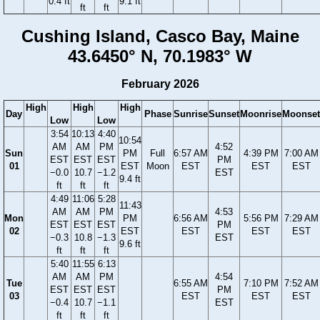
0.4 ft
9.1 ft
ft
ft
Cushing Island, Casco Bay, Maine
43.6450° N, 70.1983° W
February 2026
High
High
High
Day
Phase
Sunrise
Sunset
Moonrise
Moonset
Low
Low
3:54
10:13
4:40
10:54
AM
AM
PM
4:52
Sun
PM
Full
6:57 AM
4:39 PM
7:00 AM
EST
EST
EST
PM
01
EST
Moon
EST
EST
EST
−0.0
10.7
−1.2
EST
9.4 ft
ft
ft
ft
4:49
11:06
5:28
11:43
AM
AM
PM
4:53
Mon
PM
6:56 AM
5:56 PM
7:29 AM
EST
EST
EST
PM
02
EST
EST
EST
EST
−0.3
10.8
−1.3
EST
9.6 ft
ft
ft
ft
5:40
11:55
6:13
AM
AM
PM
4:54
Tue
6:55 AM
7:10 PM
7:52 AM
EST
EST
EST
PM
03
EST
EST
EST
−0.4
10.7
−1.1
EST
ft
ft
ft