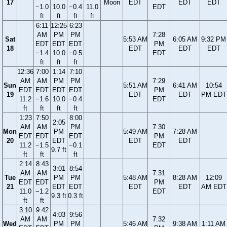
17
Moon
EDT
EDT
EDT
−1.0
10.0
−0.4
11.0
EDT
ft
ft
ft
ft
6:11
12:25
6:23
AM
PM
PM
7:28
Sat
5:53 AM
6:05 AM
9:32 PM
EDT
EDT
EDT
PM
18
EDT
EDT
EDT
−1.4
10.0
−0.5
EDT
ft
ft
ft
12:36
7:00
1:14
7:10
AM
AM
PM
PM
7:29
Sun
5:51 AM
6:41 AM
10:54
EDT
EDT
EDT
EDT
PM
19
EDT
EDT
PM EDT
11.2
−1.6
10.0
−0.4
EDT
ft
ft
ft
ft
1:23
7:50
8:00
2:05
AM
AM
PM
7:30
Mon
PM
5:49 AM
7:28 AM
EDT
EDT
EDT
PM
20
EDT
EDT
EDT
11.2
−1.5
−0.1
EDT
9.7 ft
ft
ft
ft
2:14
8:43
3:01
8:54
AM
AM
7:31
Tue
PM
PM
5:48 AM
8:28 AM
12:09
EDT
EDT
PM
21
EDT
EDT
EDT
EDT
AM EDT
11.0
−1.2
EDT
9.3 ft
0.3 ft
ft
ft
3:10
9:42
4:03
9:56
AM
AM
7:32
Wed
PM
PM
5:46 AM
9:38 AM
1:11 AM