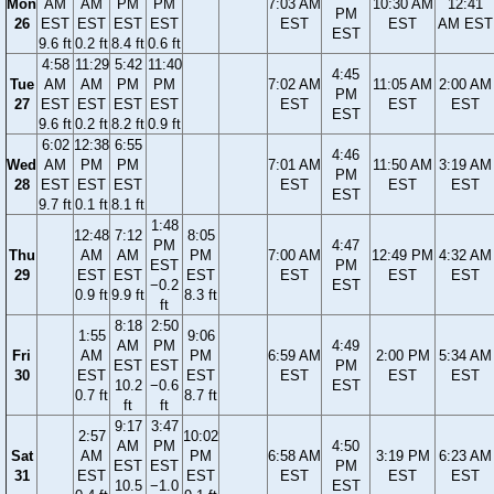
Mon
AM
AM
PM
PM
7:03 AM
10:30 AM
12:41
PM
26
EST
EST
EST
EST
EST
EST
AM EST
EST
9.6 ft
0.2 ft
8.4 ft
0.6 ft
4:58
11:29
5:42
11:40
4:45
Tue
AM
AM
PM
PM
7:02 AM
11:05 AM
2:00 AM
PM
27
EST
EST
EST
EST
EST
EST
EST
EST
9.6 ft
0.2 ft
8.2 ft
0.9 ft
6:02
12:38
6:55
4:46
Wed
AM
PM
PM
7:01 AM
11:50 AM
3:19 AM
PM
28
EST
EST
EST
EST
EST
EST
EST
9.7 ft
0.1 ft
8.1 ft
1:48
12:48
7:12
8:05
PM
4:47
Thu
AM
AM
PM
7:00 AM
12:49 PM
4:32 AM
EST
PM
29
EST
EST
EST
EST
EST
EST
−0.2
EST
0.9 ft
9.9 ft
8.3 ft
ft
8:18
2:50
1:55
9:06
AM
PM
4:49
Fri
AM
PM
6:59 AM
2:00 PM
5:34 AM
EST
EST
PM
30
EST
EST
EST
EST
EST
10.2
−0.6
EST
0.7 ft
8.7 ft
ft
ft
9:17
3:47
2:57
10:02
AM
PM
4:50
Sat
AM
PM
6:58 AM
3:19 PM
6:23 AM
EST
EST
PM
31
EST
EST
EST
EST
EST
10.5
−1.0
EST