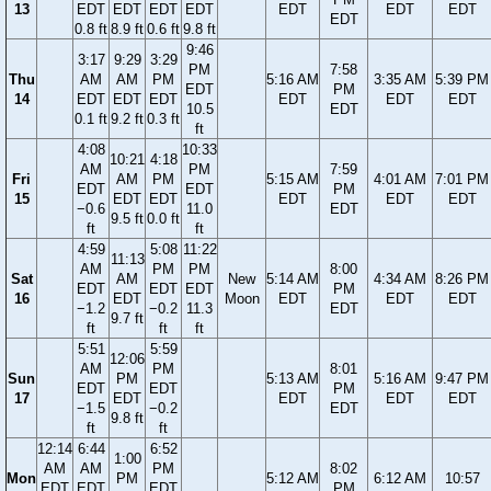
13
EDT
EDT
EDT
EDT
EDT
EDT
EDT
EDT
0.8 ft
8.9 ft
0.6 ft
9.8 ft
9:46
3:17
9:29
3:29
PM
7:58
Thu
AM
AM
PM
5:16 AM
3:35 AM
5:39 PM
EDT
PM
14
EDT
EDT
EDT
EDT
EDT
EDT
10.5
EDT
0.1 ft
9.2 ft
0.3 ft
ft
4:08
10:33
10:21
4:18
AM
PM
7:59
Fri
AM
PM
5:15 AM
4:01 AM
7:01 PM
EDT
EDT
PM
15
EDT
EDT
EDT
EDT
EDT
−0.6
11.0
EDT
9.5 ft
0.0 ft
ft
ft
4:59
5:08
11:22
11:13
AM
PM
PM
8:00
Sat
AM
New
5:14 AM
4:34 AM
8:26 PM
EDT
EDT
EDT
PM
16
EDT
Moon
EDT
EDT
EDT
−1.2
−0.2
11.3
EDT
9.7 ft
ft
ft
ft
5:51
5:59
12:06
AM
PM
8:01
Sun
PM
5:13 AM
5:16 AM
9:47 PM
EDT
EDT
PM
17
EDT
EDT
EDT
EDT
−1.5
−0.2
EDT
9.8 ft
ft
ft
12:14
6:44
6:52
1:00
AM
AM
PM
8:02
Mon
PM
5:12 AM
6:12 AM
10:57
EDT
EDT
EDT
PM