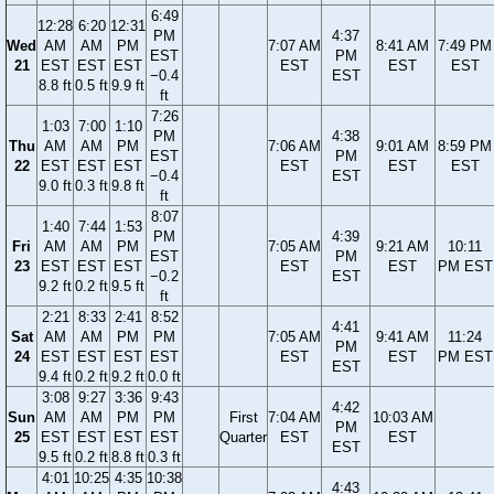
6:49
12:28
6:20
12:31
PM
4:37
Wed
AM
AM
PM
7:07 AM
8:41 AM
7:49 PM
EST
PM
21
EST
EST
EST
EST
EST
EST
−0.4
EST
8.8 ft
0.5 ft
9.9 ft
ft
7:26
1:03
7:00
1:10
PM
4:38
Thu
AM
AM
PM
7:06 AM
9:01 AM
8:59 PM
EST
PM
22
EST
EST
EST
EST
EST
EST
−0.4
EST
9.0 ft
0.3 ft
9.8 ft
ft
8:07
1:40
7:44
1:53
PM
4:39
Fri
AM
AM
PM
7:05 AM
9:21 AM
10:11
EST
PM
23
EST
EST
EST
EST
EST
PM EST
−0.2
EST
9.2 ft
0.2 ft
9.5 ft
ft
2:21
8:33
2:41
8:52
4:41
Sat
AM
AM
PM
PM
7:05 AM
9:41 AM
11:24
PM
24
EST
EST
EST
EST
EST
EST
PM EST
EST
9.4 ft
0.2 ft
9.2 ft
0.0 ft
3:08
9:27
3:36
9:43
4:42
Sun
AM
AM
PM
PM
First
7:04 AM
10:03 AM
PM
25
EST
EST
EST
EST
Quarter
EST
EST
EST
9.5 ft
0.2 ft
8.8 ft
0.3 ft
4:01
10:25
4:35
10:38
4:43