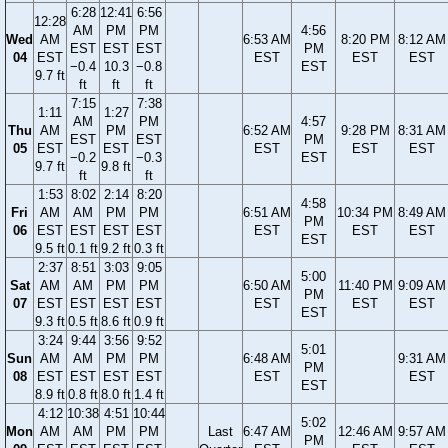
6:28
12:41
6:56
12:28
AM
PM
PM
4:56
Wed
AM
6:53 AM
8:20 PM
8:12 AM
EST
EST
EST
PM
04
EST
EST
EST
EST
−0.4
10.3
−0.8
EST
9.7 ft
ft
ft
ft
7:15
7:38
1:11
1:27
AM
PM
4:57
Thu
AM
PM
6:52 AM
9:28 PM
8:31 AM
EST
EST
PM
05
EST
EST
EST
EST
EST
−0.2
−0.3
EST
9.7 ft
9.8 ft
ft
ft
1:53
8:02
2:14
8:20
4:58
Fri
AM
AM
PM
PM
6:51 AM
10:34 PM
8:49 AM
PM
06
EST
EST
EST
EST
EST
EST
EST
EST
9.5 ft
0.1 ft
9.2 ft
0.3 ft
2:37
8:51
3:03
9:05
5:00
Sat
AM
AM
PM
PM
6:50 AM
11:40 PM
9:09 AM
PM
07
EST
EST
EST
EST
EST
EST
EST
EST
9.3 ft
0.5 ft
8.6 ft
0.9 ft
3:24
9:44
3:56
9:52
5:01
Sun
AM
AM
PM
PM
6:48 AM
9:31 AM
PM
08
EST
EST
EST
EST
EST
EST
EST
8.9 ft
0.8 ft
8.0 ft
1.4 ft
4:12
10:38
4:51
10:44
5:02
Mon
AM
AM
PM
PM
Last
6:47 AM
12:46 AM
9:57 AM
PM