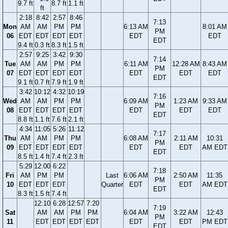
9.7 ft
8.7 ft
1.1 ft
ft
2:18
8:42
2:57
8:46
7:13
Mon
AM
AM
PM
PM
6:13 AM
8:01 AM
PM
06
EDT
EDT
EDT
EDT
EDT
EDT
EDT
9.4 ft
0.3 ft
8.3 ft
1.5 ft
2:57
9:25
3:42
9:30
7:14
Tue
AM
AM
PM
PM
6:11 AM
12:28 AM
8:43 AM
PM
07
EDT
EDT
EDT
EDT
EDT
EDT
EDT
EDT
9.1 ft
0.7 ft
7.9 ft
1.9 ft
3:42
10:12
4:32
10:19
7:16
Wed
AM
AM
PM
PM
6:09 AM
1:23 AM
9:33 AM
PM
08
EDT
EDT
EDT
EDT
EDT
EDT
EDT
EDT
8.8 ft
1.1 ft
7.6 ft
2.1 ft
4:34
11:05
5:26
11:12
7:17
Thu
AM
AM
PM
PM
6:08 AM
2:11 AM
10:31
PM
09
EDT
EDT
EDT
EDT
EDT
EDT
AM EDT
EDT
8.5 ft
1.4 ft
7.4 ft
2.3 ft
5:29
12:00
6:22
7:18
Fri
AM
PM
PM
Last
6:06 AM
2:50 AM
11:35
PM
10
EDT
EDT
EDT
Quarter
EDT
EDT
AM EDT
EDT
8.3 ft
1.5 ft
7.4 ft
12:10
6:28
12:57
7:20
7:19
Sat
AM
AM
PM
PM
6:04 AM
3:22 AM
12:43
PM
11
EDT
EDT
EDT
EDT
EDT
EDT
PM EDT
EDT