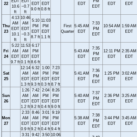
EDT
EDT
PM
22
EDT
EDT
EDT
EDT
EDT
10.6
−0.7
EDT
9.0 ft
0.8 ft
ft
ft
4:13
10:46
5:10
11:03
AM
AM
7:33
Thu
PM
PM
First
5:45 AM
10:54 AM
1:59 AM
EDT
EDT
PM
23
EDT
EDT
Quarter
EDT
EDT
EDT
10.1
−0.3
EDT
8.7 ft
1.1 ft
ft
ft
5:22
11:53
6:17
7:35
Fri
AM
AM
PM
5:43 AM
12:11 PM
2:35 AM
PM
24
EDT
EDT
EDT
EDT
EDT
EDT
EDT
9.7 ft
0.1 ft
8.6 ft
12:14
6:32
1:00
7:23
7:36
Sat
AM
AM
PM
PM
5:41 AM
1:25 PM
3:02 AM
PM
25
EDT
EDT
EDT
EDT
EDT
EDT
EDT
EDT
1.3 ft
9.3 ft
0.3 ft
8.7 ft
1:26
7:42
2:04
8:26
7:37
Sun
AM
AM
PM
PM
5:40 AM
2:36 PM
3:25 AM
PM
26
EDT
EDT
EDT
EDT
EDT
EDT
EDT
EDT
1.2 ft
9.2 ft
0.4 ft
9.0 ft
2:33
8:46
3:01
9:19
7:38
Mon
AM
AM
PM
PM
5:38 AM
3:44 PM
3:45 AM
PM
27
EDT
EDT
EDT
EDT
EDT
EDT
EDT
EDT
0.9 ft
9.2 ft
0.4 ft
9.4 ft
3:31
9:42
3:50
10:06