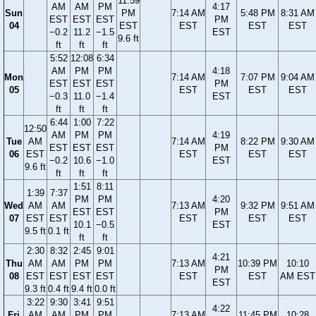
11:59
AM
AM
PM
4:17
Sun
PM
7:14 AM
5:48 PM
8:31 AM
EST
EST
EST
PM
04
EST
EST
EST
EST
−0.2
11.2
−1.5
EST
9.6 ft
ft
ft
ft
5:52
12:08
6:34
AM
PM
PM
4:18
Mon
7:14 AM
7:07 PM
9:04 AM
EST
EST
EST
PM
05
EST
EST
EST
−0.3
11.0
−1.4
EST
ft
ft
ft
6:44
1:00
7:22
12:50
AM
PM
PM
4:19
Tue
AM
7:14 AM
8:22 PM
9:30 AM
EST
EST
EST
PM
06
EST
EST
EST
EST
−0.2
10.6
−1.0
EST
9.6 ft
ft
ft
ft
1:51
8:11
1:39
7:37
PM
PM
4:20
Wed
AM
AM
7:13 AM
9:32 PM
9:51 AM
EST
EST
PM
07
EST
EST
EST
EST
EST
10.1
−0.5
EST
9.5 ft
0.1 ft
ft
ft
2:30
8:32
2:45
9:01
4:21
Thu
AM
AM
PM
PM
7:13 AM
10:39 PM
10:10
PM
08
EST
EST
EST
EST
EST
EST
AM EST
EST
9.3 ft
0.4 ft
9.4 ft
0.0 ft
3:22
9:30
3:41
9:51
4:22
Fri
AM
AM
PM
PM
7:13 AM
11:45 PM
10:28