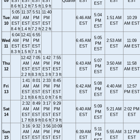
09
EST
EST
EST
EST
Quarter
EST
EST
EST
EST
8.6 ft
1.2 ft
7.5 ft
1.9 ft
5:05
11:37
5:51
11:40
5:04
Tue
AM
AM
PM
PM
6:46 AM
1:51 AM
10:29
PM
10
EST
EST
EST
EST
EST
EST
AM EST
EST
8.4 ft
1.4 ft
7.2 ft
2.2 ft
6:04
12:41
6:55
5:05
Wed
AM
PM
PM
6:45 AM
2:53 AM
11:09
PM
11
EST
EST
EST
EST
EST
AM EST
EST
8.3 ft
1.5 ft
7.1 ft
12:42
7:05
1:42
7:55
5:07
Thu
AM
AM
PM
PM
6:43 AM
3:50 AM
11:58
PM
12
EST
EST
EST
EST
EST
EST
AM EST
EST
2.2 ft
8.3 ft
1.3 ft
7.3 ft
1:41
8:01
2:33
8:45
5:08
Fri
AM
AM
PM
PM
6:42 AM
4:40 AM
12:57
PM
13
EST
EST
EST
EST
EST
EST
PM EST
EST
2.1 ft
8.6 ft
1.0 ft
7.6 ft
2:32
8:49
3:17
9:29
5:09
Sat
AM
AM
PM
PM
6:40 AM
5:21 AM
2:02 PM
PM
14
EST
EST
EST
EST
EST
EST
EST
EST
1.7 ft
8.9 ft
0.6 ft
7.9 ft
3:16
9:32
3:56
10:09
5:11
Sun
AM
AM
PM
PM
6:39 AM
5:55 AM
3:12 PM
PM
15
EST
EST
EST
EST
EST
EST
EST