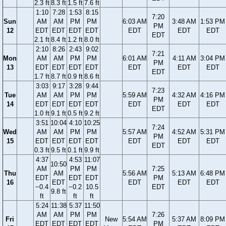
2.3 ft
8.3 ft
1.5 ft
7.6 ft
1:10
7:28
1:53
8:15
7:20
Sun
AM
AM
PM
PM
6:03 AM
3:48 AM
1:53 PM
PM
12
EDT
EDT
EDT
EDT
EDT
EDT
EDT
EDT
2.1 ft
8.4 ft
1.2 ft
8.0 ft
2:10
8:26
2:43
9:02
7:21
Mon
AM
AM
PM
PM
6:01 AM
4:11 AM
3:04 PM
PM
13
EDT
EDT
EDT
EDT
EDT
EDT
EDT
EDT
1.7 ft
8.7 ft
0.9 ft
8.6 ft
3:03
9:17
3:28
9:44
7:23
Tue
AM
AM
PM
PM
5:59 AM
4:32 AM
4:16 PM
PM
14
EDT
EDT
EDT
EDT
EDT
EDT
EDT
EDT
1.0 ft
9.1 ft
0.5 ft
9.2 ft
3:51
10:04
4:10
10:25
7:24
Wed
AM
AM
PM
PM
5:57 AM
4:52 AM
5:31 PM
PM
15
EDT
EDT
EDT
EDT
EDT
EDT
EDT
EDT
0.3 ft
9.5 ft
0.1 ft
9.9 ft
4:37
4:53
11:07
10:50
AM
PM
PM
7:25
Thu
AM
5:56 AM
5:13 AM
6:48 PM
EDT
EDT
EDT
PM
16
EDT
EDT
EDT
EDT
−0.4
−0.2
10.5
EDT
9.8 ft
ft
ft
ft
5:24
11:38
5:37
11:50
AM
AM
PM
PM
7:26
Fri
New
5:54 AM
5:37 AM
8:09 PM
EDT
EDT
EDT
EDT
PM