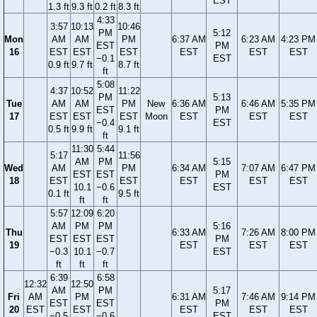
EST
1.3 ft
9.3 ft
0.2 ft
8.3 ft
4:33
3:57
10:13
10:46
PM
5:12
Mon
AM
AM
PM
6:37 AM
6:23 AM
4:23 PM
EST
PM
16
EST
EST
EST
EST
EST
EST
−0.1
EST
0.9 ft
9.7 ft
8.7 ft
ft
5:08
4:37
10:52
11:22
PM
5:13
Tue
AM
AM
PM
New
6:36 AM
6:46 AM
5:35 PM
EST
PM
17
EST
EST
EST
Moon
EST
EST
EST
−0.4
EST
0.5 ft
9.9 ft
9.1 ft
ft
11:30
5:44
5:17
11:56
AM
PM
5:15
Wed
AM
PM
6:34 AM
7:07 AM
6:47 PM
EST
EST
PM
18
EST
EST
EST
EST
EST
10.1
−0.6
EST
0.1 ft
9.5 ft
ft
ft
5:57
12:09
6:20
AM
PM
PM
5:16
Thu
6:33 AM
7:26 AM
8:00 PM
EST
EST
EST
PM
19
EST
EST
EST
−0.3
10.1
−0.7
EST
ft
ft
ft
6:39
6:58
12:32
12:50
AM
PM
5:17
Fri
AM
PM
6:31 AM
7:46 AM
9:14 PM
EST
EST
PM
20
EST
EST
EST
EST
EST
−0.5
−0.6
EST