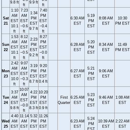
9.8 ft
9.9 ft
ft
ft
1:10
7:23
7:40
1:34
AM
AM
PM
5:19
Sat
PM
6:30 AM
8:08 AM
10:30
EST
EST
EST
PM
21
EST
EST
EST
PM EST
10.1
−0.6
−0.4
EST
9.7 ft
ft
ft
ft
1:53
8:12
8:27
2:23
AM
AM
PM
5:20
Sun
PM
6:28 AM
8:34 AM
11:49
EST
EST
EST
PM
22
EST
EST
EST
PM EST
10.1
−0.5
−0.0
EST
9.2 ft
ft
ft
ft
2:42
9:07
3:19
9:20
AM
AM
5:21
Mon
PM
PM
6:27 AM
9:06 AM
EST
EST
PM
23
EST
EST
EST
EST
10.0
−0.3
EST
8.7 ft
0.4 ft
ft
ft
10:07
3:37
4:22
10:20
AM
5:23
Tue
AM
PM
PM
First
6:25 AM
9:46 AM
1:08 AM
EST
PM
24
EST
EST
EST
Quarter
EST
EST
EST
−0.0
EST
9.8 ft
8.3 ft
0.9 ft
ft
4:40
11:14
5:32
11:26
5:24
Wed
AM
AM
PM
PM
6:23 AM
10:39 AM
2:22 AM
PM
25
EST
EST
EST
EST
EST
EST
EST
EST