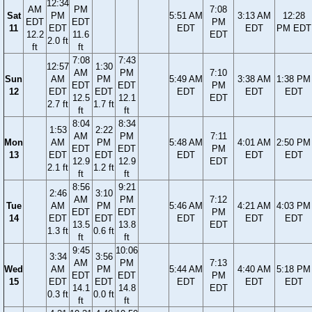
12:34
AM
PM
7:08
Sat
PM
5:51 AM
3:13 AM
12:28
EDT
EDT
PM
11
EDT
EDT
EDT
PM EDT
12.2
11.6
EDT
2.0 ft
ft
ft
7:08
7:43
12:57
1:30
AM
PM
7:10
Sun
AM
PM
5:49 AM
3:38 AM
1:38 PM
EDT
EDT
PM
12
EDT
EDT
EDT
EDT
EDT
12.5
12.1
EDT
2.7 ft
1.7 ft
ft
ft
8:04
8:34
1:53
2:22
AM
PM
7:11
Mon
AM
PM
5:48 AM
4:01 AM
2:50 PM
EDT
EDT
PM
13
EDT
EDT
EDT
EDT
EDT
12.9
12.9
EDT
2.1 ft
1.2 ft
ft
ft
8:56
9:21
2:46
3:10
AM
PM
7:12
Tue
AM
PM
5:46 AM
4:21 AM
4:03 PM
EDT
EDT
PM
14
EDT
EDT
EDT
EDT
EDT
13.5
13.8
EDT
1.3 ft
0.6 ft
ft
ft
9:45
10:06
3:34
3:56
AM
PM
7:13
Wed
AM
PM
5:44 AM
4:40 AM
5:18 PM
EDT
EDT
PM
15
EDT
EDT
EDT
EDT
EDT
14.1
14.8
EDT
0.3 ft
0.0 ft
ft
ft