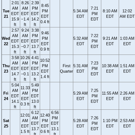
2:01
8:26
2:39
8:45
AM
AM
PM
7:21
Tue
PM
5:34 AM
8:10 AM
12:02
EDT
EDT
EDT
PM
21
EDT
EDT
EDT
AM EDT
15.9
−1.4
14.2
EDT
0.4 ft
ft
ft
ft
2:57
9:24
3:38
9:46
AM
AM
PM
7:22
Wed
PM
5:32 AM
9:21 AM
1:03 AM
EDT
EDT
EDT
PM
22
EDT
EDT
EDT
EDT
15.3
−0.7
13.7
EDT
0.9 ft
ft
ft
ft
3:58
10:26
4:41
10:52
AM
AM
PM
7:23
Thu
PM
First
5:31 AM
10:38 AM
1:51 AM
EDT
EDT
EDT
PM
23
EDT
Quarter
EDT
EDT
EDT
14.7
−0.1
13.2
EDT
1.4 ft
ft
ft
ft
5:04
5:49
11:33
AM
PM
7:25
Fri
AM
5:29 AM
11:55 AM
2:26 AM
EDT
EDT
PM
24
EDT
EDT
EDT
EDT
14.1
13.0
EDT
0.3 ft
ft
ft
6:12
6:56
12:01
12:40
AM
PM
7:26
Sat
AM
PM
5:28 AM
1:10 PM
2:53 AM
EDT
EDT
PM
25
EDT
EDT
EDT
EDT
EDT
13.7
13.1
EDT
1.5 ft
0.6 ft
ft
ft