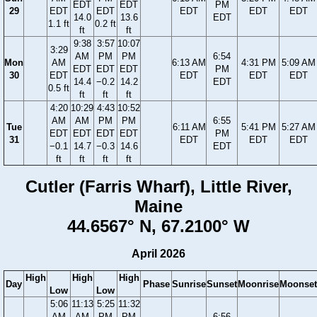
EDT
EDT
PM
29
EDT
EDT
EDT
EDT
EDT
14.0
13.6
EDT
1.1 ft
0.2 ft
ft
ft
9:38
3:57
10:07
3:29
AM
PM
PM
6:54
Mon
AM
6:13 AM
4:31 PM
5:09 AM
EDT
EDT
EDT
PM
30
EDT
EDT
EDT
EDT
14.4
−0.2
14.2
EDT
0.5 ft
ft
ft
ft
4:20
10:29
4:43
10:52
AM
AM
PM
PM
6:55
Tue
6:11 AM
5:41 PM
5:27 AM
EDT
EDT
EDT
EDT
PM
31
EDT
EDT
EDT
−0.1
14.7
−0.3
14.6
EDT
ft
ft
ft
ft
Cutler (Farris Wharf), Little River,
Maine
44.6567° N, 67.2100° W
April 2026
High
High
High
Day
Phase
Sunrise
Sunset
Moonrise
Moonset
Low
Low
5:06
11:13
5:25
11:32
AM
AM
PM
PM
6:56