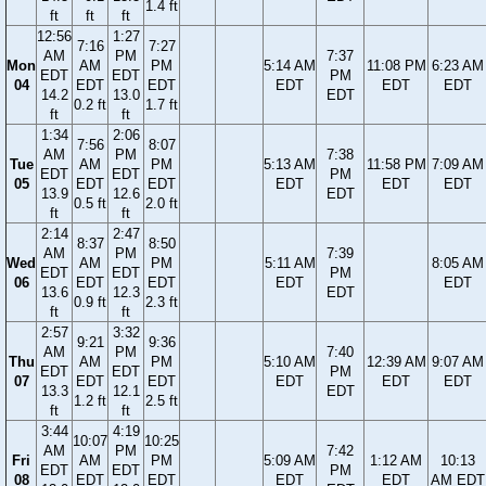
1.4 ft
ft
ft
ft
12:56
1:27
7:16
7:27
AM
PM
7:37
Mon
AM
PM
5:14 AM
11:08 PM
6:23 AM
EDT
EDT
PM
04
EDT
EDT
EDT
EDT
EDT
14.2
13.0
EDT
0.2 ft
1.7 ft
ft
ft
1:34
2:06
7:56
8:07
AM
PM
7:38
Tue
AM
PM
5:13 AM
11:58 PM
7:09 AM
EDT
EDT
PM
05
EDT
EDT
EDT
EDT
EDT
13.9
12.6
EDT
0.5 ft
2.0 ft
ft
ft
2:14
2:47
8:37
8:50
AM
PM
7:39
Wed
AM
PM
5:11 AM
8:05 AM
EDT
EDT
PM
06
EDT
EDT
EDT
EDT
13.6
12.3
EDT
0.9 ft
2.3 ft
ft
ft
2:57
3:32
9:21
9:36
AM
PM
7:40
Thu
AM
PM
5:10 AM
12:39 AM
9:07 AM
EDT
EDT
PM
07
EDT
EDT
EDT
EDT
EDT
13.3
12.1
EDT
1.2 ft
2.5 ft
ft
ft
3:44
4:19
10:07
10:25
AM
PM
7:42
Fri
AM
PM
5:09 AM
1:12 AM
10:13
EDT
EDT
PM
08
EDT
EDT
EDT
EDT
AM EDT