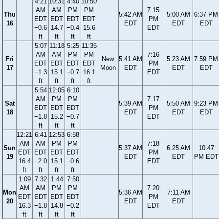
4:21
10:31
4:40
10:50
AM
AM
PM
PM
7:15
Thu
5:42 AM
5:00 AM
6:37 PM
EDT
EDT
EDT
EDT
PM
16
EDT
EDT
EDT
−0.6
14.7
−0.4
15.6
EDT
ft
ft
ft
ft
5:07
11:18
5:25
11:35
AM
AM
PM
PM
7:16
Fri
New
5:41 AM
5:23 AM
7:59 PM
EDT
EDT
EDT
EDT
PM
17
Moon
EDT
EDT
EDT
−1.3
15.1
−0.7
16.1
EDT
ft
ft
ft
ft
5:54
12:05
6:10
AM
PM
PM
7:17
Sat
5:39 AM
5:50 AM
9:23 PM
EDT
EDT
EDT
PM
18
EDT
EDT
EDT
−1.8
15.2
−0.7
EDT
ft
ft
ft
12:21
6:41
12:53
6:58
AM
AM
PM
PM
7:18
Sun
5:37 AM
6:25 AM
10:47
EDT
EDT
EDT
EDT
PM
19
EDT
EDT
PM EDT
16.4
−2.0
15.1
−0.6
EDT
ft
ft
ft
ft
1:09
7:32
1:44
7:50
AM
AM
PM
PM
7:20
Mon
5:36 AM
7:11 AM
EDT
EDT
EDT
EDT
PM
20
EDT
EDT
16.3
−1.8
14.8
−0.2
EDT
ft
ft
ft
ft