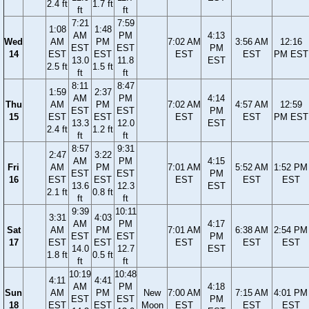
2.4 ft
1.7 ft
ft
ft
7:21
7:59
1:08
1:48
AM
PM
4:13
Wed
AM
PM
7:02 AM
3:56 AM
12:16
EST
EST
PM
14
EST
EST
EST
EST
PM EST
13.0
11.8
EST
2.5 ft
1.5 ft
ft
ft
8:11
8:47
1:59
2:37
AM
PM
4:14
Thu
AM
PM
7:02 AM
4:57 AM
12:59
EST
EST
PM
15
EST
EST
EST
EST
PM EST
13.3
12.0
EST
2.4 ft
1.2 ft
ft
ft
8:57
9:31
2:47
3:22
AM
PM
4:15
Fri
AM
PM
7:01 AM
5:52 AM
1:52 PM
EST
EST
PM
16
EST
EST
EST
EST
EST
13.6
12.3
EST
2.1 ft
0.8 ft
ft
ft
9:39
10:11
3:31
4:03
AM
PM
4:17
Sat
AM
PM
7:01 AM
6:38 AM
2:54 PM
EST
EST
PM
17
EST
EST
EST
EST
EST
14.0
12.7
EST
1.8 ft
0.5 ft
ft
ft
10:19
10:48
4:11
4:41
AM
PM
4:18
Sun
AM
PM
New
7:00 AM
7:15 AM
4:01 PM
EST
EST
PM
18
EST
EST
Moon
EST
EST
EST