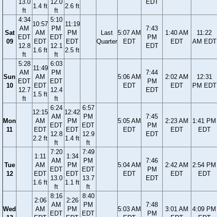
13.0
12.0
EDT
1.4 ft
2.6 ft
ft
ft
4:34
5:10
10:57
11:19
AM
PM
7:43
Sat
AM
PM
Last
5:07 AM
1:40 AM
11:22
EDT
EDT
PM
09
EDT
EDT
Quarter
EDT
EDT
AM EDT
12.8
12.1
EDT
1.6 ft
2.5 ft
ft
ft
5:28
6:03
11:49
AM
PM
7:44
Sun
AM
5:06 AM
2:02 AM
12:31
EDT
EDT
PM
10
EDT
EDT
EDT
PM EDT
12.7
12.4
EDT
1.5 ft
ft
ft
6:24
6:57
12:15
12:42
AM
PM
7:45
Mon
AM
PM
5:05 AM
2:23 AM
1:41 PM
EDT
EDT
PM
11
EDT
EDT
EDT
EDT
EDT
12.8
12.9
EDT
2.2 ft
1.4 ft
ft
ft
7:20
7:49
1:11
1:34
AM
PM
7:46
Tue
AM
PM
5:04 AM
2:42 AM
2:54 PM
EDT
EDT
PM
12
EDT
EDT
EDT
EDT
EDT
13.0
13.7
EDT
1.6 ft
1.1 ft
ft
ft
8:16
8:40
2:06
2:26
AM
PM
7:48
Wed
AM
PM
5:03 AM
3:01 AM
4:09 PM
EDT
EDT
PM