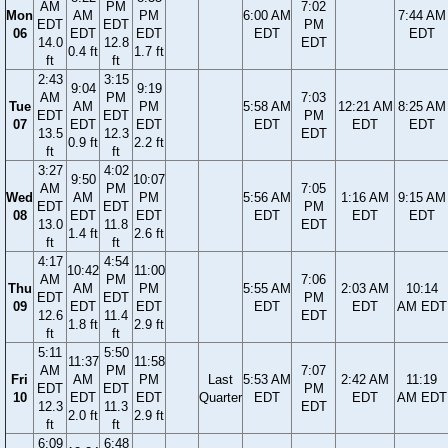
AM
PM
7:02
Mon
AM
PM
6:00 AM
7:44 AM
EDT
EDT
PM
06
EDT
EDT
EDT
EDT
14.0
12.8
EDT
0.4 ft
1.7 ft
ft
ft
2:43
3:15
9:04
9:19
AM
PM
7:03
Tue
AM
PM
5:58 AM
12:21 AM
8:25 AM
EDT
EDT
PM
07
EDT
EDT
EDT
EDT
EDT
13.5
12.3
EDT
0.9 ft
2.2 ft
ft
ft
3:27
4:02
9:50
10:07
AM
PM
7:05
Wed
AM
PM
5:56 AM
1:16 AM
9:15 AM
EDT
EDT
PM
08
EDT
EDT
EDT
EDT
EDT
13.0
11.8
EDT
1.4 ft
2.6 ft
ft
ft
4:17
4:54
10:42
11:00
AM
PM
7:06
Thu
AM
PM
5:55 AM
2:03 AM
10:14
EDT
EDT
PM
09
EDT
EDT
EDT
EDT
AM EDT
12.6
11.4
EDT
1.8 ft
2.9 ft
ft
ft
5:11
5:50
11:37
11:58
AM
PM
7:07
Fri
AM
PM
Last
5:53 AM
2:42 AM
11:19
EDT
EDT
PM
10
EDT
EDT
Quarter
EDT
EDT
AM EDT
12.3
11.3
EDT
2.0 ft
2.9 ft
ft
ft
6:09
6:48