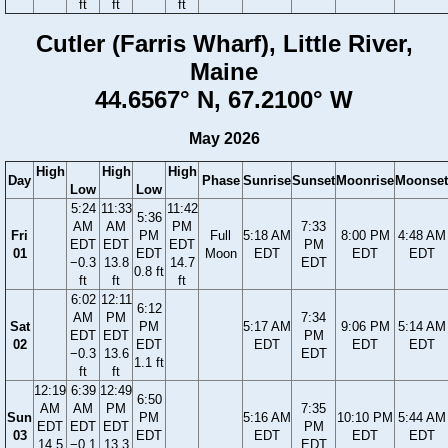
ft
ft
ft
Cutler (Farris Wharf), Little River,
Maine
44.6567° N, 67.2100° W
May 2026
High
High
High
Day
Phase
Sunrise
Sunset
Moonrise
Moonset
Low
Low
5:24
11:33
11:42
5:36
AM
AM
PM
7:33
Fri
PM
Full
5:18 AM
8:00 PM
4:48 AM
EDT
EDT
EDT
PM
01
EDT
Moon
EDT
EDT
EDT
−0.3
13.8
14.7
EDT
0.8 ft
ft
ft
ft
6:02
12:11
6:12
AM
PM
7:34
Sat
PM
5:17 AM
9:06 PM
5:14 AM
EDT
EDT
PM
02
EDT
EDT
EDT
EDT
−0.3
13.6
EDT
1.1 ft
ft
ft
12:19
6:39
12:49
6:50
AM
AM
PM
7:35
Sun
PM
5:16 AM
10:10 PM
5:44 AM
EDT
EDT
EDT
PM
03
EDT
EDT
EDT
EDT
14.5
−0.1
13.3
EDT