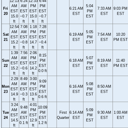
12:13
6:24
12:33
6:44
AM
AM
PM
PM
5:04
Fri
6:21 AM
7:33 AM
9:03 PM
EST
EST
EST
EST
PM
20
EST
EST
EST
15.0
−0.7
15.0
−0.7
EST
ft
ft
ft
ft
12:54
7:08
1:18
7:28
AM
AM
PM
PM
5:05
Sat
6:19 AM
7:54 AM
10:20
EST
EST
EST
EST
PM
21
EST
EST
PM EST
15.2
−0.8
14.7
−0.4
EST
ft
ft
ft
ft
1:39
7:56
2:06
8:15
AM
AM
PM
5:07
Sun
PM
6:18 AM
8:19 AM
11:40
EST
EST
EST
PM
22
EST
EST
EST
PM EST
15.2
−0.6
14.2
EST
0.0 ft
ft
ft
ft
2:29
8:49
3:00
9:09
AM
AM
PM
5:08
Mon
PM
6:16 AM
8:50 AM
EST
EST
EST
PM
23
EST
EST
EST
14.9
−0.3
13.6
EST
0.6 ft
ft
ft
ft
3:24
4:01
9:48
10:09
AM
PM
5:09
Tue
AM
PM
First
6:14 AM
9:30 AM
1:00 AM
EST
EST
PM
24
EST
EST
Quarter
EST
EST
EST
14.5
12.9
EST
0.1 ft
1.2 ft
ft
ft