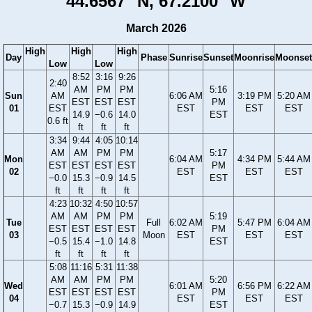
44.6567° N, 67.2100° W
March 2026
High
High
High
Day
Phase
Sunrise
Sunset
Moonrise
Moonset
Low
Low
8:52
3:16
9:26
2:40
AM
PM
PM
5:16
Sun
AM
6:06 AM
3:19 PM
5:20 AM
EST
EST
EST
PM
01
EST
EST
EST
EST
14.9
−0.6
14.0
EST
0.6 ft
ft
ft
ft
3:34
9:44
4:05
10:14
AM
AM
PM
PM
5:17
Mon
6:04 AM
4:34 PM
5:44 AM
EST
EST
EST
EST
PM
02
EST
EST
EST
−0.0
15.3
−0.9
14.5
EST
ft
ft
ft
ft
4:23
10:32
4:50
10:57
AM
AM
PM
PM
5:19
Tue
Full
6:02 AM
5:47 PM
6:04 AM
EST
EST
EST
EST
PM
03
Moon
EST
EST
EST
−0.5
15.4
−1.0
14.8
EST
ft
ft
ft
ft
5:08
11:16
5:31
11:38
AM
AM
PM
PM
5:20
Wed
6:01 AM
6:56 PM
6:22 AM
EST
EST
EST
EST
PM
04
EST
EST
EST
−0.7
15.3
−0.9
14.9
EST