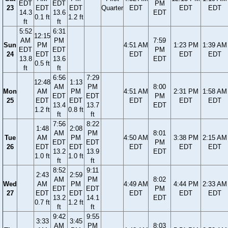
EDT
EDT
PM
23
EDT
EDT
Quarter
EDT
EDT
EDT
14.3
13.6
EDT
0.1 ft
1.2 ft
ft
ft
5:52
6:31
12:15
AM
PM
7:59
Sun
PM
4:51 AM
1:23 PM
1:39 AM
EDT
EDT
PM
24
EDT
EDT
EDT
EDT
13.8
13.6
EDT
0.5 ft
ft
ft
6:56
7:29
12:48
1:13
AM
PM
8:00
Mon
AM
PM
4:51 AM
2:31 PM
1:58 AM
EDT
EDT
PM
25
EDT
EDT
EDT
EDT
EDT
13.4
13.7
EDT
1.2 ft
0.8 ft
ft
ft
7:56
8:22
1:48
2:08
AM
PM
8:01
Tue
AM
PM
4:50 AM
3:38 PM
2:15 AM
EDT
EDT
PM
26
EDT
EDT
EDT
EDT
EDT
13.2
13.9
EDT
1.0 ft
1.0 ft
ft
ft
8:52
9:11
2:43
2:59
AM
PM
8:02
Wed
AM
PM
4:49 AM
4:44 PM
2:33 AM
EDT
EDT
PM
27
EDT
EDT
EDT
EDT
EDT
13.2
14.1
EDT
0.7 ft
1.2 ft
ft
ft
9:42
9:55
3:33
3:45
AM
PM
8:03