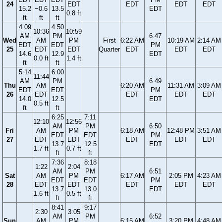
24
EDT
EDT
EDT
EDT
15.2
−0.6
13.5
EDT
0.8 ft
ft
ft
ft
4:09
4:50
10:36
10:59
AM
PM
6:47
Wed
AM
PM
First
6:22 AM
10:19 AM
2:14 AM
EDT
EDT
PM
25
EDT
EDT
Quarter
EDT
EDT
EDT
14.6
12.9
EDT
0.0 ft
1.4 ft
ft
ft
5:14
6:00
11:44
AM
PM
6:49
Thu
AM
6:20 AM
11:31 AM
3:09 AM
EDT
EDT
PM
26
EDT
EDT
EDT
EDT
14.0
12.5
EDT
0.5 ft
ft
ft
6:25
7:11
12:10
12:56
AM
PM
6:50
Fri
AM
PM
6:18 AM
12:48 PM
3:51 AM
EDT
EDT
PM
27
EDT
EDT
EDT
EDT
EDT
13.7
12.5
EDT
1.7 ft
0.7 ft
ft
ft
7:36
8:18
1:22
2:04
AM
PM
6:51
Sat
AM
PM
6:17 AM
2:05 PM
4:23 AM
EDT
EDT
PM
28
EDT
EDT
EDT
EDT
EDT
13.7
13.0
EDT
1.6 ft
0.5 ft
ft
ft
8:41
9:17
2:30
3:05
AM
PM
6:52
Sun
AM
PM
6:15 AM
3:20 PM
4:48 AM