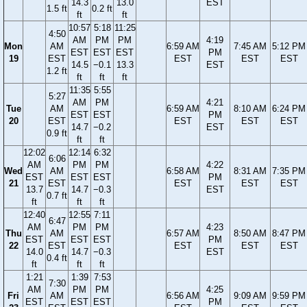
14.3
13.0
EST
1.5 ft
0.2 ft
ft
ft
10:57
5:18
11:25
4:50
AM
PM
PM
4:19
Mon
AM
6:59 AM
7:45 AM
5:12 PM
EST
EST
EST
PM
19
EST
EST
EST
EST
14.5
−0.1
13.3
EST
1.2 ft
ft
ft
ft
11:35
5:55
5:27
AM
PM
4:21
Tue
AM
6:59 AM
8:10 AM
6:24 PM
EST
EST
PM
20
EST
EST
EST
EST
14.7
−0.2
EST
0.9 ft
ft
ft
12:02
12:14
6:32
6:06
AM
PM
PM
4:22
Wed
AM
6:58 AM
8:31 AM
7:35 PM
EST
EST
EST
PM
21
EST
EST
EST
EST
13.7
14.7
−0.3
EST
0.7 ft
ft
ft
ft
12:40
12:55
7:11
6:47
AM
PM
PM
4:23
Thu
AM
6:57 AM
8:50 AM
8:47 PM
EST
EST
EST
PM
22
EST
EST
EST
EST
14.0
14.7
−0.3
EST
0.4 ft
ft
ft
ft
1:21
1:39
7:53
7:30
AM
PM
PM
4:25
Fri
AM
6:56 AM
9:09 AM
9:59 PM
EST
EST
EST
PM