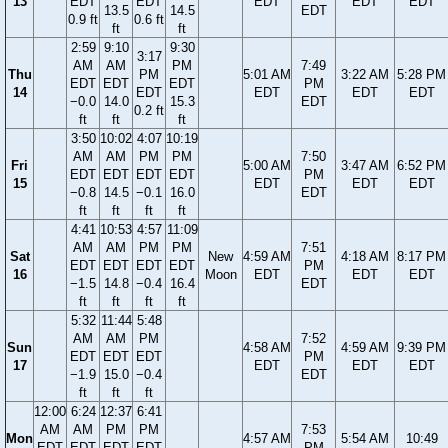
13
EDT
EDT
EDT
EDT
EDT
13.5
14.5
EDT
0.9 ft
0.6 ft
ft
ft
2:59
9:10
9:30
3:17
AM
AM
PM
7:49
Thu
PM
5:01 AM
3:22 AM
5:28 PM
EDT
EDT
EDT
PM
14
EDT
EDT
EDT
EDT
−0.0
14.0
15.3
EDT
0.2 ft
ft
ft
ft
3:50
10:02
4:07
10:19
AM
AM
PM
PM
7:50
Fri
5:00 AM
3:47 AM
6:52 PM
EDT
EDT
EDT
EDT
PM
15
EDT
EDT
EDT
−0.8
14.5
−0.1
16.0
EDT
ft
ft
ft
ft
4:41
10:53
4:57
11:09
AM
AM
PM
PM
7:51
Sat
New
4:59 AM
4:18 AM
8:17 PM
EDT
EDT
EDT
EDT
PM
16
Moon
EDT
EDT
EDT
−1.5
14.8
−0.4
16.4
EDT
ft
ft
ft
ft
5:32
11:44
5:48
AM
AM
PM
7:52
Sun
4:58 AM
4:59 AM
9:39 PM
EDT
EDT
EDT
PM
17
EDT
EDT
EDT
−1.9
15.0
−0.4
EDT
ft
ft
ft
12:00
6:24
12:37
6:41
AM
AM
PM
PM
7:53
Mon
4:57 AM
5:54 AM
10:49
EDT
EDT
EDT
EDT
PM