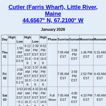
Cutler (Farris Wharf), Little River,
Maine
44.6567° N, 67.2100° W
January 2026
High
High
High
Day
Phase
Sunrise
Sunset
Moonrise
Moonset
Low
Low
8:12
2:39
8:52
1:56
AM
PM
PM
3:59
Thu
AM
7:05 AM
1:46 PM
5:31 AM
EST
EST
EST
PM
01
EST
EST
EST
EST
15.6
−0.9
14.0
EST
0.5 ft
ft
ft
ft
9:10
3:37
9:48
2:56
AM
PM
PM
3:59
Fri
AM
7:05 AM
2:52 PM
6:43 AM
EST
EST
EST
PM
02
EST
EST
EST
EST
16.0
−1.4
14.4
EST
0.2 ft
ft
ft
ft
3:53
10:05
4:32
10:42
AM
AM
PM
PM
4:00
Sat
Full
7:05 AM
4:10 PM
7:40 AM
EST
EST
EST
EST
PM
03
Moon
EST
EST
EST
−0.1
16.3
−1.7
14.6
EST