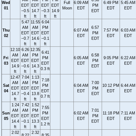
Wed
Full
6:09 AM
6:49 PM
5:45 AM
EDT
EDT
EDT
EDT
PM
01
Moon
EDT
EDT
EDT
−0.5
14.7
−0.3
14.9
EDT
ft
ft
ft
ft
5:47
11:55
6:04
AM
AM
PM
6:57
Thu
6:07 AM
7:57 PM
6:03 AM
EDT
EDT
EDT
PM
02
EDT
EDT
EDT
−0.7
14.6
−0.1
EDT
ft
ft
ft
12:10
6:26
12:35
6:41
AM
AM
PM
6:58
Fri
PM
6:05 AM
9:05 PM
6:22 AM
EDT
EDT
EDT
PM
03
EDT
EDT
EDT
EDT
14.9
−0.6
14.3
EDT
0.3 ft
ft
ft
ft
12:47
7:04
1:13
7:18
AM
AM
PM
7:00
Sat
PM
6:04 AM
10:12 PM
6:44 AM
EDT
EDT
EDT
PM
04
EDT
EDT
EDT
EDT
14.7
−0.4
13.8
EDT
0.7 ft
ft
ft
ft
1:24
7:42
1:52
7:55
AM
AM
PM
7:01
Sun
PM
6:02 AM
11:18 PM
7:11 AM
EDT
EDT
EDT
PM
05
EDT
EDT
EDT
EDT
14.4
−0.1
13.3
EDT
1.2 ft
ft
ft
ft
2:02
2:32
8:22
8:35