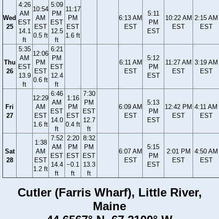
4:26
5:09
10:54
11:17
AM
PM
5:11
Wed
AM
PM
6:13 AM
10:22 AM
2:15 AM
EST
EST
PM
25
EST
EST
EST
EST
EST
14.1
12.5
EST
0.5 ft
1.6 ft
ft
ft
5:35
6:21
12:06
AM
PM
5:12
Thu
PM
6:11 AM
11:27 AM
3:19 AM
EST
EST
PM
26
EST
EST
EST
EST
13.9
12.4
EST
0.6 ft
ft
ft
6:46
7:30
12:29
1:16
AM
PM
5:13
Fri
AM
PM
6:09 AM
12:42 PM
4:11 AM
EST
EST
PM
27
EST
EST
EST
EST
EST
14.0
12.7
EST
1.6 ft
0.4 ft
ft
ft
7:52
2:20
8:32
1:38
AM
PM
PM
5:15
Sat
AM
6:07 AM
2:01 PM
4:50 AM
EST
EST
EST
PM
28
EST
EST
EST
EST
14.4
−0.1
13.3
EST
1.2 ft
ft
ft
ft
Cutler (Farris Wharf), Little River,
Maine