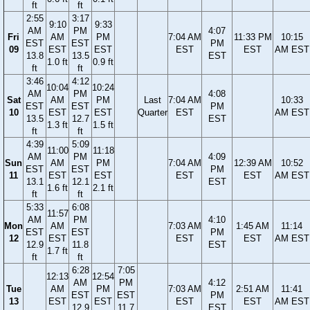
ft
ft
2:55
3:17
9:10
9:33
AM
PM
4:07
Fri
AM
PM
7:04 AM
11:33 PM
10:15
EST
EST
PM
09
EST
EST
EST
EST
AM EST
13.8
13.5
EST
1.0 ft
0.9 ft
ft
ft
3:46
4:12
10:04
10:24
AM
PM
4:08
Sat
AM
PM
Last
7:04 AM
10:33
EST
EST
PM
10
EST
EST
Quarter
EST
AM EST
13.5
12.7
EST
1.3 ft
1.5 ft
ft
ft
4:39
5:09
11:00
11:18
AM
PM
4:09
Sun
AM
PM
7:04 AM
12:39 AM
10:52
EST
EST
PM
11
EST
EST
EST
EST
AM EST
13.1
12.1
EST
1.6 ft
2.1 ft
ft
ft
5:33
6:08
11:57
AM
PM
4:10
Mon
AM
7:03 AM
1:45 AM
11:14
EST
EST
PM
12
EST
EST
EST
AM EST
12.9
11.8
EST
1.7 ft
ft
ft
6:28
7:05
12:13
12:54
AM
PM
4:12
Tue
AM
PM
7:03 AM
2:51 AM
11:41
EST
EST
PM
13
EST
EST
EST
EST
AM EST
12.9
11.7
EST