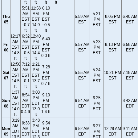
ft
ft
ft
ft
5:51
11:58
6:10
AM
AM
PM
5:21
Thu
5:59 AM
8:05 PM
6:40 AM
EST
EST
EST
PM
05
EST
EST
EST
−0.7
14.9
−0.5
EST
ft
ft
ft
12:17
6:32
12:40
6:49
AM
AM
PM
5:23
Fri
PM
5:57 AM
9:13 PM
6:58 AM
EST
EST
EST
PM
06
EST
EST
EST
EST
14.8
−0.5
14.4
EST
0.0 ft
ft
ft
ft
12:56
7:12
1:21
7:28
AM
AM
PM
5:24
Sat
PM
5:55 AM
10:21 PM
7:18 AM
EST
EST
EST
PM
07
EST
EST
EST
EST
14.5
−0.1
13.7
EST
0.7 ft
ft
ft
ft
1:37
3:03
8:54
9:10
AM
PM
6:25
Sun
AM
PM
6:54 AM
8:42 AM
EST
EDT
PM
08
EDT
EDT
EDT
EDT
14.0
13.0
EDT
0.4 ft
1.4 ft
ft
ft
3:19
3:48
9:38
9:54
AM
PM
6:27
Mon
AM
PM
6:52 AM
12:28 AM
9:11 AM
EDT
EDT
PM
09
EDT
EDT
EDT
EDT
EDT
13.5
12.3
EDT