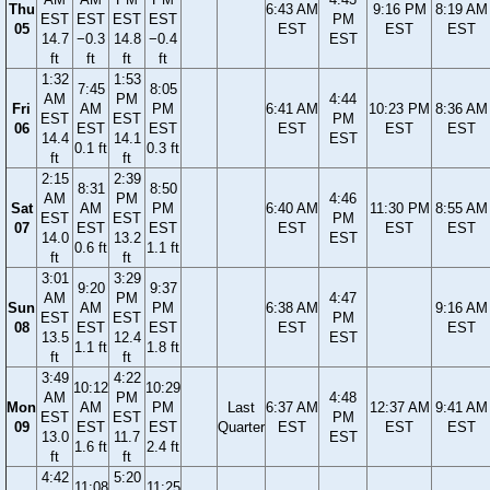
Thu
6:43 AM
9:16 PM
8:19 AM
EST
EST
EST
EST
PM
05
EST
EST
EST
14.7
−0.3
14.8
−0.4
EST
ft
ft
ft
ft
1:32
1:53
7:45
8:05
AM
PM
4:44
Fri
AM
PM
6:41 AM
10:23 PM
8:36 AM
EST
EST
PM
06
EST
EST
EST
EST
EST
14.4
14.1
EST
0.1 ft
0.3 ft
ft
ft
2:15
2:39
8:31
8:50
AM
PM
4:46
Sat
AM
PM
6:40 AM
11:30 PM
8:55 AM
EST
EST
PM
07
EST
EST
EST
EST
EST
14.0
13.2
EST
0.6 ft
1.1 ft
ft
ft
3:01
3:29
9:20
9:37
AM
PM
4:47
Sun
AM
PM
6:38 AM
9:16 AM
EST
EST
PM
08
EST
EST
EST
EST
13.5
12.4
EST
1.1 ft
1.8 ft
ft
ft
3:49
4:22
10:12
10:29
AM
PM
4:48
Mon
AM
PM
Last
6:37 AM
12:37 AM
9:41 AM
EST
EST
PM
09
EST
EST
Quarter
EST
EST
EST
13.0
11.7
EST
1.6 ft
2.4 ft
ft
ft
4:42
5:20
11:08
11:25