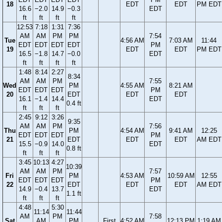
18
EDT
EDT
PM EDT
16.6
−2.0
14.9
−0.3
EDT
ft
ft
ft
ft
12:53
7:18
1:31
7:36
AM
AM
PM
PM
7:54
Tue
4:56 AM
7:03 AM
11:44
EDT
EDT
EDT
EDT
PM
19
EDT
EDT
PM EDT
16.5
−1.8
14.7
−0.0
EDT
ft
ft
ft
ft
1:48
8:14
2:27
8:34
AM
AM
PM
7:55
Wed
PM
4:55 AM
8:21 AM
EDT
EDT
EDT
PM
20
EDT
EDT
EDT
16.1
−1.4
14.4
EDT
0.4 ft
ft
ft
ft
2:45
9:12
3:26
9:35
AM
AM
PM
7:56
Thu
PM
4:54 AM
9:41 AM
12:25
EDT
EDT
EDT
PM
21
EDT
EDT
EDT
AM EDT
15.5
−0.9
14.0
EDT
0.8 ft
ft
ft
ft
3:45
10:13
4:27
10:39
AM
AM
PM
7:57
Fri
PM
4:53 AM
10:59 AM
12:55
EDT
EDT
EDT
PM
22
EDT
EDT
EDT
AM EDT
14.9
−0.4
13.7
EDT
1.1 ft
ft
ft
ft
4:48
5:30
11:14
11:44
AM
PM
7:58
Sat
AM
PM
First
4:52 AM
12:13 PM
1:19 AM