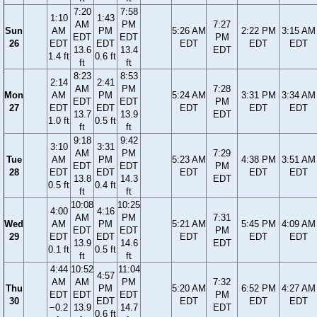
7:20
7:58
1:10
1:43
AM
PM
7:27
Sun
AM
PM
5:26 AM
2:22 PM
3:15 AM
EDT
EDT
PM
26
EDT
EDT
EDT
EDT
EDT
13.6
13.4
EDT
1.4 ft
0.6 ft
ft
ft
8:23
8:53
2:14
2:41
AM
PM
7:28
Mon
AM
PM
5:24 AM
3:31 PM
3:34 AM
EDT
EDT
PM
27
EDT
EDT
EDT
EDT
EDT
13.7
13.9
EDT
1.0 ft
0.5 ft
ft
ft
9:18
9:42
3:10
3:31
AM
PM
7:29
Tue
AM
PM
5:23 AM
4:38 PM
3:51 AM
EDT
EDT
PM
28
EDT
EDT
EDT
EDT
EDT
13.8
14.3
EDT
0.5 ft
0.4 ft
ft
ft
10:08
10:25
4:00
4:16
AM
PM
7:31
Wed
AM
PM
5:21 AM
5:45 PM
4:09 AM
EDT
EDT
PM
29
EDT
EDT
EDT
EDT
EDT
13.9
14.6
EDT
0.1 ft
0.5 ft
ft
ft
4:44
10:52
11:04
4:57
AM
AM
PM
7:32
Thu
PM
5:20 AM
6:52 PM
4:27 AM
EDT
EDT
EDT
PM
30
EDT
EDT
EDT
EDT
−0.2
13.9
14.7
EDT
0.6 ft