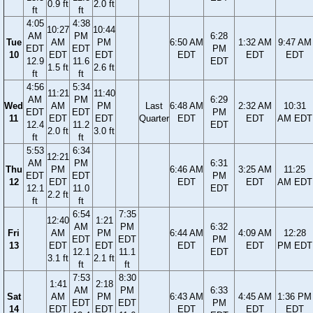
0.9 ft
2.0 ft
ft
ft
4:05
4:38
10:27
10:44
AM
PM
6:28
Tue
AM
PM
6:50 AM
1:32 AM
9:47 AM
EDT
EDT
PM
10
EDT
EDT
EDT
EDT
EDT
12.9
11.6
EDT
1.5 ft
2.6 ft
ft
ft
4:56
5:34
11:21
11:40
AM
PM
6:29
Wed
AM
PM
Last
6:48 AM
2:32 AM
10:31
EDT
EDT
PM
11
EDT
EDT
Quarter
EDT
EDT
AM EDT
12.4
11.2
EDT
2.0 ft
3.0 ft
ft
ft
5:53
6:34
12:21
AM
PM
6:31
Thu
PM
6:46 AM
3:25 AM
11:25
EDT
EDT
PM
12
EDT
EDT
EDT
AM EDT
12.1
11.0
EDT
2.2 ft
ft
ft
6:54
7:35
12:40
1:21
AM
PM
6:32
Fri
AM
PM
6:44 AM
4:09 AM
12:28
EDT
EDT
PM
13
EDT
EDT
EDT
EDT
PM EDT
12.1
11.1
EDT
3.1 ft
2.1 ft
ft
ft
7:53
8:30
1:41
2:18
AM
PM
6:33
Sat
AM
PM
6:43 AM
4:45 AM
1:36 PM
EDT
EDT
PM
14
EDT
EDT
EDT
EDT
EDT