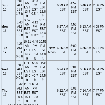
3:01
3:33
AM
PM
4:57
Sun
AM
PM
6:29 AM
5:46 AM
2:56 PM
EST
EST
PM
15
EST
EST
EST
EST
EST
13.7
12.8
EST
1.7 ft
0.5 ft
ft
ft
9:52
10:18
3:43
4:12
AM
PM
4:58
Mon
AM
PM
6:27 AM
6:13 AM
4:08 PM
EST
EST
PM
16
EST
EST
EST
EST
EST
14.3
13.4
EST
1.2 ft
0.0 ft
ft
ft
10:31
4:49
10:56
4:23
AM
PM
PM
5:00
Tue
AM
New
6:26 AM
6:36 AM
5:21 PM
EST
EST
EST
PM
17
EST
Moon
EST
EST
EST
14.7
−0.4
14.0
EST
0.6 ft
ft
ft
ft
11:11
5:26
11:33
5:03
AM
PM
PM
5:01
Wed
AM
6:24 AM
6:56 AM
6:34 PM
EST
EST
EST
PM
18
EST
EST
EST
EST
15.0
−0.7
14.5
EST
0.0 ft
ft
ft
ft
5:42
11:51
6:04
AM
AM
PM
5:02
Thu
6:22 AM
7:14 AM
7:47 PM
EST
EST
EST
PM
19
EST
EST
EST
−0.4
15.1
−0.8
EST
ft
ft
ft