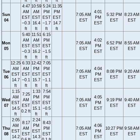
ft
ft
ft
ft
4:47
10:59
5:24
11:35
AM
AM
PM
PM
4:01
Sun
7:05 AM
5:32 PM
8:23 AM
EST
EST
EST
EST
PM
04
EST
EST
EST
−0.3
16.4
−1.7
14.7
EST
ft
ft
ft
ft
5:40
11:51
6:15
AM
AM
PM
4:02
Mon
7:05 AM
6:52 PM
8:55 AM
EST
EST
EST
PM
05
EST
EST
EST
−0.3
16.2
−1.5
EST
ft
ft
ft
12:25
6:33
12:42
7:05
AM
AM
PM
PM
4:04
Tue
7:05 AM
8:08 PM
9:20 AM
EST
EST
EST
EST
PM
06
EST
EST
EST
14.7
−0.1
15.7
−1.1
EST
ft
ft
ft
ft
1:15
1:33
7:54
7:25
AM
PM
PM
4:05
Wed
AM
7:05 AM
9:19 PM
9:40 AM
EST
EST
EST
PM
07
EST
EST
EST
EST
14.5
15.1
−0.5
EST
0.2 ft
ft
ft
ft
2:05
2:24
8:17
8:43
AM
PM
4:06
Thu
AM
PM
7:05 AM
10:27 PM
9:58 AM
EST
EST
PM
08
EST
EST
EST
EST
EST
14.2
14.3
EST
0.6 ft
0.1 ft