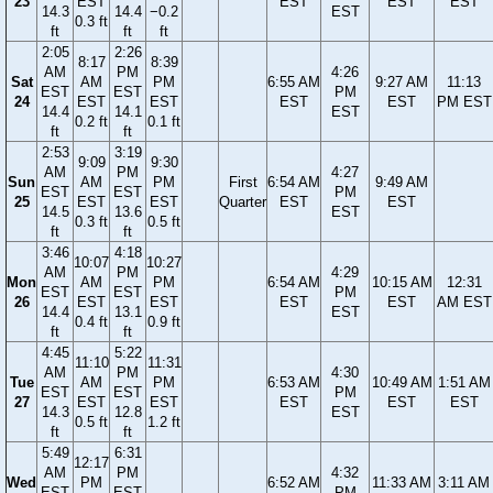
23
EST
EST
EST
EST
14.3
14.4
−0.2
EST
0.3 ft
ft
ft
ft
2:05
2:26
8:17
8:39
AM
PM
4:26
Sat
AM
PM
6:55 AM
9:27 AM
11:13
EST
EST
PM
24
EST
EST
EST
EST
PM EST
14.4
14.1
EST
0.2 ft
0.1 ft
ft
ft
2:53
3:19
9:09
9:30
AM
PM
4:27
Sun
AM
PM
First
6:54 AM
9:49 AM
EST
EST
PM
25
EST
EST
Quarter
EST
EST
14.5
13.6
EST
0.3 ft
0.5 ft
ft
ft
3:46
4:18
10:07
10:27
AM
PM
4:29
Mon
AM
PM
6:54 AM
10:15 AM
12:31
EST
EST
PM
26
EST
EST
EST
EST
AM EST
14.4
13.1
EST
0.4 ft
0.9 ft
ft
ft
4:45
5:22
11:10
11:31
AM
PM
4:30
Tue
AM
PM
6:53 AM
10:49 AM
1:51 AM
EST
EST
PM
27
EST
EST
EST
EST
EST
14.3
12.8
EST
0.5 ft
1.2 ft
ft
ft
5:49
6:31
12:17
AM
PM
4:32
Wed
PM
6:52 AM
11:33 AM
3:11 AM
EST
EST
PM