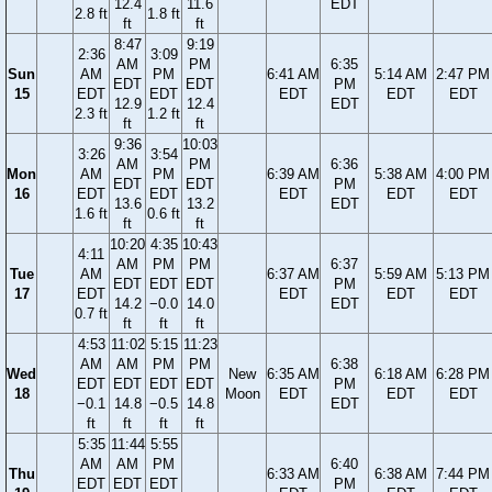
12.4
11.6
EDT
2.8 ft
1.8 ft
ft
ft
8:47
9:19
2:36
3:09
AM
PM
6:35
Sun
AM
PM
6:41 AM
5:14 AM
2:47 PM
EDT
EDT
PM
15
EDT
EDT
EDT
EDT
EDT
12.9
12.4
EDT
2.3 ft
1.2 ft
ft
ft
9:36
10:03
3:26
3:54
AM
PM
6:36
Mon
AM
PM
6:39 AM
5:38 AM
4:00 PM
EDT
EDT
PM
16
EDT
EDT
EDT
EDT
EDT
13.6
13.2
EDT
1.6 ft
0.6 ft
ft
ft
10:20
4:35
10:43
4:11
AM
PM
PM
6:37
Tue
AM
6:37 AM
5:59 AM
5:13 PM
EDT
EDT
EDT
PM
17
EDT
EDT
EDT
EDT
14.2
−0.0
14.0
EDT
0.7 ft
ft
ft
ft
4:53
11:02
5:15
11:23
AM
AM
PM
PM
6:38
Wed
New
6:35 AM
6:18 AM
6:28 PM
EDT
EDT
EDT
EDT
PM
18
Moon
EDT
EDT
EDT
−0.1
14.8
−0.5
14.8
EDT
ft
ft
ft
ft
5:35
11:44
5:55
AM
AM
PM
6:40
Thu
6:33 AM
6:38 AM
7:44 PM
EDT
EDT
EDT
PM