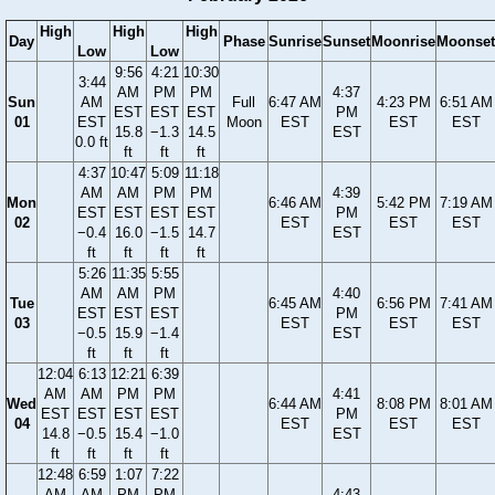
High
High
High
Day
Phase
Sunrise
Sunset
Moonrise
Moonset
Low
Low
9:56
4:21
10:30
3:44
AM
PM
PM
4:37
Sun
AM
Full
6:47 AM
4:23 PM
6:51 AM
EST
EST
EST
PM
01
EST
Moon
EST
EST
EST
15.8
−1.3
14.5
EST
0.0 ft
ft
ft
ft
4:37
10:47
5:09
11:18
AM
AM
PM
PM
4:39
Mon
6:46 AM
5:42 PM
7:19 AM
EST
EST
EST
EST
PM
02
EST
EST
EST
−0.4
16.0
−1.5
14.7
EST
ft
ft
ft
ft
5:26
11:35
5:55
AM
AM
PM
4:40
Tue
6:45 AM
6:56 PM
7:41 AM
EST
EST
EST
PM
03
EST
EST
EST
−0.5
15.9
−1.4
EST
ft
ft
ft
12:04
6:13
12:21
6:39
AM
AM
PM
PM
4:41
Wed
6:44 AM
8:08 PM
8:01 AM
EST
EST
EST
EST
PM
04
EST
EST
EST
14.8
−0.5
15.4
−1.0
EST
ft
ft
ft
ft
12:48
6:59
1:07
7:22
AM
AM
PM
PM
4:43