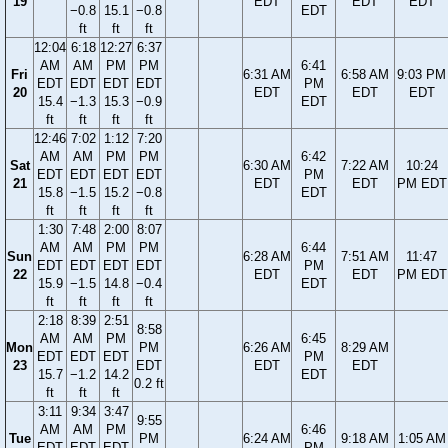
19
EDT
EDT
EDT
−0.8
15.1
−0.8
EDT
ft
ft
ft
12:04
6:18
12:27
6:37
AM
AM
PM
PM
6:41
Fri
6:31 AM
6:58 AM
9:03 PM
EDT
EDT
EDT
EDT
PM
20
EDT
EDT
EDT
15.4
−1.3
15.3
−0.9
EDT
ft
ft
ft
ft
12:46
7:02
1:12
7:20
AM
AM
PM
PM
6:42
Sat
6:30 AM
7:22 AM
10:24
EDT
EDT
EDT
EDT
PM
21
EDT
EDT
PM EDT
15.8
−1.5
15.2
−0.8
EDT
ft
ft
ft
ft
1:30
7:48
2:00
8:07
AM
AM
PM
PM
6:44
Sun
6:28 AM
7:51 AM
11:47
EDT
EDT
EDT
EDT
PM
22
EDT
EDT
PM EDT
15.9
−1.5
14.8
−0.4
EDT
ft
ft
ft
ft
2:18
8:39
2:51
8:58
AM
AM
PM
6:45
Mon
PM
6:26 AM
8:29 AM
EDT
EDT
EDT
PM
23
EDT
EDT
EDT
15.7
−1.2
14.2
EDT
0.2 ft
ft
ft
ft
3:11
9:34
3:47
9:55
AM
AM
PM
6:46
Tue
PM
6:24 AM
9:18 AM
1:05 AM
EDT
EDT
EDT
PM