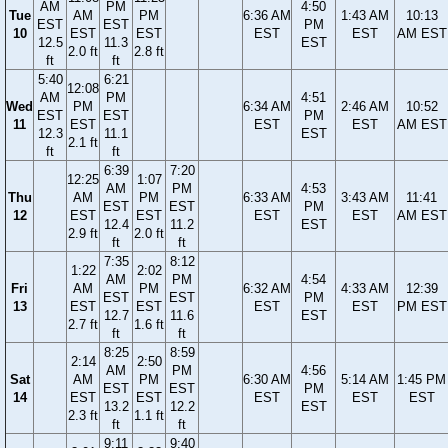
AM
PM
4:50
Tue
AM
PM
6:36 AM
1:43 AM
10:13
EST
EST
PM
10
EST
EST
EST
EST
AM EST
12.5
11.3
EST
2.0 ft
2.8 ft
ft
ft
5:40
6:21
12:08
AM
PM
4:51
Wed
PM
6:34 AM
2:46 AM
10:52
EST
EST
PM
11
EST
EST
EST
AM EST
12.3
11.1
EST
2.1 ft
ft
ft
6:39
7:20
12:25
1:07
AM
PM
4:53
Thu
AM
PM
6:33 AM
3:43 AM
11:41
EST
EST
PM
12
EST
EST
EST
EST
AM EST
12.4
11.2
EST
2.9 ft
2.0 ft
ft
ft
7:35
8:12
1:22
2:02
AM
PM
4:54
Fri
AM
PM
6:32 AM
4:33 AM
12:39
EST
EST
PM
13
EST
EST
EST
EST
PM EST
12.7
11.6
EST
2.7 ft
1.6 ft
ft
ft
8:25
8:59
2:14
2:50
AM
PM
4:56
Sat
AM
PM
6:30 AM
5:14 AM
1:45 PM
EST
EST
PM
14
EST
EST
EST
EST
EST
13.2
12.2
EST
2.3 ft
1.1 ft
ft
ft
9:11
9:40