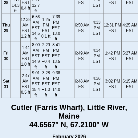
28
EST
EST
EST
EST
14.3
12.7
EST
0.4 ft
ft
ft
6:56
7:39
12:38
1:25
AM
PM
4:33
Thu
AM
PM
6:50 AM
12:31 PM
4:25 AM
EST
EST
PM
29
EST
EST
EST
EST
EST
14.5
13.0
EST
1.2 ft
0.1 ft
ft
ft
8:00
2:29
8:41
1:44
AM
PM
PM
4:34
Fri
AM
6:49 AM
1:42 PM
5:27 AM
EST
EST
EST
PM
30
EST
EST
EST
EST
14.9
−0.4
13.5
EST
1.0 ft
ft
ft
ft
9:01
3:28
9:38
2:47
AM
PM
PM
4:36
Sat
AM
6:48 AM
3:02 PM
6:15 AM
EST
EST
EST
PM
31
EST
EST
EST
EST
15.4
−1.0
14.0
EST
0.5 ft
ft
ft
ft
Cutler (Farris Wharf), Little River,
Maine
44.6567° N, 67.2100° W
February 2026