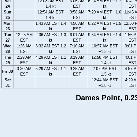
Sat
12:08 AM EST
3:06 AM
6:24 AM EST −1.7
10:42 
24
1.4 kt
EST
kt
EST
Sun
12:54 AM EST
3:58 AM
7:20 AM EST −1.6
11:45 
25
1.4 kt
EST
kt
EST
Mon
1:43 AM EST 1.4
4:56 AM
8:22 AM EST −1.5
12:50 
26
kt
EST
kt
EST
Tue
12:25 AM
2:36 AM EST 1.3
6:01 AM
9:34 AM EST −1.4
1:56 
27
EST
kt
EST
kt
EST
Wed
1:26 AM
3:32 AM EST 1.2
7:10 AM
10:57 AM EST
3:01 
28
EST
kt
EST
−1.3 kt
EST
Thu
2:29 AM
4:29 AM EST 1.1
8:19 AM
12:58 PM EST
4:01 
29
EST
kt
EST
−1.4 kt
EST
3:30 AM
5:29 AM EST 1.1
9:25 AM
2:07 PM EST
4:57 
Fri 30
EST
kt
EST
−1.5 kt
EST
Sat
12:44 AM EST
4:29 
31
−1.8 kt
EST
Dames Point, 0.23