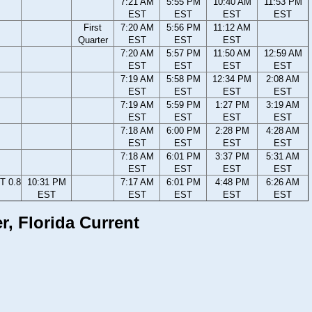
7:21 AM
5:55 PM
10:40 AM
11:53 PM
EST
EST
EST
EST
First
7:20 AM
5:56 PM
11:12 AM
Quarter
EST
EST
EST
7:20 AM
5:57 PM
11:50 AM
12:59 AM
EST
EST
EST
EST
7:19 AM
5:58 PM
12:34 PM
2:08 AM
EST
EST
EST
EST
7:19 AM
5:59 PM
1:27 PM
3:19 AM
EST
EST
EST
EST
7:18 AM
6:00 PM
2:28 PM
4:28 AM
EST
EST
EST
EST
7:18 AM
6:01 PM
3:37 PM
5:31 AM
EST
EST
EST
EST
T 0.8
10:31 PM
7:17 AM
6:01 PM
4:48 PM
6:26 AM
EST
EST
EST
EST
EST
r, Florida Current