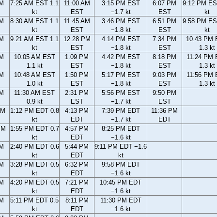
AM
7:25 AM EST 1.1
11:00 AM
3:15 PM EST
6:07 PM
9:12 PM ES
kt
EST
−1.7 kt
EST
kt
AM
8:30 AM EST 1.1
11:45 AM
3:46 PM EST
6:51 PM
9:58 PM ES
kt
EST
−1.8 kt
EST
kt
AM
9:21 AM EST 1.1
12:28 PM
4:14 PM EST
7:34 PM
10:43 PM
kt
EST
−1.8 kt
EST
1.3 kt
AM
10:05 AM EST
1:09 PM
4:42 PM EST
8:18 PM
11:24 PM
1.1 kt
EST
−1.8 kt
EST
1.3 kt
AM
10:48 AM EST
1:50 PM
5:17 PM EST
9:03 PM
11:56 PM
1.0 kt
EST
−1.8 kt
EST
1.3 kt
AM
11:30 AM EST
2:31 PM
5:56 PM EST
9:50 PM
0.9 kt
EST
−1.7 kt
EST
AM
1:12 PM EDT 0.8
4:13 PM
7:39 PM EDT
11:36 PM
kt
EDT
−1.7 kt
EDT
PM
1:55 PM EDT 0.7
4:57 PM
8:25 PM EDT
kt
EDT
−1.6 kt
PM
2:40 PM EDT 0.6
5:44 PM
9:11 PM EDT −1.6
kt
EDT
kt
PM
3:28 PM EDT 0.5
6:32 PM
9:58 PM EDT
kt
EDT
−1.6 kt
PM
4:20 PM EDT 0.5
7:21 PM
10:45 PM EDT
kt
EDT
−1.6 kt
PM
5:11 PM EDT 0.5
8:11 PM
11:30 PM EDT
kt
EDT
−1.6 kt