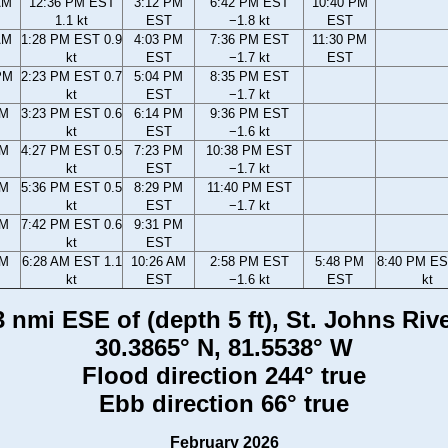
AM
12:36 PM EST
3:12 PM
6:42 PM EST
10:40 PM
1.1 kt
EST
−1.8 kt
EST
AM
1:28 PM EST 0.9
4:03 PM
7:36 PM EST
11:30 PM
kt
EST
−1.7 kt
EST
PM
2:23 PM EST 0.7
5:04 PM
8:35 PM EST
kt
EST
−1.7 kt
PM
3:23 PM EST 0.6
6:14 PM
9:36 PM EST
kt
EST
−1.6 kt
PM
4:27 PM EST 0.5
7:23 PM
10:38 PM EST
kt
EST
−1.7 kt
PM
5:36 PM EST 0.5
8:29 PM
11:40 PM EST
kt
EST
−1.7 kt
PM
7:42 PM EST 0.6
9:31 PM
kt
EST
AM
6:28 AM EST 1.1
10:26 AM
2:58 PM EST
5:48 PM
8:40 PM ES
kt
EST
−1.6 kt
EST
kt
 nmi ESE of (depth 5 ft), St. Johns Rive
30.3865° N, 81.5538° W
Flood direction 244° true
Ebb direction 66° true
February 2026