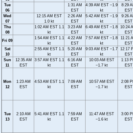
Tue
1:31 AM
4:39 AM EST −1.9
8:29 
06
EST
kt
EST
Wed
12:15 AM EST
2:26 AM
5:42 AM EST −1.9
9:26 
07
1.0 kt
EST
kt
EST
Thu
1:02 AM EST 1.1
3:23 AM
6:49 AM EST −1.8
10:24 
08
kt
EST
kt
EST
1:54 AM EST 1.1
4:22 AM
7:57 AM EST −1.8
11:21 
Fri 09
kt
EST
kt
EST
Sat
2:55 AM EST 1.1
5:20 AM
9:03 AM EST −1.7
12:17 
10
kt
EST
kt
EST
Sun
12:35 AM
3:57 AM EST 1.1
6:16 AM
10:03 AM EST
1:13 
11
EST
kt
EST
−1.7 kt
EST
Mon
1:23 AM
4:53 AM EST 1.1
7:09 AM
10:57 AM EST
2:08 
12
EST
kt
EST
−1.7 kt
EST
Tue
2:10 AM
5:41 AM EST 1.1
7:59 AM
11:47 AM EST
3:00 
13
EST
kt
EST
−1.6 kt
EST