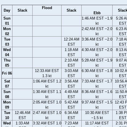
Flood
Day
Slack
Slack
Slac
Ebb
Sun
1:46 AM EST −1.9
5:26 
01
kt
EST
Mon
2:42 AM EST −2.0
6:23 
02
kt
EST
Tue
12:24 AM
3:36 AM EST −2.0
7:18 
03
EST
kt
EST
Wed
1:18 AM
4:30 AM EST −2.0
8:13 
04
EST
kt
EST
Thu
2:10 AM
5:28 AM EST −1.9
9:07 
05
EST
kt
EST
12:33 AM EST
3:03 AM
6:30 AM EST −1.8
10:02 
Fri 06
1.3 kt
EST
kt
EST
Sat
1:06 AM EST 1.2
3:56 AM
7:33 AM EST −1.7
10:56 
07
kt
EST
kt
EST
Sun
1:30 AM EST 1.1
4:49 AM
8:36 AM EST −1.6
11:50 
08
kt
EST
kt
EST
Mon
2:05 AM EST 1.0
5:42 AM
9:37 AM EST −1.5
12:43 
09
kt
EST
kt
EST
Tue
12:46 AM
2:47 AM EST 1.0
6:34 AM
10:30 AM EST
1:38 
10
EST
kt
EST
−1.5 kt
EST
Wed
1:33 AM
3:32 AM EST 1.0
7:23 AM
11:17 AM EST
2:31 