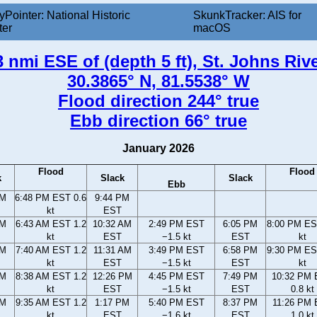
yPointer: National Historic
SkunkTracker: AIS for
ter
macOS
 nmi ESE of (depth 5 ft), St. Johns Rive
30.3865° N, 81.5538° W
Flood direction 244° true
Ebb direction 66° true
January 2026
Flood
Flood
k
Slack
Slack
Ebb
PM
6:48 PM EST 0.6
9:44 PM
kt
EST
AM
6:43 AM EST 1.2
10:32 AM
2:49 PM EST
6:05 PM
8:00 PM ES
kt
EST
−1.5 kt
EST
kt
AM
7:40 AM EST 1.2
11:31 AM
3:49 PM EST
6:58 PM
9:30 PM ES
kt
EST
−1.5 kt
EST
kt
AM
8:38 AM EST 1.2
12:26 PM
4:45 PM EST
7:49 PM
10:32 PM
kt
EST
−1.5 kt
EST
0.8 kt
AM
9:35 AM EST 1.2
1:17 PM
5:40 PM EST
8:37 PM
11:26 PM
kt
EST
−1.6 kt
EST
1.0 kt