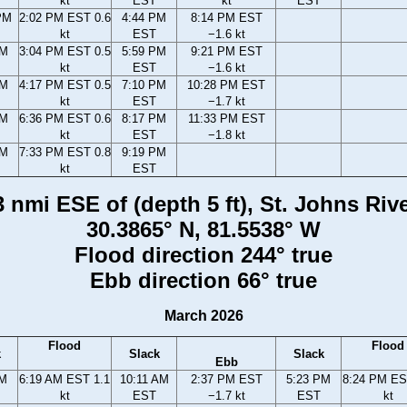
kt
EST
kt
EST
PM
2:02 PM EST 0.6
4:44 PM
8:14 PM EST
kt
EST
−1.6 kt
PM
3:04 PM EST 0.5
5:59 PM
9:21 PM EST
kt
EST
−1.6 kt
PM
4:17 PM EST 0.5
7:10 PM
10:28 PM EST
kt
EST
−1.7 kt
PM
6:36 PM EST 0.6
8:17 PM
11:33 PM EST
kt
EST
−1.8 kt
PM
7:33 PM EST 0.8
9:19 PM
kt
EST
 nmi ESE of (depth 5 ft), St. Johns Rive
30.3865° N, 81.5538° W
Flood direction 244° true
Ebb direction 66° true
March 2026
Flood
Flood
k
Slack
Slack
Ebb
AM
6:19 AM EST 1.1
10:11 AM
2:37 PM EST
5:23 PM
8:24 PM ES
kt
EST
−1.7 kt
EST
kt