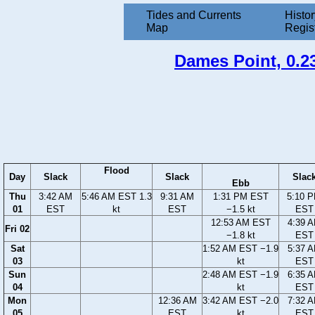
Tides and Currents
Histor
Map
Regis
Dames Point, 0.23
Flood
Day
Slack
Slack
Slac
Ebb
Thu
3:42 AM
5:46 AM EST 1.3
9:31 AM
1:31 PM EST
5:10 
01
EST
kt
EST
−1.5 kt
EST
12:53 AM EST
4:39 
Fri 02
−1.8 kt
EST
Sat
1:52 AM EST −1.9
5:37 
03
kt
EST
Sun
2:48 AM EST −1.9
6:35 
04
kt
EST
Mon
12:36 AM
3:42 AM EST −2.0
7:32 
05
EST
kt
EST