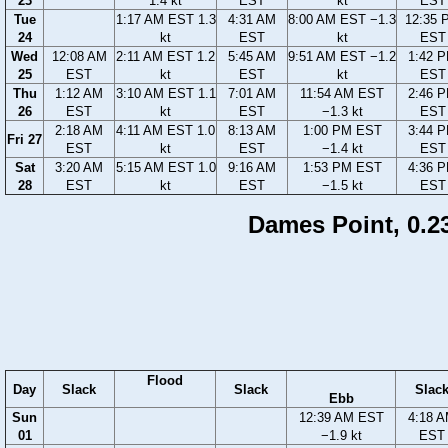
23
1.4 kt
EST
kt
EST
Tue
1:17 AM EST 1.3
4:31 AM
8:00 AM EST −1.3
12:35 
24
kt
EST
kt
EST
Wed
12:08 AM
2:11 AM EST 1.2
5:45 AM
9:51 AM EST −1.2
1:42 
25
EST
kt
EST
kt
EST
Thu
1:12 AM
3:10 AM EST 1.1
7:01 AM
11:54 AM EST
2:46 
26
EST
kt
EST
−1.3 kt
EST
2:18 AM
4:11 AM EST 1.0
8:13 AM
1:00 PM EST
3:44 
Fri 27
EST
kt
EST
−1.4 kt
EST
Sat
3:20 AM
5:15 AM EST 1.0
9:16 AM
1:53 PM EST
4:36 
28
EST
kt
EST
−1.5 kt
EST
Dames Point, 0.23
Flood
Day
Slack
Slack
Slac
Ebb
Sun
12:39 AM EST
4:18 
01
−1.9 kt
EST