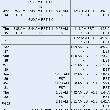
5:17 AM EST 1.0
kt
Wed
2:56 AM
5:38 AM EST 1.0
8:45 AM
12:35 PM EST
3:49 
14
EST
kt
EST
−1.6 kt
EST
6:20 AM EST 1.0
kt
Thu
3:38 AM
5:44 AM EST 1.1
9:28 AM
1:16 PM EST
4:36 
15
EST
kt
EST
−1.6 kt
EST
12:29 AM EST
4:18 
Fri 16
−1.7 kt
EST
Sat
1:09 AM EST −1.8
4:56 
17
kt
EST
Sun
1:50 AM EST −1.8
5:36 
18
kt
EST
Mon
2:31 AM EST −1.9
6:17 
19
kt
EST
Tue
12:05 AM
3:12 AM EST −1.9
7:02 
20
EST
kt
EST
Wed
12:49 AM
3:56 AM EST −1.9
7:50 
21
EST
kt
EST
Thu
1:33 AM
4:42 AM EST −1.9
8:44 
22
EST
kt
EST
2:19 AM
5:31 AM EST −1.8
9:41 
Fri 23
EST
kt
EST