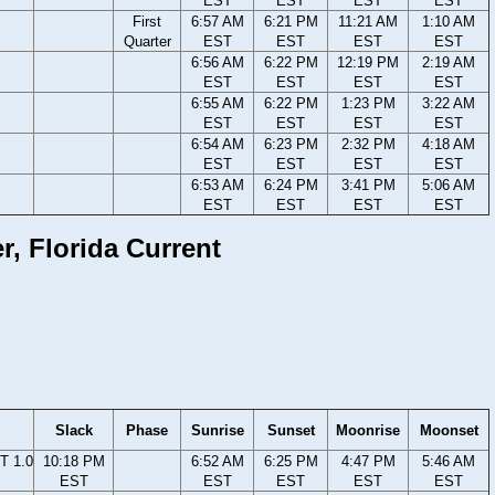
EST
EST
EST
EST
First
6:57 AM
6:21 PM
11:21 AM
1:10 AM
Quarter
EST
EST
EST
EST
6:56 AM
6:22 PM
12:19 PM
2:19 AM
EST
EST
EST
EST
6:55 AM
6:22 PM
1:23 PM
3:22 AM
EST
EST
EST
EST
6:54 AM
6:23 PM
2:32 PM
4:18 AM
EST
EST
EST
EST
6:53 AM
6:24 PM
3:41 PM
5:06 AM
EST
EST
EST
EST
r, Florida Current
Slack
Phase
Sunrise
Sunset
Moonrise
Moonset
T 1.0
10:18 PM
6:52 AM
6:25 PM
4:47 PM
5:46 AM
EST
EST
EST
EST
EST