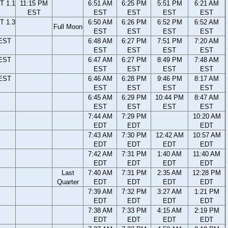
T 1.1
11:15 PM
6:51 AM
6:25 PM
5:51 PM
6:21 AM
EST
EST
EST
EST
EST
T 1.3
6:50 AM
6:26 PM
6:52 PM
6:52 AM
Full Moon
EST
EST
EST
EST
 EST
6:48 AM
6:27 PM
7:51 PM
7:20 AM
EST
EST
EST
EST
 EST
6:47 AM
6:27 PM
8:49 PM
7:48 AM
EST
EST
EST
EST
 EST
6:46 AM
6:28 PM
9:46 PM
8:17 AM
EST
EST
EST
EST
6:45 AM
6:29 PM
10:44 PM
8:47 AM
EST
EST
EST
EST
7:44 AM
7:29 PM
10:20 AM
EDT
EDT
EDT
7:43 AM
7:30 PM
12:42 AM
10:57 AM
EDT
EDT
EDT
EDT
7:42 AM
7:31 PM
1:40 AM
11:40 AM
EDT
EDT
EDT
EDT
Last
7:40 AM
7:31 PM
2:35 AM
12:28 PM
Quarter
EDT
EDT
EDT
EDT
7:39 AM
7:32 PM
3:27 AM
1:21 PM
EDT
EDT
EDT
EDT
7:38 AM
7:33 PM
4:15 AM
2:19 PM
EDT
EDT
EDT
EDT