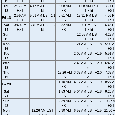
11
EST
kt
EST
−1.5 kt
EST
Thu
2:17 AM
4:17 AM EST 1.0
8:08 AM
11:58 AM EST
3:21 
12
EST
kt
EST
−1.5 kt
EST
2:59 AM
5:01 AM EST 1.1
8:51 AM
12:31 PM EST
4:06 
Fri 13
EST
kt
EST
−1.5 kt
EST
Sat
3:40 AM
5:45 AM EST 1.2
9:32 AM
1:00 PM EST
4:48 
14
EST
kt
EST
−1.6 kt
EST
Sun
12:35 AM EST
4:22 
15
−1.8 kt
EST
Mon
1:21 AM EST −1.8
5:05 
16
kt
EST
Tue
2:05 AM EST −1.9
5:51 
17
kt
EST
Wed
2:49 AM EST −2.0
6:40 
18
kt
EST
Thu
12:26 AM
3:32 AM EST −2.0
7:32 
19
EST
kt
EST
1:10 AM
4:17 AM EST −1.9
8:27 
Fri 20
EST
kt
EST
Sat
1:53 AM
5:04 AM EST −1.8
9:26 
21
EST
kt
EST
Sun
2:39 AM
5:55 AM EST −1.7
10:27 
22
EST
kt
EST
Mon
12:26 AM EST
3:30 AM
6:52 AM EST −1.5
11:30 