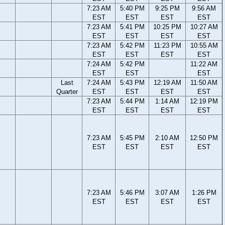
7:23 AM
5:40 PM
9:25 PM
9:56 AM
EST
EST
EST
EST
7:23 AM
5:41 PM
10:25 PM
10:27 AM
EST
EST
EST
EST
7:23 AM
5:42 PM
11:23 PM
10:55 AM
EST
EST
EST
EST
7:24 AM
5:42 PM
11:22 AM
EST
EST
EST
Last
7:24 AM
5:43 PM
12:19 AM
11:50 AM
Quarter
EST
EST
EST
EST
7:23 AM
5:44 PM
1:14 AM
12:19 PM
EST
EST
EST
EST
7:23 AM
5:45 PM
2:10 AM
12:50 PM
EST
EST
EST
EST
7:23 AM
5:46 PM
3:07 AM
1:26 PM
EST
EST
EST
EST