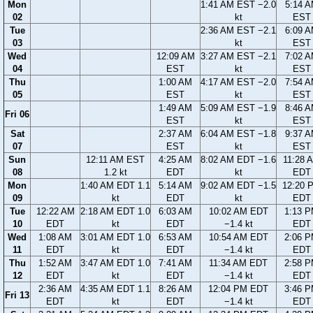
Mon
1:41 AM EST −2.0
5:14 
02
kt
EST
Tue
2:36 AM EST −2.1
6:09 
03
kt
EST
Wed
12:09 AM
3:27 AM EST −2.1
7:02 
04
EST
kt
EST
Thu
1:00 AM
4:17 AM EST −2.0
7:54 
05
EST
kt
EST
1:49 AM
5:09 AM EST −1.9
8:46 
Fri 06
EST
kt
EST
Sat
2:37 AM
6:04 AM EST −1.8
9:37 
07
EST
kt
EST
Sun
12:11 AM EST
4:25 AM
8:02 AM EDT −1.6
11:28 
08
1.2 kt
EDT
kt
EDT
Mon
1:40 AM EDT 1.1
5:14 AM
9:02 AM EDT −1.5
12:20 
09
kt
EDT
kt
EDT
Tue
12:22 AM
2:18 AM EDT 1.0
6:03 AM
10:02 AM EDT
1:13 
10
EDT
kt
EDT
−1.4 kt
EDT
Wed
1:08 AM
3:01 AM EDT 1.0
6:53 AM
10:54 AM EDT
2:06 
11
EDT
kt
EDT
−1.4 kt
EDT
Thu
1:52 AM
3:47 AM EDT 1.0
7:41 AM
11:34 AM EDT
2:58 
12
EDT
kt
EDT
−1.4 kt
EDT
2:36 AM
4:35 AM EDT 1.1
8:26 AM
12:04 PM EDT
3:46 
Fri 13
EDT
kt
EDT
−1.4 kt
EDT