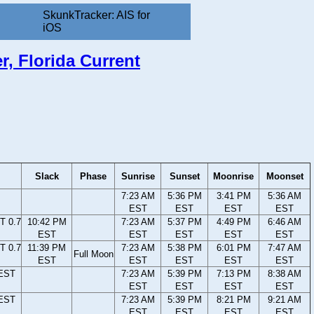
SkunkTracker: AIS for
iOS
r, Florida Current
Slack
Phase
Sunrise
Sunset
Moonrise
Moonset
7:23 AM
5:36 PM
3:41 PM
5:36 AM
EST
EST
EST
EST
T 0.7
10:42 PM
7:23 AM
5:37 PM
4:49 PM
6:46 AM
EST
EST
EST
EST
EST
T 0.7
11:39 PM
7:23 AM
5:38 PM
6:01 PM
7:47 AM
Full Moon
EST
EST
EST
EST
EST
 EST
7:23 AM
5:39 PM
7:13 PM
8:38 AM
EST
EST
EST
EST
 EST
7:23 AM
5:39 PM
8:21 PM
9:21 AM
EST
EST
EST
EST