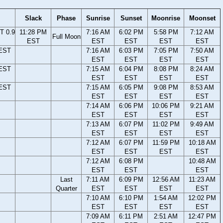
Slack
Phase
Sunrise
Sunset
Moonrise
Moonset
T 0.9
11:28 PM
7:16 AM
6:02 PM
5:58 PM
7:12 AM
Full Moon
EST
EST
EST
EST
EST
 EST
7:16 AM
6:03 PM
7:05 PM
7:50 AM
EST
EST
EST
EST
 EST
7:15 AM
6:04 PM
8:08 PM
8:24 AM
EST
EST
EST
EST
 EST
7:15 AM
6:05 PM
9:08 PM
8:53 AM
EST
EST
EST
EST
7:14 AM
6:06 PM
10:06 PM
9:21 AM
EST
EST
EST
EST
7:13 AM
6:07 PM
11:02 PM
9:49 AM
EST
EST
EST
EST
7:12 AM
6:07 PM
11:59 PM
10:18 AM
EST
EST
EST
EST
7:12 AM
6:08 PM
10:48 AM
EST
EST
EST
Last
7:11 AM
6:09 PM
12:56 AM
11:23 AM
Quarter
EST
EST
EST
EST
7:10 AM
6:10 PM
1:54 AM
12:02 PM
EST
EST
EST
EST
7:09 AM
6:11 PM
2:51 AM
12:47 PM