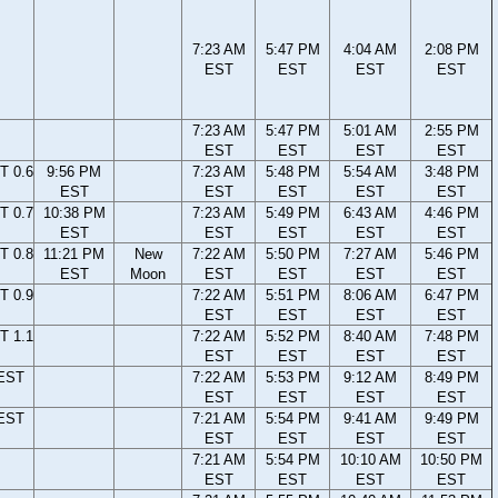
7:23 AM
5:47 PM
4:04 AM
2:08 PM
EST
EST
EST
EST
7:23 AM
5:47 PM
5:01 AM
2:55 PM
EST
EST
EST
EST
T 0.6
9:56 PM
7:23 AM
5:48 PM
5:54 AM
3:48 PM
EST
EST
EST
EST
EST
T 0.7
10:38 PM
7:23 AM
5:49 PM
6:43 AM
4:46 PM
EST
EST
EST
EST
EST
T 0.8
11:21 PM
New
7:22 AM
5:50 PM
7:27 AM
5:46 PM
EST
Moon
EST
EST
EST
EST
T 0.9
7:22 AM
5:51 PM
8:06 AM
6:47 PM
EST
EST
EST
EST
T 1.1
7:22 AM
5:52 PM
8:40 AM
7:48 PM
EST
EST
EST
EST
 EST
7:22 AM
5:53 PM
9:12 AM
8:49 PM
EST
EST
EST
EST
 EST
7:21 AM
5:54 PM
9:41 AM
9:49 PM
EST
EST
EST
EST
7:21 AM
5:54 PM
10:10 AM
10:50 PM
EST
EST
EST
EST