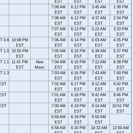
EST
EST
EST
EST
7:08 AM
6:12 PM
3:45 AM
1:38 PM
EST
EST
EST
EST
7:08 AM
6:12 PM
4:37 AM
2:34 PM
EST
EST
EST
EST
7:07 AM
6:13 PM
5:22 AM
3:33 PM
EST
EST
EST
EST
T 0.8
10:08 PM
7:06 AM
6:14 PM
6:03 AM
4:35 PM
EST
EST
EST
EST
EST
T 1.0
10:55 PM
7:05 AM
6:15 PM
6:39 AM
5:37 PM
EST
EST
EST
EST
EST
T 1.1
11:41 PM
New
7:04 AM
6:16 PM
7:12 AM
6:38 PM
EST
Moon
EST
EST
EST
EST
T 1.3
7:03 AM
6:16 PM
7:43 AM
7:40 PM
EST
EST
EST
EST
 EST
7:02 AM
6:17 PM
8:12 AM
8:42 PM
EST
EST
EST
EST
 EST
7:01 AM
6:18 PM
8:42 AM
9:46 PM
EST
EST
EST
EST
 EST
7:00 AM
6:19 PM
9:14 AM
10:51 PM
EST
EST
EST
EST
6:59 AM
6:19 PM
9:50 AM
EST
EST
EST
6:58 AM
6:20 PM
10:32 AM
12:00 AM