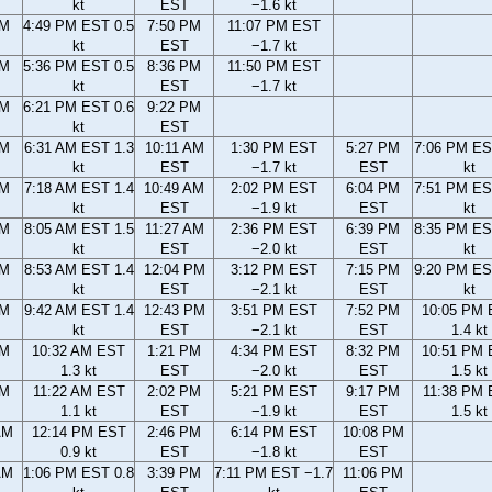
kt
EST
−1.6 kt
PM
4:49 PM EST 0.5
7:50 PM
11:07 PM EST
kt
EST
−1.7 kt
PM
5:36 PM EST 0.5
8:36 PM
11:50 PM EST
kt
EST
−1.7 kt
PM
6:21 PM EST 0.6
9:22 PM
kt
EST
AM
6:31 AM EST 1.3
10:11 AM
1:30 PM EST
5:27 PM
7:06 PM ES
kt
EST
−1.7 kt
EST
kt
AM
7:18 AM EST 1.4
10:49 AM
2:02 PM EST
6:04 PM
7:51 PM ES
kt
EST
−1.9 kt
EST
kt
AM
8:05 AM EST 1.5
11:27 AM
2:36 PM EST
6:39 PM
8:35 PM ES
kt
EST
−2.0 kt
EST
kt
AM
8:53 AM EST 1.4
12:04 PM
3:12 PM EST
7:15 PM
9:20 PM ES
kt
EST
−2.1 kt
EST
kt
AM
9:42 AM EST 1.4
12:43 PM
3:51 PM EST
7:52 PM
10:05 PM
kt
EST
−2.1 kt
EST
1.4 kt
AM
10:32 AM EST
1:21 PM
4:34 PM EST
8:32 PM
10:51 PM
1.3 kt
EST
−2.0 kt
EST
1.5 kt
AM
11:22 AM EST
2:02 PM
5:21 PM EST
9:17 PM
11:38 PM
1.1 kt
EST
−1.9 kt
EST
1.5 kt
AM
12:14 PM EST
2:46 PM
6:14 PM EST
10:08 PM
0.9 kt
EST
−1.8 kt
EST
AM
1:06 PM EST 0.8
3:39 PM
7:11 PM EST −1.7
11:06 PM