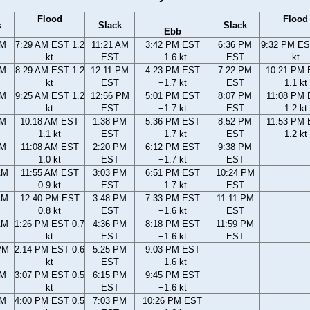
Flood
Flood
k
Slack
Slack
Ebb
AM
7:29 AM EST 1.2
11:21 AM
3:42 PM EST
6:36 PM
9:32 PM ES
kt
EST
−1.6 kt
EST
kt
AM
8:29 AM EST 1.2
12:11 PM
4:23 PM EST
7:22 PM
10:21 PM
kt
EST
−1.7 kt
EST
1.1 kt
AM
9:25 AM EST 1.2
12:56 PM
5:01 PM EST
8:07 PM
11:08 PM
kt
EST
−1.7 kt
EST
1.2 kt
AM
10:18 AM EST
1:38 PM
5:36 PM EST
8:52 PM
11:53 PM
1.1 kt
EST
−1.7 kt
EST
1.2 kt
AM
11:08 AM EST
2:20 PM
6:12 PM EST
9:38 PM
1.0 kt
EST
−1.7 kt
EST
AM
11:55 AM EST
3:03 PM
6:51 PM EST
10:24 PM
0.9 kt
EST
−1.7 kt
EST
AM
12:40 PM EST
3:48 PM
7:33 PM EST
11:11 PM
0.8 kt
EST
−1.6 kt
EST
AM
1:26 PM EST 0.7
4:36 PM
8:18 PM EST
11:59 PM
kt
EST
−1.6 kt
EST
PM
2:14 PM EST 0.6
5:25 PM
9:03 PM EST
kt
EST
−1.6 kt
PM
3:07 PM EST 0.5
6:15 PM
9:45 PM EST
kt
EST
−1.6 kt
PM
4:00 PM EST 0.5
7:03 PM
10:26 PM EST