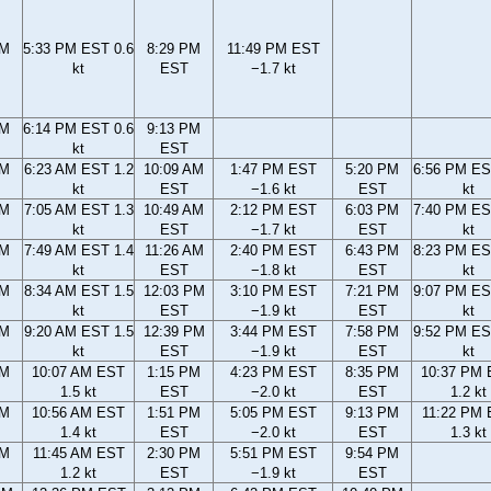
PM
5:33 PM EST 0.6
8:29 PM
11:49 PM EST
kt
EST
−1.7 kt
PM
6:14 PM EST 0.6
9:13 PM
kt
EST
AM
6:23 AM EST 1.2
10:09 AM
1:47 PM EST
5:20 PM
6:56 PM ES
kt
EST
−1.6 kt
EST
kt
AM
7:05 AM EST 1.3
10:49 AM
2:12 PM EST
6:03 PM
7:40 PM ES
kt
EST
−1.7 kt
EST
kt
AM
7:49 AM EST 1.4
11:26 AM
2:40 PM EST
6:43 PM
8:23 PM ES
kt
EST
−1.8 kt
EST
kt
AM
8:34 AM EST 1.5
12:03 PM
3:10 PM EST
7:21 PM
9:07 PM ES
kt
EST
−1.9 kt
EST
kt
AM
9:20 AM EST 1.5
12:39 PM
3:44 PM EST
7:58 PM
9:52 PM ES
kt
EST
−1.9 kt
EST
kt
AM
10:07 AM EST
1:15 PM
4:23 PM EST
8:35 PM
10:37 PM
1.5 kt
EST
−2.0 kt
EST
1.2 kt
AM
10:56 AM EST
1:51 PM
5:05 PM EST
9:13 PM
11:22 PM
1.4 kt
EST
−2.0 kt
EST
1.3 kt
AM
11:45 AM EST
2:30 PM
5:51 PM EST
9:54 PM
1.2 kt
EST
−1.9 kt
EST