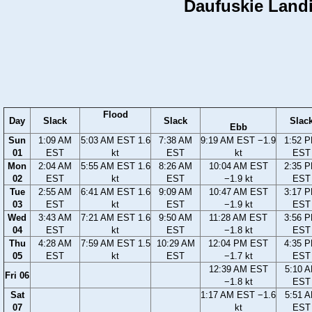
Daufuskie Landin
Flood
Day
Slack
Slack
Slac
Ebb
Sun
1:09 AM
5:03 AM EST 1.6
7:38 AM
9:19 AM EST −1.9
1:52 
01
EST
kt
EST
kt
EST
Mon
2:04 AM
5:55 AM EST 1.6
8:26 AM
10:04 AM EST
2:35 
02
EST
kt
EST
−1.9 kt
EST
Tue
2:55 AM
6:41 AM EST 1.6
9:09 AM
10:47 AM EST
3:17 
03
EST
kt
EST
−1.9 kt
EST
Wed
3:43 AM
7:21 AM EST 1.6
9:50 AM
11:28 AM EST
3:56 
04
EST
kt
EST
−1.8 kt
EST
Thu
4:28 AM
7:59 AM EST 1.5
10:29 AM
12:04 PM EST
4:35 
05
EST
kt
EST
−1.7 kt
EST
12:39 AM EST
5:10 
Fri 06
−1.8 kt
EST
Sat
1:17 AM EST −1.6
5:51 
07
kt
EST