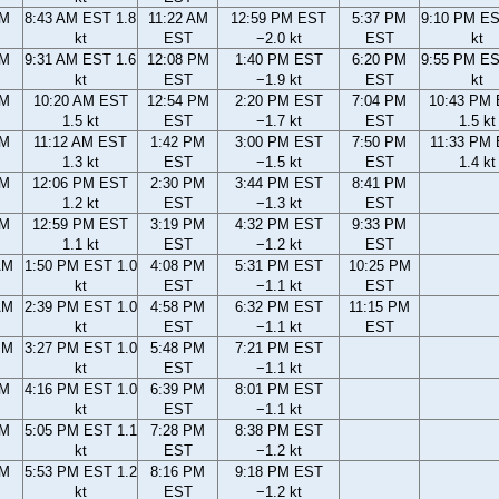
AM
8:43 AM EST 1.8
11:22 AM
12:59 PM EST
5:37 PM
9:10 PM ES
kt
EST
−2.0 kt
EST
kt
AM
9:31 AM EST 1.6
12:08 PM
1:40 PM EST
6:20 PM
9:55 PM ES
kt
EST
−1.9 kt
EST
kt
AM
10:20 AM EST
12:54 PM
2:20 PM EST
7:04 PM
10:43 PM
1.5 kt
EST
−1.7 kt
EST
1.5 kt
AM
11:12 AM EST
1:42 PM
3:00 PM EST
7:50 PM
11:33 PM
1.3 kt
EST
−1.5 kt
EST
1.4 kt
AM
12:06 PM EST
2:30 PM
3:44 PM EST
8:41 PM
1.2 kt
EST
−1.3 kt
EST
AM
12:59 PM EST
3:19 PM
4:32 PM EST
9:33 PM
1.1 kt
EST
−1.2 kt
EST
AM
1:50 PM EST 1.0
4:08 PM
5:31 PM EST
10:25 PM
kt
EST
−1.1 kt
EST
AM
2:39 PM EST 1.0
4:58 PM
6:32 PM EST
11:15 PM
kt
EST
−1.1 kt
EST
PM
3:27 PM EST 1.0
5:48 PM
7:21 PM EST
kt
EST
−1.1 kt
PM
4:16 PM EST 1.0
6:39 PM
8:01 PM EST
kt
EST
−1.1 kt
PM
5:05 PM EST 1.1
7:28 PM
8:38 PM EST
kt
EST
−1.2 kt
PM
5:53 PM EST 1.2
8:16 PM
9:18 PM EST
kt
EST
−1.2 kt