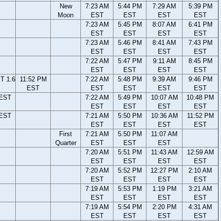
New
7:23 AM
5:44 PM
7:29 AM
5:39 PM
Moon
EST
EST
EST
EST
7:23 AM
5:45 PM
8:07 AM
6:41 PM
EST
EST
EST
EST
7:23 AM
5:46 PM
8:41 AM
7:43 PM
EST
EST
EST
EST
7:22 AM
5:47 PM
9:11 AM
8:45 PM
EST
EST
EST
EST
T 1.6
11:52 PM
7:22 AM
5:48 PM
9:39 AM
9:46 PM
EST
EST
EST
EST
EST
 EST
7:22 AM
5:49 PM
10:07 AM
10:48 PM
EST
EST
EST
EST
 EST
7:21 AM
5:50 PM
10:36 AM
11:52 PM
EST
EST
EST
EST
First
7:21 AM
5:50 PM
11:07 AM
Quarter
EST
EST
EST
7:20 AM
5:51 PM
11:43 AM
12:59 AM
EST
EST
EST
EST
7:20 AM
5:52 PM
12:27 PM
2:10 AM
EST
EST
EST
EST
7:19 AM
5:53 PM
1:19 PM
3:21 AM
EST
EST
EST
EST
7:19 AM
5:54 PM
2:20 PM
4:31 AM
EST
EST
EST
EST