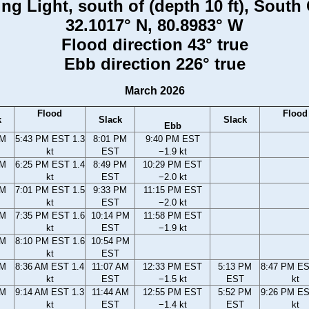
g Light, south of (depth 10 ft), South
32.1017° N, 80.8983° W
Flood direction 43° true
Ebb direction 226° true
March 2026
Flood
Flood
k
Slack
Slack
Ebb
PM
5:43 PM EST 1.3
8:01 PM
9:40 PM EST
kt
EST
−1.9 kt
PM
6:25 PM EST 1.4
8:49 PM
10:29 PM EST
kt
EST
−2.0 kt
PM
7:01 PM EST 1.5
9:33 PM
11:15 PM EST
kt
EST
−2.0 kt
PM
7:35 PM EST 1.6
10:14 PM
11:58 PM EST
kt
EST
−1.9 kt
PM
8:10 PM EST 1.6
10:54 PM
kt
EST
AM
8:36 AM EST 1.4
11:07 AM
12:33 PM EST
5:13 PM
8:47 PM ES
kt
EST
−1.5 kt
EST
kt
AM
9:14 AM EST 1.3
11:44 AM
12:55 PM EST
5:52 PM
9:26 PM ES
kt
EST
−1.4 kt
EST
kt