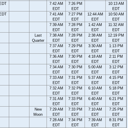
 EDT
7:42 AM
7:26 PM
10:13 AM
EDT
EDT
EDT
 EDT
7:41 AM
7:27 PM
12:44 AM
10:50 AM
EDT
EDT
EDT
EDT
7:39 AM
7:28 PM
1:42 AM
11:32 AM
EDT
EDT
EDT
EDT
Last
7:38 AM
7:28 PM
2:38 AM
12:19 PM
Quarter
EDT
EDT
EDT
EDT
7:37 AM
7:29 PM
3:30 AM
1:13 PM
EDT
EDT
EDT
EDT
7:36 AM
7:30 PM
4:18 AM
2:11 PM
EDT
EDT
EDT
EDT
7:34 AM
7:30 PM
5:00 AM
3:12 PM
EDT
EDT
EDT
EDT
7:33 AM
7:31 PM
5:37 AM
4:15 PM
EDT
EDT
EDT
EDT
7:32 AM
7:32 PM
6:10 AM
5:18 PM
EDT
EDT
EDT
EDT
7:31 AM
7:33 PM
6:40 AM
6:21 PM
EDT
EDT
EDT
EDT
New
7:29 AM
7:33 PM
7:10 AM
7:25 PM
Moon
EDT
EDT
EDT
EDT
7:28 AM
7:34 PM
7:39 AM
8:31 PM
EDT
EDT
EDT
EDT