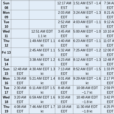
Sun
12:17 AM
1:51 AM EST −1.4
7:34 
08
EST
kt
EDT
Mon
2:03 AM
3:24 AM EDT −1.3
8:21 
09
EDT
kt
EDT
Tue
2:52 AM
4:03 AM EDT −1.1
9:12 
10
EDT
kt
EDT
Wed
12:51 AM EDT
3:45 AM
5:00 AM EDT −1.0
10:10 
11
1.1 kt
EDT
kt
EDT
Thu
1:49 AM EDT 1.1
4:40 AM
6:23 AM EDT −1.1
11:07 
12
kt
EDT
kt
EDT
2:45 AM EDT 1.1
5:32 AM
7:25 AM EDT −1.2
12:00 
Fri 13
kt
EDT
kt
EDT
Sat
3:38 AM EDT 1.2
6:23 AM
8:12 AM EDT −1.3
12:48 
14
kt
EDT
kt
EDT
Sun
12:48 AM
4:30 AM EDT 1.3
7:13 AM
8:52 AM EDT −1.5
1:33 
15
EDT
kt
EDT
kt
EDT
Mon
1:39 AM
5:21 AM EDT 1.4
8:01 AM
9:29 AM EDT −1.6
2:17 
16
EDT
kt
EDT
kt
EDT
Tue
2:30 AM
6:11 AM EDT 1.5
8:48 AM
10:08 AM EDT
2:59 
17
EDT
kt
EDT
−1.7 kt
EDT
Wed
3:20 AM
6:59 AM EDT 1.6
9:33 AM
10:48 AM EDT
3:42 
18
EDT
kt
EDT
−1.8 kt
EDT
Thu
4:08 AM
7:46 AM EDT 1.7
10:18 AM
11:30 AM EDT
4:25 
19
EDT
kt
EDT
−1.8 kt
EDT