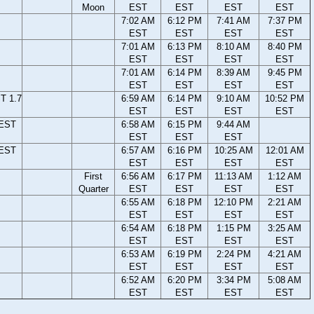
Moon
EST
EST
EST
EST
7:02 AM
6:12 PM
7:41 AM
7:37 PM
EST
EST
EST
EST
7:01 AM
6:13 PM
8:10 AM
8:40 PM
EST
EST
EST
EST
7:01 AM
6:14 PM
8:39 AM
9:45 PM
EST
EST
EST
EST
T 1.7
6:59 AM
6:14 PM
9:10 AM
10:52 PM
EST
EST
EST
EST
 EST
6:58 AM
6:15 PM
9:44 AM
EST
EST
EST
 EST
6:57 AM
6:16 PM
10:25 AM
12:01 AM
EST
EST
EST
EST
First
6:56 AM
6:17 PM
11:13 AM
1:12 AM
Quarter
EST
EST
EST
EST
6:55 AM
6:18 PM
12:10 PM
2:21 AM
EST
EST
EST
EST
6:54 AM
6:18 PM
1:15 PM
3:25 AM
EST
EST
EST
EST
6:53 AM
6:19 PM
2:24 PM
4:21 AM
EST
EST
EST
EST
6:52 AM
6:20 PM
3:34 PM
5:08 AM
EST
EST
EST
EST