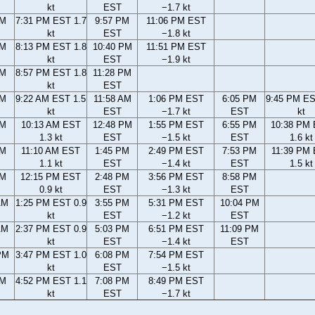
kt
EST
−1.7 kt
PM
7:31 PM EST 1.7
9:57 PM
11:06 PM EST
kt
EST
−1.8 kt
PM
8:13 PM EST 1.8
10:40 PM
11:51 PM EST
kt
EST
−1.9 kt
PM
8:57 PM EST 1.8
11:28 PM
kt
EST
AM
9:22 AM EST 1.5
11:58 AM
1:06 PM EST
6:05 PM
9:45 PM ES
kt
EST
−1.7 kt
EST
kt
AM
10:13 AM EST
12:48 PM
1:55 PM EST
6:55 PM
10:38 PM
1.3 kt
EST
−1.5 kt
EST
1.6 kt
AM
11:10 AM EST
1:45 PM
2:49 PM EST
7:53 PM
11:39 PM
1.1 kt
EST
−1.4 kt
EST
1.5 kt
AM
12:15 PM EST
2:48 PM
3:56 PM EST
8:58 PM
0.9 kt
EST
−1.3 kt
EST
AM
1:25 PM EST 0.9
3:55 PM
5:31 PM EST
10:04 PM
kt
EST
−1.2 kt
EST
AM
2:37 PM EST 0.9
5:03 PM
6:51 PM EST
11:09 PM
kt
EST
−1.4 kt
EST
PM
3:47 PM EST 1.0
6:08 PM
7:54 PM EST
kt
EST
−1.5 kt
PM
4:52 PM EST 1.1
7:08 PM
8:49 PM EST
kt
EST
−1.7 kt