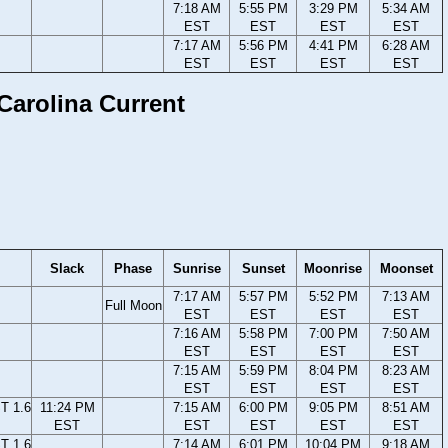
7:18 AM
5:55 PM
3:29 PM
5:34 AM
EST
EST
EST
EST
7:17 AM
5:56 PM
4:41 PM
6:28 AM
EST
EST
EST
EST
 Carolina Current
Slack
Phase
Sunrise
Sunset
Moonrise
Moonset
7:17 AM
5:57 PM
5:52 PM
7:13 AM
Full Moon
EST
EST
EST
EST
7:16 AM
5:58 PM
7:00 PM
7:50 AM
EST
EST
EST
EST
7:15 AM
5:59 PM
8:04 PM
8:23 AM
EST
EST
EST
EST
T 1.6
11:24 PM
7:15 AM
6:00 PM
9:05 PM
8:51 AM
EST
EST
EST
EST
EST
T 1.6
7:14 AM
6:01 PM
10:04 PM
9:18 AM