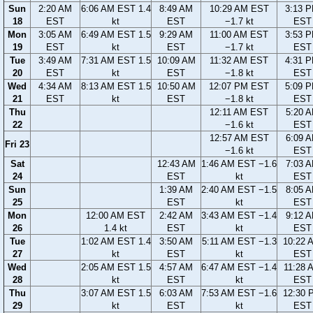
Sun
2:20 AM
6:06 AM EST 1.4
8:49 AM
10:29 AM EST
3:13 
18
EST
kt
EST
−1.7 kt
EST
Mon
3:05 AM
6:49 AM EST 1.5
9:29 AM
11:00 AM EST
3:53 
19
EST
kt
EST
−1.7 kt
EST
Tue
3:49 AM
7:31 AM EST 1.5
10:09 AM
11:32 AM EST
4:31 
20
EST
kt
EST
−1.8 kt
EST
Wed
4:34 AM
8:13 AM EST 1.5
10:50 AM
12:07 PM EST
5:09 
21
EST
kt
EST
−1.8 kt
EST
Thu
12:11 AM EST
5:20 
22
−1.6 kt
EST
12:57 AM EST
6:09 
Fri 23
−1.6 kt
EST
Sat
12:43 AM
1:46 AM EST −1.6
7:03 
24
EST
kt
EST
Sun
1:39 AM
2:40 AM EST −1.5
8:05 
25
EST
kt
EST
Mon
12:00 AM EST
2:42 AM
3:43 AM EST −1.4
9:12 
26
1.4 kt
EST
kt
EST
Tue
1:02 AM EST 1.4
3:50 AM
5:11 AM EST −1.3
10:22 
27
kt
EST
kt
EST
Wed
2:05 AM EST 1.5
4:57 AM
6:47 AM EST −1.4
11:28 
28
kt
EST
kt
EST
Thu
3:07 AM EST 1.5
6:03 AM
7:53 AM EST −1.6
12:30 
29
kt
EST
kt
EST