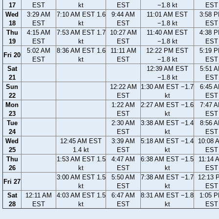
17
EST
kt
EST
−1.8 kt
EST
Wed
3:29 AM
7:10 AM EST 1.6
9:44 AM
11:01 AM EST
3:58 
18
EST
kt
EST
−1.8 kt
EST
Thu
4:15 AM
7:53 AM EST 1.7
10:27 AM
11:40 AM EST
4:38 
19
EST
kt
EST
−1.8 kt
EST
5:02 AM
8:36 AM EST 1.6
11:11 AM
12:22 PM EST
5:19 
Fri 20
EST
kt
EST
−1.8 kt
EST
Sat
12:39 AM EST
5:51 
21
−1.8 kt
EST
Sun
12:22 AM
1:30 AM EST −1.7
6:45 
22
EST
kt
EST
Mon
1:22 AM
2:27 AM EST −1.6
7:47 
23
EST
kt
EST
Tue
2:30 AM
3:38 AM EST −1.4
8:56 
24
EST
kt
EST
Wed
12:45 AM EST
3:39 AM
5:18 AM EST −1.4
10:08 
25
1.4 kt
EST
kt
EST
Thu
1:53 AM EST 1.5
4:47 AM
6:38 AM EST −1.5
11:14 
26
kt
EST
kt
EST
3:00 AM EST 1.5
5:50 AM
7:38 AM EST −1.7
12:13 
Fri 27
kt
EST
kt
EST
Sat
12:11 AM
4:03 AM EST 1.5
6:47 AM
8:31 AM EST −1.8
1:05 
28
EST
kt
EST
kt
EST