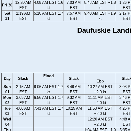
12:20 AM
4:09 AM EST 1.6
7:03 AM
8:48 AM EST −1.8
1:26 
Fri 30
EST
kt
EST
kt
EST
Sat
1:19 AM
5:10 AM EST 1.7
7:57 AM
9:40 AM EST −1.9
2:17 
31
EST
kt
EST
kt
EST
Daufuskie Landin
Flood
Day
Slack
Slack
Slac
Ebb
Sun
2:15 AM
6:06 AM EST 1.7
8:46 AM
10:27 AM EST
3:03 
01
EST
kt
EST
−2.0 kt
EST
Mon
3:09 AM
6:56 AM EST 1.7
9:32 AM
11:11 AM EST
3:46 
02
EST
kt
EST
−2.0 kt
EST
Tue
4:00 AM
7:41 AM EST 1.7
10:15 AM
11:53 AM EST
4:26 
03
EST
kt
EST
−2.0 kt
EST
Wed
12:20 AM EST
4:48 
04
−2.0 kt
EST
Thu
1:04 AM EST −1.9
5:35 