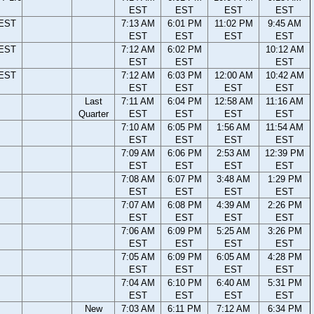
EST
EST
EST
EST
 EST
7:13 AM
6:01 PM
11:02 PM
9:45 AM
EST
EST
EST
EST
 EST
7:12 AM
6:02 PM
10:12 AM
EST
EST
EST
 EST
7:12 AM
6:03 PM
12:00 AM
10:42 AM
EST
EST
EST
EST
Last
7:11 AM
6:04 PM
12:58 AM
11:16 AM
Quarter
EST
EST
EST
EST
7:10 AM
6:05 PM
1:56 AM
11:54 AM
EST
EST
EST
EST
7:09 AM
6:06 PM
2:53 AM
12:39 PM
EST
EST
EST
EST
7:08 AM
6:07 PM
3:48 AM
1:29 PM
EST
EST
EST
EST
7:07 AM
6:08 PM
4:39 AM
2:26 PM
EST
EST
EST
EST
7:06 AM
6:09 PM
5:25 AM
3:26 PM
EST
EST
EST
EST
7:05 AM
6:09 PM
6:05 AM
4:28 PM
EST
EST
EST
EST
7:04 AM
6:10 PM
6:40 AM
5:31 PM
EST
EST
EST
EST
New
7:03 AM
6:11 PM
7:12 AM
6:34 PM