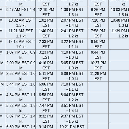
kt
EST
−1.7 kt
EST
kt
AM
9:47 AM EST 1.4
12:19 PM
1:38 PM EST
6:26 PM
10:03 PM
kt
EST
−1.6 kt
EST
1.5 kt
AM
10:32 AM EST
1:02 PM
2:07 PM EST
7:10 PM
10:48 PM
1.3 kt
EST
−1.4 kt
EST
1.3 kt
AM
11:21 AM EST
1:46 PM
2:41 PM EST
7:58 PM
11:39 PM
1.1 kt
EST
−1.2 kt
EST
1.2 kt
AM
12:13 PM EST
2:33 PM
3:22 PM EST
8:50 PM
1.0 kt
EST
−1.1 kt
EST
AM
1:07 PM EST 0.9
3:23 PM
4:10 PM EST
9:44 PM
kt
EST
−1.0 kt
EST
AM
2:00 PM EST 0.9
4:16 PM
5:05 PM EST
10:37 PM
kt
EST
−1.0 kt
EST
AM
2:52 PM EST 1.0
5:11 PM
6:08 PM EST
11:28 PM
kt
EST
−1.0 kt
EST
PM
3:44 PM EST 1.0
6:06 PM
7:10 PM EST
kt
EST
−1.1 kt
PM
4:34 PM EST 1.1
6:58 PM
8:04 PM EST
kt
EST
−1.2 kt
PM
5:22 PM EST 1.3
7:47 PM
8:51 PM EST
kt
EST
−1.4 kt
PM
6:07 PM EST 1.4
8:32 PM
9:37 PM EST
kt
EST
−1.5 kt
PM
6:50 PM EST 1.6
9:14 PM
10:21 PM EST