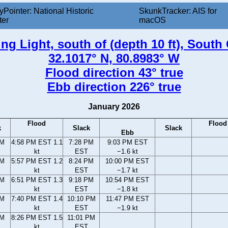
yPointer: National Historic
SkunkTracker: AIS for
ter
macOS
g Light, south of (depth 10 ft), South
32.1017° N, 80.8983° W
Flood direction 43° true
Ebb direction 226° true
January 2026
Flood
Flood
k
Slack
Slack
Ebb
PM
4:58 PM EST 1.1
7:28 PM
9:03 PM EST
kt
EST
−1.6 kt
PM
5:57 PM EST 1.2
8:24 PM
10:00 PM EST
kt
EST
−1.7 kt
PM
6:51 PM EST 1.3
9:18 PM
10:54 PM EST
kt
EST
−1.8 kt
PM
7:40 PM EST 1.4
10:10 PM
11:47 PM EST
kt
EST
−1.9 kt
PM
8:26 PM EST 1.5
11:01 PM
kt
EST