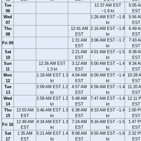
Tue
12:37 AM EST
5:05 
06
−1.9 kt
EST
Wed
1:26 AM EST −1.9
5:56 
07
kt
EST
Thu
12:41 AM
2:16 AM EST −1.8
6:49 
08
EST
kt
EST
1:31 AM
3:06 AM EST −1.7
7:43 
Fri 09
EST
kt
EST
Sat
2:21 AM
4:01 AM EST −1.5
8:38 
10
EST
kt
EST
Sun
12:26 AM EST
3:12 AM
5:00 AM EST −1.4
9:34 
11
1.3 kt
EST
kt
EST
Mon
1:18 AM EST 1.3
4:04 AM
6:00 AM EST −1.4
10:28 
12
kt
EST
kt
EST
Tue
2:09 AM EST 1.2
4:57 AM
6:56 AM EST −1.4
11:20 
13
kt
EST
kt
EST
Wed
2:58 AM EST 1.2
5:48 AM
7:47 AM EST −1.4
12:11 
14
kt
EST
kt
EST
Thu
12:03 AM
3:46 AM EST 1.3
6:38 AM
8:33 AM EST −1.4
1:00 
15
EST
kt
EST
kt
EST
12:49 AM
4:34 AM EST 1.3
7:24 AM
9:16 AM EST −1.5
1:47 
Fri 16
EST
kt
EST
kt
EST
Sat
1:35 AM
5:21 AM EST 1.4
8:08 AM
9:55 AM EST −1.6
2:32 
17
EST
kt
EST
kt
EST