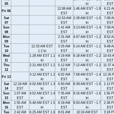
05
kt
EST
12:08 AM
1:46 AM EST −1.8
6:21 
Fri 06
EST
kt
EST
Sat
12:53 AM
2:28 AM EST −1.6
7:08 
07
EST
kt
EST
Sun
1:41 AM
3:13 AM EST −1.4
7:58 
08
EST
kt
EST
Mon
2:31 AM
4:07 AM EST −1.2
8:52 
09
EST
kt
EST
Tue
12:33 AM EST
3:25 AM
5:14 AM EST −1.1
9:48 
10
1.2 kt
EST
kt
EST
Wed
1:28 AM EST 1.1
4:19 AM
6:18 AM EST −1.2
10:43 
11
kt
EST
kt
EST
Thu
2:21 AM EST 1.2
5:12 AM
7:12 AM EST −1.2
11:37 
12
kt
EST
kt
EST
3:12 AM EST 1.2
6:02 AM
7:58 AM EST −1.4
12:26 
Fri 13
kt
EST
kt
EST
Sat
12:18 AM
4:02 AM EST 1.3
6:50 AM
8:39 AM EST −1.5
1:13 
14
EST
kt
EST
kt
EST
Sun
1:07 AM
4:52 AM EST 1.4
7:35 AM
9:16 AM EST −1.6
1:56 
15
EST
kt
EST
kt
EST
Mon
1:55 AM
5:40 AM EST 1.5
8:19 AM
9:50 AM EST −1.7
2:38 
16
EST
kt
EST
kt
EST
Tue
2:42 AM
6:25 AM EST 1.6
9:01 AM
10:24 AM EST
3:18 