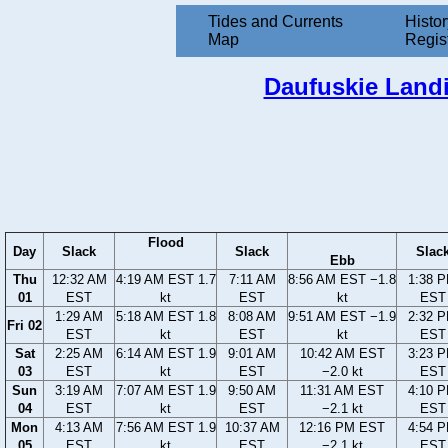
Tides and Currents
Histor
Map
Regis
Daufuskie Landin
Flood
Day
Slack
Slack
Slac
Ebb
Thu
12:32 AM
4:19 AM EST 1.7
7:11 AM
8:56 AM EST −1.8
1:38 
01
EST
kt
EST
kt
EST
1:29 AM
5:18 AM EST 1.8
8:08 AM
9:51 AM EST −1.9
2:32 
Fri 02
EST
kt
EST
kt
EST
Sat
2:25 AM
6:14 AM EST 1.9
9:01 AM
10:42 AM EST
3:23 
03
EST
kt
EST
−2.0 kt
EST
Sun
3:19 AM
7:07 AM EST 1.9
9:50 AM
11:31 AM EST
4:10 
04
EST
kt
EST
−2.1 kt
EST
Mon
4:13 AM
7:56 AM EST 1.9
10:37 AM
12:16 PM EST
4:54 
05
EST
kt
EST
−2.1 kt
EST