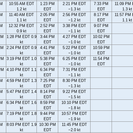
AM
10:55 AM EDT
1:23 PM
2:21 PM EDT
7:33 PM
11:09 PM
1.2 kt
EDT
−1.3 kt
EDT
1.3 kt
AM
11:40 AM EDT
2:05 PM
2:56 PM EDT
8:17 PM
11:57 PM
1.1 kt
EDT
−1.2 kt
EDT
1.1 kt
AM
12:32 PM EDT
2:52 PM
3:38 PM EDT
9:07 PM
0.9 kt
EDT
−1.1 kt
EDT
AM
1:28 PM EDT 0.9
3:44 PM
4:27 PM EDT
10:02 PM
kt
EDT
−1.0 kt
EDT
AM
2:24 PM EDT 0.9
4:41 PM
5:22 PM EDT
10:59 PM
kt
EDT
−1.0 kt
EDT
PM
3:19 PM EDT 1.0
5:38 PM
6:25 PM EDT
11:54 PM
kt
EDT
−1.0 kt
EDT
PM
4:10 PM EDT 1.1
6:34 PM
7:31 PM EDT
kt
EDT
−1.1 kt
PM
4:59 PM EDT 1.3
7:25 PM
8:30 PM EDT
kt
EDT
−1.3 kt
PM
5:47 PM EDT 1.4
8:14 PM
9:22 PM EDT
kt
EDT
−1.5 kt
PM
6:34 PM EDT 1.6
8:59 PM
10:10 PM EDT
kt
EDT
−1.8 kt
PM
7:19 PM EDT 1.8
9:44 PM
10:57 PM EDT
kt
EDT
−1.9 kt
PM
8:03 PM EDT 1.9
10:30 PM
11:45 PM EDT
kt
EDT
−2.0 kt