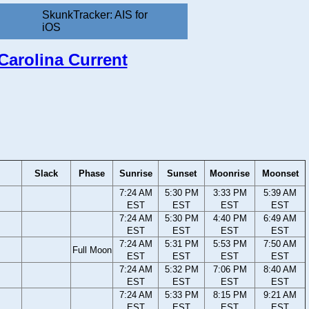
SkunkTracker: AIS for
iOS
 Carolina Current
Slack
Phase
Sunrise
Sunset
Moonrise
Moonset
7:24 AM
5:30 PM
3:33 PM
5:39 AM
EST
EST
EST
EST
7:24 AM
5:30 PM
4:40 PM
6:49 AM
EST
EST
EST
EST
7:24 AM
5:31 PM
5:53 PM
7:50 AM
Full Moon
EST
EST
EST
EST
7:24 AM
5:32 PM
7:06 PM
8:40 AM
EST
EST
EST
EST
7:24 AM
5:33 PM
8:15 PM
9:21 AM
EST
EST
EST
EST