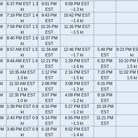
PM
6:37 PM EST 1.3
9:01 PM
9:59 PM EST
kt
EST
−1.3 kt
PM
7:19 PM EST 1.4
9:43 PM
10:42 PM EST
kt
EST
−1.4 kt
PM
7:59 PM EST 1.5
10:25 PM
11:26 PM EST
kt
EST
−1.5 kt
PM
8:40 PM EST 1.6
11:07 PM
kt
EST
AM
8:57 AM EST 1.5
11:34 AM
12:46 PM EST
5:49 PM
9:23 PM ES
kt
EST
−1.7 kt
EST
kt
AM
9:44 AM EST 1.4
12:21 PM
1:29 PM EST
6:32 PM
10:10 PM
kt
EST
−1.6 kt
EST
1.5 kt
AM
10:35 AM EST
1:12 PM
2:16 PM EST
7:20 PM
11:02 PM
1.3 kt
EST
−1.5 kt
EST
1.5 kt
AM
11:33 AM EST
2:08 PM
3:08 PM EST
8:15 PM
1.1 kt
EST
−1.3 kt
EST
AM
12:35 PM EST
3:07 PM
4:09 PM EST
9:16 PM
1.0 kt
EST
−1.2 kt
EST
AM
1:39 PM EST 0.9
4:10 PM
5:27 PM EST
10:19 PM
kt
EST
−1.2 kt
EST
AM
2:43 PM EST 0.9
5:14 PM
6:55 PM EST
11:21 PM
kt
EST
−1.3 kt
EST
PM
3:48 PM EST 0.9
6:18 PM
8:02 PM EST
kt
EST
−1.4 kt