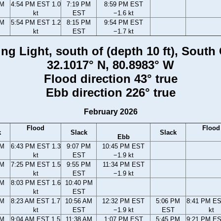
PM
4:54 PM EST 1.0
7:19 PM
8:59 PM EST
kt
EST
−1.6 kt
PM
5:54 PM EST 1.2
8:15 PM
9:54 PM EST
kt
EST
−1.7 kt
g Light, south of (depth 10 ft), South
32.1017° N, 80.8983° W
Flood direction 43° true
Ebb direction 226° true
February 2026
Flood
Flood
k
Slack
Slack
Ebb
PM
6:43 PM EST 1.3
9:07 PM
10:45 PM EST
kt
EST
−1.9 kt
PM
7:25 PM EST 1.5
9:55 PM
11:34 PM EST
kt
EST
−1.9 kt
PM
8:03 PM EST 1.6
10:40 PM
kt
EST
AM
8:23 AM EST 1.7
10:56 AM
12:32 PM EST
5:06 PM
8:41 PM ES
kt
EST
−1.9 kt
EST
kt
AM
9:04 AM EST 1.5
11:38 AM
1:07 PM EST
5:45 PM
9:21 PM ES