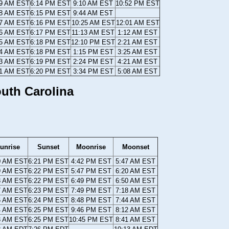
59 AM EST
6:14 PM EST
9:10 AM EST
10:52 PM EST
58 AM EST
6:15 PM EST
9:44 AM EST
57 AM EST
6:16 PM EST
10:25 AM EST
12:01 AM EST
56 AM EST
6:17 PM EST
11:13 AM EST
1:12 AM EST
55 AM EST
6:18 PM EST
12:10 PM EST
2:21 AM EST
54 AM EST
6:18 PM EST
1:15 PM EST
3:25 AM EST
53 AM EST
6:19 PM EST
2:24 PM EST
4:21 AM EST
51 AM EST
6:20 PM EST
3:34 PM EST
5:08 AM EST
outh Carolina
unrise
Sunset
Moonrise
Moonset
0 AM EST
6:21 PM EST
4:42 PM EST
5:47 AM EST
9 AM EST
6:22 PM EST
5:47 PM EST
6:20 AM EST
8 AM EST
6:22 PM EST
6:49 PM EST
6:50 AM EST
7 AM EST
6:23 PM EST
7:49 PM EST
7:18 AM EST
6 AM EST
6:24 PM EST
8:48 PM EST
7:44 AM EST
4 AM EST
6:25 PM EST
9:46 PM EST
8:12 AM EST
3 AM EST
6:25 PM EST
10:45 PM EST
8:41 AM EST