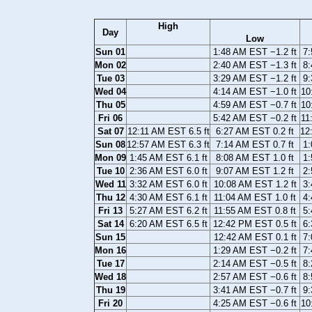
High
Day
Low
Sun 01
1:48 AM EST −1.2 ft
7:
Mon 02
2:40 AM EST −1.3 ft
8:
Tue 03
3:29 AM EST −1.2 ft
9:
Wed 04
4:14 AM EST −1.0 ft
10
Thu 05
4:59 AM EST −0.7 ft
10
Fri 06
5:42 AM EST −0.2 ft
11
Sat 07
12:11 AM EST 6.5 ft
6:27 AM EST 0.2 ft
12
Sun 08
12:57 AM EST 6.3 ft
7:14 AM EST 0.7 ft
1:
Mon 09
1:45 AM EST 6.1 ft
8:08 AM EST 1.0 ft
1:
Tue 10
2:36 AM EST 6.0 ft
9:07 AM EST 1.2 ft
2:
Wed 11
3:32 AM EST 6.0 ft
10:08 AM EST 1.2 ft
3:
Thu 12
4:30 AM EST 6.1 ft
11:04 AM EST 1.0 ft
4:
Fri 13
5:27 AM EST 6.2 ft
11:55 AM EST 0.8 ft
5:
Sat 14
6:20 AM EST 6.5 ft
12:42 PM EST 0.5 ft
6:
Sun 15
12:42 AM EST 0.1 ft
7:
Mon 16
1:29 AM EST −0.2 ft
7:
Tue 17
2:14 AM EST −0.5 ft
8:
Wed 18
2:57 AM EST −0.6 ft
8:
Thu 19
3:41 AM EST −0.7 ft
9:
Fri 20
4:25 AM EST −0.6 ft
10