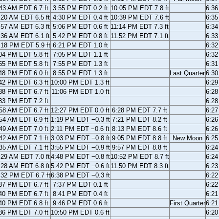
43 AM EDT 6.7 ft
3:55 PM EDT 0.2 ft
10:05 PM EDT 7.8 ft
6:3
:20 AM EDT 6.5 ft
4:30 PM EDT 0.4 ft
10:39 PM EDT 7.6 ft
6:3
:57 AM EDT 6.3 ft
5:06 PM EDT 0.6 ft
11:14 PM EDT 7.3 ft
6:3
:36 AM EDT 6.1 ft
5:42 PM EDT 0.8 ft
11:52 PM EDT 7.1 ft
6:3
:18 PM EDT 5.9 ft
6:21 PM EDT 1.0 ft
6:3
04 PM EDT 5.8 ft
7:05 PM EDT 1.1 ft
6:3
55 PM EDT 5.8 ft
7:55 PM EDT 1.3 ft
6:3
48 PM EDT 6.0 ft
8:55 PM EDT 1.3 ft
Last Quarter
6:3
42 PM EDT 6.3 ft
10:00 PM EDT 1.3 ft
6:2
38 PM EDT 6.7 ft
11:06 PM EDT 1.0 ft
6:2
33 PM EDT 7.2 ft
6:2
58 AM EDT 6.7 ft
12:27 PM EDT 0.0 ft
6:28 PM EDT 7.7 ft
6:2
54 AM EDT 6.9 ft
1:19 PM EDT −0.3 ft
7:21 PM EDT 8.2 ft
6:2
49 AM EDT 7.0 ft
2:11 PM EDT −0.6 ft
8:13 PM EDT 8.6 ft
6:2
42 AM EDT 7.1 ft
3:03 PM EDT −0.8 ft
9:05 PM EDT 8.8 ft
New Moon
6:2
35 AM EDT 7.1 ft
3:55 PM EDT −0.9 ft
9:57 PM EDT 8.8 ft
6:2
:29 AM EDT 7.0 ft
4:48 PM EDT −0.8 ft
10:52 PM EDT 8.7 ft
6:2
:28 AM EDT 6.8 ft
5:42 PM EDT −0.6 ft
11:50 PM EDT 8.3 ft
6:2
:32 PM EDT 6.7 ft
6:38 PM EDT −0.3 ft
6:2
37 PM EDT 6.7 ft
7:37 PM EDT 0.1 ft
6:2
40 PM EDT 6.7 ft
8:41 PM EDT 0.4 ft
6:2
40 PM EDT 6.8 ft
9:46 PM EDT 0.6 ft
First Quarter
6:2
36 PM EDT 7.0 ft
10:50 PM EDT 0.6 ft
6:2