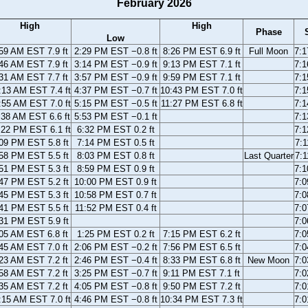
February 2026
High
High
Phase
Low
59 AM EST 7.9 ft
2:29 PM EST −0.8 ft
8:26 PM EST 6.9 ft
Full Moon
7:
46 AM EST 7.9 ft
3:14 PM EST −0.9 ft
9:13 PM EST 7.1 ft
7:
31 AM EST 7.7 ft
3:57 PM EST −0.9 ft
9:59 PM EST 7.1 ft
7:
:13 AM EST 7.4 ft
4:37 PM EST −0.7 ft
10:43 PM EST 7.0 ft
7:
:55 AM EST 7.0 ft
5:15 PM EST −0.5 ft
11:27 PM EST 6.8 ft
7:
:38 AM EST 6.6 ft
5:53 PM EST −0.1 ft
7:
:22 PM EST 6.1 ft
6:32 PM EST 0.2 ft
7:
09 PM EST 5.8 ft
7:14 PM EST 0.5 ft
7:
58 PM EST 5.5 ft
8:03 PM EST 0.8 ft
Last Quarter
7:
51 PM EST 5.3 ft
8:59 PM EST 0.9 ft
7:
47 PM EST 5.2 ft
10:00 PM EST 0.9 ft
7:
45 PM EST 5.3 ft
10:58 PM EST 0.7 ft
7:
41 PM EST 5.5 ft
11:52 PM EST 0.4 ft
7:
31 PM EST 5.9 ft
7:
05 AM EST 6.8 ft
1:25 PM EST 0.2 ft
7:15 PM EST 6.2 ft
7:
45 AM EST 7.0 ft
2:06 PM EST −0.2 ft
7:56 PM EST 6.5 ft
7:
23 AM EST 7.2 ft
2:46 PM EST −0.4 ft
8:33 PM EST 6.8 ft
New Moon
7:
58 AM EST 7.2 ft
3:25 PM EST −0.7 ft
9:11 PM EST 7.1 ft
7:
35 AM EST 7.2 ft
4:05 PM EST −0.8 ft
9:50 PM EST 7.2 ft
7:
:15 AM EST 7.0 ft
4:46 PM EST −0.8 ft
10:34 PM EST 7.3 ft
7: