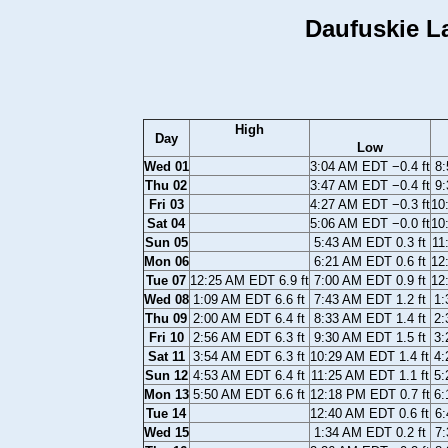
Daufuskie La
High
Day
Low
Wed 01
3:04 AM EDT −0.4 ft
8:
Thu 02
3:47 AM EDT −0.4 ft
9:
Fri 03
4:27 AM EDT −0.3 ft
10
Sat 04
5:06 AM EDT −0.0 ft
10
Sun 05
5:43 AM EDT 0.3 ft
11
Mon 06
6:21 AM EDT 0.6 ft
12
Tue 07
12:25 AM EDT 6.9 ft
7:00 AM EDT 0.9 ft
12
Wed 08
1:09 AM EDT 6.6 ft
7:43 AM EDT 1.2 ft
1:
Thu 09
2:00 AM EDT 6.4 ft
8:33 AM EDT 1.4 ft
2:
Fri 10
2:56 AM EDT 6.3 ft
9:30 AM EDT 1.5 ft
3:
Sat 11
3:54 AM EDT 6.3 ft
10:29 AM EDT 1.4 ft
4:
Sun 12
4:53 AM EDT 6.4 ft
11:25 AM EDT 1.1 ft
5:
Mon 13
5:50 AM EDT 6.6 ft
12:18 PM EDT 0.7 ft
6:
Tue 14
12:40 AM EDT 0.6 ft
6:
Wed 15
1:34 AM EDT 0.2 ft
7: