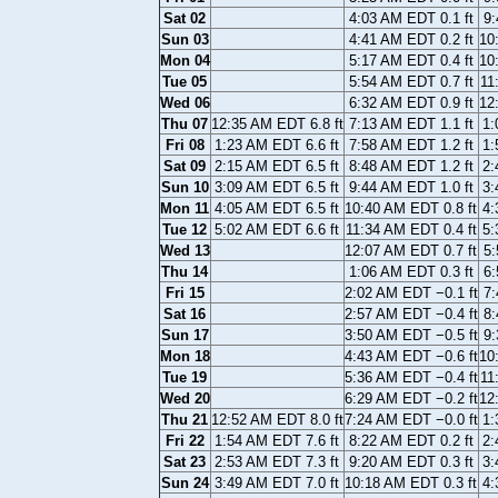
Sat 02
4:03 AM EDT 0.1 ft
9:
Sun 03
4:41 AM EDT 0.2 ft
10
Mon 04
5:17 AM EDT 0.4 ft
10
Tue 05
5:54 AM EDT 0.7 ft
11
Wed 06
6:32 AM EDT 0.9 ft
12
Thu 07
12:35 AM EDT 6.8 ft
7:13 AM EDT 1.1 ft
1:
Fri 08
1:23 AM EDT 6.6 ft
7:58 AM EDT 1.2 ft
1:
Sat 09
2:15 AM EDT 6.5 ft
8:48 AM EDT 1.2 ft
2:
Sun 10
3:09 AM EDT 6.5 ft
9:44 AM EDT 1.0 ft
3:
Mon 11
4:05 AM EDT 6.5 ft
10:40 AM EDT 0.8 ft
4:
Tue 12
5:02 AM EDT 6.6 ft
11:34 AM EDT 0.4 ft
5:
Wed 13
12:07 AM EDT 0.7 ft
5:
Thu 14
1:06 AM EDT 0.3 ft
6:
Fri 15
2:02 AM EDT −0.1 ft
7:
Sat 16
2:57 AM EDT −0.4 ft
8:
Sun 17
3:50 AM EDT −0.5 ft
9:
Mon 18
4:43 AM EDT −0.6 ft
10
Tue 19
5:36 AM EDT −0.4 ft
11
Wed 20
6:29 AM EDT −0.2 ft
12
Thu 21
12:52 AM EDT 8.0 ft
7:24 AM EDT −0.0 ft
1:
Fri 22
1:54 AM EDT 7.6 ft
8:22 AM EDT 0.2 ft
2:
Sat 23
2:53 AM EDT 7.3 ft
9:20 AM EDT 0.3 ft
3:
Sun 24
3:49 AM EDT 7.0 ft
10:18 AM EDT 0.3 ft
4: