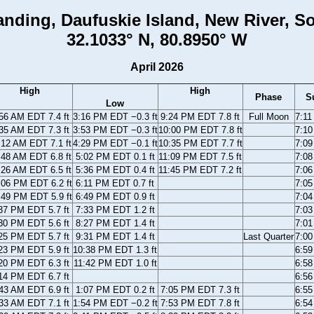
nding, Daufuskie Island, New River, S
32.1033° N, 80.8950° W
April 2026
High
High
Phase
S
Low
56 AM EDT 7.4 ft
3:16 PM EDT −0.3 ft
9:24 PM EDT 7.8 ft
Full Moon
7:1
35 AM EDT 7.3 ft
3:53 PM EDT −0.3 ft
10:00 PM EDT 7.8 ft
7:1
:12 AM EDT 7.1 ft
4:29 PM EDT −0.1 ft
10:35 PM EDT 7.7 ft
7:0
:48 AM EDT 6.8 ft
5:02 PM EDT 0.1 ft
11:09 PM EDT 7.5 ft
7:0
:26 AM EDT 6.5 ft
5:36 PM EDT 0.4 ft
11:45 PM EDT 7.2 ft
7:0
:06 PM EDT 6.2 ft
6:11 PM EDT 0.7 ft
7:0
:49 PM EDT 5.9 ft
6:49 PM EDT 0.9 ft
7:0
37 PM EDT 5.7 ft
7:33 PM EDT 1.2 ft
7:0
30 PM EDT 5.6 ft
8:27 PM EDT 1.4 ft
7:0
25 PM EDT 5.7 ft
9:31 PM EDT 1.4 ft
Last Quarter
7:0
23 PM EDT 5.9 ft
10:38 PM EDT 1.3 ft
6:5
20 PM EDT 6.3 ft
11:42 PM EDT 1.0 ft
6:5
14 PM EDT 6.7 ft
6:5
43 AM EDT 6.9 ft
1:07 PM EDT 0.2 ft
7:05 PM EDT 7.3 ft
6:5
33 AM EDT 7.1 ft
1:54 PM EDT −0.2 ft
7:53 PM EDT 7.8 ft
6:5