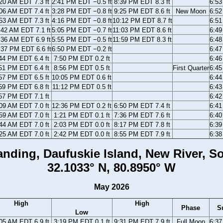
20 AM EDT 7.3 ft
2:41 PM EDT −0.5 ft
8:39 PM EDT 8.3 ft
6:5
06 AM EDT 7.4 ft
3:28 PM EDT −0.8 ft
9:25 PM EDT 8.6 ft
New Moon
6:5
53 AM EDT 7.3 ft
4:16 PM EDT −0.8 ft
10:12 PM EDT 8.7 ft
6:5
:42 AM EDT 7.1 ft
5:05 PM EDT −0.7 ft
11:03 PM EDT 8.6 ft
6:4
:36 AM EDT 6.9 ft
5:55 PM EDT −0.5 ft
11:59 PM EDT 8.3 ft
6:4
:37 PM EDT 6.6 ft
6:50 PM EDT −0.2 ft
6:4
44 PM EDT 6.4 ft
7:50 PM EDT 0.2 ft
6:4
51 PM EDT 6.4 ft
8:56 PM EDT 0.5 ft
First Quarter
6:4
57 PM EDT 6.5 ft
10:05 PM EDT 0.6 ft
6:4
59 PM EDT 6.8 ft
11:12 PM EDT 0.5 ft
6:4
57 PM EDT 7.1 ft
6:4
09 AM EDT 7.0 ft
12:36 PM EDT 0.2 ft
6:50 PM EDT 7.4 ft
6:4
59 AM EDT 7.0 ft
1:21 PM EDT 0.1 ft
7:36 PM EDT 7.6 ft
6:4
44 AM EDT 7.0 ft
2:03 PM EDT 0.0 ft
8:17 PM EDT 7.8 ft
6:3
25 AM EDT 7.0 ft
2:42 PM EDT 0.0 ft
8:55 PM EDT 7.9 ft
6:3
nding, Daufuskie Island, New River, S
32.1033° N, 80.8950° W
May 2026
High
High
Phase
S
Low
05 AM EDT 6.9 ft
3:19 PM EDT 0.1 ft
9:31 PM EDT 7.9 ft
Full Moon
6:3