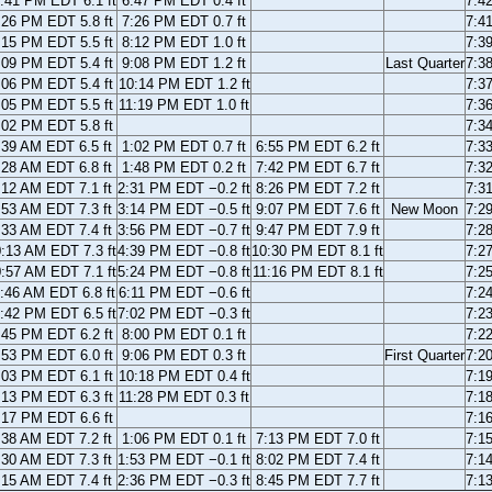
:41 PM EDT 6.1 ft
6:47 PM EDT 0.4 ft
7:4
:26 PM EDT 5.8 ft
7:26 PM EDT 0.7 ft
7:4
:15 PM EDT 5.5 ft
8:12 PM EDT 1.0 ft
7:3
:09 PM EDT 5.4 ft
9:08 PM EDT 1.2 ft
Last Quarter
7:3
:06 PM EDT 5.4 ft
10:14 PM EDT 1.2 ft
7:3
:05 PM EDT 5.5 ft
11:19 PM EDT 1.0 ft
7:3
:02 PM EDT 5.8 ft
7:3
:39 AM EDT 6.5 ft
1:02 PM EDT 0.7 ft
6:55 PM EDT 6.2 ft
7:3
:28 AM EDT 6.8 ft
1:48 PM EDT 0.2 ft
7:42 PM EDT 6.7 ft
7:3
:12 AM EDT 7.1 ft
2:31 PM EDT −0.2 ft
8:26 PM EDT 7.2 ft
7:3
:53 AM EDT 7.3 ft
3:14 PM EDT −0.5 ft
9:07 PM EDT 7.6 ft
New Moon
7:2
:33 AM EDT 7.4 ft
3:56 PM EDT −0.7 ft
9:47 PM EDT 7.9 ft
7:2
:13 AM EDT 7.3 ft
4:39 PM EDT −0.8 ft
10:30 PM EDT 8.1 ft
7:2
:57 AM EDT 7.1 ft
5:24 PM EDT −0.8 ft
11:16 PM EDT 8.1 ft
7:2
:46 AM EDT 6.8 ft
6:11 PM EDT −0.6 ft
7:2
:42 PM EDT 6.5 ft
7:02 PM EDT −0.3 ft
7:2
:45 PM EDT 6.2 ft
8:00 PM EDT 0.1 ft
7:2
:53 PM EDT 6.0 ft
9:06 PM EDT 0.3 ft
First Quarter
7:2
:03 PM EDT 6.1 ft
10:18 PM EDT 0.4 ft
7:1
:13 PM EDT 6.3 ft
11:28 PM EDT 0.3 ft
7:1
:17 PM EDT 6.6 ft
7:1
:38 AM EDT 7.2 ft
1:06 PM EDT 0.1 ft
7:13 PM EDT 7.0 ft
7:1
:30 AM EDT 7.3 ft
1:53 PM EDT −0.1 ft
8:02 PM EDT 7.4 ft
7:1
:15 AM EDT 7.4 ft
2:36 PM EDT −0.3 ft
8:45 PM EDT 7.7 ft
7:1