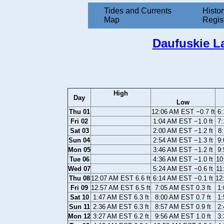
Tides and Currents
Histor
Map
Regis
Daufuskie La
High
Day
Low
Thu 01
12:06 AM EST −0.7 ft
6:
Fri 02
1:04 AM EST −1.0 ft
7:
Sat 03
2:00 AM EST −1.2 ft
8:
Sun 04
2:54 AM EST −1.3 ft
9:
Mon 05
3:46 AM EST −1.2 ft
9:
Tue 06
4:36 AM EST −1.0 ft
10
Wed 07
5:24 AM EST −0.6 ft
11
Thu 08
12:07 AM EST 6.6 ft
6:14 AM EST −0.1 ft
12
Fri 09
12:57 AM EST 6.5 ft
7:05 AM EST 0.3 ft
1:
Sat 10
1:47 AM EST 6.3 ft
8:00 AM EST 0.7 ft
1:
Sun 11
2:36 AM EST 6.3 ft
8:57 AM EST 0.9 ft
2:
Mon 12
3:27 AM EST 6.2 ft
9:56 AM EST 1.0 ft
3: