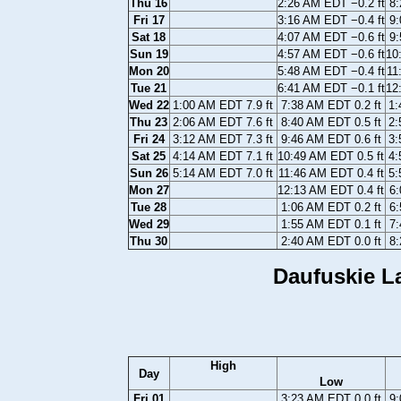
Thu 16
2:26 AM EDT −0.2 ft
8:
Fri 17
3:16 AM EDT −0.4 ft
9:
Sat 18
4:07 AM EDT −0.6 ft
9:
Sun 19
4:57 AM EDT −0.6 ft
10
Mon 20
5:48 AM EDT −0.4 ft
11
Tue 21
6:41 AM EDT −0.1 ft
12
Wed 22
1:00 AM EDT 7.9 ft
7:38 AM EDT 0.2 ft
1:
Thu 23
2:06 AM EDT 7.6 ft
8:40 AM EDT 0.5 ft
2:
Fri 24
3:12 AM EDT 7.3 ft
9:46 AM EDT 0.6 ft
3:
Sat 25
4:14 AM EDT 7.1 ft
10:49 AM EDT 0.5 ft
4:
Sun 26
5:14 AM EDT 7.0 ft
11:46 AM EDT 0.4 ft
5:
Mon 27
12:13 AM EDT 0.4 ft
6:
Tue 28
1:06 AM EDT 0.2 ft
6:
Wed 29
1:55 AM EDT 0.1 ft
7:
Thu 30
2:40 AM EDT 0.0 ft
8:
Daufuskie La
High
Day
Low
Fri 01
3:23 AM EDT 0.0 ft
9: