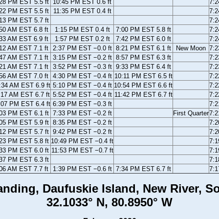
28 PM EST 5.5 ft
10:45 PM EST 0.6 ft
7:
22 PM EST 5.5 ft
11:35 PM EST 0.4 ft
7:
13 PM EST 5.7 ft
7:
50 AM EST 6.8 ft
1:15 PM EST 0.4 ft
7:00 PM EST 5.8 ft
7:
33 AM EST 6.9 ft
1:57 PM EST 0.2 ft
7:42 PM EST 6.0 ft
7:
12 AM EST 7.1 ft
2:37 PM EST −0.0 ft
8:21 PM EST 6.1 ft
New Moon
7:
47 AM EST 7.1 ft
3:15 PM EST −0.2 ft
8:57 PM EST 6.3 ft
7:
21 AM EST 7.1 ft
3:52 PM EST −0.3 ft
9:33 PM EST 6.4 ft
7:
56 AM EST 7.0 ft
4:30 PM EST −0.4 ft
10:11 PM EST 6.5 ft
7:
:34 AM EST 6.9 ft
5:10 PM EST −0.4 ft
10:54 PM EST 6.6 ft
7:
:17 AM EST 6.7 ft
5:52 PM EST −0.4 ft
11:42 PM EST 6.7 ft
7:
:07 PM EST 6.4 ft
6:39 PM EST −0.3 ft
7:
03 PM EST 6.1 ft
7:33 PM EST −0.2 ft
First Quarter
7:
05 PM EST 5.9 ft
8:35 PM EST −0.2 ft
7:
12 PM EST 5.7 ft
9:42 PM EST −0.2 ft
7:
23 PM EST 5.8 ft
10:49 PM EST −0.4 ft
7:
33 PM EST 6.0 ft
11:53 PM EST −0.7 ft
7:
37 PM EST 6.3 ft
7:
06 AM EST 7.7 ft
1:39 PM EST −0.6 ft
7:34 PM EST 6.7 ft
7:
nding, Daufuskie Island, New River, S
32.1033° N, 80.8950° W