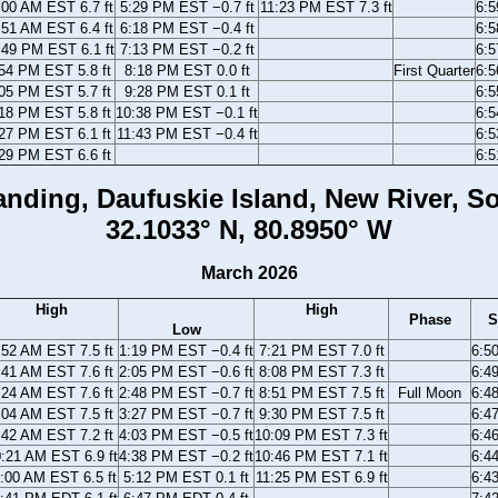
:00 AM EST 6.7 ft
5:29 PM EST −0.7 ft
11:23 PM EST 7.3 ft
6:
:51 AM EST 6.4 ft
6:18 PM EST −0.4 ft
6:
:49 PM EST 6.1 ft
7:13 PM EST −0.2 ft
6:
54 PM EST 5.8 ft
8:18 PM EST 0.0 ft
First Quarter
6:
05 PM EST 5.7 ft
9:28 PM EST 0.1 ft
6:
18 PM EST 5.8 ft
10:38 PM EST −0.1 ft
6:
27 PM EST 6.1 ft
11:43 PM EST −0.4 ft
6:
29 PM EST 6.6 ft
6:
nding, Daufuskie Island, New River, S
32.1033° N, 80.8950° W
March 2026
High
High
Phase
S
Low
:52 AM EST 7.5 ft
1:19 PM EST −0.4 ft
7:21 PM EST 7.0 ft
6:5
:41 AM EST 7.6 ft
2:05 PM EST −0.6 ft
8:08 PM EST 7.3 ft
6:4
:24 AM EST 7.6 ft
2:48 PM EST −0.7 ft
8:51 PM EST 7.5 ft
Full Moon
6:4
:04 AM EST 7.5 ft
3:27 PM EST −0.7 ft
9:30 PM EST 7.5 ft
6:4
:42 AM EST 7.2 ft
4:03 PM EST −0.5 ft
10:09 PM EST 7.3 ft
6:4
:21 AM EST 6.9 ft
4:38 PM EST −0.2 ft
10:46 PM EST 7.1 ft
6:4
:00 AM EST 6.5 ft
5:12 PM EST 0.1 ft
11:25 PM EST 6.9 ft
6:4