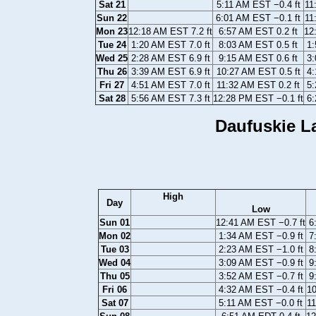
Sat 21
5:11 AM EST −0.4 ft
11
Sun 22
6:01 AM EST −0.1 ft
11
Mon 23
12:18 AM EST 7.2 ft
6:57 AM EST 0.2 ft
12
Tue 24
1:20 AM EST 7.0 ft
8:03 AM EST 0.5 ft
1:
Wed 25
2:28 AM EST 6.9 ft
9:15 AM EST 0.6 ft
3:
Thu 26
3:39 AM EST 6.9 ft
10:27 AM EST 0.5 ft
4:
Fri 27
4:51 AM EST 7.0 ft
11:32 AM EST 0.2 ft
5:
Sat 28
5:56 AM EST 7.3 ft
12:28 PM EST −0.1 ft
6:
Daufuskie La
High
Day
Low
Sun 01
12:41 AM EST −0.7 ft
6
Mon 02
1:34 AM EST −0.9 ft
7
Tue 03
2:23 AM EST −1.0 ft
8
Wed 04
3:09 AM EST −0.9 ft
9
Thu 05
3:52 AM EST −0.7 ft
9
Fri 06
4:32 AM EST −0.4 ft
10
Sat 07
5:11 AM EST −0.0 ft
11