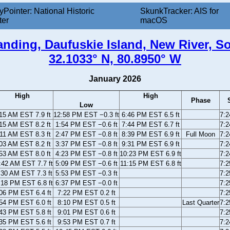
yPointer: National Historic
SkunkTracker: AIS for
ter
macOS
nding, Daufuskie Island, New River, S
32.1033° N, 80.8950° W
January 2026
High
High
Phase
Low
15 AM EST 7.9 ft
12:58 PM EST −0.3 ft
6:46 PM EST 6.5 ft
7:
15 AM EST 8.2 ft
1:54 PM EST −0.6 ft
7:44 PM EST 6.7 ft
7:
11 AM EST 8.3 ft
2:47 PM EST −0.8 ft
8:39 PM EST 6.9 ft
Full Moon
7:
03 AM EST 8.2 ft
3:37 PM EST −0.8 ft
9:31 PM EST 6.9 ft
7:
53 AM EST 8.0 ft
4:23 PM EST −0.8 ft
10:23 PM EST 6.9 ft
7:
:42 AM EST 7.7 ft
5:09 PM EST −0.6 ft
11:15 PM EST 6.8 ft
7:
:30 AM EST 7.3 ft
5:53 PM EST −0.3 ft
7:
:18 PM EST 6.8 ft
6:37 PM EST −0.0 ft
7:
06 PM EST 6.4 ft
7:22 PM EST 0.2 ft
7:
54 PM EST 6.0 ft
8:10 PM EST 0.5 ft
Last Quarter
7:
43 PM EST 5.8 ft
9:01 PM EST 0.6 ft
7:
35 PM EST 5.6 ft
9:53 PM EST 0.7 ft
7: