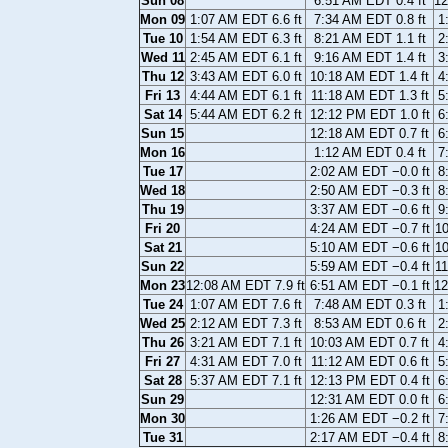
Sun 08
6:51 AM EDT 0.4 ft
12
Mon 09
1:07 AM EDT 6.6 ft
7:34 AM EDT 0.8 ft
1
Tue 10
1:54 AM EDT 6.3 ft
8:21 AM EDT 1.1 ft
2
Wed 11
2:45 AM EDT 6.1 ft
9:16 AM EDT 1.4 ft
3
Thu 12
3:43 AM EDT 6.0 ft
10:18 AM EDT 1.4 ft
4
Fri 13
4:44 AM EDT 6.1 ft
11:18 AM EDT 1.3 ft
5
Sat 14
5:44 AM EDT 6.2 ft
12:12 PM EDT 1.0 ft
6
Sun 15
12:18 AM EDT 0.7 ft
6
Mon 16
1:12 AM EDT 0.4 ft
7
Tue 17
2:02 AM EDT −0.0 ft
8
Wed 18
2:50 AM EDT −0.3 ft
8
Thu 19
3:37 AM EDT −0.6 ft
9
Fri 20
4:24 AM EDT −0.7 ft
10
Sat 21
5:10 AM EDT −0.6 ft
10
Sun 22
5:59 AM EDT −0.4 ft
11
Mon 23
12:08 AM EDT 7.9 ft
6:51 AM EDT −0.1 ft
12
Tue 24
1:07 AM EDT 7.6 ft
7:48 AM EDT 0.3 ft
1
Wed 25
2:12 AM EDT 7.3 ft
8:53 AM EDT 0.6 ft
2
Thu 26
3:21 AM EDT 7.1 ft
10:03 AM EDT 0.7 ft
4
Fri 27
4:31 AM EDT 7.0 ft
11:12 AM EDT 0.6 ft
5
Sat 28
5:37 AM EDT 7.1 ft
12:13 PM EDT 0.4 ft
6
Sun 29
12:31 AM EDT 0.0 ft
6
Mon 30
1:26 AM EDT −0.2 ft
7
Tue 31
2:17 AM EDT −0.4 ft
8