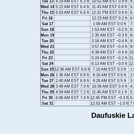
Tue 13
4:19 AM EST 6.3 ft
10:52 AM EST 0.9 ft
4:
Wed 14
5:12 AM EST 6.4 ft
11:43 AM EST 0.8 ft
5:
Thu 15
6:03 AM EST 6.6 ft
12:31 PM EST 0.6 ft
6:
Fri 16
12:23 AM EST 0.2 ft
6:
Sat 17
1:09 AM EST 0.0 ft
7:
Sun 18
1:53 AM EST −0.2 ft
8:
Mon 19
2:35 AM EST −0.3 ft
8:
Tue 20
3:16 AM EST −0.4 ft
9:
Wed 21
3:57 AM EST −0.4 ft
9:
Thu 22
4:39 AM EST −0.4 ft
10
Fri 23
5:24 AM EST −0.2 ft
11
Sat 24
6:13 AM EST −0.0 ft
12
Sun 25
12:36 AM EST 6.8 ft
7:10 AM EST 0.3 ft
1:
Mon 26
1:36 AM EST 6.8 ft
8:16 AM EST 0.5 ft
2:
Tue 27
2:40 AM EST 6.9 ft
9:28 AM EST 0.5 ft
3:
Wed 28
3:49 AM EST 7.0 ft
10:39 AM EST 0.4 ft
4:
Thu 29
4:59 AM EST 7.2 ft
11:45 AM EST 0.1 ft
5:
Fri 30
6:06 AM EST 7.4 ft
12:45 PM EST −0.3 ft
6:
Sat 31
12:52 AM EST −1.0 ft
7:
Daufuskie La