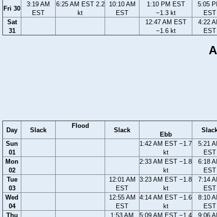
3:19 AM
6:25 AM EST 2.2
10:10 AM
1:10 PM EST
5:05 
Fri 30
EST
kt
EST
−1.3 kt
EST
Sat
12:47 AM EST
4:22 
31
−1.6 kt
EST
A
Flood
Day
Slack
Slack
Slac
Ebb
Sun
1:42 AM EST −1.7
5:21 
01
kt
EST
Mon
2:33 AM EST −1.8
6:18 
02
kt
EST
Tue
12:01 AM
3:23 AM EST −1.8
7:14 
03
EST
kt
EST
Wed
12:55 AM
4:14 AM EST −1.6
8:10 
04
EST
kt
EST
Thu
1:53 AM
5:09 AM EST −1.4
9:06 