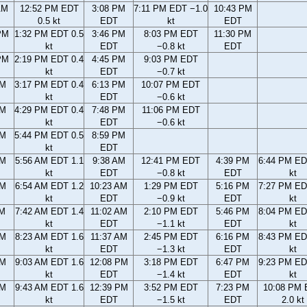
AM
12:52 PM EDT
3:08 PM
7:11 PM EDT −1.0
10:43 PM
0.5 kt
EDT
kt
EDT
PM
1:32 PM EDT 0.5
3:46 PM
8:03 PM EDT
11:30 PM
kt
EDT
−0.8 kt
EDT
PM
2:19 PM EDT 0.4
4:45 PM
9:03 PM EDT
kt
EDT
−0.7 kt
PM
3:17 PM EDT 0.4
6:13 PM
10:07 PM EDT
kt
EDT
−0.6 kt
PM
4:29 PM EDT 0.4
7:48 PM
11:06 PM EDT
kt
EDT
−0.6 kt
PM
5:44 PM EDT 0.5
8:59 PM
kt
EDT
AM
5:56 AM EDT 1.1
9:38 AM
12:41 PM EDT
4:39 PM
6:44 PM ED
kt
EDT
−0.8 kt
EDT
kt
AM
6:54 AM EDT 1.2
10:23 AM
1:29 PM EDT
5:16 PM
7:27 PM ED
kt
EDT
−0.9 kt
EDT
kt
AM
7:42 AM EDT 1.4
11:02 AM
2:10 PM EDT
5:46 PM
8:04 PM ED
kt
EDT
−1.1 kt
EDT
kt
AM
8:23 AM EDT 1.6
11:37 AM
2:45 PM EDT
6:16 PM
8:43 PM ED
kt
EDT
−1.3 kt
EDT
kt
AM
9:03 AM EDT 1.6
12:08 PM
3:18 PM EDT
6:47 PM
9:23 PM ED
kt
EDT
−1.4 kt
EDT
kt
AM
9:43 AM EDT 1.6
12:39 PM
3:52 PM EDT
7:23 PM
10:08 PM
kt
EDT
−1.5 kt
EDT
2.0 kt