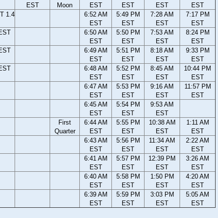
EST
Moon
EST
EST
EST
EST
T 1.4
6:52 AM
5:49 PM
7:28 AM
7:17 PM
EST
EST
EST
EST
 EST
6:50 AM
5:50 PM
7:53 AM
8:24 PM
EST
EST
EST
EST
 EST
6:49 AM
5:51 PM
8:18 AM
9:33 PM
EST
EST
EST
EST
 EST
6:48 AM
5:52 PM
8:45 AM
10:44 PM
EST
EST
EST
EST
6:47 AM
5:53 PM
9:16 AM
11:57 PM
EST
EST
EST
EST
6:45 AM
5:54 PM
9:53 AM
EST
EST
EST
First
6:44 AM
5:55 PM
10:38 AM
1:11 AM
Quarter
EST
EST
EST
EST
6:43 AM
5:56 PM
11:34 AM
2:22 AM
EST
EST
EST
EST
6:41 AM
5:57 PM
12:39 PM
3:26 AM
EST
EST
EST
EST
6:40 AM
5:58 PM
1:50 PM
4:20 AM
EST
EST
EST
EST
6:39 AM
5:59 PM
3:03 PM
5:05 AM
EST
EST
EST
EST