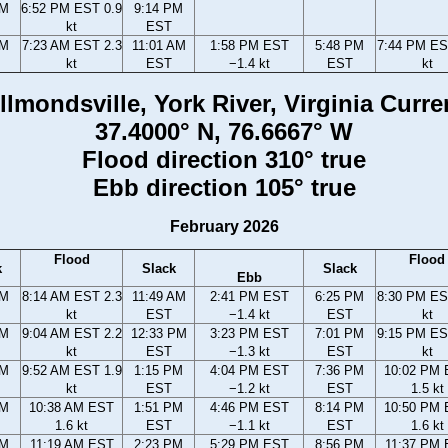
PM
6:52 PM EST 0.9
9:14 PM
kt
EST
AM
7:23 AM EST 2.3
11:01 AM
1:58 PM EST
5:48 PM
7:44 PM ES
kt
EST
−1.4 kt
EST
kt
llmondsville, York River, Virginia Curre
37.4000° N, 76.6667° W
Flood direction 310° true
Ebb direction 105° true
February 2026
Flood
Flood
k
Slack
Slack
Ebb
AM
8:14 AM EST 2.3
11:49 AM
2:41 PM EST
6:25 PM
8:30 PM ES
kt
EST
−1.4 kt
EST
kt
AM
9:04 AM EST 2.2
12:33 PM
3:23 PM EST
7:01 PM
9:15 PM ES
kt
EST
−1.3 kt
EST
kt
AM
9:52 AM EST 1.9
1:15 PM
4:04 PM EST
7:36 PM
10:02 PM
kt
EST
−1.2 kt
EST
1.5 kt
AM
10:38 AM EST
1:51 PM
4:46 PM EST
8:14 PM
10:50 PM
1.6 kt
EST
−1.1 kt
EST
1.6 kt
AM
11:19 AM EST
2:23 PM
5:29 PM EST
8:56 PM
11:37 PM