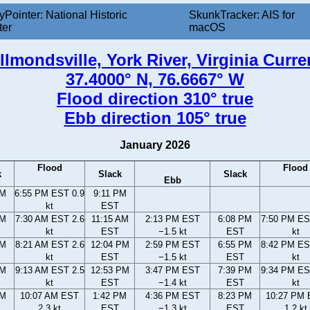
yPointer: National Historic
SkunkTracker: AIS for
ter
macOS
llmondsville, York River, Virginia Curre
37.4000° N, 76.6667° W
Flood direction 310° true
Ebb direction 105° true
January 2026
Flood
Flood
k
Slack
Slack
Ebb
PM
6:55 PM EST 0.9
9:11 PM
kt
EST
AM
7:30 AM EST 2.6
11:15 AM
2:13 PM EST
6:08 PM
7:50 PM ES
kt
EST
−1.5 kt
EST
kt
AM
8:21 AM EST 2.6
12:04 PM
2:59 PM EST
6:55 PM
8:42 PM ES
kt
EST
−1.5 kt
EST
kt
AM
9:13 AM EST 2.5
12:53 PM
3:47 PM EST
7:39 PM
9:34 PM ES
kt
EST
−1.4 kt
EST
kt
AM
10:07 AM EST
1:42 PM
4:36 PM EST
8:23 PM
10:27 PM
2.3 kt
EST
−1.3 kt
EST
1.2 kt