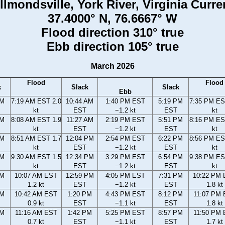
llmondsville, York River, Virginia Curre
37.4000° N, 76.6667° W
Flood direction 310° true
Ebb direction 105° true
March 2026
Flood
Flood
k
Slack
Slack
Ebb
AM
7:19 AM EST 2.0
10:44 AM
1:40 PM EST
5:19 PM
7:35 PM ES
kt
EST
−1.2 kt
EST
kt
AM
8:08 AM EST 1.9
11:27 AM
2:19 PM EST
5:51 PM
8:16 PM ES
kt
EST
−1.2 kt
EST
kt
AM
8:51 AM EST 1.7
12:04 PM
2:54 PM EST
6:22 PM
8:56 PM ES
kt
EST
−1.2 kt
EST
kt
AM
9:30 AM EST 1.5
12:34 PM
3:29 PM EST
6:54 PM
9:38 PM ES
kt
EST
−1.2 kt
EST
kt
AM
10:07 AM EST
12:59 PM
4:05 PM EST
7:31 PM
10:22 PM
1.2 kt
EST
−1.2 kt
EST
1.8 kt
AM
10:42 AM EST
1:20 PM
4:43 PM EST
8:12 PM
11:07 PM
0.9 kt
EST
−1.1 kt
EST
1.8 kt
AM
11:16 AM EST
1:42 PM
5:25 PM EST
8:57 PM
11:50 PM
0.7 kt
EST
−1.1 kt
EST
1.7 kt