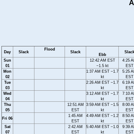
A
Flood
Day
Slack
Slack
Slac
Ebb
Sun
12:42 AM EST
4:25 
01
−1.5 kt
EST
Mon
1:37 AM EST −1.7
5:25 
02
kt
EST
Tue
2:26 AM EST −1.7
6:19 
03
kt
EST
Wed
3:12 AM EST −1.7
7:10 
04
kt
EST
Thu
12:51 AM
3:59 AM EST −1.5
8:00 
05
EST
kt
EST
1:45 AM
4:49 AM EST −1.2
8:50 
Fri 06
EST
kt
EST
Sat
2:42 AM
5:40 AM EST −1.0
9:39 
07
EST
kt
EST