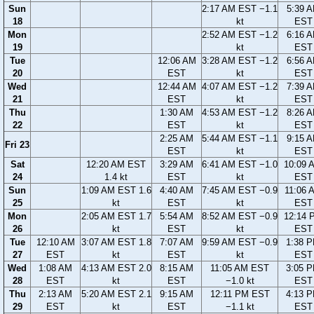
Sun
2:17 AM EST −1.1
5:39 
18
kt
EST
Mon
2:52 AM EST −1.2
6:16 
19
kt
EST
Tue
12:06 AM
3:28 AM EST −1.2
6:56 
20
EST
kt
EST
Wed
12:44 AM
4:07 AM EST −1.2
7:39 
21
EST
kt
EST
Thu
1:30 AM
4:53 AM EST −1.2
8:26 
22
EST
kt
EST
2:25 AM
5:44 AM EST −1.1
9:15 
Fri 23
EST
kt
EST
Sat
12:20 AM EST
3:29 AM
6:41 AM EST −1.0
10:09 
24
1.4 kt
EST
kt
EST
Sun
1:09 AM EST 1.6
4:40 AM
7:45 AM EST −0.9
11:06 
25
kt
EST
kt
EST
Mon
2:05 AM EST 1.7
5:54 AM
8:52 AM EST −0.9
12:14 
26
kt
EST
kt
EST
Tue
12:10 AM
3:07 AM EST 1.8
7:07 AM
9:59 AM EST −0.9
1:38 
27
EST
kt
EST
kt
EST
Wed
1:08 AM
4:13 AM EST 2.0
8:15 AM
11:05 AM EST
3:05 
28
EST
kt
EST
−1.0 kt
EST
Thu
2:13 AM
5:20 AM EST 2.1
9:15 AM
12:11 PM EST
4:13 
29
EST
kt
EST
−1.1 kt
EST