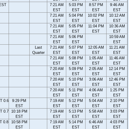
 EST
7:21 AM
5:03 PM
8:57 PM
9:46 AM
EST
EST
EST
EST
7:21 AM
5:04 PM
10:02 PM
10:12 AM
EST
EST
EST
EST
7:21 AM
5:05 PM
11:04 PM
10:36 AM
EST
EST
EST
EST
7:21 AM
5:06 PM
10:59 AM
EST
EST
EST
Last
7:21 AM
5:07 PM
12:05 AM
11:21 AM
Quarter
EST
EST
EST
EST
7:21 AM
5:08 PM
1:05 AM
11:46 AM
EST
EST
EST
EST
7:20 AM
5:09 PM
2:05 AM
12:14 PM
EST
EST
EST
EST
7:20 AM
5:10 PM
3:06 AM
12:46 PM
EST
EST
EST
EST
7:20 AM
5:11 PM
4:06 AM
1:25 PM
EST
EST
EST
EST
T 0.6
9:29 PM
7:19 AM
5:12 PM
5:04 AM
2:10 PM
EST
EST
EST
EST
EST
T 0.7
10:18 PM
7:19 AM
5:13 PM
5:58 AM
3:03 PM
EST
EST
EST
EST
EST
T 0.8
10:58 PM
7:19 AM
5:14 PM
6:46 AM
4:03 PM
EST
EST
EST
EST
EST