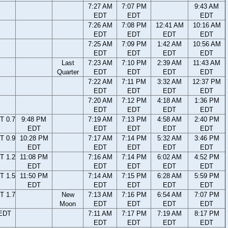
7:27 AM
7:07 PM
9:43 AM
EDT
EDT
EDT
7:26 AM
7:08 PM
12:41 AM
10:16 AM
EDT
EDT
EDT
EDT
7:25 AM
7:09 PM
1:42 AM
10:56 AM
EDT
EDT
EDT
EDT
Last
7:23 AM
7:10 PM
2:39 AM
11:43 AM
Quarter
EDT
EDT
EDT
EDT
7:22 AM
7:11 PM
3:32 AM
12:37 PM
EDT
EDT
EDT
EDT
7:20 AM
7:12 PM
4:18 AM
1:36 PM
EDT
EDT
EDT
EDT
T 0.7
9:48 PM
7:19 AM
7:13 PM
4:58 AM
2:40 PM
EDT
EDT
EDT
EDT
EDT
T 0.9
10:28 PM
7:17 AM
7:14 PM
5:32 AM
3:46 PM
EDT
EDT
EDT
EDT
EDT
T 1.2
11:08 PM
7:16 AM
7:14 PM
6:02 AM
4:52 PM
EDT
EDT
EDT
EDT
EDT
T 1.5
11:50 PM
7:14 AM
7:15 PM
6:28 AM
5:59 PM
EDT
EDT
EDT
EDT
EDT
T 1.7
New
7:13 AM
7:16 PM
6:54 AM
7:07 PM
Moon
EDT
EDT
EDT
EDT
 EDT
7:11 AM
7:17 PM
7:19 AM
8:17 PM
EDT
EDT
EDT
EDT