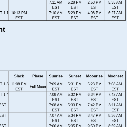
7:11 AM
5:28 PM
2:53 PM
5:35 AM
EST
EST
EST
EST
T 1.1
10:13 PM
7:10 AM
5:29 PM
4:08 PM
6:27 AM
EST
EST
EST
EST
EST
nt
Slack
Phase
Sunrise
Sunset
Moonrise
Moonset
T 1.3
11:08 PM
7:09 AM
5:31 PM
5:23 PM
7:08 AM
Full Moon
EST
EST
EST
EST
EST
T 1.4
7:09 AM
5:32 PM
6:34 PM
7:42 AM
EST
EST
EST
EST
 EST
7:08 AM
5:33 PM
7:42 PM
8:11 AM
EST
EST
EST
EST
 EST
7:07 AM
5:34 PM
8:47 PM
8:36 AM
EST
EST
EST
EST
 EST
7:06 AM
5:35 PM
9:50 PM
8:59 AM