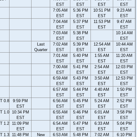
EST
EST
EST
EST
7:05 AM
5:36 PM
10:51 PM
9:23 AM
EST
EST
EST
EST
7:04 AM
5:37 PM
11:53 PM
9:47 AM
EST
EST
EST
EST
7:03 AM
5:38 PM
10:14 AM
EST
EST
EST
Last
7:02 AM
5:39 PM
12:54 AM
10:44 AM
Quarter
EST
EST
EST
EST
7:01 AM
5:40 PM
1:55 AM
11:20 AM
EST
EST
EST
EST
7:00 AM
5:41 PM
2:54 AM
12:03 PM
EST
EST
EST
EST
6:59 AM
5:43 PM
3:50 AM
12:53 PM
EST
EST
EST
EST
6:57 AM
5:44 PM
4:40 AM
1:50 PM
EST
EST
EST
EST
T 0.8
9:59 PM
6:56 AM
5:45 PM
5:24 AM
2:52 PM
EST
EST
EST
EST
EST
T 1.0
10:34 PM
6:55 AM
5:46 PM
6:01 AM
3:58 PM
EST
EST
EST
EST
EST
T 1.2
11:09 PM
6:54 AM
5:47 PM
6:33 AM
5:04 PM
EST
EST
EST
EST
EST
T 1.3
11:48 PM
New
6:53 AM
5:48 PM
7:02 AM
6:10 PM