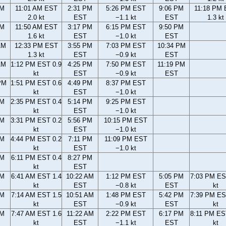
AM
11:01 AM EST
2:31 PM
5:26 PM EST
9:06 PM
11:18 PM
2.0 kt
EST
−1.1 kt
EST
1.3 kt
AM
11:50 AM EST
3:17 PM
6:15 PM EST
9:50 PM
1.6 kt
EST
−1.0 kt
EST
AM
12:33 PM EST
3:55 PM
7:03 PM EST
10:34 PM
1.3 kt
EST
−0.9 kt
EST
AM
1:12 PM EST 0.9
4:25 PM
7:50 PM EST
11:19 PM
kt
EST
−0.9 kt
EST
PM
1:51 PM EST 0.6
4:49 PM
8:37 PM EST
kt
EST
−1.0 kt
PM
2:35 PM EST 0.4
5:14 PM
9:25 PM EST
kt
EST
−1.0 kt
PM
3:31 PM EST 0.2
5:56 PM
10:15 PM EST
kt
EST
−1.0 kt
PM
4:44 PM EST 0.2
7:11 PM
11:09 PM EST
kt
EST
−1.0 kt
PM
6:11 PM EST 0.4
8:27 PM
kt
EST
AM
6:41 AM EST 1.4
10:22 AM
1:12 PM EST
5:05 PM
7:03 PM ES
kt
EST
−0.8 kt
EST
kt
AM
7:14 AM EST 1.5
10:51 AM
1:48 PM EST
5:42 PM
7:39 PM ES
kt
EST
−0.9 kt
EST
kt
AM
7:47 AM EST 1.6
11:22 AM
2:22 PM EST
6:17 PM
8:11 PM ES
kt
EST
−1.1 kt
EST
kt