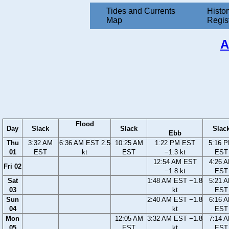
Tides and Currents
Histor
Map
Regis
A
Flood
Day
Slack
Slack
Slac
Ebb
Thu
3:32 AM
6:36 AM EST 2.5
10:25 AM
1:22 PM EST
5:16 
01
EST
kt
EST
−1.3 kt
EST
12:54 AM EST
4:26 
Fri 02
−1.8 kt
EST
Sat
1:48 AM EST −1.8
5:21 
03
kt
EST
Sun
2:40 AM EST −1.8
6:16 
04
kt
EST
Mon
12:05 AM
3:32 AM EST −1.8
7:14 
05
EST
kt
EST