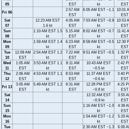
05
EST
kt
EST
2:57 AM
6:05 AM EST −1.1
10:01 
Fri 06
EST
kt
EST
Sat
12:23 AM EST
4:05 AM
7:03 AM EST −0.9
10:53 
07
1.6 kt
EST
kt
EST
Sun
1:10 AM EST 1.5
5:15 AM
8:02 AM EST −0.7
11:41 
08
kt
EST
kt
EST
Mon
1:59 AM EST 1.4
6:23 AM
8:58 AM EST −0.5
12:30 
09
kt
EST
kt
EST
Tue
12:09 AM
2:54 AM EST 1.2
7:22 AM
9:51 AM EST −0.5
1:32 
10
EST
kt
EST
kt
EST
Wed
1:05 AM
3:53 AM EST 1.1
8:11 AM
10:43 AM EST
2:42 
11
EST
kt
EST
−0.5 kt
EST
Thu
2:06 AM
4:53 AM EST 1.1
8:53 AM
11:37 AM EST
3:40 
12
EST
kt
EST
−0.6 kt
EST
3:05 AM
5:49 AM EST 1.2
9:31 AM
12:28 PM EST
4:25 
Fri 13
EST
kt
EST
−0.8 kt
EST
Sat
12:32 AM EST
3:55 
14
−0.9 kt
EST
Sun
1:16 AM EST −1.0
4:39 
15
kt
EST
Mon
1:54 AM EST −1.2
5:20 
16
kt
EST
Tue
2:30 AM EST −1.3
6:00 