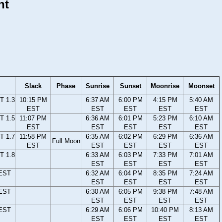
nt
Slack
Phase
Sunrise
Sunset
Moonrise
Moonset
T 1.3
10:15 PM
6:37 AM
6:00 PM
4:15 PM
5:40 AM
EST
EST
EST
EST
EST
T 1.5
11:07 PM
6:36 AM
6:01 PM
5:23 PM
6:10 AM
EST
EST
EST
EST
EST
T 1.7
11:58 PM
6:35 AM
6:02 PM
6:29 PM
6:36 AM
Full Moon
EST
EST
EST
EST
EST
T 1.8
6:33 AM
6:03 PM
7:33 PM
7:01 AM
EST
EST
EST
EST
 EST
6:32 AM
6:04 PM
8:35 PM
7:24 AM
EST
EST
EST
EST
 EST
6:30 AM
6:05 PM
9:38 PM
7:48 AM
EST
EST
EST
EST
 EST
6:29 AM
6:06 PM
10:40 PM
8:13 AM
EST
EST
EST
EST