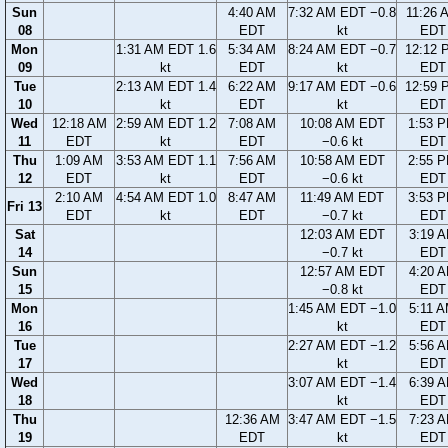
Sun
4:40 AM
7:32 AM EDT −0.8
11:26 
08
EDT
kt
EDT
Mon
1:31 AM EDT 1.6
5:34 AM
8:24 AM EDT −0.7
12:12 
09
kt
EDT
kt
EDT
Tue
2:13 AM EDT 1.4
6:22 AM
9:17 AM EDT −0.6
12:59 
10
kt
EDT
kt
EDT
Wed
12:18 AM
2:59 AM EDT 1.2
7:08 AM
10:08 AM EDT
1:53 
11
EDT
kt
EDT
−0.6 kt
EDT
Thu
1:09 AM
3:53 AM EDT 1.1
7:56 AM
10:58 AM EDT
2:55 
12
EDT
kt
EDT
−0.6 kt
EDT
2:10 AM
4:54 AM EDT 1.0
8:47 AM
11:49 AM EDT
3:53 
Fri 13
EDT
kt
EDT
−0.7 kt
EDT
Sat
12:03 AM EDT
3:19 
14
−0.7 kt
EDT
Sun
12:57 AM EDT
4:20 
15
−0.8 kt
EDT
Mon
1:45 AM EDT −1.0
5:11 
16
kt
EDT
Tue
2:27 AM EDT −1.2
5:56 
17
kt
EDT
Wed
3:07 AM EDT −1.4
6:39 
18
kt
EDT
Thu
12:36 AM
3:47 AM EDT −1.5
7:23 
19
EDT
kt
EDT