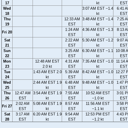
17
kt
EST
Wed
3:07 AM EST −1.4
6:41 
18
kt
EST
Thu
12:33 AM
3:48 AM EST −1.4
7:25 
19
EST
kt
EST
1:24 AM
4:36 AM EST −1.3
8:13 
Fri 20
EST
kt
EST
Sat
2:22 AM
5:30 AM EST −1.2
9:07 
21
EST
kt
EST
Sun
3:25 AM
6:30 AM EST −1.1
10:08 
22
EST
kt
EST
Mon
12:48 AM EST
4:31 AM
7:35 AM EST −1.0
11:14 
23
2.0 kt
EST
kt
EST
Tue
1:43 AM EST 2.0
5:39 AM
8:42 AM EST −1.0
12:27 
24
kt
EST
kt
EST
Wed
2:44 AM EST 1.9
6:48 AM
9:48 AM EST −1.0
1:47 
25
kt
EST
kt
EST
Thu
12:47 AM
3:54 AM EST 1.9
7:55 AM
10:52 AM EST
3:01 
26
EST
kt
EST
−1.0 kt
EST
2:02 AM
5:08 AM EST 1.9
8:57 AM
11:56 AM EST
3:58 
Fri 27
EST
kt
EST
−1.1 kt
EST
Sat
3:17 AM
6:20 AM EST 1.9
9:54 AM
12:53 PM EST
4:43 
28
EST
kt
EST
−1.2 kt
EST