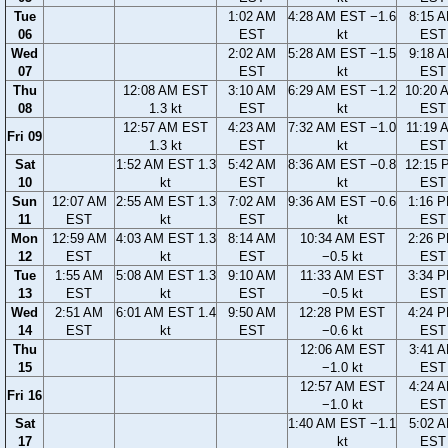
Tue
1:02 AM
4:28 AM EST −1.6
8:15 
06
EST
kt
EST
Wed
2:02 AM
5:28 AM EST −1.5
9:18 
07
EST
kt
EST
Thu
12:08 AM EST
3:10 AM
6:29 AM EST −1.2
10:20 
08
1.3 kt
EST
kt
EST
12:57 AM EST
4:23 AM
7:32 AM EST −1.0
11:19 
Fri 09
1.3 kt
EST
kt
EST
Sat
1:52 AM EST 1.3
5:42 AM
8:36 AM EST −0.8
12:15 
10
kt
EST
kt
EST
Sun
12:07 AM
2:55 AM EST 1.3
7:02 AM
9:36 AM EST −0.6
1:16 
11
EST
kt
EST
kt
EST
Mon
12:59 AM
4:03 AM EST 1.3
8:14 AM
10:34 AM EST
2:26 
12
EST
kt
EST
−0.5 kt
EST
Tue
1:55 AM
5:08 AM EST 1.3
9:10 AM
11:33 AM EST
3:34 
13
EST
kt
EST
−0.5 kt
EST
Wed
2:51 AM
6:01 AM EST 1.4
9:50 AM
12:28 PM EST
4:24 
14
EST
kt
EST
−0.6 kt
EST
Thu
12:06 AM EST
3:41 
15
−1.0 kt
EST
12:57 AM EST
4:24 
Fri 16
−1.0 kt
EST
Sat
1:40 AM EST −1.1
5:02 
17
kt
EST