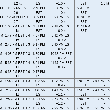
1.2 kt
EST
−1.0 kt
EST
1.6 kt
AM
11:55 AM EST
2:48 PM
6:13 PM EST
9:43 PM
0.9 kt
EST
−1.0 kt
EST
AM
12:28 PM EST
3:09 PM
6:58 PM EST
10:31 PM
0.7 kt
EST
−1.0 kt
EST
AM
1:03 PM EST 0.5
3:31 PM
7:48 PM EST
11:19 PM
kt
EST
−0.9 kt
EST
PM
1:47 PM EST 0.4
4:07 PM
8:42 PM EST
kt
EST
−0.9 kt
PM
2:46 PM EST 0.3
5:17 PM
9:40 PM EST
kt
EST
−0.8 kt
PM
4:03 PM EST 0.3
6:59 PM
10:38 PM EST
kt
EST
−0.7 kt
PM
5:36 PM EST 0.4
8:21 PM
11:37 PM EST
kt
EST
−0.8 kt
PM
6:35 PM EST 0.6
9:17 PM
kt
EST
AM
6:37 AM EST 1.3
10:08 AM
1:12 PM EST
5:03 PM
7:09 PM ES
kt
EST
−0.9 kt
EST
kt
AM
7:17 AM EST 1.5
10:45 AM
1:49 PM EST
5:35 PM
7:40 PM ES
kt
EST
−1.1 kt
EST
kt
AM
7:56 AM EST 1.7
11:21 AM
2:23 PM EST
6:04 PM
8:13 PM ES
kt
EST
−1.2 kt
EST
kt
AM
8:35 AM EST 1.7
11:56 AM
2:56 PM EST
6:32 PM
8:51 PM ES