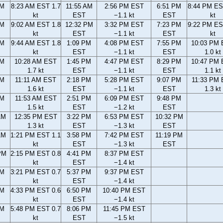
AM
8:23 AM EST 1.7
11:55 AM
2:56 PM EST
6:51 PM
8:44 PM ES
kt
EST
−1.1 kt
EST
kt
AM
9:02 AM EST 1.8
12:32 PM
3:32 PM EST
7:23 PM
9:22 PM ES
kt
EST
−1.1 kt
EST
kt
AM
9:44 AM EST 1.8
1:09 PM
4:08 PM EST
7:55 PM
10:03 PM
kt
EST
−1.1 kt
EST
1.0 kt
AM
10:28 AM EST
1:45 PM
4:47 PM EST
8:29 PM
10:47 PM
1.7 kt
EST
−1.1 kt
EST
1.1 kt
AM
11:11 AM EST
2:18 PM
5:28 PM EST
9:07 PM
11:33 PM
1.6 kt
EST
−1.1 kt
EST
1.3 kt
AM
11:53 AM EST
2:51 PM
6:09 PM EST
9:48 PM
1.5 kt
EST
−1.2 kt
EST
AM
12:35 PM EST
3:22 PM
6:53 PM EST
10:32 PM
1.3 kt
EST
−1.3 kt
EST
AM
1:21 PM EST 1.1
3:58 PM
7:42 PM EST
11:19 PM
kt
EST
−1.3 kt
EST
PM
2:15 PM EST 0.8
4:41 PM
8:37 PM EST
kt
EST
−1.4 kt
PM
3:21 PM EST 0.7
5:37 PM
9:37 PM EST
kt
EST
−1.4 kt
PM
4:33 PM EST 0.6
6:50 PM
10:40 PM EST
kt
EST
−1.4 kt
PM
5:48 PM EST 0.7
8:06 PM
11:45 PM EST
kt
EST
−1.5 kt