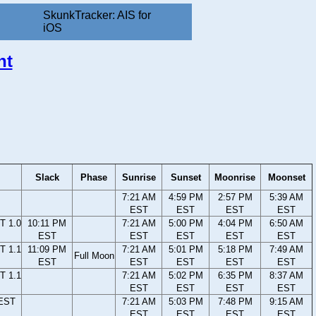
SkunkTracker: AIS for
iOS
nt
Slack
Phase
Sunrise
Sunset
Moonrise
Moonset
7:21 AM
4:59 PM
2:57 PM
5:39 AM
EST
EST
EST
EST
T 1.0
10:11 PM
7:21 AM
5:00 PM
4:04 PM
6:50 AM
EST
EST
EST
EST
EST
T 1.1
11:09 PM
7:21 AM
5:01 PM
5:18 PM
7:49 AM
Full Moon
EST
EST
EST
EST
EST
T 1.1
7:21 AM
5:02 PM
6:35 PM
8:37 AM
EST
EST
EST
EST
 EST
7:21 AM
5:03 PM
7:48 PM
9:15 AM
EST
EST
EST
EST