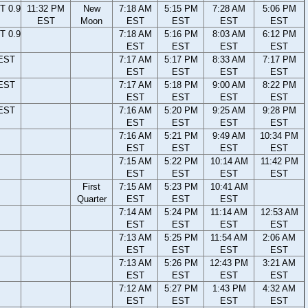
T 0.9
11:32 PM
New
7:18 AM
5:15 PM
7:28 AM
5:06 PM
EST
Moon
EST
EST
EST
EST
T 0.9
7:18 AM
5:16 PM
8:03 AM
6:12 PM
EST
EST
EST
EST
 EST
7:17 AM
5:17 PM
8:33 AM
7:17 PM
EST
EST
EST
EST
 EST
7:17 AM
5:18 PM
9:00 AM
8:22 PM
EST
EST
EST
EST
 EST
7:16 AM
5:20 PM
9:25 AM
9:28 PM
EST
EST
EST
EST
7:16 AM
5:21 PM
9:49 AM
10:34 PM
EST
EST
EST
EST
7:15 AM
5:22 PM
10:14 AM
11:42 PM
EST
EST
EST
EST
First
7:15 AM
5:23 PM
10:41 AM
Quarter
EST
EST
EST
7:14 AM
5:24 PM
11:14 AM
12:53 AM
EST
EST
EST
EST
7:13 AM
5:25 PM
11:54 AM
2:06 AM
EST
EST
EST
EST
7:13 AM
5:26 PM
12:43 PM
3:21 AM
EST
EST
EST
EST
7:12 AM
5:27 PM
1:43 PM
4:32 AM
EST
EST
EST
EST